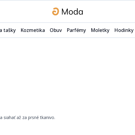
a tašky
Kozmetika
Obuv
Parfémy
Moletky
Hodinky
Intímna kozmetika
Šľapky
Kabáty
Kozmetika na holenie
Členková obuv
Tuniky
ky
Vlasová kozmetika
Čižmy
Plavky
ky a kufre
Telová kozmetika
Platformy
Tielka
Sandále
Košele
taštičky
Na podpätku
Tričká
saky
Doplnky
Bundy
​‌‍​ ‌‍‌​‌‍‌​​ ‌‌‌‍‌‍​ ‌ ​ ​​​‍‌‍‌ ‌​‌ ‍‌‌ ​​‌‍‌‌​ ‌‌‍​ ‌‍​‌‌ ‌​‌‍‌‌‌‍‌ ‌‍ ‌ ​‍‌‍‍‌‌‍‌‌‌ ​ ​‍‌‍‌ ​​‌‍​‌‌ ‌​‌‍‍​​ ‌‌ ​​‌ ​‍‌‍‍‌‌‍ ‌‌‍​‌‌ ​‍‌ ‍‌‌‌‌​‌‍‌‌‌ ‍​‌ ‌​​‍‌‌​ ‌‌‌​​‍‌‌ ‌‍‍ ‌‍‌‌‌ ‍‌​‍‌‌​ ​ ‌​‌​​‍‌‌​ ​ ‌​‌​​‍‌‌​ ​‍​ ​‍‌‍‌‍‌‍​‌‌‍‌‌​ ‌‌‌‍‌​‌‍‌‍​ ​​​ ​​​ ​‍‌‍​‍‌‍‌‍​ ‍​​‍‌‌​ ​‍​ ​‍​‍‌‌​ ‌‌‌​‌​​‍ ‍‌‍​ ‌‍‍​‌‍‍‌‌‍ ​‌‍‌​‌ ​‍‌‍‌‌‌‍ ‍​‍‌‌​ ‌‌‌​​‍‌‌ ‌‍‍ ‌‍‌‌‌ ‍‌​‍‌‌​ ​ ‌​‌​​‍‌‌​ ​ ‌​‌​​‍‌‌​ ​‍​ ​‍‌‍‌​​ ‍​‌‍​‍‌‍​‍​ ‌​​ ​ ​ ​‍​ ‌‍​ ​ ‌‍​‌​ ​​​ ‍‌​ ​​​‍‌‌​ ​‍​ ​‍​‍‌‌​ ‌‌‌​‌​​‍ ‍‌ ‌​‌‍‌‌‌ ‍​‌ ‌​​‍‌‍‌ ​​‌‍‌‌‌ ​‍‌ ​ ‌ ​​‌‍‌‌‌‍​ ‌ ‌​‌‍‍‌‌ ‌‍‌‍‌‌​ ‌‌ ​​‌ ‌‌‌‍​‍‌‍ ​‌‍‍‌‌ ​ ‌‍‍​‌‍‌‌‌‍‌​​‍​‍‌ ‌
Espadrilky
Šaty