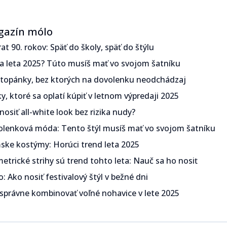
gazín mólo
‍‌​‍ ‍‌‍‍‌‌‍ ​‍​‍​‍ ​​‍​‍‌‍‍​‌ ​‍‌‍‌‌‌‍‌‍​‍​‍​ ‍‍​‍​‍‌‍‍​‌ ‌​‌ ‌​‌ ​​​ ‍‍​‍ ​‍ ‌‍ ​‌‍ ‌‍​ ‌‍​‌‌‍ ​‌‍‍​‌‍ ‌ ​ ‌ ‌​​ ‍‍​ ​ ​ ​​​ ​​​ ​​​‍ ‌ ​ ‌ ‌​‌ ‌‌‌‍‌​‌‍‍‌‌‍ ​‍ ‌‍‍‌‌‍ ‍‌ ‌​‌‍‌‌‌‍ ‍‌ ‌​​‍ ‌‍‌‌‌‍‌​‌‍‍‌‌ ‌​​‍ ‌‍ ‌‌‍ ‌‍‌​‌‍‌‌​ ‌‌ ​​‌ ​‍‌‍‌‌‌ ​ ‌‍‌‌‌‍ ‍‌ ‌​‌‍​‌‌ ‌​‌‍‍‌‌‍ ‌‍ ‍​ ‍ ‌‍‍‌‌‍‌​​ ‌​ ​‍‌‍​ ‌‍​ ‌‍‌​​ ‍​​ ‍​​ ‌‌​ ​‌​‍ ‌​ ‍​​ ​ ‌‍​‌​ ​‌​‍ ‌​ ‌​‌‍‌​​ ​‌​ ​‍​‍ ‌‌‍​‌‌‍​‌​ ​​​ ​​​‍ ‌​ ‍‌​ ‌ ​ ​‌‌‍​ ​ ​‌​ ​‌‌‍​‍‌‍‌​​ ​‍‌‍‌​‌‍‌‍​ ‌ ​ ‍ ‌ ‌​‌ ‍‌‌ ​​‌‍‌‌​ ‌‌ ​​‌‍ ‌ ​ ‌ ‌​​ ‍ ‌ ​​‌‍​‌‌ ‌​‌‍‍​​ ‌‌ ‌​‌‍‍‌‌ ‌​‌‍ ​‌‍‌‌​ ‌‍​‍‌‍​‌‌ ​ ‌‍‌‌‌‌‌‌‌ ​‍‌‍ ​​ ‌‌‍‍​‌ ‌​‌ ‌​‌ ​​​‍‌‌​ ​ ‌​​‌​‍‌‌​ ​‍‌​‌‍​‍‌‌​ ​‍‌​‌‍‌‍ ​‌‍ ‌‍​ ‌‍​‌‌‍ ​‌‍‍​‌‍ ‌ ​ ‌ ‌​​‍‌‌​ ​ ‌​​‌​ ​ ​ ​​​ ​​​ ​​​‍‌‌​ ​‍‌​‌‍‌ ​ ‌ ‌​‌ ‌‌‌‍‌​‌‍‍‌‌‍ ​‍‌‍‌‍‍‌‌‍‌​​ ‌​ ​‍‌‍​ ‌‍​ ‌‍‌​​ ‍​​ ‍​​ ‌‌​ ​‌​‍ ‌​ ‍​​ ​ ‌‍​‌​ ​‌​‍ ‌​ ‌​‌‍‌​​ ​‌​ ​‍​‍ ‌‌‍​‌‌‍​‌​ ​​​ ​​​‍ ‌​ ‍‌​ ‌ ​ ​‌‌‍​ ​ ​‌​ ​‌‌‍​‍‌‍‌​​ ​‍‌‍‌​‌‍‌‍​ ‌ ​‍‌‍‌ ‌​‌ ‍‌‌ ​​‌‍‌‌​ ‌‌ ​​‌‍ ‌ ​ ‌ ‌​​‍‌‍‌ ​​‌‍​‌‌ ‌​‌‍‍​​ ‌‌ ‌​‌‍‍‌‌ ‌​‌‍ ​‌‍‌‌​‍‌‍‌ ​​‌‍‌‌‌ ​‍‌ ​ ‌ ​​‌‍‌‌‌‍​ ‌ ‌​‌‍‍‌‌ ‌‍‌‍‌‌​ ‌‌ ​​‌ ‌‌‌‍​‍‌‍ ​‌‍‍‌‌ ​ ‌‍‍​‌‍‌‌‌‍‌​​‍​‍‌ ‌
​ ‌‍​‌‌‍ ‍‌‍‍‌‌ ‌​‌ ‍‌​‍ ‍‌‍‍‌‌‍ ​‍​‍​‍ ​​‍​‍‌‍‍​‌ ​‍‌‍‌‌‌‍‌‍​‍​‍​ ‍‍​‍​‍‌‍‍​‌ ‌​‌ ‌​‌ ​​​ ‍‍​‍ ​‍ ‌‍ ​‌‍ ‌‍​ ‌‍​‌‌‍ ​‌‍‍​‌‍ ‌ ​ ‌ ‌​​ ‍‍​ ​ ​ ​​​ ​​​ ​​​‍ ‌ ​ ‌ ‌​‌ ‌‌‌‍‌​‌‍‍‌‌‍ ​‍ ‌‍‍‌‌‍ ‍‌ ‌​‌‍‌‌‌‍ ‍‌ ‌​​‍ ‌‍‌‌‌‍‌​‌‍‍‌‌ ‌​​‍ ‌‍ ‌‌‍ ‌‍‌​‌‍‌‌​ ‌‌ ​​‌ ​‍‌‍‌‌‌ ​ ‌‍‌‌‌‍ ‍‌ ‌​‌‍​‌‌ ‌​‌‍‍‌‌‍ ‌‍ ‍​ ‍ ‌‍‍‌‌‍‌​​ ‌​ ​‌‌‍​‌​ ‌​​ ‌‍​ ​​‌‍​‌​ ​‍‌‍​‍​‍ ‌​ ‍​‌‍​‍‌‍​‍‌‍‌‍​‍ ‌​ ‌​‌‍‌‍​ ​​​ ​‍​‍ ‌‌‍​‌‌‍​‍​ ‌ ‌‍‌‍​‍ ‌‌‍‌‍​ ‍‌‌‍​ ‌‍​‍​ ‍‌​ ‍‌‌‍‌‌​ ​​‌‍‌‍​ ​ ‌‍‌​​ ​‍​ ‍ ‌ ‌​‌ ‍‌‌ ​​‌‍‌‌​ ‌‌ ​​‌‍ ‌ ​ ‌ ‌​​ ‍ ‌ ​​‌‍​‌‌ ‌​‌‍‍​​ ‌‌ ‌​‌‍‍‌‌ ‌​‌‍ ​‌‍‌‌​ ‌‍​‍‌‍​‌‌ ​ ‌‍‌‌‌‌‌‌‌ ​‍‌‍ ​​ ‌‌‍‍​‌ ‌​‌ ‌​‌ ​​​‍‌‌​ ​ ‌​​‌​‍‌‌​ ​‍‌​‌‍​‍‌‌​ ​‍‌​‌‍‌‍ ​‌‍ ‌‍​ ‌‍​‌‌‍ ​‌‍‍​‌‍ ‌ ​ ‌ ‌​​‍‌‌​ ​ ‌​​‌​ ​ ​ ​​​ ​​​ ​​​‍‌‌​ ​‍‌​‌‍‌ ​ ‌ ‌​‌ ‌‌‌‍‌​‌‍‍‌‌‍ ​‍‌‍‌‍‍‌‌‍‌​​ ‌​ ​‌‌‍​‌​ ‌​​ ‌‍​ ​​‌‍​‌​ ​‍‌‍​‍​‍ ‌​ ‍​‌‍​‍‌‍​‍‌‍‌‍​‍ ‌​ ‌​‌‍‌‍​ ​​​ ​‍​‍ ‌‌‍​‌‌‍​‍​ ‌ ‌‍‌‍​‍ ‌‌‍‌‍​ ‍‌‌‍​ ‌‍​‍​ ‍‌​ ‍‌‌‍‌‌​ ​​‌‍‌‍​ ​ ‌‍‌​​ ​‍​‍‌‍‌ ‌​‌ ‍‌‌ ​​‌‍‌‌​ ‌‌ ​​‌‍ ‌ ​ ‌ ‌​​‍‌‍‌ ​​‌‍​‌‌ ‌​‌‍‍​​ ‌‌ ‌​‌‍‍‌‌ ‌​‌‍ ​‌‍‌‌​‍‌‍‌ ​​‌‍‌‌‌ ​‍‌ ​ ‌ ​​‌‍‌‌‌‍​ ‌ ‌​‌‍‍‌‌ ‌‍‌‍‌‌​ ‌‌ ​​‌ ‌‌‌‍​‍‌‍ ​‌‍‍‌‌ ​ ‌‍‍​‌‍‌‌‌‍‌​​‍​‍‌ ‌
 ​ ‌‍​‌‌‍ ‍‌‍‍‌‌ ‌​‌ ‍‌​‍ ‍‌‍‍‌‌‍ ​‍​‍​‍ ​​‍​‍‌‍‍​‌ ​‍‌‍‌‌‌‍‌‍​‍​‍​ ‍‍​‍​‍‌‍‍​‌ ‌​‌ ‌​‌ ​​​ ‍‍​‍ ​‍ ‌‍ ​‌‍ ‌‍​ ‌‍​‌‌‍ ​‌‍‍​‌‍ ‌ ​ ‌ ‌​​ ‍‍​ ​ ​ ​​​ ​​​ ​​​‍ ‌ ​ ‌ ‌​‌ ‌‌‌‍‌​‌‍‍‌‌‍ ​‍ ‌‍‍‌‌‍ ‍‌ ‌​‌‍‌‌‌‍ ‍‌ ‌​​‍ ‌‍‌‌‌‍‌​‌‍‍‌‌ ‌​​‍ ‌‍ ‌‌‍ ‌‍‌​‌‍‌‌​ ‌‌ ​​‌ ​‍‌‍‌‌‌ ​ ‌‍‌‌‌‍ ‍‌ ‌​‌‍​‌‌ ‌​‌‍‍‌‌‍ ‌‍ ‍​ ‍ ‌‍‍‌‌‍‌​​ ‌​ ​‌​ ‍‌​ ​‍‌‍​ ​ ‌ ​ ​‌​ ‌‌​ ​‍​‍ ‌‌‍​‌‌‍​‌​ ‍​‌‍​‍​‍ ‌​ ‌​​ ‌‌​ ‍‌‌‍‌‍​‍ ‌‌‍​‌​ ‍​​ ‌ ​ ‍​​‍ ‌​ ‍‌​ ‌ ​ ​​​ ‍‌‌‍​ ​ ‍​​ ‍‌​ ​‍​ ​​‌‍‌‍‌‍​‍‌‍‌‌​ ‍ ‌ ‌​‌ ‍‌‌ ​​‌‍‌‌​ ‌‌ ​​‌‍ ‌ ​ ‌ ‌​​ ‍ ‌ ​​‌‍​‌‌ ‌​‌‍‍​​ ‌‌ ‌​‌‍‍‌‌ ‌​‌‍ ​‌‍‌‌​ ‌‍​‍‌‍​‌‌ ​ ‌‍‌‌‌‌‌‌‌ ​‍‌‍ ​​ ‌‌‍‍​‌ ‌​‌ ‌​‌ ​​​‍‌‌​ ​ ‌​​‌​‍‌‌​ ​‍‌​‌‍​‍‌‌​ ​‍‌​‌‍‌‍ ​‌‍ ‌‍​ ‌‍​‌‌‍ ​‌‍‍​‌‍ ‌ ​ ‌ ‌​​‍‌‌​ ​ ‌​​‌​ ​ ​ ​​​ ​​​ ​​​‍‌‌​ ​‍‌​‌‍‌ ​ ‌ ‌​‌ ‌‌‌‍‌​‌‍‍‌‌‍ ​‍‌‍‌‍‍‌‌‍‌​​ ‌​ ​‌​ ‍‌​ ​‍‌‍​ ​ ‌ ​ ​‌​ ‌‌​ ​‍​‍ ‌‌‍​‌‌‍​‌​ ‍​‌‍​‍​‍ ‌​ ‌​​ ‌‌​ ‍‌‌‍‌‍​‍ ‌‌‍​‌​ ‍​​ ‌ ​ ‍​​‍ ‌​ ‍‌​ ‌ ​ ​​​ ‍‌‌‍​ ​ ‍​​ ‍‌​ ​‍​ ​​‌‍‌‍‌‍​‍‌‍‌‌​‍‌‍‌ ‌​‌ ‍‌‌ ​​‌‍‌‌​ ‌‌ ​​‌‍ ‌ ​ ‌ ‌​​‍‌‍‌ ​​‌‍​‌‌ ‌​‌‍‍​​ ‌‌ ‌​‌‍‍‌‌ ‌​‌‍ ​‌‍‌‌​‍‌‍‌ ​​‌‍‌‌‌ ​‍‌ ​ ‌ ​​‌‍‌‌‌‍​ ‌ ‌​‌‍‍‌‌ ‌‍‌‍‌‌​ ‌‌ ​​‌ ‌‌‌‍​‍‌‍ ​‌‍‍‌‌ ​ ‌‍‍​‌‍‌‌‌‍‌​​‍​‍‌ ‌
​ ‌‍​‌‌‍ ‍‌‍‍‌‌ ‌​‌ ‍‌​‍ ‍‌‍‍‌‌‍ ​‍​‍​‍ ​​‍​‍‌‍‍​‌ ​‍‌‍‌‌‌‍‌‍​‍​‍​ ‍‍​‍​‍‌‍‍​‌ ‌​‌ ‌​‌ ​​​ ‍‍​‍ ​‍ ‌‍ ​‌‍ ‌‍​ ‌‍​‌‌‍ ​‌‍‍​‌‍ ‌ ​ ‌ ‌​​ ‍‍​ ​ ​ ​​​ ​​​ ​​​‍ ‌ ​ ‌ ‌​‌ ‌‌‌‍‌​‌‍‍‌‌‍ ​‍ ‌‍‍‌‌‍ ‍‌ ‌​‌‍‌‌‌‍ ‍‌ ‌​​‍ ‌‍‌‌‌‍‌​‌‍‍‌‌ ‌​​‍ ‌‍ ‌‌‍ ‌‍‌​‌‍‌‌​ ‌‌ ​​‌ ​‍‌‍‌‌‌ ​ ‌‍‌‌‌‍ ‍‌ ‌​‌‍​‌‌ ‌​‌‍‍‌‌‍ ‌‍ ‍​ ‍ ‌‍‍‌‌‍‌​​ ‌‌‍​‌‌‍​‍​ ​ ​ ‌​‌‍‌​‌‍‌‌​ ​ ‌‍‌​​‍ ‌​ ‍‌​ ​‌​ ‍‌​ ​‍​‍ ‌​ ‌​‌‍​‌​ ​‌​ ‍​​‍ ‌‌‍​‌​ ‌‌​ ‍​‌‍‌‌​‍ ‌‌‍‌‍​ ‌‌‌‍​‌‌‍​‌​ ​‌‌‍​ ​ ‍‌​ ‌ ‌‍‌​‌‍​‌​ ​​‌‍​ ​ ‍ ‌ ‌​‌ ‍‌‌ ​​‌‍‌‌​ ‌‌ ​​‌‍ ‌ ​ ‌ ‌​​ ‍ ‌ ​​‌‍​‌‌ ‌​‌‍‍​​ ‌‌ ‌​‌‍‍‌‌ ‌​‌‍ ​‌‍‌‌​ ‌‍​‍‌‍​‌‌ ​ ‌‍‌‌‌‌‌‌‌ ​‍‌‍ ​​ ‌‌‍‍​‌ ‌​‌ ‌​‌ ​​​‍‌‌​ ​ ‌​​‌​‍‌‌​ ​‍‌​‌‍​‍‌‌​ ​‍‌​‌‍‌‍ ​‌‍ ‌‍​ ‌‍​‌‌‍ ​‌‍‍​‌‍ ‌ ​ ‌ ‌​​‍‌‌​ ​ ‌​​‌​ ​ ​ ​​​ ​​​ ​​​‍‌‌​ ​‍‌​‌‍‌ ​ ‌ ‌​‌ ‌‌‌‍‌​‌‍‍‌‌‍ ​‍‌‍‌‍‍‌‌‍‌​​ ‌‌‍​‌‌‍​‍​ ​ ​ ‌​‌‍‌​‌‍‌‌​ ​ ‌‍‌​​‍ ‌​ ‍‌​ ​‌​ ‍‌​ ​‍​‍ ‌​ ‌​‌‍​‌​ ​‌​ ‍​​‍ ‌‌‍​‌​ ‌‌​ ‍​‌‍‌‌​‍ ‌‌‍‌‍​ ‌‌‌‍​‌‌‍​‌​ ​‌‌‍​ ​ ‍‌​ ‌ ‌‍‌​‌‍​‌​ ​​‌‍​ ​‍‌‍‌ ‌​‌ ‍‌‌ ​​‌‍‌‌​ ‌‌ ​​‌‍ ‌ ​ ‌ ‌​​‍‌‍‌ ​​‌‍​‌‌ ‌​‌‍‍​​ ‌‌ ‌​‌‍‍‌‌ ‌​‌‍ ​‌‍‌‌​‍‌‍‌ ​​‌‍‌‌‌ ​‍‌ ​ ‌ ​​‌‍‌‌‌‍​ ‌ ‌​‌‍‍‌‌ ‌‍‌‍‌‌​ ‌‌ ​​‌ ‌‌‌‍​‍‌‍ ​‌‍‍‌‌ ​ ‌‍‍​‌‍‌‌‌‍‌​​‍​‍‌ ‌
‍ ​​‍​‍‌‍‍​‌ ​‍‌‍‌‌‌‍‌‍​‍​‍​ ‍‍​‍​‍‌‍‍​‌ ‌​‌ ‌​‌ ​​​ ‍‍​‍ ​‍ ‌‍ ​‌‍ ‌‍​ ‌‍​‌‌‍ ​‌‍‍​‌‍ ‌ ​ ‌ ‌​​ ‍‍​ ​ ​ ​​​ ​​​ ​​​‍ ‌ ​ ‌ ‌​‌ ‌‌‌‍‌​‌‍‍‌‌‍ ​‍ ‌‍‍‌‌‍ ‍‌ ‌​‌‍‌‌‌‍ ‍‌ ‌​​‍ ‌‍‌‌‌‍‌​‌‍‍‌‌ ‌​​‍ ‌‍ ‌‌‍ ‌‍‌​‌‍‌‌​ ‌‌ ​​‌ ​‍‌‍‌‌‌ ​ ‌‍‌‌‌‍ ‍‌ ‌​‌‍​‌‌ ‌​‌‍‍‌‌‍ ‌‍ ‍​ ‍ ‌‍‍‌‌‍‌​​ ‌‌‍‌‍​ ‌‌​ ‍‌​ ‍‌​ ‍​​ ‌‌‌‍‌‍​ ​ ​‍ ‌​ ‍‌‌‍​ ​ ​ ‌‍​‌​‍ ‌​ ‌​‌‍‌‌​ ‌​​ ​​​‍ ‌​ ‍​​ ‌ ​ ​‍‌‍‌‌​‍ ‌​ ‌​​ ​‌‌‍‌​‌‍‌‌‌‍‌‌‌‍​‍‌‍‌‌​ ​‌​ ‍‌‌‍‌‌​ ‌‍​ ‌ ​ ‍ ‌ ‌​‌ ‍‌‌ ​​‌‍‌‌​ ‌‌ ​​‌‍ ‌ ​ ‌ ‌​​ ‍ ‌ ​​‌‍​‌‌ ‌​‌‍‍​​ ‌‌ ‌​‌‍‍‌‌ ‌​‌‍ ​‌‍‌‌​ ‌‍​‍‌‍​‌‌ ​ ‌‍‌‌‌‌‌‌‌ ​‍‌‍ ​​ ‌‌‍‍​‌ ‌​‌ ‌​‌ ​​​‍‌‌​ ​ ‌​​‌​‍‌‌​ ​‍‌​‌‍​‍‌‌​ ​‍‌​‌‍‌‍ ​‌‍ ‌‍​ ‌‍​‌‌‍ ​‌‍‍​‌‍ ‌ ​ ‌ ‌​​‍‌‌​ ​ ‌​​‌​ ​ ​ ​​​ ​​​ ​​​‍‌‌​ ​‍‌​‌‍‌ ​ ‌ ‌​‌ ‌‌‌‍‌​‌‍‍‌‌‍ ​‍‌‍‌‍‍‌‌‍‌​​ ‌‌‍‌‍​ ‌‌​ ‍‌​ ‍‌​ ‍​​ ‌‌‌‍‌‍​ ​ ​‍ ‌​ ‍‌‌‍​ ​ ​ ‌‍​‌​‍ ‌​ ‌​‌‍‌‌​ ‌​​ ​​​‍ ‌​ ‍​​ ‌ ​ ​‍‌‍‌‌​‍ ‌​ ‌​​ ​‌‌‍‌​‌‍‌‌‌‍‌‌‌‍​‍‌‍‌‌​ ​‌​ ‍‌‌‍‌‌​ ‌‍​ ‌ ​‍‌‍‌ ‌​‌ ‍‌‌ ​​‌‍‌‌​ ‌‌ ​​‌‍ ‌ ​ ‌ ‌​​‍‌‍‌ ​​‌‍​‌‌ ‌​‌‍‍​​ ‌‌ ‌​‌‍‍‌‌ ‌​‌‍ ​‌‍‌‌​‍‌‍‌ ​​‌‍‌‌‌ ​‍‌ ​ ‌ ​​‌‍‌‌‌‍​ ‌ ‌​‌‍‍‌‌ ‌‍‌‍‌‌​ ‌‌ ​​‌ ‌‌‌‍​‍‌‍ ​‌‍‍‌‌ ​ ‌‍‍​‌‍‌‌‌‍‌​​‍​‍‌ ‌
‌‍‍‌‌‍ ‍​‍​‍​ ‍‍​‍​‍‌ ​ ‌‍​‌‌‍ ‍‌‍‍‌‌ ‌​‌ ‍‌​‍ ‍‌‍‍‌‌‍ ​‍​‍​‍ ​​‍​‍‌‍‍​‌ ​‍‌‍‌‌‌‍‌‍​‍​‍​ ‍‍​‍​‍‌‍‍​‌ ‌​‌ ‌​‌ ​​​ ‍‍​‍ ​‍ ‌‍ ​‌‍ ‌‍​ ‌‍​‌‌‍ ​‌‍‍​‌‍ ‌ ​ ‌ ‌​​ ‍‍​ ​ ​ ​​​ ​​​ ​​​‍ ‌ ​ ‌ ‌​‌ ‌‌‌‍‌​‌‍‍‌‌‍ ​‍ ‌‍‍‌‌‍ ‍‌ ‌​‌‍‌‌‌‍ ‍‌ ‌​​‍ ‌‍‌‌‌‍‌​‌‍‍‌‌ ‌​​‍ ‌‍ ‌‌‍ ‌‍‌​‌‍‌‌​ ‌‌ ​​‌ ​‍‌‍‌‌‌ ​ ‌‍‌‌‌‍ ‍‌ ‌​‌‍​‌‌ ‌​‌‍‍‌‌‍ ‌‍ ‍​ ‍ ‌‍‍‌‌‍‌​​ ‌​ ​​​ ‌‌​ ​​‌‍‌‌​ ‍​‌‍‌​​ ​​‌‍‌‌​‍ ‌​ ​​​ ‍‌​ ‌ ​ ‍​​‍ ‌​ ‌​​ ​ ‌‍​ ​ ‌​​‍ ‌​ ‍‌‌‍​‌​ ‍‌​ ​​​‍ ‌​ ‍​​ ​‌​ ‍​​ ​‍​ ​​‌‍‌‌​ ​ ​ ​‌​ ​ ‌‍​ ​ ‍​​ ​‍​ ‍ ‌ ‌​‌ ‍‌‌ ​​‌‍‌‌​ ‌‌ ​​‌‍ ‌ ​ ‌ ‌​​ ‍ ‌ ​​‌‍​‌‌ ‌​‌‍‍​​ ‌‌ ‌​‌‍‍‌‌ ‌​‌‍ ​‌‍‌‌​ ‌‍​‍‌‍​‌‌ ​ ‌‍‌‌‌‌‌‌‌ ​‍‌‍ ​​ ‌‌‍‍​‌ ‌​‌ ‌​‌ ​​​‍‌‌​ ​ ‌​​‌​‍‌‌​ ​‍‌​‌‍​‍‌‌​ ​‍‌​‌‍‌‍ ​‌‍ ‌‍​ ‌‍​‌‌‍ ​‌‍‍​‌‍ ‌ ​ ‌ ‌​​‍‌‌​ ​ ‌​​‌​ ​ ​ ​​​ ​​​ ​​​‍‌‌​ ​‍‌​‌‍‌ ​ ‌ ‌​‌ ‌‌‌‍‌​‌‍‍‌‌‍ ​‍‌‍‌‍‍‌‌‍‌​​ ‌​ ​​​ ‌‌​ ​​‌‍‌‌​ ‍​‌‍‌​​ ​​‌‍‌‌​‍ ‌​ ​​​ ‍‌​ ‌ ​ ‍​​‍ ‌​ ‌​​ ​ ‌‍​ ​ ‌​​‍ ‌​ ‍‌‌‍​‌​ ‍‌​ ​​​‍ ‌​ ‍​​ ​‌​ ‍​​ ​‍​ ​​‌‍‌‌​ ​ ​ ​‌​ ​ ‌‍​ ​ ‍​​ ​‍​‍‌‍‌ ‌​‌ ‍‌‌ ​​‌‍‌‌​ ‌‌ ​​‌‍ ‌ ​ ‌ ‌​​‍‌‍‌ ​​‌‍​‌‌ ‌​‌‍‍​​ ‌‌ ‌​‌‍‍‌‌ ‌​‌‍ ​‌‍‌‌​‍‌‍‌ ​​‌‍‌‌‌ ​‍‌ ​ ‌ ​​‌‍‌‌‌‍​ ‌ ‌​‌‍‍‌‌ ‌‍‌‍‌‌​ ‌‌ ​​‌ ‌‌‌‍​‍‌‍ ​‌‍‍‌‌ ​ ‌‍‍​‌‍‌‌‌‍‌​​‍​‍‌ ‌
​‍​‍ ​​‍​‍‌‍‍​‌ ​‍‌‍‌‌‌‍‌‍​‍​‍​ ‍‍​‍​‍‌‍‍​‌ ‌​‌ ‌​‌ ​​​ ‍‍​‍ ​‍ ‌‍ ​‌‍ ‌‍​ ‌‍​‌‌‍ ​‌‍‍​‌‍ ‌ ​ ‌ ‌​​ ‍‍​ ​ ​ ​​​ ​​​ ​​​‍ ‌ ​ ‌ ‌​‌ ‌‌‌‍‌​‌‍‍‌‌‍ ​‍ ‌‍‍‌‌‍ ‍‌ ‌​‌‍‌‌‌‍ ‍‌ ‌​​‍ ‌‍‌‌‌‍‌​‌‍‍‌‌ ‌​​‍ ‌‍ ‌‌‍ ‌‍‌​‌‍‌‌​ ‌‌ ​​‌ ​‍‌‍‌‌‌ ​ ‌‍‌‌‌‍ ‍‌ ‌​‌‍​‌‌ ‌​‌‍‍‌‌‍ ‌‍ ‍​ ‍ ‌‍‍‌‌‍‌​​ ‌​ ​‌​ ‍​​ ‍‌​ ​‌​ ‌​​ ‌‍‌‍‌​‌‍‌​​‍ ‌‌‍‌‌​ ‌ ​ ‌‌​ ‌​​‍ ‌​ ‌​​ ​‍​ ‌‍‌‍‌‍​‍ ‌​ ‍​​ ‌​‌‍‌‍​ ‌ ​‍ ‌​ ​‌‌‍‌​​ ‍‌​ ‌‌‌‍‌‍​ ​ ​ ​ ​ ​‍​ ​​​ ‌‌‌‍‌‍‌‍‌‍​ ‍ ‌ ‌​‌ ‍‌‌ ​​‌‍‌‌​ ‌‌ ​​‌‍ ‌ ​ ‌ ‌​​ ‍ ‌ ​​‌‍​‌‌ ‌​‌‍‍​​ ‌‌ ‌​‌‍‍‌‌ ‌​‌‍ ​‌‍‌‌​ ‌‍​‍‌‍​‌‌ ​ ‌‍‌‌‌‌‌‌‌ ​‍‌‍ ​​ ‌‌‍‍​‌ ‌​‌ ‌​‌ ​​​‍‌‌​ ​ ‌​​‌​‍‌‌​ ​‍‌​‌‍​‍‌‌​ ​‍‌​‌‍‌‍ ​‌‍ ‌‍​ ‌‍​‌‌‍ ​‌‍‍​‌‍ ‌ ​ ‌ ‌​​‍‌‌​ ​ ‌​​‌​ ​ ​ ​​​ ​​​ ​​​‍‌‌​ ​‍‌​‌‍‌ ​ ‌ ‌​‌ ‌‌‌‍‌​‌‍‍‌‌‍ ​‍‌‍‌‍‍‌‌‍‌​​ ‌​ ​‌​ ‍​​ ‍‌​ ​‌​ ‌​​ ‌‍‌‍‌​‌‍‌​​‍ ‌‌‍‌‌​ ‌ ​ ‌‌​ ‌​​‍ ‌​ ‌​​ ​‍​ ‌‍‌‍‌‍​‍ ‌​ ‍​​ ‌​‌‍‌‍​ ‌ ​‍ ‌​ ​‌‌‍‌​​ ‍‌​ ‌‌‌‍‌‍​ ​ ​ ​ ​ ​‍​ ​​​ ‌‌‌‍‌‍‌‍‌‍​‍‌‍‌ ‌​‌ ‍‌‌ ​​‌‍‌‌​ ‌‌ ​​‌‍ ‌ ​ ‌ ‌​​‍‌‍‌ ​​‌‍​‌‌ ‌​‌‍‍​​ ‌‌ ‌​‌‍‍‌‌ ‌​‌‍ ​‌‍‌‌​‍‌‍‌ ​​‌‍‌‌‌ ​‍‌ ​ ‌ ​​‌‍‌‌‌‍​ ‌ ‌​‌‍‍‌‌ ‌‍‌‍‌‌​ ‌‌ ​​‌ ‌‌‌‍​‍‌‍ ​‌‍‍‌‌ ​ ‌‍‍​‌‍‌‌‌‍‌​​‍​‍‌ ‌
‍​‍​ ‍‍​‍​‍‌ ​ ‌‍​‌‌‍ ‍‌‍‍‌‌ ‌​‌ ‍‌​‍ ‍‌‍‍‌‌‍ ​‍​‍​‍ ​​‍​‍‌‍‍​‌ ​‍‌‍‌‌‌‍‌‍​‍​‍​ ‍‍​‍​‍‌‍‍​‌ ‌​‌ ‌​‌ ​​​ ‍‍​‍ ​‍ ‌‍ ​‌‍ ‌‍​ ‌‍​‌‌‍ ​‌‍‍​‌‍ ‌ ​ ‌ ‌​​ ‍‍​ ​ ​ ​​​ ​​​ ​​​‍ ‌ ​ ‌ ‌​‌ ‌‌‌‍‌​‌‍‍‌‌‍ ​‍ ‌‍‍‌‌‍ ‍‌ ‌​‌‍‌‌‌‍ ‍‌ ‌​​‍ ‌‍‌‌‌‍‌​‌‍‍‌‌ ‌​​‍ ‌‍ ‌‌‍ ‌‍‌​‌‍‌‌​ ‌‌ ​​‌ ​‍‌‍‌‌‌ ​ ‌‍‌‌‌‍ ‍‌ ‌​‌‍​‌‌ ‌​‌‍‍‌‌‍ ‌‍ ‍​ ‍ ‌‍‍‌‌‍‌​​ ‌​ ‌‍​ ‌ ​ ​​‌‍‌​‌‍‌‍​ ​ ​ ​‌‌‍​‍​‍ ‌​ ​ ​ ​ ​ ​‌​ ‌‍​‍ ‌​ ‌​‌‍‌​​ ‌ ​ ‌​​‍ ‌​ ‍​​ ‌‌​ ​ ​ ‌‍​‍ ‌​ ​ ​ ‌‌​ ​​‌‍‌​​ ‌‍​ ​‌‌‍‌‌‌‍​‍‌‍​ ‌‍​‍​ ‍‌‌‍‌​​ ‍ ‌ ‌​‌ ‍‌‌ ​​‌‍‌‌​ ‌‌ ​​‌‍ ‌ ​ ‌ ‌​​ ‍ ‌ ​​‌‍​‌‌ ‌​‌‍‍​​ ‌‌ ‌​‌‍‍‌‌ ‌​‌‍ ​‌‍‌‌​ ‌‍​‍‌‍​‌‌ ​ ‌‍‌‌‌‌‌‌‌ ​‍‌‍ ​​ ‌‌‍‍​‌ ‌​‌ ‌​‌ ​​​‍‌‌​ ​ ‌​​‌​‍‌‌​ ​‍‌​‌‍​‍‌‌​ ​‍‌​‌‍‌‍ ​‌‍ ‌‍​ ‌‍​‌‌‍ ​‌‍‍​‌‍ ‌ ​ ‌ ‌​​‍‌‌​ ​ ‌​​‌​ ​ ​ ​​​ ​​​ ​​​‍‌‌​ ​‍‌​‌‍‌ ​ ‌ ‌​‌ ‌‌‌‍‌​‌‍‍‌‌‍ ​‍‌‍‌‍‍‌‌‍‌​​ ‌​ ‌‍​ ‌ ​ ​​‌‍‌​‌‍‌‍​ ​ ​ ​‌‌‍​‍​‍ ‌​ ​ ​ ​ ​ ​‌​ ‌‍​‍ ‌​ ‌​‌‍‌​​ ‌ ​ ‌​​‍ ‌​ ‍​​ ‌‌​ ​ ​ ‌‍​‍ ‌​ ​ ​ ‌‌​ ​​‌‍‌​​ ‌‍​ ​‌‌‍‌‌‌‍​‍‌‍​ ‌‍​‍​ ‍‌‌‍‌​​‍‌‍‌ ‌​‌ ‍‌‌ ​​‌‍‌‌​ ‌‌ ​​‌‍ ‌ ​ ‌ ‌​​‍‌‍‌ ​​‌‍​‌‌ ‌​‌‍‍​​ ‌‌ ‌​‌‍‍‌‌ ‌​‌‍ ​‌‍‌‌​‍‌‍‌ ​​‌‍‌‌‌ ​‍‌ ​ ‌ ​​‌‍‌‌‌‍​ ‌ ‌​‌‍‍‌‌ ‌‍‌‍‌‌​ ‌‌ ​​‌ ‌‌‌‍​‍‌‍ ​‌‍‍‌‌ ​ ‌‍‍​‌‍‌‌‌‍‌​​‍​‍‌ ‌
: Ako nosiť festivalový štýl v bežné dni
‌‍​‌‌‍ ‍‌‍‍‌‌ ‌​‌ ‍‌​‍ ‍‌‍‍‌‌‍ ​‍​‍​‍ ​​‍​‍‌‍‍​‌ ​‍‌‍‌‌‌‍‌‍​‍​‍​ ‍‍​‍​‍‌‍‍​‌ ‌​‌ ‌​‌ ​​​ ‍‍​‍ ​‍ ‌‍ ​‌‍ ‌‍​ ‌‍​‌‌‍ ​‌‍‍​‌‍ ‌ ​ ‌ ‌​​ ‍‍​ ​ ​ ​​​ ​​​ ​​​‍ ‌ ​ ‌ ‌​‌ ‌‌‌‍‌​‌‍‍‌‌‍ ​‍ ‌‍‍‌‌‍ ‍‌ ‌​‌‍‌‌‌‍ ‍‌ ‌​​‍ ‌‍‌‌‌‍‌​‌‍‍‌‌ ‌​​‍ ‌‍ ‌‌‍ ‌‍‌​‌‍‌‌​ ‌‌ ​​‌ ​‍‌‍‌‌‌ ​ ‌‍‌‌‌‍ ‍‌ ‌​‌‍​‌‌ ‌​‌‍‍‌‌‍ ‌‍ ‍​ ‍ ‌‍‍‌‌‍‌​​ ‌‌‍‌​​ ‍​​ ‍‌​ ​‌​ ‌‌​ ​‍​ ‌ ‌‍‌​​‍ ‌​ ‌‍​ ‍​​ ​‌​ ‍​​‍ ‌​ ‌​​ ‍‌​ ​ ​ ‌​​‍ ‌‌‍​‌‌‍‌​​ ​‍​ ‌​​‍ ‌​ ​ ​ ​ ​ ​​​ ‌‍​ ​ ​ ‌‌​ ‌ ​ ‍​​ ​‍​ ​​‌‍​‌​ ‌​​ ‍ ‌ ‌​‌ ‍‌‌ ​​‌‍‌‌​ ‌‌ ​​‌‍ ‌ ​ ‌ ‌​​ ‍ ‌ ​​‌‍​‌‌ ‌​‌‍‍​​ ‌‌ ‌​‌‍‍‌‌ ‌​‌‍ ​‌‍‌‌​ ‌‍​‍‌‍​‌‌ ​ ‌‍‌‌‌‌‌‌‌ ​‍‌‍ ​​ ‌‌‍‍​‌ ‌​‌ ‌​‌ ​​​‍‌‌​ ​ ‌​​‌​‍‌‌​ ​‍‌​‌‍​‍‌‌​ ​‍‌​‌‍‌‍ ​‌‍ ‌‍​ ‌‍​‌‌‍ ​‌‍‍​‌‍ ‌ ​ ‌ ‌​​‍‌‌​ ​ ‌​​‌​ ​ ​ ​​​ ​​​ ​​​‍‌‌​ ​‍‌​‌‍‌ ​ ‌ ‌​‌ ‌‌‌‍‌​‌‍‍‌‌‍ ​‍‌‍‌‍‍‌‌‍‌​​ ‌‌‍‌​​ ‍​​ ‍‌​ ​‌​ ‌‌​ ​‍​ ‌ ‌‍‌​​‍ ‌​ ‌‍​ ‍​​ ​‌​ ‍​​‍ ‌​ ‌​​ ‍‌​ ​ ​ ‌​​‍ ‌‌‍​‌‌‍‌​​ ​‍​ ‌​​‍ ‌​ ​ ​ ​ ​ ​​​ ‌‍​ ​ ​ ‌‌​ ‌ ​ ‍​​ ​‍​ ​​‌‍​‌​ ‌​​‍‌‍‌ ‌​‌ ‍‌‌ ​​‌‍‌‌​ ‌‌ ​​‌‍ ‌ ​ ‌ ‌​​‍‌‍‌ ​​‌‍​‌‌ ‌​‌‍‍​​ ‌‌ ‌​‌‍‍‌‌ ‌​‌‍ ​‌‍‌‌​‍‌‍‌ ​​‌‍‌‌‌ ​‍‌ ​ ‌ ​​‌‍‌‌‌‍​ ‌ ‌​‌‍‍‌‌ ‌‍‌‍‌‌​ ‌‌ ​​‌ ‌‌‌‍​‍‌‍ ​‌‍‍‌‌ ​ ‌‍‍​‌‍‌‌‌‍‌​​‍​‍‌ ‌