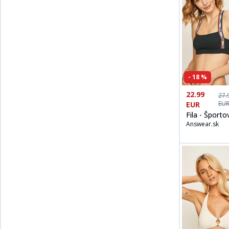
-
18
%
Kúpiť produt
22.99
27.
EU
EUR
Fila - Športo
Answear.sk
podprsenka