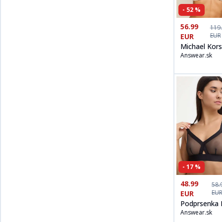
-
52
%
Kúpiť produt
56.99
119
EUR
EUR
Michael Kors
Answear.sk
Plavková
podprsenka
-
17
%
Kúpiť produt
48.99
58.
EU
EUR
Podprsenka 
Answear.sk
čierna farba,