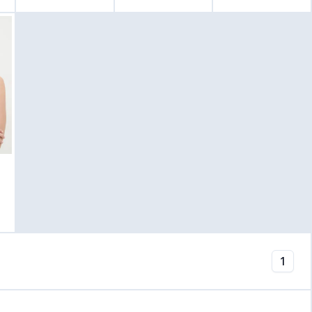
podprsenka
UW0UW02037
U4.C9515
a biela farba,907863
rtová podprsenka Calvin Klein Underwear 000QF1654E
na
Answear.sk
na
Answear.s
1