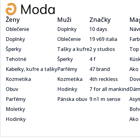
Ženy
Muži
Značky
Ma
Oblečenie
Doplnky
10 days
Návrat 90. rokov: Späť do školy, späť do štýlu​​​​‌ ‍ ​‍​‍‌‍ ‌ ​‍‌‍‍‌‌‍‌ ‌‍‍‌‌‍ ‍​‍​‍​ ‍‍​‍​‍‌ ​ ‌‍​‌‌‍ ‍‌‍‍‌‌ ‌​‌ 
Doplnky
Oblečenie
19 v69 italia
Farba leta 2025? Túto musíš mať vo svojom šatníku ​​​​‌ ‍ ​‍​‍‌‍ ‌ ​‍‌‍‍‌‌‍‌ ‌‍‍‌‌‍ ‍​‍​‍​ ‍‍​‍​‍‌ 
Šperky
Tašky a kufre
2 y studios
Top topánky, bez ktorých na dovolenku neodchádzaj​​​​‌ ‍ ​‍​‍‌‍ ‌ ​‍‌‍‍‌‌‍‌ ‌‍‍‌‌‍ ‍​‍​‍​ ‍‍​‍​‍‌
Tehotné
Šperky
4 f
Kúsky, ktoré sa oplatí kúpiť v letnom výpredaji 2025​​​​‌ ‍ ​‍​‍‌‍ ‌ ​‍‌‍‍‌‌‍‌ ‌‍‍‌‌‍ ‍​‍​‍​ ‍‍​‍​‍‌ 
Kabelky, kufre a tašky
Parfémy
47 brand
Ako nosiť all-white look bez rizika nudy?​​​​‌ ‍ ​‍​‍‌‍ ‌ ​‍‌‍‍‌‌‍‌ ‌‍‍‌‌‍ ‍​‍​‍​ ‍‍​‍​‍‌ ​ ‌‍​‌‌‍ ‍‌‍‍‌‌ ‌​‌ ‍‌​‍ ‍‌‍‍‌‌‍ ​‍​‍​
Kozmetika
Kozmetika
4th reckless
Dovolenková móda: Tento štýl musíš mať vo svojom šatníku ​​​​‌ ‍ ​‍​‍‌‍ ‌ ​‍‌‍‍‌‌‍‌ 
Obuv
Hodinky
7 for all mankind
Dámske kostýmy: Horúci trend leta 2025 ​​​​‌ ‍ ​‍​‍‌‍ ‌ ​‍‌‍‍‌‌‍‌ ‌‍‍‌‌‍ ‍​‍​‍​ ‍‍​‍​‍‌ ​ ‌‍​‌‌‍ ‍‌‍‍‌‌ ‌​‌ ‍‌​‍ ‍‌‍‍‌‌‍ ​‍
Parfémy
Pánska obuv
9 n1 m sense
Asymetrické strihy sú trend tohto leta: Nauč sa ho nosiť​​​​‌ ‍ ​‍​‍‌‍ ‌ ​‍‌‍‍‌‌‍‌ ‌‍‍‌‌‍ ‍​
Moletky
Boho
Hodinky
Ako správne kombinovať voľné nohavice v lete 2025​​​​‌ ‍ ​‍​‍‌‍ ‌ ​‍‌‍‍‌‌‍‌ ‌‍‍‌‌‍ ‍​‍​‍​ ‍‍​‍​‍‌ ​ 