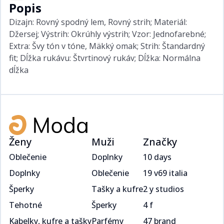
Popis
Dizajn: Rovný spodný lem, Rovný strih; Materiál:
Džersej; Výstrih: Okrúhly výstrih; Vzor: Jednofarebné;
Extra: Švy tón v tóne, Mäkký omak; Strih: Štandardný
fit; Dĺžka rukávu: Štvrtinový rukáv; Dĺžka: Normálna
dĺžka
Ženy
Muži
Značky
Oblečenie
Doplnky
10 days
Doplnky
Oblečenie
19 v69 italia
Šperky
Tašky a kufre
2 y studios
Tehotné
Šperky
4 f
Kabelky, kufre a tašky
Parfémy
47 brand