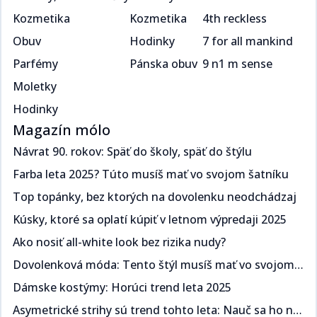
Kozmetika
Kozmetika
4th reckless
Obuv
Hodinky
7 for all mankind
Parfémy
Pánska obuv
9 n1 m sense
Moletky
Hodinky
Magazín mólo
Návrat 90. rokov: Späť do školy, späť do štýlu​​​​‌ ‍ ​‍​‍‌‍ ‌ ​‍‌‍‍‌‌‍‌ ‌‍‍‌‌‍ ‍​‍​‍​ ‍‍​‍​‍‌ ​ ‌‍​‌‌‍ ‍‌‍‍‌‌ ‌​‌ ‍‌​‍ ‍‌‍‍‌‌‍ ​‍​‍​‍ ​​‍​‍‌‍‍​‌ ​‍‌‍‌‌‌‍‌‍​‍​‍​ ‍‍​‍​‍‌‍‍​‌ ‌​‌ ‌​‌ ​​​ ‍‍​‍ ​‍ ‌‍ ​‌‍ ‌‍​ ‌‍​‌‌‍ ​‌‍‍​‌‍ ‌ ​ ‌ ‌​​ ‍‍​ ​ ​ ​​​ ​​​ ​​​‍ ‌ ​ ‌ ‌​‌ ‌‌‌‍‌​‌‍‍‌‌‍ ​‍ ‌‍‍‌‌‍ ‍‌ ‌​‌‍‌‌‌‍ ‍‌ ‌​​‍ ‌‍‌‌‌‍‌​‌‍‍‌‌ ‌​​‍ ‌‍ ‌‌‍ ‌‍‌​‌‍‌‌​ ‌‌ ​​‌ ​‍‌‍‌‌‌ ​ ‌‍‌‌‌‍ ‍‌ ‌​‌‍​‌‌ ‌​‌‍‍‌‌‍ ‌‍ ‍​ ‍ ‌‍‍‌‌‍‌​​ ‌​ ​‍‌‍​ ‌‍​ ‌‍‌​​ ‍​​ ‍​​ ‌‌​ ​‌​‍ ‌​ ‍​​ ​ ‌‍​‌​ ​‌​‍ ‌​ ‌​‌‍‌​​ ​‌​ ​‍​‍ ‌‌‍​‌‌‍​‌​ ​​​ ​​​‍ ‌​ ‍‌​ ‌ ​ ​‌‌‍​ ​ ​‌​ ​‌‌‍​‍‌‍‌​​ ​‍‌‍‌​‌‍‌‍​ ‌ ​ ‍ ‌ ‌​‌ ‍‌‌ ​​‌‍‌‌​ ‌‌ ​​‌‍ ‌ ​ ‌ ‌​​ ‍ ‌ ​​‌‍​‌‌ ‌​‌‍‍​​ ‌‌ ‌​‌‍‍‌‌ ‌​‌‍ ​‌‍‌‌​ ‌‍​‍‌‍​‌‌ ​ ‌‍‌‌‌‌‌‌‌ ​‍‌‍ ​​ ‌‌‍‍​‌ ‌​‌ ‌​‌ ​​​‍‌‌​ ​ ‌​​‌​‍‌‌​ ​‍‌​‌‍​‍‌‌​ ​‍‌​‌‍‌‍ ​‌‍ ‌‍​ ‌‍​‌‌‍ ​‌‍‍​‌‍ ‌ ​ ‌ ‌​​‍‌‌​ ​ ‌​​‌​ ​ ​ ​​​ ​​​ ​​​‍‌‌​ ​‍‌​‌‍‌ ​ ‌ ‌​‌ ‌‌‌‍‌​‌‍‍‌‌‍ ​‍‌‍‌‍‍‌‌‍‌​​ ‌​ ​‍‌‍​ ‌‍​ ‌‍‌​​ ‍​​ ‍​​ ‌‌​ ​‌​‍ ‌​ ‍​​ ​ ‌‍​‌​ ​‌​‍ ‌​ ‌​‌‍‌​​ ​‌​ ​‍​‍ ‌‌‍​‌‌‍​‌​ ​​​ ​​​‍ ‌​ ‍‌​ ‌ ​ ​‌‌‍​ ​ ​‌​ ​‌‌‍​‍‌‍‌​​ ​‍‌‍‌​‌‍‌‍​ ‌ ​‍‌‍‌ ‌​‌ ‍‌‌ ​​‌‍‌‌​ ‌‌ ​​‌‍ ‌ ​ ‌ ‌​​‍‌‍‌ ​​‌‍​‌‌ ‌​‌‍‍​​ ‌‌ ‌​‌‍‍‌‌ ‌​‌‍ ​‌‍‌‌​‍‌‍‌ ​​‌‍‌‌‌ ​‍‌ ​ ‌ ​​‌‍‌‌‌‍​ ‌ ‌​‌‍‍‌‌ ‌‍‌‍‌‌​ ‌‌ ​​‌ ‌‌‌‍​‍‌‍ ​‌‍‍‌‌ ​ ‌‍‍​‌‍‌‌‌‍‌​​‍​‍‌ ‌
Farba leta 2025? Túto musíš mať vo svojom šatníku ​​​​‌ ‍ ​‍​‍‌‍ ‌ ​‍‌‍‍‌‌‍‌ ‌‍‍‌‌‍ ‍​‍​‍​ ‍‍​‍​‍‌ ​ ‌‍​‌‌‍ ‍‌‍‍‌‌ ‌​‌ ‍‌​‍ ‍‌‍‍‌‌‍ ​‍​‍​‍ ​​‍​‍‌‍‍​‌ ​‍‌‍‌‌‌‍‌‍​‍​‍​ ‍‍​‍​‍‌‍‍​‌ ‌​‌ ‌​‌ ​​​ ‍‍​‍ ​‍ ‌‍ ​‌‍ ‌‍​ ‌‍​‌‌‍ ​‌‍‍​‌‍ ‌ ​ ‌ ‌​​ ‍‍​ ​ ​ ​​​ ​​​ ​​​‍ ‌ ​ ‌ ‌​‌ ‌‌‌‍‌​‌‍‍‌‌‍ ​‍ ‌‍‍‌‌‍ ‍‌ ‌​‌‍‌‌‌‍ ‍‌ ‌​​‍ ‌‍‌‌‌‍‌​‌‍‍‌‌ ‌​​‍ ‌‍ ‌‌‍ ‌‍‌​‌‍‌‌​ ‌‌ ​​‌ ​‍‌‍‌‌‌ ​ ‌‍‌‌‌‍ ‍‌ ‌​‌‍​‌‌ ‌​‌‍‍‌‌‍ ‌‍ ‍​ ‍ ‌‍‍‌‌‍‌​​ ‌​ ​‌‌‍​‌​ ‌​​ ‌‍​ ​​‌‍​‌​ ​‍‌‍​‍​‍ ‌​ ‍​‌‍​‍‌‍​‍‌‍‌‍​‍ ‌​ ‌​‌‍‌‍​ ​​​ ​‍​‍ ‌‌‍​‌‌‍​‍​ ‌ ‌‍‌‍​‍ ‌‌‍‌‍​ ‍‌‌‍​ ‌‍​‍​ ‍‌​ ‍‌‌‍‌‌​ ​​‌‍‌‍​ ​ ‌‍‌​​ ​‍​ ‍ ‌ ‌​‌ ‍‌‌ ​​‌‍‌‌​ ‌‌ ​​‌‍ ‌ ​ ‌ ‌​​ ‍ ‌ ​​‌‍​‌‌ ‌​‌‍‍​​ ‌‌ ‌​‌‍‍‌‌ ‌​‌‍ ​‌‍‌‌​ ‌‍​‍‌‍​‌‌ ​ ‌‍‌‌‌‌‌‌‌ ​‍‌‍ ​​ ‌‌‍‍​‌ ‌​‌ ‌​‌ ​​​‍‌‌​ ​ ‌​​‌​‍‌‌​ ​‍‌​‌‍​‍‌‌​ ​‍‌​‌‍‌‍ ​‌‍ ‌‍​ ‌‍​‌‌‍ ​‌‍‍​‌‍ ‌ ​ ‌ ‌​​‍‌‌​ ​ ‌​​‌​ ​ ​ ​​​ ​​​ ​​​‍‌‌​ ​‍‌​‌‍‌ ​ ‌ ‌​‌ ‌‌‌‍‌​‌‍‍‌‌‍ ​‍‌‍‌‍‍‌‌‍‌​​ ‌​ ​‌‌‍​‌​ ‌​​ ‌‍​ ​​‌‍​‌​ ​‍‌‍​‍​‍ ‌​ ‍​‌‍​‍‌‍​‍‌‍‌‍​‍ ‌​ ‌​‌‍‌‍​ ​​​ ​‍​‍ ‌‌‍​‌‌‍​‍​ ‌ ‌‍‌‍​‍ ‌‌‍‌‍​ ‍‌‌‍​ ‌‍​‍​ ‍‌​ ‍‌‌‍‌‌​ ​​‌‍‌‍​ ​ ‌‍‌​​ ​‍​‍‌‍‌ ‌​‌ ‍‌‌ ​​‌‍‌‌​ ‌‌ ​​‌‍ ‌ ​ ‌ ‌​​‍‌‍‌ ​​‌‍​‌‌ ‌​‌‍‍​​ ‌‌ ‌​‌‍‍‌‌ ‌​‌‍ ​‌‍‌‌​‍‌‍‌ ​​‌‍‌‌‌ ​‍‌ ​ ‌ ​​‌‍‌‌‌‍​ ‌ ‌​‌‍‍‌‌ ‌‍‌‍‌‌​ ‌‌ ​​‌ ‌‌‌‍​‍‌‍ ​‌‍‍‌‌ ​ ‌‍‍​‌‍‌‌‌‍‌​​‍​‍‌ ‌
Top topánky, bez ktorých na dovolenku neodchádzaj​​​​‌ ‍ ​‍​‍‌‍ ‌ ​‍‌‍‍‌‌‍‌ ‌‍‍‌‌‍ ‍​‍​‍​ ‍‍​‍​‍‌ ​ ‌‍​‌‌‍ ‍‌‍‍‌‌ ‌​‌ ‍‌​‍ ‍‌‍‍‌‌‍ ​‍​‍​‍ ​​‍​‍‌‍‍​‌ ​‍‌‍‌‌‌‍‌‍​‍​‍​ ‍‍​‍​‍‌‍‍​‌ ‌​‌ ‌​‌ ​​​ ‍‍​‍ ​‍ ‌‍ ​‌‍ ‌‍​ ‌‍​‌‌‍ ​‌‍‍​‌‍ ‌ ​ ‌ ‌​​ ‍‍​ ​ ​ ​​​ ​​​ ​​​‍ ‌ ​ ‌ ‌​‌ ‌‌‌‍‌​‌‍‍‌‌‍ ​‍ ‌‍‍‌‌‍ ‍‌ ‌​‌‍‌‌‌‍ ‍‌ ‌​​‍ ‌‍‌‌‌‍‌​‌‍‍‌‌ ‌​​‍ ‌‍ ‌‌‍ ‌‍‌​‌‍‌‌​ ‌‌ ​​‌ ​‍‌‍‌‌‌ ​ ‌‍‌‌‌‍ ‍‌ ‌​‌‍​‌‌ ‌​‌‍‍‌‌‍ ‌‍ ‍​ ‍ ‌‍‍‌‌‍‌​​ ‌​ ​‌​ ‍‌​ ​‍‌‍​ ​ ‌ ​ ​‌​ ‌‌​ ​‍​‍ ‌‌‍​‌‌‍​‌​ ‍​‌‍​‍​‍ ‌​ ‌​​ ‌‌​ ‍‌‌‍‌‍​‍ ‌‌‍​‌​ ‍​​ ‌ ​ ‍​​‍ ‌​ ‍‌​ ‌ ​ ​​​ ‍‌‌‍​ ​ ‍​​ ‍‌​ ​‍​ ​​‌‍‌‍‌‍​‍‌‍‌‌​ ‍ ‌ ‌​‌ ‍‌‌ ​​‌‍‌‌​ ‌‌ ​​‌‍ ‌ ​ ‌ ‌​​ ‍ ‌ ​​‌‍​‌‌ ‌​‌‍‍​​ ‌‌ ‌​‌‍‍‌‌ ‌​‌‍ ​‌‍‌‌​ ‌‍​‍‌‍​‌‌ ​ ‌‍‌‌‌‌‌‌‌ ​‍‌‍ ​​ ‌‌‍‍​‌ ‌​‌ ‌​‌ ​​​‍‌‌​ ​ ‌​​‌​‍‌‌​ ​‍‌​‌‍​‍‌‌​ ​‍‌​‌‍‌‍ ​‌‍ ‌‍​ ‌‍​‌‌‍ ​‌‍‍​‌‍ ‌ ​ ‌ ‌​​‍‌‌​ ​ ‌​​‌​ ​ ​ ​​​ ​​​ ​​​‍‌‌​ ​‍‌​‌‍‌ ​ ‌ ‌​‌ ‌‌‌‍‌​‌‍‍‌‌‍ ​‍‌‍‌‍‍‌‌‍‌​​ ‌​ ​‌​ ‍‌​ ​‍‌‍​ ​ ‌ ​ ​‌​ ‌‌​ ​‍​‍ ‌‌‍​‌‌‍​‌​ ‍​‌‍​‍​‍ ‌​ ‌​​ ‌‌​ ‍‌‌‍‌‍​‍ ‌‌‍​‌​ ‍​​ ‌ ​ ‍​​‍ ‌​ ‍‌​ ‌ ​ ​​​ ‍‌‌‍​ ​ ‍​​ ‍‌​ ​‍​ ​​‌‍‌‍‌‍​‍‌‍‌‌​‍‌‍‌ ‌​‌ ‍‌‌ ​​‌‍‌‌​ ‌‌ ​​‌‍ ‌ ​ ‌ ‌​​‍‌‍‌ ​​‌‍​‌‌ ‌​‌‍‍​​ ‌‌ ‌​‌‍‍‌‌ ‌​‌‍ ​‌‍‌‌​‍‌‍‌ ​​‌‍‌‌‌ ​‍‌ ​ ‌ ​​‌‍‌‌‌‍​ ‌ ‌​‌‍‍‌‌ ‌‍‌‍‌‌​ ‌‌ ​​‌ ‌‌‌‍​‍‌‍ ​‌‍‍‌‌ ​ ‌‍‍​‌‍‌‌‌‍‌​​‍​‍‌ ‌
Kúsky, ktoré sa oplatí kúpiť v letnom výpredaji 2025​​​​‌ ‍ ​‍​‍‌‍ ‌ ​‍‌‍‍‌‌‍‌ ‌‍‍‌‌‍ ‍​‍​‍​ ‍‍​‍​‍‌ ​ ‌‍​‌‌‍ ‍‌‍‍‌‌ ‌​‌ ‍‌​‍ ‍‌‍‍‌‌‍ ​‍​‍​‍ ​​‍​‍‌‍‍​‌ ​‍‌‍‌‌‌‍‌‍​‍​‍​ ‍‍​‍​‍‌‍‍​‌ ‌​‌ ‌​‌ ​​​ ‍‍​‍ ​‍ ‌‍ ​‌‍ ‌‍​ ‌‍​‌‌‍ ​‌‍‍​‌‍ ‌ ​ ‌ ‌​​ ‍‍​ ​ ​ ​​​ ​​​ ​​​‍ ‌ ​ ‌ ‌​‌ ‌‌‌‍‌​‌‍‍‌‌‍ ​‍ ‌‍‍‌‌‍ ‍‌ ‌​‌‍‌‌‌‍ ‍‌ ‌​​‍ ‌‍‌‌‌‍‌​‌‍‍‌‌ ‌​​‍ ‌‍ ‌‌‍ ‌‍‌​‌‍‌‌​ ‌‌ ​​‌ ​‍‌‍‌‌‌ ​ ‌‍‌‌‌‍ ‍‌ ‌​‌‍​‌‌ ‌​‌‍‍‌‌‍ ‌‍ ‍​ ‍ ‌‍‍‌‌‍‌​​ ‌‌‍​‌‌‍​‍​ ​ ​ ‌​‌‍‌​‌‍‌‌​ ​ ‌‍‌​​‍ ‌​ ‍‌​ ​‌​ ‍‌​ ​‍​‍ ‌​ ‌​‌‍​‌​ ​‌​ ‍​​‍ ‌‌‍​‌​ ‌‌​ ‍​‌‍‌‌​‍ ‌‌‍‌‍​ ‌‌‌‍​‌‌‍​‌​ ​‌‌‍​ ​ ‍‌​ ‌ ‌‍‌​‌‍​‌​ ​​‌‍​ ​ ‍ ‌ ‌​‌ ‍‌‌ ​​‌‍‌‌​ ‌‌ ​​‌‍ ‌ ​ ‌ ‌​​ ‍ ‌ ​​‌‍​‌‌ ‌​‌‍‍​​ ‌‌ ‌​‌‍‍‌‌ ‌​‌‍ ​‌‍‌‌​ ‌‍​‍‌‍​‌‌ ​ ‌‍‌‌‌‌‌‌‌ ​‍‌‍ ​​ ‌‌‍‍​‌ ‌​‌ ‌​‌ ​​​‍‌‌​ ​ ‌​​‌​‍‌‌​ ​‍‌​‌‍​‍‌‌​ ​‍‌​‌‍‌‍ ​‌‍ ‌‍​ ‌‍​‌‌‍ ​‌‍‍​‌‍ ‌ ​ ‌ ‌​​‍‌‌​ ​ ‌​​‌​ ​ ​ ​​​ ​​​ ​​​‍‌‌​ ​‍‌​‌‍‌ ​ ‌ ‌​‌ ‌‌‌‍‌​‌‍‍‌‌‍ ​‍‌‍‌‍‍‌‌‍‌​​ ‌‌‍​‌‌‍​‍​ ​ ​ ‌​‌‍‌​‌‍‌‌​ ​ ‌‍‌​​‍ ‌​ ‍‌​ ​‌​ ‍‌​ ​‍​‍ ‌​ ‌​‌‍​‌​ ​‌​ ‍​​‍ ‌‌‍​‌​ ‌‌​ ‍​‌‍‌‌​‍ ‌‌‍‌‍​ ‌‌‌‍​‌‌‍​‌​ ​‌‌‍​ ​ ‍‌​ ‌ ‌‍‌​‌‍​‌​ ​​‌‍​ ​‍‌‍‌ ‌​‌ ‍‌‌ ​​‌‍‌‌​ ‌‌ ​​‌‍ ‌ ​ ‌ ‌​​‍‌‍‌ ​​‌‍​‌‌ ‌​‌‍‍​​ ‌‌ ‌​‌‍‍‌‌ ‌​‌‍ ​‌‍‌‌​‍‌‍‌ ​​‌‍‌‌‌ ​‍‌ ​ ‌ ​​‌‍‌‌‌‍​ ‌ ‌​‌‍‍‌‌ ‌‍‌‍‌‌​ ‌‌ ​​‌ ‌‌‌‍​‍‌‍ ​‌‍‍‌‌ ​ ‌‍‍​‌‍‌‌‌‍‌​​‍​‍‌ ‌
Ako nosiť all-white look bez rizika nudy?​​​​‌ ‍ ​‍​‍‌‍ ‌ ​‍‌‍‍‌‌‍‌ ‌‍‍‌‌‍ ‍​‍​‍​ ‍‍​‍​‍‌ ​ ‌‍​‌‌‍ ‍‌‍‍‌‌ ‌​‌ ‍‌​‍ ‍‌‍‍‌‌‍ ​‍​‍​‍ ​​‍​‍‌‍‍​‌ ​‍‌‍‌‌‌‍‌‍​‍​‍​ ‍‍​‍​‍‌‍‍​‌ ‌​‌ ‌​‌ ​​​ ‍‍​‍ ​‍ ‌‍ ​‌‍ ‌‍​ ‌‍​‌‌‍ ​‌‍‍​‌‍ ‌ ​ ‌ ‌​​ ‍‍​ ​ ​ ​​​ ​​​ ​​​‍ ‌ ​ ‌ ‌​‌ ‌‌‌‍‌​‌‍‍‌‌‍ ​‍ ‌‍‍‌‌‍ ‍‌ ‌​‌‍‌‌‌‍ ‍‌ ‌​​‍ ‌‍‌‌‌‍‌​‌‍‍‌‌ ‌​​‍ ‌‍ ‌‌‍ ‌‍‌​‌‍‌‌​ ‌‌ ​​‌ ​‍‌‍‌‌‌ ​ ‌‍‌‌‌‍ ‍‌ ‌​‌‍​‌‌ ‌​‌‍‍‌‌‍ ‌‍ ‍​ ‍ ‌‍‍‌‌‍‌​​ ‌‌‍‌‍​ ‌‌​ ‍‌​ ‍‌​ ‍​​ ‌‌‌‍‌‍​ ​ ​‍ ‌​ ‍‌‌‍​ ​ ​ ‌‍​‌​‍ ‌​ ‌​‌‍‌‌​ ‌​​ ​​​‍ ‌​ ‍​​ ‌ ​ ​‍‌‍‌‌​‍ ‌​ ‌​​ ​‌‌‍‌​‌‍‌‌‌‍‌‌‌‍​‍‌‍‌‌​ ​‌​ ‍‌‌‍‌‌​ ‌‍​ ‌ ​ ‍ ‌ ‌​‌ ‍‌‌ ​​‌‍‌‌​ ‌‌ ​​‌‍ ‌ ​ ‌ ‌​​ ‍ ‌ ​​‌‍​‌‌ ‌​‌‍‍​​ ‌‌ ‌​‌‍‍‌‌ ‌​‌‍ ​‌‍‌‌​ ‌‍​‍‌‍​‌‌ ​ ‌‍‌‌‌‌‌‌‌ ​‍‌‍ ​​ ‌‌‍‍​‌ ‌​‌ ‌​‌ ​​​‍‌‌​ ​ ‌​​‌​‍‌‌​ ​‍‌​‌‍​‍‌‌​ ​‍‌​‌‍‌‍ ​‌‍ ‌‍​ ‌‍​‌‌‍ ​‌‍‍​‌‍ ‌ ​ ‌ ‌​​‍‌‌​ ​ ‌​​‌​ ​ ​ ​​​ ​​​ ​​​‍‌‌​ ​‍‌​‌‍‌ ​ ‌ ‌​‌ ‌‌‌‍‌​‌‍‍‌‌‍ ​‍‌‍‌‍‍‌‌‍‌​​ ‌‌‍‌‍​ ‌‌​ ‍‌​ ‍‌​ ‍​​ ‌‌‌‍‌‍​ ​ ​‍ ‌​ ‍‌‌‍​ ​ ​ ‌‍​‌​‍ ‌​ ‌​‌‍‌‌​ ‌​​ ​​​‍ ‌​ ‍​​ ‌ ​ ​‍‌‍‌‌​‍ ‌​ ‌​​ ​‌‌‍‌​‌‍‌‌‌‍‌‌‌‍​‍‌‍‌‌​ ​‌​ ‍‌‌‍‌‌​ ‌‍​ ‌ ​‍‌‍‌ ‌​‌ ‍‌‌ ​​‌‍‌‌​ ‌‌ ​​‌‍ ‌ ​ ‌ ‌​​‍‌‍‌ ​​‌‍​‌‌ ‌​‌‍‍​​ ‌‌ ‌​‌‍‍‌‌ ‌​‌‍ ​‌‍‌‌​‍‌‍‌ ​​‌‍‌‌‌ ​‍‌ ​ ‌ ​​‌‍‌‌‌‍​ ‌ ‌​‌‍‍‌‌ ‌‍‌‍‌‌​ ‌‌ ​​‌ ‌‌‌‍​‍‌‍ ​‌‍‍‌‌ ​ ‌‍‍​‌‍‌‌‌‍‌​​‍​‍‌ ‌
Dovolenková móda: Tento štýl musíš mať vo svojom šatníku ​​​​‌ ‍ ​‍​‍‌‍ ‌ ​‍‌‍‍‌‌‍‌ ‌‍‍‌‌‍ ‍​‍​‍​ ‍‍​‍​‍‌ ​ ‌‍​‌‌‍ ‍‌‍‍‌‌ ‌​‌ ‍‌​‍ ‍‌‍‍‌‌‍ ​‍​‍​‍ ​​‍​‍‌‍‍​‌ ​‍‌‍‌‌‌‍‌‍​‍​‍​ ‍‍​‍​‍‌‍‍​‌ ‌​‌ ‌​‌ ​​​ ‍‍​‍ ​‍ ‌‍ ​‌‍ ‌‍​ ‌‍​‌‌‍ ​‌‍‍​‌‍ ‌ ​ ‌ ‌​​ ‍‍​ ​ ​ ​​​ ​​​ ​​​‍ ‌ ​ ‌ ‌​‌ ‌‌‌‍‌​‌‍‍‌‌‍ ​‍ ‌‍‍‌‌‍ ‍‌ ‌​‌‍‌‌‌‍ ‍‌ ‌​​‍ ‌‍‌‌‌‍‌​‌‍‍‌‌ ‌​​‍ ‌‍ ‌‌‍ ‌‍‌​‌‍‌‌​ ‌‌ ​​‌ ​‍‌‍‌‌‌ ​ ‌‍‌‌‌‍ ‍‌ ‌​‌‍​‌‌ ‌​‌‍‍‌‌‍ ‌‍ ‍​ ‍ ‌‍‍‌‌‍‌​​ ‌​ ​​​ ‌‌​ ​​‌‍‌‌​ ‍​‌‍‌​​ ​​‌‍‌‌​‍ ‌​ ​​​ ‍‌​ ‌ ​ ‍​​‍ ‌​ ‌​​ ​ ‌‍​ ​ ‌​​‍ ‌​ ‍‌‌‍​‌​ ‍‌​ ​​​‍ ‌​ ‍​​ ​‌​ ‍​​ ​‍​ ​​‌‍‌‌​ ​ ​ ​‌​ ​ ‌‍​ ​ ‍​​ ​‍​ ‍ ‌ ‌​‌ ‍‌‌ ​​‌‍‌‌​ ‌‌ ​​‌‍ ‌ ​ ‌ ‌​​ ‍ ‌ ​​‌‍​‌‌ ‌​‌‍‍​​ ‌‌ ‌​‌‍‍‌‌ ‌​‌‍ ​‌‍‌‌​ ‌‍​‍‌‍​‌‌ ​ ‌‍‌‌‌‌‌‌‌ ​‍‌‍ ​​ ‌‌‍‍​‌ ‌​‌ ‌​‌ ​​​‍‌‌​ ​ ‌​​‌​‍‌‌​ ​‍‌​‌‍​‍‌‌​ ​‍‌​‌‍‌‍ ​‌‍ ‌‍​ ‌‍​‌‌‍ ​‌‍‍​‌‍ ‌ ​ ‌ ‌​​‍‌‌​ ​ ‌​​‌​ ​ ​ ​​​ ​​​ ​​​‍‌‌​ ​‍‌​‌‍‌ ​ ‌ ‌​‌ ‌‌‌‍‌​‌‍‍‌‌‍ ​‍‌‍‌‍‍‌‌‍‌​​ ‌​ ​​​ ‌‌​ ​​‌‍‌‌​ ‍​‌‍‌​​ ​​‌‍‌‌​‍ ‌​ ​​​ ‍‌​ ‌ ​ ‍​​‍ ‌​ ‌​​ ​ ‌‍​ ​ ‌​​‍ ‌​ ‍‌‌‍​‌​ ‍‌​ ​​​‍ ‌​ ‍​​ ​‌​ ‍​​ ​‍​ ​​‌‍‌‌​ ​ ​ ​‌​ ​ ‌‍​ ​ ‍​​ ​‍​‍‌‍‌ ‌​‌ ‍‌‌ ​​‌‍‌‌​ ‌‌ ​​‌‍ ‌ ​ ‌ ‌​​‍‌‍‌ ​​‌‍​‌‌ ‌​‌‍‍​​ ‌‌ ‌​‌‍‍‌‌ ‌​‌‍ ​‌‍‌‌​‍‌‍‌ ​​‌‍‌‌‌ ​‍‌ ​ ‌ ​​‌‍‌‌‌‍​ ‌ ‌​‌‍‍‌‌ ‌‍‌‍‌‌​ ‌‌ ​​‌ ‌‌‌‍​‍‌‍ ​‌‍‍‌‌ ​ ‌‍‍​‌‍‌‌‌‍‌​​‍​‍‌ ‌
Dámske kostýmy: Horúci trend leta 2025 ​​​​‌ ‍ ​‍​‍‌‍ ‌ ​‍‌‍‍‌‌‍‌ ‌‍‍‌‌‍ ‍​‍​‍​ ‍‍​‍​‍‌ ​ ‌‍​‌‌‍ ‍‌‍‍‌‌ ‌​‌ ‍‌​‍ ‍‌‍‍‌‌‍ ​‍​‍​‍ ​​‍​‍‌‍‍​‌ ​‍‌‍‌‌‌‍‌‍​‍​‍​ ‍‍​‍​‍‌‍‍​‌ ‌​‌ ‌​‌ ​​​ ‍‍​‍ ​‍ ‌‍ ​‌‍ ‌‍​ ‌‍​‌‌‍ ​‌‍‍​‌‍ ‌ ​ ‌ ‌​​ ‍‍​ ​ ​ ​​​ ​​​ ​​​‍ ‌ ​ ‌ ‌​‌ ‌‌‌‍‌​‌‍‍‌‌‍ ​‍ ‌‍‍‌‌‍ ‍‌ ‌​‌‍‌‌‌‍ ‍‌ ‌​​‍ ‌‍‌‌‌‍‌​‌‍‍‌‌ ‌​​‍ ‌‍ ‌‌‍ ‌‍‌​‌‍‌‌​ ‌‌ ​​‌ ​‍‌‍‌‌‌ ​ ‌‍‌‌‌‍ ‍‌ ‌​‌‍​‌‌ ‌​‌‍‍‌‌‍ ‌‍ ‍​ ‍ ‌‍‍‌‌‍‌​​ ‌​ ​‌​ ‍​​ ‍‌​ ​‌​ ‌​​ ‌‍‌‍‌​‌‍‌​​‍ ‌‌‍‌‌​ ‌ ​ ‌‌​ ‌​​‍ ‌​ ‌​​ ​‍​ ‌‍‌‍‌‍​‍ ‌​ ‍​​ ‌​‌‍‌‍​ ‌ ​‍ ‌​ ​‌‌‍‌​​ ‍‌​ ‌‌‌‍‌‍​ ​ ​ ​ ​ ​‍​ ​​​ ‌‌‌‍‌‍‌‍‌‍​ ‍ ‌ ‌​‌ ‍‌‌ ​​‌‍‌‌​ ‌‌ ​​‌‍ ‌ ​ ‌ ‌​​ ‍ ‌ ​​‌‍​‌‌ ‌​‌‍‍​​ ‌‌ ‌​‌‍‍‌‌ ‌​‌‍ ​‌‍‌‌​ ‌‍​‍‌‍​‌‌ ​ ‌‍‌‌‌‌‌‌‌ ​‍‌‍ ​​ ‌‌‍‍​‌ ‌​‌ ‌​‌ ​​​‍‌‌​ ​ ‌​​‌​‍‌‌​ ​‍‌​‌‍​‍‌‌​ ​‍‌​‌‍‌‍ ​‌‍ ‌‍​ ‌‍​‌‌‍ ​‌‍‍​‌‍ ‌ ​ ‌ ‌​​‍‌‌​ ​ ‌​​‌​ ​ ​ ​​​ ​​​ ​​​‍‌‌​ ​‍‌​‌‍‌ ​ ‌ ‌​‌ ‌‌‌‍‌​‌‍‍‌‌‍ ​‍‌‍‌‍‍‌‌‍‌​​ ‌​ ​‌​ ‍​​ ‍‌​ ​‌​ ‌​​ ‌‍‌‍‌​‌‍‌​​‍ ‌‌‍‌‌​ ‌ ​ ‌‌​ ‌​​‍ ‌​ ‌​​ ​‍​ ‌‍‌‍‌‍​‍ ‌​ ‍​​ ‌​‌‍‌‍​ ‌ ​‍ ‌​ ​‌‌‍‌​​ ‍‌​ ‌‌‌‍‌‍​ ​ ​ ​ ​ ​‍​ ​​​ ‌‌‌‍‌‍‌‍‌‍​‍‌‍‌ ‌​‌ ‍‌‌ ​​‌‍‌‌​ ‌‌ ​​‌‍ ‌ ​ ‌ ‌​​‍‌‍‌ ​​‌‍​‌‌ ‌​‌‍‍​​ ‌‌ ‌​‌‍‍‌‌ ‌​‌‍ ​‌‍‌‌​‍‌‍‌ ​​‌‍‌‌‌ ​‍‌ ​ ‌ ​​‌‍‌‌‌‍​ ‌ ‌​‌‍‍‌‌ ‌‍‌‍‌‌​ ‌‌ ​​‌ ‌‌‌‍​‍‌‍ ​‌‍‍‌‌ ​ ‌‍‍​‌‍‌‌‌‍‌​​‍​‍‌ ‌
Asymetrické strihy sú trend tohto leta: Nauč sa ho nosiť​​​​‌ ‍ ​‍​‍‌‍ ‌ ​‍‌‍‍‌‌‍‌ ‌‍‍‌‌‍ ‍​‍​‍​ ‍‍​‍​‍‌ ​ ‌‍​‌‌‍ ‍‌‍‍‌‌ ‌​‌ ‍‌​‍ ‍‌‍‍‌‌‍ ​‍​‍​‍ ​​‍​‍‌‍‍​‌ ​‍‌‍‌‌‌‍‌‍​‍​‍​ ‍‍​‍​‍‌‍‍​‌ ‌​‌ ‌​‌ ​​​ ‍‍​‍ ​‍ ‌‍ ​‌‍ ‌‍​ ‌‍​‌‌‍ ​‌‍‍​‌‍ ‌ ​ ‌ ‌​​ ‍‍​ ​ ​ ​​​ ​​​ ​​​‍ ‌ ​ ‌ ‌​‌ ‌‌‌‍‌​‌‍‍‌‌‍ ​‍ ‌‍‍‌‌‍ ‍‌ ‌​‌‍‌‌‌‍ ‍‌ ‌​​‍ ‌‍‌‌‌‍‌​‌‍‍‌‌ ‌​​‍ ‌‍ ‌‌‍ ‌‍‌​‌‍‌‌​ ‌‌ ​​‌ ​‍‌‍‌‌‌ ​ ‌‍‌‌‌‍ ‍‌ ‌​‌‍​‌‌ ‌​‌‍‍‌‌‍ ‌‍ ‍​ ‍ ‌‍‍‌‌‍‌​​ ‌​ ‌‍​ ‌ ​ ​​‌‍‌​‌‍‌‍​ ​ ​ ​‌‌‍​‍​‍ ‌​ ​ ​ ​ ​ ​‌​ ‌‍​‍ ‌​ ‌​‌‍‌​​ ‌ ​ ‌​​‍ ‌​ ‍​​ ‌‌​ ​ ​ ‌‍​‍ ‌​ ​ ​ ‌‌​ ​​‌‍‌​​ ‌‍​ ​‌‌‍‌‌‌‍​‍‌‍​ ‌‍​‍​ ‍‌‌‍‌​​ ‍ ‌ ‌​‌ ‍‌‌ ​​‌‍‌‌​ ‌‌ ​​‌‍ ‌ ​ ‌ ‌​​ ‍ ‌ ​​‌‍​‌‌ ‌​‌‍‍​​ ‌‌ ‌​‌‍‍‌‌ ‌​‌‍ ​‌‍‌‌​ ‌‍​‍‌‍​‌‌ ​ ‌‍‌‌‌‌‌‌‌ ​‍‌‍ ​​ ‌‌‍‍​‌ ‌​‌ ‌​‌ ​​​‍‌‌​ ​ ‌​​‌​‍‌‌​ ​‍‌​‌‍​‍‌‌​ ​‍‌​‌‍‌‍ ​‌‍ ‌‍​ ‌‍​‌‌‍ ​‌‍‍​‌‍ ‌ ​ ‌ ‌​​‍‌‌​ ​ ‌​​‌​ ​ ​ ​​​ ​​​ ​​​‍‌‌​ ​‍‌​‌‍‌ ​ ‌ ‌​‌ ‌‌‌‍‌​‌‍‍‌‌‍ ​‍‌‍‌‍‍‌‌‍‌​​ ‌​ ‌‍​ ‌ ​ ​​‌‍‌​‌‍‌‍​ ​ ​ ​‌‌‍​‍​‍ ‌​ ​ ​ ​ ​ ​‌​ ‌‍​‍ ‌​ ‌​‌‍‌​​ ‌ ​ ‌​​‍ ‌​ ‍​​ ‌‌​ ​ ​ ‌‍​‍ ‌​ ​ ​ ‌‌​ ​​‌‍‌​​ ‌‍​ ​‌‌‍‌‌‌‍​‍‌‍​ ‌‍​‍​ ‍‌‌‍‌​​‍‌‍‌ ‌​‌ ‍‌‌ ​​‌‍‌‌​ ‌‌ ​​‌‍ ‌ ​ ‌ ‌​​‍‌‍‌ ​​‌‍​‌‌ ‌​‌‍‍​​ ‌‌ ‌​‌‍‍‌‌ ‌​‌‍ ​‌‍‌‌​‍‌‍‌ ​​‌‍‌‌‌ ​‍‌ ​ ‌ ​​‌‍‌‌‌‍​ ‌ ‌​‌‍‍‌‌ ‌‍‌‍‌‌​ ‌‌ ​​‌ ‌‌‌‍​‍‌‍ ​‌‍‍‌‌ ​ ‌‍‍​‌‍‌‌‌‍‌​​‍​‍‌ ‌