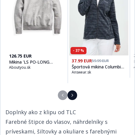
-
37
%
Kúpiť produt
Mikina 'LS PO-LONG SLEEVE-KNIT'
na
Aboutyou.sk
126.75 EUR
Kúpiť produt
Športová mikina Co
37.99 EUR
59.99 EUR
Mikina 'LS PO-LONG
Športová mikina Columbia
Aboutyou.sk
SLEEVE-KNIT'
Answear.sk
Fast Trek Printed čierna
farba, vzorovaná
Doplnky ako z klipu od TLC​​​​‌ ‍ ​‍​‍‌‍ ‌ ​‍‌‍‍‌‌‍‌ ‌‍‍‌‌‍ ‍​‍​‍​ ‍‍​‍​‍‌ ​ ‌‍​‌‌‍ ‍‌‍‍‌‌ ‌​‌ ‍‌​‍ ‍‌‍‍‌‌‍ ​‍​‍​‍ ​​‍​‍‌‍‍​‌ ​‍‌‍‌‌‌‍‌‍​‍​‍​ ‍‍​‍​‍‌‍‍​‌ ‌​‌ ‌​‌ ​​​ ‍‍​‍ ​‍ ‌‍ ​‌‍ ‌‍​ ‌‍​‌‌‍ ​‌‍‍​‌‍ ‌ ​ ‌ ‌​​ ‍‍​ ​ ​ ​​​ ​​​ ​​​‍ ‌ ​ ‌ ‌​‌ ‌‌‌‍‌​‌‍‍‌‌‍ ​‍ ‌‍‍‌‌‍ ‍‌ ‌​‌‍‌‌‌‍ ‍‌ ‌​​‍ ‌‍‌‌‌‍‌​‌‍‍‌‌ ‌​​‍ ‌‍ ‌‌‍ ‌‍‌​‌‍‌‌​ ‌‌ ​​‌ ​‍‌‍‌‌‌ ​ ‌‍‌‌‌‍ ‍‌ ‌​‌‍​‌‌ ‌​‌‍‍‌‌‍ ‌‍ ‍​ ‍ ‌‍‍‌‌‍‌​​ ‌​ ​‍‌‍​ ‌‍​ ‌‍‌​​ ‍​​ ‍​​ ‌‌​ ​‌​‍ ‌​ ‍​​ ​ ‌‍​‌​ ​‌​‍ ‌​ ‌​‌‍‌​​ ​‌​ ​‍​‍ ‌‌‍​‌‌‍​‌​ ​​​ ​​​‍ ‌​ ‍‌​ ‌ ​ ​‌‌‍​ ​ ​‌​ ​‌‌‍​‍‌‍‌​​ ​‍‌‍‌​‌‍‌‍​ ‌ ​ ‍ ‌ ‌​‌ ‍‌‌ ​​‌‍‌‌​ ‌‌ ​​‌‍ ‌ ​ ‌ ‌​​ ‍ ‌ ​​‌‍​‌‌ ‌​‌‍‍​​ ‌‌‍​ ‌‍ ‌‍ ‍‌ ‌​‌‍‌‌‌‍ ‍‌ ‌​​‍‌‌​ ‌‌‌​​‍‌‌ ‌‍‍ ‌‍‌‌‌ ‍‌​‍‌‌​ ​ ‌​‌​​‍‌‌​ ​ ‌​‌​​‍‌‌​ ​‍​ ​‍​ ‍​​ ​ ​ ‌​​ ‍​​ ​‌‌‍​‌‌‍​‍​ ‌‍​ ​‍​ ‌​​ ​​​ ‌ ​‍‌‌​ ​‍​ ​‍​‍‌‌​ ‌‌‌​‌​​‍ ‍‌‍​ ‌‍‍​‌‍‍‌‌‍ ​‌‍‌​‌ ​‍‌‍‌‌‌‍ ‍​‍‌‌​ ‌‌‌​​‍‌‌ ‌‍‍ ‌‍‌‌‌ ‍‌​‍‌‌​ ​ ‌​‌​​‍‌‌​ ​ ‌​‌​​‍‌‌​ ​‍​ ​‍‌‍‌‍​ ​ ​ ‍‌​ ‌​​ ​‌​ ​​‌‍​ ​ ‍​​ ‍‌‌‍​ ‌‍​‌​ ‌ ​‍‌‌​ ​‍​ ​‍​‍‌‌​ ‌‌‌​‌​​‍ ‍‌ ‌​‌‍‌‌‌ ‍​‌ ‌​​ ‌‍​‍‌‍​‌‌ ​ ‌‍‌‌‌‌‌‌‌ ​‍‌‍ ​​ ‌‌‍‍​‌ ‌​‌ ‌​‌ ​​​‍‌‌​ ​ ‌​​‌​‍‌‌​ ​‍‌​‌‍​‍‌‌​ ​‍‌​‌‍‌‍ ​‌‍ ‌‍​ ‌‍​‌‌‍ ​‌‍‍​‌‍ ‌ ​ ‌ ‌​​‍‌‌​ ​ ‌​​‌​ ​ ​ ​​​ ​​​ ​​​‍‌‌​ ​‍‌​‌‍‌ ​ ‌ ‌​‌ ‌‌‌‍‌​‌‍‍‌‌‍ ​‍‌‍‌‍‍‌‌‍‌​​ ‌​ ​‍‌‍​ ‌‍​ ‌‍‌​​ ‍​​ ‍​​ ‌‌​ ​‌​‍ ‌​ ‍​​ ​ ‌‍​‌​ ​‌​‍ ‌​ ‌​‌‍‌​​ ​‌​ ​‍​‍ ‌‌‍​‌‌‍​‌​ ​​​ ​​​‍ ‌​ ‍‌​ ‌ ​ ​‌‌‍​ ​ ​‌​ ​‌‌‍​‍‌‍‌​​ ​‍‌‍‌​‌‍‌‍​ ‌ ​‍‌‍‌ ‌​‌ ‍‌‌ ​​‌‍‌‌​ ‌‌ ​​‌‍ ‌ ​ ‌ ‌​​‍‌‍‌ ​​‌‍​‌‌ ‌​‌‍‍​​ ‌‌‍​ ‌‍ ‌‍ ‍‌ ‌​‌‍‌‌‌‍ ‍‌ ‌​​‍‌‌​ ‌‌‌​​‍‌‌ ‌‍‍ ‌‍‌‌‌ ‍‌​‍‌‌​ ​ ‌​‌​​‍‌‌​ ​ ‌​‌​​‍‌‌​ ​‍​ ​‍​ ‍​​ ​ ​ ‌​​ ‍​​ ​‌‌‍​‌‌‍​‍​ ‌‍​ ​‍​ ‌​​ ​​​ ‌ ​‍‌‌​ ​‍​ ​‍​‍‌‌​ ‌‌‌​‌​​‍ ‍‌‍​ ‌‍‍​‌‍‍‌‌‍ ​‌‍‌​‌ ​‍‌‍‌‌‌‍ ‍​‍‌‌​ ‌‌‌​​‍‌‌ ‌‍‍ ‌‍‌‌‌ ‍‌​‍‌‌​ ​ ‌​‌​​‍‌‌​ ​ ‌​‌​​‍‌‌​ ​‍​ ​‍‌‍‌‍​ ​ ​ ‍‌​ ‌​​ ​‌​ ​​‌‍​ ​ ‍​​ ‍‌‌‍​ ‌‍​‌​ ‌ ​‍‌‌​ ​‍​ ​‍​‍‌‌​ ‌‌‌​‌​​‍ ‍‌ ‌​‌‍‌‌‌ ‍​‌ ‌​​‍‌‍‌ ​​‌‍‌‌‌ ​‍‌ ​ ‌ ​​‌‍‌‌‌‍​ ‌ ‌​‌‍‍‌‌ ‌‍‌‍‌‌​ ‌‌ ​​‌ ‌‌‌‍​‍‌‍ ​‌‍‍‌‌ ​ ‌‍‍​‌‍‌‌‌‍‌​​‍​‍‌ ‌
Farebné štipce do vlasov, náhrdelníky s
príveskami, šiltovky a okuliare s farebnými