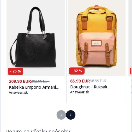
-
32
%
-
26
%
Kúpiť produt
Doughnut - Ruksa
65.99 EUR
Kúpiť produt
Kabelka Emporio Armani čierna farba, Y3D158 YFN
96.99 EUR
209.90 EUR
282.99 EUR
Doughnut - Ruksak
Kabelka Emporio Armani
Answear.sk
Macaroon D010-3590
Answear.sk
čierna farba, Y3D158
YFN6E
Denim na všetky spôsoby​​​​‌ ‍ ​‍​‍‌‍ ‌ ​‍‌‍‍‌‌‍‌ ‌‍‍‌‌‍ ‍​‍​‍​ ‍‍​‍​‍‌ ​ ‌‍​‌‌‍ ‍‌‍‍‌‌ ‌​‌ ‍‌​‍ ‍‌‍‍‌‌‍ ​‍​‍​‍ ​​‍​‍‌‍‍​‌ ​‍‌‍‌‌‌‍‌‍​‍​‍​ ‍‍​‍​‍‌‍‍​‌ ‌​‌ ‌​‌ ​​​ ‍‍​‍ ​‍ ‌‍ ​‌‍ ‌‍​ ‌‍​‌‌‍ ​‌‍‍​‌‍ ‌ ​ ‌ ‌​​ ‍‍​ ​ ​ ​​​ ​​​ ​​​‍ ‌ ​ ‌ ‌​‌ ‌‌‌‍‌​‌‍‍‌‌‍ ​‍ ‌‍‍‌‌‍ ‍‌ ‌​‌‍‌‌‌‍ ‍‌ ‌​​‍ ‌‍‌‌‌‍‌​‌‍‍‌‌ ‌​​‍ ‌‍ ‌‌‍ ‌‍‌​‌‍‌‌​ ‌‌ ​​‌ ​‍‌‍‌‌‌ ​ ‌‍‌‌‌‍ ‍‌ ‌​‌‍​‌‌ ‌​‌‍‍‌‌‍ ‌‍ ‍​ ‍ ‌‍‍‌‌‍‌​​ ‌​ ​‍‌‍​ ‌‍​ ‌‍‌​​ ‍​​ ‍​​ ‌‌​ ​‌​‍ ‌​ ‍​​ ​ ‌‍​‌​ ​‌​‍ ‌​ ‌​‌‍‌​​ ​‌​ ​‍​‍ ‌‌‍​‌‌‍​‌​ ​​​ ​​​‍ ‌​ ‍‌​ ‌ ​ ​‌‌‍​ ​ ​‌​ ​‌‌‍​‍‌‍‌​​ ​‍‌‍‌​‌‍‌‍​ ‌ ​ ‍ ‌ ‌​‌ ‍‌‌ ​​‌‍‌‌​ ‌‌ ​​‌‍ ‌ ​ ‌ ‌​​ ‍ ‌ ​​‌‍​‌‌ ‌​‌‍‍​​ ‌‌‍​ ‌‍ ‌‍ ‍‌ ‌​‌‍‌‌‌‍ ‍‌ ‌​​‍‌‌​ ‌‌‌​​‍‌‌ ‌‍‍ ‌‍‌‌‌ ‍‌​‍‌‌​ ​ ‌​‌​​‍‌‌​ ​ ‌​‌​​‍‌‌​ ​‍​ ​‍​ ‌ ‌‍​‌​ ​‍​ ​‍‌‍‌‌‌‍‌​​ ‌‌​ ‌‌​ ‍​‌‍​‍​ ​​​ ​‌​‍‌‌​ ​‍​ ​‍​‍‌‌​ ‌‌‌​‌​​‍ ‍‌‍​ ‌‍‍​‌‍‍‌‌‍ ​‌‍‌​‌ ​‍‌‍‌‌‌‍ ‍​‍‌‌​ ‌‌‌​​‍‌‌ ‌‍‍ ‌‍‌‌‌ ‍‌​‍‌‌​ ​ ‌​‌​​‍‌‌​ ​ ‌​‌​​‍‌‌​ ​‍​ ​‍​ ‌ ‌‍​ ‌‍‌​​ ‌‌​ ‍‌​ ‌​​ ‌‍​ ‌‍‌‍‌‌​ ​ ‌‍‌​‌‍‌​​‍‌‌​ ​‍​ ​‍​‍‌‌​ ‌‌‌​‌​​‍ ‍‌ ‌​‌‍‌‌‌ ‍​‌ ‌​​ ‌‍​‍‌‍​‌‌ ​ ‌‍‌‌‌‌‌‌‌ ​‍‌‍ ​​ ‌‌‍‍​‌ ‌​‌ ‌​‌ ​​​‍‌‌​ ​ ‌​​‌​‍‌‌​ ​‍‌​‌‍​‍‌‌​ ​‍‌​‌‍‌‍ ​‌‍ ‌‍​ ‌‍​‌‌‍ ​‌‍‍​‌‍ ‌ ​ ‌ ‌​​‍‌‌​ ​ ‌​​‌​ ​ ​ ​​​ ​​​ ​​​‍‌‌​ ​‍‌​‌‍‌ ​ ‌ ‌​‌ ‌‌‌‍‌​‌‍‍‌‌‍ ​‍‌‍‌‍‍‌‌‍‌​​ ‌​ ​‍‌‍​ ‌‍​ ‌‍‌​​ ‍​​ ‍​​ ‌‌​ ​‌​‍ ‌​ ‍​​ ​ ‌‍​‌​ ​‌​‍ ‌​ ‌​‌‍‌​​ ​‌​ ​‍​‍ ‌‌‍​‌‌‍​‌​ ​​​ ​​​‍ ‌​ ‍‌​ ‌ ​ ​‌‌‍​ ​ ​‌​ ​‌‌‍​‍‌‍‌​​ ​‍‌‍‌​‌‍‌‍​ ‌ ​‍‌‍‌ ‌​‌ ‍‌‌ ​​‌‍‌‌​ ‌‌ ​​‌‍ ‌ ​ ‌ ‌​​‍‌‍‌ ​​‌‍​‌‌ ‌​‌‍‍​​ ‌‌‍​ ‌‍ ‌‍ ‍‌ ‌​‌‍‌‌‌‍ ‍‌ ‌​​‍‌‌​ ‌‌‌​​‍‌‌ ‌‍‍ ‌‍‌‌‌ ‍‌​‍‌‌​ ​ ‌​‌​​‍‌‌​ ​ ‌​‌​​‍‌‌​ ​‍​ ​‍​ ‌ ‌‍​‌​ ​‍​ ​‍‌‍‌‌‌‍‌​​ ‌‌​ ‌‌​ ‍​‌‍​‍​ ​​​ ​‌​‍‌‌​ ​‍​ ​‍​‍‌‌​ ‌‌‌​‌​​‍ ‍‌‍​ ‌‍‍​‌‍‍‌‌‍ ​‌‍‌​‌ ​‍‌‍‌‌‌‍ ‍​‍‌‌​ ‌‌‌​​‍‌‌ ‌‍‍ ‌‍‌‌‌ ‍‌​‍‌‌​ ​ ‌​‌​​‍‌‌​ ​ ‌​‌​​‍‌‌​ ​‍​ ​‍​ ‌ ‌‍​ ‌‍‌​​ ‌‌​ ‍‌​ ‌​​ ‌‍​ ‌‍‌‍‌‌​ ​ ‌‍‌​‌‍‌​​‍‌‌​ ​‍​ ​‍​‍‌‌​ ‌‌‌​‌​​‍ ‍‌ ‌​‌‍‌‌‌ ‍​‌ ‌​​‍‌‍‌ ​​‌‍‌‌‌ ​‍‌ ​ ‌ ​​‌‍‌‌‌‍​ ‌ ‌​‌‍‍‌‌ ‌‍‌‍‌‌​ ‌‌ ​​‌ ‌‌‌‍​‍‌‍ ​‌‍‍‌‌ ​ ‌‍‍​‌‍‌‌‌‍‌​​‍​‍‌ ‌