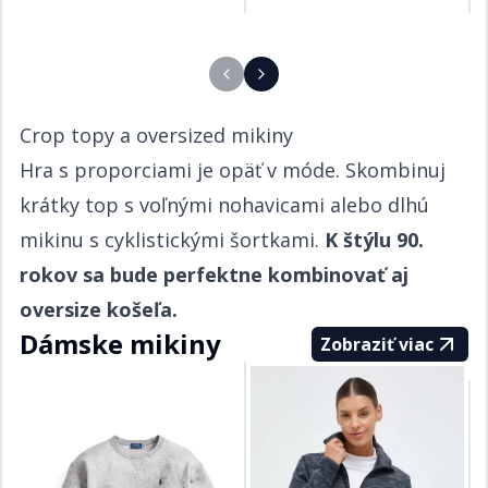
Crop topy a oversized mikiny​​​​‌ ‍ ​‍​‍‌‍ ‌ ​‍‌‍‍‌‌‍‌ ‌‍‍‌‌‍ ‍​‍​‍​ ‍‍​‍​‍‌ ​ ‌‍​‌‌‍ ‍‌‍‍‌‌ ‌​‌ ‍‌​‍ ‍‌‍‍‌‌‍ ​‍​‍​‍ ​​‍​‍‌‍‍​‌ ​‍‌‍‌‌‌‍‌‍​‍​‍​ ‍‍​‍​‍‌‍‍​‌ ‌​‌ ‌​‌ ​​​ ‍‍​‍ ​‍ ‌‍ ​‌‍ ‌‍​ ‌‍​‌‌‍ ​‌‍‍​‌‍ ‌ ​ ‌ ‌​​ ‍‍​ ​ ​ ​​​ ​​​ ​​​‍ ‌ ​ ‌ ‌​‌ ‌‌‌‍‌​‌‍‍‌‌‍ ​‍ ‌‍‍‌‌‍ ‍‌ ‌​‌‍‌‌‌‍ ‍‌ ‌​​‍ ‌‍‌‌‌‍‌​‌‍‍‌‌ ‌​​‍ ‌‍ ‌‌‍ ‌‍‌​‌‍‌‌​ ‌‌ ​​‌ ​‍‌‍‌‌‌ ​ ‌‍‌‌‌‍ ‍‌ ‌​‌‍​‌‌ ‌​‌‍‍‌‌‍ ‌‍ ‍​ ‍ ‌‍‍‌‌‍‌​​ ‌​ ​‍‌‍​ ‌‍​ ‌‍‌​​ ‍​​ ‍​​ ‌‌​ ​‌​‍ ‌​ ‍​​ ​ ‌‍​‌​ ​‌​‍ ‌​ ‌​‌‍‌​​ ​‌​ ​‍​‍ ‌‌‍​‌‌‍​‌​ ​​​ ​​​‍ ‌​ ‍‌​ ‌ ​ ​‌‌‍​ ​ ​‌​ ​‌‌‍​‍‌‍‌​​ ​‍‌‍‌​‌‍‌‍​ ‌ ​ ‍ ‌ ‌​‌ ‍‌‌ ​​‌‍‌‌​ ‌‌ ​​‌‍ ‌ ​ ‌ ‌​​ ‍ ‌ ​​‌‍​‌‌ ‌​‌‍‍​​ ‌‌‍​ ‌‍ ‌‍ ‍‌ ‌​‌‍‌‌‌‍ ‍‌ ‌​​‍‌‌​ ‌‌‌​​‍‌‌ ‌‍‍ ‌‍‌‌‌ ‍‌​‍‌‌​ ​ ‌​‌​​‍‌‌​ ​ ‌​‌​​‍‌‌​ ​‍​ ​‍​ ​​​ ‍​​ ‌‌​ ​​​ ‌​‌‍‌‍​ ​ ​ ​‍​ ​​‌‍‌​​ ‌‌​ ‍‌​‍‌‌​ ​‍​ ​‍​‍‌‌​ ‌‌‌​‌​​‍ ‍‌‍​ ‌‍‍​‌‍‍‌‌‍ ​‌‍‌​‌ ​‍‌‍‌‌‌‍ ‍​‍‌‌​ ‌‌‌​​‍‌‌ ‌‍‍ ‌‍‌‌‌ ‍‌​‍‌‌​ ​ ‌​‌​​‍‌‌​ ​ ‌​‌​​‍‌‌​ ​‍​ ​‍​ ‌‌​ ‍‌​ ​ ​ ‍​​ ‌‍‌‍‌​​ ‌​‌‍‌​​ ​‌​ ‌‌‌‍‌​‌‍​‌​‍‌‌​ ​‍​ ​‍​‍‌‌​ ‌‌‌​‌​​‍ ‍‌ ‌​‌‍‌‌‌ ‍​‌ ‌​​ ‌‍​‍‌‍​‌‌ ​ ‌‍‌‌‌‌‌‌‌ ​‍‌‍ ​​ ‌‌‍‍​‌ ‌​‌ ‌​‌ ​​​‍‌‌​ ​ ‌​​‌​‍‌‌​ ​‍‌​‌‍​‍‌‌​ ​‍‌​‌‍‌‍ ​‌‍ ‌‍​ ‌‍​‌‌‍ ​‌‍‍​‌‍ ‌ ​ ‌ ‌​​‍‌‌​ ​ ‌​​‌​ ​ ​ ​​​ ​​​ ​​​‍‌‌​ ​‍‌​‌‍‌ ​ ‌ ‌​‌ ‌‌‌‍‌​‌‍‍‌‌‍ ​‍‌‍‌‍‍‌‌‍‌​​ ‌​ ​‍‌‍​ ‌‍​ ‌‍‌​​ ‍​​ ‍​​ ‌‌​ ​‌​‍ ‌​ ‍​​ ​ ‌‍​‌​ ​‌​‍ ‌​ ‌​‌‍‌​​ ​‌​ ​‍​‍ ‌‌‍​‌‌‍​‌​ ​​​ ​​​‍ ‌​ ‍‌​ ‌ ​ ​‌‌‍​ ​ ​‌​ ​‌‌‍​‍‌‍‌​​ ​‍‌‍‌​‌‍‌‍​ ‌ ​‍‌‍‌ ‌​‌ ‍‌‌ ​​‌‍‌‌​ ‌‌ ​​‌‍ ‌ ​ ‌ ‌​​‍‌‍‌ ​​‌‍​‌‌ ‌​‌‍‍​​ ‌‌‍​ ‌‍ ‌‍ ‍‌ ‌​‌‍‌‌‌‍ ‍‌ ‌​​‍‌‌​ ‌‌‌​​‍‌‌ ‌‍‍ ‌‍‌‌‌ ‍‌​‍‌‌​ ​ ‌​‌​​‍‌‌​ ​ ‌​‌​​‍‌‌​ ​‍​ ​‍​ ​​​ ‍​​ ‌‌​ ​​​ ‌​‌‍‌‍​ ​ ​ ​‍​ ​​‌‍‌​​ ‌‌​ ‍‌​‍‌‌​ ​‍​ ​‍​‍‌‌​ ‌‌‌​‌​​‍ ‍‌‍​ ‌‍‍​‌‍‍‌‌‍ ​‌‍‌​‌ ​‍‌‍‌‌‌‍ ‍​‍‌‌​ ‌‌‌​​‍‌‌ ‌‍‍ ‌‍‌‌‌ ‍‌​‍‌‌​ ​ ‌​‌​​‍‌‌​ ​ ‌​‌​​‍‌‌​ ​‍​ ​‍​ ‌‌​ ‍‌​ ​ ​ ‍​​ ‌‍‌‍‌​​ ‌​‌‍‌​​ ​‌​ ‌‌‌‍‌​‌‍​‌​‍‌‌​ ​‍​ ​‍​‍‌‌​ ‌‌‌​‌​​‍ ‍‌ ‌​‌‍‌‌‌ ‍​‌ ‌​​‍‌‍‌ ​​‌‍‌‌‌ ​‍‌ ​ ‌ ​​‌‍‌‌‌‍​ ‌ ‌​‌‍‍‌‌ ‌‍‌‍‌‌​ ‌‌ ​​‌ ‌‌‌‍​‍‌‍ ​‌‍‍‌‌ ​ ‌‍‍​‌‍‌‌‌‍‌​​‍​‍‌ ‌
Hra s proporciami je opäť v móde. Skombinuj
krátky top s voľnými nohavicami alebo dlhú
mikinu s cyklistickými šortkami. ​​​​‌ ‍ ​‍​‍‌‍ ‌ ​‍‌‍‍‌‌‍‌ ‌‍‍‌‌‍ ‍​‍​‍​ ‍‍​‍​‍‌ ​ ‌‍​‌‌‍ ‍‌‍‍‌‌ ‌​‌ ‍‌​‍ ‍‌‍‍‌‌‍ ​‍​‍​‍ ​​‍​‍‌‍‍​‌ ​‍‌‍‌‌‌‍‌‍​‍​‍​ ‍‍​‍​‍‌‍‍​‌ ‌​‌ ‌​‌ ​​​ ‍‍​‍ ​‍ ‌‍ ​‌‍ ‌‍​ ‌‍​‌‌‍ ​‌‍‍​‌‍ ‌ ​ ‌ ‌​​ ‍‍​ ​ ​ ​​​ ​​​ ​​​‍ ‌ ​ ‌ ‌​‌ ‌‌‌‍‌​‌‍‍‌‌‍ ​‍ ‌‍‍‌‌‍ ‍‌ ‌​‌‍‌‌‌‍ ‍‌ ‌​​‍ ‌‍‌‌‌‍‌​‌‍‍‌‌ ‌​​‍ ‌‍ ‌‌‍ ‌‍‌​‌‍‌‌​ ‌‌ ​​‌ ​‍‌‍‌‌‌ ​ ‌‍‌‌‌‍ ‍‌ ‌​‌‍​‌‌ ‌​‌‍‍‌‌‍ ‌‍ ‍​ ‍ ‌‍‍‌‌‍‌​​ ‌​ ​‍‌‍​ ‌‍​ ‌‍‌​​ ‍​​ ‍​​ ‌‌​ ​‌​‍ ‌​ ‍​​ ​ ‌‍​‌​ ​‌​‍ ‌​ ‌​‌‍‌​​ ​‌​ ​‍​‍ ‌‌‍​‌‌‍​‌​ ​​​ ​​​‍ ‌​ ‍‌​ ‌ ​ ​‌‌‍​ ​ ​‌​ ​‌‌‍​‍‌‍‌​​ ​‍‌‍‌​‌‍‌‍​ ‌ ​ ‍ ‌ ‌​‌ ‍‌‌ ​​‌‍‌‌​ ‌‌ ​​‌‍ ‌ ​ ‌ ‌​​ ‍ ‌ ​​‌‍​‌‌ ‌​‌‍‍​​ ‌‌‍​ ‌‍ ‌‍ ‍‌ ‌​‌‍‌‌‌‍ ‍‌ ‌​​‍‌‌​ ‌‌‌​​‍‌‌ ‌‍‍ ‌‍‌‌‌ ‍‌​‍‌‌​ ​ ‌​‌​​‍‌‌​ ​ ‌​‌​​‍‌‌​ ​‍​ ​‍‌‍‌‍​ ‌‌​ ​‍‌‍​ ​ ​​​ ​‌‌‍‌​‌‍‌​​ ​‍‌‍​ ‌‍‌‍​ ‌‍​‍‌‌​ ​‍​ ​‍​‍‌‌​ ‌‌‌​‌​​‍ ‍‌‍​ ‌‍‍​‌‍‍‌‌‍ ​‌‍‌​‌ ​‍‌‍‌‌‌‍ ‍​‍‌‌​ ‌‌‌​​‍‌‌ ‌‍‍ ‌‍‌‌‌ ‍‌​‍‌‌​ ​ ‌​‌​​‍‌‌​ ​ ‌​‌​​‍‌‌​ ​‍​ ​‍​ ​​​ ‌‌​ ​​​ ​‍‌‍​‌​ ‍​​ ​​​ ‌ ​ ‍​​ ‌ ​ ‌​​ ‌‌​‍‌‌​ ​‍​ ​‍​‍‌‌​ ‌‌‌​‌​​‍ ‍‌ ‌​‌‍‌‌‌ ‍​‌ ‌​​ ‌‍​‍‌‍​‌‌ ​ ‌‍‌‌‌‌‌‌‌ ​‍‌‍ ​​ ‌‌‍‍​‌ ‌​‌ ‌​‌ ​​​‍‌‌​ ​ ‌​​‌​‍‌‌​ ​‍‌​‌‍​‍‌‌​ ​‍‌​‌‍‌‍ ​‌‍ ‌‍​ ‌‍​‌‌‍ ​‌‍‍​‌‍ ‌ ​ ‌ ‌​​‍‌‌​ ​ ‌​​‌​ ​ ​ ​​​ ​​​ ​​​‍‌‌​ ​‍‌​‌‍‌ ​ ‌ ‌​‌ ‌‌‌‍‌​‌‍‍‌‌‍ ​‍‌‍‌‍‍‌‌‍‌​​ ‌​ ​‍‌‍​ ‌‍​ ‌‍‌​​ ‍​​ ‍​​ ‌‌​ ​‌​‍ ‌​ ‍​​ ​ ‌‍​‌​ ​‌​‍ ‌​ ‌​‌‍‌​​ ​‌​ ​‍​‍ ‌‌‍​‌‌‍​‌​ ​​​ ​​​‍ ‌​ ‍‌​ ‌ ​ ​‌‌‍​ ​ ​‌​ ​‌‌‍​‍‌‍‌​​ ​‍‌‍‌​‌‍‌‍​ ‌ ​‍‌‍‌ ‌​‌ ‍‌‌ ​​‌‍‌‌​ ‌‌ ​​‌‍ ‌ ​ ‌ ‌​​‍‌‍‌ ​​‌‍​‌‌ ‌​‌‍‍​​ ‌‌‍​ ‌‍ ‌‍ ‍‌ ‌​‌‍‌‌‌‍ ‍‌ ‌​​‍‌‌​ ‌‌‌​​‍‌‌ ‌‍‍ ‌‍‌‌‌ ‍‌​‍‌‌​ ​ ‌​‌​​‍‌‌​ ​ ‌​‌​​‍‌‌​ ​‍​ ​‍‌‍‌‍​ ‌‌​ ​‍‌‍​ ​ ​​​ ​‌‌‍‌​‌‍‌​​ ​‍‌‍​ ‌‍‌‍​ ‌‍​‍‌‌​ ​‍​ ​‍​‍‌‌​ ‌‌‌​‌​​‍ ‍‌‍​ ‌‍‍​‌‍‍‌‌‍ ​‌‍‌​‌ ​‍‌‍‌‌‌‍ ‍​‍‌‌​ ‌‌‌​​‍‌‌ ‌‍‍ ‌‍‌‌‌ ‍‌​‍‌‌​ ​ ‌​‌​​‍‌‌​ ​ ‌​‌​​‍‌‌​ ​‍​ ​‍​ ​​​ ‌‌​ ​​​ ​‍‌‍​‌​ ‍​​ ​​​ ‌ ​ ‍​​ ‌ ​ ‌​​ ‌‌​‍‌‌​ ​‍​ ​‍​‍‌‌​ ‌‌‌​‌​​‍ ‍‌ ‌​‌‍‌‌‌ ‍​‌ ‌​​‍‌‍‌ ​​‌‍‌‌‌ ​‍‌ ​ ‌ ​​‌‍‌‌‌‍​ ‌ ‌​‌‍‍‌‌ ‌‍‌‍‌‌​ ‌‌ ​​‌ ‌‌‌‍​‍‌‍ ​‌‍‍‌‌ ​ ‌‍‍​‌‍‌‌‌‍‌​​‍​‍‌ ‌
K štýlu 90.
rokov sa bude perfektne kombinovať aj
oversize košeľa. ​​​​‌ ‍ ​‍​‍‌‍ ‌ ​‍‌‍‍‌‌‍‌ ‌‍‍‌‌‍ ‍​‍​‍​ ‍‍​‍​‍‌ ​ ‌‍​‌‌‍ ‍‌‍‍‌‌ ‌​‌ ‍‌​‍ ‍‌‍‍‌‌‍ ​‍​‍​‍ ​​‍​‍‌‍‍​‌ ​‍‌‍‌‌‌‍‌‍​‍​‍​ ‍‍​‍​‍‌‍‍​‌ ‌​‌ ‌​‌ ​​​ ‍‍​‍ ​‍ ‌‍ ​‌‍ ‌‍​ ‌‍​‌‌‍ ​‌‍‍​‌‍ ‌ ​ ‌ ‌​​ ‍‍​ ​ ​ ​​​ ​​​ ​​​‍ ‌ ​ ‌ ‌​‌ ‌‌‌‍‌​‌‍‍‌‌‍ ​‍ ‌‍‍‌‌‍ ‍‌ ‌​‌‍‌‌‌‍ ‍‌ ‌​​‍ ‌‍‌‌‌‍‌​‌‍‍‌‌ ‌​​‍ ‌‍ ‌‌‍ ‌‍‌​‌‍‌‌​ ‌‌ ​​‌ ​‍‌‍‌‌‌ ​ ‌‍‌‌‌‍ ‍‌ ‌​‌‍​‌‌ ‌​‌‍‍‌‌‍ ‌‍ ‍​ ‍ ‌‍‍‌‌‍‌​​ ‌​ ​‍‌‍​ ‌‍​ ‌‍‌​​ ‍​​ ‍​​ ‌‌​ ​‌​‍ ‌​ ‍​​ ​ ‌‍​‌​ ​‌​‍ ‌​ ‌​‌‍‌​​ ​‌​ ​‍​‍ ‌‌‍​‌‌‍​‌​ ​​​ ​​​‍ ‌​ ‍‌​ ‌ ​ ​‌‌‍​ ​ ​‌​ ​‌‌‍​‍‌‍‌​​ ​‍‌‍‌​‌‍‌‍​ ‌ ​ ‍ ‌ ‌​‌ ‍‌‌ ​​‌‍‌‌​ ‌‌ ​​‌‍ ‌ ​ ‌ ‌​​ ‍ ‌ ​​‌‍​‌‌ ‌​‌‍‍​​ ‌‌‍​ ‌‍ ‌‍ ‍‌ ‌​‌‍‌‌‌‍ ‍‌ ‌​​‍‌‌​ ‌‌‌​​‍‌‌ ‌‍‍ ‌‍‌‌‌ ‍‌​‍‌‌​ ​ ‌​‌​​‍‌‌​ ​ ‌​‌​​‍‌‌​ ​‍​ ​‍‌‍‌‍​ ‌‌​ ​‍‌‍​ ​ ​​​ ​‌‌‍‌​‌‍‌​​ ​‍‌‍​ ‌‍‌‍​ ‌‍​‍‌‌​ ​‍​ ​‍​‍‌‌​ ‌‌‌​‌​​‍ ‍‌‍​ ‌‍‍​‌‍‍‌‌‍ ​‌‍‌​‌ ​‍‌‍‌‌‌‍ ‍​‍‌‌​ ‌‌‌​​‍‌‌ ‌‍‍ ‌‍‌‌‌ ‍‌​‍‌‌​ ​ ‌​‌​​‍‌‌​ ​ ‌​‌​​‍‌‌​ ​‍​ ​‍‌‍‌‌‌‍‌‌​ ‍​​ ‌‌​ ‍‌‌‍​ ‌‍​‌​ ​ ‌‍​‌‌‍‌‌​ ​​​ ‌ ​‍‌‌​ ​‍​ ​‍​‍‌‌​ ‌‌‌​‌​​‍ ‍‌ ‌​‌‍‌‌‌ ‍​‌ ‌​​ ‌‍​‍‌‍​‌‌ ​ ‌‍‌‌‌‌‌‌‌ ​‍‌‍ ​​ ‌‌‍‍​‌ ‌​‌ ‌​‌ ​​​‍‌‌​ ​ ‌​​‌​‍‌‌​ ​‍‌​‌‍​‍‌‌​ ​‍‌​‌‍‌‍ ​‌‍ ‌‍​ ‌‍​‌‌‍ ​‌‍‍​‌‍ ‌ ​ ‌ ‌​​‍‌‌​ ​ ‌​​‌​ ​ ​ ​​​ ​​​ ​​​‍‌‌​ ​‍‌​‌‍‌ ​ ‌ ‌​‌ ‌‌‌‍‌​‌‍‍‌‌‍ ​‍‌‍‌‍‍‌‌‍‌​​ ‌​ ​‍‌‍​ ‌‍​ ‌‍‌​​ ‍​​ ‍​​ ‌‌​ ​‌​‍ ‌​ ‍​​ ​ ‌‍​‌​ ​‌​‍ ‌​ ‌​‌‍‌​​ ​‌​ ​‍​‍ ‌‌‍​‌‌‍​‌​ ​​​ ​​​‍ ‌​ ‍‌​ ‌ ​ ​‌‌‍​ ​ ​‌​ ​‌‌‍​‍‌‍‌​​ ​‍‌‍‌​‌‍‌‍​ ‌ ​‍‌‍‌ ‌​‌ ‍‌‌ ​​‌‍‌‌​ ‌‌ ​​‌‍ ‌ ​ ‌ ‌​​‍‌‍‌ ​​‌‍​‌‌ ‌​‌‍‍​​ ‌‌‍​ ‌‍ ‌‍ ‍‌ ‌​‌‍‌‌‌‍ ‍‌ ‌​​‍‌‌​ ‌‌‌​​‍‌‌ ‌‍‍ ‌‍‌‌‌ ‍‌​‍‌‌​ ​ ‌​‌​​‍‌‌​ ​ ‌​‌​​‍‌‌​ ​‍​ ​‍‌‍‌‍​ ‌‌​ ​‍‌‍​ ​ ​​​ ​‌‌‍‌​‌‍‌​​ ​‍‌‍​ ‌‍‌‍​ ‌‍​‍‌‌​ ​‍​ ​‍​‍‌‌​ ‌‌‌​‌​​‍ ‍‌‍​ ‌‍‍​‌‍‍‌‌‍ ​‌‍‌​‌ ​‍‌‍‌‌‌‍ ‍​‍‌‌​ ‌‌‌​​‍‌‌ ‌‍‍ ‌‍‌‌‌ ‍‌​‍‌‌​ ​ ‌​‌​​‍‌‌​ ​ ‌​‌​​‍‌‌​ ​‍​ ​‍‌‍‌‌‌‍‌‌​ ‍​​ ‌‌​ ‍‌‌‍​ ‌‍​‌​ ​ ‌‍​‌‌‍‌‌​ ​​​ ‌ ​‍‌‌​ ​‍​ ​‍​‍‌‌​ ‌‌‌​‌​​‍ ‍‌ ‌​‌‍‌‌‌ ‍​‌ ‌​​‍‌‍‌ ​​‌‍‌‌‌ ​‍‌ ​ ‌ ​​‌‍‌‌‌‍​ ‌ ‌​‌‍‍‌‌ ‌‍‌‍‌‌​ ‌‌ ​​‌ ‌‌‌‍​‍‌‍ ​‌‍‍‌‌ ​ ‌‍‍​‌‍‌‌‌‍‌​​‍​‍‌ ‌
Dámske mikiny
Zobraziť viac