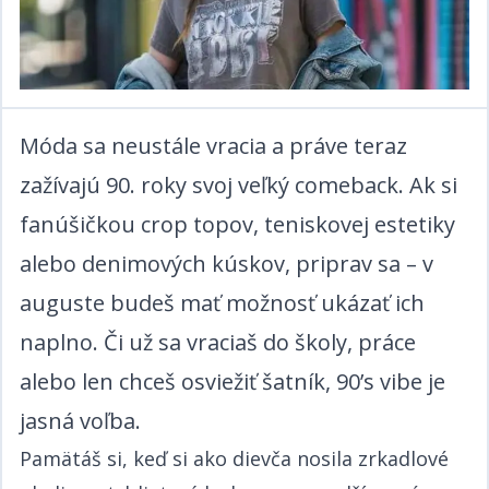
Móda sa neustále vracia a práve teraz
zažívajú 90. roky svoj veľký comeback. Ak si
fanúšičkou crop topov, teniskovej estetiky
alebo denimových kúskov, priprav sa – v
auguste budeš mať možnosť ukázať ich
naplno. Či už sa vraciaš do školy, práce
alebo len chceš osviežiť šatník, 90’s vibe je
jasná voľba.​​​​‌ ‍ ​‍​‍‌‍ ‌ ​‍‌‍‍‌‌‍‌ ‌‍‍‌‌‍ ‍​‍​‍​ ‍‍​‍​‍‌ ​ ‌‍​‌‌‍ ‍‌‍‍‌‌ ‌​‌ ‍‌​‍ ‍‌‍‍‌‌‍ ​‍​‍​‍ ​​‍​‍‌‍‍​‌ ​‍‌‍‌‌‌‍‌‍​‍​‍​ ‍‍​‍​‍‌‍‍​‌ ‌​‌ ‌​‌ ​​​ ‍‍​‍ ​‍ ‌‍ ​‌‍ ‌‍​ ‌‍​‌‌‍ ​‌‍‍​‌‍ ‌ ​ ‌ ‌​​ ‍‍​ ​ ​ ​​​ ​​​ ​​​‍ ‌ ​ ‌ ‌​‌ ‌‌‌‍‌​‌‍‍‌‌‍ ​‍ ‌‍‍‌‌‍ ‍‌ ‌​‌‍‌‌‌‍ ‍‌ ‌​​‍ ‌‍‌‌‌‍‌​‌‍‍‌‌ ‌​​‍ ‌‍ ‌‌‍ ‌‍‌​‌‍‌‌​ ‌‌ ​​‌ ​‍‌‍‌‌‌ ​ ‌‍‌‌‌‍ ‍‌ ‌​‌‍​‌‌ ‌​‌‍‍‌‌‍ ‌‍ ‍​ ‍ ‌‍‍‌‌‍‌​​ ‌​ ​‍‌‍​ ‌‍​ ‌‍‌​​ ‍​​ ‍​​ ‌‌​ ​‌​‍ ‌​ ‍​​ ​ ‌‍​‌​ ​‌​‍ ‌​ ‌​‌‍‌​​ ​‌​ ​‍​‍ ‌‌‍​‌‌‍​‌​ ​​​ ​​​‍ ‌​ ‍‌​ ‌ ​ ​‌‌‍​ ​ ​‌​ ​‌‌‍​‍‌‍‌​​ ​‍‌‍‌​‌‍‌‍​ ‌ ​ ‍ ‌ ‌​‌ ‍‌‌ ​​‌‍‌‌​ ‌‌ ​​‌‍ ‌ ​ ‌ ‌​​ ‍ ‌ ​​‌‍​‌‌ ‌​‌‍‍​​ ‌‌‍​ ‌‍ ‌‍ ‍‌ ‌​‌‍‌‌‌‍ ‍‌ ‌​​‍‌‌​ ‌‌‌​​‍‌‌ ‌‍‍ ‌‍‌‌‌ ‍‌​‍‌‌​ ​ ‌​‌​​‍‌‌​ ​ ‌​‌​​‍‌‌​ ​‍​ ​‍‌‍‌‍​ ‌ ​ ‌​‌‍‌‌​ ​ ​ ‌ ​ ‌​​ ‍‌‌‍‌‍‌‍‌​​ ‍​‌‍‌​​‍‌‌​ ​‍​ ​‍​‍‌‌​ ‌‌‌​‌​​‍ ‍‌ ‌​‌‍‌‌‌ ‍​‌ ‌​​‍‌‌​ ‌‌‌​​‍‌‌ ‌‍‍ ‌‍‌‌‌ ‍‌​‍‌‌​ ​ ‌​‌​​‍‌‌​ ​ ‌​‌​​‍‌‌​ ​‍​ ​‍‌‍​‍​ ​ ‌‍​‍​ ​ ​ ‌​​ ​‍​ ​‌‌‍‌​​ ​‌‌‍​‌​ ‍‌​ ‌‍​‍‌‌​ ​‍​ ​‍​‍‌‌​ ‌‌‌​‌​​‍ ‍‌‍​ ‌‍‍​‌‍‍‌‌‍ ​‌‍‌​‌ ​‍‌‍‌‌‌‍ ‍​‍‌‌​ ‌‌‌​​‍‌‌ ‌‍‍ ‌‍‌‌‌ ‍‌​‍‌‌​ ​ ‌​‌​​‍‌‌​ ​ ‌​‌​​‍‌‌​ ​‍​ ​‍​ ​ ​ ​‌​ ​​​ ​​​ ​​‌‍​ ​ ‌‌​ ​‌​ ​​​ ‌‍​ ‌‍​ ‌‌​‍‌‌​ ​‍​ ​‍​‍‌‌​ ‌‌‌​‌​​‍ ‍‌ ‌​‌‍‌‌‌ ‍​‌ ‌​​ ‌‍​‍‌‍​‌‌ ​ ‌‍‌‌‌‌‌‌‌ ​‍‌‍ ​​ ‌‌‍‍​‌ ‌​‌ ‌​‌ ​​​‍‌‌​ ​ ‌​​‌​‍‌‌​ ​‍‌​‌‍​‍‌‌​ ​‍‌​‌‍‌‍ ​‌‍ ‌‍​ ‌‍​‌‌‍ ​‌‍‍​‌‍ ‌ ​ ‌ ‌​​‍‌‌​ ​ ‌​​‌​ ​ ​ ​​​ ​​​ ​​​‍‌‌​ ​‍‌​‌‍‌ ​ ‌ ‌​‌ ‌‌‌‍‌​‌‍‍‌‌‍ ​‍‌‍‌‍‍‌‌‍‌​​ ‌​ ​‍‌‍​ ‌‍​ ‌‍‌​​ ‍​​ ‍​​ ‌‌​ ​‌​‍ ‌​ ‍​​ ​ ‌‍​‌​ ​‌​‍ ‌​ ‌​‌‍‌​​ ​‌​ ​‍​‍ ‌‌‍​‌‌‍​‌​ ​​​ ​​​‍ ‌​ ‍‌​ ‌ ​ ​‌‌‍​ ​ ​‌​ ​‌‌‍​‍‌‍‌​​ ​‍‌‍‌​‌‍‌‍​ ‌ ​‍‌‍‌ ‌​‌ ‍‌‌ ​​‌‍‌‌​ ‌‌ ​​‌‍ ‌ ​ ‌ ‌​​‍‌‍‌ ​​‌‍​‌‌ ‌​‌‍‍​​ ‌‌‍​ ‌‍ ‌‍ ‍‌ ‌​‌‍‌‌‌‍ ‍‌ ‌​​‍‌‌​ ‌‌‌​​‍‌‌ ‌‍‍ ‌‍‌‌‌ ‍‌​‍‌‌​ ​ ‌​‌​​‍‌‌​ ​ ‌​‌​​‍‌‌​ ​‍​ ​‍‌‍‌‍​ ‌ ​ ‌​‌‍‌‌​ ​ ​ ‌ ​ ‌​​ ‍‌‌‍‌‍‌‍‌​​ ‍​‌‍‌​​‍‌‌​ ​‍​ ​‍​‍‌‌​ ‌‌‌​‌​​‍ ‍‌ ‌​‌‍‌‌‌ ‍​‌ ‌​​‍‌‌​ ‌‌‌​​‍‌‌ ‌‍‍ ‌‍‌‌‌ ‍‌​‍‌‌​ ​ ‌​‌​​‍‌‌​ ​ ‌​‌​​‍‌‌​ ​‍​ ​‍‌‍​‍​ ​ ‌‍​‍​ ​ ​ ‌​​ ​‍​ ​‌‌‍‌​​ ​‌‌‍​‌​ ‍‌​ ‌‍​‍‌‌​ ​‍​ ​‍​‍‌‌​ ‌‌‌​‌​​‍ ‍‌‍​ ‌‍‍​‌‍‍‌‌‍ ​‌‍‌​‌ ​‍‌‍‌‌‌‍ ‍​‍‌‌​ ‌‌‌​​‍‌‌ ‌‍‍ ‌‍‌‌‌ ‍‌​‍‌‌​ ​ ‌​‌​​‍‌‌​ ​ ‌​‌​​‍‌‌​ ​‍​ ​‍​ ​ ​ ​‌​ ​​​ ​​​ ​​‌‍​ ​ ‌‌​ ​‌​ ​​​ ‌‍​ ‌‍​ ‌‌​‍‌‌​ ​‍​ ​‍​‍‌‌​ ‌‌‌​‌​​‍ ‍‌ ‌​‌‍‌‌‌ ‍​‌ ‌​​‍‌‍‌ ​​‌‍‌‌‌ ​‍‌ ​ ‌ ​​‌‍‌‌‌‍​ ‌ ‌​‌‍‍‌‌ ‌‍‌‍‌‌​ ‌‌ ​​‌ ‌‌‌‍​‍‌‍ ​‌‍‍‌‌ ​ ‌‍‍​‌‍‌‌‌‍‌​​‍​‍‌ ‌
Pamätáš si, keď si ako dievča nosila zrkadlové