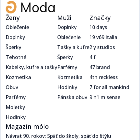
Ženy
Muži
Značky
Oblečenie
Doplnky
10 days
Doplnky
Oblečenie
19 v69 italia
Šperky
Tašky a kufre
2 y studios
Tehotné
Šperky
4 f
Kabelky, kufre a tašky
Parfémy
47 brand
Kozmetika
Kozmetika
4th reckless
Obuv
Hodinky
7 for all mankind
Parfémy
Pánska obuv
9 n1 m sense
Moletky
Hodinky
Magazín mólo
Návrat 90. rokov: Späť do školy, späť do štýlu​​​​‌ ‍ ​‍​‍‌‍ ‌ ​‍‌‍‍‌‌‍‌ ‌‍‍‌‌‍ ‍​‍​‍​ ‍‍​‍​‍‌ ​ ‌‍​‌‌‍ ‍‌‍‍‌‌ ‌​‌ ‍‌​‍ ‍‌‍‍‌‌‍ ​‍​‍​‍ ​​‍​‍‌‍‍​‌ ​‍‌‍‌‌‌‍‌‍​‍​‍​ ‍‍​‍​‍‌‍‍​‌ ‌​‌ ‌​‌ ​​​ ‍‍​‍ ​‍ ‌‍ ​‌‍ ‌‍​ ‌‍​‌‌‍ ​‌‍‍​‌‍ ‌ ​ ‌ ‌​​ ‍‍​ ​ ​ ​​​ ​​​ ​​​‍ ‌ ​ ‌ ‌​‌ ‌‌‌‍‌​‌‍‍‌‌‍ ​‍ ‌‍‍‌‌‍ ‍‌ ‌​‌‍‌‌‌‍ ‍‌ ‌​​‍ ‌‍‌‌‌‍‌​‌‍‍‌‌ ‌​​‍ ‌‍ ‌‌‍ ‌‍‌​‌‍‌‌​ ‌‌ ​​‌ ​‍‌‍‌‌‌ ​ ‌‍‌‌‌‍ ‍‌ ‌​‌‍​‌‌ ‌​‌‍‍‌‌‍ ‌‍ ‍​ ‍ ‌‍‍‌‌‍‌​​ ‌​ ​‍‌‍​ ‌‍​ ‌‍‌​​ ‍​​ ‍​​ ‌‌​ ​‌​‍ ‌​ ‍​​ ​ ‌‍​‌​ ​‌​‍ ‌​ ‌​‌‍‌​​ ​‌​ ​‍​‍ ‌‌‍​‌‌‍​‌​ ​​​ ​​​‍ ‌​ ‍‌​ ‌ ​ ​‌‌‍​ ​ ​‌​ ​‌‌‍​‍‌‍‌​​ ​‍‌‍‌​‌‍‌‍​ ‌ ​ ‍ ‌ ‌​‌ ‍‌‌ ​​‌‍‌‌​ ‌‌ ​​‌‍ ‌ ​ ‌ ‌​​ ‍ ‌ ​​‌‍​‌‌ ‌​‌‍‍​​ ‌‌ ‌​‌‍‍‌‌ ‌​‌‍ ​‌‍‌‌​ ‌‍​‍‌‍​‌‌ ​ ‌‍‌‌‌‌‌‌‌ ​‍‌‍ ​​ ‌‌‍‍​‌ ‌​‌ ‌​‌ ​​​‍‌‌​ ​ ‌​​‌​‍‌‌​ ​‍‌​‌‍​‍‌‌​ ​‍‌​‌‍‌‍ ​‌‍ ‌‍​ ‌‍​‌‌‍ ​‌‍‍​‌‍ ‌ ​ ‌ ‌​​‍‌‌​ ​ ‌​​‌​ ​ ​ ​​​ ​​​ ​​​‍‌‌​ ​‍‌​‌‍‌ ​ ‌ ‌​‌ ‌‌‌‍‌​‌‍‍‌‌‍ ​‍‌‍‌‍‍‌‌‍‌​​ ‌​ ​‍‌‍​ ‌‍​ ‌‍‌​​ ‍​​ ‍​​ ‌‌​ ​‌​‍ ‌​ ‍​​ ​ ‌‍​‌​ ​‌​‍ ‌​ ‌​‌‍‌​​ ​‌​ ​‍​‍ ‌‌‍​‌‌‍​‌​ ​​​ ​​​‍ ‌​ ‍‌​ ‌ ​ ​‌‌‍​ ​ ​‌​ ​‌‌‍​‍‌‍‌​​ ​‍‌‍‌​‌‍‌‍​ ‌ ​‍‌‍‌ ‌​‌ ‍‌‌ ​​‌‍‌‌​ ‌‌ ​​‌‍ ‌ ​ ‌ ‌​​‍‌‍‌ ​​‌‍​‌‌ ‌​‌‍‍​​ ‌‌ ‌​‌‍‍‌‌ ‌​‌‍ ​‌‍‌‌​‍‌‍‌ ​​‌‍‌‌‌ ​‍‌ ​ ‌ ​​‌‍‌‌‌‍​ ‌ ‌​‌‍‍‌‌ ‌‍‌‍‌‌​ ‌‌ ​​‌ ‌‌‌‍​‍‌‍ ​‌‍‍‌‌ ​ ‌‍‍​‌‍‌‌‌‍‌​​‍​‍‌ ‌