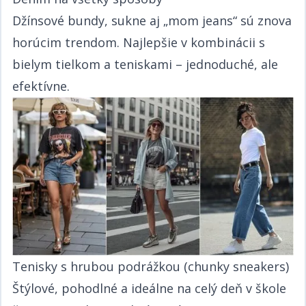
Džínsové bundy, sukne aj „mom jeans“ sú znova
horúcim trendom. Najlepšie v kombinácii s
bielym tielkom a teniskami – jednoduché, ale
efektívne.​​​​‌ ‍ ​‍​‍‌‍ ‌ ​‍‌‍‍‌‌‍‌ ‌‍‍‌‌‍ ‍​‍​‍​ ‍‍​‍​‍‌ ​ ‌‍​‌‌‍ ‍‌‍‍‌‌ ‌​‌ ‍‌​‍ ‍‌‍‍‌‌‍ ​‍​‍​‍ ​​‍​‍‌‍‍​‌ ​‍‌‍‌‌‌‍‌‍​‍​‍​ ‍‍​‍​‍‌‍‍​‌ ‌​‌ ‌​‌ ​​​ ‍‍​‍ ​‍ ‌‍ ​‌‍ ‌‍​ ‌‍​‌‌‍ ​‌‍‍​‌‍ ‌ ​ ‌ ‌​​ ‍‍​ ​ ​ ​​​ ​​​ ​​​‍ ‌ ​ ‌ ‌​‌ ‌‌‌‍‌​‌‍‍‌‌‍ ​‍ ‌‍‍‌‌‍ ‍‌ ‌​‌‍‌‌‌‍ ‍‌ ‌​​‍ ‌‍‌‌‌‍‌​‌‍‍‌‌ ‌​​‍ ‌‍ ‌‌‍ ‌‍‌​‌‍‌‌​ ‌‌ ​​‌ ​‍‌‍‌‌‌ ​ ‌‍‌‌‌‍ ‍‌ ‌​‌‍​‌‌ ‌​‌‍‍‌‌‍ ‌‍ ‍​ ‍ ‌‍‍‌‌‍‌​​ ‌​ ​‍‌‍​ ‌‍​ ‌‍‌​​ ‍​​ ‍​​ ‌‌​ ​‌​‍ ‌​ ‍​​ ​ ‌‍​‌​ ​‌​‍ ‌​ ‌​‌‍‌​​ ​‌​ ​‍​‍ ‌‌‍​‌‌‍​‌​ ​​​ ​​​‍ ‌​ ‍‌​ ‌ ​ ​‌‌‍​ ​ ​‌​ ​‌‌‍​‍‌‍‌​​ ​‍‌‍‌​‌‍‌‍​ ‌ ​ ‍ ‌ ‌​‌ ‍‌‌ ​​‌‍‌‌​ ‌‌ ​​‌‍ ‌ ​ ‌ ‌​​ ‍ ‌ ​​‌‍​‌‌ ‌​‌‍‍​​ ‌‌‍​ ‌‍ ‌‍ ‍‌ ‌​‌‍‌‌‌‍ ‍‌ ‌​​‍‌‌​ ‌‌‌​​‍‌‌ ‌‍‍ ‌‍‌‌‌ ‍‌​‍‌‌​ ​ ‌​‌​​‍‌‌​ ​ ‌​‌​​‍‌‌​ ​‍​ ​‍‌‍‌​‌‍‌‌‌‍​ ​ ​‌​ ​​‌‍‌‌​ ​‌​ ‍​‌‍‌‍‌‍​‌‌‍​ ​ ​ ​‍‌‌​ ​‍​ ​‍​‍‌‌​ ‌‌‌​‌​​‍ ‍‌‍​ ‌‍‍​‌‍‍‌‌‍ ​‌‍‌​‌ ​‍‌‍‌‌‌‍ ‍​‍‌‌​ ‌‌‌​​‍‌‌ ‌‍‍ ‌‍‌‌‌ ‍‌​‍‌‌​ ​ ‌​‌​​‍‌‌​ ​ ‌​‌​​‍‌‌​ ​‍​ ​‍​ ‌‍​ ​​​ ‍​​ ‍​​ ​‌‌‍‌‌​ ‌‍‌‍​‍​ ‌‍‌‍‌‍​ ‌‍‌‍​‍​‍‌‌​ ​‍​ ​‍​‍‌‌​ ‌‌‌​‌​​‍ ‍‌ ‌​‌‍‌‌‌ ‍​‌ ‌​​ ‌‍​‍‌‍​‌‌ ​ ‌‍‌‌‌‌‌‌‌ ​‍‌‍ ​​ ‌‌‍‍​‌ ‌​‌ ‌​‌ ​​​‍‌‌​ ​ ‌​​‌​‍‌‌​ ​‍‌​‌‍​‍‌‌​ ​‍‌​‌‍‌‍ ​‌‍ ‌‍​ ‌‍​‌‌‍ ​‌‍‍​‌‍ ‌ ​ ‌ ‌​​‍‌‌​ ​ ‌​​‌​ ​ ​ ​​​ ​​​ ​​​‍‌‌​ ​‍‌​‌‍‌ ​ ‌ ‌​‌ ‌‌‌‍‌​‌‍‍‌‌‍ ​‍‌‍‌‍‍‌‌‍‌​​ ‌​ ​‍‌‍​ ‌‍​ ‌‍‌​​ ‍​​ ‍​​ ‌‌​ ​‌​‍ ‌​ ‍​​ ​ ‌‍​‌​ ​‌​‍ ‌​ ‌​‌‍‌​​ ​‌​ ​‍​‍ ‌‌‍​‌‌‍​‌​ ​​​ ​​​‍ ‌​ ‍‌​ ‌ ​ ​‌‌‍​ ​ ​‌​ ​‌‌‍​‍‌‍‌​​ ​‍‌‍‌​‌‍‌‍​ ‌ ​‍‌‍‌ ‌​‌ ‍‌‌ ​​‌‍‌‌​ ‌‌ ​​‌‍ ‌ ​ ‌ ‌​​‍‌‍‌ ​​‌‍​‌‌ ‌​‌‍‍​​ ‌‌‍​ ‌‍ ‌‍ ‍‌ ‌​‌‍‌‌‌‍ ‍‌ ‌​​‍‌‌​ ‌‌‌​​‍‌‌ ‌‍‍ ‌‍‌‌‌ ‍‌​‍‌‌​ ​ ‌​‌​​‍‌‌​ ​ ‌​‌​​‍‌‌​ ​‍​ ​‍‌‍‌​‌‍‌‌‌‍​ ​ ​‌​ ​​‌‍‌‌​ ​‌​ ‍​‌‍‌‍‌‍​‌‌‍​ ​ ​ ​‍‌‌​ ​‍​ ​‍​‍‌‌​ ‌‌‌​‌​​‍ ‍‌‍​ ‌‍‍​‌‍‍‌‌‍ ​‌‍‌​‌ ​‍‌‍‌‌‌‍ ‍​‍‌‌​ ‌‌‌​​‍‌‌ ‌‍‍ ‌‍‌‌‌ ‍‌​‍‌‌​ ​ ‌​‌​​‍‌‌​ ​ ‌​‌​​‍‌‌​ ​‍​ ​‍​ ‌‍​ ​​​ ‍​​ ‍​​ ​‌‌‍‌‌​ ‌‍‌‍​‍​ ‌‍‌‍‌‍​ ‌‍‌‍​‍​‍‌‌​ ​‍​ ​‍​‍‌‌​ ‌‌‌​‌​​‍ ‍‌ ‌​‌‍‌‌‌ ‍​‌ ‌​​‍‌‍‌ ​​‌‍‌‌‌ ​‍‌ ​ ‌ ​​‌‍‌‌‌‍​ ‌ ‌​‌‍‍‌‌ ‌‍‌‍‌‌​ ‌‌ ​​‌ ‌‌‌‍​‍‌‍ ​‌‍‍‌‌ ​ ‌‍‍​‌‍‌‌‌‍‌​​‍​‍‌ ‌
Tenisky s hrubou podrážkou (chunky sneakers)​​​​‌ ‍ ​‍​‍‌‍ ‌ ​‍‌‍‍‌‌‍‌ ‌‍‍‌‌‍ ‍​‍​‍​ ‍‍​‍​‍‌ ​ ‌‍​‌‌‍ ‍‌‍‍‌‌ ‌​‌ ‍‌​‍ ‍‌‍‍‌‌‍ ​‍​‍​‍ ​​‍​‍‌‍‍​‌ ​‍‌‍‌‌‌‍‌‍​‍​‍​ ‍‍​‍​‍‌‍‍​‌ ‌​‌ ‌​‌ ​​​ ‍‍​‍ ​‍ ‌‍ ​‌‍ ‌‍​ ‌‍​‌‌‍ ​‌‍‍​‌‍ ‌ ​ ‌ ‌​​ ‍‍​ ​ ​ ​​​ ​​​ ​​​‍ ‌ ​ ‌ ‌​‌ ‌‌‌‍‌​‌‍‍‌‌‍ ​‍ ‌‍‍‌‌‍ ‍‌ ‌​‌‍‌‌‌‍ ‍‌ ‌​​‍ ‌‍‌‌‌‍‌​‌‍‍‌‌ ‌​​‍ ‌‍ ‌‌‍ ‌‍‌​‌‍‌‌​ ‌‌ ​​‌ ​‍‌‍‌‌‌ ​ ‌‍‌‌‌‍ ‍‌ ‌​‌‍​‌‌ ‌​‌‍‍‌‌‍ ‌‍ ‍​ ‍ ‌‍‍‌‌‍‌​​ ‌​ ​‍‌‍​ ‌‍​ ‌‍‌​​ ‍​​ ‍​​ ‌‌​ ​‌​‍ ‌​ ‍​​ ​ ‌‍​‌​ ​‌​‍ ‌​ ‌​‌‍‌​​ ​‌​ ​‍​‍ ‌‌‍​‌‌‍​‌​ ​​​ ​​​‍ ‌​ ‍‌​ ‌ ​ ​‌‌‍​ ​ ​‌​ ​‌‌‍​‍‌‍‌​​ ​‍‌‍‌​‌‍‌‍​ ‌ ​ ‍ ‌ ‌​‌ ‍‌‌ ​​‌‍‌‌​ ‌‌ ​​‌‍ ‌ ​ ‌ ‌​​ ‍ ‌ ​​‌‍​‌‌ ‌​‌‍‍​​ ‌‌‍​ ‌‍ ‌‍ ‍‌ ‌​‌‍‌‌‌‍ ‍‌ ‌​​‍‌‌​ ‌‌‌​​‍‌‌ ‌‍‍ ‌‍‌‌‌ ‍‌​‍‌‌​ ​ ‌​‌​​‍‌‌​ ​ ‌​‌​​‍‌‌​ ​‍​ ​‍​ ‍‌​ ​ ​ ‌​​ ‌​​ ‌‍‌‍‌‍‌‍​‍​ ​‍​ ‌‌​ ​‍​ ‌‍‌‍​‌​‍‌‌​ ​‍​ ​‍​‍‌‌​ ‌‌‌​‌​​‍ ‍‌‍​ ‌‍‍​‌‍‍‌‌‍ ​‌‍‌​‌ ​‍‌‍‌‌‌‍ ‍​‍‌‌​ ‌‌‌​​‍‌‌ ‌‍‍ ‌‍‌‌‌ ‍‌​‍‌‌​ ​ ‌​‌​​‍‌‌​ ​ ‌​‌​​‍‌‌​ ​‍​ ​‍​ ‍‌​ ‍​​ ​​‌‍​ ​ ​​​ ‌‍​ ​‌​ ‌ ‌‍​‍​ ‌‍​ ‌‌‌‍‌‍​‍‌‌​ ​‍​ ​‍​‍‌‌​ ‌‌‌​‌​​‍ ‍‌ ‌​‌‍‌‌‌ ‍​‌ ‌​​ ‌‍​‍‌‍​‌‌ ​ ‌‍‌‌‌‌‌‌‌ ​‍‌‍ ​​ ‌‌‍‍​‌ ‌​‌ ‌​‌ ​​​‍‌‌​ ​ ‌​​‌​‍‌‌​ ​‍‌​‌‍​‍‌‌​ ​‍‌​‌‍‌‍ ​‌‍ ‌‍​ ‌‍​‌‌‍ ​‌‍‍​‌‍ ‌ ​ ‌ ‌​​‍‌‌​ ​ ‌​​‌​ ​ ​ ​​​ ​​​ ​​​‍‌‌​ ​‍‌​‌‍‌ ​ ‌ ‌​‌ ‌‌‌‍‌​‌‍‍‌‌‍ ​‍‌‍‌‍‍‌‌‍‌​​ ‌​ ​‍‌‍​ ‌‍​ ‌‍‌​​ ‍​​ ‍​​ ‌‌​ ​‌​‍ ‌​ ‍​​ ​ ‌‍​‌​ ​‌​‍ ‌​ ‌​‌‍‌​​ ​‌​ ​‍​‍ ‌‌‍​‌‌‍​‌​ ​​​ ​​​‍ ‌​ ‍‌​ ‌ ​ ​‌‌‍​ ​ ​‌​ ​‌‌‍​‍‌‍‌​​ ​‍‌‍‌​‌‍‌‍​ ‌ ​‍‌‍‌ ‌​‌ ‍‌‌ ​​‌‍‌‌​ ‌‌ ​​‌‍ ‌ ​ ‌ ‌​​‍‌‍‌ ​​‌‍​‌‌ ‌​‌‍‍​​ ‌‌‍​ ‌‍ ‌‍ ‍‌ ‌​‌‍‌‌‌‍ ‍‌ ‌​​‍‌‌​ ‌‌‌​​‍‌‌ ‌‍‍ ‌‍‌‌‌ ‍‌​‍‌‌​ ​ ‌​‌​​‍‌‌​ ​ ‌​‌​​‍‌‌​ ​‍​ ​‍​ ‍‌​ ​ ​ ‌​​ ‌​​ ‌‍‌‍‌‍‌‍​‍​ ​‍​ ‌‌​ ​‍​ ‌‍‌‍​‌​‍‌‌​ ​‍​ ​‍​‍‌‌​ ‌‌‌​‌​​‍ ‍‌‍​ ‌‍‍​‌‍‍‌‌‍ ​‌‍‌​‌ ​‍‌‍‌‌‌‍ ‍​‍‌‌​ ‌‌‌​​‍‌‌ ‌‍‍ ‌‍‌‌‌ ‍‌​‍‌‌​ ​ ‌​‌​​‍‌‌​ ​ ‌​‌​​‍‌‌​ ​‍​ ​‍​ ‍‌​ ‍​​ ​​‌‍​ ​ ​​​ ‌‍​ ​‌​ ‌ ‌‍​‍​ ‌‍​ ‌‌‌‍‌‍​‍‌‌​ ​‍​ ​‍​‍‌‌​ ‌‌‌​‌​​‍ ‍‌ ‌​‌‍‌‌‌ ‍​‌ ‌​​‍‌‍‌ ​​‌‍‌‌‌ ​‍‌ ​ ‌ ​​‌‍‌‌‌‍​ ‌ ‌​‌‍‍‌‌ ‌‍‌‍‌‌​ ‌‌ ​​‌ ‌‌‌‍​‍‌‍ ​‌‍‍‌‌ ​ ‌‍‍​‌‍‌‌‌‍‌​​‍​‍‌ ‌
Štýlové, pohodlné a ideálne na celý deň v škole