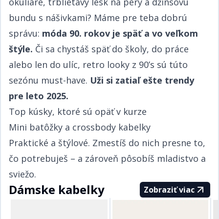
okuliare, trblietavý lesk na pery a džínsovú
bundu s nášivkami? Máme pre teba dobrú
správu: ​​​​‌ ‍ ​‍​‍‌‍ ‌ ​‍‌‍‍‌‌‍‌ ‌‍‍‌‌‍ ‍​‍​‍​ ‍‍​‍​‍‌ ​ ‌‍​‌‌‍ ‍‌‍‍‌‌ ‌​‌ ‍‌​‍ ‍‌‍‍‌‌‍ ​‍​‍​‍ ​​‍​‍‌‍‍​‌ ​‍‌‍‌‌‌‍‌‍​‍​‍​ ‍‍​‍​‍‌‍‍​‌ ‌​‌ ‌​‌ ​​​ ‍‍​‍ ​‍ ‌‍ ​‌‍ ‌‍​ ‌‍​‌‌‍ ​‌‍‍​‌‍ ‌ ​ ‌ ‌​​ ‍‍​ ​ ​ ​​​ ​​​ ​​​‍ ‌ ​ ‌ ‌​‌ ‌‌‌‍‌​‌‍‍‌‌‍ ​‍ ‌‍‍‌‌‍ ‍‌ ‌​‌‍‌‌‌‍ ‍‌ ‌​​‍ ‌‍‌‌‌‍‌​‌‍‍‌‌ ‌​​‍ ‌‍ ‌‌‍ ‌‍‌​‌‍‌‌​ ‌‌ ​​‌ ​‍‌‍‌‌‌ ​ ‌‍‌‌‌‍ ‍‌ ‌​‌‍​‌‌ ‌​‌‍‍‌‌‍ ‌‍ ‍​ ‍ ‌‍‍‌‌‍‌​​ ‌​ ​‍‌‍​ ‌‍​ ‌‍‌​​ ‍​​ ‍​​ ‌‌​ ​‌​‍ ‌​ ‍​​ ​ ‌‍​‌​ ​‌​‍ ‌​ ‌​‌‍‌​​ ​‌​ ​‍​‍ ‌‌‍​‌‌‍​‌​ ​​​ ​​​‍ ‌​ ‍‌​ ‌ ​ ​‌‌‍​ ​ ​‌​ ​‌‌‍​‍‌‍‌​​ ​‍‌‍‌​‌‍‌‍​ ‌ ​ ‍ ‌ ‌​‌ ‍‌‌ ​​‌‍‌‌​ ‌‌ ​​‌‍ ‌ ​ ‌ ‌​​ ‍ ‌ ​​‌‍​‌‌ ‌​‌‍‍​​ ‌‌‍​ ‌‍ ‌‍ ‍‌ ‌​‌‍‌‌‌‍ ‍‌ ‌​​‍‌‌​ ‌‌‌​​‍‌‌ ‌‍‍ ‌‍‌‌‌ ‍‌​‍‌‌​ ​ ‌​‌​​‍‌‌​ ​ ‌​‌​​‍‌‌​ ​‍​ ​‍​ ‍​‌‍​‌​ ‌​​ ‌ ​ ‌‍​ ‍​​ ​ ‌‍‌‍​ ​‌​ ‌ ‌‍‌‍‌‍​‍​‍‌‌​ ​‍​ ​‍​‍‌‌​ ‌‌‌​‌​​‍ ‍‌‍​ ‌‍‍​‌‍‍‌‌‍ ​‌‍‌​‌ ​‍‌‍‌‌‌‍ ‍​‍‌‌​ ‌‌‌​​‍‌‌ ‌‍‍ ‌‍‌‌‌ ‍‌​‍‌‌​ ​ ‌​‌​​‍‌‌​ ​ ‌​‌​​‍‌‌​ ​‍​ ​‍​ ‌‌​ ‌ ‌‍​ ​ ‌ ​ ‌​‌‍​ ​ ‌‍​ ‍​​ ‌‍​ ​‍​ ‍‌​ ​‍​‍‌‌​ ​‍​ ​‍​‍‌‌​ ‌‌‌​‌​​‍ ‍‌ ‌​‌‍‌‌‌ ‍​‌ ‌​​ ‌‍​‍‌‍​‌‌ ​ ‌‍‌‌‌‌‌‌‌ ​‍‌‍ ​​ ‌‌‍‍​‌ ‌​‌ ‌​‌ ​​​‍‌‌​ ​ ‌​​‌​‍‌‌​ ​‍‌​‌‍​‍‌‌​ ​‍‌​‌‍‌‍ ​‌‍ ‌‍​ ‌‍​‌‌‍ ​‌‍‍​‌‍ ‌ ​ ‌ ‌​​‍‌‌​ ​ ‌​​‌​ ​ ​ ​​​ ​​​ ​​​‍‌‌​ ​‍‌​‌‍‌ ​ ‌ ‌​‌ ‌‌‌‍‌​‌‍‍‌‌‍ ​‍‌‍‌‍‍‌‌‍‌​​ ‌​ ​‍‌‍​ ‌‍​ ‌‍‌​​ ‍​​ ‍​​ ‌‌​ ​‌​‍ ‌​ ‍​​ ​ ‌‍​‌​ ​‌​‍ ‌​ ‌​‌‍‌​​ ​‌​ ​‍​‍ ‌‌‍​‌‌‍​‌​ ​​​ ​​​‍ ‌​ ‍‌​ ‌ ​ ​‌‌‍​ ​ ​‌​ ​‌‌‍​‍‌‍‌​​ ​‍‌‍‌​‌‍‌‍​ ‌ ​‍‌‍‌ ‌​‌ ‍‌‌ ​​‌‍‌‌​ ‌‌ ​​‌‍ ‌ ​ ‌ ‌​​‍‌‍‌ ​​‌‍​‌‌ ‌​‌‍‍​​ ‌‌‍​ ‌‍ ‌‍ ‍‌ ‌​‌‍‌‌‌‍ ‍‌ ‌​​‍‌‌​ ‌‌‌​​‍‌‌ ‌‍‍ ‌‍‌‌‌ ‍‌​‍‌‌​ ​ ‌​‌​​‍‌‌​ ​ ‌​‌​​‍‌‌​ ​‍​ ​‍​ ‍​‌‍​‌​ ‌​​ ‌ ​ ‌‍​ ‍​​ ​ ‌‍‌‍​ ​‌​ ‌ ‌‍‌‍‌‍​‍​‍‌‌​ ​‍​ ​‍​‍‌‌​ ‌‌‌​‌​​‍ ‍‌‍​ ‌‍‍​‌‍‍‌‌‍ ​‌‍‌​‌ ​‍‌‍‌‌‌‍ ‍​‍‌‌​ ‌‌‌​​‍‌‌ ‌‍‍ ‌‍‌‌‌ ‍‌​‍‌‌​ ​ ‌​‌​​‍‌‌​ ​ ‌​‌​​‍‌‌​ ​‍​ ​‍​ ‌‌​ ‌ ‌‍​ ​ ‌ ​ ‌​‌‍​ ​ ‌‍​ ‍​​ ‌‍​ ​‍​ ‍‌​ ​‍​‍‌‌​ ​‍​ ​‍​‍‌‌​ ‌‌‌​‌​​‍ ‍‌ ‌​‌‍‌‌‌ ‍​‌ ‌​​‍‌‍‌ ​​‌‍‌‌‌ ​‍‌ ​ ‌ ​​‌‍‌‌‌‍​ ‌ ‌​‌‍‍‌‌ ‌‍‌‍‌‌​ ‌‌ ​​‌ ‌‌‌‍​‍‌‍ ​‌‍‍‌‌ ​ ‌‍‍​‌‍‌‌‌‍‌​​‍​‍‌ ‌
móda 90. rokov je späť a vo veľkom
štýle.​​​​‌ ‍ ​‍​‍‌‍ ‌ ​‍‌‍‍‌‌‍‌ ‌‍‍‌‌‍ ‍​‍​‍​ ‍‍​‍​‍‌ ​ ‌‍​‌‌‍ ‍‌‍‍‌‌ ‌​‌ ‍‌​‍ ‍‌‍‍‌‌‍ ​‍​‍​‍ ​​‍​‍‌‍‍​‌ ​‍‌‍‌‌‌‍‌‍​‍​‍​ ‍‍​‍​‍‌‍‍​‌ ‌​‌ ‌​‌ ​​​ ‍‍​‍ ​‍ ‌‍ ​‌‍ ‌‍​ ‌‍​‌‌‍ ​‌‍‍​‌‍ ‌ ​ ‌ ‌​​ ‍‍​ ​ ​ ​​​ ​​​ ​​​‍ ‌ ​ ‌ ‌​‌ ‌‌‌‍‌​‌‍‍‌‌‍ ​‍ ‌‍‍‌‌‍ ‍‌ ‌​‌‍‌‌‌‍ ‍‌ ‌​​‍ ‌‍‌‌‌‍‌​‌‍‍‌‌ ‌​​‍ ‌‍ ‌‌‍ ‌‍‌​‌‍‌‌​ ‌‌ ​​‌ ​‍‌‍‌‌‌ ​ ‌‍‌‌‌‍ ‍‌ ‌​‌‍​‌‌ ‌​‌‍‍‌‌‍ ‌‍ ‍​ ‍ ‌‍‍‌‌‍‌​​ ‌​ ​‍‌‍​ ‌‍​ ‌‍‌​​ ‍​​ ‍​​ ‌‌​ ​‌​‍ ‌​ ‍​​ ​ ‌‍​‌​ ​‌​‍ ‌​ ‌​‌‍‌​​ ​‌​ ​‍​‍ ‌‌‍​‌‌‍​‌​ ​​​ ​​​‍ ‌​ ‍‌​ ‌ ​ ​‌‌‍​ ​ ​‌​ ​‌‌‍​‍‌‍‌​​ ​‍‌‍‌​‌‍‌‍​ ‌ ​ ‍ ‌ ‌​‌ ‍‌‌ ​​‌‍‌‌​ ‌‌ ​​‌‍ ‌ ​ ‌ ‌​​ ‍ ‌ ​​‌‍​‌‌ ‌​‌‍‍​​ ‌‌‍​ ‌‍ ‌‍ ‍‌ ‌​‌‍‌‌‌‍ ‍‌ ‌​​‍‌‌​ ‌‌‌​​‍‌‌ ‌‍‍ ‌‍‌‌‌ ‍‌​‍‌‌​ ​ ‌​‌​​‍‌‌​ ​ ‌​‌​​‍‌‌​ ​‍​ ​‍​ ‍​‌‍​‌​ ‌​​ ‌ ​ ‌‍​ ‍​​ ​ ‌‍‌‍​ ​‌​ ‌ ‌‍‌‍‌‍​‍​‍‌‌​ ​‍​ ​‍​‍‌‌​ ‌‌‌​‌​​‍ ‍‌‍​ ‌‍‍​‌‍‍‌‌‍ ​‌‍‌​‌ ​‍‌‍‌‌‌‍ ‍​‍‌‌​ ‌‌‌​​‍‌‌ ‌‍‍ ‌‍‌‌‌ ‍‌​‍‌‌​ ​ ‌​‌​​‍‌‌​ ​ ‌​‌​​‍‌‌​ ​‍​ ​‍​ ​ ​ ​ ​ ‌ ​ ​‌‌‍‌‍​ ‌​​ ‍‌​ ‍​​ ​‍​ ​ ‌‍‌​‌‍​‌​‍‌‌​ ​‍​ ​‍​‍‌‌​ ‌‌‌​‌​​‍ ‍‌ ‌​‌‍‌‌‌ ‍​‌ ‌​​ ‌‍​‍‌‍​‌‌ ​ ‌‍‌‌‌‌‌‌‌ ​‍‌‍ ​​ ‌‌‍‍​‌ ‌​‌ ‌​‌ ​​​‍‌‌​ ​ ‌​​‌​‍‌‌​ ​‍‌​‌‍​‍‌‌​ ​‍‌​‌‍‌‍ ​‌‍ ‌‍​ ‌‍​‌‌‍ ​‌‍‍​‌‍ ‌ ​ ‌ ‌​​‍‌‌​ ​ ‌​​‌​ ​ ​ ​​​ ​​​ ​​​‍‌‌​ ​‍‌​‌‍‌ ​ ‌ ‌​‌ ‌‌‌‍‌​‌‍‍‌‌‍ ​‍‌‍‌‍‍‌‌‍‌​​ ‌​ ​‍‌‍​ ‌‍​ ‌‍‌​​ ‍​​ ‍​​ ‌‌​ ​‌​‍ ‌​ ‍​​ ​ ‌‍​‌​ ​‌​‍ ‌​ ‌​‌‍‌​​ ​‌​ ​‍​‍ ‌‌‍​‌‌‍​‌​ ​​​ ​​​‍ ‌​ ‍‌​ ‌ ​ ​‌‌‍​ ​ ​‌​ ​‌‌‍​‍‌‍‌​​ ​‍‌‍‌​‌‍‌‍​ ‌ ​‍‌‍‌ ‌​‌ ‍‌‌ ​​‌‍‌‌​ ‌‌ ​​‌‍ ‌ ​ ‌ ‌​​‍‌‍‌ ​​‌‍​‌‌ ‌​‌‍‍​​ ‌‌‍​ ‌‍ ‌‍ ‍‌ ‌​‌‍‌‌‌‍ ‍‌ ‌​​‍‌‌​ ‌‌‌​​‍‌‌ ‌‍‍ ‌‍‌‌‌ ‍‌​‍‌‌​ ​ ‌​‌​​‍‌‌​ ​ ‌​‌​​‍‌‌​ ​‍​ ​‍​ ‍​‌‍​‌​ ‌​​ ‌ ​ ‌‍​ ‍​​ ​ ‌‍‌‍​ ​‌​ ‌ ‌‍‌‍‌‍​‍​‍‌‌​ ​‍​ ​‍​‍‌‌​ ‌‌‌​‌​​‍ ‍‌‍​ ‌‍‍​‌‍‍‌‌‍ ​‌‍‌​‌ ​‍‌‍‌‌‌‍ ‍​‍‌‌​ ‌‌‌​​‍‌‌ ‌‍‍ ‌‍‌‌‌ ‍‌​‍‌‌​ ​ ‌​‌​​‍‌‌​ ​ ‌​‌​​‍‌‌​ ​‍​ ​‍​ ​ ​ ​ ​ ‌ ​ ​‌‌‍‌‍​ ‌​​ ‍‌​ ‍​​ ​‍​ ​ ‌‍‌​‌‍​‌​‍‌‌​ ​‍​ ​‍​‍‌‌​ ‌‌‌​‌​​‍ ‍‌ ‌​‌‍‌‌‌ ‍​‌ ‌​​‍‌‍‌ ​​‌‍‌‌‌ ​‍‌ ​ ‌ ​​‌‍‌‌‌‍​ ‌ ‌​‌‍‍‌‌ ‌‍‌‍‌‌​ ‌‌ ​​‌ ‌‌‌‍​‍‌‍ ​‌‍‍‌‌ ​ ‌‍‍​‌‍‌‌‌‍‌​​‍​‍‌ ‌
Či sa chystáš späť do školy, do práce
alebo len do ulíc, retro looky z 90’s sú túto
sezónu must-have. ​​​​‌ ‍ ​‍​‍‌‍ ‌ ​‍‌‍‍‌‌‍‌ ‌‍‍‌‌‍ ‍​‍​‍​ ‍‍​‍​‍‌ ​ ‌‍​‌‌‍ ‍‌‍‍‌‌ ‌​‌ ‍‌​‍ ‍‌‍‍‌‌‍ ​‍​‍​‍ ​​‍​‍‌‍‍​‌ ​‍‌‍‌‌‌‍‌‍​‍​‍​ ‍‍​‍​‍‌‍‍​‌ ‌​‌ ‌​‌ ​​​ ‍‍​‍ ​‍ ‌‍ ​‌‍ ‌‍​ ‌‍​‌‌‍ ​‌‍‍​‌‍ ‌ ​ ‌ ‌​​ ‍‍​ ​ ​ ​​​ ​​​ ​​​‍ ‌ ​ ‌ ‌​‌ ‌‌‌‍‌​‌‍‍‌‌‍ ​‍ ‌‍‍‌‌‍ ‍‌ ‌​‌‍‌‌‌‍ ‍‌ ‌​​‍ ‌‍‌‌‌‍‌​‌‍‍‌‌ ‌​​‍ ‌‍ ‌‌‍ ‌‍‌​‌‍‌‌​ ‌‌ ​​‌ ​‍‌‍‌‌‌ ​ ‌‍‌‌‌‍ ‍‌ ‌​‌‍​‌‌ ‌​‌‍‍‌‌‍ ‌‍ ‍​ ‍ ‌‍‍‌‌‍‌​​ ‌​ ​‍‌‍​ ‌‍​ ‌‍‌​​ ‍​​ ‍​​ ‌‌​ ​‌​‍ ‌​ ‍​​ ​ ‌‍​‌​ ​‌​‍ ‌​ ‌​‌‍‌​​ ​‌​ ​‍​‍ ‌‌‍​‌‌‍​‌​ ​​​ ​​​‍ ‌​ ‍‌​ ‌ ​ ​‌‌‍​ ​ ​‌​ ​‌‌‍​‍‌‍‌​​ ​‍‌‍‌​‌‍‌‍​ ‌ ​ ‍ ‌ ‌​‌ ‍‌‌ ​​‌‍‌‌​ ‌‌ ​​‌‍ ‌ ​ ‌ ‌​​ ‍ ‌ ​​‌‍​‌‌ ‌​‌‍‍​​ ‌‌‍​ ‌‍ ‌‍ ‍‌ ‌​‌‍‌‌‌‍ ‍‌ ‌​​‍‌‌​ ‌‌‌​​‍‌‌ ‌‍‍ ‌‍‌‌‌ ‍‌​‍‌‌​ ​ ‌​‌​​‍‌‌​ ​ ‌​‌​​‍‌‌​ ​‍​ ​‍​ ‍​‌‍​‌​ ‌​​ ‌ ​ ‌‍​ ‍​​ ​ ‌‍‌‍​ ​‌​ ‌ ‌‍‌‍‌‍​‍​‍‌‌​ ​‍​ ​‍​‍‌‌​ ‌‌‌​‌​​‍ ‍‌‍​ ‌‍‍​‌‍‍‌‌‍ ​‌‍‌​‌ ​‍‌‍‌‌‌‍ ‍​‍‌‌​ ‌‌‌​​‍‌‌ ‌‍‍ ‌‍‌‌‌ ‍‌​‍‌‌​ ​ ‌​‌​​‍‌‌​ ​ ‌​‌​​‍‌‌​ ​‍​ ​‍​ ‍‌​ ​​​ ​​‌‍​‍​ ‍‌​ ​‍‌‍‌​​ ​ ‌‍​ ‌‍‌​​ ​‍​ ‌ ​‍‌‌​ ​‍​ ​‍​‍‌‌​ ‌‌‌​‌​​‍ ‍‌ ‌​‌‍‌‌‌ ‍​‌ ‌​​ ‌‍​‍‌‍​‌‌ ​ ‌‍‌‌‌‌‌‌‌ ​‍‌‍ ​​ ‌‌‍‍​‌ ‌​‌ ‌​‌ ​​​‍‌‌​ ​ ‌​​‌​‍‌‌​ ​‍‌​‌‍​‍‌‌​ ​‍‌​‌‍‌‍ ​‌‍ ‌‍​ ‌‍​‌‌‍ ​‌‍‍​‌‍ ‌ ​ ‌ ‌​​‍‌‌​ ​ ‌​​‌​ ​ ​ ​​​ ​​​ ​​​‍‌‌​ ​‍‌​‌‍‌ ​ ‌ ‌​‌ ‌‌‌‍‌​‌‍‍‌‌‍ ​‍‌‍‌‍‍‌‌‍‌​​ ‌​ ​‍‌‍​ ‌‍​ ‌‍‌​​ ‍​​ ‍​​ ‌‌​ ​‌​‍ ‌​ ‍​​ ​ ‌‍​‌​ ​‌​‍ ‌​ ‌​‌‍‌​​ ​‌​ ​‍​‍ ‌‌‍​‌‌‍​‌​ ​​​ ​​​‍ ‌​ ‍‌​ ‌ ​ ​‌‌‍​ ​ ​‌​ ​‌‌‍​‍‌‍‌​​ ​‍‌‍‌​‌‍‌‍​ ‌ ​‍‌‍‌ ‌​‌ ‍‌‌ ​​‌‍‌‌​ ‌‌ ​​‌‍ ‌ ​ ‌ ‌​​‍‌‍‌ ​​‌‍​‌‌ ‌​‌‍‍​​ ‌‌‍​ ‌‍ ‌‍ ‍‌ ‌​‌‍‌‌‌‍ ‍‌ ‌​​‍‌‌​ ‌‌‌​​‍‌‌ ‌‍‍ ‌‍‌‌‌ ‍‌​‍‌‌​ ​ ‌​‌​​‍‌‌​ ​ ‌​‌​​‍‌‌​ ​‍​ ​‍​ ‍​‌‍​‌​ ‌​​ ‌ ​ ‌‍​ ‍​​ ​ ‌‍‌‍​ ​‌​ ‌ ‌‍‌‍‌‍​‍​‍‌‌​ ​‍​ ​‍​‍‌‌​ ‌‌‌​‌​​‍ ‍‌‍​ ‌‍‍​‌‍‍‌‌‍ ​‌‍‌​‌ ​‍‌‍‌‌‌‍ ‍​‍‌‌​ ‌‌‌​​‍‌‌ ‌‍‍ ‌‍‌‌‌ ‍‌​‍‌‌​ ​ ‌​‌​​‍‌‌​ ​ ‌​‌​​‍‌‌​ ​‍​ ​‍​ ‍‌​ ​​​ ​​‌‍​‍​ ‍‌​ ​‍‌‍‌​​ ​ ‌‍​ ‌‍‌​​ ​‍​ ‌ ​‍‌‌​ ​‍​ ​‍​‍‌‌​ ‌‌‌​‌​​‍ ‍‌ ‌​‌‍‌‌‌ ‍​‌ ‌​​‍‌‍‌ ​​‌‍‌‌‌ ​‍‌ ​ ‌ ​​‌‍‌‌‌‍​ ‌ ‌​‌‍‍‌‌ ‌‍‌‍‌‌​ ‌‌ ​​‌ ‌‌‌‍​‍‌‍ ​‌‍‍‌‌ ​ ‌‍‍​‌‍‌‌‌‍‌​​‍​‍‌ ‌
Uži si zatiaľ ešte trendy
pre leto 2025.​​​​‌ ‍ ​‍​‍‌‍ ‌ ​‍‌‍‍‌‌‍‌ ‌‍‍‌‌‍ ‍​‍​‍​ ‍‍​‍​‍‌ ​ ‌‍​‌‌‍ ‍‌‍‍‌‌ ‌​‌ ‍‌​‍ ‍‌‍‍‌‌‍ ​‍​‍​‍ ​​‍​‍‌‍‍​‌ ​‍‌‍‌‌‌‍‌‍​‍​‍​ ‍‍​‍​‍‌‍‍​‌ ‌​‌ ‌​‌ ​​​ ‍‍​‍ ​‍ ‌‍ ​‌‍ ‌‍​ ‌‍​‌‌‍ ​‌‍‍​‌‍ ‌ ​ ‌ ‌​​ ‍‍​ ​ ​ ​​​ ​​​ ​​​‍ ‌ ​ ‌ ‌​‌ ‌‌‌‍‌​‌‍‍‌‌‍ ​‍ ‌‍‍‌‌‍ ‍‌ ‌​‌‍‌‌‌‍ ‍‌ ‌​​‍ ‌‍‌‌‌‍‌​‌‍‍‌‌ ‌​​‍ ‌‍ ‌‌‍ ‌‍‌​‌‍‌‌​ ‌‌ ​​‌ ​‍‌‍‌‌‌ ​ ‌‍‌‌‌‍ ‍‌ ‌​‌‍​‌‌ ‌​‌‍‍‌‌‍ ‌‍ ‍​ ‍ ‌‍‍‌‌‍‌​​ ‌​ ​‍‌‍​ ‌‍​ ‌‍‌​​ ‍​​ ‍​​ ‌‌​ ​‌​‍ ‌​ ‍​​ ​ ‌‍​‌​ ​‌​‍ ‌​ ‌​‌‍‌​​ ​‌​ ​‍​‍ ‌‌‍​‌‌‍​‌​ ​​​ ​​​‍ ‌​ ‍‌​ ‌ ​ ​‌‌‍​ ​ ​‌​ ​‌‌‍​‍‌‍‌​​ ​‍‌‍‌​‌‍‌‍​ ‌ ​ ‍ ‌ ‌​‌ ‍‌‌ ​​‌‍‌‌​ ‌‌ ​​‌‍ ‌ ​ ‌ ‌​​ ‍ ‌ ​​‌‍​‌‌ ‌​‌‍‍​​ ‌‌‍​ ‌‍ ‌‍ ‍‌ ‌​‌‍‌‌‌‍ ‍‌ ‌​​‍‌‌​ ‌‌‌​​‍‌‌ ‌‍‍ ‌‍‌‌‌ ‍‌​‍‌‌​ ​ ‌​‌​​‍‌‌​ ​ ‌​‌​​‍‌‌​ ​‍​ ​‍​ ‍​‌‍​‌​ ‌​​ ‌ ​ ‌‍​ ‍​​ ​ ‌‍‌‍​ ​‌​ ‌ ‌‍‌‍‌‍​‍​‍‌‌​ ​‍​ ​‍​‍‌‌​ ‌‌‌​‌​​‍ ‍‌‍​ ‌‍‍​‌‍‍‌‌‍ ​‌‍‌​‌ ​‍‌‍‌‌‌‍ ‍​‍‌‌​ ‌‌‌​​‍‌‌ ‌‍‍ ‌‍‌‌‌ ‍‌​‍‌‌​ ​ ‌​‌​​‍‌‌​ ​ ‌​‌​​‍‌‌​ ​‍​ ​‍​ ​​​ ‌​​ ‌‍‌‍​ ‌‍​‍‌‍‌‍​ ​​​ ‌​​ ‍​​ ​​​ ​‌‌‍‌‍​‍‌‌​ ​‍​ ​‍​‍‌‌​ ‌‌‌​‌​​‍ ‍‌ ‌​‌‍‌‌‌ ‍​‌ ‌​​ ‌‍​‍‌‍​‌‌ ​ ‌‍‌‌‌‌‌‌‌ ​‍‌‍ ​​ ‌‌‍‍​‌ ‌​‌ ‌​‌ ​​​‍‌‌​ ​ ‌​​‌​‍‌‌​ ​‍‌​‌‍​‍‌‌​ ​‍‌​‌‍‌‍ ​‌‍ ‌‍​ ‌‍​‌‌‍ ​‌‍‍​‌‍ ‌ ​ ‌ ‌​​‍‌‌​ ​ ‌​​‌​ ​ ​ ​​​ ​​​ ​​​‍‌‌​ ​‍‌​‌‍‌ ​ ‌ ‌​‌ ‌‌‌‍‌​‌‍‍‌‌‍ ​‍‌‍‌‍‍‌‌‍‌​​ ‌​ ​‍‌‍​ ‌‍​ ‌‍‌​​ ‍​​ ‍​​ ‌‌​ ​‌​‍ ‌​ ‍​​ ​ ‌‍​‌​ ​‌​‍ ‌​ ‌​‌‍‌​​ ​‌​ ​‍​‍ ‌‌‍​‌‌‍​‌​ ​​​ ​​​‍ ‌​ ‍‌​ ‌ ​ ​‌‌‍​ ​ ​‌​ ​‌‌‍​‍‌‍‌​​ ​‍‌‍‌​‌‍‌‍​ ‌ ​‍‌‍‌ ‌​‌ ‍‌‌ ​​‌‍‌‌​ ‌‌ ​​‌‍ ‌ ​ ‌ ‌​​‍‌‍‌ ​​‌‍​‌‌ ‌​‌‍‍​​ ‌‌‍​ ‌‍ ‌‍ ‍‌ ‌​‌‍‌‌‌‍ ‍‌ ‌​​‍‌‌​ ‌‌‌​​‍‌‌ ‌‍‍ ‌‍‌‌‌ ‍‌​‍‌‌​ ​ ‌​‌​​‍‌‌​ ​ ‌​‌​​‍‌‌​ ​‍​ ​‍​ ‍​‌‍​‌​ ‌​​ ‌ ​ ‌‍​ ‍​​ ​ ‌‍‌‍​ ​‌​ ‌ ‌‍‌‍‌‍​‍​‍‌‌​ ​‍​ ​‍​‍‌‌​ ‌‌‌​‌​​‍ ‍‌‍​ ‌‍‍​‌‍‍‌‌‍ ​‌‍‌​‌ ​‍‌‍‌‌‌‍ ‍​‍‌‌​ ‌‌‌​​‍‌‌ ‌‍‍ ‌‍‌‌‌ ‍‌​‍‌‌​ ​ ‌​‌​​‍‌‌​ ​ ‌​‌​​‍‌‌​ ​‍​ ​‍​ ​​​ ‌​​ ‌‍‌‍​ ‌‍​‍‌‍‌‍​ ​​​ ‌​​ ‍​​ ​​​ ​‌‌‍‌‍​‍‌‌​ ​‍​ ​‍​‍‌‌​ ‌‌‌​‌​​‍ ‍‌ ‌​‌‍‌‌‌ ‍​‌ ‌​​‍‌‍‌ ​​‌‍‌‌‌ ​‍‌ ​ ‌ ​​‌‍‌‌‌‍​ ‌ ‌​‌‍‍‌‌ ‌‍‌‍‌‌​ ‌‌ ​​‌ ‌‌‌‍​‍‌‍ ​‌‍‍‌‌ ​ ‌‍‍​‌‍‌‌‌‍‌​​‍​‍‌ ‌
Top kúsky, ktoré sú opäť v kurze​​​​‌ ‍ ​‍​‍‌‍ ‌ ​‍‌‍‍‌‌‍‌ ‌‍‍‌‌‍ ‍​‍​‍​ ‍‍​‍​‍‌ ​ ‌‍​‌‌‍ ‍‌‍‍‌‌ ‌​‌ ‍‌​‍ ‍‌‍‍‌‌‍ ​‍​‍​‍ ​​‍​‍‌‍‍​‌ ​‍‌‍‌‌‌‍‌‍​‍​‍​ ‍‍​‍​‍‌‍‍​‌ ‌​‌ ‌​‌ ​​​ ‍‍​‍ ​‍ ‌‍ ​‌‍ ‌‍​ ‌‍​‌‌‍ ​‌‍‍​‌‍ ‌ ​ ‌ ‌​​ ‍‍​ ​ ​ ​​​ ​​​ ​​​‍ ‌ ​ ‌ ‌​‌ ‌‌‌‍‌​‌‍‍‌‌‍ ​‍ ‌‍‍‌‌‍ ‍‌ ‌​‌‍‌‌‌‍ ‍‌ ‌​​‍ ‌‍‌‌‌‍‌​‌‍‍‌‌ ‌​​‍ ‌‍ ‌‌‍ ‌‍‌​‌‍‌‌​ ‌‌ ​​‌ ​‍‌‍‌‌‌ ​ ‌‍‌‌‌‍ ‍‌ ‌​‌‍​‌‌ ‌​‌‍‍‌‌‍ ‌‍ ‍​ ‍ ‌‍‍‌‌‍‌​​ ‌​ ​‍‌‍​ ‌‍​ ‌‍‌​​ ‍​​ ‍​​ ‌‌​ ​‌​‍ ‌​ ‍​​ ​ ‌‍​‌​ ​‌​‍ ‌​ ‌​‌‍‌​​ ​‌​ ​‍​‍ ‌‌‍​‌‌‍​‌​ ​​​ ​​​‍ ‌​ ‍‌​ ‌ ​ ​‌‌‍​ ​ ​‌​ ​‌‌‍​‍‌‍‌​​ ​‍‌‍‌​‌‍‌‍​ ‌ ​ ‍ ‌ ‌​‌ ‍‌‌ ​​‌‍‌‌​ ‌‌ ​​‌‍ ‌ ​ ‌ ‌​​ ‍ ‌ ​​‌‍​‌‌ ‌​‌‍‍​​ ‌‌‍​ ‌‍ ‌‍ ‍‌ ‌​‌‍‌‌‌‍ ‍‌ ‌​​‍‌‌​ ‌‌‌​​‍‌‌ ‌‍‍ ‌‍‌‌‌ ‍‌​‍‌‌​ ​ ‌​‌​​‍‌‌​ ​ ‌​‌​​‍‌‌​ ​‍​ ​‍‌‍​ ‌‍‌‍‌‍​‌‌‍​‍‌‍​ ​ ​ ​ ​​​ ‌‍‌‍​‌​ ​‌​ ​ ‌‍​ ​‍‌‌​ ​‍​ ​‍​‍‌‌​ ‌‌‌​‌​​‍ ‍‌‍​ ‌‍‍​‌‍‍‌‌‍ ​‌‍‌​‌ ​‍‌‍‌‌‌‍ ‍​‍‌‌​ ‌‌‌​​‍‌‌ ‌‍‍ ‌‍‌‌‌ ‍‌​‍‌‌​ ​ ‌​‌​​‍‌‌​ ​ ‌​‌​​‍‌‌​ ​‍​ ​‍​ ‌​​ ‍​‌‍‌‌​ ​ ​ ‌ ​ ​‌‌‍‌​‌‍‌​‌‍‌​‌‍‌‌​ ‌​​ ‌​​‍‌‌​ ​‍​ ​‍​‍‌‌​ ‌‌‌​‌​​‍ ‍‌ ‌​‌‍‌‌‌ ‍​‌ ‌​​ ‌‍​‍‌‍​‌‌ ​ ‌‍‌‌‌‌‌‌‌ ​‍‌‍ ​​ ‌‌‍‍​‌ ‌​‌ ‌​‌ ​​​‍‌‌​ ​ ‌​​‌​‍‌‌​ ​‍‌​‌‍​‍‌‌​ ​‍‌​‌‍‌‍ ​‌‍ ‌‍​ ‌‍​‌‌‍ ​‌‍‍​‌‍ ‌ ​ ‌ ‌​​‍‌‌​ ​ ‌​​‌​ ​ ​ ​​​ ​​​ ​​​‍‌‌​ ​‍‌​‌‍‌ ​ ‌ ‌​‌ ‌‌‌‍‌​‌‍‍‌‌‍ ​‍‌‍‌‍‍‌‌‍‌​​ ‌​ ​‍‌‍​ ‌‍​ ‌‍‌​​ ‍​​ ‍​​ ‌‌​ ​‌​‍ ‌​ ‍​​ ​ ‌‍​‌​ ​‌​‍ ‌​ ‌​‌‍‌​​ ​‌​ ​‍​‍ ‌‌‍​‌‌‍​‌​ ​​​ ​​​‍ ‌​ ‍‌​ ‌ ​ ​‌‌‍​ ​ ​‌​ ​‌‌‍​‍‌‍‌​​ ​‍‌‍‌​‌‍‌‍​ ‌ ​‍‌‍‌ ‌​‌ ‍‌‌ ​​‌‍‌‌​ ‌‌ ​​‌‍ ‌ ​ ‌ ‌​​‍‌‍‌ ​​‌‍​‌‌ ‌​‌‍‍​​ ‌‌‍​ ‌‍ ‌‍ ‍‌ ‌​‌‍‌‌‌‍ ‍‌ ‌​​‍‌‌​ ‌‌‌​​‍‌‌ ‌‍‍ ‌‍‌‌‌ ‍‌​‍‌‌​ ​ ‌​‌​​‍‌‌​ ​ ‌​‌​​‍‌‌​ ​‍​ ​‍‌‍​ ‌‍‌‍‌‍​‌‌‍​‍‌‍​ ​ ​ ​ ​​​ ‌‍‌‍​‌​ ​‌​ ​ ‌‍​ ​‍‌‌​ ​‍​ ​‍​‍‌‌​ ‌‌‌​‌​​‍ ‍‌‍​ ‌‍‍​‌‍‍‌‌‍ ​‌‍‌​‌ ​‍‌‍‌‌‌‍ ‍​‍‌‌​ ‌‌‌​​‍‌‌ ‌‍‍ ‌‍‌‌‌ ‍‌​‍‌‌​ ​ ‌​‌​​‍‌‌​ ​ ‌​‌​​‍‌‌​ ​‍​ ​‍​ ‌​​ ‍​‌‍‌‌​ ​ ​ ‌ ​ ​‌‌‍‌​‌‍‌​‌‍‌​‌‍‌‌​ ‌​​ ‌​​‍‌‌​ ​‍​ ​‍​‍‌‌​ ‌‌‌​‌​​‍ ‍‌ ‌​‌‍‌‌‌ ‍​‌ ‌​​‍‌‍‌ ​​‌‍‌‌‌ ​‍‌ ​ ‌ ​​‌‍‌‌‌‍​ ‌ ‌​‌‍‍‌‌ ‌‍‌‍‌‌​ ‌‌ ​​‌ ‌‌‌‍​‍‌‍ ​‌‍‍‌‌ ​ ‌‍‍​‌‍‌‌‌‍‌​​‍​‍‌ ‌
Mini batôžky a crossbody kabelky​​​​‌ ‍ ​‍​‍‌‍ ‌ ​‍‌‍‍‌‌‍‌ ‌‍‍‌‌‍ ‍​‍​‍​ ‍‍​‍​‍‌ ​ ‌‍​‌‌‍ ‍‌‍‍‌‌ ‌​‌ ‍‌​‍ ‍‌‍‍‌‌‍ ​‍​‍​‍ ​​‍​‍‌‍‍​‌ ​‍‌‍‌‌‌‍‌‍​‍​‍​ ‍‍​‍​‍‌‍‍​‌ ‌​‌ ‌​‌ ​​​ ‍‍​‍ ​‍ ‌‍ ​‌‍ ‌‍​ ‌‍​‌‌‍ ​‌‍‍​‌‍ ‌ ​ ‌ ‌​​ ‍‍​ ​ ​ ​​​ ​​​ ​​​‍ ‌ ​ ‌ ‌​‌ ‌‌‌‍‌​‌‍‍‌‌‍ ​‍ ‌‍‍‌‌‍ ‍‌ ‌​‌‍‌‌‌‍ ‍‌ ‌​​‍ ‌‍‌‌‌‍‌​‌‍‍‌‌ ‌​​‍ ‌‍ ‌‌‍ ‌‍‌​‌‍‌‌​ ‌‌ ​​‌ ​‍‌‍‌‌‌ ​ ‌‍‌‌‌‍ ‍‌ ‌​‌‍​‌‌ ‌​‌‍‍‌‌‍ ‌‍ ‍​ ‍ ‌‍‍‌‌‍‌​​ ‌​ ​‍‌‍​ ‌‍​ ‌‍‌​​ ‍​​ ‍​​ ‌‌​ ​‌​‍ ‌​ ‍​​ ​ ‌‍​‌​ ​‌​‍ ‌​ ‌​‌‍‌​​ ​‌​ ​‍​‍ ‌‌‍​‌‌‍​‌​ ​​​ ​​​‍ ‌​ ‍‌​ ‌ ​ ​‌‌‍​ ​ ​‌​ ​‌‌‍​‍‌‍‌​​ ​‍‌‍‌​‌‍‌‍​ ‌ ​ ‍ ‌ ‌​‌ ‍‌‌ ​​‌‍‌‌​ ‌‌ ​​‌‍ ‌ ​ ‌ ‌​​ ‍ ‌ ​​‌‍​‌‌ ‌​‌‍‍​​ ‌‌‍​ ‌‍ ‌‍ ‍‌ ‌​‌‍‌‌‌‍ ‍‌ ‌​​‍‌‌​ ‌‌‌​​‍‌‌ ‌‍‍ ‌‍‌‌‌ ‍‌​‍‌‌​ ​ ‌​‌​​‍‌‌​ ​ ‌​‌​​‍‌‌​ ​‍​ ​‍‌‍‌‍​ ​​‌‍​‍​ ​ ‌‍​ ​ ‍‌​ ‍​‌‍‌‌​ ‍‌​ ‌ ‌‍​‌​ ‍‌​‍‌‌​ ​‍​ ​‍​‍‌‌​ ‌‌‌​‌​​‍ ‍‌‍​ ‌‍‍​‌‍‍‌‌‍ ​‌‍‌​‌ ​‍‌‍‌‌‌‍ ‍​‍‌‌​ ‌‌‌​​‍‌‌ ‌‍‍ ‌‍‌‌‌ ‍‌​‍‌‌​ ​ ‌​‌​​‍‌‌​ ​ ‌​‌​​‍‌‌​ ​‍​ ​‍​ ‍‌‌‍​‌‌‍​ ​ ‌‌‌‍‌‍‌‍‌​‌‍​‌​ ​‌​ ​ ​ ‍‌​ ​‍‌‍‌​​‍‌‌​ ​‍​ ​‍​‍‌‌​ ‌‌‌​‌​​‍ ‍‌ ‌​‌‍‌‌‌ ‍​‌ ‌​​ ‌‍​‍‌‍​‌‌ ​ ‌‍‌‌‌‌‌‌‌ ​‍‌‍ ​​ ‌‌‍‍​‌ ‌​‌ ‌​‌ ​​​‍‌‌​ ​ ‌​​‌​‍‌‌​ ​‍‌​‌‍​‍‌‌​ ​‍‌​‌‍‌‍ ​‌‍ ‌‍​ ‌‍​‌‌‍ ​‌‍‍​‌‍ ‌ ​ ‌ ‌​​‍‌‌​ ​ ‌​​‌​ ​ ​ ​​​ ​​​ ​​​‍‌‌​ ​‍‌​‌‍‌ ​ ‌ ‌​‌ ‌‌‌‍‌​‌‍‍‌‌‍ ​‍‌‍‌‍‍‌‌‍‌​​ ‌​ ​‍‌‍​ ‌‍​ ‌‍‌​​ ‍​​ ‍​​ ‌‌​ ​‌​‍ ‌​ ‍​​ ​ ‌‍​‌​ ​‌​‍ ‌​ ‌​‌‍‌​​ ​‌​ ​‍​‍ ‌‌‍​‌‌‍​‌​ ​​​ ​​​‍ ‌​ ‍‌​ ‌ ​ ​‌‌‍​ ​ ​‌​ ​‌‌‍​‍‌‍‌​​ ​‍‌‍‌​‌‍‌‍​ ‌ ​‍‌‍‌ ‌​‌ ‍‌‌ ​​‌‍‌‌​ ‌‌ ​​‌‍ ‌ ​ ‌ ‌​​‍‌‍‌ ​​‌‍​‌‌ ‌​‌‍‍​​ ‌‌‍​ ‌‍ ‌‍ ‍‌ ‌​‌‍‌‌‌‍ ‍‌ ‌​​‍‌‌​ ‌‌‌​​‍‌‌ ‌‍‍ ‌‍‌‌‌ ‍‌​‍‌‌​ ​ ‌​‌​​‍‌‌​ ​ ‌​‌​​‍‌‌​ ​‍​ ​‍‌‍‌‍​ ​​‌‍​‍​ ​ ‌‍​ ​ ‍‌​ ‍​‌‍‌‌​ ‍‌​ ‌ ‌‍​‌​ ‍‌​‍‌‌​ ​‍​ ​‍​‍‌‌​ ‌‌‌​‌​​‍ ‍‌‍​ ‌‍‍​‌‍‍‌‌‍ ​‌‍‌​‌ ​‍‌‍‌‌‌‍ ‍​‍‌‌​ ‌‌‌​​‍‌‌ ‌‍‍ ‌‍‌‌‌ ‍‌​‍‌‌​ ​ ‌​‌​​‍‌‌​ ​ ‌​‌​​‍‌‌​ ​‍​ ​‍​ ‍‌‌‍​‌‌‍​ ​ ‌‌‌‍‌‍‌‍‌​‌‍​‌​ ​‌​ ​ ​ ‍‌​ ​‍‌‍‌​​‍‌‌​ ​‍​ ​‍​‍‌‌​ ‌‌‌​‌​​‍ ‍‌ ‌​‌‍‌‌‌ ‍​‌ ‌​​‍‌‍‌ ​​‌‍‌‌‌ ​‍‌ ​ ‌ ​​‌‍‌‌‌‍​ ‌ ‌​‌‍‍‌‌ ‌‍‌‍‌‌​ ‌‌ ​​‌ ‌‌‌‍​‍‌‍ ​‌‍‍‌‌ ​ ‌‍‍​‌‍‌‌‌‍‌​​‍​‍‌ ‌
Praktické a štýlové. Zmestíš do nich presne to,
čo potrebuješ – a zároveň pôsobíš mladistvo a
sviežo.​​​​‌ ‍ ​‍​‍‌‍ ‌ ​‍‌‍‍‌‌‍‌ ‌‍‍‌‌‍ ‍​‍​‍​ ‍‍​‍​‍‌ ​ ‌‍​‌‌‍ ‍‌‍‍‌‌ ‌​‌ ‍‌​‍ ‍‌‍‍‌‌‍ ​‍​‍​‍ ​​‍​‍‌‍‍​‌ ​‍‌‍‌‌‌‍‌‍​‍​‍​ ‍‍​‍​‍‌‍‍​‌ ‌​‌ ‌​‌ ​​​ ‍‍​‍ ​‍ ‌‍ ​‌‍ ‌‍​ ‌‍​‌‌‍ ​‌‍‍​‌‍ ‌ ​ ‌ ‌​​ ‍‍​ ​ ​ ​​​ ​​​ ​​​‍ ‌ ​ ‌ ‌​‌ ‌‌‌‍‌​‌‍‍‌‌‍ ​‍ ‌‍‍‌‌‍ ‍‌ ‌​‌‍‌‌‌‍ ‍‌ ‌​​‍ ‌‍‌‌‌‍‌​‌‍‍‌‌ ‌​​‍ ‌‍ ‌‌‍ ‌‍‌​‌‍‌‌​ ‌‌ ​​‌ ​‍‌‍‌‌‌ ​ ‌‍‌‌‌‍ ‍‌ ‌​‌‍​‌‌ ‌​‌‍‍‌‌‍ ‌‍ ‍​ ‍ ‌‍‍‌‌‍‌​​ ‌​ ​‍‌‍​ ‌‍​ ‌‍‌​​ ‍​​ ‍​​ ‌‌​ ​‌​‍ ‌​ ‍​​ ​ ‌‍​‌​ ​‌​‍ ‌​ ‌​‌‍‌​​ ​‌​ ​‍​‍ ‌‌‍​‌‌‍​‌​ ​​​ ​​​‍ ‌​ ‍‌​ ‌ ​ ​‌‌‍​ ​ ​‌​ ​‌‌‍​‍‌‍‌​​ ​‍‌‍‌​‌‍‌‍​ ‌ ​ ‍ ‌ ‌​‌ ‍‌‌ ​​‌‍‌‌​ ‌‌ ​​‌‍ ‌ ​ ‌ ‌​​ ‍ ‌ ​​‌‍​‌‌ ‌​‌‍‍​​ ‌‌‍​ ‌‍ ‌‍ ‍‌ ‌​‌‍‌‌‌‍ ‍‌ ‌​​‍‌‌​ ‌‌‌​​‍‌‌ ‌‍‍ ‌‍‌‌‌ ‍‌​‍‌‌​ ​ ‌​‌​​‍‌‌​ ​ ‌​‌​​‍‌‌​ ​‍​ ​‍‌‍‌​‌‍​ ​ ‌‍‌‍‌‍​ ‍‌​ ​ ‌‍​‍​ ‍​‌‍‌‍​ ​‌‌‍​ ​ ​​​‍‌‌​ ​‍​ ​‍​‍‌‌​ ‌‌‌​‌​​‍ ‍‌‍​ ‌‍‍​‌‍‍‌‌‍ ​‌‍‌​‌ ​‍‌‍‌‌‌‍ ‍​‍‌‌​ ‌‌‌​​‍‌‌ ‌‍‍ ‌‍‌‌‌ ‍‌​‍‌‌​ ​ ‌​‌​​‍‌‌​ ​ ‌​‌​​‍‌‌​ ​‍​ ​‍‌‍​‍​ ​‌​ ‍‌​ ‌‍​ ‌‌‌‍‌‍​ ‌ ​ ‌​​ ‍​​ ‌‍​ ‌ ​ ‌ ​‍‌‌​ ​‍​ ​‍​‍‌‌​ ‌‌‌​‌​​‍ ‍‌ ‌​‌‍‌‌‌ ‍​‌ ‌​​ ‌‍​‍‌‍​‌‌ ​ ‌‍‌‌‌‌‌‌‌ ​‍‌‍ ​​ ‌‌‍‍​‌ ‌​‌ ‌​‌ ​​​‍‌‌​ ​ ‌​​‌​‍‌‌​ ​‍‌​‌‍​‍‌‌​ ​‍‌​‌‍‌‍ ​‌‍ ‌‍​ ‌‍​‌‌‍ ​‌‍‍​‌‍ ‌ ​ ‌ ‌​​‍‌‌​ ​ ‌​​‌​ ​ ​ ​​​ ​​​ ​​​‍‌‌​ ​‍‌​‌‍‌ ​ ‌ ‌​‌ ‌‌‌‍‌​‌‍‍‌‌‍ ​‍‌‍‌‍‍‌‌‍‌​​ ‌​ ​‍‌‍​ ‌‍​ ‌‍‌​​ ‍​​ ‍​​ ‌‌​ ​‌​‍ ‌​ ‍​​ ​ ‌‍​‌​ ​‌​‍ ‌​ ‌​‌‍‌​​ ​‌​ ​‍​‍ ‌‌‍​‌‌‍​‌​ ​​​ ​​​‍ ‌​ ‍‌​ ‌ ​ ​‌‌‍​ ​ ​‌​ ​‌‌‍​‍‌‍‌​​ ​‍‌‍‌​‌‍‌‍​ ‌ ​‍‌‍‌ ‌​‌ ‍‌‌ ​​‌‍‌‌​ ‌‌ ​​‌‍ ‌ ​ ‌ ‌​​‍‌‍‌ ​​‌‍​‌‌ ‌​‌‍‍​​ ‌‌‍​ ‌‍ ‌‍ ‍‌ ‌​‌‍‌‌‌‍ ‍‌ ‌​​‍‌‌​ ‌‌‌​​‍‌‌ ‌‍‍ ‌‍‌‌‌ ‍‌​‍‌‌​ ​ ‌​‌​​‍‌‌​ ​ ‌​‌​​‍‌‌​ ​‍​ ​‍‌‍‌​‌‍​ ​ ‌‍‌‍‌‍​ ‍‌​ ​ ‌‍​‍​ ‍​‌‍‌‍​ ​‌‌‍​ ​ ​​​‍‌‌​ ​‍​ ​‍​‍‌‌​ ‌‌‌​‌​​‍ ‍‌‍​ ‌‍‍​‌‍‍‌‌‍ ​‌‍‌​‌ ​‍‌‍‌‌‌‍ ‍​‍‌‌​ ‌‌‌​​‍‌‌ ‌‍‍ ‌‍‌‌‌ ‍‌​‍‌‌​ ​ ‌​‌​​‍‌‌​ ​ ‌​‌​​‍‌‌​ ​‍​ ​‍‌‍​‍​ ​‌​ ‍‌​ ‌‍​ ‌‌‌‍‌‍​ ‌ ​ ‌​​ ‍​​ ‌‍​ ‌ ​ ‌ ​‍‌‌​ ​‍​ ​‍​‍‌‌​ ‌‌‌​‌​​‍ ‍‌ ‌​‌‍‌‌‌ ‍​‌ ‌​​‍‌‍‌ ​​‌‍‌‌‌ ​‍‌ ​ ‌ ​​‌‍‌‌‌‍​ ‌ ‌​‌‍‍‌‌ ‌‍‌‍‌‌​ ‌‌ ​​‌ ‌‌‌‍​‍‌‍ ​‌‍‍‌‌ ​ ‌‍‍​‌‍‌‌‌‍‌​​‍​‍‌ ‌
Dámske kabelky
Zobraziť viac