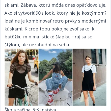
sklami. Zábava, ktorú móda dnes opäť dovoľuje.​​​​‌ ‍ ​‍​‍‌‍ ‌ ​‍‌‍‍‌‌‍‌ ‌‍‍‌‌‍ ‍​‍​‍​ ‍‍​‍​‍‌ ​ ‌‍​‌‌‍ ‍‌‍‍‌‌ ‌​‌ ‍‌​‍ ‍‌‍‍‌‌‍ ​‍​‍​‍ ​​‍​‍‌‍‍​‌ ​‍‌‍‌‌‌‍‌‍​‍​‍​ ‍‍​‍​‍‌‍‍​‌ ‌​‌ ‌​‌ ​​​ ‍‍​‍ ​‍ ‌‍ ​‌‍ ‌‍​ ‌‍​‌‌‍ ​‌‍‍​‌‍ ‌ ​ ‌ ‌​​ ‍‍​ ​ ​ ​​​ ​​​ ​​​‍ ‌ ​ ‌ ‌​‌ ‌‌‌‍‌​‌‍‍‌‌‍ ​‍ ‌‍‍‌‌‍ ‍‌ ‌​‌‍‌‌‌‍ ‍‌ ‌​​‍ ‌‍‌‌‌‍‌​‌‍‍‌‌ ‌​​‍ ‌‍ ‌‌‍ ‌‍‌​‌‍‌‌​ ‌‌ ​​‌ ​‍‌‍‌‌‌ ​ ‌‍‌‌‌‍ ‍‌ ‌​‌‍​‌‌ ‌​‌‍‍‌‌‍ ‌‍ ‍​ ‍ ‌‍‍‌‌‍‌​​ ‌​ ​‍‌‍​ ‌‍​ ‌‍‌​​ ‍​​ ‍​​ ‌‌​ ​‌​‍ ‌​ ‍​​ ​ ‌‍​‌​ ​‌​‍ ‌​ ‌​‌‍‌​​ ​‌​ ​‍​‍ ‌‌‍​‌‌‍​‌​ ​​​ ​​​‍ ‌​ ‍‌​ ‌ ​ ​‌‌‍​ ​ ​‌​ ​‌‌‍​‍‌‍‌​​ ​‍‌‍‌​‌‍‌‍​ ‌ ​ ‍ ‌ ‌​‌ ‍‌‌ ​​‌‍‌‌​ ‌‌ ​​‌‍ ‌ ​ ‌ ‌​​ ‍ ‌ ​​‌‍​‌‌ ‌​‌‍‍​​ ‌‌‍​ ‌‍ ‌‍ ‍‌ ‌​‌‍‌‌‌‍ ‍‌ ‌​​‍‌‌​ ‌‌‌​​‍‌‌ ‌‍‍ ‌‍‌‌‌ ‍‌​‍‌‌​ ​ ‌​‌​​‍‌‌​ ​ ‌​‌​​‍‌‌​ ​‍​ ​‍​ ​‍​ ‍​​ ​ ​ ‍​​ ‍​‌‍‌‍​ ‌ ​ ​ ​ ‌‍​ ​‌​ ​ ​ ‌ ​‍‌‌​ ​‍​ ​‍​‍‌‌​ ‌‌‌​‌​​‍ ‍‌‍​ ‌‍‍​‌‍‍‌‌‍ ​‌‍‌​‌ ​‍‌‍‌‌‌‍ ‍​‍‌‌​ ‌‌‌​​‍‌‌ ‌‍‍ ‌‍‌‌‌ ‍‌​‍‌‌​ ​ ‌​‌​​‍‌‌​ ​ ‌​‌​​‍‌‌​ ​‍​ ​‍​ ​‍​ ‌ ​ ​​​ ‌​​ ​‌​ ​‍​ ‌​‌‍‌‍‌‍‌‌​ ​ ​ ​ ​ ​‌​‍‌‌​ ​‍​ ​‍​‍‌‌​ ‌‌‌​‌​​‍ ‍‌ ‌​‌‍‌‌‌ ‍​‌ ‌​​ ‌‍​‍‌‍​‌‌ ​ ‌‍‌‌‌‌‌‌‌ ​‍‌‍ ​​ ‌‌‍‍​‌ ‌​‌ ‌​‌ ​​​‍‌‌​ ​ ‌​​‌​‍‌‌​ ​‍‌​‌‍​‍‌‌​ ​‍‌​‌‍‌‍ ​‌‍ ‌‍​ ‌‍​‌‌‍ ​‌‍‍​‌‍ ‌ ​ ‌ ‌​​‍‌‌​ ​ ‌​​‌​ ​ ​ ​​​ ​​​ ​​​‍‌‌​ ​‍‌​‌‍‌ ​ ‌ ‌​‌ ‌‌‌‍‌​‌‍‍‌‌‍ ​‍‌‍‌‍‍‌‌‍‌​​ ‌​ ​‍‌‍​ ‌‍​ ‌‍‌​​ ‍​​ ‍​​ ‌‌​ ​‌​‍ ‌​ ‍​​ ​ ‌‍​‌​ ​‌​‍ ‌​ ‌​‌‍‌​​ ​‌​ ​‍​‍ ‌‌‍​‌‌‍​‌​ ​​​ ​​​‍ ‌​ ‍‌​ ‌ ​ ​‌‌‍​ ​ ​‌​ ​‌‌‍​‍‌‍‌​​ ​‍‌‍‌​‌‍‌‍​ ‌ ​‍‌‍‌ ‌​‌ ‍‌‌ ​​‌‍‌‌​ ‌‌ ​​‌‍ ‌ ​ ‌ ‌​​‍‌‍‌ ​​‌‍​‌‌ ‌​‌‍‍​​ ‌‌‍​ ‌‍ ‌‍ ‍‌ ‌​‌‍‌‌‌‍ ‍‌ ‌​​‍‌‌​ ‌‌‌​​‍‌‌ ‌‍‍ ‌‍‌‌‌ ‍‌​‍‌‌​ ​ ‌​‌​​‍‌‌​ ​ ‌​‌​​‍‌‌​ ​‍​ ​‍​ ​‍​ ‍​​ ​ ​ ‍​​ ‍​‌‍‌‍​ ‌ ​ ​ ​ ‌‍​ ​‌​ ​ ​ ‌ ​‍‌‌​ ​‍​ ​‍​‍‌‌​ ‌‌‌​‌​​‍ ‍‌‍​ ‌‍‍​‌‍‍‌‌‍ ​‌‍‌​‌ ​‍‌‍‌‌‌‍ ‍​‍‌‌​ ‌‌‌​​‍‌‌ ‌‍‍ ‌‍‌‌‌ ‍‌​‍‌‌​ ​ ‌​‌​​‍‌‌​ ​ ‌​‌​​‍‌‌​ ​‍​ ​‍​ ​‍​ ‌ ​ ​​​ ‌​​ ​‌​ ​‍​ ‌​‌‍‌‍‌‍‌‌​ ​ ​ ​ ​ ​‌​‍‌‌​ ​‍​ ​‍​‍‌‌​ ‌‌‌​‌​​‍ ‍‌ ‌​‌‍‌‌‌ ‍​‌ ‌​​‍‌‍‌ ​​‌‍‌‌‌ ​‍‌ ​ ‌ ​​‌‍‌‌‌‍​ ‌ ‌​‌‍‍‌‌ ‌‍‌‍‌‌​ ‌‌ ​​‌ ‌‌‌‍​‍‌‍ ​‌‍‍‌‌ ​ ‌‍‍​‌‍‌‌‌‍‌​​‍​‍‌ ‌
Ako si vytvoriť 90’s look, ktorý nie je kostýmom?​​​​‌ ‍ ​‍​‍‌‍ ‌ ​‍‌‍‍‌‌‍‌ ‌‍‍‌‌‍ ‍​‍​‍​ ‍‍​‍​‍‌ ​ ‌‍​‌‌‍ ‍‌‍‍‌‌ ‌​‌ ‍‌​‍ ‍‌‍‍‌‌‍ ​‍​‍​‍ ​​‍​‍‌‍‍​‌ ​‍‌‍‌‌‌‍‌‍​‍​‍​ ‍‍​‍​‍‌‍‍​‌ ‌​‌ ‌​‌ ​​​ ‍‍​‍ ​‍ ‌‍ ​‌‍ ‌‍​ ‌‍​‌‌‍ ​‌‍‍​‌‍ ‌ ​ ‌ ‌​​ ‍‍​ ​ ​ ​​​ ​​​ ​​​‍ ‌ ​ ‌ ‌​‌ ‌‌‌‍‌​‌‍‍‌‌‍ ​‍ ‌‍‍‌‌‍ ‍‌ ‌​‌‍‌‌‌‍ ‍‌ ‌​​‍ ‌‍‌‌‌‍‌​‌‍‍‌‌ ‌​​‍ ‌‍ ‌‌‍ ‌‍‌​‌‍‌‌​ ‌‌ ​​‌ ​‍‌‍‌‌‌ ​ ‌‍‌‌‌‍ ‍‌ ‌​‌‍​‌‌ ‌​‌‍‍‌‌‍ ‌‍ ‍​ ‍ ‌‍‍‌‌‍‌​​ ‌​ ​‍‌‍​ ‌‍​ ‌‍‌​​ ‍​​ ‍​​ ‌‌​ ​‌​‍ ‌​ ‍​​ ​ ‌‍​‌​ ​‌​‍ ‌​ ‌​‌‍‌​​ ​‌​ ​‍​‍ ‌‌‍​‌‌‍​‌​ ​​​ ​​​‍ ‌​ ‍‌​ ‌ ​ ​‌‌‍​ ​ ​‌​ ​‌‌‍​‍‌‍‌​​ ​‍‌‍‌​‌‍‌‍​ ‌ ​ ‍ ‌ ‌​‌ ‍‌‌ ​​‌‍‌‌​ ‌‌ ​​‌‍ ‌ ​ ‌ ‌​​ ‍ ‌ ​​‌‍​‌‌ ‌​‌‍‍​​ ‌‌‍​ ‌‍ ‌‍ ‍‌ ‌​‌‍‌‌‌‍ ‍‌ ‌​​‍‌‌​ ‌‌‌​​‍‌‌ ‌‍‍ ‌‍‌‌‌ ‍‌​‍‌‌​ ​ ‌​‌​​‍‌‌​ ​ ‌​‌​​‍‌‌​ ​‍​ ​‍‌‍‌​‌‍‌​​ ‌​‌‍‌‌​ ​‍​ ‌ ​ ‍‌‌‍‌‌​ ‌‍‌‍‌​​ ​ ​ ‍​​‍‌‌​ ​‍​ ​‍​‍‌‌​ ‌‌‌​‌​​‍ ‍‌‍​ ‌‍‍​‌‍‍‌‌‍ ​‌‍‌​‌ ​‍‌‍‌‌‌‍ ‍​‍‌‌​ ‌‌‌​​‍‌‌ ‌‍‍ ‌‍‌‌‌ ‍‌​‍‌‌​ ​ ‌​‌​​‍‌‌​ ​ ‌​‌​​‍‌‌​ ​‍​ ​‍​ ‍​‌‍‌‌​ ​ ‌‍​‌​ ​ ‌‍​‌​ ‌‌​ ​‌‌‍​‍​ ‌​‌‍‌‍​ ​‍​‍‌‌​ ​‍​ ​‍​‍‌‌​ ‌‌‌​‌​​‍ ‍‌ ‌​‌‍‌‌‌ ‍​‌ ‌​​ ‌‍​‍‌‍​‌‌ ​ ‌‍‌‌‌‌‌‌‌ ​‍‌‍ ​​ ‌‌‍‍​‌ ‌​‌ ‌​‌ ​​​‍‌‌​ ​ ‌​​‌​‍‌‌​ ​‍‌​‌‍​‍‌‌​ ​‍‌​‌‍‌‍ ​‌‍ ‌‍​ ‌‍​‌‌‍ ​‌‍‍​‌‍ ‌ ​ ‌ ‌​​‍‌‌​ ​ ‌​​‌​ ​ ​ ​​​ ​​​ ​​​‍‌‌​ ​‍‌​‌‍‌ ​ ‌ ‌​‌ ‌‌‌‍‌​‌‍‍‌‌‍ ​‍‌‍‌‍‍‌‌‍‌​​ ‌​ ​‍‌‍​ ‌‍​ ‌‍‌​​ ‍​​ ‍​​ ‌‌​ ​‌​‍ ‌​ ‍​​ ​ ‌‍​‌​ ​‌​‍ ‌​ ‌​‌‍‌​​ ​‌​ ​‍​‍ ‌‌‍​‌‌‍​‌​ ​​​ ​​​‍ ‌​ ‍‌​ ‌ ​ ​‌‌‍​ ​ ​‌​ ​‌‌‍​‍‌‍‌​​ ​‍‌‍‌​‌‍‌‍​ ‌ ​‍‌‍‌ ‌​‌ ‍‌‌ ​​‌‍‌‌​ ‌‌ ​​‌‍ ‌ ​ ‌ ‌​​‍‌‍‌ ​​‌‍​‌‌ ‌​‌‍‍​​ ‌‌‍​ ‌‍ ‌‍ ‍‌ ‌​‌‍‌‌‌‍ ‍‌ ‌​​‍‌‌​ ‌‌‌​​‍‌‌ ‌‍‍ ‌‍‌‌‌ ‍‌​‍‌‌​ ​ ‌​‌​​‍‌‌​ ​ ‌​‌​​‍‌‌​ ​‍​ ​‍‌‍‌​‌‍‌​​ ‌​‌‍‌‌​ ​‍​ ‌ ​ ‍‌‌‍‌‌​ ‌‍‌‍‌​​ ​ ​ ‍​​‍‌‌​ ​‍​ ​‍​‍‌‌​ ‌‌‌​‌​​‍ ‍‌‍​ ‌‍‍​‌‍‍‌‌‍ ​‌‍‌​‌ ​‍‌‍‌‌‌‍ ‍​‍‌‌​ ‌‌‌​​‍‌‌ ‌‍‍ ‌‍‌‌‌ ‍‌​‍‌‌​ ​ ‌​‌​​‍‌‌​ ​ ‌​‌​​‍‌‌​ ​‍​ ​‍​ ‍​‌‍‌‌​ ​ ‌‍​‌​ ​ ‌‍​‌​ ‌‌​ ​‌‌‍​‍​ ‌​‌‍‌‍​ ​‍​‍‌‌​ ​‍​ ​‍​‍‌‌​ ‌‌‌​‌​​‍ ‍‌ ‌​‌‍‌‌‌ ‍​‌ ‌​​‍‌‍‌ ​​‌‍‌‌‌ ​‍‌ ​ ‌ ​​‌‍‌‌‌‍​ ‌ ‌​‌‍‍‌‌ ‌‍‌‍‌‌​ ‌‌ ​​‌ ‌‌‌‍​‍‌‍ ​‌‍‍‌‌ ​ ‌‍‍​‌‍‌‌‌‍‌​​‍​‍‌ ‌
Ideálne je kombinovať retro prvky s modernými
kúskami. K crop topu pokojne zvoľ sako, k
batôžku minimalistické šľapky. Hraj sa so
štýlom, ale nezabudni na seba.​​​​‌ ‍ ​‍​‍‌‍ ‌ ​‍‌‍‍‌‌‍‌ ‌‍‍‌‌‍ ‍​‍​‍​ ‍‍​‍​‍‌ ​ ‌‍​‌‌‍ ‍‌‍‍‌‌ ‌​‌ ‍‌​‍ ‍‌‍‍‌‌‍ ​‍​‍​‍ ​​‍​‍‌‍‍​‌ ​‍‌‍‌‌‌‍‌‍​‍​‍​ ‍‍​‍​‍‌‍‍​‌ ‌​‌ ‌​‌ ​​​ ‍‍​‍ ​‍ ‌‍ ​‌‍ ‌‍​ ‌‍​‌‌‍ ​‌‍‍​‌‍ ‌ ​ ‌ ‌​​ ‍‍​ ​ ​ ​​​ ​​​ ​​​‍ ‌ ​ ‌ ‌​‌ ‌‌‌‍‌​‌‍‍‌‌‍ ​‍ ‌‍‍‌‌‍ ‍‌ ‌​‌‍‌‌‌‍ ‍‌ ‌​​‍ ‌‍‌‌‌‍‌​‌‍‍‌‌ ‌​​‍ ‌‍ ‌‌‍ ‌‍‌​‌‍‌‌​ ‌‌ ​​‌ ​‍‌‍‌‌‌ ​ ‌‍‌‌‌‍ ‍‌ ‌​‌‍​‌‌ ‌​‌‍‍‌‌‍ ‌‍ ‍​ ‍ ‌‍‍‌‌‍‌​​ ‌​ ​‍‌‍​ ‌‍​ ‌‍‌​​ ‍​​ ‍​​ ‌‌​ ​‌​‍ ‌​ ‍​​ ​ ‌‍​‌​ ​‌​‍ ‌​ ‌​‌‍‌​​ ​‌​ ​‍​‍ ‌‌‍​‌‌‍​‌​ ​​​ ​​​‍ ‌​ ‍‌​ ‌ ​ ​‌‌‍​ ​ ​‌​ ​‌‌‍​‍‌‍‌​​ ​‍‌‍‌​‌‍‌‍​ ‌ ​ ‍ ‌ ‌​‌ ‍‌‌ ​​‌‍‌‌​ ‌‌ ​​‌‍ ‌ ​ ‌ ‌​​ ‍ ‌ ​​‌‍​‌‌ ‌​‌‍‍​​ ‌‌‍​ ‌‍ ‌‍ ‍‌ ‌​‌‍‌‌‌‍ ‍‌ ‌​​‍‌‌​ ‌‌‌​​‍‌‌ ‌‍‍ ‌‍‌‌‌ ‍‌​‍‌‌​ ​ ‌​‌​​‍‌‌​ ​ ‌​‌​​‍‌‌​ ​‍​ ​‍‌‍​ ‌‍‌‍​ ​ ‌‍‌​​ ​‌‌‍​ ‌‍‌‍‌‍‌‍‌‍‌‌​ ‌‍​ ​​​ ​​​‍‌‌​ ​‍​ ​‍​‍‌‌​ ‌‌‌​‌​​‍ ‍‌‍​ ‌‍‍​‌‍‍‌‌‍ ​‌‍‌​‌ ​‍‌‍‌‌‌‍ ‍​‍‌‌​ ‌‌‌​​‍‌‌ ‌‍‍ ‌‍‌‌‌ ‍‌​‍‌‌​ ​ ‌​‌​​‍‌‌​ ​ ‌​‌​​‍‌‌​ ​‍​ ​‍‌‍‌‍‌‍‌​‌‍​‌‌‍‌‍​ ‌‌‌‍​‌​ ‌‌‌‍​‍​ ‌‍​ ‍‌​ ‌‍​ ‍​​‍‌‌​ ​‍​ ​‍​‍‌‌​ ‌‌‌​‌​​‍ ‍‌ ‌​‌‍‌‌‌ ‍​‌ ‌​​ ‌‍​‍‌‍​‌‌ ​ ‌‍‌‌‌‌‌‌‌ ​‍‌‍ ​​ ‌‌‍‍​‌ ‌​‌ ‌​‌ ​​​‍‌‌​ ​ ‌​​‌​‍‌‌​ ​‍‌​‌‍​‍‌‌​ ​‍‌​‌‍‌‍ ​‌‍ ‌‍​ ‌‍​‌‌‍ ​‌‍‍​‌‍ ‌ ​ ‌ ‌​​‍‌‌​ ​ ‌​​‌​ ​ ​ ​​​ ​​​ ​​​‍‌‌​ ​‍‌​‌‍‌ ​ ‌ ‌​‌ ‌‌‌‍‌​‌‍‍‌‌‍ ​‍‌‍‌‍‍‌‌‍‌​​ ‌​ ​‍‌‍​ ‌‍​ ‌‍‌​​ ‍​​ ‍​​ ‌‌​ ​‌​‍ ‌​ ‍​​ ​ ‌‍​‌​ ​‌​‍ ‌​ ‌​‌‍‌​​ ​‌​ ​‍​‍ ‌‌‍​‌‌‍​‌​ ​​​ ​​​‍ ‌​ ‍‌​ ‌ ​ ​‌‌‍​ ​ ​‌​ ​‌‌‍​‍‌‍‌​​ ​‍‌‍‌​‌‍‌‍​ ‌ ​‍‌‍‌ ‌​‌ ‍‌‌ ​​‌‍‌‌​ ‌‌ ​​‌‍ ‌ ​ ‌ ‌​​‍‌‍‌ ​​‌‍​‌‌ ‌​‌‍‍​​ ‌‌‍​ ‌‍ ‌‍ ‍‌ ‌​‌‍‌‌‌‍ ‍‌ ‌​​‍‌‌​ ‌‌‌​​‍‌‌ ‌‍‍ ‌‍‌‌‌ ‍‌​‍‌‌​ ​ ‌​‌​​‍‌‌​ ​ ‌​‌​​‍‌‌​ ​‍​ ​‍‌‍​ ‌‍‌‍​ ​ ‌‍‌​​ ​‌‌‍​ ‌‍‌‍‌‍‌‍‌‍‌‌​ ‌‍​ ​​​ ​​​‍‌‌​ ​‍​ ​‍​‍‌‌​ ‌‌‌​‌​​‍ ‍‌‍​ ‌‍‍​‌‍‍‌‌‍ ​‌‍‌​‌ ​‍‌‍‌‌‌‍ ‍​‍‌‌​ ‌‌‌​​‍‌‌ ‌‍‍ ‌‍‌‌‌ ‍‌​‍‌‌​ ​ ‌​‌​​‍‌‌​ ​ ‌​‌​​‍‌‌​ ​‍​ ​‍‌‍‌‍‌‍‌​‌‍​‌‌‍‌‍​ ‌‌‌‍​‌​ ‌‌‌‍​‍​ ‌‍​ ‍‌​ ‌‍​ ‍​​‍‌‌​ ​‍​ ​‍​‍‌‌​ ‌‌‌​‌​​‍ ‍‌ ‌​‌‍‌‌‌ ‍​‌ ‌​​‍‌‍‌ ​​‌‍‌‌‌ ​‍‌ ​ ‌ ​​‌‍‌‌‌‍​ ‌ ‌​‌‍‍‌‌ ‌‍‌‍‌‌​ ‌‌ ​​‌ ‌‌‌‍​‍‌‍ ​‌‍‍‌‌ ​ ‌‍‍​‌‍‌‌‌‍‌​​‍​‍‌ ‌
Škola začína, štýl ostáva​​​​‌ ‍ ​‍​‍‌‍ ‌ ​‍‌‍‍‌‌‍‌ ‌‍‍‌‌‍ ‍​‍​‍​ ‍‍​‍​‍‌ ​ ‌‍​‌‌‍ ‍‌‍‍‌‌ ‌​‌ ‍‌​‍ ‍‌‍‍‌‌‍ ​‍​‍​‍ ​​‍​‍‌‍‍​‌ ​‍‌‍‌‌‌‍‌‍​‍​‍​ ‍‍​‍​‍‌‍‍​‌ ‌​‌ ‌​‌ ​​​ ‍‍​‍ ​‍ ‌‍ ​‌‍ ‌‍​ ‌‍​‌‌‍ ​‌‍‍​‌‍ ‌ ​ ‌ ‌​​ ‍‍​ ​ ​ ​​​ ​​​ ​​​‍ ‌ ​ ‌ ‌​‌ ‌‌‌‍‌​‌‍‍‌‌‍ ​‍ ‌‍‍‌‌‍ ‍‌ ‌​‌‍‌‌‌‍ ‍‌ ‌​​‍ ‌‍‌‌‌‍‌​‌‍‍‌‌ ‌​​‍ ‌‍ ‌‌‍ ‌‍‌​‌‍‌‌​ ‌‌ ​​‌ ​‍‌‍‌‌‌ ​ ‌‍‌‌‌‍ ‍‌ ‌​‌‍​‌‌ ‌​‌‍‍‌‌‍ ‌‍ ‍​ ‍ ‌‍‍‌‌‍‌​​ ‌​ ​‍‌‍​ ‌‍​ ‌‍‌​​ ‍​​ ‍​​ ‌‌​ ​‌​‍ ‌​ ‍​​ ​ ‌‍​‌​ ​‌​‍ ‌​ ‌​‌‍‌​​ ​‌​ ​‍​‍ ‌‌‍​‌‌‍​‌​ ​​​ ​​​‍ ‌​ ‍‌​ ‌ ​ ​‌‌‍​ ​ ​‌​ ​‌‌‍​‍‌‍‌​​ ​‍‌‍‌​‌‍‌‍​ ‌ ​ ‍ ‌ ‌​‌ ‍‌‌ ​​‌‍‌‌​ ‌‌ ​​‌‍ ‌ ​ ‌ ‌​​ ‍ ‌ ​​‌‍​‌‌ ‌​‌‍‍​​ ‌‌‍​ ‌‍ ‌‍ ‍‌ ‌​‌‍‌‌‌‍ ‍‌ ‌​​‍‌‌​ ‌‌‌​​‍‌‌ ‌‍‍ ‌‍‌‌‌ ‍‌​‍‌‌​ ​ ‌​‌​​‍‌‌​ ​ ‌​‌​​‍‌‌​ ​‍​ ​‍​ ​​‌‍​ ‌‍​‌​ ‌ ‌‍‌‍‌‍‌‌‌‍​ ‌‍​ ‌‍​‍​ ‌‌​ ​ ‌‍‌‍​‍‌‌​ ​‍​ ​‍​‍‌‌​ ‌‌‌​‌​​‍ ‍‌‍​ ‌‍‍​‌‍‍‌‌‍ ​‌‍‌​‌ ​‍‌‍‌‌‌‍ ‍​‍‌‌​ ‌‌‌​​‍‌‌ ‌‍‍ ‌‍‌‌‌ ‍‌​‍‌‌​ ​ ‌​‌​​‍‌‌​ ​ ‌​‌​​‍‌‌​ ​‍​ ​‍​ ​ ​ ​‍​ ‌‍​ ​ ​ ​ ​ ‌ ​ ‌ ‌‍​‌​ ​​​ ​ ‌‍​ ‌‍​ ​‍‌‌​ ​‍​ ​‍​‍‌‌​ ‌‌‌​‌​​‍ ‍‌ ‌​‌‍‌‌‌ ‍​‌ ‌​​ ‌‍​‍‌‍​‌‌ ​ ‌‍‌‌‌‌‌‌‌ ​‍‌‍ ​​ ‌‌‍‍​‌ ‌​‌ ‌​‌ ​​​‍‌‌​ ​ ‌​​‌​‍‌‌​ ​‍‌​‌‍​‍‌‌​ ​‍‌​‌‍‌‍ ​‌‍ ‌‍​ ‌‍​‌‌‍ ​‌‍‍​‌‍ ‌ ​ ‌ ‌​​‍‌‌​ ​ ‌​​‌​ ​ ​ ​​​ ​​​ ​​​‍‌‌​ ​‍‌​‌‍‌ ​ ‌ ‌​‌ ‌‌‌‍‌​‌‍‍‌‌‍ ​‍‌‍‌‍‍‌‌‍‌​​ ‌​ ​‍‌‍​ ‌‍​ ‌‍‌​​ ‍​​ ‍​​ ‌‌​ ​‌​‍ ‌​ ‍​​ ​ ‌‍​‌​ ​‌​‍ ‌​ ‌​‌‍‌​​ ​‌​ ​‍​‍ ‌‌‍​‌‌‍​‌​ ​​​ ​​​‍ ‌​ ‍‌​ ‌ ​ ​‌‌‍​ ​ ​‌​ ​‌‌‍​‍‌‍‌​​ ​‍‌‍‌​‌‍‌‍​ ‌ ​‍‌‍‌ ‌​‌ ‍‌‌ ​​‌‍‌‌​ ‌‌ ​​‌‍ ‌ ​ ‌ ‌​​‍‌‍‌ ​​‌‍​‌‌ ‌​‌‍‍​​ ‌‌‍​ ‌‍ ‌‍ ‍‌ ‌​‌‍‌‌‌‍ ‍‌ ‌​​‍‌‌​ ‌‌‌​​‍‌‌ ‌‍‍ ‌‍‌‌‌ ‍‌​‍‌‌​ ​ ‌​‌​​‍‌‌​ ​ ‌​‌​​‍‌‌​ ​‍​ ​‍​ ​​‌‍​ ‌‍​‌​ ‌ ‌‍‌‍‌‍‌‌‌‍​ ‌‍​ ‌‍​‍​ ‌‌​ ​ ‌‍‌‍​‍‌‌​ ​‍​ ​‍​‍‌‌​ ‌‌‌​‌​​‍ ‍‌‍​ ‌‍‍​‌‍‍‌‌‍ ​‌‍‌​‌ ​‍‌‍‌‌‌‍ ‍​‍‌‌​ ‌‌‌​​‍‌‌ ‌‍‍ ‌‍‌‌‌ ‍‌​‍‌‌​ ​ ‌​‌​​‍‌‌​ ​ ‌​‌​​‍‌‌​ ​‍​ ​‍​ ​ ​ ​‍​ ‌‍​ ​ ​ ​ ​ ‌ ​ ‌ ‌‍​‌​ ​​​ ​ ‌‍​ ‌‍​ ​‍‌‌​ ​‍​ ​‍​‍‌‌​ ‌‌‌​‌​​‍ ‍‌ ‌​‌‍‌‌‌ ‍​‌ ‌​​‍‌‍‌ ​​‌‍‌‌‌ ​‍‌ ​ ‌ ​​‌‍‌‌‌‍​ ‌ ‌​‌‍‍‌‌ ‌‍‌‍‌‌​ ‌‌ ​​‌ ‌‌‌‍​‍‌‍ ​‌‍‍‌‌ ​ ‌‍‍​‌‍‌‌‌‍‌​​‍​‍‌ ‌