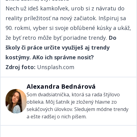
Nech už ideš kamkoľvek, urob si z návratu do
reality príležitosť na nový začiatok. Inšpiruj sa
90. rokmi, vyber si svoje obľúbené kúsky a ukáž,
že byť retro môže byť poriadne trendy.​​​​‌ ‍ ​‍​‍‌‍ ‌ ​‍‌‍‍‌‌‍‌ ‌‍‍‌‌‍ ‍​‍​‍​ ‍‍​‍​‍‌ ​ ‌‍​‌‌‍ ‍‌‍‍‌‌ ‌​‌ ‍‌​‍ ‍‌‍‍‌‌‍ ​‍​‍​‍ ​​‍​‍‌‍‍​‌ ​‍‌‍‌‌‌‍‌‍​‍​‍​ ‍‍​‍​‍‌‍‍​‌ ‌​‌ ‌​‌ ​​​ ‍‍​‍ ​‍ ‌‍ ​‌‍ ‌‍​ ‌‍​‌‌‍ ​‌‍‍​‌‍ ‌ ​ ‌ ‌​​ ‍‍​ ​ ​ ​​​ ​​​ ​​​‍ ‌ ​ ‌ ‌​‌ ‌‌‌‍‌​‌‍‍‌‌‍ ​‍ ‌‍‍‌‌‍ ‍‌ ‌​‌‍‌‌‌‍ ‍‌ ‌​​‍ ‌‍‌‌‌‍‌​‌‍‍‌‌ ‌​​‍ ‌‍ ‌‌‍ ‌‍‌​‌‍‌‌​ ‌‌ ​​‌ ​‍‌‍‌‌‌ ​ ‌‍‌‌‌‍ ‍‌ ‌​‌‍​‌‌ ‌​‌‍‍‌‌‍ ‌‍ ‍​ ‍ ‌‍‍‌‌‍‌​​ ‌​ ​‍‌‍​ ‌‍​ ‌‍‌​​ ‍​​ ‍​​ ‌‌​ ​‌​‍ ‌​ ‍​​ ​ ‌‍​‌​ ​‌​‍ ‌​ ‌​‌‍‌​​ ​‌​ ​‍​‍ ‌‌‍​‌‌‍​‌​ ​​​ ​​​‍ ‌​ ‍‌​ ‌ ​ ​‌‌‍​ ​ ​‌​ ​‌‌‍​‍‌‍‌​​ ​‍‌‍‌​‌‍‌‍​ ‌ ​ ‍ ‌ ‌​‌ ‍‌‌ ​​‌‍‌‌​ ‌‌ ​​‌‍ ‌ ​ ‌ ‌​​ ‍ ‌ ​​‌‍​‌‌ ‌​‌‍‍​​ ‌‌‍​ ‌‍ ‌‍ ‍‌ ‌​‌‍‌‌‌‍ ‍‌ ‌​​‍‌‌​ ‌‌‌​​‍‌‌ ‌‍‍ ‌‍‌‌‌ ‍‌​‍‌‌​ ​ ‌​‌​​‍‌‌​ ​ ‌​‌​​‍‌‌​ ​‍​ ​‍‌‍‌​​ ‌ ‌‍‌‍​ ‌ ‌‍‌​‌‍​ ​ ‌‌​ ​‌‌‍‌‍​ ‌​​ ‌‌​ ‍​​‍‌‌​ ​‍​ ​‍​‍‌‌​ ‌‌‌​‌​​‍ ‍‌‍​ ‌‍‍​‌‍‍‌‌‍ ​‌‍‌​‌ ​‍‌‍‌‌‌‍ ‍​‍‌‌​ ‌‌‌​​‍‌‌ ‌‍‍ ‌‍‌‌‌ ‍‌​‍‌‌​ ​ ‌​‌​​‍‌‌​ ​ ‌​‌​​‍‌‌​ ​‍​ ​‍​ ‍​‌‍‌‍‌‍‌‌​ ​ ​ ‌ ​ ​‍​ ​‍​ ‌‌‌‍‌​​ ‌ ​ ​ ​ ​‍​‍‌‌​ ​‍​ ​‍​‍‌‌​ ‌‌‌​‌​​‍ ‍‌ ‌​‌‍‌‌‌ ‍​‌ ‌​​ ‌‍​‍‌‍​‌‌ ​ ‌‍‌‌‌‌‌‌‌ ​‍‌‍ ​​ ‌‌‍‍​‌ ‌​‌ ‌​‌ ​​​‍‌‌​ ​ ‌​​‌​‍‌‌​ ​‍‌​‌‍​‍‌‌​ ​‍‌​‌‍‌‍ ​‌‍ ‌‍​ ‌‍​‌‌‍ ​‌‍‍​‌‍ ‌ ​ ‌ ‌​​‍‌‌​ ​ ‌​​‌​ ​ ​ ​​​ ​​​ ​​​‍‌‌​ ​‍‌​‌‍‌ ​ ‌ ‌​‌ ‌‌‌‍‌​‌‍‍‌‌‍ ​‍‌‍‌‍‍‌‌‍‌​​ ‌​ ​‍‌‍​ ‌‍​ ‌‍‌​​ ‍​​ ‍​​ ‌‌​ ​‌​‍ ‌​ ‍​​ ​ ‌‍​‌​ ​‌​‍ ‌​ ‌​‌‍‌​​ ​‌​ ​‍​‍ ‌‌‍​‌‌‍​‌​ ​​​ ​​​‍ ‌​ ‍‌​ ‌ ​ ​‌‌‍​ ​ ​‌​ ​‌‌‍​‍‌‍‌​​ ​‍‌‍‌​‌‍‌‍​ ‌ ​‍‌‍‌ ‌​‌ ‍‌‌ ​​‌‍‌‌​ ‌‌ ​​‌‍ ‌ ​ ‌ ‌​​‍‌‍‌ ​​‌‍​‌‌ ‌​‌‍‍​​ ‌‌‍​ ‌‍ ‌‍ ‍‌ ‌​‌‍‌‌‌‍ ‍‌ ‌​​‍‌‌​ ‌‌‌​​‍‌‌ ‌‍‍ ‌‍‌‌‌ ‍‌​‍‌‌​ ​ ‌​‌​​‍‌‌​ ​ ‌​‌​​‍‌‌​ ​‍​ ​‍‌‍‌​​ ‌ ‌‍‌‍​ ‌ ‌‍‌​‌‍​ ​ ‌‌​ ​‌‌‍‌‍​ ‌​​ ‌‌​ ‍​​‍‌‌​ ​‍​ ​‍​‍‌‌​ ‌‌‌​‌​​‍ ‍‌‍​ ‌‍‍​‌‍‍‌‌‍ ​‌‍‌​‌ ​‍‌‍‌‌‌‍ ‍​‍‌‌​ ‌‌‌​​‍‌‌ ‌‍‍ ‌‍‌‌‌ ‍‌​‍‌‌​ ​ ‌​‌​​‍‌‌​ ​ ‌​‌​​‍‌‌​ ​‍​ ​‍​ ‍​‌‍‌‍‌‍‌‌​ ​ ​ ‌ ​ ​‍​ ​‍​ ‌‌‌‍‌​​ ‌ ​ ​ ​ ​‍​‍‌‌​ ​‍​ ​‍​‍‌‌​ ‌‌‌​‌​​‍ ‍‌ ‌​‌‍‌‌‌ ‍​‌ ‌​​‍‌‍‌ ​​‌‍‌‌‌ ​‍‌ ​ ‌ ​​‌‍‌‌‌‍​ ‌ ‌​‌‍‍‌‌ ‌‍‌‍‌‌​ ‌‌ ​​‌ ‌‌‌‍​‍‌‍ ​‌‍‍‌‌ ​ ‌‍‍​‌‍‌‌‌‍‌​​‍​‍‌ ‌
​​​​‌ ‍ ​‍​‍‌‍ ‌ ​‍‌‍‍‌‌‍‌ ‌‍‍‌‌‍ ‍​‍​‍​ ‍‍​‍​‍‌ ​ ‌‍​‌‌‍ ‍‌‍‍‌‌ ‌​‌ ‍‌​‍ ‍‌‍‍‌‌‍ ​‍​‍​‍ ​​‍​‍‌‍‍​‌ ​‍‌‍‌‌‌‍‌‍​‍​‍​ ‍‍​‍​‍‌‍‍​‌ ‌​‌ ‌​‌ ​​​ ‍‍​‍ ​‍ ‌‍ ​‌‍ ‌‍​ ‌‍​‌‌‍ ​‌‍‍​‌‍ ‌ ​ ‌ ‌​​ ‍‍​ ​ ​ ​​​ ​​​ ​​​‍ ‌ ​ ‌ ‌​‌ ‌‌‌‍‌​‌‍‍‌‌‍ ​‍ ‌‍‍‌‌‍ ‍‌ ‌​‌‍‌‌‌‍ ‍‌ ‌​​‍ ‌‍‌‌‌‍‌​‌‍‍‌‌ ‌​​‍ ‌‍ ‌‌‍ ‌‍‌​‌‍‌‌​ ‌‌ ​​‌ ​‍‌‍‌‌‌ ​ ‌‍‌‌‌‍ ‍‌ ‌​‌‍​‌‌ ‌​‌‍‍‌‌‍ ‌‍ ‍​ ‍ ‌‍‍‌‌‍‌​​ ‌​ ​‍‌‍​ ‌‍​ ‌‍‌​​ ‍​​ ‍​​ ‌‌​ ​‌​‍ ‌​ ‍​​ ​ ‌‍​‌​ ​‌​‍ ‌​ ‌​‌‍‌​​ ​‌​ ​‍​‍ ‌‌‍​‌‌‍​‌​ ​​​ ​​​‍ ‌​ ‍‌​ ‌ ​ ​‌‌‍​ ​ ​‌​ ​‌‌‍​‍‌‍‌​​ ​‍‌‍‌​‌‍‌‍​ ‌ ​ ‍ ‌ ‌​‌ ‍‌‌ ​​‌‍‌‌​ ‌‌ ​​‌‍ ‌ ​ ‌ ‌​​ ‍ ‌ ​​‌‍​‌‌ ‌​‌‍‍​​ ‌‌‍​ ‌‍ ‌‍ ‍‌ ‌​‌‍‌‌‌‍ ‍‌ ‌​​‍‌‌​ ‌‌‌​​‍‌‌ ‌‍‍ ‌‍‌‌‌ ‍‌​‍‌‌​ ​ ‌​‌​​‍‌‌​ ​ ‌​‌​​‍‌‌​ ​‍​ ​‍‌‍‌​​ ‌ ‌‍‌‍​ ‌ ‌‍‌​‌‍​ ​ ‌‌​ ​‌‌‍‌‍​ ‌​​ ‌‌​ ‍​​‍‌‌​ ​‍​ ​‍​‍‌‌​ ‌‌‌​‌​​‍ ‍‌‍​ ‌‍‍​‌‍‍‌‌‍ ​‌‍‌​‌ ​‍‌‍‌‌‌‍ ‍​‍‌‌​ ‌‌‌​​‍‌‌ ‌‍‍ ‌‍‌‌‌ ‍‌​‍‌‌​ ​ ‌​‌​​‍‌‌​ ​ ‌​‌​​‍‌‌​ ​‍​ ​‍​ ‍​​ ​‍​ ‌‍‌‍​‍‌‍‌‌‌‍‌‌​ ​‍​ ‍​‌‍‌​​ ‌​‌‍​‌​ ​‍​‍‌‌​ ​‍​ ​‍​‍‌‌​ ‌‌‌​‌​​‍ ‍‌ ‌​‌‍‌‌‌ ‍​‌ ‌​​ ‌‍​‍‌‍​‌‌ ​ ‌‍‌‌‌‌‌‌‌ ​‍‌‍ ​​ ‌‌‍‍​‌ ‌​‌ ‌​‌ ​​​‍‌‌​ ​ ‌​​‌​‍‌‌​ ​‍‌​‌‍​‍‌‌​ ​‍‌​‌‍‌‍ ​‌‍ ‌‍​ ‌‍​‌‌‍ ​‌‍‍​‌‍ ‌ ​ ‌ ‌​​‍‌‌​ ​ ‌​​‌​ ​ ​ ​​​ ​​​ ​​​‍‌‌​ ​‍‌​‌‍‌ ​ ‌ ‌​‌ ‌‌‌‍‌​‌‍‍‌‌‍ ​‍‌‍‌‍‍‌‌‍‌​​ ‌​ ​‍‌‍​ ‌‍​ ‌‍‌​​ ‍​​ ‍​​ ‌‌​ ​‌​‍ ‌​ ‍​​ ​ ‌‍​‌​ ​‌​‍ ‌​ ‌​‌‍‌​​ ​‌​ ​‍​‍ ‌‌‍​‌‌‍​‌​ ​​​ ​​​‍ ‌​ ‍‌​ ‌ ​ ​‌‌‍​ ​ ​‌​ ​‌‌‍​‍‌‍‌​​ ​‍‌‍‌​‌‍‌‍​ ‌ ​‍‌‍‌ ‌​‌ ‍‌‌ ​​‌‍‌‌​ ‌‌ ​​‌‍ ‌ ​ ‌ ‌​​‍‌‍‌ ​​‌‍​‌‌ ‌​‌‍‍​​ ‌‌‍​ ‌‍ ‌‍ ‍‌ ‌​‌‍‌‌‌‍ ‍‌ ‌​​‍‌‌​ ‌‌‌​​‍‌‌ ‌‍‍ ‌‍‌‌‌ ‍‌​‍‌‌​ ​ ‌​‌​​‍‌‌​ ​ ‌​‌​​‍‌‌​ ​‍​ ​‍‌‍‌​​ ‌ ‌‍‌‍​ ‌ ‌‍‌​‌‍​ ​ ‌‌​ ​‌‌‍‌‍​ ‌​​ ‌‌​ ‍​​‍‌‌​ ​‍​ ​‍​‍‌‌​ ‌‌‌​‌​​‍ ‍‌‍​ ‌‍‍​‌‍‍‌‌‍ ​‌‍‌​‌ ​‍‌‍‌‌‌‍ ‍​‍‌‌​ ‌‌‌​​‍‌‌ ‌‍‍ ‌‍‌‌‌ ‍‌​‍‌‌​ ​ ‌​‌​​‍‌‌​ ​ ‌​‌​​‍‌‌​ ​‍​ ​‍​ ‍​​ ​‍​ ‌‍‌‍​‍‌‍‌‌‌‍‌‌​ ​‍​ ‍​‌‍‌​​ ‌​‌‍​‌​ ​‍​‍‌‌​ ​‍​ ​‍​‍‌‌​ ‌‌‌​‌​​‍ ‍‌ ‌​‌‍‌‌‌ ‍​‌ ‌​​‍‌‍‌ ​​‌‍‌‌‌ ​‍‌ ​ ‌ ​​‌‍‌‌‌‍​ ‌ ‌​‌‍‍‌‌ ‌‍‌‍‌‌​ ‌‌ ​​‌ ‌‌‌‍​‍‌‍ ​‌‍‍‌‌ ​ ‌‍‍​‌‍‌‌‌‍‌​​‍​‍‌ ‌
Do
školy či práce určite využiješ aj trendy
kostýmy. AKo ich správne nosiť?​​​​‌ ‍ ​‍​‍‌‍ ‌ ​‍‌‍‍‌‌‍‌ ‌‍‍‌‌‍ ‍​‍​‍​ ‍‍​‍​‍‌ ​ ‌‍​‌‌‍ ‍‌‍‍‌‌ ‌​‌ ‍‌​‍ ‍‌‍‍‌‌‍ ​‍​‍​‍ ​​‍​‍‌‍‍​‌ ​‍‌‍‌‌‌‍‌‍​‍​‍​ ‍‍​‍​‍‌‍‍​‌ ‌​‌ ‌​‌ ​​​ ‍‍​‍ ​‍ ‌‍ ​‌‍ ‌‍​ ‌‍​‌‌‍ ​‌‍‍​‌‍ ‌ ​ ‌ ‌​​ ‍‍​ ​ ​ ​​​ ​​​ ​​​‍ ‌ ​ ‌ ‌​‌ ‌‌‌‍‌​‌‍‍‌‌‍ ​‍ ‌‍‍‌‌‍ ‍‌ ‌​‌‍‌‌‌‍ ‍‌ ‌​​‍ ‌‍‌‌‌‍‌​‌‍‍‌‌ ‌​​‍ ‌‍ ‌‌‍ ‌‍‌​‌‍‌‌​ ‌‌ ​​‌ ​‍‌‍‌‌‌ ​ ‌‍‌‌‌‍ ‍‌ ‌​‌‍​‌‌ ‌​‌‍‍‌‌‍ ‌‍ ‍​ ‍ ‌‍‍‌‌‍‌​​ ‌​ ​‍‌‍​ ‌‍​ ‌‍‌​​ ‍​​ ‍​​ ‌‌​ ​‌​‍ ‌​ ‍​​ ​ ‌‍​‌​ ​‌​‍ ‌​ ‌​‌‍‌​​ ​‌​ ​‍​‍ ‌‌‍​‌‌‍​‌​ ​​​ ​​​‍ ‌​ ‍‌​ ‌ ​ ​‌‌‍​ ​ ​‌​ ​‌‌‍​‍‌‍‌​​ ​‍‌‍‌​‌‍‌‍​ ‌ ​ ‍ ‌ ‌​‌ ‍‌‌ ​​‌‍‌‌​ ‌‌ ​​‌‍ ‌ ​ ‌ ‌​​ ‍ ‌ ​​‌‍​‌‌ ‌​‌‍‍​​ ‌‌‍​ ‌‍ ‌‍ ‍‌ ‌​‌‍‌‌‌‍ ‍‌ ‌​​‍‌‌​ ‌‌‌​​‍‌‌ ‌‍‍ ‌‍‌‌‌ ‍‌​‍‌‌​ ​ ‌​‌​​‍‌‌​ ​ ‌​‌​​‍‌‌​ ​‍​ ​‍‌‍‌​​ ‌ ‌‍‌‍​ ‌ ‌‍‌​‌‍​ ​ ‌‌​ ​‌‌‍‌‍​ ‌​​ ‌‌​ ‍​​‍‌‌​ ​‍​ ​‍​‍‌‌​ ‌‌‌​‌​​‍ ‍‌‍​ ‌‍‍​‌‍‍‌‌‍ ​‌‍‌​‌ ​‍‌‍‌‌‌‍ ‍​‍‌‌​ ‌‌‌​​‍‌‌ ‌‍‍ ‌‍‌‌‌ ‍‌​‍‌‌​ ​ ‌​‌​​‍‌‌​ ​ ‌​‌​​‍‌‌​ ​‍​ ​‍​ ‌‍​ ‌ ​ ‍‌​ ‌ ​ ‍​‌‍​‌​ ‍​‌‍‌‍​ ‍​‌‍‌‌‌‍‌​‌‍‌‌​‍‌‌​ ​‍​ ​‍​‍‌‌​ ‌‌‌​‌​​‍ ‍‌ ‌​‌‍‌‌‌ ‍​‌ ‌​​ ‌‍​‍‌‍​‌‌ ​ ‌‍‌‌‌‌‌‌‌ ​‍‌‍ ​​ ‌‌‍‍​‌ ‌​‌ ‌​‌ ​​​‍‌‌​ ​ ‌​​‌​‍‌‌​ ​‍‌​‌‍​‍‌‌​ ​‍‌​‌‍‌‍ ​‌‍ ‌‍​ ‌‍​‌‌‍ ​‌‍‍​‌‍ ‌ ​ ‌ ‌​​‍‌‌​ ​ ‌​​‌​ ​ ​ ​​​ ​​​ ​​​‍‌‌​ ​‍‌​‌‍‌ ​ ‌ ‌​‌ ‌‌‌‍‌​‌‍‍‌‌‍ ​‍‌‍‌‍‍‌‌‍‌​​ ‌​ ​‍‌‍​ ‌‍​ ‌‍‌​​ ‍​​ ‍​​ ‌‌​ ​‌​‍ ‌​ ‍​​ ​ ‌‍​‌​ ​‌​‍ ‌​ ‌​‌‍‌​​ ​‌​ ​‍​‍ ‌‌‍​‌‌‍​‌​ ​​​ ​​​‍ ‌​ ‍‌​ ‌ ​ ​‌‌‍​ ​ ​‌​ ​‌‌‍​‍‌‍‌​​ ​‍‌‍‌​‌‍‌‍​ ‌ ​‍‌‍‌ ‌​‌ ‍‌‌ ​​‌‍‌‌​ ‌‌ ​​‌‍ ‌ ​ ‌ ‌​​‍‌‍‌ ​​‌‍​‌‌ ‌​‌‍‍​​ ‌‌‍​ ‌‍ ‌‍ ‍‌ ‌​‌‍‌‌‌‍ ‍‌ ‌​​‍‌‌​ ‌‌‌​​‍‌‌ ‌‍‍ ‌‍‌‌‌ ‍‌​‍‌‌​ ​ ‌​‌​​‍‌‌​ ​ ‌​‌​​‍‌‌​ ​‍​ ​‍‌‍‌​​ ‌ ‌‍‌‍​ ‌ ‌‍‌​‌‍​ ​ ‌‌​ ​‌‌‍‌‍​ ‌​​ ‌‌​ ‍​​‍‌‌​ ​‍​ ​‍​‍‌‌​ ‌‌‌​‌​​‍ ‍‌‍​ ‌‍‍​‌‍‍‌‌‍ ​‌‍‌​‌ ​‍‌‍‌‌‌‍ ‍​‍‌‌​ ‌‌‌​​‍‌‌ ‌‍‍ ‌‍‌‌‌ ‍‌​‍‌‌​ ​ ‌​‌​​‍‌‌​ ​ ‌​‌​​‍‌‌​ ​‍​ ​‍​ ‌‍​ ‌ ​ ‍‌​ ‌ ​ ‍​‌‍​‌​ ‍​‌‍‌‍​ ‍​‌‍‌‌‌‍‌​‌‍‌‌​‍‌‌​ ​‍​ ​‍​‍‌‌​ ‌‌‌​‌​​‍ ‍‌ ‌​‌‍‌‌‌ ‍​‌ ‌​​‍‌‍‌ ​​‌‍‌‌‌ ​‍‌ ​ ‌ ​​‌‍‌‌‌‍​ ‌ ‌​‌‍‍‌‌ ‌‍‌‍‌‌​ ‌‌ ​​‌ ‌‌‌‍​‍‌‍ ​‌‍‍‌‌ ​ ‌‍‍​‌‍‌‌‌‍‌​​‍​‍‌ ‌
Zdroj foto:​​​​‌ ‍ ​‍​‍‌‍ ‌ ​‍‌‍‍‌‌‍‌ ‌‍‍‌‌‍ ‍​‍​‍​ ‍‍​‍​‍‌ ​ ‌‍​‌‌‍ ‍‌‍‍‌‌ ‌​‌ ‍‌​‍ ‍‌‍‍‌‌‍ ​‍​‍​‍ ​​‍​‍‌‍‍​‌ ​‍‌‍‌‌‌‍‌‍​‍​‍​ ‍‍​‍​‍‌‍‍​‌ ‌​‌ ‌​‌ ​​​ ‍‍​‍ ​‍ ‌‍ ​‌‍ ‌‍​ ‌‍​‌‌‍ ​‌‍‍​‌‍ ‌ ​ ‌ ‌​​ ‍‍​ ​ ​ ​​​ ​​​ ​​​‍ ‌ ​ ‌ ‌​‌ ‌‌‌‍‌​‌‍‍‌‌‍ ​‍ ‌‍‍‌‌‍ ‍‌ ‌​‌‍‌‌‌‍ ‍‌ ‌​​‍ ‌‍‌‌‌‍‌​‌‍‍‌‌ ‌​​‍ ‌‍ ‌‌‍ ‌‍‌​‌‍‌‌​ ‌‌ ​​‌ ​‍‌‍‌‌‌ ​ ‌‍‌‌‌‍ ‍‌ ‌​‌‍​‌‌ ‌​‌‍‍‌‌‍ ‌‍ ‍​ ‍ ‌‍‍‌‌‍‌​​ ‌​ ​‍‌‍​ ‌‍​ ‌‍‌​​ ‍​​ ‍​​ ‌‌​ ​‌​‍ ‌​ ‍​​ ​ ‌‍​‌​ ​‌​‍ ‌​ ‌​‌‍‌​​ ​‌​ ​‍​‍ ‌‌‍​‌‌‍​‌​ ​​​ ​​​‍ ‌​ ‍‌​ ‌ ​ ​‌‌‍​ ​ ​‌​ ​‌‌‍​‍‌‍‌​​ ​‍‌‍‌​‌‍‌‍​ ‌ ​ ‍ ‌ ‌​‌ ‍‌‌ ​​‌‍‌‌​ ‌‌ ​​‌‍ ‌ ​ ‌ ‌​​ ‍ ‌ ​​‌‍​‌‌ ‌​‌‍‍​​ ‌‌‍​ ‌‍ ‌‍ ‍‌ ‌​‌‍‌‌‌‍ ‍‌ ‌​​‍‌‌​ ‌‌‌​​‍‌‌ ‌‍‍ ‌‍‌‌‌ ‍‌​‍‌‌​ ​ ‌​‌​​‍‌‌​ ​ ‌​‌​​‍‌‌​ ​‍​ ​‍​ ‌‌‌‍​‍‌‍​‍​ ​​‌‍​‍‌‍​‍​ ​​​ ‍​‌‍‌‌‌‍‌‌‌‍​ ​ ‍‌​‍‌‌​ ​‍​ ​‍​‍‌‌​ ‌‌‌​‌​​‍ ‍‌‍​ ‌‍‍​‌‍‍‌‌‍ ​‌‍‌​‌ ​‍‌‍‌‌‌‍ ‍​‍‌‌​ ‌‌‌​​‍‌‌ ‌‍‍ ‌‍‌‌‌ ‍‌​‍‌‌​ ​ ‌​‌​​‍‌‌​ ​ ‌​‌​​‍‌‌​ ​‍​ ​‍‌‍‌​‌‍‌​‌‍‌​‌‍‌​‌‍​‍​ ‍‌‌‍​‍‌‍‌​​ ​ ​ ‍‌​ ‌ ‌‍‌​​‍‌‌​ ​‍​ ​‍​‍‌‌​ ‌‌‌​‌​​‍ ‍‌ ‌​‌‍‌‌‌ ‍​‌ ‌​​ ‌‍​‍‌‍​‌‌ ​ ‌‍‌‌‌‌‌‌‌ ​‍‌‍ ​​ ‌‌‍‍​‌ ‌​‌ ‌​‌ ​​​‍‌‌​ ​ ‌​​‌​‍‌‌​ ​‍‌​‌‍​‍‌‌​ ​‍‌​‌‍‌‍ ​‌‍ ‌‍​ ‌‍​‌‌‍ ​‌‍‍​‌‍ ‌ ​ ‌ ‌​​‍‌‌​ ​ ‌​​‌​ ​ ​ ​​​ ​​​ ​​​‍‌‌​ ​‍‌​‌‍‌ ​ ‌ ‌​‌ ‌‌‌‍‌​‌‍‍‌‌‍ ​‍‌‍‌‍‍‌‌‍‌​​ ‌​ ​‍‌‍​ ‌‍​ ‌‍‌​​ ‍​​ ‍​​ ‌‌​ ​‌​‍ ‌​ ‍​​ ​ ‌‍​‌​ ​‌​‍ ‌​ ‌​‌‍‌​​ ​‌​ ​‍​‍ ‌‌‍​‌‌‍​‌​ ​​​ ​​​‍ ‌​ ‍‌​ ‌ ​ ​‌‌‍​ ​ ​‌​ ​‌‌‍​‍‌‍‌​​ ​‍‌‍‌​‌‍‌‍​ ‌ ​‍‌‍‌ ‌​‌ ‍‌‌ ​​‌‍‌‌​ ‌‌ ​​‌‍ ‌ ​ ‌ ‌​​‍‌‍‌ ​​‌‍​‌‌ ‌​‌‍‍​​ ‌‌‍​ ‌‍ ‌‍ ‍‌ ‌​‌‍‌‌‌‍ ‍‌ ‌​​‍‌‌​ ‌‌‌​​‍‌‌ ‌‍‍ ‌‍‌‌‌ ‍‌​‍‌‌​ ​ ‌​‌​​‍‌‌​ ​ ‌​‌​​‍‌‌​ ​‍​ ​‍​ ‌‌‌‍​‍‌‍​‍​ ​​‌‍​‍‌‍​‍​ ​​​ ‍​‌‍‌‌‌‍‌‌‌‍​ ​ ‍‌​‍‌‌​ ​‍​ ​‍​‍‌‌​ ‌‌‌​‌​​‍ ‍‌‍​ ‌‍‍​‌‍‍‌‌‍ ​‌‍‌​‌ ​‍‌‍‌‌‌‍ ‍​‍‌‌​ ‌‌‌​​‍‌‌ ‌‍‍ ‌‍‌‌‌ ‍‌​‍‌‌​ ​ ‌​‌​​‍‌‌​ ​ ‌​‌​​‍‌‌​ ​‍​ ​‍‌‍‌​‌‍‌​‌‍‌​‌‍‌​‌‍​‍​ ‍‌‌‍​‍‌‍‌​​ ​ ​ ‍‌​ ‌ ‌‍‌​​‍‌‌​ ​‍​ ​‍​‍‌‌​ ‌‌‌​‌​​‍ ‍‌ ‌​‌‍‌‌‌ ‍​‌ ‌​​‍‌‍‌ ​​‌‍‌‌‌ ​‍‌ ​ ‌ ​​‌‍‌‌‌‍​ ‌ ‌​‌‍‍‌‌ ‌‍‌‍‌‌​ ‌‌ ​​‌ ‌‌‌‍​‍‌‍ ​‌‍‍‌‌ ​ ‌‍‍​‌‍‌‌‌‍‌​​‍​‍‌ ‌
Unsplash.com​​​​‌ ‍ ​‍​‍‌‍ ‌ ​‍‌‍‍‌‌‍‌ ‌‍‍‌‌‍ ‍​‍​‍​ ‍‍​‍​‍‌ ​ ‌‍​‌‌‍ ‍‌‍‍‌‌ ‌​‌ ‍‌​‍ ‍‌‍‍‌‌‍ ​‍​‍​‍ ​​‍​‍‌‍‍​‌ ​‍‌‍‌‌‌‍‌‍​‍​‍​ ‍‍​‍​‍‌‍‍​‌ ‌​‌ ‌​‌ ​​​ ‍‍​‍ ​‍ ‌‍ ​‌‍ ‌‍​ ‌‍​‌‌‍ ​‌‍‍​‌‍ ‌ ​ ‌ ‌​​ ‍‍​ ​ ​ ​​​ ​​​ ​​​‍ ‌ ​ ‌ ‌​‌ ‌‌‌‍‌​‌‍‍‌‌‍ ​‍ ‌‍‍‌‌‍ ‍‌ ‌​‌‍‌‌‌‍ ‍‌ ‌​​‍ ‌‍‌‌‌‍‌​‌‍‍‌‌ ‌​​‍ ‌‍ ‌‌‍ ‌‍‌​‌‍‌‌​ ‌‌ ​​‌ ​‍‌‍‌‌‌ ​ ‌‍‌‌‌‍ ‍‌ ‌​‌‍​‌‌ ‌​‌‍‍‌‌‍ ‌‍ ‍​ ‍ ‌‍‍‌‌‍‌​​ ‌​ ​‍‌‍​ ‌‍​ ‌‍‌​​ ‍​​ ‍​​ ‌‌​ ​‌​‍ ‌​ ‍​​ ​ ‌‍​‌​ ​‌​‍ ‌​ ‌​‌‍‌​​ ​‌​ ​‍​‍ ‌‌‍​‌‌‍​‌​ ​​​ ​​​‍ ‌​ ‍‌​ ‌ ​ ​‌‌‍​ ​ ​‌​ ​‌‌‍​‍‌‍‌​​ ​‍‌‍‌​‌‍‌‍​ ‌ ​ ‍ ‌ ‌​‌ ‍‌‌ ​​‌‍‌‌​ ‌‌ ​​‌‍ ‌ ​ ‌ ‌​​ ‍ ‌ ​​‌‍​‌‌ ‌​‌‍‍​​ ‌‌‍​ ‌‍ ‌‍ ‍‌ ‌​‌‍‌‌‌‍ ‍‌ ‌​​‍‌‌​ ‌‌‌​​‍‌‌ ‌‍‍ ‌‍‌‌‌ ‍‌​‍‌‌​ ​ ‌​‌​​‍‌‌​ ​ ‌​‌​​‍‌‌​ ​‍​ ​‍​ ‌‌‌‍​‍‌‍​‍​ ​​‌‍​‍‌‍​‍​ ​​​ ‍​‌‍‌‌‌‍‌‌‌‍​ ​ ‍‌​‍‌‌​ ​‍​ ​‍​‍‌‌​ ‌‌‌​‌​​‍ ‍‌‍​ ‌‍‍​‌‍‍‌‌‍ ​‌‍‌​‌ ​‍‌‍‌‌‌‍ ‍​‍‌‌​ ‌‌‌​​‍‌‌ ‌‍‍ ‌‍‌‌‌ ‍‌​‍‌‌​ ​ ‌​‌​​‍‌‌​ ​ ‌​‌​​‍‌‌​ ​‍​ ​‍​ ​​​ ​‌​ ​‌​ ‍‌‌‍​‍​ ​‍​ ‌ ​ ‌ ‌‍​ ​ ‌​‌‍​‍​ ​ ​‍‌‌​ ​‍​ ​‍​‍‌‌​ ‌‌‌​‌​​‍ ‍‌ ‌​‌‍‌‌‌ ‍​‌ ‌​​ ‌‍​‍‌‍​‌‌ ​ ‌‍‌‌‌‌‌‌‌ ​‍‌‍ ​​ ‌‌‍‍​‌ ‌​‌ ‌​‌ ​​​‍‌‌​ ​ ‌​​‌​‍‌‌​ ​‍‌​‌‍​‍‌‌​ ​‍‌​‌‍‌‍ ​‌‍ ‌‍​ ‌‍​‌‌‍ ​‌‍‍​‌‍ ‌ ​ ‌ ‌​​‍‌‌​ ​ ‌​​‌​ ​ ​ ​​​ ​​​ ​​​‍‌‌​ ​‍‌​‌‍‌ ​ ‌ ‌​‌ ‌‌‌‍‌​‌‍‍‌‌‍ ​‍‌‍‌‍‍‌‌‍‌​​ ‌​ ​‍‌‍​ ‌‍​ ‌‍‌​​ ‍​​ ‍​​ ‌‌​ ​‌​‍ ‌​ ‍​​ ​ ‌‍​‌​ ​‌​‍ ‌​ ‌​‌‍‌​​ ​‌​ ​‍​‍ ‌‌‍​‌‌‍​‌​ ​​​ ​​​‍ ‌​ ‍‌​ ‌ ​ ​‌‌‍​ ​ ​‌​ ​‌‌‍​‍‌‍‌​​ ​‍‌‍‌​‌‍‌‍​ ‌ ​‍‌‍‌ ‌​‌ ‍‌‌ ​​‌‍‌‌​ ‌‌ ​​‌‍ ‌ ​ ‌ ‌​​‍‌‍‌ ​​‌‍​‌‌ ‌​‌‍‍​​ ‌‌‍​ ‌‍ ‌‍ ‍‌ ‌​‌‍‌‌‌‍ ‍‌ ‌​​‍‌‌​ ‌‌‌​​‍‌‌ ‌‍‍ ‌‍‌‌‌ ‍‌​‍‌‌​ ​ ‌​‌​​‍‌‌​ ​ ‌​‌​​‍‌‌​ ​‍​ ​‍​ ‌‌‌‍​‍‌‍​‍​ ​​‌‍​‍‌‍​‍​ ​​​ ‍​‌‍‌‌‌‍‌‌‌‍​ ​ ‍‌​‍‌‌​ ​‍​ ​‍​‍‌‌​ ‌‌‌​‌​​‍ ‍‌‍​ ‌‍‍​‌‍‍‌‌‍ ​‌‍‌​‌ ​‍‌‍‌‌‌‍ ‍​‍‌‌​ ‌‌‌​​‍‌‌ ‌‍‍ ‌‍‌‌‌ ‍‌​‍‌‌​ ​ ‌​‌​​‍‌‌​ ​ ‌​‌​​‍‌‌​ ​‍​ ​‍​ ​​​ ​‌​ ​‌​ ‍‌‌‍​‍​ ​‍​ ‌ ​ ‌ ‌‍​ ​ ‌​‌‍​‍​ ​ ​‍‌‌​ ​‍​ ​‍​‍‌‌​ ‌‌‌​‌​​‍ ‍‌ ‌​‌‍‌‌‌ ‍​‌ ‌​​‍‌‍‌ ​​‌‍‌‌‌ ​‍‌ ​ ‌ ​​‌‍‌‌‌‍​ ‌ ‌​‌‍‍‌‌ ‌‍‌‍‌‌​ ‌‌ ​​‌ ‌‌‌‍​‍‌‍ ​‌‍‍‌‌ ​ ‌‍‍​‌‍‌‌‌‍‌​​‍​‍‌ ‌
Alexandra Bednárová​​​​‌ ‍ ​‍​‍‌‍ ‌ ​‍‌‍‍‌‌‍‌ ‌‍‍‌‌‍ ‍​‍​‍​ ‍‍​‍​‍‌ ​ ‌‍​‌‌‍ ‍‌‍‍‌‌ ‌​‌ ‍‌​‍ ‍‌‍‍‌‌‍ ​‍​‍​‍ ​​‍​‍‌‍‍​‌ ​‍‌‍‌‌‌‍‌‍​‍​‍​ ‍‍​‍​‍‌‍‍​‌ ‌​‌ ‌​‌ ​​​ ‍‍​‍ ​‍ ‌‍ ​‌‍ ‌‍​ ‌‍​‌‌‍ ​‌‍‍​‌‍ ‌ ​ ‌ ‌​​ ‍‍​ ​ ​ ​​​ ​​​ ​​​‍ ‌ ​ ‌ ‌​‌ ‌‌‌‍‌​‌‍‍‌‌‍ ​‍ ‌‍‍‌‌‍ ‍‌ ‌​‌‍‌‌‌‍ ‍‌ ‌​​‍ ‌‍‌‌‌‍‌​‌‍‍‌‌ ‌​​‍ ‌‍ ‌‌‍ ‌‍‌​‌‍‌‌​ ‌‌ ​​‌ ​‍‌‍‌‌‌ ​ ‌‍‌‌‌‍ ‍‌ ‌​‌‍​‌‌ ‌​‌‍‍‌‌‍ ‌‍ ‍​ ‍ ‌‍‍‌‌‍‌​​ ‌‌‍​‌‌ ‌‌‌ ‌​‌‍‍​‌‍ ‌ ​‍​‍ ‌​ ​‌​ ‍​​ ‍ ‌ ‌​‌ ‍‌‌ ​​‌‍‌‌​ ‌‌‍​‌‌ ‌‌‌ ‌​‌‍‍​‌‍ ‌ ​‍​ ‍ ‌ ​​‌‍​‌‌ ‌​‌‍‍​​ ‌‌‍ ‍‌‍​‌‌‍ ‌‌‍‌‌​ ‌‍​‍‌‍​‌‌ ​ ‌‍‌‌‌‌‌‌‌ ​‍‌‍ ​​ ‌‌‍‍​‌ ‌​‌ ‌​‌ ​​​‍‌‌​ ​ ‌​​‌​‍‌‌​ ​‍‌​‌‍​‍‌‌​ ​‍‌​‌‍‌‍ ​‌‍ ‌‍​ ‌‍​‌‌‍ ​‌‍‍​‌‍ ‌ ​ ‌ ‌​​‍‌‌​ ​ ‌​​‌​ ​ ​ ​​​ ​​​ ​​​‍‌‌​ ​‍‌​‌‍‌ ​ ‌ ‌​‌ ‌‌‌‍‌​‌‍‍‌‌‍ ​‍‌‍‌‍‍‌‌‍‌​​ ‌‌‍​‌‌ ‌‌‌ ‌​‌‍‍​‌‍ ‌ ​‍​‍ ‌​ ​‌​ ‍​​‍‌‍‌ ‌​‌ ‍‌‌ ​​‌‍‌‌​ ‌‌‍​‌‌ ‌‌‌ ‌​‌‍‍​‌‍ ‌ ​‍​‍‌‍‌ ​​‌‍​‌‌ ‌​‌‍‍​​ ‌‌‍ ‍‌‍​‌‌‍ ‌‌‍‌‌​‍‌‍‌ ​​‌‍‌‌‌ ​‍‌ ​ ‌ ​​‌‍‌‌‌‍​ ‌ ‌​‌‍‍‌‌ ‌‍‌‍‌‌​ ‌‌ ​​‌ ‌‌‌‍​‍‌‍ ​‌‍‍‌‌ ​ ‌‍‍​‌‍‌‌‌‍‌​​‍​‍‌ ‌
Som dvadsiatnička, ktorá sa rada štýlovo
oblieka. Môj šatník je zložený hlavne zo
sekáčových úlovkov. Sledujem módne trendy
a ešte radšej o nich píšem. ​​​​‌ ‍ ​‍​‍‌‍ ‌ ​‍‌‍‍‌‌‍‌ ‌‍‍‌‌‍ ‍​‍​‍​ ‍‍​‍​‍‌ ​ ‌‍​‌‌‍ ‍‌‍‍‌‌ ‌​‌ ‍‌​‍ ‍‌‍‍‌‌‍ ​‍​‍​‍ ​​‍​‍‌‍‍​‌ ​‍‌‍‌‌‌‍‌‍​‍​‍​ ‍‍​‍​‍‌‍‍​‌ ‌​‌ ‌​‌ ​​​ ‍‍​‍ ​‍ ‌‍ ​‌‍ ‌‍​ ‌‍​‌‌‍ ​‌‍‍​‌‍ ‌ ​ ‌ ‌​​ ‍‍​ ​ ​ ​​​ ​​​ ​​​‍ ‌ ​ ‌ ‌​‌ ‌‌‌‍‌​‌‍‍‌‌‍ ​‍ ‌‍‍‌‌‍ ‍‌ ‌​‌‍‌‌‌‍ ‍‌ ‌​​‍ ‌‍‌‌‌‍‌​‌‍‍‌‌ ‌​​‍ ‌‍ ‌‌‍ ‌‍‌​‌‍‌‌​ ‌‌ ​​‌ ​‍‌‍‌‌‌ ​ ‌‍‌‌‌‍ ‍‌ ‌​‌‍​‌‌ ‌​‌‍‍‌‌‍ ‌‍ ‍​ ‍ ‌‍‍‌‌‍‌​​ ‌‌‍​‌‌ ‌‌‌ ‌​‌‍‍​‌‍ ‌ ​‍​‍ ‌​ ​‌​ ‍​​ ‍ ‌ ‌​‌ ‍‌‌ ​​‌‍‌‌​ ‌‌‍​‌‌ ‌‌‌ ‌​‌‍‍​‌‍ ‌ ​‍​ ‍ ‌ ​​‌‍​‌‌ ‌​‌‍‍​​ ‌‌‍‌​‌‍‌‌‌ ​ ‌‍​ ‌ ​‍‌‍‍‌‌ ​​‌ ‌​‌‍‍‌‌‍ ‌‍ ‍​ ‌‍​‍‌‍​‌‌ ​ ‌‍‌‌‌‌‌‌‌ ​‍‌‍ ​​ ‌‌‍‍​‌ ‌​‌ ‌​‌ ​​​‍‌‌​ ​ ‌​​‌​‍‌‌​ ​‍‌​‌‍​‍‌‌​ ​‍‌​‌‍‌‍ ​‌‍ ‌‍​ ‌‍​‌‌‍ ​‌‍‍​‌‍ ‌ ​ ‌ ‌​​‍‌‌​ ​ ‌​​‌​ ​ ​ ​​​ ​​​ ​​​‍‌‌​ ​‍‌​‌‍‌ ​ ‌ ‌​‌ ‌‌‌‍‌​‌‍‍‌‌‍ ​‍‌‍‌‍‍‌‌‍‌​​ ‌‌‍​‌‌ ‌‌‌ ‌​‌‍‍​‌‍ ‌ ​‍​‍ ‌​ ​‌​ ‍​​‍‌‍‌ ‌​‌ ‍‌‌ ​​‌‍‌‌​ ‌‌‍​‌‌ ‌‌‌ ‌​‌‍‍​‌‍ ‌ ​‍​‍‌‍‌ ​​‌‍​‌‌ ‌​‌‍‍​​ ‌‌‍‌​‌‍‌‌‌ ​ ‌‍​ ‌ ​‍‌‍‍‌‌ ​​‌ ‌​‌‍‍‌‌‍ ‌‍ ‍​‍‌‍‌ ​​‌‍‌‌‌ ​‍‌ ​ ‌ ​​‌‍‌‌‌‍​ ‌ ‌​‌‍‍‌‌ ‌‍‌‍‌‌​ ‌‌ ​​‌ ‌‌‌‍​‍‌‍ ​‌‍‍‌‌ ​ ‌‍‍​‌‍‌‌‌‍‌​​‍​‍‌ ‌