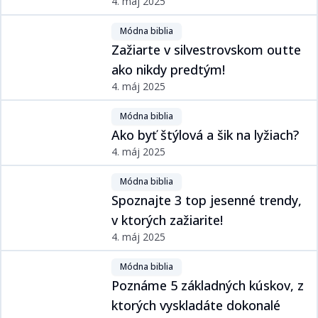
4. máj 2025
Módna biblia​​​​‌ ‍ ​‍​‍‌‍ ‌ ​‍‌‍‍‌‌‍‌ ‌‍‍‌‌‍ ‍​‍​‍​ ‍‍​‍​‍‌ ​ ‌‍​‌‌‍ ‍‌‍‍‌‌ ‌​‌ ‍‌​‍ ‍‌‍‍‌‌‍ ​‍​‍​‍ ​​‍​‍‌‍‍​‌ ​‍‌‍‌‌‌‍‌‍​‍​‍​ ‍‍​‍​‍‌‍‍​‌ ‌​‌ ‌​‌ ​​​ ‍‍​‍ ​‍ ‌‍ ​‌‍ ‌‍​ ‌‍​‌‌‍ ​‌‍‍​‌‍ ‌ ​ ‌ ‌​​ ‍‍​ ​ ​ ​​​ ​​​ ​​​‍ ‌ ​ ‌ ‌​‌ ‌‌‌‍‌​‌‍‍‌‌‍ ​‍ ‌‍‍‌‌‍ ‍‌ ‌​‌‍‌‌‌‍ ‍‌ ‌​​‍ ‌‍‌‌‌‍‌​‌‍‍‌‌ ‌​​‍ ‌‍ ‌‌‍ ‌‍‌​‌‍‌‌​ ‌‌ ​​‌ ​‍‌‍‌‌‌ ​ ‌‍‌‌‌‍ ‍‌ ‌​‌‍​‌‌ ‌​‌‍‍‌‌‍ ‌‍ ‍​ ‍ ‌‍‍‌‌‍‌​​ ‌‌‍​ ‌‍​‌‌ ‌​‌‍‌‌‌‍‌ ‌‍ ‌ ​‍‌ ‍‌​‍ ‌​ ‌​​ ​ ​ ​ ​ ​‌​ ‍ ‌ ‌​‌ ‍‌‌ ​​‌‍‌‌​ ‌‌‍​ ‌‍​‌‌ ‌​‌‍‌‌‌‍‌ ‌‍ ‌ ​‍‌ ‍‌​ ‍ ‌ ​​‌‍​‌‌ ‌​‌‍‍​​ ‌‌‍ ‍‌‍​‌‌‍ ‌‌‍‌‌​ ‌‍​‍‌‍​‌‌ ​ ‌‍‌‌‌‌‌‌‌ ​‍‌‍ ​​ ‌‌‍‍​‌ ‌​‌ ‌​‌ ​​​‍‌‌​ ​ ‌​​‌​‍‌‌​ ​‍‌​‌‍​‍‌‌​ ​‍‌​‌‍‌‍ ​‌‍ ‌‍​ ‌‍​‌‌‍ ​‌‍‍​‌‍ ‌ ​ ‌ ‌​​‍‌‌​ ​ ‌​​‌​ ​ ​ ​​​ ​​​ ​​​‍‌‌​ ​‍‌​‌‍‌ ​ ‌ ‌​‌ ‌‌‌‍‌​‌‍‍‌‌‍ ​‍‌‍‌‍‍‌‌‍‌​​ ‌‌‍​ ‌‍​‌‌ ‌​‌‍‌‌‌‍‌ ‌‍ ‌ ​‍‌ ‍‌​‍ ‌​ ‌​​ ​ ​ ​ ​ ​‌​‍‌‍‌ ‌​‌ ‍‌‌ ​​‌‍‌‌​ ‌‌‍​ ‌‍​‌‌ ‌​‌‍‌‌‌‍‌ ‌‍ ‌ ​‍‌ ‍‌​‍‌‍‌ ​​‌‍​‌‌ ‌​‌‍‍​​ ‌‌‍ ‍‌‍​‌‌‍ ‌‌‍‌‌​‍‌‍‌ ​​‌‍‌‌‌ ​‍‌ ​ ‌ ​​‌‍‌‌‌‍​ ‌ ‌​‌‍‍‌‌ ‌‍‌‍‌‌​ ‌‌ ​​‌ ‌‌‌‍​‍‌‍ ​‌‍‍‌‌ ​ ‌‍‍​‌‍‌‌‌‍‌​​‍​‍‌ ‌
Zažiarte v silvestrovskom outfite
ako nikdy predtým!​​​​‌ ‍ ​‍​‍‌‍ ‌ ​‍‌‍‍‌‌‍‌ ‌‍‍‌‌‍ ‍​‍​‍​ ‍‍​‍​‍‌ ​ ‌‍​‌‌‍ ‍‌‍‍‌‌ ‌​‌ ‍‌​‍ ‍‌‍‍‌‌‍ ​‍​‍​‍ ​​‍​‍‌‍‍​‌ ​‍‌‍‌‌‌‍‌‍​‍​‍​ ‍‍​‍​‍‌‍‍​‌ ‌​‌ ‌​‌ ​​​ ‍‍​‍ ​‍ ‌‍ ​‌‍ ‌‍​ ‌‍​‌‌‍ ​‌‍‍​‌‍ ‌ ​ ‌ ‌​​ ‍‍​ ​ ​ ​​​ ​​​ ​​​‍ ‌ ​ ‌ ‌​‌ ‌‌‌‍‌​‌‍‍‌‌‍ ​‍ ‌‍‍‌‌‍ ‍‌ ‌​‌‍‌‌‌‍ ‍‌ ‌​​‍ ‌‍‌‌‌‍‌​‌‍‍‌‌ ‌​​‍ ‌‍ ‌‌‍ ‌‍‌​‌‍‌‌​ ‌‌ ​​‌ ​‍‌‍‌‌‌ ​ ‌‍‌‌‌‍ ‍‌ ‌​‌‍​‌‌ ‌​‌‍‍‌‌‍ ‌‍ ‍​ ‍ ‌‍‍‌‌‍‌​​ ‌‌ ​​‌‍ ‌ ​ ‌ ‌​​‍ ‌​ ‌‍​ ​ ​ ​‌​ ‍‌​ ‌ ​ ‍​​ ‍ ‌ ‌​‌ ‍‌‌ ​​‌‍‌‌​ ‌‌ ​​‌‍ ‌ ​ ‌ ‌​​ ‍ ‌ ​​‌‍​‌‌ ‌​‌‍‍​​ ‌‌ ‌​‌‍‍‌‌ ‌​‌‍ ​‌‍‌‌​ ‌‍​‍‌‍​‌‌ ​ ‌‍‌‌‌‌‌‌‌ ​‍‌‍ ​​ ‌‌‍‍​‌ ‌​‌ ‌​‌ ​​​‍‌‌​ ​ ‌​​‌​‍‌‌​ ​‍‌​‌‍​‍‌‌​ ​‍‌​‌‍‌‍ ​‌‍ ‌‍​ ‌‍​‌‌‍ ​‌‍‍​‌‍ ‌ ​ ‌ ‌​​‍‌‌​ ​ ‌​​‌​ ​ ​ ​​​ ​​​ ​​​‍‌‌​ ​‍‌​‌‍‌ ​ ‌ ‌​‌ ‌‌‌‍‌​‌‍‍‌‌‍ ​‍‌‍‌‍‍‌‌‍‌​​ ‌‌ ​​‌‍ ‌ ​ ‌ ‌​​‍ ‌​ ‌‍​ ​ ​ ​‌​ ‍‌​ ‌ ​ ‍​​‍‌‍‌ ‌​‌ ‍‌‌ ​​‌‍‌‌​ ‌‌ ​​‌‍ ‌ ​ ‌ ‌​​‍‌‍‌ ​​‌‍​‌‌ ‌​‌‍‍​​ ‌‌ ‌​‌‍‍‌‌ ‌​‌‍ ​‌‍‌‌​‍‌‍‌ ​​‌‍‌‌‌ ​‍‌ ​ ‌ ​​‌‍‌‌‌‍​ ‌ ‌​‌‍‍‌‌ ‌‍‌‍‌‌​ ‌‌ ​​‌ ‌‌‌‍​‍‌‍ ​‌‍‍‌‌ ​ ‌‍‍​‌‍‌‌‌‍‌​​‍​‍‌ ‌
4. máj 2025
Módna biblia​​​​‌ ‍ ​‍​‍‌‍ ‌ ​‍‌‍‍‌‌‍‌ ‌‍‍‌‌‍ ‍​‍​‍​ ‍‍​‍​‍‌ ​ ‌‍​‌‌‍ ‍‌‍‍‌‌ ‌​‌ ‍‌​‍ ‍‌‍‍‌‌‍ ​‍​‍​‍ ​​‍​‍‌‍‍​‌ ​‍‌‍‌‌‌‍‌‍​‍​‍​ ‍‍​‍​‍‌‍‍​‌ ‌​‌ ‌​‌ ​​​ ‍‍​‍ ​‍ ‌‍ ​‌‍ ‌‍​ ‌‍​‌‌‍ ​‌‍‍​‌‍ ‌ ​ ‌ ‌​​ ‍‍​ ​ ​ ​​​ ​​​ ​​​‍ ‌ ​ ‌ ‌​‌ ‌‌‌‍‌​‌‍‍‌‌‍ ​‍ ‌‍‍‌‌‍ ‍‌ ‌​‌‍‌‌‌‍ ‍‌ ‌​​‍ ‌‍‌‌‌‍‌​‌‍‍‌‌ ‌​​‍ ‌‍ ‌‌‍ ‌‍‌​‌‍‌‌​ ‌‌ ​​‌ ​‍‌‍‌‌‌ ​ ‌‍‌‌‌‍ ‍‌ ‌​‌‍​‌‌ ‌​‌‍‍‌‌‍ ‌‍ ‍​ ‍ ‌‍‍‌‌‍‌​​ ‌‌‍​ ‌‍​‌‌ ‌​‌‍‌‌‌‍‌ ‌‍ ‌ ​‍‌ ‍‌​‍ ‌​ ‌​​ ​ ​ ​ ​ ​‌​ ‍ ‌ ‌​‌ ‍‌‌ ​​‌‍‌‌​ ‌‌‍​ ‌‍​‌‌ ‌​‌‍‌‌‌‍‌ ‌‍ ‌ ​‍‌ ‍‌​ ‍ ‌ ​​‌‍​‌‌ ‌​‌‍‍​​ ‌‌‍ ‍‌‍​‌‌‍ ‌‌‍‌‌​ ‌‍​‍‌‍​‌‌ ​ ‌‍‌‌‌‌‌‌‌ ​‍‌‍ ​​ ‌‌‍‍​‌ ‌​‌ ‌​‌ ​​​‍‌‌​ ​ ‌​​‌​‍‌‌​ ​‍‌​‌‍​‍‌‌​ ​‍‌​‌‍‌‍ ​‌‍ ‌‍​ ‌‍​‌‌‍ ​‌‍‍​‌‍ ‌ ​ ‌ ‌​​‍‌‌​ ​ ‌​​‌​ ​ ​ ​​​ ​​​ ​​​‍‌‌​ ​‍‌​‌‍‌ ​ ‌ ‌​‌ ‌‌‌‍‌​‌‍‍‌‌‍ ​‍‌‍‌‍‍‌‌‍‌​​ ‌‌‍​ ‌‍​‌‌ ‌​‌‍‌‌‌‍‌ ‌‍ ‌ ​‍‌ ‍‌​‍ ‌​ ‌​​ ​ ​ ​ ​ ​‌​‍‌‍‌ ‌​‌ ‍‌‌ ​​‌‍‌‌​ ‌‌‍​ ‌‍​‌‌ ‌​‌‍‌‌‌‍‌ ‌‍ ‌ ​‍‌ ‍‌​‍‌‍‌ ​​‌‍​‌‌ ‌​‌‍‍​​ ‌‌‍ ‍‌‍​‌‌‍ ‌‌‍‌‌​‍‌‍‌ ​​‌‍‌‌‌ ​‍‌ ​ ‌ ​​‌‍‌‌‌‍​ ‌ ‌​‌‍‍‌‌ ‌‍‌‍‌‌​ ‌‌ ​​‌ ‌‌‌‍​‍‌‍ ​‌‍‍‌‌ ​ ‌‍‍​‌‍‌‌‌‍‌​​‍​‍‌ ‌
Ako byť štýlová a šik na lyžiach?​​​​‌ ‍ ​‍​‍‌‍ ‌ ​‍‌‍‍‌‌‍‌ ‌‍‍‌‌‍ ‍​‍​‍​ ‍‍​‍​‍‌ ​ ‌‍​‌‌‍ ‍‌‍‍‌‌ ‌​‌ ‍‌​‍ ‍‌‍‍‌‌‍ ​‍​‍​‍ ​​‍​‍‌‍‍​‌ ​‍‌‍‌‌‌‍‌‍​‍​‍​ ‍‍​‍​‍‌‍‍​‌ ‌​‌ ‌​‌ ​​​ ‍‍​‍ ​‍ ‌‍ ​‌‍ ‌‍​ ‌‍​‌‌‍ ​‌‍‍​‌‍ ‌ ​ ‌ ‌​​ ‍‍​ ​ ​ ​​​ ​​​ ​​​‍ ‌ ​ ‌ ‌​‌ ‌‌‌‍‌​‌‍‍‌‌‍ ​‍ ‌‍‍‌‌‍ ‍‌ ‌​‌‍‌‌‌‍ ‍‌ ‌​​‍ ‌‍‌‌‌‍‌​‌‍‍‌‌ ‌​​‍ ‌‍ ‌‌‍ ‌‍‌​‌‍‌‌​ ‌‌ ​​‌ ​‍‌‍‌‌‌ ​ ‌‍‌‌‌‍ ‍‌ ‌​‌‍​‌‌ ‌​‌‍‍‌‌‍ ‌‍ ‍​ ‍ ‌‍‍‌‌‍‌​​ ‌‌ ​​‌‍ ‌ ​ ‌ ‌​​‍ ‌​ ‌‍​ ​ ​ ​‌​ ‍​​ ‌​​ ‌ ​ ‍ ‌ ‌​‌ ‍‌‌ ​​‌‍‌‌​ ‌‌ ​​‌‍ ‌ ​ ‌ ‌​​ ‍ ‌ ​​‌‍​‌‌ ‌​‌‍‍​​ ‌‌ ‌​‌‍‍‌‌ ‌​‌‍ ​‌‍‌‌​ ‌‍​‍‌‍​‌‌ ​ ‌‍‌‌‌‌‌‌‌ ​‍‌‍ ​​ ‌‌‍‍​‌ ‌​‌ ‌​‌ ​​​‍‌‌​ ​ ‌​​‌​‍‌‌​ ​‍‌​‌‍​‍‌‌​ ​‍‌​‌‍‌‍ ​‌‍ ‌‍​ ‌‍​‌‌‍ ​‌‍‍​‌‍ ‌ ​ ‌ ‌​​‍‌‌​ ​ ‌​​‌​ ​ ​ ​​​ ​​​ ​​​‍‌‌​ ​‍‌​‌‍‌ ​ ‌ ‌​‌ ‌‌‌‍‌​‌‍‍‌‌‍ ​‍‌‍‌‍‍‌‌‍‌​​ ‌‌ ​​‌‍ ‌ ​ ‌ ‌​​‍ ‌​ ‌‍​ ​ ​ ​‌​ ‍​​ ‌​​ ‌ ​‍‌‍‌ ‌​‌ ‍‌‌ ​​‌‍‌‌​ ‌‌ ​​‌‍ ‌ ​ ‌ ‌​​‍‌‍‌ ​​‌‍​‌‌ ‌​‌‍‍​​ ‌‌ ‌​‌‍‍‌‌ ‌​‌‍ ​‌‍‌‌​‍‌‍‌ ​​‌‍‌‌‌ ​‍‌ ​ ‌ ​​‌‍‌‌‌‍​ ‌ ‌​‌‍‍‌‌ ‌‍‌‍‌‌​ ‌‌ ​​‌ ‌‌‌‍​‍‌‍ ​‌‍‍‌‌ ​ ‌‍‍​‌‍‌‌‌‍‌​​‍​‍‌ ‌
4. máj 2025
Módna biblia​​​​‌ ‍ ​‍​‍‌‍ ‌ ​‍‌‍‍‌‌‍‌ ‌‍‍‌‌‍ ‍​‍​‍​ ‍‍​‍​‍‌ ​ ‌‍​‌‌‍ ‍‌‍‍‌‌ ‌​‌ ‍‌​‍ ‍‌‍‍‌‌‍ ​‍​‍​‍ ​​‍​‍‌‍‍​‌ ​‍‌‍‌‌‌‍‌‍​‍​‍​ ‍‍​‍​‍‌‍‍​‌ ‌​‌ ‌​‌ ​​​ ‍‍​‍ ​‍ ‌‍ ​‌‍ ‌‍​ ‌‍​‌‌‍ ​‌‍‍​‌‍ ‌ ​ ‌ ‌​​ ‍‍​ ​ ​ ​​​ ​​​ ​​​‍ ‌ ​ ‌ ‌​‌ ‌‌‌‍‌​‌‍‍‌‌‍ ​‍ ‌‍‍‌‌‍ ‍‌ ‌​‌‍‌‌‌‍ ‍‌ ‌​​‍ ‌‍‌‌‌‍‌​‌‍‍‌‌ ‌​​‍ ‌‍ ‌‌‍ ‌‍‌​‌‍‌‌​ ‌‌ ​​‌ ​‍‌‍‌‌‌ ​ ‌‍‌‌‌‍ ‍‌ ‌​‌‍​‌‌ ‌​‌‍‍‌‌‍ ‌‍ ‍​ ‍ ‌‍‍‌‌‍‌​​ ‌‌‍​ ‌‍​‌‌ ‌​‌‍‌‌‌‍‌ ‌‍ ‌ ​‍‌ ‍‌​‍ ‌​ ‌​​ ​ ​ ​ ​ ​‌​ ‍ ‌ ‌​‌ ‍‌‌ ​​‌‍‌‌​ ‌‌‍​ ‌‍​‌‌ ‌​‌‍‌‌‌‍‌ ‌‍ ‌ ​‍‌ ‍‌​ ‍ ‌ ​​‌‍​‌‌ ‌​‌‍‍​​ ‌‌‍ ‍‌‍​‌‌‍ ‌‌‍‌‌​ ‌‍​‍‌‍​‌‌ ​ ‌‍‌‌‌‌‌‌‌ ​‍‌‍ ​​ ‌‌‍‍​‌ ‌​‌ ‌​‌ ​​​‍‌‌​ ​ ‌​​‌​‍‌‌​ ​‍‌​‌‍​‍‌‌​ ​‍‌​‌‍‌‍ ​‌‍ ‌‍​ ‌‍​‌‌‍ ​‌‍‍​‌‍ ‌ ​ ‌ ‌​​‍‌‌​ ​ ‌​​‌​ ​ ​ ​​​ ​​​ ​​​‍‌‌​ ​‍‌​‌‍‌ ​ ‌ ‌​‌ ‌‌‌‍‌​‌‍‍‌‌‍ ​‍‌‍‌‍‍‌‌‍‌​​ ‌‌‍​ ‌‍​‌‌ ‌​‌‍‌‌‌‍‌ ‌‍ ‌ ​‍‌ ‍‌​‍ ‌​ ‌​​ ​ ​ ​ ​ ​‌​‍‌‍‌ ‌​‌ ‍‌‌ ​​‌‍‌‌​ ‌‌‍​ ‌‍​‌‌ ‌​‌‍‌‌‌‍‌ ‌‍ ‌ ​‍‌ ‍‌​‍‌‍‌ ​​‌‍​‌‌ ‌​‌‍‍​​ ‌‌‍ ‍‌‍​‌‌‍ ‌‌‍‌‌​‍‌‍‌ ​​‌‍‌‌‌ ​‍‌ ​ ‌ ​​‌‍‌‌‌‍​ ‌ ‌​‌‍‍‌‌ ‌‍‌‍‌‌​ ‌‌ ​​‌ ‌‌‌‍​‍‌‍ ​‌‍‍‌‌ ​ ‌‍‍​‌‍‌‌‌‍‌​​‍​‍‌ ‌
Spoznajte 3 top jesenné trendy,
v ktorých zažiarite!​​​​‌ ‍ ​‍​‍‌‍ ‌ ​‍‌‍‍‌‌‍‌ ‌‍‍‌‌‍ ‍​‍​‍​ ‍‍​‍​‍‌ ​ ‌‍​‌‌‍ ‍‌‍‍‌‌ ‌​‌ ‍‌​‍ ‍‌‍‍‌‌‍ ​‍​‍​‍ ​​‍​‍‌‍‍​‌ ​‍‌‍‌‌‌‍‌‍​‍​‍​ ‍‍​‍​‍‌‍‍​‌ ‌​‌ ‌​‌ ​​​ ‍‍​‍ ​‍ ‌‍ ​‌‍ ‌‍​ ‌‍​‌‌‍ ​‌‍‍​‌‍ ‌ ​ ‌ ‌​​ ‍‍​ ​ ​ ​​​ ​​​ ​​​‍ ‌ ​ ‌ ‌​‌ ‌‌‌‍‌​‌‍‍‌‌‍ ​‍ ‌‍‍‌‌‍ ‍‌ ‌​‌‍‌‌‌‍ ‍‌ ‌​​‍ ‌‍‌‌‌‍‌​‌‍‍‌‌ ‌​​‍ ‌‍ ‌‌‍ ‌‍‌​‌‍‌‌​ ‌‌ ​​‌ ​‍‌‍‌‌‌ ​ ‌‍‌‌‌‍ ‍‌ ‌​‌‍​‌‌ ‌​‌‍‍‌‌‍ ‌‍ ‍​ ‍ ‌‍‍‌‌‍‌​​ ‌‌ ​​‌‍ ‌ ​ ‌ ‌​​‍ ‌​ ‌‍​ ​​​ ‌‌​ ‍‌​ ​​​ ‌‍​ ‍ ‌ ‌​‌ ‍‌‌ ​​‌‍‌‌​ ‌‌ ​​‌‍ ‌ ​ ‌ ‌​​ ‍ ‌ ​​‌‍​‌‌ ‌​‌‍‍​​ ‌‌ ‌​‌‍‍‌‌ ‌​‌‍ ​‌‍‌‌​ ‌‍​‍‌‍​‌‌ ​ ‌‍‌‌‌‌‌‌‌ ​‍‌‍ ​​ ‌‌‍‍​‌ ‌​‌ ‌​‌ ​​​‍‌‌​ ​ ‌​​‌​‍‌‌​ ​‍‌​‌‍​‍‌‌​ ​‍‌​‌‍‌‍ ​‌‍ ‌‍​ ‌‍​‌‌‍ ​‌‍‍​‌‍ ‌ ​ ‌ ‌​​‍‌‌​ ​ ‌​​‌​ ​ ​ ​​​ ​​​ ​​​‍‌‌​ ​‍‌​‌‍‌ ​ ‌ ‌​‌ ‌‌‌‍‌​‌‍‍‌‌‍ ​‍‌‍‌‍‍‌‌‍‌​​ ‌‌ ​​‌‍ ‌ ​ ‌ ‌​​‍ ‌​ ‌‍​ ​​​ ‌‌​ ‍‌​ ​​​ ‌‍​‍‌‍‌ ‌​‌ ‍‌‌ ​​‌‍‌‌​ ‌‌ ​​‌‍ ‌ ​ ‌ ‌​​‍‌‍‌ ​​‌‍​‌‌ ‌​‌‍‍​​ ‌‌ ‌​‌‍‍‌‌ ‌​‌‍ ​‌‍‌‌​‍‌‍‌ ​​‌‍‌‌‌ ​‍‌ ​ ‌ ​​‌‍‌‌‌‍​ ‌ ‌​‌‍‍‌‌ ‌‍‌‍‌‌​ ‌‌ ​​‌ ‌‌‌‍​‍‌‍ ​‌‍‍‌‌ ​ ‌‍‍​‌‍‌‌‌‍‌​​‍​‍‌ ‌
4. máj 2025
Módna biblia​​​​‌ ‍ ​‍​‍‌‍ ‌ ​‍‌‍‍‌‌‍‌ ‌‍‍‌‌‍ ‍​‍​‍​ ‍‍​‍​‍‌ ​ ‌‍​‌‌‍ ‍‌‍‍‌‌ ‌​‌ ‍‌​‍ ‍‌‍‍‌‌‍ ​‍​‍​‍ ​​‍​‍‌‍‍​‌ ​‍‌‍‌‌‌‍‌‍​‍​‍​ ‍‍​‍​‍‌‍‍​‌ ‌​‌ ‌​‌ ​​​ ‍‍​‍ ​‍ ‌‍ ​‌‍ ‌‍​ ‌‍​‌‌‍ ​‌‍‍​‌‍ ‌ ​ ‌ ‌​​ ‍‍​ ​ ​ ​​​ ​​​ ​​​‍ ‌ ​ ‌ ‌​‌ ‌‌‌‍‌​‌‍‍‌‌‍ ​‍ ‌‍‍‌‌‍ ‍‌ ‌​‌‍‌‌‌‍ ‍‌ ‌​​‍ ‌‍‌‌‌‍‌​‌‍‍‌‌ ‌​​‍ ‌‍ ‌‌‍ ‌‍‌​‌‍‌‌​ ‌‌ ​​‌ ​‍‌‍‌‌‌ ​ ‌‍‌‌‌‍ ‍‌ ‌​‌‍​‌‌ ‌​‌‍‍‌‌‍ ‌‍ ‍​ ‍ ‌‍‍‌‌‍‌​​ ‌‌‍​ ‌‍​‌‌ ‌​‌‍‌‌‌‍‌ ‌‍ ‌ ​‍‌ ‍‌​‍ ‌​ ‌​​ ​ ​ ​ ​ ​‌​ ‍ ‌ ‌​‌ ‍‌‌ ​​‌‍‌‌​ ‌‌‍​ ‌‍​‌‌ ‌​‌‍‌‌‌‍‌ ‌‍ ‌ ​‍‌ ‍‌​ ‍ ‌ ​​‌‍​‌‌ ‌​‌‍‍​​ ‌‌‍ ‍‌‍​‌‌‍ ‌‌‍‌‌​ ‌‍​‍‌‍​‌‌ ​ ‌‍‌‌‌‌‌‌‌ ​‍‌‍ ​​ ‌‌‍‍​‌ ‌​‌ ‌​‌ ​​​‍‌‌​ ​ ‌​​‌​‍‌‌​ ​‍‌​‌‍​‍‌‌​ ​‍‌​‌‍‌‍ ​‌‍ ‌‍​ ‌‍​‌‌‍ ​‌‍‍​‌‍ ‌ ​ ‌ ‌​​‍‌‌​ ​ ‌​​‌​ ​ ​ ​​​ ​​​ ​​​‍‌‌​ ​‍‌​‌‍‌ ​ ‌ ‌​‌ ‌‌‌‍‌​‌‍‍‌‌‍ ​‍‌‍‌‍‍‌‌‍‌​​ ‌‌‍​ ‌‍​‌‌ ‌​‌‍‌‌‌‍‌ ‌‍ ‌ ​‍‌ ‍‌​‍ ‌​ ‌​​ ​ ​ ​ ​ ​‌​‍‌‍‌ ‌​‌ ‍‌‌ ​​‌‍‌‌​ ‌‌‍​ ‌‍​‌‌ ‌​‌‍‌‌‌‍‌ ‌‍ ‌ ​‍‌ ‍‌​‍‌‍‌ ​​‌‍​‌‌ ‌​‌‍‍​​ ‌‌‍ ‍‌‍​‌‌‍ ‌‌‍‌‌​‍‌‍‌ ​​‌‍‌‌‌ ​‍‌ ​ ‌ ​​‌‍‌‌‌‍​ ‌ ‌​‌‍‍‌‌ ‌‍‌‍‌‌​ ‌‌ ​​‌ ‌‌‌‍​‍‌‍ ​‌‍‍‌‌ ​ ‌‍‍​‌‍‌‌‌‍‌​​‍​‍‌ ‌
Poznáme 5 základných kúskov, z
ktorých vyskladáte dokonalé