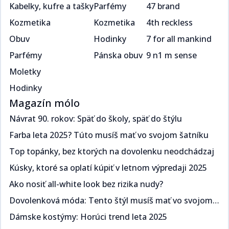
Kabelky, kufre a tašky
Parfémy
47 brand
Kozmetika
Kozmetika
4th reckless
Obuv
Hodinky
7 for all mankind
Parfémy
Pánska obuv
9 n1 m sense
Moletky
Hodinky
Magazín mólo
Návrat 90. rokov: Späť do školy, späť do štýlu​​​​‌ ‍ ​‍​‍‌‍ ‌ ​‍‌‍‍‌‌‍‌ ‌‍‍‌‌‍ ‍​‍​‍​ ‍‍​‍​‍‌ ​ ‌‍​‌‌‍ ‍‌‍‍‌‌ ‌​‌ ‍‌​‍ ‍‌‍‍‌‌‍ ​‍​‍​‍ ​​‍​‍‌‍‍​‌ ​‍‌‍‌‌‌‍‌‍​‍​‍​ ‍‍​‍​‍‌‍‍​‌ ‌​‌ ‌​‌ ​​​ ‍‍​‍ ​‍ ‌‍ ​‌‍ ‌‍​ ‌‍​‌‌‍ ​‌‍‍​‌‍ ‌ ​ ‌ ‌​​ ‍‍​ ​ ​ ​​​ ​​​ ​​​‍ ‌ ​ ‌ ‌​‌ ‌‌‌‍‌​‌‍‍‌‌‍ ​‍ ‌‍‍‌‌‍ ‍‌ ‌​‌‍‌‌‌‍ ‍‌ ‌​​‍ ‌‍‌‌‌‍‌​‌‍‍‌‌ ‌​​‍ ‌‍ ‌‌‍ ‌‍‌​‌‍‌‌​ ‌‌ ​​‌ ​‍‌‍‌‌‌ ​ ‌‍‌‌‌‍ ‍‌ ‌​‌‍​‌‌ ‌​‌‍‍‌‌‍ ‌‍ ‍​ ‍ ‌‍‍‌‌‍‌​​ ‌​ ​‍‌‍​ ‌‍​ ‌‍‌​​ ‍​​ ‍​​ ‌‌​ ​‌​‍ ‌​ ‍​​ ​ ‌‍​‌​ ​‌​‍ ‌​ ‌​‌‍‌​​ ​‌​ ​‍​‍ ‌‌‍​‌‌‍​‌​ ​​​ ​​​‍ ‌​ ‍‌​ ‌ ​ ​‌‌‍​ ​ ​‌​ ​‌‌‍​‍‌‍‌​​ ​‍‌‍‌​‌‍‌‍​ ‌ ​ ‍ ‌ ‌​‌ ‍‌‌ ​​‌‍‌‌​ ‌‌ ​​‌‍ ‌ ​ ‌ ‌​​ ‍ ‌ ​​‌‍​‌‌ ‌​‌‍‍​​ ‌‌ ‌​‌‍‍‌‌ ‌​‌‍ ​‌‍‌‌​ ‌‍​‍‌‍​‌‌ ​ ‌‍‌‌‌‌‌‌‌ ​‍‌‍ ​​ ‌‌‍‍​‌ ‌​‌ ‌​‌ ​​​‍‌‌​ ​ ‌​​‌​‍‌‌​ ​‍‌​‌‍​‍‌‌​ ​‍‌​‌‍‌‍ ​‌‍ ‌‍​ ‌‍​‌‌‍ ​‌‍‍​‌‍ ‌ ​ ‌ ‌​​‍‌‌​ ​ ‌​​‌​ ​ ​ ​​​ ​​​ ​​​‍‌‌​ ​‍‌​‌‍‌ ​ ‌ ‌​‌ ‌‌‌‍‌​‌‍‍‌‌‍ ​‍‌‍‌‍‍‌‌‍‌​​ ‌​ ​‍‌‍​ ‌‍​ ‌‍‌​​ ‍​​ ‍​​ ‌‌​ ​‌​‍ ‌​ ‍​​ ​ ‌‍​‌​ ​‌​‍ ‌​ ‌​‌‍‌​​ ​‌​ ​‍​‍ ‌‌‍​‌‌‍​‌​ ​​​ ​​​‍ ‌​ ‍‌​ ‌ ​ ​‌‌‍​ ​ ​‌​ ​‌‌‍​‍‌‍‌​​ ​‍‌‍‌​‌‍‌‍​ ‌ ​‍‌‍‌ ‌​‌ ‍‌‌ ​​‌‍‌‌​ ‌‌ ​​‌‍ ‌ ​ ‌ ‌​​‍‌‍‌ ​​‌‍​‌‌ ‌​‌‍‍​​ ‌‌ ‌​‌‍‍‌‌ ‌​‌‍ ​‌‍‌‌​‍‌‍‌ ​​‌‍‌‌‌ ​‍‌ ​ ‌ ​​‌‍‌‌‌‍​ ‌ ‌​‌‍‍‌‌ ‌‍‌‍‌‌​ ‌‌ ​​‌ ‌‌‌‍​‍‌‍ ​‌‍‍‌‌ ​ ‌‍‍​‌‍‌‌‌‍‌​​‍​‍‌ ‌
Farba leta 2025? Túto musíš mať vo svojom šatníku ​​​​‌ ‍ ​‍​‍‌‍ ‌ ​‍‌‍‍‌‌‍‌ ‌‍‍‌‌‍ ‍​‍​‍​ ‍‍​‍​‍‌ ​ ‌‍​‌‌‍ ‍‌‍‍‌‌ ‌​‌ ‍‌​‍ ‍‌‍‍‌‌‍ ​‍​‍​‍ ​​‍​‍‌‍‍​‌ ​‍‌‍‌‌‌‍‌‍​‍​‍​ ‍‍​‍​‍‌‍‍​‌ ‌​‌ ‌​‌ ​​​ ‍‍​‍ ​‍ ‌‍ ​‌‍ ‌‍​ ‌‍​‌‌‍ ​‌‍‍​‌‍ ‌ ​ ‌ ‌​​ ‍‍​ ​ ​ ​​​ ​​​ ​​​‍ ‌ ​ ‌ ‌​‌ ‌‌‌‍‌​‌‍‍‌‌‍ ​‍ ‌‍‍‌‌‍ ‍‌ ‌​‌‍‌‌‌‍ ‍‌ ‌​​‍ ‌‍‌‌‌‍‌​‌‍‍‌‌ ‌​​‍ ‌‍ ‌‌‍ ‌‍‌​‌‍‌‌​ ‌‌ ​​‌ ​‍‌‍‌‌‌ ​ ‌‍‌‌‌‍ ‍‌ ‌​‌‍​‌‌ ‌​‌‍‍‌‌‍ ‌‍ ‍​ ‍ ‌‍‍‌‌‍‌​​ ‌​ ​‌‌‍​‌​ ‌​​ ‌‍​ ​​‌‍​‌​ ​‍‌‍​‍​‍ ‌​ ‍​‌‍​‍‌‍​‍‌‍‌‍​‍ ‌​ ‌​‌‍‌‍​ ​​​ ​‍​‍ ‌‌‍​‌‌‍​‍​ ‌ ‌‍‌‍​‍ ‌‌‍‌‍​ ‍‌‌‍​ ‌‍​‍​ ‍‌​ ‍‌‌‍‌‌​ ​​‌‍‌‍​ ​ ‌‍‌​​ ​‍​ ‍ ‌ ‌​‌ ‍‌‌ ​​‌‍‌‌​ ‌‌ ​​‌‍ ‌ ​ ‌ ‌​​ ‍ ‌ ​​‌‍​‌‌ ‌​‌‍‍​​ ‌‌ ‌​‌‍‍‌‌ ‌​‌‍ ​‌‍‌‌​ ‌‍​‍‌‍​‌‌ ​ ‌‍‌‌‌‌‌‌‌ ​‍‌‍ ​​ ‌‌‍‍​‌ ‌​‌ ‌​‌ ​​​‍‌‌​ ​ ‌​​‌​‍‌‌​ ​‍‌​‌‍​‍‌‌​ ​‍‌​‌‍‌‍ ​‌‍ ‌‍​ ‌‍​‌‌‍ ​‌‍‍​‌‍ ‌ ​ ‌ ‌​​‍‌‌​ ​ ‌​​‌​ ​ ​ ​​​ ​​​ ​​​‍‌‌​ ​‍‌​‌‍‌ ​ ‌ ‌​‌ ‌‌‌‍‌​‌‍‍‌‌‍ ​‍‌‍‌‍‍‌‌‍‌​​ ‌​ ​‌‌‍​‌​ ‌​​ ‌‍​ ​​‌‍​‌​ ​‍‌‍​‍​‍ ‌​ ‍​‌‍​‍‌‍​‍‌‍‌‍​‍ ‌​ ‌​‌‍‌‍​ ​​​ ​‍​‍ ‌‌‍​‌‌‍​‍​ ‌ ‌‍‌‍​‍ ‌‌‍‌‍​ ‍‌‌‍​ ‌‍​‍​ ‍‌​ ‍‌‌‍‌‌​ ​​‌‍‌‍​ ​ ‌‍‌​​ ​‍​‍‌‍‌ ‌​‌ ‍‌‌ ​​‌‍‌‌​ ‌‌ ​​‌‍ ‌ ​ ‌ ‌​​‍‌‍‌ ​​‌‍​‌‌ ‌​‌‍‍​​ ‌‌ ‌​‌‍‍‌‌ ‌​‌‍ ​‌‍‌‌​‍‌‍‌ ​​‌‍‌‌‌ ​‍‌ ​ ‌ ​​‌‍‌‌‌‍​ ‌ ‌​‌‍‍‌‌ ‌‍‌‍‌‌​ ‌‌ ​​‌ ‌‌‌‍​‍‌‍ ​‌‍‍‌‌ ​ ‌‍‍​‌‍‌‌‌‍‌​​‍​‍‌ ‌
Top topánky, bez ktorých na dovolenku neodchádzaj​​​​‌ ‍ ​‍​‍‌‍ ‌ ​‍‌‍‍‌‌‍‌ ‌‍‍‌‌‍ ‍​‍​‍​ ‍‍​‍​‍‌ ​ ‌‍​‌‌‍ ‍‌‍‍‌‌ ‌​‌ ‍‌​‍ ‍‌‍‍‌‌‍ ​‍​‍​‍ ​​‍​‍‌‍‍​‌ ​‍‌‍‌‌‌‍‌‍​‍​‍​ ‍‍​‍​‍‌‍‍​‌ ‌​‌ ‌​‌ ​​​ ‍‍​‍ ​‍ ‌‍ ​‌‍ ‌‍​ ‌‍​‌‌‍ ​‌‍‍​‌‍ ‌ ​ ‌ ‌​​ ‍‍​ ​ ​ ​​​ ​​​ ​​​‍ ‌ ​ ‌ ‌​‌ ‌‌‌‍‌​‌‍‍‌‌‍ ​‍ ‌‍‍‌‌‍ ‍‌ ‌​‌‍‌‌‌‍ ‍‌ ‌​​‍ ‌‍‌‌‌‍‌​‌‍‍‌‌ ‌​​‍ ‌‍ ‌‌‍ ‌‍‌​‌‍‌‌​ ‌‌ ​​‌ ​‍‌‍‌‌‌ ​ ‌‍‌‌‌‍ ‍‌ ‌​‌‍​‌‌ ‌​‌‍‍‌‌‍ ‌‍ ‍​ ‍ ‌‍‍‌‌‍‌​​ ‌​ ​‌​ ‍‌​ ​‍‌‍​ ​ ‌ ​ ​‌​ ‌‌​ ​‍​‍ ‌‌‍​‌‌‍​‌​ ‍​‌‍​‍​‍ ‌​ ‌​​ ‌‌​ ‍‌‌‍‌‍​‍ ‌‌‍​‌​ ‍​​ ‌ ​ ‍​​‍ ‌​ ‍‌​ ‌ ​ ​​​ ‍‌‌‍​ ​ ‍​​ ‍‌​ ​‍​ ​​‌‍‌‍‌‍​‍‌‍‌‌​ ‍ ‌ ‌​‌ ‍‌‌ ​​‌‍‌‌​ ‌‌ ​​‌‍ ‌ ​ ‌ ‌​​ ‍ ‌ ​​‌‍​‌‌ ‌​‌‍‍​​ ‌‌ ‌​‌‍‍‌‌ ‌​‌‍ ​‌‍‌‌​ ‌‍​‍‌‍​‌‌ ​ ‌‍‌‌‌‌‌‌‌ ​‍‌‍ ​​ ‌‌‍‍​‌ ‌​‌ ‌​‌ ​​​‍‌‌​ ​ ‌​​‌​‍‌‌​ ​‍‌​‌‍​‍‌‌​ ​‍‌​‌‍‌‍ ​‌‍ ‌‍​ ‌‍​‌‌‍ ​‌‍‍​‌‍ ‌ ​ ‌ ‌​​‍‌‌​ ​ ‌​​‌​ ​ ​ ​​​ ​​​ ​​​‍‌‌​ ​‍‌​‌‍‌ ​ ‌ ‌​‌ ‌‌‌‍‌​‌‍‍‌‌‍ ​‍‌‍‌‍‍‌‌‍‌​​ ‌​ ​‌​ ‍‌​ ​‍‌‍​ ​ ‌ ​ ​‌​ ‌‌​ ​‍​‍ ‌‌‍​‌‌‍​‌​ ‍​‌‍​‍​‍ ‌​ ‌​​ ‌‌​ ‍‌‌‍‌‍​‍ ‌‌‍​‌​ ‍​​ ‌ ​ ‍​​‍ ‌​ ‍‌​ ‌ ​ ​​​ ‍‌‌‍​ ​ ‍​​ ‍‌​ ​‍​ ​​‌‍‌‍‌‍​‍‌‍‌‌​‍‌‍‌ ‌​‌ ‍‌‌ ​​‌‍‌‌​ ‌‌ ​​‌‍ ‌ ​ ‌ ‌​​‍‌‍‌ ​​‌‍​‌‌ ‌​‌‍‍​​ ‌‌ ‌​‌‍‍‌‌ ‌​‌‍ ​‌‍‌‌​‍‌‍‌ ​​‌‍‌‌‌ ​‍‌ ​ ‌ ​​‌‍‌‌‌‍​ ‌ ‌​‌‍‍‌‌ ‌‍‌‍‌‌​ ‌‌ ​​‌ ‌‌‌‍​‍‌‍ ​‌‍‍‌‌ ​ ‌‍‍​‌‍‌‌‌‍‌​​‍​‍‌ ‌
Kúsky, ktoré sa oplatí kúpiť v letnom výpredaji 2025​​​​‌ ‍ ​‍​‍‌‍ ‌ ​‍‌‍‍‌‌‍‌ ‌‍‍‌‌‍ ‍​‍​‍​ ‍‍​‍​‍‌ ​ ‌‍​‌‌‍ ‍‌‍‍‌‌ ‌​‌ ‍‌​‍ ‍‌‍‍‌‌‍ ​‍​‍​‍ ​​‍​‍‌‍‍​‌ ​‍‌‍‌‌‌‍‌‍​‍​‍​ ‍‍​‍​‍‌‍‍​‌ ‌​‌ ‌​‌ ​​​ ‍‍​‍ ​‍ ‌‍ ​‌‍ ‌‍​ ‌‍​‌‌‍ ​‌‍‍​‌‍ ‌ ​ ‌ ‌​​ ‍‍​ ​ ​ ​​​ ​​​ ​​​‍ ‌ ​ ‌ ‌​‌ ‌‌‌‍‌​‌‍‍‌‌‍ ​‍ ‌‍‍‌‌‍ ‍‌ ‌​‌‍‌‌‌‍ ‍‌ ‌​​‍ ‌‍‌‌‌‍‌​‌‍‍‌‌ ‌​​‍ ‌‍ ‌‌‍ ‌‍‌​‌‍‌‌​ ‌‌ ​​‌ ​‍‌‍‌‌‌ ​ ‌‍‌‌‌‍ ‍‌ ‌​‌‍​‌‌ ‌​‌‍‍‌‌‍ ‌‍ ‍​ ‍ ‌‍‍‌‌‍‌​​ ‌‌‍​‌‌‍​‍​ ​ ​ ‌​‌‍‌​‌‍‌‌​ ​ ‌‍‌​​‍ ‌​ ‍‌​ ​‌​ ‍‌​ ​‍​‍ ‌​ ‌​‌‍​‌​ ​‌​ ‍​​‍ ‌‌‍​‌​ ‌‌​ ‍​‌‍‌‌​‍ ‌‌‍‌‍​ ‌‌‌‍​‌‌‍​‌​ ​‌‌‍​ ​ ‍‌​ ‌ ‌‍‌​‌‍​‌​ ​​‌‍​ ​ ‍ ‌ ‌​‌ ‍‌‌ ​​‌‍‌‌​ ‌‌ ​​‌‍ ‌ ​ ‌ ‌​​ ‍ ‌ ​​‌‍​‌‌ ‌​‌‍‍​​ ‌‌ ‌​‌‍‍‌‌ ‌​‌‍ ​‌‍‌‌​ ‌‍​‍‌‍​‌‌ ​ ‌‍‌‌‌‌‌‌‌ ​‍‌‍ ​​ ‌‌‍‍​‌ ‌​‌ ‌​‌ ​​​‍‌‌​ ​ ‌​​‌​‍‌‌​ ​‍‌​‌‍​‍‌‌​ ​‍‌​‌‍‌‍ ​‌‍ ‌‍​ ‌‍​‌‌‍ ​‌‍‍​‌‍ ‌ ​ ‌ ‌​​‍‌‌​ ​ ‌​​‌​ ​ ​ ​​​ ​​​ ​​​‍‌‌​ ​‍‌​‌‍‌ ​ ‌ ‌​‌ ‌‌‌‍‌​‌‍‍‌‌‍ ​‍‌‍‌‍‍‌‌‍‌​​ ‌‌‍​‌‌‍​‍​ ​ ​ ‌​‌‍‌​‌‍‌‌​ ​ ‌‍‌​​‍ ‌​ ‍‌​ ​‌​ ‍‌​ ​‍​‍ ‌​ ‌​‌‍​‌​ ​‌​ ‍​​‍ ‌‌‍​‌​ ‌‌​ ‍​‌‍‌‌​‍ ‌‌‍‌‍​ ‌‌‌‍​‌‌‍​‌​ ​‌‌‍​ ​ ‍‌​ ‌ ‌‍‌​‌‍​‌​ ​​‌‍​ ​‍‌‍‌ ‌​‌ ‍‌‌ ​​‌‍‌‌​ ‌‌ ​​‌‍ ‌ ​ ‌ ‌​​‍‌‍‌ ​​‌‍​‌‌ ‌​‌‍‍​​ ‌‌ ‌​‌‍‍‌‌ ‌​‌‍ ​‌‍‌‌​‍‌‍‌ ​​‌‍‌‌‌ ​‍‌ ​ ‌ ​​‌‍‌‌‌‍​ ‌ ‌​‌‍‍‌‌ ‌‍‌‍‌‌​ ‌‌ ​​‌ ‌‌‌‍​‍‌‍ ​‌‍‍‌‌ ​ ‌‍‍​‌‍‌‌‌‍‌​​‍​‍‌ ‌
Ako nosiť all-white look bez rizika nudy?​​​​‌ ‍ ​‍​‍‌‍ ‌ ​‍‌‍‍‌‌‍‌ ‌‍‍‌‌‍ ‍​‍​‍​ ‍‍​‍​‍‌ ​ ‌‍​‌‌‍ ‍‌‍‍‌‌ ‌​‌ ‍‌​‍ ‍‌‍‍‌‌‍ ​‍​‍​‍ ​​‍​‍‌‍‍​‌ ​‍‌‍‌‌‌‍‌‍​‍​‍​ ‍‍​‍​‍‌‍‍​‌ ‌​‌ ‌​‌ ​​​ ‍‍​‍ ​‍ ‌‍ ​‌‍ ‌‍​ ‌‍​‌‌‍ ​‌‍‍​‌‍ ‌ ​ ‌ ‌​​ ‍‍​ ​ ​ ​​​ ​​​ ​​​‍ ‌ ​ ‌ ‌​‌ ‌‌‌‍‌​‌‍‍‌‌‍ ​‍ ‌‍‍‌‌‍ ‍‌ ‌​‌‍‌‌‌‍ ‍‌ ‌​​‍ ‌‍‌‌‌‍‌​‌‍‍‌‌ ‌​​‍ ‌‍ ‌‌‍ ‌‍‌​‌‍‌‌​ ‌‌ ​​‌ ​‍‌‍‌‌‌ ​ ‌‍‌‌‌‍ ‍‌ ‌​‌‍​‌‌ ‌​‌‍‍‌‌‍ ‌‍ ‍​ ‍ ‌‍‍‌‌‍‌​​ ‌‌‍‌‍​ ‌‌​ ‍‌​ ‍‌​ ‍​​ ‌‌‌‍‌‍​ ​ ​‍ ‌​ ‍‌‌‍​ ​ ​ ‌‍​‌​‍ ‌​ ‌​‌‍‌‌​ ‌​​ ​​​‍ ‌​ ‍​​ ‌ ​ ​‍‌‍‌‌​‍ ‌​ ‌​​ ​‌‌‍‌​‌‍‌‌‌‍‌‌‌‍​‍‌‍‌‌​ ​‌​ ‍‌‌‍‌‌​ ‌‍​ ‌ ​ ‍ ‌ ‌​‌ ‍‌‌ ​​‌‍‌‌​ ‌‌ ​​‌‍ ‌ ​ ‌ ‌​​ ‍ ‌ ​​‌‍​‌‌ ‌​‌‍‍​​ ‌‌ ‌​‌‍‍‌‌ ‌​‌‍ ​‌‍‌‌​ ‌‍​‍‌‍​‌‌ ​ ‌‍‌‌‌‌‌‌‌ ​‍‌‍ ​​ ‌‌‍‍​‌ ‌​‌ ‌​‌ ​​​‍‌‌​ ​ ‌​​‌​‍‌‌​ ​‍‌​‌‍​‍‌‌​ ​‍‌​‌‍‌‍ ​‌‍ ‌‍​ ‌‍​‌‌‍ ​‌‍‍​‌‍ ‌ ​ ‌ ‌​​‍‌‌​ ​ ‌​​‌​ ​ ​ ​​​ ​​​ ​​​‍‌‌​ ​‍‌​‌‍‌ ​ ‌ ‌​‌ ‌‌‌‍‌​‌‍‍‌‌‍ ​‍‌‍‌‍‍‌‌‍‌​​ ‌‌‍‌‍​ ‌‌​ ‍‌​ ‍‌​ ‍​​ ‌‌‌‍‌‍​ ​ ​‍ ‌​ ‍‌‌‍​ ​ ​ ‌‍​‌​‍ ‌​ ‌​‌‍‌‌​ ‌​​ ​​​‍ ‌​ ‍​​ ‌ ​ ​‍‌‍‌‌​‍ ‌​ ‌​​ ​‌‌‍‌​‌‍‌‌‌‍‌‌‌‍​‍‌‍‌‌​ ​‌​ ‍‌‌‍‌‌​ ‌‍​ ‌ ​‍‌‍‌ ‌​‌ ‍‌‌ ​​‌‍‌‌​ ‌‌ ​​‌‍ ‌ ​ ‌ ‌​​‍‌‍‌ ​​‌‍​‌‌ ‌​‌‍‍​​ ‌‌ ‌​‌‍‍‌‌ ‌​‌‍ ​‌‍‌‌​‍‌‍‌ ​​‌‍‌‌‌ ​‍‌ ​ ‌ ​​‌‍‌‌‌‍​ ‌ ‌​‌‍‍‌‌ ‌‍‌‍‌‌​ ‌‌ ​​‌ ‌‌‌‍​‍‌‍ ​‌‍‍‌‌ ​ ‌‍‍​‌‍‌‌‌‍‌​​‍​‍‌ ‌
Dovolenková móda: Tento štýl musíš mať vo svojom šatníku ​​​​‌ ‍ ​‍​‍‌‍ ‌ ​‍‌‍‍‌‌‍‌ ‌‍‍‌‌‍ ‍​‍​‍​ ‍‍​‍​‍‌ ​ ‌‍​‌‌‍ ‍‌‍‍‌‌ ‌​‌ ‍‌​‍ ‍‌‍‍‌‌‍ ​‍​‍​‍ ​​‍​‍‌‍‍​‌ ​‍‌‍‌‌‌‍‌‍​‍​‍​ ‍‍​‍​‍‌‍‍​‌ ‌​‌ ‌​‌ ​​​ ‍‍​‍ ​‍ ‌‍ ​‌‍ ‌‍​ ‌‍​‌‌‍ ​‌‍‍​‌‍ ‌ ​ ‌ ‌​​ ‍‍​ ​ ​ ​​​ ​​​ ​​​‍ ‌ ​ ‌ ‌​‌ ‌‌‌‍‌​‌‍‍‌‌‍ ​‍ ‌‍‍‌‌‍ ‍‌ ‌​‌‍‌‌‌‍ ‍‌ ‌​​‍ ‌‍‌‌‌‍‌​‌‍‍‌‌ ‌​​‍ ‌‍ ‌‌‍ ‌‍‌​‌‍‌‌​ ‌‌ ​​‌ ​‍‌‍‌‌‌ ​ ‌‍‌‌‌‍ ‍‌ ‌​‌‍​‌‌ ‌​‌‍‍‌‌‍ ‌‍ ‍​ ‍ ‌‍‍‌‌‍‌​​ ‌​ ​​​ ‌‌​ ​​‌‍‌‌​ ‍​‌‍‌​​ ​​‌‍‌‌​‍ ‌​ ​​​ ‍‌​ ‌ ​ ‍​​‍ ‌​ ‌​​ ​ ‌‍​ ​ ‌​​‍ ‌​ ‍‌‌‍​‌​ ‍‌​ ​​​‍ ‌​ ‍​​ ​‌​ ‍​​ ​‍​ ​​‌‍‌‌​ ​ ​ ​‌​ ​ ‌‍​ ​ ‍​​ ​‍​ ‍ ‌ ‌​‌ ‍‌‌ ​​‌‍‌‌​ ‌‌ ​​‌‍ ‌ ​ ‌ ‌​​ ‍ ‌ ​​‌‍​‌‌ ‌​‌‍‍​​ ‌‌ ‌​‌‍‍‌‌ ‌​‌‍ ​‌‍‌‌​ ‌‍​‍‌‍​‌‌ ​ ‌‍‌‌‌‌‌‌‌ ​‍‌‍ ​​ ‌‌‍‍​‌ ‌​‌ ‌​‌ ​​​‍‌‌​ ​ ‌​​‌​‍‌‌​ ​‍‌​‌‍​‍‌‌​ ​‍‌​‌‍‌‍ ​‌‍ ‌‍​ ‌‍​‌‌‍ ​‌‍‍​‌‍ ‌ ​ ‌ ‌​​‍‌‌​ ​ ‌​​‌​ ​ ​ ​​​ ​​​ ​​​‍‌‌​ ​‍‌​‌‍‌ ​ ‌ ‌​‌ ‌‌‌‍‌​‌‍‍‌‌‍ ​‍‌‍‌‍‍‌‌‍‌​​ ‌​ ​​​ ‌‌​ ​​‌‍‌‌​ ‍​‌‍‌​​ ​​‌‍‌‌​‍ ‌​ ​​​ ‍‌​ ‌ ​ ‍​​‍ ‌​ ‌​​ ​ ‌‍​ ​ ‌​​‍ ‌​ ‍‌‌‍​‌​ ‍‌​ ​​​‍ ‌​ ‍​​ ​‌​ ‍​​ ​‍​ ​​‌‍‌‌​ ​ ​ ​‌​ ​ ‌‍​ ​ ‍​​ ​‍​‍‌‍‌ ‌​‌ ‍‌‌ ​​‌‍‌‌​ ‌‌ ​​‌‍ ‌ ​ ‌ ‌​​‍‌‍‌ ​​‌‍​‌‌ ‌​‌‍‍​​ ‌‌ ‌​‌‍‍‌‌ ‌​‌‍ ​‌‍‌‌​‍‌‍‌ ​​‌‍‌‌‌ ​‍‌ ​ ‌ ​​‌‍‌‌‌‍​ ‌ ‌​‌‍‍‌‌ ‌‍‌‍‌‌​ ‌‌ ​​‌ ‌‌‌‍​‍‌‍ ​‌‍‍‌‌ ​ ‌‍‍​‌‍‌‌‌‍‌​​‍​‍‌ ‌
Dámske kostýmy: Horúci trend leta 2025 ​​​​‌ ‍ ​‍​‍‌‍ ‌ ​‍‌‍‍‌‌‍‌ ‌‍‍‌‌‍ ‍​‍​‍​ ‍‍​‍​‍‌ ​ ‌‍​‌‌‍ ‍‌‍‍‌‌ ‌​‌ ‍‌​‍ ‍‌‍‍‌‌‍ ​‍​‍​‍ ​​‍​‍‌‍‍​‌ ​‍‌‍‌‌‌‍‌‍​‍​‍​ ‍‍​‍​‍‌‍‍​‌ ‌​‌ ‌​‌ ​​​ ‍‍​‍ ​‍ ‌‍ ​‌‍ ‌‍​ ‌‍​‌‌‍ ​‌‍‍​‌‍ ‌ ​ ‌ ‌​​ ‍‍​ ​ ​ ​​​ ​​​ ​​​‍ ‌ ​ ‌ ‌​‌ ‌‌‌‍‌​‌‍‍‌‌‍ ​‍ ‌‍‍‌‌‍ ‍‌ ‌​‌‍‌‌‌‍ ‍‌ ‌​​‍ ‌‍‌‌‌‍‌​‌‍‍‌‌ ‌​​‍ ‌‍ ‌‌‍ ‌‍‌​‌‍‌‌​ ‌‌ ​​‌ ​‍‌‍‌‌‌ ​ ‌‍‌‌‌‍ ‍‌ ‌​‌‍​‌‌ ‌​‌‍‍‌‌‍ ‌‍ ‍​ ‍ ‌‍‍‌‌‍‌​​ ‌​ ​‌​ ‍​​ ‍‌​ ​‌​ ‌​​ ‌‍‌‍‌​‌‍‌​​‍ ‌‌‍‌‌​ ‌ ​ ‌‌​ ‌​​‍ ‌​ ‌​​ ​‍​ ‌‍‌‍‌‍​‍ ‌​ ‍​​ ‌​‌‍‌‍​ ‌ ​‍ ‌​ ​‌‌‍‌​​ ‍‌​ ‌‌‌‍‌‍​ ​ ​ ​ ​ ​‍​ ​​​ ‌‌‌‍‌‍‌‍‌‍​ ‍ ‌ ‌​‌ ‍‌‌ ​​‌‍‌‌​ ‌‌ ​​‌‍ ‌ ​ ‌ ‌​​ ‍ ‌ ​​‌‍​‌‌ ‌​‌‍‍​​ ‌‌ ‌​‌‍‍‌‌ ‌​‌‍ ​‌‍‌‌​ ‌‍​‍‌‍​‌‌ ​ ‌‍‌‌‌‌‌‌‌ ​‍‌‍ ​​ ‌‌‍‍​‌ ‌​‌ ‌​‌ ​​​‍‌‌​ ​ ‌​​‌​‍‌‌​ ​‍‌​‌‍​‍‌‌​ ​‍‌​‌‍‌‍ ​‌‍ ‌‍​ ‌‍​‌‌‍ ​‌‍‍​‌‍ ‌ ​ ‌ ‌​​‍‌‌​ ​ ‌​​‌​ ​ ​ ​​​ ​​​ ​​​‍‌‌​ ​‍‌​‌‍‌ ​ ‌ ‌​‌ ‌‌‌‍‌​‌‍‍‌‌‍ ​‍‌‍‌‍‍‌‌‍‌​​ ‌​ ​‌​ ‍​​ ‍‌​ ​‌​ ‌​​ ‌‍‌‍‌​‌‍‌​​‍ ‌‌‍‌‌​ ‌ ​ ‌‌​ ‌​​‍ ‌​ ‌​​ ​‍​ ‌‍‌‍‌‍​‍ ‌​ ‍​​ ‌​‌‍‌‍​ ‌ ​‍ ‌​ ​‌‌‍‌​​ ‍‌​ ‌‌‌‍‌‍​ ​ ​ ​ ​ ​‍​ ​​​ ‌‌‌‍‌‍‌‍‌‍​‍‌‍‌ ‌​‌ ‍‌‌ ​​‌‍‌‌​ ‌‌ ​​‌‍ ‌ ​ ‌ ‌​​‍‌‍‌ ​​‌‍​‌‌ ‌​‌‍‍​​ ‌‌ ‌​‌‍‍‌‌ ‌​‌‍ ​‌‍‌‌​‍‌‍‌ ​​‌‍‌‌‌ ​‍‌ ​ ‌ ​​‌‍‌‌‌‍​ ‌ ‌​‌‍‍‌‌ ‌‍‌‍‌‌​ ‌‌ ​​‌ ‌‌‌‍​‍‌‍ ​‌‍‍‌‌ ​ ‌‍‍​‌‍‌‌‌‍‌​​‍​‍‌ ‌