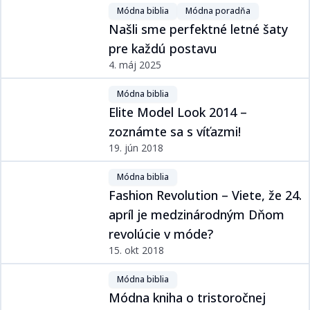
Módna biblia​​​​‌ ‍ ​‍​‍‌‍ ‌ ​‍‌‍‍‌‌‍‌ ‌‍‍‌‌‍ ‍​‍​‍​ ‍‍​‍​‍‌ ​ ‌‍​‌‌‍ ‍‌‍‍‌‌ ‌​‌ ‍‌​‍ ‍‌‍‍‌‌‍ ​‍​‍​‍ ​​‍​‍‌‍‍​‌ ​‍‌‍‌‌‌‍‌‍​‍​‍​ ‍‍​‍​‍‌‍‍​‌ ‌​‌ ‌​‌ ​​​ ‍‍​‍ ​‍ ‌‍ ​‌‍ ‌‍​ ‌‍​‌‌‍ ​‌‍‍​‌‍ ‌ ​ ‌ ‌​​ ‍‍​ ​ ​ ​​​ ​​​ ​​​‍ ‌ ​ ‌ ‌​‌ ‌‌‌‍‌​‌‍‍‌‌‍ ​‍ ‌‍‍‌‌‍ ‍‌ ‌​‌‍‌‌‌‍ ‍‌ ‌​​‍ ‌‍‌‌‌‍‌​‌‍‍‌‌ ‌​​‍ ‌‍ ‌‌‍ ‌‍‌​‌‍‌‌​ ‌‌ ​​‌ ​‍‌‍‌‌‌ ​ ‌‍‌‌‌‍ ‍‌ ‌​‌‍​‌‌ ‌​‌‍‍‌‌‍ ‌‍ ‍​ ‍ ‌‍‍‌‌‍‌​​ ‌‌‍​ ‌‍​‌‌ ‌​‌‍‌‌‌‍‌ ‌‍ ‌ ​‍‌ ‍‌​‍ ‌​ ‌​​ ​ ​ ​ ​ ​‌​ ‍ ‌ ‌​‌ ‍‌‌ ​​‌‍‌‌​ ‌‌‍​ ‌‍​‌‌ ‌​‌‍‌‌‌‍‌ ‌‍ ‌ ​‍‌ ‍‌​ ‍ ‌ ​​‌‍​‌‌ ‌​‌‍‍​​ ‌‌‍ ‍‌‍​‌‌‍ ‌‌‍‌‌​ ‌‍​‍‌‍​‌‌ ​ ‌‍‌‌‌‌‌‌‌ ​‍‌‍ ​​ ‌‌‍‍​‌ ‌​‌ ‌​‌ ​​​‍‌‌​ ​ ‌​​‌​‍‌‌​ ​‍‌​‌‍​‍‌‌​ ​‍‌​‌‍‌‍ ​‌‍ ‌‍​ ‌‍​‌‌‍ ​‌‍‍​‌‍ ‌ ​ ‌ ‌​​‍‌‌​ ​ ‌​​‌​ ​ ​ ​​​ ​​​ ​​​‍‌‌​ ​‍‌​‌‍‌ ​ ‌ ‌​‌ ‌‌‌‍‌​‌‍‍‌‌‍ ​‍‌‍‌‍‍‌‌‍‌​​ ‌‌‍​ ‌‍​‌‌ ‌​‌‍‌‌‌‍‌ ‌‍ ‌ ​‍‌ ‍‌​‍ ‌​ ‌​​ ​ ​ ​ ​ ​‌​‍‌‍‌ ‌​‌ ‍‌‌ ​​‌‍‌‌​ ‌‌‍​ ‌‍​‌‌ ‌​‌‍‌‌‌‍‌ ‌‍ ‌ ​‍‌ ‍‌​‍‌‍‌ ​​‌‍​‌‌ ‌​‌‍‍​​ ‌‌‍ ‍‌‍​‌‌‍ ‌‌‍‌‌​‍‌‍‌ ​​‌‍‌‌‌ ​‍‌ ​ ‌ ​​‌‍‌‌‌‍​ ‌ ‌​‌‍‍‌‌ ‌‍‌‍‌‌​ ‌‌ ​​‌ ‌‌‌‍​‍‌‍ ​‌‍‍‌‌ ​ ‌‍‍​‌‍‌‌‌‍‌​​‍​‍‌ ‌
Módna poradňa​​​​‌ ‍ ​‍​‍‌‍ ‌ ​‍‌‍‍‌‌‍‌ ‌‍‍‌‌‍ ‍​‍​‍​ ‍‍​‍​‍‌ ​ ‌‍​‌‌‍ ‍‌‍‍‌‌ ‌​‌ ‍‌​‍ ‍‌‍‍‌‌‍ ​‍​‍​‍ ​​‍​‍‌‍‍​‌ ​‍‌‍‌‌‌‍‌‍​‍​‍​ ‍‍​‍​‍‌‍‍​‌ ‌​‌ ‌​‌ ​​​ ‍‍​‍ ​‍ ‌‍ ​‌‍ ‌‍​ ‌‍​‌‌‍ ​‌‍‍​‌‍ ‌ ​ ‌ ‌​​ ‍‍​ ​ ​ ​​​ ​​​ ​​​‍ ‌ ​ ‌ ‌​‌ ‌‌‌‍‌​‌‍‍‌‌‍ ​‍ ‌‍‍‌‌‍ ‍‌ ‌​‌‍‌‌‌‍ ‍‌ ‌​​‍ ‌‍‌‌‌‍‌​‌‍‍‌‌ ‌​​‍ ‌‍ ‌‌‍ ‌‍‌​‌‍‌‌​ ‌‌ ​​‌ ​‍‌‍‌‌‌ ​ ‌‍‌‌‌‍ ‍‌ ‌​‌‍​‌‌ ‌​‌‍‍‌‌‍ ‌‍ ‍​ ‍ ‌‍‍‌‌‍‌​​ ‌‌‍​ ‌‍​‌‌ ‌​‌‍‌‌‌‍‌ ‌‍ ‌ ​‍‌ ‍‌​‍ ‌​ ​‌​ ‍‌​ ‍ ‌ ‌​‌ ‍‌‌ ​​‌‍‌‌​ ‌‌‍​ ‌‍​‌‌ ‌​‌‍‌‌‌‍‌ ‌‍ ‌ ​‍‌ ‍‌​ ‍ ‌ ​​‌‍​‌‌ ‌​‌‍‍​​ ‌‌‍ ‍‌‍​‌‌‍ ‌‌‍‌‌​ ‌‍​‍‌‍​‌‌ ​ ‌‍‌‌‌‌‌‌‌ ​‍‌‍ ​​ ‌‌‍‍​‌ ‌​‌ ‌​‌ ​​​‍‌‌​ ​ ‌​​‌​‍‌‌​ ​‍‌​‌‍​‍‌‌​ ​‍‌​‌‍‌‍ ​‌‍ ‌‍​ ‌‍​‌‌‍ ​‌‍‍​‌‍ ‌ ​ ‌ ‌​​‍‌‌​ ​ ‌​​‌​ ​ ​ ​​​ ​​​ ​​​‍‌‌​ ​‍‌​‌‍‌ ​ ‌ ‌​‌ ‌‌‌‍‌​‌‍‍‌‌‍ ​‍‌‍‌‍‍‌‌‍‌​​ ‌‌‍​ ‌‍​‌‌ ‌​‌‍‌‌‌‍‌ ‌‍ ‌ ​‍‌ ‍‌​‍ ‌​ ​‌​ ‍‌​‍‌‍‌ ‌​‌ ‍‌‌ ​​‌‍‌‌​ ‌‌‍​ ‌‍​‌‌ ‌​‌‍‌‌‌‍‌ ‌‍ ‌ ​‍‌ ‍‌​‍‌‍‌ ​​‌‍​‌‌ ‌​‌‍‍​​ ‌‌‍ ‍‌‍​‌‌‍ ‌‌‍‌‌​‍‌‍‌ ​​‌‍‌‌‌ ​‍‌ ​ ‌ ​​‌‍‌‌‌‍​ ‌ ‌​‌‍‍‌‌ ‌‍‌‍‌‌​ ‌‌ ​​‌ ‌‌‌‍​‍‌‍ ​‌‍‍‌‌ ​ ‌‍‍​‌‍‌‌‌‍‌​​‍​‍‌ ‌
Našli sme perfektné letné šaty
pre každú postavu​​​​‌ ‍ ​‍​‍‌‍ ‌ ​‍‌‍‍‌‌‍‌ ‌‍‍‌‌‍ ‍​‍​‍​ ‍‍​‍​‍‌ ​ ‌‍​‌‌‍ ‍‌‍‍‌‌ ‌​‌ ‍‌​‍ ‍‌‍‍‌‌‍ ​‍​‍​‍ ​​‍​‍‌‍‍​‌ ​‍‌‍‌‌‌‍‌‍​‍​‍​ ‍‍​‍​‍‌‍‍​‌ ‌​‌ ‌​‌ ​​​ ‍‍​‍ ​‍ ‌‍ ​‌‍ ‌‍​ ‌‍​‌‌‍ ​‌‍‍​‌‍ ‌ ​ ‌ ‌​​ ‍‍​ ​ ​ ​​​ ​​​ ​​​‍ ‌ ​ ‌ ‌​‌ ‌‌‌‍‌​‌‍‍‌‌‍ ​‍ ‌‍‍‌‌‍ ‍‌ ‌​‌‍‌‌‌‍ ‍‌ ‌​​‍ ‌‍‌‌‌‍‌​‌‍‍‌‌ ‌​​‍ ‌‍ ‌‌‍ ‌‍‌​‌‍‌‌​ ‌‌ ​​‌ ​‍‌‍‌‌‌ ​ ‌‍‌‌‌‍ ‍‌ ‌​‌‍​‌‌ ‌​‌‍‍‌‌‍ ‌‍ ‍​ ‍ ‌‍‍‌‌‍‌​​ ‌‌ ​​‌‍ ‌ ​ ‌ ‌​​‍ ‌​ ‌‌​ ‌‍​ ‍‌​ ​‌​ ‍‌​ ‌ ​ ‍ ‌ ‌​‌ ‍‌‌ ​​‌‍‌‌​ ‌‌ ​​‌‍ ‌ ​ ‌ ‌​​ ‍ ‌ ​​‌‍​‌‌ ‌​‌‍‍​​ ‌‌ ‌​‌‍‍‌‌ ‌​‌‍ ​‌‍‌‌​ ‌‍​‍‌‍​‌‌ ​ ‌‍‌‌‌‌‌‌‌ ​‍‌‍ ​​ ‌‌‍‍​‌ ‌​‌ ‌​‌ ​​​‍‌‌​ ​ ‌​​‌​‍‌‌​ ​‍‌​‌‍​‍‌‌​ ​‍‌​‌‍‌‍ ​‌‍ ‌‍​ ‌‍​‌‌‍ ​‌‍‍​‌‍ ‌ ​ ‌ ‌​​‍‌‌​ ​ ‌​​‌​ ​ ​ ​​​ ​​​ ​​​‍‌‌​ ​‍‌​‌‍‌ ​ ‌ ‌​‌ ‌‌‌‍‌​‌‍‍‌‌‍ ​‍‌‍‌‍‍‌‌‍‌​​ ‌‌ ​​‌‍ ‌ ​ ‌ ‌​​‍ ‌​ ‌‌​ ‌‍​ ‍‌​ ​‌​ ‍‌​ ‌ ​‍‌‍‌ ‌​‌ ‍‌‌ ​​‌‍‌‌​ ‌‌ ​​‌‍ ‌ ​ ‌ ‌​​‍‌‍‌ ​​‌‍​‌‌ ‌​‌‍‍​​ ‌‌ ‌​‌‍‍‌‌ ‌​‌‍ ​‌‍‌‌​‍‌‍‌ ​​‌‍‌‌‌ ​‍‌ ​ ‌ ​​‌‍‌‌‌‍​ ‌ ‌​‌‍‍‌‌ ‌‍‌‍‌‌​ ‌‌ ​​‌ ‌‌‌‍​‍‌‍ ​‌‍‍‌‌ ​ ‌‍‍​‌‍‌‌‌‍‌​​‍​‍‌ ‌
4. máj 2025
Módna biblia​​​​‌ ‍ ​‍​‍‌‍ ‌ ​‍‌‍‍‌‌‍‌ ‌‍‍‌‌‍ ‍​‍​‍​ ‍‍​‍​‍‌ ​ ‌‍​‌‌‍ ‍‌‍‍‌‌ ‌​‌ ‍‌​‍ ‍‌‍‍‌‌‍ ​‍​‍​‍ ​​‍​‍‌‍‍​‌ ​‍‌‍‌‌‌‍‌‍​‍​‍​ ‍‍​‍​‍‌‍‍​‌ ‌​‌ ‌​‌ ​​​ ‍‍​‍ ​‍ ‌‍ ​‌‍ ‌‍​ ‌‍​‌‌‍ ​‌‍‍​‌‍ ‌ ​ ‌ ‌​​ ‍‍​ ​ ​ ​​​ ​​​ ​​​‍ ‌ ​ ‌ ‌​‌ ‌‌‌‍‌​‌‍‍‌‌‍ ​‍ ‌‍‍‌‌‍ ‍‌ ‌​‌‍‌‌‌‍ ‍‌ ‌​​‍ ‌‍‌‌‌‍‌​‌‍‍‌‌ ‌​​‍ ‌‍ ‌‌‍ ‌‍‌​‌‍‌‌​ ‌‌ ​​‌ ​‍‌‍‌‌‌ ​ ‌‍‌‌‌‍ ‍‌ ‌​‌‍​‌‌ ‌​‌‍‍‌‌‍ ‌‍ ‍​ ‍ ‌‍‍‌‌‍‌​​ ‌‌‍​ ‌‍​‌‌ ‌​‌‍‌‌‌‍‌ ‌‍ ‌ ​‍‌ ‍‌​‍ ‌​ ‌​​ ​ ​ ​ ​ ​‌​ ‍ ‌ ‌​‌ ‍‌‌ ​​‌‍‌‌​ ‌‌‍​ ‌‍​‌‌ ‌​‌‍‌‌‌‍‌ ‌‍ ‌ ​‍‌ ‍‌​ ‍ ‌ ​​‌‍​‌‌ ‌​‌‍‍​​ ‌‌‍ ‍‌‍​‌‌‍ ‌‌‍‌‌​ ‌‍​‍‌‍​‌‌ ​ ‌‍‌‌‌‌‌‌‌ ​‍‌‍ ​​ ‌‌‍‍​‌ ‌​‌ ‌​‌ ​​​‍‌‌​ ​ ‌​​‌​‍‌‌​ ​‍‌​‌‍​‍‌‌​ ​‍‌​‌‍‌‍ ​‌‍ ‌‍​ ‌‍​‌‌‍ ​‌‍‍​‌‍ ‌ ​ ‌ ‌​​‍‌‌​ ​ ‌​​‌​ ​ ​ ​​​ ​​​ ​​​‍‌‌​ ​‍‌​‌‍‌ ​ ‌ ‌​‌ ‌‌‌‍‌​‌‍‍‌‌‍ ​‍‌‍‌‍‍‌‌‍‌​​ ‌‌‍​ ‌‍​‌‌ ‌​‌‍‌‌‌‍‌ ‌‍ ‌ ​‍‌ ‍‌​‍ ‌​ ‌​​ ​ ​ ​ ​ ​‌​‍‌‍‌ ‌​‌ ‍‌‌ ​​‌‍‌‌​ ‌‌‍​ ‌‍​‌‌ ‌​‌‍‌‌‌‍‌ ‌‍ ‌ ​‍‌ ‍‌​‍‌‍‌ ​​‌‍​‌‌ ‌​‌‍‍​​ ‌‌‍ ‍‌‍​‌‌‍ ‌‌‍‌‌​‍‌‍‌ ​​‌‍‌‌‌ ​‍‌ ​ ‌ ​​‌‍‌‌‌‍​ ‌ ‌​‌‍‍‌‌ ‌‍‌‍‌‌​ ‌‌ ​​‌ ‌‌‌‍​‍‌‍ ​‌‍‍‌‌ ​ ‌‍‍​‌‍‌‌‌‍‌​​‍​‍‌ ‌
Elite Model Look 2014 –
zoznámte sa s víťazmi!​​​​‌ ‍ ​‍​‍‌‍ ‌ ​‍‌‍‍‌‌‍‌ ‌‍‍‌‌‍ ‍​‍​‍​ ‍‍​‍​‍‌ ​ ‌‍​‌‌‍ ‍‌‍‍‌‌ ‌​‌ ‍‌​‍ ‍‌‍‍‌‌‍ ​‍​‍​‍ ​​‍​‍‌‍‍​‌ ​‍‌‍‌‌‌‍‌‍​‍​‍​ ‍‍​‍​‍‌‍‍​‌ ‌​‌ ‌​‌ ​​​ ‍‍​‍ ​‍ ‌‍ ​‌‍ ‌‍​ ‌‍​‌‌‍ ​‌‍‍​‌‍ ‌ ​ ‌ ‌​​ ‍‍​ ​ ​ ​​​ ​​​ ​​​‍ ‌ ​ ‌ ‌​‌ ‌‌‌‍‌​‌‍‍‌‌‍ ​‍ ‌‍‍‌‌‍ ‍‌ ‌​‌‍‌‌‌‍ ‍‌ ‌​​‍ ‌‍‌‌‌‍‌​‌‍‍‌‌ ‌​​‍ ‌‍ ‌‌‍ ‌‍‌​‌‍‌‌​ ‌‌ ​​‌ ​‍‌‍‌‌‌ ​ ‌‍‌‌‌‍ ‍‌ ‌​‌‍​‌‌ ‌​‌‍‍‌‌‍ ‌‍ ‍​ ‍ ‌‍‍‌‌‍‌​​ ‌‌ ​​‌‍ ‌ ​ ‌ ‌​​‍ ‌​ ​‍​ ‍​​ ‌ ​ ‌‍​ ‍‌​ ‌‍​ ‍ ‌ ‌​‌ ‍‌‌ ​​‌‍‌‌​ ‌‌ ​​‌‍ ‌ ​ ‌ ‌​​ ‍ ‌ ​​‌‍​‌‌ ‌​‌‍‍​​ ‌‌ ‌​‌‍‍‌‌ ‌​‌‍ ​‌‍‌‌​ ‌‍​‍‌‍​‌‌ ​ ‌‍‌‌‌‌‌‌‌ ​‍‌‍ ​​ ‌‌‍‍​‌ ‌​‌ ‌​‌ ​​​‍‌‌​ ​ ‌​​‌​‍‌‌​ ​‍‌​‌‍​‍‌‌​ ​‍‌​‌‍‌‍ ​‌‍ ‌‍​ ‌‍​‌‌‍ ​‌‍‍​‌‍ ‌ ​ ‌ ‌​​‍‌‌​ ​ ‌​​‌​ ​ ​ ​​​ ​​​ ​​​‍‌‌​ ​‍‌​‌‍‌ ​ ‌ ‌​‌ ‌‌‌‍‌​‌‍‍‌‌‍ ​‍‌‍‌‍‍‌‌‍‌​​ ‌‌ ​​‌‍ ‌ ​ ‌ ‌​​‍ ‌​ ​‍​ ‍​​ ‌ ​ ‌‍​ ‍‌​ ‌‍​‍‌‍‌ ‌​‌ ‍‌‌ ​​‌‍‌‌​ ‌‌ ​​‌‍ ‌ ​ ‌ ‌​​‍‌‍‌ ​​‌‍​‌‌ ‌​‌‍‍​​ ‌‌ ‌​‌‍‍‌‌ ‌​‌‍ ​‌‍‌‌​‍‌‍‌ ​​‌‍‌‌‌ ​‍‌ ​ ‌ ​​‌‍‌‌‌‍​ ‌ ‌​‌‍‍‌‌ ‌‍‌‍‌‌​ ‌‌ ​​‌ ‌‌‌‍​‍‌‍ ​‌‍‍‌‌ ​ ‌‍‍​‌‍‌‌‌‍‌​​‍​‍‌ ‌
19. jún 2018
Módna biblia​​​​‌ ‍ ​‍​‍‌‍ ‌ ​‍‌‍‍‌‌‍‌ ‌‍‍‌‌‍ ‍​‍​‍​ ‍‍​‍​‍‌ ​ ‌‍​‌‌‍ ‍‌‍‍‌‌ ‌​‌ ‍‌​‍ ‍‌‍‍‌‌‍ ​‍​‍​‍ ​​‍​‍‌‍‍​‌ ​‍‌‍‌‌‌‍‌‍​‍​‍​ ‍‍​‍​‍‌‍‍​‌ ‌​‌ ‌​‌ ​​​ ‍‍​‍ ​‍ ‌‍ ​‌‍ ‌‍​ ‌‍​‌‌‍ ​‌‍‍​‌‍ ‌ ​ ‌ ‌​​ ‍‍​ ​ ​ ​​​ ​​​ ​​​‍ ‌ ​ ‌ ‌​‌ ‌‌‌‍‌​‌‍‍‌‌‍ ​‍ ‌‍‍‌‌‍ ‍‌ ‌​‌‍‌‌‌‍ ‍‌ ‌​​‍ ‌‍‌‌‌‍‌​‌‍‍‌‌ ‌​​‍ ‌‍ ‌‌‍ ‌‍‌​‌‍‌‌​ ‌‌ ​​‌ ​‍‌‍‌‌‌ ​ ‌‍‌‌‌‍ ‍‌ ‌​‌‍​‌‌ ‌​‌‍‍‌‌‍ ‌‍ ‍​ ‍ ‌‍‍‌‌‍‌​​ ‌‌‍​ ‌‍​‌‌ ‌​‌‍‌‌‌‍‌ ‌‍ ‌ ​‍‌ ‍‌​‍ ‌​ ‌​​ ​ ​ ​ ​ ​‌​ ‍ ‌ ‌​‌ ‍‌‌ ​​‌‍‌‌​ ‌‌‍​ ‌‍​‌‌ ‌​‌‍‌‌‌‍‌ ‌‍ ‌ ​‍‌ ‍‌​ ‍ ‌ ​​‌‍​‌‌ ‌​‌‍‍​​ ‌‌‍ ‍‌‍​‌‌‍ ‌‌‍‌‌​ ‌‍​‍‌‍​‌‌ ​ ‌‍‌‌‌‌‌‌‌ ​‍‌‍ ​​ ‌‌‍‍​‌ ‌​‌ ‌​‌ ​​​‍‌‌​ ​ ‌​​‌​‍‌‌​ ​‍‌​‌‍​‍‌‌​ ​‍‌​‌‍‌‍ ​‌‍ ‌‍​ ‌‍​‌‌‍ ​‌‍‍​‌‍ ‌ ​ ‌ ‌​​‍‌‌​ ​ ‌​​‌​ ​ ​ ​​​ ​​​ ​​​‍‌‌​ ​‍‌​‌‍‌ ​ ‌ ‌​‌ ‌‌‌‍‌​‌‍‍‌‌‍ ​‍‌‍‌‍‍‌‌‍‌​​ ‌‌‍​ ‌‍​‌‌ ‌​‌‍‌‌‌‍‌ ‌‍ ‌ ​‍‌ ‍‌​‍ ‌​ ‌​​ ​ ​ ​ ​ ​‌​‍‌‍‌ ‌​‌ ‍‌‌ ​​‌‍‌‌​ ‌‌‍​ ‌‍​‌‌ ‌​‌‍‌‌‌‍‌ ‌‍ ‌ ​‍‌ ‍‌​‍‌‍‌ ​​‌‍​‌‌ ‌​‌‍‍​​ ‌‌‍ ‍‌‍​‌‌‍ ‌‌‍‌‌​‍‌‍‌ ​​‌‍‌‌‌ ​‍‌ ​ ‌ ​​‌‍‌‌‌‍​ ‌ ‌​‌‍‍‌‌ ‌‍‌‍‌‌​ ‌‌ ​​‌ ‌‌‌‍​‍‌‍ ​‌‍‍‌‌ ​ ‌‍‍​‌‍‌‌‌‍‌​​‍​‍‌ ‌
Fashion Revolution – Viete, že 24.
apríl je medzinárodným Dňom
revolúcie v móde?​​​​‌ ‍ ​‍​‍‌‍ ‌ ​‍‌‍‍‌‌‍‌ ‌‍‍‌‌‍ ‍​‍​‍​ ‍‍​‍​‍‌ ​ ‌‍​‌‌‍ ‍‌‍‍‌‌ ‌​‌ ‍‌​‍ ‍‌‍‍‌‌‍ ​‍​‍​‍ ​​‍​‍‌‍‍​‌ ​‍‌‍‌‌‌‍‌‍​‍​‍​ ‍‍​‍​‍‌‍‍​‌ ‌​‌ ‌​‌ ​​​ ‍‍​‍ ​‍ ‌‍ ​‌‍ ‌‍​ ‌‍​‌‌‍ ​‌‍‍​‌‍ ‌ ​ ‌ ‌​​ ‍‍​ ​ ​ ​​​ ​​​ ​​​‍ ‌ ​ ‌ ‌​‌ ‌‌‌‍‌​‌‍‍‌‌‍ ​‍ ‌‍‍‌‌‍ ‍‌ ‌​‌‍‌‌‌‍ ‍‌ ‌​​‍ ‌‍‌‌‌‍‌​‌‍‍‌‌ ‌​​‍ ‌‍ ‌‌‍ ‌‍‌​‌‍‌‌​ ‌‌ ​​‌ ​‍‌‍‌‌‌ ​ ‌‍‌‌‌‍ ‍‌ ‌​‌‍​‌‌ ‌​‌‍‍‌‌‍ ‌‍ ‍​ ‍ ‌‍‍‌‌‍‌​​ ‌‌ ​​‌‍ ‌ ​ ‌ ‌​​‍ ‌​ ​‍​ ‍​​ ‌ ​ ‌‍​ ‍​​ ‌‍​ ‍ ‌ ‌​‌ ‍‌‌ ​​‌‍‌‌​ ‌‌ ​​‌‍ ‌ ​ ‌ ‌​​ ‍ ‌ ​​‌‍​‌‌ ‌​‌‍‍​​ ‌‌ ‌​‌‍‍‌‌ ‌​‌‍ ​‌‍‌‌​ ‌‍​‍‌‍​‌‌ ​ ‌‍‌‌‌‌‌‌‌ ​‍‌‍ ​​ ‌‌‍‍​‌ ‌​‌ ‌​‌ ​​​‍‌‌​ ​ ‌​​‌​‍‌‌​ ​‍‌​‌‍​‍‌‌​ ​‍‌​‌‍‌‍ ​‌‍ ‌‍​ ‌‍​‌‌‍ ​‌‍‍​‌‍ ‌ ​ ‌ ‌​​‍‌‌​ ​ ‌​​‌​ ​ ​ ​​​ ​​​ ​​​‍‌‌​ ​‍‌​‌‍‌ ​ ‌ ‌​‌ ‌‌‌‍‌​‌‍‍‌‌‍ ​‍‌‍‌‍‍‌‌‍‌​​ ‌‌ ​​‌‍ ‌ ​ ‌ ‌​​‍ ‌​ ​‍​ ‍​​ ‌ ​ ‌‍​ ‍​​ ‌‍​‍‌‍‌ ‌​‌ ‍‌‌ ​​‌‍‌‌​ ‌‌ ​​‌‍ ‌ ​ ‌ ‌​​‍‌‍‌ ​​‌‍​‌‌ ‌​‌‍‍​​ ‌‌ ‌​‌‍‍‌‌ ‌​‌‍ ​‌‍‌‌​‍‌‍‌ ​​‌‍‌‌‌ ​‍‌ ​ ‌ ​​‌‍‌‌‌‍​ ‌ ‌​‌‍‍‌‌ ‌‍‌‍‌‌​ ‌‌ ​​‌ ‌‌‌‍​‍‌‍ ​‌‍‍‌‌ ​ ‌‍‍​‌‍‌‌‌‍‌​​‍​‍‌ ‌
15. okt 2018
Módna biblia​​​​‌ ‍ ​‍​‍‌‍ ‌ ​‍‌‍‍‌‌‍‌ ‌‍‍‌‌‍ ‍​‍​‍​ ‍‍​‍​‍‌ ​ ‌‍​‌‌‍ ‍‌‍‍‌‌ ‌​‌ ‍‌​‍ ‍‌‍‍‌‌‍ ​‍​‍​‍ ​​‍​‍‌‍‍​‌ ​‍‌‍‌‌‌‍‌‍​‍​‍​ ‍‍​‍​‍‌‍‍​‌ ‌​‌ ‌​‌ ​​​ ‍‍​‍ ​‍ ‌‍ ​‌‍ ‌‍​ ‌‍​‌‌‍ ​‌‍‍​‌‍ ‌ ​ ‌ ‌​​ ‍‍​ ​ ​ ​​​ ​​​ ​​​‍ ‌ ​ ‌ ‌​‌ ‌‌‌‍‌​‌‍‍‌‌‍ ​‍ ‌‍‍‌‌‍ ‍‌ ‌​‌‍‌‌‌‍ ‍‌ ‌​​‍ ‌‍‌‌‌‍‌​‌‍‍‌‌ ‌​​‍ ‌‍ ‌‌‍ ‌‍‌​‌‍‌‌​ ‌‌ ​​‌ ​‍‌‍‌‌‌ ​ ‌‍‌‌‌‍ ‍‌ ‌​‌‍​‌‌ ‌​‌‍‍‌‌‍ ‌‍ ‍​ ‍ ‌‍‍‌‌‍‌​​ ‌‌‍​ ‌‍​‌‌ ‌​‌‍‌‌‌‍‌ ‌‍ ‌ ​‍‌ ‍‌​‍ ‌​ ‌​​ ​ ​ ​ ​ ​‌​ ‍ ‌ ‌​‌ ‍‌‌ ​​‌‍‌‌​ ‌‌‍​ ‌‍​‌‌ ‌​‌‍‌‌‌‍‌ ‌‍ ‌ ​‍‌ ‍‌​ ‍ ‌ ​​‌‍​‌‌ ‌​‌‍‍​​ ‌‌‍ ‍‌‍​‌‌‍ ‌‌‍‌‌​ ‌‍​‍‌‍​‌‌ ​ ‌‍‌‌‌‌‌‌‌ ​‍‌‍ ​​ ‌‌‍‍​‌ ‌​‌ ‌​‌ ​​​‍‌‌​ ​ ‌​​‌​‍‌‌​ ​‍‌​‌‍​‍‌‌​ ​‍‌​‌‍‌‍ ​‌‍ ‌‍​ ‌‍​‌‌‍ ​‌‍‍​‌‍ ‌ ​ ‌ ‌​​‍‌‌​ ​ ‌​​‌​ ​ ​ ​​​ ​​​ ​​​‍‌‌​ ​‍‌​‌‍‌ ​ ‌ ‌​‌ ‌‌‌‍‌​‌‍‍‌‌‍ ​‍‌‍‌‍‍‌‌‍‌​​ ‌‌‍​ ‌‍​‌‌ ‌​‌‍‌‌‌‍‌ ‌‍ ‌ ​‍‌ ‍‌​‍ ‌​ ‌​​ ​ ​ ​ ​ ​‌​‍‌‍‌ ‌​‌ ‍‌‌ ​​‌‍‌‌​ ‌‌‍​ ‌‍​‌‌ ‌​‌‍‌‌‌‍‌ ‌‍ ‌ ​‍‌ ‍‌​‍‌‍‌ ​​‌‍​‌‌ ‌​‌‍‍​​ ‌‌‍ ‍‌‍​‌‌‍ ‌‌‍‌‌​‍‌‍‌ ​​‌‍‌‌‌ ​‍‌ ​ ‌ ​​‌‍‌‌‌‍​ ‌ ‌​‌‍‍‌‌ ‌‍‌‍‌‌​ ‌‌ ​​‌ ‌‌‌‍​‍‌‍ ​‌‍‍‌‌ ​ ‌‍‍​‌‍‌‌‌‍‌​​‍​‍‌ ‌
Módna kniha o tristoročnej