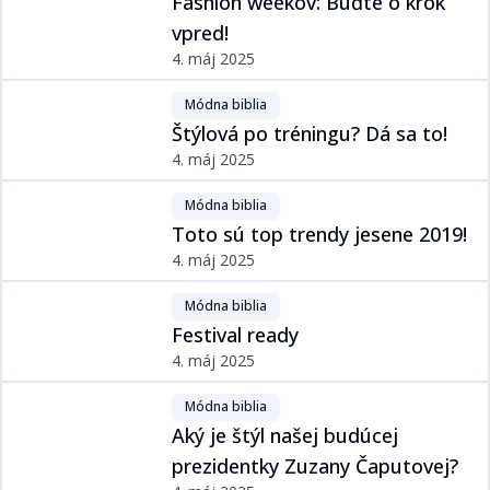
Fashion weekov: Buďte o krok
vpred!​​​​‌ ‍ ​‍​‍‌‍ ‌ ​‍‌‍‍‌‌‍‌ ‌‍‍‌‌‍ ‍​‍​‍​ ‍‍​‍​‍‌ ​ ‌‍​‌‌‍ ‍‌‍‍‌‌ ‌​‌ ‍‌​‍ ‍‌‍‍‌‌‍ ​‍​‍​‍ ​​‍​‍‌‍‍​‌ ​‍‌‍‌‌‌‍‌‍​‍​‍​ ‍‍​‍​‍‌‍‍​‌ ‌​‌ ‌​‌ ​​​ ‍‍​‍ ​‍ ‌‍ ​‌‍ ‌‍​ ‌‍​‌‌‍ ​‌‍‍​‌‍ ‌ ​ ‌ ‌​​ ‍‍​ ​ ​ ​​​ ​​​ ​​​‍ ‌ ​ ‌ ‌​‌ ‌‌‌‍‌​‌‍‍‌‌‍ ​‍ ‌‍‍‌‌‍ ‍‌ ‌​‌‍‌‌‌‍ ‍‌ ‌​​‍ ‌‍‌‌‌‍‌​‌‍‍‌‌ ‌​​‍ ‌‍ ‌‌‍ ‌‍‌​‌‍‌‌​ ‌‌ ​​‌ ​‍‌‍‌‌‌ ​ ‌‍‌‌‌‍ ‍‌ ‌​‌‍​‌‌ ‌​‌‍‍‌‌‍ ‌‍ ‍​ ‍ ‌‍‍‌‌‍‌​​ ‌‌ ​​‌‍ ‌ ​ ‌ ‌​​‍ ‌​ ‌ ​ ‌‍​ ​​​ ​‍​ ‌‍​ ‌​​ ‍ ‌ ‌​‌ ‍‌‌ ​​‌‍‌‌​ ‌‌ ​​‌‍ ‌ ​ ‌ ‌​​ ‍ ‌ ​​‌‍​‌‌ ‌​‌‍‍​​ ‌‌ ‌​‌‍‍‌‌ ‌​‌‍ ​‌‍‌‌​ ‌‍​‍‌‍​‌‌ ​ ‌‍‌‌‌‌‌‌‌ ​‍‌‍ ​​ ‌‌‍‍​‌ ‌​‌ ‌​‌ ​​​‍‌‌​ ​ ‌​​‌​‍‌‌​ ​‍‌​‌‍​‍‌‌​ ​‍‌​‌‍‌‍ ​‌‍ ‌‍​ ‌‍​‌‌‍ ​‌‍‍​‌‍ ‌ ​ ‌ ‌​​‍‌‌​ ​ ‌​​‌​ ​ ​ ​​​ ​​​ ​​​‍‌‌​ ​‍‌​‌‍‌ ​ ‌ ‌​‌ ‌‌‌‍‌​‌‍‍‌‌‍ ​‍‌‍‌‍‍‌‌‍‌​​ ‌‌ ​​‌‍ ‌ ​ ‌ ‌​​‍ ‌​ ‌ ​ ‌‍​ ​​​ ​‍​ ‌‍​ ‌​​‍‌‍‌ ‌​‌ ‍‌‌ ​​‌‍‌‌​ ‌‌ ​​‌‍ ‌ ​ ‌ ‌​​‍‌‍‌ ​​‌‍​‌‌ ‌​‌‍‍​​ ‌‌ ‌​‌‍‍‌‌ ‌​‌‍ ​‌‍‌‌​‍‌‍‌ ​​‌‍‌‌‌ ​‍‌ ​ ‌ ​​‌‍‌‌‌‍​ ‌ ‌​‌‍‍‌‌ ‌‍‌‍‌‌​ ‌‌ ​​‌ ‌‌‌‍​‍‌‍ ​‌‍‍‌‌ ​ ‌‍‍​‌‍‌‌‌‍‌​​‍​‍‌ ‌
4. máj 2025
Módna biblia​​​​‌ ‍ ​‍​‍‌‍ ‌ ​‍‌‍‍‌‌‍‌ ‌‍‍‌‌‍ ‍​‍​‍​ ‍‍​‍​‍‌ ​ ‌‍​‌‌‍ ‍‌‍‍‌‌ ‌​‌ ‍‌​‍ ‍‌‍‍‌‌‍ ​‍​‍​‍ ​​‍​‍‌‍‍​‌ ​‍‌‍‌‌‌‍‌‍​‍​‍​ ‍‍​‍​‍‌‍‍​‌ ‌​‌ ‌​‌ ​​​ ‍‍​‍ ​‍ ‌‍ ​‌‍ ‌‍​ ‌‍​‌‌‍ ​‌‍‍​‌‍ ‌ ​ ‌ ‌​​ ‍‍​ ​ ​ ​​​ ​​​ ​​​‍ ‌ ​ ‌ ‌​‌ ‌‌‌‍‌​‌‍‍‌‌‍ ​‍ ‌‍‍‌‌‍ ‍‌ ‌​‌‍‌‌‌‍ ‍‌ ‌​​‍ ‌‍‌‌‌‍‌​‌‍‍‌‌ ‌​​‍ ‌‍ ‌‌‍ ‌‍‌​‌‍‌‌​ ‌‌ ​​‌ ​‍‌‍‌‌‌ ​ ‌‍‌‌‌‍ ‍‌ ‌​‌‍​‌‌ ‌​‌‍‍‌‌‍ ‌‍ ‍​ ‍ ‌‍‍‌‌‍‌​​ ‌‌‍​ ‌‍​‌‌ ‌​‌‍‌‌‌‍‌ ‌‍ ‌ ​‍‌ ‍‌​‍ ‌​ ‌​​ ​ ​ ​ ​ ​‌​ ‍ ‌ ‌​‌ ‍‌‌ ​​‌‍‌‌​ ‌‌‍​ ‌‍​‌‌ ‌​‌‍‌‌‌‍‌ ‌‍ ‌ ​‍‌ ‍‌​ ‍ ‌ ​​‌‍​‌‌ ‌​‌‍‍​​ ‌‌‍ ‍‌‍​‌‌‍ ‌‌‍‌‌​ ‌‍​‍‌‍​‌‌ ​ ‌‍‌‌‌‌‌‌‌ ​‍‌‍ ​​ ‌‌‍‍​‌ ‌​‌ ‌​‌ ​​​‍‌‌​ ​ ‌​​‌​‍‌‌​ ​‍‌​‌‍​‍‌‌​ ​‍‌​‌‍‌‍ ​‌‍ ‌‍​ ‌‍​‌‌‍ ​‌‍‍​‌‍ ‌ ​ ‌ ‌​​‍‌‌​ ​ ‌​​‌​ ​ ​ ​​​ ​​​ ​​​‍‌‌​ ​‍‌​‌‍‌ ​ ‌ ‌​‌ ‌‌‌‍‌​‌‍‍‌‌‍ ​‍‌‍‌‍‍‌‌‍‌​​ ‌‌‍​ ‌‍​‌‌ ‌​‌‍‌‌‌‍‌ ‌‍ ‌ ​‍‌ ‍‌​‍ ‌​ ‌​​ ​ ​ ​ ​ ​‌​‍‌‍‌ ‌​‌ ‍‌‌ ​​‌‍‌‌​ ‌‌‍​ ‌‍​‌‌ ‌​‌‍‌‌‌‍‌ ‌‍ ‌ ​‍‌ ‍‌​‍‌‍‌ ​​‌‍​‌‌ ‌​‌‍‍​​ ‌‌‍ ‍‌‍​‌‌‍ ‌‌‍‌‌​‍‌‍‌ ​​‌‍‌‌‌ ​‍‌ ​ ‌ ​​‌‍‌‌‌‍​ ‌ ‌​‌‍‍‌‌ ‌‍‌‍‌‌​ ‌‌ ​​‌ ‌‌‌‍​‍‌‍ ​‌‍‍‌‌ ​ ‌‍‍​‌‍‌‌‌‍‌​​‍​‍‌ ‌
Štýlová po tréningu? Dá sa to!​​​​‌ ‍ ​‍​‍‌‍ ‌ ​‍‌‍‍‌‌‍‌ ‌‍‍‌‌‍ ‍​‍​‍​ ‍‍​‍​‍‌ ​ ‌‍​‌‌‍ ‍‌‍‍‌‌ ‌​‌ ‍‌​‍ ‍‌‍‍‌‌‍ ​‍​‍​‍ ​​‍​‍‌‍‍​‌ ​‍‌‍‌‌‌‍‌‍​‍​‍​ ‍‍​‍​‍‌‍‍​‌ ‌​‌ ‌​‌ ​​​ ‍‍​‍ ​‍ ‌‍ ​‌‍ ‌‍​ ‌‍​‌‌‍ ​‌‍‍​‌‍ ‌ ​ ‌ ‌​​ ‍‍​ ​ ​ ​​​ ​​​ ​​​‍ ‌ ​ ‌ ‌​‌ ‌‌‌‍‌​‌‍‍‌‌‍ ​‍ ‌‍‍‌‌‍ ‍‌ ‌​‌‍‌‌‌‍ ‍‌ ‌​​‍ ‌‍‌‌‌‍‌​‌‍‍‌‌ ‌​​‍ ‌‍ ‌‌‍ ‌‍‌​‌‍‌‌​ ‌‌ ​​‌ ​‍‌‍‌‌‌ ​ ‌‍‌‌‌‍ ‍‌ ‌​‌‍​‌‌ ‌​‌‍‍‌‌‍ ‌‍ ‍​ ‍ ‌‍‍‌‌‍‌​​ ‌‌ ​​‌‍ ‌ ​ ‌ ‌​​‍ ‌​ ‌ ​ ​‍​ ‍‌​ ​‍​ ‍​​ ‍​​ ‍ ‌ ‌​‌ ‍‌‌ ​​‌‍‌‌​ ‌‌ ​​‌‍ ‌ ​ ‌ ‌​​ ‍ ‌ ​​‌‍​‌‌ ‌​‌‍‍​​ ‌‌ ‌​‌‍‍‌‌ ‌​‌‍ ​‌‍‌‌​ ‌‍​‍‌‍​‌‌ ​ ‌‍‌‌‌‌‌‌‌ ​‍‌‍ ​​ ‌‌‍‍​‌ ‌​‌ ‌​‌ ​​​‍‌‌​ ​ ‌​​‌​‍‌‌​ ​‍‌​‌‍​‍‌‌​ ​‍‌​‌‍‌‍ ​‌‍ ‌‍​ ‌‍​‌‌‍ ​‌‍‍​‌‍ ‌ ​ ‌ ‌​​‍‌‌​ ​ ‌​​‌​ ​ ​ ​​​ ​​​ ​​​‍‌‌​ ​‍‌​‌‍‌ ​ ‌ ‌​‌ ‌‌‌‍‌​‌‍‍‌‌‍ ​‍‌‍‌‍‍‌‌‍‌​​ ‌‌ ​​‌‍ ‌ ​ ‌ ‌​​‍ ‌​ ‌ ​ ​‍​ ‍‌​ ​‍​ ‍​​ ‍​​‍‌‍‌ ‌​‌ ‍‌‌ ​​‌‍‌‌​ ‌‌ ​​‌‍ ‌ ​ ‌ ‌​​‍‌‍‌ ​​‌‍​‌‌ ‌​‌‍‍​​ ‌‌ ‌​‌‍‍‌‌ ‌​‌‍ ​‌‍‌‌​‍‌‍‌ ​​‌‍‌‌‌ ​‍‌ ​ ‌ ​​‌‍‌‌‌‍​ ‌ ‌​‌‍‍‌‌ ‌‍‌‍‌‌​ ‌‌ ​​‌ ‌‌‌‍​‍‌‍ ​‌‍‍‌‌ ​ ‌‍‍​‌‍‌‌‌‍‌​​‍​‍‌ ‌
4. máj 2025
Módna biblia​​​​‌ ‍ ​‍​‍‌‍ ‌ ​‍‌‍‍‌‌‍‌ ‌‍‍‌‌‍ ‍​‍​‍​ ‍‍​‍​‍‌ ​ ‌‍​‌‌‍ ‍‌‍‍‌‌ ‌​‌ ‍‌​‍ ‍‌‍‍‌‌‍ ​‍​‍​‍ ​​‍​‍‌‍‍​‌ ​‍‌‍‌‌‌‍‌‍​‍​‍​ ‍‍​‍​‍‌‍‍​‌ ‌​‌ ‌​‌ ​​​ ‍‍​‍ ​‍ ‌‍ ​‌‍ ‌‍​ ‌‍​‌‌‍ ​‌‍‍​‌‍ ‌ ​ ‌ ‌​​ ‍‍​ ​ ​ ​​​ ​​​ ​​​‍ ‌ ​ ‌ ‌​‌ ‌‌‌‍‌​‌‍‍‌‌‍ ​‍ ‌‍‍‌‌‍ ‍‌ ‌​‌‍‌‌‌‍ ‍‌ ‌​​‍ ‌‍‌‌‌‍‌​‌‍‍‌‌ ‌​​‍ ‌‍ ‌‌‍ ‌‍‌​‌‍‌‌​ ‌‌ ​​‌ ​‍‌‍‌‌‌ ​ ‌‍‌‌‌‍ ‍‌ ‌​‌‍​‌‌ ‌​‌‍‍‌‌‍ ‌‍ ‍​ ‍ ‌‍‍‌‌‍‌​​ ‌‌‍​ ‌‍​‌‌ ‌​‌‍‌‌‌‍‌ ‌‍ ‌ ​‍‌ ‍‌​‍ ‌​ ‌​​ ​ ​ ​ ​ ​‌​ ‍ ‌ ‌​‌ ‍‌‌ ​​‌‍‌‌​ ‌‌‍​ ‌‍​‌‌ ‌​‌‍‌‌‌‍‌ ‌‍ ‌ ​‍‌ ‍‌​ ‍ ‌ ​​‌‍​‌‌ ‌​‌‍‍​​ ‌‌‍ ‍‌‍​‌‌‍ ‌‌‍‌‌​ ‌‍​‍‌‍​‌‌ ​ ‌‍‌‌‌‌‌‌‌ ​‍‌‍ ​​ ‌‌‍‍​‌ ‌​‌ ‌​‌ ​​​‍‌‌​ ​ ‌​​‌​‍‌‌​ ​‍‌​‌‍​‍‌‌​ ​‍‌​‌‍‌‍ ​‌‍ ‌‍​ ‌‍​‌‌‍ ​‌‍‍​‌‍ ‌ ​ ‌ ‌​​‍‌‌​ ​ ‌​​‌​ ​ ​ ​​​ ​​​ ​​​‍‌‌​ ​‍‌​‌‍‌ ​ ‌ ‌​‌ ‌‌‌‍‌​‌‍‍‌‌‍ ​‍‌‍‌‍‍‌‌‍‌​​ ‌‌‍​ ‌‍​‌‌ ‌​‌‍‌‌‌‍‌ ‌‍ ‌ ​‍‌ ‍‌​‍ ‌​ ‌​​ ​ ​ ​ ​ ​‌​‍‌‍‌ ‌​‌ ‍‌‌ ​​‌‍‌‌​ ‌‌‍​ ‌‍​‌‌ ‌​‌‍‌‌‌‍‌ ‌‍ ‌ ​‍‌ ‍‌​‍‌‍‌ ​​‌‍​‌‌ ‌​‌‍‍​​ ‌‌‍ ‍‌‍​‌‌‍ ‌‌‍‌‌​‍‌‍‌ ​​‌‍‌‌‌ ​‍‌ ​ ‌ ​​‌‍‌‌‌‍​ ‌ ‌​‌‍‍‌‌ ‌‍‌‍‌‌​ ‌‌ ​​‌ ‌‌‌‍​‍‌‍ ​‌‍‍‌‌ ​ ‌‍‍​‌‍‌‌‌‍‌​​‍​‍‌ ‌
Toto sú top trendy jesene 2019!​​​​‌ ‍ ​‍​‍‌‍ ‌ ​‍‌‍‍‌‌‍‌ ‌‍‍‌‌‍ ‍​‍​‍​ ‍‍​‍​‍‌ ​ ‌‍​‌‌‍ ‍‌‍‍‌‌ ‌​‌ ‍‌​‍ ‍‌‍‍‌‌‍ ​‍​‍​‍ ​​‍​‍‌‍‍​‌ ​‍‌‍‌‌‌‍‌‍​‍​‍​ ‍‍​‍​‍‌‍‍​‌ ‌​‌ ‌​‌ ​​​ ‍‍​‍ ​‍ ‌‍ ​‌‍ ‌‍​ ‌‍​‌‌‍ ​‌‍‍​‌‍ ‌ ​ ‌ ‌​​ ‍‍​ ​ ​ ​​​ ​​​ ​​​‍ ‌ ​ ‌ ‌​‌ ‌‌‌‍‌​‌‍‍‌‌‍ ​‍ ‌‍‍‌‌‍ ‍‌ ‌​‌‍‌‌‌‍ ‍‌ ‌​​‍ ‌‍‌‌‌‍‌​‌‍‍‌‌ ‌​​‍ ‌‍ ‌‌‍ ‌‍‌​‌‍‌‌​ ‌‌ ​​‌ ​‍‌‍‌‌‌ ​ ‌‍‌‌‌‍ ‍‌ ‌​‌‍​‌‌ ‌​‌‍‍‌‌‍ ‌‍ ‍​ ‍ ‌‍‍‌‌‍‌​​ ‌‌ ​​‌‍ ‌ ​ ‌ ‌​​‍ ‌​ ‌ ​ ​‍​ ‌​​ ‌​​ ‌‍​ ‌​​ ‍ ‌ ‌​‌ ‍‌‌ ​​‌‍‌‌​ ‌‌ ​​‌‍ ‌ ​ ‌ ‌​​ ‍ ‌ ​​‌‍​‌‌ ‌​‌‍‍​​ ‌‌ ‌​‌‍‍‌‌ ‌​‌‍ ​‌‍‌‌​ ‌‍​‍‌‍​‌‌ ​ ‌‍‌‌‌‌‌‌‌ ​‍‌‍ ​​ ‌‌‍‍​‌ ‌​‌ ‌​‌ ​​​‍‌‌​ ​ ‌​​‌​‍‌‌​ ​‍‌​‌‍​‍‌‌​ ​‍‌​‌‍‌‍ ​‌‍ ‌‍​ ‌‍​‌‌‍ ​‌‍‍​‌‍ ‌ ​ ‌ ‌​​‍‌‌​ ​ ‌​​‌​ ​ ​ ​​​ ​​​ ​​​‍‌‌​ ​‍‌​‌‍‌ ​ ‌ ‌​‌ ‌‌‌‍‌​‌‍‍‌‌‍ ​‍‌‍‌‍‍‌‌‍‌​​ ‌‌ ​​‌‍ ‌ ​ ‌ ‌​​‍ ‌​ ‌ ​ ​‍​ ‌​​ ‌​​ ‌‍​ ‌​​‍‌‍‌ ‌​‌ ‍‌‌ ​​‌‍‌‌​ ‌‌ ​​‌‍ ‌ ​ ‌ ‌​​‍‌‍‌ ​​‌‍​‌‌ ‌​‌‍‍​​ ‌‌ ‌​‌‍‍‌‌ ‌​‌‍ ​‌‍‌‌​‍‌‍‌ ​​‌‍‌‌‌ ​‍‌ ​ ‌ ​​‌‍‌‌‌‍​ ‌ ‌​‌‍‍‌‌ ‌‍‌‍‌‌​ ‌‌ ​​‌ ‌‌‌‍​‍‌‍ ​‌‍‍‌‌ ​ ‌‍‍​‌‍‌‌‌‍‌​​‍​‍‌ ‌
4. máj 2025
Módna biblia​​​​‌ ‍ ​‍​‍‌‍ ‌ ​‍‌‍‍‌‌‍‌ ‌‍‍‌‌‍ ‍​‍​‍​ ‍‍​‍​‍‌ ​ ‌‍​‌‌‍ ‍‌‍‍‌‌ ‌​‌ ‍‌​‍ ‍‌‍‍‌‌‍ ​‍​‍​‍ ​​‍​‍‌‍‍​‌ ​‍‌‍‌‌‌‍‌‍​‍​‍​ ‍‍​‍​‍‌‍‍​‌ ‌​‌ ‌​‌ ​​​ ‍‍​‍ ​‍ ‌‍ ​‌‍ ‌‍​ ‌‍​‌‌‍ ​‌‍‍​‌‍ ‌ ​ ‌ ‌​​ ‍‍​ ​ ​ ​​​ ​​​ ​​​‍ ‌ ​ ‌ ‌​‌ ‌‌‌‍‌​‌‍‍‌‌‍ ​‍ ‌‍‍‌‌‍ ‍‌ ‌​‌‍‌‌‌‍ ‍‌ ‌​​‍ ‌‍‌‌‌‍‌​‌‍‍‌‌ ‌​​‍ ‌‍ ‌‌‍ ‌‍‌​‌‍‌‌​ ‌‌ ​​‌ ​‍‌‍‌‌‌ ​ ‌‍‌‌‌‍ ‍‌ ‌​‌‍​‌‌ ‌​‌‍‍‌‌‍ ‌‍ ‍​ ‍ ‌‍‍‌‌‍‌​​ ‌‌‍​ ‌‍​‌‌ ‌​‌‍‌‌‌‍‌ ‌‍ ‌ ​‍‌ ‍‌​‍ ‌​ ‌​​ ​ ​ ​ ​ ​‌​ ‍ ‌ ‌​‌ ‍‌‌ ​​‌‍‌‌​ ‌‌‍​ ‌‍​‌‌ ‌​‌‍‌‌‌‍‌ ‌‍ ‌ ​‍‌ ‍‌​ ‍ ‌ ​​‌‍​‌‌ ‌​‌‍‍​​ ‌‌‍ ‍‌‍​‌‌‍ ‌‌‍‌‌​ ‌‍​‍‌‍​‌‌ ​ ‌‍‌‌‌‌‌‌‌ ​‍‌‍ ​​ ‌‌‍‍​‌ ‌​‌ ‌​‌ ​​​‍‌‌​ ​ ‌​​‌​‍‌‌​ ​‍‌​‌‍​‍‌‌​ ​‍‌​‌‍‌‍ ​‌‍ ‌‍​ ‌‍​‌‌‍ ​‌‍‍​‌‍ ‌ ​ ‌ ‌​​‍‌‌​ ​ ‌​​‌​ ​ ​ ​​​ ​​​ ​​​‍‌‌​ ​‍‌​‌‍‌ ​ ‌ ‌​‌ ‌‌‌‍‌​‌‍‍‌‌‍ ​‍‌‍‌‍‍‌‌‍‌​​ ‌‌‍​ ‌‍​‌‌ ‌​‌‍‌‌‌‍‌ ‌‍ ‌ ​‍‌ ‍‌​‍ ‌​ ‌​​ ​ ​ ​ ​ ​‌​‍‌‍‌ ‌​‌ ‍‌‌ ​​‌‍‌‌​ ‌‌‍​ ‌‍​‌‌ ‌​‌‍‌‌‌‍‌ ‌‍ ‌ ​‍‌ ‍‌​‍‌‍‌ ​​‌‍​‌‌ ‌​‌‍‍​​ ‌‌‍ ‍‌‍​‌‌‍ ‌‌‍‌‌​‍‌‍‌ ​​‌‍‌‌‌ ​‍‌ ​ ‌ ​​‌‍‌‌‌‍​ ‌ ‌​‌‍‍‌‌ ‌‍‌‍‌‌​ ‌‌ ​​‌ ‌‌‌‍​‍‌‍ ​‌‍‍‌‌ ​ ‌‍‍​‌‍‌‌‌‍‌​​‍​‍‌ ‌
Festival ready​​​​‌ ‍ ​‍​‍‌‍ ‌ ​‍‌‍‍‌‌‍‌ ‌‍‍‌‌‍ ‍​‍​‍​ ‍‍​‍​‍‌ ​ ‌‍​‌‌‍ ‍‌‍‍‌‌ ‌​‌ ‍‌​‍ ‍‌‍‍‌‌‍ ​‍​‍​‍ ​​‍​‍‌‍‍​‌ ​‍‌‍‌‌‌‍‌‍​‍​‍​ ‍‍​‍​‍‌‍‍​‌ ‌​‌ ‌​‌ ​​​ ‍‍​‍ ​‍ ‌‍ ​‌‍ ‌‍​ ‌‍​‌‌‍ ​‌‍‍​‌‍ ‌ ​ ‌ ‌​​ ‍‍​ ​ ​ ​​​ ​​​ ​​​‍ ‌ ​ ‌ ‌​‌ ‌‌‌‍‌​‌‍‍‌‌‍ ​‍ ‌‍‍‌‌‍ ‍‌ ‌​‌‍‌‌‌‍ ‍‌ ‌​​‍ ‌‍‌‌‌‍‌​‌‍‍‌‌ ‌​​‍ ‌‍ ‌‌‍ ‌‍‌​‌‍‌‌​ ‌‌ ​​‌ ​‍‌‍‌‌‌ ​ ‌‍‌‌‌‍ ‍‌ ‌​‌‍​‌‌ ‌​‌‍‍‌‌‍ ‌‍ ‍​ ‍ ‌‍‍‌‌‍‌​​ ‌‌ ​​‌‍ ‌ ​ ‌ ‌​​‍ ‌​ ‌ ​ ​​​ ​‌​ ‍‌​ ‍‌​ ​ ​ ‍ ‌ ‌​‌ ‍‌‌ ​​‌‍‌‌​ ‌‌ ​​‌‍ ‌ ​ ‌ ‌​​ ‍ ‌ ​​‌‍​‌‌ ‌​‌‍‍​​ ‌‌ ‌​‌‍‍‌‌ ‌​‌‍ ​‌‍‌‌​ ‌‍​‍‌‍​‌‌ ​ ‌‍‌‌‌‌‌‌‌ ​‍‌‍ ​​ ‌‌‍‍​‌ ‌​‌ ‌​‌ ​​​‍‌‌​ ​ ‌​​‌​‍‌‌​ ​‍‌​‌‍​‍‌‌​ ​‍‌​‌‍‌‍ ​‌‍ ‌‍​ ‌‍​‌‌‍ ​‌‍‍​‌‍ ‌ ​ ‌ ‌​​‍‌‌​ ​ ‌​​‌​ ​ ​ ​​​ ​​​ ​​​‍‌‌​ ​‍‌​‌‍‌ ​ ‌ ‌​‌ ‌‌‌‍‌​‌‍‍‌‌‍ ​‍‌‍‌‍‍‌‌‍‌​​ ‌‌ ​​‌‍ ‌ ​ ‌ ‌​​‍ ‌​ ‌ ​ ​​​ ​‌​ ‍‌​ ‍‌​ ​ ​‍‌‍‌ ‌​‌ ‍‌‌ ​​‌‍‌‌​ ‌‌ ​​‌‍ ‌ ​ ‌ ‌​​‍‌‍‌ ​​‌‍​‌‌ ‌​‌‍‍​​ ‌‌ ‌​‌‍‍‌‌ ‌​‌‍ ​‌‍‌‌​‍‌‍‌ ​​‌‍‌‌‌ ​‍‌ ​ ‌ ​​‌‍‌‌‌‍​ ‌ ‌​‌‍‍‌‌ ‌‍‌‍‌‌​ ‌‌ ​​‌ ‌‌‌‍​‍‌‍ ​‌‍‍‌‌ ​ ‌‍‍​‌‍‌‌‌‍‌​​‍​‍‌ ‌
4. máj 2025
Módna biblia​​​​‌ ‍ ​‍​‍‌‍ ‌ ​‍‌‍‍‌‌‍‌ ‌‍‍‌‌‍ ‍​‍​‍​ ‍‍​‍​‍‌ ​ ‌‍​‌‌‍ ‍‌‍‍‌‌ ‌​‌ ‍‌​‍ ‍‌‍‍‌‌‍ ​‍​‍​‍ ​​‍​‍‌‍‍​‌ ​‍‌‍‌‌‌‍‌‍​‍​‍​ ‍‍​‍​‍‌‍‍​‌ ‌​‌ ‌​‌ ​​​ ‍‍​‍ ​‍ ‌‍ ​‌‍ ‌‍​ ‌‍​‌‌‍ ​‌‍‍​‌‍ ‌ ​ ‌ ‌​​ ‍‍​ ​ ​ ​​​ ​​​ ​​​‍ ‌ ​ ‌ ‌​‌ ‌‌‌‍‌​‌‍‍‌‌‍ ​‍ ‌‍‍‌‌‍ ‍‌ ‌​‌‍‌‌‌‍ ‍‌ ‌​​‍ ‌‍‌‌‌‍‌​‌‍‍‌‌ ‌​​‍ ‌‍ ‌‌‍ ‌‍‌​‌‍‌‌​ ‌‌ ​​‌ ​‍‌‍‌‌‌ ​ ‌‍‌‌‌‍ ‍‌ ‌​‌‍​‌‌ ‌​‌‍‍‌‌‍ ‌‍ ‍​ ‍ ‌‍‍‌‌‍‌​​ ‌‌‍​ ‌‍​‌‌ ‌​‌‍‌‌‌‍‌ ‌‍ ‌ ​‍‌ ‍‌​‍ ‌​ ‌​​ ​ ​ ​ ​ ​‌​ ‍ ‌ ‌​‌ ‍‌‌ ​​‌‍‌‌​ ‌‌‍​ ‌‍​‌‌ ‌​‌‍‌‌‌‍‌ ‌‍ ‌ ​‍‌ ‍‌​ ‍ ‌ ​​‌‍​‌‌ ‌​‌‍‍​​ ‌‌‍ ‍‌‍​‌‌‍ ‌‌‍‌‌​ ‌‍​‍‌‍​‌‌ ​ ‌‍‌‌‌‌‌‌‌ ​‍‌‍ ​​ ‌‌‍‍​‌ ‌​‌ ‌​‌ ​​​‍‌‌​ ​ ‌​​‌​‍‌‌​ ​‍‌​‌‍​‍‌‌​ ​‍‌​‌‍‌‍ ​‌‍ ‌‍​ ‌‍​‌‌‍ ​‌‍‍​‌‍ ‌ ​ ‌ ‌​​‍‌‌​ ​ ‌​​‌​ ​ ​ ​​​ ​​​ ​​​‍‌‌​ ​‍‌​‌‍‌ ​ ‌ ‌​‌ ‌‌‌‍‌​‌‍‍‌‌‍ ​‍‌‍‌‍‍‌‌‍‌​​ ‌‌‍​ ‌‍​‌‌ ‌​‌‍‌‌‌‍‌ ‌‍ ‌ ​‍‌ ‍‌​‍ ‌​ ‌​​ ​ ​ ​ ​ ​‌​‍‌‍‌ ‌​‌ ‍‌‌ ​​‌‍‌‌​ ‌‌‍​ ‌‍​‌‌ ‌​‌‍‌‌‌‍‌ ‌‍ ‌ ​‍‌ ‍‌​‍‌‍‌ ​​‌‍​‌‌ ‌​‌‍‍​​ ‌‌‍ ‍‌‍​‌‌‍ ‌‌‍‌‌​‍‌‍‌ ​​‌‍‌‌‌ ​‍‌ ​ ‌ ​​‌‍‌‌‌‍​ ‌ ‌​‌‍‍‌‌ ‌‍‌‍‌‌​ ‌‌ ​​‌ ‌‌‌‍​‍‌‍ ​‌‍‍‌‌ ​ ‌‍‍​‌‍‌‌‌‍‌​​‍​‍‌ ‌
Aký je štýl našej budúcej
prezidentky Zuzany Čaputovej?​​​​‌ ‍ ​‍​‍‌‍ ‌ ​‍‌‍‍‌‌‍‌ ‌‍‍‌‌‍ ‍​‍​‍​ ‍‍​‍​‍‌ ​ ‌‍​‌‌‍ ‍‌‍‍‌‌ ‌​‌ ‍‌​‍ ‍‌‍‍‌‌‍ ​‍​‍​‍ ​​‍​‍‌‍‍​‌ ​‍‌‍‌‌‌‍‌‍​‍​‍​ ‍‍​‍​‍‌‍‍​‌ ‌​‌ ‌​‌ ​​​ ‍‍​‍ ​‍ ‌‍ ​‌‍ ‌‍​ ‌‍​‌‌‍ ​‌‍‍​‌‍ ‌ ​ ‌ ‌​​ ‍‍​ ​ ​ ​​​ ​​​ ​​​‍ ‌ ​ ‌ ‌​‌ ‌‌‌‍‌​‌‍‍‌‌‍ ​‍ ‌‍‍‌‌‍ ‍‌ ‌​‌‍‌‌‌‍ ‍‌ ‌​​‍ ‌‍‌‌‌‍‌​‌‍‍‌‌ ‌​​‍ ‌‍ ‌‌‍ ‌‍‌​‌‍‌‌​ ‌‌ ​​‌ ​‍‌‍‌‌‌ ​ ‌‍‌‌‌‍ ‍‌ ‌​‌‍​‌‌ ‌​‌‍‍‌‌‍ ‌‍ ‍​ ‍ ‌‍‍‌‌‍‌​​ ‌‌ ​​‌‍ ‌ ​ ‌ ‌​​‍ ‌​ ‌‍​ ‌‌​ ‌​​ ‌‍​ ‌ ​ ‍​​ ‍ ‌ ‌​‌ ‍‌‌ ​​‌‍‌‌​ ‌‌ ​​‌‍ ‌ ​ ‌ ‌​​ ‍ ‌ ​​‌‍​‌‌ ‌​‌‍‍​​ ‌‌ ‌​‌‍‍‌‌ ‌​‌‍ ​‌‍‌‌​ ‌‍​‍‌‍​‌‌ ​ ‌‍‌‌‌‌‌‌‌ ​‍‌‍ ​​ ‌‌‍‍​‌ ‌​‌ ‌​‌ ​​​‍‌‌​ ​ ‌​​‌​‍‌‌​ ​‍‌​‌‍​‍‌‌​ ​‍‌​‌‍‌‍ ​‌‍ ‌‍​ ‌‍​‌‌‍ ​‌‍‍​‌‍ ‌ ​ ‌ ‌​​‍‌‌​ ​ ‌​​‌​ ​ ​ ​​​ ​​​ ​​​‍‌‌​ ​‍‌​‌‍‌ ​ ‌ ‌​‌ ‌‌‌‍‌​‌‍‍‌‌‍ ​‍‌‍‌‍‍‌‌‍‌​​ ‌‌ ​​‌‍ ‌ ​ ‌ ‌​​‍ ‌​ ‌‍​ ‌‌​ ‌​​ ‌‍​ ‌ ​ ‍​​‍‌‍‌ ‌​‌ ‍‌‌ ​​‌‍‌‌​ ‌‌ ​​‌‍ ‌ ​ ‌ ‌​​‍‌‍‌ ​​‌‍​‌‌ ‌​‌‍‍​​ ‌‌ ‌​‌‍‍‌‌ ‌​‌‍ ​‌‍‌‌​‍‌‍‌ ​​‌‍‌‌‌ ​‍‌ ​ ‌ ​​‌‍‌‌‌‍​ ‌ ‌​‌‍‍‌‌ ‌‍‌‍‌‌​ ‌‌ ​​‌ ‌‌‌‍​‍‌‍ ​‌‍‍‌‌ ​ ‌‍‍​‌‍‌‌‌‍‌​​‍​‍‌ ‌