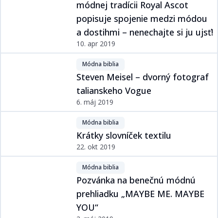
módnej tradícii Royal Ascot
popisuje spojenie medzi módou
a dostihmi – nenechajte si ju ujsť!​​​​‌ ‍ ​‍​‍‌‍ ‌ ​‍‌‍‍‌‌‍‌ ‌‍‍‌‌‍ ‍​‍​‍​ ‍‍​‍​‍‌ ​ ‌‍​‌‌‍ ‍‌‍‍‌‌ ‌​‌ ‍‌​‍ ‍‌‍‍‌‌‍ ​‍​‍​‍ ​​‍​‍‌‍‍​‌ ​‍‌‍‌‌‌‍‌‍​‍​‍​ ‍‍​‍​‍‌‍‍​‌ ‌​‌ ‌​‌ ​​​ ‍‍​‍ ​‍ ‌‍ ​‌‍ ‌‍​ ‌‍​‌‌‍ ​‌‍‍​‌‍ ‌ ​ ‌ ‌​​ ‍‍​ ​ ​ ​​​ ​​​ ​​​‍ ‌ ​ ‌ ‌​‌ ‌‌‌‍‌​‌‍‍‌‌‍ ​‍ ‌‍‍‌‌‍ ‍‌ ‌​‌‍‌‌‌‍ ‍‌ ‌​​‍ ‌‍‌‌‌‍‌​‌‍‍‌‌ ‌​​‍ ‌‍ ‌‌‍ ‌‍‌​‌‍‌‌​ ‌‌ ​​‌ ​‍‌‍‌‌‌ ​ ‌‍‌‌‌‍ ‍‌ ‌​‌‍​‌‌ ‌​‌‍‍‌‌‍ ‌‍ ‍​ ‍ ‌‍‍‌‌‍‌​​ ‌‌ ​​‌‍ ‌ ​ ‌ ‌​​‍ ‌​ ​‍​ ‍​​ ‍​​ ‌ ​ ​‍​ ​​​ ‍ ‌ ‌​‌ ‍‌‌ ​​‌‍‌‌​ ‌‌ ​​‌‍ ‌ ​ ‌ ‌​​ ‍ ‌ ​​‌‍​‌‌ ‌​‌‍‍​​ ‌‌ ‌​‌‍‍‌‌ ‌​‌‍ ​‌‍‌‌​ ‌‍​‍‌‍​‌‌ ​ ‌‍‌‌‌‌‌‌‌ ​‍‌‍ ​​ ‌‌‍‍​‌ ‌​‌ ‌​‌ ​​​‍‌‌​ ​ ‌​​‌​‍‌‌​ ​‍‌​‌‍​‍‌‌​ ​‍‌​‌‍‌‍ ​‌‍ ‌‍​ ‌‍​‌‌‍ ​‌‍‍​‌‍ ‌ ​ ‌ ‌​​‍‌‌​ ​ ‌​​‌​ ​ ​ ​​​ ​​​ ​​​‍‌‌​ ​‍‌​‌‍‌ ​ ‌ ‌​‌ ‌‌‌‍‌​‌‍‍‌‌‍ ​‍‌‍‌‍‍‌‌‍‌​​ ‌‌ ​​‌‍ ‌ ​ ‌ ‌​​‍ ‌​ ​‍​ ‍​​ ‍​​ ‌ ​ ​‍​ ​​​‍‌‍‌ ‌​‌ ‍‌‌ ​​‌‍‌‌​ ‌‌ ​​‌‍ ‌ ​ ‌ ‌​​‍‌‍‌ ​​‌‍​‌‌ ‌​‌‍‍​​ ‌‌ ‌​‌‍‍‌‌ ‌​‌‍ ​‌‍‌‌​‍‌‍‌ ​​‌‍‌‌‌ ​‍‌ ​ ‌ ​​‌‍‌‌‌‍​ ‌ ‌​‌‍‍‌‌ ‌‍‌‍‌‌​ ‌‌ ​​‌ ‌‌‌‍​‍‌‍ ​‌‍‍‌‌ ​ ‌‍‍​‌‍‌‌‌‍‌​​‍​‍‌ ‌
10. apr 2019
Módna biblia​​​​‌ ‍ ​‍​‍‌‍ ‌ ​‍‌‍‍‌‌‍‌ ‌‍‍‌‌‍ ‍​‍​‍​ ‍‍​‍​‍‌ ​ ‌‍​‌‌‍ ‍‌‍‍‌‌ ‌​‌ ‍‌​‍ ‍‌‍‍‌‌‍ ​‍​‍​‍ ​​‍​‍‌‍‍​‌ ​‍‌‍‌‌‌‍‌‍​‍​‍​ ‍‍​‍​‍‌‍‍​‌ ‌​‌ ‌​‌ ​​​ ‍‍​‍ ​‍ ‌‍ ​‌‍ ‌‍​ ‌‍​‌‌‍ ​‌‍‍​‌‍ ‌ ​ ‌ ‌​​ ‍‍​ ​ ​ ​​​ ​​​ ​​​‍ ‌ ​ ‌ ‌​‌ ‌‌‌‍‌​‌‍‍‌‌‍ ​‍ ‌‍‍‌‌‍ ‍‌ ‌​‌‍‌‌‌‍ ‍‌ ‌​​‍ ‌‍‌‌‌‍‌​‌‍‍‌‌ ‌​​‍ ‌‍ ‌‌‍ ‌‍‌​‌‍‌‌​ ‌‌ ​​‌ ​‍‌‍‌‌‌ ​ ‌‍‌‌‌‍ ‍‌ ‌​‌‍​‌‌ ‌​‌‍‍‌‌‍ ‌‍ ‍​ ‍ ‌‍‍‌‌‍‌​​ ‌‌‍​ ‌‍​‌‌ ‌​‌‍‌‌‌‍‌ ‌‍ ‌ ​‍‌ ‍‌​‍ ‌​ ‌​​ ​ ​ ​ ​ ​‌​ ‍ ‌ ‌​‌ ‍‌‌ ​​‌‍‌‌​ ‌‌‍​ ‌‍​‌‌ ‌​‌‍‌‌‌‍‌ ‌‍ ‌ ​‍‌ ‍‌​ ‍ ‌ ​​‌‍​‌‌ ‌​‌‍‍​​ ‌‌‍ ‍‌‍​‌‌‍ ‌‌‍‌‌​ ‌‍​‍‌‍​‌‌ ​ ‌‍‌‌‌‌‌‌‌ ​‍‌‍ ​​ ‌‌‍‍​‌ ‌​‌ ‌​‌ ​​​‍‌‌​ ​ ‌​​‌​‍‌‌​ ​‍‌​‌‍​‍‌‌​ ​‍‌​‌‍‌‍ ​‌‍ ‌‍​ ‌‍​‌‌‍ ​‌‍‍​‌‍ ‌ ​ ‌ ‌​​‍‌‌​ ​ ‌​​‌​ ​ ​ ​​​ ​​​ ​​​‍‌‌​ ​‍‌​‌‍‌ ​ ‌ ‌​‌ ‌‌‌‍‌​‌‍‍‌‌‍ ​‍‌‍‌‍‍‌‌‍‌​​ ‌‌‍​ ‌‍​‌‌ ‌​‌‍‌‌‌‍‌ ‌‍ ‌ ​‍‌ ‍‌​‍ ‌​ ‌​​ ​ ​ ​ ​ ​‌​‍‌‍‌ ‌​‌ ‍‌‌ ​​‌‍‌‌​ ‌‌‍​ ‌‍​‌‌ ‌​‌‍‌‌‌‍‌ ‌‍ ‌ ​‍‌ ‍‌​‍‌‍‌ ​​‌‍​‌‌ ‌​‌‍‍​​ ‌‌‍ ‍‌‍​‌‌‍ ‌‌‍‌‌​‍‌‍‌ ​​‌‍‌‌‌ ​‍‌ ​ ‌ ​​‌‍‌‌‌‍​ ‌ ‌​‌‍‍‌‌ ‌‍‌‍‌‌​ ‌‌ ​​‌ ‌‌‌‍​‍‌‍ ​‌‍‍‌‌ ​ ‌‍‍​‌‍‌‌‌‍‌​​‍​‍‌ ‌
Steven Meisel – dvorný fotograf
talianskeho Vogue​​​​‌ ‍ ​‍​‍‌‍ ‌ ​‍‌‍‍‌‌‍‌ ‌‍‍‌‌‍ ‍​‍​‍​ ‍‍​‍​‍‌ ​ ‌‍​‌‌‍ ‍‌‍‍‌‌ ‌​‌ ‍‌​‍ ‍‌‍‍‌‌‍ ​‍​‍​‍ ​​‍​‍‌‍‍​‌ ​‍‌‍‌‌‌‍‌‍​‍​‍​ ‍‍​‍​‍‌‍‍​‌ ‌​‌ ‌​‌ ​​​ ‍‍​‍ ​‍ ‌‍ ​‌‍ ‌‍​ ‌‍​‌‌‍ ​‌‍‍​‌‍ ‌ ​ ‌ ‌​​ ‍‍​ ​ ​ ​​​ ​​​ ​​​‍ ‌ ​ ‌ ‌​‌ ‌‌‌‍‌​‌‍‍‌‌‍ ​‍ ‌‍‍‌‌‍ ‍‌ ‌​‌‍‌‌‌‍ ‍‌ ‌​​‍ ‌‍‌‌‌‍‌​‌‍‍‌‌ ‌​​‍ ‌‍ ‌‌‍ ‌‍‌​‌‍‌‌​ ‌‌ ​​‌ ​‍‌‍‌‌‌ ​ ‌‍‌‌‌‍ ‍‌ ‌​‌‍​‌‌ ‌​‌‍‍‌‌‍ ‌‍ ‍​ ‍ ‌‍‍‌‌‍‌​​ ‌‌ ​​‌‍ ‌ ​ ‌ ‌​​‍ ‌​ ​‍​ ‍​​ ‍​​ ​‍​ ‌ ​ ​‍​ ‍ ‌ ‌​‌ ‍‌‌ ​​‌‍‌‌​ ‌‌ ​​‌‍ ‌ ​ ‌ ‌​​ ‍ ‌ ​​‌‍​‌‌ ‌​‌‍‍​​ ‌‌ ‌​‌‍‍‌‌ ‌​‌‍ ​‌‍‌‌​ ‌‍​‍‌‍​‌‌ ​ ‌‍‌‌‌‌‌‌‌ ​‍‌‍ ​​ ‌‌‍‍​‌ ‌​‌ ‌​‌ ​​​‍‌‌​ ​ ‌​​‌​‍‌‌​ ​‍‌​‌‍​‍‌‌​ ​‍‌​‌‍‌‍ ​‌‍ ‌‍​ ‌‍​‌‌‍ ​‌‍‍​‌‍ ‌ ​ ‌ ‌​​‍‌‌​ ​ ‌​​‌​ ​ ​ ​​​ ​​​ ​​​‍‌‌​ ​‍‌​‌‍‌ ​ ‌ ‌​‌ ‌‌‌‍‌​‌‍‍‌‌‍ ​‍‌‍‌‍‍‌‌‍‌​​ ‌‌ ​​‌‍ ‌ ​ ‌ ‌​​‍ ‌​ ​‍​ ‍​​ ‍​​ ​‍​ ‌ ​ ​‍​‍‌‍‌ ‌​‌ ‍‌‌ ​​‌‍‌‌​ ‌‌ ​​‌‍ ‌ ​ ‌ ‌​​‍‌‍‌ ​​‌‍​‌‌ ‌​‌‍‍​​ ‌‌ ‌​‌‍‍‌‌ ‌​‌‍ ​‌‍‌‌​‍‌‍‌ ​​‌‍‌‌‌ ​‍‌ ​ ‌ ​​‌‍‌‌‌‍​ ‌ ‌​‌‍‍‌‌ ‌‍‌‍‌‌​ ‌‌ ​​‌ ‌‌‌‍​‍‌‍ ​‌‍‍‌‌ ​ ‌‍‍​‌‍‌‌‌‍‌​​‍​‍‌ ‌
6. máj 2019
Módna biblia​​​​‌ ‍ ​‍​‍‌‍ ‌ ​‍‌‍‍‌‌‍‌ ‌‍‍‌‌‍ ‍​‍​‍​ ‍‍​‍​‍‌ ​ ‌‍​‌‌‍ ‍‌‍‍‌‌ ‌​‌ ‍‌​‍ ‍‌‍‍‌‌‍ ​‍​‍​‍ ​​‍​‍‌‍‍​‌ ​‍‌‍‌‌‌‍‌‍​‍​‍​ ‍‍​‍​‍‌‍‍​‌ ‌​‌ ‌​‌ ​​​ ‍‍​‍ ​‍ ‌‍ ​‌‍ ‌‍​ ‌‍​‌‌‍ ​‌‍‍​‌‍ ‌ ​ ‌ ‌​​ ‍‍​ ​ ​ ​​​ ​​​ ​​​‍ ‌ ​ ‌ ‌​‌ ‌‌‌‍‌​‌‍‍‌‌‍ ​‍ ‌‍‍‌‌‍ ‍‌ ‌​‌‍‌‌‌‍ ‍‌ ‌​​‍ ‌‍‌‌‌‍‌​‌‍‍‌‌ ‌​​‍ ‌‍ ‌‌‍ ‌‍‌​‌‍‌‌​ ‌‌ ​​‌ ​‍‌‍‌‌‌ ​ ‌‍‌‌‌‍ ‍‌ ‌​‌‍​‌‌ ‌​‌‍‍‌‌‍ ‌‍ ‍​ ‍ ‌‍‍‌‌‍‌​​ ‌‌‍​ ‌‍​‌‌ ‌​‌‍‌‌‌‍‌ ‌‍ ‌ ​‍‌ ‍‌​‍ ‌​ ‌​​ ​ ​ ​ ​ ​‌​ ‍ ‌ ‌​‌ ‍‌‌ ​​‌‍‌‌​ ‌‌‍​ ‌‍​‌‌ ‌​‌‍‌‌‌‍‌ ‌‍ ‌ ​‍‌ ‍‌​ ‍ ‌ ​​‌‍​‌‌ ‌​‌‍‍​​ ‌‌‍ ‍‌‍​‌‌‍ ‌‌‍‌‌​ ‌‍​‍‌‍​‌‌ ​ ‌‍‌‌‌‌‌‌‌ ​‍‌‍ ​​ ‌‌‍‍​‌ ‌​‌ ‌​‌ ​​​‍‌‌​ ​ ‌​​‌​‍‌‌​ ​‍‌​‌‍​‍‌‌​ ​‍‌​‌‍‌‍ ​‌‍ ‌‍​ ‌‍​‌‌‍ ​‌‍‍​‌‍ ‌ ​ ‌ ‌​​‍‌‌​ ​ ‌​​‌​ ​ ​ ​​​ ​​​ ​​​‍‌‌​ ​‍‌​‌‍‌ ​ ‌ ‌​‌ ‌‌‌‍‌​‌‍‍‌‌‍ ​‍‌‍‌‍‍‌‌‍‌​​ ‌‌‍​ ‌‍​‌‌ ‌​‌‍‌‌‌‍‌ ‌‍ ‌ ​‍‌ ‍‌​‍ ‌​ ‌​​ ​ ​ ​ ​ ​‌​‍‌‍‌ ‌​‌ ‍‌‌ ​​‌‍‌‌​ ‌‌‍​ ‌‍​‌‌ ‌​‌‍‌‌‌‍‌ ‌‍ ‌ ​‍‌ ‍‌​‍‌‍‌ ​​‌‍​‌‌ ‌​‌‍‍​​ ‌‌‍ ‍‌‍​‌‌‍ ‌‌‍‌‌​‍‌‍‌ ​​‌‍‌‌‌ ​‍‌ ​ ‌ ​​‌‍‌‌‌‍​ ‌ ‌​‌‍‍‌‌ ‌‍‌‍‌‌​ ‌‌ ​​‌ ‌‌‌‍​‍‌‍ ​‌‍‍‌‌ ​ ‌‍‍​‌‍‌‌‌‍‌​​‍​‍‌ ‌
Krátky slovníček textilu​​​​‌ ‍ ​‍​‍‌‍ ‌ ​‍‌‍‍‌‌‍‌ ‌‍‍‌‌‍ ‍​‍​‍​ ‍‍​‍​‍‌ ​ ‌‍​‌‌‍ ‍‌‍‍‌‌ ‌​‌ ‍‌​‍ ‍‌‍‍‌‌‍ ​‍​‍​‍ ​​‍​‍‌‍‍​‌ ​‍‌‍‌‌‌‍‌‍​‍​‍​ ‍‍​‍​‍‌‍‍​‌ ‌​‌ ‌​‌ ​​​ ‍‍​‍ ​‍ ‌‍ ​‌‍ ‌‍​ ‌‍​‌‌‍ ​‌‍‍​‌‍ ‌ ​ ‌ ‌​​ ‍‍​ ​ ​ ​​​ ​​​ ​​​‍ ‌ ​ ‌ ‌​‌ ‌‌‌‍‌​‌‍‍‌‌‍ ​‍ ‌‍‍‌‌‍ ‍‌ ‌​‌‍‌‌‌‍ ‍‌ ‌​​‍ ‌‍‌‌‌‍‌​‌‍‍‌‌ ‌​​‍ ‌‍ ‌‌‍ ‌‍‌​‌‍‌‌​ ‌‌ ​​‌ ​‍‌‍‌‌‌ ​ ‌‍‌‌‌‍ ‍‌ ‌​‌‍​‌‌ ‌​‌‍‍‌‌‍ ‌‍ ‍​ ‍ ‌‍‍‌‌‍‌​​ ‌‌ ​​‌‍ ‌ ​ ‌ ‌​​‍ ‌​ ​‍​ ‍​​ ‌ ​ ​‌​ ‌ ​ ​‍​ ‍ ‌ ‌​‌ ‍‌‌ ​​‌‍‌‌​ ‌‌ ​​‌‍ ‌ ​ ‌ ‌​​ ‍ ‌ ​​‌‍​‌‌ ‌​‌‍‍​​ ‌‌ ‌​‌‍‍‌‌ ‌​‌‍ ​‌‍‌‌​ ‌‍​‍‌‍​‌‌ ​ ‌‍‌‌‌‌‌‌‌ ​‍‌‍ ​​ ‌‌‍‍​‌ ‌​‌ ‌​‌ ​​​‍‌‌​ ​ ‌​​‌​‍‌‌​ ​‍‌​‌‍​‍‌‌​ ​‍‌​‌‍‌‍ ​‌‍ ‌‍​ ‌‍​‌‌‍ ​‌‍‍​‌‍ ‌ ​ ‌ ‌​​‍‌‌​ ​ ‌​​‌​ ​ ​ ​​​ ​​​ ​​​‍‌‌​ ​‍‌​‌‍‌ ​ ‌ ‌​‌ ‌‌‌‍‌​‌‍‍‌‌‍ ​‍‌‍‌‍‍‌‌‍‌​​ ‌‌ ​​‌‍ ‌ ​ ‌ ‌​​‍ ‌​ ​‍​ ‍​​ ‌ ​ ​‌​ ‌ ​ ​‍​‍‌‍‌ ‌​‌ ‍‌‌ ​​‌‍‌‌​ ‌‌ ​​‌‍ ‌ ​ ‌ ‌​​‍‌‍‌ ​​‌‍​‌‌ ‌​‌‍‍​​ ‌‌ ‌​‌‍‍‌‌ ‌​‌‍ ​‌‍‌‌​‍‌‍‌ ​​‌‍‌‌‌ ​‍‌ ​ ‌ ​​‌‍‌‌‌‍​ ‌ ‌​‌‍‍‌‌ ‌‍‌‍‌‌​ ‌‌ ​​‌ ‌‌‌‍​‍‌‍ ​‌‍‍‌‌ ​ ‌‍‍​‌‍‌‌‌‍‌​​‍​‍‌ ‌
22. okt 2019
Módna biblia​​​​‌ ‍ ​‍​‍‌‍ ‌ ​‍‌‍‍‌‌‍‌ ‌‍‍‌‌‍ ‍​‍​‍​ ‍‍​‍​‍‌ ​ ‌‍​‌‌‍ ‍‌‍‍‌‌ ‌​‌ ‍‌​‍ ‍‌‍‍‌‌‍ ​‍​‍​‍ ​​‍​‍‌‍‍​‌ ​‍‌‍‌‌‌‍‌‍​‍​‍​ ‍‍​‍​‍‌‍‍​‌ ‌​‌ ‌​‌ ​​​ ‍‍​‍ ​‍ ‌‍ ​‌‍ ‌‍​ ‌‍​‌‌‍ ​‌‍‍​‌‍ ‌ ​ ‌ ‌​​ ‍‍​ ​ ​ ​​​ ​​​ ​​​‍ ‌ ​ ‌ ‌​‌ ‌‌‌‍‌​‌‍‍‌‌‍ ​‍ ‌‍‍‌‌‍ ‍‌ ‌​‌‍‌‌‌‍ ‍‌ ‌​​‍ ‌‍‌‌‌‍‌​‌‍‍‌‌ ‌​​‍ ‌‍ ‌‌‍ ‌‍‌​‌‍‌‌​ ‌‌ ​​‌ ​‍‌‍‌‌‌ ​ ‌‍‌‌‌‍ ‍‌ ‌​‌‍​‌‌ ‌​‌‍‍‌‌‍ ‌‍ ‍​ ‍ ‌‍‍‌‌‍‌​​ ‌‌‍​ ‌‍​‌‌ ‌​‌‍‌‌‌‍‌ ‌‍ ‌ ​‍‌ ‍‌​‍ ‌​ ‌​​ ​ ​ ​ ​ ​‌​ ‍ ‌ ‌​‌ ‍‌‌ ​​‌‍‌‌​ ‌‌‍​ ‌‍​‌‌ ‌​‌‍‌‌‌‍‌ ‌‍ ‌ ​‍‌ ‍‌​ ‍ ‌ ​​‌‍​‌‌ ‌​‌‍‍​​ ‌‌‍ ‍‌‍​‌‌‍ ‌‌‍‌‌​ ‌‍​‍‌‍​‌‌ ​ ‌‍‌‌‌‌‌‌‌ ​‍‌‍ ​​ ‌‌‍‍​‌ ‌​‌ ‌​‌ ​​​‍‌‌​ ​ ‌​​‌​‍‌‌​ ​‍‌​‌‍​‍‌‌​ ​‍‌​‌‍‌‍ ​‌‍ ‌‍​ ‌‍​‌‌‍ ​‌‍‍​‌‍ ‌ ​ ‌ ‌​​‍‌‌​ ​ ‌​​‌​ ​ ​ ​​​ ​​​ ​​​‍‌‌​ ​‍‌​‌‍‌ ​ ‌ ‌​‌ ‌‌‌‍‌​‌‍‍‌‌‍ ​‍‌‍‌‍‍‌‌‍‌​​ ‌‌‍​ ‌‍​‌‌ ‌​‌‍‌‌‌‍‌ ‌‍ ‌ ​‍‌ ‍‌​‍ ‌​ ‌​​ ​ ​ ​ ​ ​‌​‍‌‍‌ ‌​‌ ‍‌‌ ​​‌‍‌‌​ ‌‌‍​ ‌‍​‌‌ ‌​‌‍‌‌‌‍‌ ‌‍ ‌ ​‍‌ ‍‌​‍‌‍‌ ​​‌‍​‌‌ ‌​‌‍‍​​ ‌‌‍ ‍‌‍​‌‌‍ ‌‌‍‌‌​‍‌‍‌ ​​‌‍‌‌‌ ​‍‌ ​ ‌ ​​‌‍‌‌‌‍​ ‌ ‌​‌‍‍‌‌ ‌‍‌‍‌‌​ ‌‌ ​​‌ ‌‌‌‍​‍‌‍ ​‌‍‍‌‌ ​ ‌‍‍​‌‍‌‌‌‍‌​​‍​‍‌ ‌
Pozvánka na benefičnú módnú
prehliadku „MAYBE ME. MAYBE
YOU“​​​​‌ ‍ ​‍​‍‌‍ ‌ ​‍‌‍‍‌‌‍‌ ‌‍‍‌‌‍ ‍​‍​‍​ ‍‍​‍​‍‌ ​ ‌‍​‌‌‍ ‍‌‍‍‌‌ ‌​‌ ‍‌​‍ ‍‌‍‍‌‌‍ ​‍​‍​‍ ​​‍​‍‌‍‍​‌ ​‍‌‍‌‌‌‍‌‍​‍​‍​ ‍‍​‍​‍‌‍‍​‌ ‌​‌ ‌​‌ ​​​ ‍‍​‍ ​‍ ‌‍ ​‌‍ ‌‍​ ‌‍​‌‌‍ ​‌‍‍​‌‍ ‌ ​ ‌ ‌​​ ‍‍​ ​ ​ ​​​ ​​​ ​​​‍ ‌ ​ ‌ ‌​‌ ‌‌‌‍‌​‌‍‍‌‌‍ ​‍ ‌‍‍‌‌‍ ‍‌ ‌​‌‍‌‌‌‍ ‍‌ ‌​​‍ ‌‍‌‌‌‍‌​‌‍‍‌‌ ‌​​‍ ‌‍ ‌‌‍ ‌‍‌​‌‍‌‌​ ‌‌ ​​‌ ​‍‌‍‌‌‌ ​ ‌‍‌‌‌‍ ‍‌ ‌​‌‍​‌‌ ‌​‌‍‍‌‌‍ ‌‍ ‍​ ‍ ‌‍‍‌‌‍‌​​ ‌‌ ​​‌‍ ‌ ​ ‌ ‌​​‍ ‌​ ​‍​ ‍​​ ‌ ​ ‌‌​ ‌‍​ ‌‌​ ‍ ‌ ‌​‌ ‍‌‌ ​​‌‍‌‌​ ‌‌ ​​‌‍ ‌ ​ ‌ ‌​​ ‍ ‌ ​​‌‍​‌‌ ‌​‌‍‍​​ ‌‌ ‌​‌‍‍‌‌ ‌​‌‍ ​‌‍‌‌​ ‌‍​‍‌‍​‌‌ ​ ‌‍‌‌‌‌‌‌‌ ​‍‌‍ ​​ ‌‌‍‍​‌ ‌​‌ ‌​‌ ​​​‍‌‌​ ​ ‌​​‌​‍‌‌​ ​‍‌​‌‍​‍‌‌​ ​‍‌​‌‍‌‍ ​‌‍ ‌‍​ ‌‍​‌‌‍ ​‌‍‍​‌‍ ‌ ​ ‌ ‌​​‍‌‌​ ​ ‌​​‌​ ​ ​ ​​​ ​​​ ​​​‍‌‌​ ​‍‌​‌‍‌ ​ ‌ ‌​‌ ‌‌‌‍‌​‌‍‍‌‌‍ ​‍‌‍‌‍‍‌‌‍‌​​ ‌‌ ​​‌‍ ‌ ​ ‌ ‌​​‍ ‌​ ​‍​ ‍​​ ‌ ​ ‌‌​ ‌‍​ ‌‌​‍‌‍‌ ‌​‌ ‍‌‌ ​​‌‍‌‌​ ‌‌ ​​‌‍ ‌ ​ ‌ ‌​​‍‌‍‌ ​​‌‍​‌‌ ‌​‌‍‍​​ ‌‌ ‌​‌‍‍‌‌ ‌​‌‍ ​‌‍‌‌​‍‌‍‌ ​​‌‍‌‌‌ ​‍‌ ​ ‌ ​​‌‍‌‌‌‍​ ‌ ‌​‌‍‍‌‌ ‌‍‌‍‌‌​ ‌‌ ​​‌ ‌‌‌‍​‍‌‍ ​‌‍‍‌‌ ​ ‌‍‍​‌‍‌‌‌‍‌​​‍​‍‌ ‌