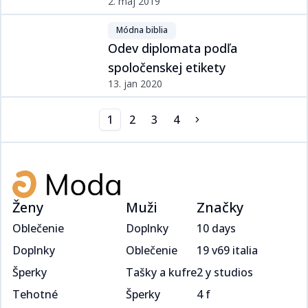
2. máj 2019
Módna biblia​​​​‌ ‍ ​‍​‍‌‍ ‌ ​‍‌‍‍‌‌‍‌ ‌‍‍‌‌‍ ‍​‍​‍​ ‍‍​‍​‍‌ ​ ‌‍​‌‌‍ ‍‌‍‍‌‌ ‌​‌ ‍‌​‍ ‍‌‍‍‌‌‍ ​‍​‍​‍ ​​‍​‍‌‍‍​‌ ​‍‌‍‌‌‌‍‌‍​‍​‍​ ‍‍​‍​‍‌‍‍​‌ ‌​‌ ‌​‌ ​​​ ‍‍​‍ ​‍ ‌‍ ​‌‍ ‌‍​ ‌‍​‌‌‍ ​‌‍‍​‌‍ ‌ ​ ‌ ‌​​ ‍‍​ ​ ​ ​​​ ​​​ ​​​‍ ‌ ​ ‌ ‌​‌ ‌‌‌‍‌​‌‍‍‌‌‍ ​‍ ‌‍‍‌‌‍ ‍‌ ‌​‌‍‌‌‌‍ ‍‌ ‌​​‍ ‌‍‌‌‌‍‌​‌‍‍‌‌ ‌​​‍ ‌‍ ‌‌‍ ‌‍‌​‌‍‌‌​ ‌‌ ​​‌ ​‍‌‍‌‌‌ ​ ‌‍‌‌‌‍ ‍‌ ‌​‌‍​‌‌ ‌​‌‍‍‌‌‍ ‌‍ ‍​ ‍ ‌‍‍‌‌‍‌​​ ‌‌‍​ ‌‍​‌‌ ‌​‌‍‌‌‌‍‌ ‌‍ ‌ ​‍‌ ‍‌​‍ ‌​ ‌​​ ​ ​ ​ ​ ​‌​ ‍ ‌ ‌​‌ ‍‌‌ ​​‌‍‌‌​ ‌‌‍​ ‌‍​‌‌ ‌​‌‍‌‌‌‍‌ ‌‍ ‌ ​‍‌ ‍‌​ ‍ ‌ ​​‌‍​‌‌ ‌​‌‍‍​​ ‌‌‍ ‍‌‍​‌‌‍ ‌‌‍‌‌​ ‌‍​‍‌‍​‌‌ ​ ‌‍‌‌‌‌‌‌‌ ​‍‌‍ ​​ ‌‌‍‍​‌ ‌​‌ ‌​‌ ​​​‍‌‌​ ​ ‌​​‌​‍‌‌​ ​‍‌​‌‍​‍‌‌​ ​‍‌​‌‍‌‍ ​‌‍ ‌‍​ ‌‍​‌‌‍ ​‌‍‍​‌‍ ‌ ​ ‌ ‌​​‍‌‌​ ​ ‌​​‌​ ​ ​ ​​​ ​​​ ​​​‍‌‌​ ​‍‌​‌‍‌ ​ ‌ ‌​‌ ‌‌‌‍‌​‌‍‍‌‌‍ ​‍‌‍‌‍‍‌‌‍‌​​ ‌‌‍​ ‌‍​‌‌ ‌​‌‍‌‌‌‍‌ ‌‍ ‌ ​‍‌ ‍‌​‍ ‌​ ‌​​ ​ ​ ​ ​ ​‌​‍‌‍‌ ‌​‌ ‍‌‌ ​​‌‍‌‌​ ‌‌‍​ ‌‍​‌‌ ‌​‌‍‌‌‌‍‌ ‌‍ ‌ ​‍‌ ‍‌​‍‌‍‌ ​​‌‍​‌‌ ‌​‌‍‍​​ ‌‌‍ ‍‌‍​‌‌‍ ‌‌‍‌‌​‍‌‍‌ ​​‌‍‌‌‌ ​‍‌ ​ ‌ ​​‌‍‌‌‌‍​ ‌ ‌​‌‍‍‌‌ ‌‍‌‍‌‌​ ‌‌ ​​‌ ‌‌‌‍​‍‌‍ ​‌‍‍‌‌ ​ ‌‍‍​‌‍‌‌‌‍‌​​‍​‍‌ ‌
Odev diplomata podľa
spoločenskej etikety​​​​‌ ‍ ​‍​‍‌‍ ‌ ​‍‌‍‍‌‌‍‌ ‌‍‍‌‌‍ ‍​‍​‍​ ‍‍​‍​‍‌ ​ ‌‍​‌‌‍ ‍‌‍‍‌‌ ‌​‌ ‍‌​‍ ‍‌‍‍‌‌‍ ​‍​‍​‍ ​​‍​‍‌‍‍​‌ ​‍‌‍‌‌‌‍‌‍​‍​‍​ ‍‍​‍​‍‌‍‍​‌ ‌​‌ ‌​‌ ​​​ ‍‍​‍ ​‍ ‌‍ ​‌‍ ‌‍​ ‌‍​‌‌‍ ​‌‍‍​‌‍ ‌ ​ ‌ ‌​​ ‍‍​ ​ ​ ​​​ ​​​ ​​​‍ ‌ ​ ‌ ‌​‌ ‌‌‌‍‌​‌‍‍‌‌‍ ​‍ ‌‍‍‌‌‍ ‍‌ ‌​‌‍‌‌‌‍ ‍‌ ‌​​‍ ‌‍‌‌‌‍‌​‌‍‍‌‌ ‌​​‍ ‌‍ ‌‌‍ ‌‍‌​‌‍‌‌​ ‌‌ ​​‌ ​‍‌‍‌‌‌ ​ ‌‍‌‌‌‍ ‍‌ ‌​‌‍​‌‌ ‌​‌‍‍‌‌‍ ‌‍ ‍​ ‍ ‌‍‍‌‌‍‌​​ ‌‌ ​​‌‍ ‌ ​ ‌ ‌​​‍ ‌​ ​‍​ ‍‌​ ​‌​ ​ ​ ​‌​ ‌‍​ ‍ ‌ ‌​‌ ‍‌‌ ​​‌‍‌‌​ ‌‌ ​​‌‍ ‌ ​ ‌ ‌​​ ‍ ‌ ​​‌‍​‌‌ ‌​‌‍‍​​ ‌‌ ‌​‌‍‍‌‌ ‌​‌‍ ​‌‍‌‌​ ‌‍​‍‌‍​‌‌ ​ ‌‍‌‌‌‌‌‌‌ ​‍‌‍ ​​ ‌‌‍‍​‌ ‌​‌ ‌​‌ ​​​‍‌‌​ ​ ‌​​‌​‍‌‌​ ​‍‌​‌‍​‍‌‌​ ​‍‌​‌‍‌‍ ​‌‍ ‌‍​ ‌‍​‌‌‍ ​‌‍‍​‌‍ ‌ ​ ‌ ‌​​‍‌‌​ ​ ‌​​‌​ ​ ​ ​​​ ​​​ ​​​‍‌‌​ ​‍‌​‌‍‌ ​ ‌ ‌​‌ ‌‌‌‍‌​‌‍‍‌‌‍ ​‍‌‍‌‍‍‌‌‍‌​​ ‌‌ ​​‌‍ ‌ ​ ‌ ‌​​‍ ‌​ ​‍​ ‍‌​ ​‌​ ​ ​ ​‌​ ‌‍​‍‌‍‌ ‌​‌ ‍‌‌ ​​‌‍‌‌​ ‌‌ ​​‌‍ ‌ ​ ‌ ‌​​‍‌‍‌ ​​‌‍​‌‌ ‌​‌‍‍​​ ‌‌ ‌​‌‍‍‌‌ ‌​‌‍ ​‌‍‌‌​‍‌‍‌ ​​‌‍‌‌‌ ​‍‌ ​ ‌ ​​‌‍‌‌‌‍​ ‌ ‌​‌‍‍‌‌ ‌‍‌‍‌‌​ ‌‌ ​​‌ ‌‌‌‍​‍‌‍ ​‌‍‍‌‌ ​ ‌‍‍​‌‍‌‌‌‍‌​​‍​‍‌ ‌
13. jan 2020
1
2
3
4
Ženy
Muži
Značky
Oblečenie
Doplnky
10 days
Doplnky
Oblečenie
19 v69 italia
Šperky
Tašky a kufre
2 y studios
Tehotné
Šperky
4 f