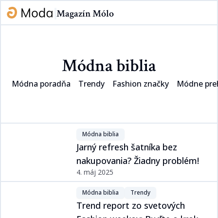
Magazín Mólo
Módna biblia​​​​‌ ‍ ​‍​‍‌‍ ‌ ​‍‌‍‍‌‌‍‌ ‌‍‍‌‌‍ ‍​‍​‍​ ‍‍​‍​‍‌ ​ ‌‍​‌‌‍ ‍‌‍‍‌‌ ‌​‌ ‍‌​‍ ‍‌‍‍‌‌‍ ​‍​‍​‍ ​​‍​‍‌‍‍​‌ ​‍‌‍‌‌‌‍‌‍​‍​‍​ ‍‍​‍​‍‌‍‍​‌ ‌​‌ ‌​‌ ​​​ ‍‍​‍ ​‍ ‌‍ ​‌‍ ‌‍​ ‌‍​‌‌‍ ​‌‍‍​‌‍ ‌ ​ ‌ ‌​​ ‍‍​ ​ ​ ​​​ ​​​ ​​​‍ ‌ ​ ‌ ‌​‌ ‌‌‌‍‌​‌‍‍‌‌‍ ​‍ ‌‍‍‌‌‍ ‍‌ ‌​‌‍‌‌‌‍ ‍‌ ‌​​‍ ‌‍‌‌‌‍‌​‌‍‍‌‌ ‌​​‍ ‌‍ ‌‌‍ ‌‍‌​‌‍‌‌​ ‌‌ ​​‌ ​‍‌‍‌‌‌ ​ ‌‍‌‌‌‍ ‍‌ ‌​‌‍​‌‌ ‌​‌‍‍‌‌‍ ‌‍ ‍​ ‍ ‌‍‍‌‌‍‌​​ ‌‌‍​ ‌‍​‌‌ ‌​‌‍‌‌‌‍‌ ‌‍ ‌ ​‍‌ ‍‌​‍ ‌​ ‌​​ ​ ​ ​ ​ ​‌​ ‍ ‌ ‌​‌ ‍‌‌ ​​‌‍‌‌​ ‌‌‍​ ‌‍​‌‌ ‌​‌‍‌‌‌‍‌ ‌‍ ‌ ​‍‌ ‍‌​ ‍ ‌ ​​‌‍​‌‌ ‌​‌‍‍​​ ‌‌‍ ‍‌‍​‌‌‍ ‌‌‍‌‌​ ‌‍​‍‌‍​‌‌ ​ ‌‍‌‌‌‌‌‌‌ ​‍‌‍ ​​ ‌‌‍‍​‌ ‌​‌ ‌​‌ ​​​‍‌‌​ ​ ‌​​‌​‍‌‌​ ​‍‌​‌‍​‍‌‌​ ​‍‌​‌‍‌‍ ​‌‍ ‌‍​ ‌‍​‌‌‍ ​‌‍‍​‌‍ ‌ ​ ‌ ‌​​‍‌‌​ ​ ‌​​‌​ ​ ​ ​​​ ​​​ ​​​‍‌‌​ ​‍‌​‌‍‌ ​ ‌ ‌​‌ ‌‌‌‍‌​‌‍‍‌‌‍ ​‍‌‍‌‍‍‌‌‍‌​​ ‌‌‍​ ‌‍​‌‌ ‌​‌‍‌‌‌‍‌ ‌‍ ‌ ​‍‌ ‍‌​‍ ‌​ ‌​​ ​ ​ ​ ​ ​‌​‍‌‍‌ ‌​‌ ‍‌‌ ​​‌‍‌‌​ ‌‌‍​ ‌‍​‌‌ ‌​‌‍‌‌‌‍‌ ‌‍ ‌ ​‍‌ ‍‌​‍‌‍‌ ​​‌‍​‌‌ ‌​‌‍‍​​ ‌‌‍ ‍‌‍​‌‌‍ ‌‌‍‌‌​‍‌‍‌ ​​‌‍‌‌‌ ​‍‌ ​ ‌ ​​‌‍‌‌‌‍​ ‌ ‌​‌‍‍‌‌ ‌‍‌‍‌‌​ ‌‌ ​​‌ ‌‌‌‍​‍‌‍ ​‌‍‍‌‌ ​ ‌‍‍​‌‍‌‌‌‍‌​​‍​‍‌ ‌
Módna poradňa
Trendy
Fashion značky
Módne preh
Módna biblia​​​​‌ ‍ ​‍​‍‌‍ ‌ ​‍‌‍‍‌‌‍‌ ‌‍‍‌‌‍ ‍​‍​‍​ ‍‍​‍​‍‌ ​ ‌‍​‌‌‍ ‍‌‍‍‌‌ ‌​‌ ‍‌​‍ ‍‌‍‍‌‌‍ ​‍​‍​‍ ​​‍​‍‌‍‍​‌ ​‍‌‍‌‌‌‍‌‍​‍​‍​ ‍‍​‍​‍‌‍‍​‌ ‌​‌ ‌​‌ ​​​ ‍‍​‍ ​‍ ‌‍ ​‌‍ ‌‍​ ‌‍​‌‌‍ ​‌‍‍​‌‍ ‌ ​ ‌ ‌​​ ‍‍​ ​ ​ ​​​ ​​​ ​​​‍ ‌ ​ ‌ ‌​‌ ‌‌‌‍‌​‌‍‍‌‌‍ ​‍ ‌‍‍‌‌‍ ‍‌ ‌​‌‍‌‌‌‍ ‍‌ ‌​​‍ ‌‍‌‌‌‍‌​‌‍‍‌‌ ‌​​‍ ‌‍ ‌‌‍ ‌‍‌​‌‍‌‌​ ‌‌ ​​‌ ​‍‌‍‌‌‌ ​ ‌‍‌‌‌‍ ‍‌ ‌​‌‍​‌‌ ‌​‌‍‍‌‌‍ ‌‍ ‍​ ‍ ‌‍‍‌‌‍‌​​ ‌‌‍​ ‌‍​‌‌ ‌​‌‍‌‌‌‍‌ ‌‍ ‌ ​‍‌ ‍‌​‍ ‌​ ‌​​ ​ ​ ​ ​ ​‌​ ‍ ‌ ‌​‌ ‍‌‌ ​​‌‍‌‌​ ‌‌‍​ ‌‍​‌‌ ‌​‌‍‌‌‌‍‌ ‌‍ ‌ ​‍‌ ‍‌​ ‍ ‌ ​​‌‍​‌‌ ‌​‌‍‍​​ ‌‌‍ ‍‌‍​‌‌‍ ‌‌‍‌‌​ ‌‍​‍‌‍​‌‌ ​ ‌‍‌‌‌‌‌‌‌ ​‍‌‍ ​​ ‌‌‍‍​‌ ‌​‌ ‌​‌ ​​​‍‌‌​ ​ ‌​​‌​‍‌‌​ ​‍‌​‌‍​‍‌‌​ ​‍‌​‌‍‌‍ ​‌‍ ‌‍​ ‌‍​‌‌‍ ​‌‍‍​‌‍ ‌ ​ ‌ ‌​​‍‌‌​ ​ ‌​​‌​ ​ ​ ​​​ ​​​ ​​​‍‌‌​ ​‍‌​‌‍‌ ​ ‌ ‌​‌ ‌‌‌‍‌​‌‍‍‌‌‍ ​‍‌‍‌‍‍‌‌‍‌​​ ‌‌‍​ ‌‍​‌‌ ‌​‌‍‌‌‌‍‌ ‌‍ ‌ ​‍‌ ‍‌​‍ ‌​ ‌​​ ​ ​ ​ ​ ​‌​‍‌‍‌ ‌​‌ ‍‌‌ ​​‌‍‌‌​ ‌‌‍​ ‌‍​‌‌ ‌​‌‍‌‌‌‍‌ ‌‍ ‌ ​‍‌ ‍‌​‍‌‍‌ ​​‌‍​‌‌ ‌​‌‍‍​​ ‌‌‍ ‍‌‍​‌‌‍ ‌‌‍‌‌​‍‌‍‌ ​​‌‍‌‌‌ ​‍‌ ​ ‌ ​​‌‍‌‌‌‍​ ‌ ‌​‌‍‍‌‌ ‌‍‌‍‌‌​ ‌‌ ​​‌ ‌‌‌‍​‍‌‍ ​‌‍‍‌‌ ​ ‌‍‍​‌‍‌‌‌‍‌​​‍​‍‌ ‌
Jarný refresh šatníka bez
nakupovania? Žiadny problém!​​​​‌ ‍ ​‍​‍‌‍ ‌ ​‍‌‍‍‌‌‍‌ ‌‍‍‌‌‍ ‍​‍​‍​ ‍‍​‍​‍‌ ​ ‌‍​‌‌‍ ‍‌‍‍‌‌ ‌​‌ ‍‌​‍ ‍‌‍‍‌‌‍ ​‍​‍​‍ ​​‍​‍‌‍‍​‌ ​‍‌‍‌‌‌‍‌‍​‍​‍​ ‍‍​‍​‍‌‍‍​‌ ‌​‌ ‌​‌ ​​​ ‍‍​‍ ​‍ ‌‍ ​‌‍ ‌‍​ ‌‍​‌‌‍ ​‌‍‍​‌‍ ‌ ​ ‌ ‌​​ ‍‍​ ​ ​ ​​​ ​​​ ​​​‍ ‌ ​ ‌ ‌​‌ ‌‌‌‍‌​‌‍‍‌‌‍ ​‍ ‌‍‍‌‌‍ ‍‌ ‌​‌‍‌‌‌‍ ‍‌ ‌​​‍ ‌‍‌‌‌‍‌​‌‍‍‌‌ ‌​​‍ ‌‍ ‌‌‍ ‌‍‌​‌‍‌‌​ ‌‌ ​​‌ ​‍‌‍‌‌‌ ​ ‌‍‌‌‌‍ ‍‌ ‌​‌‍​‌‌ ‌​‌‍‍‌‌‍ ‌‍ ‍​ ‍ ‌‍‍‌‌‍‌​​ ‌‌ ​​‌‍ ‌ ​ ‌ ‌​​‍ ‌​ ‍​​ ​​​ ‌‌​ ‌ ​ ‍‌​ ‌ ​ ‍ ‌ ‌​‌ ‍‌‌ ​​‌‍‌‌​ ‌‌ ​​‌‍ ‌ ​ ‌ ‌​​ ‍ ‌ ​​‌‍​‌‌ ‌​‌‍‍​​ ‌‌ ‌​‌‍‍‌‌ ‌​‌‍ ​‌‍‌‌​ ‌‍​‍‌‍​‌‌ ​ ‌‍‌‌‌‌‌‌‌ ​‍‌‍ ​​ ‌‌‍‍​‌ ‌​‌ ‌​‌ ​​​‍‌‌​ ​ ‌​​‌​‍‌‌​ ​‍‌​‌‍​‍‌‌​ ​‍‌​‌‍‌‍ ​‌‍ ‌‍​ ‌‍​‌‌‍ ​‌‍‍​‌‍ ‌ ​ ‌ ‌​​‍‌‌​ ​ ‌​​‌​ ​ ​ ​​​ ​​​ ​​​‍‌‌​ ​‍‌​‌‍‌ ​ ‌ ‌​‌ ‌‌‌‍‌​‌‍‍‌‌‍ ​‍‌‍‌‍‍‌‌‍‌​​ ‌‌ ​​‌‍ ‌ ​ ‌ ‌​​‍ ‌​ ‍​​ ​​​ ‌‌​ ‌ ​ ‍‌​ ‌ ​‍‌‍‌ ‌​‌ ‍‌‌ ​​‌‍‌‌​ ‌‌ ​​‌‍ ‌ ​ ‌ ‌​​‍‌‍‌ ​​‌‍​‌‌ ‌​‌‍‍​​ ‌‌ ‌​‌‍‍‌‌ ‌​‌‍ ​‌‍‌‌​‍‌‍‌ ​​‌‍‌‌‌ ​‍‌ ​ ‌ ​​‌‍‌‌‌‍​ ‌ ‌​‌‍‍‌‌ ‌‍‌‍‌‌​ ‌‌ ​​‌ ‌‌‌‍​‍‌‍ ​‌‍‍‌‌ ​ ‌‍‍​‌‍‌‌‌‍‌​​‍​‍‌ ‌
4. máj 2025
Módna biblia​​​​‌ ‍ ​‍​‍‌‍ ‌ ​‍‌‍‍‌‌‍‌ ‌‍‍‌‌‍ ‍​‍​‍​ ‍‍​‍​‍‌ ​ ‌‍​‌‌‍ ‍‌‍‍‌‌ ‌​‌ ‍‌​‍ ‍‌‍‍‌‌‍ ​‍​‍​‍ ​​‍​‍‌‍‍​‌ ​‍‌‍‌‌‌‍‌‍​‍​‍​ ‍‍​‍​‍‌‍‍​‌ ‌​‌ ‌​‌ ​​​ ‍‍​‍ ​‍ ‌‍ ​‌‍ ‌‍​ ‌‍​‌‌‍ ​‌‍‍​‌‍ ‌ ​ ‌ ‌​​ ‍‍​ ​ ​ ​​​ ​​​ ​​​‍ ‌ ​ ‌ ‌​‌ ‌‌‌‍‌​‌‍‍‌‌‍ ​‍ ‌‍‍‌‌‍ ‍‌ ‌​‌‍‌‌‌‍ ‍‌ ‌​​‍ ‌‍‌‌‌‍‌​‌‍‍‌‌ ‌​​‍ ‌‍ ‌‌‍ ‌‍‌​‌‍‌‌​ ‌‌ ​​‌ ​‍‌‍‌‌‌ ​ ‌‍‌‌‌‍ ‍‌ ‌​‌‍​‌‌ ‌​‌‍‍‌‌‍ ‌‍ ‍​ ‍ ‌‍‍‌‌‍‌​​ ‌‌‍​ ‌‍​‌‌ ‌​‌‍‌‌‌‍‌ ‌‍ ‌ ​‍‌ ‍‌​‍ ‌​ ‌​​ ​ ​ ​ ​ ​‌​ ‍ ‌ ‌​‌ ‍‌‌ ​​‌‍‌‌​ ‌‌‍​ ‌‍​‌‌ ‌​‌‍‌‌‌‍‌ ‌‍ ‌ ​‍‌ ‍‌​ ‍ ‌ ​​‌‍​‌‌ ‌​‌‍‍​​ ‌‌‍ ‍‌‍​‌‌‍ ‌‌‍‌‌​ ‌‍​‍‌‍​‌‌ ​ ‌‍‌‌‌‌‌‌‌ ​‍‌‍ ​​ ‌‌‍‍​‌ ‌​‌ ‌​‌ ​​​‍‌‌​ ​ ‌​​‌​‍‌‌​ ​‍‌​‌‍​‍‌‌​ ​‍‌​‌‍‌‍ ​‌‍ ‌‍​ ‌‍​‌‌‍ ​‌‍‍​‌‍ ‌ ​ ‌ ‌​​‍‌‌​ ​ ‌​​‌​ ​ ​ ​​​ ​​​ ​​​‍‌‌​ ​‍‌​‌‍‌ ​ ‌ ‌​‌ ‌‌‌‍‌​‌‍‍‌‌‍ ​‍‌‍‌‍‍‌‌‍‌​​ ‌‌‍​ ‌‍​‌‌ ‌​‌‍‌‌‌‍‌ ‌‍ ‌ ​‍‌ ‍‌​‍ ‌​ ‌​​ ​ ​ ​ ​ ​‌​‍‌‍‌ ‌​‌ ‍‌‌ ​​‌‍‌‌​ ‌‌‍​ ‌‍​‌‌ ‌​‌‍‌‌‌‍‌ ‌‍ ‌ ​‍‌ ‍‌​‍‌‍‌ ​​‌‍​‌‌ ‌​‌‍‍​​ ‌‌‍ ‍‌‍​‌‌‍ ‌‌‍‌‌​‍‌‍‌ ​​‌‍‌‌‌ ​‍‌ ​ ‌ ​​‌‍‌‌‌‍​ ‌ ‌​‌‍‍‌‌ ‌‍‌‍‌‌​ ‌‌ ​​‌ ‌‌‌‍​‍‌‍ ​‌‍‍‌‌ ​ ‌‍‍​‌‍‌‌‌‍‌​​‍​‍‌ ‌
Trendy​​​​‌ ‍ ​‍​‍‌‍ ‌ ​‍‌‍‍‌‌‍‌ ‌‍‍‌‌‍ ‍​‍​‍​ ‍‍​‍​‍‌ ​ ‌‍​‌‌‍ ‍‌‍‍‌‌ ‌​‌ ‍‌​‍ ‍‌‍‍‌‌‍ ​‍​‍​‍ ​​‍​‍‌‍‍​‌ ​‍‌‍‌‌‌‍‌‍​‍​‍​ ‍‍​‍​‍‌‍‍​‌ ‌​‌ ‌​‌ ​​​ ‍‍​‍ ​‍ ‌‍ ​‌‍ ‌‍​ ‌‍​‌‌‍ ​‌‍‍​‌‍ ‌ ​ ‌ ‌​​ ‍‍​ ​ ​ ​​​ ​​​ ​​​‍ ‌ ​ ‌ ‌​‌ ‌‌‌‍‌​‌‍‍‌‌‍ ​‍ ‌‍‍‌‌‍ ‍‌ ‌​‌‍‌‌‌‍ ‍‌ ‌​​‍ ‌‍‌‌‌‍‌​‌‍‍‌‌ ‌​​‍ ‌‍ ‌‌‍ ‌‍‌​‌‍‌‌​ ‌‌ ​​‌ ​‍‌‍‌‌‌ ​ ‌‍‌‌‌‍ ‍‌ ‌​‌‍​‌‌ ‌​‌‍‍‌‌‍ ‌‍ ‍​ ‍ ‌‍‍‌‌‍‌​​ ‌‌‍​ ‌‍​‌‌ ‌​‌‍‌‌‌‍‌ ‌‍ ‌ ​‍‌ ‍‌​‍ ‌​ ​‍​ ​ ​ ‍ ‌ ‌​‌ ‍‌‌ ​​‌‍‌‌​ ‌‌‍​ ‌‍​‌‌ ‌​‌‍‌‌‌‍‌ ‌‍ ‌ ​‍‌ ‍‌​ ‍ ‌ ​​‌‍​‌‌ ‌​‌‍‍​​ ‌‌‍ ‍‌‍​‌‌‍ ‌‌‍‌‌​ ‌‍​‍‌‍​‌‌ ​ ‌‍‌‌‌‌‌‌‌ ​‍‌‍ ​​ ‌‌‍‍​‌ ‌​‌ ‌​‌ ​​​‍‌‌​ ​ ‌​​‌​‍‌‌​ ​‍‌​‌‍​‍‌‌​ ​‍‌​‌‍‌‍ ​‌‍ ‌‍​ ‌‍​‌‌‍ ​‌‍‍​‌‍ ‌ ​ ‌ ‌​​‍‌‌​ ​ ‌​​‌​ ​ ​ ​​​ ​​​ ​​​‍‌‌​ ​‍‌​‌‍‌ ​ ‌ ‌​‌ ‌‌‌‍‌​‌‍‍‌‌‍ ​‍‌‍‌‍‍‌‌‍‌​​ ‌‌‍​ ‌‍​‌‌ ‌​‌‍‌‌‌‍‌ ‌‍ ‌ ​‍‌ ‍‌​‍ ‌​ ​‍​ ​ ​‍‌‍‌ ‌​‌ ‍‌‌ ​​‌‍‌‌​ ‌‌‍​ ‌‍​‌‌ ‌​‌‍‌‌‌‍‌ ‌‍ ‌ ​‍‌ ‍‌​‍‌‍‌ ​​‌‍​‌‌ ‌​‌‍‍​​ ‌‌‍ ‍‌‍​‌‌‍ ‌‌‍‌‌​‍‌‍‌ ​​‌‍‌‌‌ ​‍‌ ​ ‌ ​​‌‍‌‌‌‍​ ‌ ‌​‌‍‍‌‌ ‌‍‌‍‌‌​ ‌‌ ​​‌ ‌‌‌‍​‍‌‍ ​‌‍‍‌‌ ​ ‌‍‍​‌‍‌‌‌‍‌​​‍​‍‌ ‌
Trend report zo svetových