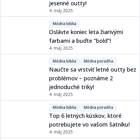
jesenné outfity!​​​​‌ ‍ ​‍​‍‌‍ ‌ ​‍‌‍‍‌‌‍‌ ‌‍‍‌‌‍ ‍​‍​‍​ ‍‍​‍​‍‌ ​ ‌‍​‌‌‍ ‍‌‍‍‌‌ ‌​‌ ‍‌​‍ ‍‌‍‍‌‌‍ ​‍​‍​‍ ​​‍​‍‌‍‍​‌ ​‍‌‍‌‌‌‍‌‍​‍​‍​ ‍‍​‍​‍‌‍‍​‌ ‌​‌ ‌​‌ ​​​ ‍‍​‍ ​‍ ‌‍ ​‌‍ ‌‍​ ‌‍​‌‌‍ ​‌‍‍​‌‍ ‌ ​ ‌ ‌​​ ‍‍​ ​ ​ ​​​ ​​​ ​​​‍ ‌ ​ ‌ ‌​‌ ‌‌‌‍‌​‌‍‍‌‌‍ ​‍ ‌‍‍‌‌‍ ‍‌ ‌​‌‍‌‌‌‍ ‍‌ ‌​​‍ ‌‍‌‌‌‍‌​‌‍‍‌‌ ‌​​‍ ‌‍ ‌‌‍ ‌‍‌​‌‍‌‌​ ‌‌ ​​‌ ​‍‌‍‌‌‌ ​ ‌‍‌‌‌‍ ‍‌ ‌​‌‍​‌‌ ‌​‌‍‍‌‌‍ ‌‍ ‍​ ‍ ‌‍‍‌‌‍‌​​ ‌‌ ​​‌‍ ‌ ​ ‌ ‌​​‍ ‌​ ‌‍​ ​​​ ​‌​ ​ ​ ‍​​ ‌ ​ ‍ ‌ ‌​‌ ‍‌‌ ​​‌‍‌‌​ ‌‌ ​​‌‍ ‌ ​ ‌ ‌​​ ‍ ‌ ​​‌‍​‌‌ ‌​‌‍‍​​ ‌‌ ‌​‌‍‍‌‌ ‌​‌‍ ​‌‍‌‌​ ‌‍​‍‌‍​‌‌ ​ ‌‍‌‌‌‌‌‌‌ ​‍‌‍ ​​ ‌‌‍‍​‌ ‌​‌ ‌​‌ ​​​‍‌‌​ ​ ‌​​‌​‍‌‌​ ​‍‌​‌‍​‍‌‌​ ​‍‌​‌‍‌‍ ​‌‍ ‌‍​ ‌‍​‌‌‍ ​‌‍‍​‌‍ ‌ ​ ‌ ‌​​‍‌‌​ ​ ‌​​‌​ ​ ​ ​​​ ​​​ ​​​‍‌‌​ ​‍‌​‌‍‌ ​ ‌ ‌​‌ ‌‌‌‍‌​‌‍‍‌‌‍ ​‍‌‍‌‍‍‌‌‍‌​​ ‌‌ ​​‌‍ ‌ ​ ‌ ‌​​‍ ‌​ ‌‍​ ​​​ ​‌​ ​ ​ ‍​​ ‌ ​‍‌‍‌ ‌​‌ ‍‌‌ ​​‌‍‌‌​ ‌‌ ​​‌‍ ‌ ​ ‌ ‌​​‍‌‍‌ ​​‌‍​‌‌ ‌​‌‍‍​​ ‌‌ ‌​‌‍‍‌‌ ‌​‌‍ ​‌‍‌‌​‍‌‍‌ ​​‌‍‌‌‌ ​‍‌ ​ ‌ ​​‌‍‌‌‌‍​ ‌ ‌​‌‍‍‌‌ ‌‍‌‍‌‌​ ‌‌ ​​‌ ‌‌‌‍​‍‌‍ ​‌‍‍‌‌ ​ ‌‍‍​‌‍‌‌‌‍‌​​‍​‍‌ ‌
4. máj 2025
Módna biblia​​​​‌ ‍ ​‍​‍‌‍ ‌ ​‍‌‍‍‌‌‍‌ ‌‍‍‌‌‍ ‍​‍​‍​ ‍‍​‍​‍‌ ​ ‌‍​‌‌‍ ‍‌‍‍‌‌ ‌​‌ ‍‌​‍ ‍‌‍‍‌‌‍ ​‍​‍​‍ ​​‍​‍‌‍‍​‌ ​‍‌‍‌‌‌‍‌‍​‍​‍​ ‍‍​‍​‍‌‍‍​‌ ‌​‌ ‌​‌ ​​​ ‍‍​‍ ​‍ ‌‍ ​‌‍ ‌‍​ ‌‍​‌‌‍ ​‌‍‍​‌‍ ‌ ​ ‌ ‌​​ ‍‍​ ​ ​ ​​​ ​​​ ​​​‍ ‌ ​ ‌ ‌​‌ ‌‌‌‍‌​‌‍‍‌‌‍ ​‍ ‌‍‍‌‌‍ ‍‌ ‌​‌‍‌‌‌‍ ‍‌ ‌​​‍ ‌‍‌‌‌‍‌​‌‍‍‌‌ ‌​​‍ ‌‍ ‌‌‍ ‌‍‌​‌‍‌‌​ ‌‌ ​​‌ ​‍‌‍‌‌‌ ​ ‌‍‌‌‌‍ ‍‌ ‌​‌‍​‌‌ ‌​‌‍‍‌‌‍ ‌‍ ‍​ ‍ ‌‍‍‌‌‍‌​​ ‌‌‍​ ‌‍​‌‌ ‌​‌‍‌‌‌‍‌ ‌‍ ‌ ​‍‌ ‍‌​‍ ‌​ ‌​​ ​ ​ ​ ​ ​‌​ ‍ ‌ ‌​‌ ‍‌‌ ​​‌‍‌‌​ ‌‌‍​ ‌‍​‌‌ ‌​‌‍‌‌‌‍‌ ‌‍ ‌ ​‍‌ ‍‌​ ‍ ‌ ​​‌‍​‌‌ ‌​‌‍‍​​ ‌‌‍ ‍‌‍​‌‌‍ ‌‌‍‌‌​ ‌‍​‍‌‍​‌‌ ​ ‌‍‌‌‌‌‌‌‌ ​‍‌‍ ​​ ‌‌‍‍​‌ ‌​‌ ‌​‌ ​​​‍‌‌​ ​ ‌​​‌​‍‌‌​ ​‍‌​‌‍​‍‌‌​ ​‍‌​‌‍‌‍ ​‌‍ ‌‍​ ‌‍​‌‌‍ ​‌‍‍​‌‍ ‌ ​ ‌ ‌​​‍‌‌​ ​ ‌​​‌​ ​ ​ ​​​ ​​​ ​​​‍‌‌​ ​‍‌​‌‍‌ ​ ‌ ‌​‌ ‌‌‌‍‌​‌‍‍‌‌‍ ​‍‌‍‌‍‍‌‌‍‌​​ ‌‌‍​ ‌‍​‌‌ ‌​‌‍‌‌‌‍‌ ‌‍ ‌ ​‍‌ ‍‌​‍ ‌​ ‌​​ ​ ​ ​ ​ ​‌​‍‌‍‌ ‌​‌ ‍‌‌ ​​‌‍‌‌​ ‌‌‍​ ‌‍​‌‌ ‌​‌‍‌‌‌‍‌ ‌‍ ‌ ​‍‌ ‍‌​‍‌‍‌ ​​‌‍​‌‌ ‌​‌‍‍​​ ‌‌‍ ‍‌‍​‌‌‍ ‌‌‍‌‌​‍‌‍‌ ​​‌‍‌‌‌ ​‍‌ ​ ‌ ​​‌‍‌‌‌‍​ ‌ ‌​‌‍‍‌‌ ‌‍‌‍‌‌​ ‌‌ ​​‌ ‌‌‌‍​‍‌‍ ​‌‍‍‌‌ ​ ‌‍‍​‌‍‌‌‌‍‌​​‍​‍‌ ‌
Oslávte koniec leta žiarivými
farbami a buďte “bold”!​​​​‌ ‍ ​‍​‍‌‍ ‌ ​‍‌‍‍‌‌‍‌ ‌‍‍‌‌‍ ‍​‍​‍​ ‍‍​‍​‍‌ ​ ‌‍​‌‌‍ ‍‌‍‍‌‌ ‌​‌ ‍‌​‍ ‍‌‍‍‌‌‍ ​‍​‍​‍ ​​‍​‍‌‍‍​‌ ​‍‌‍‌‌‌‍‌‍​‍​‍​ ‍‍​‍​‍‌‍‍​‌ ‌​‌ ‌​‌ ​​​ ‍‍​‍ ​‍ ‌‍ ​‌‍ ‌‍​ ‌‍​‌‌‍ ​‌‍‍​‌‍ ‌ ​ ‌ ‌​​ ‍‍​ ​ ​ ​​​ ​​​ ​​​‍ ‌ ​ ‌ ‌​‌ ‌‌‌‍‌​‌‍‍‌‌‍ ​‍ ‌‍‍‌‌‍ ‍‌ ‌​‌‍‌‌‌‍ ‍‌ ‌​​‍ ‌‍‌‌‌‍‌​‌‍‍‌‌ ‌​​‍ ‌‍ ‌‌‍ ‌‍‌​‌‍‌‌​ ‌‌ ​​‌ ​‍‌‍‌‌‌ ​ ‌‍‌‌‌‍ ‍‌ ‌​‌‍​‌‌ ‌​‌‍‍‌‌‍ ‌‍ ‍​ ‍ ‌‍‍‌‌‍‌​​ ‌‌ ​​‌‍ ‌ ​ ‌ ‌​​‍ ‌​ ‌‌​ ‍‌​ ‌‍​ ‌‍​ ‌​​ ​ ​ ‍ ‌ ‌​‌ ‍‌‌ ​​‌‍‌‌​ ‌‌ ​​‌‍ ‌ ​ ‌ ‌​​ ‍ ‌ ​​‌‍​‌‌ ‌​‌‍‍​​ ‌‌ ‌​‌‍‍‌‌ ‌​‌‍ ​‌‍‌‌​ ‌‍​‍‌‍​‌‌ ​ ‌‍‌‌‌‌‌‌‌ ​‍‌‍ ​​ ‌‌‍‍​‌ ‌​‌ ‌​‌ ​​​‍‌‌​ ​ ‌​​‌​‍‌‌​ ​‍‌​‌‍​‍‌‌​ ​‍‌​‌‍‌‍ ​‌‍ ‌‍​ ‌‍​‌‌‍ ​‌‍‍​‌‍ ‌ ​ ‌ ‌​​‍‌‌​ ​ ‌​​‌​ ​ ​ ​​​ ​​​ ​​​‍‌‌​ ​‍‌​‌‍‌ ​ ‌ ‌​‌ ‌‌‌‍‌​‌‍‍‌‌‍ ​‍‌‍‌‍‍‌‌‍‌​​ ‌‌ ​​‌‍ ‌ ​ ‌ ‌​​‍ ‌​ ‌‌​ ‍‌​ ‌‍​ ‌‍​ ‌​​ ​ ​‍‌‍‌ ‌​‌ ‍‌‌ ​​‌‍‌‌​ ‌‌ ​​‌‍ ‌ ​ ‌ ‌​​‍‌‍‌ ​​‌‍​‌‌ ‌​‌‍‍​​ ‌‌ ‌​‌‍‍‌‌ ‌​‌‍ ​‌‍‌‌​‍‌‍‌ ​​‌‍‌‌‌ ​‍‌ ​ ‌ ​​‌‍‌‌‌‍​ ‌ ‌​‌‍‍‌‌ ‌‍‌‍‌‌​ ‌‌ ​​‌ ‌‌‌‍​‍‌‍ ​‌‍‍‌‌ ​ ‌‍‍​‌‍‌‌‌‍‌​​‍​‍‌ ‌
4. máj 2025
Módna biblia​​​​‌ ‍ ​‍​‍‌‍ ‌ ​‍‌‍‍‌‌‍‌ ‌‍‍‌‌‍ ‍​‍​‍​ ‍‍​‍​‍‌ ​ ‌‍​‌‌‍ ‍‌‍‍‌‌ ‌​‌ ‍‌​‍ ‍‌‍‍‌‌‍ ​‍​‍​‍ ​​‍​‍‌‍‍​‌ ​‍‌‍‌‌‌‍‌‍​‍​‍​ ‍‍​‍​‍‌‍‍​‌ ‌​‌ ‌​‌ ​​​ ‍‍​‍ ​‍ ‌‍ ​‌‍ ‌‍​ ‌‍​‌‌‍ ​‌‍‍​‌‍ ‌ ​ ‌ ‌​​ ‍‍​ ​ ​ ​​​ ​​​ ​​​‍ ‌ ​ ‌ ‌​‌ ‌‌‌‍‌​‌‍‍‌‌‍ ​‍ ‌‍‍‌‌‍ ‍‌ ‌​‌‍‌‌‌‍ ‍‌ ‌​​‍ ‌‍‌‌‌‍‌​‌‍‍‌‌ ‌​​‍ ‌‍ ‌‌‍ ‌‍‌​‌‍‌‌​ ‌‌ ​​‌ ​‍‌‍‌‌‌ ​ ‌‍‌‌‌‍ ‍‌ ‌​‌‍​‌‌ ‌​‌‍‍‌‌‍ ‌‍ ‍​ ‍ ‌‍‍‌‌‍‌​​ ‌‌‍​ ‌‍​‌‌ ‌​‌‍‌‌‌‍‌ ‌‍ ‌ ​‍‌ ‍‌​‍ ‌​ ‌​​ ​ ​ ​ ​ ​‌​ ‍ ‌ ‌​‌ ‍‌‌ ​​‌‍‌‌​ ‌‌‍​ ‌‍​‌‌ ‌​‌‍‌‌‌‍‌ ‌‍ ‌ ​‍‌ ‍‌​ ‍ ‌ ​​‌‍​‌‌ ‌​‌‍‍​​ ‌‌‍ ‍‌‍​‌‌‍ ‌‌‍‌‌​ ‌‍​‍‌‍​‌‌ ​ ‌‍‌‌‌‌‌‌‌ ​‍‌‍ ​​ ‌‌‍‍​‌ ‌​‌ ‌​‌ ​​​‍‌‌​ ​ ‌​​‌​‍‌‌​ ​‍‌​‌‍​‍‌‌​ ​‍‌​‌‍‌‍ ​‌‍ ‌‍​ ‌‍​‌‌‍ ​‌‍‍​‌‍ ‌ ​ ‌ ‌​​‍‌‌​ ​ ‌​​‌​ ​ ​ ​​​ ​​​ ​​​‍‌‌​ ​‍‌​‌‍‌ ​ ‌ ‌​‌ ‌‌‌‍‌​‌‍‍‌‌‍ ​‍‌‍‌‍‍‌‌‍‌​​ ‌‌‍​ ‌‍​‌‌ ‌​‌‍‌‌‌‍‌ ‌‍ ‌ ​‍‌ ‍‌​‍ ‌​ ‌​​ ​ ​ ​ ​ ​‌​‍‌‍‌ ‌​‌ ‍‌‌ ​​‌‍‌‌​ ‌‌‍​ ‌‍​‌‌ ‌​‌‍‌‌‌‍‌ ‌‍ ‌ ​‍‌ ‍‌​‍‌‍‌ ​​‌‍​‌‌ ‌​‌‍‍​​ ‌‌‍ ‍‌‍​‌‌‍ ‌‌‍‌‌​‍‌‍‌ ​​‌‍‌‌‌ ​‍‌ ​ ‌ ​​‌‍‌‌‌‍​ ‌ ‌​‌‍‍‌‌ ‌‍‌‍‌‌​ ‌‌ ​​‌ ‌‌‌‍​‍‌‍ ​‌‍‍‌‌ ​ ‌‍‍​‌‍‌‌‌‍‌​​‍​‍‌ ‌
Módna poradňa​​​​‌ ‍ ​‍​‍‌‍ ‌ ​‍‌‍‍‌‌‍‌ ‌‍‍‌‌‍ ‍​‍​‍​ ‍‍​‍​‍‌ ​ ‌‍​‌‌‍ ‍‌‍‍‌‌ ‌​‌ ‍‌​‍ ‍‌‍‍‌‌‍ ​‍​‍​‍ ​​‍​‍‌‍‍​‌ ​‍‌‍‌‌‌‍‌‍​‍​‍​ ‍‍​‍​‍‌‍‍​‌ ‌​‌ ‌​‌ ​​​ ‍‍​‍ ​‍ ‌‍ ​‌‍ ‌‍​ ‌‍​‌‌‍ ​‌‍‍​‌‍ ‌ ​ ‌ ‌​​ ‍‍​ ​ ​ ​​​ ​​​ ​​​‍ ‌ ​ ‌ ‌​‌ ‌‌‌‍‌​‌‍‍‌‌‍ ​‍ ‌‍‍‌‌‍ ‍‌ ‌​‌‍‌‌‌‍ ‍‌ ‌​​‍ ‌‍‌‌‌‍‌​‌‍‍‌‌ ‌​​‍ ‌‍ ‌‌‍ ‌‍‌​‌‍‌‌​ ‌‌ ​​‌ ​‍‌‍‌‌‌ ​ ‌‍‌‌‌‍ ‍‌ ‌​‌‍​‌‌ ‌​‌‍‍‌‌‍ ‌‍ ‍​ ‍ ‌‍‍‌‌‍‌​​ ‌‌‍​ ‌‍​‌‌ ‌​‌‍‌‌‌‍‌ ‌‍ ‌ ​‍‌ ‍‌​‍ ‌​ ​‌​ ‍‌​ ‍ ‌ ‌​‌ ‍‌‌ ​​‌‍‌‌​ ‌‌‍​ ‌‍​‌‌ ‌​‌‍‌‌‌‍‌ ‌‍ ‌ ​‍‌ ‍‌​ ‍ ‌ ​​‌‍​‌‌ ‌​‌‍‍​​ ‌‌‍ ‍‌‍​‌‌‍ ‌‌‍‌‌​ ‌‍​‍‌‍​‌‌ ​ ‌‍‌‌‌‌‌‌‌ ​‍‌‍ ​​ ‌‌‍‍​‌ ‌​‌ ‌​‌ ​​​‍‌‌​ ​ ‌​​‌​‍‌‌​ ​‍‌​‌‍​‍‌‌​ ​‍‌​‌‍‌‍ ​‌‍ ‌‍​ ‌‍​‌‌‍ ​‌‍‍​‌‍ ‌ ​ ‌ ‌​​‍‌‌​ ​ ‌​​‌​ ​ ​ ​​​ ​​​ ​​​‍‌‌​ ​‍‌​‌‍‌ ​ ‌ ‌​‌ ‌‌‌‍‌​‌‍‍‌‌‍ ​‍‌‍‌‍‍‌‌‍‌​​ ‌‌‍​ ‌‍​‌‌ ‌​‌‍‌‌‌‍‌ ‌‍ ‌ ​‍‌ ‍‌​‍ ‌​ ​‌​ ‍‌​‍‌‍‌ ‌​‌ ‍‌‌ ​​‌‍‌‌​ ‌‌‍​ ‌‍​‌‌ ‌​‌‍‌‌‌‍‌ ‌‍ ‌ ​‍‌ ‍‌​‍‌‍‌ ​​‌‍​‌‌ ‌​‌‍‍​​ ‌‌‍ ‍‌‍​‌‌‍ ‌‌‍‌‌​‍‌‍‌ ​​‌‍‌‌‌ ​‍‌ ​ ‌ ​​‌‍‌‌‌‍​ ‌ ‌​‌‍‍‌‌ ‌‍‌‍‌‌​ ‌‌ ​​‌ ‌‌‌‍​‍‌‍ ​‌‍‍‌‌ ​ ‌‍‍​‌‍‌‌‌‍‌​​‍​‍‌ ‌
Naučte sa vrstviť letné outfity bez
problémov – poznáme 2
jednoduché triky!​​​​‌ ‍ ​‍​‍‌‍ ‌ ​‍‌‍‍‌‌‍‌ ‌‍‍‌‌‍ ‍​‍​‍​ ‍‍​‍​‍‌ ​ ‌‍​‌‌‍ ‍‌‍‍‌‌ ‌​‌ ‍‌​‍ ‍‌‍‍‌‌‍ ​‍​‍​‍ ​​‍​‍‌‍‍​‌ ​‍‌‍‌‌‌‍‌‍​‍​‍​ ‍‍​‍​‍‌‍‍​‌ ‌​‌ ‌​‌ ​​​ ‍‍​‍ ​‍ ‌‍ ​‌‍ ‌‍​ ‌‍​‌‌‍ ​‌‍‍​‌‍ ‌ ​ ‌ ‌​​ ‍‍​ ​ ​ ​​​ ​​​ ​​​‍ ‌ ​ ‌ ‌​‌ ‌‌‌‍‌​‌‍‍‌‌‍ ​‍ ‌‍‍‌‌‍ ‍‌ ‌​‌‍‌‌‌‍ ‍‌ ‌​​‍ ‌‍‌‌‌‍‌​‌‍‍‌‌ ‌​​‍ ‌‍ ‌‌‍ ‌‍‌​‌‍‌‌​ ‌‌ ​​‌ ​‍‌‍‌‌‌ ​ ‌‍‌‌‌‍ ‍‌ ‌​‌‍​‌‌ ‌​‌‍‍‌‌‍ ‌‍ ‍​ ‍ ‌‍‍‌‌‍‌​​ ‌‌ ​​‌‍ ‌ ​ ‌ ‌​​‍ ‌​ ‌‌​ ‍​​ ​​​ ‍‌​ ‌ ​ ​‍​ ‍ ‌ ‌​‌ ‍‌‌ ​​‌‍‌‌​ ‌‌ ​​‌‍ ‌ ​ ‌ ‌​​ ‍ ‌ ​​‌‍​‌‌ ‌​‌‍‍​​ ‌‌ ‌​‌‍‍‌‌ ‌​‌‍ ​‌‍‌‌​ ‌‍​‍‌‍​‌‌ ​ ‌‍‌‌‌‌‌‌‌ ​‍‌‍ ​​ ‌‌‍‍​‌ ‌​‌ ‌​‌ ​​​‍‌‌​ ​ ‌​​‌​‍‌‌​ ​‍‌​‌‍​‍‌‌​ ​‍‌​‌‍‌‍ ​‌‍ ‌‍​ ‌‍​‌‌‍ ​‌‍‍​‌‍ ‌ ​ ‌ ‌​​‍‌‌​ ​ ‌​​‌​ ​ ​ ​​​ ​​​ ​​​‍‌‌​ ​‍‌​‌‍‌ ​ ‌ ‌​‌ ‌‌‌‍‌​‌‍‍‌‌‍ ​‍‌‍‌‍‍‌‌‍‌​​ ‌‌ ​​‌‍ ‌ ​ ‌ ‌​​‍ ‌​ ‌‌​ ‍​​ ​​​ ‍‌​ ‌ ​ ​‍​‍‌‍‌ ‌​‌ ‍‌‌ ​​‌‍‌‌​ ‌‌ ​​‌‍ ‌ ​ ‌ ‌​​‍‌‍‌ ​​‌‍​‌‌ ‌​‌‍‍​​ ‌‌ ‌​‌‍‍‌‌ ‌​‌‍ ​‌‍‌‌​‍‌‍‌ ​​‌‍‌‌‌ ​‍‌ ​ ‌ ​​‌‍‌‌‌‍​ ‌ ‌​‌‍‍‌‌ ‌‍‌‍‌‌​ ‌‌ ​​‌ ‌‌‌‍​‍‌‍ ​‌‍‍‌‌ ​ ‌‍‍​‌‍‌‌‌‍‌​​‍​‍‌ ‌
4. máj 2025
Módna biblia​​​​‌ ‍ ​‍​‍‌‍ ‌ ​‍‌‍‍‌‌‍‌ ‌‍‍‌‌‍ ‍​‍​‍​ ‍‍​‍​‍‌ ​ ‌‍​‌‌‍ ‍‌‍‍‌‌ ‌​‌ ‍‌​‍ ‍‌‍‍‌‌‍ ​‍​‍​‍ ​​‍​‍‌‍‍​‌ ​‍‌‍‌‌‌‍‌‍​‍​‍​ ‍‍​‍​‍‌‍‍​‌ ‌​‌ ‌​‌ ​​​ ‍‍​‍ ​‍ ‌‍ ​‌‍ ‌‍​ ‌‍​‌‌‍ ​‌‍‍​‌‍ ‌ ​ ‌ ‌​​ ‍‍​ ​ ​ ​​​ ​​​ ​​​‍ ‌ ​ ‌ ‌​‌ ‌‌‌‍‌​‌‍‍‌‌‍ ​‍ ‌‍‍‌‌‍ ‍‌ ‌​‌‍‌‌‌‍ ‍‌ ‌​​‍ ‌‍‌‌‌‍‌​‌‍‍‌‌ ‌​​‍ ‌‍ ‌‌‍ ‌‍‌​‌‍‌‌​ ‌‌ ​​‌ ​‍‌‍‌‌‌ ​ ‌‍‌‌‌‍ ‍‌ ‌​‌‍​‌‌ ‌​‌‍‍‌‌‍ ‌‍ ‍​ ‍ ‌‍‍‌‌‍‌​​ ‌‌‍​ ‌‍​‌‌ ‌​‌‍‌‌‌‍‌ ‌‍ ‌ ​‍‌ ‍‌​‍ ‌​ ‌​​ ​ ​ ​ ​ ​‌​ ‍ ‌ ‌​‌ ‍‌‌ ​​‌‍‌‌​ ‌‌‍​ ‌‍​‌‌ ‌​‌‍‌‌‌‍‌ ‌‍ ‌ ​‍‌ ‍‌​ ‍ ‌ ​​‌‍​‌‌ ‌​‌‍‍​​ ‌‌‍ ‍‌‍​‌‌‍ ‌‌‍‌‌​ ‌‍​‍‌‍​‌‌ ​ ‌‍‌‌‌‌‌‌‌ ​‍‌‍ ​​ ‌‌‍‍​‌ ‌​‌ ‌​‌ ​​​‍‌‌​ ​ ‌​​‌​‍‌‌​ ​‍‌​‌‍​‍‌‌​ ​‍‌​‌‍‌‍ ​‌‍ ‌‍​ ‌‍​‌‌‍ ​‌‍‍​‌‍ ‌ ​ ‌ ‌​​‍‌‌​ ​ ‌​​‌​ ​ ​ ​​​ ​​​ ​​​‍‌‌​ ​‍‌​‌‍‌ ​ ‌ ‌​‌ ‌‌‌‍‌​‌‍‍‌‌‍ ​‍‌‍‌‍‍‌‌‍‌​​ ‌‌‍​ ‌‍​‌‌ ‌​‌‍‌‌‌‍‌ ‌‍ ‌ ​‍‌ ‍‌​‍ ‌​ ‌​​ ​ ​ ​ ​ ​‌​‍‌‍‌ ‌​‌ ‍‌‌ ​​‌‍‌‌​ ‌‌‍​ ‌‍​‌‌ ‌​‌‍‌‌‌‍‌ ‌‍ ‌ ​‍‌ ‍‌​‍‌‍‌ ​​‌‍​‌‌ ‌​‌‍‍​​ ‌‌‍ ‍‌‍​‌‌‍ ‌‌‍‌‌​‍‌‍‌ ​​‌‍‌‌‌ ​‍‌ ​ ‌ ​​‌‍‌‌‌‍​ ‌ ‌​‌‍‍‌‌ ‌‍‌‍‌‌​ ‌‌ ​​‌ ‌‌‌‍​‍‌‍ ​‌‍‍‌‌ ​ ‌‍‍​‌‍‌‌‌‍‌​​‍​‍‌ ‌
Módna poradňa​​​​‌ ‍ ​‍​‍‌‍ ‌ ​‍‌‍‍‌‌‍‌ ‌‍‍‌‌‍ ‍​‍​‍​ ‍‍​‍​‍‌ ​ ‌‍​‌‌‍ ‍‌‍‍‌‌ ‌​‌ ‍‌​‍ ‍‌‍‍‌‌‍ ​‍​‍​‍ ​​‍​‍‌‍‍​‌ ​‍‌‍‌‌‌‍‌‍​‍​‍​ ‍‍​‍​‍‌‍‍​‌ ‌​‌ ‌​‌ ​​​ ‍‍​‍ ​‍ ‌‍ ​‌‍ ‌‍​ ‌‍​‌‌‍ ​‌‍‍​‌‍ ‌ ​ ‌ ‌​​ ‍‍​ ​ ​ ​​​ ​​​ ​​​‍ ‌ ​ ‌ ‌​‌ ‌‌‌‍‌​‌‍‍‌‌‍ ​‍ ‌‍‍‌‌‍ ‍‌ ‌​‌‍‌‌‌‍ ‍‌ ‌​​‍ ‌‍‌‌‌‍‌​‌‍‍‌‌ ‌​​‍ ‌‍ ‌‌‍ ‌‍‌​‌‍‌‌​ ‌‌ ​​‌ ​‍‌‍‌‌‌ ​ ‌‍‌‌‌‍ ‍‌ ‌​‌‍​‌‌ ‌​‌‍‍‌‌‍ ‌‍ ‍​ ‍ ‌‍‍‌‌‍‌​​ ‌‌‍​ ‌‍​‌‌ ‌​‌‍‌‌‌‍‌ ‌‍ ‌ ​‍‌ ‍‌​‍ ‌​ ​‌​ ‍‌​ ‍ ‌ ‌​‌ ‍‌‌ ​​‌‍‌‌​ ‌‌‍​ ‌‍​‌‌ ‌​‌‍‌‌‌‍‌ ‌‍ ‌ ​‍‌ ‍‌​ ‍ ‌ ​​‌‍​‌‌ ‌​‌‍‍​​ ‌‌‍ ‍‌‍​‌‌‍ ‌‌‍‌‌​ ‌‍​‍‌‍​‌‌ ​ ‌‍‌‌‌‌‌‌‌ ​‍‌‍ ​​ ‌‌‍‍​‌ ‌​‌ ‌​‌ ​​​‍‌‌​ ​ ‌​​‌​‍‌‌​ ​‍‌​‌‍​‍‌‌​ ​‍‌​‌‍‌‍ ​‌‍ ‌‍​ ‌‍​‌‌‍ ​‌‍‍​‌‍ ‌ ​ ‌ ‌​​‍‌‌​ ​ ‌​​‌​ ​ ​ ​​​ ​​​ ​​​‍‌‌​ ​‍‌​‌‍‌ ​ ‌ ‌​‌ ‌‌‌‍‌​‌‍‍‌‌‍ ​‍‌‍‌‍‍‌‌‍‌​​ ‌‌‍​ ‌‍​‌‌ ‌​‌‍‌‌‌‍‌ ‌‍ ‌ ​‍‌ ‍‌​‍ ‌​ ​‌​ ‍‌​‍‌‍‌ ‌​‌ ‍‌‌ ​​‌‍‌‌​ ‌‌‍​ ‌‍​‌‌ ‌​‌‍‌‌‌‍‌ ‌‍ ‌ ​‍‌ ‍‌​‍‌‍‌ ​​‌‍​‌‌ ‌​‌‍‍​​ ‌‌‍ ‍‌‍​‌‌‍ ‌‌‍‌‌​‍‌‍‌ ​​‌‍‌‌‌ ​‍‌ ​ ‌ ​​‌‍‌‌‌‍​ ‌ ‌​‌‍‍‌‌ ‌‍‌‍‌‌​ ‌‌ ​​‌ ‌‌‌‍​‍‌‍ ​‌‍‍‌‌ ​ ‌‍‍​‌‍‌‌‌‍‌​​‍​‍‌ ‌
Top 6 letných kúskov, ktoré
potrebujete vo vašom šatníku!​​​​‌ ‍ ​‍​‍‌‍ ‌ ​‍‌‍‍‌‌‍‌ ‌‍‍‌‌‍ ‍​‍​‍​ ‍‍​‍​‍‌ ​ ‌‍​‌‌‍ ‍‌‍‍‌‌ ‌​‌ ‍‌​‍ ‍‌‍‍‌‌‍ ​‍​‍​‍ ​​‍​‍‌‍‍​‌ ​‍‌‍‌‌‌‍‌‍​‍​‍​ ‍‍​‍​‍‌‍‍​‌ ‌​‌ ‌​‌ ​​​ ‍‍​‍ ​‍ ‌‍ ​‌‍ ‌‍​ ‌‍​‌‌‍ ​‌‍‍​‌‍ ‌ ​ ‌ ‌​​ ‍‍​ ​ ​ ​​​ ​​​ ​​​‍ ‌ ​ ‌ ‌​‌ ‌‌‌‍‌​‌‍‍‌‌‍ ​‍ ‌‍‍‌‌‍ ‍‌ ‌​‌‍‌‌‌‍ ‍‌ ‌​​‍ ‌‍‌‌‌‍‌​‌‍‍‌‌ ‌​​‍ ‌‍ ‌‌‍ ‌‍‌​‌‍‌‌​ ‌‌ ​​‌ ​‍‌‍‌‌‌ ​ ‌‍‌‌‌‍ ‍‌ ‌​‌‍​‌‌ ‌​‌‍‍‌‌‍ ‌‍ ‍​ ‍ ‌‍‍‌‌‍‌​​ ‌‌ ​​‌‍ ‌ ​ ‌ ‌​​‍ ‌​ ‌‌​ ‌ ​ ‌‌​ ‌ ​ ‍​​ ​‍​ ‍ ‌ ‌​‌ ‍‌‌ ​​‌‍‌‌​ ‌‌ ​​‌‍ ‌ ​ ‌ ‌​​ ‍ ‌ ​​‌‍​‌‌ ‌​‌‍‍​​ ‌‌ ‌​‌‍‍‌‌ ‌​‌‍ ​‌‍‌‌​ ‌‍​‍‌‍​‌‌ ​ ‌‍‌‌‌‌‌‌‌ ​‍‌‍ ​​ ‌‌‍‍​‌ ‌​‌ ‌​‌ ​​​‍‌‌​ ​ ‌​​‌​‍‌‌​ ​‍‌​‌‍​‍‌‌​ ​‍‌​‌‍‌‍ ​‌‍ ‌‍​ ‌‍​‌‌‍ ​‌‍‍​‌‍ ‌ ​ ‌ ‌​​‍‌‌​ ​ ‌​​‌​ ​ ​ ​​​ ​​​ ​​​‍‌‌​ ​‍‌​‌‍‌ ​ ‌ ‌​‌ ‌‌‌‍‌​‌‍‍‌‌‍ ​‍‌‍‌‍‍‌‌‍‌​​ ‌‌ ​​‌‍ ‌ ​ ‌ ‌​​‍ ‌​ ‌‌​ ‌ ​ ‌‌​ ‌ ​ ‍​​ ​‍​‍‌‍‌ ‌​‌ ‍‌‌ ​​‌‍‌‌​ ‌‌ ​​‌‍ ‌ ​ ‌ ‌​​‍‌‍‌ ​​‌‍​‌‌ ‌​‌‍‍​​ ‌‌ ‌​‌‍‍‌‌ ‌​‌‍ ​‌‍‌‌​‍‌‍‌ ​​‌‍‌‌‌ ​‍‌ ​ ‌ ​​‌‍‌‌‌‍​ ‌ ‌​‌‍‍‌‌ ‌‍‌‍‌‌​ ‌‌ ​​‌ ‌‌‌‍​‍‌‍ ​‌‍‍‌‌ ​ ‌‍‍​‌‍‌‌‌‍‌​​‍​‍‌ ‌
4. máj 2025