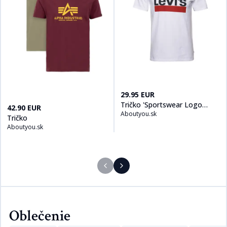
Kúpiť produt
Tričko 'Sportswear
29.95 EUR
Tričko 'Sportswear Logo
Kúpiť produt
Tričko
na
Aboutyou.sk
42.90 EUR
Aboutyou.sk
Graphic'
Tričko
Aboutyou.sk
Oblečenie​​​​‌ ‍ ​‍​‍‌‍ ‌ ​‍‌‍‍‌‌‍‌ ‌‍‍‌‌‍ ‍​‍​‍​ ‍‍​‍​‍‌ ​ ‌‍​‌‌‍ ‍‌‍‍‌‌ ‌​‌ ‍‌​‍ ‍‌‍‍‌‌‍ ​‍​‍​‍ ​​‍​‍‌‍‍​‌ ​‍‌‍‌‌‌‍‌‍​‍​‍​ ‍‍​‍​‍‌‍‍​‌ ‌​‌ ‌​‌ ​​​ ‍‍​‍ ​‍ ‌‍ ​‌‍ ‌‍​ ‌‍​‌‌‍ ​‌‍‍​‌‍ ‌ ​ ‌ ‌​​ ‍‍​ ​ ​ ​​​ ​​​ ​​​‍ ‌ ​ ‌ ‌​‌ ‌‌‌‍‌​‌‍‍‌‌‍ ​‍ ‌‍‍‌‌‍ ‍‌ ‌​‌‍‌‌‌‍ ‍‌ ‌​​‍ ‌‍‌‌‌‍‌​‌‍‍‌‌ ‌​​‍ ‌‍ ‌‌‍ ‌‍‌​‌‍‌‌​ ‌‌ ​​‌ ​‍‌‍‌‌‌ ​ ‌‍‌‌‌‍ ‍‌ ‌​‌‍​‌‌ ‌​‌‍‍‌‌‍ ‌‍ ‍​ ‍ ‌‍‍‌‌‍‌​​ ‌‌‍​‍‌‍‌​‌‍‌‌​ ‍‌​ ‍‌​ ‌ ​ ​‍‌‍​ ​‍ ‌‌‍‌​​ ‌‍​ ​​‌‍‌​​‍ ‌​ ‌​​ ‌​‌‍‌​​ ‌‌​‍ ‌‌‍​‍‌‍​‌​ ​​​ ‌‍​‍ ‌​ ‌​‌‍​‌​ ​ ​ ​ ‌‍​‌‌‍‌‍‌‍​ ‌‍​‌‌‍‌‍​ ‍‌​ ​‍‌‍​‌​ ‍ ‌ ‌​‌ ‍‌‌ ​​‌‍‌‌​ ‌‌ ​​‌‍​‌‌‍‌ ‌‍‌‌‌ ​ ​ ‍ ‌ ​​‌‍​‌‌ ‌​‌‍‍​​ ‌‌‍​‍‌‍ ​‌‍ ‌‍​ ‌‍‍ ‌ ​ ​‍‌‌​ ‌‌‌​​‍‌‌ ‌‍‍ ‌‍‌‌‌ ‍‌​‍‌‌​ ​ ‌​‌​​‍‌‌​ ​ ‌​‌​​‍‌‌​ ​‍​ ​‍‌‍​‍‌‍​‌‌‍​‌​ ​​​ ‍​​ ​‍​ ​​​ ‍​​ ​​​ ‍​​ ​‌‌‍‌​​‍‌‌​ ​‍​ ​‍​‍‌‌​ ‌‌‌​‌​​‍ ‍‌ ‌​‌‍‍‌‌ ‌​‌‍ ​‌‍‌‌​ ‌‍​‍‌‍​‌‌ ​ ‌‍‌‌‌‌‌‌‌ ​‍‌‍ ​​ ‌‌‍‍​‌ ‌​‌ ‌​‌ ​​​‍‌‌​ ​ ‌​​‌​‍‌‌​ ​‍‌​‌‍​‍‌‌​ ​‍‌​‌‍‌‍ ​‌‍ ‌‍​ ‌‍​‌‌‍ ​‌‍‍​‌‍ ‌ ​ ‌ ‌​​‍‌‌​ ​ ‌​​‌​ ​ ​ ​​​ ​​​ ​​​‍‌‌​ ​‍‌​‌‍‌ ​ ‌ ‌​‌ ‌‌‌‍‌​‌‍‍‌‌‍ ​‍‌‍‌‍‍‌‌‍‌​​ ‌‌‍​‍‌‍‌​‌‍‌‌​ ‍‌​ ‍‌​ ‌ ​ ​‍‌‍​ ​‍ ‌‌‍‌​​ ‌‍​ ​​‌‍‌​​‍ ‌​ ‌​​ ‌​‌‍‌​​ ‌‌​‍ ‌‌‍​‍‌‍​‌​ ​​​ ‌‍​‍ ‌​ ‌​‌‍​‌​ ​ ​ ​ ‌‍​‌‌‍‌‍‌‍​ ‌‍​‌‌‍‌‍​ ‍‌​ ​‍‌‍​‌​‍‌‍‌ ‌​‌ ‍‌‌ ​​‌‍‌‌​ ‌‌ ​​‌‍​‌‌‍‌ ‌‍‌‌‌ ​ ​‍‌‍‌ ​​‌‍​‌‌ ‌​‌‍‍​​ ‌‌‍​‍‌‍ ​‌‍ ‌‍​ ‌‍‍ ‌ ​ ​‍‌‌​ ‌‌‌​​‍‌‌ ‌‍‍ ‌‍‌‌‌ ‍‌​‍‌‌​ ​ ‌​‌​​‍‌‌​ ​ ‌​‌​​‍‌‌​ ​‍​ ​‍‌‍​‍‌‍​‌‌‍​‌​ ​​​ ‍​​ ​‍​ ​​​ ‍​​ ​​​ ‍​​ ​‌‌‍‌​​‍‌‌​ ​‍​ ​‍​‍‌‌​ ‌‌‌​‌​​‍ ‍‌ ‌​‌‍‍‌‌ ‌​‌‍ ​‌‍‌‌​‍‌‍‌ ​​‌‍‌‌‌ ​‍‌ ​ ‌ ​​‌‍‌‌‌‍​ ‌ ‌​‌‍‍‌‌ ‌‍‌‍‌‌​ ‌‌ ​​‌ ‌‌‌‍​‍‌‍ ​‌‍‍‌‌ ​ ‌‍‍​‌‍‌‌‌‍‌​​‍​‍‌ ‌