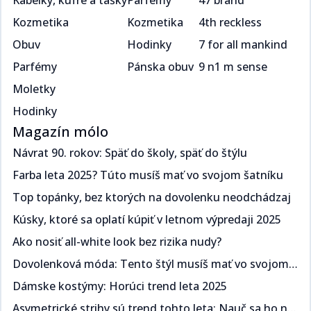
Kabelky, kufre a tašky
Parfémy
47 brand
Kozmetika
Kozmetika
4th reckless
Obuv
Hodinky
7 for all mankind
Parfémy
Pánska obuv
9 n1 m sense
Moletky
Hodinky
Magazín mólo
Návrat 90. rokov: Späť do školy, späť do štýlu​​​​‌ ‍ ​‍​‍‌‍ ‌ ​‍‌‍‍‌‌‍‌ ‌‍‍‌‌‍ ‍​‍​‍​ ‍‍​‍​‍‌ ​ ‌‍​‌‌‍ ‍‌‍‍‌‌ ‌​‌ ‍‌​‍ ‍‌‍‍‌‌‍ ​‍​‍​‍ ​​‍​‍‌‍‍​‌ ​‍‌‍‌‌‌‍‌‍​‍​‍​ ‍‍​‍​‍‌‍‍​‌ ‌​‌ ‌​‌ ​​​ ‍‍​‍ ​‍ ‌‍ ​‌‍ ‌‍​ ‌‍​‌‌‍ ​‌‍‍​‌‍ ‌ ​ ‌ ‌​​ ‍‍​ ​ ​ ​​​ ​​​ ​​​‍ ‌ ​ ‌ ‌​‌ ‌‌‌‍‌​‌‍‍‌‌‍ ​‍ ‌‍‍‌‌‍ ‍‌ ‌​‌‍‌‌‌‍ ‍‌ ‌​​‍ ‌‍‌‌‌‍‌​‌‍‍‌‌ ‌​​‍ ‌‍ ‌‌‍ ‌‍‌​‌‍‌‌​ ‌‌ ​​‌ ​‍‌‍‌‌‌ ​ ‌‍‌‌‌‍ ‍‌ ‌​‌‍​‌‌ ‌​‌‍‍‌‌‍ ‌‍ ‍​ ‍ ‌‍‍‌‌‍‌​​ ‌​ ​‍‌‍​ ‌‍​ ‌‍‌​​ ‍​​ ‍​​ ‌‌​ ​‌​‍ ‌​ ‍​​ ​ ‌‍​‌​ ​‌​‍ ‌​ ‌​‌‍‌​​ ​‌​ ​‍​‍ ‌‌‍​‌‌‍​‌​ ​​​ ​​​‍ ‌​ ‍‌​ ‌ ​ ​‌‌‍​ ​ ​‌​ ​‌‌‍​‍‌‍‌​​ ​‍‌‍‌​‌‍‌‍​ ‌ ​ ‍ ‌ ‌​‌ ‍‌‌ ​​‌‍‌‌​ ‌‌ ​​‌‍ ‌ ​ ‌ ‌​​ ‍ ‌ ​​‌‍​‌‌ ‌​‌‍‍​​ ‌‌ ‌​‌‍‍‌‌ ‌​‌‍ ​‌‍‌‌​ ‌‍​‍‌‍​‌‌ ​ ‌‍‌‌‌‌‌‌‌ ​‍‌‍ ​​ ‌‌‍‍​‌ ‌​‌ ‌​‌ ​​​‍‌‌​ ​ ‌​​‌​‍‌‌​ ​‍‌​‌‍​‍‌‌​ ​‍‌​‌‍‌‍ ​‌‍ ‌‍​ ‌‍​‌‌‍ ​‌‍‍​‌‍ ‌ ​ ‌ ‌​​‍‌‌​ ​ ‌​​‌​ ​ ​ ​​​ ​​​ ​​​‍‌‌​ ​‍‌​‌‍‌ ​ ‌ ‌​‌ ‌‌‌‍‌​‌‍‍‌‌‍ ​‍‌‍‌‍‍‌‌‍‌​​ ‌​ ​‍‌‍​ ‌‍​ ‌‍‌​​ ‍​​ ‍​​ ‌‌​ ​‌​‍ ‌​ ‍​​ ​ ‌‍​‌​ ​‌​‍ ‌​ ‌​‌‍‌​​ ​‌​ ​‍​‍ ‌‌‍​‌‌‍​‌​ ​​​ ​​​‍ ‌​ ‍‌​ ‌ ​ ​‌‌‍​ ​ ​‌​ ​‌‌‍​‍‌‍‌​​ ​‍‌‍‌​‌‍‌‍​ ‌ ​‍‌‍‌ ‌​‌ ‍‌‌ ​​‌‍‌‌​ ‌‌ ​​‌‍ ‌ ​ ‌ ‌​​‍‌‍‌ ​​‌‍​‌‌ ‌​‌‍‍​​ ‌‌ ‌​‌‍‍‌‌ ‌​‌‍ ​‌‍‌‌​‍‌‍‌ ​​‌‍‌‌‌ ​‍‌ ​ ‌ ​​‌‍‌‌‌‍​ ‌ ‌​‌‍‍‌‌ ‌‍‌‍‌‌​ ‌‌ ​​‌ ‌‌‌‍​‍‌‍ ​‌‍‍‌‌ ​ ‌‍‍​‌‍‌‌‌‍‌​​‍​‍‌ ‌
Farba leta 2025? Túto musíš mať vo svojom šatníku ​​​​‌ ‍ ​‍​‍‌‍ ‌ ​‍‌‍‍‌‌‍‌ ‌‍‍‌‌‍ ‍​‍​‍​ ‍‍​‍​‍‌ ​ ‌‍​‌‌‍ ‍‌‍‍‌‌ ‌​‌ ‍‌​‍ ‍‌‍‍‌‌‍ ​‍​‍​‍ ​​‍​‍‌‍‍​‌ ​‍‌‍‌‌‌‍‌‍​‍​‍​ ‍‍​‍​‍‌‍‍​‌ ‌​‌ ‌​‌ ​​​ ‍‍​‍ ​‍ ‌‍ ​‌‍ ‌‍​ ‌‍​‌‌‍ ​‌‍‍​‌‍ ‌ ​ ‌ ‌​​ ‍‍​ ​ ​ ​​​ ​​​ ​​​‍ ‌ ​ ‌ ‌​‌ ‌‌‌‍‌​‌‍‍‌‌‍ ​‍ ‌‍‍‌‌‍ ‍‌ ‌​‌‍‌‌‌‍ ‍‌ ‌​​‍ ‌‍‌‌‌‍‌​‌‍‍‌‌ ‌​​‍ ‌‍ ‌‌‍ ‌‍‌​‌‍‌‌​ ‌‌ ​​‌ ​‍‌‍‌‌‌ ​ ‌‍‌‌‌‍ ‍‌ ‌​‌‍​‌‌ ‌​‌‍‍‌‌‍ ‌‍ ‍​ ‍ ‌‍‍‌‌‍‌​​ ‌​ ​‌‌‍​‌​ ‌​​ ‌‍​ ​​‌‍​‌​ ​‍‌‍​‍​‍ ‌​ ‍​‌‍​‍‌‍​‍‌‍‌‍​‍ ‌​ ‌​‌‍‌‍​ ​​​ ​‍​‍ ‌‌‍​‌‌‍​‍​ ‌ ‌‍‌‍​‍ ‌‌‍‌‍​ ‍‌‌‍​ ‌‍​‍​ ‍‌​ ‍‌‌‍‌‌​ ​​‌‍‌‍​ ​ ‌‍‌​​ ​‍​ ‍ ‌ ‌​‌ ‍‌‌ ​​‌‍‌‌​ ‌‌ ​​‌‍ ‌ ​ ‌ ‌​​ ‍ ‌ ​​‌‍​‌‌ ‌​‌‍‍​​ ‌‌ ‌​‌‍‍‌‌ ‌​‌‍ ​‌‍‌‌​ ‌‍​‍‌‍​‌‌ ​ ‌‍‌‌‌‌‌‌‌ ​‍‌‍ ​​ ‌‌‍‍​‌ ‌​‌ ‌​‌ ​​​‍‌‌​ ​ ‌​​‌​‍‌‌​ ​‍‌​‌‍​‍‌‌​ ​‍‌​‌‍‌‍ ​‌‍ ‌‍​ ‌‍​‌‌‍ ​‌‍‍​‌‍ ‌ ​ ‌ ‌​​‍‌‌​ ​ ‌​​‌​ ​ ​ ​​​ ​​​ ​​​‍‌‌​ ​‍‌​‌‍‌ ​ ‌ ‌​‌ ‌‌‌‍‌​‌‍‍‌‌‍ ​‍‌‍‌‍‍‌‌‍‌​​ ‌​ ​‌‌‍​‌​ ‌​​ ‌‍​ ​​‌‍​‌​ ​‍‌‍​‍​‍ ‌​ ‍​‌‍​‍‌‍​‍‌‍‌‍​‍ ‌​ ‌​‌‍‌‍​ ​​​ ​‍​‍ ‌‌‍​‌‌‍​‍​ ‌ ‌‍‌‍​‍ ‌‌‍‌‍​ ‍‌‌‍​ ‌‍​‍​ ‍‌​ ‍‌‌‍‌‌​ ​​‌‍‌‍​ ​ ‌‍‌​​ ​‍​‍‌‍‌ ‌​‌ ‍‌‌ ​​‌‍‌‌​ ‌‌ ​​‌‍ ‌ ​ ‌ ‌​​‍‌‍‌ ​​‌‍​‌‌ ‌​‌‍‍​​ ‌‌ ‌​‌‍‍‌‌ ‌​‌‍ ​‌‍‌‌​‍‌‍‌ ​​‌‍‌‌‌ ​‍‌ ​ ‌ ​​‌‍‌‌‌‍​ ‌ ‌​‌‍‍‌‌ ‌‍‌‍‌‌​ ‌‌ ​​‌ ‌‌‌‍​‍‌‍ ​‌‍‍‌‌ ​ ‌‍‍​‌‍‌‌‌‍‌​​‍​‍‌ ‌
Top topánky, bez ktorých na dovolenku neodchádzaj​​​​‌ ‍ ​‍​‍‌‍ ‌ ​‍‌‍‍‌‌‍‌ ‌‍‍‌‌‍ ‍​‍​‍​ ‍‍​‍​‍‌ ​ ‌‍​‌‌‍ ‍‌‍‍‌‌ ‌​‌ ‍‌​‍ ‍‌‍‍‌‌‍ ​‍​‍​‍ ​​‍​‍‌‍‍​‌ ​‍‌‍‌‌‌‍‌‍​‍​‍​ ‍‍​‍​‍‌‍‍​‌ ‌​‌ ‌​‌ ​​​ ‍‍​‍ ​‍ ‌‍ ​‌‍ ‌‍​ ‌‍​‌‌‍ ​‌‍‍​‌‍ ‌ ​ ‌ ‌​​ ‍‍​ ​ ​ ​​​ ​​​ ​​​‍ ‌ ​ ‌ ‌​‌ ‌‌‌‍‌​‌‍‍‌‌‍ ​‍ ‌‍‍‌‌‍ ‍‌ ‌​‌‍‌‌‌‍ ‍‌ ‌​​‍ ‌‍‌‌‌‍‌​‌‍‍‌‌ ‌​​‍ ‌‍ ‌‌‍ ‌‍‌​‌‍‌‌​ ‌‌ ​​‌ ​‍‌‍‌‌‌ ​ ‌‍‌‌‌‍ ‍‌ ‌​‌‍​‌‌ ‌​‌‍‍‌‌‍ ‌‍ ‍​ ‍ ‌‍‍‌‌‍‌​​ ‌​ ​‌​ ‍‌​ ​‍‌‍​ ​ ‌ ​ ​‌​ ‌‌​ ​‍​‍ ‌‌‍​‌‌‍​‌​ ‍​‌‍​‍​‍ ‌​ ‌​​ ‌‌​ ‍‌‌‍‌‍​‍ ‌‌‍​‌​ ‍​​ ‌ ​ ‍​​‍ ‌​ ‍‌​ ‌ ​ ​​​ ‍‌‌‍​ ​ ‍​​ ‍‌​ ​‍​ ​​‌‍‌‍‌‍​‍‌‍‌‌​ ‍ ‌ ‌​‌ ‍‌‌ ​​‌‍‌‌​ ‌‌ ​​‌‍ ‌ ​ ‌ ‌​​ ‍ ‌ ​​‌‍​‌‌ ‌​‌‍‍​​ ‌‌ ‌​‌‍‍‌‌ ‌​‌‍ ​‌‍‌‌​ ‌‍​‍‌‍​‌‌ ​ ‌‍‌‌‌‌‌‌‌ ​‍‌‍ ​​ ‌‌‍‍​‌ ‌​‌ ‌​‌ ​​​‍‌‌​ ​ ‌​​‌​‍‌‌​ ​‍‌​‌‍​‍‌‌​ ​‍‌​‌‍‌‍ ​‌‍ ‌‍​ ‌‍​‌‌‍ ​‌‍‍​‌‍ ‌ ​ ‌ ‌​​‍‌‌​ ​ ‌​​‌​ ​ ​ ​​​ ​​​ ​​​‍‌‌​ ​‍‌​‌‍‌ ​ ‌ ‌​‌ ‌‌‌‍‌​‌‍‍‌‌‍ ​‍‌‍‌‍‍‌‌‍‌​​ ‌​ ​‌​ ‍‌​ ​‍‌‍​ ​ ‌ ​ ​‌​ ‌‌​ ​‍​‍ ‌‌‍​‌‌‍​‌​ ‍​‌‍​‍​‍ ‌​ ‌​​ ‌‌​ ‍‌‌‍‌‍​‍ ‌‌‍​‌​ ‍​​ ‌ ​ ‍​​‍ ‌​ ‍‌​ ‌ ​ ​​​ ‍‌‌‍​ ​ ‍​​ ‍‌​ ​‍​ ​​‌‍‌‍‌‍​‍‌‍‌‌​‍‌‍‌ ‌​‌ ‍‌‌ ​​‌‍‌‌​ ‌‌ ​​‌‍ ‌ ​ ‌ ‌​​‍‌‍‌ ​​‌‍​‌‌ ‌​‌‍‍​​ ‌‌ ‌​‌‍‍‌‌ ‌​‌‍ ​‌‍‌‌​‍‌‍‌ ​​‌‍‌‌‌ ​‍‌ ​ ‌ ​​‌‍‌‌‌‍​ ‌ ‌​‌‍‍‌‌ ‌‍‌‍‌‌​ ‌‌ ​​‌ ‌‌‌‍​‍‌‍ ​‌‍‍‌‌ ​ ‌‍‍​‌‍‌‌‌‍‌​​‍​‍‌ ‌
Kúsky, ktoré sa oplatí kúpiť v letnom výpredaji 2025​​​​‌ ‍ ​‍​‍‌‍ ‌ ​‍‌‍‍‌‌‍‌ ‌‍‍‌‌‍ ‍​‍​‍​ ‍‍​‍​‍‌ ​ ‌‍​‌‌‍ ‍‌‍‍‌‌ ‌​‌ ‍‌​‍ ‍‌‍‍‌‌‍ ​‍​‍​‍ ​​‍​‍‌‍‍​‌ ​‍‌‍‌‌‌‍‌‍​‍​‍​ ‍‍​‍​‍‌‍‍​‌ ‌​‌ ‌​‌ ​​​ ‍‍​‍ ​‍ ‌‍ ​‌‍ ‌‍​ ‌‍​‌‌‍ ​‌‍‍​‌‍ ‌ ​ ‌ ‌​​ ‍‍​ ​ ​ ​​​ ​​​ ​​​‍ ‌ ​ ‌ ‌​‌ ‌‌‌‍‌​‌‍‍‌‌‍ ​‍ ‌‍‍‌‌‍ ‍‌ ‌​‌‍‌‌‌‍ ‍‌ ‌​​‍ ‌‍‌‌‌‍‌​‌‍‍‌‌ ‌​​‍ ‌‍ ‌‌‍ ‌‍‌​‌‍‌‌​ ‌‌ ​​‌ ​‍‌‍‌‌‌ ​ ‌‍‌‌‌‍ ‍‌ ‌​‌‍​‌‌ ‌​‌‍‍‌‌‍ ‌‍ ‍​ ‍ ‌‍‍‌‌‍‌​​ ‌‌‍​‌‌‍​‍​ ​ ​ ‌​‌‍‌​‌‍‌‌​ ​ ‌‍‌​​‍ ‌​ ‍‌​ ​‌​ ‍‌​ ​‍​‍ ‌​ ‌​‌‍​‌​ ​‌​ ‍​​‍ ‌‌‍​‌​ ‌‌​ ‍​‌‍‌‌​‍ ‌‌‍‌‍​ ‌‌‌‍​‌‌‍​‌​ ​‌‌‍​ ​ ‍‌​ ‌ ‌‍‌​‌‍​‌​ ​​‌‍​ ​ ‍ ‌ ‌​‌ ‍‌‌ ​​‌‍‌‌​ ‌‌ ​​‌‍ ‌ ​ ‌ ‌​​ ‍ ‌ ​​‌‍​‌‌ ‌​‌‍‍​​ ‌‌ ‌​‌‍‍‌‌ ‌​‌‍ ​‌‍‌‌​ ‌‍​‍‌‍​‌‌ ​ ‌‍‌‌‌‌‌‌‌ ​‍‌‍ ​​ ‌‌‍‍​‌ ‌​‌ ‌​‌ ​​​‍‌‌​ ​ ‌​​‌​‍‌‌​ ​‍‌​‌‍​‍‌‌​ ​‍‌​‌‍‌‍ ​‌‍ ‌‍​ ‌‍​‌‌‍ ​‌‍‍​‌‍ ‌ ​ ‌ ‌​​‍‌‌​ ​ ‌​​‌​ ​ ​ ​​​ ​​​ ​​​‍‌‌​ ​‍‌​‌‍‌ ​ ‌ ‌​‌ ‌‌‌‍‌​‌‍‍‌‌‍ ​‍‌‍‌‍‍‌‌‍‌​​ ‌‌‍​‌‌‍​‍​ ​ ​ ‌​‌‍‌​‌‍‌‌​ ​ ‌‍‌​​‍ ‌​ ‍‌​ ​‌​ ‍‌​ ​‍​‍ ‌​ ‌​‌‍​‌​ ​‌​ ‍​​‍ ‌‌‍​‌​ ‌‌​ ‍​‌‍‌‌​‍ ‌‌‍‌‍​ ‌‌‌‍​‌‌‍​‌​ ​‌‌‍​ ​ ‍‌​ ‌ ‌‍‌​‌‍​‌​ ​​‌‍​ ​‍‌‍‌ ‌​‌ ‍‌‌ ​​‌‍‌‌​ ‌‌ ​​‌‍ ‌ ​ ‌ ‌​​‍‌‍‌ ​​‌‍​‌‌ ‌​‌‍‍​​ ‌‌ ‌​‌‍‍‌‌ ‌​‌‍ ​‌‍‌‌​‍‌‍‌ ​​‌‍‌‌‌ ​‍‌ ​ ‌ ​​‌‍‌‌‌‍​ ‌ ‌​‌‍‍‌‌ ‌‍‌‍‌‌​ ‌‌ ​​‌ ‌‌‌‍​‍‌‍ ​‌‍‍‌‌ ​ ‌‍‍​‌‍‌‌‌‍‌​​‍​‍‌ ‌
Ako nosiť all-white look bez rizika nudy?​​​​‌ ‍ ​‍​‍‌‍ ‌ ​‍‌‍‍‌‌‍‌ ‌‍‍‌‌‍ ‍​‍​‍​ ‍‍​‍​‍‌ ​ ‌‍​‌‌‍ ‍‌‍‍‌‌ ‌​‌ ‍‌​‍ ‍‌‍‍‌‌‍ ​‍​‍​‍ ​​‍​‍‌‍‍​‌ ​‍‌‍‌‌‌‍‌‍​‍​‍​ ‍‍​‍​‍‌‍‍​‌ ‌​‌ ‌​‌ ​​​ ‍‍​‍ ​‍ ‌‍ ​‌‍ ‌‍​ ‌‍​‌‌‍ ​‌‍‍​‌‍ ‌ ​ ‌ ‌​​ ‍‍​ ​ ​ ​​​ ​​​ ​​​‍ ‌ ​ ‌ ‌​‌ ‌‌‌‍‌​‌‍‍‌‌‍ ​‍ ‌‍‍‌‌‍ ‍‌ ‌​‌‍‌‌‌‍ ‍‌ ‌​​‍ ‌‍‌‌‌‍‌​‌‍‍‌‌ ‌​​‍ ‌‍ ‌‌‍ ‌‍‌​‌‍‌‌​ ‌‌ ​​‌ ​‍‌‍‌‌‌ ​ ‌‍‌‌‌‍ ‍‌ ‌​‌‍​‌‌ ‌​‌‍‍‌‌‍ ‌‍ ‍​ ‍ ‌‍‍‌‌‍‌​​ ‌‌‍‌‍​ ‌‌​ ‍‌​ ‍‌​ ‍​​ ‌‌‌‍‌‍​ ​ ​‍ ‌​ ‍‌‌‍​ ​ ​ ‌‍​‌​‍ ‌​ ‌​‌‍‌‌​ ‌​​ ​​​‍ ‌​ ‍​​ ‌ ​ ​‍‌‍‌‌​‍ ‌​ ‌​​ ​‌‌‍‌​‌‍‌‌‌‍‌‌‌‍​‍‌‍‌‌​ ​‌​ ‍‌‌‍‌‌​ ‌‍​ ‌ ​ ‍ ‌ ‌​‌ ‍‌‌ ​​‌‍‌‌​ ‌‌ ​​‌‍ ‌ ​ ‌ ‌​​ ‍ ‌ ​​‌‍​‌‌ ‌​‌‍‍​​ ‌‌ ‌​‌‍‍‌‌ ‌​‌‍ ​‌‍‌‌​ ‌‍​‍‌‍​‌‌ ​ ‌‍‌‌‌‌‌‌‌ ​‍‌‍ ​​ ‌‌‍‍​‌ ‌​‌ ‌​‌ ​​​‍‌‌​ ​ ‌​​‌​‍‌‌​ ​‍‌​‌‍​‍‌‌​ ​‍‌​‌‍‌‍ ​‌‍ ‌‍​ ‌‍​‌‌‍ ​‌‍‍​‌‍ ‌ ​ ‌ ‌​​‍‌‌​ ​ ‌​​‌​ ​ ​ ​​​ ​​​ ​​​‍‌‌​ ​‍‌​‌‍‌ ​ ‌ ‌​‌ ‌‌‌‍‌​‌‍‍‌‌‍ ​‍‌‍‌‍‍‌‌‍‌​​ ‌‌‍‌‍​ ‌‌​ ‍‌​ ‍‌​ ‍​​ ‌‌‌‍‌‍​ ​ ​‍ ‌​ ‍‌‌‍​ ​ ​ ‌‍​‌​‍ ‌​ ‌​‌‍‌‌​ ‌​​ ​​​‍ ‌​ ‍​​ ‌ ​ ​‍‌‍‌‌​‍ ‌​ ‌​​ ​‌‌‍‌​‌‍‌‌‌‍‌‌‌‍​‍‌‍‌‌​ ​‌​ ‍‌‌‍‌‌​ ‌‍​ ‌ ​‍‌‍‌ ‌​‌ ‍‌‌ ​​‌‍‌‌​ ‌‌ ​​‌‍ ‌ ​ ‌ ‌​​‍‌‍‌ ​​‌‍​‌‌ ‌​‌‍‍​​ ‌‌ ‌​‌‍‍‌‌ ‌​‌‍ ​‌‍‌‌​‍‌‍‌ ​​‌‍‌‌‌ ​‍‌ ​ ‌ ​​‌‍‌‌‌‍​ ‌ ‌​‌‍‍‌‌ ‌‍‌‍‌‌​ ‌‌ ​​‌ ‌‌‌‍​‍‌‍ ​‌‍‍‌‌ ​ ‌‍‍​‌‍‌‌‌‍‌​​‍​‍‌ ‌
Dovolenková móda: Tento štýl musíš mať vo svojom šatníku ​​​​‌ ‍ ​‍​‍‌‍ ‌ ​‍‌‍‍‌‌‍‌ ‌‍‍‌‌‍ ‍​‍​‍​ ‍‍​‍​‍‌ ​ ‌‍​‌‌‍ ‍‌‍‍‌‌ ‌​‌ ‍‌​‍ ‍‌‍‍‌‌‍ ​‍​‍​‍ ​​‍​‍‌‍‍​‌ ​‍‌‍‌‌‌‍‌‍​‍​‍​ ‍‍​‍​‍‌‍‍​‌ ‌​‌ ‌​‌ ​​​ ‍‍​‍ ​‍ ‌‍ ​‌‍ ‌‍​ ‌‍​‌‌‍ ​‌‍‍​‌‍ ‌ ​ ‌ ‌​​ ‍‍​ ​ ​ ​​​ ​​​ ​​​‍ ‌ ​ ‌ ‌​‌ ‌‌‌‍‌​‌‍‍‌‌‍ ​‍ ‌‍‍‌‌‍ ‍‌ ‌​‌‍‌‌‌‍ ‍‌ ‌​​‍ ‌‍‌‌‌‍‌​‌‍‍‌‌ ‌​​‍ ‌‍ ‌‌‍ ‌‍‌​‌‍‌‌​ ‌‌ ​​‌ ​‍‌‍‌‌‌ ​ ‌‍‌‌‌‍ ‍‌ ‌​‌‍​‌‌ ‌​‌‍‍‌‌‍ ‌‍ ‍​ ‍ ‌‍‍‌‌‍‌​​ ‌​ ​​​ ‌‌​ ​​‌‍‌‌​ ‍​‌‍‌​​ ​​‌‍‌‌​‍ ‌​ ​​​ ‍‌​ ‌ ​ ‍​​‍ ‌​ ‌​​ ​ ‌‍​ ​ ‌​​‍ ‌​ ‍‌‌‍​‌​ ‍‌​ ​​​‍ ‌​ ‍​​ ​‌​ ‍​​ ​‍​ ​​‌‍‌‌​ ​ ​ ​‌​ ​ ‌‍​ ​ ‍​​ ​‍​ ‍ ‌ ‌​‌ ‍‌‌ ​​‌‍‌‌​ ‌‌ ​​‌‍ ‌ ​ ‌ ‌​​ ‍ ‌ ​​‌‍​‌‌ ‌​‌‍‍​​ ‌‌ ‌​‌‍‍‌‌ ‌​‌‍ ​‌‍‌‌​ ‌‍​‍‌‍​‌‌ ​ ‌‍‌‌‌‌‌‌‌ ​‍‌‍ ​​ ‌‌‍‍​‌ ‌​‌ ‌​‌ ​​​‍‌‌​ ​ ‌​​‌​‍‌‌​ ​‍‌​‌‍​‍‌‌​ ​‍‌​‌‍‌‍ ​‌‍ ‌‍​ ‌‍​‌‌‍ ​‌‍‍​‌‍ ‌ ​ ‌ ‌​​‍‌‌​ ​ ‌​​‌​ ​ ​ ​​​ ​​​ ​​​‍‌‌​ ​‍‌​‌‍‌ ​ ‌ ‌​‌ ‌‌‌‍‌​‌‍‍‌‌‍ ​‍‌‍‌‍‍‌‌‍‌​​ ‌​ ​​​ ‌‌​ ​​‌‍‌‌​ ‍​‌‍‌​​ ​​‌‍‌‌​‍ ‌​ ​​​ ‍‌​ ‌ ​ ‍​​‍ ‌​ ‌​​ ​ ‌‍​ ​ ‌​​‍ ‌​ ‍‌‌‍​‌​ ‍‌​ ​​​‍ ‌​ ‍​​ ​‌​ ‍​​ ​‍​ ​​‌‍‌‌​ ​ ​ ​‌​ ​ ‌‍​ ​ ‍​​ ​‍​‍‌‍‌ ‌​‌ ‍‌‌ ​​‌‍‌‌​ ‌‌ ​​‌‍ ‌ ​ ‌ ‌​​‍‌‍‌ ​​‌‍​‌‌ ‌​‌‍‍​​ ‌‌ ‌​‌‍‍‌‌ ‌​‌‍ ​‌‍‌‌​‍‌‍‌ ​​‌‍‌‌‌ ​‍‌ ​ ‌ ​​‌‍‌‌‌‍​ ‌ ‌​‌‍‍‌‌ ‌‍‌‍‌‌​ ‌‌ ​​‌ ‌‌‌‍​‍‌‍ ​‌‍‍‌‌ ​ ‌‍‍​‌‍‌‌‌‍‌​​‍​‍‌ ‌
Dámske kostýmy: Horúci trend leta 2025 ​​​​‌ ‍ ​‍​‍‌‍ ‌ ​‍‌‍‍‌‌‍‌ ‌‍‍‌‌‍ ‍​‍​‍​ ‍‍​‍​‍‌ ​ ‌‍​‌‌‍ ‍‌‍‍‌‌ ‌​‌ ‍‌​‍ ‍‌‍‍‌‌‍ ​‍​‍​‍ ​​‍​‍‌‍‍​‌ ​‍‌‍‌‌‌‍‌‍​‍​‍​ ‍‍​‍​‍‌‍‍​‌ ‌​‌ ‌​‌ ​​​ ‍‍​‍ ​‍ ‌‍ ​‌‍ ‌‍​ ‌‍​‌‌‍ ​‌‍‍​‌‍ ‌ ​ ‌ ‌​​ ‍‍​ ​ ​ ​​​ ​​​ ​​​‍ ‌ ​ ‌ ‌​‌ ‌‌‌‍‌​‌‍‍‌‌‍ ​‍ ‌‍‍‌‌‍ ‍‌ ‌​‌‍‌‌‌‍ ‍‌ ‌​​‍ ‌‍‌‌‌‍‌​‌‍‍‌‌ ‌​​‍ ‌‍ ‌‌‍ ‌‍‌​‌‍‌‌​ ‌‌ ​​‌ ​‍‌‍‌‌‌ ​ ‌‍‌‌‌‍ ‍‌ ‌​‌‍​‌‌ ‌​‌‍‍‌‌‍ ‌‍ ‍​ ‍ ‌‍‍‌‌‍‌​​ ‌​ ​‌​ ‍​​ ‍‌​ ​‌​ ‌​​ ‌‍‌‍‌​‌‍‌​​‍ ‌‌‍‌‌​ ‌ ​ ‌‌​ ‌​​‍ ‌​ ‌​​ ​‍​ ‌‍‌‍‌‍​‍ ‌​ ‍​​ ‌​‌‍‌‍​ ‌ ​‍ ‌​ ​‌‌‍‌​​ ‍‌​ ‌‌‌‍‌‍​ ​ ​ ​ ​ ​‍​ ​​​ ‌‌‌‍‌‍‌‍‌‍​ ‍ ‌ ‌​‌ ‍‌‌ ​​‌‍‌‌​ ‌‌ ​​‌‍ ‌ ​ ‌ ‌​​ ‍ ‌ ​​‌‍​‌‌ ‌​‌‍‍​​ ‌‌ ‌​‌‍‍‌‌ ‌​‌‍ ​‌‍‌‌​ ‌‍​‍‌‍​‌‌ ​ ‌‍‌‌‌‌‌‌‌ ​‍‌‍ ​​ ‌‌‍‍​‌ ‌​‌ ‌​‌ ​​​‍‌‌​ ​ ‌​​‌​‍‌‌​ ​‍‌​‌‍​‍‌‌​ ​‍‌​‌‍‌‍ ​‌‍ ‌‍​ ‌‍​‌‌‍ ​‌‍‍​‌‍ ‌ ​ ‌ ‌​​‍‌‌​ ​ ‌​​‌​ ​ ​ ​​​ ​​​ ​​​‍‌‌​ ​‍‌​‌‍‌ ​ ‌ ‌​‌ ‌‌‌‍‌​‌‍‍‌‌‍ ​‍‌‍‌‍‍‌‌‍‌​​ ‌​ ​‌​ ‍​​ ‍‌​ ​‌​ ‌​​ ‌‍‌‍‌​‌‍‌​​‍ ‌‌‍‌‌​ ‌ ​ ‌‌​ ‌​​‍ ‌​ ‌​​ ​‍​ ‌‍‌‍‌‍​‍ ‌​ ‍​​ ‌​‌‍‌‍​ ‌ ​‍ ‌​ ​‌‌‍‌​​ ‍‌​ ‌‌‌‍‌‍​ ​ ​ ​ ​ ​‍​ ​​​ ‌‌‌‍‌‍‌‍‌‍​‍‌‍‌ ‌​‌ ‍‌‌ ​​‌‍‌‌​ ‌‌ ​​‌‍ ‌ ​ ‌ ‌​​‍‌‍‌ ​​‌‍​‌‌ ‌​‌‍‍​​ ‌‌ ‌​‌‍‍‌‌ ‌​‌‍ ​‌‍‌‌​‍‌‍‌ ​​‌‍‌‌‌ ​‍‌ ​ ‌ ​​‌‍‌‌‌‍​ ‌ ‌​‌‍‍‌‌ ‌‍‌‍‌‌​ ‌‌ ​​‌ ‌‌‌‍​‍‌‍ ​‌‍‍‌‌ ​ ‌‍‍​‌‍‌‌‌‍‌​​‍​‍‌ ‌
Asymetrické strihy sú trend tohto leta: Nauč sa ho nosiť​​​​‌ ‍ ​‍​‍‌‍ ‌ ​‍‌‍‍‌‌‍‌ ‌‍‍‌‌‍ ‍​‍​‍​ ‍‍​‍​‍‌ ​ ‌‍​‌‌‍ ‍‌‍‍‌‌ ‌​‌ ‍‌​‍ ‍‌‍‍‌‌‍ ​‍​‍​‍ ​​‍​‍‌‍‍​‌ ​‍‌‍‌‌‌‍‌‍​‍​‍​ ‍‍​‍​‍‌‍‍​‌ ‌​‌ ‌​‌ ​​​ ‍‍​‍ ​‍ ‌‍ ​‌‍ ‌‍​ ‌‍​‌‌‍ ​‌‍‍​‌‍ ‌ ​ ‌ ‌​​ ‍‍​ ​ ​ ​​​ ​​​ ​​​‍ ‌ ​ ‌ ‌​‌ ‌‌‌‍‌​‌‍‍‌‌‍ ​‍ ‌‍‍‌‌‍ ‍‌ ‌​‌‍‌‌‌‍ ‍‌ ‌​​‍ ‌‍‌‌‌‍‌​‌‍‍‌‌ ‌​​‍ ‌‍ ‌‌‍ ‌‍‌​‌‍‌‌​ ‌‌ ​​‌ ​‍‌‍‌‌‌ ​ ‌‍‌‌‌‍ ‍‌ ‌​‌‍​‌‌ ‌​‌‍‍‌‌‍ ‌‍ ‍​ ‍ ‌‍‍‌‌‍‌​​ ‌​ ‌‍​ ‌ ​ ​​‌‍‌​‌‍‌‍​ ​ ​ ​‌‌‍​‍​‍ ‌​ ​ ​ ​ ​ ​‌​ ‌‍​‍ ‌​ ‌​‌‍‌​​ ‌ ​ ‌​​‍ ‌​ ‍​​ ‌‌​ ​ ​ ‌‍​‍ ‌​ ​ ​ ‌‌​ ​​‌‍‌​​ ‌‍​ ​‌‌‍‌‌‌‍​‍‌‍​ ‌‍​‍​ ‍‌‌‍‌​​ ‍ ‌ ‌​‌ ‍‌‌ ​​‌‍‌‌​ ‌‌ ​​‌‍ ‌ ​ ‌ ‌​​ ‍ ‌ ​​‌‍​‌‌ ‌​‌‍‍​​ ‌‌ ‌​‌‍‍‌‌ ‌​‌‍ ​‌‍‌‌​ ‌‍​‍‌‍​‌‌ ​ ‌‍‌‌‌‌‌‌‌ ​‍‌‍ ​​ ‌‌‍‍​‌ ‌​‌ ‌​‌ ​​​‍‌‌​ ​ ‌​​‌​‍‌‌​ ​‍‌​‌‍​‍‌‌​ ​‍‌​‌‍‌‍ ​‌‍ ‌‍​ ‌‍​‌‌‍ ​‌‍‍​‌‍ ‌ ​ ‌ ‌​​‍‌‌​ ​ ‌​​‌​ ​ ​ ​​​ ​​​ ​​​‍‌‌​ ​‍‌​‌‍‌ ​ ‌ ‌​‌ ‌‌‌‍‌​‌‍‍‌‌‍ ​‍‌‍‌‍‍‌‌‍‌​​ ‌​ ‌‍​ ‌ ​ ​​‌‍‌​‌‍‌‍​ ​ ​ ​‌‌‍​‍​‍ ‌​ ​ ​ ​ ​ ​‌​ ‌‍​‍ ‌​ ‌​‌‍‌​​ ‌ ​ ‌​​‍ ‌​ ‍​​ ‌‌​ ​ ​ ‌‍​‍ ‌​ ​ ​ ‌‌​ ​​‌‍‌​​ ‌‍​ ​‌‌‍‌‌‌‍​‍‌‍​ ‌‍​‍​ ‍‌‌‍‌​​‍‌‍‌ ‌​‌ ‍‌‌ ​​‌‍‌‌​ ‌‌ ​​‌‍ ‌ ​ ‌ ‌​​‍‌‍‌ ​​‌‍​‌‌ ‌​‌‍‍​​ ‌‌ ‌​‌‍‍‌‌ ‌​‌‍ ​‌‍‌‌​‍‌‍‌ ​​‌‍‌‌‌ ​‍‌ ​ ‌ ​​‌‍‌‌‌‍​ ‌ ‌​‌‍‍‌‌ ‌‍‌‍‌‌​ ‌‌ ​​‌ ‌‌‌‍​‍‌‍ ​‌‍‍‌‌ ​ ‌‍‍​‌‍‌‌‌‍‌​​‍​‍‌ ‌