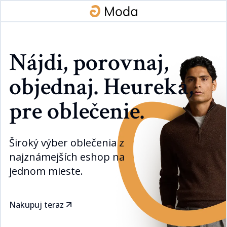
Nájdi, porovnaj,
objednaj. Heureka,
pre oblečenie.​​​​‌ ‍ ​‍​‍‌‍ ‌ ​‍‌‍‍‌‌‍‌ ‌‍‍‌‌‍ ‍​‍​‍​ ‍‍​‍​‍‌ ​ ‌‍​‌‌‍ ‍‌‍‍‌‌ ‌​‌ ‍‌​‍ ‍‌‍‍‌‌‍ ​‍​‍​‍ ​​‍​‍‌‍‍​‌ ​‍‌‍‌‌‌‍‌‍​‍​‍​ ‍‍​‍​‍‌‍‍​‌ ‌​‌ ‌​‌ ​​​ ‍‍​‍ ​‍ ‌‍ ​‌‍ ‌‍​ ‌‍​‌‌‍ ​‌‍‍​‌‍ ‌ ​ ‌ ‌​​ ‍‍​ ​ ​ ​​​ ​​​ ​​​‍ ‌ ​ ‌ ‌​‌ ‌‌‌‍‌​‌‍‍‌‌‍ ​‍ ‌‍‍‌‌‍ ‍‌ ‌​‌‍‌‌‌‍ ‍‌ ‌​​‍ ‌‍‌‌‌‍‌​‌‍‍‌‌ ‌​​‍ ‌‍ ‌‌‍ ‌‍‌​‌‍‌‌​ ‌‌ ​​‌ ​‍‌‍‌‌‌ ​ ‌‍‌‌‌‍ ‍‌ ‌​‌‍​‌‌ ‌​‌‍‍‌‌‍ ‌‍ ‍​ ‍ ‌‍‍‌‌‍‌​​ ‌‌‍​‍‌‍‌​‌‍‌‌​ ‍‌​ ‍‌​ ‌ ​ ​‍‌‍​ ​‍ ‌‌‍‌​​ ‌‍​ ​​‌‍‌​​‍ ‌​ ‌​​ ‌​‌‍‌​​ ‌‌​‍ ‌‌‍​‍‌‍​‌​ ​​​ ‌‍​‍ ‌​ ‌​‌‍​‌​ ​ ​ ​ ‌‍​‌‌‍‌‍‌‍​ ‌‍​‌‌‍‌‍​ ‍‌​ ​‍‌‍​‌​ ‍ ‌ ‌​‌ ‍‌‌ ​​‌‍‌‌​ ‌‌ ​​‌‍​‌‌‍‌ ‌‍‌‌‌ ​ ​ ‍ ‌ ​​‌‍​‌‌ ‌​‌‍‍​​ ‌‌‍​‍‌‍ ​‌‍ ‌‍​ ‌‍‍ ‌ ​ ​‍‌‌​ ‌‌‌​​‍‌‌ ‌‍‍ ‌‍‌‌‌ ‍‌​‍‌‌​ ​ ‌​‌​​‍‌‌​ ​ ‌​‌​​‍‌‌​ ​‍​ ​‍​ ​‌‌‍‌‌​ ​​​ ‌ ‌‍‌​​ ‌‍​ ‌​‌‍​‍​ ​​​ ‌‍‌‍‌‌​ ‌‌​‍‌‌​ ​‍​ ​‍​‍‌‌​ ‌‌‌​‌​​‍ ‍‌ ‌​‌‍‍‌‌ ‌​‌‍ ​‌‍‌‌​ ‌‍​‍‌‍​‌‌ ​ ‌‍‌‌‌‌‌‌‌ ​‍‌‍ ​​ ‌‌‍‍​‌ ‌​‌ ‌​‌ ​​​‍‌‌​ ​ ‌​​‌​‍‌‌​ ​‍‌​‌‍​‍‌‌​ ​‍‌​‌‍‌‍ ​‌‍ ‌‍​ ‌‍​‌‌‍ ​‌‍‍​‌‍ ‌ ​ ‌ ‌​​‍‌‌​ ​ ‌​​‌​ ​ ​ ​​​ ​​​ ​​​‍‌‌​ ​‍‌​‌‍‌ ​ ‌ ‌​‌ ‌‌‌‍‌​‌‍‍‌‌‍ ​‍‌‍‌‍‍‌‌‍‌​​ ‌‌‍​‍‌‍‌​‌‍‌‌​ ‍‌​ ‍‌​ ‌ ​ ​‍‌‍​ ​‍ ‌‌‍‌​​ ‌‍​ ​​‌‍‌​​‍ ‌​ ‌​​ ‌​‌‍‌​​ ‌‌​‍ ‌‌‍​‍‌‍​‌​ ​​​ ‌‍​‍ ‌​ ‌​‌‍​‌​ ​ ​ ​ ‌‍​‌‌‍‌‍‌‍​ ‌‍​‌‌‍‌‍​ ‍‌​ ​‍‌‍​‌​‍‌‍‌ ‌​‌ ‍‌‌ ​​‌‍‌‌​ ‌‌ ​​‌‍​‌‌‍‌ ‌‍‌‌‌ ​ ​‍‌‍‌ ​​‌‍​‌‌ ‌​‌‍‍​​ ‌‌‍​‍‌‍ ​‌‍ ‌‍​ ‌‍‍ ‌ ​ ​‍‌‌​ ‌‌‌​​‍‌‌ ‌‍‍ ‌‍‌‌‌ ‍‌​‍‌‌​ ​ ‌​‌​​‍‌‌​ ​ ‌​‌​​‍‌‌​ ​‍​ ​‍​ ​‌‌‍‌‌​ ​​​ ‌ ‌‍‌​​ ‌‍​ ‌​‌‍​‍​ ​​​ ‌‍‌‍‌‌​ ‌‌​‍‌‌​ ​‍​ ​‍​‍‌‌​ ‌‌‌​‌​​‍ ‍‌ ‌​‌‍‍‌‌ ‌​‌‍ ​‌‍‌‌​‍‌‍‌ ​​‌‍‌‌‌ ​‍‌ ​ ‌ ​​‌‍‌‌‌‍​ ‌ ‌​‌‍‍‌‌ ‌‍‌‍‌‌​ ‌‌ ​​‌ ‌‌‌‍​‍‌‍ ​‌‍‍‌‌ ​ ‌‍‍​‌‍‌‌‌‍‌​​‍​‍‌ ‌
Široký výber oblečenia z
najznámejších eshop na
jednom mieste.​​​​‌ ‍ ​‍​‍‌‍ ‌ ​‍‌‍‍‌‌‍‌ ‌‍‍‌‌‍ ‍​‍​‍​ ‍‍​‍​‍‌ ​ ‌‍​‌‌‍ ‍‌‍‍‌‌ ‌​‌ ‍‌​‍ ‍‌‍‍‌‌‍ ​‍​‍​‍ ​​‍​‍‌‍‍​‌ ​‍‌‍‌‌‌‍‌‍​‍​‍​ ‍‍​‍​‍‌‍‍​‌ ‌​‌ ‌​‌ ​​​ ‍‍​‍ ​‍ ‌‍ ​‌‍ ‌‍​ ‌‍​‌‌‍ ​‌‍‍​‌‍ ‌ ​ ‌ ‌​​ ‍‍​ ​ ​ ​​​ ​​​ ​​​‍ ‌ ​ ‌ ‌​‌ ‌‌‌‍‌​‌‍‍‌‌‍ ​‍ ‌‍‍‌‌‍ ‍‌ ‌​‌‍‌‌‌‍ ‍‌ ‌​​‍ ‌‍‌‌‌‍‌​‌‍‍‌‌ ‌​​‍ ‌‍ ‌‌‍ ‌‍‌​‌‍‌‌​ ‌‌ ​​‌ ​‍‌‍‌‌‌ ​ ‌‍‌‌‌‍ ‍‌ ‌​‌‍​‌‌ ‌​‌‍‍‌‌‍ ‌‍ ‍​ ‍ ‌‍‍‌‌‍‌​​ ‌‌‍​‍‌‍‌​‌‍‌‌​ ‍‌​ ‍‌​ ‌ ​ ​‍‌‍​ ​‍ ‌‌‍‌​​ ‌‍​ ​​‌‍‌​​‍ ‌​ ‌​​ ‌​‌‍‌​​ ‌‌​‍ ‌‌‍​‍‌‍​‌​ ​​​ ‌‍​‍ ‌​ ‌​‌‍​‌​ ​ ​ ​ ‌‍​‌‌‍‌‍‌‍​ ‌‍​‌‌‍‌‍​ ‍‌​ ​‍‌‍​‌​ ‍ ‌ ‌​‌ ‍‌‌ ​​‌‍‌‌​ ‌‌ ​​‌‍​‌‌‍‌ ‌‍‌‌‌ ​ ​ ‍ ‌ ​​‌‍​‌‌ ‌​‌‍‍​​ ‌‌‍​‍‌‍ ​‌‍ ‌‍​ ‌‍‍ ‌ ​ ​‍‌‌​ ‌‌‌​​‍‌‌ ‌‍‍ ‌‍‌‌‌ ‍‌​‍‌‌​ ​ ‌​‌​​‍‌‌​ ​ ‌​‌​​‍‌‌​ ​‍​ ​‍​ ​‌‌‍‌‌​ ​​​ ‌ ‌‍‌​​ ‌‍​ ‌​‌‍​‍​ ​​​ ‌‍‌‍‌‌​ ‌‌​‍‌‌​ ​‍​ ​‍​‍‌‌​ ‌‌‌​‌​​‍ ‍‌ ‌​‌‍‌‌‌ ‍​‌ ‌​​ ‌‍​‍‌‍​‌‌ ​ ‌‍‌‌‌‌‌‌‌ ​‍‌‍ ​​ ‌‌‍‍​‌ ‌​‌ ‌​‌ ​​​‍‌‌​ ​ ‌​​‌​‍‌‌​ ​‍‌​‌‍​‍‌‌​ ​‍‌​‌‍‌‍ ​‌‍ ‌‍​ ‌‍​‌‌‍ ​‌‍‍​‌‍ ‌ ​ ‌ ‌​​‍‌‌​ ​ ‌​​‌​ ​ ​ ​​​ ​​​ ​​​‍‌‌​ ​‍‌​‌‍‌ ​ ‌ ‌​‌ ‌‌‌‍‌​‌‍‍‌‌‍ ​‍‌‍‌‍‍‌‌‍‌​​ ‌‌‍​‍‌‍‌​‌‍‌‌​ ‍‌​ ‍‌​ ‌ ​ ​‍‌‍​ ​‍ ‌‌‍‌​​ ‌‍​ ​​‌‍‌​​‍ ‌​ ‌​​ ‌​‌‍‌​​ ‌‌​‍ ‌‌‍​‍‌‍​‌​ ​​​ ‌‍​‍ ‌​ ‌​‌‍​‌​ ​ ​ ​ ‌‍​‌‌‍‌‍‌‍​ ‌‍​‌‌‍‌‍​ ‍‌​ ​‍‌‍​‌​‍‌‍‌ ‌​‌ ‍‌‌ ​​‌‍‌‌​ ‌‌ ​​‌‍​‌‌‍‌ ‌‍‌‌‌ ​ ​‍‌‍‌ ​​‌‍​‌‌ ‌​‌‍‍​​ ‌‌‍​‍‌‍ ​‌‍ ‌‍​ ‌‍‍ ‌ ​ ​‍‌‌​ ‌‌‌​​‍‌‌ ‌‍‍ ‌‍‌‌‌ ‍‌​‍‌‌​ ​ ‌​‌​​‍‌‌​ ​ ‌​‌​​‍‌‌​ ​‍​ ​‍​ ​‌‌‍‌‌​ ​​​ ‌ ‌‍‌​​ ‌‍​ ‌​‌‍​‍​ ​​​ ‌‍‌‍‌‌​ ‌‌​‍‌‌​ ​‍​ ​‍​‍‌‌​ ‌‌‌​‌​​‍ ‍‌ ‌​‌‍‌‌‌ ‍​‌ ‌​​‍‌‍‌ ​​‌‍‌‌‌ ​‍‌ ​ ‌ ​​‌‍‌‌‌‍​ ‌ ‌​‌‍‍‌‌ ‌‍‌‍‌‌​ ‌‌ ​​‌ ‌‌‌‍​‍‌‍ ​‌‍‍‌‌ ​ ‌‍‍​‌‍‌‌‌‍‌​​‍​‍‌ ‌
Nakupuj teraz​​​​‌ ‍ ​‍​‍‌‍ ‌ ​‍‌‍‍‌‌‍‌ ‌‍‍‌‌‍ ‍​‍​‍​ ‍‍​‍​‍‌ ​ ‌‍​‌‌‍ ‍‌‍‍‌‌ ‌​‌ ‍‌​‍ ‍‌‍‍‌‌‍ ​‍​‍​‍ ​​‍​‍‌‍‍​‌ ​‍‌‍‌‌‌‍‌‍​‍​‍​ ‍‍​‍​‍‌‍‍​‌ ‌​‌ ‌​‌ ​​​ ‍‍​‍ ​‍ ‌‍ ​‌‍ ‌‍​ ‌‍​‌‌‍ ​‌‍‍​‌‍ ‌ ​ ‌ ‌​​ ‍‍​ ​ ​ ​​​ ​​​ ​​​‍ ‌ ​ ‌ ‌​‌ ‌‌‌‍‌​‌‍‍‌‌‍ ​‍ ‌‍‍‌‌‍ ‍‌ ‌​‌‍‌‌‌‍ ‍‌ ‌​​‍ ‌‍‌‌‌‍‌​‌‍‍‌‌ ‌​​‍ ‌‍ ‌‌‍ ‌‍‌​‌‍‌‌​ ‌‌ ​​‌ ​‍‌‍‌‌‌ ​ ‌‍‌‌‌‍ ‍‌ ‌​‌‍​‌‌ ‌​‌‍‍‌‌‍ ‌‍ ‍​ ‍ ‌‍‍‌‌‍‌​​ ‌‌‍​‍‌‍‌​‌‍‌‌​ ‍‌​ ‍‌​ ‌ ​ ​‍‌‍​ ​‍ ‌‌‍‌​​ ‌‍​ ​​‌‍‌​​‍ ‌​ ‌​​ ‌​‌‍‌​​ ‌‌​‍ ‌‌‍​‍‌‍​‌​ ​​​ ‌‍​‍ ‌​ ‌​‌‍​‌​ ​ ​ ​ ‌‍​‌‌‍‌‍‌‍​ ‌‍​‌‌‍‌‍​ ‍‌​ ​‍‌‍​‌​ ‍ ‌ ‌​‌ ‍‌‌ ​​‌‍‌‌​ ‌‌ ​​‌‍​‌‌‍‌ ‌‍‌‌‌ ​ ​ ‍ ‌ ​​‌‍​‌‌ ‌​‌‍‍​​ ‌‌‍​‍‌‍ ​‌‍ ‌‍​ ‌‍‍ ‌ ​ ​‍‌‌​ ‌‌‌​​‍‌‌ ‌‍‍ ‌‍‌‌‌ ‍‌​‍‌‌​ ​ ‌​‌​​‍‌‌​ ​ ‌​‌​​‍‌‌​ ​‍​ ​‍​ ​‌‌‍‌‌​ ​​​ ‌ ‌‍‌​​ ‌‍​ ‌​‌‍​‍​ ​​​ ‌‍‌‍‌‌​ ‌‌​‍‌‌​ ​‍​ ​‍​‍‌‌​ ‌‌‌​‌​​‍ ‍‌‍​‍‌ ‌‌‌ ‌​‌ ‌​‌‍ ‌‍ ‍​‍ ‍‌ ‌​‌‍‌‌‌ ‍​‌ ‌​​ ‌‍​‍‌‍​‌‌ ​ ‌‍‌‌‌‌‌‌‌ ​‍‌‍ ​​ ‌‌‍‍​‌ ‌​‌ ‌​‌ ​​​‍‌‌​ ​ ‌​​‌​‍‌‌​ ​‍‌​‌‍​‍‌‌​ ​‍‌​‌‍‌‍ ​‌‍ ‌‍​ ‌‍​‌‌‍ ​‌‍‍​‌‍ ‌ ​ ‌ ‌​​‍‌‌​ ​ ‌​​‌​ ​ ​ ​​​ ​​​ ​​​‍‌‌​ ​‍‌​‌‍‌ ​ ‌ ‌​‌ ‌‌‌‍‌​‌‍‍‌‌‍ ​‍‌‍‌‍‍‌‌‍‌​​ ‌‌‍​‍‌‍‌​‌‍‌‌​ ‍‌​ ‍‌​ ‌ ​ ​‍‌‍​ ​‍ ‌‌‍‌​​ ‌‍​ ​​‌‍‌​​‍ ‌​ ‌​​ ‌​‌‍‌​​ ‌‌​‍ ‌‌‍​‍‌‍​‌​ ​​​ ‌‍​‍ ‌​ ‌​‌‍​‌​ ​ ​ ​ ‌‍​‌‌‍‌‍‌‍​ ‌‍​‌‌‍‌‍​ ‍‌​ ​‍‌‍​‌​‍‌‍‌ ‌​‌ ‍‌‌ ​​‌‍‌‌​ ‌‌ ​​‌‍​‌‌‍‌ ‌‍‌‌‌ ​ ​‍‌‍‌ ​​‌‍​‌‌ ‌​‌‍‍​​ ‌‌‍​‍‌‍ ​‌‍ ‌‍​ ‌‍‍ ‌ ​ ​‍‌‌​ ‌‌‌​​‍‌‌ ‌‍‍ ‌‍‌‌‌ ‍‌​‍‌‌​ ​ ‌​‌​​‍‌‌​ ​ ‌​‌​​‍‌‌​ ​‍​ ​‍​ ​‌‌‍‌‌​ ​​​ ‌ ‌‍‌​​ ‌‍​ ‌​‌‍​‍​ ​​​ ‌‍‌‍‌‌​ ‌‌​‍‌‌​ ​‍​ ​‍​‍‌‌​ ‌‌‌​‌​​‍ ‍‌‍​‍‌ ‌‌‌ ‌​‌ ‌​‌‍ ‌‍ ‍​‍ ‍‌ ‌​‌‍‌‌‌ ‍​‌ ‌​​‍‌‍‌ ​​‌‍‌‌‌ ​‍‌ ​ ‌ ​​‌‍‌‌‌‍​ ‌ ‌​‌‍‍‌‌ ‌‍‌‍‌‌​ ‌‌ ​​‌ ‌‌‌‍​‍‌‍ ​‌‍‍‌‌ ​ ‌‍‍​‌‍‌‌‌‍‌​​‍​‍‌ ‌