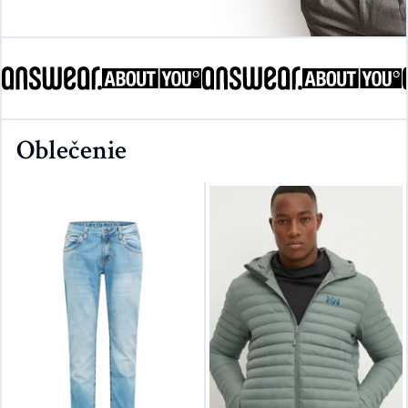
Oblečenie​​​​‌ ‍ ​‍​‍‌‍ ‌ ​‍‌‍‍‌‌‍‌ ‌‍‍‌‌‍ ‍​‍​‍​ ‍‍​‍​‍‌ ​ ‌‍​‌‌‍ ‍‌‍‍‌‌ ‌​‌ ‍‌​‍ ‍‌‍‍‌‌‍ ​‍​‍​‍ ​​‍​‍‌‍‍​‌ ​‍‌‍‌‌‌‍‌‍​‍​‍​ ‍‍​‍​‍‌‍‍​‌ ‌​‌ ‌​‌ ​​​ ‍‍​‍ ​‍ ‌‍ ​‌‍ ‌‍​ ‌‍​‌‌‍ ​‌‍‍​‌‍ ‌ ​ ‌ ‌​​ ‍‍​ ​ ​ ​​​ ​​​ ​​​‍ ‌ ​ ‌ ‌​‌ ‌‌‌‍‌​‌‍‍‌‌‍ ​‍ ‌‍‍‌‌‍ ‍‌ ‌​‌‍‌‌‌‍ ‍‌ ‌​​‍ ‌‍‌‌‌‍‌​‌‍‍‌‌ ‌​​‍ ‌‍ ‌‌‍ ‌‍‌​‌‍‌‌​ ‌‌ ​​‌ ​‍‌‍‌‌‌ ​ ‌‍‌‌‌‍ ‍‌ ‌​‌‍​‌‌ ‌​‌‍‍‌‌‍ ‌‍ ‍​ ‍ ‌‍‍‌‌‍‌​​ ‌‌‍​‍‌‍‌​‌‍‌‌​ ‍‌​ ‍‌​ ‌ ​ ​‍‌‍​ ​‍ ‌‌‍‌​​ ‌‍​ ​​‌‍‌​​‍ ‌​ ‌​​ ‌​‌‍‌​​ ‌‌​‍ ‌‌‍​‍‌‍​‌​ ​​​ ‌‍​‍ ‌​ ‌​‌‍​‌​ ​ ​ ​ ‌‍​‌‌‍‌‍‌‍​ ‌‍​‌‌‍‌‍​ ‍‌​ ​‍‌‍​‌​ ‍ ‌ ‌​‌ ‍‌‌ ​​‌‍‌‌​ ‌‌ ​​‌‍​‌‌‍‌ ‌‍‌‌‌ ​ ​ ‍ ‌ ​​‌‍​‌‌ ‌​‌‍‍​​ ‌‌‍​‍‌‍ ​‌‍ ‌‍​ ‌‍‍ ‌ ​ ​‍‌‌​ ‌‌‌​​‍‌‌ ‌‍‍ ‌‍‌‌‌ ‍‌​‍‌‌​ ​ ‌​‌​​‍‌‌​ ​ ‌​‌​​‍‌‌​ ​‍​ ​‍​ ​‍‌‍‌​​ ‌‌‌‍​ ​ ‍​​ ​‍​ ​ ​ ​‌​ ‌‍​ ​‍‌‍​‌​ ‍​​‍‌‌​ ​‍​ ​‍​‍‌‌​ ‌‌‌​‌​​‍ ‍‌ ‌​‌‍‍‌‌ ‌​‌‍ ​‌‍‌‌​ ‌‍​‍‌‍​‌‌ ​ ‌‍‌‌‌‌‌‌‌ ​‍‌‍ ​​ ‌‌‍‍​‌ ‌​‌ ‌​‌ ​​​‍‌‌​ ​ ‌​​‌​‍‌‌​ ​‍‌​‌‍​‍‌‌​ ​‍‌​‌‍‌‍ ​‌‍ ‌‍​ ‌‍​‌‌‍ ​‌‍‍​‌‍ ‌ ​ ‌ ‌​​‍‌‌​ ​ ‌​​‌​ ​ ​ ​​​ ​​​ ​​​‍‌‌​ ​‍‌​‌‍‌ ​ ‌ ‌​‌ ‌‌‌‍‌​‌‍‍‌‌‍ ​‍‌‍‌‍‍‌‌‍‌​​ ‌‌‍​‍‌‍‌​‌‍‌‌​ ‍‌​ ‍‌​ ‌ ​ ​‍‌‍​ ​‍ ‌‌‍‌​​ ‌‍​ ​​‌‍‌​​‍ ‌​ ‌​​ ‌​‌‍‌​​ ‌‌​‍ ‌‌‍​‍‌‍​‌​ ​​​ ‌‍​‍ ‌​ ‌​‌‍​‌​ ​ ​ ​ ‌‍​‌‌‍‌‍‌‍​ ‌‍​‌‌‍‌‍​ ‍‌​ ​‍‌‍​‌​‍‌‍‌ ‌​‌ ‍‌‌ ​​‌‍‌‌​ ‌‌ ​​‌‍​‌‌‍‌ ‌‍‌‌‌ ​ ​‍‌‍‌ ​​‌‍​‌‌ ‌​‌‍‍​​ ‌‌‍​‍‌‍ ​‌‍ ‌‍​ ‌‍‍ ‌ ​ ​‍‌‌​ ‌‌‌​​‍‌‌ ‌‍‍ ‌‍‌‌‌ ‍‌​‍‌‌​ ​ ‌​‌​​‍‌‌​ ​ ‌​‌​​‍‌‌​ ​‍​ ​‍​ ​‍‌‍‌​​ ‌‌‌‍​ ​ ‍​​ ​‍​ ​ ​ ​‌​ ‌‍​ ​‍‌‍​‌​ ‍​​‍‌‌​ ​‍​ ​‍​‍‌‌​ ‌‌‌​‌​​‍ ‍‌ ‌​‌‍‍‌‌ ‌​‌‍ ​‌‍‌‌​‍‌‍‌ ​​‌‍‌‌‌ ​‍‌ ​ ‌ ​​‌‍‌‌‌‍​ ‌ ‌​‌‍‍‌‌ ‌‍‌‍‌‌​ ‌‌ ​​‌ ‌‌‌‍​‍‌‍ ​‌‍‍‌‌ ​ ‌‍‍​‌‍‌‌‌‍‌​​‍​‍‌ ‌