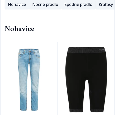
Nohavice
Nočné prádlo
Spodné prádlo
Kraťasy
Nohavice​​​​‌ ‍ ​‍​‍‌‍ ‌ ​‍‌‍‍‌‌‍‌ ‌‍‍‌‌‍ ‍​‍​‍​ ‍‍​‍​‍‌ ​ ‌‍​‌‌‍ ‍‌‍‍‌‌ ‌​‌ ‍‌​‍ ‍‌‍‍‌‌‍ ​‍​‍​‍ ​​‍​‍‌‍‍​‌ ​‍‌‍‌‌‌‍‌‍​‍​‍​ ‍‍​‍​‍‌‍‍​‌ ‌​‌ ‌​‌ ​​​ ‍‍​‍ ​‍ ‌‍ ​‌‍ ‌‍​ ‌‍​‌‌‍ ​‌‍‍​‌‍ ‌ ​ ‌ ‌​​ ‍‍​ ​ ​ ​​​ ​​​ ​​​‍ ‌ ​ ‌ ‌​‌ ‌‌‌‍‌​‌‍‍‌‌‍ ​‍ ‌‍‍‌‌‍ ‍‌ ‌​‌‍‌‌‌‍ ‍‌ ‌​​‍ ‌‍‌‌‌‍‌​‌‍‍‌‌ ‌​​‍ ‌‍ ‌‌‍ ‌‍‌​‌‍‌‌​ ‌‌ ​​‌ ​‍‌‍‌‌‌ ​ ‌‍‌‌‌‍ ‍‌ ‌​‌‍​‌‌ ‌​‌‍‍‌‌‍ ‌‍ ‍​ ‍ ‌‍‍‌‌‍‌​​ ‌‌‍​‍‌‍‌​‌‍‌‌​ ‍‌​ ‍‌​ ‌ ​ ​‍‌‍​ ​‍ ‌‌‍‌​​ ‌‍​ ​​‌‍‌​​‍ ‌​ ‌​​ ‌​‌‍‌​​ ‌‌​‍ ‌‌‍​‍‌‍​‌​ ​​​ ‌‍​‍ ‌​ ‌​‌‍​‌​ ​ ​ ​ ‌‍​‌‌‍‌‍‌‍​ ‌‍​‌‌‍‌‍​ ‍‌​ ​‍‌‍​‌​ ‍ ‌ ‌​‌ ‍‌‌ ​​‌‍‌‌​ ‌‌ ​​‌‍​‌‌‍‌ ‌‍‌‌‌ ​ ​ ‍ ‌ ​​‌‍​‌‌ ‌​‌‍‍​​ ‌‌‍​‍‌‍ ​‌‍ ‌‍​ ‌‍‍ ‌ ​ ​‍‌‌​ ‌‌‌​​‍‌‌ ‌‍‍ ‌‍‌‌‌ ‍‌​‍‌‌​ ​ ‌​‌​​‍‌‌​ ​ ‌​‌​​‍‌‌​ ​‍​ ​‍‌‍‌‍‌‍‌‍​ ​ ​ ‌ ​ ‌‌​ ​‍​ ‍‌​ ‌‌​ ‌‍​ ‌​‌‍​‌‌‍​ ​‍‌‌​ ​‍​ ​‍​‍‌‌​ ‌‌‌​‌​​‍ ‍‌ ‌​‌‍‍‌‌ ‌​‌‍ ​‌‍‌‌​ ‌‍​‍‌‍​‌‌ ​ ‌‍‌‌‌‌‌‌‌ ​‍‌‍ ​​ ‌‌‍‍​‌ ‌​‌ ‌​‌ ​​​‍‌‌​ ​ ‌​​‌​‍‌‌​ ​‍‌​‌‍​‍‌‌​ ​‍‌​‌‍‌‍ ​‌‍ ‌‍​ ‌‍​‌‌‍ ​‌‍‍​‌‍ ‌ ​ ‌ ‌​​‍‌‌​ ​ ‌​​‌​ ​ ​ ​​​ ​​​ ​​​‍‌‌​ ​‍‌​‌‍‌ ​ ‌ ‌​‌ ‌‌‌‍‌​‌‍‍‌‌‍ ​‍‌‍‌‍‍‌‌‍‌​​ ‌‌‍​‍‌‍‌​‌‍‌‌​ ‍‌​ ‍‌​ ‌ ​ ​‍‌‍​ ​‍ ‌‌‍‌​​ ‌‍​ ​​‌‍‌​​‍ ‌​ ‌​​ ‌​‌‍‌​​ ‌‌​‍ ‌‌‍​‍‌‍​‌​ ​​​ ‌‍​‍ ‌​ ‌​‌‍​‌​ ​ ​ ​ ‌‍​‌‌‍‌‍‌‍​ ‌‍​‌‌‍‌‍​ ‍‌​ ​‍‌‍​‌​‍‌‍‌ ‌​‌ ‍‌‌ ​​‌‍‌‌​ ‌‌ ​​‌‍​‌‌‍‌ ‌‍‌‌‌ ​ ​‍‌‍‌ ​​‌‍​‌‌ ‌​‌‍‍​​ ‌‌‍​‍‌‍ ​‌‍ ‌‍​ ‌‍‍ ‌ ​ ​‍‌‌​ ‌‌‌​​‍‌‌ ‌‍‍ ‌‍‌‌‌ ‍‌​‍‌‌​ ​ ‌​‌​​‍‌‌​ ​ ‌​‌​​‍‌‌​ ​‍​ ​‍‌‍‌‍‌‍‌‍​ ​ ​ ‌ ​ ‌‌​ ​‍​ ‍‌​ ‌‌​ ‌‍​ ‌​‌‍​‌‌‍​ ​‍‌‌​ ​‍​ ​‍​‍‌‌​ ‌‌‌​‌​​‍ ‍‌ ‌​‌‍‍‌‌ ‌​‌‍ ​‌‍‌‌​‍‌‍‌ ​​‌‍‌‌‌ ​‍‌ ​ ‌ ​​‌‍‌‌‌‍​ ‌ ‌​‌‍‍‌‌ ‌‍‌‍‌‌​ ‌‌ ​​‌ ‌‌‌‍​‍‌‍ ​‌‍‍‌‌ ​ ‌‍‍​‌‍‌‌‌‍‌​​‍​‍‌ ‌