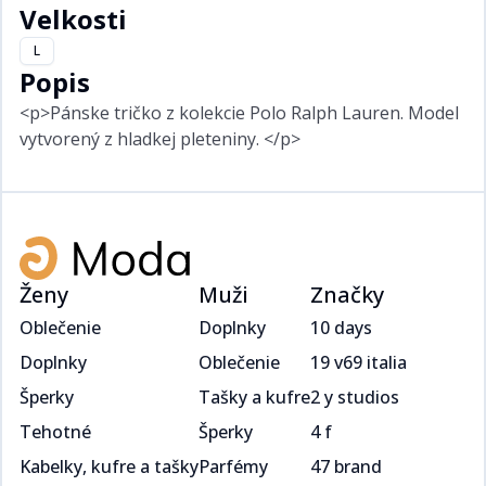
Velkosti
L
Popis
<p>Pánske tričko z kolekcie Polo Ralph Lauren. Model
vytvorený z hladkej pleteniny. </p>
Ženy
Muži
Značky
Oblečenie
Doplnky
10 days
Doplnky
Oblečenie
19 v69 italia
Šperky
Tašky a kufre
2 y studios
Tehotné
Šperky
4 f
Kabelky, kufre a tašky
Parfémy
47 brand