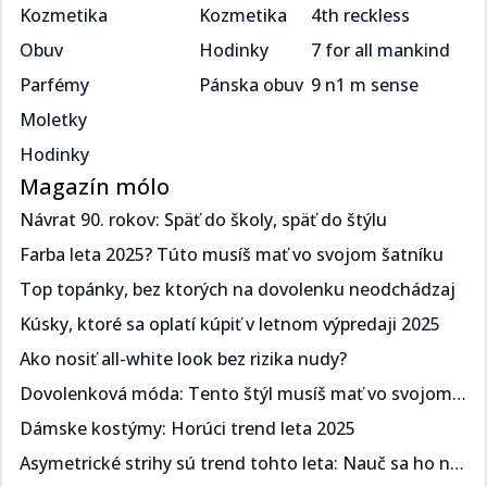
Kozmetika
Kozmetika
4th reckless
Obuv
Hodinky
7 for all mankind
Parfémy
Pánska obuv
9 n1 m sense
Moletky
Hodinky
Magazín mólo
Návrat 90. rokov: Späť do školy, späť do štýlu​​​​‌ ‍ ​‍​‍‌‍ ‌ ​‍‌‍‍‌‌‍‌ ‌‍‍‌‌‍ ‍​‍​‍​ ‍‍​‍​‍‌ ​ ‌‍​‌‌‍ ‍‌‍‍‌‌ ‌​‌ ‍‌​‍ ‍‌‍‍‌‌‍ ​‍​‍​‍ ​​‍​‍‌‍‍​‌ ​‍‌‍‌‌‌‍‌‍​‍​‍​ ‍‍​‍​‍‌‍‍​‌ ‌​‌ ‌​‌ ​​​ ‍‍​‍ ​‍ ‌‍ ​‌‍ ‌‍​ ‌‍​‌‌‍ ​‌‍‍​‌‍ ‌ ​ ‌ ‌​​ ‍‍​ ​ ​ ​​​ ​​​ ​​​‍ ‌ ​ ‌ ‌​‌ ‌‌‌‍‌​‌‍‍‌‌‍ ​‍ ‌‍‍‌‌‍ ‍‌ ‌​‌‍‌‌‌‍ ‍‌ ‌​​‍ ‌‍‌‌‌‍‌​‌‍‍‌‌ ‌​​‍ ‌‍ ‌‌‍ ‌‍‌​‌‍‌‌​ ‌‌ ​​‌ ​‍‌‍‌‌‌ ​ ‌‍‌‌‌‍ ‍‌ ‌​‌‍​‌‌ ‌​‌‍‍‌‌‍ ‌‍ ‍​ ‍ ‌‍‍‌‌‍‌​​ ‌​ ​‍‌‍​ ‌‍​ ‌‍‌​​ ‍​​ ‍​​ ‌‌​ ​‌​‍ ‌​ ‍​​ ​ ‌‍​‌​ ​‌​‍ ‌​ ‌​‌‍‌​​ ​‌​ ​‍​‍ ‌‌‍​‌‌‍​‌​ ​​​ ​​​‍ ‌​ ‍‌​ ‌ ​ ​‌‌‍​ ​ ​‌​ ​‌‌‍​‍‌‍‌​​ ​‍‌‍‌​‌‍‌‍​ ‌ ​ ‍ ‌ ‌​‌ ‍‌‌ ​​‌‍‌‌​ ‌‌ ​​‌‍ ‌ ​ ‌ ‌​​ ‍ ‌ ​​‌‍​‌‌ ‌​‌‍‍​​ ‌‌ ‌​‌‍‍‌‌ ‌​‌‍ ​‌‍‌‌​ ‌‍​‍‌‍​‌‌ ​ ‌‍‌‌‌‌‌‌‌ ​‍‌‍ ​​ ‌‌‍‍​‌ ‌​‌ ‌​‌ ​​​‍‌‌​ ​ ‌​​‌​‍‌‌​ ​‍‌​‌‍​‍‌‌​ ​‍‌​‌‍‌‍ ​‌‍ ‌‍​ ‌‍​‌‌‍ ​‌‍‍​‌‍ ‌ ​ ‌ ‌​​‍‌‌​ ​ ‌​​‌​ ​ ​ ​​​ ​​​ ​​​‍‌‌​ ​‍‌​‌‍‌ ​ ‌ ‌​‌ ‌‌‌‍‌​‌‍‍‌‌‍ ​‍‌‍‌‍‍‌‌‍‌​​ ‌​ ​‍‌‍​ ‌‍​ ‌‍‌​​ ‍​​ ‍​​ ‌‌​ ​‌​‍ ‌​ ‍​​ ​ ‌‍​‌​ ​‌​‍ ‌​ ‌​‌‍‌​​ ​‌​ ​‍​‍ ‌‌‍​‌‌‍​‌​ ​​​ ​​​‍ ‌​ ‍‌​ ‌ ​ ​‌‌‍​ ​ ​‌​ ​‌‌‍​‍‌‍‌​​ ​‍‌‍‌​‌‍‌‍​ ‌ ​‍‌‍‌ ‌​‌ ‍‌‌ ​​‌‍‌‌​ ‌‌ ​​‌‍ ‌ ​ ‌ ‌​​‍‌‍‌ ​​‌‍​‌‌ ‌​‌‍‍​​ ‌‌ ‌​‌‍‍‌‌ ‌​‌‍ ​‌‍‌‌​‍‌‍‌ ​​‌‍‌‌‌ ​‍‌ ​ ‌ ​​‌‍‌‌‌‍​ ‌ ‌​‌‍‍‌‌ ‌‍‌‍‌‌​ ‌‌ ​​‌ ‌‌‌‍​‍‌‍ ​‌‍‍‌‌ ​ ‌‍‍​‌‍‌‌‌‍‌​​‍​‍‌ ‌
Farba leta 2025? Túto musíš mať vo svojom šatníku ​​​​‌ ‍ ​‍​‍‌‍ ‌ ​‍‌‍‍‌‌‍‌ ‌‍‍‌‌‍ ‍​‍​‍​ ‍‍​‍​‍‌ ​ ‌‍​‌‌‍ ‍‌‍‍‌‌ ‌​‌ ‍‌​‍ ‍‌‍‍‌‌‍ ​‍​‍​‍ ​​‍​‍‌‍‍​‌ ​‍‌‍‌‌‌‍‌‍​‍​‍​ ‍‍​‍​‍‌‍‍​‌ ‌​‌ ‌​‌ ​​​ ‍‍​‍ ​‍ ‌‍ ​‌‍ ‌‍​ ‌‍​‌‌‍ ​‌‍‍​‌‍ ‌ ​ ‌ ‌​​ ‍‍​ ​ ​ ​​​ ​​​ ​​​‍ ‌ ​ ‌ ‌​‌ ‌‌‌‍‌​‌‍‍‌‌‍ ​‍ ‌‍‍‌‌‍ ‍‌ ‌​‌‍‌‌‌‍ ‍‌ ‌​​‍ ‌‍‌‌‌‍‌​‌‍‍‌‌ ‌​​‍ ‌‍ ‌‌‍ ‌‍‌​‌‍‌‌​ ‌‌ ​​‌ ​‍‌‍‌‌‌ ​ ‌‍‌‌‌‍ ‍‌ ‌​‌‍​‌‌ ‌​‌‍‍‌‌‍ ‌‍ ‍​ ‍ ‌‍‍‌‌‍‌​​ ‌​ ​‌‌‍​‌​ ‌​​ ‌‍​ ​​‌‍​‌​ ​‍‌‍​‍​‍ ‌​ ‍​‌‍​‍‌‍​‍‌‍‌‍​‍ ‌​ ‌​‌‍‌‍​ ​​​ ​‍​‍ ‌‌‍​‌‌‍​‍​ ‌ ‌‍‌‍​‍ ‌‌‍‌‍​ ‍‌‌‍​ ‌‍​‍​ ‍‌​ ‍‌‌‍‌‌​ ​​‌‍‌‍​ ​ ‌‍‌​​ ​‍​ ‍ ‌ ‌​‌ ‍‌‌ ​​‌‍‌‌​ ‌‌ ​​‌‍ ‌ ​ ‌ ‌​​ ‍ ‌ ​​‌‍​‌‌ ‌​‌‍‍​​ ‌‌ ‌​‌‍‍‌‌ ‌​‌‍ ​‌‍‌‌​ ‌‍​‍‌‍​‌‌ ​ ‌‍‌‌‌‌‌‌‌ ​‍‌‍ ​​ ‌‌‍‍​‌ ‌​‌ ‌​‌ ​​​‍‌‌​ ​ ‌​​‌​‍‌‌​ ​‍‌​‌‍​‍‌‌​ ​‍‌​‌‍‌‍ ​‌‍ ‌‍​ ‌‍​‌‌‍ ​‌‍‍​‌‍ ‌ ​ ‌ ‌​​‍‌‌​ ​ ‌​​‌​ ​ ​ ​​​ ​​​ ​​​‍‌‌​ ​‍‌​‌‍‌ ​ ‌ ‌​‌ ‌‌‌‍‌​‌‍‍‌‌‍ ​‍‌‍‌‍‍‌‌‍‌​​ ‌​ ​‌‌‍​‌​ ‌​​ ‌‍​ ​​‌‍​‌​ ​‍‌‍​‍​‍ ‌​ ‍​‌‍​‍‌‍​‍‌‍‌‍​‍ ‌​ ‌​‌‍‌‍​ ​​​ ​‍​‍ ‌‌‍​‌‌‍​‍​ ‌ ‌‍‌‍​‍ ‌‌‍‌‍​ ‍‌‌‍​ ‌‍​‍​ ‍‌​ ‍‌‌‍‌‌​ ​​‌‍‌‍​ ​ ‌‍‌​​ ​‍​‍‌‍‌ ‌​‌ ‍‌‌ ​​‌‍‌‌​ ‌‌ ​​‌‍ ‌ ​ ‌ ‌​​‍‌‍‌ ​​‌‍​‌‌ ‌​‌‍‍​​ ‌‌ ‌​‌‍‍‌‌ ‌​‌‍ ​‌‍‌‌​‍‌‍‌ ​​‌‍‌‌‌ ​‍‌ ​ ‌ ​​‌‍‌‌‌‍​ ‌ ‌​‌‍‍‌‌ ‌‍‌‍‌‌​ ‌‌ ​​‌ ‌‌‌‍​‍‌‍ ​‌‍‍‌‌ ​ ‌‍‍​‌‍‌‌‌‍‌​​‍​‍‌ ‌
Top topánky, bez ktorých na dovolenku neodchádzaj​​​​‌ ‍ ​‍​‍‌‍ ‌ ​‍‌‍‍‌‌‍‌ ‌‍‍‌‌‍ ‍​‍​‍​ ‍‍​‍​‍‌ ​ ‌‍​‌‌‍ ‍‌‍‍‌‌ ‌​‌ ‍‌​‍ ‍‌‍‍‌‌‍ ​‍​‍​‍ ​​‍​‍‌‍‍​‌ ​‍‌‍‌‌‌‍‌‍​‍​‍​ ‍‍​‍​‍‌‍‍​‌ ‌​‌ ‌​‌ ​​​ ‍‍​‍ ​‍ ‌‍ ​‌‍ ‌‍​ ‌‍​‌‌‍ ​‌‍‍​‌‍ ‌ ​ ‌ ‌​​ ‍‍​ ​ ​ ​​​ ​​​ ​​​‍ ‌ ​ ‌ ‌​‌ ‌‌‌‍‌​‌‍‍‌‌‍ ​‍ ‌‍‍‌‌‍ ‍‌ ‌​‌‍‌‌‌‍ ‍‌ ‌​​‍ ‌‍‌‌‌‍‌​‌‍‍‌‌ ‌​​‍ ‌‍ ‌‌‍ ‌‍‌​‌‍‌‌​ ‌‌ ​​‌ ​‍‌‍‌‌‌ ​ ‌‍‌‌‌‍ ‍‌ ‌​‌‍​‌‌ ‌​‌‍‍‌‌‍ ‌‍ ‍​ ‍ ‌‍‍‌‌‍‌​​ ‌​ ​‌​ ‍‌​ ​‍‌‍​ ​ ‌ ​ ​‌​ ‌‌​ ​‍​‍ ‌‌‍​‌‌‍​‌​ ‍​‌‍​‍​‍ ‌​ ‌​​ ‌‌​ ‍‌‌‍‌‍​‍ ‌‌‍​‌​ ‍​​ ‌ ​ ‍​​‍ ‌​ ‍‌​ ‌ ​ ​​​ ‍‌‌‍​ ​ ‍​​ ‍‌​ ​‍​ ​​‌‍‌‍‌‍​‍‌‍‌‌​ ‍ ‌ ‌​‌ ‍‌‌ ​​‌‍‌‌​ ‌‌ ​​‌‍ ‌ ​ ‌ ‌​​ ‍ ‌ ​​‌‍​‌‌ ‌​‌‍‍​​ ‌‌ ‌​‌‍‍‌‌ ‌​‌‍ ​‌‍‌‌​ ‌‍​‍‌‍​‌‌ ​ ‌‍‌‌‌‌‌‌‌ ​‍‌‍ ​​ ‌‌‍‍​‌ ‌​‌ ‌​‌ ​​​‍‌‌​ ​ ‌​​‌​‍‌‌​ ​‍‌​‌‍​‍‌‌​ ​‍‌​‌‍‌‍ ​‌‍ ‌‍​ ‌‍​‌‌‍ ​‌‍‍​‌‍ ‌ ​ ‌ ‌​​‍‌‌​ ​ ‌​​‌​ ​ ​ ​​​ ​​​ ​​​‍‌‌​ ​‍‌​‌‍‌ ​ ‌ ‌​‌ ‌‌‌‍‌​‌‍‍‌‌‍ ​‍‌‍‌‍‍‌‌‍‌​​ ‌​ ​‌​ ‍‌​ ​‍‌‍​ ​ ‌ ​ ​‌​ ‌‌​ ​‍​‍ ‌‌‍​‌‌‍​‌​ ‍​‌‍​‍​‍ ‌​ ‌​​ ‌‌​ ‍‌‌‍‌‍​‍ ‌‌‍​‌​ ‍​​ ‌ ​ ‍​​‍ ‌​ ‍‌​ ‌ ​ ​​​ ‍‌‌‍​ ​ ‍​​ ‍‌​ ​‍​ ​​‌‍‌‍‌‍​‍‌‍‌‌​‍‌‍‌ ‌​‌ ‍‌‌ ​​‌‍‌‌​ ‌‌ ​​‌‍ ‌ ​ ‌ ‌​​‍‌‍‌ ​​‌‍​‌‌ ‌​‌‍‍​​ ‌‌ ‌​‌‍‍‌‌ ‌​‌‍ ​‌‍‌‌​‍‌‍‌ ​​‌‍‌‌‌ ​‍‌ ​ ‌ ​​‌‍‌‌‌‍​ ‌ ‌​‌‍‍‌‌ ‌‍‌‍‌‌​ ‌‌ ​​‌ ‌‌‌‍​‍‌‍ ​‌‍‍‌‌ ​ ‌‍‍​‌‍‌‌‌‍‌​​‍​‍‌ ‌
Kúsky, ktoré sa oplatí kúpiť v letnom výpredaji 2025​​​​‌ ‍ ​‍​‍‌‍ ‌ ​‍‌‍‍‌‌‍‌ ‌‍‍‌‌‍ ‍​‍​‍​ ‍‍​‍​‍‌ ​ ‌‍​‌‌‍ ‍‌‍‍‌‌ ‌​‌ ‍‌​‍ ‍‌‍‍‌‌‍ ​‍​‍​‍ ​​‍​‍‌‍‍​‌ ​‍‌‍‌‌‌‍‌‍​‍​‍​ ‍‍​‍​‍‌‍‍​‌ ‌​‌ ‌​‌ ​​​ ‍‍​‍ ​‍ ‌‍ ​‌‍ ‌‍​ ‌‍​‌‌‍ ​‌‍‍​‌‍ ‌ ​ ‌ ‌​​ ‍‍​ ​ ​ ​​​ ​​​ ​​​‍ ‌ ​ ‌ ‌​‌ ‌‌‌‍‌​‌‍‍‌‌‍ ​‍ ‌‍‍‌‌‍ ‍‌ ‌​‌‍‌‌‌‍ ‍‌ ‌​​‍ ‌‍‌‌‌‍‌​‌‍‍‌‌ ‌​​‍ ‌‍ ‌‌‍ ‌‍‌​‌‍‌‌​ ‌‌ ​​‌ ​‍‌‍‌‌‌ ​ ‌‍‌‌‌‍ ‍‌ ‌​‌‍​‌‌ ‌​‌‍‍‌‌‍ ‌‍ ‍​ ‍ ‌‍‍‌‌‍‌​​ ‌‌‍​‌‌‍​‍​ ​ ​ ‌​‌‍‌​‌‍‌‌​ ​ ‌‍‌​​‍ ‌​ ‍‌​ ​‌​ ‍‌​ ​‍​‍ ‌​ ‌​‌‍​‌​ ​‌​ ‍​​‍ ‌‌‍​‌​ ‌‌​ ‍​‌‍‌‌​‍ ‌‌‍‌‍​ ‌‌‌‍​‌‌‍​‌​ ​‌‌‍​ ​ ‍‌​ ‌ ‌‍‌​‌‍​‌​ ​​‌‍​ ​ ‍ ‌ ‌​‌ ‍‌‌ ​​‌‍‌‌​ ‌‌ ​​‌‍ ‌ ​ ‌ ‌​​ ‍ ‌ ​​‌‍​‌‌ ‌​‌‍‍​​ ‌‌ ‌​‌‍‍‌‌ ‌​‌‍ ​‌‍‌‌​ ‌‍​‍‌‍​‌‌ ​ ‌‍‌‌‌‌‌‌‌ ​‍‌‍ ​​ ‌‌‍‍​‌ ‌​‌ ‌​‌ ​​​‍‌‌​ ​ ‌​​‌​‍‌‌​ ​‍‌​‌‍​‍‌‌​ ​‍‌​‌‍‌‍ ​‌‍ ‌‍​ ‌‍​‌‌‍ ​‌‍‍​‌‍ ‌ ​ ‌ ‌​​‍‌‌​ ​ ‌​​‌​ ​ ​ ​​​ ​​​ ​​​‍‌‌​ ​‍‌​‌‍‌ ​ ‌ ‌​‌ ‌‌‌‍‌​‌‍‍‌‌‍ ​‍‌‍‌‍‍‌‌‍‌​​ ‌‌‍​‌‌‍​‍​ ​ ​ ‌​‌‍‌​‌‍‌‌​ ​ ‌‍‌​​‍ ‌​ ‍‌​ ​‌​ ‍‌​ ​‍​‍ ‌​ ‌​‌‍​‌​ ​‌​ ‍​​‍ ‌‌‍​‌​ ‌‌​ ‍​‌‍‌‌​‍ ‌‌‍‌‍​ ‌‌‌‍​‌‌‍​‌​ ​‌‌‍​ ​ ‍‌​ ‌ ‌‍‌​‌‍​‌​ ​​‌‍​ ​‍‌‍‌ ‌​‌ ‍‌‌ ​​‌‍‌‌​ ‌‌ ​​‌‍ ‌ ​ ‌ ‌​​‍‌‍‌ ​​‌‍​‌‌ ‌​‌‍‍​​ ‌‌ ‌​‌‍‍‌‌ ‌​‌‍ ​‌‍‌‌​‍‌‍‌ ​​‌‍‌‌‌ ​‍‌ ​ ‌ ​​‌‍‌‌‌‍​ ‌ ‌​‌‍‍‌‌ ‌‍‌‍‌‌​ ‌‌ ​​‌ ‌‌‌‍​‍‌‍ ​‌‍‍‌‌ ​ ‌‍‍​‌‍‌‌‌‍‌​​‍​‍‌ ‌
Ako nosiť all-white look bez rizika nudy?​​​​‌ ‍ ​‍​‍‌‍ ‌ ​‍‌‍‍‌‌‍‌ ‌‍‍‌‌‍ ‍​‍​‍​ ‍‍​‍​‍‌ ​ ‌‍​‌‌‍ ‍‌‍‍‌‌ ‌​‌ ‍‌​‍ ‍‌‍‍‌‌‍ ​‍​‍​‍ ​​‍​‍‌‍‍​‌ ​‍‌‍‌‌‌‍‌‍​‍​‍​ ‍‍​‍​‍‌‍‍​‌ ‌​‌ ‌​‌ ​​​ ‍‍​‍ ​‍ ‌‍ ​‌‍ ‌‍​ ‌‍​‌‌‍ ​‌‍‍​‌‍ ‌ ​ ‌ ‌​​ ‍‍​ ​ ​ ​​​ ​​​ ​​​‍ ‌ ​ ‌ ‌​‌ ‌‌‌‍‌​‌‍‍‌‌‍ ​‍ ‌‍‍‌‌‍ ‍‌ ‌​‌‍‌‌‌‍ ‍‌ ‌​​‍ ‌‍‌‌‌‍‌​‌‍‍‌‌ ‌​​‍ ‌‍ ‌‌‍ ‌‍‌​‌‍‌‌​ ‌‌ ​​‌ ​‍‌‍‌‌‌ ​ ‌‍‌‌‌‍ ‍‌ ‌​‌‍​‌‌ ‌​‌‍‍‌‌‍ ‌‍ ‍​ ‍ ‌‍‍‌‌‍‌​​ ‌‌‍‌‍​ ‌‌​ ‍‌​ ‍‌​ ‍​​ ‌‌‌‍‌‍​ ​ ​‍ ‌​ ‍‌‌‍​ ​ ​ ‌‍​‌​‍ ‌​ ‌​‌‍‌‌​ ‌​​ ​​​‍ ‌​ ‍​​ ‌ ​ ​‍‌‍‌‌​‍ ‌​ ‌​​ ​‌‌‍‌​‌‍‌‌‌‍‌‌‌‍​‍‌‍‌‌​ ​‌​ ‍‌‌‍‌‌​ ‌‍​ ‌ ​ ‍ ‌ ‌​‌ ‍‌‌ ​​‌‍‌‌​ ‌‌ ​​‌‍ ‌ ​ ‌ ‌​​ ‍ ‌ ​​‌‍​‌‌ ‌​‌‍‍​​ ‌‌ ‌​‌‍‍‌‌ ‌​‌‍ ​‌‍‌‌​ ‌‍​‍‌‍​‌‌ ​ ‌‍‌‌‌‌‌‌‌ ​‍‌‍ ​​ ‌‌‍‍​‌ ‌​‌ ‌​‌ ​​​‍‌‌​ ​ ‌​​‌​‍‌‌​ ​‍‌​‌‍​‍‌‌​ ​‍‌​‌‍‌‍ ​‌‍ ‌‍​ ‌‍​‌‌‍ ​‌‍‍​‌‍ ‌ ​ ‌ ‌​​‍‌‌​ ​ ‌​​‌​ ​ ​ ​​​ ​​​ ​​​‍‌‌​ ​‍‌​‌‍‌ ​ ‌ ‌​‌ ‌‌‌‍‌​‌‍‍‌‌‍ ​‍‌‍‌‍‍‌‌‍‌​​ ‌‌‍‌‍​ ‌‌​ ‍‌​ ‍‌​ ‍​​ ‌‌‌‍‌‍​ ​ ​‍ ‌​ ‍‌‌‍​ ​ ​ ‌‍​‌​‍ ‌​ ‌​‌‍‌‌​ ‌​​ ​​​‍ ‌​ ‍​​ ‌ ​ ​‍‌‍‌‌​‍ ‌​ ‌​​ ​‌‌‍‌​‌‍‌‌‌‍‌‌‌‍​‍‌‍‌‌​ ​‌​ ‍‌‌‍‌‌​ ‌‍​ ‌ ​‍‌‍‌ ‌​‌ ‍‌‌ ​​‌‍‌‌​ ‌‌ ​​‌‍ ‌ ​ ‌ ‌​​‍‌‍‌ ​​‌‍​‌‌ ‌​‌‍‍​​ ‌‌ ‌​‌‍‍‌‌ ‌​‌‍ ​‌‍‌‌​‍‌‍‌ ​​‌‍‌‌‌ ​‍‌ ​ ‌ ​​‌‍‌‌‌‍​ ‌ ‌​‌‍‍‌‌ ‌‍‌‍‌‌​ ‌‌ ​​‌ ‌‌‌‍​‍‌‍ ​‌‍‍‌‌ ​ ‌‍‍​‌‍‌‌‌‍‌​​‍​‍‌ ‌
Dovolenková móda: Tento štýl musíš mať vo svojom šatníku ​​​​‌ ‍ ​‍​‍‌‍ ‌ ​‍‌‍‍‌‌‍‌ ‌‍‍‌‌‍ ‍​‍​‍​ ‍‍​‍​‍‌ ​ ‌‍​‌‌‍ ‍‌‍‍‌‌ ‌​‌ ‍‌​‍ ‍‌‍‍‌‌‍ ​‍​‍​‍ ​​‍​‍‌‍‍​‌ ​‍‌‍‌‌‌‍‌‍​‍​‍​ ‍‍​‍​‍‌‍‍​‌ ‌​‌ ‌​‌ ​​​ ‍‍​‍ ​‍ ‌‍ ​‌‍ ‌‍​ ‌‍​‌‌‍ ​‌‍‍​‌‍ ‌ ​ ‌ ‌​​ ‍‍​ ​ ​ ​​​ ​​​ ​​​‍ ‌ ​ ‌ ‌​‌ ‌‌‌‍‌​‌‍‍‌‌‍ ​‍ ‌‍‍‌‌‍ ‍‌ ‌​‌‍‌‌‌‍ ‍‌ ‌​​‍ ‌‍‌‌‌‍‌​‌‍‍‌‌ ‌​​‍ ‌‍ ‌‌‍ ‌‍‌​‌‍‌‌​ ‌‌ ​​‌ ​‍‌‍‌‌‌ ​ ‌‍‌‌‌‍ ‍‌ ‌​‌‍​‌‌ ‌​‌‍‍‌‌‍ ‌‍ ‍​ ‍ ‌‍‍‌‌‍‌​​ ‌​ ​​​ ‌‌​ ​​‌‍‌‌​ ‍​‌‍‌​​ ​​‌‍‌‌​‍ ‌​ ​​​ ‍‌​ ‌ ​ ‍​​‍ ‌​ ‌​​ ​ ‌‍​ ​ ‌​​‍ ‌​ ‍‌‌‍​‌​ ‍‌​ ​​​‍ ‌​ ‍​​ ​‌​ ‍​​ ​‍​ ​​‌‍‌‌​ ​ ​ ​‌​ ​ ‌‍​ ​ ‍​​ ​‍​ ‍ ‌ ‌​‌ ‍‌‌ ​​‌‍‌‌​ ‌‌ ​​‌‍ ‌ ​ ‌ ‌​​ ‍ ‌ ​​‌‍​‌‌ ‌​‌‍‍​​ ‌‌ ‌​‌‍‍‌‌ ‌​‌‍ ​‌‍‌‌​ ‌‍​‍‌‍​‌‌ ​ ‌‍‌‌‌‌‌‌‌ ​‍‌‍ ​​ ‌‌‍‍​‌ ‌​‌ ‌​‌ ​​​‍‌‌​ ​ ‌​​‌​‍‌‌​ ​‍‌​‌‍​‍‌‌​ ​‍‌​‌‍‌‍ ​‌‍ ‌‍​ ‌‍​‌‌‍ ​‌‍‍​‌‍ ‌ ​ ‌ ‌​​‍‌‌​ ​ ‌​​‌​ ​ ​ ​​​ ​​​ ​​​‍‌‌​ ​‍‌​‌‍‌ ​ ‌ ‌​‌ ‌‌‌‍‌​‌‍‍‌‌‍ ​‍‌‍‌‍‍‌‌‍‌​​ ‌​ ​​​ ‌‌​ ​​‌‍‌‌​ ‍​‌‍‌​​ ​​‌‍‌‌​‍ ‌​ ​​​ ‍‌​ ‌ ​ ‍​​‍ ‌​ ‌​​ ​ ‌‍​ ​ ‌​​‍ ‌​ ‍‌‌‍​‌​ ‍‌​ ​​​‍ ‌​ ‍​​ ​‌​ ‍​​ ​‍​ ​​‌‍‌‌​ ​ ​ ​‌​ ​ ‌‍​ ​ ‍​​ ​‍​‍‌‍‌ ‌​‌ ‍‌‌ ​​‌‍‌‌​ ‌‌ ​​‌‍ ‌ ​ ‌ ‌​​‍‌‍‌ ​​‌‍​‌‌ ‌​‌‍‍​​ ‌‌ ‌​‌‍‍‌‌ ‌​‌‍ ​‌‍‌‌​‍‌‍‌ ​​‌‍‌‌‌ ​‍‌ ​ ‌ ​​‌‍‌‌‌‍​ ‌ ‌​‌‍‍‌‌ ‌‍‌‍‌‌​ ‌‌ ​​‌ ‌‌‌‍​‍‌‍ ​‌‍‍‌‌ ​ ‌‍‍​‌‍‌‌‌‍‌​​‍​‍‌ ‌
Dámske kostýmy: Horúci trend leta 2025 ​​​​‌ ‍ ​‍​‍‌‍ ‌ ​‍‌‍‍‌‌‍‌ ‌‍‍‌‌‍ ‍​‍​‍​ ‍‍​‍​‍‌ ​ ‌‍​‌‌‍ ‍‌‍‍‌‌ ‌​‌ ‍‌​‍ ‍‌‍‍‌‌‍ ​‍​‍​‍ ​​‍​‍‌‍‍​‌ ​‍‌‍‌‌‌‍‌‍​‍​‍​ ‍‍​‍​‍‌‍‍​‌ ‌​‌ ‌​‌ ​​​ ‍‍​‍ ​‍ ‌‍ ​‌‍ ‌‍​ ‌‍​‌‌‍ ​‌‍‍​‌‍ ‌ ​ ‌ ‌​​ ‍‍​ ​ ​ ​​​ ​​​ ​​​‍ ‌ ​ ‌ ‌​‌ ‌‌‌‍‌​‌‍‍‌‌‍ ​‍ ‌‍‍‌‌‍ ‍‌ ‌​‌‍‌‌‌‍ ‍‌ ‌​​‍ ‌‍‌‌‌‍‌​‌‍‍‌‌ ‌​​‍ ‌‍ ‌‌‍ ‌‍‌​‌‍‌‌​ ‌‌ ​​‌ ​‍‌‍‌‌‌ ​ ‌‍‌‌‌‍ ‍‌ ‌​‌‍​‌‌ ‌​‌‍‍‌‌‍ ‌‍ ‍​ ‍ ‌‍‍‌‌‍‌​​ ‌​ ​‌​ ‍​​ ‍‌​ ​‌​ ‌​​ ‌‍‌‍‌​‌‍‌​​‍ ‌‌‍‌‌​ ‌ ​ ‌‌​ ‌​​‍ ‌​ ‌​​ ​‍​ ‌‍‌‍‌‍​‍ ‌​ ‍​​ ‌​‌‍‌‍​ ‌ ​‍ ‌​ ​‌‌‍‌​​ ‍‌​ ‌‌‌‍‌‍​ ​ ​ ​ ​ ​‍​ ​​​ ‌‌‌‍‌‍‌‍‌‍​ ‍ ‌ ‌​‌ ‍‌‌ ​​‌‍‌‌​ ‌‌ ​​‌‍ ‌ ​ ‌ ‌​​ ‍ ‌ ​​‌‍​‌‌ ‌​‌‍‍​​ ‌‌ ‌​‌‍‍‌‌ ‌​‌‍ ​‌‍‌‌​ ‌‍​‍‌‍​‌‌ ​ ‌‍‌‌‌‌‌‌‌ ​‍‌‍ ​​ ‌‌‍‍​‌ ‌​‌ ‌​‌ ​​​‍‌‌​ ​ ‌​​‌​‍‌‌​ ​‍‌​‌‍​‍‌‌​ ​‍‌​‌‍‌‍ ​‌‍ ‌‍​ ‌‍​‌‌‍ ​‌‍‍​‌‍ ‌ ​ ‌ ‌​​‍‌‌​ ​ ‌​​‌​ ​ ​ ​​​ ​​​ ​​​‍‌‌​ ​‍‌​‌‍‌ ​ ‌ ‌​‌ ‌‌‌‍‌​‌‍‍‌‌‍ ​‍‌‍‌‍‍‌‌‍‌​​ ‌​ ​‌​ ‍​​ ‍‌​ ​‌​ ‌​​ ‌‍‌‍‌​‌‍‌​​‍ ‌‌‍‌‌​ ‌ ​ ‌‌​ ‌​​‍ ‌​ ‌​​ ​‍​ ‌‍‌‍‌‍​‍ ‌​ ‍​​ ‌​‌‍‌‍​ ‌ ​‍ ‌​ ​‌‌‍‌​​ ‍‌​ ‌‌‌‍‌‍​ ​ ​ ​ ​ ​‍​ ​​​ ‌‌‌‍‌‍‌‍‌‍​‍‌‍‌ ‌​‌ ‍‌‌ ​​‌‍‌‌​ ‌‌ ​​‌‍ ‌ ​ ‌ ‌​​‍‌‍‌ ​​‌‍​‌‌ ‌​‌‍‍​​ ‌‌ ‌​‌‍‍‌‌ ‌​‌‍ ​‌‍‌‌​‍‌‍‌ ​​‌‍‌‌‌ ​‍‌ ​ ‌ ​​‌‍‌‌‌‍​ ‌ ‌​‌‍‍‌‌ ‌‍‌‍‌‌​ ‌‌ ​​‌ ‌‌‌‍​‍‌‍ ​‌‍‍‌‌ ​ ‌‍‍​‌‍‌‌‌‍‌​​‍​‍‌ ‌
Asymetrické strihy sú trend tohto leta: Nauč sa ho nosiť​​​​‌ ‍ ​‍​‍‌‍ ‌ ​‍‌‍‍‌‌‍‌ ‌‍‍‌‌‍ ‍​‍​‍​ ‍‍​‍​‍‌ ​ ‌‍​‌‌‍ ‍‌‍‍‌‌ ‌​‌ ‍‌​‍ ‍‌‍‍‌‌‍ ​‍​‍​‍ ​​‍​‍‌‍‍​‌ ​‍‌‍‌‌‌‍‌‍​‍​‍​ ‍‍​‍​‍‌‍‍​‌ ‌​‌ ‌​‌ ​​​ ‍‍​‍ ​‍ ‌‍ ​‌‍ ‌‍​ ‌‍​‌‌‍ ​‌‍‍​‌‍ ‌ ​ ‌ ‌​​ ‍‍​ ​ ​ ​​​ ​​​ ​​​‍ ‌ ​ ‌ ‌​‌ ‌‌‌‍‌​‌‍‍‌‌‍ ​‍ ‌‍‍‌‌‍ ‍‌ ‌​‌‍‌‌‌‍ ‍‌ ‌​​‍ ‌‍‌‌‌‍‌​‌‍‍‌‌ ‌​​‍ ‌‍ ‌‌‍ ‌‍‌​‌‍‌‌​ ‌‌ ​​‌ ​‍‌‍‌‌‌ ​ ‌‍‌‌‌‍ ‍‌ ‌​‌‍​‌‌ ‌​‌‍‍‌‌‍ ‌‍ ‍​ ‍ ‌‍‍‌‌‍‌​​ ‌​ ‌‍​ ‌ ​ ​​‌‍‌​‌‍‌‍​ ​ ​ ​‌‌‍​‍​‍ ‌​ ​ ​ ​ ​ ​‌​ ‌‍​‍ ‌​ ‌​‌‍‌​​ ‌ ​ ‌​​‍ ‌​ ‍​​ ‌‌​ ​ ​ ‌‍​‍ ‌​ ​ ​ ‌‌​ ​​‌‍‌​​ ‌‍​ ​‌‌‍‌‌‌‍​‍‌‍​ ‌‍​‍​ ‍‌‌‍‌​​ ‍ ‌ ‌​‌ ‍‌‌ ​​‌‍‌‌​ ‌‌ ​​‌‍ ‌ ​ ‌ ‌​​ ‍ ‌ ​​‌‍​‌‌ ‌​‌‍‍​​ ‌‌ ‌​‌‍‍‌‌ ‌​‌‍ ​‌‍‌‌​ ‌‍​‍‌‍​‌‌ ​ ‌‍‌‌‌‌‌‌‌ ​‍‌‍ ​​ ‌‌‍‍​‌ ‌​‌ ‌​‌ ​​​‍‌‌​ ​ ‌​​‌​‍‌‌​ ​‍‌​‌‍​‍‌‌​ ​‍‌​‌‍‌‍ ​‌‍ ‌‍​ ‌‍​‌‌‍ ​‌‍‍​‌‍ ‌ ​ ‌ ‌​​‍‌‌​ ​ ‌​​‌​ ​ ​ ​​​ ​​​ ​​​‍‌‌​ ​‍‌​‌‍‌ ​ ‌ ‌​‌ ‌‌‌‍‌​‌‍‍‌‌‍ ​‍‌‍‌‍‍‌‌‍‌​​ ‌​ ‌‍​ ‌ ​ ​​‌‍‌​‌‍‌‍​ ​ ​ ​‌‌‍​‍​‍ ‌​ ​ ​ ​ ​ ​‌​ ‌‍​‍ ‌​ ‌​‌‍‌​​ ‌ ​ ‌​​‍ ‌​ ‍​​ ‌‌​ ​ ​ ‌‍​‍ ‌​ ​ ​ ‌‌​ ​​‌‍‌​​ ‌‍​ ​‌‌‍‌‌‌‍​‍‌‍​ ‌‍​‍​ ‍‌‌‍‌​​‍‌‍‌ ‌​‌ ‍‌‌ ​​‌‍‌‌​ ‌‌ ​​‌‍ ‌ ​ ‌ ‌​​‍‌‍‌ ​​‌‍​‌‌ ‌​‌‍‍​​ ‌‌ ‌​‌‍‍‌‌ ‌​‌‍ ​‌‍‌‌​‍‌‍‌ ​​‌‍‌‌‌ ​‍‌ ​ ‌ ​​‌‍‌‌‌‍​ ‌ ‌​‌‍‍‌‌ ‌‍‌‍‌‌​ ‌‌ ​​‌ ‌‌‌‍​‍‌‍ ​‌‍‍‌‌ ​ ‌‍‍​‌‍‌‌‌‍‌​​‍​‍‌ ‌