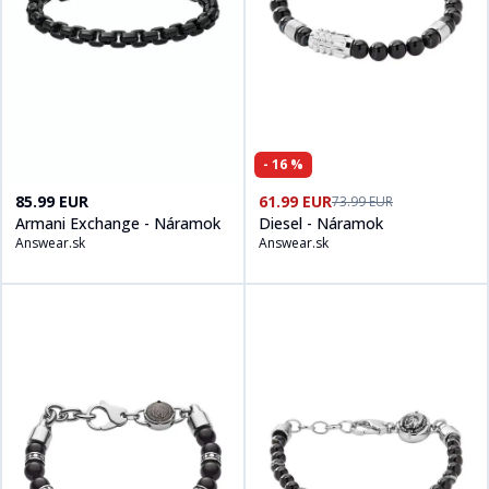
-
16
%
Kúpiť produt
Armani Exchange - Náramok
Kúpiť produt
na
Answear.sk
Diesel - Náramok
n
85.99 EUR
61.99 EUR
73.99 EUR
Armani Exchange - Náramok
Diesel - Náramok
Answear.sk
Answear.sk