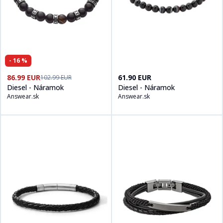
-
16
%
Kúpiť produt
Diesel - Náramok
na
Answear.sk
Kúpiť produt
Diesel - Náramok
n
86.99 EUR
61.90 EUR
102.99 EUR
Diesel - Náramok
Diesel - Náramok
Answear.sk
Answear.sk