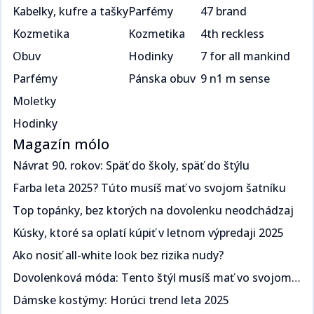
Kabelky, kufre a tašky
Parfémy
47 brand
Kozmetika
Kozmetika
4th reckless
Obuv
Hodinky
7 for all mankind
Parfémy
Pánska obuv
9 n1 m sense
Moletky
Hodinky
Magazín mólo
Návrat 90. rokov: Späť do školy, späť do štýlu​​​​‌ ‍ ​‍​‍‌‍ ‌ ​‍‌‍‍‌‌‍‌ ‌‍‍‌‌‍ ‍​‍​‍​ ‍‍​‍​‍‌ ​ ‌‍​‌‌‍ ‍‌‍‍‌‌ ‌​‌ ‍‌​‍ ‍‌‍‍‌‌‍ ​‍​‍​‍ ​​‍​‍‌‍‍​‌ ​‍‌‍‌‌‌‍‌‍​‍​‍​ ‍‍​‍​‍‌‍‍​‌ ‌​‌ ‌​‌ ​​​ ‍‍​‍ ​‍ ‌‍ ​‌‍ ‌‍​ ‌‍​‌‌‍ ​‌‍‍​‌‍ ‌ ​ ‌ ‌​​ ‍‍​ ​ ​ ​​​ ​​​ ​​​‍ ‌ ​ ‌ ‌​‌ ‌‌‌‍‌​‌‍‍‌‌‍ ​‍ ‌‍‍‌‌‍ ‍‌ ‌​‌‍‌‌‌‍ ‍‌ ‌​​‍ ‌‍‌‌‌‍‌​‌‍‍‌‌ ‌​​‍ ‌‍ ‌‌‍ ‌‍‌​‌‍‌‌​ ‌‌ ​​‌ ​‍‌‍‌‌‌ ​ ‌‍‌‌‌‍ ‍‌ ‌​‌‍​‌‌ ‌​‌‍‍‌‌‍ ‌‍ ‍​ ‍ ‌‍‍‌‌‍‌​​ ‌​ ​‍‌‍​ ‌‍​ ‌‍‌​​ ‍​​ ‍​​ ‌‌​ ​‌​‍ ‌​ ‍​​ ​ ‌‍​‌​ ​‌​‍ ‌​ ‌​‌‍‌​​ ​‌​ ​‍​‍ ‌‌‍​‌‌‍​‌​ ​​​ ​​​‍ ‌​ ‍‌​ ‌ ​ ​‌‌‍​ ​ ​‌​ ​‌‌‍​‍‌‍‌​​ ​‍‌‍‌​‌‍‌‍​ ‌ ​ ‍ ‌ ‌​‌ ‍‌‌ ​​‌‍‌‌​ ‌‌ ​​‌‍ ‌ ​ ‌ ‌​​ ‍ ‌ ​​‌‍​‌‌ ‌​‌‍‍​​ ‌‌ ‌​‌‍‍‌‌ ‌​‌‍ ​‌‍‌‌​ ‌‍​‍‌‍​‌‌ ​ ‌‍‌‌‌‌‌‌‌ ​‍‌‍ ​​ ‌‌‍‍​‌ ‌​‌ ‌​‌ ​​​‍‌‌​ ​ ‌​​‌​‍‌‌​ ​‍‌​‌‍​‍‌‌​ ​‍‌​‌‍‌‍ ​‌‍ ‌‍​ ‌‍​‌‌‍ ​‌‍‍​‌‍ ‌ ​ ‌ ‌​​‍‌‌​ ​ ‌​​‌​ ​ ​ ​​​ ​​​ ​​​‍‌‌​ ​‍‌​‌‍‌ ​ ‌ ‌​‌ ‌‌‌‍‌​‌‍‍‌‌‍ ​‍‌‍‌‍‍‌‌‍‌​​ ‌​ ​‍‌‍​ ‌‍​ ‌‍‌​​ ‍​​ ‍​​ ‌‌​ ​‌​‍ ‌​ ‍​​ ​ ‌‍​‌​ ​‌​‍ ‌​ ‌​‌‍‌​​ ​‌​ ​‍​‍ ‌‌‍​‌‌‍​‌​ ​​​ ​​​‍ ‌​ ‍‌​ ‌ ​ ​‌‌‍​ ​ ​‌​ ​‌‌‍​‍‌‍‌​​ ​‍‌‍‌​‌‍‌‍​ ‌ ​‍‌‍‌ ‌​‌ ‍‌‌ ​​‌‍‌‌​ ‌‌ ​​‌‍ ‌ ​ ‌ ‌​​‍‌‍‌ ​​‌‍​‌‌ ‌​‌‍‍​​ ‌‌ ‌​‌‍‍‌‌ ‌​‌‍ ​‌‍‌‌​‍‌‍‌ ​​‌‍‌‌‌ ​‍‌ ​ ‌ ​​‌‍‌‌‌‍​ ‌ ‌​‌‍‍‌‌ ‌‍‌‍‌‌​ ‌‌ ​​‌ ‌‌‌‍​‍‌‍ ​‌‍‍‌‌ ​ ‌‍‍​‌‍‌‌‌‍‌​​‍​‍‌ ‌
Farba leta 2025? Túto musíš mať vo svojom šatníku ​​​​‌ ‍ ​‍​‍‌‍ ‌ ​‍‌‍‍‌‌‍‌ ‌‍‍‌‌‍ ‍​‍​‍​ ‍‍​‍​‍‌ ​ ‌‍​‌‌‍ ‍‌‍‍‌‌ ‌​‌ ‍‌​‍ ‍‌‍‍‌‌‍ ​‍​‍​‍ ​​‍​‍‌‍‍​‌ ​‍‌‍‌‌‌‍‌‍​‍​‍​ ‍‍​‍​‍‌‍‍​‌ ‌​‌ ‌​‌ ​​​ ‍‍​‍ ​‍ ‌‍ ​‌‍ ‌‍​ ‌‍​‌‌‍ ​‌‍‍​‌‍ ‌ ​ ‌ ‌​​ ‍‍​ ​ ​ ​​​ ​​​ ​​​‍ ‌ ​ ‌ ‌​‌ ‌‌‌‍‌​‌‍‍‌‌‍ ​‍ ‌‍‍‌‌‍ ‍‌ ‌​‌‍‌‌‌‍ ‍‌ ‌​​‍ ‌‍‌‌‌‍‌​‌‍‍‌‌ ‌​​‍ ‌‍ ‌‌‍ ‌‍‌​‌‍‌‌​ ‌‌ ​​‌ ​‍‌‍‌‌‌ ​ ‌‍‌‌‌‍ ‍‌ ‌​‌‍​‌‌ ‌​‌‍‍‌‌‍ ‌‍ ‍​ ‍ ‌‍‍‌‌‍‌​​ ‌​ ​‌‌‍​‌​ ‌​​ ‌‍​ ​​‌‍​‌​ ​‍‌‍​‍​‍ ‌​ ‍​‌‍​‍‌‍​‍‌‍‌‍​‍ ‌​ ‌​‌‍‌‍​ ​​​ ​‍​‍ ‌‌‍​‌‌‍​‍​ ‌ ‌‍‌‍​‍ ‌‌‍‌‍​ ‍‌‌‍​ ‌‍​‍​ ‍‌​ ‍‌‌‍‌‌​ ​​‌‍‌‍​ ​ ‌‍‌​​ ​‍​ ‍ ‌ ‌​‌ ‍‌‌ ​​‌‍‌‌​ ‌‌ ​​‌‍ ‌ ​ ‌ ‌​​ ‍ ‌ ​​‌‍​‌‌ ‌​‌‍‍​​ ‌‌ ‌​‌‍‍‌‌ ‌​‌‍ ​‌‍‌‌​ ‌‍​‍‌‍​‌‌ ​ ‌‍‌‌‌‌‌‌‌ ​‍‌‍ ​​ ‌‌‍‍​‌ ‌​‌ ‌​‌ ​​​‍‌‌​ ​ ‌​​‌​‍‌‌​ ​‍‌​‌‍​‍‌‌​ ​‍‌​‌‍‌‍ ​‌‍ ‌‍​ ‌‍​‌‌‍ ​‌‍‍​‌‍ ‌ ​ ‌ ‌​​‍‌‌​ ​ ‌​​‌​ ​ ​ ​​​ ​​​ ​​​‍‌‌​ ​‍‌​‌‍‌ ​ ‌ ‌​‌ ‌‌‌‍‌​‌‍‍‌‌‍ ​‍‌‍‌‍‍‌‌‍‌​​ ‌​ ​‌‌‍​‌​ ‌​​ ‌‍​ ​​‌‍​‌​ ​‍‌‍​‍​‍ ‌​ ‍​‌‍​‍‌‍​‍‌‍‌‍​‍ ‌​ ‌​‌‍‌‍​ ​​​ ​‍​‍ ‌‌‍​‌‌‍​‍​ ‌ ‌‍‌‍​‍ ‌‌‍‌‍​ ‍‌‌‍​ ‌‍​‍​ ‍‌​ ‍‌‌‍‌‌​ ​​‌‍‌‍​ ​ ‌‍‌​​ ​‍​‍‌‍‌ ‌​‌ ‍‌‌ ​​‌‍‌‌​ ‌‌ ​​‌‍ ‌ ​ ‌ ‌​​‍‌‍‌ ​​‌‍​‌‌ ‌​‌‍‍​​ ‌‌ ‌​‌‍‍‌‌ ‌​‌‍ ​‌‍‌‌​‍‌‍‌ ​​‌‍‌‌‌ ​‍‌ ​ ‌ ​​‌‍‌‌‌‍​ ‌ ‌​‌‍‍‌‌ ‌‍‌‍‌‌​ ‌‌ ​​‌ ‌‌‌‍​‍‌‍ ​‌‍‍‌‌ ​ ‌‍‍​‌‍‌‌‌‍‌​​‍​‍‌ ‌
Top topánky, bez ktorých na dovolenku neodchádzaj​​​​‌ ‍ ​‍​‍‌‍ ‌ ​‍‌‍‍‌‌‍‌ ‌‍‍‌‌‍ ‍​‍​‍​ ‍‍​‍​‍‌ ​ ‌‍​‌‌‍ ‍‌‍‍‌‌ ‌​‌ ‍‌​‍ ‍‌‍‍‌‌‍ ​‍​‍​‍ ​​‍​‍‌‍‍​‌ ​‍‌‍‌‌‌‍‌‍​‍​‍​ ‍‍​‍​‍‌‍‍​‌ ‌​‌ ‌​‌ ​​​ ‍‍​‍ ​‍ ‌‍ ​‌‍ ‌‍​ ‌‍​‌‌‍ ​‌‍‍​‌‍ ‌ ​ ‌ ‌​​ ‍‍​ ​ ​ ​​​ ​​​ ​​​‍ ‌ ​ ‌ ‌​‌ ‌‌‌‍‌​‌‍‍‌‌‍ ​‍ ‌‍‍‌‌‍ ‍‌ ‌​‌‍‌‌‌‍ ‍‌ ‌​​‍ ‌‍‌‌‌‍‌​‌‍‍‌‌ ‌​​‍ ‌‍ ‌‌‍ ‌‍‌​‌‍‌‌​ ‌‌ ​​‌ ​‍‌‍‌‌‌ ​ ‌‍‌‌‌‍ ‍‌ ‌​‌‍​‌‌ ‌​‌‍‍‌‌‍ ‌‍ ‍​ ‍ ‌‍‍‌‌‍‌​​ ‌​ ​‌​ ‍‌​ ​‍‌‍​ ​ ‌ ​ ​‌​ ‌‌​ ​‍​‍ ‌‌‍​‌‌‍​‌​ ‍​‌‍​‍​‍ ‌​ ‌​​ ‌‌​ ‍‌‌‍‌‍​‍ ‌‌‍​‌​ ‍​​ ‌ ​ ‍​​‍ ‌​ ‍‌​ ‌ ​ ​​​ ‍‌‌‍​ ​ ‍​​ ‍‌​ ​‍​ ​​‌‍‌‍‌‍​‍‌‍‌‌​ ‍ ‌ ‌​‌ ‍‌‌ ​​‌‍‌‌​ ‌‌ ​​‌‍ ‌ ​ ‌ ‌​​ ‍ ‌ ​​‌‍​‌‌ ‌​‌‍‍​​ ‌‌ ‌​‌‍‍‌‌ ‌​‌‍ ​‌‍‌‌​ ‌‍​‍‌‍​‌‌ ​ ‌‍‌‌‌‌‌‌‌ ​‍‌‍ ​​ ‌‌‍‍​‌ ‌​‌ ‌​‌ ​​​‍‌‌​ ​ ‌​​‌​‍‌‌​ ​‍‌​‌‍​‍‌‌​ ​‍‌​‌‍‌‍ ​‌‍ ‌‍​ ‌‍​‌‌‍ ​‌‍‍​‌‍ ‌ ​ ‌ ‌​​‍‌‌​ ​ ‌​​‌​ ​ ​ ​​​ ​​​ ​​​‍‌‌​ ​‍‌​‌‍‌ ​ ‌ ‌​‌ ‌‌‌‍‌​‌‍‍‌‌‍ ​‍‌‍‌‍‍‌‌‍‌​​ ‌​ ​‌​ ‍‌​ ​‍‌‍​ ​ ‌ ​ ​‌​ ‌‌​ ​‍​‍ ‌‌‍​‌‌‍​‌​ ‍​‌‍​‍​‍ ‌​ ‌​​ ‌‌​ ‍‌‌‍‌‍​‍ ‌‌‍​‌​ ‍​​ ‌ ​ ‍​​‍ ‌​ ‍‌​ ‌ ​ ​​​ ‍‌‌‍​ ​ ‍​​ ‍‌​ ​‍​ ​​‌‍‌‍‌‍​‍‌‍‌‌​‍‌‍‌ ‌​‌ ‍‌‌ ​​‌‍‌‌​ ‌‌ ​​‌‍ ‌ ​ ‌ ‌​​‍‌‍‌ ​​‌‍​‌‌ ‌​‌‍‍​​ ‌‌ ‌​‌‍‍‌‌ ‌​‌‍ ​‌‍‌‌​‍‌‍‌ ​​‌‍‌‌‌ ​‍‌ ​ ‌ ​​‌‍‌‌‌‍​ ‌ ‌​‌‍‍‌‌ ‌‍‌‍‌‌​ ‌‌ ​​‌ ‌‌‌‍​‍‌‍ ​‌‍‍‌‌ ​ ‌‍‍​‌‍‌‌‌‍‌​​‍​‍‌ ‌
Kúsky, ktoré sa oplatí kúpiť v letnom výpredaji 2025​​​​‌ ‍ ​‍​‍‌‍ ‌ ​‍‌‍‍‌‌‍‌ ‌‍‍‌‌‍ ‍​‍​‍​ ‍‍​‍​‍‌ ​ ‌‍​‌‌‍ ‍‌‍‍‌‌ ‌​‌ ‍‌​‍ ‍‌‍‍‌‌‍ ​‍​‍​‍ ​​‍​‍‌‍‍​‌ ​‍‌‍‌‌‌‍‌‍​‍​‍​ ‍‍​‍​‍‌‍‍​‌ ‌​‌ ‌​‌ ​​​ ‍‍​‍ ​‍ ‌‍ ​‌‍ ‌‍​ ‌‍​‌‌‍ ​‌‍‍​‌‍ ‌ ​ ‌ ‌​​ ‍‍​ ​ ​ ​​​ ​​​ ​​​‍ ‌ ​ ‌ ‌​‌ ‌‌‌‍‌​‌‍‍‌‌‍ ​‍ ‌‍‍‌‌‍ ‍‌ ‌​‌‍‌‌‌‍ ‍‌ ‌​​‍ ‌‍‌‌‌‍‌​‌‍‍‌‌ ‌​​‍ ‌‍ ‌‌‍ ‌‍‌​‌‍‌‌​ ‌‌ ​​‌ ​‍‌‍‌‌‌ ​ ‌‍‌‌‌‍ ‍‌ ‌​‌‍​‌‌ ‌​‌‍‍‌‌‍ ‌‍ ‍​ ‍ ‌‍‍‌‌‍‌​​ ‌‌‍​‌‌‍​‍​ ​ ​ ‌​‌‍‌​‌‍‌‌​ ​ ‌‍‌​​‍ ‌​ ‍‌​ ​‌​ ‍‌​ ​‍​‍ ‌​ ‌​‌‍​‌​ ​‌​ ‍​​‍ ‌‌‍​‌​ ‌‌​ ‍​‌‍‌‌​‍ ‌‌‍‌‍​ ‌‌‌‍​‌‌‍​‌​ ​‌‌‍​ ​ ‍‌​ ‌ ‌‍‌​‌‍​‌​ ​​‌‍​ ​ ‍ ‌ ‌​‌ ‍‌‌ ​​‌‍‌‌​ ‌‌ ​​‌‍ ‌ ​ ‌ ‌​​ ‍ ‌ ​​‌‍​‌‌ ‌​‌‍‍​​ ‌‌ ‌​‌‍‍‌‌ ‌​‌‍ ​‌‍‌‌​ ‌‍​‍‌‍​‌‌ ​ ‌‍‌‌‌‌‌‌‌ ​‍‌‍ ​​ ‌‌‍‍​‌ ‌​‌ ‌​‌ ​​​‍‌‌​ ​ ‌​​‌​‍‌‌​ ​‍‌​‌‍​‍‌‌​ ​‍‌​‌‍‌‍ ​‌‍ ‌‍​ ‌‍​‌‌‍ ​‌‍‍​‌‍ ‌ ​ ‌ ‌​​‍‌‌​ ​ ‌​​‌​ ​ ​ ​​​ ​​​ ​​​‍‌‌​ ​‍‌​‌‍‌ ​ ‌ ‌​‌ ‌‌‌‍‌​‌‍‍‌‌‍ ​‍‌‍‌‍‍‌‌‍‌​​ ‌‌‍​‌‌‍​‍​ ​ ​ ‌​‌‍‌​‌‍‌‌​ ​ ‌‍‌​​‍ ‌​ ‍‌​ ​‌​ ‍‌​ ​‍​‍ ‌​ ‌​‌‍​‌​ ​‌​ ‍​​‍ ‌‌‍​‌​ ‌‌​ ‍​‌‍‌‌​‍ ‌‌‍‌‍​ ‌‌‌‍​‌‌‍​‌​ ​‌‌‍​ ​ ‍‌​ ‌ ‌‍‌​‌‍​‌​ ​​‌‍​ ​‍‌‍‌ ‌​‌ ‍‌‌ ​​‌‍‌‌​ ‌‌ ​​‌‍ ‌ ​ ‌ ‌​​‍‌‍‌ ​​‌‍​‌‌ ‌​‌‍‍​​ ‌‌ ‌​‌‍‍‌‌ ‌​‌‍ ​‌‍‌‌​‍‌‍‌ ​​‌‍‌‌‌ ​‍‌ ​ ‌ ​​‌‍‌‌‌‍​ ‌ ‌​‌‍‍‌‌ ‌‍‌‍‌‌​ ‌‌ ​​‌ ‌‌‌‍​‍‌‍ ​‌‍‍‌‌ ​ ‌‍‍​‌‍‌‌‌‍‌​​‍​‍‌ ‌
Ako nosiť all-white look bez rizika nudy?​​​​‌ ‍ ​‍​‍‌‍ ‌ ​‍‌‍‍‌‌‍‌ ‌‍‍‌‌‍ ‍​‍​‍​ ‍‍​‍​‍‌ ​ ‌‍​‌‌‍ ‍‌‍‍‌‌ ‌​‌ ‍‌​‍ ‍‌‍‍‌‌‍ ​‍​‍​‍ ​​‍​‍‌‍‍​‌ ​‍‌‍‌‌‌‍‌‍​‍​‍​ ‍‍​‍​‍‌‍‍​‌ ‌​‌ ‌​‌ ​​​ ‍‍​‍ ​‍ ‌‍ ​‌‍ ‌‍​ ‌‍​‌‌‍ ​‌‍‍​‌‍ ‌ ​ ‌ ‌​​ ‍‍​ ​ ​ ​​​ ​​​ ​​​‍ ‌ ​ ‌ ‌​‌ ‌‌‌‍‌​‌‍‍‌‌‍ ​‍ ‌‍‍‌‌‍ ‍‌ ‌​‌‍‌‌‌‍ ‍‌ ‌​​‍ ‌‍‌‌‌‍‌​‌‍‍‌‌ ‌​​‍ ‌‍ ‌‌‍ ‌‍‌​‌‍‌‌​ ‌‌ ​​‌ ​‍‌‍‌‌‌ ​ ‌‍‌‌‌‍ ‍‌ ‌​‌‍​‌‌ ‌​‌‍‍‌‌‍ ‌‍ ‍​ ‍ ‌‍‍‌‌‍‌​​ ‌‌‍‌‍​ ‌‌​ ‍‌​ ‍‌​ ‍​​ ‌‌‌‍‌‍​ ​ ​‍ ‌​ ‍‌‌‍​ ​ ​ ‌‍​‌​‍ ‌​ ‌​‌‍‌‌​ ‌​​ ​​​‍ ‌​ ‍​​ ‌ ​ ​‍‌‍‌‌​‍ ‌​ ‌​​ ​‌‌‍‌​‌‍‌‌‌‍‌‌‌‍​‍‌‍‌‌​ ​‌​ ‍‌‌‍‌‌​ ‌‍​ ‌ ​ ‍ ‌ ‌​‌ ‍‌‌ ​​‌‍‌‌​ ‌‌ ​​‌‍ ‌ ​ ‌ ‌​​ ‍ ‌ ​​‌‍​‌‌ ‌​‌‍‍​​ ‌‌ ‌​‌‍‍‌‌ ‌​‌‍ ​‌‍‌‌​ ‌‍​‍‌‍​‌‌ ​ ‌‍‌‌‌‌‌‌‌ ​‍‌‍ ​​ ‌‌‍‍​‌ ‌​‌ ‌​‌ ​​​‍‌‌​ ​ ‌​​‌​‍‌‌​ ​‍‌​‌‍​‍‌‌​ ​‍‌​‌‍‌‍ ​‌‍ ‌‍​ ‌‍​‌‌‍ ​‌‍‍​‌‍ ‌ ​ ‌ ‌​​‍‌‌​ ​ ‌​​‌​ ​ ​ ​​​ ​​​ ​​​‍‌‌​ ​‍‌​‌‍‌ ​ ‌ ‌​‌ ‌‌‌‍‌​‌‍‍‌‌‍ ​‍‌‍‌‍‍‌‌‍‌​​ ‌‌‍‌‍​ ‌‌​ ‍‌​ ‍‌​ ‍​​ ‌‌‌‍‌‍​ ​ ​‍ ‌​ ‍‌‌‍​ ​ ​ ‌‍​‌​‍ ‌​ ‌​‌‍‌‌​ ‌​​ ​​​‍ ‌​ ‍​​ ‌ ​ ​‍‌‍‌‌​‍ ‌​ ‌​​ ​‌‌‍‌​‌‍‌‌‌‍‌‌‌‍​‍‌‍‌‌​ ​‌​ ‍‌‌‍‌‌​ ‌‍​ ‌ ​‍‌‍‌ ‌​‌ ‍‌‌ ​​‌‍‌‌​ ‌‌ ​​‌‍ ‌ ​ ‌ ‌​​‍‌‍‌ ​​‌‍​‌‌ ‌​‌‍‍​​ ‌‌ ‌​‌‍‍‌‌ ‌​‌‍ ​‌‍‌‌​‍‌‍‌ ​​‌‍‌‌‌ ​‍‌ ​ ‌ ​​‌‍‌‌‌‍​ ‌ ‌​‌‍‍‌‌ ‌‍‌‍‌‌​ ‌‌ ​​‌ ‌‌‌‍​‍‌‍ ​‌‍‍‌‌ ​ ‌‍‍​‌‍‌‌‌‍‌​​‍​‍‌ ‌
Dovolenková móda: Tento štýl musíš mať vo svojom šatníku ​​​​‌ ‍ ​‍​‍‌‍ ‌ ​‍‌‍‍‌‌‍‌ ‌‍‍‌‌‍ ‍​‍​‍​ ‍‍​‍​‍‌ ​ ‌‍​‌‌‍ ‍‌‍‍‌‌ ‌​‌ ‍‌​‍ ‍‌‍‍‌‌‍ ​‍​‍​‍ ​​‍​‍‌‍‍​‌ ​‍‌‍‌‌‌‍‌‍​‍​‍​ ‍‍​‍​‍‌‍‍​‌ ‌​‌ ‌​‌ ​​​ ‍‍​‍ ​‍ ‌‍ ​‌‍ ‌‍​ ‌‍​‌‌‍ ​‌‍‍​‌‍ ‌ ​ ‌ ‌​​ ‍‍​ ​ ​ ​​​ ​​​ ​​​‍ ‌ ​ ‌ ‌​‌ ‌‌‌‍‌​‌‍‍‌‌‍ ​‍ ‌‍‍‌‌‍ ‍‌ ‌​‌‍‌‌‌‍ ‍‌ ‌​​‍ ‌‍‌‌‌‍‌​‌‍‍‌‌ ‌​​‍ ‌‍ ‌‌‍ ‌‍‌​‌‍‌‌​ ‌‌ ​​‌ ​‍‌‍‌‌‌ ​ ‌‍‌‌‌‍ ‍‌ ‌​‌‍​‌‌ ‌​‌‍‍‌‌‍ ‌‍ ‍​ ‍ ‌‍‍‌‌‍‌​​ ‌​ ​​​ ‌‌​ ​​‌‍‌‌​ ‍​‌‍‌​​ ​​‌‍‌‌​‍ ‌​ ​​​ ‍‌​ ‌ ​ ‍​​‍ ‌​ ‌​​ ​ ‌‍​ ​ ‌​​‍ ‌​ ‍‌‌‍​‌​ ‍‌​ ​​​‍ ‌​ ‍​​ ​‌​ ‍​​ ​‍​ ​​‌‍‌‌​ ​ ​ ​‌​ ​ ‌‍​ ​ ‍​​ ​‍​ ‍ ‌ ‌​‌ ‍‌‌ ​​‌‍‌‌​ ‌‌ ​​‌‍ ‌ ​ ‌ ‌​​ ‍ ‌ ​​‌‍​‌‌ ‌​‌‍‍​​ ‌‌ ‌​‌‍‍‌‌ ‌​‌‍ ​‌‍‌‌​ ‌‍​‍‌‍​‌‌ ​ ‌‍‌‌‌‌‌‌‌ ​‍‌‍ ​​ ‌‌‍‍​‌ ‌​‌ ‌​‌ ​​​‍‌‌​ ​ ‌​​‌​‍‌‌​ ​‍‌​‌‍​‍‌‌​ ​‍‌​‌‍‌‍ ​‌‍ ‌‍​ ‌‍​‌‌‍ ​‌‍‍​‌‍ ‌ ​ ‌ ‌​​‍‌‌​ ​ ‌​​‌​ ​ ​ ​​​ ​​​ ​​​‍‌‌​ ​‍‌​‌‍‌ ​ ‌ ‌​‌ ‌‌‌‍‌​‌‍‍‌‌‍ ​‍‌‍‌‍‍‌‌‍‌​​ ‌​ ​​​ ‌‌​ ​​‌‍‌‌​ ‍​‌‍‌​​ ​​‌‍‌‌​‍ ‌​ ​​​ ‍‌​ ‌ ​ ‍​​‍ ‌​ ‌​​ ​ ‌‍​ ​ ‌​​‍ ‌​ ‍‌‌‍​‌​ ‍‌​ ​​​‍ ‌​ ‍​​ ​‌​ ‍​​ ​‍​ ​​‌‍‌‌​ ​ ​ ​‌​ ​ ‌‍​ ​ ‍​​ ​‍​‍‌‍‌ ‌​‌ ‍‌‌ ​​‌‍‌‌​ ‌‌ ​​‌‍ ‌ ​ ‌ ‌​​‍‌‍‌ ​​‌‍​‌‌ ‌​‌‍‍​​ ‌‌ ‌​‌‍‍‌‌ ‌​‌‍ ​‌‍‌‌​‍‌‍‌ ​​‌‍‌‌‌ ​‍‌ ​ ‌ ​​‌‍‌‌‌‍​ ‌ ‌​‌‍‍‌‌ ‌‍‌‍‌‌​ ‌‌ ​​‌ ‌‌‌‍​‍‌‍ ​‌‍‍‌‌ ​ ‌‍‍​‌‍‌‌‌‍‌​​‍​‍‌ ‌
Dámske kostýmy: Horúci trend leta 2025 ​​​​‌ ‍ ​‍​‍‌‍ ‌ ​‍‌‍‍‌‌‍‌ ‌‍‍‌‌‍ ‍​‍​‍​ ‍‍​‍​‍‌ ​ ‌‍​‌‌‍ ‍‌‍‍‌‌ ‌​‌ ‍‌​‍ ‍‌‍‍‌‌‍ ​‍​‍​‍ ​​‍​‍‌‍‍​‌ ​‍‌‍‌‌‌‍‌‍​‍​‍​ ‍‍​‍​‍‌‍‍​‌ ‌​‌ ‌​‌ ​​​ ‍‍​‍ ​‍ ‌‍ ​‌‍ ‌‍​ ‌‍​‌‌‍ ​‌‍‍​‌‍ ‌ ​ ‌ ‌​​ ‍‍​ ​ ​ ​​​ ​​​ ​​​‍ ‌ ​ ‌ ‌​‌ ‌‌‌‍‌​‌‍‍‌‌‍ ​‍ ‌‍‍‌‌‍ ‍‌ ‌​‌‍‌‌‌‍ ‍‌ ‌​​‍ ‌‍‌‌‌‍‌​‌‍‍‌‌ ‌​​‍ ‌‍ ‌‌‍ ‌‍‌​‌‍‌‌​ ‌‌ ​​‌ ​‍‌‍‌‌‌ ​ ‌‍‌‌‌‍ ‍‌ ‌​‌‍​‌‌ ‌​‌‍‍‌‌‍ ‌‍ ‍​ ‍ ‌‍‍‌‌‍‌​​ ‌​ ​‌​ ‍​​ ‍‌​ ​‌​ ‌​​ ‌‍‌‍‌​‌‍‌​​‍ ‌‌‍‌‌​ ‌ ​ ‌‌​ ‌​​‍ ‌​ ‌​​ ​‍​ ‌‍‌‍‌‍​‍ ‌​ ‍​​ ‌​‌‍‌‍​ ‌ ​‍ ‌​ ​‌‌‍‌​​ ‍‌​ ‌‌‌‍‌‍​ ​ ​ ​ ​ ​‍​ ​​​ ‌‌‌‍‌‍‌‍‌‍​ ‍ ‌ ‌​‌ ‍‌‌ ​​‌‍‌‌​ ‌‌ ​​‌‍ ‌ ​ ‌ ‌​​ ‍ ‌ ​​‌‍​‌‌ ‌​‌‍‍​​ ‌‌ ‌​‌‍‍‌‌ ‌​‌‍ ​‌‍‌‌​ ‌‍​‍‌‍​‌‌ ​ ‌‍‌‌‌‌‌‌‌ ​‍‌‍ ​​ ‌‌‍‍​‌ ‌​‌ ‌​‌ ​​​‍‌‌​ ​ ‌​​‌​‍‌‌​ ​‍‌​‌‍​‍‌‌​ ​‍‌​‌‍‌‍ ​‌‍ ‌‍​ ‌‍​‌‌‍ ​‌‍‍​‌‍ ‌ ​ ‌ ‌​​‍‌‌​ ​ ‌​​‌​ ​ ​ ​​​ ​​​ ​​​‍‌‌​ ​‍‌​‌‍‌ ​ ‌ ‌​‌ ‌‌‌‍‌​‌‍‍‌‌‍ ​‍‌‍‌‍‍‌‌‍‌​​ ‌​ ​‌​ ‍​​ ‍‌​ ​‌​ ‌​​ ‌‍‌‍‌​‌‍‌​​‍ ‌‌‍‌‌​ ‌ ​ ‌‌​ ‌​​‍ ‌​ ‌​​ ​‍​ ‌‍‌‍‌‍​‍ ‌​ ‍​​ ‌​‌‍‌‍​ ‌ ​‍ ‌​ ​‌‌‍‌​​ ‍‌​ ‌‌‌‍‌‍​ ​ ​ ​ ​ ​‍​ ​​​ ‌‌‌‍‌‍‌‍‌‍​‍‌‍‌ ‌​‌ ‍‌‌ ​​‌‍‌‌​ ‌‌ ​​‌‍ ‌ ​ ‌ ‌​​‍‌‍‌ ​​‌‍​‌‌ ‌​‌‍‍​​ ‌‌ ‌​‌‍‍‌‌ ‌​‌‍ ​‌‍‌‌​‍‌‍‌ ​​‌‍‌‌‌ ​‍‌ ​ ‌ ​​‌‍‌‌‌‍​ ‌ ‌​‌‍‍‌‌ ‌‍‌‍‌‌​ ‌‌ ​​‌ ‌‌‌‍​‍‌‍ ​‌‍‍‌‌ ​ ‌‍‍​‌‍‌‌‌‍‌​​‍​‍‌ ‌