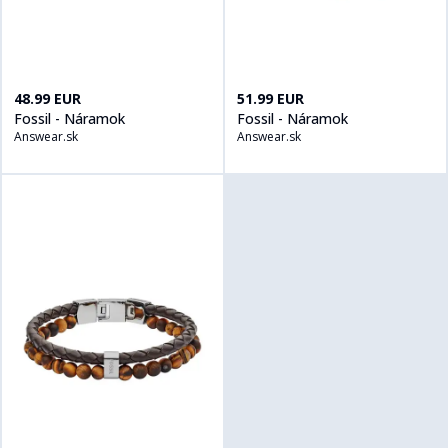
Kúpiť produt
Fossil - Náramok
na
Answear.sk
Kúpiť produt
Fossil - Náramok
n
48.99 EUR
51.99 EUR
Fossil - Náramok
Fossil - Náramok
Answear.sk
Answear.sk