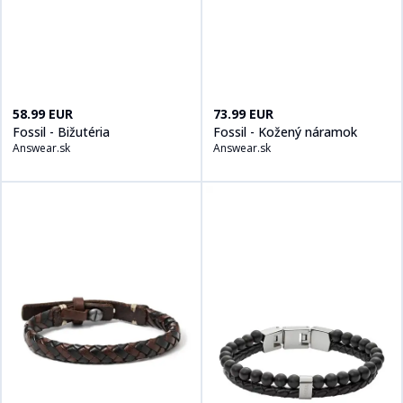
Kúpiť produt
Fossil - Bižutéria
na
Answear.sk
Kúpiť produt
Fossil - Kožený ná
58.99 EUR
73.99 EUR
Fossil - Bižutéria
Fossil - Kožený náramok
Answear.sk
Answear.sk