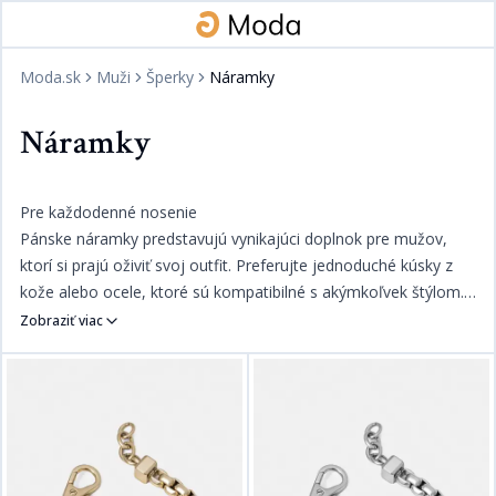
Moda.sk
Muži
Šperky
Náramky
Náramky
Pre každodenné nosenie​​​​‌ ‍ ​‍​‍‌‍ ‌ ​‍‌‍‍‌‌‍‌ ‌‍‍‌‌‍ ‍​‍​‍​ ‍‍​‍​‍‌ ​ ‌‍​‌‌‍ ‍‌‍‍‌‌ ‌​‌ ‍‌​‍ ‍‌‍‍‌‌‍ ​‍​‍​‍ ​​‍​‍‌‍‍​‌ ​‍‌‍‌‌‌‍‌‍​‍​‍​ ‍‍​‍​‍‌‍‍​‌ ‌​‌ ‌​‌ ​​​ ‍‍​‍ ​‍ ‌‍ ​‌‍ ‌‍​ ‌‍​‌‌‍ ​‌‍‍​‌‍ ‌ ​ ‌ ‌​​ ‍‍​ ​ ​ ​​​ ​​​ ​​​‍ ‌ ​ ‌ ‌​‌ ‌‌‌‍‌​‌‍‍‌‌‍ ​‍ ‌‍‍‌‌‍ ‍‌ ‌​‌‍‌‌‌‍ ‍‌ ‌​​‍ ‌‍‌‌‌‍‌​‌‍‍‌‌ ‌​​‍ ‌‍ ‌‌‍ ‌‍‌​‌‍‌‌​ ‌‌ ​​‌ ​‍‌‍‌‌‌ ​ ‌‍‌‌‌‍ ‍‌ ‌​‌‍​‌‌ ‌​‌‍‍‌‌‍ ‌‍ ‍​ ‍ ‌‍‍‌‌‍‌​​ ‌‌‍‌​​ ‍​​ ‌​‌‍​‌‌‍​ ​ ​‌‌‍​‌‌‍​ ​‍ ‌‌‍‌‌​ ‍‌​ ​​‌‍‌‍​‍ ‌​ ‌​​ ​​​ ‌ ‌‍​‍​‍ ‌​ ‍​‌‍‌‌​ ‌‌​ ​‍​‍ ‌‌‍​ ‌‍‌‌​ ‍‌​ ‍‌​ ​ ‌‍‌‍​ ​​‌‍​‍‌‍​‍‌‍​ ​ ‌‍​ ​‍​ ‍ ‌ ‌​‌ ‍‌‌ ​​‌‍‌‌​ ‌‌‍​ ‌‍​‌‌ ‌​‌‍‌‌‌‍‌ ‌‍ ‌ ​‍‌‍‍‌‌‍‌‌‌ ​ ​ ‍ ‌ ​​‌‍​‌‌ ‌​‌‍‍​​ ‌‌ ​​‌ ​‍‌‍‍‌‌‍ ‌‌‍​‌‌ ​‍‌ ‍‌‌‌‌​‌‍‌‌‌ ‍​‌ ‌​​‍‌‌​ ‌‌‌​​‍‌‌ ‌‍‍ ‌‍‌‌‌ ‍‌​‍‌‌​ ​ ‌​‌​​‍‌‌​ ​ ‌​‌​​‍‌‌​ ​‍​ ​‍​ ​​‌‍​ ​ ‌‍‌‍​‌​ ‍‌​ ‌‍‌‍​‌‌‍​ ​ ‌‍‌‍‌​‌‍​‍‌‍‌‍​‍‌‌​ ​‍​ ​‍​‍‌‌​ ‌‌‌​‌​​‍ ‍‌‍​ ‌‍‍​‌‍‍‌‌‍ ​‌‍‌​‌ ​‍‌‍‌‌‌‍ ‍​‍‌‌​ ‌‌‌​​‍‌‌ ‌‍‍ ‌‍‌‌‌ ‍‌​‍‌‌​ ​ ‌​‌​​‍‌‌​ ​ ‌​‌​​‍‌‌​ ​‍​ ​‍​ ‍‌​ ​ ‌‍​‌​ ​‌​ ‌​​ ‌​​ ​​‌‍​ ‌‍​‍‌‍​ ‌‍‌​‌‍​ ​ ​​​‍‌‌​ ​‍​ ​‍​‍‌‌​ ‌‌‌​‌​​‍ ‍‌ ‌​‌‍‌‌‌ ‍​‌ ‌​​ ‌‍​‍‌‍​‌‌ ​ ‌‍‌‌‌‌‌‌‌ ​‍‌‍ ​​ ‌‌‍‍​‌ ‌​‌ ‌​‌ ​​​‍‌‌​ ​ ‌​​‌​‍‌‌​ ​‍‌​‌‍​‍‌‌​ ​‍‌​‌‍‌‍ ​‌‍ ‌‍​ ‌‍​‌‌‍ ​‌‍‍​‌‍ ‌ ​ ‌ ‌​​‍‌‌​ ​ ‌​​‌​ ​ ​ ​​​ ​​​ ​​​‍‌‌​ ​‍‌​‌‍‌ ​ ‌ ‌​‌ ‌‌‌‍‌​‌‍‍‌‌‍ ​‍‌‍‌‍‍‌‌‍‌​​ ‌‌‍‌​​ ‍​​ ‌​‌‍​‌‌‍​ ​ ​‌‌‍​‌‌‍​ ​‍ ‌‌‍‌‌​ ‍‌​ ​​‌‍‌‍​‍ ‌​ ‌​​ ​​​ ‌ ‌‍​‍​‍ ‌​ ‍​‌‍‌‌​ ‌‌​ ​‍​‍ ‌‌‍​ ‌‍‌‌​ ‍‌​ ‍‌​ ​ ‌‍‌‍​ ​​‌‍​‍‌‍​‍‌‍​ ​ ‌‍​ ​‍​‍‌‍‌ ‌​‌ ‍‌‌ ​​‌‍‌‌​ ‌‌‍​ ‌‍​‌‌ ‌​‌‍‌‌‌‍‌ ‌‍ ‌ ​‍‌‍‍‌‌‍‌‌‌ ​ ​‍‌‍‌ ​​‌‍​‌‌ ‌​‌‍‍​​ ‌‌ ​​‌ ​‍‌‍‍‌‌‍ ‌‌‍​‌‌ ​‍‌ ‍‌‌‌‌​‌‍‌‌‌ ‍​‌ ‌​​‍‌‌​ ‌‌‌​​‍‌‌ ‌‍‍ ‌‍‌‌‌ ‍‌​‍‌‌​ ​ ‌​‌​​‍‌‌​ ​ ‌​‌​​‍‌‌​ ​‍​ ​‍​ ​​‌‍​ ​ ‌‍‌‍​‌​ ‍‌​ ‌‍‌‍​‌‌‍​ ​ ‌‍‌‍‌​‌‍​‍‌‍‌‍​‍‌‌​ ​‍​ ​‍​‍‌‌​ ‌‌‌​‌​​‍ ‍‌‍​ ‌‍‍​‌‍‍‌‌‍ ​‌‍‌​‌ ​‍‌‍‌‌‌‍ ‍​‍‌‌​ ‌‌‌​​‍‌‌ ‌‍‍ ‌‍‌‌‌ ‍‌​‍‌‌​ ​ ‌​‌​​‍‌‌​ ​ ‌​‌​​‍‌‌​ ​‍​ ​‍​ ‍‌​ ​ ‌‍​‌​ ​‌​ ‌​​ ‌​​ ​​‌‍​ ‌‍​‍‌‍​ ‌‍‌​‌‍​ ​ ​​​‍‌‌​ ​‍​ ​‍​‍‌‌​ ‌‌‌​‌​​‍ ‍‌ ‌​‌‍‌‌‌ ‍​‌ ‌​​‍‌‍‌ ​​‌‍‌‌‌ ​‍‌ ​ ‌ ​​‌‍‌‌‌‍​ ‌ ‌​‌‍‍‌‌ ‌‍‌‍‌‌​ ‌‌ ​​‌ ‌‌‌‍​‍‌‍ ​‌‍‍‌‌ ​ ‌‍‍​‌‍‌‌‌‍‌​​‍​‍‌ ‌
Pánske náramky predstavujú vynikajúci doplnok pre mužov,
ktorí si prajú oživiť svoj outfit. Preferujte jednoduché kúsky z
kože alebo ocele, ktoré sú kompatibilné s akýmkoľvek štýlom.
Ideálnou voľbou sú aj náramky s prvkami z prírodných
Zobraziť viac
materiálov, ako je drevo alebo polodrahokamy.​​​​‌ ‍ ​‍​‍‌‍ ‌ ​‍‌‍‍‌‌‍‌ ‌‍‍‌‌‍ ‍​‍​‍​ ‍‍​‍​‍‌ ​ ‌‍​‌‌‍ ‍‌‍‍‌‌ ‌​‌ ‍‌​‍ ‍‌‍‍‌‌‍ ​‍​‍​‍ ​​‍​‍‌‍‍​‌ ​‍‌‍‌‌‌‍‌‍​‍​‍​ ‍‍​‍​‍‌‍‍​‌ ‌​‌ ‌​‌ ​​​ ‍‍​‍ ​‍ ‌‍ ​‌‍ ‌‍​ ‌‍​‌‌‍ ​‌‍‍​‌‍ ‌ ​ ‌ ‌​​ ‍‍​ ​ ​ ​​​ ​​​ ​​​‍ ‌ ​ ‌ ‌​‌ ‌‌‌‍‌​‌‍‍‌‌‍ ​‍ ‌‍‍‌‌‍ ‍‌ ‌​‌‍‌‌‌‍ ‍‌ ‌​​‍ ‌‍‌‌‌‍‌​‌‍‍‌‌ ‌​​‍ ‌‍ ‌‌‍ ‌‍‌​‌‍‌‌​ ‌‌ ​​‌ ​‍‌‍‌‌‌ ​ ‌‍‌‌‌‍ ‍‌ ‌​‌‍​‌‌ ‌​‌‍‍‌‌‍ ‌‍ ‍​ ‍ ‌‍‍‌‌‍‌​​ ‌‌‍‌​​ ‍​​ ‌​‌‍​‌‌‍​ ​ ​‌‌‍​‌‌‍​ ​‍ ‌‌‍‌‌​ ‍‌​ ​​‌‍‌‍​‍ ‌​ ‌​​ ​​​ ‌ ‌‍​‍​‍ ‌​ ‍​‌‍‌‌​ ‌‌​ ​‍​‍ ‌‌‍​ ‌‍‌‌​ ‍‌​ ‍‌​ ​ ‌‍‌‍​ ​​‌‍​‍‌‍​‍‌‍​ ​ ‌‍​ ​‍​ ‍ ‌ ‌​‌ ‍‌‌ ​​‌‍‌‌​ ‌‌‍​ ‌‍​‌‌ ‌​‌‍‌‌‌‍‌ ‌‍ ‌ ​‍‌‍‍‌‌‍‌‌‌ ​ ​ ‍ ‌ ​​‌‍​‌‌ ‌​‌‍‍​​ ‌‌ ​​‌ ​‍‌‍‍‌‌‍ ‌‌‍​‌‌ ​‍‌ ‍‌‌‌‌​‌‍‌‌‌ ‍​‌ ‌​​‍‌‌​ ‌‌‌​​‍‌‌ ‌‍‍ ‌‍‌‌‌ ‍‌​‍‌‌​ ​ ‌​‌​​‍‌‌​ ​ ‌​‌​​‍‌‌​ ​‍​ ​‍‌‍‌‍​ ‌ ‌‍​‌​ ​‌​ ‍‌​ ‍​​ ​ ​ ‌‍‌‍‌​‌‍‌‍‌‍​ ​ ‍​​‍‌‌​ ​‍​ ​‍​‍‌‌​ ‌‌‌​‌​​‍ ‍‌‍​ ‌‍‍​‌‍‍‌‌‍ ​‌‍‌​‌ ​‍‌‍‌‌‌‍ ‍​‍‌‌​ ‌‌‌​​‍‌‌ ‌‍‍ ‌‍‌‌‌ ‍‌​‍‌‌​ ​ ‌​‌​​‍‌‌​ ​ ‌​‌​​‍‌‌​ ​‍​ ​‍‌‍​ ​ ​‌​ ‌‌​ ​ ‌‍​ ​ ‍‌​ ‌‌‌‍​ ​ ‌‍‌‍‌​​ ‌​‌‍‌‍​ ​​​‍‌‌​ ​‍​ ​‍​‍‌‌​ ‌‌‌​‌​​‍ ‍‌ ‌​‌‍‌‌‌ ‍​‌ ‌​​ ‌‍​‍‌‍​‌‌ ​ ‌‍‌‌‌‌‌‌‌ ​‍‌‍ ​​ ‌‌‍‍​‌ ‌​‌ ‌​‌ ​​​‍‌‌​ ​ ‌​​‌​‍‌‌​ ​‍‌​‌‍​‍‌‌​ ​‍‌​‌‍‌‍ ​‌‍ ‌‍​ ‌‍​‌‌‍ ​‌‍‍​‌‍ ‌ ​ ‌ ‌​​‍‌‌​ ​ ‌​​‌​ ​ ​ ​​​ ​​​ ​​​‍‌‌​ ​‍‌​‌‍‌ ​ ‌ ‌​‌ ‌‌‌‍‌​‌‍‍‌‌‍ ​‍‌‍‌‍‍‌‌‍‌​​ ‌‌‍‌​​ ‍​​ ‌​‌‍​‌‌‍​ ​ ​‌‌‍​‌‌‍​ ​‍ ‌‌‍‌‌​ ‍‌​ ​​‌‍‌‍​‍ ‌​ ‌​​ ​​​ ‌ ‌‍​‍​‍ ‌​ ‍​‌‍‌‌​ ‌‌​ ​‍​‍ ‌‌‍​ ‌‍‌‌​ ‍‌​ ‍‌​ ​ ‌‍‌‍​ ​​‌‍​‍‌‍​‍‌‍​ ​ ‌‍​ ​‍​‍‌‍‌ ‌​‌ ‍‌‌ ​​‌‍‌‌​ ‌‌‍​ ‌‍​‌‌ ‌​‌‍‌‌‌‍‌ ‌‍ ‌ ​‍‌‍‍‌‌‍‌‌‌ ​ ​‍‌‍‌ ​​‌‍​‌‌ ‌​‌‍‍​​ ‌‌ ​​‌ ​‍‌‍‍‌‌‍ ‌‌‍​‌‌ ​‍‌ ‍‌‌‌‌​‌‍‌‌‌ ‍​‌ ‌​​‍‌‌​ ‌‌‌​​‍‌‌ ‌‍‍ ‌‍‌‌‌ ‍‌​‍‌‌​ ​ ‌​‌​​‍‌‌​ ​ ‌​‌​​‍‌‌​ ​‍​ ​‍‌‍‌‍​ ‌ ‌‍​‌​ ​‌​ ‍‌​ ‍​​ ​ ​ ‌‍‌‍‌​‌‍‌‍‌‍​ ​ ‍​​‍‌‌​ ​‍​ ​‍​‍‌‌​ ‌‌‌​‌​​‍ ‍‌‍​ ‌‍‍​‌‍‍‌‌‍ ​‌‍‌​‌ ​‍‌‍‌‌‌‍ ‍​‍‌‌​ ‌‌‌​​‍‌‌ ‌‍‍ ‌‍‌‌‌ ‍‌​‍‌‌​ ​ ‌​‌​​‍‌‌​ ​ ‌​‌​​‍‌‌​ ​‍​ ​‍‌‍​ ​ ​‌​ ‌‌​ ​ ‌‍​ ​ ‍‌​ ‌‌‌‍​ ​ ‌‍‌‍‌​​ ‌​‌‍‌‍​ ​​​‍‌‌​ ​‍​ ​‍​‍‌‌​ ‌‌‌​‌​​‍ ‍‌ ‌​‌‍‌‌‌ ‍​‌ ‌​​‍‌‍‌ ​​‌‍‌‌‌ ​‍‌ ​ ‌ ​​‌‍‌‌‌‍​ ‌ ‌​‌‍‍‌‌ ‌‍‌‍‌‌​ ‌‌ ​​‌ ‌‌‌‍​‍‌‍ ​‌‍‍‌‌ ​ ‌‍‍​‌‍‌‌‌‍‌​​‍​‍‌ ‌