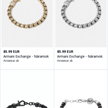
Kúpiť produt
Armani Exchange - Náramok
Kúpiť produt
na
Answear.sk
Armani Exchange -
85.99 EUR
85.99 EUR
Armani Exchange - Náramok
Armani Exchange - Náramok
Answear.sk
Answear.sk