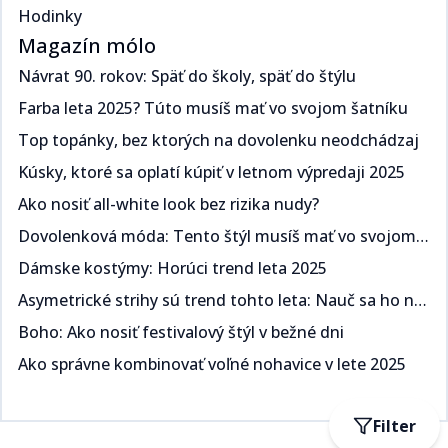
Hodinky
Magazín mólo
Návrat 90. rokov: Späť do školy, späť do štýlu​​​​‌ ‍ ​‍​‍‌‍ ‌ ​‍‌‍‍‌‌‍‌ ‌‍‍‌‌‍ ‍​‍​‍​ ‍‍​‍​‍‌ ​ ‌‍​‌‌‍ ‍‌‍‍‌‌ ‌​‌ ‍‌​‍ ‍‌‍‍‌‌‍ ​‍​‍​‍ ​​‍​‍‌‍‍​‌ ​‍‌‍‌‌‌‍‌‍​‍​‍​ ‍‍​‍​‍‌‍‍​‌ ‌​‌ ‌​‌ ​​​ ‍‍​‍ ​‍ ‌‍ ​‌‍ ‌‍​ ‌‍​‌‌‍ ​‌‍‍​‌‍ ‌ ​ ‌ ‌​​ ‍‍​ ​ ​ ​​​ ​​​ ​​​‍ ‌ ​ ‌ ‌​‌ ‌‌‌‍‌​‌‍‍‌‌‍ ​‍ ‌‍‍‌‌‍ ‍‌ ‌​‌‍‌‌‌‍ ‍‌ ‌​​‍ ‌‍‌‌‌‍‌​‌‍‍‌‌ ‌​​‍ ‌‍ ‌‌‍ ‌‍‌​‌‍‌‌​ ‌‌ ​​‌ ​‍‌‍‌‌‌ ​ ‌‍‌‌‌‍ ‍‌ ‌​‌‍​‌‌ ‌​‌‍‍‌‌‍ ‌‍ ‍​ ‍ ‌‍‍‌‌‍‌​​ ‌​ ​‍‌‍​ ‌‍​ ‌‍‌​​ ‍​​ ‍​​ ‌‌​ ​‌​‍ ‌​ ‍​​ ​ ‌‍​‌​ ​‌​‍ ‌​ ‌​‌‍‌​​ ​‌​ ​‍​‍ ‌‌‍​‌‌‍​‌​ ​​​ ​​​‍ ‌​ ‍‌​ ‌ ​ ​‌‌‍​ ​ ​‌​ ​‌‌‍​‍‌‍‌​​ ​‍‌‍‌​‌‍‌‍​ ‌ ​ ‍ ‌ ‌​‌ ‍‌‌ ​​‌‍‌‌​ ‌‌ ​​‌‍ ‌ ​ ‌ ‌​​ ‍ ‌ ​​‌‍​‌‌ ‌​‌‍‍​​ ‌‌ ‌​‌‍‍‌‌ ‌​‌‍ ​‌‍‌‌​ ‌‍​‍‌‍​‌‌ ​ ‌‍‌‌‌‌‌‌‌ ​‍‌‍ ​​ ‌‌‍‍​‌ ‌​‌ ‌​‌ ​​​‍‌‌​ ​ ‌​​‌​‍‌‌​ ​‍‌​‌‍​‍‌‌​ ​‍‌​‌‍‌‍ ​‌‍ ‌‍​ ‌‍​‌‌‍ ​‌‍‍​‌‍ ‌ ​ ‌ ‌​​‍‌‌​ ​ ‌​​‌​ ​ ​ ​​​ ​​​ ​​​‍‌‌​ ​‍‌​‌‍‌ ​ ‌ ‌​‌ ‌‌‌‍‌​‌‍‍‌‌‍ ​‍‌‍‌‍‍‌‌‍‌​​ ‌​ ​‍‌‍​ ‌‍​ ‌‍‌​​ ‍​​ ‍​​ ‌‌​ ​‌​‍ ‌​ ‍​​ ​ ‌‍​‌​ ​‌​‍ ‌​ ‌​‌‍‌​​ ​‌​ ​‍​‍ ‌‌‍​‌‌‍​‌​ ​​​ ​​​‍ ‌​ ‍‌​ ‌ ​ ​‌‌‍​ ​ ​‌​ ​‌‌‍​‍‌‍‌​​ ​‍‌‍‌​‌‍‌‍​ ‌ ​‍‌‍‌ ‌​‌ ‍‌‌ ​​‌‍‌‌​ ‌‌ ​​‌‍ ‌ ​ ‌ ‌​​‍‌‍‌ ​​‌‍​‌‌ ‌​‌‍‍​​ ‌‌ ‌​‌‍‍‌‌ ‌​‌‍ ​‌‍‌‌​‍‌‍‌ ​​‌‍‌‌‌ ​‍‌ ​ ‌ ​​‌‍‌‌‌‍​ ‌ ‌​‌‍‍‌‌ ‌‍‌‍‌‌​ ‌‌ ​​‌ ‌‌‌‍​‍‌‍ ​‌‍‍‌‌ ​ ‌‍‍​‌‍‌‌‌‍‌​​‍​‍‌ ‌
Farba leta 2025? Túto musíš mať vo svojom šatníku ​​​​‌ ‍ ​‍​‍‌‍ ‌ ​‍‌‍‍‌‌‍‌ ‌‍‍‌‌‍ ‍​‍​‍​ ‍‍​‍​‍‌ ​ ‌‍​‌‌‍ ‍‌‍‍‌‌ ‌​‌ ‍‌​‍ ‍‌‍‍‌‌‍ ​‍​‍​‍ ​​‍​‍‌‍‍​‌ ​‍‌‍‌‌‌‍‌‍​‍​‍​ ‍‍​‍​‍‌‍‍​‌ ‌​‌ ‌​‌ ​​​ ‍‍​‍ ​‍ ‌‍ ​‌‍ ‌‍​ ‌‍​‌‌‍ ​‌‍‍​‌‍ ‌ ​ ‌ ‌​​ ‍‍​ ​ ​ ​​​ ​​​ ​​​‍ ‌ ​ ‌ ‌​‌ ‌‌‌‍‌​‌‍‍‌‌‍ ​‍ ‌‍‍‌‌‍ ‍‌ ‌​‌‍‌‌‌‍ ‍‌ ‌​​‍ ‌‍‌‌‌‍‌​‌‍‍‌‌ ‌​​‍ ‌‍ ‌‌‍ ‌‍‌​‌‍‌‌​ ‌‌ ​​‌ ​‍‌‍‌‌‌ ​ ‌‍‌‌‌‍ ‍‌ ‌​‌‍​‌‌ ‌​‌‍‍‌‌‍ ‌‍ ‍​ ‍ ‌‍‍‌‌‍‌​​ ‌​ ​‌‌‍​‌​ ‌​​ ‌‍​ ​​‌‍​‌​ ​‍‌‍​‍​‍ ‌​ ‍​‌‍​‍‌‍​‍‌‍‌‍​‍ ‌​ ‌​‌‍‌‍​ ​​​ ​‍​‍ ‌‌‍​‌‌‍​‍​ ‌ ‌‍‌‍​‍ ‌‌‍‌‍​ ‍‌‌‍​ ‌‍​‍​ ‍‌​ ‍‌‌‍‌‌​ ​​‌‍‌‍​ ​ ‌‍‌​​ ​‍​ ‍ ‌ ‌​‌ ‍‌‌ ​​‌‍‌‌​ ‌‌ ​​‌‍ ‌ ​ ‌ ‌​​ ‍ ‌ ​​‌‍​‌‌ ‌​‌‍‍​​ ‌‌ ‌​‌‍‍‌‌ ‌​‌‍ ​‌‍‌‌​ ‌‍​‍‌‍​‌‌ ​ ‌‍‌‌‌‌‌‌‌ ​‍‌‍ ​​ ‌‌‍‍​‌ ‌​‌ ‌​‌ ​​​‍‌‌​ ​ ‌​​‌​‍‌‌​ ​‍‌​‌‍​‍‌‌​ ​‍‌​‌‍‌‍ ​‌‍ ‌‍​ ‌‍​‌‌‍ ​‌‍‍​‌‍ ‌ ​ ‌ ‌​​‍‌‌​ ​ ‌​​‌​ ​ ​ ​​​ ​​​ ​​​‍‌‌​ ​‍‌​‌‍‌ ​ ‌ ‌​‌ ‌‌‌‍‌​‌‍‍‌‌‍ ​‍‌‍‌‍‍‌‌‍‌​​ ‌​ ​‌‌‍​‌​ ‌​​ ‌‍​ ​​‌‍​‌​ ​‍‌‍​‍​‍ ‌​ ‍​‌‍​‍‌‍​‍‌‍‌‍​‍ ‌​ ‌​‌‍‌‍​ ​​​ ​‍​‍ ‌‌‍​‌‌‍​‍​ ‌ ‌‍‌‍​‍ ‌‌‍‌‍​ ‍‌‌‍​ ‌‍​‍​ ‍‌​ ‍‌‌‍‌‌​ ​​‌‍‌‍​ ​ ‌‍‌​​ ​‍​‍‌‍‌ ‌​‌ ‍‌‌ ​​‌‍‌‌​ ‌‌ ​​‌‍ ‌ ​ ‌ ‌​​‍‌‍‌ ​​‌‍​‌‌ ‌​‌‍‍​​ ‌‌ ‌​‌‍‍‌‌ ‌​‌‍ ​‌‍‌‌​‍‌‍‌ ​​‌‍‌‌‌ ​‍‌ ​ ‌ ​​‌‍‌‌‌‍​ ‌ ‌​‌‍‍‌‌ ‌‍‌‍‌‌​ ‌‌ ​​‌ ‌‌‌‍​‍‌‍ ​‌‍‍‌‌ ​ ‌‍‍​‌‍‌‌‌‍‌​​‍​‍‌ ‌
Top topánky, bez ktorých na dovolenku neodchádzaj​​​​‌ ‍ ​‍​‍‌‍ ‌ ​‍‌‍‍‌‌‍‌ ‌‍‍‌‌‍ ‍​‍​‍​ ‍‍​‍​‍‌ ​ ‌‍​‌‌‍ ‍‌‍‍‌‌ ‌​‌ ‍‌​‍ ‍‌‍‍‌‌‍ ​‍​‍​‍ ​​‍​‍‌‍‍​‌ ​‍‌‍‌‌‌‍‌‍​‍​‍​ ‍‍​‍​‍‌‍‍​‌ ‌​‌ ‌​‌ ​​​ ‍‍​‍ ​‍ ‌‍ ​‌‍ ‌‍​ ‌‍​‌‌‍ ​‌‍‍​‌‍ ‌ ​ ‌ ‌​​ ‍‍​ ​ ​ ​​​ ​​​ ​​​‍ ‌ ​ ‌ ‌​‌ ‌‌‌‍‌​‌‍‍‌‌‍ ​‍ ‌‍‍‌‌‍ ‍‌ ‌​‌‍‌‌‌‍ ‍‌ ‌​​‍ ‌‍‌‌‌‍‌​‌‍‍‌‌ ‌​​‍ ‌‍ ‌‌‍ ‌‍‌​‌‍‌‌​ ‌‌ ​​‌ ​‍‌‍‌‌‌ ​ ‌‍‌‌‌‍ ‍‌ ‌​‌‍​‌‌ ‌​‌‍‍‌‌‍ ‌‍ ‍​ ‍ ‌‍‍‌‌‍‌​​ ‌​ ​‌​ ‍‌​ ​‍‌‍​ ​ ‌ ​ ​‌​ ‌‌​ ​‍​‍ ‌‌‍​‌‌‍​‌​ ‍​‌‍​‍​‍ ‌​ ‌​​ ‌‌​ ‍‌‌‍‌‍​‍ ‌‌‍​‌​ ‍​​ ‌ ​ ‍​​‍ ‌​ ‍‌​ ‌ ​ ​​​ ‍‌‌‍​ ​ ‍​​ ‍‌​ ​‍​ ​​‌‍‌‍‌‍​‍‌‍‌‌​ ‍ ‌ ‌​‌ ‍‌‌ ​​‌‍‌‌​ ‌‌ ​​‌‍ ‌ ​ ‌ ‌​​ ‍ ‌ ​​‌‍​‌‌ ‌​‌‍‍​​ ‌‌ ‌​‌‍‍‌‌ ‌​‌‍ ​‌‍‌‌​ ‌‍​‍‌‍​‌‌ ​ ‌‍‌‌‌‌‌‌‌ ​‍‌‍ ​​ ‌‌‍‍​‌ ‌​‌ ‌​‌ ​​​‍‌‌​ ​ ‌​​‌​‍‌‌​ ​‍‌​‌‍​‍‌‌​ ​‍‌​‌‍‌‍ ​‌‍ ‌‍​ ‌‍​‌‌‍ ​‌‍‍​‌‍ ‌ ​ ‌ ‌​​‍‌‌​ ​ ‌​​‌​ ​ ​ ​​​ ​​​ ​​​‍‌‌​ ​‍‌​‌‍‌ ​ ‌ ‌​‌ ‌‌‌‍‌​‌‍‍‌‌‍ ​‍‌‍‌‍‍‌‌‍‌​​ ‌​ ​‌​ ‍‌​ ​‍‌‍​ ​ ‌ ​ ​‌​ ‌‌​ ​‍​‍ ‌‌‍​‌‌‍​‌​ ‍​‌‍​‍​‍ ‌​ ‌​​ ‌‌​ ‍‌‌‍‌‍​‍ ‌‌‍​‌​ ‍​​ ‌ ​ ‍​​‍ ‌​ ‍‌​ ‌ ​ ​​​ ‍‌‌‍​ ​ ‍​​ ‍‌​ ​‍​ ​​‌‍‌‍‌‍​‍‌‍‌‌​‍‌‍‌ ‌​‌ ‍‌‌ ​​‌‍‌‌​ ‌‌ ​​‌‍ ‌ ​ ‌ ‌​​‍‌‍‌ ​​‌‍​‌‌ ‌​‌‍‍​​ ‌‌ ‌​‌‍‍‌‌ ‌​‌‍ ​‌‍‌‌​‍‌‍‌ ​​‌‍‌‌‌ ​‍‌ ​ ‌ ​​‌‍‌‌‌‍​ ‌ ‌​‌‍‍‌‌ ‌‍‌‍‌‌​ ‌‌ ​​‌ ‌‌‌‍​‍‌‍ ​‌‍‍‌‌ ​ ‌‍‍​‌‍‌‌‌‍‌​​‍​‍‌ ‌
Kúsky, ktoré sa oplatí kúpiť v letnom výpredaji 2025​​​​‌ ‍ ​‍​‍‌‍ ‌ ​‍‌‍‍‌‌‍‌ ‌‍‍‌‌‍ ‍​‍​‍​ ‍‍​‍​‍‌ ​ ‌‍​‌‌‍ ‍‌‍‍‌‌ ‌​‌ ‍‌​‍ ‍‌‍‍‌‌‍ ​‍​‍​‍ ​​‍​‍‌‍‍​‌ ​‍‌‍‌‌‌‍‌‍​‍​‍​ ‍‍​‍​‍‌‍‍​‌ ‌​‌ ‌​‌ ​​​ ‍‍​‍ ​‍ ‌‍ ​‌‍ ‌‍​ ‌‍​‌‌‍ ​‌‍‍​‌‍ ‌ ​ ‌ ‌​​ ‍‍​ ​ ​ ​​​ ​​​ ​​​‍ ‌ ​ ‌ ‌​‌ ‌‌‌‍‌​‌‍‍‌‌‍ ​‍ ‌‍‍‌‌‍ ‍‌ ‌​‌‍‌‌‌‍ ‍‌ ‌​​‍ ‌‍‌‌‌‍‌​‌‍‍‌‌ ‌​​‍ ‌‍ ‌‌‍ ‌‍‌​‌‍‌‌​ ‌‌ ​​‌ ​‍‌‍‌‌‌ ​ ‌‍‌‌‌‍ ‍‌ ‌​‌‍​‌‌ ‌​‌‍‍‌‌‍ ‌‍ ‍​ ‍ ‌‍‍‌‌‍‌​​ ‌‌‍​‌‌‍​‍​ ​ ​ ‌​‌‍‌​‌‍‌‌​ ​ ‌‍‌​​‍ ‌​ ‍‌​ ​‌​ ‍‌​ ​‍​‍ ‌​ ‌​‌‍​‌​ ​‌​ ‍​​‍ ‌‌‍​‌​ ‌‌​ ‍​‌‍‌‌​‍ ‌‌‍‌‍​ ‌‌‌‍​‌‌‍​‌​ ​‌‌‍​ ​ ‍‌​ ‌ ‌‍‌​‌‍​‌​ ​​‌‍​ ​ ‍ ‌ ‌​‌ ‍‌‌ ​​‌‍‌‌​ ‌‌ ​​‌‍ ‌ ​ ‌ ‌​​ ‍ ‌ ​​‌‍​‌‌ ‌​‌‍‍​​ ‌‌ ‌​‌‍‍‌‌ ‌​‌‍ ​‌‍‌‌​ ‌‍​‍‌‍​‌‌ ​ ‌‍‌‌‌‌‌‌‌ ​‍‌‍ ​​ ‌‌‍‍​‌ ‌​‌ ‌​‌ ​​​‍‌‌​ ​ ‌​​‌​‍‌‌​ ​‍‌​‌‍​‍‌‌​ ​‍‌​‌‍‌‍ ​‌‍ ‌‍​ ‌‍​‌‌‍ ​‌‍‍​‌‍ ‌ ​ ‌ ‌​​‍‌‌​ ​ ‌​​‌​ ​ ​ ​​​ ​​​ ​​​‍‌‌​ ​‍‌​‌‍‌ ​ ‌ ‌​‌ ‌‌‌‍‌​‌‍‍‌‌‍ ​‍‌‍‌‍‍‌‌‍‌​​ ‌‌‍​‌‌‍​‍​ ​ ​ ‌​‌‍‌​‌‍‌‌​ ​ ‌‍‌​​‍ ‌​ ‍‌​ ​‌​ ‍‌​ ​‍​‍ ‌​ ‌​‌‍​‌​ ​‌​ ‍​​‍ ‌‌‍​‌​ ‌‌​ ‍​‌‍‌‌​‍ ‌‌‍‌‍​ ‌‌‌‍​‌‌‍​‌​ ​‌‌‍​ ​ ‍‌​ ‌ ‌‍‌​‌‍​‌​ ​​‌‍​ ​‍‌‍‌ ‌​‌ ‍‌‌ ​​‌‍‌‌​ ‌‌ ​​‌‍ ‌ ​ ‌ ‌​​‍‌‍‌ ​​‌‍​‌‌ ‌​‌‍‍​​ ‌‌ ‌​‌‍‍‌‌ ‌​‌‍ ​‌‍‌‌​‍‌‍‌ ​​‌‍‌‌‌ ​‍‌ ​ ‌ ​​‌‍‌‌‌‍​ ‌ ‌​‌‍‍‌‌ ‌‍‌‍‌‌​ ‌‌ ​​‌ ‌‌‌‍​‍‌‍ ​‌‍‍‌‌ ​ ‌‍‍​‌‍‌‌‌‍‌​​‍​‍‌ ‌
Ako nosiť all-white look bez rizika nudy?​​​​‌ ‍ ​‍​‍‌‍ ‌ ​‍‌‍‍‌‌‍‌ ‌‍‍‌‌‍ ‍​‍​‍​ ‍‍​‍​‍‌ ​ ‌‍​‌‌‍ ‍‌‍‍‌‌ ‌​‌ ‍‌​‍ ‍‌‍‍‌‌‍ ​‍​‍​‍ ​​‍​‍‌‍‍​‌ ​‍‌‍‌‌‌‍‌‍​‍​‍​ ‍‍​‍​‍‌‍‍​‌ ‌​‌ ‌​‌ ​​​ ‍‍​‍ ​‍ ‌‍ ​‌‍ ‌‍​ ‌‍​‌‌‍ ​‌‍‍​‌‍ ‌ ​ ‌ ‌​​ ‍‍​ ​ ​ ​​​ ​​​ ​​​‍ ‌ ​ ‌ ‌​‌ ‌‌‌‍‌​‌‍‍‌‌‍ ​‍ ‌‍‍‌‌‍ ‍‌ ‌​‌‍‌‌‌‍ ‍‌ ‌​​‍ ‌‍‌‌‌‍‌​‌‍‍‌‌ ‌​​‍ ‌‍ ‌‌‍ ‌‍‌​‌‍‌‌​ ‌‌ ​​‌ ​‍‌‍‌‌‌ ​ ‌‍‌‌‌‍ ‍‌ ‌​‌‍​‌‌ ‌​‌‍‍‌‌‍ ‌‍ ‍​ ‍ ‌‍‍‌‌‍‌​​ ‌‌‍‌‍​ ‌‌​ ‍‌​ ‍‌​ ‍​​ ‌‌‌‍‌‍​ ​ ​‍ ‌​ ‍‌‌‍​ ​ ​ ‌‍​‌​‍ ‌​ ‌​‌‍‌‌​ ‌​​ ​​​‍ ‌​ ‍​​ ‌ ​ ​‍‌‍‌‌​‍ ‌​ ‌​​ ​‌‌‍‌​‌‍‌‌‌‍‌‌‌‍​‍‌‍‌‌​ ​‌​ ‍‌‌‍‌‌​ ‌‍​ ‌ ​ ‍ ‌ ‌​‌ ‍‌‌ ​​‌‍‌‌​ ‌‌ ​​‌‍ ‌ ​ ‌ ‌​​ ‍ ‌ ​​‌‍​‌‌ ‌​‌‍‍​​ ‌‌ ‌​‌‍‍‌‌ ‌​‌‍ ​‌‍‌‌​ ‌‍​‍‌‍​‌‌ ​ ‌‍‌‌‌‌‌‌‌ ​‍‌‍ ​​ ‌‌‍‍​‌ ‌​‌ ‌​‌ ​​​‍‌‌​ ​ ‌​​‌​‍‌‌​ ​‍‌​‌‍​‍‌‌​ ​‍‌​‌‍‌‍ ​‌‍ ‌‍​ ‌‍​‌‌‍ ​‌‍‍​‌‍ ‌ ​ ‌ ‌​​‍‌‌​ ​ ‌​​‌​ ​ ​ ​​​ ​​​ ​​​‍‌‌​ ​‍‌​‌‍‌ ​ ‌ ‌​‌ ‌‌‌‍‌​‌‍‍‌‌‍ ​‍‌‍‌‍‍‌‌‍‌​​ ‌‌‍‌‍​ ‌‌​ ‍‌​ ‍‌​ ‍​​ ‌‌‌‍‌‍​ ​ ​‍ ‌​ ‍‌‌‍​ ​ ​ ‌‍​‌​‍ ‌​ ‌​‌‍‌‌​ ‌​​ ​​​‍ ‌​ ‍​​ ‌ ​ ​‍‌‍‌‌​‍ ‌​ ‌​​ ​‌‌‍‌​‌‍‌‌‌‍‌‌‌‍​‍‌‍‌‌​ ​‌​ ‍‌‌‍‌‌​ ‌‍​ ‌ ​‍‌‍‌ ‌​‌ ‍‌‌ ​​‌‍‌‌​ ‌‌ ​​‌‍ ‌ ​ ‌ ‌​​‍‌‍‌ ​​‌‍​‌‌ ‌​‌‍‍​​ ‌‌ ‌​‌‍‍‌‌ ‌​‌‍ ​‌‍‌‌​‍‌‍‌ ​​‌‍‌‌‌ ​‍‌ ​ ‌ ​​‌‍‌‌‌‍​ ‌ ‌​‌‍‍‌‌ ‌‍‌‍‌‌​ ‌‌ ​​‌ ‌‌‌‍​‍‌‍ ​‌‍‍‌‌ ​ ‌‍‍​‌‍‌‌‌‍‌​​‍​‍‌ ‌
Dovolenková móda: Tento štýl musíš mať vo svojom šatníku ​​​​‌ ‍ ​‍​‍‌‍ ‌ ​‍‌‍‍‌‌‍‌ ‌‍‍‌‌‍ ‍​‍​‍​ ‍‍​‍​‍‌ ​ ‌‍​‌‌‍ ‍‌‍‍‌‌ ‌​‌ ‍‌​‍ ‍‌‍‍‌‌‍ ​‍​‍​‍ ​​‍​‍‌‍‍​‌ ​‍‌‍‌‌‌‍‌‍​‍​‍​ ‍‍​‍​‍‌‍‍​‌ ‌​‌ ‌​‌ ​​​ ‍‍​‍ ​‍ ‌‍ ​‌‍ ‌‍​ ‌‍​‌‌‍ ​‌‍‍​‌‍ ‌ ​ ‌ ‌​​ ‍‍​ ​ ​ ​​​ ​​​ ​​​‍ ‌ ​ ‌ ‌​‌ ‌‌‌‍‌​‌‍‍‌‌‍ ​‍ ‌‍‍‌‌‍ ‍‌ ‌​‌‍‌‌‌‍ ‍‌ ‌​​‍ ‌‍‌‌‌‍‌​‌‍‍‌‌ ‌​​‍ ‌‍ ‌‌‍ ‌‍‌​‌‍‌‌​ ‌‌ ​​‌ ​‍‌‍‌‌‌ ​ ‌‍‌‌‌‍ ‍‌ ‌​‌‍​‌‌ ‌​‌‍‍‌‌‍ ‌‍ ‍​ ‍ ‌‍‍‌‌‍‌​​ ‌​ ​​​ ‌‌​ ​​‌‍‌‌​ ‍​‌‍‌​​ ​​‌‍‌‌​‍ ‌​ ​​​ ‍‌​ ‌ ​ ‍​​‍ ‌​ ‌​​ ​ ‌‍​ ​ ‌​​‍ ‌​ ‍‌‌‍​‌​ ‍‌​ ​​​‍ ‌​ ‍​​ ​‌​ ‍​​ ​‍​ ​​‌‍‌‌​ ​ ​ ​‌​ ​ ‌‍​ ​ ‍​​ ​‍​ ‍ ‌ ‌​‌ ‍‌‌ ​​‌‍‌‌​ ‌‌ ​​‌‍ ‌ ​ ‌ ‌​​ ‍ ‌ ​​‌‍​‌‌ ‌​‌‍‍​​ ‌‌ ‌​‌‍‍‌‌ ‌​‌‍ ​‌‍‌‌​ ‌‍​‍‌‍​‌‌ ​ ‌‍‌‌‌‌‌‌‌ ​‍‌‍ ​​ ‌‌‍‍​‌ ‌​‌ ‌​‌ ​​​‍‌‌​ ​ ‌​​‌​‍‌‌​ ​‍‌​‌‍​‍‌‌​ ​‍‌​‌‍‌‍ ​‌‍ ‌‍​ ‌‍​‌‌‍ ​‌‍‍​‌‍ ‌ ​ ‌ ‌​​‍‌‌​ ​ ‌​​‌​ ​ ​ ​​​ ​​​ ​​​‍‌‌​ ​‍‌​‌‍‌ ​ ‌ ‌​‌ ‌‌‌‍‌​‌‍‍‌‌‍ ​‍‌‍‌‍‍‌‌‍‌​​ ‌​ ​​​ ‌‌​ ​​‌‍‌‌​ ‍​‌‍‌​​ ​​‌‍‌‌​‍ ‌​ ​​​ ‍‌​ ‌ ​ ‍​​‍ ‌​ ‌​​ ​ ‌‍​ ​ ‌​​‍ ‌​ ‍‌‌‍​‌​ ‍‌​ ​​​‍ ‌​ ‍​​ ​‌​ ‍​​ ​‍​ ​​‌‍‌‌​ ​ ​ ​‌​ ​ ‌‍​ ​ ‍​​ ​‍​‍‌‍‌ ‌​‌ ‍‌‌ ​​‌‍‌‌​ ‌‌ ​​‌‍ ‌ ​ ‌ ‌​​‍‌‍‌ ​​‌‍​‌‌ ‌​‌‍‍​​ ‌‌ ‌​‌‍‍‌‌ ‌​‌‍ ​‌‍‌‌​‍‌‍‌ ​​‌‍‌‌‌ ​‍‌ ​ ‌ ​​‌‍‌‌‌‍​ ‌ ‌​‌‍‍‌‌ ‌‍‌‍‌‌​ ‌‌ ​​‌ ‌‌‌‍​‍‌‍ ​‌‍‍‌‌ ​ ‌‍‍​‌‍‌‌‌‍‌​​‍​‍‌ ‌
Dámske kostýmy: Horúci trend leta 2025 ​​​​‌ ‍ ​‍​‍‌‍ ‌ ​‍‌‍‍‌‌‍‌ ‌‍‍‌‌‍ ‍​‍​‍​ ‍‍​‍​‍‌ ​ ‌‍​‌‌‍ ‍‌‍‍‌‌ ‌​‌ ‍‌​‍ ‍‌‍‍‌‌‍ ​‍​‍​‍ ​​‍​‍‌‍‍​‌ ​‍‌‍‌‌‌‍‌‍​‍​‍​ ‍‍​‍​‍‌‍‍​‌ ‌​‌ ‌​‌ ​​​ ‍‍​‍ ​‍ ‌‍ ​‌‍ ‌‍​ ‌‍​‌‌‍ ​‌‍‍​‌‍ ‌ ​ ‌ ‌​​ ‍‍​ ​ ​ ​​​ ​​​ ​​​‍ ‌ ​ ‌ ‌​‌ ‌‌‌‍‌​‌‍‍‌‌‍ ​‍ ‌‍‍‌‌‍ ‍‌ ‌​‌‍‌‌‌‍ ‍‌ ‌​​‍ ‌‍‌‌‌‍‌​‌‍‍‌‌ ‌​​‍ ‌‍ ‌‌‍ ‌‍‌​‌‍‌‌​ ‌‌ ​​‌ ​‍‌‍‌‌‌ ​ ‌‍‌‌‌‍ ‍‌ ‌​‌‍​‌‌ ‌​‌‍‍‌‌‍ ‌‍ ‍​ ‍ ‌‍‍‌‌‍‌​​ ‌​ ​‌​ ‍​​ ‍‌​ ​‌​ ‌​​ ‌‍‌‍‌​‌‍‌​​‍ ‌‌‍‌‌​ ‌ ​ ‌‌​ ‌​​‍ ‌​ ‌​​ ​‍​ ‌‍‌‍‌‍​‍ ‌​ ‍​​ ‌​‌‍‌‍​ ‌ ​‍ ‌​ ​‌‌‍‌​​ ‍‌​ ‌‌‌‍‌‍​ ​ ​ ​ ​ ​‍​ ​​​ ‌‌‌‍‌‍‌‍‌‍​ ‍ ‌ ‌​‌ ‍‌‌ ​​‌‍‌‌​ ‌‌ ​​‌‍ ‌ ​ ‌ ‌​​ ‍ ‌ ​​‌‍​‌‌ ‌​‌‍‍​​ ‌‌ ‌​‌‍‍‌‌ ‌​‌‍ ​‌‍‌‌​ ‌‍​‍‌‍​‌‌ ​ ‌‍‌‌‌‌‌‌‌ ​‍‌‍ ​​ ‌‌‍‍​‌ ‌​‌ ‌​‌ ​​​‍‌‌​ ​ ‌​​‌​‍‌‌​ ​‍‌​‌‍​‍‌‌​ ​‍‌​‌‍‌‍ ​‌‍ ‌‍​ ‌‍​‌‌‍ ​‌‍‍​‌‍ ‌ ​ ‌ ‌​​‍‌‌​ ​ ‌​​‌​ ​ ​ ​​​ ​​​ ​​​‍‌‌​ ​‍‌​‌‍‌ ​ ‌ ‌​‌ ‌‌‌‍‌​‌‍‍‌‌‍ ​‍‌‍‌‍‍‌‌‍‌​​ ‌​ ​‌​ ‍​​ ‍‌​ ​‌​ ‌​​ ‌‍‌‍‌​‌‍‌​​‍ ‌‌‍‌‌​ ‌ ​ ‌‌​ ‌​​‍ ‌​ ‌​​ ​‍​ ‌‍‌‍‌‍​‍ ‌​ ‍​​ ‌​‌‍‌‍​ ‌ ​‍ ‌​ ​‌‌‍‌​​ ‍‌​ ‌‌‌‍‌‍​ ​ ​ ​ ​ ​‍​ ​​​ ‌‌‌‍‌‍‌‍‌‍​‍‌‍‌ ‌​‌ ‍‌‌ ​​‌‍‌‌​ ‌‌ ​​‌‍ ‌ ​ ‌ ‌​​‍‌‍‌ ​​‌‍​‌‌ ‌​‌‍‍​​ ‌‌ ‌​‌‍‍‌‌ ‌​‌‍ ​‌‍‌‌​‍‌‍‌ ​​‌‍‌‌‌ ​‍‌ ​ ‌ ​​‌‍‌‌‌‍​ ‌ ‌​‌‍‍‌‌ ‌‍‌‍‌‌​ ‌‌ ​​‌ ‌‌‌‍​‍‌‍ ​‌‍‍‌‌ ​ ‌‍‍​‌‍‌‌‌‍‌​​‍​‍‌ ‌
Asymetrické strihy sú trend tohto leta: Nauč sa ho nosiť​​​​‌ ‍ ​‍​‍‌‍ ‌ ​‍‌‍‍‌‌‍‌ ‌‍‍‌‌‍ ‍​‍​‍​ ‍‍​‍​‍‌ ​ ‌‍​‌‌‍ ‍‌‍‍‌‌ ‌​‌ ‍‌​‍ ‍‌‍‍‌‌‍ ​‍​‍​‍ ​​‍​‍‌‍‍​‌ ​‍‌‍‌‌‌‍‌‍​‍​‍​ ‍‍​‍​‍‌‍‍​‌ ‌​‌ ‌​‌ ​​​ ‍‍​‍ ​‍ ‌‍ ​‌‍ ‌‍​ ‌‍​‌‌‍ ​‌‍‍​‌‍ ‌ ​ ‌ ‌​​ ‍‍​ ​ ​ ​​​ ​​​ ​​​‍ ‌ ​ ‌ ‌​‌ ‌‌‌‍‌​‌‍‍‌‌‍ ​‍ ‌‍‍‌‌‍ ‍‌ ‌​‌‍‌‌‌‍ ‍‌ ‌​​‍ ‌‍‌‌‌‍‌​‌‍‍‌‌ ‌​​‍ ‌‍ ‌‌‍ ‌‍‌​‌‍‌‌​ ‌‌ ​​‌ ​‍‌‍‌‌‌ ​ ‌‍‌‌‌‍ ‍‌ ‌​‌‍​‌‌ ‌​‌‍‍‌‌‍ ‌‍ ‍​ ‍ ‌‍‍‌‌‍‌​​ ‌​ ‌‍​ ‌ ​ ​​‌‍‌​‌‍‌‍​ ​ ​ ​‌‌‍​‍​‍ ‌​ ​ ​ ​ ​ ​‌​ ‌‍​‍ ‌​ ‌​‌‍‌​​ ‌ ​ ‌​​‍ ‌​ ‍​​ ‌‌​ ​ ​ ‌‍​‍ ‌​ ​ ​ ‌‌​ ​​‌‍‌​​ ‌‍​ ​‌‌‍‌‌‌‍​‍‌‍​ ‌‍​‍​ ‍‌‌‍‌​​ ‍ ‌ ‌​‌ ‍‌‌ ​​‌‍‌‌​ ‌‌ ​​‌‍ ‌ ​ ‌ ‌​​ ‍ ‌ ​​‌‍​‌‌ ‌​‌‍‍​​ ‌‌ ‌​‌‍‍‌‌ ‌​‌‍ ​‌‍‌‌​ ‌‍​‍‌‍​‌‌ ​ ‌‍‌‌‌‌‌‌‌ ​‍‌‍ ​​ ‌‌‍‍​‌ ‌​‌ ‌​‌ ​​​‍‌‌​ ​ ‌​​‌​‍‌‌​ ​‍‌​‌‍​‍‌‌​ ​‍‌​‌‍‌‍ ​‌‍ ‌‍​ ‌‍​‌‌‍ ​‌‍‍​‌‍ ‌ ​ ‌ ‌​​‍‌‌​ ​ ‌​​‌​ ​ ​ ​​​ ​​​ ​​​‍‌‌​ ​‍‌​‌‍‌ ​ ‌ ‌​‌ ‌‌‌‍‌​‌‍‍‌‌‍ ​‍‌‍‌‍‍‌‌‍‌​​ ‌​ ‌‍​ ‌ ​ ​​‌‍‌​‌‍‌‍​ ​ ​ ​‌‌‍​‍​‍ ‌​ ​ ​ ​ ​ ​‌​ ‌‍​‍ ‌​ ‌​‌‍‌​​ ‌ ​ ‌​​‍ ‌​ ‍​​ ‌‌​ ​ ​ ‌‍​‍ ‌​ ​ ​ ‌‌​ ​​‌‍‌​​ ‌‍​ ​‌‌‍‌‌‌‍​‍‌‍​ ‌‍​‍​ ‍‌‌‍‌​​‍‌‍‌ ‌​‌ ‍‌‌ ​​‌‍‌‌​ ‌‌ ​​‌‍ ‌ ​ ‌ ‌​​‍‌‍‌ ​​‌‍​‌‌ ‌​‌‍‍​​ ‌‌ ‌​‌‍‍‌‌ ‌​‌‍ ​‌‍‌‌​‍‌‍‌ ​​‌‍‌‌‌ ​‍‌ ​ ‌ ​​‌‍‌‌‌‍​ ‌ ‌​‌‍‍‌‌ ‌‍‌‍‌‌​ ‌‌ ​​‌ ‌‌‌‍​‍‌‍ ​‌‍‍‌‌ ​ ‌‍‍​‌‍‌‌‌‍‌​​‍​‍‌ ‌
Boho: Ako nosiť festivalový štýl v bežné dni
Ako správne kombinovať voľné nohavice v lete 2025​​​​‌ ‍ ​‍​‍‌‍ ‌ ​‍‌‍‍‌‌‍‌ ‌‍‍‌‌‍ ‍​‍​‍​ ‍‍​‍​‍‌ ​ ‌‍​‌‌‍ ‍‌‍‍‌‌ ‌​‌ ‍‌​‍ ‍‌‍‍‌‌‍ ​‍​‍​‍ ​​‍​‍‌‍‍​‌ ​‍‌‍‌‌‌‍‌‍​‍​‍​ ‍‍​‍​‍‌‍‍​‌ ‌​‌ ‌​‌ ​​​ ‍‍​‍ ​‍ ‌‍ ​‌‍ ‌‍​ ‌‍​‌‌‍ ​‌‍‍​‌‍ ‌ ​ ‌ ‌​​ ‍‍​ ​ ​ ​​​ ​​​ ​​​‍ ‌ ​ ‌ ‌​‌ ‌‌‌‍‌​‌‍‍‌‌‍ ​‍ ‌‍‍‌‌‍ ‍‌ ‌​‌‍‌‌‌‍ ‍‌ ‌​​‍ ‌‍‌‌‌‍‌​‌‍‍‌‌ ‌​​‍ ‌‍ ‌‌‍ ‌‍‌​‌‍‌‌​ ‌‌ ​​‌ ​‍‌‍‌‌‌ ​ ‌‍‌‌‌‍ ‍‌ ‌​‌‍​‌‌ ‌​‌‍‍‌‌‍ ‌‍ ‍​ ‍ ‌‍‍‌‌‍‌​​ ‌‌‍‌​​ ‍​​ ‍‌​ ​‌​ ‌‌​ ​‍​ ‌ ‌‍‌​​‍ ‌​ ‌‍​ ‍​​ ​‌​ ‍​​‍ ‌​ ‌​​ ‍‌​ ​ ​ ‌​​‍ ‌‌‍​‌‌‍‌​​ ​‍​ ‌​​‍ ‌​ ​ ​ ​ ​ ​​​ ‌‍​ ​ ​ ‌‌​ ‌ ​ ‍​​ ​‍​ ​​‌‍​‌​ ‌​​ ‍ ‌ ‌​‌ ‍‌‌ ​​‌‍‌‌​ ‌‌ ​​‌‍ ‌ ​ ‌ ‌​​ ‍ ‌ ​​‌‍​‌‌ ‌​‌‍‍​​ ‌‌ ‌​‌‍‍‌‌ ‌​‌‍ ​‌‍‌‌​ ‌‍​‍‌‍​‌‌ ​ ‌‍‌‌‌‌‌‌‌ ​‍‌‍ ​​ ‌‌‍‍​‌ ‌​‌ ‌​‌ ​​​‍‌‌​ ​ ‌​​‌​‍‌‌​ ​‍‌​‌‍​‍‌‌​ ​‍‌​‌‍‌‍ ​‌‍ ‌‍​ ‌‍​‌‌‍ ​‌‍‍​‌‍ ‌ ​ ‌ ‌​​‍‌‌​ ​ ‌​​‌​ ​ ​ ​​​ ​​​ ​​​‍‌‌​ ​‍‌​‌‍‌ ​ ‌ ‌​‌ ‌‌‌‍‌​‌‍‍‌‌‍ ​‍‌‍‌‍‍‌‌‍‌​​ ‌‌‍‌​​ ‍​​ ‍‌​ ​‌​ ‌‌​ ​‍​ ‌ ‌‍‌​​‍ ‌​ ‌‍​ ‍​​ ​‌​ ‍​​‍ ‌​ ‌​​ ‍‌​ ​ ​ ‌​​‍ ‌‌‍​‌‌‍‌​​ ​‍​ ‌​​‍ ‌​ ​ ​ ​ ​ ​​​ ‌‍​ ​ ​ ‌‌​ ‌ ​ ‍​​ ​‍​ ​​‌‍​‌​ ‌​​‍‌‍‌ ‌​‌ ‍‌‌ ​​‌‍‌‌​ ‌‌ ​​‌‍ ‌ ​ ‌ ‌​​‍‌‍‌ ​​‌‍​‌‌ ‌​‌‍‍​​ ‌‌ ‌​‌‍‍‌‌ ‌​‌‍ ​‌‍‌‌​‍‌‍‌ ​​‌‍‌‌‌ ​‍‌ ​ ‌ ​​‌‍‌‌‌‍​ ‌ ‌​‌‍‍‌‌ ‌‍‌‍‌‌​ ‌‌ ​​‌ ‌‌‌‍​‍‌‍ ​‌‍‍‌‌ ​ ‌‍‍​‌‍‌‌‌‍‌​​‍​‍‌ ‌
Filter