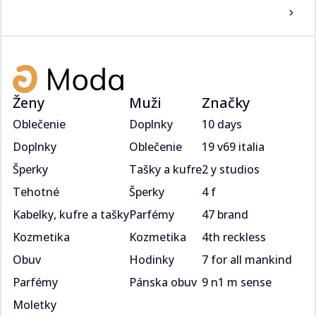
Ženy
Muži
Značky
Oblečenie
Doplnky
10 days
Doplnky
Oblečenie
19 v69 italia
Šperky
Tašky a kufre
2 y studios
Tehotné
Šperky
4 f
Kabelky, kufre a tašky
Parfémy
47 brand
Kozmetika
Kozmetika
4th reckless
Obuv
Hodinky
7 for all mankind
Parfémy
Pánska obuv
9 n1 m sense
Moletky