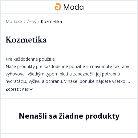
Moda.sk
Ženy
Kozmetika
Kozmetika
Pre každodenné použitie​​​​‌ ‍ ​‍​‍‌‍ ‌ ​‍‌‍‍‌‌‍‌ ‌‍‍‌‌‍ ‍​‍​‍​ ‍‍​‍​‍‌ ​ ‌‍​‌‌‍ ‍‌‍‍‌‌ ‌​‌ ‍‌​‍ ‍‌‍‍‌‌‍ ​‍​‍​‍ ​​‍​‍‌‍‍​‌ ​‍‌‍‌‌‌‍‌‍​‍​‍​ ‍‍​‍​‍‌‍‍​‌ ‌​‌ ‌​‌ ​​​ ‍‍​‍ ​‍ ‌‍ ​‌‍ ‌‍​ ‌‍​‌‌‍ ​‌‍‍​‌‍ ‌ ​ ‌ ‌​​ ‍‍​ ​ ​ ​​​ ​​​ ​​​‍ ‌ ​ ‌ ‌​‌ ‌‌‌‍‌​‌‍‍‌‌‍ ​‍ ‌‍‍‌‌‍ ‍‌ ‌​‌‍‌‌‌‍ ‍‌ ‌​​‍ ‌‍‌‌‌‍‌​‌‍‍‌‌ ‌​​‍ ‌‍ ‌‌‍ ‌‍‌​‌‍‌‌​ ‌‌ ​​‌ ​‍‌‍‌‌‌ ​ ‌‍‌‌‌‍ ‍‌ ‌​‌‍​‌‌ ‌​‌‍‍‌‌‍ ‌‍ ‍​ ‍ ‌‍‍‌‌‍‌​​ ‌​ ‌​‌‍​‍‌‍​‌‌‍‌‍​ ‌‌​ ‌‌​ ‌‍‌‍​‍​‍ ‌​ ​​​ ‍​​ ‍‌​ ‍‌​‍ ‌​ ‌​‌‍‌‍​ ‌‌​ ​‍​‍ ‌​ ‍‌​ ‍​​ ‌ ​ ​ ​‍ ‌‌‍‌‌‌‍‌​​ ​‍​ ​ ​ ‌​​ ‌ ‌‍‌‌‌‍​‍‌‍​‌​ ‌​‌‍‌‌‌‍​‌​ ‍ ‌ ‌​‌ ‍‌‌ ​​‌‍‌‌​ ‌‌‍​ ‌‍​‌‌ ‌​‌‍‌‌‌‍‌ ‌‍ ‌ ​‍‌‍‍‌‌‍‌‌‌ ​ ​ ‍ ‌ ​​‌‍​‌‌ ‌​‌‍‍​​ ‌‌ ​​‌ ​‍‌‍‍‌‌‍ ‌‌‍​‌‌ ​‍‌ ‍‌‌‌‌​‌‍‌‌‌ ‍​‌ ‌​​‍‌‌​ ‌‌‌​​‍‌‌ ‌‍‍ ‌‍‌‌‌ ‍‌​‍‌‌​ ​ ‌​‌​​‍‌‌​ ​ ‌​‌​​‍‌‌​ ​‍​ ​‍‌‍‌‌​ ​‌‌‍​‍​ ​​‌‍‌​​ ​​‌‍​‍‌‍‌‌​ ‌‌​ ​​‌‍‌​​ ‌‍​‍‌‌​ ​‍​ ​‍​‍‌‌​ ‌‌‌​‌​​‍ ‍‌‍​ ‌‍‍​‌‍‍‌‌‍ ​‌‍‌​‌ ​‍‌‍‌‌‌‍ ‍​‍‌‌​ ‌‌‌​​‍‌‌ ‌‍‍ ‌‍‌‌‌ ‍‌​‍‌‌​ ​ ‌​‌​​‍‌‌​ ​ ‌​‌​​‍‌‌​ ​‍​ ​‍‌‍‌‍‌‍‌​​ ‌‍​ ‍‌‌‍​‌​ ‌ ​ ​‍‌‍‌‌‌‍​‌‌‍​‍‌‍​ ‌‍​‍​ ​​​‍‌‌​ ​‍​ ​‍​‍‌‌​ ‌‌‌​‌​​‍ ‍‌ ‌​‌‍‌‌‌ ‍​‌ ‌​​ ‌‍​‍‌‍​‌‌ ​ ‌‍‌‌‌‌‌‌‌ ​‍‌‍ ​​ ‌‌‍‍​‌ ‌​‌ ‌​‌ ​​​‍‌‌​ ​ ‌​​‌​‍‌‌​ ​‍‌​‌‍​‍‌‌​ ​‍‌​‌‍‌‍ ​‌‍ ‌‍​ ‌‍​‌‌‍ ​‌‍‍​‌‍ ‌ ​ ‌ ‌​​‍‌‌​ ​ ‌​​‌​ ​ ​ ​​​ ​​​ ​​​‍‌‌​ ​‍‌​‌‍‌ ​ ‌ ‌​‌ ‌‌‌‍‌​‌‍‍‌‌‍ ​‍‌‍‌‍‍‌‌‍‌​​ ‌​ ‌​‌‍​‍‌‍​‌‌‍‌‍​ ‌‌​ ‌‌​ ‌‍‌‍​‍​‍ ‌​ ​​​ ‍​​ ‍‌​ ‍‌​‍ ‌​ ‌​‌‍‌‍​ ‌‌​ ​‍​‍ ‌​ ‍‌​ ‍​​ ‌ ​ ​ ​‍ ‌‌‍‌‌‌‍‌​​ ​‍​ ​ ​ ‌​​ ‌ ‌‍‌‌‌‍​‍‌‍​‌​ ‌​‌‍‌‌‌‍​‌​‍‌‍‌ ‌​‌ ‍‌‌ ​​‌‍‌‌​ ‌‌‍​ ‌‍​‌‌ ‌​‌‍‌‌‌‍‌ ‌‍ ‌ ​‍‌‍‍‌‌‍‌‌‌ ​ ​‍‌‍‌ ​​‌‍​‌‌ ‌​‌‍‍​​ ‌‌ ​​‌ ​‍‌‍‍‌‌‍ ‌‌‍​‌‌ ​‍‌ ‍‌‌‌‌​‌‍‌‌‌ ‍​‌ ‌​​‍‌‌​ ‌‌‌​​‍‌‌ ‌‍‍ ‌‍‌‌‌ ‍‌​‍‌‌​ ​ ‌​‌​​‍‌‌​ ​ ‌​‌​​‍‌‌​ ​‍​ ​‍‌‍‌‌​ ​‌‌‍​‍​ ​​‌‍‌​​ ​​‌‍​‍‌‍‌‌​ ‌‌​ ​​‌‍‌​​ ‌‍​‍‌‌​ ​‍​ ​‍​‍‌‌​ ‌‌‌​‌​​‍ ‍‌‍​ ‌‍‍​‌‍‍‌‌‍ ​‌‍‌​‌ ​‍‌‍‌‌‌‍ ‍​‍‌‌​ ‌‌‌​​‍‌‌ ‌‍‍ ‌‍‌‌‌ ‍‌​‍‌‌​ ​ ‌​‌​​‍‌‌​ ​ ‌​‌​​‍‌‌​ ​‍​ ​‍‌‍‌‍‌‍‌​​ ‌‍​ ‍‌‌‍​‌​ ‌ ​ ​‍‌‍‌‌‌‍​‌‌‍​‍‌‍​ ‌‍​‍​ ​​​‍‌‌​ ​‍​ ​‍​‍‌‌​ ‌‌‌​‌​​‍ ‍‌ ‌​‌‍‌‌‌ ‍​‌ ‌​​‍‌‍‌ ​​‌‍‌‌‌ ​‍‌ ​ ‌ ​​‌‍‌‌‌‍​ ‌ ‌​‌‍‍‌‌ ‌‍‌‍‌‌​ ‌‌ ​​‌ ‌‌‌‍​‍‌‍ ​‌‍‍‌‌ ​ ‌‍‍​‌‍‌‌‌‍‌​​‍​‍‌ ‌
Naše produkty pre každodenné použitie sú navrhnuté tak, aby
vyhovovali všetkým typom pleti a zabezpečili jej potrebnú
hydratáciu, výživu a ochranu. V našej ponuke nájdete všetko od
čistiacich prípravkov, cez hydratačné krémy až po kvalitné
Zobraziť viac
make-up produkty.​​​​‌ ‍ ​‍​‍‌‍ ‌ ​‍‌‍‍‌‌‍‌ ‌‍‍‌‌‍ ‍​‍​‍​ ‍‍​‍​‍‌ ​ ‌‍​‌‌‍ ‍‌‍‍‌‌ ‌​‌ ‍‌​‍ ‍‌‍‍‌‌‍ ​‍​‍​‍ ​​‍​‍‌‍‍​‌ ​‍‌‍‌‌‌‍‌‍​‍​‍​ ‍‍​‍​‍‌‍‍​‌ ‌​‌ ‌​‌ ​​​ ‍‍​‍ ​‍ ‌‍ ​‌‍ ‌‍​ ‌‍​‌‌‍ ​‌‍‍​‌‍ ‌ ​ ‌ ‌​​ ‍‍​ ​ ​ ​​​ ​​​ ​​​‍ ‌ ​ ‌ ‌​‌ ‌‌‌‍‌​‌‍‍‌‌‍ ​‍ ‌‍‍‌‌‍ ‍‌ ‌​‌‍‌‌‌‍ ‍‌ ‌​​‍ ‌‍‌‌‌‍‌​‌‍‍‌‌ ‌​​‍ ‌‍ ‌‌‍ ‌‍‌​‌‍‌‌​ ‌‌ ​​‌ ​‍‌‍‌‌‌ ​ ‌‍‌‌‌‍ ‍‌ ‌​‌‍​‌‌ ‌​‌‍‍‌‌‍ ‌‍ ‍​ ‍ ‌‍‍‌‌‍‌​​ ‌​ ‌​‌‍​‍‌‍​‌‌‍‌‍​ ‌‌​ ‌‌​ ‌‍‌‍​‍​‍ ‌​ ​​​ ‍​​ ‍‌​ ‍‌​‍ ‌​ ‌​‌‍‌‍​ ‌‌​ ​‍​‍ ‌​ ‍‌​ ‍​​ ‌ ​ ​ ​‍ ‌‌‍‌‌‌‍‌​​ ​‍​ ​ ​ ‌​​ ‌ ‌‍‌‌‌‍​‍‌‍​‌​ ‌​‌‍‌‌‌‍​‌​ ‍ ‌ ‌​‌ ‍‌‌ ​​‌‍‌‌​ ‌‌‍​ ‌‍​‌‌ ‌​‌‍‌‌‌‍‌ ‌‍ ‌ ​‍‌‍‍‌‌‍‌‌‌ ​ ​ ‍ ‌ ​​‌‍​‌‌ ‌​‌‍‍​​ ‌‌ ​​‌ ​‍‌‍‍‌‌‍ ‌‌‍​‌‌ ​‍‌ ‍‌‌‌‌​‌‍‌‌‌ ‍​‌ ‌​​‍‌‌​ ‌‌‌​​‍‌‌ ‌‍‍ ‌‍‌‌‌ ‍‌​‍‌‌​ ​ ‌​‌​​‍‌‌​ ​ ‌​‌​​‍‌‌​ ​‍​ ​‍‌‍‌​‌‍‌‍‌‍​‌​ ‌ ​ ‌‍​ ‌‌​ ‍‌‌‍​‍​ ‌ ​ ‍​​ ‌​​ ‌​​‍‌‌​ ​‍​ ​‍​‍‌‌​ ‌‌‌​‌​​‍ ‍‌‍​ ‌‍‍​‌‍‍‌‌‍ ​‌‍‌​‌ ​‍‌‍‌‌‌‍ ‍​‍‌‌​ ‌‌‌​​‍‌‌ ‌‍‍ ‌‍‌‌‌ ‍‌​‍‌‌​ ​ ‌​‌​​‍‌‌​ ​ ‌​‌​​‍‌‌​ ​‍​ ​‍‌‍​‍‌‍‌‍​ ‌‌​ ​ ​ ‌‍​ ‌‌‌‍‌‌​ ​‌​ ‌‍‌‍​ ‌‍‌‌‌‍​‍​ ​​​‍‌‌​ ​‍​ ​‍​‍‌‌​ ‌‌‌​‌​​‍ ‍‌ ‌​‌‍‌‌‌ ‍​‌ ‌​​ ‌‍​‍‌‍​‌‌ ​ ‌‍‌‌‌‌‌‌‌ ​‍‌‍ ​​ ‌‌‍‍​‌ ‌​‌ ‌​‌ ​​​‍‌‌​ ​ ‌​​‌​‍‌‌​ ​‍‌​‌‍​‍‌‌​ ​‍‌​‌‍‌‍ ​‌‍ ‌‍​ ‌‍​‌‌‍ ​‌‍‍​‌‍ ‌ ​ ‌ ‌​​‍‌‌​ ​ ‌​​‌​ ​ ​ ​​​ ​​​ ​​​‍‌‌​ ​‍‌​‌‍‌ ​ ‌ ‌​‌ ‌‌‌‍‌​‌‍‍‌‌‍ ​‍‌‍‌‍‍‌‌‍‌​​ ‌​ ‌​‌‍​‍‌‍​‌‌‍‌‍​ ‌‌​ ‌‌​ ‌‍‌‍​‍​‍ ‌​ ​​​ ‍​​ ‍‌​ ‍‌​‍ ‌​ ‌​‌‍‌‍​ ‌‌​ ​‍​‍ ‌​ ‍‌​ ‍​​ ‌ ​ ​ ​‍ ‌‌‍‌‌‌‍‌​​ ​‍​ ​ ​ ‌​​ ‌ ‌‍‌‌‌‍​‍‌‍​‌​ ‌​‌‍‌‌‌‍​‌​‍‌‍‌ ‌​‌ ‍‌‌ ​​‌‍‌‌​ ‌‌‍​ ‌‍​‌‌ ‌​‌‍‌‌‌‍‌ ‌‍ ‌ ​‍‌‍‍‌‌‍‌‌‌ ​ ​‍‌‍‌ ​​‌‍​‌‌ ‌​‌‍‍​​ ‌‌ ​​‌ ​‍‌‍‍‌‌‍ ‌‌‍​‌‌ ​‍‌ ‍‌‌‌‌​‌‍‌‌‌ ‍​‌ ‌​​‍‌‌​ ‌‌‌​​‍‌‌ ‌‍‍ ‌‍‌‌‌ ‍‌​‍‌‌​ ​ ‌​‌​​‍‌‌​ ​ ‌​‌​​‍‌‌​ ​‍​ ​‍‌‍‌​‌‍‌‍‌‍​‌​ ‌ ​ ‌‍​ ‌‌​ ‍‌‌‍​‍​ ‌ ​ ‍​​ ‌​​ ‌​​‍‌‌​ ​‍​ ​‍​‍‌‌​ ‌‌‌​‌​​‍ ‍‌‍​ ‌‍‍​‌‍‍‌‌‍ ​‌‍‌​‌ ​‍‌‍‌‌‌‍ ‍​‍‌‌​ ‌‌‌​​‍‌‌ ‌‍‍ ‌‍‌‌‌ ‍‌​‍‌‌​ ​ ‌​‌​​‍‌‌​ ​ ‌​‌​​‍‌‌​ ​‍​ ​‍‌‍​‍‌‍‌‍​ ‌‌​ ​ ​ ‌‍​ ‌‌‌‍‌‌​ ​‌​ ‌‍‌‍​ ‌‍‌‌‌‍​‍​ ​​​‍‌‌​ ​‍​ ​‍​‍‌‌​ ‌‌‌​‌​​‍ ‍‌ ‌​‌‍‌‌‌ ‍​‌ ‌​​‍‌‍‌ ​​‌‍‌‌‌ ​‍‌ ​ ‌ ​​‌‍‌‌‌‍​ ‌ ‌​‌‍‍‌‌ ‌‍‌‍‌‌​ ‌‌ ​​‌ ‌‌‌‍​‍‌‍ ​‌‍‍‌‌ ​ ‌‍‍​‌‍‌‌‌‍‌​​‍​‍‌ ‌
Nenašli sa žiadne produkty