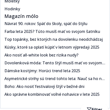
Moletky
Hodinky
Magazín mólo
Návrat 90. rokov: Späť do školy, späť do štýlu​​​​‌ ‍ ​‍​‍‌‍ ‌ ​‍‌‍‍‌‌‍‌ ‌‍‍‌‌‍ ‍​‍​‍​ ‍‍​‍​‍‌ ​ ‌‍​‌‌‍ ‍‌‍‍‌‌ ‌​‌ ‍‌​‍ ‍‌‍‍‌‌‍ ​‍​‍​‍ ​​‍​‍‌‍‍​‌ ​‍‌‍‌‌‌‍‌‍​‍​‍​ ‍‍​‍​‍‌‍‍​‌ ‌​‌ ‌​‌ ​​​ ‍‍​‍ ​‍ ‌‍ ​‌‍ ‌‍​ ‌‍​‌‌‍ ​‌‍‍​‌‍ ‌ ​ ‌ ‌​​ ‍‍​ ​ ​ ​​​ ​​​ ​​​‍ ‌ ​ ‌ ‌​‌ ‌‌‌‍‌​‌‍‍‌‌‍ ​‍ ‌‍‍‌‌‍ ‍‌ ‌​‌‍‌‌‌‍ ‍‌ ‌​​‍ ‌‍‌‌‌‍‌​‌‍‍‌‌ ‌​​‍ ‌‍ ‌‌‍ ‌‍‌​‌‍‌‌​ ‌‌ ​​‌ ​‍‌‍‌‌‌ ​ ‌‍‌‌‌‍ ‍‌ ‌​‌‍​‌‌ ‌​‌‍‍‌‌‍ ‌‍ ‍​ ‍ ‌‍‍‌‌‍‌​​ ‌​ ​‍‌‍​ ‌‍​ ‌‍‌​​ ‍​​ ‍​​ ‌‌​ ​‌​‍ ‌​ ‍​​ ​ ‌‍​‌​ ​‌​‍ ‌​ ‌​‌‍‌​​ ​‌​ ​‍​‍ ‌‌‍​‌‌‍​‌​ ​​​ ​​​‍ ‌​ ‍‌​ ‌ ​ ​‌‌‍​ ​ ​‌​ ​‌‌‍​‍‌‍‌​​ ​‍‌‍‌​‌‍‌‍​ ‌ ​ ‍ ‌ ‌​‌ ‍‌‌ ​​‌‍‌‌​ ‌‌ ​​‌‍ ‌ ​ ‌ ‌​​ ‍ ‌ ​​‌‍​‌‌ ‌​‌‍‍​​ ‌‌ ‌​‌‍‍‌‌ ‌​‌‍ ​‌‍‌‌​ ‌‍​‍‌‍​‌‌ ​ ‌‍‌‌‌‌‌‌‌ ​‍‌‍ ​​ ‌‌‍‍​‌ ‌​‌ ‌​‌ ​​​‍‌‌​ ​ ‌​​‌​‍‌‌​ ​‍‌​‌‍​‍‌‌​ ​‍‌​‌‍‌‍ ​‌‍ ‌‍​ ‌‍​‌‌‍ ​‌‍‍​‌‍ ‌ ​ ‌ ‌​​‍‌‌​ ​ ‌​​‌​ ​ ​ ​​​ ​​​ ​​​‍‌‌​ ​‍‌​‌‍‌ ​ ‌ ‌​‌ ‌‌‌‍‌​‌‍‍‌‌‍ ​‍‌‍‌‍‍‌‌‍‌​​ ‌​ ​‍‌‍​ ‌‍​ ‌‍‌​​ ‍​​ ‍​​ ‌‌​ ​‌​‍ ‌​ ‍​​ ​ ‌‍​‌​ ​‌​‍ ‌​ ‌​‌‍‌​​ ​‌​ ​‍​‍ ‌‌‍​‌‌‍​‌​ ​​​ ​​​‍ ‌​ ‍‌​ ‌ ​ ​‌‌‍​ ​ ​‌​ ​‌‌‍​‍‌‍‌​​ ​‍‌‍‌​‌‍‌‍​ ‌ ​‍‌‍‌ ‌​‌ ‍‌‌ ​​‌‍‌‌​ ‌‌ ​​‌‍ ‌ ​ ‌ ‌​​‍‌‍‌ ​​‌‍​‌‌ ‌​‌‍‍​​ ‌‌ ‌​‌‍‍‌‌ ‌​‌‍ ​‌‍‌‌​‍‌‍‌ ​​‌‍‌‌‌ ​‍‌ ​ ‌ ​​‌‍‌‌‌‍​ ‌ ‌​‌‍‍‌‌ ‌‍‌‍‌‌​ ‌‌ ​​‌ ‌‌‌‍​‍‌‍ ​‌‍‍‌‌ ​ ‌‍‍​‌‍‌‌‌‍‌​​‍​‍‌ ‌
Farba leta 2025? Túto musíš mať vo svojom šatníku ​​​​‌ ‍ ​‍​‍‌‍ ‌ ​‍‌‍‍‌‌‍‌ ‌‍‍‌‌‍ ‍​‍​‍​ ‍‍​‍​‍‌ ​ ‌‍​‌‌‍ ‍‌‍‍‌‌ ‌​‌ ‍‌​‍ ‍‌‍‍‌‌‍ ​‍​‍​‍ ​​‍​‍‌‍‍​‌ ​‍‌‍‌‌‌‍‌‍​‍​‍​ ‍‍​‍​‍‌‍‍​‌ ‌​‌ ‌​‌ ​​​ ‍‍​‍ ​‍ ‌‍ ​‌‍ ‌‍​ ‌‍​‌‌‍ ​‌‍‍​‌‍ ‌ ​ ‌ ‌​​ ‍‍​ ​ ​ ​​​ ​​​ ​​​‍ ‌ ​ ‌ ‌​‌ ‌‌‌‍‌​‌‍‍‌‌‍ ​‍ ‌‍‍‌‌‍ ‍‌ ‌​‌‍‌‌‌‍ ‍‌ ‌​​‍ ‌‍‌‌‌‍‌​‌‍‍‌‌ ‌​​‍ ‌‍ ‌‌‍ ‌‍‌​‌‍‌‌​ ‌‌ ​​‌ ​‍‌‍‌‌‌ ​ ‌‍‌‌‌‍ ‍‌ ‌​‌‍​‌‌ ‌​‌‍‍‌‌‍ ‌‍ ‍​ ‍ ‌‍‍‌‌‍‌​​ ‌​ ​‌‌‍​‌​ ‌​​ ‌‍​ ​​‌‍​‌​ ​‍‌‍​‍​‍ ‌​ ‍​‌‍​‍‌‍​‍‌‍‌‍​‍ ‌​ ‌​‌‍‌‍​ ​​​ ​‍​‍ ‌‌‍​‌‌‍​‍​ ‌ ‌‍‌‍​‍ ‌‌‍‌‍​ ‍‌‌‍​ ‌‍​‍​ ‍‌​ ‍‌‌‍‌‌​ ​​‌‍‌‍​ ​ ‌‍‌​​ ​‍​ ‍ ‌ ‌​‌ ‍‌‌ ​​‌‍‌‌​ ‌‌ ​​‌‍ ‌ ​ ‌ ‌​​ ‍ ‌ ​​‌‍​‌‌ ‌​‌‍‍​​ ‌‌ ‌​‌‍‍‌‌ ‌​‌‍ ​‌‍‌‌​ ‌‍​‍‌‍​‌‌ ​ ‌‍‌‌‌‌‌‌‌ ​‍‌‍ ​​ ‌‌‍‍​‌ ‌​‌ ‌​‌ ​​​‍‌‌​ ​ ‌​​‌​‍‌‌​ ​‍‌​‌‍​‍‌‌​ ​‍‌​‌‍‌‍ ​‌‍ ‌‍​ ‌‍​‌‌‍ ​‌‍‍​‌‍ ‌ ​ ‌ ‌​​‍‌‌​ ​ ‌​​‌​ ​ ​ ​​​ ​​​ ​​​‍‌‌​ ​‍‌​‌‍‌ ​ ‌ ‌​‌ ‌‌‌‍‌​‌‍‍‌‌‍ ​‍‌‍‌‍‍‌‌‍‌​​ ‌​ ​‌‌‍​‌​ ‌​​ ‌‍​ ​​‌‍​‌​ ​‍‌‍​‍​‍ ‌​ ‍​‌‍​‍‌‍​‍‌‍‌‍​‍ ‌​ ‌​‌‍‌‍​ ​​​ ​‍​‍ ‌‌‍​‌‌‍​‍​ ‌ ‌‍‌‍​‍ ‌‌‍‌‍​ ‍‌‌‍​ ‌‍​‍​ ‍‌​ ‍‌‌‍‌‌​ ​​‌‍‌‍​ ​ ‌‍‌​​ ​‍​‍‌‍‌ ‌​‌ ‍‌‌ ​​‌‍‌‌​ ‌‌ ​​‌‍ ‌ ​ ‌ ‌​​‍‌‍‌ ​​‌‍​‌‌ ‌​‌‍‍​​ ‌‌ ‌​‌‍‍‌‌ ‌​‌‍ ​‌‍‌‌​‍‌‍‌ ​​‌‍‌‌‌ ​‍‌ ​ ‌ ​​‌‍‌‌‌‍​ ‌ ‌​‌‍‍‌‌ ‌‍‌‍‌‌​ ‌‌ ​​‌ ‌‌‌‍​‍‌‍ ​‌‍‍‌‌ ​ ‌‍‍​‌‍‌‌‌‍‌​​‍​‍‌ ‌
Top topánky, bez ktorých na dovolenku neodchádzaj​​​​‌ ‍ ​‍​‍‌‍ ‌ ​‍‌‍‍‌‌‍‌ ‌‍‍‌‌‍ ‍​‍​‍​ ‍‍​‍​‍‌ ​ ‌‍​‌‌‍ ‍‌‍‍‌‌ ‌​‌ ‍‌​‍ ‍‌‍‍‌‌‍ ​‍​‍​‍ ​​‍​‍‌‍‍​‌ ​‍‌‍‌‌‌‍‌‍​‍​‍​ ‍‍​‍​‍‌‍‍​‌ ‌​‌ ‌​‌ ​​​ ‍‍​‍ ​‍ ‌‍ ​‌‍ ‌‍​ ‌‍​‌‌‍ ​‌‍‍​‌‍ ‌ ​ ‌ ‌​​ ‍‍​ ​ ​ ​​​ ​​​ ​​​‍ ‌ ​ ‌ ‌​‌ ‌‌‌‍‌​‌‍‍‌‌‍ ​‍ ‌‍‍‌‌‍ ‍‌ ‌​‌‍‌‌‌‍ ‍‌ ‌​​‍ ‌‍‌‌‌‍‌​‌‍‍‌‌ ‌​​‍ ‌‍ ‌‌‍ ‌‍‌​‌‍‌‌​ ‌‌ ​​‌ ​‍‌‍‌‌‌ ​ ‌‍‌‌‌‍ ‍‌ ‌​‌‍​‌‌ ‌​‌‍‍‌‌‍ ‌‍ ‍​ ‍ ‌‍‍‌‌‍‌​​ ‌​ ​‌​ ‍‌​ ​‍‌‍​ ​ ‌ ​ ​‌​ ‌‌​ ​‍​‍ ‌‌‍​‌‌‍​‌​ ‍​‌‍​‍​‍ ‌​ ‌​​ ‌‌​ ‍‌‌‍‌‍​‍ ‌‌‍​‌​ ‍​​ ‌ ​ ‍​​‍ ‌​ ‍‌​ ‌ ​ ​​​ ‍‌‌‍​ ​ ‍​​ ‍‌​ ​‍​ ​​‌‍‌‍‌‍​‍‌‍‌‌​ ‍ ‌ ‌​‌ ‍‌‌ ​​‌‍‌‌​ ‌‌ ​​‌‍ ‌ ​ ‌ ‌​​ ‍ ‌ ​​‌‍​‌‌ ‌​‌‍‍​​ ‌‌ ‌​‌‍‍‌‌ ‌​‌‍ ​‌‍‌‌​ ‌‍​‍‌‍​‌‌ ​ ‌‍‌‌‌‌‌‌‌ ​‍‌‍ ​​ ‌‌‍‍​‌ ‌​‌ ‌​‌ ​​​‍‌‌​ ​ ‌​​‌​‍‌‌​ ​‍‌​‌‍​‍‌‌​ ​‍‌​‌‍‌‍ ​‌‍ ‌‍​ ‌‍​‌‌‍ ​‌‍‍​‌‍ ‌ ​ ‌ ‌​​‍‌‌​ ​ ‌​​‌​ ​ ​ ​​​ ​​​ ​​​‍‌‌​ ​‍‌​‌‍‌ ​ ‌ ‌​‌ ‌‌‌‍‌​‌‍‍‌‌‍ ​‍‌‍‌‍‍‌‌‍‌​​ ‌​ ​‌​ ‍‌​ ​‍‌‍​ ​ ‌ ​ ​‌​ ‌‌​ ​‍​‍ ‌‌‍​‌‌‍​‌​ ‍​‌‍​‍​‍ ‌​ ‌​​ ‌‌​ ‍‌‌‍‌‍​‍ ‌‌‍​‌​ ‍​​ ‌ ​ ‍​​‍ ‌​ ‍‌​ ‌ ​ ​​​ ‍‌‌‍​ ​ ‍​​ ‍‌​ ​‍​ ​​‌‍‌‍‌‍​‍‌‍‌‌​‍‌‍‌ ‌​‌ ‍‌‌ ​​‌‍‌‌​ ‌‌ ​​‌‍ ‌ ​ ‌ ‌​​‍‌‍‌ ​​‌‍​‌‌ ‌​‌‍‍​​ ‌‌ ‌​‌‍‍‌‌ ‌​‌‍ ​‌‍‌‌​‍‌‍‌ ​​‌‍‌‌‌ ​‍‌ ​ ‌ ​​‌‍‌‌‌‍​ ‌ ‌​‌‍‍‌‌ ‌‍‌‍‌‌​ ‌‌ ​​‌ ‌‌‌‍​‍‌‍ ​‌‍‍‌‌ ​ ‌‍‍​‌‍‌‌‌‍‌​​‍​‍‌ ‌
Kúsky, ktoré sa oplatí kúpiť v letnom výpredaji 2025​​​​‌ ‍ ​‍​‍‌‍ ‌ ​‍‌‍‍‌‌‍‌ ‌‍‍‌‌‍ ‍​‍​‍​ ‍‍​‍​‍‌ ​ ‌‍​‌‌‍ ‍‌‍‍‌‌ ‌​‌ ‍‌​‍ ‍‌‍‍‌‌‍ ​‍​‍​‍ ​​‍​‍‌‍‍​‌ ​‍‌‍‌‌‌‍‌‍​‍​‍​ ‍‍​‍​‍‌‍‍​‌ ‌​‌ ‌​‌ ​​​ ‍‍​‍ ​‍ ‌‍ ​‌‍ ‌‍​ ‌‍​‌‌‍ ​‌‍‍​‌‍ ‌ ​ ‌ ‌​​ ‍‍​ ​ ​ ​​​ ​​​ ​​​‍ ‌ ​ ‌ ‌​‌ ‌‌‌‍‌​‌‍‍‌‌‍ ​‍ ‌‍‍‌‌‍ ‍‌ ‌​‌‍‌‌‌‍ ‍‌ ‌​​‍ ‌‍‌‌‌‍‌​‌‍‍‌‌ ‌​​‍ ‌‍ ‌‌‍ ‌‍‌​‌‍‌‌​ ‌‌ ​​‌ ​‍‌‍‌‌‌ ​ ‌‍‌‌‌‍ ‍‌ ‌​‌‍​‌‌ ‌​‌‍‍‌‌‍ ‌‍ ‍​ ‍ ‌‍‍‌‌‍‌​​ ‌‌‍​‌‌‍​‍​ ​ ​ ‌​‌‍‌​‌‍‌‌​ ​ ‌‍‌​​‍ ‌​ ‍‌​ ​‌​ ‍‌​ ​‍​‍ ‌​ ‌​‌‍​‌​ ​‌​ ‍​​‍ ‌‌‍​‌​ ‌‌​ ‍​‌‍‌‌​‍ ‌‌‍‌‍​ ‌‌‌‍​‌‌‍​‌​ ​‌‌‍​ ​ ‍‌​ ‌ ‌‍‌​‌‍​‌​ ​​‌‍​ ​ ‍ ‌ ‌​‌ ‍‌‌ ​​‌‍‌‌​ ‌‌ ​​‌‍ ‌ ​ ‌ ‌​​ ‍ ‌ ​​‌‍​‌‌ ‌​‌‍‍​​ ‌‌ ‌​‌‍‍‌‌ ‌​‌‍ ​‌‍‌‌​ ‌‍​‍‌‍​‌‌ ​ ‌‍‌‌‌‌‌‌‌ ​‍‌‍ ​​ ‌‌‍‍​‌ ‌​‌ ‌​‌ ​​​‍‌‌​ ​ ‌​​‌​‍‌‌​ ​‍‌​‌‍​‍‌‌​ ​‍‌​‌‍‌‍ ​‌‍ ‌‍​ ‌‍​‌‌‍ ​‌‍‍​‌‍ ‌ ​ ‌ ‌​​‍‌‌​ ​ ‌​​‌​ ​ ​ ​​​ ​​​ ​​​‍‌‌​ ​‍‌​‌‍‌ ​ ‌ ‌​‌ ‌‌‌‍‌​‌‍‍‌‌‍ ​‍‌‍‌‍‍‌‌‍‌​​ ‌‌‍​‌‌‍​‍​ ​ ​ ‌​‌‍‌​‌‍‌‌​ ​ ‌‍‌​​‍ ‌​ ‍‌​ ​‌​ ‍‌​ ​‍​‍ ‌​ ‌​‌‍​‌​ ​‌​ ‍​​‍ ‌‌‍​‌​ ‌‌​ ‍​‌‍‌‌​‍ ‌‌‍‌‍​ ‌‌‌‍​‌‌‍​‌​ ​‌‌‍​ ​ ‍‌​ ‌ ‌‍‌​‌‍​‌​ ​​‌‍​ ​‍‌‍‌ ‌​‌ ‍‌‌ ​​‌‍‌‌​ ‌‌ ​​‌‍ ‌ ​ ‌ ‌​​‍‌‍‌ ​​‌‍​‌‌ ‌​‌‍‍​​ ‌‌ ‌​‌‍‍‌‌ ‌​‌‍ ​‌‍‌‌​‍‌‍‌ ​​‌‍‌‌‌ ​‍‌ ​ ‌ ​​‌‍‌‌‌‍​ ‌ ‌​‌‍‍‌‌ ‌‍‌‍‌‌​ ‌‌ ​​‌ ‌‌‌‍​‍‌‍ ​‌‍‍‌‌ ​ ‌‍‍​‌‍‌‌‌‍‌​​‍​‍‌ ‌
Ako nosiť all-white look bez rizika nudy?​​​​‌ ‍ ​‍​‍‌‍ ‌ ​‍‌‍‍‌‌‍‌ ‌‍‍‌‌‍ ‍​‍​‍​ ‍‍​‍​‍‌ ​ ‌‍​‌‌‍ ‍‌‍‍‌‌ ‌​‌ ‍‌​‍ ‍‌‍‍‌‌‍ ​‍​‍​‍ ​​‍​‍‌‍‍​‌ ​‍‌‍‌‌‌‍‌‍​‍​‍​ ‍‍​‍​‍‌‍‍​‌ ‌​‌ ‌​‌ ​​​ ‍‍​‍ ​‍ ‌‍ ​‌‍ ‌‍​ ‌‍​‌‌‍ ​‌‍‍​‌‍ ‌ ​ ‌ ‌​​ ‍‍​ ​ ​ ​​​ ​​​ ​​​‍ ‌ ​ ‌ ‌​‌ ‌‌‌‍‌​‌‍‍‌‌‍ ​‍ ‌‍‍‌‌‍ ‍‌ ‌​‌‍‌‌‌‍ ‍‌ ‌​​‍ ‌‍‌‌‌‍‌​‌‍‍‌‌ ‌​​‍ ‌‍ ‌‌‍ ‌‍‌​‌‍‌‌​ ‌‌ ​​‌ ​‍‌‍‌‌‌ ​ ‌‍‌‌‌‍ ‍‌ ‌​‌‍​‌‌ ‌​‌‍‍‌‌‍ ‌‍ ‍​ ‍ ‌‍‍‌‌‍‌​​ ‌‌‍‌‍​ ‌‌​ ‍‌​ ‍‌​ ‍​​ ‌‌‌‍‌‍​ ​ ​‍ ‌​ ‍‌‌‍​ ​ ​ ‌‍​‌​‍ ‌​ ‌​‌‍‌‌​ ‌​​ ​​​‍ ‌​ ‍​​ ‌ ​ ​‍‌‍‌‌​‍ ‌​ ‌​​ ​‌‌‍‌​‌‍‌‌‌‍‌‌‌‍​‍‌‍‌‌​ ​‌​ ‍‌‌‍‌‌​ ‌‍​ ‌ ​ ‍ ‌ ‌​‌ ‍‌‌ ​​‌‍‌‌​ ‌‌ ​​‌‍ ‌ ​ ‌ ‌​​ ‍ ‌ ​​‌‍​‌‌ ‌​‌‍‍​​ ‌‌ ‌​‌‍‍‌‌ ‌​‌‍ ​‌‍‌‌​ ‌‍​‍‌‍​‌‌ ​ ‌‍‌‌‌‌‌‌‌ ​‍‌‍ ​​ ‌‌‍‍​‌ ‌​‌ ‌​‌ ​​​‍‌‌​ ​ ‌​​‌​‍‌‌​ ​‍‌​‌‍​‍‌‌​ ​‍‌​‌‍‌‍ ​‌‍ ‌‍​ ‌‍​‌‌‍ ​‌‍‍​‌‍ ‌ ​ ‌ ‌​​‍‌‌​ ​ ‌​​‌​ ​ ​ ​​​ ​​​ ​​​‍‌‌​ ​‍‌​‌‍‌ ​ ‌ ‌​‌ ‌‌‌‍‌​‌‍‍‌‌‍ ​‍‌‍‌‍‍‌‌‍‌​​ ‌‌‍‌‍​ ‌‌​ ‍‌​ ‍‌​ ‍​​ ‌‌‌‍‌‍​ ​ ​‍ ‌​ ‍‌‌‍​ ​ ​ ‌‍​‌​‍ ‌​ ‌​‌‍‌‌​ ‌​​ ​​​‍ ‌​ ‍​​ ‌ ​ ​‍‌‍‌‌​‍ ‌​ ‌​​ ​‌‌‍‌​‌‍‌‌‌‍‌‌‌‍​‍‌‍‌‌​ ​‌​ ‍‌‌‍‌‌​ ‌‍​ ‌ ​‍‌‍‌ ‌​‌ ‍‌‌ ​​‌‍‌‌​ ‌‌ ​​‌‍ ‌ ​ ‌ ‌​​‍‌‍‌ ​​‌‍​‌‌ ‌​‌‍‍​​ ‌‌ ‌​‌‍‍‌‌ ‌​‌‍ ​‌‍‌‌​‍‌‍‌ ​​‌‍‌‌‌ ​‍‌ ​ ‌ ​​‌‍‌‌‌‍​ ‌ ‌​‌‍‍‌‌ ‌‍‌‍‌‌​ ‌‌ ​​‌ ‌‌‌‍​‍‌‍ ​‌‍‍‌‌ ​ ‌‍‍​‌‍‌‌‌‍‌​​‍​‍‌ ‌
Dovolenková móda: Tento štýl musíš mať vo svojom šatníku ​​​​‌ ‍ ​‍​‍‌‍ ‌ ​‍‌‍‍‌‌‍‌ ‌‍‍‌‌‍ ‍​‍​‍​ ‍‍​‍​‍‌ ​ ‌‍​‌‌‍ ‍‌‍‍‌‌ ‌​‌ ‍‌​‍ ‍‌‍‍‌‌‍ ​‍​‍​‍ ​​‍​‍‌‍‍​‌ ​‍‌‍‌‌‌‍‌‍​‍​‍​ ‍‍​‍​‍‌‍‍​‌ ‌​‌ ‌​‌ ​​​ ‍‍​‍ ​‍ ‌‍ ​‌‍ ‌‍​ ‌‍​‌‌‍ ​‌‍‍​‌‍ ‌ ​ ‌ ‌​​ ‍‍​ ​ ​ ​​​ ​​​ ​​​‍ ‌ ​ ‌ ‌​‌ ‌‌‌‍‌​‌‍‍‌‌‍ ​‍ ‌‍‍‌‌‍ ‍‌ ‌​‌‍‌‌‌‍ ‍‌ ‌​​‍ ‌‍‌‌‌‍‌​‌‍‍‌‌ ‌​​‍ ‌‍ ‌‌‍ ‌‍‌​‌‍‌‌​ ‌‌ ​​‌ ​‍‌‍‌‌‌ ​ ‌‍‌‌‌‍ ‍‌ ‌​‌‍​‌‌ ‌​‌‍‍‌‌‍ ‌‍ ‍​ ‍ ‌‍‍‌‌‍‌​​ ‌​ ​​​ ‌‌​ ​​‌‍‌‌​ ‍​‌‍‌​​ ​​‌‍‌‌​‍ ‌​ ​​​ ‍‌​ ‌ ​ ‍​​‍ ‌​ ‌​​ ​ ‌‍​ ​ ‌​​‍ ‌​ ‍‌‌‍​‌​ ‍‌​ ​​​‍ ‌​ ‍​​ ​‌​ ‍​​ ​‍​ ​​‌‍‌‌​ ​ ​ ​‌​ ​ ‌‍​ ​ ‍​​ ​‍​ ‍ ‌ ‌​‌ ‍‌‌ ​​‌‍‌‌​ ‌‌ ​​‌‍ ‌ ​ ‌ ‌​​ ‍ ‌ ​​‌‍​‌‌ ‌​‌‍‍​​ ‌‌ ‌​‌‍‍‌‌ ‌​‌‍ ​‌‍‌‌​ ‌‍​‍‌‍​‌‌ ​ ‌‍‌‌‌‌‌‌‌ ​‍‌‍ ​​ ‌‌‍‍​‌ ‌​‌ ‌​‌ ​​​‍‌‌​ ​ ‌​​‌​‍‌‌​ ​‍‌​‌‍​‍‌‌​ ​‍‌​‌‍‌‍ ​‌‍ ‌‍​ ‌‍​‌‌‍ ​‌‍‍​‌‍ ‌ ​ ‌ ‌​​‍‌‌​ ​ ‌​​‌​ ​ ​ ​​​ ​​​ ​​​‍‌‌​ ​‍‌​‌‍‌ ​ ‌ ‌​‌ ‌‌‌‍‌​‌‍‍‌‌‍ ​‍‌‍‌‍‍‌‌‍‌​​ ‌​ ​​​ ‌‌​ ​​‌‍‌‌​ ‍​‌‍‌​​ ​​‌‍‌‌​‍ ‌​ ​​​ ‍‌​ ‌ ​ ‍​​‍ ‌​ ‌​​ ​ ‌‍​ ​ ‌​​‍ ‌​ ‍‌‌‍​‌​ ‍‌​ ​​​‍ ‌​ ‍​​ ​‌​ ‍​​ ​‍​ ​​‌‍‌‌​ ​ ​ ​‌​ ​ ‌‍​ ​ ‍​​ ​‍​‍‌‍‌ ‌​‌ ‍‌‌ ​​‌‍‌‌​ ‌‌ ​​‌‍ ‌ ​ ‌ ‌​​‍‌‍‌ ​​‌‍​‌‌ ‌​‌‍‍​​ ‌‌ ‌​‌‍‍‌‌ ‌​‌‍ ​‌‍‌‌​‍‌‍‌ ​​‌‍‌‌‌ ​‍‌ ​ ‌ ​​‌‍‌‌‌‍​ ‌ ‌​‌‍‍‌‌ ‌‍‌‍‌‌​ ‌‌ ​​‌ ‌‌‌‍​‍‌‍ ​‌‍‍‌‌ ​ ‌‍‍​‌‍‌‌‌‍‌​​‍​‍‌ ‌
Dámske kostýmy: Horúci trend leta 2025 ​​​​‌ ‍ ​‍​‍‌‍ ‌ ​‍‌‍‍‌‌‍‌ ‌‍‍‌‌‍ ‍​‍​‍​ ‍‍​‍​‍‌ ​ ‌‍​‌‌‍ ‍‌‍‍‌‌ ‌​‌ ‍‌​‍ ‍‌‍‍‌‌‍ ​‍​‍​‍ ​​‍​‍‌‍‍​‌ ​‍‌‍‌‌‌‍‌‍​‍​‍​ ‍‍​‍​‍‌‍‍​‌ ‌​‌ ‌​‌ ​​​ ‍‍​‍ ​‍ ‌‍ ​‌‍ ‌‍​ ‌‍​‌‌‍ ​‌‍‍​‌‍ ‌ ​ ‌ ‌​​ ‍‍​ ​ ​ ​​​ ​​​ ​​​‍ ‌ ​ ‌ ‌​‌ ‌‌‌‍‌​‌‍‍‌‌‍ ​‍ ‌‍‍‌‌‍ ‍‌ ‌​‌‍‌‌‌‍ ‍‌ ‌​​‍ ‌‍‌‌‌‍‌​‌‍‍‌‌ ‌​​‍ ‌‍ ‌‌‍ ‌‍‌​‌‍‌‌​ ‌‌ ​​‌ ​‍‌‍‌‌‌ ​ ‌‍‌‌‌‍ ‍‌ ‌​‌‍​‌‌ ‌​‌‍‍‌‌‍ ‌‍ ‍​ ‍ ‌‍‍‌‌‍‌​​ ‌​ ​‌​ ‍​​ ‍‌​ ​‌​ ‌​​ ‌‍‌‍‌​‌‍‌​​‍ ‌‌‍‌‌​ ‌ ​ ‌‌​ ‌​​‍ ‌​ ‌​​ ​‍​ ‌‍‌‍‌‍​‍ ‌​ ‍​​ ‌​‌‍‌‍​ ‌ ​‍ ‌​ ​‌‌‍‌​​ ‍‌​ ‌‌‌‍‌‍​ ​ ​ ​ ​ ​‍​ ​​​ ‌‌‌‍‌‍‌‍‌‍​ ‍ ‌ ‌​‌ ‍‌‌ ​​‌‍‌‌​ ‌‌ ​​‌‍ ‌ ​ ‌ ‌​​ ‍ ‌ ​​‌‍​‌‌ ‌​‌‍‍​​ ‌‌ ‌​‌‍‍‌‌ ‌​‌‍ ​‌‍‌‌​ ‌‍​‍‌‍​‌‌ ​ ‌‍‌‌‌‌‌‌‌ ​‍‌‍ ​​ ‌‌‍‍​‌ ‌​‌ ‌​‌ ​​​‍‌‌​ ​ ‌​​‌​‍‌‌​ ​‍‌​‌‍​‍‌‌​ ​‍‌​‌‍‌‍ ​‌‍ ‌‍​ ‌‍​‌‌‍ ​‌‍‍​‌‍ ‌ ​ ‌ ‌​​‍‌‌​ ​ ‌​​‌​ ​ ​ ​​​ ​​​ ​​​‍‌‌​ ​‍‌​‌‍‌ ​ ‌ ‌​‌ ‌‌‌‍‌​‌‍‍‌‌‍ ​‍‌‍‌‍‍‌‌‍‌​​ ‌​ ​‌​ ‍​​ ‍‌​ ​‌​ ‌​​ ‌‍‌‍‌​‌‍‌​​‍ ‌‌‍‌‌​ ‌ ​ ‌‌​ ‌​​‍ ‌​ ‌​​ ​‍​ ‌‍‌‍‌‍​‍ ‌​ ‍​​ ‌​‌‍‌‍​ ‌ ​‍ ‌​ ​‌‌‍‌​​ ‍‌​ ‌‌‌‍‌‍​ ​ ​ ​ ​ ​‍​ ​​​ ‌‌‌‍‌‍‌‍‌‍​‍‌‍‌ ‌​‌ ‍‌‌ ​​‌‍‌‌​ ‌‌ ​​‌‍ ‌ ​ ‌ ‌​​‍‌‍‌ ​​‌‍​‌‌ ‌​‌‍‍​​ ‌‌ ‌​‌‍‍‌‌ ‌​‌‍ ​‌‍‌‌​‍‌‍‌ ​​‌‍‌‌‌ ​‍‌ ​ ‌ ​​‌‍‌‌‌‍​ ‌ ‌​‌‍‍‌‌ ‌‍‌‍‌‌​ ‌‌ ​​‌ ‌‌‌‍​‍‌‍ ​‌‍‍‌‌ ​ ‌‍‍​‌‍‌‌‌‍‌​​‍​‍‌ ‌
Asymetrické strihy sú trend tohto leta: Nauč sa ho nosiť​​​​‌ ‍ ​‍​‍‌‍ ‌ ​‍‌‍‍‌‌‍‌ ‌‍‍‌‌‍ ‍​‍​‍​ ‍‍​‍​‍‌ ​ ‌‍​‌‌‍ ‍‌‍‍‌‌ ‌​‌ ‍‌​‍ ‍‌‍‍‌‌‍ ​‍​‍​‍ ​​‍​‍‌‍‍​‌ ​‍‌‍‌‌‌‍‌‍​‍​‍​ ‍‍​‍​‍‌‍‍​‌ ‌​‌ ‌​‌ ​​​ ‍‍​‍ ​‍ ‌‍ ​‌‍ ‌‍​ ‌‍​‌‌‍ ​‌‍‍​‌‍ ‌ ​ ‌ ‌​​ ‍‍​ ​ ​ ​​​ ​​​ ​​​‍ ‌ ​ ‌ ‌​‌ ‌‌‌‍‌​‌‍‍‌‌‍ ​‍ ‌‍‍‌‌‍ ‍‌ ‌​‌‍‌‌‌‍ ‍‌ ‌​​‍ ‌‍‌‌‌‍‌​‌‍‍‌‌ ‌​​‍ ‌‍ ‌‌‍ ‌‍‌​‌‍‌‌​ ‌‌ ​​‌ ​‍‌‍‌‌‌ ​ ‌‍‌‌‌‍ ‍‌ ‌​‌‍​‌‌ ‌​‌‍‍‌‌‍ ‌‍ ‍​ ‍ ‌‍‍‌‌‍‌​​ ‌​ ‌‍​ ‌ ​ ​​‌‍‌​‌‍‌‍​ ​ ​ ​‌‌‍​‍​‍ ‌​ ​ ​ ​ ​ ​‌​ ‌‍​‍ ‌​ ‌​‌‍‌​​ ‌ ​ ‌​​‍ ‌​ ‍​​ ‌‌​ ​ ​ ‌‍​‍ ‌​ ​ ​ ‌‌​ ​​‌‍‌​​ ‌‍​ ​‌‌‍‌‌‌‍​‍‌‍​ ‌‍​‍​ ‍‌‌‍‌​​ ‍ ‌ ‌​‌ ‍‌‌ ​​‌‍‌‌​ ‌‌ ​​‌‍ ‌ ​ ‌ ‌​​ ‍ ‌ ​​‌‍​‌‌ ‌​‌‍‍​​ ‌‌ ‌​‌‍‍‌‌ ‌​‌‍ ​‌‍‌‌​ ‌‍​‍‌‍​‌‌ ​ ‌‍‌‌‌‌‌‌‌ ​‍‌‍ ​​ ‌‌‍‍​‌ ‌​‌ ‌​‌ ​​​‍‌‌​ ​ ‌​​‌​‍‌‌​ ​‍‌​‌‍​‍‌‌​ ​‍‌​‌‍‌‍ ​‌‍ ‌‍​ ‌‍​‌‌‍ ​‌‍‍​‌‍ ‌ ​ ‌ ‌​​‍‌‌​ ​ ‌​​‌​ ​ ​ ​​​ ​​​ ​​​‍‌‌​ ​‍‌​‌‍‌ ​ ‌ ‌​‌ ‌‌‌‍‌​‌‍‍‌‌‍ ​‍‌‍‌‍‍‌‌‍‌​​ ‌​ ‌‍​ ‌ ​ ​​‌‍‌​‌‍‌‍​ ​ ​ ​‌‌‍​‍​‍ ‌​ ​ ​ ​ ​ ​‌​ ‌‍​‍ ‌​ ‌​‌‍‌​​ ‌ ​ ‌​​‍ ‌​ ‍​​ ‌‌​ ​ ​ ‌‍​‍ ‌​ ​ ​ ‌‌​ ​​‌‍‌​​ ‌‍​ ​‌‌‍‌‌‌‍​‍‌‍​ ‌‍​‍​ ‍‌‌‍‌​​‍‌‍‌ ‌​‌ ‍‌‌ ​​‌‍‌‌​ ‌‌ ​​‌‍ ‌ ​ ‌ ‌​​‍‌‍‌ ​​‌‍​‌‌ ‌​‌‍‍​​ ‌‌ ‌​‌‍‍‌‌ ‌​‌‍ ​‌‍‌‌​‍‌‍‌ ​​‌‍‌‌‌ ​‍‌ ​ ‌ ​​‌‍‌‌‌‍​ ‌ ‌​‌‍‍‌‌ ‌‍‌‍‌‌​ ‌‌ ​​‌ ‌‌‌‍​‍‌‍ ​‌‍‍‌‌ ​ ‌‍‍​‌‍‌‌‌‍‌​​‍​‍‌ ‌
Boho: Ako nosiť festivalový štýl v bežné dni
Ako správne kombinovať voľné nohavice v lete 2025​​​​‌ ‍ ​‍​‍‌‍ ‌ ​‍‌‍‍‌‌‍‌ ‌‍‍‌‌‍ ‍​‍​‍​ ‍‍​‍​‍‌ ​ ‌‍​‌‌‍ ‍‌‍‍‌‌ ‌​‌ ‍‌​‍ ‍‌‍‍‌‌‍ ​‍​‍​‍ ​​‍​‍‌‍‍​‌ ​‍‌‍‌‌‌‍‌‍​‍​‍​ ‍‍​‍​‍‌‍‍​‌ ‌​‌ ‌​‌ ​​​ ‍‍​‍ ​‍ ‌‍ ​‌‍ ‌‍​ ‌‍​‌‌‍ ​‌‍‍​‌‍ ‌ ​ ‌ ‌​​ ‍‍​ ​ ​ ​​​ ​​​ ​​​‍ ‌ ​ ‌ ‌​‌ ‌‌‌‍‌​‌‍‍‌‌‍ ​‍ ‌‍‍‌‌‍ ‍‌ ‌​‌‍‌‌‌‍ ‍‌ ‌​​‍ ‌‍‌‌‌‍‌​‌‍‍‌‌ ‌​​‍ ‌‍ ‌‌‍ ‌‍‌​‌‍‌‌​ ‌‌ ​​‌ ​‍‌‍‌‌‌ ​ ‌‍‌‌‌‍ ‍‌ ‌​‌‍​‌‌ ‌​‌‍‍‌‌‍ ‌‍ ‍​ ‍ ‌‍‍‌‌‍‌​​ ‌‌‍‌​​ ‍​​ ‍‌​ ​‌​ ‌‌​ ​‍​ ‌ ‌‍‌​​‍ ‌​ ‌‍​ ‍​​ ​‌​ ‍​​‍ ‌​ ‌​​ ‍‌​ ​ ​ ‌​​‍ ‌‌‍​‌‌‍‌​​ ​‍​ ‌​​‍ ‌​ ​ ​ ​ ​ ​​​ ‌‍​ ​ ​ ‌‌​ ‌ ​ ‍​​ ​‍​ ​​‌‍​‌​ ‌​​ ‍ ‌ ‌​‌ ‍‌‌ ​​‌‍‌‌​ ‌‌ ​​‌‍ ‌ ​ ‌ ‌​​ ‍ ‌ ​​‌‍​‌‌ ‌​‌‍‍​​ ‌‌ ‌​‌‍‍‌‌ ‌​‌‍ ​‌‍‌‌​ ‌‍​‍‌‍​‌‌ ​ ‌‍‌‌‌‌‌‌‌ ​‍‌‍ ​​ ‌‌‍‍​‌ ‌​‌ ‌​‌ ​​​‍‌‌​ ​ ‌​​‌​‍‌‌​ ​‍‌​‌‍​‍‌‌​ ​‍‌​‌‍‌‍ ​‌‍ ‌‍​ ‌‍​‌‌‍ ​‌‍‍​‌‍ ‌ ​ ‌ ‌​​‍‌‌​ ​ ‌​​‌​ ​ ​ ​​​ ​​​ ​​​‍‌‌​ ​‍‌​‌‍‌ ​ ‌ ‌​‌ ‌‌‌‍‌​‌‍‍‌‌‍ ​‍‌‍‌‍‍‌‌‍‌​​ ‌‌‍‌​​ ‍​​ ‍‌​ ​‌​ ‌‌​ ​‍​ ‌ ‌‍‌​​‍ ‌​ ‌‍​ ‍​​ ​‌​ ‍​​‍ ‌​ ‌​​ ‍‌​ ​ ​ ‌​​‍ ‌‌‍​‌‌‍‌​​ ​‍​ ‌​​‍ ‌​ ​ ​ ​ ​ ​​​ ‌‍​ ​ ​ ‌‌​ ‌ ​ ‍​​ ​‍​ ​​‌‍​‌​ ‌​​‍‌‍‌ ‌​‌ ‍‌‌ ​​‌‍‌‌​ ‌‌ ​​‌‍ ‌ ​ ‌ ‌​​‍‌‍‌ ​​‌‍​‌‌ ‌​‌‍‍​​ ‌‌ ‌​‌‍‍‌‌ ‌​‌‍ ​‌‍‌‌​‍‌‍‌ ​​‌‍‌‌‌ ​‍‌ ​ ‌ ​​‌‍‌‌‌‍​ ‌ ‌​‌‍‍‌‌ ‌‍‌‍‌‌​ ‌‌ ​​‌ ‌‌‌‍​‍‌‍ ​‌‍‍‌‌ ​ ‌‍‍​‌‍‌‌‌‍‌​​‍​‍‌ ‌
Filter