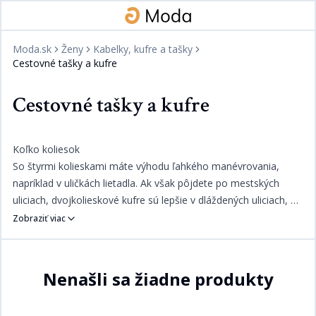
Moda.sk
Ženy
Kabelky, kufre a tašky
Cestovné tašky a kufre
Cestovné tašky a kufre
Koľko koliesok​​​​‌ ‍ ​‍​‍‌‍ ‌ ​‍‌‍‍‌‌‍‌ ‌‍‍‌‌‍ ‍​‍​‍​ ‍‍​‍​‍‌ ​ ‌‍​‌‌‍ ‍‌‍‍‌‌ ‌​‌ ‍‌​‍ ‍‌‍‍‌‌‍ ​‍​‍​‍ ​​‍​‍‌‍‍​‌ ​‍‌‍‌‌‌‍‌‍​‍​‍​ ‍‍​‍​‍‌‍‍​‌ ‌​‌ ‌​‌ ​​​ ‍‍​‍ ​‍ ‌‍ ​‌‍ ‌‍​ ‌‍​‌‌‍ ​‌‍‍​‌‍ ‌ ​ ‌ ‌​​ ‍‍​ ​ ​ ​​​ ​​​ ​​​‍ ‌ ​ ‌ ‌​‌ ‌‌‌‍‌​‌‍‍‌‌‍ ​‍ ‌‍‍‌‌‍ ‍‌ ‌​‌‍‌‌‌‍ ‍‌ ‌​​‍ ‌‍‌‌‌‍‌​‌‍‍‌‌ ‌​​‍ ‌‍ ‌‌‍ ‌‍‌​‌‍‌‌​ ‌‌ ​​‌ ​‍‌‍‌‌‌ ​ ‌‍‌‌‌‍ ‍‌ ‌​‌‍​‌‌ ‌​‌‍‍‌‌‍ ‌‍ ‍​ ‍ ‌‍‍‌‌‍‌​​ ‌​ ​‍​ ‍‌‌‍‌‍​ ​ ​ ​​‌‍​‍‌‍‌​‌‍​‍​‍ ‌‌‍‌‍​ ​​​ ‌‍​ ​‌​‍ ‌​ ‌​​ ​ ​ ​‌‌‍‌‌​‍ ‌​ ‍​​ ​‌​ ‍​​ ​‌​‍ ‌​ ‍​​ ‌‌​ ‌‍​ ‍‌‌‍​‍‌‍​‌​ ‌​​ ​‌‌‍‌‌‌‍​ ​ ​‍‌‍‌​​ ‍ ‌ ‌​‌ ‍‌‌ ​​‌‍‌‌​ ‌‌‍​ ‌‍​‌‌ ‌​‌‍‌‌‌‍‌ ‌‍ ‌ ​‍‌‍‍‌‌‍‌‌‌ ​ ​ ‍ ‌ ​​‌‍​‌‌ ‌​‌‍‍​​ ‌‌ ​​‌ ​‍‌‍‍‌‌‍ ‌‌‍​‌‌ ​‍‌ ‍‌‌‌‌​‌‍‌‌‌ ‍​‌ ‌​​‍‌‌​ ‌‌‌​​‍‌‌ ‌‍‍ ‌‍‌‌‌ ‍‌​‍‌‌​ ​ ‌​‌​​‍‌‌​ ​ ‌​‌​​‍‌‌​ ​‍​ ​‍​ ‌ ​ ​‍‌‍​‍​ ‍‌‌‍‌‍​ ​‍‌‍​‍‌‍​‌​ ‌ ​ ‌‌​ ‍​​ ​ ​‍‌‌​ ​‍​ ​‍​‍‌‌​ ‌‌‌​‌​​‍ ‍‌‍​ ‌‍‍​‌‍‍‌‌‍ ​‌‍‌​‌ ​‍‌‍‌‌‌‍ ‍​‍‌‌​ ‌‌‌​​‍‌‌ ‌‍‍ ‌‍‌‌‌ ‍‌​‍‌‌​ ​ ‌​‌​​‍‌‌​ ​ ‌​‌​​‍‌‌​ ​‍​ ​‍‌‍‌‌​ ​‍​ ‍​​ ‌​​ ‍‌‌‍‌​​ ‌ ‌‍‌‍​ ​‌​ ​ ​ ‌‌​ ‌‍​ ​​​‍‌‌​ ​‍​ ​‍​‍‌‌​ ‌‌‌​‌​​‍ ‍‌ ‌​‌‍‌‌‌ ‍​‌ ‌​​ ‌‍​‍‌‍​‌‌ ​ ‌‍‌‌‌‌‌‌‌ ​‍‌‍ ​​ ‌‌‍‍​‌ ‌​‌ ‌​‌ ​​​‍‌‌​ ​ ‌​​‌​‍‌‌​ ​‍‌​‌‍​‍‌‌​ ​‍‌​‌‍‌‍ ​‌‍ ‌‍​ ‌‍​‌‌‍ ​‌‍‍​‌‍ ‌ ​ ‌ ‌​​‍‌‌​ ​ ‌​​‌​ ​ ​ ​​​ ​​​ ​​​‍‌‌​ ​‍‌​‌‍‌ ​ ‌ ‌​‌ ‌‌‌‍‌​‌‍‍‌‌‍ ​‍‌‍‌‍‍‌‌‍‌​​ ‌​ ​‍​ ‍‌‌‍‌‍​ ​ ​ ​​‌‍​‍‌‍‌​‌‍​‍​‍ ‌‌‍‌‍​ ​​​ ‌‍​ ​‌​‍ ‌​ ‌​​ ​ ​ ​‌‌‍‌‌​‍ ‌​ ‍​​ ​‌​ ‍​​ ​‌​‍ ‌​ ‍​​ ‌‌​ ‌‍​ ‍‌‌‍​‍‌‍​‌​ ‌​​ ​‌‌‍‌‌‌‍​ ​ ​‍‌‍‌​​‍‌‍‌ ‌​‌ ‍‌‌ ​​‌‍‌‌​ ‌‌‍​ ‌‍​‌‌ ‌​‌‍‌‌‌‍‌ ‌‍ ‌ ​‍‌‍‍‌‌‍‌‌‌ ​ ​‍‌‍‌ ​​‌‍​‌‌ ‌​‌‍‍​​ ‌‌ ​​‌ ​‍‌‍‍‌‌‍ ‌‌‍​‌‌ ​‍‌ ‍‌‌‌‌​‌‍‌‌‌ ‍​‌ ‌​​‍‌‌​ ‌‌‌​​‍‌‌ ‌‍‍ ‌‍‌‌‌ ‍‌​‍‌‌​ ​ ‌​‌​​‍‌‌​ ​ ‌​‌​​‍‌‌​ ​‍​ ​‍​ ‌ ​ ​‍‌‍​‍​ ‍‌‌‍‌‍​ ​‍‌‍​‍‌‍​‌​ ‌ ​ ‌‌​ ‍​​ ​ ​‍‌‌​ ​‍​ ​‍​‍‌‌​ ‌‌‌​‌​​‍ ‍‌‍​ ‌‍‍​‌‍‍‌‌‍ ​‌‍‌​‌ ​‍‌‍‌‌‌‍ ‍​‍‌‌​ ‌‌‌​​‍‌‌ ‌‍‍ ‌‍‌‌‌ ‍‌​‍‌‌​ ​ ‌​‌​​‍‌‌​ ​ ‌​‌​​‍‌‌​ ​‍​ ​‍‌‍‌‌​ ​‍​ ‍​​ ‌​​ ‍‌‌‍‌​​ ‌ ‌‍‌‍​ ​‌​ ​ ​ ‌‌​ ‌‍​ ​​​‍‌‌​ ​‍​ ​‍​‍‌‌​ ‌‌‌​‌​​‍ ‍‌ ‌​‌‍‌‌‌ ‍​‌ ‌​​‍‌‍‌ ​​‌‍‌‌‌ ​‍‌ ​ ‌ ​​‌‍‌‌‌‍​ ‌ ‌​‌‍‍‌‌ ‌‍‌‍‌‌​ ‌‌ ​​‌ ‌‌‌‍​‍‌‍ ​‌‍‍‌‌ ​ ‌‍‍​‌‍‌‌‌‍‌​​‍​‍‌ ‌
So štyrmi kolieskami máte výhodu ľahkého manévrovania,
napríklad v uličkách lietadla. Ak však pôjdete po mestských
uliciach, dvojkolieskové kufre sú lepšie v dláždených uliciach, pri
prekonávaní obrubníkov, či iných nerovností.​​​​‌ ‍ ​‍​‍‌‍ ‌ ​‍‌‍‍‌‌‍‌ ‌‍‍‌‌‍ ‍​‍​‍​ ‍‍​‍​‍‌ ​ ‌‍​‌‌‍ ‍‌‍‍‌‌ ‌​‌ ‍‌​‍ ‍‌‍‍‌‌‍ ​‍​‍​‍ ​​‍​‍‌‍‍​‌ ​‍‌‍‌‌‌‍‌‍​‍​‍​ ‍‍​‍​‍‌‍‍​‌ ‌​‌ ‌​‌ ​​​ ‍‍​‍ ​‍ ‌‍ ​‌‍ ‌‍​ ‌‍​‌‌‍ ​‌‍‍​‌‍ ‌ ​ ‌ ‌​​ ‍‍​ ​ ​ ​​​ ​​​ ​​​‍ ‌ ​ ‌ ‌​‌ ‌‌‌‍‌​‌‍‍‌‌‍ ​‍ ‌‍‍‌‌‍ ‍‌ ‌​‌‍‌‌‌‍ ‍‌ ‌​​‍ ‌‍‌‌‌‍‌​‌‍‍‌‌ ‌​​‍ ‌‍ ‌‌‍ ‌‍‌​‌‍‌‌​ ‌‌ ​​‌ ​‍‌‍‌‌‌ ​ ‌‍‌‌‌‍ ‍‌ ‌​‌‍​‌‌ ‌​‌‍‍‌‌‍ ‌‍ ‍​ ‍ ‌‍‍‌‌‍‌​​ ‌​ ​‍​ ‍‌‌‍‌‍​ ​ ​ ​​‌‍​‍‌‍‌​‌‍​‍​‍ ‌‌‍‌‍​ ​​​ ‌‍​ ​‌​‍ ‌​ ‌​​ ​ ​ ​‌‌‍‌‌​‍ ‌​ ‍​​ ​‌​ ‍​​ ​‌​‍ ‌​ ‍​​ ‌‌​ ‌‍​ ‍‌‌‍​‍‌‍​‌​ ‌​​ ​‌‌‍‌‌‌‍​ ​ ​‍‌‍‌​​ ‍ ‌ ‌​‌ ‍‌‌ ​​‌‍‌‌​ ‌‌‍​ ‌‍​‌‌ ‌​‌‍‌‌‌‍‌ ‌‍ ‌ ​‍‌‍‍‌‌‍‌‌‌ ​ ​ ‍ ‌ ​​‌‍​‌‌ ‌​‌‍‍​​ ‌‌ ​​‌ ​‍‌‍‍‌‌‍ ‌‌‍​‌‌ ​‍‌ ‍‌‌‌‌​‌‍‌‌‌ ‍​‌ ‌​​‍‌‌​ ‌‌‌​​‍‌‌ ‌‍‍ ‌‍‌‌‌ ‍‌​‍‌‌​ ​ ‌​‌​​‍‌‌​ ​ ‌​‌​​‍‌‌​ ​‍​ ​‍‌‍​ ‌‍​ ‌‍‌‌‌‍‌​​ ‍​‌‍​‍‌‍‌‌‌‍​‌​ ​‌‌‍‌‌​ ‌‍​ ‌‍​‍‌‌​ ​‍​ ​‍​‍‌‌​ ‌‌‌​‌​​‍ ‍‌‍​ ‌‍‍​‌‍‍‌‌‍ ​‌‍‌​‌ ​‍‌‍‌‌‌‍ ‍​‍‌‌​ ‌‌‌​​‍‌‌ ‌‍‍ ‌‍‌‌‌ ‍‌​‍‌‌​ ​ ‌​‌​​‍‌‌​ ​ ‌​‌​​‍‌‌​ ​‍​ ​‍‌‍‌​​ ​‌​ ‌‍​ ‌ ​ ‍​‌‍‌‌​ ​‍‌‍‌​​ ‍​​ ‌‍​ ‍‌​ ‍‌​ ​​​‍‌‌​ ​‍​ ​‍​‍‌‌​ ‌‌‌​‌​​‍ ‍‌ ‌​‌‍‌‌‌ ‍​‌ ‌​​ ‌‍​‍‌‍​‌‌ ​ ‌‍‌‌‌‌‌‌‌ ​‍‌‍ ​​ ‌‌‍‍​‌ ‌​‌ ‌​‌ ​​​‍‌‌​ ​ ‌​​‌​‍‌‌​ ​‍‌​‌‍​‍‌‌​ ​‍‌​‌‍‌‍ ​‌‍ ‌‍​ ‌‍​‌‌‍ ​‌‍‍​‌‍ ‌ ​ ‌ ‌​​‍‌‌​ ​ ‌​​‌​ ​ ​ ​​​ ​​​ ​​​‍‌‌​ ​‍‌​‌‍‌ ​ ‌ ‌​‌ ‌‌‌‍‌​‌‍‍‌‌‍ ​‍‌‍‌‍‍‌‌‍‌​​ ‌​ ​‍​ ‍‌‌‍‌‍​ ​ ​ ​​‌‍​‍‌‍‌​‌‍​‍​‍ ‌‌‍‌‍​ ​​​ ‌‍​ ​‌​‍ ‌​ ‌​​ ​ ​ ​‌‌‍‌‌​‍ ‌​ ‍​​ ​‌​ ‍​​ ​‌​‍ ‌​ ‍​​ ‌‌​ ‌‍​ ‍‌‌‍​‍‌‍​‌​ ‌​​ ​‌‌‍‌‌‌‍​ ​ ​‍‌‍‌​​‍‌‍‌ ‌​‌ ‍‌‌ ​​‌‍‌‌​ ‌‌‍​ ‌‍​‌‌ ‌​‌‍‌‌‌‍‌ ‌‍ ‌ ​‍‌‍‍‌‌‍‌‌‌ ​ ​‍‌‍‌ ​​‌‍​‌‌ ‌​‌‍‍​​ ‌‌ ​​‌ ​‍‌‍‍‌‌‍ ‌‌‍​‌‌ ​‍‌ ‍‌‌‌‌​‌‍‌‌‌ ‍​‌ ‌​​‍‌‌​ ‌‌‌​​‍‌‌ ‌‍‍ ‌‍‌‌‌ ‍‌​‍‌‌​ ​ ‌​‌​​‍‌‌​ ​ ‌​‌​​‍‌‌​ ​‍​ ​‍‌‍​ ‌‍​ ‌‍‌‌‌‍‌​​ ‍​‌‍​‍‌‍‌‌‌‍​‌​ ​‌‌‍‌‌​ ‌‍​ ‌‍​‍‌‌​ ​‍​ ​‍​‍‌‌​ ‌‌‌​‌​​‍ ‍‌‍​ ‌‍‍​‌‍‍‌‌‍ ​‌‍‌​‌ ​‍‌‍‌‌‌‍ ‍​‍‌‌​ ‌‌‌​​‍‌‌ ‌‍‍ ‌‍‌‌‌ ‍‌​‍‌‌​ ​ ‌​‌​​‍‌‌​ ​ ‌​‌​​‍‌‌​ ​‍​ ​‍‌‍‌​​ ​‌​ ‌‍​ ‌ ​ ‍​‌‍‌‌​ ​‍‌‍‌​​ ‍​​ ‌‍​ ‍‌​ ‍‌​ ​​​‍‌‌​ ​‍​ ​‍​‍‌‌​ ‌‌‌​‌​​‍ ‍‌ ‌​‌‍‌‌‌ ‍​‌ ‌​​‍‌‍‌ ​​‌‍‌‌‌ ​‍‌ ​ ‌ ​​‌‍‌‌‌‍​ ‌ ‌​‌‍‍‌‌ ‌‍‌‍‌‌​ ‌‌ ​​‌ ‌‌‌‍​‍‌‍ ​‌‍‍‌‌ ​ ‌‍‍​‌‍‌‌‌‍‌​​‍​‍‌ ‌
Zobraziť viac
Nenašli sa žiadne produkty