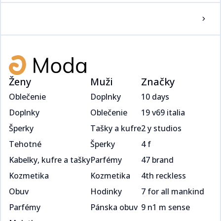
Ženy
Muži
Značky
Oblečenie
Doplnky
10 days
Doplnky
Oblečenie
19 v69 italia
Šperky
Tašky a kufre
2 y studios
Tehotné
Šperky
4 f
Kabelky, kufre a tašky
Parfémy
47 brand
Kozmetika
Kozmetika
4th reckless
Obuv
Hodinky
7 for all mankind
Parfémy
Pánska obuv
9 n1 m sense