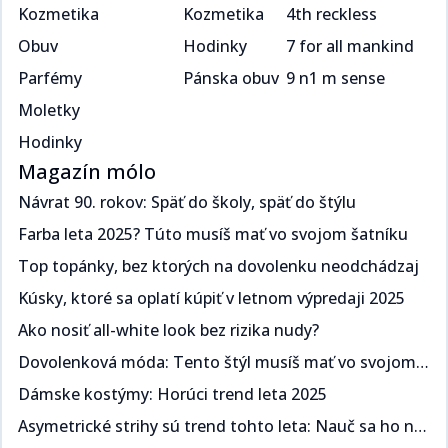
Kozmetika
Kozmetika
4th reckless
Obuv
Hodinky
7 for all mankind
Parfémy
Pánska obuv
9 n1 m sense
Moletky
Hodinky
Magazín mólo
Návrat 90. rokov: Späť do školy, späť do štýlu​​​​‌ ‍ ​‍​‍‌‍ ‌ ​‍‌‍‍‌‌‍‌ ‌‍‍‌‌‍ ‍​‍​‍​ ‍‍​‍​‍‌ ​ ‌‍​‌‌‍ ‍‌‍‍‌‌ ‌​‌ ‍‌​‍ ‍‌‍‍‌‌‍ ​‍​‍​‍ ​​‍​‍‌‍‍​‌ ​‍‌‍‌‌‌‍‌‍​‍​‍​ ‍‍​‍​‍‌‍‍​‌ ‌​‌ ‌​‌ ​​​ ‍‍​‍ ​‍ ‌‍ ​‌‍ ‌‍​ ‌‍​‌‌‍ ​‌‍‍​‌‍ ‌ ​ ‌ ‌​​ ‍‍​ ​ ​ ​​​ ​​​ ​​​‍ ‌ ​ ‌ ‌​‌ ‌‌‌‍‌​‌‍‍‌‌‍ ​‍ ‌‍‍‌‌‍ ‍‌ ‌​‌‍‌‌‌‍ ‍‌ ‌​​‍ ‌‍‌‌‌‍‌​‌‍‍‌‌ ‌​​‍ ‌‍ ‌‌‍ ‌‍‌​‌‍‌‌​ ‌‌ ​​‌ ​‍‌‍‌‌‌ ​ ‌‍‌‌‌‍ ‍‌ ‌​‌‍​‌‌ ‌​‌‍‍‌‌‍ ‌‍ ‍​ ‍ ‌‍‍‌‌‍‌​​ ‌​ ​‍‌‍​ ‌‍​ ‌‍‌​​ ‍​​ ‍​​ ‌‌​ ​‌​‍ ‌​ ‍​​ ​ ‌‍​‌​ ​‌​‍ ‌​ ‌​‌‍‌​​ ​‌​ ​‍​‍ ‌‌‍​‌‌‍​‌​ ​​​ ​​​‍ ‌​ ‍‌​ ‌ ​ ​‌‌‍​ ​ ​‌​ ​‌‌‍​‍‌‍‌​​ ​‍‌‍‌​‌‍‌‍​ ‌ ​ ‍ ‌ ‌​‌ ‍‌‌ ​​‌‍‌‌​ ‌‌ ​​‌‍ ‌ ​ ‌ ‌​​ ‍ ‌ ​​‌‍​‌‌ ‌​‌‍‍​​ ‌‌ ‌​‌‍‍‌‌ ‌​‌‍ ​‌‍‌‌​ ‌‍​‍‌‍​‌‌ ​ ‌‍‌‌‌‌‌‌‌ ​‍‌‍ ​​ ‌‌‍‍​‌ ‌​‌ ‌​‌ ​​​‍‌‌​ ​ ‌​​‌​‍‌‌​ ​‍‌​‌‍​‍‌‌​ ​‍‌​‌‍‌‍ ​‌‍ ‌‍​ ‌‍​‌‌‍ ​‌‍‍​‌‍ ‌ ​ ‌ ‌​​‍‌‌​ ​ ‌​​‌​ ​ ​ ​​​ ​​​ ​​​‍‌‌​ ​‍‌​‌‍‌ ​ ‌ ‌​‌ ‌‌‌‍‌​‌‍‍‌‌‍ ​‍‌‍‌‍‍‌‌‍‌​​ ‌​ ​‍‌‍​ ‌‍​ ‌‍‌​​ ‍​​ ‍​​ ‌‌​ ​‌​‍ ‌​ ‍​​ ​ ‌‍​‌​ ​‌​‍ ‌​ ‌​‌‍‌​​ ​‌​ ​‍​‍ ‌‌‍​‌‌‍​‌​ ​​​ ​​​‍ ‌​ ‍‌​ ‌ ​ ​‌‌‍​ ​ ​‌​ ​‌‌‍​‍‌‍‌​​ ​‍‌‍‌​‌‍‌‍​ ‌ ​‍‌‍‌ ‌​‌ ‍‌‌ ​​‌‍‌‌​ ‌‌ ​​‌‍ ‌ ​ ‌ ‌​​‍‌‍‌ ​​‌‍​‌‌ ‌​‌‍‍​​ ‌‌ ‌​‌‍‍‌‌ ‌​‌‍ ​‌‍‌‌​‍‌‍‌ ​​‌‍‌‌‌ ​‍‌ ​ ‌ ​​‌‍‌‌‌‍​ ‌ ‌​‌‍‍‌‌ ‌‍‌‍‌‌​ ‌‌ ​​‌ ‌‌‌‍​‍‌‍ ​‌‍‍‌‌ ​ ‌‍‍​‌‍‌‌‌‍‌​​‍​‍‌ ‌
Farba leta 2025? Túto musíš mať vo svojom šatníku ​​​​‌ ‍ ​‍​‍‌‍ ‌ ​‍‌‍‍‌‌‍‌ ‌‍‍‌‌‍ ‍​‍​‍​ ‍‍​‍​‍‌ ​ ‌‍​‌‌‍ ‍‌‍‍‌‌ ‌​‌ ‍‌​‍ ‍‌‍‍‌‌‍ ​‍​‍​‍ ​​‍​‍‌‍‍​‌ ​‍‌‍‌‌‌‍‌‍​‍​‍​ ‍‍​‍​‍‌‍‍​‌ ‌​‌ ‌​‌ ​​​ ‍‍​‍ ​‍ ‌‍ ​‌‍ ‌‍​ ‌‍​‌‌‍ ​‌‍‍​‌‍ ‌ ​ ‌ ‌​​ ‍‍​ ​ ​ ​​​ ​​​ ​​​‍ ‌ ​ ‌ ‌​‌ ‌‌‌‍‌​‌‍‍‌‌‍ ​‍ ‌‍‍‌‌‍ ‍‌ ‌​‌‍‌‌‌‍ ‍‌ ‌​​‍ ‌‍‌‌‌‍‌​‌‍‍‌‌ ‌​​‍ ‌‍ ‌‌‍ ‌‍‌​‌‍‌‌​ ‌‌ ​​‌ ​‍‌‍‌‌‌ ​ ‌‍‌‌‌‍ ‍‌ ‌​‌‍​‌‌ ‌​‌‍‍‌‌‍ ‌‍ ‍​ ‍ ‌‍‍‌‌‍‌​​ ‌​ ​‌‌‍​‌​ ‌​​ ‌‍​ ​​‌‍​‌​ ​‍‌‍​‍​‍ ‌​ ‍​‌‍​‍‌‍​‍‌‍‌‍​‍ ‌​ ‌​‌‍‌‍​ ​​​ ​‍​‍ ‌‌‍​‌‌‍​‍​ ‌ ‌‍‌‍​‍ ‌‌‍‌‍​ ‍‌‌‍​ ‌‍​‍​ ‍‌​ ‍‌‌‍‌‌​ ​​‌‍‌‍​ ​ ‌‍‌​​ ​‍​ ‍ ‌ ‌​‌ ‍‌‌ ​​‌‍‌‌​ ‌‌ ​​‌‍ ‌ ​ ‌ ‌​​ ‍ ‌ ​​‌‍​‌‌ ‌​‌‍‍​​ ‌‌ ‌​‌‍‍‌‌ ‌​‌‍ ​‌‍‌‌​ ‌‍​‍‌‍​‌‌ ​ ‌‍‌‌‌‌‌‌‌ ​‍‌‍ ​​ ‌‌‍‍​‌ ‌​‌ ‌​‌ ​​​‍‌‌​ ​ ‌​​‌​‍‌‌​ ​‍‌​‌‍​‍‌‌​ ​‍‌​‌‍‌‍ ​‌‍ ‌‍​ ‌‍​‌‌‍ ​‌‍‍​‌‍ ‌ ​ ‌ ‌​​‍‌‌​ ​ ‌​​‌​ ​ ​ ​​​ ​​​ ​​​‍‌‌​ ​‍‌​‌‍‌ ​ ‌ ‌​‌ ‌‌‌‍‌​‌‍‍‌‌‍ ​‍‌‍‌‍‍‌‌‍‌​​ ‌​ ​‌‌‍​‌​ ‌​​ ‌‍​ ​​‌‍​‌​ ​‍‌‍​‍​‍ ‌​ ‍​‌‍​‍‌‍​‍‌‍‌‍​‍ ‌​ ‌​‌‍‌‍​ ​​​ ​‍​‍ ‌‌‍​‌‌‍​‍​ ‌ ‌‍‌‍​‍ ‌‌‍‌‍​ ‍‌‌‍​ ‌‍​‍​ ‍‌​ ‍‌‌‍‌‌​ ​​‌‍‌‍​ ​ ‌‍‌​​ ​‍​‍‌‍‌ ‌​‌ ‍‌‌ ​​‌‍‌‌​ ‌‌ ​​‌‍ ‌ ​ ‌ ‌​​‍‌‍‌ ​​‌‍​‌‌ ‌​‌‍‍​​ ‌‌ ‌​‌‍‍‌‌ ‌​‌‍ ​‌‍‌‌​‍‌‍‌ ​​‌‍‌‌‌ ​‍‌ ​ ‌ ​​‌‍‌‌‌‍​ ‌ ‌​‌‍‍‌‌ ‌‍‌‍‌‌​ ‌‌ ​​‌ ‌‌‌‍​‍‌‍ ​‌‍‍‌‌ ​ ‌‍‍​‌‍‌‌‌‍‌​​‍​‍‌ ‌
Top topánky, bez ktorých na dovolenku neodchádzaj​​​​‌ ‍ ​‍​‍‌‍ ‌ ​‍‌‍‍‌‌‍‌ ‌‍‍‌‌‍ ‍​‍​‍​ ‍‍​‍​‍‌ ​ ‌‍​‌‌‍ ‍‌‍‍‌‌ ‌​‌ ‍‌​‍ ‍‌‍‍‌‌‍ ​‍​‍​‍ ​​‍​‍‌‍‍​‌ ​‍‌‍‌‌‌‍‌‍​‍​‍​ ‍‍​‍​‍‌‍‍​‌ ‌​‌ ‌​‌ ​​​ ‍‍​‍ ​‍ ‌‍ ​‌‍ ‌‍​ ‌‍​‌‌‍ ​‌‍‍​‌‍ ‌ ​ ‌ ‌​​ ‍‍​ ​ ​ ​​​ ​​​ ​​​‍ ‌ ​ ‌ ‌​‌ ‌‌‌‍‌​‌‍‍‌‌‍ ​‍ ‌‍‍‌‌‍ ‍‌ ‌​‌‍‌‌‌‍ ‍‌ ‌​​‍ ‌‍‌‌‌‍‌​‌‍‍‌‌ ‌​​‍ ‌‍ ‌‌‍ ‌‍‌​‌‍‌‌​ ‌‌ ​​‌ ​‍‌‍‌‌‌ ​ ‌‍‌‌‌‍ ‍‌ ‌​‌‍​‌‌ ‌​‌‍‍‌‌‍ ‌‍ ‍​ ‍ ‌‍‍‌‌‍‌​​ ‌​ ​‌​ ‍‌​ ​‍‌‍​ ​ ‌ ​ ​‌​ ‌‌​ ​‍​‍ ‌‌‍​‌‌‍​‌​ ‍​‌‍​‍​‍ ‌​ ‌​​ ‌‌​ ‍‌‌‍‌‍​‍ ‌‌‍​‌​ ‍​​ ‌ ​ ‍​​‍ ‌​ ‍‌​ ‌ ​ ​​​ ‍‌‌‍​ ​ ‍​​ ‍‌​ ​‍​ ​​‌‍‌‍‌‍​‍‌‍‌‌​ ‍ ‌ ‌​‌ ‍‌‌ ​​‌‍‌‌​ ‌‌ ​​‌‍ ‌ ​ ‌ ‌​​ ‍ ‌ ​​‌‍​‌‌ ‌​‌‍‍​​ ‌‌ ‌​‌‍‍‌‌ ‌​‌‍ ​‌‍‌‌​ ‌‍​‍‌‍​‌‌ ​ ‌‍‌‌‌‌‌‌‌ ​‍‌‍ ​​ ‌‌‍‍​‌ ‌​‌ ‌​‌ ​​​‍‌‌​ ​ ‌​​‌​‍‌‌​ ​‍‌​‌‍​‍‌‌​ ​‍‌​‌‍‌‍ ​‌‍ ‌‍​ ‌‍​‌‌‍ ​‌‍‍​‌‍ ‌ ​ ‌ ‌​​‍‌‌​ ​ ‌​​‌​ ​ ​ ​​​ ​​​ ​​​‍‌‌​ ​‍‌​‌‍‌ ​ ‌ ‌​‌ ‌‌‌‍‌​‌‍‍‌‌‍ ​‍‌‍‌‍‍‌‌‍‌​​ ‌​ ​‌​ ‍‌​ ​‍‌‍​ ​ ‌ ​ ​‌​ ‌‌​ ​‍​‍ ‌‌‍​‌‌‍​‌​ ‍​‌‍​‍​‍ ‌​ ‌​​ ‌‌​ ‍‌‌‍‌‍​‍ ‌‌‍​‌​ ‍​​ ‌ ​ ‍​​‍ ‌​ ‍‌​ ‌ ​ ​​​ ‍‌‌‍​ ​ ‍​​ ‍‌​ ​‍​ ​​‌‍‌‍‌‍​‍‌‍‌‌​‍‌‍‌ ‌​‌ ‍‌‌ ​​‌‍‌‌​ ‌‌ ​​‌‍ ‌ ​ ‌ ‌​​‍‌‍‌ ​​‌‍​‌‌ ‌​‌‍‍​​ ‌‌ ‌​‌‍‍‌‌ ‌​‌‍ ​‌‍‌‌​‍‌‍‌ ​​‌‍‌‌‌ ​‍‌ ​ ‌ ​​‌‍‌‌‌‍​ ‌ ‌​‌‍‍‌‌ ‌‍‌‍‌‌​ ‌‌ ​​‌ ‌‌‌‍​‍‌‍ ​‌‍‍‌‌ ​ ‌‍‍​‌‍‌‌‌‍‌​​‍​‍‌ ‌
Kúsky, ktoré sa oplatí kúpiť v letnom výpredaji 2025​​​​‌ ‍ ​‍​‍‌‍ ‌ ​‍‌‍‍‌‌‍‌ ‌‍‍‌‌‍ ‍​‍​‍​ ‍‍​‍​‍‌ ​ ‌‍​‌‌‍ ‍‌‍‍‌‌ ‌​‌ ‍‌​‍ ‍‌‍‍‌‌‍ ​‍​‍​‍ ​​‍​‍‌‍‍​‌ ​‍‌‍‌‌‌‍‌‍​‍​‍​ ‍‍​‍​‍‌‍‍​‌ ‌​‌ ‌​‌ ​​​ ‍‍​‍ ​‍ ‌‍ ​‌‍ ‌‍​ ‌‍​‌‌‍ ​‌‍‍​‌‍ ‌ ​ ‌ ‌​​ ‍‍​ ​ ​ ​​​ ​​​ ​​​‍ ‌ ​ ‌ ‌​‌ ‌‌‌‍‌​‌‍‍‌‌‍ ​‍ ‌‍‍‌‌‍ ‍‌ ‌​‌‍‌‌‌‍ ‍‌ ‌​​‍ ‌‍‌‌‌‍‌​‌‍‍‌‌ ‌​​‍ ‌‍ ‌‌‍ ‌‍‌​‌‍‌‌​ ‌‌ ​​‌ ​‍‌‍‌‌‌ ​ ‌‍‌‌‌‍ ‍‌ ‌​‌‍​‌‌ ‌​‌‍‍‌‌‍ ‌‍ ‍​ ‍ ‌‍‍‌‌‍‌​​ ‌‌‍​‌‌‍​‍​ ​ ​ ‌​‌‍‌​‌‍‌‌​ ​ ‌‍‌​​‍ ‌​ ‍‌​ ​‌​ ‍‌​ ​‍​‍ ‌​ ‌​‌‍​‌​ ​‌​ ‍​​‍ ‌‌‍​‌​ ‌‌​ ‍​‌‍‌‌​‍ ‌‌‍‌‍​ ‌‌‌‍​‌‌‍​‌​ ​‌‌‍​ ​ ‍‌​ ‌ ‌‍‌​‌‍​‌​ ​​‌‍​ ​ ‍ ‌ ‌​‌ ‍‌‌ ​​‌‍‌‌​ ‌‌ ​​‌‍ ‌ ​ ‌ ‌​​ ‍ ‌ ​​‌‍​‌‌ ‌​‌‍‍​​ ‌‌ ‌​‌‍‍‌‌ ‌​‌‍ ​‌‍‌‌​ ‌‍​‍‌‍​‌‌ ​ ‌‍‌‌‌‌‌‌‌ ​‍‌‍ ​​ ‌‌‍‍​‌ ‌​‌ ‌​‌ ​​​‍‌‌​ ​ ‌​​‌​‍‌‌​ ​‍‌​‌‍​‍‌‌​ ​‍‌​‌‍‌‍ ​‌‍ ‌‍​ ‌‍​‌‌‍ ​‌‍‍​‌‍ ‌ ​ ‌ ‌​​‍‌‌​ ​ ‌​​‌​ ​ ​ ​​​ ​​​ ​​​‍‌‌​ ​‍‌​‌‍‌ ​ ‌ ‌​‌ ‌‌‌‍‌​‌‍‍‌‌‍ ​‍‌‍‌‍‍‌‌‍‌​​ ‌‌‍​‌‌‍​‍​ ​ ​ ‌​‌‍‌​‌‍‌‌​ ​ ‌‍‌​​‍ ‌​ ‍‌​ ​‌​ ‍‌​ ​‍​‍ ‌​ ‌​‌‍​‌​ ​‌​ ‍​​‍ ‌‌‍​‌​ ‌‌​ ‍​‌‍‌‌​‍ ‌‌‍‌‍​ ‌‌‌‍​‌‌‍​‌​ ​‌‌‍​ ​ ‍‌​ ‌ ‌‍‌​‌‍​‌​ ​​‌‍​ ​‍‌‍‌ ‌​‌ ‍‌‌ ​​‌‍‌‌​ ‌‌ ​​‌‍ ‌ ​ ‌ ‌​​‍‌‍‌ ​​‌‍​‌‌ ‌​‌‍‍​​ ‌‌ ‌​‌‍‍‌‌ ‌​‌‍ ​‌‍‌‌​‍‌‍‌ ​​‌‍‌‌‌ ​‍‌ ​ ‌ ​​‌‍‌‌‌‍​ ‌ ‌​‌‍‍‌‌ ‌‍‌‍‌‌​ ‌‌ ​​‌ ‌‌‌‍​‍‌‍ ​‌‍‍‌‌ ​ ‌‍‍​‌‍‌‌‌‍‌​​‍​‍‌ ‌
Ako nosiť all-white look bez rizika nudy?​​​​‌ ‍ ​‍​‍‌‍ ‌ ​‍‌‍‍‌‌‍‌ ‌‍‍‌‌‍ ‍​‍​‍​ ‍‍​‍​‍‌ ​ ‌‍​‌‌‍ ‍‌‍‍‌‌ ‌​‌ ‍‌​‍ ‍‌‍‍‌‌‍ ​‍​‍​‍ ​​‍​‍‌‍‍​‌ ​‍‌‍‌‌‌‍‌‍​‍​‍​ ‍‍​‍​‍‌‍‍​‌ ‌​‌ ‌​‌ ​​​ ‍‍​‍ ​‍ ‌‍ ​‌‍ ‌‍​ ‌‍​‌‌‍ ​‌‍‍​‌‍ ‌ ​ ‌ ‌​​ ‍‍​ ​ ​ ​​​ ​​​ ​​​‍ ‌ ​ ‌ ‌​‌ ‌‌‌‍‌​‌‍‍‌‌‍ ​‍ ‌‍‍‌‌‍ ‍‌ ‌​‌‍‌‌‌‍ ‍‌ ‌​​‍ ‌‍‌‌‌‍‌​‌‍‍‌‌ ‌​​‍ ‌‍ ‌‌‍ ‌‍‌​‌‍‌‌​ ‌‌ ​​‌ ​‍‌‍‌‌‌ ​ ‌‍‌‌‌‍ ‍‌ ‌​‌‍​‌‌ ‌​‌‍‍‌‌‍ ‌‍ ‍​ ‍ ‌‍‍‌‌‍‌​​ ‌‌‍‌‍​ ‌‌​ ‍‌​ ‍‌​ ‍​​ ‌‌‌‍‌‍​ ​ ​‍ ‌​ ‍‌‌‍​ ​ ​ ‌‍​‌​‍ ‌​ ‌​‌‍‌‌​ ‌​​ ​​​‍ ‌​ ‍​​ ‌ ​ ​‍‌‍‌‌​‍ ‌​ ‌​​ ​‌‌‍‌​‌‍‌‌‌‍‌‌‌‍​‍‌‍‌‌​ ​‌​ ‍‌‌‍‌‌​ ‌‍​ ‌ ​ ‍ ‌ ‌​‌ ‍‌‌ ​​‌‍‌‌​ ‌‌ ​​‌‍ ‌ ​ ‌ ‌​​ ‍ ‌ ​​‌‍​‌‌ ‌​‌‍‍​​ ‌‌ ‌​‌‍‍‌‌ ‌​‌‍ ​‌‍‌‌​ ‌‍​‍‌‍​‌‌ ​ ‌‍‌‌‌‌‌‌‌ ​‍‌‍ ​​ ‌‌‍‍​‌ ‌​‌ ‌​‌ ​​​‍‌‌​ ​ ‌​​‌​‍‌‌​ ​‍‌​‌‍​‍‌‌​ ​‍‌​‌‍‌‍ ​‌‍ ‌‍​ ‌‍​‌‌‍ ​‌‍‍​‌‍ ‌ ​ ‌ ‌​​‍‌‌​ ​ ‌​​‌​ ​ ​ ​​​ ​​​ ​​​‍‌‌​ ​‍‌​‌‍‌ ​ ‌ ‌​‌ ‌‌‌‍‌​‌‍‍‌‌‍ ​‍‌‍‌‍‍‌‌‍‌​​ ‌‌‍‌‍​ ‌‌​ ‍‌​ ‍‌​ ‍​​ ‌‌‌‍‌‍​ ​ ​‍ ‌​ ‍‌‌‍​ ​ ​ ‌‍​‌​‍ ‌​ ‌​‌‍‌‌​ ‌​​ ​​​‍ ‌​ ‍​​ ‌ ​ ​‍‌‍‌‌​‍ ‌​ ‌​​ ​‌‌‍‌​‌‍‌‌‌‍‌‌‌‍​‍‌‍‌‌​ ​‌​ ‍‌‌‍‌‌​ ‌‍​ ‌ ​‍‌‍‌ ‌​‌ ‍‌‌ ​​‌‍‌‌​ ‌‌ ​​‌‍ ‌ ​ ‌ ‌​​‍‌‍‌ ​​‌‍​‌‌ ‌​‌‍‍​​ ‌‌ ‌​‌‍‍‌‌ ‌​‌‍ ​‌‍‌‌​‍‌‍‌ ​​‌‍‌‌‌ ​‍‌ ​ ‌ ​​‌‍‌‌‌‍​ ‌ ‌​‌‍‍‌‌ ‌‍‌‍‌‌​ ‌‌ ​​‌ ‌‌‌‍​‍‌‍ ​‌‍‍‌‌ ​ ‌‍‍​‌‍‌‌‌‍‌​​‍​‍‌ ‌
Dovolenková móda: Tento štýl musíš mať vo svojom šatníku ​​​​‌ ‍ ​‍​‍‌‍ ‌ ​‍‌‍‍‌‌‍‌ ‌‍‍‌‌‍ ‍​‍​‍​ ‍‍​‍​‍‌ ​ ‌‍​‌‌‍ ‍‌‍‍‌‌ ‌​‌ ‍‌​‍ ‍‌‍‍‌‌‍ ​‍​‍​‍ ​​‍​‍‌‍‍​‌ ​‍‌‍‌‌‌‍‌‍​‍​‍​ ‍‍​‍​‍‌‍‍​‌ ‌​‌ ‌​‌ ​​​ ‍‍​‍ ​‍ ‌‍ ​‌‍ ‌‍​ ‌‍​‌‌‍ ​‌‍‍​‌‍ ‌ ​ ‌ ‌​​ ‍‍​ ​ ​ ​​​ ​​​ ​​​‍ ‌ ​ ‌ ‌​‌ ‌‌‌‍‌​‌‍‍‌‌‍ ​‍ ‌‍‍‌‌‍ ‍‌ ‌​‌‍‌‌‌‍ ‍‌ ‌​​‍ ‌‍‌‌‌‍‌​‌‍‍‌‌ ‌​​‍ ‌‍ ‌‌‍ ‌‍‌​‌‍‌‌​ ‌‌ ​​‌ ​‍‌‍‌‌‌ ​ ‌‍‌‌‌‍ ‍‌ ‌​‌‍​‌‌ ‌​‌‍‍‌‌‍ ‌‍ ‍​ ‍ ‌‍‍‌‌‍‌​​ ‌​ ​​​ ‌‌​ ​​‌‍‌‌​ ‍​‌‍‌​​ ​​‌‍‌‌​‍ ‌​ ​​​ ‍‌​ ‌ ​ ‍​​‍ ‌​ ‌​​ ​ ‌‍​ ​ ‌​​‍ ‌​ ‍‌‌‍​‌​ ‍‌​ ​​​‍ ‌​ ‍​​ ​‌​ ‍​​ ​‍​ ​​‌‍‌‌​ ​ ​ ​‌​ ​ ‌‍​ ​ ‍​​ ​‍​ ‍ ‌ ‌​‌ ‍‌‌ ​​‌‍‌‌​ ‌‌ ​​‌‍ ‌ ​ ‌ ‌​​ ‍ ‌ ​​‌‍​‌‌ ‌​‌‍‍​​ ‌‌ ‌​‌‍‍‌‌ ‌​‌‍ ​‌‍‌‌​ ‌‍​‍‌‍​‌‌ ​ ‌‍‌‌‌‌‌‌‌ ​‍‌‍ ​​ ‌‌‍‍​‌ ‌​‌ ‌​‌ ​​​‍‌‌​ ​ ‌​​‌​‍‌‌​ ​‍‌​‌‍​‍‌‌​ ​‍‌​‌‍‌‍ ​‌‍ ‌‍​ ‌‍​‌‌‍ ​‌‍‍​‌‍ ‌ ​ ‌ ‌​​‍‌‌​ ​ ‌​​‌​ ​ ​ ​​​ ​​​ ​​​‍‌‌​ ​‍‌​‌‍‌ ​ ‌ ‌​‌ ‌‌‌‍‌​‌‍‍‌‌‍ ​‍‌‍‌‍‍‌‌‍‌​​ ‌​ ​​​ ‌‌​ ​​‌‍‌‌​ ‍​‌‍‌​​ ​​‌‍‌‌​‍ ‌​ ​​​ ‍‌​ ‌ ​ ‍​​‍ ‌​ ‌​​ ​ ‌‍​ ​ ‌​​‍ ‌​ ‍‌‌‍​‌​ ‍‌​ ​​​‍ ‌​ ‍​​ ​‌​ ‍​​ ​‍​ ​​‌‍‌‌​ ​ ​ ​‌​ ​ ‌‍​ ​ ‍​​ ​‍​‍‌‍‌ ‌​‌ ‍‌‌ ​​‌‍‌‌​ ‌‌ ​​‌‍ ‌ ​ ‌ ‌​​‍‌‍‌ ​​‌‍​‌‌ ‌​‌‍‍​​ ‌‌ ‌​‌‍‍‌‌ ‌​‌‍ ​‌‍‌‌​‍‌‍‌ ​​‌‍‌‌‌ ​‍‌ ​ ‌ ​​‌‍‌‌‌‍​ ‌ ‌​‌‍‍‌‌ ‌‍‌‍‌‌​ ‌‌ ​​‌ ‌‌‌‍​‍‌‍ ​‌‍‍‌‌ ​ ‌‍‍​‌‍‌‌‌‍‌​​‍​‍‌ ‌
Dámske kostýmy: Horúci trend leta 2025 ​​​​‌ ‍ ​‍​‍‌‍ ‌ ​‍‌‍‍‌‌‍‌ ‌‍‍‌‌‍ ‍​‍​‍​ ‍‍​‍​‍‌ ​ ‌‍​‌‌‍ ‍‌‍‍‌‌ ‌​‌ ‍‌​‍ ‍‌‍‍‌‌‍ ​‍​‍​‍ ​​‍​‍‌‍‍​‌ ​‍‌‍‌‌‌‍‌‍​‍​‍​ ‍‍​‍​‍‌‍‍​‌ ‌​‌ ‌​‌ ​​​ ‍‍​‍ ​‍ ‌‍ ​‌‍ ‌‍​ ‌‍​‌‌‍ ​‌‍‍​‌‍ ‌ ​ ‌ ‌​​ ‍‍​ ​ ​ ​​​ ​​​ ​​​‍ ‌ ​ ‌ ‌​‌ ‌‌‌‍‌​‌‍‍‌‌‍ ​‍ ‌‍‍‌‌‍ ‍‌ ‌​‌‍‌‌‌‍ ‍‌ ‌​​‍ ‌‍‌‌‌‍‌​‌‍‍‌‌ ‌​​‍ ‌‍ ‌‌‍ ‌‍‌​‌‍‌‌​ ‌‌ ​​‌ ​‍‌‍‌‌‌ ​ ‌‍‌‌‌‍ ‍‌ ‌​‌‍​‌‌ ‌​‌‍‍‌‌‍ ‌‍ ‍​ ‍ ‌‍‍‌‌‍‌​​ ‌​ ​‌​ ‍​​ ‍‌​ ​‌​ ‌​​ ‌‍‌‍‌​‌‍‌​​‍ ‌‌‍‌‌​ ‌ ​ ‌‌​ ‌​​‍ ‌​ ‌​​ ​‍​ ‌‍‌‍‌‍​‍ ‌​ ‍​​ ‌​‌‍‌‍​ ‌ ​‍ ‌​ ​‌‌‍‌​​ ‍‌​ ‌‌‌‍‌‍​ ​ ​ ​ ​ ​‍​ ​​​ ‌‌‌‍‌‍‌‍‌‍​ ‍ ‌ ‌​‌ ‍‌‌ ​​‌‍‌‌​ ‌‌ ​​‌‍ ‌ ​ ‌ ‌​​ ‍ ‌ ​​‌‍​‌‌ ‌​‌‍‍​​ ‌‌ ‌​‌‍‍‌‌ ‌​‌‍ ​‌‍‌‌​ ‌‍​‍‌‍​‌‌ ​ ‌‍‌‌‌‌‌‌‌ ​‍‌‍ ​​ ‌‌‍‍​‌ ‌​‌ ‌​‌ ​​​‍‌‌​ ​ ‌​​‌​‍‌‌​ ​‍‌​‌‍​‍‌‌​ ​‍‌​‌‍‌‍ ​‌‍ ‌‍​ ‌‍​‌‌‍ ​‌‍‍​‌‍ ‌ ​ ‌ ‌​​‍‌‌​ ​ ‌​​‌​ ​ ​ ​​​ ​​​ ​​​‍‌‌​ ​‍‌​‌‍‌ ​ ‌ ‌​‌ ‌‌‌‍‌​‌‍‍‌‌‍ ​‍‌‍‌‍‍‌‌‍‌​​ ‌​ ​‌​ ‍​​ ‍‌​ ​‌​ ‌​​ ‌‍‌‍‌​‌‍‌​​‍ ‌‌‍‌‌​ ‌ ​ ‌‌​ ‌​​‍ ‌​ ‌​​ ​‍​ ‌‍‌‍‌‍​‍ ‌​ ‍​​ ‌​‌‍‌‍​ ‌ ​‍ ‌​ ​‌‌‍‌​​ ‍‌​ ‌‌‌‍‌‍​ ​ ​ ​ ​ ​‍​ ​​​ ‌‌‌‍‌‍‌‍‌‍​‍‌‍‌ ‌​‌ ‍‌‌ ​​‌‍‌‌​ ‌‌ ​​‌‍ ‌ ​ ‌ ‌​​‍‌‍‌ ​​‌‍​‌‌ ‌​‌‍‍​​ ‌‌ ‌​‌‍‍‌‌ ‌​‌‍ ​‌‍‌‌​‍‌‍‌ ​​‌‍‌‌‌ ​‍‌ ​ ‌ ​​‌‍‌‌‌‍​ ‌ ‌​‌‍‍‌‌ ‌‍‌‍‌‌​ ‌‌ ​​‌ ‌‌‌‍​‍‌‍ ​‌‍‍‌‌ ​ ‌‍‍​‌‍‌‌‌‍‌​​‍​‍‌ ‌
Asymetrické strihy sú trend tohto leta: Nauč sa ho nosiť​​​​‌ ‍ ​‍​‍‌‍ ‌ ​‍‌‍‍‌‌‍‌ ‌‍‍‌‌‍ ‍​‍​‍​ ‍‍​‍​‍‌ ​ ‌‍​‌‌‍ ‍‌‍‍‌‌ ‌​‌ ‍‌​‍ ‍‌‍‍‌‌‍ ​‍​‍​‍ ​​‍​‍‌‍‍​‌ ​‍‌‍‌‌‌‍‌‍​‍​‍​ ‍‍​‍​‍‌‍‍​‌ ‌​‌ ‌​‌ ​​​ ‍‍​‍ ​‍ ‌‍ ​‌‍ ‌‍​ ‌‍​‌‌‍ ​‌‍‍​‌‍ ‌ ​ ‌ ‌​​ ‍‍​ ​ ​ ​​​ ​​​ ​​​‍ ‌ ​ ‌ ‌​‌ ‌‌‌‍‌​‌‍‍‌‌‍ ​‍ ‌‍‍‌‌‍ ‍‌ ‌​‌‍‌‌‌‍ ‍‌ ‌​​‍ ‌‍‌‌‌‍‌​‌‍‍‌‌ ‌​​‍ ‌‍ ‌‌‍ ‌‍‌​‌‍‌‌​ ‌‌ ​​‌ ​‍‌‍‌‌‌ ​ ‌‍‌‌‌‍ ‍‌ ‌​‌‍​‌‌ ‌​‌‍‍‌‌‍ ‌‍ ‍​ ‍ ‌‍‍‌‌‍‌​​ ‌​ ‌‍​ ‌ ​ ​​‌‍‌​‌‍‌‍​ ​ ​ ​‌‌‍​‍​‍ ‌​ ​ ​ ​ ​ ​‌​ ‌‍​‍ ‌​ ‌​‌‍‌​​ ‌ ​ ‌​​‍ ‌​ ‍​​ ‌‌​ ​ ​ ‌‍​‍ ‌​ ​ ​ ‌‌​ ​​‌‍‌​​ ‌‍​ ​‌‌‍‌‌‌‍​‍‌‍​ ‌‍​‍​ ‍‌‌‍‌​​ ‍ ‌ ‌​‌ ‍‌‌ ​​‌‍‌‌​ ‌‌ ​​‌‍ ‌ ​ ‌ ‌​​ ‍ ‌ ​​‌‍​‌‌ ‌​‌‍‍​​ ‌‌ ‌​‌‍‍‌‌ ‌​‌‍ ​‌‍‌‌​ ‌‍​‍‌‍​‌‌ ​ ‌‍‌‌‌‌‌‌‌ ​‍‌‍ ​​ ‌‌‍‍​‌ ‌​‌ ‌​‌ ​​​‍‌‌​ ​ ‌​​‌​‍‌‌​ ​‍‌​‌‍​‍‌‌​ ​‍‌​‌‍‌‍ ​‌‍ ‌‍​ ‌‍​‌‌‍ ​‌‍‍​‌‍ ‌ ​ ‌ ‌​​‍‌‌​ ​ ‌​​‌​ ​ ​ ​​​ ​​​ ​​​‍‌‌​ ​‍‌​‌‍‌ ​ ‌ ‌​‌ ‌‌‌‍‌​‌‍‍‌‌‍ ​‍‌‍‌‍‍‌‌‍‌​​ ‌​ ‌‍​ ‌ ​ ​​‌‍‌​‌‍‌‍​ ​ ​ ​‌‌‍​‍​‍ ‌​ ​ ​ ​ ​ ​‌​ ‌‍​‍ ‌​ ‌​‌‍‌​​ ‌ ​ ‌​​‍ ‌​ ‍​​ ‌‌​ ​ ​ ‌‍​‍ ‌​ ​ ​ ‌‌​ ​​‌‍‌​​ ‌‍​ ​‌‌‍‌‌‌‍​‍‌‍​ ‌‍​‍​ ‍‌‌‍‌​​‍‌‍‌ ‌​‌ ‍‌‌ ​​‌‍‌‌​ ‌‌ ​​‌‍ ‌ ​ ‌ ‌​​‍‌‍‌ ​​‌‍​‌‌ ‌​‌‍‍​​ ‌‌ ‌​‌‍‍‌‌ ‌​‌‍ ​‌‍‌‌​‍‌‍‌ ​​‌‍‌‌‌ ​‍‌ ​ ‌ ​​‌‍‌‌‌‍​ ‌ ‌​‌‍‍‌‌ ‌‍‌‍‌‌​ ‌‌ ​​‌ ‌‌‌‍​‍‌‍ ​‌‍‍‌‌ ​ ‌‍‍​‌‍‌‌‌‍‌​​‍​‍‌ ‌