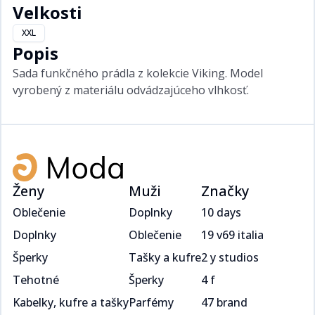
Velkosti
XXL
Popis
Sada funkčného prádla z kolekcie Viking. Model
vyrobený z materiálu odvádzajúceho vlhkosť.
Ženy
Muži
Značky
Oblečenie
Doplnky
10 days
Doplnky
Oblečenie
19 v69 italia
Šperky
Tašky a kufre
2 y studios
Tehotné
Šperky
4 f
Kabelky, kufre a tašky
Parfémy
47 brand