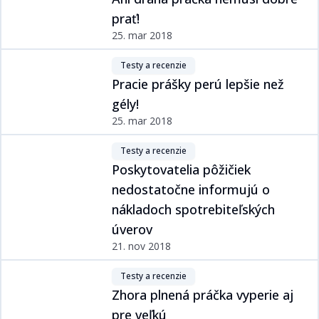
prať!​​​​‌ ‍ ​‍​‍‌‍ ‌ ​‍‌‍‍‌‌‍‌ ‌‍‍‌‌‍ ‍​‍​‍​ ‍‍​‍​‍‌ ​ ‌‍​‌‌‍ ‍‌‍‍‌‌ ‌​‌ ‍‌​‍ ‍‌‍‍‌‌‍ ​‍​‍​‍ ​​‍​‍‌‍‍​‌ ​‍‌‍‌‌‌‍‌‍​‍​‍​ ‍‍​‍​‍‌‍‍​‌ ‌​‌ ‌​‌ ​​​ ‍‍​‍ ​‍ ‌‍ ​‌‍ ‌‍​ ‌‍​‌‌‍ ​‌‍‍​‌‍ ‌ ​ ‌ ‌​​ ‍‍​ ​ ​ ​​​ ​​​ ​​​‍ ‌ ​ ‌ ‌​‌ ‌‌‌‍‌​‌‍‍‌‌‍ ​‍ ‌‍‍‌‌‍ ‍‌ ‌​‌‍‌‌‌‍ ‍‌ ‌​​‍ ‌‍‌‌‌‍‌​‌‍‍‌‌ ‌​​‍ ‌‍ ‌‌‍ ‌‍‌​‌‍‌‌​ ‌‌ ​​‌ ​‍‌‍‌‌‌ ​ ‌‍‌‌‌‍ ‍‌ ‌​‌‍​‌‌ ‌​‌‍‍‌‌‍ ‌‍ ‍​ ‍ ‌‍‍‌‌‍‌​​ ‌‌ ​​‌‍ ‌ ​ ‌ ‌​​‍ ‌​ ​‍​ ‍‌​ ​‍​ ‌‌​ ‌‌​ ‌ ​ ‍ ‌ ‌​‌ ‍‌‌ ​​‌‍‌‌​ ‌‌ ​​‌‍ ‌ ​ ‌ ‌​​ ‍ ‌ ​​‌‍​‌‌ ‌​‌‍‍​​ ‌‌ ‌​‌‍‍‌‌ ‌​‌‍ ​‌‍‌‌​ ‌‍​‍‌‍​‌‌ ​ ‌‍‌‌‌‌‌‌‌ ​‍‌‍ ​​ ‌‌‍‍​‌ ‌​‌ ‌​‌ ​​​‍‌‌​ ​ ‌​​‌​‍‌‌​ ​‍‌​‌‍​‍‌‌​ ​‍‌​‌‍‌‍ ​‌‍ ‌‍​ ‌‍​‌‌‍ ​‌‍‍​‌‍ ‌ ​ ‌ ‌​​‍‌‌​ ​ ‌​​‌​ ​ ​ ​​​ ​​​ ​​​‍‌‌​ ​‍‌​‌‍‌ ​ ‌ ‌​‌ ‌‌‌‍‌​‌‍‍‌‌‍ ​‍‌‍‌‍‍‌‌‍‌​​ ‌‌ ​​‌‍ ‌ ​ ‌ ‌​​‍ ‌​ ​‍​ ‍‌​ ​‍​ ‌‌​ ‌‌​ ‌ ​‍‌‍‌ ‌​‌ ‍‌‌ ​​‌‍‌‌​ ‌‌ ​​‌‍ ‌ ​ ‌ ‌​​‍‌‍‌ ​​‌‍​‌‌ ‌​‌‍‍​​ ‌‌ ‌​‌‍‍‌‌ ‌​‌‍ ​‌‍‌‌​‍‌‍‌ ​​‌‍‌‌‌ ​‍‌ ​ ‌ ​​‌‍‌‌‌‍​ ‌ ‌​‌‍‍‌‌ ‌‍‌‍‌‌​ ‌‌ ​​‌ ‌‌‌‍​‍‌‍ ​‌‍‍‌‌ ​ ‌‍‍​‌‍‌‌‌‍‌​​‍​‍‌ ‌
25. mar 2018
Testy a recenzie​​​​‌ ‍ ​‍​‍‌‍ ‌ ​‍‌‍‍‌‌‍‌ ‌‍‍‌‌‍ ‍​‍​‍​ ‍‍​‍​‍‌ ​ ‌‍​‌‌‍ ‍‌‍‍‌‌ ‌​‌ ‍‌​‍ ‍‌‍‍‌‌‍ ​‍​‍​‍ ​​‍​‍‌‍‍​‌ ​‍‌‍‌‌‌‍‌‍​‍​‍​ ‍‍​‍​‍‌‍‍​‌ ‌​‌ ‌​‌ ​​​ ‍‍​‍ ​‍ ‌‍ ​‌‍ ‌‍​ ‌‍​‌‌‍ ​‌‍‍​‌‍ ‌ ​ ‌ ‌​​ ‍‍​ ​ ​ ​​​ ​​​ ​​​‍ ‌ ​ ‌ ‌​‌ ‌‌‌‍‌​‌‍‍‌‌‍ ​‍ ‌‍‍‌‌‍ ‍‌ ‌​‌‍‌‌‌‍ ‍‌ ‌​​‍ ‌‍‌‌‌‍‌​‌‍‍‌‌ ‌​​‍ ‌‍ ‌‌‍ ‌‍‌​‌‍‌‌​ ‌‌ ​​‌ ​‍‌‍‌‌‌ ​ ‌‍‌‌‌‍ ‍‌ ‌​‌‍​‌‌ ‌​‌‍‍‌‌‍ ‌‍ ‍​ ‍ ‌‍‍‌‌‍‌​​ ‌‌‍​ ‌‍​‌‌ ‌​‌‍‌‌‌‍‌ ‌‍ ‌ ​‍‌ ‍‌​‍ ‌​ ​‌​ ‌‍​ ‍ ‌ ‌​‌ ‍‌‌ ​​‌‍‌‌​ ‌‌‍​ ‌‍​‌‌ ‌​‌‍‌‌‌‍‌ ‌‍ ‌ ​‍‌ ‍‌​ ‍ ‌ ​​‌‍​‌‌ ‌​‌‍‍​​ ‌‌‍ ‍‌‍​‌‌‍ ‌‌‍‌‌​ ‌‍​‍‌‍​‌‌ ​ ‌‍‌‌‌‌‌‌‌ ​‍‌‍ ​​ ‌‌‍‍​‌ ‌​‌ ‌​‌ ​​​‍‌‌​ ​ ‌​​‌​‍‌‌​ ​‍‌​‌‍​‍‌‌​ ​‍‌​‌‍‌‍ ​‌‍ ‌‍​ ‌‍​‌‌‍ ​‌‍‍​‌‍ ‌ ​ ‌ ‌​​‍‌‌​ ​ ‌​​‌​ ​ ​ ​​​ ​​​ ​​​‍‌‌​ ​‍‌​‌‍‌ ​ ‌ ‌​‌ ‌‌‌‍‌​‌‍‍‌‌‍ ​‍‌‍‌‍‍‌‌‍‌​​ ‌‌‍​ ‌‍​‌‌ ‌​‌‍‌‌‌‍‌ ‌‍ ‌ ​‍‌ ‍‌​‍ ‌​ ​‌​ ‌‍​‍‌‍‌ ‌​‌ ‍‌‌ ​​‌‍‌‌​ ‌‌‍​ ‌‍​‌‌ ‌​‌‍‌‌‌‍‌ ‌‍ ‌ ​‍‌ ‍‌​‍‌‍‌ ​​‌‍​‌‌ ‌​‌‍‍​​ ‌‌‍ ‍‌‍​‌‌‍ ‌‌‍‌‌​‍‌‍‌ ​​‌‍‌‌‌ ​‍‌ ​ ‌ ​​‌‍‌‌‌‍​ ‌ ‌​‌‍‍‌‌ ‌‍‌‍‌‌​ ‌‌ ​​‌ ‌‌‌‍​‍‌‍ ​‌‍‍‌‌ ​ ‌‍‍​‌‍‌‌‌‍‌​​‍​‍‌ ‌
Pracie prášky perú lepšie než
gély!​​​​‌ ‍ ​‍​‍‌‍ ‌ ​‍‌‍‍‌‌‍‌ ‌‍‍‌‌‍ ‍​‍​‍​ ‍‍​‍​‍‌ ​ ‌‍​‌‌‍ ‍‌‍‍‌‌ ‌​‌ ‍‌​‍ ‍‌‍‍‌‌‍ ​‍​‍​‍ ​​‍​‍‌‍‍​‌ ​‍‌‍‌‌‌‍‌‍​‍​‍​ ‍‍​‍​‍‌‍‍​‌ ‌​‌ ‌​‌ ​​​ ‍‍​‍ ​‍ ‌‍ ​‌‍ ‌‍​ ‌‍​‌‌‍ ​‌‍‍​‌‍ ‌ ​ ‌ ‌​​ ‍‍​ ​ ​ ​​​ ​​​ ​​​‍ ‌ ​ ‌ ‌​‌ ‌‌‌‍‌​‌‍‍‌‌‍ ​‍ ‌‍‍‌‌‍ ‍‌ ‌​‌‍‌‌‌‍ ‍‌ ‌​​‍ ‌‍‌‌‌‍‌​‌‍‍‌‌ ‌​​‍ ‌‍ ‌‌‍ ‌‍‌​‌‍‌‌​ ‌‌ ​​‌ ​‍‌‍‌‌‌ ​ ‌‍‌‌‌‍ ‍‌ ‌​‌‍​‌‌ ‌​‌‍‍‌‌‍ ‌‍ ‍​ ‍ ‌‍‍‌‌‍‌​​ ‌‌ ​​‌‍ ‌ ​ ‌ ‌​​‍ ‌​ ​‍​ ‍‌​ ​‍​ ‌‍​ ​ ​ ​‌​ ‍ ‌ ‌​‌ ‍‌‌ ​​‌‍‌‌​ ‌‌ ​​‌‍ ‌ ​ ‌ ‌​​ ‍ ‌ ​​‌‍​‌‌ ‌​‌‍‍​​ ‌‌ ‌​‌‍‍‌‌ ‌​‌‍ ​‌‍‌‌​ ‌‍​‍‌‍​‌‌ ​ ‌‍‌‌‌‌‌‌‌ ​‍‌‍ ​​ ‌‌‍‍​‌ ‌​‌ ‌​‌ ​​​‍‌‌​ ​ ‌​​‌​‍‌‌​ ​‍‌​‌‍​‍‌‌​ ​‍‌​‌‍‌‍ ​‌‍ ‌‍​ ‌‍​‌‌‍ ​‌‍‍​‌‍ ‌ ​ ‌ ‌​​‍‌‌​ ​ ‌​​‌​ ​ ​ ​​​ ​​​ ​​​‍‌‌​ ​‍‌​‌‍‌ ​ ‌ ‌​‌ ‌‌‌‍‌​‌‍‍‌‌‍ ​‍‌‍‌‍‍‌‌‍‌​​ ‌‌ ​​‌‍ ‌ ​ ‌ ‌​​‍ ‌​ ​‍​ ‍‌​ ​‍​ ‌‍​ ​ ​ ​‌​‍‌‍‌ ‌​‌ ‍‌‌ ​​‌‍‌‌​ ‌‌ ​​‌‍ ‌ ​ ‌ ‌​​‍‌‍‌ ​​‌‍​‌‌ ‌​‌‍‍​​ ‌‌ ‌​‌‍‍‌‌ ‌​‌‍ ​‌‍‌‌​‍‌‍‌ ​​‌‍‌‌‌ ​‍‌ ​ ‌ ​​‌‍‌‌‌‍​ ‌ ‌​‌‍‍‌‌ ‌‍‌‍‌‌​ ‌‌ ​​‌ ‌‌‌‍​‍‌‍ ​‌‍‍‌‌ ​ ‌‍‍​‌‍‌‌‌‍‌​​‍​‍‌ ‌
25. mar 2018
Testy a recenzie​​​​‌ ‍ ​‍​‍‌‍ ‌ ​‍‌‍‍‌‌‍‌ ‌‍‍‌‌‍ ‍​‍​‍​ ‍‍​‍​‍‌ ​ ‌‍​‌‌‍ ‍‌‍‍‌‌ ‌​‌ ‍‌​‍ ‍‌‍‍‌‌‍ ​‍​‍​‍ ​​‍​‍‌‍‍​‌ ​‍‌‍‌‌‌‍‌‍​‍​‍​ ‍‍​‍​‍‌‍‍​‌ ‌​‌ ‌​‌ ​​​ ‍‍​‍ ​‍ ‌‍ ​‌‍ ‌‍​ ‌‍​‌‌‍ ​‌‍‍​‌‍ ‌ ​ ‌ ‌​​ ‍‍​ ​ ​ ​​​ ​​​ ​​​‍ ‌ ​ ‌ ‌​‌ ‌‌‌‍‌​‌‍‍‌‌‍ ​‍ ‌‍‍‌‌‍ ‍‌ ‌​‌‍‌‌‌‍ ‍‌ ‌​​‍ ‌‍‌‌‌‍‌​‌‍‍‌‌ ‌​​‍ ‌‍ ‌‌‍ ‌‍‌​‌‍‌‌​ ‌‌ ​​‌ ​‍‌‍‌‌‌ ​ ‌‍‌‌‌‍ ‍‌ ‌​‌‍​‌‌ ‌​‌‍‍‌‌‍ ‌‍ ‍​ ‍ ‌‍‍‌‌‍‌​​ ‌‌‍​ ‌‍​‌‌ ‌​‌‍‌‌‌‍‌ ‌‍ ‌ ​‍‌ ‍‌​‍ ‌​ ​‌​ ‌‍​ ‍ ‌ ‌​‌ ‍‌‌ ​​‌‍‌‌​ ‌‌‍​ ‌‍​‌‌ ‌​‌‍‌‌‌‍‌ ‌‍ ‌ ​‍‌ ‍‌​ ‍ ‌ ​​‌‍​‌‌ ‌​‌‍‍​​ ‌‌‍ ‍‌‍​‌‌‍ ‌‌‍‌‌​ ‌‍​‍‌‍​‌‌ ​ ‌‍‌‌‌‌‌‌‌ ​‍‌‍ ​​ ‌‌‍‍​‌ ‌​‌ ‌​‌ ​​​‍‌‌​ ​ ‌​​‌​‍‌‌​ ​‍‌​‌‍​‍‌‌​ ​‍‌​‌‍‌‍ ​‌‍ ‌‍​ ‌‍​‌‌‍ ​‌‍‍​‌‍ ‌ ​ ‌ ‌​​‍‌‌​ ​ ‌​​‌​ ​ ​ ​​​ ​​​ ​​​‍‌‌​ ​‍‌​‌‍‌ ​ ‌ ‌​‌ ‌‌‌‍‌​‌‍‍‌‌‍ ​‍‌‍‌‍‍‌‌‍‌​​ ‌‌‍​ ‌‍​‌‌ ‌​‌‍‌‌‌‍‌ ‌‍ ‌ ​‍‌ ‍‌​‍ ‌​ ​‌​ ‌‍​‍‌‍‌ ‌​‌ ‍‌‌ ​​‌‍‌‌​ ‌‌‍​ ‌‍​‌‌ ‌​‌‍‌‌‌‍‌ ‌‍ ‌ ​‍‌ ‍‌​‍‌‍‌ ​​‌‍​‌‌ ‌​‌‍‍​​ ‌‌‍ ‍‌‍​‌‌‍ ‌‌‍‌‌​‍‌‍‌ ​​‌‍‌‌‌ ​‍‌ ​ ‌ ​​‌‍‌‌‌‍​ ‌ ‌​‌‍‍‌‌ ‌‍‌‍‌‌​ ‌‌ ​​‌ ‌‌‌‍​‍‌‍ ​‌‍‍‌‌ ​ ‌‍‍​‌‍‌‌‌‍‌​​‍​‍‌ ‌
Poskytovatelia pôžičiek
nedostatočne informujú o
nákladoch spotrebiteľských
úverov​​​​‌ ‍ ​‍​‍‌‍ ‌ ​‍‌‍‍‌‌‍‌ ‌‍‍‌‌‍ ‍​‍​‍​ ‍‍​‍​‍‌ ​ ‌‍​‌‌‍ ‍‌‍‍‌‌ ‌​‌ ‍‌​‍ ‍‌‍‍‌‌‍ ​‍​‍​‍ ​​‍​‍‌‍‍​‌ ​‍‌‍‌‌‌‍‌‍​‍​‍​ ‍‍​‍​‍‌‍‍​‌ ‌​‌ ‌​‌ ​​​ ‍‍​‍ ​‍ ‌‍ ​‌‍ ‌‍​ ‌‍​‌‌‍ ​‌‍‍​‌‍ ‌ ​ ‌ ‌​​ ‍‍​ ​ ​ ​​​ ​​​ ​​​‍ ‌ ​ ‌ ‌​‌ ‌‌‌‍‌​‌‍‍‌‌‍ ​‍ ‌‍‍‌‌‍ ‍‌ ‌​‌‍‌‌‌‍ ‍‌ ‌​​‍ ‌‍‌‌‌‍‌​‌‍‍‌‌ ‌​​‍ ‌‍ ‌‌‍ ‌‍‌​‌‍‌‌​ ‌‌ ​​‌ ​‍‌‍‌‌‌ ​ ‌‍‌‌‌‍ ‍‌ ‌​‌‍​‌‌ ‌​‌‍‍‌‌‍ ‌‍ ‍​ ‍ ‌‍‍‌‌‍‌​​ ‌‌ ​​‌‍ ‌ ​ ‌ ‌​​‍ ‌​ ​‍​ ‍‌​ ​‍​ ‌‍​ ​‍​ ​ ​ ‍ ‌ ‌​‌ ‍‌‌ ​​‌‍‌‌​ ‌‌ ​​‌‍ ‌ ​ ‌ ‌​​ ‍ ‌ ​​‌‍​‌‌ ‌​‌‍‍​​ ‌‌ ‌​‌‍‍‌‌ ‌​‌‍ ​‌‍‌‌​ ‌‍​‍‌‍​‌‌ ​ ‌‍‌‌‌‌‌‌‌ ​‍‌‍ ​​ ‌‌‍‍​‌ ‌​‌ ‌​‌ ​​​‍‌‌​ ​ ‌​​‌​‍‌‌​ ​‍‌​‌‍​‍‌‌​ ​‍‌​‌‍‌‍ ​‌‍ ‌‍​ ‌‍​‌‌‍ ​‌‍‍​‌‍ ‌ ​ ‌ ‌​​‍‌‌​ ​ ‌​​‌​ ​ ​ ​​​ ​​​ ​​​‍‌‌​ ​‍‌​‌‍‌ ​ ‌ ‌​‌ ‌‌‌‍‌​‌‍‍‌‌‍ ​‍‌‍‌‍‍‌‌‍‌​​ ‌‌ ​​‌‍ ‌ ​ ‌ ‌​​‍ ‌​ ​‍​ ‍‌​ ​‍​ ‌‍​ ​‍​ ​ ​‍‌‍‌ ‌​‌ ‍‌‌ ​​‌‍‌‌​ ‌‌ ​​‌‍ ‌ ​ ‌ ‌​​‍‌‍‌ ​​‌‍​‌‌ ‌​‌‍‍​​ ‌‌ ‌​‌‍‍‌‌ ‌​‌‍ ​‌‍‌‌​‍‌‍‌ ​​‌‍‌‌‌ ​‍‌ ​ ‌ ​​‌‍‌‌‌‍​ ‌ ‌​‌‍‍‌‌ ‌‍‌‍‌‌​ ‌‌ ​​‌ ‌‌‌‍​‍‌‍ ​‌‍‍‌‌ ​ ‌‍‍​‌‍‌‌‌‍‌​​‍​‍‌ ‌
21. nov 2018
Testy a recenzie​​​​‌ ‍ ​‍​‍‌‍ ‌ ​‍‌‍‍‌‌‍‌ ‌‍‍‌‌‍ ‍​‍​‍​ ‍‍​‍​‍‌ ​ ‌‍​‌‌‍ ‍‌‍‍‌‌ ‌​‌ ‍‌​‍ ‍‌‍‍‌‌‍ ​‍​‍​‍ ​​‍​‍‌‍‍​‌ ​‍‌‍‌‌‌‍‌‍​‍​‍​ ‍‍​‍​‍‌‍‍​‌ ‌​‌ ‌​‌ ​​​ ‍‍​‍ ​‍ ‌‍ ​‌‍ ‌‍​ ‌‍​‌‌‍ ​‌‍‍​‌‍ ‌ ​ ‌ ‌​​ ‍‍​ ​ ​ ​​​ ​​​ ​​​‍ ‌ ​ ‌ ‌​‌ ‌‌‌‍‌​‌‍‍‌‌‍ ​‍ ‌‍‍‌‌‍ ‍‌ ‌​‌‍‌‌‌‍ ‍‌ ‌​​‍ ‌‍‌‌‌‍‌​‌‍‍‌‌ ‌​​‍ ‌‍ ‌‌‍ ‌‍‌​‌‍‌‌​ ‌‌ ​​‌ ​‍‌‍‌‌‌ ​ ‌‍‌‌‌‍ ‍‌ ‌​‌‍​‌‌ ‌​‌‍‍‌‌‍ ‌‍ ‍​ ‍ ‌‍‍‌‌‍‌​​ ‌‌‍​ ‌‍​‌‌ ‌​‌‍‌‌‌‍‌ ‌‍ ‌ ​‍‌ ‍‌​‍ ‌​ ​‌​ ‌‍​ ‍ ‌ ‌​‌ ‍‌‌ ​​‌‍‌‌​ ‌‌‍​ ‌‍​‌‌ ‌​‌‍‌‌‌‍‌ ‌‍ ‌ ​‍‌ ‍‌​ ‍ ‌ ​​‌‍​‌‌ ‌​‌‍‍​​ ‌‌‍ ‍‌‍​‌‌‍ ‌‌‍‌‌​ ‌‍​‍‌‍​‌‌ ​ ‌‍‌‌‌‌‌‌‌ ​‍‌‍ ​​ ‌‌‍‍​‌ ‌​‌ ‌​‌ ​​​‍‌‌​ ​ ‌​​‌​‍‌‌​ ​‍‌​‌‍​‍‌‌​ ​‍‌​‌‍‌‍ ​‌‍ ‌‍​ ‌‍​‌‌‍ ​‌‍‍​‌‍ ‌ ​ ‌ ‌​​‍‌‌​ ​ ‌​​‌​ ​ ​ ​​​ ​​​ ​​​‍‌‌​ ​‍‌​‌‍‌ ​ ‌ ‌​‌ ‌‌‌‍‌​‌‍‍‌‌‍ ​‍‌‍‌‍‍‌‌‍‌​​ ‌‌‍​ ‌‍​‌‌ ‌​‌‍‌‌‌‍‌ ‌‍ ‌ ​‍‌ ‍‌​‍ ‌​ ​‌​ ‌‍​‍‌‍‌ ‌​‌ ‍‌‌ ​​‌‍‌‌​ ‌‌‍​ ‌‍​‌‌ ‌​‌‍‌‌‌‍‌ ‌‍ ‌ ​‍‌ ‍‌​‍‌‍‌ ​​‌‍​‌‌ ‌​‌‍‍​​ ‌‌‍ ‍‌‍​‌‌‍ ‌‌‍‌‌​‍‌‍‌ ​​‌‍‌‌‌ ​‍‌ ​ ‌ ​​‌‍‌‌‌‍​ ‌ ‌​‌‍‍‌‌ ‌‍‌‍‌‌​ ‌‌ ​​‌ ‌‌‌‍​‍‌‍ ​‌‍‍‌‌ ​ ‌‍‍​‌‍‌‌‌‍‌​​‍​‍‌ ‌
Zhora plnená práčka vyperie aj
pre veľkú​​​​‌ ‍ ​‍​‍‌‍ ‌ ​‍‌‍‍‌‌‍‌ ‌‍‍‌‌‍ ‍​‍​‍​ ‍‍​‍​‍‌ ​ ‌‍​‌‌‍ ‍‌‍‍‌‌ ‌​‌ ‍‌​‍ ‍‌‍‍‌‌‍ ​‍​‍​‍ ​​‍​‍‌‍‍​‌ ​‍‌‍‌‌‌‍‌‍​‍​‍​ ‍‍​‍​‍‌‍‍​‌ ‌​‌ ‌​‌ ​​​ ‍‍​‍ ​‍ ‌‍ ​‌‍ ‌‍​ ‌‍​‌‌‍ ​‌‍‍​‌‍ ‌ ​ ‌ ‌​​ ‍‍​ ​ ​ ​​​ ​​​ ​​​‍ ‌ ​ ‌ ‌​‌ ‌‌‌‍‌​‌‍‍‌‌‍ ​‍ ‌‍‍‌‌‍ ‍‌ ‌​‌‍‌‌‌‍ ‍‌ ‌​​‍ ‌‍‌‌‌‍‌​‌‍‍‌‌ ‌​​‍ ‌‍ ‌‌‍ ‌‍‌​‌‍‌‌​ ‌‌ ​​‌ ​‍‌‍‌‌‌ ​ ‌‍‌‌‌‍ ‍‌ ‌​‌‍​‌‌ ‌​‌‍‍‌‌‍ ‌‍ ‍​ ‍ ‌‍‍‌‌‍‌​​ ‌‌ ​​‌‍ ‌ ​ ‌ ‌​​‍ ‌​ ​‍​ ‍‌​ ​‍​ ‌‍​ ​‍​ ​‌​ ‍ ‌ ‌​‌ ‍‌‌ ​​‌‍‌‌​ ‌‌ ​​‌‍ ‌ ​ ‌ ‌​​ ‍ ‌ ​​‌‍​‌‌ ‌​‌‍‍​​ ‌‌ ‌​‌‍‍‌‌ ‌​‌‍ ​‌‍‌‌​ ‌‍​‍‌‍​‌‌ ​ ‌‍‌‌‌‌‌‌‌ ​‍‌‍ ​​ ‌‌‍‍​‌ ‌​‌ ‌​‌ ​​​‍‌‌​ ​ ‌​​‌​‍‌‌​ ​‍‌​‌‍​‍‌‌​ ​‍‌​‌‍‌‍ ​‌‍ ‌‍​ ‌‍​‌‌‍ ​‌‍‍​‌‍ ‌ ​ ‌ ‌​​‍‌‌​ ​ ‌​​‌​ ​ ​ ​​​ ​​​ ​​​‍‌‌​ ​‍‌​‌‍‌ ​ ‌ ‌​‌ ‌‌‌‍‌​‌‍‍‌‌‍ ​‍‌‍‌‍‍‌‌‍‌​​ ‌‌ ​​‌‍ ‌ ​ ‌ ‌​​‍ ‌​ ​‍​ ‍‌​ ​‍​ ‌‍​ ​‍​ ​‌​‍‌‍‌ ‌​‌ ‍‌‌ ​​‌‍‌‌​ ‌‌ ​​‌‍ ‌ ​ ‌ ‌​​‍‌‍‌ ​​‌‍​‌‌ ‌​‌‍‍​​ ‌‌ ‌​‌‍‍‌‌ ‌​‌‍ ​‌‍‌‌​‍‌‍‌ ​​‌‍‌‌‌ ​‍‌ ​ ‌ ​​‌‍‌‌‌‍​ ‌ ‌​‌‍‍‌‌ ‌‍‌‍‌‌​ ‌‌ ​​‌ ‌‌‌‍​‍‌‍ ​‌‍‍‌‌ ​ ‌‍‍​‌‍‌‌‌‍‌​​‍​‍‌ ‌