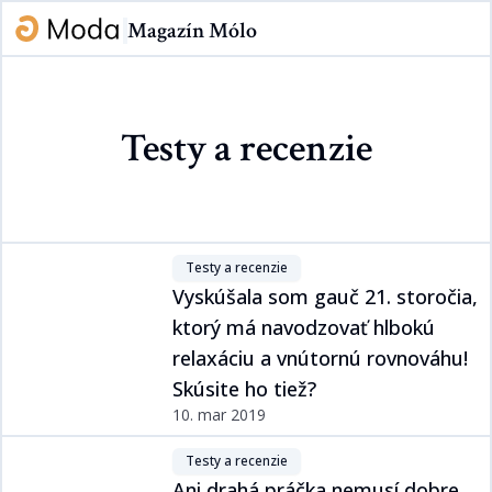
Magazín Mólo
Testy a recenzie​​​​‌ ‍ ​‍​‍‌‍ ‌ ​‍‌‍‍‌‌‍‌ ‌‍‍‌‌‍ ‍​‍​‍​ ‍‍​‍​‍‌ ​ ‌‍​‌‌‍ ‍‌‍‍‌‌ ‌​‌ ‍‌​‍ ‍‌‍‍‌‌‍ ​‍​‍​‍ ​​‍​‍‌‍‍​‌ ​‍‌‍‌‌‌‍‌‍​‍​‍​ ‍‍​‍​‍‌‍‍​‌ ‌​‌ ‌​‌ ​​​ ‍‍​‍ ​‍ ‌‍ ​‌‍ ‌‍​ ‌‍​‌‌‍ ​‌‍‍​‌‍ ‌ ​ ‌ ‌​​ ‍‍​ ​ ​ ​​​ ​​​ ​​​‍ ‌ ​ ‌ ‌​‌ ‌‌‌‍‌​‌‍‍‌‌‍ ​‍ ‌‍‍‌‌‍ ‍‌ ‌​‌‍‌‌‌‍ ‍‌ ‌​​‍ ‌‍‌‌‌‍‌​‌‍‍‌‌ ‌​​‍ ‌‍ ‌‌‍ ‌‍‌​‌‍‌‌​ ‌‌ ​​‌ ​‍‌‍‌‌‌ ​ ‌‍‌‌‌‍ ‍‌ ‌​‌‍​‌‌ ‌​‌‍‍‌‌‍ ‌‍ ‍​ ‍ ‌‍‍‌‌‍‌​​ ‌‌‍​ ‌‍​‌‌ ‌​‌‍‌‌‌‍‌ ‌‍ ‌ ​‍‌ ‍‌​‍ ‌​ ​‌​ ‌‍​ ‍ ‌ ‌​‌ ‍‌‌ ​​‌‍‌‌​ ‌‌‍​ ‌‍​‌‌ ‌​‌‍‌‌‌‍‌ ‌‍ ‌ ​‍‌ ‍‌​ ‍ ‌ ​​‌‍​‌‌ ‌​‌‍‍​​ ‌‌‍ ‍‌‍​‌‌‍ ‌‌‍‌‌​ ‌‍​‍‌‍​‌‌ ​ ‌‍‌‌‌‌‌‌‌ ​‍‌‍ ​​ ‌‌‍‍​‌ ‌​‌ ‌​‌ ​​​‍‌‌​ ​ ‌​​‌​‍‌‌​ ​‍‌​‌‍​‍‌‌​ ​‍‌​‌‍‌‍ ​‌‍ ‌‍​ ‌‍​‌‌‍ ​‌‍‍​‌‍ ‌ ​ ‌ ‌​​‍‌‌​ ​ ‌​​‌​ ​ ​ ​​​ ​​​ ​​​‍‌‌​ ​‍‌​‌‍‌ ​ ‌ ‌​‌ ‌‌‌‍‌​‌‍‍‌‌‍ ​‍‌‍‌‍‍‌‌‍‌​​ ‌‌‍​ ‌‍​‌‌ ‌​‌‍‌‌‌‍‌ ‌‍ ‌ ​‍‌ ‍‌​‍ ‌​ ​‌​ ‌‍​‍‌‍‌ ‌​‌ ‍‌‌ ​​‌‍‌‌​ ‌‌‍​ ‌‍​‌‌ ‌​‌‍‌‌‌‍‌ ‌‍ ‌ ​‍‌ ‍‌​‍‌‍‌ ​​‌‍​‌‌ ‌​‌‍‍​​ ‌‌‍ ‍‌‍​‌‌‍ ‌‌‍‌‌​‍‌‍‌ ​​‌‍‌‌‌ ​‍‌ ​ ‌ ​​‌‍‌‌‌‍​ ‌ ‌​‌‍‍‌‌ ‌‍‌‍‌‌​ ‌‌ ​​‌ ‌‌‌‍​‍‌‍ ​‌‍‍‌‌ ​ ‌‍‍​‌‍‌‌‌‍‌​​‍​‍‌ ‌
Testy a recenzie​​​​‌ ‍ ​‍​‍‌‍ ‌ ​‍‌‍‍‌‌‍‌ ‌‍‍‌‌‍ ‍​‍​‍​ ‍‍​‍​‍‌ ​ ‌‍​‌‌‍ ‍‌‍‍‌‌ ‌​‌ ‍‌​‍ ‍‌‍‍‌‌‍ ​‍​‍​‍ ​​‍​‍‌‍‍​‌ ​‍‌‍‌‌‌‍‌‍​‍​‍​ ‍‍​‍​‍‌‍‍​‌ ‌​‌ ‌​‌ ​​​ ‍‍​‍ ​‍ ‌‍ ​‌‍ ‌‍​ ‌‍​‌‌‍ ​‌‍‍​‌‍ ‌ ​ ‌ ‌​​ ‍‍​ ​ ​ ​​​ ​​​ ​​​‍ ‌ ​ ‌ ‌​‌ ‌‌‌‍‌​‌‍‍‌‌‍ ​‍ ‌‍‍‌‌‍ ‍‌ ‌​‌‍‌‌‌‍ ‍‌ ‌​​‍ ‌‍‌‌‌‍‌​‌‍‍‌‌ ‌​​‍ ‌‍ ‌‌‍ ‌‍‌​‌‍‌‌​ ‌‌ ​​‌ ​‍‌‍‌‌‌ ​ ‌‍‌‌‌‍ ‍‌ ‌​‌‍​‌‌ ‌​‌‍‍‌‌‍ ‌‍ ‍​ ‍ ‌‍‍‌‌‍‌​​ ‌‌‍​ ‌‍​‌‌ ‌​‌‍‌‌‌‍‌ ‌‍ ‌ ​‍‌ ‍‌​‍ ‌​ ​‌​ ‌‍​ ‍ ‌ ‌​‌ ‍‌‌ ​​‌‍‌‌​ ‌‌‍​ ‌‍​‌‌ ‌​‌‍‌‌‌‍‌ ‌‍ ‌ ​‍‌ ‍‌​ ‍ ‌ ​​‌‍​‌‌ ‌​‌‍‍​​ ‌‌‍ ‍‌‍​‌‌‍ ‌‌‍‌‌​ ‌‍​‍‌‍​‌‌ ​ ‌‍‌‌‌‌‌‌‌ ​‍‌‍ ​​ ‌‌‍‍​‌ ‌​‌ ‌​‌ ​​​‍‌‌​ ​ ‌​​‌​‍‌‌​ ​‍‌​‌‍​‍‌‌​ ​‍‌​‌‍‌‍ ​‌‍ ‌‍​ ‌‍​‌‌‍ ​‌‍‍​‌‍ ‌ ​ ‌ ‌​​‍‌‌​ ​ ‌​​‌​ ​ ​ ​​​ ​​​ ​​​‍‌‌​ ​‍‌​‌‍‌ ​ ‌ ‌​‌ ‌‌‌‍‌​‌‍‍‌‌‍ ​‍‌‍‌‍‍‌‌‍‌​​ ‌‌‍​ ‌‍​‌‌ ‌​‌‍‌‌‌‍‌ ‌‍ ‌ ​‍‌ ‍‌​‍ ‌​ ​‌​ ‌‍​‍‌‍‌ ‌​‌ ‍‌‌ ​​‌‍‌‌​ ‌‌‍​ ‌‍​‌‌ ‌​‌‍‌‌‌‍‌ ‌‍ ‌ ​‍‌ ‍‌​‍‌‍‌ ​​‌‍​‌‌ ‌​‌‍‍​​ ‌‌‍ ‍‌‍​‌‌‍ ‌‌‍‌‌​‍‌‍‌ ​​‌‍‌‌‌ ​‍‌ ​ ‌ ​​‌‍‌‌‌‍​ ‌ ‌​‌‍‍‌‌ ‌‍‌‍‌‌​ ‌‌ ​​‌ ‌‌‌‍​‍‌‍ ​‌‍‍‌‌ ​ ‌‍‍​‌‍‌‌‌‍‌​​‍​‍‌ ‌
Vyskúšala som gauč 21. storočia,
ktorý má navodzovať hlbokú
relaxáciu a vnútornú rovnováhu!
Skúsite ho tiež?​​​​‌ ‍ ​‍​‍‌‍ ‌ ​‍‌‍‍‌‌‍‌ ‌‍‍‌‌‍ ‍​‍​‍​ ‍‍​‍​‍‌ ​ ‌‍​‌‌‍ ‍‌‍‍‌‌ ‌​‌ ‍‌​‍ ‍‌‍‍‌‌‍ ​‍​‍​‍ ​​‍​‍‌‍‍​‌ ​‍‌‍‌‌‌‍‌‍​‍​‍​ ‍‍​‍​‍‌‍‍​‌ ‌​‌ ‌​‌ ​​​ ‍‍​‍ ​‍ ‌‍ ​‌‍ ‌‍​ ‌‍​‌‌‍ ​‌‍‍​‌‍ ‌ ​ ‌ ‌​​ ‍‍​ ​ ​ ​​​ ​​​ ​​​‍ ‌ ​ ‌ ‌​‌ ‌‌‌‍‌​‌‍‍‌‌‍ ​‍ ‌‍‍‌‌‍ ‍‌ ‌​‌‍‌‌‌‍ ‍‌ ‌​​‍ ‌‍‌‌‌‍‌​‌‍‍‌‌ ‌​​‍ ‌‍ ‌‌‍ ‌‍‌​‌‍‌‌​ ‌‌ ​​‌ ​‍‌‍‌‌‌ ​ ‌‍‌‌‌‍ ‍‌ ‌​‌‍​‌‌ ‌​‌‍‍‌‌‍ ‌‍ ‍​ ‍ ‌‍‍‌‌‍‌​​ ‌‌ ​​‌‍ ‌ ​ ‌ ‌​​‍ ‌​ ​‍​ ‍​​ ​‍​ ‍​​ ‌ ​ ‍‌​ ‍ ‌ ‌​‌ ‍‌‌ ​​‌‍‌‌​ ‌‌ ​​‌‍ ‌ ​ ‌ ‌​​ ‍ ‌ ​​‌‍​‌‌ ‌​‌‍‍​​ ‌‌ ‌​‌‍‍‌‌ ‌​‌‍ ​‌‍‌‌​ ‌‍​‍‌‍​‌‌ ​ ‌‍‌‌‌‌‌‌‌ ​‍‌‍ ​​ ‌‌‍‍​‌ ‌​‌ ‌​‌ ​​​‍‌‌​ ​ ‌​​‌​‍‌‌​ ​‍‌​‌‍​‍‌‌​ ​‍‌​‌‍‌‍ ​‌‍ ‌‍​ ‌‍​‌‌‍ ​‌‍‍​‌‍ ‌ ​ ‌ ‌​​‍‌‌​ ​ ‌​​‌​ ​ ​ ​​​ ​​​ ​​​‍‌‌​ ​‍‌​‌‍‌ ​ ‌ ‌​‌ ‌‌‌‍‌​‌‍‍‌‌‍ ​‍‌‍‌‍‍‌‌‍‌​​ ‌‌ ​​‌‍ ‌ ​ ‌ ‌​​‍ ‌​ ​‍​ ‍​​ ​‍​ ‍​​ ‌ ​ ‍‌​‍‌‍‌ ‌​‌ ‍‌‌ ​​‌‍‌‌​ ‌‌ ​​‌‍ ‌ ​ ‌ ‌​​‍‌‍‌ ​​‌‍​‌‌ ‌​‌‍‍​​ ‌‌ ‌​‌‍‍‌‌ ‌​‌‍ ​‌‍‌‌​‍‌‍‌ ​​‌‍‌‌‌ ​‍‌ ​ ‌ ​​‌‍‌‌‌‍​ ‌ ‌​‌‍‍‌‌ ‌‍‌‍‌‌​ ‌‌ ​​‌ ‌‌‌‍​‍‌‍ ​‌‍‍‌‌ ​ ‌‍‍​‌‍‌‌‌‍‌​​‍​‍‌ ‌
10. mar 2019
Testy a recenzie​​​​‌ ‍ ​‍​‍‌‍ ‌ ​‍‌‍‍‌‌‍‌ ‌‍‍‌‌‍ ‍​‍​‍​ ‍‍​‍​‍‌ ​ ‌‍​‌‌‍ ‍‌‍‍‌‌ ‌​‌ ‍‌​‍ ‍‌‍‍‌‌‍ ​‍​‍​‍ ​​‍​‍‌‍‍​‌ ​‍‌‍‌‌‌‍‌‍​‍​‍​ ‍‍​‍​‍‌‍‍​‌ ‌​‌ ‌​‌ ​​​ ‍‍​‍ ​‍ ‌‍ ​‌‍ ‌‍​ ‌‍​‌‌‍ ​‌‍‍​‌‍ ‌ ​ ‌ ‌​​ ‍‍​ ​ ​ ​​​ ​​​ ​​​‍ ‌ ​ ‌ ‌​‌ ‌‌‌‍‌​‌‍‍‌‌‍ ​‍ ‌‍‍‌‌‍ ‍‌ ‌​‌‍‌‌‌‍ ‍‌ ‌​​‍ ‌‍‌‌‌‍‌​‌‍‍‌‌ ‌​​‍ ‌‍ ‌‌‍ ‌‍‌​‌‍‌‌​ ‌‌ ​​‌ ​‍‌‍‌‌‌ ​ ‌‍‌‌‌‍ ‍‌ ‌​‌‍​‌‌ ‌​‌‍‍‌‌‍ ‌‍ ‍​ ‍ ‌‍‍‌‌‍‌​​ ‌‌‍​ ‌‍​‌‌ ‌​‌‍‌‌‌‍‌ ‌‍ ‌ ​‍‌ ‍‌​‍ ‌​ ​‌​ ‌‍​ ‍ ‌ ‌​‌ ‍‌‌ ​​‌‍‌‌​ ‌‌‍​ ‌‍​‌‌ ‌​‌‍‌‌‌‍‌ ‌‍ ‌ ​‍‌ ‍‌​ ‍ ‌ ​​‌‍​‌‌ ‌​‌‍‍​​ ‌‌‍ ‍‌‍​‌‌‍ ‌‌‍‌‌​ ‌‍​‍‌‍​‌‌ ​ ‌‍‌‌‌‌‌‌‌ ​‍‌‍ ​​ ‌‌‍‍​‌ ‌​‌ ‌​‌ ​​​‍‌‌​ ​ ‌​​‌​‍‌‌​ ​‍‌​‌‍​‍‌‌​ ​‍‌​‌‍‌‍ ​‌‍ ‌‍​ ‌‍​‌‌‍ ​‌‍‍​‌‍ ‌ ​ ‌ ‌​​‍‌‌​ ​ ‌​​‌​ ​ ​ ​​​ ​​​ ​​​‍‌‌​ ​‍‌​‌‍‌ ​ ‌ ‌​‌ ‌‌‌‍‌​‌‍‍‌‌‍ ​‍‌‍‌‍‍‌‌‍‌​​ ‌‌‍​ ‌‍​‌‌ ‌​‌‍‌‌‌‍‌ ‌‍ ‌ ​‍‌ ‍‌​‍ ‌​ ​‌​ ‌‍​‍‌‍‌ ‌​‌ ‍‌‌ ​​‌‍‌‌​ ‌‌‍​ ‌‍​‌‌ ‌​‌‍‌‌‌‍‌ ‌‍ ‌ ​‍‌ ‍‌​‍‌‍‌ ​​‌‍​‌‌ ‌​‌‍‍​​ ‌‌‍ ‍‌‍​‌‌‍ ‌‌‍‌‌​‍‌‍‌ ​​‌‍‌‌‌ ​‍‌ ​ ‌ ​​‌‍‌‌‌‍​ ‌ ‌​‌‍‍‌‌ ‌‍‌‍‌‌​ ‌‌ ​​‌ ‌‌‌‍​‍‌‍ ​‌‍‍‌‌ ​ ‌‍‍​‌‍‌‌‌‍‌​​‍​‍‌ ‌
Ani drahá práčka nemusí dobre