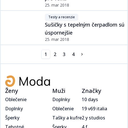
25. mar 2018
Testy a recenzie​​​​‌ ‍ ​‍​‍‌‍ ‌ ​‍‌‍‍‌‌‍‌ ‌‍‍‌‌‍ ‍​‍​‍​ ‍‍​‍​‍‌ ​ ‌‍​‌‌‍ ‍‌‍‍‌‌ ‌​‌ ‍‌​‍ ‍‌‍‍‌‌‍ ​‍​‍​‍ ​​‍​‍‌‍‍​‌ ​‍‌‍‌‌‌‍‌‍​‍​‍​ ‍‍​‍​‍‌‍‍​‌ ‌​‌ ‌​‌ ​​​ ‍‍​‍ ​‍ ‌‍ ​‌‍ ‌‍​ ‌‍​‌‌‍ ​‌‍‍​‌‍ ‌ ​ ‌ ‌​​ ‍‍​ ​ ​ ​​​ ​​​ ​​​‍ ‌ ​ ‌ ‌​‌ ‌‌‌‍‌​‌‍‍‌‌‍ ​‍ ‌‍‍‌‌‍ ‍‌ ‌​‌‍‌‌‌‍ ‍‌ ‌​​‍ ‌‍‌‌‌‍‌​‌‍‍‌‌ ‌​​‍ ‌‍ ‌‌‍ ‌‍‌​‌‍‌‌​ ‌‌ ​​‌ ​‍‌‍‌‌‌ ​ ‌‍‌‌‌‍ ‍‌ ‌​‌‍​‌‌ ‌​‌‍‍‌‌‍ ‌‍ ‍​ ‍ ‌‍‍‌‌‍‌​​ ‌‌‍​ ‌‍​‌‌ ‌​‌‍‌‌‌‍‌ ‌‍ ‌ ​‍‌ ‍‌​‍ ‌​ ​‌​ ‌‍​ ‍ ‌ ‌​‌ ‍‌‌ ​​‌‍‌‌​ ‌‌‍​ ‌‍​‌‌ ‌​‌‍‌‌‌‍‌ ‌‍ ‌ ​‍‌ ‍‌​ ‍ ‌ ​​‌‍​‌‌ ‌​‌‍‍​​ ‌‌‍ ‍‌‍​‌‌‍ ‌‌‍‌‌​ ‌‍​‍‌‍​‌‌ ​ ‌‍‌‌‌‌‌‌‌ ​‍‌‍ ​​ ‌‌‍‍​‌ ‌​‌ ‌​‌ ​​​‍‌‌​ ​ ‌​​‌​‍‌‌​ ​‍‌​‌‍​‍‌‌​ ​‍‌​‌‍‌‍ ​‌‍ ‌‍​ ‌‍​‌‌‍ ​‌‍‍​‌‍ ‌ ​ ‌ ‌​​‍‌‌​ ​ ‌​​‌​ ​ ​ ​​​ ​​​ ​​​‍‌‌​ ​‍‌​‌‍‌ ​ ‌ ‌​‌ ‌‌‌‍‌​‌‍‍‌‌‍ ​‍‌‍‌‍‍‌‌‍‌​​ ‌‌‍​ ‌‍​‌‌ ‌​‌‍‌‌‌‍‌ ‌‍ ‌ ​‍‌ ‍‌​‍ ‌​ ​‌​ ‌‍​‍‌‍‌ ‌​‌ ‍‌‌ ​​‌‍‌‌​ ‌‌‍​ ‌‍​‌‌ ‌​‌‍‌‌‌‍‌ ‌‍ ‌ ​‍‌ ‍‌​‍‌‍‌ ​​‌‍​‌‌ ‌​‌‍‍​​ ‌‌‍ ‍‌‍​‌‌‍ ‌‌‍‌‌​‍‌‍‌ ​​‌‍‌‌‌ ​‍‌ ​ ‌ ​​‌‍‌‌‌‍​ ‌ ‌​‌‍‍‌‌ ‌‍‌‍‌‌​ ‌‌ ​​‌ ‌‌‌‍​‍‌‍ ​‌‍‍‌‌ ​ ‌‍‍​‌‍‌‌‌‍‌​​‍​‍‌ ‌
Sušičky s tepelným čerpadlom sú
úspornejšie​​​​‌ ‍ ​‍​‍‌‍ ‌ ​‍‌‍‍‌‌‍‌ ‌‍‍‌‌‍ ‍​‍​‍​ ‍‍​‍​‍‌ ​ ‌‍​‌‌‍ ‍‌‍‍‌‌ ‌​‌ ‍‌​‍ ‍‌‍‍‌‌‍ ​‍​‍​‍ ​​‍​‍‌‍‍​‌ ​‍‌‍‌‌‌‍‌‍​‍​‍​ ‍‍​‍​‍‌‍‍​‌ ‌​‌ ‌​‌ ​​​ ‍‍​‍ ​‍ ‌‍ ​‌‍ ‌‍​ ‌‍​‌‌‍ ​‌‍‍​‌‍ ‌ ​ ‌ ‌​​ ‍‍​ ​ ​ ​​​ ​​​ ​​​‍ ‌ ​ ‌ ‌​‌ ‌‌‌‍‌​‌‍‍‌‌‍ ​‍ ‌‍‍‌‌‍ ‍‌ ‌​‌‍‌‌‌‍ ‍‌ ‌​​‍ ‌‍‌‌‌‍‌​‌‍‍‌‌ ‌​​‍ ‌‍ ‌‌‍ ‌‍‌​‌‍‌‌​ ‌‌ ​​‌ ​‍‌‍‌‌‌ ​ ‌‍‌‌‌‍ ‍‌ ‌​‌‍​‌‌ ‌​‌‍‍‌‌‍ ‌‍ ‍​ ‍ ‌‍‍‌‌‍‌​​ ‌‌ ​​‌‍ ‌ ​ ‌ ‌​​‍ ‌​ ​‍​ ‍‌​ ​‍​ ‌‍​ ‌​​ ‌ ​ ‍ ‌ ‌​‌ ‍‌‌ ​​‌‍‌‌​ ‌‌ ​​‌‍ ‌ ​ ‌ ‌​​ ‍ ‌ ​​‌‍​‌‌ ‌​‌‍‍​​ ‌‌ ‌​‌‍‍‌‌ ‌​‌‍ ​‌‍‌‌​ ‌‍​‍‌‍​‌‌ ​ ‌‍‌‌‌‌‌‌‌ ​‍‌‍ ​​ ‌‌‍‍​‌ ‌​‌ ‌​‌ ​​​‍‌‌​ ​ ‌​​‌​‍‌‌​ ​‍‌​‌‍​‍‌‌​ ​‍‌​‌‍‌‍ ​‌‍ ‌‍​ ‌‍​‌‌‍ ​‌‍‍​‌‍ ‌ ​ ‌ ‌​​‍‌‌​ ​ ‌​​‌​ ​ ​ ​​​ ​​​ ​​​‍‌‌​ ​‍‌​‌‍‌ ​ ‌ ‌​‌ ‌‌‌‍‌​‌‍‍‌‌‍ ​‍‌‍‌‍‍‌‌‍‌​​ ‌‌ ​​‌‍ ‌ ​ ‌ ‌​​‍ ‌​ ​‍​ ‍‌​ ​‍​ ‌‍​ ‌​​ ‌ ​‍‌‍‌ ‌​‌ ‍‌‌ ​​‌‍‌‌​ ‌‌ ​​‌‍ ‌ ​ ‌ ‌​​‍‌‍‌ ​​‌‍​‌‌ ‌​‌‍‍​​ ‌‌ ‌​‌‍‍‌‌ ‌​‌‍ ​‌‍‌‌​‍‌‍‌ ​​‌‍‌‌‌ ​‍‌ ​ ‌ ​​‌‍‌‌‌‍​ ‌ ‌​‌‍‍‌‌ ‌‍‌‍‌‌​ ‌‌ ​​‌ ‌‌‌‍​‍‌‍ ​‌‍‍‌‌ ​ ‌‍‍​‌‍‌‌‌‍‌​​‍​‍‌ ‌
25. mar 2018
1
2
3
4
Ženy
Muži
Značky
Oblečenie
Doplnky
10 days
Doplnky
Oblečenie
19 v69 italia
Šperky
Tašky a kufre
2 y studios
Tehotné
Šperky
4 f