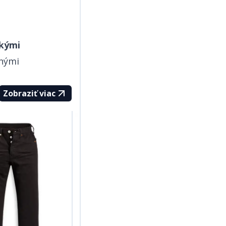
ľkými
nými
Zobraziť viac