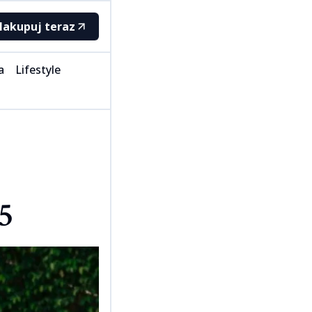
akupuj teraz
a
Lifestyle
dnutie
zmetika
Testy a recenzie
ess
asy a účesy
Štýlová technika
plnky a šperky
Dom a záhrada
arfumy
Voľný čas
‌‌‌‍​‍‌‍ ​‌‍‍‌‌ ​ ‌‍‍​‌‍‌‌‌‍‌​​‍​‍‌ ‌
ke-up a líčenie
Rozhovory
Ostatné
Cestovanie
Kultúra
Vzťahy