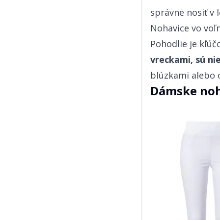
správne nosiť v lete háčkované kúsky.​​​​‌ ‍ ​‍​‍‌‍ ‌ ​‍‌‍‍‌‌‍‌ ‌‍‍‌‌‍ ‍​‍​‍​ ‍‍​‍​‍‌ ​ ‌‍​‌‌‍ ‍‌‍‍‌‌ ‌​‌ ‍‌​‍ ‍‌‍‍‌‌‍ ​‍​‍​‍ ​​‍​‍‌‍‍​‌ ​‍‌‍‌‌‌‍‌‍​‍​‍​ ‍‍​‍​‍‌‍‍​‌ ‌​‌ ‌​‌ ​​​ ‍‍​‍ ​‍ ‌‍ ​‌‍ ‌‍​ ‌‍​‌‌‍ ​‌‍‍​‌‍ ‌ ​ ‌ ‌​​ ‍‍​ ​ ​ ​​​ ​​​ ​​​‍ ‌ ​ ‌ ‌​‌ ‌‌‌‍‌​‌‍‍‌‌‍ ​‍ ‌‍‍‌‌‍ ‍‌ ‌​‌‍‌‌‌‍ ‍‌ ‌​​‍ ‌‍‌‌‌‍‌​‌‍‍‌‌ ‌​​‍ ‌‍ ‌‌‍ ‌‍‌​‌‍‌‌​ ‌‌ ​​‌ ​‍‌‍‌‌‌ ​ ‌‍‌‌‌‍ ‍‌ ‌​‌‍​‌‌ ‌​‌‍‍‌‌‍ ‌‍ ‍​ ‍ ‌‍‍‌‌‍‌​​ ‌​ ‍‌​ ​‌‌‍‌​​ ‌​‌‍‌‌​ ​‍‌‍‌‌‌‍‌​​‍ ‌​ ‌‍‌‍​ ‌‍‌‌​ ‍‌​‍ ‌​ ‌​‌‍​‌‌‍‌‌‌‍‌‍​‍ ‌​ ‍‌‌‍‌​‌‍​‌‌‍‌‌​‍ ‌​ ​​​ ‌​‌‍‌‌​ ‌‍​ ​‍​ ​‌​ ‌​​ ‌‍​ ‍‌​ ‌​​ ‌ ​ ‌‍​ ‍ ‌ ‌​‌ ‍‌‌ ​​‌‍‌‌​ ‌‌ ​​‌‍ ‌ ​ ‌ ‌​​ ‍ ‌ ​​‌‍​‌‌ ‌​‌‍‍​​ ‌‌‍​ ‌‍ ‌‍ ‍‌ ‌​‌‍‌‌‌‍ ‍‌ ‌​​‍‌‌​ ‌‌‌​​‍‌‌ ‌‍‍ ‌‍‌‌‌ ‍‌​‍‌‌​ ​ ‌​‌​​‍‌‌​ ​ ‌​‌​​‍‌‌​ ​‍​ ​‍​ ‌‌​ ‌‌‌‍​‌​ ​‍‌‍​‌​ ​ ​ ‌‌‌‍‌​‌‍​‌​ ‌‌​ ‌‍​ ‍​​‍‌‌​ ​‍​ ​‍​‍‌‌​ ‌‌‌​‌​​‍ ‍‌‍​ ‌‍‍​‌‍‍‌‌‍ ​‌‍‌​‌ ​‍‌‍‌‌‌
Nohavice vo voľnom štýle ​​​​‌ ‍ ​‍​‍‌‍ ‌ ​‍‌‍‍‌‌‍‌ ‌‍‍‌‌‍ ‍​‍​‍​ ‍‍​‍​‍‌ ​ ‌‍​‌‌‍ ‍‌‍‍‌‌ ‌​‌ ‍‌​‍ ‍‌‍‍‌‌‍ ​‍​‍​‍ ​​‍​‍‌‍‍​‌ ​‍‌‍‌‌‌‍‌‍​‍​‍​ ‍‍​‍​‍‌‍‍​‌ ‌​‌ ‌​‌ ​​​ ‍‍​‍ ​‍ ‌‍ ​‌‍ ‌‍​ ‌‍​‌‌‍ ​‌‍‍​‌‍ ‌ ​ ‌ ‌​​ ‍‍​ ​ ​ ​​​ ​​​ ​​​‍ ‌ ​ ‌ ‌​‌ ‌‌‌‍‌​‌‍‍‌‌‍ ​‍ ‌‍‍‌‌‍ ‍‌ ‌​‌‍‌‌‌‍ ‍‌ ‌​​‍ ‌‍‌‌‌‍‌​‌‍‍‌‌ ‌​​‍ ‌‍ ‌‌‍ ‌‍‌​‌‍‌‌​ ‌‌ ​​‌ ​‍‌‍‌‌‌ ​ ‌‍‌‌‌‍ ‍‌ ‌​‌‍​‌‌ ‌​‌‍‍‌‌‍ ‌‍ ‍​ ‍ ‌‍‍‌‌‍‌​​ ‌​ ‍‌​ ​‌‌‍‌​​ ‌​‌‍‌‌​ ​‍‌‍‌‌‌‍‌​​‍ ‌​ ‌‍‌‍​ ‌‍‌‌​ ‍‌​‍ ‌​ ‌​‌‍​‌‌‍‌‌‌‍‌‍​‍ ‌​ ‍‌‌‍‌​‌‍​‌‌‍‌‌​‍ ‌​ ​​​ ‌​‌‍‌‌​ ‌‍​ ​‍​ ​‌​ ‌​​ ‌‍​ ‍‌​ ‌​​ ‌ ​ ‌‍​ ‍ ‌ ‌​‌ ‍‌‌ ​​‌‍‌‌​ ‌‌ ​​‌‍ ‌ ​ ‌ ‌​​ ‍ ‌ ​​‌‍​‌‌ ‌​‌‍‍​​ ‌‌‍​ ‌‍ ‌‍ ‍‌ ‌​‌‍‌‌‌‍ ‍‌ ‌​​‍‌‌​ ‌‌‌​​‍‌‌ ‌‍‍ ‌‍‌‌‌ ‍‌​‍‌‌​ ​ ‌​‌​​‍‌‌​ ​ ‌​‌​​‍‌‌​ ​‍​ ​‍‌‍​ ​ ‌‌​ ‍​​ ‌‍‌‍​ ​ ‌ ​ ‌ ​ ​‌​ ‌‍‌‍​‍​ ‌‌​ ​​​‍‌‌​ ​‍​ ​‍​‍‌‌​ ‌‌‌​‌​​‍ ‍‌‍​ ‌‍‍​‌‍‍‌‌‍ ​‌‍‌​‌ ​‍‌‍‌‌‌‍ ‍​‍‌‌​ ‌‌‌​​‍‌‌ ‌‍‍ ‌‍‌‌‌ ‍‌​‍‌‌​ ​ ‌​‌​​‍‌‌​ ​ ‌​‌​​‍‌‌​ ​‍​ ​‍​ ‌​​ ​‍​ ‌‍​ ​ ​ ‌‌​ ‌‌​ ‍​​ ​‍​ ‌​​ ‌ ‌‍​ ​ ​ ​‍‌‌​ ​‍​ ​‍​‍‌‌​ ‌‌‌​‌​​‍ ‍‌ ‌​‌‍‌‌‌ ‍​‌ ‌​​ ‌‍​‍‌‍​‌‌ ​ ‌‍‌‌‌‌‌‌‌ ​‍‌‍ ​​ ‌‌‍‍​‌ ‌​‌ ‌​‌ ​​​‍‌‌​ ​ ‌​​‌​‍‌‌​ ​‍‌​‌‍​‍‌‌​ ​‍‌​‌‍‌‍ ​‌‍ ‌‍​ ‌‍​‌‌‍ ​‌‍‍​‌‍ ‌ ​ ‌ ‌​​‍‌‌​ ​ ‌​​‌​ ​ ​ ​​​ ​​​ ​​​‍‌‌​ ​‍‌​‌‍‌ ​ ‌ ‌​‌ ‌‌‌‍‌​‌‍‍‌‌‍ ​‍‌‍‌‍‍‌‌‍‌​
Pohodlie je kľúčové. ​​​​‌ ‍ ​‍​‍‌‍ ‌ ​‍‌‍‍‌‌‍‌ ‌‍‍‌‌‍ ‍​‍​‍​ ‍‍​‍​‍‌ ​ ‌‍​‌‌‍ ‍‌‍‍‌‌ ‌​‌ ‍‌​‍ ‍‌‍‍‌‌‍ ​‍​‍​‍ ​​‍​‍‌‍‍​‌ ​‍‌‍‌‌‌‍‌‍​‍​‍​ ‍‍​‍​‍‌‍‍​‌ ‌​‌ ‌​‌ ​​​ ‍‍​‍ ​‍ ‌‍ ​‌‍ ‌‍​ ‌‍​‌‌‍ ​‌‍‍​‌‍ ‌ ​ ‌ ‌​​ ‍‍​ ​ ​ ​​​ ​​​ ​​​‍ ‌ ​ ‌ ‌​‌ ‌‌‌‍‌​‌‍‍‌‌‍ ​‍ ‌‍‍‌‌‍ ‍‌ ‌​‌‍‌‌‌‍ ‍‌ ‌​​‍ ‌‍‌‌‌‍‌​‌‍‍‌‌ ‌​​‍ ‌‍ ‌‌‍ ‌‍‌​‌‍‌‌​ ‌‌ ​​‌ ​‍‌‍‌‌‌ ​ ‌‍‌‌‌‍ ‍‌ ‌​‌‍​‌‌ ‌​‌‍‍‌‌‍ ‌‍ ‍​ ‍ ‌‍‍‌‌‍‌​​ ‌​ ‍‌​ ​‌‌‍‌​​ ‌​‌‍‌‌​ ​‍‌‍‌‌‌‍‌​​‍ ‌​ ‌‍‌‍​ ‌‍‌‌​ ‍‌​‍ ‌​ ‌​‌‍​‌‌‍‌‌‌‍‌‍​‍ ‌​ ‍‌‌‍‌​‌‍​‌‌‍‌‌​‍ ‌​ ​​​ ‌​‌‍‌‌​ ‌‍​ ​‍​ ​‌​ ‌​​ ‌‍​ ‍‌​ ‌​​ ‌ ​ ‌‍​ ‍ ‌ ‌​‌ ‍‌‌ ​​‌‍‌‌​ ‌‌ ​​‌‍ ‌ ​ ‌ ‌​​ ‍ ‌ ​​‌‍​‌‌ ‌​‌‍‍​​ ‌‌‍​ ‌‍ ‌‍ ‍‌ ‌​‌‍‌‌‌‍ ‍‌ ‌​​‍‌‌​ ‌‌‌​​‍‌‌ ‌‍‍ ‌‍‌‌‌ ‍‌​‍‌‌​ ​ ‌​‌​​‍‌‌​ ​ ‌​‌​​‍‌‌​ ​‍​ ​‍​ ‌‍​ ‌‌‌‍‌‌​ ‌​​ ‌‍​ ​​​ ‍​​ ​‌​ ​‍​ ​​‌‍‌​​ ‌‌​‍‌‌​ ​‍​ ​‍​‍‌‌​ ‌‌‌​‌​​‍ ‍‌‍​ ‌‍‍​‌‍‍‌‌‍ ​‌‍‌​‌ ​‍‌‍‌‌‌‍ ‍​‍‌‌​ ‌‌‌​​‍‌‌ ‌‍‍ ‌‍‌‌‌ ‍‌​‍‌‌​ ​ ‌​‌​​‍‌‌​ ​ ‌​‌​​‍‌‌​ ​‍​ ​‍​ ​‍​ ‌‍​ ​‍‌‍​‌​ ‌‌‌‍​‌‌‍‌​​ ‌‍‌‍​‌​ ‌‍‌‍​‌‌‍​‌​‍‌‌​ ​‍​ ​‍​‍‌‌​ ‌‌‌​‌​​‍ ‍‌ ‌​‌‍‌‌‌ ‍​‌ ‌​​ ‌‍​‍‌‍​‌‌ ​ ‌‍‌‌‌‌‌‌‌ ​‍‌‍ ​​ ‌‌‍‍​‌ ‌​‌ ‌​‌ ​​​‍‌‌​ ​ ‌​​‌​‍‌‌​ ​‍‌​‌‍​‍‌‌​ ​‍‌​‌‍‌‍ ​‌‍ ‌‍​ ‌‍​‌‌‍ ​‌‍‍​‌‍ ‌ ​ ‌ ‌​​‍‌‌​ ​ ‌​​‌​ ​ ​ ​​​ ​​​ ​​​‍‌‌​ ​‍‌​‌‍‌ ​ ‌ ‌​‌ ‌‌‌‍‌​‌‍‍‌‌‍ ​‍‌‍‌‍‍‌‌‍‌​​ ‌​ ‍‌​ ​‌‌‍‌​​ ‌​‌‍‌‌​ ​‍‌‍‌‌‌‍‌​​‍ ‌​ ‌‍‌‍​ ‌‍‌‌​ ‍‌​‍ ‌​ ‌​‌‍​‌‌‍‌‌‌‍‌‍​‍ ‌​ ‍‌‌‍‌​‌‍​‌‌‍‌‌​‍ ‌​ ​​​ ‌​‌‍‌‌​ ‌‍​ ​‍​ ​‌​ ‌​​ ‌‍​ ‍‌​ ‌​​ ‌ ​ ‌‍​‍‌‍‌ ‌​‌ ‍‌‌ ​​‌‍‌‌​ ‌‌ ​​‌‍ ‌ ​ ‌ ‌​​‍‌‍‌ ​​‌‍​‌‌ ‌​‌‍‍​​ ‌‌‍​ ‌‍ ‌‍ ‍‌ ‌​‌‍‌‌‌‍ ‍‌ ‌​​‍‌‌​ ‌‌‌​​‍‌‌ ‌‍‍ ‌‍‌‌‌ ‍‌​‍‌‌​ ​ ‌​‌​​‍‌‌​ ​ ‌​‌​​‍‌‌​ ​‍​ ​‍​ ‌‍​ ‌‌‌‍‌‌​ ‌​​ ‌‍​ ​​​ ‍​
vreckami, sú nielen praktické, ale aj štýlové.​​​​‌ ‍ ​‍​‍‌‍ ‌ ​‍‌‍‍‌‌‍‌ ‌‍‍‌‌‍ ‍​‍​‍​ ‍‍​‍​‍‌ ​ ‌‍​‌‌‍ ‍‌‍‍‌‌ ‌​‌ ‍‌​‍ ‍‌‍‍‌‌‍ ​‍​‍​‍ ​​‍​‍‌‍‍​‌ ​‍‌‍‌‌‌‍‌‍​‍​‍​ ‍‍​‍​‍‌‍‍​‌ ‌​‌ ‌​‌ ​​​ ‍‍​‍ ​‍ ‌‍ ​‌‍ ‌‍​ ‌‍​‌‌‍ ​‌‍‍​‌‍ ‌ ​ ‌ ‌​​ ‍‍​ ​ ​ ​​​ ​​​ ​​​‍ ‌ ​ ‌ ‌​‌ ‌‌‌‍‌​‌‍‍‌‌‍ ​‍ ‌‍‍‌‌‍ ‍‌ ‌​‌‍‌‌‌‍ ‍‌ ‌​​‍ ‌‍‌‌‌‍‌​‌‍‍‌‌ ‌​​‍ ‌‍ ‌‌‍ ‌‍‌​‌‍‌‌​ ‌‌ ​​‌ ​‍‌‍‌‌‌ ​ ‌‍‌‌‌‍ ‍‌ ‌​‌‍​‌‌ ‌​‌‍‍‌‌‍ ‌‍ ‍​ ‍ ‌‍‍‌‌‍‌​​ ‌​ ‍‌​ ​‌‌‍‌​​ ‌​‌‍‌‌​ ​‍‌‍‌‌‌‍‌​​‍ ‌​ ‌‍‌‍​ ‌‍‌‌​ ‍‌​‍ ‌​ ‌​‌‍​‌‌‍‌‌‌‍‌‍​‍ ‌​ ‍‌‌‍‌​‌‍​‌‌‍‌‌​‍ ‌​ ​​​ ‌​‌‍‌‌​ ‌‍​ ​‍​ ​‌​ ‌​​ ‌‍​ ‍‌​ ‌​​ ‌ ​ ‌‍​ ‍ ‌ ‌​‌ ‍‌‌ ​​‌‍‌‌​ ‌‌ ​​‌‍ ‌ ​ ‌ ‌​​ ‍ ‌ ​​‌‍​‌‌ ‌​‌‍‍​​ ‌‌‍​ ‌‍ ‌‍ ‍‌ ‌​‌‍‌‌‌‍ ‍‌ ‌​​‍‌‌​ ‌‌‌​​‍‌‌
blúzkami alebo crop topmi vytvára vyvážený a moderný vzhľad.​​​​‌ ‍ ​‍​‍‌‍ ‌ ​‍‌‍‍‌‌‍‌ ‌‍‍‌‌‍ ‍​‍​‍​ ‍‍​‍​‍‌ ​ ‌‍​‌‌‍ ‍‌‍‍‌‌ ‌​‌ ‍‌​‍ ‍‌‍‍‌‌‍ ​‍​‍​‍ ​​‍​‍‌‍‍​‌ ​‍‌‍‌‌‌‍‌‍​‍​‍​ ‍‍​‍​‍‌‍‍​‌ ‌​‌ ‌​‌ ​​​ ‍‍​‍ ​‍ ‌‍ ​‌‍ ‌‍​ ‌‍​‌‌‍ ​‌‍‍​‌‍ ‌ ​ ‌ ‌​​ ‍‍​ ​ ​ ​​​ ​​​ ​​​‍ ‌ ​ ‌ ‌​‌ ‌‌‌‍‌​‌‍‍‌‌‍ ​‍ ‌‍‍‌‌‍ ‍‌ ‌​‌‍‌‌‌‍ ‍‌ ‌​​‍ ‌‍‌‌‌‍‌​‌‍‍‌‌ ‌​​‍ ‌‍ ‌‌‍ ‌‍‌​‌‍‌‌​ ‌‌ ​​‌ ​‍‌‍‌‌‌ ​ ‌‍‌‌‌‍ ‍‌ ‌​‌‍​‌‌ ‌​‌‍‍‌‌‍ ‌‍ ‍​ ‍ ‌‍‍‌‌‍‌​​ ‌​ ‍‌​ ​‌‌‍‌​​ ‌​‌‍‌‌​ ​‍‌‍‌‌‌‍‌​​‍ ‌​ ‌‍‌‍​ ‌‍‌‌​ ‍‌​‍ ‌​ ‌
Dámske noh