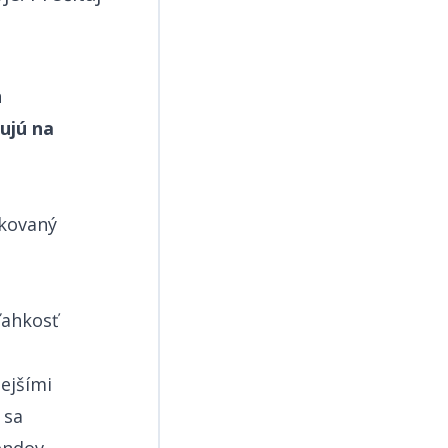
h
ujú na
ikovaný
ľahkosť
nejšími
 sa
​‍‌‌​ ​‍​ ​‍​‍‌‌​ ‌‌‌​‌​​‍ ‍‌ ‌​‌‍‌‌‌ ‍​‌ ‌​​‍‌‍‌ ​​‌‍‌‌‌ ​‍‌ ​ ‌ ​​‌‍‌‌‌‍​ ‌ ‌​‌‍‍‌‌ ‌‍‌‍‌‌​ ‌‌ ​​‌ ‌‌‌‍​‍‌‍ ​‌‍‍‌‌ ​ ‌‍‍​‌‍‌‌‌‍‌​​‍​‍‌ ‌
​​​​‌ ‍ ​‍​‍‌‍ ‌ ​‍‌‍‍‌‌‍‌ ‌‍‍‌‌‍ ‍​‍​‍​ ‍‍​‍​‍‌ ​ ‌‍​‌‌‍ ‍‌‍‍‌‌ ‌​‌ ‍‌​‍ ‍‌‍‍‌‌‍ ​‍​‍​‍ ​​‍​‍‌‍‍​‌ ​‍‌‍‌‌‌‍‌‍​‍​‍​ ‍‍​‍​‍‌‍‍​‌ ‌​‌ ‌​‌ ​​​ ‍‍​‍ ​‍ ‌‍ ​‌‍ ‌‍​ ‌‍​‌‌‍ ​‌‍‍​‌‍ ‌ ​ ‌ ‌​​ ‍‍​ ​ ​ ​​​ ​​​ ​​​‍ ‌ ​ ‌ ‌​‌ ‌‌‌‍‌​‌‍‍‌‌‍ ​‍ ‌‍‍‌‌‍ ‍‌ ‌​‌‍‌‌‌‍ ‍‌ ‌​​‍ ‌‍‌‌‌‍‌​‌‍‍‌‌ ‌​​‍ ‌‍ ‌‌‍ ‌‍‌​‌‍‌‌​ ‌‌ ​​‌ ​‍‌‍‌‌‌ ​ ‌‍‌‌‌‍ ‍‌ ‌​‌‍​‌‌ ‌​‌‍‍‌‌‍ ‌‍ ‍​ ‍ ‌‍‍‌‌‍‌​​ ‌​ ‍‌​ ​‌‌‍‌​​ ‌​‌‍‌‌​ ​‍‌‍‌‌‌‍‌​​‍ ‌​ ‌‍‌‍​ ‌‍‌‌​ ‍‌​‍ ‌​ ‌​‌‍​‌‌‍‌‌‌‍‌‍​‍ ‌​ ‍‌‌‍‌​‌‍​‌‌‍‌‌​‍ ‌​ ​​​ ‌​‌‍‌‌​ ‌‍​ ​‍​ ​‌​ ‌​​ ‌‍​ ‍‌​ ‌​​ ‌ ​ ‌‍​ ‍ ‌ ‌​‌ ‍‌‌ ​​‌‍‌‌​ ‌‌ ​​‌‍ ‌ ​ ‌ ‌​​ ‍ ‌ ​​‌‍​‌‌ ‌​‌‍‍​​ ‌‌‍​ ‌‍ ‌‍ ‍‌ ‌​‌‍‌‌‌‍ ‍‌ ‌​​‍‌‌​ ‌‌‌​​‍‌‌ ‌‍‍ ‌‍‌‌‌ ‍‌​‍‌‌​ ​ ‌​‌​​‍‌‌​ ​ ‌​‌​​‍‌‌​ ​‍​ ​‍‌‍​‌​ ‍​​ ‌‍‌‍​‌‌‍‌​​ ​​​ ‌‍​ ‌​‌‍​‍‌‍‌​‌‍‌​​ ‍​​‍‌‌​ ​‍​ ​‍​‍‌‌​ ‌‌‌​‌​​‍ ‍‌‍​ ‌‍‍​‌‍‍‌‌‍ ​‌‍‌​‌ ​‍‌‍‌‌‌‍ ‍​‍‌‌​ ‌‌‌​​‍‌‌ ‌‍‍ ‌‍‌‌‌ ‍‌​‍‌‌​ ​ ‌​‌​​‍‌‌​ ​ ‌​‌​​‍‌‌​ ​‍​ ​‍​ ​​​ ‍​​ ​ ​ ​ ​ ​ ​ ​​​ ‌ ​ ​ ​ ​‍​ ‍‌‌‍​‌​ ‌​​‍‌‌​ ​‍​ ​‍​‍‌‌​ ‌‌‌​‌​​‍ ‍‌ ‌​‌‍‌‌‌ ‍​‌ ‌​​ ‌‍​‍‌‍​‌‌ ​ ‌‍‌‌‌‌‌‌‌ ​‍‌‍ ​​ ‌‌‍‍​‌ ‌​‌ ‌​‌ ​​​‍‌‌​ ​ ‌​​‌​‍‌‌​ ​‍‌​‌‍​‍‌‌​ ​‍‌​‌‍‌‍ ​‌‍ ‌‍​ ‌‍​‌‌‍ ​‌‍‍​‌‍ ‌ ​ ‌ ‌​​‍‌‌​ ​ ‌​​‌​ ​ ​ ​​​ ​​​ ​​​‍‌‌​ ​‍‌​‌‍‌ ​ ‌ ‌​‌ ‌‌‌‍‌​‌‍‍‌‌‍ ​‍‌‍‌‍‍‌‌‍‌​​ ‌​ ‍‌​ ​‌‌‍‌​​ ‌​‌‍‌‌​ ​‍‌‍‌‌‌‍‌​​‍ ‌​ ‌‍‌‍​ ‌‍‌‌​ ‍‌​‍ ‌​ ‌​‌‍​‌‌‍‌‌‌‍‌‍​‍ ‌​ ‍‌‌‍‌​‌‍​‌‌‍‌‌​‍ ‌​ ​​​ ‌​‌‍‌‌​ ‌‍​ ​‍​ ​‌​ ‌​​ ‌‍​ ‍‌​ ‌​​ ‌ ​ ‌‍​‍‌‍‌ ‌​‌ ‍‌‌ ​​‌‍‌‌​ ‌‌ ​​‌‍ ‌ ​ ‌ ‌​​‍‌‍‌ ​​‌‍​‌‌ ‌​‌‍‍​​ ‌‌‍​ ‌‍ ‌‍ ‍‌ ‌​‌‍‌‌‌‍ ‍‌ ‌​​‍‌‌​ ‌‌‌​​‍‌‌ ‌‍‍ ‌‍‌‌‌ ‍‌​‍‌‌​ ​ ‌​‌​​‍‌‌​ ​ ‌​‌​​‍‌‌​ ​‍​ ​‍‌‍​‌​ ‍​​ ‌‍‌‍​‌‌‍‌​​ ​​​ ‌‍​ ‌​‌‍​‍‌‍‌​‌‍‌​​ ‍​​‍‌‌​ ​‍​ ​‍​‍‌‌​ ‌‌‌​‌​​‍ ‍‌‍​ ‌‍‍​‌‍‍‌‌‍ ​‌‍‌​‌ ​‍‌‍‌‌‌‍ ‍​‍‌‌​ ‌‌‌​​‍‌‌ ‌‍‍ ‌‍‌‌‌ ‍‌​‍‌‌​ ​ ‌​‌​​‍‌‌​ ​ ‌​‌​​‍‌‌​ ​‍​ ​‍​ ​​​ ‍​​ ​ ​ ​ ​ ​ ​ ​​​ ‌ ​ ​ ​ ​‍​ ‍‌‌‍​‌​ ‌​​‍‌‌​ ​‍​ ​‍​‍‌‌​ ‌‌‌​‌​​‍ ‍‌ ‌​‌‍‌‌‌ ‍​‌ ‌​​‍‌‍‌ ​​‌‍‌‌‌ ​‍‌ ​ ‌ ​​‌‍‌‌‌‍​ ‌ ‌​‌‍‍‌‌ ‌‍‌‍‌‌​ ‌‌ ​​‌ ‌‌‌‍​‍‌‍ ​‌‍‍‌‌ ​ ‌‍‍​‌‍‌‌‌‍‌​​‍​‍‌ ‌