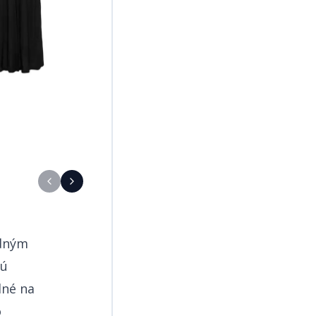
Šaty
na
Aboutyou.sk
a, maxi, áčkový strih
na
Answear.sk
dným
jú
dné na
o