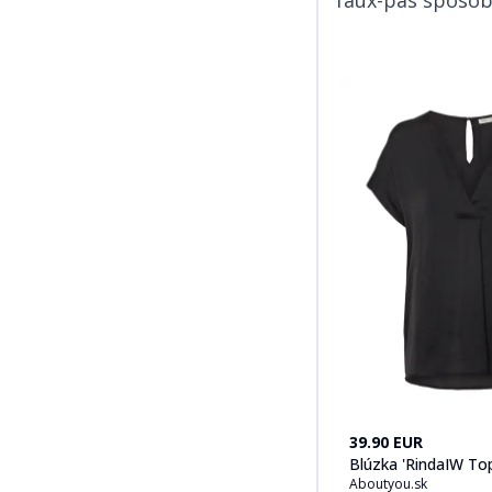
Kúpiť produt
Blúzka
39.90 EUR
Blúzka 'RindaIW To
Aboutyou.sk