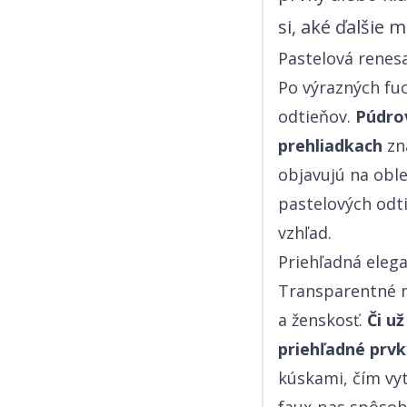
si, aké ďalšie módne kúsky budú trendy v roku 2025! ​​​​‌ ‍ ​‍​‍‌‍ ‌ ​‍‌‍‍‌‌‍‌ ‌‍‍‌‌‍ ‍​‍​‍​ ‍‍​‍​‍‌ ​ ‌‍​‌‌‍ ‍‌‍‍‌‌ ‌​‌ ‍‌​‍ ‍‌‍‍‌‌‍ ​‍​‍​‍ ​​‍​‍‌‍‍​‌ ​‍‌‍‌‌‌‍‌‍​‍​‍​ ‍‍​‍​‍‌‍‍​‌ ‌​‌ ‌​‌ ​​​ ‍‍​‍ ​‍ ‌‍ ​‌‍ ‌‍​ ‌‍​‌‌‍ ​‌‍‍​‌‍ ‌ ​ ‌ ‌​​ ‍‍​ ​ ​ ​​​ ​​​ ​​​‍ ‌ ​ ‌ ‌​‌ ‌‌‌‍‌​‌‍‍‌‌‍ ​‍ ‌‍‍‌‌‍ ‍‌ ‌​‌‍‌‌‌‍ ‍‌ ‌​​‍ ‌‍‌‌‌‍‌​‌‍‍‌‌ ‌​​‍ ‌‍ ‌‌‍ ‌‍‌​‌‍‌‌​ ‌‌ ​​‌ ​‍‌‍‌‌‌ ​ ‌‍‌‌‌‍ ‍‌ ‌​‌‍​‌‌ ‌​‌‍‍‌‌‍ ‌‍ ‍​ ‍ ‌‍‍‌‌‍‌​​ ‌​ ‍‌​ ​‌‌‍‌​​ ‌​‌‍‌‌​ ​‍‌‍‌‌‌‍‌​​‍ ‌​ ‌‍‌‍​ ‌‍‌‌​ ‍‌​‍ ‌​ ‌​‌‍​‌‌‍‌‌‌‍‌‍​‍ ‌​ ‍‌‌‍‌​‌‍​‌‌‍‌‌​‍ ‌​ ​​​ ‌​‌‍‌‌​ ‌‍​ ​‍​ ​‌​ ‌​​ ‌‍​ ‍‌​ ‌​​ ‌ ​ ‌‍​ ‍ ‌ ‌​‌ ‍‌‌ ​​‌‍‌‌​ ‌‌ ​​‌‍ ‌ ​ ‌ ‌​​ ‍ ‌ ​​‌‍​‌‌ ‌​
Pastelová renesancia​​​​‌ ‍ ​‍​‍‌‍ ‌ ​‍‌‍‍‌‌‍‌ ‌‍‍‌‌‍ ‍​‍​‍​ ‍‍​‍​‍‌ ​ ‌‍​‌‌‍ ‍‌‍‍‌‌ ‌​‌ ‍‌​‍ ‍‌‍‍‌‌‍ ​‍​‍​‍ ​​‍​‍‌‍‍​‌ ​‍‌‍‌‌‌‍‌‍​‍​‍​ ‍‍​‍​‍‌‍‍​‌ ‌​‌ ‌​‌ ​​​ ‍‍​‍ ​‍ ‌‍ ​‌‍ ‌‍​ ‌‍​‌‌‍ ​‌‍‍​‌‍ ‌ ​ ‌ ‌​​ ‍‍​ ​ ​ ​​​ ​​​ ​​​‍ ‌ ​ ‌ ‌​‌ ‌‌‌‍‌​‌‍‍‌‌‍ ​‍ ‌‍‍‌‌‍ ‍‌ ‌​‌‍‌‌‌‍ ‍‌ ‌​​‍ ‌‍‌‌‌‍‌​‌‍‍‌‌ ‌​​‍ ‌‍ ‌‌‍ ‌‍‌​‌‍‌‌​ ‌‌ ​​‌ ​‍‌‍‌‌‌ ​ ‌‍‌‌‌‍ ‍‌ ‌​‌‍​‌‌ ‌​‌‍‍‌‌‍ ‌‍ ‍​ ‍ ‌‍‍‌‌‍‌​​ ‌​ ‍‌​ ​‌‌‍‌​​ ‌​‌‍‌‌​ ​‍‌‍‌‌‌‍‌​​‍ ‌​ ‌‍‌‍​ ‌‍‌‌​ ‍‌​‍ ‌​ ‌​‌‍​‌‌‍‌‌‌‍‌‍​‍ ‌​ ‍‌‌‍‌​‌‍​‌‌‍‌‌​‍ ‌​ ​​​ ‌​‌‍‌‌​ ‌‍​ ​‍​ ​‌​ ‌​​ ‌‍​ ‍‌​ ‌​​ ‌ ​ ‌‍​ ‍ ‌ ‌​‌ ‍‌‌ ​​‌‍‌‌​ ‌‌ ​​‌‍ ‌ ​ ‌ ‌​​ ‍ ‌ ​​‌‍​‌‌ ‌​‌‍‍​​ ‌‌‍​ ‌‍ ‌‍ ‍‌ ‌​‌‍‌‌‌‍ ‍‌ ‌​​‍‌‌​ ‌‌‌​​‍‌‌ ‌‍‍ ‌‍‌‌‌ ‍‌​‍‌‌​ ​ ‌​‌​​‍‌‌​ ​ ‌​‌​​‍‌‌​ ​‍​ ​‍​ ‍‌‌‍​‍​ ‍‌‌‍​‌‌‍​‌​ ‍​​ ​‌​ ​ ‌‍‌‌​ ‌​​ ‌‌​ ‍‌​‍‌‌​ ​‍​ ​‍​‍‌‌​ ‌‌‌​‌​​‍ ‍‌‍​ ‌‍‍​‌‍‍‌‌‍ ​‌‍‌​‌ ​‍‌‍‌‌‌‍ ‍​‍‌‌​ ‌‌‌​​‍‌‌ ‌‍‍ ‌‍‌‌‌ ‍‌​‍‌‌​ ​ ‌​‌​​‍‌‌​ ​ ‌​‌​​‍‌‌​ ​‍​ ​‍​ ​​​ ​‍‌‍‌​‌‍‌​​ ​‍​ ‌‌​ ‌‌‌‍​‌​ ​ ‌‍‌‌​ ‍‌​ ‍‌​‍‌‌​ ​‍​ ​‍​‍‌‌​ ‌‌‌​‌​​‍ ‍‌ ‌​‌‍‌‌‌ ‍​‌ ‌​​ ‌‍​‍‌‍​‌‌ ​ ‌‍‌‌‌‌‌‌‌ ​‍‌‍ ​​ ‌‌‍‍​‌ ‌​‌ ‌​‌ ​​​‍‌‌​ ​ ‌​​‌​‍‌‌​ ​‍‌​‌‍​‍‌‌​ ​‍‌​‌‍‌‍ ​‌‍ ‌‍​ ‌‍​‌‌‍ ​‌‍‍​‌‍ ‌ ​ ‌ ‌​​‍‌‌​ ​ ‌​​‌​ ​ ​ ​​​ ​​​ ​​​‍‌‌​ ​‍‌​‌‍‌ ​ ‌ ‌​‌ ‌‌‌‍‌​‌‍‍‌‌‍ ​‍‌‍‌‍‍‌‌‍‌​​ ‌​ ‍‌​ ​‌‌‍‌​​ ‌​‌‍‌‌​ ​‍‌‍‌‌‌‍‌​​‍ ‌​ ‌‍‌‍​ ‌‍‌‌​ ‍‌​‍ ‌​ ‌​‌‍​‌‌‍‌‌‌‍‌‍​‍ ‌​ ‍‌‌‍‌​‌‍​‌‌‍‌‌​‍ ‌​ ​​​ ‌​‌‍‌‌​ ‌‍​ ​‍​ ​‌​ ‌​​ ‌‍​ ‍‌​ ‌​​ ‌ ​ ‌‍​‍‌‍‌ ‌​‌ ‍‌‌ ​​‌‍‌‌​ ‌‌ ​​‌‍ ‌ ​ ‌ ‌​​‍‌‍‌ ​​‌‍​‌‌ ‌​‌‍‍​​ ‌‌‍​ ‌‍ ‌‍ ‍‌ ‌​‌‍‌‌‌‍ ‍‌ ‌​​‍‌‌​ ‌‌‌​​‍‌‌ ‌‍‍ ‌‍‌‌‌ ‍‌​‍‌‌​ ​ 
Po výrazných fu
odtieňov. ​​​​‌ ‍ ​‍​‍‌‍ ‌ ​‍‌‍‍‌‌‍‌ ‌‍‍‌‌‍ ‍​‍​‍​ ‍‍​‍​‍‌ ​ ‌‍​‌‌‍ ‍‌‍‍‌‌ ‌​‌ ‍‌​‍ ‍‌‍‍‌‌‍ ​‍​‍​‍ ​​‍​‍‌‍‍​‌ ​‍‌‍‌‌‌‍‌‍​‍​‍​ ‍‍​‍​‍‌‍‍​‌ ‌​‌ ‌​‌ ​​​ ‍‍​‍ ​‍ ‌‍ ​‌‍ ‌‍​ ‌‍​‌‌‍ ​‌‍‍​‌‍ ‌ ​ ‌ ‌​​ ‍‍​ ​ ​ ​​​ ​​​ ​​​‍ ‌ ​ ‌ ‌​‌ ‌‌‌‍‌​‌‍‍‌‌‍ ​‍ ‌‍‍‌‌‍ ‍‌ ‌​‌‍‌‌‌‍ ‍‌ ‌​​‍ ‌‍‌‌‌‍‌​‌‍‍‌‌ ‌​​‍ ‌‍ ‌‌‍ ‌‍‌​‌‍‌‌​ ‌‌ ​​‌ ​‍‌‍‌‌‌ ​ ‌‍‌‌‌‍ ‍‌ ‌​‌‍​‌‌ ‌​‌‍‍‌‌‍ ‌‍ ‍​ ‍ ‌‍‍‌‌‍‌​​ ‌​ ‍‌​ ​‌‌‍‌​​ ‌​‌‍‌‌​ ​‍‌‍‌‌‌‍‌​​‍ ‌​ ‌‍‌‍​ ‌‍‌‌​ ‍‌​‍ ‌​ ‌​‌‍​‌‌‍‌‌‌‍‌‍​‍ ‌​ ‍‌‌‍‌​‌‍​‌‌‍‌‌​‍ ‌​ ​​​ ‌​‌‍‌‌​ ‌‍​ ​‍​ ​‌​ ‌​​ ‌‍​ ‍‌​ ‌​​ ‌ ​ ‌‍​ ‍ ‌ ‌​‌ ‍‌‌ ​​‌‍‌‌​ ‌‌ ​​‌‍ ‌ ​ ‌ ‌​​ ‍ ‌ ​​‌‍​‌‌ ‌​‌‍‍​​ ‌‌‍​ ‌‍ ‌‍ ‍‌ ‌​‌‍‌‌‌‍ ‍‌ ‌​​‍‌‌​ ‌‌‌​​‍‌‌ ‌‍‍ ‌‍‌‌‌ ‍‌​‍‌‌​ ​ ‌​‌​​‍‌‌​ ​ ‌​‌​​‍‌‌​ ​‍​ ​‍​ ‌‌‌‍‌‍​ ‌‌​ ​‌​ ‌‌‌‍​‍​ ‌‌​ ​‌​ ‌ ​ ‌ ‌‍‌‍‌‍​‌​‍‌‌​ ​‍​ ​‍​‍‌‌​ ‌‌‌​‌​​‍ ‍‌‍​ ‌‍‍​‌‍‍‌‌‍ ​‌‍‌​‌ ​‍‌‍‌‌‌‍ ‍​‍‌‌​ ‌‌‌​​‍‌‌ ‌‍‍ ‌‍‌‌‌ ‍‌​‍‌‌​ ​ ‌​‌​​‍‌‌​ ​ ‌​‌​​‍‌‌​ ​‍​ ​‍​ ‍​​ ‌​​ ‌ ​ ‌ ‌‍‌​‌‍​‌​ ‌ ‌‍‌‍​ ‌‌​ ‌​​ ‍‌​ ‍​​‍‌‌​ ​‍​ ​‍​‍‌‌​ ‌‌‌​‌​​‍ ‍‌ ‌​‌‍‌‌‌ ‍​‌ ‌​​ ‌‍​‍‌‍​‌‌ ​ ‌‍‌‌‌‌‌‌‌ ​‍‌‍ ​​ ‌‌‍‍​‌ ‌​‌ ‌​‌ ​​​‍‌‌​ ​ ‌​​‌​‍‌‌​ ​‍‌​‌‍​‍‌‌​ ​‍‌​‌‍‌‍ ​‌‍ ‌‍​ ‌‍​‌‌‍ ​‌‍‍​‌‍ ‌ ​ ‌ ‌​​‍‌‌​ ​ ‌​​‌​ ​ ​ ​​​ ​​​ ​​​‍‌‌​ ​‍‌​‌‍‌ ​ ‌ ‌​‌ ‌‌‌‍‌​‌‍‍‌‌‍ ​‍‌‍‌‍‍‌‌‍‌​​ ‌​ ‍‌​ ​‌‌‍‌​​ ‌​‌‍‌‌​ ​‍‌‍‌‌‌‍‌​​‍ ‌​ ‌‍‌‍​ ‌‍‌‌​ ‍‌​‍ ‌​ ‌​‌‍​‌‌‍‌‌‌‍‌‍​‍ ‌​ ‍‌‌‍‌​‌‍​‌‌‍‌‌​‍ ‌​ ​​​ ‌​‌‍‌‌​ ‌‍​ ​‍​ ​‌​ ‌​​ ‌‍​ ‍‌​ ‌​​ ‌ ​ ‌‍​‍‌‍‌ ‌​‌ ‍‌‌ ​​‌‍‌‌​ ‌‌ ​​‌‍ ‌ ​ ‌ ‌​​‍‌‍‌ ​​‌‍​‌‌ ‌​‌‍‍​​ ‌‌‍​ ‌‍ ‌‍ ‍‌ ‌​‌‍‌‌‌‍ ‍‌ ‌​​‍‌‌​ ‌‌‌​​‍‌‌ ‌‍‍ ‌‍‌‌‌ ‍‌​‍‌‌​ ​ ‌​‌​​‍‌‌​ ​ ‌​‌​​‍‌‌​ ​‍​ ​‍​ ‌‌‌‍‌‍​ ‌‌​ ​‌​ ‌‌‌‍​‍​ ‌‌​ ​‌​ ‌ ​ ‌ ‌‍‌‍‌‍​‌​‍‌‌​ ​‍​ ​‍​‍‌‌​ ‌‌‌​‌​​‍ ‍‌‍​ ‌‍‍​‌‍‍‌‌‍ ​‌‍‌​‌ ​‍‌‍‌‌‌‍ ‍​‍‌‌​ ‌‌‌​​‍‌‌ ‌‍‍ ‌‍‌‌‌ ‍‌​‍‌‌​ ​ ‌​‌​​‍‌‌​ ​ ‌​‌​​‍‌‌​ ​‍​ ​‍​ ‍​​ ‌​​ ‌ ​ ‌ ‌‍‌​‌‍​‌​ ‌ ‌‍‌‍​ ‌‌​ ‌​​ ‍‌​ ‍​​‍‌‌​ ​‍​ ​‍​‍‌‌​ ‌‌‌​‌​​‍ ‍‌ ‌​‌‍‌‌‌ ‍​‌ ‌​​‍‌‍‌ ​​‌‍‌‌‌ ​‍‌ ​ ‌ ​​‌‍‌‌‌‍​ ‌ ‌​‌‍‍‌‌ ‌‍‌‍‌‌​ ‌‌ ​​‌ ‌‌‌‍​‍‌‍ ​‌‍‍‌‌ ​ ‌‍‍​‌‍‌‌‌‍‌​​‍​‍‌ ‌
Púdrov
prehliadkach ​​​​‌ ‍ ​‍​‍‌‍ ‌ ​‍‌‍‍‌‌‍‌ ‌‍‍‌‌‍ ‍​‍​‍​ ‍‍​‍​‍‌ ​ ‌‍​‌‌‍ ‍‌‍‍‌‌ ‌​‌ ‍‌​‍ ‍‌‍‍‌‌‍ ​‍​‍​‍ ​​‍​‍‌‍‍​‌ ​‍‌‍‌‌‌‍‌‍​‍​‍​ ‍‍​‍​‍‌‍‍​‌ ‌​‌ ‌​‌ ​​​ ‍‍​‍ ​‍ ‌‍ ​‌‍ ‌‍​ ‌‍​‌‌‍ ​‌‍‍​‌‍ ‌ ​ ‌ ‌​​ ‍‍​ ​ ​ ​​​ ​​​ ​​​‍ ‌ ​ ‌ ‌​‌ ‌‌‌‍‌​‌‍‍‌‌‍ ​‍ ‌‍‍‌‌‍ ‍‌ ‌​‌‍‌‌‌‍ ‍‌ ‌​​‍ ‌‍‌‌‌‍‌​‌‍‍‌‌ ‌​​‍ ‌‍ ‌‌‍ ‌‍‌​‌‍‌‌​ ‌‌ ​​‌ ​‍‌‍‌‌‌ ​ ‌‍‌‌‌‍ ‍‌ ‌​‌‍​‌‌ ‌​‌‍‍‌‌‍ ‌‍ ‍​ ‍ ‌‍‍‌‌‍‌​​ ‌​ ‍‌​ ​‌‌‍‌​​ ‌​‌‍‌‌​ ​‍‌‍‌‌‌‍‌​​‍ ‌​ ‌‍‌‍​ ‌‍‌‌​ ‍‌​‍ ‌​ ‌​‌‍​‌‌‍‌‌‌‍‌‍​‍ ‌​ ‍‌‌‍‌​‌‍​‌‌‍‌‌​‍ ‌​ ​​​ ‌​‌‍‌‌​ ‌‍​ ​‍​ ​‌​ ‌​​ ‌‍​ ‍‌​ ‌​​ ‌ ​ ‌‍​ ‍ ‌ ‌​‌ ‍‌‌ ​​‌‍‌‌​ ‌‌ ​​‌‍ ‌ ​ ‌ ‌​​ ‍ ‌ ​​‌‍​‌‌ ‌​‌‍‍​​ ‌‌‍​ ‌‍ ‌‍ ‍‌ ‌​‌‍‌‌‌‍ ‍‌ ‌​​‍‌‌​ ‌‌‌​​‍‌‌ ‌‍‍ ‌‍‌‌‌ ‍‌​‍‌‌​ ​ ‌​‌​​‍‌‌​ ​ ‌​‌​​‍‌‌​ ​‍​ ​‍​ ‌‌‌‍‌‍​ ‌‌​ ​‌​ ‌‌‌‍​‍​ ‌‌​ ​‌​ ‌ ​ ‌ ‌‍‌‍‌‍​‌​‍‌‌​ ​‍​ ​‍​‍‌‌​ ‌‌‌​‌​​‍ ‍‌‍​ ‌‍‍​‌‍‍‌‌‍ ​‌‍‌​‌ ​‍‌‍‌‌‌‍ ‍​‍‌‌​ ‌‌‌​​‍‌‌ ‌‍‍ ‌‍‌‌‌ ‍‌​‍‌‌​ ​ ‌​‌​​‍‌‌​ ​ ‌​‌​​‍‌‌​ ​‍​ ​‍​ ​ ​ ‍‌‌‍​‍​ ​‍​ ​​​ ‍​​ ‌​​ ‌ ‌‍​‍‌‍​‌​ ‌ ​ ​​​‍‌‌​ ​‍​ ​‍​‍‌‌​ ‌‌‌​‌​​‍ ‍‌ ‌​‌‍‌‌‌ ‍​‌ ‌​​ ‌‍​‍‌‍​‌‌ ​ ‌‍‌‌‌‌‌‌‌ ​‍‌‍ ​​ ‌‌‍‍​‌ ‌​‌ ‌​‌ ​​​‍‌‌​ ​ ‌​​‌​‍‌‌​ ​‍‌​‌‍​‍‌‌​ ​‍‌​‌‍‌‍ ​‌‍ ‌‍​ ‌‍​‌‌‍ ​‌‍‍​‌‍ ‌ ​ ‌ ‌​​‍‌‌​ ​ ‌​​‌​ ​ ​ ​​​ ​​​ ​​​‍‌‌​ ​‍‌​‌‍‌ ​ ‌ ‌​‌ ‌‌‌‍‌​‌‍‍‌‌‍ ​‍‌‍‌‍‍‌‌‍‌​​ ‌​ ‍‌​ ​‌‌‍‌​​ ‌​‌‍‌‌​ ​‍‌‍‌‌‌‍‌​​‍ ‌​ ‌‍‌‍​ ‌‍‌‌​ ‍‌​‍ ‌​ ‌​‌‍​‌‌‍‌‌‌‍‌‍​‍ ‌​ ‍‌‌‍‌​‌‍​‌‌‍‌‌​‍ ‌​ ​​​ ‌​‌‍‌‌​ ‌‍​ ​‍​ ​‌​ ‌​​ ‌‍​ ‍‌​ ‌​​ ‌ ​ ‌‍​‍‌‍‌ ‌​‌ ‍‌‌ ​​‌‍‌‌​ ‌‌ ​​‌‍ ‌ ​ ‌ ‌​​‍‌‍‌ ​​‌‍​‌‌ ‌​‌‍‍​​ ‌‌‍​ ‌‍ ‌‍ ‍‌ ‌​‌‍‌‌‌‍ ‍‌ ‌​​‍‌‌​ ‌‌‌​​‍‌‌ ‌‍‍ ‌‍‌‌‌ ‍‌​‍‌‌​ ​ ‌​‌​​‍‌‌​ ​ ‌​‌​​‍‌‌​ ​‍​ ​‍​ ‌‌‌‍‌‍​ ‌‌​ ​‌​ ‌‌‌‍​‍​ ‌‌​ ​‌​ ‌ ​ ‌ ‌‍‌‍‌‍​‌​‍‌‌​ ​‍​ ​‍​‍‌‌​ ‌‌‌​‌​​‍ ‍‌‍​ ‌‍‍​‌‍‍‌‌‍ ​‌‍‌​‌ ​‍‌‍‌‌‌‍ ‍​‍‌‌​ ‌‌‌​​‍‌‌ ‌‍‍ ‌‍‌‌‌ ‍‌​‍‌‌​ ​ ‌​‌​​‍‌‌​ ​ ‌​‌​​‍‌‌​ ​‍​ ​‍​ ​ ​ ‍‌‌‍​‍​ ​‍​ ​​​ ‍​​ ‌​​ ‌ ‌‍​‍‌‍​‌​ ‌ ​ ​​​‍‌‌​ ​‍​ ​‍​‍‌‌​ ‌‌‌​‌​​‍ ‍‌ ‌​‌‍‌‌‌ ‍​‌ ‌​​‍‌‍‌ ​​‌‍‌‌‌ ​‍‌ ​ ‌ ​​‌‍‌‌‌‍​ ‌ ‌​‌‍‍‌‌ ‌‍‌‍‌‌​ ‌‌ ​​‌ ‌‌‌‍​‍‌‍ ​‌‍‍‌‌ ​ ‌‍‍​‌‍‌‌‌‍‌​​‍​‍‌ ‌
zn
objavujú na obl
pastelových odti
vzhľad.​​​​‌ ‍ ​‍​‍‌‍ ‌ ​‍‌‍‍‌‌‍‌ ‌‍‍‌‌‍ ‍​‍​‍​ ‍‍​‍​‍‌ ​ ‌‍​‌‌‍ ‍‌‍‍‌‌ ‌​‌ ‍‌​‍ ‍‌‍‍‌‌‍ ​‍​‍​‍ ​​‍​‍‌‍‍​‌ ​‍‌‍‌‌‌‍‌‍​‍​‍​ ‍‍​‍​‍‌‍‍​‌ ‌​‌ ‌​‌ ​​​ ‍‍​‍ ​‍ ‌‍ ​‌‍ ‌‍​ ‌‍​‌‌‍ ​‌‍‍​‌‍ ‌ ​ ‌ ‌​​ ‍‍​ ​ ​ ​​​ ​​​ ​​​‍ ‌ ​ ‌ ‌​‌ ‌‌‌‍‌​‌‍‍‌‌‍ ​‍ ‌‍‍‌‌‍ ‍‌ ‌​‌‍‌‌‌‍ ‍‌ ‌​​‍ ‌‍‌‌‌‍‌​‌‍‍‌‌ ‌​​‍ ‌‍ ‌‌‍ ‌‍‌​‌‍‌‌​ ‌‌ ​​‌ ​‍‌‍‌‌‌ ​ ‌‍‌‌‌‍ ‍‌ ‌​‌‍​‌‌ ‌​‌‍‍‌‌‍ ‌‍ ‍​ ‍ ‌‍‍‌‌‍‌​​ ‌​ ‍‌​ ​‌‌‍‌​​ ‌​‌‍‌‌​ ​‍‌‍‌‌‌‍‌​​‍ ‌​ ‌‍‌‍​ ‌‍‌‌​ ‍‌​‍ ‌​ ‌​‌‍​‌‌‍‌‌‌‍‌‍​‍ ‌​ ‍‌‌‍‌​‌‍​‌‌‍‌‌​‍ ‌​ ​​​ ‌​‌‍‌‌​ ‌‍​ ​‍​ ​‌​ ‌​​ ‌‍​ ‍‌​ ‌​​ ‌ ​ ‌‍​ ‍ ‌ ‌​‌ ‍‌‌ ​​‌‍‌‌​ ‌‌ ​​‌‍ ‌ ​ ‌ ‌​​ ‍ ‌ ​​‌‍​‌‌ ‌​‌‍‍​​ ‌‌‍​ ‌‍ ‌‍ ‍‌ ‌​‌‍‌‌‌‍ ‍‌ ‌​​‍‌‌​ ‌‌‌​​‍‌‌ ‌‍‍ ‌‍‌‌‌ ‍‌​‍‌‌​ ​ ‌​‌​​‍‌‌​ ​ ‌​‌​​‍‌‌​ ​‍​ ​‍​ ‌‌‌‍‌‍​ ‌‌​ ​‌​ ‌‌‌‍​‍​ ‌‌​ ​‌​ ‌ ​ ‌ ‌‍‌‍‌‍​‌​‍‌‌​ ​‍​ ​‍​‍‌‌​ ‌‌‌​‌​​‍ ‍‌‍​ ‌‍‍​‌‍‍‌‌‍ ​‌‍‌​‌ ​‍‌‍‌‌‌‍ ‍​‍‌‌​ ‌‌‌​​‍‌‌ ‌‍‍ ‌‍‌‌‌ ‍‌​‍‌‌​ ​ ‌​‌​​‍‌‌​ ​ ‌​‌​​‍‌‌​ ​‍​ ​‍‌‍‌​‌‍​ ‌‍‌​‌‍‌​​ ​‌‌‍​‌‌‍​‍​ ‌‍​ ‌ ‌‍‌‌‌‍‌‍​ ‌​​‍‌‌​ ​‍​ ​‍​‍‌‌​ ‌‌‌​‌​​‍ ‍‌ ‌​‌‍‌‌‌ ‍​‌ ‌​​ ‌‍​‍‌‍​‌‌ ​ ‌‍‌‌‌‌‌‌‌ ​‍‌‍ ​​ ‌‌‍‍​‌ ‌​‌ ‌​‌ ​​​‍‌‌​ ​ ‌​​‌​‍‌‌​ ​‍‌​‌‍​‍‌‌​ ​‍‌​‌‍‌‍ ​‌‍ ‌‍​ ‌‍​‌‌‍ ​‌‍‍​‌‍ ‌ ​ ‌ ‌​​‍‌‌​ ​ ‌​​‌​ ​ ​ ​​​ ​​​ ​​​‍‌‌​ ​‍‌​‌‍‌ ​ ‌ ‌​‌ ‌‌‌‍‌​‌‍‍‌‌‍ ​‍‌‍‌‍‍‌‌‍‌​​ ‌​ ‍‌​ ​‌‌‍‌​​ ‌​‌‍‌‌​ ​‍‌‍‌‌‌‍‌​​‍ ‌​ ‌‍‌‍​ ‌‍‌‌​ ‍‌​‍ ‌​ ‌​‌‍​‌‌‍‌‌‌‍‌‍​‍ ‌​ ‍‌‌‍‌​‌‍​‌‌‍‌‌​‍ ‌​ ​​​ ‌​‌‍‌‌​ ‌‍​ ​‍​ ​‌​ ‌​​ ‌‍​ ‍‌​ ‌​​ ‌ ​ ‌‍​‍‌‍‌ ‌​‌ ‍‌‌ ​​‌‍‌‌​ ‌‌ ​​‌‍ ‌ ​ ‌ ‌​​‍‌‍‌ ​​‌‍​‌‌ ‌​‌‍‍​​ ‌‌‍​ ‌‍ ‌‍ ‍‌ ‌​‌‍‌‌‌‍ ‍‌ ‌​​‍‌‌​ ‌‌‌​​‍‌‌ ‌‍‍ ‌‍‌‌‌ ‍‌​‍‌‌​ ​ ‌​‌​​‍‌‌​ ​ ‌​‌​​‍‌‌​ ​‍​ ​‍​ ‌‌‌‍‌‍​ ‌‌​ ​‌​ ‌‌‌‍​‍​ ‌‌​ ​‌​ ‌ ​ ‌ ‌‍‌‍‌‍​‌​‍‌‌​ ​‍​ ​‍​‍‌‌​ ‌‌‌​‌​​‍ ‍‌‍​ ‌‍‍​‌‍‍‌‌‍ ​‌‍‌​‌ ​‍‌‍‌‌‌‍ ‍​‍‌‌​ ‌‌‌​​‍‌‌ ‌‍‍ ‌‍‌‌‌ ‍‌​‍‌‌​ ​ ‌​‌​​‍‌‌​ ​ ‌​‌​​‍‌‌​ ​‍​ ​‍‌‍‌​‌‍​ ‌‍‌​‌‍‌​​ ​‌‌‍​‌‌‍​‍​ ‌‍​ ‌ ‌‍‌‌‌‍‌‍​ ‌​​‍‌‌​ ​‍​ ​‍​‍‌‌​ ‌‌‌​‌​​‍ ‍‌ ‌​‌‍‌‌‌ ‍​‌ ‌​​‍‌‍‌ ​​‌‍‌‌‌ ​‍‌ ​ ‌ ​​‌‍‌‌‌‍​ ‌ ‌​‌‍‍‌‌ ‌‍‌‍‌‌​ ‌‌ ​​‌ ‌‌‌‍​‍‌‍ ​‌‍‍‌‌ ​ ‌‍‍​‌‍‌‌‌‍‌​​‍​‍‌ ‌
Priehľadná elegancia​​​​‌ ‍ ​‍​‍‌‍ ‌ ​‍‌‍‍‌‌‍‌ ‌‍‍‌‌‍ ‍​‍​‍​ ‍‍​‍​‍‌ ​ ‌‍​‌‌‍ ‍‌‍‍‌‌ ‌​‌ ‍‌​‍ ‍‌‍‍‌‌‍ ​‍​‍​‍ ​​‍​‍‌‍‍​‌ ​‍‌‍‌‌‌‍‌‍​‍​‍​ ‍‍​‍​‍‌‍‍​‌ ‌​‌ ‌​‌ ​​​ ‍‍​‍ ​‍ ‌‍ ​‌‍ ‌‍​ ‌‍​‌‌‍ ​‌‍‍​‌‍ ‌ ​ ‌ ‌​​ ‍‍​ ​ ​ ​​​ ​​​ ​​​‍ ‌ ​ ‌ ‌​‌ ‌‌‌‍‌​‌‍‍‌‌‍ ​‍ ‌‍‍‌‌‍ ‍‌ ‌​‌‍‌‌‌‍ ‍‌ ‌​​‍ ‌‍‌‌‌‍‌​‌‍‍‌‌ ‌​​‍ ‌‍ ‌‌‍ ‌‍‌​‌‍‌‌​ ‌‌ ​​‌ ​‍‌‍‌‌‌ ​ ‌‍‌‌‌‍ ‍‌ ‌​‌‍​‌‌ ‌​‌‍‍‌‌‍ ‌‍ ‍​ ‍ ‌‍‍‌‌‍‌​​ ‌​ ‍‌​ ​‌‌‍‌​​ ‌​‌‍‌‌​ ​‍‌‍‌‌‌‍‌​​‍ ‌​ ‌‍‌‍​ ‌‍‌‌​ ‍‌​‍ ‌​ ‌​‌‍​‌‌‍‌‌‌‍‌‍​‍ ‌​ ‍‌‌‍‌​‌‍​‌‌‍‌‌​‍ ‌​ ​​​ ‌​‌‍‌‌​ ‌‍​ ​‍​ ​‌​ ‌​​ ‌‍​ ‍‌​ ‌​​ ‌ ​ ‌‍​ ‍ ‌ ‌​‌ ‍‌‌ ​​‌‍‌‌​ ‌‌ ​​‌‍ ‌ ​ ‌ ‌​​ ‍ ‌ ​​‌‍​‌‌ ‌​‌‍‍​​ ‌‌‍​ ‌‍ ‌‍ ‍‌ ‌​‌‍‌‌‌‍ ‍‌ ‌​​‍‌‌​ ‌‌‌​​‍‌‌ ‌‍‍ ‌‍‌‌‌ ‍‌​‍‌‌​ ​ ‌​‌​​‍‌‌​ ​ ‌​‌​​‍‌‌​ ​‍​ ​‍‌‍‌‍​ ‌‍​ ​‌​ ​‍​ ​‍‌‍‌​​ ​ ‌‍​‌​ ‌​‌‍​‌‌‍​‌​ ‌ ​‍‌‌​ ​‍​ ​‍​‍‌‌​ ‌‌‌​‌​​‍ ‍‌‍​ ‌‍‍​‌‍‍‌‌‍ ​‌‍‌​‌ ​‍‌‍‌‌‌‍ ‍​‍‌‌​ ‌‌‌​​‍‌‌ ‌‍‍ ‌‍‌‌‌ ‍‌​‍‌‌​ ​ ‌​‌​​‍‌‌​ ​ ‌​‌​​‍‌‌​ ​‍​ ​‍​ ‌‌‌‍‌​​ ‍​‌‍​‌​ ‌ ‌‍‌‍​ ​​​ ​ ‌‍​ ‌‍​‍​ ‍​‌‍‌‌​‍‌‌​ ​‍​ ​‍​‍‌‌​ ‌‌‌​‌​​‍ ‍‌ ‌​‌‍‌‌‌ ‍​‌ ‌​​ ‌‍​‍‌‍​‌‌ ​ ‌‍‌‌‌‌‌‌‌ ​‍‌‍ ​​ ‌‌‍‍​‌ ‌​‌ ‌​‌ ​​​‍‌‌​ ​ ‌​​‌​‍‌‌​ ​‍‌​‌‍​‍‌‌​ ​‍‌​‌‍‌‍ ​‌‍ ‌‍​ ‌‍​‌‌‍ ​‌‍‍​‌‍ ‌ ​ ‌ ‌​​‍‌‌​ ​ ‌​​‌​ ​ ​ ​​​ ​​​ ​​​‍‌‌​ ​‍‌​‌‍‌ ​ ‌ ‌​‌ ‌‌‌‍‌​‌‍‍‌‌‍ ​‍‌‍‌‍‍‌‌‍‌​​ ‌​ ‍‌​ ​‌‌‍‌​​ ‌​‌‍‌‌​ ​‍‌‍‌‌‌‍‌​​‍ ‌​ ‌‍‌‍​ ‌‍‌‌​ ‍‌​‍ ‌​ ‌​‌‍​‌‌‍‌‌‌‍‌‍​‍ ‌​ ‍‌‌‍‌​‌‍​‌‌‍‌‌​‍ ‌​ ​​​ ‌​‌‍‌‌​ ‌‍​ ​‍​ ​‌​ ‌​​ ‌‍​ ‍‌​ ‌​​ ‌ ​ ‌‍​‍‌‍‌ ‌​‌ ‍‌‌ ​​‌‍‌‌​ ‌‌ ​​‌‍ ‌ ​ ‌ ‌​​‍‌‍‌ ​​‌‍​‌‌ ‌​‌‍‍​​ ‌‌‍​ ‌‍ ‌‍ ‍‌ ‌​‌‍‌‌‌‍ ‍‌ ‌​​‍‌‌​ ‌‌‌​​‍‌‌ ‌‍‍ ‌‍‌‌‌ ‍‌​‍‌‌​ ​ ‌​‌​​‍‌‌​ ​ ‌​‌​​‍‌‌​ ​‍
Transparentné ma
a ženskosť. ​​​​‌ ‍ ​‍​‍‌‍ ‌ ​‍‌‍‍‌‌‍‌ ‌‍‍‌‌‍ ‍​‍​‍​ ‍‍​‍​‍‌ ​ ‌‍​‌‌‍ ‍‌‍‍‌‌ ‌​‌ ‍‌​‍ ‍‌‍‍‌‌‍ ​‍​‍​‍ ​​‍​‍‌‍‍​‌ ​‍‌‍‌‌‌‍‌‍​‍​‍​ ‍‍​‍​‍‌‍‍​‌ ‌​‌ ‌​‌ ​​​ ‍‍​‍ ​‍ ‌‍ ​‌‍ ‌‍​ ‌‍​‌‌‍ ​‌‍‍​‌‍ ‌ ​ ‌ ‌​​ ‍‍​ ​ ​ ​​​ ​​​ ​​​‍ ‌ ​ ‌ ‌​‌ ‌‌‌‍‌​‌‍‍‌‌‍ ​‍ ‌‍‍‌‌‍ ‍‌ ‌​‌‍‌‌‌‍ ‍‌ ‌​​‍ ‌‍‌‌‌‍‌​‌‍‍‌‌ ‌​​‍ ‌‍ ‌‌‍ ‌‍‌​‌‍‌‌​ ‌‌ ​​‌ ​‍‌‍‌‌‌ ​ ‌‍‌‌‌‍ ‍‌ ‌​‌‍​‌‌ ‌​‌‍‍‌‌‍ ‌‍ ‍​ ‍ ‌‍‍‌‌‍‌​​ ‌​ ‍‌​ ​‌‌‍‌​​ ‌​‌‍‌‌​ ​‍‌‍‌‌‌‍‌​​‍ ‌​ ‌‍‌‍​ ‌‍‌‌​ ‍‌​‍ ‌​ ‌​‌‍​‌‌‍‌‌‌‍‌‍​‍ ‌​ ‍‌‌‍‌​‌‍​‌‌‍‌‌​‍ ‌​ ​​​ ‌​‌‍‌‌​ ‌‍​ ​‍​ ​‌​ ‌​​ ‌‍​ ‍‌​ ‌​​ ‌ ​ ‌‍​ ‍ ‌ ‌​‌ ‍‌‌ ​​‌‍‌‌​ ‌‌ ​​‌‍ ‌ ​ ‌ ‌​​ ‍ ‌ ​​‌‍​‌‌ ‌​‌‍‍​​ ‌‌‍​ ‌‍ ‌‍ ‍‌ ‌​‌‍‌‌‌‍ ‍‌ ‌​​‍‌‌​ ‌‌‌​​‍‌‌ ‌‍‍ ‌‍‌‌‌ ‍‌​‍‌‌​ ​ ‌​‌​​‍‌‌​ ​ ‌​‌​​‍‌‌​ ​‍​ ​‍‌‍​‌​ ‍​​ ‌‍‌‍​‌‌‍‌​​ ​​​ ‌‍​ ‌​‌‍​‍‌‍‌​‌‍‌​​ ‍​​‍‌‌​ ​‍​ ​‍​‍‌‌​ ‌‌‌​‌​​‍ ‍‌‍​ ‌‍‍​‌‍‍‌‌‍ ​‌‍‌​‌ ​‍‌‍‌‌‌‍ ‍​‍‌‌​ ‌‌‌​​‍‌‌ ‌‍‍ ‌‍‌‌‌ ‍‌​‍‌‌​ ​ ‌​‌​​‍‌‌​ ​ ‌​‌​​‍‌‌​ ​‍​ ​‍​ ‍​​ ‌​​ ‍​​ ‌‍‌‍​‍‌‍‌​​ ‍​​ ‌‌​ ​ ‌‍‌‌‌‍‌‌​ ‌ ​‍‌‌​ ​‍​ ​‍​‍‌‌​ ‌‌‌​‌​​‍ ‍‌ ‌​‌‍‌‌‌ ‍​‌ ‌​​ ‌‍​‍‌‍​‌‌ ​ ‌‍‌‌‌‌‌‌‌ ​‍‌‍ ​​ ‌‌‍‍​‌ ‌​‌ ‌​‌ ​​​‍‌‌​ ​ ‌​​‌​‍‌‌​ ​‍‌​‌‍​‍‌‌​ ​‍‌​‌‍‌‍ ​‌‍ ‌‍​ ‌‍​‌‌‍ ​‌‍‍​‌‍ ‌ ​ ‌ ‌​​‍‌‌​ ​ ‌​​‌​ ​ ​ ​​​ ​​​ ​​​‍‌‌​ ​‍‌​‌‍‌ ​ ‌ ‌​‌ ‌‌‌‍‌​‌‍‍‌‌‍ ​‍‌‍‌‍‍‌‌‍‌​​ ‌​ ‍‌​ ​‌‌‍‌​​ ‌​‌‍‌‌​ ​‍‌‍‌‌‌‍‌​​‍ ‌​ ‌‍‌‍​ ‌‍‌‌​ ‍‌​‍ ‌​ ‌​‌‍​‌‌‍‌‌‌‍‌‍​‍ ‌​ ‍‌‌‍‌​‌‍​‌‌‍‌‌​‍ ‌​ ​​​ ‌​‌‍‌‌​ ‌‍​ ​‍​ ​‌​ ‌​​ ‌‍​ ‍‌​ ‌​​ ‌ ​ ‌‍​‍‌‍‌ ‌​‌ ‍‌‌ ​​‌‍‌‌​ ‌‌ ​​‌‍ ‌ ​ ‌ ‌​​‍‌‍‌ ​​‌‍​‌‌ ‌​‌‍‍​​ ‌‌‍​ ‌‍ ‌‍ ‍‌ ‌​‌‍‌‌‌‍ ‍‌ ‌​​‍‌‌​ ‌‌‌​​‍‌‌ ‌‍‍ ‌‍‌‌‌ ‍‌​‍‌‌​ ​ ‌​‌​​‍‌‌​ ​ ‌​‌​​‍‌‌​ ​‍​ ​‍‌‍​‌​ ‍​​ ‌‍‌‍​‌‌‍‌​​ ​​​ ‌‍​ ‌​‌‍​‍‌‍‌​‌‍‌​​ ‍​​‍‌‌​ ​‍​ ​‍​‍‌‌​ ‌‌‌​‌​​‍ ‍‌‍​ ‌‍‍​‌‍‍‌‌‍ ​‌‍‌​‌ ​‍‌‍‌‌‌‍ ‍​‍‌‌​ ‌‌‌​​‍‌‌ ‌‍‍ ‌‍‌‌‌ ‍‌​‍‌‌​ ​ ‌​‌​​‍‌‌​ ​ ‌​‌​​‍‌‌​ ​‍​ ​‍​ ‍​​ ‌​​ ‍​​ ‌‍‌‍​‍‌‍‌​​ ‍​​ ‌‌​ ​ ‌‍‌‌‌‍‌‌​ ‌ ​‍‌‌​ ​‍​ ​‍​‍‌‌​ ‌‌‌​‌​​‍ ‍‌ ‌​‌‍‌‌‌ ‍​‌ ‌​​‍‌‍‌ ​​‌‍‌‌‌ ​‍‌ ​ ‌ ​​‌‍‌‌‌‍​ ‌ ‌​‌‍‍‌‌ ‌‍‌‍‌‌​ ‌‌ ​​‌ ‌‌‌‍​‍‌‍ ​‌‍‍‌‌ ​ ‌‍‍​‌‍‌‌‌‍‌​​‍​‍‌ ‌
Či u
priehľadné prvky sú všadeprítomné​​​​‌ ‍ ​‍​‍‌‍ ‌ ​‍‌‍‍‌‌‍‌ ‌‍‍‌‌‍ ‍​‍​‍​ ‍‍​‍​‍‌ ​ ‌‍​‌‌‍ ‍‌‍‍‌‌ ‌​‌ ‍‌​‍ ‍‌‍‍‌‌‍ ​‍​‍​‍ ​​‍​‍‌‍‍​‌ ​‍‌‍‌‌‌‍‌‍​‍​‍​ ‍‍​‍​‍‌‍‍​‌ ‌​‌ ‌​‌ ​​​ ‍‍​‍ ​‍ ‌‍ ​‌‍ ‌‍​ ‌‍​‌‌‍ ​‌‍‍​‌‍ ‌ ​ ‌ ‌​​ ‍‍​ ​ ​ ​​​ ​​​ ​​​‍ ‌ ​ ‌ ‌​‌ ‌‌‌‍‌​‌‍‍‌‌‍ ​‍ ‌‍‍‌‌‍ ‍‌ ‌​‌‍‌‌‌‍ ‍‌ ‌​​‍ ‌‍‌‌‌‍‌​‌‍‍‌‌ ‌​​‍ ‌‍ ‌‌‍ ‌‍‌​‌‍‌‌​ ‌‌ ​​‌ ​‍‌‍‌‌‌ ​ ‌‍‌‌‌‍ ‍‌ ‌​‌‍​‌‌ ‌​‌‍‍‌‌‍ ‌‍ ‍​ ‍ ‌‍‍‌‌‍‌​​ ‌​ ‍‌​ ​‌‌‍‌​​ ‌​‌‍‌‌​ ​‍‌‍‌‌‌‍‌​​‍ ‌​ ‌‍‌‍​ ‌‍‌‌​ ‍‌​‍ ‌​ ‌​‌‍​‌‌‍‌‌‌‍‌‍​‍ ‌​ ‍‌‌‍‌​‌‍​‌‌‍‌‌​‍ ‌​ ​​​ ‌​‌‍‌‌​ ‌‍​ ​‍​ ​‌​ ‌​​ ‌‍​ ‍‌​ ‌​​ ‌ ​ ‌‍​ ‍ ‌ ‌​‌ ‍‌‌ ​​‌‍‌‌​ ‌‌ ​​‌‍ ‌ ​ ‌ ‌​​ ‍ ‌ ​​‌‍​‌‌ ‌​‌‍‍​​ ‌‌‍​ ‌‍ ‌‍ ‍‌ ‌​‌‍‌‌‌‍ ‍‌ ‌​​‍‌‌​ ‌‌‌​​‍‌‌ ‌‍‍ ‌‍‌‌‌ ‍‌​‍‌‌​ ​ ‌​‌​​‍‌‌​ ​ ‌​‌​​‍‌‌​ ​‍​ ​‍‌‍​‌​ ‍​​ ‌‍‌‍​‌‌‍‌​​ ​​​ ‌‍​ ‌​‌‍​‍‌‍‌​‌‍‌​​ ‍​​‍‌‌​ ​‍​ ​‍​‍‌‌​ ‌‌‌​‌​​‍ ‍‌‍​ ‌‍‍​‌‍‍‌‌‍ ​‌‍‌​‌ ​‍‌‍‌‌‌‍ ‍​‍‌‌​ ‌‌‌​​
kúskami, čím vytvárajú zaujímavý kontrast textúr a siluiet. ​​​​‌ ‍ ​‍​‍‌‍ ‌ ​‍‌‍‍‌‌‍‌ ‌‍‍‌‌‍ ‍​‍​‍​ ‍‍​‍​‍‌ ​ ‌‍​‌‌‍ ‍‌‍‍‌‌ ‌​‌ ‍‌​‍ ‍‌‍‍‌‌‍ ​‍​‍​‍ ​​‍​‍‌‍‍​‌ ​‍‌‍‌‌‌‍‌‍​‍​‍​ ‍‍​‍​‍‌‍‍​‌ ‌​‌ ‌​‌ ​​​ ‍‍​‍ ​‍ ‌‍ ​‌‍ ‌‍​ ‌‍​‌‌‍ ​‌‍‍​‌‍ ‌ ​ ‌ ‌​​ ‍‍​ ​ ​ ​​​ ​​​ ​​​‍ ‌ ​ ‌ ‌​‌ ‌‌‌‍‌​‌‍‍‌‌‍ ​‍ ‌‍‍‌‌‍ ‍‌ ‌​‌‍‌‌‌‍ ‍‌ ‌​​‍ ‌‍‌‌‌‍‌​‌‍‍‌‌ ‌​​‍ ‌‍ ‌‌‍ ‌‍‌​‌‍‌‌​ ‌‌ ​​‌ ​‍‌‍‌‌‌ ​ ‌‍‌‌‌‍ ‍‌ ‌​‌‍​‌‌ ‌​‌‍‍‌‌‍ ‌‍ ‍​ ‍ ‌‍‍‌‌‍‌​​ ‌​ ‍‌​ ​‌‌‍‌​​ ‌​‌‍‌‌​ ​‍‌‍‌‌‌‍‌​​‍ ‌​ ‌‍‌‍​ ‌‍‌‌​ ‍‌​‍ ‌​ ‌​‌‍​‌‌‍‌‌‌‍‌‍​‍ ‌​ ‍‌‌‍‌​‌‍​‌‌‍‌‌
faux-pas spôsobeným nesprávnym nosením niektorých módnych trendov.​​​​‌ ‍ ​‍​‍‌‍ ‌ ​‍‌‍‍‌‌‍‌ ‌‍‍‌‌‍ ‍​‍​‍​ ‍‍​‍​‍‌ ​ ‌‍​‌‌‍ ‍‌‍‍‌‌ ‌​‌ ‍‌​‍ ‍‌‍‍‌‌‍ ​‍​‍​‍ ​​‍​‍‌‍‍​‌ ​‍‌‍‌‌‌‍‌‍​‍​‍​ ‍‍​‍​‍‌‍‍​‌ ‌​‌ ‌​‌ ​​​ ‍‍​‍ ​‍ ‌‍ ​‌‍ ‌‍​ ‌‍​‌‌‍ ​‌‍‍​‌‍ ‌ ​ ‌ ‌​​ ‍‍​ ​ ​ ​​​ ​​​ ​​​‍ ‌ ​ ‌ ‌​‌ ‌‌‌‍‌​‌‍‍‌‌‍ ​‍ ‌‍‍‌‌‍ ‍‌ ‌​‌‍‌‌‌‍ ‍‌ ‌​​‍ ‌‍‌‌‌‍‌​‌‍‍‌‌ ‌​​‍ ‌‍ ‌‌‍ ‌‍‌​‌‍‌‌​ ‌‌ ​​‌ ​‍‌‍‌‌‌ ​ ‌‍‌‌‌‍ ‍‌ ‌​‌‍​‌‌ ‌​‌‍‍‌‌‍ ‌‍ 