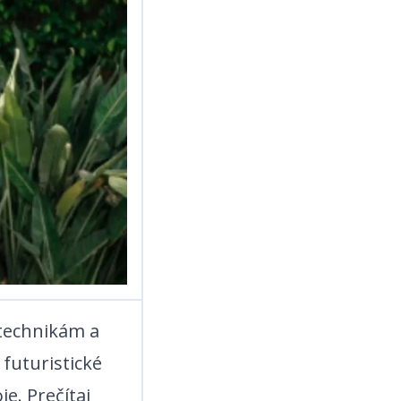
 technikám a
 futuristické
‌‌‌ ‍​‌ ‌​​‍‌‍‌ ​​‌‍‌‌‌ ​‍‌ ​ ‌ ​​‌‍‌‌‌‍​ ‌ ‌​‌‍‍‌‌ ‌‍‌‍‌‌​ ‌‌ ​​‌ ‌‌‌‍​‍‌‍ ​‌‍‍‌‌ ​ ‌‍‍​‌‍‌‌‌‍‌​​‍​‍‌ ‌
Prečítaj