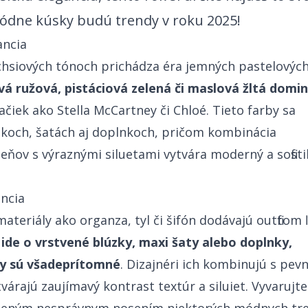
‌‍‍​​ ‌‌‍​ ‌‍ ‌‍ ‍‌ ‌​‌‍‌‌‌‍ ‍‌ ‌​​‍‌‌​ ‌‌‌​​‍‌‌ ‌‍‍ ‌‍‌‌‌ ‍‌​‍‌‌​ ​ ‌​‌​​‍‌‌​ ​ ‌​‌​​‍‌‌​ ​‍​ ​‍​ ‌ ‌‍‌​​ ‌ ​ ​‌‌‍​‍​ ​‍‌‍​‍​ ‌‍‌‍​‍​ ‍​​ ​‍​ ‌‍​‍‌‌​ ​‍​ ​‍​‍‌‌​ ‌‌‌​‌​​‍ ‍‌ ‌​‌‍‌‌‌ ‍​‌ ‌​​‍‌‌​ ‌‌‌​​‍‌‌ ‌‍‍ ‌‍‌‌‌ ‍‌​‍‌‌​ ​ ‌​‌​​‍‌‌​ ​ ‌​‌​​‍‌‌​ ​‍​ ​‍​ ‌‌​ ‌​​ ‌ ​ ‌‌​ ‍​​ ‍‌‌‍‌‍​ ​‍​ ‍​‌‍‌‌​ ​ ‌‍​‍​‍‌‌​ ​‍​ ​‍​‍‌‌​ ‌‌‌​‌​​‍ ‍‌‍​ ‌‍‍​‌‍‍‌‌‍ ​‌‍‌​‌ ​‍‌‍‌‌‌‍ ‍​‍‌‌​ ‌‌‌​​‍‌‌ ‌‍‍ ‌‍‌‌‌ ‍‌​‍‌‌​ ​ ‌​‌​​‍‌‌​ ​ ‌​‌​​‍‌‌​ ​‍​ ​‍​ ‍‌‌‍‌‌‌‍​ ‌‍‌​​ ‌ ‌‍‌​‌‍​‍‌‍‌‍​ ​‍‌‍‌‌​ ‍​‌‍‌‌​‍‌‌​ ​‍​ ​‍​‍‌‌​ ‌‌‌​‌​​‍ ‍‌ ‌​‌‍‌‌‌ ‍​‌ ‌​​ ‌‍​‍‌‍​‌‌ ​ ‌‍‌‌‌‌‌‌‌ ​‍‌‍ ​​ ‌‌‍‍​‌ ‌​‌ ‌​‌ ​​​‍‌‌​ ​ ‌​​‌​‍‌‌​ ​‍‌​‌‍​‍‌‌​ ​‍‌​‌‍‌‍ ​‌‍ ‌‍​ ‌‍​‌‌‍ ​‌‍‍​‌‍ ‌ ​ ‌ ‌​​‍‌‌​ ​ ‌​​‌​ ​ ​ ​​​ ​​​ ​​​‍‌‌​ ​‍‌​‌‍‌ ​ ‌ ‌​‌ ‌‌‌‍‌​‌‍‍‌‌‍ ​‍‌‍‌‍‍‌‌‍‌​​ ‌​ ‍‌​ ​‌‌‍‌​​ ‌​‌‍‌‌​ ​‍‌‍‌‌‌‍‌​​‍ ‌​ ‌‍‌‍​ ‌‍‌‌​ ‍‌​‍ ‌​ ‌​‌‍​‌‌‍‌‌‌‍‌‍​‍ ‌​ ‍‌‌‍‌​‌‍​‌‌‍‌‌​‍ ‌​ ​​​ ‌​‌‍‌‌​ ‌‍​ ​‍​ ​‌​ ‌​​ ‌‍​ ‍‌​ ‌​​ ‌ ​ ‌‍​‍‌‍‌ ‌​‌ ‍‌‌ ​​‌‍‌‌​ ‌‌ ​​‌‍ ‌ ​ ‌ ‌​​‍‌‍‌ ​​‌‍​‌‌ ‌​‌‍‍​​ ‌‌‍​ ‌‍ ‌‍ ‍‌ ‌​‌‍‌‌‌‍ ‍‌ ‌​​‍‌‌​ ‌‌‌​​‍‌‌ ‌‍‍ ‌‍‌‌‌ ‍‌​‍‌‌​ ​ ‌​‌​​‍‌‌​ ​ ‌​‌​​‍‌‌​ ​‍​ ​‍​ ‌ ‌‍‌​​ ‌ ​ ​‌‌‍​‍​ ​‍‌‍​‍​ ‌‍‌‍​‍​ ‍​​ ​‍​ ‌‍​‍‌‌​ ​‍​ ​‍​‍‌‌​ ‌‌‌​‌​​‍ ‍‌ ‌​‌‍‌‌‌ ‍​‌ ‌​​‍‌‌​ ‌‌‌​​‍‌‌ ‌‍‍ ‌‍‌‌‌ ‍‌​‍‌‌​ ​ ‌​‌​​‍‌‌​ ​ ‌​‌​​‍‌‌​ ​‍​ ​‍​ ‌‌​ ‌​​ ‌ ​ ‌‌​ ‍​​ ‍‌‌‍‌‍​ ​‍​ ‍​‌‍‌‌​ ​ ‌‍​‍​‍‌‌​ ​‍​ ​‍​‍‌‌​ ‌‌‌​‌​​‍ ‍‌‍​ ‌‍‍​‌‍‍‌‌‍ ​‌‍‌​‌ ​‍‌‍‌‌‌‍ ‍​‍‌‌​ ‌‌‌​​‍‌‌ ‌‍‍ ‌‍‌‌‌ ‍‌​‍‌‌​ ​ ‌​‌​​‍‌‌​ ​ ‌​‌​​‍‌‌​ ​‍​ ​‍​ ‍‌‌‍‌‌‌‍​ ‌‍‌​​ ‌ ‌‍‌​‌‍​‍‌‍‌‍​ ​‍‌‍‌‌​ ‍​‌‍‌‌​‍‌‌​ ​‍​ ​‍​‍‌‌​ ‌‌‌​‌​​‍ ‍‌ ‌​‌‍‌‌‌ ‍​‌ ‌​​‍‌‍‌ ​​‌‍‌‌‌ ​‍‌ ​ ‌ ​​‌‍‌‌‌‍​ ‌ ‌​‌‍‍‌‌ ‌‍‌‍‌‌​ ‌‌ ​​‌ ‌‌‌‍​‍‌‍ ​‌‍‍‌‌ ​ ‌‍‍​‌‍‌‌‌‍‌​​‍​‍‌ ‌
‌​‌​​‍‌‌​ ​ ‌​‌​​‍‌‌​ ​‍​ ​‍​ ‍‌‌‍​‍​ ‍‌‌‍​‌‌‍​‌​ ‍​​ ​‌​ ​ ‌‍‌‌​ ‌​​ ‌‌​ ‍‌​‍‌‌​ ​‍​ ​‍​‍‌‌​ ‌‌‌​‌​​‍ ‍‌‍​ ‌‍‍​‌‍‍‌‌‍ ​‌‍‌​‌ ​‍‌‍‌‌‌‍ ‍​‍‌‌​ ‌‌‌​​‍‌‌ ‌‍‍ ‌‍‌‌‌ ‍‌​‍‌‌​ ​ ‌​‌​​‍‌‌​ ​ ‌​‌​​‍‌‌​ ​‍​ ​‍​ ​​​ ​‍‌‍‌​‌‍‌​​ ​‍​ ‌‌​ ‌‌‌‍​‌​ ​ ‌‍‌‌​ ‍‌​ ‍‌​‍‌‌​ ​‍​ ​‍​‍‌‌​ ‌‌‌​‌​​‍ ‍‌ ‌​‌‍‌‌‌ ‍​‌ ‌​​‍‌‍‌ ​​‌‍‌‌‌ ​‍‌ ​ ‌ ​​‌‍‌‌‌‍​ ‌ ‌​‌‍‍‌‌ ‌‍‌‍‌‌​ ‌‌ ​​‌ ‌‌‌‍​‍‌‍ ​‌‍‍‌‌ ​ ‌‍‍​‌‍‌‌‌‍‌​​‍​‍‌ ‌
chsiových tónoch prichádza éra jemných pastelovýc
á ružová, pistáciová zelená či maslová žltá domin
ačiek ako Stella McCartney či Chloé. Tieto farby sa
ekoch, šatách aj doplnkoch, pričom kombinácia
eňov s výraznými siluetami vytvára moderný a sofist
​ ​‍‌‍‌‍​ ‌‍​ ​‌​ ​‍​ ​‍‌‍‌​​ ​ ‌‍​‌​ ‌​‌‍​‌‌‍​‌​ ‌ ​‍‌‌​ ​‍​ ​‍​‍‌‌​ ‌‌‌​‌​​‍ ‍‌‍​ ‌‍‍​‌‍‍‌‌‍ ​‌‍‌​‌ ​‍‌‍‌‌‌‍ ‍​‍‌‌​ ‌‌‌​​‍‌‌ ‌‍‍ ‌‍‌‌‌ ‍‌​‍‌‌​ ​ ‌​‌​​‍‌‌​ ​ ‌​‌​​‍‌‌​ ​‍​ ​‍​ ‌‌‌‍‌​​ ‍​‌‍​‌​ ‌ ‌‍‌‍​ ​​​ ​ ‌‍​ ‌‍​‍​ ‍​‌‍‌‌​‍‌‌​ ​‍​ ​‍​‍‌‌​ ‌‌‌​‌​​‍ ‍‌ ‌​‌‍‌‌‌ ‍​‌ ‌​​‍‌‍‌ ​​‌‍‌‌‌ ​‍‌ ​ ‌ ​​‌‍‌‌‌‍​ ‌ ‌​‌‍‍‌‌ ‌‍‌‍‌‌​ ‌‌ ​​‌ ‌‌‌‍​‍‌‍ ​‌‍‍‌‌ ​ ‌‍‍​‌‍‌‌‌‍‌​​‍​‍‌ ‌
teriály ako organza, tyl či šifón dodávajú outfitom 
ž ide o vrstvené blúzky, maxi šaty alebo doplnky,
‍‌‌ ‌‍‍ ‌‍‌‌‌ ‍‌​‍‌‌​ ​ ‌​‌​​‍‌‌​ ​ ‌​‌​​‍‌‌​ ​‍​ ​‍‌‍‌‍‌‍‌​​ ‍​​ ​‌​ ​ ​ ​‌​ ​​‌‍​‌‌‍‌‌​ ‍‌​ ​‌‌‍​‌​‍‌‌​ ​‍​ ​‍​‍‌‌​ ‌‌‌​‌​​‍ ‍‌ ‌​‌‍‌‌‌ ‍​‌ ‌​​ ‌‍​‍‌‍​‌‌ ​ ‌‍‌‌‌‌‌‌‌ ​‍‌‍ ​​ ‌‌‍‍​‌ ‌​‌ ‌​‌ ​​​‍‌‌​ ​ ‌​​‌​‍‌‌​ ​‍‌​‌‍​‍‌‌​ ​‍‌​‌‍‌‍ ​‌‍ ‌‍​ ‌‍​‌‌‍ ​‌‍‍​‌‍ ‌ ​ ‌ ‌​​‍‌‌​ ​ ‌​​‌​ ​ ​ ​​​ ​​​ ​​​‍‌‌​ ​‍‌​‌‍‌ ​ ‌ ‌​‌ ‌‌‌‍‌​‌‍‍‌‌‍ ​‍‌‍‌‍‍‌‌‍‌​​ ‌​ ‍‌​ ​‌‌‍‌​​ ‌​‌‍‌‌​ ​‍‌‍‌‌‌‍‌​​‍ ‌​ ‌‍‌‍​ ‌‍‌‌​ ‍‌​‍ ‌​ ‌​‌‍​‌‌‍‌‌‌‍‌‍​‍ ‌​ ‍‌‌‍‌​‌‍​‌‌‍‌‌​‍ ‌​ ​​​ ‌​‌‍‌‌​ ‌‍​ ​‍​ ​‌​ ‌​​ ‌‍​ ‍‌​ ‌​​ ‌ ​ ‌‍​‍‌‍‌ ‌​‌ ‍‌‌ ​​‌‍‌‌​ ‌‌ ​​‌‍ ‌ ​ ‌ ‌​​‍‌‍‌ ​​‌‍​‌‌ ‌​‌‍‍​​ ‌‌‍​ ‌‍ ‌‍ ‍‌ ‌​‌‍‌‌‌‍ ‍‌ ‌​​‍‌‌​ ‌‌‌​​‍‌‌ ‌‍‍ ‌‍‌‌‌ ‍‌​‍‌‌​ ​ ‌​‌​​‍‌‌​ ​ ‌​‌​​‍‌‌​ ​‍​ ​‍‌‍​‌​ ‍​​ ‌‍‌‍​‌‌‍‌​​ ​​​ ‌‍​ ‌​‌‍​‍‌‍‌​‌‍‌​​ ‍​​‍‌‌​ ​‍​ ​‍​‍‌‌​ ‌‌‌​‌​​‍ ‍‌‍​ ‌‍‍​‌‍‍‌‌‍ ​‌‍‌​‌ ​‍‌‍‌‌‌‍ ‍​‍‌‌​ ‌‌‌​​‍‌‌ ‌‍‍ ‌‍‌‌‌ ‍‌​‍‌‌​ ​ ‌​‌​​‍‌‌​ ​ ‌​‌​​‍‌‌​ ​‍​ ​‍‌‍‌‍‌‍‌​​ ‍​​ ​‌​ ​ ​ ​‌​ ​​‌‍​‌‌‍‌‌​ ‍‌​ ​‌‌‍​‌​‍‌‌​ ​‍​ ​‍​‍‌‌​ ‌‌‌​‌​​‍ ‍‌ ‌​‌‍‌‌‌ ‍​‌ ‌​​‍‌‍‌ ​​‌‍‌‌‌ ​‍‌ ​ ‌ ​​‌‍‌‌‌‍​ ‌ ‌​‌‍‍‌‌ ‌‍‌‍‌‌​ ‌‌ ​​‌ ‌‌‌‍​‍‌‍ ​‌‍‍‌‌ ​ ‌‍‍​‌‍‌‌‌‍‌​​‍​‍‌ ‌
. Dizajnéri ich kombinujú s pev
​‍ ‌​ ​​​ ‌​‌‍‌‌​ ‌‍​ ​‍​ ​‌​ ‌​​ ‌‍​ ‍‌​ ‌​​ ‌ ​ ‌‍​ ‍ ‌ ‌​‌ ‍‌‌ ​​‌‍‌‌​ ‌‌ ​​‌‍ ‌ ​ ‌ ‌​​ ‍ ‌ ​​‌‍​‌‌ ‌​‌‍‍​​ ‌‌‍​ ‌‍ ‌‍ ‍‌ ‌​‌‍‌‌‌‍ ‍‌ ‌​​‍‌‌​ ‌‌‌​​‍‌‌ ‌‍‍ ‌‍‌‌‌ ‍‌​‍‌‌​ ​ ‌​‌​​‍‌‌​ ​ ‌​‌​​‍‌‌​ ​‍​ ​‍‌‍​‌​ ‍​​ ‌‍‌‍​‌‌‍‌​​ ​​​ ‌‍​ ‌​‌‍​‍‌‍‌​‌‍‌​​ ‍​​‍‌‌​ ​‍​ ​‍​‍‌‌​ ‌‌‌​‌​​‍ ‍‌‍​ ‌‍‍​‌‍‍‌‌‍ ​‌‍‌​‌ ​‍‌‍‌‌‌‍ ‍​‍‌‌​ ‌‌‌​​‍‌‌ ‌‍‍ ‌‍‌‌‌ ‍‌​‍‌‌​ ​ ‌​‌​​‍‌‌​ ​ ‌​‌​​‍‌‌​ ​‍​ ​‍​ ​‍​ ‍​​ ‌ ​ ​‌​ ​‍​ ‍‌​ ‌ ‌‍​ ​ ​‌​ ‌‌​ ​‌‌‍​‍​‍‌‌​ ​‍​ ​‍​‍‌‌​ ‌‌‌​‌​​‍ ‍‌ ‌​‌‍‌‌‌ ‍​‌ ‌​​ ‌‍​‍‌‍​‌‌ ​ ‌‍‌‌‌‌‌‌‌ ​‍‌‍ ​​ ‌‌‍‍​‌ ‌​‌ ‌​‌ ​​​‍‌‌​ ​ ‌​​‌​‍‌‌​ ​‍‌​‌‍​‍‌‌​ ​‍‌​‌‍‌‍ ​‌‍ ‌‍​ ‌‍​‌‌‍ ​‌‍‍​‌‍ ‌ ​ ‌ ‌​​‍‌‌​ ​ ‌​​‌​ ​ ​ ​​​ ​​​ ​​​‍‌‌​ ​‍‌​‌‍‌ ​ ‌ ‌​‌ ‌‌‌‍‌​‌‍‍‌‌‍ ​‍‌‍‌‍‍‌‌‍‌​​ ‌​ ‍‌​ ​‌‌‍‌​​ ‌​‌‍‌‌​ ​‍‌‍‌‌‌‍‌​​‍ ‌​ ‌‍‌‍​ ‌‍‌‌​ ‍‌​‍ ‌​ ‌​‌‍​‌‌‍‌‌‌‍‌‍​‍ ‌​ ‍‌‌‍‌​‌‍​‌‌‍‌‌​‍ ‌​ ​​​ ‌​‌‍‌‌​ ‌‍​ ​‍​ ​‌​ ‌​​ ‌‍​ ‍‌​ ‌​​ ‌ ​ ‌‍​‍‌‍‌ ‌​‌ ‍‌‌ ​​‌‍‌‌​ ‌‌ ​​‌‍ ‌ ​ ‌ ‌​​‍‌‍‌ ​​‌‍​‌‌ ‌​‌‍‍​​ ‌‌‍​ ‌‍ ‌‍ ‍‌ ‌​‌‍‌‌‌‍ ‍‌ ‌​​‍‌‌​ ‌‌‌​​‍‌‌ ‌‍‍ ‌‍‌‌‌ ‍‌​‍‌‌​ ​ ‌​‌​​‍‌‌​ ​ ‌​‌​​‍‌‌​ ​‍​ ​‍‌‍​‌​ ‍​​ ‌‍‌‍​‌‌‍‌​​ ​​​ ‌‍​ ‌​‌‍​‍‌‍‌​‌‍‌​​ ‍​​‍‌‌​ ​‍​ ​‍​‍‌‌​ ‌‌‌​‌​​‍ ‍‌‍​ ‌‍‍​‌‍‍‌‌‍ ​‌‍‌​‌ ​‍‌‍‌‌‌‍ ‍​‍‌‌​ ‌‌‌​​‍‌‌ ‌‍‍ ‌‍‌‌‌ ‍‌​‍‌‌​ ​ ‌​‌​​‍‌‌​ ​ ‌​‌​​‍‌‌​ ​‍​ ​‍​ ​‍​ ‍​​ ‌ ​ ​‌​ ​‍​ ‍‌​ ‌ ‌‍​ ​ ​‌​ ‌‌​ ​‌‌‍​‍​‍‌‌​ ​‍​ ​‍​‍‌‌​ ‌‌‌​‌​​‍ ‍‌ ‌​‌‍‌‌‌ ‍​‌ ‌​​‍‌‍‌ ​​‌‍‌‌‌ ​‍‌ ​ ‌ ​​‌‍‌‌‌‍​ ‌ ‌​‌‍‍‌‌ ‌‍‌‍‌‌​ ‌‌ ​​‌ ‌‌‌‍​‍‌‍ ​‌‍‍‌‌ ​ ‌‍‍​‌‍‌‌‌‍‌​​‍​‍‌ ‌
Vyvarujte
‍​ ‍ ‌‍‍‌‌‍‌​​ ‌​ ‍‌​ ​‌‌‍‌​​ ‌​‌‍‌‌​ ​‍‌‍‌‌‌‍‌​​‍ ‌​ ‌‍‌‍​ ‌‍‌‌​ ‍‌​‍ ‌​ ‌​‌‍​‌‌‍‌‌‌‍‌‍​‍ ‌​ ‍‌‌‍‌​‌‍​‌‌‍‌‌​‍ ‌​ ​​​ ‌​‌‍‌‌​ ‌‍​ ​‍​ ​‌​ ‌​​ ‌‍​ ‍‌​ ‌​​ ‌ ​ ‌‍​ ‍ ‌ ‌​‌ ‍‌‌ ​​‌‍‌‌​ ‌‌ ​​‌‍ ‌ ​ ‌ ‌​​ ‍ ‌ ​​‌‍​‌‌ ‌​‌‍‍​​ ‌‌‍​ ‌‍ ‌‍ ‍‌ ‌​‌‍‌‌‌‍ ‍‌ ‌​​‍‌‌​ ‌‌‌​​‍‌‌ ‌‍‍ ‌‍‌‌‌ ‍‌​‍‌‌​ ​ ‌​‌​​‍‌‌​ ​ ‌​‌​​‍‌‌​ ​‍​ ​‍‌‍​‌​ ‍​​ ‌‍‌‍​‌‌‍‌​​ ​​​ ‌‍​ ‌​‌‍​‍‌‍‌​‌‍‌​​ ‍​​‍‌‌​ ​‍​ ​‍​‍‌‌​ ‌‌‌​‌​​‍ ‍‌‍​ ‌‍‍​‌‍‍‌‌‍ ​‌‍‌​‌ ​‍‌‍‌‌‌‍ ‍​‍‌‌​ ‌‌‌​​‍‌‌ ‌‍‍ ‌‍‌‌‌ ‍‌​‍‌‌​ ​ ‌​‌​​‍‌‌​ ​ ‌​‌​​‍‌‌​ ​‍​ ​‍​ ​‌‌‍‌‍​ ‌‍‌‍​ ‌‍​ ​ ​‍‌‍​‍​ ​‌‌‍​‍‌‍‌‍‌‍​‌​ ‌‍​‍‌‌​ ​‍​ ​‍​‍‌‌​ ‌‌‌​‌​​‍ ‍‌ ‌​‌‍‌‌‌ ‍​‌ ‌​​ ‌‍​‍‌‍​‌‌ ​ ‌‍‌‌‌‌‌‌‌ ​‍‌‍ ​​ ‌‌‍‍​‌ ‌​‌ ‌​‌ ​​​‍‌‌​ ​ ‌​​‌​‍‌‌​ ​‍‌​‌‍​‍‌‌​ ​‍‌​‌‍‌‍ ​‌‍ ‌‍​ ‌‍​‌‌‍ ​‌‍‍​‌‍ ‌ ​ ‌ ‌​​‍‌‌​ ​ ‌​​‌​ ​ ​ ​​​ ​​​ ​​​‍‌‌​ ​‍‌​‌‍‌ ​ ‌ ‌​‌ ‌‌‌‍‌​‌‍‍‌‌‍ ​‍‌‍‌‍‍‌‌‍‌​​ ‌​ ‍‌​ ​‌‌‍‌​​ ‌​‌‍‌‌​ ​‍‌‍‌‌‌‍‌​​‍ ‌​ ‌‍‌‍​ ‌‍‌‌​ ‍‌​‍ ‌​ ‌​‌‍​‌‌‍‌‌‌‍‌‍​‍ ‌​ ‍‌‌‍‌​‌‍​‌‌‍‌‌​‍ ‌​ ​​​ ‌​‌‍‌‌​ ‌‍​ ​‍​ ​‌​ ‌​​ ‌‍​ ‍‌​ ‌​​ ‌ ​ ‌‍​‍‌‍‌ ‌​‌ ‍‌‌ ​​‌‍‌‌​ ‌‌ ​​‌‍ ‌ ​ ‌ ‌​​‍‌‍‌ ​​‌‍​‌‌ ‌​‌‍‍​​ ‌‌‍​ ‌‍ ‌‍ ‍‌ ‌​‌‍‌‌‌‍ ‍‌ ‌​​‍‌‌​ ‌‌‌​​‍‌‌ ‌‍‍ ‌‍‌‌‌ ‍‌​‍‌‌​ ​ ‌​‌​​‍‌‌​ ​ ‌​‌​​‍‌‌​ ​‍​ ​‍‌‍​‌​ ‍​​ ‌‍‌‍​‌‌‍‌​​ ​​​ ‌‍​ ‌​‌‍​‍‌‍‌​‌‍‌​​ ‍​​‍‌‌​ ​‍​ ​‍​‍‌‌​ ‌‌‌​‌​​‍ ‍‌‍​ ‌‍‍​‌‍‍‌‌‍ ​‌‍‌​‌ ​‍‌‍‌‌‌‍ ‍​‍‌‌​ ‌‌‌​​‍‌‌ ‌‍‍ ‌‍‌‌‌ ‍‌​‍‌‌​ ​ ‌​‌​​‍‌‌​ ​ ‌​‌​​‍‌‌​ ​‍​ ​‍​ ​‌‌‍‌‍​ ‌‍‌‍​ ‌‍​ ​ ​‍‌‍​‍​ ​‌‌‍​‍‌‍‌‍‌‍​‌​ ‌‍