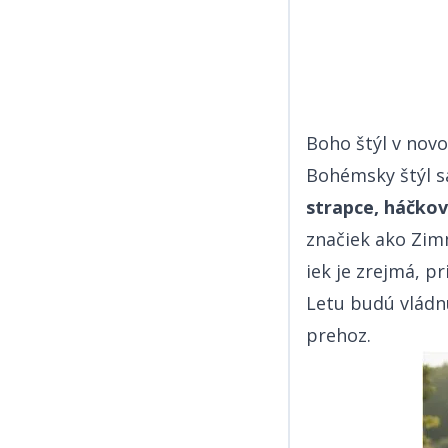
Boho štýl v novom šate​​​​‌ ‍ ​‍​‍‌‍ ‌ ​‍‌‍‍‌‌‍‌ ‌‍‍‌‌‍ ‍​‍​‍​ ‍‍​‍​‍‌ ​ ‌‍​‌‌‍ ‍‌‍‍‌‌ ‌​‌ ‍‌​‍ ‍‌‍‍‌‌‍ ​‍​‍​‍ ​​‍​‍‌‍‍​‌ ​‍‌‍‌‌‌‍‌‍​‍​‍​ ‍‍​‍​‍‌‍‍​‌ ‌​‌ ‌​‌ ​​​ ‍‍​‍ ​‍ ‌‍ ​‌‍ ‌‍​ ‌‍​‌‌‍ ​‌‍‍​‌‍ ‌ ​ ‌ ‌​​ ‍‍​ ​ ​ ​​​ ​​​ ​​​‍ ‌ ​ ‌ ‌​‌ ‌‌‌‍‌​‌‍‍‌‌‍ ​‍ ‌‍‍‌‌‍ ‍‌ ‌​‌‍‌‌‌‍ ‍‌ ‌​​‍ ‌‍‌‌‌‍‌​‌‍‍‌‌ ‌​​‍ ‌‍ ‌‌‍ ‌‍‌​‌‍‌‌​ ‌‌ ​​‌ ​‍‌‍‌‌‌ ​ ‌‍‌‌‌‍ ‍‌ ‌​‌‍​‌‌ ‌​‌‍‍‌‌‍ ‌‍ ‍​ ‍ ‌‍‍‌‌‍‌​​ ‌​ ‍‌​ ​‌‌‍‌​​ ‌​‌‍‌‌​ ​‍‌‍‌‌‌‍‌​​‍ ‌​ ‌‍‌‍​ ‌‍‌‌​ ‍‌​‍ ‌​ ‌​‌‍​‌‌‍‌‌‌‍‌‍​‍ ‌​ ‍‌‌‍‌​‌‍​‌‌‍‌‌​‍ ‌​ ​​​ ‌​‌‍‌‌​ ‌‍​ ​‍​ ​‌​ ‌​​ ‌‍​ ‍‌​ ‌​​ ‌ ​ ‌‍​ ‍ ‌ ‌​‌ ‍‌‌ ​​‌‍‌‌​ ‌‌ ​​‌‍ ‌ ​ ‌ ‌​​ ‍ ‌ ​​‌‍​‌‌ ‌​‌‍‍​​ ‌‌‍​ ‌‍ ‌‍ ‍‌ ‌​‌‍‌‌‌‍ ‍‌ ‌​​‍‌‌​ ‌‌‌​​‍‌‌ ‌‍‍ ‌‍‌‌‌ ‍‌​‍‌‌​ ​ ‌​‌​​‍‌‌​ ​ ‌​‌​​‍‌‌​ ​‍​ ​‍‌‍​‍‌‍​ ​ ​ ​ ‌ ‌‍‌‌​ ‌ ​ ‌‍​ ​ ‌‍​‌​ ‍‌‌‍​‌​ ‌​​‍‌‌​ ​‍​ ​‍​‍‌‌​ ‌‌‌​‌​​‍ ‍‌‍​ ‌‍‍​‌‍‍‌‌‍ ​‌‍‌​‌ ​‍‌‍‌‌‌‍ ‍​‍‌‌​ ‌‌‌​​‍‌‌ ‌‍‍ ‌‍‌‌‌ ‍‌​‍‌‌​ ​ ‌​‌​​‍‌‌​ ​ ‌​‌​​‍‌‌​ ​‍​ ​‍​ ‌ ​ ‌ ​ ‍‌‌‍​‍​ ​ ‌‍​ ‌‍‌​​ ‍​‌‍‌‍‌‍​‍​ ‍‌​ ‌ ​‍‌‌​ ​‍​ ​‍​‍‌‌​ ‌‌‌​‌​​‍ ‍‌ ‌​‌‍‌‌‌ ‍​‌ ‌​​ ‌‍​‍‌‍​‌‌ ​ ‌‍‌‌‌‌‌‌‌ ​‍‌‍ ​​ ‌‌‍‍​‌ ‌​‌ ‌​‌ ​​​‍‌‌​ ​ ‌​​‌​‍‌‌​ ​‍‌​‌‍​‍‌‌​ ​‍‌​‌‍‌‍ ​‌‍ ‌‍​ ‌‍​‌‌‍ ​‌‍‍​‌‍ ‌ ​ ‌ ‌​​‍‌‌​ ​ ‌​​‌​ ​ ​ ​​​ ​​​ ​​​‍‌‌​ ​‍‌​‌‍‌ ​ ‌ ‌​‌ ‌‌‌‍‌​‌‍‍‌‌‍ ​‍‌‍‌‍‍‌‌‍‌​​ ‌​ ‍‌​ ​‌‌‍‌​​ ‌​‌‍‌‌​ ​‍‌‍‌‌‌‍‌​​‍ ‌​ ‌‍‌‍​ ‌‍‌‌​ ‍‌​‍ ‌​ ‌​‌‍​‌‌‍‌‌‌‍‌‍​‍ ‌​ ‍‌‌‍‌​‌‍​‌‌‍‌‌​‍ ‌​ ​​​ ‌​‌‍‌‌​ ‌‍​ ​‍​ ​‌​ ‌​​ ‌
Bohémsky štýl sa
strapce, háčkované detaily a prírodné materiály​​​​‌ ‍ ​‍​‍‌‍ ‌ ​‍‌‍‍‌‌‍‌ ‌‍‍‌‌‍ ‍​‍​‍​ ‍‍​‍​‍‌ ​ ‌‍​‌‌‍ ‍‌‍‍‌‌ ‌​‌ ‍‌​‍ ‍‌‍‍‌‌‍ ​‍​‍​‍ ​​‍​‍‌‍‍​‌ ​‍‌‍‌‌‌‍‌‍​‍​‍​ ‍‍​‍​‍‌‍‍​‌ ‌​‌ ‌​‌ ​​​ ‍‍​‍ ​‍ ‌‍ ​‌‍ ‌‍​ ‌‍​‌‌‍ ​‌‍‍​‌‍ ‌ ​ ‌ ‌​​ ‍‍​ ​ ​ ​​​ ​​​ ​​​‍ ‌ ​ ‌ ‌​‌ ‌‌‌‍‌​‌‍‍‌‌‍ ​‍ ‌‍‍‌‌‍ ‍‌ ‌​‌‍‌‌‌‍ ‍‌ ‌​​‍ ‌‍‌‌‌‍‌​‌‍‍‌‌ ‌​​‍ ‌‍ ‌‌‍ ‌‍‌​‌‍‌‌​ ‌‌ ​​‌ ​‍‌‍‌‌‌ ​ ‌‍‌‌‌‍ ‍‌ ‌​‌‍​‌‌ ‌​‌‍‍‌‌‍ ‌‍ ‍​ ‍ ‌‍‍‌‌‍‌​​ ‌​ ‍‌​ ​‌‌‍‌​​ ‌​‌‍‌‌​ ​‍‌‍‌‌‌‍‌​​‍ ‌​ ‌‍‌‍​ ‌‍‌‌​ ‍‌​‍ ‌​ ‌​‌‍​‌‌‍‌‌‌‍‌‍​‍ ‌​ ‍‌‌‍‌​‌‍​‌‌‍‌‌​‍ ‌​ ​​​ ‌​‌‍‌‌​ ‌‍​ ​‍​ ​‌​ ‌​​ ‌‍​ ‍‌​ ‌​​ ‌ ​ ‌‍​ ‍ ‌ ‌​‌ ‍‌‌ ​​‌‍‌‌​ ‌‌ ​​‌‍ ‌ ​ ‌ ‌​​ ‍ ‌ ​​‌
značiek ako Zim
iek je zrejmá, p
Letu budú vládnu
prehoz.​​​​‌ ‍ ​‍​‍‌‍ ‌ ​‍‌‍‍‌‌‍‌ ‌‍‍‌‌‍ ‍​‍​‍​ ‍‍​‍​‍‌ ​ ‌‍​‌‌‍ ‍‌‍‍‌‌ ‌​‌ ‍‌​‍ ‍‌‍‍‌‌‍ ​‍​‍​‍ ​​‍​‍‌‍‍​‌ ​‍‌‍‌‌‌‍‌‍​‍​‍​ ‍‍​‍​‍‌‍‍​‌ ‌​‌ ‌​‌ ​​​ ‍‍​‍ ​‍ ‌‍ ​‌‍ ‌‍​ ‌‍​‌‌‍ ​‌‍‍​‌‍ ‌ ​ ‌ ‌​​ ‍‍​ ​ ​ ​​​ ​​​ ​​​‍ ‌ ​ ‌ ‌​‌ ‌‌‌‍‌​‌‍‍‌‌‍ ​‍ ‌‍‍‌‌‍ ‍‌ ‌​‌‍‌‌‌‍ ‍‌ ‌​​‍ ‌‍‌‌‌‍‌​‌‍‍‌‌ ‌​​‍ ‌‍ ‌‌‍ ‌‍‌​‌‍‌‌​ ‌‌ ​​‌ ​‍‌‍‌‌‌ ​ ‌‍‌‌‌‍ ‍‌ ‌​‌‍​‌‌ ‌​‌‍‍‌‌‍ ‌‍ ‍​ ‍ ‌‍‍‌‌‍‌​​ ‌​ ‍‌​ ​‌‌‍‌​​ ‌​‌‍‌‌​ ​‍‌‍‌‌‌‍‌​​‍ ‌​ ‌‍‌‍​ ‌‍‌‌​ ‍‌​‍ ‌​ ‌​‌‍​‌‌‍‌‌‌‍‌‍​‍ ‌​ ‍‌‌‍‌​‌‍​‌‌‍‌‌​‍ ‌​ ​​​ ‌​‌‍‌‌​ ‌‍​ ​‍​ ​‌​ ‌​​ ‌‍​ ‍‌​ ‌​​ ‌ ​ ‌‍​ ‍ ‌ ‌​‌ ‍‌‌ ​​‌‍‌‌​ ‌‌ ​​‌‍ ‌ ​ ‌ ‌​​ ‍ ‌ ​​‌‍​‌‌ ‌​‌‍‍​​ ‌‌‍​ ‌‍ ‌‍ ‍‌ ‌​‌‍‌‌‌‍ ‍‌ ‌​​‍‌‌​ ‌‌‌​​‍‌‌ ‌‍‍ ‌‍‌‌‌ ‍‌​‍‌‌​ ​ ‌​‌​​‍‌‌​ ​ ‌​‌​​‍‌‌​ ​‍​ ​‍‌‍​ ​ ‍‌​ ‌​‌‍​‍‌‍‌‍​ ‌ ​ ​​​ ‍​‌‍​‍‌‍‌‌​ ‌‍‌‍‌‍​‍‌‌​ ​‍​ ​‍​‍‌‌​ ‌‌‌​‌​​‍ ‍‌‍​ ‌‍‍​‌‍‍‌‌‍ ​‌‍‌​‌ ​‍‌‍‌‌‌‍ ‍​‍‌‌​ ‌‌‌​​‍‌‌ ‌‍‍ ‌‍‌‌‌ ‍‌​‍‌‌​ ​ ‌​‌​​‍‌‌​ ​ ‌​‌​​‍‌‌​ ​‍​ ​‍​ ‌ ​ ​​‌‍​ ​ ​‌​ ​​‌‍‌‌‌‍​‌​ ‍‌‌‍‌​‌‍‌‍​ ​ ​ ‍​​‍‌‌​ ​‍​ ​‍​‍‌‌​ ‌‌‌​‌​​‍ ‍‌ ‌​‌‍‌‌‌ ‍​‌ ‌​​ ‌‍​‍‌‍​‌‌ ​ ‌‍‌‌‌‌‌‌‌ ​‍‌‍ ​​ ‌‌‍‍​‌ ‌​‌ ‌​‌ ​​​‍‌‌​ ​ ‌​​‌​‍‌‌​ ​‍‌​‌‍​‍‌‌​ ​‍‌​‌‍‌‍ ​‌‍ ‌‍​ ‌‍​‌‌‍ ​‌‍‍​‌‍ ‌ ​ ‌ ‌​​‍‌‌​ ​ ‌​​‌​ ​ ​ ​​​ ​​​ ​​​‍‌‌​ ​‍‌​‌‍‌ ​ ‌ ‌​‌ ‌‌‌‍‌​‌‍‍‌‌‍ ​‍‌‍‌‍‍‌‌‍‌​​ ‌​ ‍‌​ ​‌‌‍‌​​ ‌​‌‍‌‌​ ​‍‌‍‌‌‌‍‌​​‍ ‌​ ‌‍‌‍​ ‌‍‌‌​ ‍‌​‍ ‌​ ‌​‌‍​‌‌‍‌‌‌‍‌‍​‍ ‌​ ‍‌‌‍‌​‌‍​‌‌‍‌‌​‍ ‌​ ​​​ ‌​‌‍‌‌​ ‌‍​ ​‍​ ​‌​ ‌​​ ‌‍​ ‍‌​ ‌​​ ‌ ​ ‌‍​‍‌‍‌ ‌​‌ ‍‌‌ ​​‌‍‌‌​ ‌‌ ​​‌‍ ‌ ​ ‌ ‌​​‍‌‍‌ ​​‌‍​‌‌ ‌​‌‍‍​​ ‌‌‍​ ‌‍ ‌‍ ‍‌ ‌​‌‍‌‌‌‍ ‍‌ ‌​​‍‌‌​ ‌‌‌​​‍‌‌ ‌‍‍ ‌‍‌‌‌ ‍‌​‍‌‌​ ​ ‌​‌​​‍‌‌​ ​ ‌​‌​​‍‌‌​ ​‍​ ​‍‌‍​ ​ ‍‌​ ‌​‌‍​‍‌‍‌‍​ ‌ ​ ​​​ ‍​‌‍​‍‌‍‌‌​ ‌‍‌‍‌‍​‍‌‌​ ​‍​ ​‍​‍‌‌​ ‌‌‌​‌​​‍ ‍‌‍​ ‌‍‍​‌‍‍‌‌‍ ​‌‍‌​‌ ​‍‌‍‌‌‌‍ ‍​‍‌‌​ ‌‌‌​​‍‌‌ ‌‍‍ ‌‍‌‌‌ ‍‌​‍‌‌​ ​ ‌​‌​​‍‌‌​ ​ ‌​‌​​‍‌‌​ ​‍​ ​‍​ ‌ ​ ​​‌‍​ ​ ​‌​ ​​‌‍‌‌‌‍​‌​ ‍‌‌‍‌​‌‍‌‍​ ​ ​ ‍​​‍‌‌​ ​‍​ ​‍​‍‌‌​ ‌‌‌​‌​​‍ ‍‌ ‌​‌‍‌‌‌ ‍​‌ ‌​​‍‌‍‌ ​​‌‍‌‌‌ ​‍‌ ​ ‌ ​​‌‍‌‌‌‍​ ‌ ‌​‌‍‍‌‌ ‌‍‌‍‌‌​ ‌‌ ​​‌ ‌‌‌‍​‍‌‍ ​‌‍‍‌‌ ​ ‌‍‍​‌‍‌‌‌‍‌​​‍​‍‌ ‌