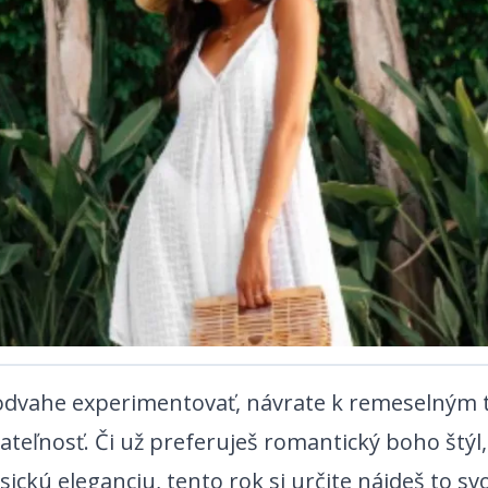
 odvahe experimentovať, návrate k remeselným
teľnosť. Či už preferuješ romantický boho štýl,
‌‍‌‌‌‍‌‍​‍ ‌​ ‍‌‌‍‌​‌‍​‌‌‍‌‌​‍ ‌​ ​​​ ‌​‌‍‌‌​ ‌‍​ ​‍​ ​‌​ ‌​​ ‌‍​ ‍‌​ ‌​​ ‌ ​ ‌‍​ ‍ ‌ ‌​‌ ‍‌‌ ​​‌‍‌‌​ ‌‌ ​​‌‍ ‌ ​ ‌ ‌​​ ‍ ‌ ​​‌‍​‌‌ ‌​‌‍‍​​ ‌‌‍​ ‌‍ ‌‍ ‍‌ ‌​‌‍‌‌‌‍ ‍‌ ‌​​‍‌‌​ ‌‌‌​​‍‌‌ ‌‍‍ ‌‍‌‌‌ ‍‌​‍‌‌​ ​ ‌​‌​​‍‌‌​ ​ ‌​‌​​‍‌‌​ ​‍​ ​‍​ ‌ ‌‍‌​​ ‌ ​ ​‌‌‍​‍​ ​‍‌‍​‍​ ‌‍‌‍​‍​ ‍​​ ​‍​ ‌‍​‍‌‌​ ​‍​ ​‍​‍‌‌​ ‌‌‌​‌​​‍ ‍‌ ‌​‌‍‌‌‌ ‍​‌ ‌​​‍‌‌​ ‌‌‌​​‍‌‌ ‌‍‍ ‌‍‌‌‌ ‍‌​‍‌‌​ ​ ‌​‌​​‍‌‌​ ​ ‌​‌​​‍‌‌​ ​‍​ ​‍​ ‌‌​ ‌​​ ‌ ​ ‌‌​ ‍​​ ‍‌‌‍‌‍​ ​‍​ ‍​‌‍‌‌​ ​ ‌‍​‍​‍‌‌​ ​‍​ ​‍​‍‌‌​ ‌‌‌​‌​​‍ ‍‌‍​ ‌‍‍​‌‍‍‌‌‍ ​‌‍‌​‌ ​‍‌‍‌‌‌‍ ‍​‍‌‌​ ‌‌‌​​‍‌‌ ‌‍‍ ‌‍‌‌‌ ‍‌​‍‌‌​ ​ ‌​‌​​‍‌‌​ ​ ‌​‌​​‍‌‌​ ​‍​ ​‍​ ‌‍‌‍​‌​ ​‌‌‍​‌​ ‌ ‌‍​‌​ ​ ​ ​ ​ ‌​​ ​​‌‍​‌‌‍‌‍​‍‌‌​ ​‍​ ​‍​‍‌‌​ ‌‌‌​‌​​‍ ‍‌ ‌​‌‍‌‌‌ ‍​‌ ‌​​ ‌‍​‍‌‍​‌‌ ​ ‌‍‌‌‌‌‌‌‌ ​‍‌‍ ​​ ‌‌‍‍​‌ ‌​‌ ‌​‌ ​​​‍‌‌​ ​ ‌​​‌​‍‌‌​ ​‍‌​‌‍​‍‌‌​ ​‍‌​‌‍‌‍ ​‌‍ ‌‍​ ‌‍​‌‌‍ ​‌‍‍​‌‍ ‌ ​ ‌ ‌​​‍‌‌​ ​ ‌​​‌​ ​ ​ ​​​ ​​​ ​​​‍‌‌​ ​‍‌​‌‍‌ ​ ‌ ‌​‌ ‌‌‌‍‌​‌‍‍‌‌‍ ​‍‌‍‌‍‍‌‌‍‌​​ ‌​ ‍‌​ ​‌‌‍‌​​ ‌​‌‍‌‌​ ​‍‌‍‌‌‌‍‌​​‍ ‌​ ‌‍‌‍​ ‌‍‌‌​ ‍‌​‍ ‌​ ‌​‌‍​‌‌‍‌‌‌‍‌‍​‍ ‌​ ‍‌‌‍‌​‌‍​‌‌‍‌‌​‍ ‌​ ​​​ ‌​‌‍‌‌​ ‌‍​ ​‍​ ​‌​ ‌​​ ‌‍​ ‍‌​ ‌​​ ‌ ​ ‌‍​‍‌‍‌ ‌​‌ ‍‌‌ ​​‌‍‌‌​ ‌‌ ​​‌‍ ‌ ​ ‌ ‌​​‍‌‍‌ ​​‌‍​‌‌ ‌​‌‍‍​​ ‌‌‍​ ‌‍ ‌‍ ‍‌ ‌​‌‍‌‌‌‍ ‍‌ ‌​​‍‌‌​ ‌‌‌​​‍‌‌ ‌‍‍ ‌‍‌‌‌ ‍‌​‍‌‌​ ​ ‌​‌​​‍‌‌​ ​ ‌​‌​​‍‌‌​ ​‍​ ​‍​ ‌ ‌‍‌​​ ‌ ​ ​‌‌‍​‍​ ​‍‌‍​‍​ ‌‍‌‍​‍​ ‍​​ ​‍​ ‌‍​‍‌‌​ ​‍​ ​‍​‍‌‌​ ‌‌‌​‌​​‍ ‍‌ ‌​‌‍‌‌‌ ‍​‌ ‌​​‍‌‌​ ‌‌‌​​‍‌‌ ‌‍‍ ‌‍‌‌‌ ‍‌​‍‌‌​ ​ ‌​‌​​‍‌‌​ ​ ‌​‌​​‍‌‌​ ​‍​ ​‍​ ‌‌​ ‌​​ ‌ ​ ‌‌​ ‍​​ ‍‌‌‍‌‍​ ​‍​ ‍​‌‍‌‌​ ​ ‌‍​‍​‍‌‌​ ​‍​ ​‍​‍‌‌​ ‌‌‌​‌​​‍ ‍‌‍​ ‌‍‍​‌‍‍‌‌‍ ​‌‍‌​‌ ​‍‌‍‌‌‌‍ ‍​‍‌‌​ ‌‌‌​​‍‌‌ ‌‍‍ ‌‍‌‌‌ ‍‌​‍‌‌​ ​ ‌​‌​​‍‌‌​ ​ ‌​‌​​‍‌‌​ ​‍​ ​‍​ ‌‍‌‍​‌​ ​‌‌‍​‌​ ‌ ‌‍​‌​ ​ ​ ​ ​ ‌​​ ​​‌‍​‌‌‍‌‍​‍‌‌​ ​‍​ ​‍​‍‌‌​ ‌‌‌​‌​​‍ ‍‌ ‌​‌‍