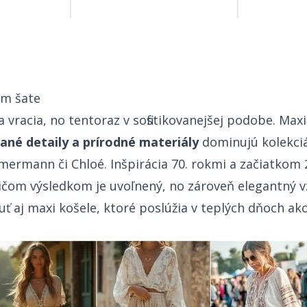
‍​ ‍‌​ ‌​​ ‌ ​ ‌‍​‍‌‍‌ ‌​‌ ‍‌‌ ​​‌‍‌‌​ ‌‌ ​​‌‍ ‌ ​ ‌ ‌​​‍‌‍‌ ​​‌‍​‌‌ ‌​‌‍‍​​ ‌‌‍​ ‌‍ ‌‍ ‍‌ ‌​‌‍‌‌‌‍ ‍‌ ‌​​‍‌‌​ ‌‌‌​​‍‌‌ ‌‍‍ ‌‍‌‌‌ ‍‌​‍‌‌​ ​ ‌​‌​​‍‌‌​ ​ ‌​‌​​‍‌‌​ ​‍​ ​‍‌‍​‍‌‍​ ​ ​ ​ ‌ ‌‍‌‌​ ‌ ​ ‌‍​ ​ ‌‍​‌​ ‍‌‌‍​‌​ ‌​​‍‌‌​ ​‍​ ​‍​‍‌‌​ ‌‌‌​‌​​‍ ‍‌‍​ ‌‍‍​‌‍‍‌‌‍ ​‌‍‌​‌ ​‍‌‍‌‌‌‍ ‍​‍‌‌​ ‌‌‌​​‍‌‌ ‌‍‍ ‌‍‌‌‌ ‍‌​‍‌‌​ ​ ‌​‌​​‍‌‌​ ​ ‌​‌​​‍‌‌​ ​‍​ ​‍​ ‌ ​ ‌ ​ ‍‌‌‍​‍​ ​ ‌‍​ ‌‍‌​​ ‍​‌‍‌‍‌‍​‍​ ‍‌​ ‌ ​‍‌‌​ ​‍​ ​‍​‍‌‌​ ‌‌‌​‌​​‍ ‍‌ ‌​‌‍‌‌‌ ‍​‌ ‌​​‍‌‍‌ ​​‌‍‌‌‌ ​‍‌ ​ ‌ ​​‌‍‌‌‌‍​ ‌ ‌​‌‍‍‌‌ ‌‍‌‍‌‌​ ‌‌ ​​‌ ‌‌‌‍​‍‌‍ ​‌‍‍‌‌ ​ ‌‍‍​‌‍‌‌‌‍‌​​‍​‍‌ ‌
 vracia, no tentoraz v sofistikovanejšej podobe. Maxi
‍​‌‌ ‌​‌‍‍​​ ‌‌‍​ ‌‍ ‌‍ ‍‌ ‌​‌‍‌‌‌‍ ‍‌ ‌​​‍‌‌​ ‌‌‌​​‍‌‌ ‌‍‍ ‌‍‌‌‌ ‍‌​‍‌‌​ ​ ‌​‌​​‍‌‌​ ​ ‌​‌​​‍‌‌​ ​‍​ ​‍‌‍​ ​ ‍‌​ ‌​‌‍​‍‌‍‌‍​ ‌ ​ ​​​ ‍​‌‍​‍‌‍‌‌​ ‌‍‌‍‌‍​‍‌‌​ ​‍​ ​‍​‍‌‌​ ‌‌‌​‌​​‍ ‍‌‍​ ‌‍‍​‌‍‍‌‌‍ ​‌‍‌​‌ ​‍‌‍‌‌‌‍ ‍​‍‌‌​ ‌‌‌​​‍‌‌ ‌‍‍ ‌‍‌‌‌ ‍‌​‍‌‌​ ​ ‌​‌​​‍‌‌​ ​ ‌​‌​​‍‌‌​ ​‍​ ​‍​ ‌‌​ ‌‌​ ​ ‌‍‌​‌‍​ ‌‍‌‌‌‍‌​​ ​​​ ​​​ ​‌​ ‌‍​ ‌‍​‍‌‌​ ​‍​ ​‍​‍‌‌​ ‌‌‌​‌​​‍ ‍‌ ‌​‌‍‌‌‌ ‍​‌ ‌​​ ‌‍​‍‌‍​‌‌ ​ ‌‍‌‌‌‌‌‌‌ ​‍‌‍ ​​ ‌‌‍‍​‌ ‌​‌ ‌​‌ ​​​‍‌‌​ ​ ‌​​‌​‍‌‌​ ​‍‌​‌‍​‍‌‌​ ​‍‌​‌‍‌‍ ​‌‍ ‌‍​ ‌‍​‌‌‍ ​‌‍‍​‌‍ ‌ ​ ‌ ‌​​‍‌‌​ ​ ‌​​‌​ ​ ​ ​​​ ​​​ ​​​‍‌‌​ ​‍‌​‌‍‌ ​ ‌ ‌​‌ ‌‌‌‍‌​‌‍‍‌‌‍ ​‍‌‍‌‍‍‌‌‍‌​​ ‌​ ‍‌​ ​‌‌‍‌​​ ‌​‌‍‌‌​ ​‍‌‍‌‌‌‍‌​​‍ ‌​ ‌‍‌‍​ ‌‍‌‌​ ‍‌​‍ ‌​ ‌​‌‍​‌‌‍‌‌‌‍‌‍​‍ ‌​ ‍‌‌‍‌​‌‍​‌‌‍‌‌​‍ ‌​ ​​​ ‌​‌‍‌‌​ ‌‍​ ​‍​ ​‌​ ‌​​ ‌‍​ ‍‌​ ‌​​ ‌ ​ ‌‍​‍‌‍‌ ‌​‌ ‍‌‌ ​​‌‍‌‌​ ‌‌ ​​‌‍ ‌ ​ ‌ ‌​​‍‌‍‌ ​​‌‍​‌‌ ‌​‌‍‍​​ ‌‌‍​ ‌‍ ‌‍ ‍‌ ‌​‌‍‌‌‌‍ ‍‌ ‌​​‍‌‌​ ‌‌‌​​‍‌‌ ‌‍‍ ‌‍‌‌‌ ‍‌​‍‌‌​ ​ ‌​‌​​‍‌‌​ ​ ‌​‌​​‍‌‌​ ​‍​ ​‍‌‍​ ​ ‍‌​ ‌​‌‍​‍‌‍‌‍​ ‌ ​ ​​​ ‍​‌‍​‍‌‍‌‌​ ‌‍‌‍‌‍​‍‌‌​ ​‍​ ​‍​‍‌‌​ ‌‌‌​‌​​‍ ‍‌‍​ ‌‍‍​‌‍‍‌‌‍ ​‌‍‌​‌ ​‍‌‍‌‌‌‍ ‍​‍‌‌​ ‌‌‌​​‍‌‌ ‌‍‍ ‌‍‌‌‌ ‍‌​‍‌‌​ ​ ‌​‌​​‍‌‌​ ​ ‌​‌​​‍‌‌​ ​‍​ ​‍​ ‌‌​ ‌‌​ ​ ‌‍‌​‌‍​ ‌‍‌‌‌‍‌​​ ​​​ ​​​ ​‌​ ‌‍​ ‌‍​‍‌‌​ ​‍​ ​‍​‍‌‌​ ‌‌‌​‌​​‍ ‍‌ ‌​‌‍‌‌‌ ‍​‌ ‌​​‍‌‍‌ ​​‌‍‌‌‌ ​‍‌ ​ ‌ ​​‌‍‌‌‌‍​ ‌ ‌​‌‍‍‌‌ ‌‍‌‍‌‌​ ‌‌ ​​‌ ‌‌‌‍​‍‌‍ ​‌‍‍‌‌ ​ ‌‍‍​‌‍‌‌‌‍‌​​‍​‍‌ ‌
dominujú kolekc
mermann či Chloé. Inšpirácia 70. rokmi a začiatkom 
ričom výsledkom je uvoľnený, no zároveň elegantný v
ť aj maxi košele, ktoré poslúžia v teplých dňoch ak