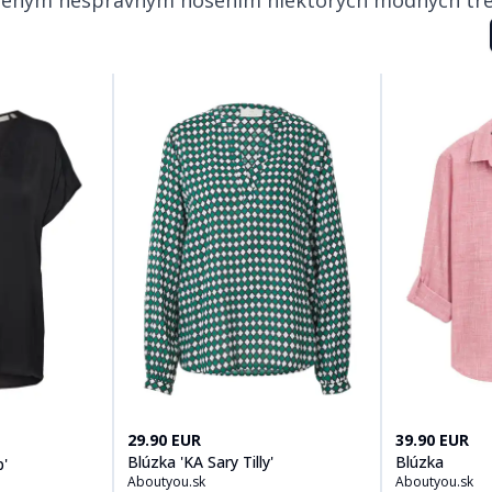
Kúpiť produt
Blúzka 'KA Sary Tilly'
na
Aboutyou.sk
Kúpiť produt
29.90 EUR
39.90 EUR
 'RindaIW Top'
na
Aboutyou.sk
Blúzka 'KA Sary Tilly'
Blúzka
p'
Aboutyou.sk
Aboutyou.sk