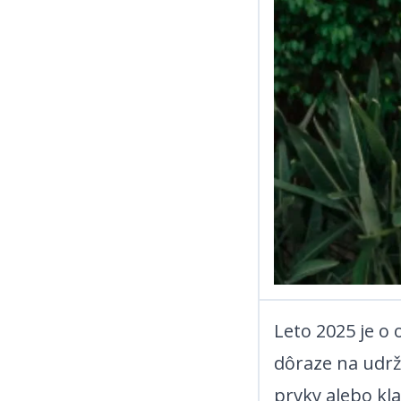
Leto 2025 je o
dôraze na udrža
prvky alebo klasickú eleganciu, tento rok si určite nájdeš to svoje. ​​​​‌ ‍ ​‍​‍‌‍ ‌ ​‍‌‍‍‌‌‍‌ ‌‍‍‌‌‍ ‍​‍​‍​ ‍‍​‍​‍‌ ​ ‌‍​‌‌‍ ‍‌‍‍‌‌ ‌​‌ ‍‌​‍ ‍‌‍‍‌‌‍ ​‍​‍​‍ ​​‍​‍‌‍‍​‌ ​‍‌‍‌‌‌‍‌‍​‍​‍​ ‍‍​‍​‍‌‍‍​‌ ‌​‌ ‌​‌ ​​​ ‍‍​‍ ​‍ ‌‍ ​‌‍ ‌‍​ ‌‍​‌‌‍ ​‌‍‍​‌‍ ‌ ​ ‌ ‌​​ ‍‍​ ​ ​ ​​​ ​​​ ​​​‍ ‌ ​ ‌ ‌​‌ ‌‌‌‍‌​‌‍‍‌‌‍ ​‍ ‌‍‍‌‌‍ ‍‌ ‌​‌‍‌‌‌‍ ‍‌ ‌​​‍ ‌‍‌‌‌‍‌​‌‍‍‌‌ ‌​​‍ ‌‍ ‌‌‍ ‌‍‌​‌‍‌‌​ ‌‌ ​​‌ ​‍‌‍‌‌‌ ​ ‌‍‌‌‌‍ ‍‌ ‌​‌‍​‌‌ ‌​‌‍‍‌‌‍ ‌‍ ‍​ ‍ ‌‍‍‌‌‍‌​​ ‌​ ‍‌​ ​‌‌‍‌​​ ‌​‌‍‌‌​ ​‍‌‍‌‌‌‍‌​​‍ ‌​ ‌‍‌‍​ ‌‍‌‌​ ‍‌​‍ ‌​ ‌​‌‍​‌