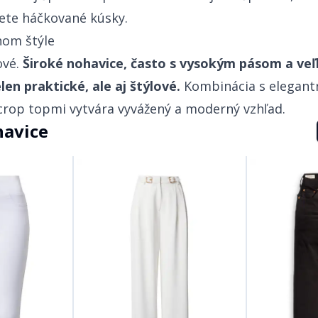
‍ ‍​‍‌‌​ ‌‌‌​​‍‌‌ ‌‍‍ ‌‍‌‌‌ ‍‌​‍‌‌​ ​ ‌​‌​​‍‌‌​ ​ ‌​‌​​‍‌‌​ ​‍​ ​‍‌‍‌‌​ ‍​‌‍‌‌​ ‌ ​ ‌​‌‍​‍‌‍‌‍​ ​‌​ ‌​‌‍‌‍​ ‌​​ ​​​‍‌‌​ ​‍​ ​‍​‍‌‌​ ‌‌‌​‌​​‍ ‍‌ ‌​‌‍‌‌‌ ‍​‌ ‌​​ ‌‍​‍‌‍​‌‌ ​ ‌‍‌‌‌‌‌‌‌ ​‍‌‍ ​​ ‌‌‍‍​‌ ‌​‌ ‌​‌ ​​​‍‌‌​ ​ ‌​​‌​‍‌‌​ ​‍‌​‌‍​‍‌‌​ ​‍‌​‌‍‌‍ ​‌‍ ‌‍​ ‌‍​‌‌‍ ​‌‍‍​‌‍ ‌ ​ ‌ ‌​​‍‌‌​ ​ ‌​​‌​ ​ ​ ​​​ ​​​ ​​​‍‌‌​ ​‍‌​‌‍‌ ​ ‌ ‌​‌ ‌‌‌‍‌​‌‍‍‌‌‍ ​‍‌‍‌‍‍‌‌‍‌​​ ‌​ ‍‌​ ​‌‌‍‌​​ ‌​‌‍‌‌​ ​‍‌‍‌‌‌‍‌​​‍ ‌​ ‌‍‌‍​ ‌‍‌‌​ ‍‌​‍ ‌​ ‌​‌‍​‌‌‍‌‌‌‍‌‍​‍ ‌​ ‍‌‌‍‌​‌‍​‌‌‍‌‌​‍ ‌​ ​​​ ‌​‌‍‌‌​ ‌‍​ ​‍​ ​‌​ ‌​​ ‌‍​ ‍‌​ ‌​​ ‌ ​ ‌‍​‍‌‍‌ ‌​‌ ‍‌‌ ​​‌‍‌‌​ ‌‌ ​​‌‍ ‌ ​ ‌ ‌​​‍‌‍‌ ​​‌‍​‌‌ ‌​‌‍‍​​ ‌‌‍​ ‌‍ ‌‍ ‍‌ ‌​‌‍‌‌‌‍ ‍‌ ‌​​‍‌‌​ ‌‌‌​​‍‌‌ ‌‍‍ ‌‍‌‌‌ ‍‌​‍‌‌​ ​ ‌​‌​​‍‌‌​ ​ ‌​‌​​‍‌‌​ ​‍​ ​‍​ ‌‌​ ‌‌‌‍​‌​ ​‍‌‍​‌​ ​ ​ ‌‌‌‍‌​‌‍​‌​ ‌‌​ ‌‍​ ‍​​‍‌‌​ ​‍​ ​‍​‍‌‌​ ‌‌‌​‌​​‍ ‍‌‍​ ‌‍‍​‌‍‍‌‌‍ ​‌‍‌​‌ ​‍‌‍‌‌‌‍ ‍​‍‌‌​ ‌‌‌​​‍‌‌ ‌‍‍ ‌‍‌‌‌ ‍‌​‍‌‌​ ​ ‌​‌​​‍‌‌​ ​ ‌​‌​​‍‌‌​ ​‍​ ​‍‌‍‌‌​ ‍​‌‍‌‌​ ‌ ​ ‌​‌‍​‍‌‍‌‍​ ​‌​ ‌​‌‍‌‍​ ‌​​ ​​​‍‌‌​ ​‍​ ​‍​‍‌‌​ ‌‌‌​‌​​‍ ‍‌ ‌​‌‍‌‌‌ ‍​‌ ‌​​‍‌‍‌ ​​‌‍‌‌‌ ​‍‌ ​ ‌ ​​‌‍‌‌‌‍​ ‌ ‌​‌‍‍‌‌ ‌‍‌‍‌‌​ ‌‌ ​​‌ ‌‌‌‍​‍‌‍ ​‌‍‍‌‌ ​ ‌‍‍​‌‍‌‌‌‍‌​​‍​‍‌ ‌
​​​​‌ ‍ ​‍​‍‌‍ ‌ ​‍‌‍‍‌‌‍‌ ‌‍‍‌‌‍ ‍​‍​‍​ ‍‍​‍​‍‌ ​ ‌‍​‌‌‍ ‍‌‍‍‌‌ ‌​‌ ‍‌​‍ ‍‌‍‍‌‌‍ ​‍​‍​‍ ​​‍​‍‌‍‍​‌ ​‍‌‍‌‌‌‍‌‍​‍​‍​ ‍‍​‍​‍‌‍‍​‌ ‌​‌ ‌​‌ ​​​ ‍‍​‍ ​‍ ‌‍ ​‌‍ ‌‍​ ‌‍​‌‌‍ ​‌‍‍​‌‍ ‌ ​ ‌ ‌​​ ‍‍​ ​ ​ ​​​ ​​​ ​​​‍ ‌ ​ ‌ ‌​‌ ‌‌‌‍‌​‌‍‍‌‌‍ ​‍ ‌‍‍‌‌‍ ‍‌ ‌​‌‍‌‌‌‍ ‍‌ ‌​​‍ ‌‍‌‌‌‍‌​‌‍‍‌‌ ‌​​‍ ‌‍ ‌‌‍ ‌‍‌​‌‍‌‌​ ‌‌ ​​‌ ​‍‌‍‌‌‌ ​ ‌‍‌‌‌‍ ‍‌ ‌​‌‍​‌‌ ‌​‌‍‍‌‌‍ ‌‍ ‍​ ‍ ‌‍‍‌‌‍‌​​ ‌​ ‍‌​ ​‌‌‍‌​​ ‌​‌‍‌‌​ ​‍‌‍‌‌‌‍‌​​‍ ‌​ ‌‍‌‍​ ‌‍‌‌​ ‍‌​‍ ‌​ ‌​‌‍​‌‌‍‌‌‌‍‌‍​‍ ‌​ ‍‌‌‍‌​‌‍​‌‌‍‌‌​‍ ‌​ ​​​ ‌​‌‍‌‌​ ‌‍​ ​‍​ ​‌​ ‌​​ ‌‍​ ‍‌​ ‌​​ ‌ ​ ‌‍​ ‍ ‌ ‌​‌ ‍‌‌ ​​‌‍‌‌​ ‌‌ ​​‌‍ ‌ ​ ‌ ‌​​ ‍ ‌ ​​‌‍​‌‌ ‌​‌‍‍​​ ‌‌‍​ ‌‍ ‌‍ ‍‌ ‌​‌‍‌‌‌‍ ‍‌ ‌​​‍‌‌​ ‌‌‌​​‍‌‌ ‌‍‍ ‌‍‌‌‌ ‍‌​‍‌‌​ ​ ‌​‌​​‍‌‌​ ​ ‌​‌​​‍‌‌​ ​‍​ ​‍​ ‌‌​ ‌‌‌‍​‌​ ​‍‌‍​‌​ ​ ​ ‌‌‌‍‌​‌‍​‌​ ‌‌​ ‌‍​ ‍​​‍‌‌​ ​‍​ ​‍​‍‌‌​ ‌‌‌​‌​​‍ ‍‌‍​ ‌‍‍​‌‍‍‌‌‍ ​‌‍‌​‌ ​‍‌‍‌‌‌‍ ‍​‍‌‌​ ‌‌‌​​‍‌‌ ‌‍‍ ‌‍‌‌‌ ‍‌​‍‌‌​ ​ ‌​‌​​‍‌‌​ ​ ‌​‌​​‍‌‌​ ​‍​ ​‍‌‍‌‌​ ​​‌‍​‌‌‍​ ‌‍​‍​ ​‌‌‍​ ‌‍​‌​ ‍‌​ ‍‌​ ‌ ‌‍​‍​‍‌‌​ ​‍​ ​‍​‍‌‌​ ‌‌‌​‌​​‍ ‍‌ ‌​‌‍‌‌‌ ‍​‌ ‌​​ ‌‍​‍‌‍​‌‌ ​ ‌‍‌‌‌‌‌‌‌ ​‍‌‍ ​​ ‌‌‍‍​‌ ‌​‌ ‌​‌ ​​​‍‌‌​ ​ ‌​​‌​‍‌‌​ ​‍‌​‌‍​‍‌‌​ ​‍‌​‌‍‌‍ ​‌‍ ‌‍​ ‌‍​‌‌‍ ​‌‍‍​‌‍ ‌ ​ ‌ ‌​​‍‌‌​ ​ ‌​​‌​ ​ ​ ​​​ ​​​ ​​​‍‌‌​ ​‍‌​‌‍‌ ​ ‌ ‌​‌ ‌‌‌‍‌​‌‍‍‌‌‍ ​‍‌‍‌‍‍‌‌‍‌​​ ‌​ ‍‌​ ​‌‌‍‌​​ ‌​‌‍‌‌​ ​‍‌‍‌‌‌‍‌​​‍ ‌​ ‌‍‌‍​ ‌‍‌‌​ ‍‌​‍ ‌​ ‌​‌‍​‌‌‍‌‌‌‍‌‍​‍ ‌​ ‍‌‌‍‌​‌‍​‌‌‍‌‌​‍ ‌​ ​​​ ‌​‌‍‌‌​ ‌‍​ ​‍​ ​‌​ ‌​​ ‌‍​ ‍‌​ ‌​​ ‌ ​ ‌‍​‍‌‍‌ ‌​‌ ‍‌‌ ​​‌‍‌‌​ ‌‌ ​​‌‍ ‌ ​ ‌ ‌​​‍‌‍‌ ​​‌‍​‌‌ ‌​‌‍‍​​ ‌‌‍​ ‌‍ ‌‍ ‍‌ ‌​‌‍‌‌‌‍ ‍‌ ‌​​‍‌‌​ ‌‌‌​​‍‌‌ ‌‍‍ ‌‍‌‌‌ ‍‌​‍‌‌​ ​ ‌​‌​​‍‌‌​ ​ ‌​‌​​‍‌‌​ ​‍​ ​‍​ ‌‌​ ‌‌‌‍​‌​ ​‍‌‍​‌​ ​ ​ ‌‌‌‍‌​‌‍​‌​ ‌‌​ ‌‍​ ‍​​‍‌‌​ ​‍​ ​‍​‍‌‌​ ‌‌‌​‌​​‍ ‍‌‍​ ‌‍‍​‌‍‍‌‌‍ ​‌‍‌​‌ ​‍‌‍‌‌‌‍ ‍​‍‌‌​ ‌‌‌​​‍‌‌ ‌‍‍ ‌‍‌‌‌ ‍‌​‍‌‌​ ​ ‌​‌​​‍‌‌​ ​ ‌​‌​​‍‌‌​ ​‍​ ​‍‌‍‌‌​ ​​‌‍​‌‌‍​ ‌‍​‍​ ​‌‌‍​ ‌‍​‌​ ‍‌​ ‍‌​ ‌ ‌‍​‍​‍‌‌​ ​‍​ ​‍​‍‌‌​ ‌‌‌​‌​​‍ ‍‌ ‌​‌‍‌‌‌ ‍​‌ ‌​​‍‌‍‌ ​​‌‍‌‌‌ ​‍‌ ​ ‌ ​​‌‍‌‌‌‍​ ‌ ‌​‌‍‍‌‌ ‌‍‌‍‌‌​ ‌‌ ​​‌ ‌‌‌‍​‍‌‍ ​‌‍‍‌‌ ​ ‌‍‍​‌‍‌‌‌‍‌​​‍​‍‌ ‌
​ ‌​ ‍‌​ ​‌‌‍‌​​ ‌​‌‍‌‌​ ​‍‌‍‌‌‌‍‌​​‍ ‌​ ‌‍‌‍​ ‌‍‌‌​ ‍‌​‍ ‌​ ‌​‌‍​‌‌‍‌‌‌‍‌‍​‍ ‌​ ‍‌‌‍‌​‌‍​‌‌‍‌‌​‍ ‌​ ​​​ ‌​‌‍‌‌​ ‌‍​ ​‍​ ​‌​ ‌​​ ‌‍​ ‍‌​ ‌​​ ‌ ​ ‌‍​‍‌‍‌ ‌​‌ ‍‌‌ ​​‌‍‌‌​ ‌‌ ​​‌‍ ‌ ​ ‌ ‌​​‍‌‍‌ ​​‌‍​‌‌ ‌​‌‍‍​​ ‌‌‍​ ‌‍ ‌‍ ‍‌ ‌​‌‍‌‌‌‍ ‍‌ ‌​​‍‌‌​ ‌‌‌​​‍‌‌ ‌‍‍ ‌‍‌‌‌ ‍‌​‍‌‌​ ​ ‌​‌​​‍‌‌​ ​ ‌​‌​​‍‌‌​ ​‍​ ​‍‌‍​ ​ ‌‌​ ‍​​ ‌‍‌‍​ ​ ‌ ​ ‌ ​ ​‌​ ‌‍‌‍​‍​ ‌‌​ ​​​‍‌‌​ ​‍​ ​‍​‍‌‌​ ‌‌‌​‌​​‍ ‍‌‍​ ‌‍‍​‌‍‍‌‌‍ ​‌‍‌​‌ ​‍‌‍‌‌‌‍ ‍​‍‌‌​ ‌‌‌​​‍‌‌ ‌‍‍ ‌‍‌‌‌ ‍‌​‍‌‌​ ​ ‌​‌​​‍‌‌​ ​ ‌​‌​​‍‌‌​ ​‍​ ​‍​ ‌​​ ​‍​ ‌‍​ ​ ​ ‌‌​ ‌‌​ ‍​​ ​‍​ ‌​​ ‌ ‌‍​ ​ ​ ​‍‌‌​ ​‍​ ​‍​‍‌‌​ ‌‌‌​‌​​‍ ‍‌ ‌​‌‍‌‌‌ ‍​‌ ‌​​‍‌‍‌ ​​‌‍‌‌‌ ​‍‌ ​ ‌ ​​‌‍‌‌‌‍​ ‌ ‌​‌‍‍‌‌ ‌‍‌‍‌‌​ ‌‌ ​​‌ ‌‌‌‍​‍‌‍ ​‌‍‍‌‌ ​ ‌‍‍​‌‍‌‌‌‍‌​​‍​‍‌ ‌
​ ​‌​ ​‍​ ​​‌‍‌​​ ‌‌​‍‌‌​ ​‍​ ​‍​‍‌‌​ ‌‌‌​‌​​‍ ‍‌‍​ ‌‍‍​‌‍‍‌‌‍ ​‌‍‌​‌ ​‍‌‍‌‌‌‍ ‍​‍‌‌​ ‌‌‌​​‍‌‌ ‌‍‍ ‌‍‌‌‌ ‍‌​‍‌‌​ ​ ‌​‌​​‍‌‌​ ​ ‌​‌​​‍‌‌​ ​‍​ ​‍​ ​‍​ ‌‍​ ​‍‌‍​‌​ ‌‌‌‍​‌‌‍‌​​ ‌‍‌‍​‌​ ‌‍‌‍​‌‌‍​‌​‍‌‌​ ​‍​ ​‍​‍‌‌​ ‌‌‌​‌​​‍ ‍‌ ‌​‌‍‌‌‌ ‍​‌ ‌​​‍‌‍‌ ​​‌‍‌‌‌ ​‍‌ ​ ‌ ​​‌‍‌‌‌‍​ ‌ ‌​‌‍‍‌‌ ‌‍‌‍‌‌​ ‌‌ ​​‌ ‌‌‌‍​‍‌‍ ​‌‍‍‌‌ ​ ‌‍‍​‌‍‌‌‌‍‌​​‍​‍‌ ‌
Široké nohavice, často s vysokým pásom a ve
 ‌‍‍ ‌‍‌‌‌ ‍‌​‍‌‌​ ​ ‌​‌​​‍‌‌​ ​ ‌​‌​​‍‌‌​ ​‍​ ​‍​ ‌‍​ ‌‌‌‍‌‌​ ‌​​ ‌‍​ ​​​ ‍​​ ​‌​ ​‍​ ​​‌‍‌​​ ‌‌​‍‌‌​ ​‍​ ​‍​‍‌‌​ ‌‌‌​‌​​‍ ‍‌‍​ ‌‍‍​‌‍‍‌‌‍ ​‌‍‌​‌ ​‍‌‍‌‌‌‍ ‍​‍‌‌​ ‌‌‌​​‍‌‌ ‌‍‍ ‌‍‌‌‌ ‍‌​‍‌‌​ ​ ‌​‌​​‍‌‌​ ​ ‌​‌​​‍‌‌​ ​‍​ ​‍‌‍​ ‌‍​‍​ ‌​​ ‌‌​ ​​​ ​‌‌‍‌‌​ ‌‌‌‍​ ‌‍‌‌‌‍​‌‌‍‌‌​‍‌‌​ ​‍​ ​‍​‍‌‌​ ‌‌‌​‌​​‍ ‍‌ ‌​‌‍‌‌‌ ‍​‌ ‌​​ ‌‍​‍‌‍​‌‌ ​ ‌‍‌‌‌‌‌‌‌ ​‍‌‍ ​​ ‌‌‍‍​‌ ‌​‌ ‌​‌ ​​​‍‌‌​ ​ ‌​​‌​‍‌‌​ ​‍‌​‌‍​‍‌‌​ ​‍‌​‌‍‌‍ ​‌‍ ‌‍​ ‌‍​‌‌‍ ​‌‍‍​‌‍ ‌ ​ ‌ ‌​​‍‌‌​ ​ ‌​​‌​ ​ ​ ​​​ ​​​ ​​​‍‌‌​ ​‍‌​‌‍‌ ​ ‌ ‌​‌ ‌‌‌‍‌​‌‍‍‌‌‍ ​‍‌‍‌‍‍‌‌‍‌​​ ‌​ ‍‌​ ​‌‌‍‌​​ ‌​‌‍‌‌​ ​‍‌‍‌‌‌‍‌​​‍ ‌​ ‌‍‌‍​ ‌‍‌‌​ ‍‌​‍ ‌​ ‌​‌‍​‌‌‍‌‌‌‍‌‍​‍ ‌​ ‍‌‌‍‌​‌‍​‌‌‍‌‌​‍ ‌​ ​​​ ‌​‌‍‌‌​ ‌‍​ ​‍​ ​‌​ ‌​​ ‌‍​ ‍‌​ ‌​​ ‌ ​ ‌‍​‍‌‍‌ ‌​‌ ‍‌‌ ​​‌‍‌‌​ ‌‌ ​​‌‍ ‌ ​ ‌ ‌​​‍‌‍‌ ​​‌‍​‌‌ ‌​‌‍‍​​ ‌‌‍​ ‌‍ ‌‍ ‍‌ ‌​‌‍‌‌‌‍ ‍‌ ‌​​‍‌‌​ ‌‌‌​​‍‌‌ ‌‍‍ ‌‍‌‌‌ ‍‌​‍‌‌​ ​ ‌​‌​​‍‌‌​ ​ ‌​‌​​‍‌‌​ ​‍​ ​‍​ ‌‍​ ‌‌‌‍‌‌​ ‌​​ ‌‍​ ​​​ ‍​​ ​‌​ ​‍​ ​​‌‍‌​​ ‌‌​‍‌‌​ ​‍​ ​‍​‍‌‌​ ‌‌‌​‌​​‍ ‍‌‍​ ‌‍‍​‌‍‍‌‌‍ ​‌‍‌​‌ ​‍‌‍‌‌‌‍ ‍​‍‌‌​ ‌‌‌​​‍‌‌ ‌‍‍ ‌‍‌‌‌ ‍‌​‍‌‌​ ​ ‌​‌​​‍‌‌​ ​ ‌​‌​​‍‌‌​ ​‍​ ​‍‌‍​ ‌‍​‍​ ‌​​ ‌‌​ ​​​ ​‌‌‍‌‌​ ‌‌‌‍​ ‌‍‌‌‌‍​‌‌‍‌‌​‍‌‌​ ​‍​ ​‍​‍‌‌​ ‌‌‌​‌​​‍ ‍‌ ‌​‌‍‌‌‌ ‍​‌ ‌​​‍‌‍‌ ​​‌‍‌‌‌ ​‍‌ ​ ‌ ​​‌‍‌‌‌‍​ ‌ ‌​‌‍‍‌‌ ‌‍‌‍‌‌​ ‌‌ ​​‌ ‌‌‌‍​‍‌‍ ​‌‍‍‌‌ ​ ‌‍‍​‌‍‌‌‌‍‌​​‍​‍‌ ‌
Kombinácia s elegant
​‌‍​‌‌‍‌‌‌‍‌‍​‍ ‌​ ‍‌‌‍‌​‌‍​‌‌‍‌‌​‍ ‌​ ​​​ ‌​‌‍‌‌​ ‌‍​ ​‍​ ​‌​ ‌​​ ‌‍​ ‍‌​ ‌​​ ‌ ​ ‌‍​ ‍ ‌ ‌​‌ ‍‌‌ ​​‌‍‌‌​ ‌‌ ​​‌‍ ‌ ​ ‌ ‌​​ ‍ ‌ ​​‌‍​‌‌ ‌​‌‍‍​​ ‌‌‍​ ‌‍ ‌‍ ‍‌ ‌​‌‍‌‌‌‍ ‍‌ ‌​​‍‌‌​ ‌‌‌​​‍‌‌ ‌‍‍ ‌‍‌‌‌ ‍‌​‍‌‌​ ​ ‌​‌​​‍‌‌​ ​ ‌​‌​​‍‌‌​ ​‍​ ​‍​ ‌‍​ ‌‌‌‍‌‌​ ‌​​ ‌‍​ ​​​ ‍​​ ​‌​ ​‍​ ​​‌‍‌​​ ‌‌​‍‌‌​ ​‍​ ​‍​‍‌‌​ ‌‌‌​‌​​‍ ‍‌‍​ ‌‍‍​‌‍‍‌‌‍ ​‌‍‌​‌ ​‍‌‍‌‌‌‍ ‍​‍‌‌​ ‌‌‌​​‍‌‌ ‌‍‍ ‌‍‌‌‌ ‍‌​‍‌‌​ ​ ‌​‌​​‍‌‌​ ​ ‌​‌​​‍‌‌​ ​‍​ ​‍‌‍‌‍​ ‍​​ ​ ​ ‍​‌‍​ ​ ‌ ​ ‍​‌‍​‍​ ​ ‌‍​ ​ ‍‌‌‍​‍​‍‌‌​ ​‍​ ​‍​‍‌‌​ ‌‌‌​‌​​‍ ‍‌ ‌​‌‍‌‌‌ ‍​‌ ‌​​ ‌‍​‍‌‍​‌‌ ​ ‌‍‌‌‌‌‌‌‌ ​‍‌‍ ​​ ‌‌‍‍​‌ ‌​‌ ‌​‌ ​​​‍‌‌​ ​ ‌​​‌​‍‌‌​ ​‍‌​‌‍​‍‌‌​ ​‍‌​‌‍‌‍ ​‌‍ ‌‍​ ‌‍​‌‌‍ ​‌‍‍​‌‍ ‌ ​ ‌ ‌​​‍‌‌​ ​ ‌​​‌​ ​ ​ ​​​ ​​​ ​​​‍‌‌​ ​‍‌​‌‍‌ ​ ‌ ‌​‌ ‌‌‌‍‌​‌‍‍‌‌‍ ​‍‌‍‌‍‍‌‌‍‌​​ ‌​ ‍‌​ ​‌‌‍‌​​ ‌​‌‍‌‌​ ​‍‌‍‌‌‌‍‌​​‍ ‌​ ‌‍‌‍​ ‌‍‌‌​ ‍‌​‍ ‌​ ‌​‌‍​‌‌‍‌‌‌‍‌‍​‍ ‌​ ‍‌‌‍‌​‌‍​‌‌‍‌‌​‍ ‌​ ​​​ ‌​‌‍‌‌​ ‌‍​ ​‍​ ​‌​ ‌​​ ‌‍​ ‍‌​ ‌​​ ‌ ​ ‌‍​‍‌‍‌ ‌​‌ ‍‌‌ ​​‌‍‌‌​ ‌‌ ​​‌‍ ‌ ​ ‌ ‌​​‍‌‍‌ ​​‌‍​‌‌ ‌​‌‍‍​​ ‌‌‍​ ‌‍ ‌‍ ‍‌ ‌​‌‍‌‌‌‍ ‍‌ ‌​​‍‌‌​ ‌‌‌​​‍‌‌ ‌‍‍ ‌‍‌‌‌ ‍‌​‍‌‌​ ​ ‌​‌​​‍‌‌​ ​ ‌​‌​​‍‌‌​ ​‍​ ​‍​ ‌‍​ ‌‌‌‍‌‌​ ‌​​ ‌‍​ ​​​ ‍​​ ​‌​ ​‍​ ​​‌‍‌​​ ‌‌​‍‌‌​ ​‍​ ​‍​‍‌‌​ ‌‌‌​‌​​‍ ‍‌‍​ ‌‍‍​‌‍‍‌‌‍ ​‌‍‌​‌ ​‍‌‍‌‌‌‍ ‍​‍‌‌​ ‌‌‌​​‍‌‌ ‌‍‍ ‌‍‌‌‌ ‍‌​‍‌‌​ ​ ‌​‌​​‍‌‌​ ​ ‌​‌​​‍‌‌​ ​‍​ ​‍‌‍‌‍​ ‍​​ ​ ​ ‍​‌‍​ ​ ‌ ​ ‍​‌‍​‍​ ​ ‌‍​ ​ ‍‌‌‍​‍​‍‌‌​ ​‍​ ​‍​‍‌‌​ ‌‌‌​‌​​‍ ‍‌ ‌​‌‍‌‌‌ ‍​‌ ‌​​‍‌‍‌ ​​‌‍‌‌‌ ​‍‌ ​ ‌ ​​‌‍‌‌‌‍​ ‌ ‌​‌‍‍‌‌ ‌‍‌‍‌‌​ ‌‌ ​​‌ ‌‌‌‍​‍‌‍ ​‌‍‍‌‌ ​ ‌‍‍​‌‍‌‌‌‍‌​​‍​‍‌ ‌
avice