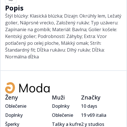
Popis
Štýl blúzky: Klasická blúzka; Dizajn: Okrúhly lem, Ležatý
golier, Náprsné vrecko, Založený rukáv; Typ uzáveru:
Zapínanie na gombík; Materiál: Bavlna; Golier košele:
Kentský golier; Podrobnosti: Záhyby; Extra: Vzor
potlačený po celej ploche, Mäkký omak; Strih:
Štandardný fit; Dĺžka rukávu: Dlhý rukáv; Dĺžka:
Normálna dĺžka
Ženy
Muži
Značky
Oblečenie
Doplnky
10 days
Doplnky
Oblečenie
19 v69 italia
Šperky
Tašky a kufre
2 y studios