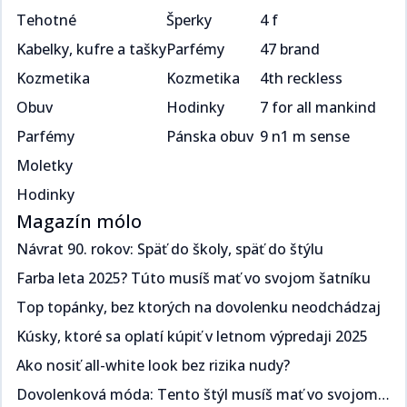
Tehotné
Šperky
4 f
Kabelky, kufre a tašky
Parfémy
47 brand
Kozmetika
Kozmetika
4th reckless
Obuv
Hodinky
7 for all mankind
Parfémy
Pánska obuv
9 n1 m sense
Moletky
Hodinky
Magazín mólo
Návrat 90. rokov: Späť do školy, späť do štýlu​​​​‌ ‍ ​‍​‍‌‍ ‌ ​‍‌‍‍‌‌‍‌ ‌‍‍‌‌‍ ‍​‍​‍​ ‍‍​‍​‍‌ ​ ‌‍​‌‌‍ ‍‌‍‍‌‌ ‌​‌ ‍‌​‍ ‍‌‍‍‌‌‍ ​‍​‍​‍ ​​‍​‍‌‍‍​‌ ​‍‌‍‌‌‌‍‌‍​‍​‍​ ‍‍​‍​‍‌‍‍​‌ ‌​‌ ‌​‌ ​​​ ‍‍​‍ ​‍ ‌‍ ​‌‍ ‌‍​ ‌‍​‌‌‍ ​‌‍‍​‌‍ ‌ ​ ‌ ‌​​ ‍‍​ ​ ​ ​​​ ​​​ ​​​‍ ‌ ​ ‌ ‌​‌ ‌‌‌‍‌​‌‍‍‌‌‍ ​‍ ‌‍‍‌‌‍ ‍‌ ‌​‌‍‌‌‌‍ ‍‌ ‌​​‍ ‌‍‌‌‌‍‌​‌‍‍‌‌ ‌​​‍ ‌‍ ‌‌‍ ‌‍‌​‌‍‌‌​ ‌‌ ​​‌ ​‍‌‍‌‌‌ ​ ‌‍‌‌‌‍ ‍‌ ‌​‌‍​‌‌ ‌​‌‍‍‌‌‍ ‌‍ ‍​ ‍ ‌‍‍‌‌‍‌​​ ‌​ ​‍‌‍​ ‌‍​ ‌‍‌​​ ‍​​ ‍​​ ‌‌​ ​‌​‍ ‌​ ‍​​ ​ ‌‍​‌​ ​‌​‍ ‌​ ‌​‌‍‌​​ ​‌​ ​‍​‍ ‌‌‍​‌‌‍​‌​ ​​​ ​​​‍ ‌​ ‍‌​ ‌ ​ ​‌‌‍​ ​ ​‌​ ​‌‌‍​‍‌‍‌​​ ​‍‌‍‌​‌‍‌‍​ ‌ ​ ‍ ‌ ‌​‌ ‍‌‌ ​​‌‍‌‌​ ‌‌ ​​‌‍ ‌ ​ ‌ ‌​​ ‍ ‌ ​​‌‍​‌‌ ‌​‌‍‍​​ ‌‌ ‌​‌‍‍‌‌ ‌​‌‍ ​‌‍‌‌​ ‌‍​‍‌‍​‌‌ ​ ‌‍‌‌‌‌‌‌‌ ​‍‌‍ ​​ ‌‌‍‍​‌ ‌​‌ ‌​‌ ​​​‍‌‌​ ​ ‌​​‌​‍‌‌​ ​‍‌​‌‍​‍‌‌​ ​‍‌​‌‍‌‍ ​‌‍ ‌‍​ ‌‍​‌‌‍ ​‌‍‍​‌‍ ‌ ​ ‌ ‌​​‍‌‌​ ​ ‌​​‌​ ​ ​ ​​​ ​​​ ​​​‍‌‌​ ​‍‌​‌‍‌ ​ ‌ ‌​‌ ‌‌‌‍‌​‌‍‍‌‌‍ ​‍‌‍‌‍‍‌‌‍‌​​ ‌​ ​‍‌‍​ ‌‍​ ‌‍‌​​ ‍​​ ‍​​ ‌‌​ ​‌​‍ ‌​ ‍​​ ​ ‌‍​‌​ ​‌​‍ ‌​ ‌​‌‍‌​​ ​‌​ ​‍​‍ ‌‌‍​‌‌‍​‌​ ​​​ ​​​‍ ‌​ ‍‌​ ‌ ​ ​‌‌‍​ ​ ​‌​ ​‌‌‍​‍‌‍‌​​ ​‍‌‍‌​‌‍‌‍​ ‌ ​‍‌‍‌ ‌​‌ ‍‌‌ ​​‌‍‌‌​ ‌‌ ​​‌‍ ‌ ​ ‌ ‌​​‍‌‍‌ ​​‌‍​‌‌ ‌​‌‍‍​​ ‌‌ ‌​‌‍‍‌‌ ‌​‌‍ ​‌‍‌‌​‍‌‍‌ ​​‌‍‌‌‌ ​‍‌ ​ ‌ ​​‌‍‌‌‌‍​ ‌ ‌​‌‍‍‌‌ ‌‍‌‍‌‌​ ‌‌ ​​‌ ‌‌‌‍​‍‌‍ ​‌‍‍‌‌ ​ ‌‍‍​‌‍‌‌‌‍‌​​‍​‍‌ ‌
Farba leta 2025? Túto musíš mať vo svojom šatníku ​​​​‌ ‍ ​‍​‍‌‍ ‌ ​‍‌‍‍‌‌‍‌ ‌‍‍‌‌‍ ‍​‍​‍​ ‍‍​‍​‍‌ ​ ‌‍​‌‌‍ ‍‌‍‍‌‌ ‌​‌ ‍‌​‍ ‍‌‍‍‌‌‍ ​‍​‍​‍ ​​‍​‍‌‍‍​‌ ​‍‌‍‌‌‌‍‌‍​‍​‍​ ‍‍​‍​‍‌‍‍​‌ ‌​‌ ‌​‌ ​​​ ‍‍​‍ ​‍ ‌‍ ​‌‍ ‌‍​ ‌‍​‌‌‍ ​‌‍‍​‌‍ ‌ ​ ‌ ‌​​ ‍‍​ ​ ​ ​​​ ​​​ ​​​‍ ‌ ​ ‌ ‌​‌ ‌‌‌‍‌​‌‍‍‌‌‍ ​‍ ‌‍‍‌‌‍ ‍‌ ‌​‌‍‌‌‌‍ ‍‌ ‌​​‍ ‌‍‌‌‌‍‌​‌‍‍‌‌ ‌​​‍ ‌‍ ‌‌‍ ‌‍‌​‌‍‌‌​ ‌‌ ​​‌ ​‍‌‍‌‌‌ ​ ‌‍‌‌‌‍ ‍‌ ‌​‌‍​‌‌ ‌​‌‍‍‌‌‍ ‌‍ ‍​ ‍ ‌‍‍‌‌‍‌​​ ‌​ ​‌‌‍​‌​ ‌​​ ‌‍​ ​​‌‍​‌​ ​‍‌‍​‍​‍ ‌​ ‍​‌‍​‍‌‍​‍‌‍‌‍​‍ ‌​ ‌​‌‍‌‍​ ​​​ ​‍​‍ ‌‌‍​‌‌‍​‍​ ‌ ‌‍‌‍​‍ ‌‌‍‌‍​ ‍‌‌‍​ ‌‍​‍​ ‍‌​ ‍‌‌‍‌‌​ ​​‌‍‌‍​ ​ ‌‍‌​​ ​‍​ ‍ ‌ ‌​‌ ‍‌‌ ​​‌‍‌‌​ ‌‌ ​​‌‍ ‌ ​ ‌ ‌​​ ‍ ‌ ​​‌‍​‌‌ ‌​‌‍‍​​ ‌‌ ‌​‌‍‍‌‌ ‌​‌‍ ​‌‍‌‌​ ‌‍​‍‌‍​‌‌ ​ ‌‍‌‌‌‌‌‌‌ ​‍‌‍ ​​ ‌‌‍‍​‌ ‌​‌ ‌​‌ ​​​‍‌‌​ ​ ‌​​‌​‍‌‌​ ​‍‌​‌‍​‍‌‌​ ​‍‌​‌‍‌‍ ​‌‍ ‌‍​ ‌‍​‌‌‍ ​‌‍‍​‌‍ ‌ ​ ‌ ‌​​‍‌‌​ ​ ‌​​‌​ ​ ​ ​​​ ​​​ ​​​‍‌‌​ ​‍‌​‌‍‌ ​ ‌ ‌​‌ ‌‌‌‍‌​‌‍‍‌‌‍ ​‍‌‍‌‍‍‌‌‍‌​​ ‌​ ​‌‌‍​‌​ ‌​​ ‌‍​ ​​‌‍​‌​ ​‍‌‍​‍​‍ ‌​ ‍​‌‍​‍‌‍​‍‌‍‌‍​‍ ‌​ ‌​‌‍‌‍​ ​​​ ​‍​‍ ‌‌‍​‌‌‍​‍​ ‌ ‌‍‌‍​‍ ‌‌‍‌‍​ ‍‌‌‍​ ‌‍​‍​ ‍‌​ ‍‌‌‍‌‌​ ​​‌‍‌‍​ ​ ‌‍‌​​ ​‍​‍‌‍‌ ‌​‌ ‍‌‌ ​​‌‍‌‌​ ‌‌ ​​‌‍ ‌ ​ ‌ ‌​​‍‌‍‌ ​​‌‍​‌‌ ‌​‌‍‍​​ ‌‌ ‌​‌‍‍‌‌ ‌​‌‍ ​‌‍‌‌​‍‌‍‌ ​​‌‍‌‌‌ ​‍‌ ​ ‌ ​​‌‍‌‌‌‍​ ‌ ‌​‌‍‍‌‌ ‌‍‌‍‌‌​ ‌‌ ​​‌ ‌‌‌‍​‍‌‍ ​‌‍‍‌‌ ​ ‌‍‍​‌‍‌‌‌‍‌​​‍​‍‌ ‌
Top topánky, bez ktorých na dovolenku neodchádzaj​​​​‌ ‍ ​‍​‍‌‍ ‌ ​‍‌‍‍‌‌‍‌ ‌‍‍‌‌‍ ‍​‍​‍​ ‍‍​‍​‍‌ ​ ‌‍​‌‌‍ ‍‌‍‍‌‌ ‌​‌ ‍‌​‍ ‍‌‍‍‌‌‍ ​‍​‍​‍ ​​‍​‍‌‍‍​‌ ​‍‌‍‌‌‌‍‌‍​‍​‍​ ‍‍​‍​‍‌‍‍​‌ ‌​‌ ‌​‌ ​​​ ‍‍​‍ ​‍ ‌‍ ​‌‍ ‌‍​ ‌‍​‌‌‍ ​‌‍‍​‌‍ ‌ ​ ‌ ‌​​ ‍‍​ ​ ​ ​​​ ​​​ ​​​‍ ‌ ​ ‌ ‌​‌ ‌‌‌‍‌​‌‍‍‌‌‍ ​‍ ‌‍‍‌‌‍ ‍‌ ‌​‌‍‌‌‌‍ ‍‌ ‌​​‍ ‌‍‌‌‌‍‌​‌‍‍‌‌ ‌​​‍ ‌‍ ‌‌‍ ‌‍‌​‌‍‌‌​ ‌‌ ​​‌ ​‍‌‍‌‌‌ ​ ‌‍‌‌‌‍ ‍‌ ‌​‌‍​‌‌ ‌​‌‍‍‌‌‍ ‌‍ ‍​ ‍ ‌‍‍‌‌‍‌​​ ‌​ ​‌​ ‍‌​ ​‍‌‍​ ​ ‌ ​ ​‌​ ‌‌​ ​‍​‍ ‌‌‍​‌‌‍​‌​ ‍​‌‍​‍​‍ ‌​ ‌​​ ‌‌​ ‍‌‌‍‌‍​‍ ‌‌‍​‌​ ‍​​ ‌ ​ ‍​​‍ ‌​ ‍‌​ ‌ ​ ​​​ ‍‌‌‍​ ​ ‍​​ ‍‌​ ​‍​ ​​‌‍‌‍‌‍​‍‌‍‌‌​ ‍ ‌ ‌​‌ ‍‌‌ ​​‌‍‌‌​ ‌‌ ​​‌‍ ‌ ​ ‌ ‌​​ ‍ ‌ ​​‌‍​‌‌ ‌​‌‍‍​​ ‌‌ ‌​‌‍‍‌‌ ‌​‌‍ ​‌‍‌‌​ ‌‍​‍‌‍​‌‌ ​ ‌‍‌‌‌‌‌‌‌ ​‍‌‍ ​​ ‌‌‍‍​‌ ‌​‌ ‌​‌ ​​​‍‌‌​ ​ ‌​​‌​‍‌‌​ ​‍‌​‌‍​‍‌‌​ ​‍‌​‌‍‌‍ ​‌‍ ‌‍​ ‌‍​‌‌‍ ​‌‍‍​‌‍ ‌ ​ ‌ ‌​​‍‌‌​ ​ ‌​​‌​ ​ ​ ​​​ ​​​ ​​​‍‌‌​ ​‍‌​‌‍‌ ​ ‌ ‌​‌ ‌‌‌‍‌​‌‍‍‌‌‍ ​‍‌‍‌‍‍‌‌‍‌​​ ‌​ ​‌​ ‍‌​ ​‍‌‍​ ​ ‌ ​ ​‌​ ‌‌​ ​‍​‍ ‌‌‍​‌‌‍​‌​ ‍​‌‍​‍​‍ ‌​ ‌​​ ‌‌​ ‍‌‌‍‌‍​‍ ‌‌‍​‌​ ‍​​ ‌ ​ ‍​​‍ ‌​ ‍‌​ ‌ ​ ​​​ ‍‌‌‍​ ​ ‍​​ ‍‌​ ​‍​ ​​‌‍‌‍‌‍​‍‌‍‌‌​‍‌‍‌ ‌​‌ ‍‌‌ ​​‌‍‌‌​ ‌‌ ​​‌‍ ‌ ​ ‌ ‌​​‍‌‍‌ ​​‌‍​‌‌ ‌​‌‍‍​​ ‌‌ ‌​‌‍‍‌‌ ‌​‌‍ ​‌‍‌‌​‍‌‍‌ ​​‌‍‌‌‌ ​‍‌ ​ ‌ ​​‌‍‌‌‌‍​ ‌ ‌​‌‍‍‌‌ ‌‍‌‍‌‌​ ‌‌ ​​‌ ‌‌‌‍​‍‌‍ ​‌‍‍‌‌ ​ ‌‍‍​‌‍‌‌‌‍‌​​‍​‍‌ ‌
Kúsky, ktoré sa oplatí kúpiť v letnom výpredaji 2025​​​​‌ ‍ ​‍​‍‌‍ ‌ ​‍‌‍‍‌‌‍‌ ‌‍‍‌‌‍ ‍​‍​‍​ ‍‍​‍​‍‌ ​ ‌‍​‌‌‍ ‍‌‍‍‌‌ ‌​‌ ‍‌​‍ ‍‌‍‍‌‌‍ ​‍​‍​‍ ​​‍​‍‌‍‍​‌ ​‍‌‍‌‌‌‍‌‍​‍​‍​ ‍‍​‍​‍‌‍‍​‌ ‌​‌ ‌​‌ ​​​ ‍‍​‍ ​‍ ‌‍ ​‌‍ ‌‍​ ‌‍​‌‌‍ ​‌‍‍​‌‍ ‌ ​ ‌ ‌​​ ‍‍​ ​ ​ ​​​ ​​​ ​​​‍ ‌ ​ ‌ ‌​‌ ‌‌‌‍‌​‌‍‍‌‌‍ ​‍ ‌‍‍‌‌‍ ‍‌ ‌​‌‍‌‌‌‍ ‍‌ ‌​​‍ ‌‍‌‌‌‍‌​‌‍‍‌‌ ‌​​‍ ‌‍ ‌‌‍ ‌‍‌​‌‍‌‌​ ‌‌ ​​‌ ​‍‌‍‌‌‌ ​ ‌‍‌‌‌‍ ‍‌ ‌​‌‍​‌‌ ‌​‌‍‍‌‌‍ ‌‍ ‍​ ‍ ‌‍‍‌‌‍‌​​ ‌‌‍​‌‌‍​‍​ ​ ​ ‌​‌‍‌​‌‍‌‌​ ​ ‌‍‌​​‍ ‌​ ‍‌​ ​‌​ ‍‌​ ​‍​‍ ‌​ ‌​‌‍​‌​ ​‌​ ‍​​‍ ‌‌‍​‌​ ‌‌​ ‍​‌‍‌‌​‍ ‌‌‍‌‍​ ‌‌‌‍​‌‌‍​‌​ ​‌‌‍​ ​ ‍‌​ ‌ ‌‍‌​‌‍​‌​ ​​‌‍​ ​ ‍ ‌ ‌​‌ ‍‌‌ ​​‌‍‌‌​ ‌‌ ​​‌‍ ‌ ​ ‌ ‌​​ ‍ ‌ ​​‌‍​‌‌ ‌​‌‍‍​​ ‌‌ ‌​‌‍‍‌‌ ‌​‌‍ ​‌‍‌‌​ ‌‍​‍‌‍​‌‌ ​ ‌‍‌‌‌‌‌‌‌ ​‍‌‍ ​​ ‌‌‍‍​‌ ‌​‌ ‌​‌ ​​​‍‌‌​ ​ ‌​​‌​‍‌‌​ ​‍‌​‌‍​‍‌‌​ ​‍‌​‌‍‌‍ ​‌‍ ‌‍​ ‌‍​‌‌‍ ​‌‍‍​‌‍ ‌ ​ ‌ ‌​​‍‌‌​ ​ ‌​​‌​ ​ ​ ​​​ ​​​ ​​​‍‌‌​ ​‍‌​‌‍‌ ​ ‌ ‌​‌ ‌‌‌‍‌​‌‍‍‌‌‍ ​‍‌‍‌‍‍‌‌‍‌​​ ‌‌‍​‌‌‍​‍​ ​ ​ ‌​‌‍‌​‌‍‌‌​ ​ ‌‍‌​​‍ ‌​ ‍‌​ ​‌​ ‍‌​ ​‍​‍ ‌​ ‌​‌‍​‌​ ​‌​ ‍​​‍ ‌‌‍​‌​ ‌‌​ ‍​‌‍‌‌​‍ ‌‌‍‌‍​ ‌‌‌‍​‌‌‍​‌​ ​‌‌‍​ ​ ‍‌​ ‌ ‌‍‌​‌‍​‌​ ​​‌‍​ ​‍‌‍‌ ‌​‌ ‍‌‌ ​​‌‍‌‌​ ‌‌ ​​‌‍ ‌ ​ ‌ ‌​​‍‌‍‌ ​​‌‍​‌‌ ‌​‌‍‍​​ ‌‌ ‌​‌‍‍‌‌ ‌​‌‍ ​‌‍‌‌​‍‌‍‌ ​​‌‍‌‌‌ ​‍‌ ​ ‌ ​​‌‍‌‌‌‍​ ‌ ‌​‌‍‍‌‌ ‌‍‌‍‌‌​ ‌‌ ​​‌ ‌‌‌‍​‍‌‍ ​‌‍‍‌‌ ​ ‌‍‍​‌‍‌‌‌‍‌​​‍​‍‌ ‌
Ako nosiť all-white look bez rizika nudy?​​​​‌ ‍ ​‍​‍‌‍ ‌ ​‍‌‍‍‌‌‍‌ ‌‍‍‌‌‍ ‍​‍​‍​ ‍‍​‍​‍‌ ​ ‌‍​‌‌‍ ‍‌‍‍‌‌ ‌​‌ ‍‌​‍ ‍‌‍‍‌‌‍ ​‍​‍​‍ ​​‍​‍‌‍‍​‌ ​‍‌‍‌‌‌‍‌‍​‍​‍​ ‍‍​‍​‍‌‍‍​‌ ‌​‌ ‌​‌ ​​​ ‍‍​‍ ​‍ ‌‍ ​‌‍ ‌‍​ ‌‍​‌‌‍ ​‌‍‍​‌‍ ‌ ​ ‌ ‌​​ ‍‍​ ​ ​ ​​​ ​​​ ​​​‍ ‌ ​ ‌ ‌​‌ ‌‌‌‍‌​‌‍‍‌‌‍ ​‍ ‌‍‍‌‌‍ ‍‌ ‌​‌‍‌‌‌‍ ‍‌ ‌​​‍ ‌‍‌‌‌‍‌​‌‍‍‌‌ ‌​​‍ ‌‍ ‌‌‍ ‌‍‌​‌‍‌‌​ ‌‌ ​​‌ ​‍‌‍‌‌‌ ​ ‌‍‌‌‌‍ ‍‌ ‌​‌‍​‌‌ ‌​‌‍‍‌‌‍ ‌‍ ‍​ ‍ ‌‍‍‌‌‍‌​​ ‌‌‍‌‍​ ‌‌​ ‍‌​ ‍‌​ ‍​​ ‌‌‌‍‌‍​ ​ ​‍ ‌​ ‍‌‌‍​ ​ ​ ‌‍​‌​‍ ‌​ ‌​‌‍‌‌​ ‌​​ ​​​‍ ‌​ ‍​​ ‌ ​ ​‍‌‍‌‌​‍ ‌​ ‌​​ ​‌‌‍‌​‌‍‌‌‌‍‌‌‌‍​‍‌‍‌‌​ ​‌​ ‍‌‌‍‌‌​ ‌‍​ ‌ ​ ‍ ‌ ‌​‌ ‍‌‌ ​​‌‍‌‌​ ‌‌ ​​‌‍ ‌ ​ ‌ ‌​​ ‍ ‌ ​​‌‍​‌‌ ‌​‌‍‍​​ ‌‌ ‌​‌‍‍‌‌ ‌​‌‍ ​‌‍‌‌​ ‌‍​‍‌‍​‌‌ ​ ‌‍‌‌‌‌‌‌‌ ​‍‌‍ ​​ ‌‌‍‍​‌ ‌​‌ ‌​‌ ​​​‍‌‌​ ​ ‌​​‌​‍‌‌​ ​‍‌​‌‍​‍‌‌​ ​‍‌​‌‍‌‍ ​‌‍ ‌‍​ ‌‍​‌‌‍ ​‌‍‍​‌‍ ‌ ​ ‌ ‌​​‍‌‌​ ​ ‌​​‌​ ​ ​ ​​​ ​​​ ​​​‍‌‌​ ​‍‌​‌‍‌ ​ ‌ ‌​‌ ‌‌‌‍‌​‌‍‍‌‌‍ ​‍‌‍‌‍‍‌‌‍‌​​ ‌‌‍‌‍​ ‌‌​ ‍‌​ ‍‌​ ‍​​ ‌‌‌‍‌‍​ ​ ​‍ ‌​ ‍‌‌‍​ ​ ​ ‌‍​‌​‍ ‌​ ‌​‌‍‌‌​ ‌​​ ​​​‍ ‌​ ‍​​ ‌ ​ ​‍‌‍‌‌​‍ ‌​ ‌​​ ​‌‌‍‌​‌‍‌‌‌‍‌‌‌‍​‍‌‍‌‌​ ​‌​ ‍‌‌‍‌‌​ ‌‍​ ‌ ​‍‌‍‌ ‌​‌ ‍‌‌ ​​‌‍‌‌​ ‌‌ ​​‌‍ ‌ ​ ‌ ‌​​‍‌‍‌ ​​‌‍​‌‌ ‌​‌‍‍​​ ‌‌ ‌​‌‍‍‌‌ ‌​‌‍ ​‌‍‌‌​‍‌‍‌ ​​‌‍‌‌‌ ​‍‌ ​ ‌ ​​‌‍‌‌‌‍​ ‌ ‌​‌‍‍‌‌ ‌‍‌‍‌‌​ ‌‌ ​​‌ ‌‌‌‍​‍‌‍ ​‌‍‍‌‌ ​ ‌‍‍​‌‍‌‌‌‍‌​​‍​‍‌ ‌
Dovolenková móda: Tento štýl musíš mať vo svojom šatníku ​​​​‌ ‍ ​‍​‍‌‍ ‌ ​‍‌‍‍‌‌‍‌ ‌‍‍‌‌‍ ‍​‍​‍​ ‍‍​‍​‍‌ ​ ‌‍​‌‌‍ ‍‌‍‍‌‌ ‌​‌ ‍‌​‍ ‍‌‍‍‌‌‍ ​‍​‍​‍ ​​‍​‍‌‍‍​‌ ​‍‌‍‌‌‌‍‌‍​‍​‍​ ‍‍​‍​‍‌‍‍​‌ ‌​‌ ‌​‌ ​​​ ‍‍​‍ ​‍ ‌‍ ​‌‍ ‌‍​ ‌‍​‌‌‍ ​‌‍‍​‌‍ ‌ ​ ‌ ‌​​ ‍‍​ ​ ​ ​​​ ​​​ ​​​‍ ‌ ​ ‌ ‌​‌ ‌‌‌‍‌​‌‍‍‌‌‍ ​‍ ‌‍‍‌‌‍ ‍‌ ‌​‌‍‌‌‌‍ ‍‌ ‌​​‍ ‌‍‌‌‌‍‌​‌‍‍‌‌ ‌​​‍ ‌‍ ‌‌‍ ‌‍‌​‌‍‌‌​ ‌‌ ​​‌ ​‍‌‍‌‌‌ ​ ‌‍‌‌‌‍ ‍‌ ‌​‌‍​‌‌ ‌​‌‍‍‌‌‍ ‌‍ ‍​ ‍ ‌‍‍‌‌‍‌​​ ‌​ ​​​ ‌‌​ ​​‌‍‌‌​ ‍​‌‍‌​​ ​​‌‍‌‌​‍ ‌​ ​​​ ‍‌​ ‌ ​ ‍​​‍ ‌​ ‌​​ ​ ‌‍​ ​ ‌​​‍ ‌​ ‍‌‌‍​‌​ ‍‌​ ​​​‍ ‌​ ‍​​ ​‌​ ‍​​ ​‍​ ​​‌‍‌‌​ ​ ​ ​‌​ ​ ‌‍​ ​ ‍​​ ​‍​ ‍ ‌ ‌​‌ ‍‌‌ ​​‌‍‌‌​ ‌‌ ​​‌‍ ‌ ​ ‌ ‌​​ ‍ ‌ ​​‌‍​‌‌ ‌​‌‍‍​​ ‌‌ ‌​‌‍‍‌‌ ‌​‌‍ ​‌‍‌‌​ ‌‍​‍‌‍​‌‌ ​ ‌‍‌‌‌‌‌‌‌ ​‍‌‍ ​​ ‌‌‍‍​‌ ‌​‌ ‌​‌ ​​​‍‌‌​ ​ ‌​​‌​‍‌‌​ ​‍‌​‌‍​‍‌‌​ ​‍‌​‌‍‌‍ ​‌‍ ‌‍​ ‌‍​‌‌‍ ​‌‍‍​‌‍ ‌ ​ ‌ ‌​​‍‌‌​ ​ ‌​​‌​ ​ ​ ​​​ ​​​ ​​​‍‌‌​ ​‍‌​‌‍‌ ​ ‌ ‌​‌ ‌‌‌‍‌​‌‍‍‌‌‍ ​‍‌‍‌‍‍‌‌‍‌​​ ‌​ ​​​ ‌‌​ ​​‌‍‌‌​ ‍​‌‍‌​​ ​​‌‍‌‌​‍ ‌​ ​​​ ‍‌​ ‌ ​ ‍​​‍ ‌​ ‌​​ ​ ‌‍​ ​ ‌​​‍ ‌​ ‍‌‌‍​‌​ ‍‌​ ​​​‍ ‌​ ‍​​ ​‌​ ‍​​ ​‍​ ​​‌‍‌‌​ ​ ​ ​‌​ ​ ‌‍​ ​ ‍​​ ​‍​‍‌‍‌ ‌​‌ ‍‌‌ ​​‌‍‌‌​ ‌‌ ​​‌‍ ‌ ​ ‌ ‌​​‍‌‍‌ ​​‌‍​‌‌ ‌​‌‍‍​​ ‌‌ ‌​‌‍‍‌‌ ‌​‌‍ ​‌‍‌‌​‍‌‍‌ ​​‌‍‌‌‌ ​‍‌ ​ ‌ ​​‌‍‌‌‌‍​ ‌ ‌​‌‍‍‌‌ ‌‍‌‍‌‌​ ‌‌ ​​‌ ‌‌‌‍​‍‌‍ ​‌‍‍‌‌ ​ ‌‍‍​‌‍‌‌‌‍‌​​‍​‍‌ ‌