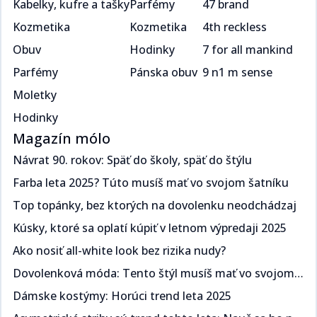
Kabelky, kufre a tašky
Parfémy
47 brand
Kozmetika
Kozmetika
4th reckless
Obuv
Hodinky
7 for all mankind
Parfémy
Pánska obuv
9 n1 m sense
Moletky
Hodinky
Magazín mólo
Návrat 90. rokov: Späť do školy, späť do štýlu​​​​‌ ‍ ​‍​‍‌‍ ‌ ​‍‌‍‍‌‌‍‌ ‌‍‍‌‌‍ ‍​‍​‍​ ‍‍​‍​‍‌ ​ ‌‍​‌‌‍ ‍‌‍‍‌‌ ‌​‌ ‍‌​‍ ‍‌‍‍‌‌‍ ​‍​‍​‍ ​​‍​‍‌‍‍​‌ ​‍‌‍‌‌‌‍‌‍​‍​‍​ ‍‍​‍​‍‌‍‍​‌ ‌​‌ ‌​‌ ​​​ ‍‍​‍ ​‍ ‌‍ ​‌‍ ‌‍​ ‌‍​‌‌‍ ​‌‍‍​‌‍ ‌ ​ ‌ ‌​​ ‍‍​ ​ ​ ​​​ ​​​ ​​​‍ ‌ ​ ‌ ‌​‌ ‌‌‌‍‌​‌‍‍‌‌‍ ​‍ ‌‍‍‌‌‍ ‍‌ ‌​‌‍‌‌‌‍ ‍‌ ‌​​‍ ‌‍‌‌‌‍‌​‌‍‍‌‌ ‌​​‍ ‌‍ ‌‌‍ ‌‍‌​‌‍‌‌​ ‌‌ ​​‌ ​‍‌‍‌‌‌ ​ ‌‍‌‌‌‍ ‍‌ ‌​‌‍​‌‌ ‌​‌‍‍‌‌‍ ‌‍ ‍​ ‍ ‌‍‍‌‌‍‌​​ ‌​ ​‍‌‍​ ‌‍​ ‌‍‌​​ ‍​​ ‍​​ ‌‌​ ​‌​‍ ‌​ ‍​​ ​ ‌‍​‌​ ​‌​‍ ‌​ ‌​‌‍‌​​ ​‌​ ​‍​‍ ‌‌‍​‌‌‍​‌​ ​​​ ​​​‍ ‌​ ‍‌​ ‌ ​ ​‌‌‍​ ​ ​‌​ ​‌‌‍​‍‌‍‌​​ ​‍‌‍‌​‌‍‌‍​ ‌ ​ ‍ ‌ ‌​‌ ‍‌‌ ​​‌‍‌‌​ ‌‌ ​​‌‍ ‌ ​ ‌ ‌​​ ‍ ‌ ​​‌‍​‌‌ ‌​‌‍‍​​ ‌‌ ‌​‌‍‍‌‌ ‌​‌‍ ​‌‍‌‌​ ‌‍​‍‌‍​‌‌ ​ ‌‍‌‌‌‌‌‌‌ ​‍‌‍ ​​ ‌‌‍‍​‌ ‌​‌ ‌​‌ ​​​‍‌‌​ ​ ‌​​‌​‍‌‌​ ​‍‌​‌‍​‍‌‌​ ​‍‌​‌‍‌‍ ​‌‍ ‌‍​ ‌‍​‌‌‍ ​‌‍‍​‌‍ ‌ ​ ‌ ‌​​‍‌‌​ ​ ‌​​‌​ ​ ​ ​​​ ​​​ ​​​‍‌‌​ ​‍‌​‌‍‌ ​ ‌ ‌​‌ ‌‌‌‍‌​‌‍‍‌‌‍ ​‍‌‍‌‍‍‌‌‍‌​​ ‌​ ​‍‌‍​ ‌‍​ ‌‍‌​​ ‍​​ ‍​​ ‌‌​ ​‌​‍ ‌​ ‍​​ ​ ‌‍​‌​ ​‌​‍ ‌​ ‌​‌‍‌​​ ​‌​ ​‍​‍ ‌‌‍​‌‌‍​‌​ ​​​ ​​​‍ ‌​ ‍‌​ ‌ ​ ​‌‌‍​ ​ ​‌​ ​‌‌‍​‍‌‍‌​​ ​‍‌‍‌​‌‍‌‍​ ‌ ​‍‌‍‌ ‌​‌ ‍‌‌ ​​‌‍‌‌​ ‌‌ ​​‌‍ ‌ ​ ‌ ‌​​‍‌‍‌ ​​‌‍​‌‌ ‌​‌‍‍​​ ‌‌ ‌​‌‍‍‌‌ ‌​‌‍ ​‌‍‌‌​‍‌‍‌ ​​‌‍‌‌‌ ​‍‌ ​ ‌ ​​‌‍‌‌‌‍​ ‌ ‌​‌‍‍‌‌ ‌‍‌‍‌‌​ ‌‌ ​​‌ ‌‌‌‍​‍‌‍ ​‌‍‍‌‌ ​ ‌‍‍​‌‍‌‌‌‍‌​​‍​‍‌ ‌
Farba leta 2025? Túto musíš mať vo svojom šatníku ​​​​‌ ‍ ​‍​‍‌‍ ‌ ​‍‌‍‍‌‌‍‌ ‌‍‍‌‌‍ ‍​‍​‍​ ‍‍​‍​‍‌ ​ ‌‍​‌‌‍ ‍‌‍‍‌‌ ‌​‌ ‍‌​‍ ‍‌‍‍‌‌‍ ​‍​‍​‍ ​​‍​‍‌‍‍​‌ ​‍‌‍‌‌‌‍‌‍​‍​‍​ ‍‍​‍​‍‌‍‍​‌ ‌​‌ ‌​‌ ​​​ ‍‍​‍ ​‍ ‌‍ ​‌‍ ‌‍​ ‌‍​‌‌‍ ​‌‍‍​‌‍ ‌ ​ ‌ ‌​​ ‍‍​ ​ ​ ​​​ ​​​ ​​​‍ ‌ ​ ‌ ‌​‌ ‌‌‌‍‌​‌‍‍‌‌‍ ​‍ ‌‍‍‌‌‍ ‍‌ ‌​‌‍‌‌‌‍ ‍‌ ‌​​‍ ‌‍‌‌‌‍‌​‌‍‍‌‌ ‌​​‍ ‌‍ ‌‌‍ ‌‍‌​‌‍‌‌​ ‌‌ ​​‌ ​‍‌‍‌‌‌ ​ ‌‍‌‌‌‍ ‍‌ ‌​‌‍​‌‌ ‌​‌‍‍‌‌‍ ‌‍ ‍​ ‍ ‌‍‍‌‌‍‌​​ ‌​ ​‌‌‍​‌​ ‌​​ ‌‍​ ​​‌‍​‌​ ​‍‌‍​‍​‍ ‌​ ‍​‌‍​‍‌‍​‍‌‍‌‍​‍ ‌​ ‌​‌‍‌‍​ ​​​ ​‍​‍ ‌‌‍​‌‌‍​‍​ ‌ ‌‍‌‍​‍ ‌‌‍‌‍​ ‍‌‌‍​ ‌‍​‍​ ‍‌​ ‍‌‌‍‌‌​ ​​‌‍‌‍​ ​ ‌‍‌​​ ​‍​ ‍ ‌ ‌​‌ ‍‌‌ ​​‌‍‌‌​ ‌‌ ​​‌‍ ‌ ​ ‌ ‌​​ ‍ ‌ ​​‌‍​‌‌ ‌​‌‍‍​​ ‌‌ ‌​‌‍‍‌‌ ‌​‌‍ ​‌‍‌‌​ ‌‍​‍‌‍​‌‌ ​ ‌‍‌‌‌‌‌‌‌ ​‍‌‍ ​​ ‌‌‍‍​‌ ‌​‌ ‌​‌ ​​​‍‌‌​ ​ ‌​​‌​‍‌‌​ ​‍‌​‌‍​‍‌‌​ ​‍‌​‌‍‌‍ ​‌‍ ‌‍​ ‌‍​‌‌‍ ​‌‍‍​‌‍ ‌ ​ ‌ ‌​​‍‌‌​ ​ ‌​​‌​ ​ ​ ​​​ ​​​ ​​​‍‌‌​ ​‍‌​‌‍‌ ​ ‌ ‌​‌ ‌‌‌‍‌​‌‍‍‌‌‍ ​‍‌‍‌‍‍‌‌‍‌​​ ‌​ ​‌‌‍​‌​ ‌​​ ‌‍​ ​​‌‍​‌​ ​‍‌‍​‍​‍ ‌​ ‍​‌‍​‍‌‍​‍‌‍‌‍​‍ ‌​ ‌​‌‍‌‍​ ​​​ ​‍​‍ ‌‌‍​‌‌‍​‍​ ‌ ‌‍‌‍​‍ ‌‌‍‌‍​ ‍‌‌‍​ ‌‍​‍​ ‍‌​ ‍‌‌‍‌‌​ ​​‌‍‌‍​ ​ ‌‍‌​​ ​‍​‍‌‍‌ ‌​‌ ‍‌‌ ​​‌‍‌‌​ ‌‌ ​​‌‍ ‌ ​ ‌ ‌​​‍‌‍‌ ​​‌‍​‌‌ ‌​‌‍‍​​ ‌‌ ‌​‌‍‍‌‌ ‌​‌‍ ​‌‍‌‌​‍‌‍‌ ​​‌‍‌‌‌ ​‍‌ ​ ‌ ​​‌‍‌‌‌‍​ ‌ ‌​‌‍‍‌‌ ‌‍‌‍‌‌​ ‌‌ ​​‌ ‌‌‌‍​‍‌‍ ​‌‍‍‌‌ ​ ‌‍‍​‌‍‌‌‌‍‌​​‍​‍‌ ‌
Top topánky, bez ktorých na dovolenku neodchádzaj​​​​‌ ‍ ​‍​‍‌‍ ‌ ​‍‌‍‍‌‌‍‌ ‌‍‍‌‌‍ ‍​‍​‍​ ‍‍​‍​‍‌ ​ ‌‍​‌‌‍ ‍‌‍‍‌‌ ‌​‌ ‍‌​‍ ‍‌‍‍‌‌‍ ​‍​‍​‍ ​​‍​‍‌‍‍​‌ ​‍‌‍‌‌‌‍‌‍​‍​‍​ ‍‍​‍​‍‌‍‍​‌ ‌​‌ ‌​‌ ​​​ ‍‍​‍ ​‍ ‌‍ ​‌‍ ‌‍​ ‌‍​‌‌‍ ​‌‍‍​‌‍ ‌ ​ ‌ ‌​​ ‍‍​ ​ ​ ​​​ ​​​ ​​​‍ ‌ ​ ‌ ‌​‌ ‌‌‌‍‌​‌‍‍‌‌‍ ​‍ ‌‍‍‌‌‍ ‍‌ ‌​‌‍‌‌‌‍ ‍‌ ‌​​‍ ‌‍‌‌‌‍‌​‌‍‍‌‌ ‌​​‍ ‌‍ ‌‌‍ ‌‍‌​‌‍‌‌​ ‌‌ ​​‌ ​‍‌‍‌‌‌ ​ ‌‍‌‌‌‍ ‍‌ ‌​‌‍​‌‌ ‌​‌‍‍‌‌‍ ‌‍ ‍​ ‍ ‌‍‍‌‌‍‌​​ ‌​ ​‌​ ‍‌​ ​‍‌‍​ ​ ‌ ​ ​‌​ ‌‌​ ​‍​‍ ‌‌‍​‌‌‍​‌​ ‍​‌‍​‍​‍ ‌​ ‌​​ ‌‌​ ‍‌‌‍‌‍​‍ ‌‌‍​‌​ ‍​​ ‌ ​ ‍​​‍ ‌​ ‍‌​ ‌ ​ ​​​ ‍‌‌‍​ ​ ‍​​ ‍‌​ ​‍​ ​​‌‍‌‍‌‍​‍‌‍‌‌​ ‍ ‌ ‌​‌ ‍‌‌ ​​‌‍‌‌​ ‌‌ ​​‌‍ ‌ ​ ‌ ‌​​ ‍ ‌ ​​‌‍​‌‌ ‌​‌‍‍​​ ‌‌ ‌​‌‍‍‌‌ ‌​‌‍ ​‌‍‌‌​ ‌‍​‍‌‍​‌‌ ​ ‌‍‌‌‌‌‌‌‌ ​‍‌‍ ​​ ‌‌‍‍​‌ ‌​‌ ‌​‌ ​​​‍‌‌​ ​ ‌​​‌​‍‌‌​ ​‍‌​‌‍​‍‌‌​ ​‍‌​‌‍‌‍ ​‌‍ ‌‍​ ‌‍​‌‌‍ ​‌‍‍​‌‍ ‌ ​ ‌ ‌​​‍‌‌​ ​ ‌​​‌​ ​ ​ ​​​ ​​​ ​​​‍‌‌​ ​‍‌​‌‍‌ ​ ‌ ‌​‌ ‌‌‌‍‌​‌‍‍‌‌‍ ​‍‌‍‌‍‍‌‌‍‌​​ ‌​ ​‌​ ‍‌​ ​‍‌‍​ ​ ‌ ​ ​‌​ ‌‌​ ​‍​‍ ‌‌‍​‌‌‍​‌​ ‍​‌‍​‍​‍ ‌​ ‌​​ ‌‌​ ‍‌‌‍‌‍​‍ ‌‌‍​‌​ ‍​​ ‌ ​ ‍​​‍ ‌​ ‍‌​ ‌ ​ ​​​ ‍‌‌‍​ ​ ‍​​ ‍‌​ ​‍​ ​​‌‍‌‍‌‍​‍‌‍‌‌​‍‌‍‌ ‌​‌ ‍‌‌ ​​‌‍‌‌​ ‌‌ ​​‌‍ ‌ ​ ‌ ‌​​‍‌‍‌ ​​‌‍​‌‌ ‌​‌‍‍​​ ‌‌ ‌​‌‍‍‌‌ ‌​‌‍ ​‌‍‌‌​‍‌‍‌ ​​‌‍‌‌‌ ​‍‌ ​ ‌ ​​‌‍‌‌‌‍​ ‌ ‌​‌‍‍‌‌ ‌‍‌‍‌‌​ ‌‌ ​​‌ ‌‌‌‍​‍‌‍ ​‌‍‍‌‌ ​ ‌‍‍​‌‍‌‌‌‍‌​​‍​‍‌ ‌
Kúsky, ktoré sa oplatí kúpiť v letnom výpredaji 2025​​​​‌ ‍ ​‍​‍‌‍ ‌ ​‍‌‍‍‌‌‍‌ ‌‍‍‌‌‍ ‍​‍​‍​ ‍‍​‍​‍‌ ​ ‌‍​‌‌‍ ‍‌‍‍‌‌ ‌​‌ ‍‌​‍ ‍‌‍‍‌‌‍ ​‍​‍​‍ ​​‍​‍‌‍‍​‌ ​‍‌‍‌‌‌‍‌‍​‍​‍​ ‍‍​‍​‍‌‍‍​‌ ‌​‌ ‌​‌ ​​​ ‍‍​‍ ​‍ ‌‍ ​‌‍ ‌‍​ ‌‍​‌‌‍ ​‌‍‍​‌‍ ‌ ​ ‌ ‌​​ ‍‍​ ​ ​ ​​​ ​​​ ​​​‍ ‌ ​ ‌ ‌​‌ ‌‌‌‍‌​‌‍‍‌‌‍ ​‍ ‌‍‍‌‌‍ ‍‌ ‌​‌‍‌‌‌‍ ‍‌ ‌​​‍ ‌‍‌‌‌‍‌​‌‍‍‌‌ ‌​​‍ ‌‍ ‌‌‍ ‌‍‌​‌‍‌‌​ ‌‌ ​​‌ ​‍‌‍‌‌‌ ​ ‌‍‌‌‌‍ ‍‌ ‌​‌‍​‌‌ ‌​‌‍‍‌‌‍ ‌‍ ‍​ ‍ ‌‍‍‌‌‍‌​​ ‌‌‍​‌‌‍​‍​ ​ ​ ‌​‌‍‌​‌‍‌‌​ ​ ‌‍‌​​‍ ‌​ ‍‌​ ​‌​ ‍‌​ ​‍​‍ ‌​ ‌​‌‍​‌​ ​‌​ ‍​​‍ ‌‌‍​‌​ ‌‌​ ‍​‌‍‌‌​‍ ‌‌‍‌‍​ ‌‌‌‍​‌‌‍​‌​ ​‌‌‍​ ​ ‍‌​ ‌ ‌‍‌​‌‍​‌​ ​​‌‍​ ​ ‍ ‌ ‌​‌ ‍‌‌ ​​‌‍‌‌​ ‌‌ ​​‌‍ ‌ ​ ‌ ‌​​ ‍ ‌ ​​‌‍​‌‌ ‌​‌‍‍​​ ‌‌ ‌​‌‍‍‌‌ ‌​‌‍ ​‌‍‌‌​ ‌‍​‍‌‍​‌‌ ​ ‌‍‌‌‌‌‌‌‌ ​‍‌‍ ​​ ‌‌‍‍​‌ ‌​‌ ‌​‌ ​​​‍‌‌​ ​ ‌​​‌​‍‌‌​ ​‍‌​‌‍​‍‌‌​ ​‍‌​‌‍‌‍ ​‌‍ ‌‍​ ‌‍​‌‌‍ ​‌‍‍​‌‍ ‌ ​ ‌ ‌​​‍‌‌​ ​ ‌​​‌​ ​ ​ ​​​ ​​​ ​​​‍‌‌​ ​‍‌​‌‍‌ ​ ‌ ‌​‌ ‌‌‌‍‌​‌‍‍‌‌‍ ​‍‌‍‌‍‍‌‌‍‌​​ ‌‌‍​‌‌‍​‍​ ​ ​ ‌​‌‍‌​‌‍‌‌​ ​ ‌‍‌​​‍ ‌​ ‍‌​ ​‌​ ‍‌​ ​‍​‍ ‌​ ‌​‌‍​‌​ ​‌​ ‍​​‍ ‌‌‍​‌​ ‌‌​ ‍​‌‍‌‌​‍ ‌‌‍‌‍​ ‌‌‌‍​‌‌‍​‌​ ​‌‌‍​ ​ ‍‌​ ‌ ‌‍‌​‌‍​‌​ ​​‌‍​ ​‍‌‍‌ ‌​‌ ‍‌‌ ​​‌‍‌‌​ ‌‌ ​​‌‍ ‌ ​ ‌ ‌​​‍‌‍‌ ​​‌‍​‌‌ ‌​‌‍‍​​ ‌‌ ‌​‌‍‍‌‌ ‌​‌‍ ​‌‍‌‌​‍‌‍‌ ​​‌‍‌‌‌ ​‍‌ ​ ‌ ​​‌‍‌‌‌‍​ ‌ ‌​‌‍‍‌‌ ‌‍‌‍‌‌​ ‌‌ ​​‌ ‌‌‌‍​‍‌‍ ​‌‍‍‌‌ ​ ‌‍‍​‌‍‌‌‌‍‌​​‍​‍‌ ‌
Ako nosiť all-white look bez rizika nudy?​​​​‌ ‍ ​‍​‍‌‍ ‌ ​‍‌‍‍‌‌‍‌ ‌‍‍‌‌‍ ‍​‍​‍​ ‍‍​‍​‍‌ ​ ‌‍​‌‌‍ ‍‌‍‍‌‌ ‌​‌ ‍‌​‍ ‍‌‍‍‌‌‍ ​‍​‍​‍ ​​‍​‍‌‍‍​‌ ​‍‌‍‌‌‌‍‌‍​‍​‍​ ‍‍​‍​‍‌‍‍​‌ ‌​‌ ‌​‌ ​​​ ‍‍​‍ ​‍ ‌‍ ​‌‍ ‌‍​ ‌‍​‌‌‍ ​‌‍‍​‌‍ ‌ ​ ‌ ‌​​ ‍‍​ ​ ​ ​​​ ​​​ ​​​‍ ‌ ​ ‌ ‌​‌ ‌‌‌‍‌​‌‍‍‌‌‍ ​‍ ‌‍‍‌‌‍ ‍‌ ‌​‌‍‌‌‌‍ ‍‌ ‌​​‍ ‌‍‌‌‌‍‌​‌‍‍‌‌ ‌​​‍ ‌‍ ‌‌‍ ‌‍‌​‌‍‌‌​ ‌‌ ​​‌ ​‍‌‍‌‌‌ ​ ‌‍‌‌‌‍ ‍‌ ‌​‌‍​‌‌ ‌​‌‍‍‌‌‍ ‌‍ ‍​ ‍ ‌‍‍‌‌‍‌​​ ‌‌‍‌‍​ ‌‌​ ‍‌​ ‍‌​ ‍​​ ‌‌‌‍‌‍​ ​ ​‍ ‌​ ‍‌‌‍​ ​ ​ ‌‍​‌​‍ ‌​ ‌​‌‍‌‌​ ‌​​ ​​​‍ ‌​ ‍​​ ‌ ​ ​‍‌‍‌‌​‍ ‌​ ‌​​ ​‌‌‍‌​‌‍‌‌‌‍‌‌‌‍​‍‌‍‌‌​ ​‌​ ‍‌‌‍‌‌​ ‌‍​ ‌ ​ ‍ ‌ ‌​‌ ‍‌‌ ​​‌‍‌‌​ ‌‌ ​​‌‍ ‌ ​ ‌ ‌​​ ‍ ‌ ​​‌‍​‌‌ ‌​‌‍‍​​ ‌‌ ‌​‌‍‍‌‌ ‌​‌‍ ​‌‍‌‌​ ‌‍​‍‌‍​‌‌ ​ ‌‍‌‌‌‌‌‌‌ ​‍‌‍ ​​ ‌‌‍‍​‌ ‌​‌ ‌​‌ ​​​‍‌‌​ ​ ‌​​‌​‍‌‌​ ​‍‌​‌‍​‍‌‌​ ​‍‌​‌‍‌‍ ​‌‍ ‌‍​ ‌‍​‌‌‍ ​‌‍‍​‌‍ ‌ ​ ‌ ‌​​‍‌‌​ ​ ‌​​‌​ ​ ​ ​​​ ​​​ ​​​‍‌‌​ ​‍‌​‌‍‌ ​ ‌ ‌​‌ ‌‌‌‍‌​‌‍‍‌‌‍ ​‍‌‍‌‍‍‌‌‍‌​​ ‌‌‍‌‍​ ‌‌​ ‍‌​ ‍‌​ ‍​​ ‌‌‌‍‌‍​ ​ ​‍ ‌​ ‍‌‌‍​ ​ ​ ‌‍​‌​‍ ‌​ ‌​‌‍‌‌​ ‌​​ ​​​‍ ‌​ ‍​​ ‌ ​ ​‍‌‍‌‌​‍ ‌​ ‌​​ ​‌‌‍‌​‌‍‌‌‌‍‌‌‌‍​‍‌‍‌‌​ ​‌​ ‍‌‌‍‌‌​ ‌‍​ ‌ ​‍‌‍‌ ‌​‌ ‍‌‌ ​​‌‍‌‌​ ‌‌ ​​‌‍ ‌ ​ ‌ ‌​​‍‌‍‌ ​​‌‍​‌‌ ‌​‌‍‍​​ ‌‌ ‌​‌‍‍‌‌ ‌​‌‍ ​‌‍‌‌​‍‌‍‌ ​​‌‍‌‌‌ ​‍‌ ​ ‌ ​​‌‍‌‌‌‍​ ‌ ‌​‌‍‍‌‌ ‌‍‌‍‌‌​ ‌‌ ​​‌ ‌‌‌‍​‍‌‍ ​‌‍‍‌‌ ​ ‌‍‍​‌‍‌‌‌‍‌​​‍​‍‌ ‌
Dovolenková móda: Tento štýl musíš mať vo svojom šatníku ​​​​‌ ‍ ​‍​‍‌‍ ‌ ​‍‌‍‍‌‌‍‌ ‌‍‍‌‌‍ ‍​‍​‍​ ‍‍​‍​‍‌ ​ ‌‍​‌‌‍ ‍‌‍‍‌‌ ‌​‌ ‍‌​‍ ‍‌‍‍‌‌‍ ​‍​‍​‍ ​​‍​‍‌‍‍​‌ ​‍‌‍‌‌‌‍‌‍​‍​‍​ ‍‍​‍​‍‌‍‍​‌ ‌​‌ ‌​‌ ​​​ ‍‍​‍ ​‍ ‌‍ ​‌‍ ‌‍​ ‌‍​‌‌‍ ​‌‍‍​‌‍ ‌ ​ ‌ ‌​​ ‍‍​ ​ ​ ​​​ ​​​ ​​​‍ ‌ ​ ‌ ‌​‌ ‌‌‌‍‌​‌‍‍‌‌‍ ​‍ ‌‍‍‌‌‍ ‍‌ ‌​‌‍‌‌‌‍ ‍‌ ‌​​‍ ‌‍‌‌‌‍‌​‌‍‍‌‌ ‌​​‍ ‌‍ ‌‌‍ ‌‍‌​‌‍‌‌​ ‌‌ ​​‌ ​‍‌‍‌‌‌ ​ ‌‍‌‌‌‍ ‍‌ ‌​‌‍​‌‌ ‌​‌‍‍‌‌‍ ‌‍ ‍​ ‍ ‌‍‍‌‌‍‌​​ ‌​ ​​​ ‌‌​ ​​‌‍‌‌​ ‍​‌‍‌​​ ​​‌‍‌‌​‍ ‌​ ​​​ ‍‌​ ‌ ​ ‍​​‍ ‌​ ‌​​ ​ ‌‍​ ​ ‌​​‍ ‌​ ‍‌‌‍​‌​ ‍‌​ ​​​‍ ‌​ ‍​​ ​‌​ ‍​​ ​‍​ ​​‌‍‌‌​ ​ ​ ​‌​ ​ ‌‍​ ​ ‍​​ ​‍​ ‍ ‌ ‌​‌ ‍‌‌ ​​‌‍‌‌​ ‌‌ ​​‌‍ ‌ ​ ‌ ‌​​ ‍ ‌ ​​‌‍​‌‌ ‌​‌‍‍​​ ‌‌ ‌​‌‍‍‌‌ ‌​‌‍ ​‌‍‌‌​ ‌‍​‍‌‍​‌‌ ​ ‌‍‌‌‌‌‌‌‌ ​‍‌‍ ​​ ‌‌‍‍​‌ ‌​‌ ‌​‌ ​​​‍‌‌​ ​ ‌​​‌​‍‌‌​ ​‍‌​‌‍​‍‌‌​ ​‍‌​‌‍‌‍ ​‌‍ ‌‍​ ‌‍​‌‌‍ ​‌‍‍​‌‍ ‌ ​ ‌ ‌​​‍‌‌​ ​ ‌​​‌​ ​ ​ ​​​ ​​​ ​​​‍‌‌​ ​‍‌​‌‍‌ ​ ‌ ‌​‌ ‌‌‌‍‌​‌‍‍‌‌‍ ​‍‌‍‌‍‍‌‌‍‌​​ ‌​ ​​​ ‌‌​ ​​‌‍‌‌​ ‍​‌‍‌​​ ​​‌‍‌‌​‍ ‌​ ​​​ ‍‌​ ‌ ​ ‍​​‍ ‌​ ‌​​ ​ ‌‍​ ​ ‌​​‍ ‌​ ‍‌‌‍​‌​ ‍‌​ ​​​‍ ‌​ ‍​​ ​‌​ ‍​​ ​‍​ ​​‌‍‌‌​ ​ ​ ​‌​ ​ ‌‍​ ​ ‍​​ ​‍​‍‌‍‌ ‌​‌ ‍‌‌ ​​‌‍‌‌​ ‌‌ ​​‌‍ ‌ ​ ‌ ‌​​‍‌‍‌ ​​‌‍​‌‌ ‌​‌‍‍​​ ‌‌ ‌​‌‍‍‌‌ ‌​‌‍ ​‌‍‌‌​‍‌‍‌ ​​‌‍‌‌‌ ​‍‌ ​ ‌ ​​‌‍‌‌‌‍​ ‌ ‌​‌‍‍‌‌ ‌‍‌‍‌‌​ ‌‌ ​​‌ ‌‌‌‍​‍‌‍ ​‌‍‍‌‌ ​ ‌‍‍​‌‍‌‌‌‍‌​​‍​‍‌ ‌
Dámske kostýmy: Horúci trend leta 2025 ​​​​‌ ‍ ​‍​‍‌‍ ‌ ​‍‌‍‍‌‌‍‌ ‌‍‍‌‌‍ ‍​‍​‍​ ‍‍​‍​‍‌ ​ ‌‍​‌‌‍ ‍‌‍‍‌‌ ‌​‌ ‍‌​‍ ‍‌‍‍‌‌‍ ​‍​‍​‍ ​​‍​‍‌‍‍​‌ ​‍‌‍‌‌‌‍‌‍​‍​‍​ ‍‍​‍​‍‌‍‍​‌ ‌​‌ ‌​‌ ​​​ ‍‍​‍ ​‍ ‌‍ ​‌‍ ‌‍​ ‌‍​‌‌‍ ​‌‍‍​‌‍ ‌ ​ ‌ ‌​​ ‍‍​ ​ ​ ​​​ ​​​ ​​​‍ ‌ ​ ‌ ‌​‌ ‌‌‌‍‌​‌‍‍‌‌‍ ​‍ ‌‍‍‌‌‍ ‍‌ ‌​‌‍‌‌‌‍ ‍‌ ‌​​‍ ‌‍‌‌‌‍‌​‌‍‍‌‌ ‌​​‍ ‌‍ ‌‌‍ ‌‍‌​‌‍‌‌​ ‌‌ ​​‌ ​‍‌‍‌‌‌ ​ ‌‍‌‌‌‍ ‍‌ ‌​‌‍​‌‌ ‌​‌‍‍‌‌‍ ‌‍ ‍​ ‍ ‌‍‍‌‌‍‌​​ ‌​ ​‌​ ‍​​ ‍‌​ ​‌​ ‌​​ ‌‍‌‍‌​‌‍‌​​‍ ‌‌‍‌‌​ ‌ ​ ‌‌​ ‌​​‍ ‌​ ‌​​ ​‍​ ‌‍‌‍‌‍​‍ ‌​ ‍​​ ‌​‌‍‌‍​ ‌ ​‍ ‌​ ​‌‌‍‌​​ ‍‌​ ‌‌‌‍‌‍​ ​ ​ ​ ​ ​‍​ ​​​ ‌‌‌‍‌‍‌‍‌‍​ ‍ ‌ ‌​‌ ‍‌‌ ​​‌‍‌‌​ ‌‌ ​​‌‍ ‌ ​ ‌ ‌​​ ‍ ‌ ​​‌‍​‌‌ ‌​‌‍‍​​ ‌‌ ‌​‌‍‍‌‌ ‌​‌‍ ​‌‍‌‌​ ‌‍​‍‌‍​‌‌ ​ ‌‍‌‌‌‌‌‌‌ ​‍‌‍ ​​ ‌‌‍‍​‌ ‌​‌ ‌​‌ ​​​‍‌‌​ ​ ‌​​‌​‍‌‌​ ​‍‌​‌‍​‍‌‌​ ​‍‌​‌‍‌‍ ​‌‍ ‌‍​ ‌‍​‌‌‍ ​‌‍‍​‌‍ ‌ ​ ‌ ‌​​‍‌‌​ ​ ‌​​‌​ ​ ​ ​​​ ​​​ ​​​‍‌‌​ ​‍‌​‌‍‌ ​ ‌ ‌​‌ ‌‌‌‍‌​‌‍‍‌‌‍ ​‍‌‍‌‍‍‌‌‍‌​​ ‌​ ​‌​ ‍​​ ‍‌​ ​‌​ ‌​​ ‌‍‌‍‌​‌‍‌​​‍ ‌‌‍‌‌​ ‌ ​ ‌‌​ ‌​​‍ ‌​ ‌​​ ​‍​ ‌‍‌‍‌‍​‍ ‌​ ‍​​ ‌​‌‍‌‍​ ‌ ​‍ ‌​ ​‌‌‍‌​​ ‍‌​ ‌‌‌‍‌‍​ ​ ​ ​ ​ ​‍​ ​​​ ‌‌‌‍‌‍‌‍‌‍​‍‌‍‌ ‌​‌ ‍‌‌ ​​‌‍‌‌​ ‌‌ ​​‌‍ ‌ ​ ‌ ‌​​‍‌‍‌ ​​‌‍​‌‌ ‌​‌‍‍​​ ‌‌ ‌​‌‍‍‌‌ ‌​‌‍ ​‌‍‌‌​‍‌‍‌ ​​‌‍‌‌‌ ​‍‌ ​ ‌ ​​‌‍‌‌‌‍​ ‌ ‌​‌‍‍‌‌ ‌‍‌‍‌‌​ ‌‌ ​​‌ ‌‌‌‍​‍‌‍ ​‌‍‍‌‌ ​ ‌‍‍​‌‍‌‌‌‍‌​​‍​‍‌ ‌