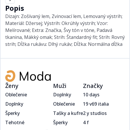
Popis
Dizajn: Zošívaný lem, Zvinovací lem, Lemovaný výstrih;
Materiál: Džersej; Výstrih: Okrúhly výstrih; Vzor:
Melírované; Extra: Značka, Švy tón v tóne, Padavá
tkanina, Mäkký omak; Strih: Štandardný fit; Strih: Rovný
strih; Dĺžka rukávu: Dlhý rukáv; Dĺžka: Normálna dĺžka
Ženy
Muži
Značky
Oblečenie
Doplnky
10 days
Doplnky
Oblečenie
19 v69 italia
Šperky
Tašky a kufre
2 y studios
Tehotné
Šperky
4 f