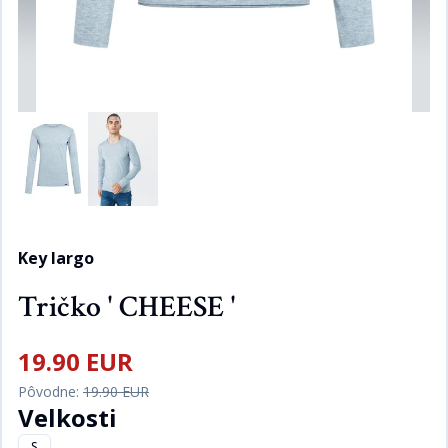
Key largo
Tričko ' CHEESE '
19.90 EUR
Pôvodne:
19.90 EUR
Velkosti
S