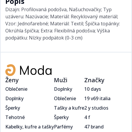
Popis
Dizajn: Profilovaná podošva, Našuchovačky; Typ
uzáveru: Nazúvacie; Materiál: Recyklovaný materiál;
Vzor: Jednofarebné; Materiál: Textil; Špička topánky:
Okrúhla špička; Extra: Flexibilná podošva; Výška
podpätku: Nízky podpätok (0-3 cm)
Ženy
Muži
Značky
Oblečenie
Doplnky
10 days
Doplnky
Oblečenie
19 v69 italia
Šperky
Tašky a kufre
2 y studios
Tehotné
Šperky
4 f
Kabelky, kufre a tašky
Parfémy
47 brand