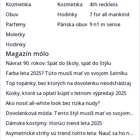
Kozmetika
Kozmetika
4th reckless
Obuv
Hodinky
7 for all mankind
Parfémy
Pánska obuv
9 n1 m sense
Moletky
Hodinky
Magazín mólo
Návrat 90. rokov: Späť do školy, späť do štýlu​​​​‌ ‍ ​‍​‍‌‍ ‌ ​‍‌‍‍‌‌‍‌ ‌‍‍‌‌‍ ‍​‍​‍​ ‍‍​‍​‍‌ ​ ‌‍​‌‌‍ ‍‌‍‍‌‌ ‌​‌ ‍‌​‍ ‍‌‍‍‌‌‍ ​‍​‍​‍ ​​‍​‍‌‍‍​‌ ​‍‌‍‌‌‌‍‌‍​‍​‍​ ‍‍​‍​‍‌‍‍​‌ ‌​‌ ‌​‌ ​​​ ‍‍​‍ ​‍ ‌‍ ​‌‍ ‌‍​ ‌‍​‌‌‍ ​‌‍‍​‌‍ ‌ ​ ‌ ‌​​ ‍‍​ ​ ​ ​​​ ​​​ ​​​‍ ‌ ​ ‌ ‌​‌ ‌‌‌‍‌​‌‍‍‌‌‍ ​‍ ‌‍‍‌‌‍ ‍‌ ‌​‌‍‌‌‌‍ ‍‌ ‌​​‍ ‌‍‌‌‌‍‌​‌‍‍‌‌ ‌​​‍ ‌‍ ‌‌‍ ‌‍‌​‌‍‌‌​ ‌‌ ​​‌ ​‍‌‍‌‌‌ ​ ‌‍‌‌‌‍ ‍‌ ‌​‌‍​‌‌ ‌​‌‍‍‌‌‍ ‌‍ ‍​ ‍ ‌‍‍‌‌‍‌​​ ‌​ ​‍‌‍​ ‌‍​ ‌‍‌​​ ‍​​ ‍​​ ‌‌​ ​‌​‍ ‌​ ‍​​ ​ ‌‍​‌​ ​‌​‍ ‌​ ‌​‌‍‌​​ ​‌​ ​‍​‍ ‌‌‍​‌‌‍​‌​ ​​​ ​​​‍ ‌​ ‍‌​ ‌ ​ ​‌‌‍​ ​ ​‌​ ​‌‌‍​‍‌‍‌​​ ​‍‌‍‌​‌‍‌‍​ ‌ ​ ‍ ‌ ‌​‌ ‍‌‌ ​​‌‍‌‌​ ‌‌ ​​‌‍ ‌ ​ ‌ ‌​​ ‍ ‌ ​​‌‍​‌‌ ‌​‌‍‍​​ ‌‌ ‌​‌‍‍‌‌ ‌​‌‍ ​‌‍‌‌​ ‌‍​‍‌‍​‌‌ ​ ‌‍‌‌‌‌‌‌‌ ​‍‌‍ ​​ ‌‌‍‍​‌ ‌​‌ ‌​‌ ​​​‍‌‌​ ​ ‌​​‌​‍‌‌​ ​‍‌​‌‍​‍‌‌​ ​‍‌​‌‍‌‍ ​‌‍ ‌‍​ ‌‍​‌‌‍ ​‌‍‍​‌‍ ‌ ​ ‌ ‌​​‍‌‌​ ​ ‌​​‌​ ​ ​ ​​​ ​​​ ​​​‍‌‌​ ​‍‌​‌‍‌ ​ ‌ ‌​‌ ‌‌‌‍‌​‌‍‍‌‌‍ ​‍‌‍‌‍‍‌‌‍‌​​ ‌​ ​‍‌‍​ ‌‍​ ‌‍‌​​ ‍​​ ‍​​ ‌‌​ ​‌​‍ ‌​ ‍​​ ​ ‌‍​‌​ ​‌​‍ ‌​ ‌​‌‍‌​​ ​‌​ ​‍​‍ ‌‌‍​‌‌‍​‌​ ​​​ ​​​‍ ‌​ ‍‌​ ‌ ​ ​‌‌‍​ ​ ​‌​ ​‌‌‍​‍‌‍‌​​ ​‍‌‍‌​‌‍‌‍​ ‌ ​‍‌‍‌ ‌​‌ ‍‌‌ ​​‌‍‌‌​ ‌‌ ​​‌‍ ‌ ​ ‌ ‌​​‍‌‍‌ ​​‌‍​‌‌ ‌​‌‍‍​​ ‌‌ ‌​‌‍‍‌‌ ‌​‌‍ ​‌‍‌‌​‍‌‍‌ ​​‌‍‌‌‌ ​‍‌ ​ ‌ ​​‌‍‌‌‌‍​ ‌ ‌​‌‍‍‌‌ ‌‍‌‍‌‌​ ‌‌ ​​‌ ‌‌‌‍​‍‌‍ ​‌‍‍‌‌ ​ ‌‍‍​‌‍‌‌‌‍‌​​‍​‍‌ ‌
Farba leta 2025? Túto musíš mať vo svojom šatníku ​​​​‌ ‍ ​‍​‍‌‍ ‌ ​‍‌‍‍‌‌‍‌ ‌‍‍‌‌‍ ‍​‍​‍​ ‍‍​‍​‍‌ ​ ‌‍​‌‌‍ ‍‌‍‍‌‌ ‌​‌ ‍‌​‍ ‍‌‍‍‌‌‍ ​‍​‍​‍ ​​‍​‍‌‍‍​‌ ​‍‌‍‌‌‌‍‌‍​‍​‍​ ‍‍​‍​‍‌‍‍​‌ ‌​‌ ‌​‌ ​​​ ‍‍​‍ ​‍ ‌‍ ​‌‍ ‌‍​ ‌‍​‌‌‍ ​‌‍‍​‌‍ ‌ ​ ‌ ‌​​ ‍‍​ ​ ​ ​​​ ​​​ ​​​‍ ‌ ​ ‌ ‌​‌ ‌‌‌‍‌​‌‍‍‌‌‍ ​‍ ‌‍‍‌‌‍ ‍‌ ‌​‌‍‌‌‌‍ ‍‌ ‌​​‍ ‌‍‌‌‌‍‌​‌‍‍‌‌ ‌​​‍ ‌‍ ‌‌‍ ‌‍‌​‌‍‌‌​ ‌‌ ​​‌ ​‍‌‍‌‌‌ ​ ‌‍‌‌‌‍ ‍‌ ‌​‌‍​‌‌ ‌​‌‍‍‌‌‍ ‌‍ ‍​ ‍ ‌‍‍‌‌‍‌​​ ‌​ ​‌‌‍​‌​ ‌​​ ‌‍​ ​​‌‍​‌​ ​‍‌‍​‍​‍ ‌​ ‍​‌‍​‍‌‍​‍‌‍‌‍​‍ ‌​ ‌​‌‍‌‍​ ​​​ ​‍​‍ ‌‌‍​‌‌‍​‍​ ‌ ‌‍‌‍​‍ ‌‌‍‌‍​ ‍‌‌‍​ ‌‍​‍​ ‍‌​ ‍‌‌‍‌‌​ ​​‌‍‌‍​ ​ ‌‍‌​​ ​‍​ ‍ ‌ ‌​‌ ‍‌‌ ​​‌‍‌‌​ ‌‌ ​​‌‍ ‌ ​ ‌ ‌​​ ‍ ‌ ​​‌‍​‌‌ ‌​‌‍‍​​ ‌‌ ‌​‌‍‍‌‌ ‌​‌‍ ​‌‍‌‌​ ‌‍​‍‌‍​‌‌ ​ ‌‍‌‌‌‌‌‌‌ ​‍‌‍ ​​ ‌‌‍‍​‌ ‌​‌ ‌​‌ ​​​‍‌‌​ ​ ‌​​‌​‍‌‌​ ​‍‌​‌‍​‍‌‌​ ​‍‌​‌‍‌‍ ​‌‍ ‌‍​ ‌‍​‌‌‍ ​‌‍‍​‌‍ ‌ ​ ‌ ‌​​‍‌‌​ ​ ‌​​‌​ ​ ​ ​​​ ​​​ ​​​‍‌‌​ ​‍‌​‌‍‌ ​ ‌ ‌​‌ ‌‌‌‍‌​‌‍‍‌‌‍ ​‍‌‍‌‍‍‌‌‍‌​​ ‌​ ​‌‌‍​‌​ ‌​​ ‌‍​ ​​‌‍​‌​ ​‍‌‍​‍​‍ ‌​ ‍​‌‍​‍‌‍​‍‌‍‌‍​‍ ‌​ ‌​‌‍‌‍​ ​​​ ​‍​‍ ‌‌‍​‌‌‍​‍​ ‌ ‌‍‌‍​‍ ‌‌‍‌‍​ ‍‌‌‍​ ‌‍​‍​ ‍‌​ ‍‌‌‍‌‌​ ​​‌‍‌‍​ ​ ‌‍‌​​ ​‍​‍‌‍‌ ‌​‌ ‍‌‌ ​​‌‍‌‌​ ‌‌ ​​‌‍ ‌ ​ ‌ ‌​​‍‌‍‌ ​​‌‍​‌‌ ‌​‌‍‍​​ ‌‌ ‌​‌‍‍‌‌ ‌​‌‍ ​‌‍‌‌​‍‌‍‌ ​​‌‍‌‌‌ ​‍‌ ​ ‌ ​​‌‍‌‌‌‍​ ‌ ‌​‌‍‍‌‌ ‌‍‌‍‌‌​ ‌‌ ​​‌ ‌‌‌‍​‍‌‍ ​‌‍‍‌‌ ​ ‌‍‍​‌‍‌‌‌‍‌​​‍​‍‌ ‌
Top topánky, bez ktorých na dovolenku neodchádzaj​​​​‌ ‍ ​‍​‍‌‍ ‌ ​‍‌‍‍‌‌‍‌ ‌‍‍‌‌‍ ‍​‍​‍​ ‍‍​‍​‍‌ ​ ‌‍​‌‌‍ ‍‌‍‍‌‌ ‌​‌ ‍‌​‍ ‍‌‍‍‌‌‍ ​‍​‍​‍ ​​‍​‍‌‍‍​‌ ​‍‌‍‌‌‌‍‌‍​‍​‍​ ‍‍​‍​‍‌‍‍​‌ ‌​‌ ‌​‌ ​​​ ‍‍​‍ ​‍ ‌‍ ​‌‍ ‌‍​ ‌‍​‌‌‍ ​‌‍‍​‌‍ ‌ ​ ‌ ‌​​ ‍‍​ ​ ​ ​​​ ​​​ ​​​‍ ‌ ​ ‌ ‌​‌ ‌‌‌‍‌​‌‍‍‌‌‍ ​‍ ‌‍‍‌‌‍ ‍‌ ‌​‌‍‌‌‌‍ ‍‌ ‌​​‍ ‌‍‌‌‌‍‌​‌‍‍‌‌ ‌​​‍ ‌‍ ‌‌‍ ‌‍‌​‌‍‌‌​ ‌‌ ​​‌ ​‍‌‍‌‌‌ ​ ‌‍‌‌‌‍ ‍‌ ‌​‌‍​‌‌ ‌​‌‍‍‌‌‍ ‌‍ ‍​ ‍ ‌‍‍‌‌‍‌​​ ‌​ ​‌​ ‍‌​ ​‍‌‍​ ​ ‌ ​ ​‌​ ‌‌​ ​‍​‍ ‌‌‍​‌‌‍​‌​ ‍​‌‍​‍​‍ ‌​ ‌​​ ‌‌​ ‍‌‌‍‌‍​‍ ‌‌‍​‌​ ‍​​ ‌ ​ ‍​​‍ ‌​ ‍‌​ ‌ ​ ​​​ ‍‌‌‍​ ​ ‍​​ ‍‌​ ​‍​ ​​‌‍‌‍‌‍​‍‌‍‌‌​ ‍ ‌ ‌​‌ ‍‌‌ ​​‌‍‌‌​ ‌‌ ​​‌‍ ‌ ​ ‌ ‌​​ ‍ ‌ ​​‌‍​‌‌ ‌​‌‍‍​​ ‌‌ ‌​‌‍‍‌‌ ‌​‌‍ ​‌‍‌‌​ ‌‍​‍‌‍​‌‌ ​ ‌‍‌‌‌‌‌‌‌ ​‍‌‍ ​​ ‌‌‍‍​‌ ‌​‌ ‌​‌ ​​​‍‌‌​ ​ ‌​​‌​‍‌‌​ ​‍‌​‌‍​‍‌‌​ ​‍‌​‌‍‌‍ ​‌‍ ‌‍​ ‌‍​‌‌‍ ​‌‍‍​‌‍ ‌ ​ ‌ ‌​​‍‌‌​ ​ ‌​​‌​ ​ ​ ​​​ ​​​ ​​​‍‌‌​ ​‍‌​‌‍‌ ​ ‌ ‌​‌ ‌‌‌‍‌​‌‍‍‌‌‍ ​‍‌‍‌‍‍‌‌‍‌​​ ‌​ ​‌​ ‍‌​ ​‍‌‍​ ​ ‌ ​ ​‌​ ‌‌​ ​‍​‍ ‌‌‍​‌‌‍​‌​ ‍​‌‍​‍​‍ ‌​ ‌​​ ‌‌​ ‍‌‌‍‌‍​‍ ‌‌‍​‌​ ‍​​ ‌ ​ ‍​​‍ ‌​ ‍‌​ ‌ ​ ​​​ ‍‌‌‍​ ​ ‍​​ ‍‌​ ​‍​ ​​‌‍‌‍‌‍​‍‌‍‌‌​‍‌‍‌ ‌​‌ ‍‌‌ ​​‌‍‌‌​ ‌‌ ​​‌‍ ‌ ​ ‌ ‌​​‍‌‍‌ ​​‌‍​‌‌ ‌​‌‍‍​​ ‌‌ ‌​‌‍‍‌‌ ‌​‌‍ ​‌‍‌‌​‍‌‍‌ ​​‌‍‌‌‌ ​‍‌ ​ ‌ ​​‌‍‌‌‌‍​ ‌ ‌​‌‍‍‌‌ ‌‍‌‍‌‌​ ‌‌ ​​‌ ‌‌‌‍​‍‌‍ ​‌‍‍‌‌ ​ ‌‍‍​‌‍‌‌‌‍‌​​‍​‍‌ ‌
Kúsky, ktoré sa oplatí kúpiť v letnom výpredaji 2025​​​​‌ ‍ ​‍​‍‌‍ ‌ ​‍‌‍‍‌‌‍‌ ‌‍‍‌‌‍ ‍​‍​‍​ ‍‍​‍​‍‌ ​ ‌‍​‌‌‍ ‍‌‍‍‌‌ ‌​‌ ‍‌​‍ ‍‌‍‍‌‌‍ ​‍​‍​‍ ​​‍​‍‌‍‍​‌ ​‍‌‍‌‌‌‍‌‍​‍​‍​ ‍‍​‍​‍‌‍‍​‌ ‌​‌ ‌​‌ ​​​ ‍‍​‍ ​‍ ‌‍ ​‌‍ ‌‍​ ‌‍​‌‌‍ ​‌‍‍​‌‍ ‌ ​ ‌ ‌​​ ‍‍​ ​ ​ ​​​ ​​​ ​​​‍ ‌ ​ ‌ ‌​‌ ‌‌‌‍‌​‌‍‍‌‌‍ ​‍ ‌‍‍‌‌‍ ‍‌ ‌​‌‍‌‌‌‍ ‍‌ ‌​​‍ ‌‍‌‌‌‍‌​‌‍‍‌‌ ‌​​‍ ‌‍ ‌‌‍ ‌‍‌​‌‍‌‌​ ‌‌ ​​‌ ​‍‌‍‌‌‌ ​ ‌‍‌‌‌‍ ‍‌ ‌​‌‍​‌‌ ‌​‌‍‍‌‌‍ ‌‍ ‍​ ‍ ‌‍‍‌‌‍‌​​ ‌‌‍​‌‌‍​‍​ ​ ​ ‌​‌‍‌​‌‍‌‌​ ​ ‌‍‌​​‍ ‌​ ‍‌​ ​‌​ ‍‌​ ​‍​‍ ‌​ ‌​‌‍​‌​ ​‌​ ‍​​‍ ‌‌‍​‌​ ‌‌​ ‍​‌‍‌‌​‍ ‌‌‍‌‍​ ‌‌‌‍​‌‌‍​‌​ ​‌‌‍​ ​ ‍‌​ ‌ ‌‍‌​‌‍​‌​ ​​‌‍​ ​ ‍ ‌ ‌​‌ ‍‌‌ ​​‌‍‌‌​ ‌‌ ​​‌‍ ‌ ​ ‌ ‌​​ ‍ ‌ ​​‌‍​‌‌ ‌​‌‍‍​​ ‌‌ ‌​‌‍‍‌‌ ‌​‌‍ ​‌‍‌‌​ ‌‍​‍‌‍​‌‌ ​ ‌‍‌‌‌‌‌‌‌ ​‍‌‍ ​​ ‌‌‍‍​‌ ‌​‌ ‌​‌ ​​​‍‌‌​ ​ ‌​​‌​‍‌‌​ ​‍‌​‌‍​‍‌‌​ ​‍‌​‌‍‌‍ ​‌‍ ‌‍​ ‌‍​‌‌‍ ​‌‍‍​‌‍ ‌ ​ ‌ ‌​​‍‌‌​ ​ ‌​​‌​ ​ ​ ​​​ ​​​ ​​​‍‌‌​ ​‍‌​‌‍‌ ​ ‌ ‌​‌ ‌‌‌‍‌​‌‍‍‌‌‍ ​‍‌‍‌‍‍‌‌‍‌​​ ‌‌‍​‌‌‍​‍​ ​ ​ ‌​‌‍‌​‌‍‌‌​ ​ ‌‍‌​​‍ ‌​ ‍‌​ ​‌​ ‍‌​ ​‍​‍ ‌​ ‌​‌‍​‌​ ​‌​ ‍​​‍ ‌‌‍​‌​ ‌‌​ ‍​‌‍‌‌​‍ ‌‌‍‌‍​ ‌‌‌‍​‌‌‍​‌​ ​‌‌‍​ ​ ‍‌​ ‌ ‌‍‌​‌‍​‌​ ​​‌‍​ ​‍‌‍‌ ‌​‌ ‍‌‌ ​​‌‍‌‌​ ‌‌ ​​‌‍ ‌ ​ ‌ ‌​​‍‌‍‌ ​​‌‍​‌‌ ‌​‌‍‍​​ ‌‌ ‌​‌‍‍‌‌ ‌​‌‍ ​‌‍‌‌​‍‌‍‌ ​​‌‍‌‌‌ ​‍‌ ​ ‌ ​​‌‍‌‌‌‍​ ‌ ‌​‌‍‍‌‌ ‌‍‌‍‌‌​ ‌‌ ​​‌ ‌‌‌‍​‍‌‍ ​‌‍‍‌‌ ​ ‌‍‍​‌‍‌‌‌‍‌​​‍​‍‌ ‌
Ako nosiť all-white look bez rizika nudy?​​​​‌ ‍ ​‍​‍‌‍ ‌ ​‍‌‍‍‌‌‍‌ ‌‍‍‌‌‍ ‍​‍​‍​ ‍‍​‍​‍‌ ​ ‌‍​‌‌‍ ‍‌‍‍‌‌ ‌​‌ ‍‌​‍ ‍‌‍‍‌‌‍ ​‍​‍​‍ ​​‍​‍‌‍‍​‌ ​‍‌‍‌‌‌‍‌‍​‍​‍​ ‍‍​‍​‍‌‍‍​‌ ‌​‌ ‌​‌ ​​​ ‍‍​‍ ​‍ ‌‍ ​‌‍ ‌‍​ ‌‍​‌‌‍ ​‌‍‍​‌‍ ‌ ​ ‌ ‌​​ ‍‍​ ​ ​ ​​​ ​​​ ​​​‍ ‌ ​ ‌ ‌​‌ ‌‌‌‍‌​‌‍‍‌‌‍ ​‍ ‌‍‍‌‌‍ ‍‌ ‌​‌‍‌‌‌‍ ‍‌ ‌​​‍ ‌‍‌‌‌‍‌​‌‍‍‌‌ ‌​​‍ ‌‍ ‌‌‍ ‌‍‌​‌‍‌‌​ ‌‌ ​​‌ ​‍‌‍‌‌‌ ​ ‌‍‌‌‌‍ ‍‌ ‌​‌‍​‌‌ ‌​‌‍‍‌‌‍ ‌‍ ‍​ ‍ ‌‍‍‌‌‍‌​​ ‌‌‍‌‍​ ‌‌​ ‍‌​ ‍‌​ ‍​​ ‌‌‌‍‌‍​ ​ ​‍ ‌​ ‍‌‌‍​ ​ ​ ‌‍​‌​‍ ‌​ ‌​‌‍‌‌​ ‌​​ ​​​‍ ‌​ ‍​​ ‌ ​ ​‍‌‍‌‌​‍ ‌​ ‌​​ ​‌‌‍‌​‌‍‌‌‌‍‌‌‌‍​‍‌‍‌‌​ ​‌​ ‍‌‌‍‌‌​ ‌‍​ ‌ ​ ‍ ‌ ‌​‌ ‍‌‌ ​​‌‍‌‌​ ‌‌ ​​‌‍ ‌ ​ ‌ ‌​​ ‍ ‌ ​​‌‍​‌‌ ‌​‌‍‍​​ ‌‌ ‌​‌‍‍‌‌ ‌​‌‍ ​‌‍‌‌​ ‌‍​‍‌‍​‌‌ ​ ‌‍‌‌‌‌‌‌‌ ​‍‌‍ ​​ ‌‌‍‍​‌ ‌​‌ ‌​‌ ​​​‍‌‌​ ​ ‌​​‌​‍‌‌​ ​‍‌​‌‍​‍‌‌​ ​‍‌​‌‍‌‍ ​‌‍ ‌‍​ ‌‍​‌‌‍ ​‌‍‍​‌‍ ‌ ​ ‌ ‌​​‍‌‌​ ​ ‌​​‌​ ​ ​ ​​​ ​​​ ​​​‍‌‌​ ​‍‌​‌‍‌ ​ ‌ ‌​‌ ‌‌‌‍‌​‌‍‍‌‌‍ ​‍‌‍‌‍‍‌‌‍‌​​ ‌‌‍‌‍​ ‌‌​ ‍‌​ ‍‌​ ‍​​ ‌‌‌‍‌‍​ ​ ​‍ ‌​ ‍‌‌‍​ ​ ​ ‌‍​‌​‍ ‌​ ‌​‌‍‌‌​ ‌​​ ​​​‍ ‌​ ‍​​ ‌ ​ ​‍‌‍‌‌​‍ ‌​ ‌​​ ​‌‌‍‌​‌‍‌‌‌‍‌‌‌‍​‍‌‍‌‌​ ​‌​ ‍‌‌‍‌‌​ ‌‍​ ‌ ​‍‌‍‌ ‌​‌ ‍‌‌ ​​‌‍‌‌​ ‌‌ ​​‌‍ ‌ ​ ‌ ‌​​‍‌‍‌ ​​‌‍​‌‌ ‌​‌‍‍​​ ‌‌ ‌​‌‍‍‌‌ ‌​‌‍ ​‌‍‌‌​‍‌‍‌ ​​‌‍‌‌‌ ​‍‌ ​ ‌ ​​‌‍‌‌‌‍​ ‌ ‌​‌‍‍‌‌ ‌‍‌‍‌‌​ ‌‌ ​​‌ ‌‌‌‍​‍‌‍ ​‌‍‍‌‌ ​ ‌‍‍​‌‍‌‌‌‍‌​​‍​‍‌ ‌
Dovolenková móda: Tento štýl musíš mať vo svojom šatníku ​​​​‌ ‍ ​‍​‍‌‍ ‌ ​‍‌‍‍‌‌‍‌ ‌‍‍‌‌‍ ‍​‍​‍​ ‍‍​‍​‍‌ ​ ‌‍​‌‌‍ ‍‌‍‍‌‌ ‌​‌ ‍‌​‍ ‍‌‍‍‌‌‍ ​‍​‍​‍ ​​‍​‍‌‍‍​‌ ​‍‌‍‌‌‌‍‌‍​‍​‍​ ‍‍​‍​‍‌‍‍​‌ ‌​‌ ‌​‌ ​​​ ‍‍​‍ ​‍ ‌‍ ​‌‍ ‌‍​ ‌‍​‌‌‍ ​‌‍‍​‌‍ ‌ ​ ‌ ‌​​ ‍‍​ ​ ​ ​​​ ​​​ ​​​‍ ‌ ​ ‌ ‌​‌ ‌‌‌‍‌​‌‍‍‌‌‍ ​‍ ‌‍‍‌‌‍ ‍‌ ‌​‌‍‌‌‌‍ ‍‌ ‌​​‍ ‌‍‌‌‌‍‌​‌‍‍‌‌ ‌​​‍ ‌‍ ‌‌‍ ‌‍‌​‌‍‌‌​ ‌‌ ​​‌ ​‍‌‍‌‌‌ ​ ‌‍‌‌‌‍ ‍‌ ‌​‌‍​‌‌ ‌​‌‍‍‌‌‍ ‌‍ ‍​ ‍ ‌‍‍‌‌‍‌​​ ‌​ ​​​ ‌‌​ ​​‌‍‌‌​ ‍​‌‍‌​​ ​​‌‍‌‌​‍ ‌​ ​​​ ‍‌​ ‌ ​ ‍​​‍ ‌​ ‌​​ ​ ‌‍​ ​ ‌​​‍ ‌​ ‍‌‌‍​‌​ ‍‌​ ​​​‍ ‌​ ‍​​ ​‌​ ‍​​ ​‍​ ​​‌‍‌‌​ ​ ​ ​‌​ ​ ‌‍​ ​ ‍​​ ​‍​ ‍ ‌ ‌​‌ ‍‌‌ ​​‌‍‌‌​ ‌‌ ​​‌‍ ‌ ​ ‌ ‌​​ ‍ ‌ ​​‌‍​‌‌ ‌​‌‍‍​​ ‌‌ ‌​‌‍‍‌‌ ‌​‌‍ ​‌‍‌‌​ ‌‍​‍‌‍​‌‌ ​ ‌‍‌‌‌‌‌‌‌ ​‍‌‍ ​​ ‌‌‍‍​‌ ‌​‌ ‌​‌ ​​​‍‌‌​ ​ ‌​​‌​‍‌‌​ ​‍‌​‌‍​‍‌‌​ ​‍‌​‌‍‌‍ ​‌‍ ‌‍​ ‌‍​‌‌‍ ​‌‍‍​‌‍ ‌ ​ ‌ ‌​​‍‌‌​ ​ ‌​​‌​ ​ ​ ​​​ ​​​ ​​​‍‌‌​ ​‍‌​‌‍‌ ​ ‌ ‌​‌ ‌‌‌‍‌​‌‍‍‌‌‍ ​‍‌‍‌‍‍‌‌‍‌​​ ‌​ ​​​ ‌‌​ ​​‌‍‌‌​ ‍​‌‍‌​​ ​​‌‍‌‌​‍ ‌​ ​​​ ‍‌​ ‌ ​ ‍​​‍ ‌​ ‌​​ ​ ‌‍​ ​ ‌​​‍ ‌​ ‍‌‌‍​‌​ ‍‌​ ​​​‍ ‌​ ‍​​ ​‌​ ‍​​ ​‍​ ​​‌‍‌‌​ ​ ​ ​‌​ ​ ‌‍​ ​ ‍​​ ​‍​‍‌‍‌ ‌​‌ ‍‌‌ ​​‌‍‌‌​ ‌‌ ​​‌‍ ‌ ​ ‌ ‌​​‍‌‍‌ ​​‌‍​‌‌ ‌​‌‍‍​​ ‌‌ ‌​‌‍‍‌‌ ‌​‌‍ ​‌‍‌‌​‍‌‍‌ ​​‌‍‌‌‌ ​‍‌ ​ ‌ ​​‌‍‌‌‌‍​ ‌ ‌​‌‍‍‌‌ ‌‍‌‍‌‌​ ‌‌ ​​‌ ‌‌‌‍​‍‌‍ ​‌‍‍‌‌ ​ ‌‍‍​‌‍‌‌‌‍‌​​‍​‍‌ ‌
Dámske kostýmy: Horúci trend leta 2025 ​​​​‌ ‍ ​‍​‍‌‍ ‌ ​‍‌‍‍‌‌‍‌ ‌‍‍‌‌‍ ‍​‍​‍​ ‍‍​‍​‍‌ ​ ‌‍​‌‌‍ ‍‌‍‍‌‌ ‌​‌ ‍‌​‍ ‍‌‍‍‌‌‍ ​‍​‍​‍ ​​‍​‍‌‍‍​‌ ​‍‌‍‌‌‌‍‌‍​‍​‍​ ‍‍​‍​‍‌‍‍​‌ ‌​‌ ‌​‌ ​​​ ‍‍​‍ ​‍ ‌‍ ​‌‍ ‌‍​ ‌‍​‌‌‍ ​‌‍‍​‌‍ ‌ ​ ‌ ‌​​ ‍‍​ ​ ​ ​​​ ​​​ ​​​‍ ‌ ​ ‌ ‌​‌ ‌‌‌‍‌​‌‍‍‌‌‍ ​‍ ‌‍‍‌‌‍ ‍‌ ‌​‌‍‌‌‌‍ ‍‌ ‌​​‍ ‌‍‌‌‌‍‌​‌‍‍‌‌ ‌​​‍ ‌‍ ‌‌‍ ‌‍‌​‌‍‌‌​ ‌‌ ​​‌ ​‍‌‍‌‌‌ ​ ‌‍‌‌‌‍ ‍‌ ‌​‌‍​‌‌ ‌​‌‍‍‌‌‍ ‌‍ ‍​ ‍ ‌‍‍‌‌‍‌​​ ‌​ ​‌​ ‍​​ ‍‌​ ​‌​ ‌​​ ‌‍‌‍‌​‌‍‌​​‍ ‌‌‍‌‌​ ‌ ​ ‌‌​ ‌​​‍ ‌​ ‌​​ ​‍​ ‌‍‌‍‌‍​‍ ‌​ ‍​​ ‌​‌‍‌‍​ ‌ ​‍ ‌​ ​‌‌‍‌​​ ‍‌​ ‌‌‌‍‌‍​ ​ ​ ​ ​ ​‍​ ​​​ ‌‌‌‍‌‍‌‍‌‍​ ‍ ‌ ‌​‌ ‍‌‌ ​​‌‍‌‌​ ‌‌ ​​‌‍ ‌ ​ ‌ ‌​​ ‍ ‌ ​​‌‍​‌‌ ‌​‌‍‍​​ ‌‌ ‌​‌‍‍‌‌ ‌​‌‍ ​‌‍‌‌​ ‌‍​‍‌‍​‌‌ ​ ‌‍‌‌‌‌‌‌‌ ​‍‌‍ ​​ ‌‌‍‍​‌ ‌​‌ ‌​‌ ​​​‍‌‌​ ​ ‌​​‌​‍‌‌​ ​‍‌​‌‍​‍‌‌​ ​‍‌​‌‍‌‍ ​‌‍ ‌‍​ ‌‍​‌‌‍ ​‌‍‍​‌‍ ‌ ​ ‌ ‌​​‍‌‌​ ​ ‌​​‌​ ​ ​ ​​​ ​​​ ​​​‍‌‌​ ​‍‌​‌‍‌ ​ ‌ ‌​‌ ‌‌‌‍‌​‌‍‍‌‌‍ ​‍‌‍‌‍‍‌‌‍‌​​ ‌​ ​‌​ ‍​​ ‍‌​ ​‌​ ‌​​ ‌‍‌‍‌​‌‍‌​​‍ ‌‌‍‌‌​ ‌ ​ ‌‌​ ‌​​‍ ‌​ ‌​​ ​‍​ ‌‍‌‍‌‍​‍ ‌​ ‍​​ ‌​‌‍‌‍​ ‌ ​‍ ‌​ ​‌‌‍‌​​ ‍‌​ ‌‌‌‍‌‍​ ​ ​ ​ ​ ​‍​ ​​​ ‌‌‌‍‌‍‌‍‌‍​‍‌‍‌ ‌​‌ ‍‌‌ ​​‌‍‌‌​ ‌‌ ​​‌‍ ‌ ​ ‌ ‌​​‍‌‍‌ ​​‌‍​‌‌ ‌​‌‍‍​​ ‌‌ ‌​‌‍‍‌‌ ‌​‌‍ ​‌‍‌‌​‍‌‍‌ ​​‌‍‌‌‌ ​‍‌ ​ ‌ ​​‌‍‌‌‌‍​ ‌ ‌​‌‍‍‌‌ ‌‍‌‍‌‌​ ‌‌ ​​‌ ‌‌‌‍​‍‌‍ ​‌‍‍‌‌ ​ ‌‍‍​‌‍‌‌‌‍‌​​‍​‍‌ ‌
Asymetrické strihy sú trend tohto leta: Nauč sa ho nosiť​​​​‌ ‍ ​‍​‍‌‍ ‌ ​‍‌‍‍‌‌‍‌ ‌‍‍‌‌‍ ‍​‍​‍​ ‍‍​‍​‍‌ ​ ‌‍​‌‌‍ ‍‌‍‍‌‌ ‌​‌ ‍‌​‍ ‍‌‍‍‌‌‍ ​‍​‍​‍ ​​‍​‍‌‍‍​‌ ​‍‌‍‌‌‌‍‌‍​‍​‍​ ‍‍​‍​‍‌‍‍​‌ ‌​‌ ‌​‌ ​​​ ‍‍​‍ ​‍ ‌‍ ​‌‍ ‌‍​ ‌‍​‌‌‍ ​‌‍‍​‌‍ ‌ ​ ‌ ‌​​ ‍‍​ ​ ​ ​​​ ​​​ ​​​‍ ‌ ​ ‌ ‌​‌ ‌‌‌‍‌​‌‍‍‌‌‍ ​‍ ‌‍‍‌‌‍ ‍‌ ‌​‌‍‌‌‌‍ ‍‌ ‌​​‍ ‌‍‌‌‌‍‌​‌‍‍‌‌ ‌​​‍ ‌‍ ‌‌‍ ‌‍‌​‌‍‌‌​ ‌‌ ​​‌ ​‍‌‍‌‌‌ ​ ‌‍‌‌‌‍ ‍‌ ‌​‌‍​‌‌ ‌​‌‍‍‌‌‍ ‌‍ ‍​ ‍ ‌‍‍‌‌‍‌​​ ‌​ ‌‍​ ‌ ​ ​​‌‍‌​‌‍‌‍​ ​ ​ ​‌‌‍​‍​‍ ‌​ ​ ​ ​ ​ ​‌​ ‌‍​‍ ‌​ ‌​‌‍‌​​ ‌ ​ ‌​​‍ ‌​ ‍​​ ‌‌​ ​ ​ ‌‍​‍ ‌​ ​ ​ ‌‌​ ​​‌‍‌​​ ‌‍​ ​‌‌‍‌‌‌‍​‍‌‍​ ‌‍​‍​ ‍‌‌‍‌​​ ‍ ‌ ‌​‌ ‍‌‌ ​​‌‍‌‌​ ‌‌ ​​‌‍ ‌ ​ ‌ ‌​​ ‍ ‌ ​​‌‍​‌‌ ‌​‌‍‍​​ ‌‌ ‌​‌‍‍‌‌ ‌​‌‍ ​‌‍‌‌​ ‌‍​‍‌‍​‌‌ ​ ‌‍‌‌‌‌‌‌‌ ​‍‌‍ ​​ ‌‌‍‍​‌ ‌​‌ ‌​‌ ​​​‍‌‌​ ​ ‌​​‌​‍‌‌​ ​‍‌​‌‍​‍‌‌​ ​‍‌​‌‍‌‍ ​‌‍ ‌‍​ ‌‍​‌‌‍ ​‌‍‍​‌‍ ‌ ​ ‌ ‌​​‍‌‌​ ​ ‌​​‌​ ​ ​ ​​​ ​​​ ​​​‍‌‌​ ​‍‌​‌‍‌ ​ ‌ ‌​‌ ‌‌‌‍‌​‌‍‍‌‌‍ ​‍‌‍‌‍‍‌‌‍‌​​ ‌​ ‌‍​ ‌ ​ ​​‌‍‌​‌‍‌‍​ ​ ​ ​‌‌‍​‍​‍ ‌​ ​ ​ ​ ​ ​‌​ ‌‍​‍ ‌​ ‌​‌‍‌​​ ‌ ​ ‌​​‍ ‌​ ‍​​ ‌‌​ ​ ​ ‌‍​‍ ‌​ ​ ​ ‌‌​ ​​‌‍‌​​ ‌‍​ ​‌‌‍‌‌‌‍​‍‌‍​ ‌‍​‍​ ‍‌‌‍‌​​‍‌‍‌ ‌​‌ ‍‌‌ ​​‌‍‌‌​ ‌‌ ​​‌‍ ‌ ​ ‌ ‌​​‍‌‍‌ ​​‌‍​‌‌ ‌​‌‍‍​​ ‌‌ ‌​‌‍‍‌‌ ‌​‌‍ ​‌‍‌‌​‍‌‍‌ ​​‌‍‌‌‌ ​‍‌ ​ ‌ ​​‌‍‌‌‌‍​ ‌ ‌​‌‍‍‌‌ ‌‍‌‍‌‌​ ‌‌ ​​‌ ‌‌‌‍​‍‌‍ ​‌‍‍‌‌ ​ ‌‍‍​‌‍‌‌‌‍‌​​‍​‍‌ ‌