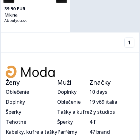
Kúpiť produt
Mikina
na
Aboutyou.sk
39.90 EUR
Mikina
Aboutyou.sk
1
Ženy
Muži
Značky
Oblečenie
Doplnky
10 days
Doplnky
Oblečenie
19 v69 italia
Šperky
Tašky a kufre
2 y studios
Tehotné
Šperky
4 f
Kabelky, kufre a tašky
Parfémy
47 brand