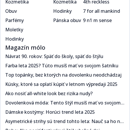
Kozmetika
Kozmetika
4th reckless
Obuv
Hodinky
7 for all mankind
Parfémy
Pánska obuv
9 n1 m sense
Moletky
Hodinky
Magazín mólo
Návrat 90. rokov: Späť do školy, späť do štýlu​​​​‌ ‍ ​‍​‍‌‍ ‌ ​‍‌‍‍‌‌‍‌ ‌‍‍‌‌‍ ‍​‍​‍​ ‍‍​‍​‍‌ ​ ‌‍​‌‌‍ ‍‌‍‍‌‌ ‌​‌ ‍‌​‍ ‍‌‍‍‌‌‍ ​‍​‍​‍ ​​‍​‍‌‍‍​‌ ​‍‌‍‌‌‌‍‌‍​‍​‍​ ‍‍​‍​‍‌‍‍​‌ ‌​‌ ‌​‌ ​​​ ‍‍​‍ ​‍ ‌‍ ​‌‍ ‌‍​ ‌‍​‌‌‍ ​‌‍‍​‌‍ ‌ ​ ‌ ‌​​ ‍‍​ ​ ​ ​​​ ​​​ ​​​‍ ‌ ​ ‌ ‌​‌ ‌‌‌‍‌​‌‍‍‌‌‍ ​‍ ‌‍‍‌‌‍ ‍‌ ‌​‌‍‌‌‌‍ ‍‌ ‌​​‍ ‌‍‌‌‌‍‌​‌‍‍‌‌ ‌​​‍ ‌‍ ‌‌‍ ‌‍‌​‌‍‌‌​ ‌‌ ​​‌ ​‍‌‍‌‌‌ ​ ‌‍‌‌‌‍ ‍‌ ‌​‌‍​‌‌ ‌​‌‍‍‌‌‍ ‌‍ ‍​ ‍ ‌‍‍‌‌‍‌​​ ‌​ ​‍‌‍​ ‌‍​ ‌‍‌​​ ‍​​ ‍​​ ‌‌​ ​‌​‍ ‌​ ‍​​ ​ ‌‍​‌​ ​‌​‍ ‌​ ‌​‌‍‌​​ ​‌​ ​‍​‍ ‌‌‍​‌‌‍​‌​ ​​​ ​​​‍ ‌​ ‍‌​ ‌ ​ ​‌‌‍​ ​ ​‌​ ​‌‌‍​‍‌‍‌​​ ​‍‌‍‌​‌‍‌‍​ ‌ ​ ‍ ‌ ‌​‌ ‍‌‌ ​​‌‍‌‌​ ‌‌ ​​‌‍ ‌ ​ ‌ ‌​​ ‍ ‌ ​​‌‍​‌‌ ‌​‌‍‍​​ ‌‌ ‌​‌‍‍‌‌ ‌​‌‍ ​‌‍‌‌​ ‌‍​‍‌‍​‌‌ ​ ‌‍‌‌‌‌‌‌‌ ​‍‌‍ ​​ ‌‌‍‍​‌ ‌​‌ ‌​‌ ​​​‍‌‌​ ​ ‌​​‌​‍‌‌​ ​‍‌​‌‍​‍‌‌​ ​‍‌​‌‍‌‍ ​‌‍ ‌‍​ ‌‍​‌‌‍ ​‌‍‍​‌‍ ‌ ​ ‌ ‌​​‍‌‌​ ​ ‌​​‌​ ​ ​ ​​​ ​​​ ​​​‍‌‌​ ​‍‌​‌‍‌ ​ ‌ ‌​‌ ‌‌‌‍‌​‌‍‍‌‌‍ ​‍‌‍‌‍‍‌‌‍‌​​ ‌​ ​‍‌‍​ ‌‍​ ‌‍‌​​ ‍​​ ‍​​ ‌‌​ ​‌​‍ ‌​ ‍​​ ​ ‌‍​‌​ ​‌​‍ ‌​ ‌​‌‍‌​​ ​‌​ ​‍​‍ ‌‌‍​‌‌‍​‌​ ​​​ ​​​‍ ‌​ ‍‌​ ‌ ​ ​‌‌‍​ ​ ​‌​ ​‌‌‍​‍‌‍‌​​ ​‍‌‍‌​‌‍‌‍​ ‌ ​‍‌‍‌ ‌​‌ ‍‌‌ ​​‌‍‌‌​ ‌‌ ​​‌‍ ‌ ​ ‌ ‌​​‍‌‍‌ ​​‌‍​‌‌ ‌​‌‍‍​​ ‌‌ ‌​‌‍‍‌‌ ‌​‌‍ ​‌‍‌‌​‍‌‍‌ ​​‌‍‌‌‌ ​‍‌ ​ ‌ ​​‌‍‌‌‌‍​ ‌ ‌​‌‍‍‌‌ ‌‍‌‍‌‌​ ‌‌ ​​‌ ‌‌‌‍​‍‌‍ ​‌‍‍‌‌ ​ ‌‍‍​‌‍‌‌‌‍‌​​‍​‍‌ ‌
Farba leta 2025? Túto musíš mať vo svojom šatníku ​​​​‌ ‍ ​‍​‍‌‍ ‌ ​‍‌‍‍‌‌‍‌ ‌‍‍‌‌‍ ‍​‍​‍​ ‍‍​‍​‍‌ ​ ‌‍​‌‌‍ ‍‌‍‍‌‌ ‌​‌ ‍‌​‍ ‍‌‍‍‌‌‍ ​‍​‍​‍ ​​‍​‍‌‍‍​‌ ​‍‌‍‌‌‌‍‌‍​‍​‍​ ‍‍​‍​‍‌‍‍​‌ ‌​‌ ‌​‌ ​​​ ‍‍​‍ ​‍ ‌‍ ​‌‍ ‌‍​ ‌‍​‌‌‍ ​‌‍‍​‌‍ ‌ ​ ‌ ‌​​ ‍‍​ ​ ​ ​​​ ​​​ ​​​‍ ‌ ​ ‌ ‌​‌ ‌‌‌‍‌​‌‍‍‌‌‍ ​‍ ‌‍‍‌‌‍ ‍‌ ‌​‌‍‌‌‌‍ ‍‌ ‌​​‍ ‌‍‌‌‌‍‌​‌‍‍‌‌ ‌​​‍ ‌‍ ‌‌‍ ‌‍‌​‌‍‌‌​ ‌‌ ​​‌ ​‍‌‍‌‌‌ ​ ‌‍‌‌‌‍ ‍‌ ‌​‌‍​‌‌ ‌​‌‍‍‌‌‍ ‌‍ ‍​ ‍ ‌‍‍‌‌‍‌​​ ‌​ ​‌‌‍​‌​ ‌​​ ‌‍​ ​​‌‍​‌​ ​‍‌‍​‍​‍ ‌​ ‍​‌‍​‍‌‍​‍‌‍‌‍​‍ ‌​ ‌​‌‍‌‍​ ​​​ ​‍​‍ ‌‌‍​‌‌‍​‍​ ‌ ‌‍‌‍​‍ ‌‌‍‌‍​ ‍‌‌‍​ ‌‍​‍​ ‍‌​ ‍‌‌‍‌‌​ ​​‌‍‌‍​ ​ ‌‍‌​​ ​‍​ ‍ ‌ ‌​‌ ‍‌‌ ​​‌‍‌‌​ ‌‌ ​​‌‍ ‌ ​ ‌ ‌​​ ‍ ‌ ​​‌‍​‌‌ ‌​‌‍‍​​ ‌‌ ‌​‌‍‍‌‌ ‌​‌‍ ​‌‍‌‌​ ‌‍​‍‌‍​‌‌ ​ ‌‍‌‌‌‌‌‌‌ ​‍‌‍ ​​ ‌‌‍‍​‌ ‌​‌ ‌​‌ ​​​‍‌‌​ ​ ‌​​‌​‍‌‌​ ​‍‌​‌‍​‍‌‌​ ​‍‌​‌‍‌‍ ​‌‍ ‌‍​ ‌‍​‌‌‍ ​‌‍‍​‌‍ ‌ ​ ‌ ‌​​‍‌‌​ ​ ‌​​‌​ ​ ​ ​​​ ​​​ ​​​‍‌‌​ ​‍‌​‌‍‌ ​ ‌ ‌​‌ ‌‌‌‍‌​‌‍‍‌‌‍ ​‍‌‍‌‍‍‌‌‍‌​​ ‌​ ​‌‌‍​‌​ ‌​​ ‌‍​ ​​‌‍​‌​ ​‍‌‍​‍​‍ ‌​ ‍​‌‍​‍‌‍​‍‌‍‌‍​‍ ‌​ ‌​‌‍‌‍​ ​​​ ​‍​‍ ‌‌‍​‌‌‍​‍​ ‌ ‌‍‌‍​‍ ‌‌‍‌‍​ ‍‌‌‍​ ‌‍​‍​ ‍‌​ ‍‌‌‍‌‌​ ​​‌‍‌‍​ ​ ‌‍‌​​ ​‍​‍‌‍‌ ‌​‌ ‍‌‌ ​​‌‍‌‌​ ‌‌ ​​‌‍ ‌ ​ ‌ ‌​​‍‌‍‌ ​​‌‍​‌‌ ‌​‌‍‍​​ ‌‌ ‌​‌‍‍‌‌ ‌​‌‍ ​‌‍‌‌​‍‌‍‌ ​​‌‍‌‌‌ ​‍‌ ​ ‌ ​​‌‍‌‌‌‍​ ‌ ‌​‌‍‍‌‌ ‌‍‌‍‌‌​ ‌‌ ​​‌ ‌‌‌‍​‍‌‍ ​‌‍‍‌‌ ​ ‌‍‍​‌‍‌‌‌‍‌​​‍​‍‌ ‌
Top topánky, bez ktorých na dovolenku neodchádzaj​​​​‌ ‍ ​‍​‍‌‍ ‌ ​‍‌‍‍‌‌‍‌ ‌‍‍‌‌‍ ‍​‍​‍​ ‍‍​‍​‍‌ ​ ‌‍​‌‌‍ ‍‌‍‍‌‌ ‌​‌ ‍‌​‍ ‍‌‍‍‌‌‍ ​‍​‍​‍ ​​‍​‍‌‍‍​‌ ​‍‌‍‌‌‌‍‌‍​‍​‍​ ‍‍​‍​‍‌‍‍​‌ ‌​‌ ‌​‌ ​​​ ‍‍​‍ ​‍ ‌‍ ​‌‍ ‌‍​ ‌‍​‌‌‍ ​‌‍‍​‌‍ ‌ ​ ‌ ‌​​ ‍‍​ ​ ​ ​​​ ​​​ ​​​‍ ‌ ​ ‌ ‌​‌ ‌‌‌‍‌​‌‍‍‌‌‍ ​‍ ‌‍‍‌‌‍ ‍‌ ‌​‌‍‌‌‌‍ ‍‌ ‌​​‍ ‌‍‌‌‌‍‌​‌‍‍‌‌ ‌​​‍ ‌‍ ‌‌‍ ‌‍‌​‌‍‌‌​ ‌‌ ​​‌ ​‍‌‍‌‌‌ ​ ‌‍‌‌‌‍ ‍‌ ‌​‌‍​‌‌ ‌​‌‍‍‌‌‍ ‌‍ ‍​ ‍ ‌‍‍‌‌‍‌​​ ‌​ ​‌​ ‍‌​ ​‍‌‍​ ​ ‌ ​ ​‌​ ‌‌​ ​‍​‍ ‌‌‍​‌‌‍​‌​ ‍​‌‍​‍​‍ ‌​ ‌​​ ‌‌​ ‍‌‌‍‌‍​‍ ‌‌‍​‌​ ‍​​ ‌ ​ ‍​​‍ ‌​ ‍‌​ ‌ ​ ​​​ ‍‌‌‍​ ​ ‍​​ ‍‌​ ​‍​ ​​‌‍‌‍‌‍​‍‌‍‌‌​ ‍ ‌ ‌​‌ ‍‌‌ ​​‌‍‌‌​ ‌‌ ​​‌‍ ‌ ​ ‌ ‌​​ ‍ ‌ ​​‌‍​‌‌ ‌​‌‍‍​​ ‌‌ ‌​‌‍‍‌‌ ‌​‌‍ ​‌‍‌‌​ ‌‍​‍‌‍​‌‌ ​ ‌‍‌‌‌‌‌‌‌ ​‍‌‍ ​​ ‌‌‍‍​‌ ‌​‌ ‌​‌ ​​​‍‌‌​ ​ ‌​​‌​‍‌‌​ ​‍‌​‌‍​‍‌‌​ ​‍‌​‌‍‌‍ ​‌‍ ‌‍​ ‌‍​‌‌‍ ​‌‍‍​‌‍ ‌ ​ ‌ ‌​​‍‌‌​ ​ ‌​​‌​ ​ ​ ​​​ ​​​ ​​​‍‌‌​ ​‍‌​‌‍‌ ​ ‌ ‌​‌ ‌‌‌‍‌​‌‍‍‌‌‍ ​‍‌‍‌‍‍‌‌‍‌​​ ‌​ ​‌​ ‍‌​ ​‍‌‍​ ​ ‌ ​ ​‌​ ‌‌​ ​‍​‍ ‌‌‍​‌‌‍​‌​ ‍​‌‍​‍​‍ ‌​ ‌​​ ‌‌​ ‍‌‌‍‌‍​‍ ‌‌‍​‌​ ‍​​ ‌ ​ ‍​​‍ ‌​ ‍‌​ ‌ ​ ​​​ ‍‌‌‍​ ​ ‍​​ ‍‌​ ​‍​ ​​‌‍‌‍‌‍​‍‌‍‌‌​‍‌‍‌ ‌​‌ ‍‌‌ ​​‌‍‌‌​ ‌‌ ​​‌‍ ‌ ​ ‌ ‌​​‍‌‍‌ ​​‌‍​‌‌ ‌​‌‍‍​​ ‌‌ ‌​‌‍‍‌‌ ‌​‌‍ ​‌‍‌‌​‍‌‍‌ ​​‌‍‌‌‌ ​‍‌ ​ ‌ ​​‌‍‌‌‌‍​ ‌ ‌​‌‍‍‌‌ ‌‍‌‍‌‌​ ‌‌ ​​‌ ‌‌‌‍​‍‌‍ ​‌‍‍‌‌ ​ ‌‍‍​‌‍‌‌‌‍‌​​‍​‍‌ ‌
Kúsky, ktoré sa oplatí kúpiť v letnom výpredaji 2025​​​​‌ ‍ ​‍​‍‌‍ ‌ ​‍‌‍‍‌‌‍‌ ‌‍‍‌‌‍ ‍​‍​‍​ ‍‍​‍​‍‌ ​ ‌‍​‌‌‍ ‍‌‍‍‌‌ ‌​‌ ‍‌​‍ ‍‌‍‍‌‌‍ ​‍​‍​‍ ​​‍​‍‌‍‍​‌ ​‍‌‍‌‌‌‍‌‍​‍​‍​ ‍‍​‍​‍‌‍‍​‌ ‌​‌ ‌​‌ ​​​ ‍‍​‍ ​‍ ‌‍ ​‌‍ ‌‍​ ‌‍​‌‌‍ ​‌‍‍​‌‍ ‌ ​ ‌ ‌​​ ‍‍​ ​ ​ ​​​ ​​​ ​​​‍ ‌ ​ ‌ ‌​‌ ‌‌‌‍‌​‌‍‍‌‌‍ ​‍ ‌‍‍‌‌‍ ‍‌ ‌​‌‍‌‌‌‍ ‍‌ ‌​​‍ ‌‍‌‌‌‍‌​‌‍‍‌‌ ‌​​‍ ‌‍ ‌‌‍ ‌‍‌​‌‍‌‌​ ‌‌ ​​‌ ​‍‌‍‌‌‌ ​ ‌‍‌‌‌‍ ‍‌ ‌​‌‍​‌‌ ‌​‌‍‍‌‌‍ ‌‍ ‍​ ‍ ‌‍‍‌‌‍‌​​ ‌‌‍​‌‌‍​‍​ ​ ​ ‌​‌‍‌​‌‍‌‌​ ​ ‌‍‌​​‍ ‌​ ‍‌​ ​‌​ ‍‌​ ​‍​‍ ‌​ ‌​‌‍​‌​ ​‌​ ‍​​‍ ‌‌‍​‌​ ‌‌​ ‍​‌‍‌‌​‍ ‌‌‍‌‍​ ‌‌‌‍​‌‌‍​‌​ ​‌‌‍​ ​ ‍‌​ ‌ ‌‍‌​‌‍​‌​ ​​‌‍​ ​ ‍ ‌ ‌​‌ ‍‌‌ ​​‌‍‌‌​ ‌‌ ​​‌‍ ‌ ​ ‌ ‌​​ ‍ ‌ ​​‌‍​‌‌ ‌​‌‍‍​​ ‌‌ ‌​‌‍‍‌‌ ‌​‌‍ ​‌‍‌‌​ ‌‍​‍‌‍​‌‌ ​ ‌‍‌‌‌‌‌‌‌ ​‍‌‍ ​​ ‌‌‍‍​‌ ‌​‌ ‌​‌ ​​​‍‌‌​ ​ ‌​​‌​‍‌‌​ ​‍‌​‌‍​‍‌‌​ ​‍‌​‌‍‌‍ ​‌‍ ‌‍​ ‌‍​‌‌‍ ​‌‍‍​‌‍ ‌ ​ ‌ ‌​​‍‌‌​ ​ ‌​​‌​ ​ ​ ​​​ ​​​ ​​​‍‌‌​ ​‍‌​‌‍‌ ​ ‌ ‌​‌ ‌‌‌‍‌​‌‍‍‌‌‍ ​‍‌‍‌‍‍‌‌‍‌​​ ‌‌‍​‌‌‍​‍​ ​ ​ ‌​‌‍‌​‌‍‌‌​ ​ ‌‍‌​​‍ ‌​ ‍‌​ ​‌​ ‍‌​ ​‍​‍ ‌​ ‌​‌‍​‌​ ​‌​ ‍​​‍ ‌‌‍​‌​ ‌‌​ ‍​‌‍‌‌​‍ ‌‌‍‌‍​ ‌‌‌‍​‌‌‍​‌​ ​‌‌‍​ ​ ‍‌​ ‌ ‌‍‌​‌‍​‌​ ​​‌‍​ ​‍‌‍‌ ‌​‌ ‍‌‌ ​​‌‍‌‌​ ‌‌ ​​‌‍ ‌ ​ ‌ ‌​​‍‌‍‌ ​​‌‍​‌‌ ‌​‌‍‍​​ ‌‌ ‌​‌‍‍‌‌ ‌​‌‍ ​‌‍‌‌​‍‌‍‌ ​​‌‍‌‌‌ ​‍‌ ​ ‌ ​​‌‍‌‌‌‍​ ‌ ‌​‌‍‍‌‌ ‌‍‌‍‌‌​ ‌‌ ​​‌ ‌‌‌‍​‍‌‍ ​‌‍‍‌‌ ​ ‌‍‍​‌‍‌‌‌‍‌​​‍​‍‌ ‌
Ako nosiť all-white look bez rizika nudy?​​​​‌ ‍ ​‍​‍‌‍ ‌ ​‍‌‍‍‌‌‍‌ ‌‍‍‌‌‍ ‍​‍​‍​ ‍‍​‍​‍‌ ​ ‌‍​‌‌‍ ‍‌‍‍‌‌ ‌​‌ ‍‌​‍ ‍‌‍‍‌‌‍ ​‍​‍​‍ ​​‍​‍‌‍‍​‌ ​‍‌‍‌‌‌‍‌‍​‍​‍​ ‍‍​‍​‍‌‍‍​‌ ‌​‌ ‌​‌ ​​​ ‍‍​‍ ​‍ ‌‍ ​‌‍ ‌‍​ ‌‍​‌‌‍ ​‌‍‍​‌‍ ‌ ​ ‌ ‌​​ ‍‍​ ​ ​ ​​​ ​​​ ​​​‍ ‌ ​ ‌ ‌​‌ ‌‌‌‍‌​‌‍‍‌‌‍ ​‍ ‌‍‍‌‌‍ ‍‌ ‌​‌‍‌‌‌‍ ‍‌ ‌​​‍ ‌‍‌‌‌‍‌​‌‍‍‌‌ ‌​​‍ ‌‍ ‌‌‍ ‌‍‌​‌‍‌‌​ ‌‌ ​​‌ ​‍‌‍‌‌‌ ​ ‌‍‌‌‌‍ ‍‌ ‌​‌‍​‌‌ ‌​‌‍‍‌‌‍ ‌‍ ‍​ ‍ ‌‍‍‌‌‍‌​​ ‌‌‍‌‍​ ‌‌​ ‍‌​ ‍‌​ ‍​​ ‌‌‌‍‌‍​ ​ ​‍ ‌​ ‍‌‌‍​ ​ ​ ‌‍​‌​‍ ‌​ ‌​‌‍‌‌​ ‌​​ ​​​‍ ‌​ ‍​​ ‌ ​ ​‍‌‍‌‌​‍ ‌​ ‌​​ ​‌‌‍‌​‌‍‌‌‌‍‌‌‌‍​‍‌‍‌‌​ ​‌​ ‍‌‌‍‌‌​ ‌‍​ ‌ ​ ‍ ‌ ‌​‌ ‍‌‌ ​​‌‍‌‌​ ‌‌ ​​‌‍ ‌ ​ ‌ ‌​​ ‍ ‌ ​​‌‍​‌‌ ‌​‌‍‍​​ ‌‌ ‌​‌‍‍‌‌ ‌​‌‍ ​‌‍‌‌​ ‌‍​‍‌‍​‌‌ ​ ‌‍‌‌‌‌‌‌‌ ​‍‌‍ ​​ ‌‌‍‍​‌ ‌​‌ ‌​‌ ​​​‍‌‌​ ​ ‌​​‌​‍‌‌​ ​‍‌​‌‍​‍‌‌​ ​‍‌​‌‍‌‍ ​‌‍ ‌‍​ ‌‍​‌‌‍ ​‌‍‍​‌‍ ‌ ​ ‌ ‌​​‍‌‌​ ​ ‌​​‌​ ​ ​ ​​​ ​​​ ​​​‍‌‌​ ​‍‌​‌‍‌ ​ ‌ ‌​‌ ‌‌‌‍‌​‌‍‍‌‌‍ ​‍‌‍‌‍‍‌‌‍‌​​ ‌‌‍‌‍​ ‌‌​ ‍‌​ ‍‌​ ‍​​ ‌‌‌‍‌‍​ ​ ​‍ ‌​ ‍‌‌‍​ ​ ​ ‌‍​‌​‍ ‌​ ‌​‌‍‌‌​ ‌​​ ​​​‍ ‌​ ‍​​ ‌ ​ ​‍‌‍‌‌​‍ ‌​ ‌​​ ​‌‌‍‌​‌‍‌‌‌‍‌‌‌‍​‍‌‍‌‌​ ​‌​ ‍‌‌‍‌‌​ ‌‍​ ‌ ​‍‌‍‌ ‌​‌ ‍‌‌ ​​‌‍‌‌​ ‌‌ ​​‌‍ ‌ ​ ‌ ‌​​‍‌‍‌ ​​‌‍​‌‌ ‌​‌‍‍​​ ‌‌ ‌​‌‍‍‌‌ ‌​‌‍ ​‌‍‌‌​‍‌‍‌ ​​‌‍‌‌‌ ​‍‌ ​ ‌ ​​‌‍‌‌‌‍​ ‌ ‌​‌‍‍‌‌ ‌‍‌‍‌‌​ ‌‌ ​​‌ ‌‌‌‍​‍‌‍ ​‌‍‍‌‌ ​ ‌‍‍​‌‍‌‌‌‍‌​​‍​‍‌ ‌
Dovolenková móda: Tento štýl musíš mať vo svojom šatníku ​​​​‌ ‍ ​‍​‍‌‍ ‌ ​‍‌‍‍‌‌‍‌ ‌‍‍‌‌‍ ‍​‍​‍​ ‍‍​‍​‍‌ ​ ‌‍​‌‌‍ ‍‌‍‍‌‌ ‌​‌ ‍‌​‍ ‍‌‍‍‌‌‍ ​‍​‍​‍ ​​‍​‍‌‍‍​‌ ​‍‌‍‌‌‌‍‌‍​‍​‍​ ‍‍​‍​‍‌‍‍​‌ ‌​‌ ‌​‌ ​​​ ‍‍​‍ ​‍ ‌‍ ​‌‍ ‌‍​ ‌‍​‌‌‍ ​‌‍‍​‌‍ ‌ ​ ‌ ‌​​ ‍‍​ ​ ​ ​​​ ​​​ ​​​‍ ‌ ​ ‌ ‌​‌ ‌‌‌‍‌​‌‍‍‌‌‍ ​‍ ‌‍‍‌‌‍ ‍‌ ‌​‌‍‌‌‌‍ ‍‌ ‌​​‍ ‌‍‌‌‌‍‌​‌‍‍‌‌ ‌​​‍ ‌‍ ‌‌‍ ‌‍‌​‌‍‌‌​ ‌‌ ​​‌ ​‍‌‍‌‌‌ ​ ‌‍‌‌‌‍ ‍‌ ‌​‌‍​‌‌ ‌​‌‍‍‌‌‍ ‌‍ ‍​ ‍ ‌‍‍‌‌‍‌​​ ‌​ ​​​ ‌‌​ ​​‌‍‌‌​ ‍​‌‍‌​​ ​​‌‍‌‌​‍ ‌​ ​​​ ‍‌​ ‌ ​ ‍​​‍ ‌​ ‌​​ ​ ‌‍​ ​ ‌​​‍ ‌​ ‍‌‌‍​‌​ ‍‌​ ​​​‍ ‌​ ‍​​ ​‌​ ‍​​ ​‍​ ​​‌‍‌‌​ ​ ​ ​‌​ ​ ‌‍​ ​ ‍​​ ​‍​ ‍ ‌ ‌​‌ ‍‌‌ ​​‌‍‌‌​ ‌‌ ​​‌‍ ‌ ​ ‌ ‌​​ ‍ ‌ ​​‌‍​‌‌ ‌​‌‍‍​​ ‌‌ ‌​‌‍‍‌‌ ‌​‌‍ ​‌‍‌‌​ ‌‍​‍‌‍​‌‌ ​ ‌‍‌‌‌‌‌‌‌ ​‍‌‍ ​​ ‌‌‍‍​‌ ‌​‌ ‌​‌ ​​​‍‌‌​ ​ ‌​​‌​‍‌‌​ ​‍‌​‌‍​‍‌‌​ ​‍‌​‌‍‌‍ ​‌‍ ‌‍​ ‌‍​‌‌‍ ​‌‍‍​‌‍ ‌ ​ ‌ ‌​​‍‌‌​ ​ ‌​​‌​ ​ ​ ​​​ ​​​ ​​​‍‌‌​ ​‍‌​‌‍‌ ​ ‌ ‌​‌ ‌‌‌‍‌​‌‍‍‌‌‍ ​‍‌‍‌‍‍‌‌‍‌​​ ‌​ ​​​ ‌‌​ ​​‌‍‌‌​ ‍​‌‍‌​​ ​​‌‍‌‌​‍ ‌​ ​​​ ‍‌​ ‌ ​ ‍​​‍ ‌​ ‌​​ ​ ‌‍​ ​ ‌​​‍ ‌​ ‍‌‌‍​‌​ ‍‌​ ​​​‍ ‌​ ‍​​ ​‌​ ‍​​ ​‍​ ​​‌‍‌‌​ ​ ​ ​‌​ ​ ‌‍​ ​ ‍​​ ​‍​‍‌‍‌ ‌​‌ ‍‌‌ ​​‌‍‌‌​ ‌‌ ​​‌‍ ‌ ​ ‌ ‌​​‍‌‍‌ ​​‌‍​‌‌ ‌​‌‍‍​​ ‌‌ ‌​‌‍‍‌‌ ‌​‌‍ ​‌‍‌‌​‍‌‍‌ ​​‌‍‌‌‌ ​‍‌ ​ ‌ ​​‌‍‌‌‌‍​ ‌ ‌​‌‍‍‌‌ ‌‍‌‍‌‌​ ‌‌ ​​‌ ‌‌‌‍​‍‌‍ ​‌‍‍‌‌ ​ ‌‍‍​‌‍‌‌‌‍‌​​‍​‍‌ ‌
Dámske kostýmy: Horúci trend leta 2025 ​​​​‌ ‍ ​‍​‍‌‍ ‌ ​‍‌‍‍‌‌‍‌ ‌‍‍‌‌‍ ‍​‍​‍​ ‍‍​‍​‍‌ ​ ‌‍​‌‌‍ ‍‌‍‍‌‌ ‌​‌ ‍‌​‍ ‍‌‍‍‌‌‍ ​‍​‍​‍ ​​‍​‍‌‍‍​‌ ​‍‌‍‌‌‌‍‌‍​‍​‍​ ‍‍​‍​‍‌‍‍​‌ ‌​‌ ‌​‌ ​​​ ‍‍​‍ ​‍ ‌‍ ​‌‍ ‌‍​ ‌‍​‌‌‍ ​‌‍‍​‌‍ ‌ ​ ‌ ‌​​ ‍‍​ ​ ​ ​​​ ​​​ ​​​‍ ‌ ​ ‌ ‌​‌ ‌‌‌‍‌​‌‍‍‌‌‍ ​‍ ‌‍‍‌‌‍ ‍‌ ‌​‌‍‌‌‌‍ ‍‌ ‌​​‍ ‌‍‌‌‌‍‌​‌‍‍‌‌ ‌​​‍ ‌‍ ‌‌‍ ‌‍‌​‌‍‌‌​ ‌‌ ​​‌ ​‍‌‍‌‌‌ ​ ‌‍‌‌‌‍ ‍‌ ‌​‌‍​‌‌ ‌​‌‍‍‌‌‍ ‌‍ ‍​ ‍ ‌‍‍‌‌‍‌​​ ‌​ ​‌​ ‍​​ ‍‌​ ​‌​ ‌​​ ‌‍‌‍‌​‌‍‌​​‍ ‌‌‍‌‌​ ‌ ​ ‌‌​ ‌​​‍ ‌​ ‌​​ ​‍​ ‌‍‌‍‌‍​‍ ‌​ ‍​​ ‌​‌‍‌‍​ ‌ ​‍ ‌​ ​‌‌‍‌​​ ‍‌​ ‌‌‌‍‌‍​ ​ ​ ​ ​ ​‍​ ​​​ ‌‌‌‍‌‍‌‍‌‍​ ‍ ‌ ‌​‌ ‍‌‌ ​​‌‍‌‌​ ‌‌ ​​‌‍ ‌ ​ ‌ ‌​​ ‍ ‌ ​​‌‍​‌‌ ‌​‌‍‍​​ ‌‌ ‌​‌‍‍‌‌ ‌​‌‍ ​‌‍‌‌​ ‌‍​‍‌‍​‌‌ ​ ‌‍‌‌‌‌‌‌‌ ​‍‌‍ ​​ ‌‌‍‍​‌ ‌​‌ ‌​‌ ​​​‍‌‌​ ​ ‌​​‌​‍‌‌​ ​‍‌​‌‍​‍‌‌​ ​‍‌​‌‍‌‍ ​‌‍ ‌‍​ ‌‍​‌‌‍ ​‌‍‍​‌‍ ‌ ​ ‌ ‌​​‍‌‌​ ​ ‌​​‌​ ​ ​ ​​​ ​​​ ​​​‍‌‌​ ​‍‌​‌‍‌ ​ ‌ ‌​‌ ‌‌‌‍‌​‌‍‍‌‌‍ ​‍‌‍‌‍‍‌‌‍‌​​ ‌​ ​‌​ ‍​​ ‍‌​ ​‌​ ‌​​ ‌‍‌‍‌​‌‍‌​​‍ ‌‌‍‌‌​ ‌ ​ ‌‌​ ‌​​‍ ‌​ ‌​​ ​‍​ ‌‍‌‍‌‍​‍ ‌​ ‍​​ ‌​‌‍‌‍​ ‌ ​‍ ‌​ ​‌‌‍‌​​ ‍‌​ ‌‌‌‍‌‍​ ​ ​ ​ ​ ​‍​ ​​​ ‌‌‌‍‌‍‌‍‌‍​‍‌‍‌ ‌​‌ ‍‌‌ ​​‌‍‌‌​ ‌‌ ​​‌‍ ‌ ​ ‌ ‌​​‍‌‍‌ ​​‌‍​‌‌ ‌​‌‍‍​​ ‌‌ ‌​‌‍‍‌‌ ‌​‌‍ ​‌‍‌‌​‍‌‍‌ ​​‌‍‌‌‌ ​‍‌ ​ ‌ ​​‌‍‌‌‌‍​ ‌ ‌​‌‍‍‌‌ ‌‍‌‍‌‌​ ‌‌ ​​‌ ‌‌‌‍​‍‌‍ ​‌‍‍‌‌ ​ ‌‍‍​‌‍‌‌‌‍‌​​‍​‍‌ ‌
Asymetrické strihy sú trend tohto leta: Nauč sa ho nosiť​​​​‌ ‍ ​‍​‍‌‍ ‌ ​‍‌‍‍‌‌‍‌ ‌‍‍‌‌‍ ‍​‍​‍​ ‍‍​‍​‍‌ ​ ‌‍​‌‌‍ ‍‌‍‍‌‌ ‌​‌ ‍‌​‍ ‍‌‍‍‌‌‍ ​‍​‍​‍ ​​‍​‍‌‍‍​‌ ​‍‌‍‌‌‌‍‌‍​‍​‍​ ‍‍​‍​‍‌‍‍​‌ ‌​‌ ‌​‌ ​​​ ‍‍​‍ ​‍ ‌‍ ​‌‍ ‌‍​ ‌‍​‌‌‍ ​‌‍‍​‌‍ ‌ ​ ‌ ‌​​ ‍‍​ ​ ​ ​​​ ​​​ ​​​‍ ‌ ​ ‌ ‌​‌ ‌‌‌‍‌​‌‍‍‌‌‍ ​‍ ‌‍‍‌‌‍ ‍‌ ‌​‌‍‌‌‌‍ ‍‌ ‌​​‍ ‌‍‌‌‌‍‌​‌‍‍‌‌ ‌​​‍ ‌‍ ‌‌‍ ‌‍‌​‌‍‌‌​ ‌‌ ​​‌ ​‍‌‍‌‌‌ ​ ‌‍‌‌‌‍ ‍‌ ‌​‌‍​‌‌ ‌​‌‍‍‌‌‍ ‌‍ ‍​ ‍ ‌‍‍‌‌‍‌​​ ‌​ ‌‍​ ‌ ​ ​​‌‍‌​‌‍‌‍​ ​ ​ ​‌‌‍​‍​‍ ‌​ ​ ​ ​ ​ ​‌​ ‌‍​‍ ‌​ ‌​‌‍‌​​ ‌ ​ ‌​​‍ ‌​ ‍​​ ‌‌​ ​ ​ ‌‍​‍ ‌​ ​ ​ ‌‌​ ​​‌‍‌​​ ‌‍​ ​‌‌‍‌‌‌‍​‍‌‍​ ‌‍​‍​ ‍‌‌‍‌​​ ‍ ‌ ‌​‌ ‍‌‌ ​​‌‍‌‌​ ‌‌ ​​‌‍ ‌ ​ ‌ ‌​​ ‍ ‌ ​​‌‍​‌‌ ‌​‌‍‍​​ ‌‌ ‌​‌‍‍‌‌ ‌​‌‍ ​‌‍‌‌​ ‌‍​‍‌‍​‌‌ ​ ‌‍‌‌‌‌‌‌‌ ​‍‌‍ ​​ ‌‌‍‍​‌ ‌​‌ ‌​‌ ​​​‍‌‌​ ​ ‌​​‌​‍‌‌​ ​‍‌​‌‍​‍‌‌​ ​‍‌​‌‍‌‍ ​‌‍ ‌‍​ ‌‍​‌‌‍ ​‌‍‍​‌‍ ‌ ​ ‌ ‌​​‍‌‌​ ​ ‌​​‌​ ​ ​ ​​​ ​​​ ​​​‍‌‌​ ​‍‌​‌‍‌ ​ ‌ ‌​‌ ‌‌‌‍‌​‌‍‍‌‌‍ ​‍‌‍‌‍‍‌‌‍‌​​ ‌​ ‌‍​ ‌ ​ ​​‌‍‌​‌‍‌‍​ ​ ​ ​‌‌‍​‍​‍ ‌​ ​ ​ ​ ​ ​‌​ ‌‍​‍ ‌​ ‌​‌‍‌​​ ‌ ​ ‌​​‍ ‌​ ‍​​ ‌‌​ ​ ​ ‌‍​‍ ‌​ ​ ​ ‌‌​ ​​‌‍‌​​ ‌‍​ ​‌‌‍‌‌‌‍​‍‌‍​ ‌‍​‍​ ‍‌‌‍‌​​‍‌‍‌ ‌​‌ ‍‌‌ ​​‌‍‌‌​ ‌‌ ​​‌‍ ‌ ​ ‌ ‌​​‍‌‍‌ ​​‌‍​‌‌ ‌​‌‍‍​​ ‌‌ ‌​‌‍‍‌‌ ‌​‌‍ ​‌‍‌‌​‍‌‍‌ ​​‌‍‌‌‌ ​‍‌ ​ ‌ ​​‌‍‌‌‌‍​ ‌ ‌​‌‍‍‌‌ ‌‍‌‍‌‌​ ‌‌ ​​‌ ‌‌‌‍​‍‌‍ ​‌‍‍‌‌ ​ ‌‍‍​‌‍‌‌‌‍‌​​‍​‍‌ ‌