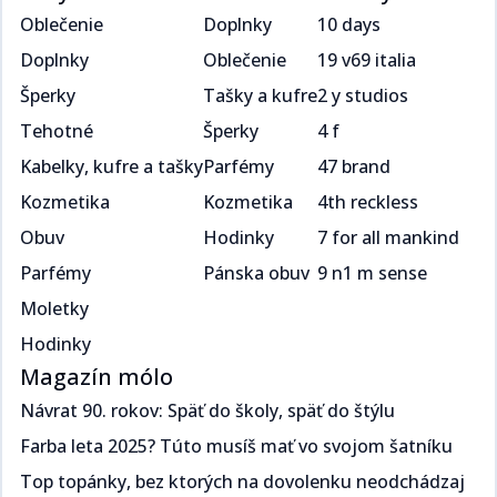
Oblečenie
Doplnky
10 days
Doplnky
Oblečenie
19 v69 italia
Šperky
Tašky a kufre
2 y studios
Tehotné
Šperky
4 f
Kabelky, kufre a tašky
Parfémy
47 brand
Kozmetika
Kozmetika
4th reckless
Obuv
Hodinky
7 for all mankind
Parfémy
Pánska obuv
9 n1 m sense
Moletky
Hodinky
Magazín mólo
Návrat 90. rokov: Späť do školy, späť do štýlu​​​​‌ ‍ ​‍​‍‌‍ ‌ ​‍‌‍‍‌‌‍‌ ‌‍‍‌‌‍ ‍​‍​‍​ ‍‍​‍​‍‌ ​ ‌‍​‌‌‍ ‍‌‍‍‌‌ ‌​‌ ‍‌​‍ ‍‌‍‍‌‌‍ ​‍​‍​‍ ​​‍​‍‌‍‍​‌ ​‍‌‍‌‌‌‍‌‍​‍​‍​ ‍‍​‍​‍‌‍‍​‌ ‌​‌ ‌​‌ ​​​ ‍‍​‍ ​‍ ‌‍ ​‌‍ ‌‍​ ‌‍​‌‌‍ ​‌‍‍​‌‍ ‌ ​ ‌ ‌​​ ‍‍​ ​ ​ ​​​ ​​​ ​​​‍ ‌ ​ ‌ ‌​‌ ‌‌‌‍‌​‌‍‍‌‌‍ ​‍ ‌‍‍‌‌‍ ‍‌ ‌​‌‍‌‌‌‍ ‍‌ ‌​​‍ ‌‍‌‌‌‍‌​‌‍‍‌‌ ‌​​‍ ‌‍ ‌‌‍ ‌‍‌​‌‍‌‌​ ‌‌ ​​‌ ​‍‌‍‌‌‌ ​ ‌‍‌‌‌‍ ‍‌ ‌​‌‍​‌‌ ‌​‌‍‍‌‌‍ ‌‍ ‍​ ‍ ‌‍‍‌‌‍‌​​ ‌​ ​‍‌‍​ ‌‍​ ‌‍‌​​ ‍​​ ‍​​ ‌‌​ ​‌​‍ ‌​ ‍​​ ​ ‌‍​‌​ ​‌​‍ ‌​ ‌​‌‍‌​​ ​‌​ ​‍​‍ ‌‌‍​‌‌‍​‌​ ​​​ ​​​‍ ‌​ ‍‌​ ‌ ​ ​‌‌‍​ ​ ​‌​ ​‌‌‍​‍‌‍‌​​ ​‍‌‍‌​‌‍‌‍​ ‌ ​ ‍ ‌ ‌​‌ ‍‌‌ ​​‌‍‌‌​ ‌‌ ​​‌‍ ‌ ​ ‌ ‌​​ ‍ ‌ ​​‌‍​‌‌ ‌​‌‍‍​​ ‌‌ ‌​‌‍‍‌‌ ‌​‌‍ ​‌‍‌‌​ ‌‍​‍‌‍​‌‌ ​ ‌‍‌‌‌‌‌‌‌ ​‍‌‍ ​​ ‌‌‍‍​‌ ‌​‌ ‌​‌ ​​​‍‌‌​ ​ ‌​​‌​‍‌‌​ ​‍‌​‌‍​‍‌‌​ ​‍‌​‌‍‌‍ ​‌‍ ‌‍​ ‌‍​‌‌‍ ​‌‍‍​‌‍ ‌ ​ ‌ ‌​​‍‌‌​ ​ ‌​​‌​ ​ ​ ​​​ ​​​ ​​​‍‌‌​ ​‍‌​‌‍‌ ​ ‌ ‌​‌ ‌‌‌‍‌​‌‍‍‌‌‍ ​‍‌‍‌‍‍‌‌‍‌​​ ‌​ ​‍‌‍​ ‌‍​ ‌‍‌​​ ‍​​ ‍​​ ‌‌​ ​‌​‍ ‌​ ‍​​ ​ ‌‍​‌​ ​‌​‍ ‌​ ‌​‌‍‌​​ ​‌​ ​‍​‍ ‌‌‍​‌‌‍​‌​ ​​​ ​​​‍ ‌​ ‍‌​ ‌ ​ ​‌‌‍​ ​ ​‌​ ​‌‌‍​‍‌‍‌​​ ​‍‌‍‌​‌‍‌‍​ ‌ ​‍‌‍‌ ‌​‌ ‍‌‌ ​​‌‍‌‌​ ‌‌ ​​‌‍ ‌ ​ ‌ ‌​​‍‌‍‌ ​​‌‍​‌‌ ‌​‌‍‍​​ ‌‌ ‌​‌‍‍‌‌ ‌​‌‍ ​‌‍‌‌​‍‌‍‌ ​​‌‍‌‌‌ ​‍‌ ​ ‌ ​​‌‍‌‌‌‍​ ‌ ‌​‌‍‍‌‌ ‌‍‌‍‌‌​ ‌‌ ​​‌ ‌‌‌‍​‍‌‍ ​‌‍‍‌‌ ​ ‌‍‍​‌‍‌‌‌‍‌​​‍​‍‌ ‌
Farba leta 2025? Túto musíš mať vo svojom šatníku ​​​​‌ ‍ ​‍​‍‌‍ ‌ ​‍‌‍‍‌‌‍‌ ‌‍‍‌‌‍ ‍​‍​‍​ ‍‍​‍​‍‌ ​ ‌‍​‌‌‍ ‍‌‍‍‌‌ ‌​‌ ‍‌​‍ ‍‌‍‍‌‌‍ ​‍​‍​‍ ​​‍​‍‌‍‍​‌ ​‍‌‍‌‌‌‍‌‍​‍​‍​ ‍‍​‍​‍‌‍‍​‌ ‌​‌ ‌​‌ ​​​ ‍‍​‍ ​‍ ‌‍ ​‌‍ ‌‍​ ‌‍​‌‌‍ ​‌‍‍​‌‍ ‌ ​ ‌ ‌​​ ‍‍​ ​ ​ ​​​ ​​​ ​​​‍ ‌ ​ ‌ ‌​‌ ‌‌‌‍‌​‌‍‍‌‌‍ ​‍ ‌‍‍‌‌‍ ‍‌ ‌​‌‍‌‌‌‍ ‍‌ ‌​​‍ ‌‍‌‌‌‍‌​‌‍‍‌‌ ‌​​‍ ‌‍ ‌‌‍ ‌‍‌​‌‍‌‌​ ‌‌ ​​‌ ​‍‌‍‌‌‌ ​ ‌‍‌‌‌‍ ‍‌ ‌​‌‍​‌‌ ‌​‌‍‍‌‌‍ ‌‍ ‍​ ‍ ‌‍‍‌‌‍‌​​ ‌​ ​‌‌‍​‌​ ‌​​ ‌‍​ ​​‌‍​‌​ ​‍‌‍​‍​‍ ‌​ ‍​‌‍​‍‌‍​‍‌‍‌‍​‍ ‌​ ‌​‌‍‌‍​ ​​​ ​‍​‍ ‌‌‍​‌‌‍​‍​ ‌ ‌‍‌‍​‍ ‌‌‍‌‍​ ‍‌‌‍​ ‌‍​‍​ ‍‌​ ‍‌‌‍‌‌​ ​​‌‍‌‍​ ​ ‌‍‌​​ ​‍​ ‍ ‌ ‌​‌ ‍‌‌ ​​‌‍‌‌​ ‌‌ ​​‌‍ ‌ ​ ‌ ‌​​ ‍ ‌ ​​‌‍​‌‌ ‌​‌‍‍​​ ‌‌ ‌​‌‍‍‌‌ ‌​‌‍ ​‌‍‌‌​ ‌‍​‍‌‍​‌‌ ​ ‌‍‌‌‌‌‌‌‌ ​‍‌‍ ​​ ‌‌‍‍​‌ ‌​‌ ‌​‌ ​​​‍‌‌​ ​ ‌​​‌​‍‌‌​ ​‍‌​‌‍​‍‌‌​ ​‍‌​‌‍‌‍ ​‌‍ ‌‍​ ‌‍​‌‌‍ ​‌‍‍​‌‍ ‌ ​ ‌ ‌​​‍‌‌​ ​ ‌​​‌​ ​ ​ ​​​ ​​​ ​​​‍‌‌​ ​‍‌​‌‍‌ ​ ‌ ‌​‌ ‌‌‌‍‌​‌‍‍‌‌‍ ​‍‌‍‌‍‍‌‌‍‌​​ ‌​ ​‌‌‍​‌​ ‌​​ ‌‍​ ​​‌‍​‌​ ​‍‌‍​‍​‍ ‌​ ‍​‌‍​‍‌‍​‍‌‍‌‍​‍ ‌​ ‌​‌‍‌‍​ ​​​ ​‍​‍ ‌‌‍​‌‌‍​‍​ ‌ ‌‍‌‍​‍ ‌‌‍‌‍​ ‍‌‌‍​ ‌‍​‍​ ‍‌​ ‍‌‌‍‌‌​ ​​‌‍‌‍​ ​ ‌‍‌​​ ​‍​‍‌‍‌ ‌​‌ ‍‌‌ ​​‌‍‌‌​ ‌‌ ​​‌‍ ‌ ​ ‌ ‌​​‍‌‍‌ ​​‌‍​‌‌ ‌​‌‍‍​​ ‌‌ ‌​‌‍‍‌‌ ‌​‌‍ ​‌‍‌‌​‍‌‍‌ ​​‌‍‌‌‌ ​‍‌ ​ ‌ ​​‌‍‌‌‌‍​ ‌ ‌​‌‍‍‌‌ ‌‍‌‍‌‌​ ‌‌ ​​‌ ‌‌‌‍​‍‌‍ ​‌‍‍‌‌ ​ ‌‍‍​‌‍‌‌‌‍‌​​‍​‍‌ ‌
Top topánky, bez ktorých na dovolenku neodchádzaj​​​​‌ ‍ ​‍​‍‌‍ ‌ ​‍‌‍‍‌‌‍‌ ‌‍‍‌‌‍ ‍​‍​‍​ ‍‍​‍​‍‌ ​ ‌‍​‌‌‍ ‍‌‍‍‌‌ ‌​‌ ‍‌​‍ ‍‌‍‍‌‌‍ ​‍​‍​‍ ​​‍​‍‌‍‍​‌ ​‍‌‍‌‌‌‍‌‍​‍​‍​ ‍‍​‍​‍‌‍‍​‌ ‌​‌ ‌​‌ ​​​ ‍‍​‍ ​‍ ‌‍ ​‌‍ ‌‍​ ‌‍​‌‌‍ ​‌‍‍​‌‍ ‌ ​ ‌ ‌​​ ‍‍​ ​ ​ ​​​ ​​​ ​​​‍ ‌ ​ ‌ ‌​‌ ‌‌‌‍‌​‌‍‍‌‌‍ ​‍ ‌‍‍‌‌‍ ‍‌ ‌​‌‍‌‌‌‍ ‍‌ ‌​​‍ ‌‍‌‌‌‍‌​‌‍‍‌‌ ‌​​‍ ‌‍ ‌‌‍ ‌‍‌​‌‍‌‌​ ‌‌ ​​‌ ​‍‌‍‌‌‌ ​ ‌‍‌‌‌‍ ‍‌ ‌​‌‍​‌‌ ‌​‌‍‍‌‌‍ ‌‍ ‍​ ‍ ‌‍‍‌‌‍‌​​ ‌​ ​‌​ ‍‌​ ​‍‌‍​ ​ ‌ ​ ​‌​ ‌‌​ ​‍​‍ ‌‌‍​‌‌‍​‌​ ‍​‌‍​‍​‍ ‌​ ‌​​ ‌‌​ ‍‌‌‍‌‍​‍ ‌‌‍​‌​ ‍​​ ‌ ​ ‍​​‍ ‌​ ‍‌​ ‌ ​ ​​​ ‍‌‌‍​ ​ ‍​​ ‍‌​ ​‍​ ​​‌‍‌‍‌‍​‍‌‍‌‌​ ‍ ‌ ‌​‌ ‍‌‌ ​​‌‍‌‌​ ‌‌ ​​‌‍ ‌ ​ ‌ ‌​​ ‍ ‌ ​​‌‍​‌‌ ‌​‌‍‍​​ ‌‌ ‌​‌‍‍‌‌ ‌​‌‍ ​‌‍‌‌​ ‌‍​‍‌‍​‌‌ ​ ‌‍‌‌‌‌‌‌‌ ​‍‌‍ ​​ ‌‌‍‍​‌ ‌​‌ ‌​‌ ​​​‍‌‌​ ​ ‌​​‌​‍‌‌​ ​‍‌​‌‍​‍‌‌​ ​‍‌​‌‍‌‍ ​‌‍ ‌‍​ ‌‍​‌‌‍ ​‌‍‍​‌‍ ‌ ​ ‌ ‌​​‍‌‌​ ​ ‌​​‌​ ​ ​ ​​​ ​​​ ​​​‍‌‌​ ​‍‌​‌‍‌ ​ ‌ ‌​‌ ‌‌‌‍‌​‌‍‍‌‌‍ ​‍‌‍‌‍‍‌‌‍‌​​ ‌​ ​‌​ ‍‌​ ​‍‌‍​ ​ ‌ ​ ​‌​ ‌‌​ ​‍​‍ ‌‌‍​‌‌‍​‌​ ‍​‌‍​‍​‍ ‌​ ‌​​ ‌‌​ ‍‌‌‍‌‍​‍ ‌‌‍​‌​ ‍​​ ‌ ​ ‍​​‍ ‌​ ‍‌​ ‌ ​ ​​​ ‍‌‌‍​ ​ ‍​​ ‍‌​ ​‍​ ​​‌‍‌‍‌‍​‍‌‍‌‌​‍‌‍‌ ‌​‌ ‍‌‌ ​​‌‍‌‌​ ‌‌ ​​‌‍ ‌ ​ ‌ ‌​​‍‌‍‌ ​​‌‍​‌‌ ‌​‌‍‍​​ ‌‌ ‌​‌‍‍‌‌ ‌​‌‍ ​‌‍‌‌​‍‌‍‌ ​​‌‍‌‌‌ ​‍‌ ​ ‌ ​​‌‍‌‌‌‍​ ‌ ‌​‌‍‍‌‌ ‌‍‌‍‌‌​ ‌‌ ​​‌ ‌‌‌‍​‍‌‍ ​‌‍‍‌‌ ​ ‌‍‍​‌‍‌‌‌‍‌​​‍​‍‌ ‌