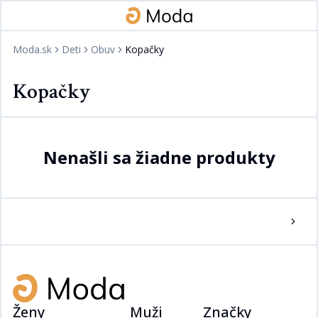
Moda.sk
Deti
Obuv
Kopačky
Kopačky
Nenašli sa žiadne produkty
Ženy
Muži
Značky