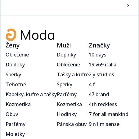
Ženy
Muži
Značky
Oblečenie
Doplnky
10 days
Doplnky
Oblečenie
19 v69 italia
Šperky
Tašky a kufre
2 y studios
Tehotné
Šperky
4 f
Kabelky, kufre a tašky
Parfémy
47 brand
Kozmetika
Kozmetika
4th reckless
Obuv
Hodinky
7 for all mankind
Parfémy
Pánska obuv
9 n1 m sense
Moletky