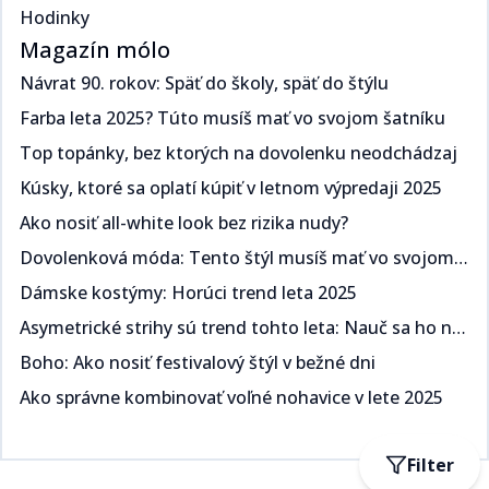
Hodinky
Magazín mólo
Návrat 90. rokov: Späť do školy, späť do štýlu​​​​‌ ‍ ​‍​‍‌‍ ‌ ​‍‌‍‍‌‌‍‌ ‌‍‍‌‌‍ ‍​‍​‍​ ‍‍​‍​‍‌ ​ ‌‍​‌‌‍ ‍‌‍‍‌‌ ‌​‌ ‍‌​‍ ‍‌‍‍‌‌‍ ​‍​‍​‍ ​​‍​‍‌‍‍​‌ ​‍‌‍‌‌‌‍‌‍​‍​‍​ ‍‍​‍​‍‌‍‍​‌ ‌​‌ ‌​‌ ​​​ ‍‍​‍ ​‍ ‌‍ ​‌‍ ‌‍​ ‌‍​‌‌‍ ​‌‍‍​‌‍ ‌ ​ ‌ ‌​​ ‍‍​ ​ ​ ​​​ ​​​ ​​​‍ ‌ ​ ‌ ‌​‌ ‌‌‌‍‌​‌‍‍‌‌‍ ​‍ ‌‍‍‌‌‍ ‍‌ ‌​‌‍‌‌‌‍ ‍‌ ‌​​‍ ‌‍‌‌‌‍‌​‌‍‍‌‌ ‌​​‍ ‌‍ ‌‌‍ ‌‍‌​‌‍‌‌​ ‌‌ ​​‌ ​‍‌‍‌‌‌ ​ ‌‍‌‌‌‍ ‍‌ ‌​‌‍​‌‌ ‌​‌‍‍‌‌‍ ‌‍ ‍​ ‍ ‌‍‍‌‌‍‌​​ ‌​ ​‍‌‍​ ‌‍​ ‌‍‌​​ ‍​​ ‍​​ ‌‌​ ​‌​‍ ‌​ ‍​​ ​ ‌‍​‌​ ​‌​‍ ‌​ ‌​‌‍‌​​ ​‌​ ​‍​‍ ‌‌‍​‌‌‍​‌​ ​​​ ​​​‍ ‌​ ‍‌​ ‌ ​ ​‌‌‍​ ​ ​‌​ ​‌‌‍​‍‌‍‌​​ ​‍‌‍‌​‌‍‌‍​ ‌ ​ ‍ ‌ ‌​‌ ‍‌‌ ​​‌‍‌‌​ ‌‌ ​​‌‍ ‌ ​ ‌ ‌​​ ‍ ‌ ​​‌‍​‌‌ ‌​‌‍‍​​ ‌‌ ‌​‌‍‍‌‌ ‌​‌‍ ​‌‍‌‌​ ‌‍​‍‌‍​‌‌ ​ ‌‍‌‌‌‌‌‌‌ ​‍‌‍ ​​ ‌‌‍‍​‌ ‌​‌ ‌​‌ ​​​‍‌‌​ ​ ‌​​‌​‍‌‌​ ​‍‌​‌‍​‍‌‌​ ​‍‌​‌‍‌‍ ​‌‍ ‌‍​ ‌‍​‌‌‍ ​‌‍‍​‌‍ ‌ ​ ‌ ‌​​‍‌‌​ ​ ‌​​‌​ ​ ​ ​​​ ​​​ ​​​‍‌‌​ ​‍‌​‌‍‌ ​ ‌ ‌​‌ ‌‌‌‍‌​‌‍‍‌‌‍ ​‍‌‍‌‍‍‌‌‍‌​​ ‌​ ​‍‌‍​ ‌‍​ ‌‍‌​​ ‍​​ ‍​​ ‌‌​ ​‌​‍ ‌​ ‍​​ ​ ‌‍​‌​ ​‌​‍ ‌​ ‌​‌‍‌​​ ​‌​ ​‍​‍ ‌‌‍​‌‌‍​‌​ ​​​ ​​​‍ ‌​ ‍‌​ ‌ ​ ​‌‌‍​ ​ ​‌​ ​‌‌‍​‍‌‍‌​​ ​‍‌‍‌​‌‍‌‍​ ‌ ​‍‌‍‌ ‌​‌ ‍‌‌ ​​‌‍‌‌​ ‌‌ ​​‌‍ ‌ ​ ‌ ‌​​‍‌‍‌ ​​‌‍​‌‌ ‌​‌‍‍​​ ‌‌ ‌​‌‍‍‌‌ ‌​‌‍ ​‌‍‌‌​‍‌‍‌ ​​‌‍‌‌‌ ​‍‌ ​ ‌ ​​‌‍‌‌‌‍​ ‌ ‌​‌‍‍‌‌ ‌‍‌‍‌‌​ ‌‌ ​​‌ ‌‌‌‍​‍‌‍ ​‌‍‍‌‌ ​ ‌‍‍​‌‍‌‌‌‍‌​​‍​‍‌ ‌
Farba leta 2025? Túto musíš mať vo svojom šatníku ​​​​‌ ‍ ​‍​‍‌‍ ‌ ​‍‌‍‍‌‌‍‌ ‌‍‍‌‌‍ ‍​‍​‍​ ‍‍​‍​‍‌ ​ ‌‍​‌‌‍ ‍‌‍‍‌‌ ‌​‌ ‍‌​‍ ‍‌‍‍‌‌‍ ​‍​‍​‍ ​​‍​‍‌‍‍​‌ ​‍‌‍‌‌‌‍‌‍​‍​‍​ ‍‍​‍​‍‌‍‍​‌ ‌​‌ ‌​‌ ​​​ ‍‍​‍ ​‍ ‌‍ ​‌‍ ‌‍​ ‌‍​‌‌‍ ​‌‍‍​‌‍ ‌ ​ ‌ ‌​​ ‍‍​ ​ ​ ​​​ ​​​ ​​​‍ ‌ ​ ‌ ‌​‌ ‌‌‌‍‌​‌‍‍‌‌‍ ​‍ ‌‍‍‌‌‍ ‍‌ ‌​‌‍‌‌‌‍ ‍‌ ‌​​‍ ‌‍‌‌‌‍‌​‌‍‍‌‌ ‌​​‍ ‌‍ ‌‌‍ ‌‍‌​‌‍‌‌​ ‌‌ ​​‌ ​‍‌‍‌‌‌ ​ ‌‍‌‌‌‍ ‍‌ ‌​‌‍​‌‌ ‌​‌‍‍‌‌‍ ‌‍ ‍​ ‍ ‌‍‍‌‌‍‌​​ ‌​ ​‌‌‍​‌​ ‌​​ ‌‍​ ​​‌‍​‌​ ​‍‌‍​‍​‍ ‌​ ‍​‌‍​‍‌‍​‍‌‍‌‍​‍ ‌​ ‌​‌‍‌‍​ ​​​ ​‍​‍ ‌‌‍​‌‌‍​‍​ ‌ ‌‍‌‍​‍ ‌‌‍‌‍​ ‍‌‌‍​ ‌‍​‍​ ‍‌​ ‍‌‌‍‌‌​ ​​‌‍‌‍​ ​ ‌‍‌​​ ​‍​ ‍ ‌ ‌​‌ ‍‌‌ ​​‌‍‌‌​ ‌‌ ​​‌‍ ‌ ​ ‌ ‌​​ ‍ ‌ ​​‌‍​‌‌ ‌​‌‍‍​​ ‌‌ ‌​‌‍‍‌‌ ‌​‌‍ ​‌‍‌‌​ ‌‍​‍‌‍​‌‌ ​ ‌‍‌‌‌‌‌‌‌ ​‍‌‍ ​​ ‌‌‍‍​‌ ‌​‌ ‌​‌ ​​​‍‌‌​ ​ ‌​​‌​‍‌‌​ ​‍‌​‌‍​‍‌‌​ ​‍‌​‌‍‌‍ ​‌‍ ‌‍​ ‌‍​‌‌‍ ​‌‍‍​‌‍ ‌ ​ ‌ ‌​​‍‌‌​ ​ ‌​​‌​ ​ ​ ​​​ ​​​ ​​​‍‌‌​ ​‍‌​‌‍‌ ​ ‌ ‌​‌ ‌‌‌‍‌​‌‍‍‌‌‍ ​‍‌‍‌‍‍‌‌‍‌​​ ‌​ ​‌‌‍​‌​ ‌​​ ‌‍​ ​​‌‍​‌​ ​‍‌‍​‍​‍ ‌​ ‍​‌‍​‍‌‍​‍‌‍‌‍​‍ ‌​ ‌​‌‍‌‍​ ​​​ ​‍​‍ ‌‌‍​‌‌‍​‍​ ‌ ‌‍‌‍​‍ ‌‌‍‌‍​ ‍‌‌‍​ ‌‍​‍​ ‍‌​ ‍‌‌‍‌‌​ ​​‌‍‌‍​ ​ ‌‍‌​​ ​‍​‍‌‍‌ ‌​‌ ‍‌‌ ​​‌‍‌‌​ ‌‌ ​​‌‍ ‌ ​ ‌ ‌​​‍‌‍‌ ​​‌‍​‌‌ ‌​‌‍‍​​ ‌‌ ‌​‌‍‍‌‌ ‌​‌‍ ​‌‍‌‌​‍‌‍‌ ​​‌‍‌‌‌ ​‍‌ ​ ‌ ​​‌‍‌‌‌‍​ ‌ ‌​‌‍‍‌‌ ‌‍‌‍‌‌​ ‌‌ ​​‌ ‌‌‌‍​‍‌‍ ​‌‍‍‌‌ ​ ‌‍‍​‌‍‌‌‌‍‌​​‍​‍‌ ‌
Top topánky, bez ktorých na dovolenku neodchádzaj​​​​‌ ‍ ​‍​‍‌‍ ‌ ​‍‌‍‍‌‌‍‌ ‌‍‍‌‌‍ ‍​‍​‍​ ‍‍​‍​‍‌ ​ ‌‍​‌‌‍ ‍‌‍‍‌‌ ‌​‌ ‍‌​‍ ‍‌‍‍‌‌‍ ​‍​‍​‍ ​​‍​‍‌‍‍​‌ ​‍‌‍‌‌‌‍‌‍​‍​‍​ ‍‍​‍​‍‌‍‍​‌ ‌​‌ ‌​‌ ​​​ ‍‍​‍ ​‍ ‌‍ ​‌‍ ‌‍​ ‌‍​‌‌‍ ​‌‍‍​‌‍ ‌ ​ ‌ ‌​​ ‍‍​ ​ ​ ​​​ ​​​ ​​​‍ ‌ ​ ‌ ‌​‌ ‌‌‌‍‌​‌‍‍‌‌‍ ​‍ ‌‍‍‌‌‍ ‍‌ ‌​‌‍‌‌‌‍ ‍‌ ‌​​‍ ‌‍‌‌‌‍‌​‌‍‍‌‌ ‌​​‍ ‌‍ ‌‌‍ ‌‍‌​‌‍‌‌​ ‌‌ ​​‌ ​‍‌‍‌‌‌ ​ ‌‍‌‌‌‍ ‍‌ ‌​‌‍​‌‌ ‌​‌‍‍‌‌‍ ‌‍ ‍​ ‍ ‌‍‍‌‌‍‌​​ ‌​ ​‌​ ‍‌​ ​‍‌‍​ ​ ‌ ​ ​‌​ ‌‌​ ​‍​‍ ‌‌‍​‌‌‍​‌​ ‍​‌‍​‍​‍ ‌​ ‌​​ ‌‌​ ‍‌‌‍‌‍​‍ ‌‌‍​‌​ ‍​​ ‌ ​ ‍​​‍ ‌​ ‍‌​ ‌ ​ ​​​ ‍‌‌‍​ ​ ‍​​ ‍‌​ ​‍​ ​​‌‍‌‍‌‍​‍‌‍‌‌​ ‍ ‌ ‌​‌ ‍‌‌ ​​‌‍‌‌​ ‌‌ ​​‌‍ ‌ ​ ‌ ‌​​ ‍ ‌ ​​‌‍​‌‌ ‌​‌‍‍​​ ‌‌ ‌​‌‍‍‌‌ ‌​‌‍ ​‌‍‌‌​ ‌‍​‍‌‍​‌‌ ​ ‌‍‌‌‌‌‌‌‌ ​‍‌‍ ​​ ‌‌‍‍​‌ ‌​‌ ‌​‌ ​​​‍‌‌​ ​ ‌​​‌​‍‌‌​ ​‍‌​‌‍​‍‌‌​ ​‍‌​‌‍‌‍ ​‌‍ ‌‍​ ‌‍​‌‌‍ ​‌‍‍​‌‍ ‌ ​ ‌ ‌​​‍‌‌​ ​ ‌​​‌​ ​ ​ ​​​ ​​​ ​​​‍‌‌​ ​‍‌​‌‍‌ ​ ‌ ‌​‌ ‌‌‌‍‌​‌‍‍‌‌‍ ​‍‌‍‌‍‍‌‌‍‌​​ ‌​ ​‌​ ‍‌​ ​‍‌‍​ ​ ‌ ​ ​‌​ ‌‌​ ​‍​‍ ‌‌‍​‌‌‍​‌​ ‍​‌‍​‍​‍ ‌​ ‌​​ ‌‌​ ‍‌‌‍‌‍​‍ ‌‌‍​‌​ ‍​​ ‌ ​ ‍​​‍ ‌​ ‍‌​ ‌ ​ ​​​ ‍‌‌‍​ ​ ‍​​ ‍‌​ ​‍​ ​​‌‍‌‍‌‍​‍‌‍‌‌​‍‌‍‌ ‌​‌ ‍‌‌ ​​‌‍‌‌​ ‌‌ ​​‌‍ ‌ ​ ‌ ‌​​‍‌‍‌ ​​‌‍​‌‌ ‌​‌‍‍​​ ‌‌ ‌​‌‍‍‌‌ ‌​‌‍ ​‌‍‌‌​‍‌‍‌ ​​‌‍‌‌‌ ​‍‌ ​ ‌ ​​‌‍‌‌‌‍​ ‌ ‌​‌‍‍‌‌ ‌‍‌‍‌‌​ ‌‌ ​​‌ ‌‌‌‍​‍‌‍ ​‌‍‍‌‌ ​ ‌‍‍​‌‍‌‌‌‍‌​​‍​‍‌ ‌
Kúsky, ktoré sa oplatí kúpiť v letnom výpredaji 2025​​​​‌ ‍ ​‍​‍‌‍ ‌ ​‍‌‍‍‌‌‍‌ ‌‍‍‌‌‍ ‍​‍​‍​ ‍‍​‍​‍‌ ​ ‌‍​‌‌‍ ‍‌‍‍‌‌ ‌​‌ ‍‌​‍ ‍‌‍‍‌‌‍ ​‍​‍​‍ ​​‍​‍‌‍‍​‌ ​‍‌‍‌‌‌‍‌‍​‍​‍​ ‍‍​‍​‍‌‍‍​‌ ‌​‌ ‌​‌ ​​​ ‍‍​‍ ​‍ ‌‍ ​‌‍ ‌‍​ ‌‍​‌‌‍ ​‌‍‍​‌‍ ‌ ​ ‌ ‌​​ ‍‍​ ​ ​ ​​​ ​​​ ​​​‍ ‌ ​ ‌ ‌​‌ ‌‌‌‍‌​‌‍‍‌‌‍ ​‍ ‌‍‍‌‌‍ ‍‌ ‌​‌‍‌‌‌‍ ‍‌ ‌​​‍ ‌‍‌‌‌‍‌​‌‍‍‌‌ ‌​​‍ ‌‍ ‌‌‍ ‌‍‌​‌‍‌‌​ ‌‌ ​​‌ ​‍‌‍‌‌‌ ​ ‌‍‌‌‌‍ ‍‌ ‌​‌‍​‌‌ ‌​‌‍‍‌‌‍ ‌‍ ‍​ ‍ ‌‍‍‌‌‍‌​​ ‌‌‍​‌‌‍​‍​ ​ ​ ‌​‌‍‌​‌‍‌‌​ ​ ‌‍‌​​‍ ‌​ ‍‌​ ​‌​ ‍‌​ ​‍​‍ ‌​ ‌​‌‍​‌​ ​‌​ ‍​​‍ ‌‌‍​‌​ ‌‌​ ‍​‌‍‌‌​‍ ‌‌‍‌‍​ ‌‌‌‍​‌‌‍​‌​ ​‌‌‍​ ​ ‍‌​ ‌ ‌‍‌​‌‍​‌​ ​​‌‍​ ​ ‍ ‌ ‌​‌ ‍‌‌ ​​‌‍‌‌​ ‌‌ ​​‌‍ ‌ ​ ‌ ‌​​ ‍ ‌ ​​‌‍​‌‌ ‌​‌‍‍​​ ‌‌ ‌​‌‍‍‌‌ ‌​‌‍ ​‌‍‌‌​ ‌‍​‍‌‍​‌‌ ​ ‌‍‌‌‌‌‌‌‌ ​‍‌‍ ​​ ‌‌‍‍​‌ ‌​‌ ‌​‌ ​​​‍‌‌​ ​ ‌​​‌​‍‌‌​ ​‍‌​‌‍​‍‌‌​ ​‍‌​‌‍‌‍ ​‌‍ ‌‍​ ‌‍​‌‌‍ ​‌‍‍​‌‍ ‌ ​ ‌ ‌​​‍‌‌​ ​ ‌​​‌​ ​ ​ ​​​ ​​​ ​​​‍‌‌​ ​‍‌​‌‍‌ ​ ‌ ‌​‌ ‌‌‌‍‌​‌‍‍‌‌‍ ​‍‌‍‌‍‍‌‌‍‌​​ ‌‌‍​‌‌‍​‍​ ​ ​ ‌​‌‍‌​‌‍‌‌​ ​ ‌‍‌​​‍ ‌​ ‍‌​ ​‌​ ‍‌​ ​‍​‍ ‌​ ‌​‌‍​‌​ ​‌​ ‍​​‍ ‌‌‍​‌​ ‌‌​ ‍​‌‍‌‌​‍ ‌‌‍‌‍​ ‌‌‌‍​‌‌‍​‌​ ​‌‌‍​ ​ ‍‌​ ‌ ‌‍‌​‌‍​‌​ ​​‌‍​ ​‍‌‍‌ ‌​‌ ‍‌‌ ​​‌‍‌‌​ ‌‌ ​​‌‍ ‌ ​ ‌ ‌​​‍‌‍‌ ​​‌‍​‌‌ ‌​‌‍‍​​ ‌‌ ‌​‌‍‍‌‌ ‌​‌‍ ​‌‍‌‌​‍‌‍‌ ​​‌‍‌‌‌ ​‍‌ ​ ‌ ​​‌‍‌‌‌‍​ ‌ ‌​‌‍‍‌‌ ‌‍‌‍‌‌​ ‌‌ ​​‌ ‌‌‌‍​‍‌‍ ​‌‍‍‌‌ ​ ‌‍‍​‌‍‌‌‌‍‌​​‍​‍‌ ‌
Ako nosiť all-white look bez rizika nudy?​​​​‌ ‍ ​‍​‍‌‍ ‌ ​‍‌‍‍‌‌‍‌ ‌‍‍‌‌‍ ‍​‍​‍​ ‍‍​‍​‍‌ ​ ‌‍​‌‌‍ ‍‌‍‍‌‌ ‌​‌ ‍‌​‍ ‍‌‍‍‌‌‍ ​‍​‍​‍ ​​‍​‍‌‍‍​‌ ​‍‌‍‌‌‌‍‌‍​‍​‍​ ‍‍​‍​‍‌‍‍​‌ ‌​‌ ‌​‌ ​​​ ‍‍​‍ ​‍ ‌‍ ​‌‍ ‌‍​ ‌‍​‌‌‍ ​‌‍‍​‌‍ ‌ ​ ‌ ‌​​ ‍‍​ ​ ​ ​​​ ​​​ ​​​‍ ‌ ​ ‌ ‌​‌ ‌‌‌‍‌​‌‍‍‌‌‍ ​‍ ‌‍‍‌‌‍ ‍‌ ‌​‌‍‌‌‌‍ ‍‌ ‌​​‍ ‌‍‌‌‌‍‌​‌‍‍‌‌ ‌​​‍ ‌‍ ‌‌‍ ‌‍‌​‌‍‌‌​ ‌‌ ​​‌ ​‍‌‍‌‌‌ ​ ‌‍‌‌‌‍ ‍‌ ‌​‌‍​‌‌ ‌​‌‍‍‌‌‍ ‌‍ ‍​ ‍ ‌‍‍‌‌‍‌​​ ‌‌‍‌‍​ ‌‌​ ‍‌​ ‍‌​ ‍​​ ‌‌‌‍‌‍​ ​ ​‍ ‌​ ‍‌‌‍​ ​ ​ ‌‍​‌​‍ ‌​ ‌​‌‍‌‌​ ‌​​ ​​​‍ ‌​ ‍​​ ‌ ​ ​‍‌‍‌‌​‍ ‌​ ‌​​ ​‌‌‍‌​‌‍‌‌‌‍‌‌‌‍​‍‌‍‌‌​ ​‌​ ‍‌‌‍‌‌​ ‌‍​ ‌ ​ ‍ ‌ ‌​‌ ‍‌‌ ​​‌‍‌‌​ ‌‌ ​​‌‍ ‌ ​ ‌ ‌​​ ‍ ‌ ​​‌‍​‌‌ ‌​‌‍‍​​ ‌‌ ‌​‌‍‍‌‌ ‌​‌‍ ​‌‍‌‌​ ‌‍​‍‌‍​‌‌ ​ ‌‍‌‌‌‌‌‌‌ ​‍‌‍ ​​ ‌‌‍‍​‌ ‌​‌ ‌​‌ ​​​‍‌‌​ ​ ‌​​‌​‍‌‌​ ​‍‌​‌‍​‍‌‌​ ​‍‌​‌‍‌‍ ​‌‍ ‌‍​ ‌‍​‌‌‍ ​‌‍‍​‌‍ ‌ ​ ‌ ‌​​‍‌‌​ ​ ‌​​‌​ ​ ​ ​​​ ​​​ ​​​‍‌‌​ ​‍‌​‌‍‌ ​ ‌ ‌​‌ ‌‌‌‍‌​‌‍‍‌‌‍ ​‍‌‍‌‍‍‌‌‍‌​​ ‌‌‍‌‍​ ‌‌​ ‍‌​ ‍‌​ ‍​​ ‌‌‌‍‌‍​ ​ ​‍ ‌​ ‍‌‌‍​ ​ ​ ‌‍​‌​‍ ‌​ ‌​‌‍‌‌​ ‌​​ ​​​‍ ‌​ ‍​​ ‌ ​ ​‍‌‍‌‌​‍ ‌​ ‌​​ ​‌‌‍‌​‌‍‌‌‌‍‌‌‌‍​‍‌‍‌‌​ ​‌​ ‍‌‌‍‌‌​ ‌‍​ ‌ ​‍‌‍‌ ‌​‌ ‍‌‌ ​​‌‍‌‌​ ‌‌ ​​‌‍ ‌ ​ ‌ ‌​​‍‌‍‌ ​​‌‍​‌‌ ‌​‌‍‍​​ ‌‌ ‌​‌‍‍‌‌ ‌​‌‍ ​‌‍‌‌​‍‌‍‌ ​​‌‍‌‌‌ ​‍‌ ​ ‌ ​​‌‍‌‌‌‍​ ‌ ‌​‌‍‍‌‌ ‌‍‌‍‌‌​ ‌‌ ​​‌ ‌‌‌‍​‍‌‍ ​‌‍‍‌‌ ​ ‌‍‍​‌‍‌‌‌‍‌​​‍​‍‌ ‌
Dovolenková móda: Tento štýl musíš mať vo svojom šatníku ​​​​‌ ‍ ​‍​‍‌‍ ‌ ​‍‌‍‍‌‌‍‌ ‌‍‍‌‌‍ ‍​‍​‍​ ‍‍​‍​‍‌ ​ ‌‍​‌‌‍ ‍‌‍‍‌‌ ‌​‌ ‍‌​‍ ‍‌‍‍‌‌‍ ​‍​‍​‍ ​​‍​‍‌‍‍​‌ ​‍‌‍‌‌‌‍‌‍​‍​‍​ ‍‍​‍​‍‌‍‍​‌ ‌​‌ ‌​‌ ​​​ ‍‍​‍ ​‍ ‌‍ ​‌‍ ‌‍​ ‌‍​‌‌‍ ​‌‍‍​‌‍ ‌ ​ ‌ ‌​​ ‍‍​ ​ ​ ​​​ ​​​ ​​​‍ ‌ ​ ‌ ‌​‌ ‌‌‌‍‌​‌‍‍‌‌‍ ​‍ ‌‍‍‌‌‍ ‍‌ ‌​‌‍‌‌‌‍ ‍‌ ‌​​‍ ‌‍‌‌‌‍‌​‌‍‍‌‌ ‌​​‍ ‌‍ ‌‌‍ ‌‍‌​‌‍‌‌​ ‌‌ ​​‌ ​‍‌‍‌‌‌ ​ ‌‍‌‌‌‍ ‍‌ ‌​‌‍​‌‌ ‌​‌‍‍‌‌‍ ‌‍ ‍​ ‍ ‌‍‍‌‌‍‌​​ ‌​ ​​​ ‌‌​ ​​‌‍‌‌​ ‍​‌‍‌​​ ​​‌‍‌‌​‍ ‌​ ​​​ ‍‌​ ‌ ​ ‍​​‍ ‌​ ‌​​ ​ ‌‍​ ​ ‌​​‍ ‌​ ‍‌‌‍​‌​ ‍‌​ ​​​‍ ‌​ ‍​​ ​‌​ ‍​​ ​‍​ ​​‌‍‌‌​ ​ ​ ​‌​ ​ ‌‍​ ​ ‍​​ ​‍​ ‍ ‌ ‌​‌ ‍‌‌ ​​‌‍‌‌​ ‌‌ ​​‌‍ ‌ ​ ‌ ‌​​ ‍ ‌ ​​‌‍​‌‌ ‌​‌‍‍​​ ‌‌ ‌​‌‍‍‌‌ ‌​‌‍ ​‌‍‌‌​ ‌‍​‍‌‍​‌‌ ​ ‌‍‌‌‌‌‌‌‌ ​‍‌‍ ​​ ‌‌‍‍​‌ ‌​‌ ‌​‌ ​​​‍‌‌​ ​ ‌​​‌​‍‌‌​ ​‍‌​‌‍​‍‌‌​ ​‍‌​‌‍‌‍ ​‌‍ ‌‍​ ‌‍​‌‌‍ ​‌‍‍​‌‍ ‌ ​ ‌ ‌​​‍‌‌​ ​ ‌​​‌​ ​ ​ ​​​ ​​​ ​​​‍‌‌​ ​‍‌​‌‍‌ ​ ‌ ‌​‌ ‌‌‌‍‌​‌‍‍‌‌‍ ​‍‌‍‌‍‍‌‌‍‌​​ ‌​ ​​​ ‌‌​ ​​‌‍‌‌​ ‍​‌‍‌​​ ​​‌‍‌‌​‍ ‌​ ​​​ ‍‌​ ‌ ​ ‍​​‍ ‌​ ‌​​ ​ ‌‍​ ​ ‌​​‍ ‌​ ‍‌‌‍​‌​ ‍‌​ ​​​‍ ‌​ ‍​​ ​‌​ ‍​​ ​‍​ ​​‌‍‌‌​ ​ ​ ​‌​ ​ ‌‍​ ​ ‍​​ ​‍​‍‌‍‌ ‌​‌ ‍‌‌ ​​‌‍‌‌​ ‌‌ ​​‌‍ ‌ ​ ‌ ‌​​‍‌‍‌ ​​‌‍​‌‌ ‌​‌‍‍​​ ‌‌ ‌​‌‍‍‌‌ ‌​‌‍ ​‌‍‌‌​‍‌‍‌ ​​‌‍‌‌‌ ​‍‌ ​ ‌ ​​‌‍‌‌‌‍​ ‌ ‌​‌‍‍‌‌ ‌‍‌‍‌‌​ ‌‌ ​​‌ ‌‌‌‍​‍‌‍ ​‌‍‍‌‌ ​ ‌‍‍​‌‍‌‌‌‍‌​​‍​‍‌ ‌
Dámske kostýmy: Horúci trend leta 2025 ​​​​‌ ‍ ​‍​‍‌‍ ‌ ​‍‌‍‍‌‌‍‌ ‌‍‍‌‌‍ ‍​‍​‍​ ‍‍​‍​‍‌ ​ ‌‍​‌‌‍ ‍‌‍‍‌‌ ‌​‌ ‍‌​‍ ‍‌‍‍‌‌‍ ​‍​‍​‍ ​​‍​‍‌‍‍​‌ ​‍‌‍‌‌‌‍‌‍​‍​‍​ ‍‍​‍​‍‌‍‍​‌ ‌​‌ ‌​‌ ​​​ ‍‍​‍ ​‍ ‌‍ ​‌‍ ‌‍​ ‌‍​‌‌‍ ​‌‍‍​‌‍ ‌ ​ ‌ ‌​​ ‍‍​ ​ ​ ​​​ ​​​ ​​​‍ ‌ ​ ‌ ‌​‌ ‌‌‌‍‌​‌‍‍‌‌‍ ​‍ ‌‍‍‌‌‍ ‍‌ ‌​‌‍‌‌‌‍ ‍‌ ‌​​‍ ‌‍‌‌‌‍‌​‌‍‍‌‌ ‌​​‍ ‌‍ ‌‌‍ ‌‍‌​‌‍‌‌​ ‌‌ ​​‌ ​‍‌‍‌‌‌ ​ ‌‍‌‌‌‍ ‍‌ ‌​‌‍​‌‌ ‌​‌‍‍‌‌‍ ‌‍ ‍​ ‍ ‌‍‍‌‌‍‌​​ ‌​ ​‌​ ‍​​ ‍‌​ ​‌​ ‌​​ ‌‍‌‍‌​‌‍‌​​‍ ‌‌‍‌‌​ ‌ ​ ‌‌​ ‌​​‍ ‌​ ‌​​ ​‍​ ‌‍‌‍‌‍​‍ ‌​ ‍​​ ‌​‌‍‌‍​ ‌ ​‍ ‌​ ​‌‌‍‌​​ ‍‌​ ‌‌‌‍‌‍​ ​ ​ ​ ​ ​‍​ ​​​ ‌‌‌‍‌‍‌‍‌‍​ ‍ ‌ ‌​‌ ‍‌‌ ​​‌‍‌‌​ ‌‌ ​​‌‍ ‌ ​ ‌ ‌​​ ‍ ‌ ​​‌‍​‌‌ ‌​‌‍‍​​ ‌‌ ‌​‌‍‍‌‌ ‌​‌‍ ​‌‍‌‌​ ‌‍​‍‌‍​‌‌ ​ ‌‍‌‌‌‌‌‌‌ ​‍‌‍ ​​ ‌‌‍‍​‌ ‌​‌ ‌​‌ ​​​‍‌‌​ ​ ‌​​‌​‍‌‌​ ​‍‌​‌‍​‍‌‌​ ​‍‌​‌‍‌‍ ​‌‍ ‌‍​ ‌‍​‌‌‍ ​‌‍‍​‌‍ ‌ ​ ‌ ‌​​‍‌‌​ ​ ‌​​‌​ ​ ​ ​​​ ​​​ ​​​‍‌‌​ ​‍‌​‌‍‌ ​ ‌ ‌​‌ ‌‌‌‍‌​‌‍‍‌‌‍ ​‍‌‍‌‍‍‌‌‍‌​​ ‌​ ​‌​ ‍​​ ‍‌​ ​‌​ ‌​​ ‌‍‌‍‌​‌‍‌​​‍ ‌‌‍‌‌​ ‌ ​ ‌‌​ ‌​​‍ ‌​ ‌​​ ​‍​ ‌‍‌‍‌‍​‍ ‌​ ‍​​ ‌​‌‍‌‍​ ‌ ​‍ ‌​ ​‌‌‍‌​​ ‍‌​ ‌‌‌‍‌‍​ ​ ​ ​ ​ ​‍​ ​​​ ‌‌‌‍‌‍‌‍‌‍​‍‌‍‌ ‌​‌ ‍‌‌ ​​‌‍‌‌​ ‌‌ ​​‌‍ ‌ ​ ‌ ‌​​‍‌‍‌ ​​‌‍​‌‌ ‌​‌‍‍​​ ‌‌ ‌​‌‍‍‌‌ ‌​‌‍ ​‌‍‌‌​‍‌‍‌ ​​‌‍‌‌‌ ​‍‌ ​ ‌ ​​‌‍‌‌‌‍​ ‌ ‌​‌‍‍‌‌ ‌‍‌‍‌‌​ ‌‌ ​​‌ ‌‌‌‍​‍‌‍ ​‌‍‍‌‌ ​ ‌‍‍​‌‍‌‌‌‍‌​​‍​‍‌ ‌
Asymetrické strihy sú trend tohto leta: Nauč sa ho nosiť​​​​‌ ‍ ​‍​‍‌‍ ‌ ​‍‌‍‍‌‌‍‌ ‌‍‍‌‌‍ ‍​‍​‍​ ‍‍​‍​‍‌ ​ ‌‍​‌‌‍ ‍‌‍‍‌‌ ‌​‌ ‍‌​‍ ‍‌‍‍‌‌‍ ​‍​‍​‍ ​​‍​‍‌‍‍​‌ ​‍‌‍‌‌‌‍‌‍​‍​‍​ ‍‍​‍​‍‌‍‍​‌ ‌​‌ ‌​‌ ​​​ ‍‍​‍ ​‍ ‌‍ ​‌‍ ‌‍​ ‌‍​‌‌‍ ​‌‍‍​‌‍ ‌ ​ ‌ ‌​​ ‍‍​ ​ ​ ​​​ ​​​ ​​​‍ ‌ ​ ‌ ‌​‌ ‌‌‌‍‌​‌‍‍‌‌‍ ​‍ ‌‍‍‌‌‍ ‍‌ ‌​‌‍‌‌‌‍ ‍‌ ‌​​‍ ‌‍‌‌‌‍‌​‌‍‍‌‌ ‌​​‍ ‌‍ ‌‌‍ ‌‍‌​‌‍‌‌​ ‌‌ ​​‌ ​‍‌‍‌‌‌ ​ ‌‍‌‌‌‍ ‍‌ ‌​‌‍​‌‌ ‌​‌‍‍‌‌‍ ‌‍ ‍​ ‍ ‌‍‍‌‌‍‌​​ ‌​ ‌‍​ ‌ ​ ​​‌‍‌​‌‍‌‍​ ​ ​ ​‌‌‍​‍​‍ ‌​ ​ ​ ​ ​ ​‌​ ‌‍​‍ ‌​ ‌​‌‍‌​​ ‌ ​ ‌​​‍ ‌​ ‍​​ ‌‌​ ​ ​ ‌‍​‍ ‌​ ​ ​ ‌‌​ ​​‌‍‌​​ ‌‍​ ​‌‌‍‌‌‌‍​‍‌‍​ ‌‍​‍​ ‍‌‌‍‌​​ ‍ ‌ ‌​‌ ‍‌‌ ​​‌‍‌‌​ ‌‌ ​​‌‍ ‌ ​ ‌ ‌​​ ‍ ‌ ​​‌‍​‌‌ ‌​‌‍‍​​ ‌‌ ‌​‌‍‍‌‌ ‌​‌‍ ​‌‍‌‌​ ‌‍​‍‌‍​‌‌ ​ ‌‍‌‌‌‌‌‌‌ ​‍‌‍ ​​ ‌‌‍‍​‌ ‌​‌ ‌​‌ ​​​‍‌‌​ ​ ‌​​‌​‍‌‌​ ​‍‌​‌‍​‍‌‌​ ​‍‌​‌‍‌‍ ​‌‍ ‌‍​ ‌‍​‌‌‍ ​‌‍‍​‌‍ ‌ ​ ‌ ‌​​‍‌‌​ ​ ‌​​‌​ ​ ​ ​​​ ​​​ ​​​‍‌‌​ ​‍‌​‌‍‌ ​ ‌ ‌​‌ ‌‌‌‍‌​‌‍‍‌‌‍ ​‍‌‍‌‍‍‌‌‍‌​​ ‌​ ‌‍​ ‌ ​ ​​‌‍‌​‌‍‌‍​ ​ ​ ​‌‌‍​‍​‍ ‌​ ​ ​ ​ ​ ​‌​ ‌‍​‍ ‌​ ‌​‌‍‌​​ ‌ ​ ‌​​‍ ‌​ ‍​​ ‌‌​ ​ ​ ‌‍​‍ ‌​ ​ ​ ‌‌​ ​​‌‍‌​​ ‌‍​ ​‌‌‍‌‌‌‍​‍‌‍​ ‌‍​‍​ ‍‌‌‍‌​​‍‌‍‌ ‌​‌ ‍‌‌ ​​‌‍‌‌​ ‌‌ ​​‌‍ ‌ ​ ‌ ‌​​‍‌‍‌ ​​‌‍​‌‌ ‌​‌‍‍​​ ‌‌ ‌​‌‍‍‌‌ ‌​‌‍ ​‌‍‌‌​‍‌‍‌ ​​‌‍‌‌‌ ​‍‌ ​ ‌ ​​‌‍‌‌‌‍​ ‌ ‌​‌‍‍‌‌ ‌‍‌‍‌‌​ ‌‌ ​​‌ ‌‌‌‍​‍‌‍ ​‌‍‍‌‌ ​ ‌‍‍​‌‍‌‌‌‍‌​​‍​‍‌ ‌
Boho: Ako nosiť festivalový štýl v bežné dni
Ako správne kombinovať voľné nohavice v lete 2025​​​​‌ ‍ ​‍​‍‌‍ ‌ ​‍‌‍‍‌‌‍‌ ‌‍‍‌‌‍ ‍​‍​‍​ ‍‍​‍​‍‌ ​ ‌‍​‌‌‍ ‍‌‍‍‌‌ ‌​‌ ‍‌​‍ ‍‌‍‍‌‌‍ ​‍​‍​‍ ​​‍​‍‌‍‍​‌ ​‍‌‍‌‌‌‍‌‍​‍​‍​ ‍‍​‍​‍‌‍‍​‌ ‌​‌ ‌​‌ ​​​ ‍‍​‍ ​‍ ‌‍ ​‌‍ ‌‍​ ‌‍​‌‌‍ ​‌‍‍​‌‍ ‌ ​ ‌ ‌​​ ‍‍​ ​ ​ ​​​ ​​​ ​​​‍ ‌ ​ ‌ ‌​‌ ‌‌‌‍‌​‌‍‍‌‌‍ ​‍ ‌‍‍‌‌‍ ‍‌ ‌​‌‍‌‌‌‍ ‍‌ ‌​​‍ ‌‍‌‌‌‍‌​‌‍‍‌‌ ‌​​‍ ‌‍ ‌‌‍ ‌‍‌​‌‍‌‌​ ‌‌ ​​‌ ​‍‌‍‌‌‌ ​ ‌‍‌‌‌‍ ‍‌ ‌​‌‍​‌‌ ‌​‌‍‍‌‌‍ ‌‍ ‍​ ‍ ‌‍‍‌‌‍‌​​ ‌‌‍‌​​ ‍​​ ‍‌​ ​‌​ ‌‌​ ​‍​ ‌ ‌‍‌​​‍ ‌​ ‌‍​ ‍​​ ​‌​ ‍​​‍ ‌​ ‌​​ ‍‌​ ​ ​ ‌​​‍ ‌‌‍​‌‌‍‌​​ ​‍​ ‌​​‍ ‌​ ​ ​ ​ ​ ​​​ ‌‍​ ​ ​ ‌‌​ ‌ ​ ‍​​ ​‍​ ​​‌‍​‌​ ‌​​ ‍ ‌ ‌​‌ ‍‌‌ ​​‌‍‌‌​ ‌‌ ​​‌‍ ‌ ​ ‌ ‌​​ ‍ ‌ ​​‌‍​‌‌ ‌​‌‍‍​​ ‌‌ ‌​‌‍‍‌‌ ‌​‌‍ ​‌‍‌‌​ ‌‍​‍‌‍​‌‌ ​ ‌‍‌‌‌‌‌‌‌ ​‍‌‍ ​​ ‌‌‍‍​‌ ‌​‌ ‌​‌ ​​​‍‌‌​ ​ ‌​​‌​‍‌‌​ ​‍‌​‌‍​‍‌‌​ ​‍‌​‌‍‌‍ ​‌‍ ‌‍​ ‌‍​‌‌‍ ​‌‍‍​‌‍ ‌ ​ ‌ ‌​​‍‌‌​ ​ ‌​​‌​ ​ ​ ​​​ ​​​ ​​​‍‌‌​ ​‍‌​‌‍‌ ​ ‌ ‌​‌ ‌‌‌‍‌​‌‍‍‌‌‍ ​‍‌‍‌‍‍‌‌‍‌​​ ‌‌‍‌​​ ‍​​ ‍‌​ ​‌​ ‌‌​ ​‍​ ‌ ‌‍‌​​‍ ‌​ ‌‍​ ‍​​ ​‌​ ‍​​‍ ‌​ ‌​​ ‍‌​ ​ ​ ‌​​‍ ‌‌‍​‌‌‍‌​​ ​‍​ ‌​​‍ ‌​ ​ ​ ​ ​ ​​​ ‌‍​ ​ ​ ‌‌​ ‌ ​ ‍​​ ​‍​ ​​‌‍​‌​ ‌​​‍‌‍‌ ‌​‌ ‍‌‌ ​​‌‍‌‌​ ‌‌ ​​‌‍ ‌ ​ ‌ ‌​​‍‌‍‌ ​​‌‍​‌‌ ‌​‌‍‍​​ ‌‌ ‌​‌‍‍‌‌ ‌​‌‍ ​‌‍‌‌​‍‌‍‌ ​​‌‍‌‌‌ ​‍‌ ​ ‌ ​​‌‍‌‌‌‍​ ‌ ‌​‌‍‍‌‌ ‌‍‌‍‌‌​ ‌‌ ​​‌ ‌‌‌‍​‍‌‍ ​‌‍‍‌‌ ​ ‌‍‍​‌‍‌‌‌‍‌​​‍​‍‌ ‌
Filter