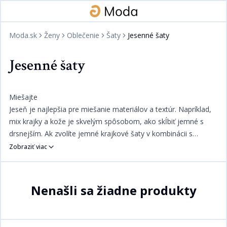
Moda.sk
Ženy
Oblečenie
Šaty
Jesenné šaty
Jesenné šaty
Miešajte​​​​‌ ‍ ​‍​‍‌‍ ‌ ​‍‌‍‍‌‌‍‌ ‌‍‍‌‌‍ ‍​‍​‍​ ‍‍​‍​‍‌ ​ ‌‍​‌‌‍ ‍‌‍‍‌‌ ‌​‌ ‍‌​‍ ‍‌‍‍‌‌‍ ​‍​‍​‍ ​​‍​‍‌‍‍​‌ ​‍‌‍‌‌‌‍‌‍​‍​‍​ ‍‍​‍​‍‌‍‍​‌ ‌​‌ ‌​‌ ​​​ ‍‍​‍ ​‍ ‌‍ ​‌‍ ‌‍​ ‌‍​‌‌‍ ​‌‍‍​‌‍ ‌ ​ ‌ ‌​​ ‍‍​ ​ ​ ​​​ ​​​ ​​​‍ ‌ ​ ‌ ‌​‌ ‌‌‌‍‌​‌‍‍‌‌‍ ​‍ ‌‍‍‌‌‍ ‍‌ ‌​‌‍‌‌‌‍ ‍‌ ‌​​‍ ‌‍‌‌‌‍‌​‌‍‍‌‌ ‌​​‍ ‌‍ ‌‌‍ ‌‍‌​‌‍‌‌​ ‌‌ ​​‌ ​‍‌‍‌‌‌ ​ ‌‍‌‌‌‍ ‍‌ ‌​‌‍​‌‌ ‌​‌‍‍‌‌‍ ‌‍ ‍​ ‍ ‌‍‍‌‌‍‌​​ ‌​ ‌‌​ ‍‌‌‍‌‌‌‍​ ​ ‌​​ ​​​ ‍​​ ​‌​‍ ‌‌‍​‌​ ‌‌​ ‍‌‌‍​ ​‍ ‌​ ‌​‌‍‌‌​ ‌ ​ ‍‌​‍ ‌‌‍​‍​ ​ ‌‍​‌​ ‌ ​‍ ‌‌‍​ ‌‍‌‍​ ​​​ ​ ​ ‌ ​ ​‌‌‍​ ‌‍‌​‌‍‌​​ ​‌​ ​​‌‍‌‍​ ‍ ‌ ‌​‌ ‍‌‌ ​​‌‍‌‌​ ‌‌‍​ ‌‍​‌‌ ‌​‌‍‌‌‌‍‌ ‌‍ ‌ ​‍‌‍‍‌‌‍‌‌‌ ​ ​ ‍ ‌ ​​‌‍​‌‌ ‌​‌‍‍​​ ‌‌ ​​‌ ​‍‌‍‍‌‌‍ ‌‌‍​‌‌ ​‍‌ ‍‌‌‌‌​‌‍‌‌‌ ‍​‌ ‌​​‍‌‌​ ‌‌‌​​‍‌‌ ‌‍‍ ‌‍‌‌‌ ‍‌​‍‌‌​ ​ ‌​‌​​‍‌‌​ ​ ‌​‌​​‍‌‌​ ​‍​ ​‍​ ​​‌‍​‌​ ​ ‌‍‌‌​ ​‍​ ‌ ‌‍‌​​ ​‌​ ‌‌‌‍‌‌​ ‌‌‌‍‌‍​‍‌‌​ ​‍​ ​‍​‍‌‌​ ‌‌‌​‌​​‍ ‍‌‍​ ‌‍‍​‌‍‍‌‌‍ ​‌‍‌​‌ ​‍‌‍‌‌‌‍ ‍​‍‌‌​ ‌‌‌​​‍‌‌ ‌‍‍ ‌‍‌‌‌ ‍‌​‍‌‌​ ​ ‌​‌​​‍‌‌​ ​ ‌​‌​​‍‌‌​ ​‍​ ​‍​ ‍​‌‍​‍​ ​‌​ ​​​ ​‌‌‍‌​​ ‌‌‌‍‌​‌‍​‌‌‍​ ​ ‌​‌‍​ ​ ​​​‍‌‌​ ​‍​ ​‍​‍‌‌​ ‌‌‌​‌​​‍ ‍‌ ‌​‌‍‌‌‌ ‍​‌ ‌​​ ‌‍​‍‌‍​‌‌ ​ ‌‍‌‌‌‌‌‌‌ ​‍‌‍ ​​ ‌‌‍‍​‌ ‌​‌ ‌​‌ ​​​‍‌‌​ ​ ‌​​‌​‍‌‌​ ​‍‌​‌‍​‍‌‌​ ​‍‌​‌‍‌‍ ​‌‍ ‌‍​ ‌‍​‌‌‍ ​‌‍‍​‌‍ ‌ ​ ‌ ‌​​‍‌‌​ ​ ‌​​‌​ ​ ​ ​​​ ​​​ ​​​‍‌‌​ ​‍‌​‌‍‌ ​ ‌ ‌​‌ ‌‌‌‍‌​‌‍‍‌‌‍ ​‍‌‍‌‍‍‌‌‍‌​​ ‌​ ‌‌​ ‍‌‌‍‌‌‌‍​ ​ ‌​​ ​​​ ‍​​ ​‌​‍ ‌‌‍​‌​ ‌‌​ ‍‌‌‍​ ​‍ ‌​ ‌​‌‍‌‌​ ‌ ​ ‍‌​‍ ‌‌‍​‍​ ​ ‌‍​‌​ ‌ ​‍ ‌‌‍​ ‌‍‌‍​ ​​​ ​ ​ ‌ ​ ​‌‌‍​ ‌‍‌​‌‍‌​​ ​‌​ ​​‌‍‌‍​‍‌‍‌ ‌​‌ ‍‌‌ ​​‌‍‌‌​ ‌‌‍​ ‌‍​‌‌ ‌​‌‍‌‌‌‍‌ ‌‍ ‌ ​‍‌‍‍‌‌‍‌‌‌ ​ ​‍‌‍‌ ​​‌‍​‌‌ ‌​‌‍‍​​ ‌‌ ​​‌ ​‍‌‍‍‌‌‍ ‌‌‍​‌‌ ​‍‌ ‍‌‌‌‌​‌‍‌‌‌ ‍​‌ ‌​​‍‌‌​ ‌‌‌​​‍‌‌ ‌‍‍ ‌‍‌‌‌ ‍‌​‍‌‌​ ​ ‌​‌​​‍‌‌​ ​ ‌​‌​​‍‌‌​ ​‍​ ​‍​ ​​‌‍​‌​ ​ ‌‍‌‌​ ​‍​ ‌ ‌‍‌​​ ​‌​ ‌‌‌‍‌‌​ ‌‌‌‍‌‍​‍‌‌​ ​‍​ ​‍​‍‌‌​ ‌‌‌​‌​​‍ ‍‌‍​ ‌‍‍​‌‍‍‌‌‍ ​‌‍‌​‌ ​‍‌‍‌‌‌‍ ‍​‍‌‌​ ‌‌‌​​‍‌‌ ‌‍‍ ‌‍‌‌‌ ‍‌​‍‌‌​ ​ ‌​‌​​‍‌‌​ ​ ‌​‌​​‍‌‌​ ​‍​ ​‍​ ‍​‌‍​‍​ ​‌​ ​​​ ​‌‌‍‌​​ ‌‌‌‍‌​‌‍​‌‌‍​ ​ ‌​‌‍​ ​ ​​​‍‌‌​ ​‍​ ​‍​‍‌‌​ ‌‌‌​‌​​‍ ‍‌ ‌​‌‍‌‌‌ ‍​‌ ‌​​‍‌‍‌ ​​‌‍‌‌‌ ​‍‌ ​ ‌ ​​‌‍‌‌‌‍​ ‌ ‌​‌‍‍‌‌ ‌‍‌‍‌‌​ ‌‌ ​​‌ ‌‌‌‍​‍‌‍ ​‌‍‍‌‌ ​ ‌‍‍​‌‍‌‌‌‍‌​​‍​‍‌ ‌
Jeseň je najlepšia pre miešanie materiálov a textúr. Napríklad,
mix krajky a kože je skvelým spôsobom, ako skĺbiť jemné s
drsnejším. Ak zvolíte jemné krajkové šaty v kombinácii s
koženou bundou, budete štýlová celú jeseň.​​​​‌ ‍ ​‍​‍‌‍ ‌ ​‍‌‍‍‌‌‍‌ ‌‍‍‌‌‍ ‍​‍​‍​ ‍‍​‍​‍‌ ​ ‌‍​‌‌‍ ‍‌‍‍‌‌ ‌​‌ ‍‌​‍ ‍‌‍‍‌‌‍ ​‍​‍​‍ ​​‍​‍‌‍‍​‌ ​‍‌‍‌‌‌‍‌‍​‍​‍​ ‍‍​‍​‍‌‍‍​‌ ‌​‌ ‌​‌ ​​​ ‍‍​‍ ​‍ ‌‍ ​‌‍ ‌‍​ ‌‍​‌‌‍ ​‌‍‍​‌‍ ‌ ​ ‌ ‌​​ ‍‍​ ​ ​ ​​​ ​​​ ​​​‍ ‌ ​ ‌ ‌​‌ ‌‌‌‍‌​‌‍‍‌‌‍ ​‍ ‌‍‍‌‌‍ ‍‌ ‌​‌‍‌‌‌‍ ‍‌ ‌​​‍ ‌‍‌‌‌‍‌​‌‍‍‌‌ ‌​​‍ ‌‍ ‌‌‍ ‌‍‌​‌‍‌‌​ ‌‌ ​​‌ ​‍‌‍‌‌‌ ​ ‌‍‌‌‌‍ ‍‌ ‌​‌‍​‌‌ ‌​‌‍‍‌‌‍ ‌‍ ‍​ ‍ ‌‍‍‌‌‍‌​​ ‌​ ‌‌​ ‍‌‌‍‌‌‌‍​ ​ ‌​​ ​​​ ‍​​ ​‌​‍ ‌‌‍​‌​ ‌‌​ ‍‌‌‍​ ​‍ ‌​ ‌​‌‍‌‌​ ‌ ​ ‍‌​‍ ‌‌‍​‍​ ​ ‌‍​‌​ ‌ ​‍ ‌‌‍​ ‌‍‌‍​ ​​​ ​ ​ ‌ ​ ​‌‌‍​ ‌‍‌​‌‍‌​​ ​‌​ ​​‌‍‌‍​ ‍ ‌ ‌​‌ ‍‌‌ ​​‌‍‌‌​ ‌‌‍​ ‌‍​‌‌ ‌​‌‍‌‌‌‍‌ ‌‍ ‌ ​‍‌‍‍‌‌‍‌‌‌ ​ ​ ‍ ‌ ​​‌‍​‌‌ ‌​‌‍‍​​ ‌‌ ​​‌ ​‍‌‍‍‌‌‍ ‌‌‍​‌‌ ​‍‌ ‍‌‌‌‌​‌‍‌‌‌ ‍​‌ ‌​​‍‌‌​ ‌‌‌​​‍‌‌ ‌‍‍ ‌‍‌‌‌ ‍‌​‍‌‌​ ​ ‌​‌​​‍‌‌​ ​ ‌​‌​​‍‌‌​ ​‍​ ​‍‌‍‌‌​ ​ ‌‍‌‌​ ​‌‌‍​ ​ ​​​ ‌ ‌‍‌​​ ‍​​ ‌ ‌‍​‌​ ‍‌​‍‌‌​ ​‍​ ​‍​‍‌‌​ ‌‌‌​‌​​‍ ‍‌‍​ ‌‍‍​‌‍‍‌‌‍ ​‌‍‌​‌ ​‍‌‍‌‌‌‍ ‍​‍‌‌​ ‌‌‌​​‍‌‌ ‌‍‍ ‌‍‌‌‌ ‍‌​‍‌‌​ ​ ‌​‌​​‍‌‌​ ​ ‌​‌​​‍‌‌​ ​‍​ ​‍‌‍​‌​ ‍​​ ‍‌​ ​ ​ ‍‌​ ‌‌‌‍‌‌​ ‍​‌‍​‌‌‍​ ​ ​​‌‍‌‌​ ​​​‍‌‌​ ​‍​ ​‍​‍‌‌​ ‌‌‌​‌​​‍ ‍‌ ‌​‌‍‌‌‌ ‍​‌ ‌​​ ‌‍​‍‌‍​‌‌ ​ ‌‍‌‌‌‌‌‌‌ ​‍‌‍ ​​ ‌‌‍‍​‌ ‌​‌ ‌​‌ ​​​‍‌‌​ ​ ‌​​‌​‍‌‌​ ​‍‌​‌‍​‍‌‌​ ​‍‌​‌‍‌‍ ​‌‍ ‌‍​ ‌‍​‌‌‍ ​‌‍‍​‌‍ ‌ ​ ‌ ‌​​‍‌‌​ ​ ‌​​‌​ ​ ​ ​​​ ​​​ ​​​‍‌‌​ ​‍‌​‌‍‌ ​ ‌ ‌​‌ ‌‌‌‍‌​‌‍‍‌‌‍ ​‍‌‍‌‍‍‌‌‍‌​​ ‌​ ‌‌​ ‍‌‌‍‌‌‌‍​ ​ ‌​​ ​​​ ‍​​ ​‌​‍ ‌‌‍​‌​ ‌‌​ ‍‌‌‍​ ​‍ ‌​ ‌​‌‍‌‌​ ‌ ​ ‍‌​‍ ‌‌‍​‍​ ​ ‌‍​‌​ ‌ ​‍ ‌‌‍​ ‌‍‌‍​ ​​​ ​ ​ ‌ ​ ​‌‌‍​ ‌‍‌​‌‍‌​​ ​‌​ ​​‌‍‌‍​‍‌‍‌ ‌​‌ ‍‌‌ ​​‌‍‌‌​ ‌‌‍​ ‌‍​‌‌ ‌​‌‍‌‌‌‍‌ ‌‍ ‌ ​‍‌‍‍‌‌‍‌‌‌ ​ ​‍‌‍‌ ​​‌‍​‌‌ ‌​‌‍‍​​ ‌‌ ​​‌ ​‍‌‍‍‌‌‍ ‌‌‍​‌‌ ​‍‌ ‍‌‌‌‌​‌‍‌‌‌ ‍​‌ ‌​​‍‌‌​ ‌‌‌​​‍‌‌ ‌‍‍ ‌‍‌‌‌ ‍‌​‍‌‌​ ​ ‌​‌​​‍‌‌​ ​ ‌​‌​​‍‌‌​ ​‍​ ​‍‌‍‌‌​ ​ ‌‍‌‌​ ​‌‌‍​ ​ ​​​ ‌ ‌‍‌​​ ‍​​ ‌ ‌‍​‌​ ‍‌​‍‌‌​ ​‍​ ​‍​‍‌‌​ ‌‌‌​‌​​‍ ‍‌‍​ ‌‍‍​‌‍‍‌‌‍ ​‌‍‌​‌ ​‍‌‍‌‌‌‍ ‍​‍‌‌​ ‌‌‌​​‍‌‌ ‌‍‍ ‌‍‌‌‌ ‍‌​‍‌‌​ ​ ‌​‌​​‍‌‌​ ​ ‌​‌​​‍‌‌​ ​‍​ ​‍‌‍​‌​ ‍​​ ‍‌​ ​ ​ ‍‌​ ‌‌‌‍‌‌​ ‍​‌‍​‌‌‍​ ​ ​​‌‍‌‌​ ​​​‍‌‌​ ​‍​ ​‍​‍‌‌​ ‌‌‌​‌​​‍ ‍‌ ‌​‌‍‌‌‌ ‍​‌ ‌​​‍‌‍‌ ​​‌‍‌‌‌ ​‍‌ ​ ‌ ​​‌‍‌‌‌‍​ ‌ ‌​‌‍‍‌‌ ‌‍‌‍‌‌​ ‌‌ ​​‌ ‌‌‌‍​‍‌‍ ​‌‍‍‌‌ ​ ‌‍‍​‌‍‌‌‌‍‌​​‍​‍‌ ‌
Zobraziť viac
Nenašli sa žiadne produkty