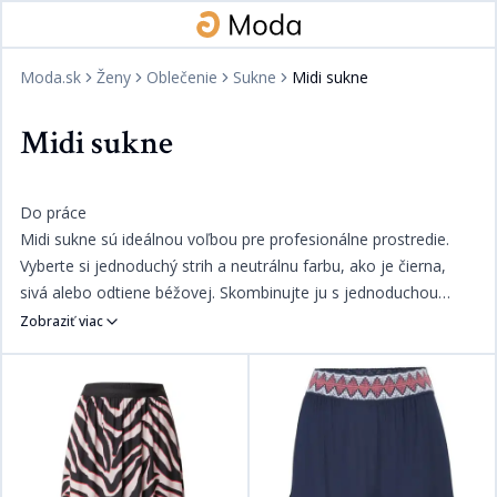
Moda.sk
Ženy
Oblečenie
Sukne
Midi sukne
Midi sukne
Do práce​​​​‌ ‍ ​‍​‍‌‍ ‌ ​‍‌‍‍‌‌‍‌ ‌‍‍‌‌‍ ‍​‍​‍​ ‍‍​‍​‍‌ ​ ‌‍​‌‌‍ ‍‌‍‍‌‌ ‌​‌ ‍‌​‍ ‍‌‍‍‌‌‍ ​‍​‍​‍ ​​‍​‍‌‍‍​‌ ​‍‌‍‌‌‌‍‌‍​‍​‍​ ‍‍​‍​‍‌‍‍​‌ ‌​‌ ‌​‌ ​​​ ‍‍​‍ ​‍ ‌‍ ​‌‍ ‌‍​ ‌‍​‌‌‍ ​‌‍‍​‌‍ ‌ ​ ‌ ‌​​ ‍‍​ ​ ​ ​​​ ​​​ ​​​‍ ‌ ​ ‌ ‌​‌ ‌‌‌‍‌​‌‍‍‌‌‍ ​‍ ‌‍‍‌‌‍ ‍‌ ‌​‌‍‌‌‌‍ ‍‌ ‌​​‍ ‌‍‌‌‌‍‌​‌‍‍‌‌ ‌​​‍ ‌‍ ‌‌‍ ‌‍‌​‌‍‌‌​ ‌‌ ​​‌ ​‍‌‍‌‌‌ ​ ‌‍‌‌‌‍ ‍‌ ‌​‌‍​‌‌ ‌​‌‍‍‌‌‍ ‌‍ ‍​ ‍ ‌‍‍‌‌‍‌​​ ‌​ ‌​​ ‍​‌‍‌‌​ ​‍​ ‌‌‌‍‌‍​ ​‌​ ​‌​‍ ‌​ ​‍‌‍​ ‌‍‌‍​ ‌‌​‍ ‌​ ‌​​ ​‍‌‍‌‌‌‍‌​​‍ ‌‌‍​‍‌‍​‌​ ‌‌‌‍​‍​‍ ‌​ ‌‌​ ​‌​ ​‌​ ‍‌​ ​ ​ ‌‍​ ​‍‌‍‌‍​ ​​‌‍‌‍‌‍‌‌​ ‍‌​ ‍ ‌ ‌​‌ ‍‌‌ ​​‌‍‌‌​ ‌‌‍​ ‌‍​‌‌ ‌​‌‍‌‌‌‍‌ ‌‍ ‌ ​‍‌‍‍‌‌‍‌‌‌ ​ ​ ‍ ‌ ​​‌‍​‌‌ ‌​‌‍‍​​ ‌‌ ​​‌ ​‍‌‍‍‌‌‍ ‌‌‍​‌‌ ​‍‌ ‍‌‌‌‌​‌‍‌‌‌ ‍​‌ ‌​​‍‌‌​ ‌‌‌​​‍‌‌ ‌‍‍ ‌‍‌‌‌ ‍‌​‍‌‌​ ​ ‌​‌​​‍‌‌​ ​ ‌​‌​​‍‌‌​ ​‍​ ​‍​ ‌​​ ​ ​ ​‌‌‍​ ‌‍​‍‌‍‌​​ ​ ​ ‌‌‌‍‌‌‌‍‌‌​ ‌‍‌‍‌‌​‍‌‌​ ​‍​ ​‍​‍‌‌​ ‌‌‌​‌​​‍ ‍‌‍​ ‌‍‍​‌‍‍‌‌‍ ​‌‍‌​‌ ​‍‌‍‌‌‌‍ ‍​‍‌‌​ ‌‌‌​​‍‌‌ ‌‍‍ ‌‍‌‌‌ ‍‌​‍‌‌​ ​ ‌​‌​​‍‌‌​ ​ ‌​‌​​‍‌‌​ ​‍​ ​‍‌‍​ ‌‍‌‌​ ​ ​ ‌‌‌‍​‌​ ‌​‌‍​ ​ ​‌​ ‍‌​ ​ ​ ‌ ​ ‍‌​ ​​​‍‌‌​ ​‍​ ​‍​‍‌‌​ ‌‌‌​‌​​‍ ‍‌ ‌​‌‍‌‌‌ ‍​‌ ‌​​ ‌‍​‍‌‍​‌‌ ​ ‌‍‌‌‌‌‌‌‌ ​‍‌‍ ​​ ‌‌‍‍​‌ ‌​‌ ‌​‌ ​​​‍‌‌​ ​ ‌​​‌​‍‌‌​ ​‍‌​‌‍​‍‌‌​ ​‍‌​‌‍‌‍ ​‌‍ ‌‍​ ‌‍​‌‌‍ ​‌‍‍​‌‍ ‌ ​ ‌ ‌​​‍‌‌​ ​ ‌​​‌​ ​ ​ ​​​ ​​​ ​​​‍‌‌​ ​‍‌​‌‍‌ ​ ‌ ‌​‌ ‌‌‌‍‌​‌‍‍‌‌‍ ​‍‌‍‌‍‍‌‌‍‌​​ ‌​ ‌​​ ‍​‌‍‌‌​ ​‍​ ‌‌‌‍‌‍​ ​‌​ ​‌​‍ ‌​ ​‍‌‍​ ‌‍‌‍​ ‌‌​‍ ‌​ ‌​​ ​‍‌‍‌‌‌‍‌​​‍ ‌‌‍​‍‌‍​‌​ ‌‌‌‍​‍​‍ ‌​ ‌‌​ ​‌​ ​‌​ ‍‌​ ​ ​ ‌‍​ ​‍‌‍‌‍​ ​​‌‍‌‍‌‍‌‌​ ‍‌​‍‌‍‌ ‌​‌ ‍‌‌ ​​‌‍‌‌​ ‌‌‍​ ‌‍​‌‌ ‌​‌‍‌‌‌‍‌ ‌‍ ‌ ​‍‌‍‍‌‌‍‌‌‌ ​ ​‍‌‍‌ ​​‌‍​‌‌ ‌​‌‍‍​​ ‌‌ ​​‌ ​‍‌‍‍‌‌‍ ‌‌‍​‌‌ ​‍‌ ‍‌‌‌‌​‌‍‌‌‌ ‍​‌ ‌​​‍‌‌​ ‌‌‌​​‍‌‌ ‌‍‍ ‌‍‌‌‌ ‍‌​‍‌‌​ ​ ‌​‌​​‍‌‌​ ​ ‌​‌​​‍‌‌​ ​‍​ ​‍​ ‌​​ ​ ​ ​‌‌‍​ ‌‍​‍‌‍‌​​ ​ ​ ‌‌‌‍‌‌‌‍‌‌​ ‌‍‌‍‌‌​‍‌‌​ ​‍​ ​‍​‍‌‌​ ‌‌‌​‌​​‍ ‍‌‍​ ‌‍‍​‌‍‍‌‌‍ ​‌‍‌​‌ ​‍‌‍‌‌‌‍ ‍​‍‌‌​ ‌‌‌​​‍‌‌ ‌‍‍ ‌‍‌‌‌ ‍‌​‍‌‌​ ​ ‌​‌​​‍‌‌​ ​ ‌​‌​​‍‌‌​ ​‍​ ​‍‌‍​ ‌‍‌‌​ ​ ​ ‌‌‌‍​‌​ ‌​‌‍​ ​ ​‌​ ‍‌​ ​ ​ ‌ ​ ‍‌​ ​​​‍‌‌​ ​‍​ ​‍​‍‌‌​ ‌‌‌​‌​​‍ ‍‌ ‌​‌‍‌‌‌ ‍​‌ ‌​​‍‌‍‌ ​​‌‍‌‌‌ ​‍‌ ​ ‌ ​​‌‍‌‌‌‍​ ‌ ‌​‌‍‍‌‌ ‌‍‌‍‌‌​ ‌‌ ​​‌ ‌‌‌‍​‍‌‍ ​‌‍‍‌‌ ​ ‌‍‍​‌‍‌‌‌‍‌​​‍​‍‌ ‌
Midi sukne sú ideálnou voľbou pre profesionálne prostredie.
Vyberte si jednoduchý strih a neutrálnu farbu, ako je čierna,
sivá alebo odtiene béžovej. Skombinujte ju s jednoduchou
blúzkou a elegantnými topánkami na podpätku pre
Zobraziť viac
sofistikovaný vzhľad.​​​​‌ ‍ ​‍​‍‌‍ ‌ ​‍‌‍‍‌‌‍‌ ‌‍‍‌‌‍ ‍​‍​‍​ ‍‍​‍​‍‌ ​ ‌‍​‌‌‍ ‍‌‍‍‌‌ ‌​‌ ‍‌​‍ ‍‌‍‍‌‌‍ ​‍​‍​‍ ​​‍​‍‌‍‍​‌ ​‍‌‍‌‌‌‍‌‍​‍​‍​ ‍‍​‍​‍‌‍‍​‌ ‌​‌ ‌​‌ ​​​ ‍‍​‍ ​‍ ‌‍ ​‌‍ ‌‍​ ‌‍​‌‌‍ ​‌‍‍​‌‍ ‌ ​ ‌ ‌​​ ‍‍​ ​ ​ ​​​ ​​​ ​​​‍ ‌ ​ ‌ ‌​‌ ‌‌‌‍‌​‌‍‍‌‌‍ ​‍ ‌‍‍‌‌‍ ‍‌ ‌​‌‍‌‌‌‍ ‍‌ ‌​​‍ ‌‍‌‌‌‍‌​‌‍‍‌‌ ‌​​‍ ‌‍ ‌‌‍ ‌‍‌​‌‍‌‌​ ‌‌ ​​‌ ​‍‌‍‌‌‌ ​ ‌‍‌‌‌‍ ‍‌ ‌​‌‍​‌‌ ‌​‌‍‍‌‌‍ ‌‍ ‍​ ‍ ‌‍‍‌‌‍‌​​ ‌​ ‌​​ ‍​‌‍‌‌​ ​‍​ ‌‌‌‍‌‍​ ​‌​ ​‌​‍ ‌​ ​‍‌‍​ ‌‍‌‍​ ‌‌​‍ ‌​ ‌​​ ​‍‌‍‌‌‌‍‌​​‍ ‌‌‍​‍‌‍​‌​ ‌‌‌‍​‍​‍ ‌​ ‌‌​ ​‌​ ​‌​ ‍‌​ ​ ​ ‌‍​ ​‍‌‍‌‍​ ​​‌‍‌‍‌‍‌‌​ ‍‌​ ‍ ‌ ‌​‌ ‍‌‌ ​​‌‍‌‌​ ‌‌‍​ ‌‍​‌‌ ‌​‌‍‌‌‌‍‌ ‌‍ ‌ ​‍‌‍‍‌‌‍‌‌‌ ​ ​ ‍ ‌ ​​‌‍​‌‌ ‌​‌‍‍​​ ‌‌ ​​‌ ​‍‌‍‍‌‌‍ ‌‌‍​‌‌ ​‍‌ ‍‌‌‌‌​‌‍‌‌‌ ‍​‌ ‌​​‍‌‌​ ‌‌‌​​‍‌‌ ‌‍‍ ‌‍‌‌‌ ‍‌​‍‌‌​ ​ ‌​‌​​‍‌‌​ ​ ‌​‌​​‍‌‌​ ​‍​ ​‍​ ​ ​ ‌​​ ​‌​ ​‍​ ‌​‌‍​ ​ ‌ ​ ​‍​ ‌‍‌‍‌​‌‍‌‌‌‍​‍​‍‌‌​ ​‍​ ​‍​‍‌‌​ ‌‌‌​‌​​‍ ‍‌‍​ ‌‍‍​‌‍‍‌‌‍ ​‌‍‌​‌ ​‍‌‍‌‌‌‍ ‍​‍‌‌​ ‌‌‌​​‍‌‌ ‌‍‍ ‌‍‌‌‌ ‍‌​‍‌‌​ ​ ‌​‌​​‍‌‌​ ​ ‌​‌​​‍‌‌​ ​‍​ ​‍‌‍‌‍​ ‌‍​ ‌ ​ ​​‌‍‌‌​ ‍‌‌‍‌‍‌‍​‍‌‍​ ​ ‍​​ ​‌‌‍‌​​ ​​​‍‌‌​ ​‍​ ​‍​‍‌‌​ ‌‌‌​‌​​‍ ‍‌ ‌​‌‍‌‌‌ ‍​‌ ‌​​ ‌‍​‍‌‍​‌‌ ​ ‌‍‌‌‌‌‌‌‌ ​‍‌‍ ​​ ‌‌‍‍​‌ ‌​‌ ‌​‌ ​​​‍‌‌​ ​ ‌​​‌​‍‌‌​ ​‍‌​‌‍​‍‌‌​ ​‍‌​‌‍‌‍ ​‌‍ ‌‍​ ‌‍​‌‌‍ ​‌‍‍​‌‍ ‌ ​ ‌ ‌​​‍‌‌​ ​ ‌​​‌​ ​ ​ ​​​ ​​​ ​​​‍‌‌​ ​‍‌​‌‍‌ ​ ‌ ‌​‌ ‌‌‌‍‌​‌‍‍‌‌‍ ​‍‌‍‌‍‍‌‌‍‌​​ ‌​ ‌​​ ‍​‌‍‌‌​ ​‍​ ‌‌‌‍‌‍​ ​‌​ ​‌​‍ ‌​ ​‍‌‍​ ‌‍‌‍​ ‌‌​‍ ‌​ ‌​​ ​‍‌‍‌‌‌‍‌​​‍ ‌‌‍​‍‌‍​‌​ ‌‌‌‍​‍​‍ ‌​ ‌‌​ ​‌​ ​‌​ ‍‌​ ​ ​ ‌‍​ ​‍‌‍‌‍​ ​​‌‍‌‍‌‍‌‌​ ‍‌​‍‌‍‌ ‌​‌ ‍‌‌ ​​‌‍‌‌​ ‌‌‍​ ‌‍​‌‌ ‌​‌‍‌‌‌‍‌ ‌‍ ‌ ​‍‌‍‍‌‌‍‌‌‌ ​ ​‍‌‍‌ ​​‌‍​‌‌ ‌​‌‍‍​​ ‌‌ ​​‌ ​‍‌‍‍‌‌‍ ‌‌‍​‌‌ ​‍‌ ‍‌‌‌‌​‌‍‌‌‌ ‍​‌ ‌​​‍‌‌​ ‌‌‌​​‍‌‌ ‌‍‍ ‌‍‌‌‌ ‍‌​‍‌‌​ ​ ‌​‌​​‍‌‌​ ​ ‌​‌​​‍‌‌​ ​‍​ ​‍​ ​ ​ ‌​​ ​‌​ ​‍​ ‌​‌‍​ ​ ‌ ​ ​‍​ ‌‍‌‍‌​‌‍‌‌‌‍​‍​‍‌‌​ ​‍​ ​‍​‍‌‌​ ‌‌‌​‌​​‍ ‍‌‍​ ‌‍‍​‌‍‍‌‌‍ ​‌‍‌​‌ ​‍‌‍‌‌‌‍ ‍​‍‌‌​ ‌‌‌​​‍‌‌ ‌‍‍ ‌‍‌‌‌ ‍‌​‍‌‌​ ​ ‌​‌​​‍‌‌​ ​ ‌​‌​​‍‌‌​ ​‍​ ​‍‌‍‌‍​ ‌‍​ ‌ ​ ​​‌‍‌‌​ ‍‌‌‍‌‍‌‍​‍‌‍​ ​ ‍​​ ​‌‌‍‌​​ ​​​‍‌‌​ ​‍​ ​‍​‍‌‌​ ‌‌‌​‌​​‍ ‍‌ ‌​‌‍‌‌‌ ‍​‌ ‌​​‍‌‍‌ ​​‌‍‌‌‌ ​‍‌ ​ ‌ ​​‌‍‌‌‌‍​ ‌ ‌​‌‍‍‌‌ ‌‍‌‍‌‌​ ‌‌ ​​‌ ‌‌‌‍​‍‌‍ ​‌‍‍‌‌ ​ ‌‍‍​‌‍‌‌‌‍‌​​‍​‍‌ ‌