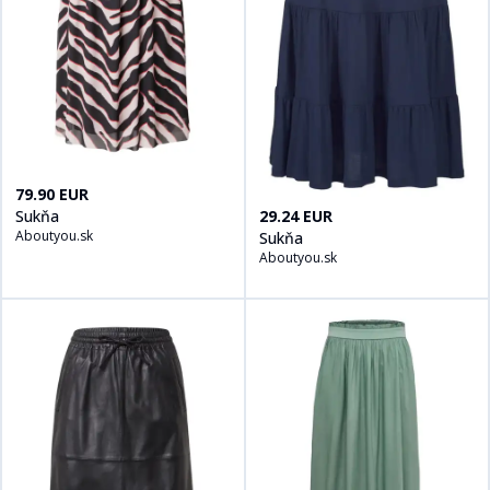
Kúpiť produt
Sukňa
na
Aboutyou.sk
79.90 EUR
Kúpiť produt
Sukňa
na
Aboutyou
Sukňa
29.24 EUR
Aboutyou.sk
Sukňa
Aboutyou.sk