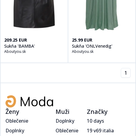
Kúpiť produt
Sukňa 'BAMBA'
na
Aboutyou.sk
Kúpiť produt
Sukňa 'ONLVenedig
209.25 EUR
25.99 EUR
Sukňa 'BAMBA'
Sukňa 'ONLVenedig'
Aboutyou.sk
Aboutyou.sk
1
Ženy
Muži
Značky
Oblečenie
Doplnky
10 days
Doplnky
Oblečenie
19 v69 italia