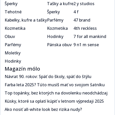
Šperky
Tašky a kufre
2 y studios
Tehotné
Šperky
4 f
Kabelky, kufre a tašky
Parfémy
47 brand
Kozmetika
Kozmetika
4th reckless
Obuv
Hodinky
7 for all mankind
Parfémy
Pánska obuv
9 n1 m sense
Moletky
Hodinky
Magazín mólo
Návrat 90. rokov: Späť do školy, späť do štýlu​​​​‌ ‍ ​‍​‍‌‍ ‌ ​‍‌‍‍‌‌‍‌ ‌‍‍‌‌‍ ‍​‍​‍​ ‍‍​‍​‍‌ ​ ‌‍​‌‌‍ ‍‌‍‍‌‌ ‌​‌ ‍‌​‍ ‍‌‍‍‌‌‍ ​‍​‍​‍ ​​‍​‍‌‍‍​‌ ​‍‌‍‌‌‌‍‌‍​‍​‍​ ‍‍​‍​‍‌‍‍​‌ ‌​‌ ‌​‌ ​​​ ‍‍​‍ ​‍ ‌‍ ​‌‍ ‌‍​ ‌‍​‌‌‍ ​‌‍‍​‌‍ ‌ ​ ‌ ‌​​ ‍‍​ ​ ​ ​​​ ​​​ ​​​‍ ‌ ​ ‌ ‌​‌ ‌‌‌‍‌​‌‍‍‌‌‍ ​‍ ‌‍‍‌‌‍ ‍‌ ‌​‌‍‌‌‌‍ ‍‌ ‌​​‍ ‌‍‌‌‌‍‌​‌‍‍‌‌ ‌​​‍ ‌‍ ‌‌‍ ‌‍‌​‌‍‌‌​ ‌‌ ​​‌ ​‍‌‍‌‌‌ ​ ‌‍‌‌‌‍ ‍‌ ‌​‌‍​‌‌ ‌​‌‍‍‌‌‍ ‌‍ ‍​ ‍ ‌‍‍‌‌‍‌​​ ‌​ ​‍‌‍​ ‌‍​ ‌‍‌​​ ‍​​ ‍​​ ‌‌​ ​‌​‍ ‌​ ‍​​ ​ ‌‍​‌​ ​‌​‍ ‌​ ‌​‌‍‌​​ ​‌​ ​‍​‍ ‌‌‍​‌‌‍​‌​ ​​​ ​​​‍ ‌​ ‍‌​ ‌ ​ ​‌‌‍​ ​ ​‌​ ​‌‌‍​‍‌‍‌​​ ​‍‌‍‌​‌‍‌‍​ ‌ ​ ‍ ‌ ‌​‌ ‍‌‌ ​​‌‍‌‌​ ‌‌ ​​‌‍ ‌ ​ ‌ ‌​​ ‍ ‌ ​​‌‍​‌‌ ‌​‌‍‍​​ ‌‌ ‌​‌‍‍‌‌ ‌​‌‍ ​‌‍‌‌​ ‌‍​‍‌‍​‌‌ ​ ‌‍‌‌‌‌‌‌‌ ​‍‌‍ ​​ ‌‌‍‍​‌ ‌​‌ ‌​‌ ​​​‍‌‌​ ​ ‌​​‌​‍‌‌​ ​‍‌​‌‍​‍‌‌​ ​‍‌​‌‍‌‍ ​‌‍ ‌‍​ ‌‍​‌‌‍ ​‌‍‍​‌‍ ‌ ​ ‌ ‌​​‍‌‌​ ​ ‌​​‌​ ​ ​ ​​​ ​​​ ​​​‍‌‌​ ​‍‌​‌‍‌ ​ ‌ ‌​‌ ‌‌‌‍‌​‌‍‍‌‌‍ ​‍‌‍‌‍‍‌‌‍‌​​ ‌​ ​‍‌‍​ ‌‍​ ‌‍‌​​ ‍​​ ‍​​ ‌‌​ ​‌​‍ ‌​ ‍​​ ​ ‌‍​‌​ ​‌​‍ ‌​ ‌​‌‍‌​​ ​‌​ ​‍​‍ ‌‌‍​‌‌‍​‌​ ​​​ ​​​‍ ‌​ ‍‌​ ‌ ​ ​‌‌‍​ ​ ​‌​ ​‌‌‍​‍‌‍‌​​ ​‍‌‍‌​‌‍‌‍​ ‌ ​‍‌‍‌ ‌​‌ ‍‌‌ ​​‌‍‌‌​ ‌‌ ​​‌‍ ‌ ​ ‌ ‌​​‍‌‍‌ ​​‌‍​‌‌ ‌​‌‍‍​​ ‌‌ ‌​‌‍‍‌‌ ‌​‌‍ ​‌‍‌‌​‍‌‍‌ ​​‌‍‌‌‌ ​‍‌ ​ ‌ ​​‌‍‌‌‌‍​ ‌ ‌​‌‍‍‌‌ ‌‍‌‍‌‌​ ‌‌ ​​‌ ‌‌‌‍​‍‌‍ ​‌‍‍‌‌ ​ ‌‍‍​‌‍‌‌‌‍‌​​‍​‍‌ ‌
Farba leta 2025? Túto musíš mať vo svojom šatníku ​​​​‌ ‍ ​‍​‍‌‍ ‌ ​‍‌‍‍‌‌‍‌ ‌‍‍‌‌‍ ‍​‍​‍​ ‍‍​‍​‍‌ ​ ‌‍​‌‌‍ ‍‌‍‍‌‌ ‌​‌ ‍‌​‍ ‍‌‍‍‌‌‍ ​‍​‍​‍ ​​‍​‍‌‍‍​‌ ​‍‌‍‌‌‌‍‌‍​‍​‍​ ‍‍​‍​‍‌‍‍​‌ ‌​‌ ‌​‌ ​​​ ‍‍​‍ ​‍ ‌‍ ​‌‍ ‌‍​ ‌‍​‌‌‍ ​‌‍‍​‌‍ ‌ ​ ‌ ‌​​ ‍‍​ ​ ​ ​​​ ​​​ ​​​‍ ‌ ​ ‌ ‌​‌ ‌‌‌‍‌​‌‍‍‌‌‍ ​‍ ‌‍‍‌‌‍ ‍‌ ‌​‌‍‌‌‌‍ ‍‌ ‌​​‍ ‌‍‌‌‌‍‌​‌‍‍‌‌ ‌​​‍ ‌‍ ‌‌‍ ‌‍‌​‌‍‌‌​ ‌‌ ​​‌ ​‍‌‍‌‌‌ ​ ‌‍‌‌‌‍ ‍‌ ‌​‌‍​‌‌ ‌​‌‍‍‌‌‍ ‌‍ ‍​ ‍ ‌‍‍‌‌‍‌​​ ‌​ ​‌‌‍​‌​ ‌​​ ‌‍​ ​​‌‍​‌​ ​‍‌‍​‍​‍ ‌​ ‍​‌‍​‍‌‍​‍‌‍‌‍​‍ ‌​ ‌​‌‍‌‍​ ​​​ ​‍​‍ ‌‌‍​‌‌‍​‍​ ‌ ‌‍‌‍​‍ ‌‌‍‌‍​ ‍‌‌‍​ ‌‍​‍​ ‍‌​ ‍‌‌‍‌‌​ ​​‌‍‌‍​ ​ ‌‍‌​​ ​‍​ ‍ ‌ ‌​‌ ‍‌‌ ​​‌‍‌‌​ ‌‌ ​​‌‍ ‌ ​ ‌ ‌​​ ‍ ‌ ​​‌‍​‌‌ ‌​‌‍‍​​ ‌‌ ‌​‌‍‍‌‌ ‌​‌‍ ​‌‍‌‌​ ‌‍​‍‌‍​‌‌ ​ ‌‍‌‌‌‌‌‌‌ ​‍‌‍ ​​ ‌‌‍‍​‌ ‌​‌ ‌​‌ ​​​‍‌‌​ ​ ‌​​‌​‍‌‌​ ​‍‌​‌‍​‍‌‌​ ​‍‌​‌‍‌‍ ​‌‍ ‌‍​ ‌‍​‌‌‍ ​‌‍‍​‌‍ ‌ ​ ‌ ‌​​‍‌‌​ ​ ‌​​‌​ ​ ​ ​​​ ​​​ ​​​‍‌‌​ ​‍‌​‌‍‌ ​ ‌ ‌​‌ ‌‌‌‍‌​‌‍‍‌‌‍ ​‍‌‍‌‍‍‌‌‍‌​​ ‌​ ​‌‌‍​‌​ ‌​​ ‌‍​ ​​‌‍​‌​ ​‍‌‍​‍​‍ ‌​ ‍​‌‍​‍‌‍​‍‌‍‌‍​‍ ‌​ ‌​‌‍‌‍​ ​​​ ​‍​‍ ‌‌‍​‌‌‍​‍​ ‌ ‌‍‌‍​‍ ‌‌‍‌‍​ ‍‌‌‍​ ‌‍​‍​ ‍‌​ ‍‌‌‍‌‌​ ​​‌‍‌‍​ ​ ‌‍‌​​ ​‍​‍‌‍‌ ‌​‌ ‍‌‌ ​​‌‍‌‌​ ‌‌ ​​‌‍ ‌ ​ ‌ ‌​​‍‌‍‌ ​​‌‍​‌‌ ‌​‌‍‍​​ ‌‌ ‌​‌‍‍‌‌ ‌​‌‍ ​‌‍‌‌​‍‌‍‌ ​​‌‍‌‌‌ ​‍‌ ​ ‌ ​​‌‍‌‌‌‍​ ‌ ‌​‌‍‍‌‌ ‌‍‌‍‌‌​ ‌‌ ​​‌ ‌‌‌‍​‍‌‍ ​‌‍‍‌‌ ​ ‌‍‍​‌‍‌‌‌‍‌​​‍​‍‌ ‌
Top topánky, bez ktorých na dovolenku neodchádzaj​​​​‌ ‍ ​‍​‍‌‍ ‌ ​‍‌‍‍‌‌‍‌ ‌‍‍‌‌‍ ‍​‍​‍​ ‍‍​‍​‍‌ ​ ‌‍​‌‌‍ ‍‌‍‍‌‌ ‌​‌ ‍‌​‍ ‍‌‍‍‌‌‍ ​‍​‍​‍ ​​‍​‍‌‍‍​‌ ​‍‌‍‌‌‌‍‌‍​‍​‍​ ‍‍​‍​‍‌‍‍​‌ ‌​‌ ‌​‌ ​​​ ‍‍​‍ ​‍ ‌‍ ​‌‍ ‌‍​ ‌‍​‌‌‍ ​‌‍‍​‌‍ ‌ ​ ‌ ‌​​ ‍‍​ ​ ​ ​​​ ​​​ ​​​‍ ‌ ​ ‌ ‌​‌ ‌‌‌‍‌​‌‍‍‌‌‍ ​‍ ‌‍‍‌‌‍ ‍‌ ‌​‌‍‌‌‌‍ ‍‌ ‌​​‍ ‌‍‌‌‌‍‌​‌‍‍‌‌ ‌​​‍ ‌‍ ‌‌‍ ‌‍‌​‌‍‌‌​ ‌‌ ​​‌ ​‍‌‍‌‌‌ ​ ‌‍‌‌‌‍ ‍‌ ‌​‌‍​‌‌ ‌​‌‍‍‌‌‍ ‌‍ ‍​ ‍ ‌‍‍‌‌‍‌​​ ‌​ ​‌​ ‍‌​ ​‍‌‍​ ​ ‌ ​ ​‌​ ‌‌​ ​‍​‍ ‌‌‍​‌‌‍​‌​ ‍​‌‍​‍​‍ ‌​ ‌​​ ‌‌​ ‍‌‌‍‌‍​‍ ‌‌‍​‌​ ‍​​ ‌ ​ ‍​​‍ ‌​ ‍‌​ ‌ ​ ​​​ ‍‌‌‍​ ​ ‍​​ ‍‌​ ​‍​ ​​‌‍‌‍‌‍​‍‌‍‌‌​ ‍ ‌ ‌​‌ ‍‌‌ ​​‌‍‌‌​ ‌‌ ​​‌‍ ‌ ​ ‌ ‌​​ ‍ ‌ ​​‌‍​‌‌ ‌​‌‍‍​​ ‌‌ ‌​‌‍‍‌‌ ‌​‌‍ ​‌‍‌‌​ ‌‍​‍‌‍​‌‌ ​ ‌‍‌‌‌‌‌‌‌ ​‍‌‍ ​​ ‌‌‍‍​‌ ‌​‌ ‌​‌ ​​​‍‌‌​ ​ ‌​​‌​‍‌‌​ ​‍‌​‌‍​‍‌‌​ ​‍‌​‌‍‌‍ ​‌‍ ‌‍​ ‌‍​‌‌‍ ​‌‍‍​‌‍ ‌ ​ ‌ ‌​​‍‌‌​ ​ ‌​​‌​ ​ ​ ​​​ ​​​ ​​​‍‌‌​ ​‍‌​‌‍‌ ​ ‌ ‌​‌ ‌‌‌‍‌​‌‍‍‌‌‍ ​‍‌‍‌‍‍‌‌‍‌​​ ‌​ ​‌​ ‍‌​ ​‍‌‍​ ​ ‌ ​ ​‌​ ‌‌​ ​‍​‍ ‌‌‍​‌‌‍​‌​ ‍​‌‍​‍​‍ ‌​ ‌​​ ‌‌​ ‍‌‌‍‌‍​‍ ‌‌‍​‌​ ‍​​ ‌ ​ ‍​​‍ ‌​ ‍‌​ ‌ ​ ​​​ ‍‌‌‍​ ​ ‍​​ ‍‌​ ​‍​ ​​‌‍‌‍‌‍​‍‌‍‌‌​‍‌‍‌ ‌​‌ ‍‌‌ ​​‌‍‌‌​ ‌‌ ​​‌‍ ‌ ​ ‌ ‌​​‍‌‍‌ ​​‌‍​‌‌ ‌​‌‍‍​​ ‌‌ ‌​‌‍‍‌‌ ‌​‌‍ ​‌‍‌‌​‍‌‍‌ ​​‌‍‌‌‌ ​‍‌ ​ ‌ ​​‌‍‌‌‌‍​ ‌ ‌​‌‍‍‌‌ ‌‍‌‍‌‌​ ‌‌ ​​‌ ‌‌‌‍​‍‌‍ ​‌‍‍‌‌ ​ ‌‍‍​‌‍‌‌‌‍‌​​‍​‍‌ ‌
Kúsky, ktoré sa oplatí kúpiť v letnom výpredaji 2025​​​​‌ ‍ ​‍​‍‌‍ ‌ ​‍‌‍‍‌‌‍‌ ‌‍‍‌‌‍ ‍​‍​‍​ ‍‍​‍​‍‌ ​ ‌‍​‌‌‍ ‍‌‍‍‌‌ ‌​‌ ‍‌​‍ ‍‌‍‍‌‌‍ ​‍​‍​‍ ​​‍​‍‌‍‍​‌ ​‍‌‍‌‌‌‍‌‍​‍​‍​ ‍‍​‍​‍‌‍‍​‌ ‌​‌ ‌​‌ ​​​ ‍‍​‍ ​‍ ‌‍ ​‌‍ ‌‍​ ‌‍​‌‌‍ ​‌‍‍​‌‍ ‌ ​ ‌ ‌​​ ‍‍​ ​ ​ ​​​ ​​​ ​​​‍ ‌ ​ ‌ ‌​‌ ‌‌‌‍‌​‌‍‍‌‌‍ ​‍ ‌‍‍‌‌‍ ‍‌ ‌​‌‍‌‌‌‍ ‍‌ ‌​​‍ ‌‍‌‌‌‍‌​‌‍‍‌‌ ‌​​‍ ‌‍ ‌‌‍ ‌‍‌​‌‍‌‌​ ‌‌ ​​‌ ​‍‌‍‌‌‌ ​ ‌‍‌‌‌‍ ‍‌ ‌​‌‍​‌‌ ‌​‌‍‍‌‌‍ ‌‍ ‍​ ‍ ‌‍‍‌‌‍‌​​ ‌‌‍​‌‌‍​‍​ ​ ​ ‌​‌‍‌​‌‍‌‌​ ​ ‌‍‌​​‍ ‌​ ‍‌​ ​‌​ ‍‌​ ​‍​‍ ‌​ ‌​‌‍​‌​ ​‌​ ‍​​‍ ‌‌‍​‌​ ‌‌​ ‍​‌‍‌‌​‍ ‌‌‍‌‍​ ‌‌‌‍​‌‌‍​‌​ ​‌‌‍​ ​ ‍‌​ ‌ ‌‍‌​‌‍​‌​ ​​‌‍​ ​ ‍ ‌ ‌​‌ ‍‌‌ ​​‌‍‌‌​ ‌‌ ​​‌‍ ‌ ​ ‌ ‌​​ ‍ ‌ ​​‌‍​‌‌ ‌​‌‍‍​​ ‌‌ ‌​‌‍‍‌‌ ‌​‌‍ ​‌‍‌‌​ ‌‍​‍‌‍​‌‌ ​ ‌‍‌‌‌‌‌‌‌ ​‍‌‍ ​​ ‌‌‍‍​‌ ‌​‌ ‌​‌ ​​​‍‌‌​ ​ ‌​​‌​‍‌‌​ ​‍‌​‌‍​‍‌‌​ ​‍‌​‌‍‌‍ ​‌‍ ‌‍​ ‌‍​‌‌‍ ​‌‍‍​‌‍ ‌ ​ ‌ ‌​​‍‌‌​ ​ ‌​​‌​ ​ ​ ​​​ ​​​ ​​​‍‌‌​ ​‍‌​‌‍‌ ​ ‌ ‌​‌ ‌‌‌‍‌​‌‍‍‌‌‍ ​‍‌‍‌‍‍‌‌‍‌​​ ‌‌‍​‌‌‍​‍​ ​ ​ ‌​‌‍‌​‌‍‌‌​ ​ ‌‍‌​​‍ ‌​ ‍‌​ ​‌​ ‍‌​ ​‍​‍ ‌​ ‌​‌‍​‌​ ​‌​ ‍​​‍ ‌‌‍​‌​ ‌‌​ ‍​‌‍‌‌​‍ ‌‌‍‌‍​ ‌‌‌‍​‌‌‍​‌​ ​‌‌‍​ ​ ‍‌​ ‌ ‌‍‌​‌‍​‌​ ​​‌‍​ ​‍‌‍‌ ‌​‌ ‍‌‌ ​​‌‍‌‌​ ‌‌ ​​‌‍ ‌ ​ ‌ ‌​​‍‌‍‌ ​​‌‍​‌‌ ‌​‌‍‍​​ ‌‌ ‌​‌‍‍‌‌ ‌​‌‍ ​‌‍‌‌​‍‌‍‌ ​​‌‍‌‌‌ ​‍‌ ​ ‌ ​​‌‍‌‌‌‍​ ‌ ‌​‌‍‍‌‌ ‌‍‌‍‌‌​ ‌‌ ​​‌ ‌‌‌‍​‍‌‍ ​‌‍‍‌‌ ​ ‌‍‍​‌‍‌‌‌‍‌​​‍​‍‌ ‌
Ako nosiť all-white look bez rizika nudy?​​​​‌ ‍ ​‍​‍‌‍ ‌ ​‍‌‍‍‌‌‍‌ ‌‍‍‌‌‍ ‍​‍​‍​ ‍‍​‍​‍‌ ​ ‌‍​‌‌‍ ‍‌‍‍‌‌ ‌​‌ ‍‌​‍ ‍‌‍‍‌‌‍ ​‍​‍​‍ ​​‍​‍‌‍‍​‌ ​‍‌‍‌‌‌‍‌‍​‍​‍​ ‍‍​‍​‍‌‍‍​‌ ‌​‌ ‌​‌ ​​​ ‍‍​‍ ​‍ ‌‍ ​‌‍ ‌‍​ ‌‍​‌‌‍ ​‌‍‍​‌‍ ‌ ​ ‌ ‌​​ ‍‍​ ​ ​ ​​​ ​​​ ​​​‍ ‌ ​ ‌ ‌​‌ ‌‌‌‍‌​‌‍‍‌‌‍ ​‍ ‌‍‍‌‌‍ ‍‌ ‌​‌‍‌‌‌‍ ‍‌ ‌​​‍ ‌‍‌‌‌‍‌​‌‍‍‌‌ ‌​​‍ ‌‍ ‌‌‍ ‌‍‌​‌‍‌‌​ ‌‌ ​​‌ ​‍‌‍‌‌‌ ​ ‌‍‌‌‌‍ ‍‌ ‌​‌‍​‌‌ ‌​‌‍‍‌‌‍ ‌‍ ‍​ ‍ ‌‍‍‌‌‍‌​​ ‌‌‍‌‍​ ‌‌​ ‍‌​ ‍‌​ ‍​​ ‌‌‌‍‌‍​ ​ ​‍ ‌​ ‍‌‌‍​ ​ ​ ‌‍​‌​‍ ‌​ ‌​‌‍‌‌​ ‌​​ ​​​‍ ‌​ ‍​​ ‌ ​ ​‍‌‍‌‌​‍ ‌​ ‌​​ ​‌‌‍‌​‌‍‌‌‌‍‌‌‌‍​‍‌‍‌‌​ ​‌​ ‍‌‌‍‌‌​ ‌‍​ ‌ ​ ‍ ‌ ‌​‌ ‍‌‌ ​​‌‍‌‌​ ‌‌ ​​‌‍ ‌ ​ ‌ ‌​​ ‍ ‌ ​​‌‍​‌‌ ‌​‌‍‍​​ ‌‌ ‌​‌‍‍‌‌ ‌​‌‍ ​‌‍‌‌​ ‌‍​‍‌‍​‌‌ ​ ‌‍‌‌‌‌‌‌‌ ​‍‌‍ ​​ ‌‌‍‍​‌ ‌​‌ ‌​‌ ​​​‍‌‌​ ​ ‌​​‌​‍‌‌​ ​‍‌​‌‍​‍‌‌​ ​‍‌​‌‍‌‍ ​‌‍ ‌‍​ ‌‍​‌‌‍ ​‌‍‍​‌‍ ‌ ​ ‌ ‌​​‍‌‌​ ​ ‌​​‌​ ​ ​ ​​​ ​​​ ​​​‍‌‌​ ​‍‌​‌‍‌ ​ ‌ ‌​‌ ‌‌‌‍‌​‌‍‍‌‌‍ ​‍‌‍‌‍‍‌‌‍‌​​ ‌‌‍‌‍​ ‌‌​ ‍‌​ ‍‌​ ‍​​ ‌‌‌‍‌‍​ ​ ​‍ ‌​ ‍‌‌‍​ ​ ​ ‌‍​‌​‍ ‌​ ‌​‌‍‌‌​ ‌​​ ​​​‍ ‌​ ‍​​ ‌ ​ ​‍‌‍‌‌​‍ ‌​ ‌​​ ​‌‌‍‌​‌‍‌‌‌‍‌‌‌‍​‍‌‍‌‌​ ​‌​ ‍‌‌‍‌‌​ ‌‍​ ‌ ​‍‌‍‌ ‌​‌ ‍‌‌ ​​‌‍‌‌​ ‌‌ ​​‌‍ ‌ ​ ‌ ‌​​‍‌‍‌ ​​‌‍​‌‌ ‌​‌‍‍​​ ‌‌ ‌​‌‍‍‌‌ ‌​‌‍ ​‌‍‌‌​‍‌‍‌ ​​‌‍‌‌‌ ​‍‌ ​ ‌ ​​‌‍‌‌‌‍​ ‌ ‌​‌‍‍‌‌ ‌‍‌‍‌‌​ ‌‌ ​​‌ ‌‌‌‍​‍‌‍ ​‌‍‍‌‌ ​ ‌‍‍​‌‍‌‌‌‍‌​​‍​‍‌ ‌