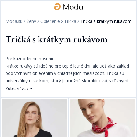
Moda.sk
Ženy
Oblečenie
Tričká
Tričká s krátkym rukávom
Tričká s krátkym rukávom
Pre každodenné nosenie​​​​‌ ‍ ​‍​‍‌‍ ‌ ​‍‌‍‍‌‌‍‌ ‌‍‍‌‌‍ ‍​‍​‍​ ‍‍​‍​‍‌ ​ ‌‍​‌‌‍ ‍‌‍‍‌‌ ‌​‌ ‍‌​‍ ‍‌‍‍‌‌‍ ​‍​‍​‍ ​​‍​‍‌‍‍​‌ ​‍‌‍‌‌‌‍‌‍​‍​‍​ ‍‍​‍​‍‌‍‍​‌ ‌​‌ ‌​‌ ​​​ ‍‍​‍ ​‍ ‌‍ ​‌‍ ‌‍​ ‌‍​‌‌‍ ​‌‍‍​‌‍ ‌ ​ ‌ ‌​​ ‍‍​ ​ ​ ​​​ ​​​ ​​​‍ ‌ ​ ‌ ‌​‌ ‌‌‌‍‌​‌‍‍‌‌‍ ​‍ ‌‍‍‌‌‍ ‍‌ ‌​‌‍‌‌‌‍ ‍‌ ‌​​‍ ‌‍‌‌‌‍‌​‌‍‍‌‌ ‌​​‍ ‌‍ ‌‌‍ ‌‍‌​‌‍‌‌​ ‌‌ ​​‌ ​‍‌‍‌‌‌ ​ ‌‍‌‌‌‍ ‍‌ ‌​‌‍​‌‌ ‌​‌‍‍‌‌‍ ‌‍ ‍​ ‍ ‌‍‍‌‌‍‌​​ ‌​ ​‌​ ‍​​ ‍​‌‍‌​​ ​‌​ ‍‌​ ​​​ ‍​​‍ ‌‌‍​‍​ ‌ ​ ‍​​ ‍​​‍ ‌​ ‌​​ ‍​​ ‌‌​ ‍‌​‍ ‌‌‍​‍​ ​ ​ ​‌​ ​‍​‍ ‌​ ‌‌​ ‌‍​ ​ ‌‍​‍​ ​​​ ‌ ‌‍‌​‌‍​ ​ ​​​ ‌‍‌‍‌‍​ ‌‌​ ‍ ‌ ‌​‌ ‍‌‌ ​​‌‍‌‌​ ‌‌‍​ ‌‍​‌‌ ‌​‌‍‌‌‌‍‌ ‌‍ ‌ ​‍‌‍‍‌‌‍‌‌‌ ​ ​ ‍ ‌ ​​‌‍​‌‌ ‌​‌‍‍​​ ‌‌ ​​‌ ​‍‌‍‍‌‌‍ ‌‌‍​‌‌ ​‍‌ ‍‌‌‌‌​‌‍‌‌‌ ‍​‌ ‌​​‍‌‌​ ‌‌‌​​‍‌‌ ‌‍‍ ‌‍‌‌‌ ‍‌​‍‌‌​ ​ ‌​‌​​‍‌‌​ ​ ‌​‌​​‍‌‌​ ​‍​ ​‍​ ​ ​ ​‍‌‍‌‍‌‍​ ​ ‍​​ ‌‌​ ‌‌‌‍‌‌​ ‌‌​ ​‍​ ‌​‌‍​‌​‍‌‌​ ​‍​ ​‍​‍‌‌​ ‌‌‌​‌​​‍ ‍‌‍​ ‌‍‍​‌‍‍‌‌‍ ​‌‍‌​‌ ​‍‌‍‌‌‌‍ ‍​‍‌‌​ ‌‌‌​​‍‌‌ ‌‍‍ ‌‍‌‌‌ ‍‌​‍‌‌​ ​ ‌​‌​​‍‌‌​ ​ ‌​‌​​‍‌‌​ ​‍​ ​‍​ ​ ​ ‍‌​ ​ ‌‍‌​​ ‌‍‌‍‌‍​ ​ ​ ‍‌‌‍‌‍​ ​​‌‍‌‌​ ‍​​ ​​​‍‌‌​ ​‍​ ​‍​‍‌‌​ ‌‌‌​‌​​‍ ‍‌ ‌​‌‍‌‌‌ ‍​‌ ‌​​ ‌‍​‍‌‍​‌‌ ​ ‌‍‌‌‌‌‌‌‌ ​‍‌‍ ​​ ‌‌‍‍​‌ ‌​‌ ‌​‌ ​​​‍‌‌​ ​ ‌​​‌​‍‌‌​ ​‍‌​‌‍​‍‌‌​ ​‍‌​‌‍‌‍ ​‌‍ ‌‍​ ‌‍​‌‌‍ ​‌‍‍​‌‍ ‌ ​ ‌ ‌​​‍‌‌​ ​ ‌​​‌​ ​ ​ ​​​ ​​​ ​​​‍‌‌​ ​‍‌​‌‍‌ ​ ‌ ‌​‌ ‌‌‌‍‌​‌‍‍‌‌‍ ​‍‌‍‌‍‍‌‌‍‌​​ ‌​ ​‌​ ‍​​ ‍​‌‍‌​​ ​‌​ ‍‌​ ​​​ ‍​​‍ ‌‌‍​‍​ ‌ ​ ‍​​ ‍​​‍ ‌​ ‌​​ ‍​​ ‌‌​ ‍‌​‍ ‌‌‍​‍​ ​ ​ ​‌​ ​‍​‍ ‌​ ‌‌​ ‌‍​ ​ ‌‍​‍​ ​​​ ‌ ‌‍‌​‌‍​ ​ ​​​ ‌‍‌‍‌‍​ ‌‌​‍‌‍‌ ‌​‌ ‍‌‌ ​​‌‍‌‌​ ‌‌‍​ ‌‍​‌‌ ‌​‌‍‌‌‌‍‌ ‌‍ ‌ ​‍‌‍‍‌‌‍‌‌‌ ​ ​‍‌‍‌ ​​‌‍​‌‌ ‌​‌‍‍​​ ‌‌ ​​‌ ​‍‌‍‍‌‌‍ ‌‌‍​‌‌ ​‍‌ ‍‌‌‌‌​‌‍‌‌‌ ‍​‌ ‌​​‍‌‌​ ‌‌‌​​‍‌‌ ‌‍‍ ‌‍‌‌‌ ‍‌​‍‌‌​ ​ ‌​‌​​‍‌‌​ ​ ‌​‌​​‍‌‌​ ​‍​ ​‍​ ​ ​ ​‍‌‍‌‍‌‍​ ​ ‍​​ ‌‌​ ‌‌‌‍‌‌​ ‌‌​ ​‍​ ‌​‌‍​‌​‍‌‌​ ​‍​ ​‍​‍‌‌​ ‌‌‌​‌​​‍ ‍‌‍​ ‌‍‍​‌‍‍‌‌‍ ​‌‍‌​‌ ​‍‌‍‌‌‌‍ ‍​‍‌‌​ ‌‌‌​​‍‌‌ ‌‍‍ ‌‍‌‌‌ ‍‌​‍‌‌​ ​ ‌​‌​​‍‌‌​ ​ ‌​‌​​‍‌‌​ ​‍​ ​‍​ ​ ​ ‍‌​ ​ ‌‍‌​​ ‌‍‌‍‌‍​ ​ ​ ‍‌‌‍‌‍​ ​​‌‍‌‌​ ‍​​ ​​​‍‌‌​ ​‍​ ​‍​‍‌‌​ ‌‌‌​‌​​‍ ‍‌ ‌​‌‍‌‌‌ ‍​‌ ‌​​‍‌‍‌ ​​‌‍‌‌‌ ​‍‌ ​ ‌ ​​‌‍‌‌‌‍​ ‌ ‌​‌‍‍‌‌ ‌‍‌‍‌‌​ ‌‌ ​​‌ ‌‌‌‍​‍‌‍ ​‌‍‍‌‌ ​ ‌‍‍​‌‍‌‌‌‍‌​​‍​‍‌ ‌
Krátke rukávy sú ideálne pre teplé letné dni, ale tiež ako základ
pod vrchným oblečením v chladnejších mesiacoch. Tričká sú
univerzálnym kúskom, ktorý je možné skombinovať s rôznymi
typmi oblečenia, od džínsov po sukne.​​​​‌ ‍ ​‍​‍‌‍ ‌ ​‍‌‍‍‌‌‍‌ ‌‍‍‌‌‍ ‍​‍​‍​ ‍‍​‍​‍‌ ​ ‌‍​‌‌‍ ‍‌‍‍‌‌ ‌​‌ ‍‌​‍ ‍‌‍‍‌‌‍ ​‍​‍​‍ ​​‍​‍‌‍‍​‌ ​‍‌‍‌‌‌‍‌‍​‍​‍​ ‍‍​‍​‍‌‍‍​‌ ‌​‌ ‌​‌ ​​​ ‍‍​‍ ​‍ ‌‍ ​‌‍ ‌‍​ ‌‍​‌‌‍ ​‌‍‍​‌‍ ‌ ​ ‌ ‌​​ ‍‍​ ​ ​ ​​​ ​​​ ​​​‍ ‌ ​ ‌ ‌​‌ ‌‌‌‍‌​‌‍‍‌‌‍ ​‍ ‌‍‍‌‌‍ ‍‌ ‌​‌‍‌‌‌‍ ‍‌ ‌​​‍ ‌‍‌‌‌‍‌​‌‍‍‌‌ ‌​​‍ ‌‍ ‌‌‍ ‌‍‌​‌‍‌‌​ ‌‌ ​​‌ ​‍‌‍‌‌‌ ​ ‌‍‌‌‌‍ ‍‌ ‌​‌‍​‌‌ ‌​‌‍‍‌‌‍ ‌‍ ‍​ ‍ ‌‍‍‌‌‍‌​​ ‌​ ​‌​ ‍​​ ‍​‌‍‌​​ ​‌​ ‍‌​ ​​​ ‍​​‍ ‌‌‍​‍​ ‌ ​ ‍​​ ‍​​‍ ‌​ ‌​​ ‍​​ ‌‌​ ‍‌​‍ ‌‌‍​‍​ ​ ​ ​‌​ ​‍​‍ ‌​ ‌‌​ ‌‍​ ​ ‌‍​‍​ ​​​ ‌ ‌‍‌​‌‍​ ​ ​​​ ‌‍‌‍‌‍​ ‌‌​ ‍ ‌ ‌​‌ ‍‌‌ ​​‌‍‌‌​ ‌‌‍​ ‌‍​‌‌ ‌​‌‍‌‌‌‍‌ ‌‍ ‌ ​‍‌‍‍‌‌‍‌‌‌ ​ ​ ‍ ‌ ​​‌‍​‌‌ ‌​‌‍‍​​ ‌‌ ​​‌ ​‍‌‍‍‌‌‍ ‌‌‍​‌‌ ​‍‌ ‍‌‌‌‌​‌‍‌‌‌ ‍​‌ ‌​​‍‌‌​ ‌‌‌​​‍‌‌ ‌‍‍ ‌‍‌‌‌ ‍‌​‍‌‌​ ​ ‌​‌​​‍‌‌​ ​ ‌​‌​​‍‌‌​ ​‍​ ​‍​ ‌​​ ​ ‌‍​‍‌‍‌‌‌‍​‍​ ​‍​ ​ ‌‍​ ‌‍‌​‌‍​‍‌‍‌‌​ ​‍​‍‌‌​ ​‍​ ​‍​‍‌‌​ ‌‌‌​‌​​‍ ‍‌‍​ ‌‍‍​‌‍‍‌‌‍ ​‌‍‌​‌ ​‍‌‍‌‌‌‍ ‍​‍‌‌​ ‌‌‌​​‍‌‌ ‌‍‍ ‌‍‌‌‌ ‍‌​‍‌‌​ ​ ‌​‌​​‍‌‌​ ​ ‌​‌​​‍‌‌​ ​‍​ ​‍‌‍​‍‌‍​ ​ ​‌​ ‌ ‌‍‌‌‌‍‌​‌‍‌​​ ‌‍​ ‍​​ ​​‌‍​ ​ ‍​​ ​​​‍‌‌​ ​‍​ ​‍​‍‌‌​ ‌‌‌​‌​​‍ ‍‌ ‌​‌‍‌‌‌ ‍​‌ ‌​​ ‌‍​‍‌‍​‌‌ ​ ‌‍‌‌‌‌‌‌‌ ​‍‌‍ ​​ ‌‌‍‍​‌ ‌​‌ ‌​‌ ​​​‍‌‌​ ​ ‌​​‌​‍‌‌​ ​‍‌​‌‍​‍‌‌​ ​‍‌​‌‍‌‍ ​‌‍ ‌‍​ ‌‍​‌‌‍ ​‌‍‍​‌‍ ‌ ​ ‌ ‌​​‍‌‌​ ​ ‌​​‌​ ​ ​ ​​​ ​​​ ​​​‍‌‌​ ​‍‌​‌‍‌ ​ ‌ ‌​‌ ‌‌‌‍‌​‌‍‍‌‌‍ ​‍‌‍‌‍‍‌‌‍‌​​ ‌​ ​‌​ ‍​​ ‍​‌‍‌​​ ​‌​ ‍‌​ ​​​ ‍​​‍ ‌‌‍​‍​ ‌ ​ ‍​​ ‍​​‍ ‌​ ‌​​ ‍​​ ‌‌​ ‍‌​‍ ‌‌‍​‍​ ​ ​ ​‌​ ​‍​‍ ‌​ ‌‌​ ‌‍​ ​ ‌‍​‍​ ​​​ ‌ ‌‍‌​‌‍​ ​ ​​​ ‌‍‌‍‌‍​ ‌‌​‍‌‍‌ ‌​‌ ‍‌‌ ​​‌‍‌‌​ ‌‌‍​ ‌‍​‌‌ ‌​‌‍‌‌‌‍‌ ‌‍ ‌ ​‍‌‍‍‌‌‍‌‌‌ ​ ​‍‌‍‌ ​​‌‍​‌‌ ‌​‌‍‍​​ ‌‌ ​​‌ ​‍‌‍‍‌‌‍ ‌‌‍​‌‌ ​‍‌ ‍‌‌‌‌​‌‍‌‌‌ ‍​‌ ‌​​‍‌‌​ ‌‌‌​​‍‌‌ ‌‍‍ ‌‍‌‌‌ ‍‌​‍‌‌​ ​ ‌​‌​​‍‌‌​ ​ ‌​‌​​‍‌‌​ ​‍​ ​‍​ ‌​​ ​ ‌‍​‍‌‍‌‌‌‍​‍​ ​‍​ ​ ‌‍​ ‌‍‌​‌‍​‍‌‍‌‌​ ​‍​‍‌‌​ ​‍​ ​‍​‍‌‌​ ‌‌‌​‌​​‍ ‍‌‍​ ‌‍‍​‌‍‍‌‌‍ ​‌‍‌​‌ ​‍‌‍‌‌‌‍ ‍​‍‌‌​ ‌‌‌​​‍‌‌ ‌‍‍ ‌‍‌‌‌ ‍‌​‍‌‌​ ​ ‌​‌​​‍‌‌​ ​ ‌​‌​​‍‌‌​ ​‍​ ​‍‌‍​‍‌‍​ ​ ​‌​ ‌ ‌‍‌‌‌‍‌​‌‍‌​​ ‌‍​ ‍​​ ​​‌‍​ ​ ‍​​ ​​​‍‌‌​ ​‍​ ​‍​‍‌‌​ ‌‌‌​‌​​‍ ‍‌ ‌​‌‍‌‌‌ ‍​‌ ‌​​‍‌‍‌ ​​‌‍‌‌‌ ​‍‌ ​ ‌ ​​‌‍‌‌‌‍​ ‌ ‌​‌‍‍‌‌ ‌‍‌‍‌‌​ ‌‌ ​​‌ ‌‌‌‍​‍‌‍ ​‌‍‍‌‌ ​ ‌‍‍​‌‍‌‌‌‍‌​​‍​‍‌ ‌
Zobraziť viac