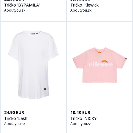
Tričko 'BYPAMILA'
Tričko 'Kiewick'
Aboutyou.sk
Aboutyou.sk
Kúpiť produt
Tričko 'Lash'
na
Aboutyou.sk
Kúpiť produt
Tričko 'NICKY'
na
A
24.90 EUR
10.43 EUR
Tričko 'Lash'
Tričko 'NICKY'
Aboutyou.sk
Aboutyou.sk