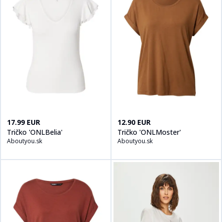
Kúpiť produt
Tričko 'ONLBelia'
na
Aboutyou.sk
Kúpiť produt
Tričko 'ONLMoster'
17.99 EUR
12.90 EUR
Tričko 'ONLBelia'
Tričko 'ONLMoster'
Aboutyou.sk
Aboutyou.sk