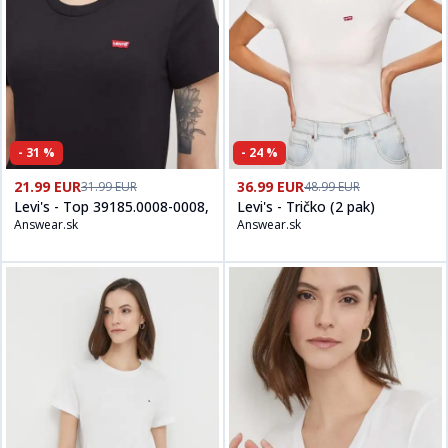
-
31
%
-
24
%
Kúpiť produt
Levi's - Top 39185.0008-0008,
Kúpiť produt
na
Answear.sk
Levi's - Tričko (2 pa
21.99 EUR
36.99 EUR
31.99 EUR
48.99 EUR
Levi's - Top 39185.0008-0008,
Levi's - Tričko (2 pak)
Answear.sk
Answear.sk