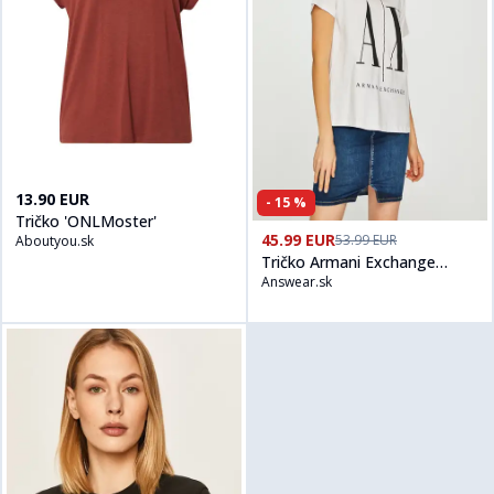
Kúpiť produt
Tričko 'ONLMoster'
na
Aboutyou.sk
13.90 EUR
-
15
%
Tričko 'ONLMoster'
Kúpiť produt
Tričko Armani Exch
45.99 EUR
53.99 EUR
Aboutyou.sk
Tričko Armani Exchange
Answear.sk
dámske, biela farba, 8NYTCX
YJG3Z