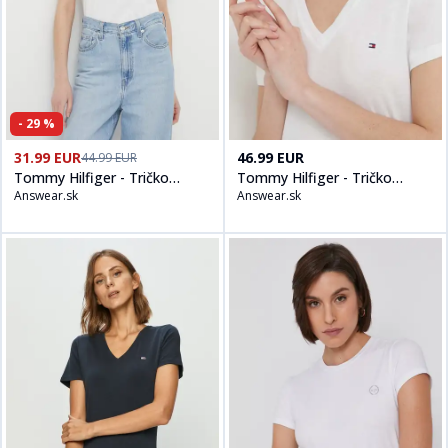
-
29
%
Kúpiť produt
Tommy Hilfiger - Tričko WW0WW22043
Kúpiť produt
Tommy Hilfiger -
na
Answear.s
31.99 EUR
46.99 EUR
44.99 EUR
Tommy Hilfiger - Tričko
Tommy Hilfiger - Tričko
Answear.sk
Answear.sk
WW0WW22043
WW0WW24969