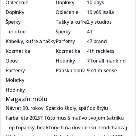
Oblečenie
Doplnky
10 days
Doplnky
Oblečenie
19 v69 italia
Šperky
Tašky a kufre
2 y studios
Tehotné
Šperky
4 f
Kabelky, kufre a tašky
Parfémy
47 brand
Kozmetika
Kozmetika
4th reckless
Obuv
Hodinky
7 for all mankind
Parfémy
Pánska obuv
9 n1 m sense
Moletky
Hodinky
Magazín mólo
Návrat 90. rokov: Späť do školy, späť do štýlu​​​​‌ ‍ ​‍​‍‌‍ ‌ ​‍‌‍‍‌‌‍‌ ‌‍‍‌‌‍ ‍​‍​‍​ ‍‍​‍​‍‌ ​ ‌‍​‌‌‍ ‍‌‍‍‌‌ ‌​‌ ‍‌​‍ ‍‌‍‍‌‌‍ ​‍​‍​‍ ​​‍​‍‌‍‍​‌ ​‍‌‍‌‌‌‍‌‍​‍​‍​ ‍‍​‍​‍‌‍‍​‌ ‌​‌ ‌​‌ ​​​ ‍‍​‍ ​‍ ‌‍ ​‌‍ ‌‍​ ‌‍​‌‌‍ ​‌‍‍​‌‍ ‌ ​ ‌ ‌​​ ‍‍​ ​ ​ ​​​ ​​​ ​​​‍ ‌ ​ ‌ ‌​‌ ‌‌‌‍‌​‌‍‍‌‌‍ ​‍ ‌‍‍‌‌‍ ‍‌ ‌​‌‍‌‌‌‍ ‍‌ ‌​​‍ ‌‍‌‌‌‍‌​‌‍‍‌‌ ‌​​‍ ‌‍ ‌‌‍ ‌‍‌​‌‍‌‌​ ‌‌ ​​‌ ​‍‌‍‌‌‌ ​ ‌‍‌‌‌‍ ‍‌ ‌​‌‍​‌‌ ‌​‌‍‍‌‌‍ ‌‍ ‍​ ‍ ‌‍‍‌‌‍‌​​ ‌​ ​‍‌‍​ ‌‍​ ‌‍‌​​ ‍​​ ‍​​ ‌‌​ ​‌​‍ ‌​ ‍​​ ​ ‌‍​‌​ ​‌​‍ ‌​ ‌​‌‍‌​​ ​‌​ ​‍​‍ ‌‌‍​‌‌‍​‌​ ​​​ ​​​‍ ‌​ ‍‌​ ‌ ​ ​‌‌‍​ ​ ​‌​ ​‌‌‍​‍‌‍‌​​ ​‍‌‍‌​‌‍‌‍​ ‌ ​ ‍ ‌ ‌​‌ ‍‌‌ ​​‌‍‌‌​ ‌‌ ​​‌‍ ‌ ​ ‌ ‌​​ ‍ ‌ ​​‌‍​‌‌ ‌​‌‍‍​​ ‌‌ ‌​‌‍‍‌‌ ‌​‌‍ ​‌‍‌‌​ ‌‍​‍‌‍​‌‌ ​ ‌‍‌‌‌‌‌‌‌ ​‍‌‍ ​​ ‌‌‍‍​‌ ‌​‌ ‌​‌ ​​​‍‌‌​ ​ ‌​​‌​‍‌‌​ ​‍‌​‌‍​‍‌‌​ ​‍‌​‌‍‌‍ ​‌‍ ‌‍​ ‌‍​‌‌‍ ​‌‍‍​‌‍ ‌ ​ ‌ ‌​​‍‌‌​ ​ ‌​​‌​ ​ ​ ​​​ ​​​ ​​​‍‌‌​ ​‍‌​‌‍‌ ​ ‌ ‌​‌ ‌‌‌‍‌​‌‍‍‌‌‍ ​‍‌‍‌‍‍‌‌‍‌​​ ‌​ ​‍‌‍​ ‌‍​ ‌‍‌​​ ‍​​ ‍​​ ‌‌​ ​‌​‍ ‌​ ‍​​ ​ ‌‍​‌​ ​‌​‍ ‌​ ‌​‌‍‌​​ ​‌​ ​‍​‍ ‌‌‍​‌‌‍​‌​ ​​​ ​​​‍ ‌​ ‍‌​ ‌ ​ ​‌‌‍​ ​ ​‌​ ​‌‌‍​‍‌‍‌​​ ​‍‌‍‌​‌‍‌‍​ ‌ ​‍‌‍‌ ‌​‌ ‍‌‌ ​​‌‍‌‌​ ‌‌ ​​‌‍ ‌ ​ ‌ ‌​​‍‌‍‌ ​​‌‍​‌‌ ‌​‌‍‍​​ ‌‌ ‌​‌‍‍‌‌ ‌​‌‍ ​‌‍‌‌​‍‌‍‌ ​​‌‍‌‌‌ ​‍‌ ​ ‌ ​​‌‍‌‌‌‍​ ‌ ‌​‌‍‍‌‌ ‌‍‌‍‌‌​ ‌‌ ​​‌ ‌‌‌‍​‍‌‍ ​‌‍‍‌‌ ​ ‌‍‍​‌‍‌‌‌‍‌​​‍​‍‌ ‌
Farba leta 2025? Túto musíš mať vo svojom šatníku ​​​​‌ ‍ ​‍​‍‌‍ ‌ ​‍‌‍‍‌‌‍‌ ‌‍‍‌‌‍ ‍​‍​‍​ ‍‍​‍​‍‌ ​ ‌‍​‌‌‍ ‍‌‍‍‌‌ ‌​‌ ‍‌​‍ ‍‌‍‍‌‌‍ ​‍​‍​‍ ​​‍​‍‌‍‍​‌ ​‍‌‍‌‌‌‍‌‍​‍​‍​ ‍‍​‍​‍‌‍‍​‌ ‌​‌ ‌​‌ ​​​ ‍‍​‍ ​‍ ‌‍ ​‌‍ ‌‍​ ‌‍​‌‌‍ ​‌‍‍​‌‍ ‌ ​ ‌ ‌​​ ‍‍​ ​ ​ ​​​ ​​​ ​​​‍ ‌ ​ ‌ ‌​‌ ‌‌‌‍‌​‌‍‍‌‌‍ ​‍ ‌‍‍‌‌‍ ‍‌ ‌​‌‍‌‌‌‍ ‍‌ ‌​​‍ ‌‍‌‌‌‍‌​‌‍‍‌‌ ‌​​‍ ‌‍ ‌‌‍ ‌‍‌​‌‍‌‌​ ‌‌ ​​‌ ​‍‌‍‌‌‌ ​ ‌‍‌‌‌‍ ‍‌ ‌​‌‍​‌‌ ‌​‌‍‍‌‌‍ ‌‍ ‍​ ‍ ‌‍‍‌‌‍‌​​ ‌​ ​‌‌‍​‌​ ‌​​ ‌‍​ ​​‌‍​‌​ ​‍‌‍​‍​‍ ‌​ ‍​‌‍​‍‌‍​‍‌‍‌‍​‍ ‌​ ‌​‌‍‌‍​ ​​​ ​‍​‍ ‌‌‍​‌‌‍​‍​ ‌ ‌‍‌‍​‍ ‌‌‍‌‍​ ‍‌‌‍​ ‌‍​‍​ ‍‌​ ‍‌‌‍‌‌​ ​​‌‍‌‍​ ​ ‌‍‌​​ ​‍​ ‍ ‌ ‌​‌ ‍‌‌ ​​‌‍‌‌​ ‌‌ ​​‌‍ ‌ ​ ‌ ‌​​ ‍ ‌ ​​‌‍​‌‌ ‌​‌‍‍​​ ‌‌ ‌​‌‍‍‌‌ ‌​‌‍ ​‌‍‌‌​ ‌‍​‍‌‍​‌‌ ​ ‌‍‌‌‌‌‌‌‌ ​‍‌‍ ​​ ‌‌‍‍​‌ ‌​‌ ‌​‌ ​​​‍‌‌​ ​ ‌​​‌​‍‌‌​ ​‍‌​‌‍​‍‌‌​ ​‍‌​‌‍‌‍ ​‌‍ ‌‍​ ‌‍​‌‌‍ ​‌‍‍​‌‍ ‌ ​ ‌ ‌​​‍‌‌​ ​ ‌​​‌​ ​ ​ ​​​ ​​​ ​​​‍‌‌​ ​‍‌​‌‍‌ ​ ‌ ‌​‌ ‌‌‌‍‌​‌‍‍‌‌‍ ​‍‌‍‌‍‍‌‌‍‌​​ ‌​ ​‌‌‍​‌​ ‌​​ ‌‍​ ​​‌‍​‌​ ​‍‌‍​‍​‍ ‌​ ‍​‌‍​‍‌‍​‍‌‍‌‍​‍ ‌​ ‌​‌‍‌‍​ ​​​ ​‍​‍ ‌‌‍​‌‌‍​‍​ ‌ ‌‍‌‍​‍ ‌‌‍‌‍​ ‍‌‌‍​ ‌‍​‍​ ‍‌​ ‍‌‌‍‌‌​ ​​‌‍‌‍​ ​ ‌‍‌​​ ​‍​‍‌‍‌ ‌​‌ ‍‌‌ ​​‌‍‌‌​ ‌‌ ​​‌‍ ‌ ​ ‌ ‌​​‍‌‍‌ ​​‌‍​‌‌ ‌​‌‍‍​​ ‌‌ ‌​‌‍‍‌‌ ‌​‌‍ ​‌‍‌‌​‍‌‍‌ ​​‌‍‌‌‌ ​‍‌ ​ ‌ ​​‌‍‌‌‌‍​ ‌ ‌​‌‍‍‌‌ ‌‍‌‍‌‌​ ‌‌ ​​‌ ‌‌‌‍​‍‌‍ ​‌‍‍‌‌ ​ ‌‍‍​‌‍‌‌‌‍‌​​‍​‍‌ ‌
Top topánky, bez ktorých na dovolenku neodchádzaj​​​​‌ ‍ ​‍​‍‌‍ ‌ ​‍‌‍‍‌‌‍‌ ‌‍‍‌‌‍ ‍​‍​‍​ ‍‍​‍​‍‌ ​ ‌‍​‌‌‍ ‍‌‍‍‌‌ ‌​‌ ‍‌​‍ ‍‌‍‍‌‌‍ ​‍​‍​‍ ​​‍​‍‌‍‍​‌ ​‍‌‍‌‌‌‍‌‍​‍​‍​ ‍‍​‍​‍‌‍‍​‌ ‌​‌ ‌​‌ ​​​ ‍‍​‍ ​‍ ‌‍ ​‌‍ ‌‍​ ‌‍​‌‌‍ ​‌‍‍​‌‍ ‌ ​ ‌ ‌​​ ‍‍​ ​ ​ ​​​ ​​​ ​​​‍ ‌ ​ ‌ ‌​‌ ‌‌‌‍‌​‌‍‍‌‌‍ ​‍ ‌‍‍‌‌‍ ‍‌ ‌​‌‍‌‌‌‍ ‍‌ ‌​​‍ ‌‍‌‌‌‍‌​‌‍‍‌‌ ‌​​‍ ‌‍ ‌‌‍ ‌‍‌​‌‍‌‌​ ‌‌ ​​‌ ​‍‌‍‌‌‌ ​ ‌‍‌‌‌‍ ‍‌ ‌​‌‍​‌‌ ‌​‌‍‍‌‌‍ ‌‍ ‍​ ‍ ‌‍‍‌‌‍‌​​ ‌​ ​‌​ ‍‌​ ​‍‌‍​ ​ ‌ ​ ​‌​ ‌‌​ ​‍​‍ ‌‌‍​‌‌‍​‌​ ‍​‌‍​‍​‍ ‌​ ‌​​ ‌‌​ ‍‌‌‍‌‍​‍ ‌‌‍​‌​ ‍​​ ‌ ​ ‍​​‍ ‌​ ‍‌​ ‌ ​ ​​​ ‍‌‌‍​ ​ ‍​​ ‍‌​ ​‍​ ​​‌‍‌‍‌‍​‍‌‍‌‌​ ‍ ‌ ‌​‌ ‍‌‌ ​​‌‍‌‌​ ‌‌ ​​‌‍ ‌ ​ ‌ ‌​​ ‍ ‌ ​​‌‍​‌‌ ‌​‌‍‍​​ ‌‌ ‌​‌‍‍‌‌ ‌​‌‍ ​‌‍‌‌​ ‌‍​‍‌‍​‌‌ ​ ‌‍‌‌‌‌‌‌‌ ​‍‌‍ ​​ ‌‌‍‍​‌ ‌​‌ ‌​‌ ​​​‍‌‌​ ​ ‌​​‌​‍‌‌​ ​‍‌​‌‍​‍‌‌​ ​‍‌​‌‍‌‍ ​‌‍ ‌‍​ ‌‍​‌‌‍ ​‌‍‍​‌‍ ‌ ​ ‌ ‌​​‍‌‌​ ​ ‌​​‌​ ​ ​ ​​​ ​​​ ​​​‍‌‌​ ​‍‌​‌‍‌ ​ ‌ ‌​‌ ‌‌‌‍‌​‌‍‍‌‌‍ ​‍‌‍‌‍‍‌‌‍‌​​ ‌​ ​‌​ ‍‌​ ​‍‌‍​ ​ ‌ ​ ​‌​ ‌‌​ ​‍​‍ ‌‌‍​‌‌‍​‌​ ‍​‌‍​‍​‍ ‌​ ‌​​ ‌‌​ ‍‌‌‍‌‍​‍ ‌‌‍​‌​ ‍​​ ‌ ​ ‍​​‍ ‌​ ‍‌​ ‌ ​ ​​​ ‍‌‌‍​ ​ ‍​​ ‍‌​ ​‍​ ​​‌‍‌‍‌‍​‍‌‍‌‌​‍‌‍‌ ‌​‌ ‍‌‌ ​​‌‍‌‌​ ‌‌ ​​‌‍ ‌ ​ ‌ ‌​​‍‌‍‌ ​​‌‍​‌‌ ‌​‌‍‍​​ ‌‌ ‌​‌‍‍‌‌ ‌​‌‍ ​‌‍‌‌​‍‌‍‌ ​​‌‍‌‌‌ ​‍‌ ​ ‌ ​​‌‍‌‌‌‍​ ‌ ‌​‌‍‍‌‌ ‌‍‌‍‌‌​ ‌‌ ​​‌ ‌‌‌‍​‍‌‍ ​‌‍‍‌‌ ​ ‌‍‍​‌‍‌‌‌‍‌​​‍​‍‌ ‌