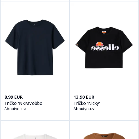
Kúpiť produt
Tričko 'NKMVobbo'
na
Kúpiť produt
Aboutyou.sk
Tričko 'Nicky'
na
Ab
8.99 EUR
13.90 EUR
Tričko 'NKMVobbo'
Tričko 'Nicky'
Aboutyou.sk
Aboutyou.sk