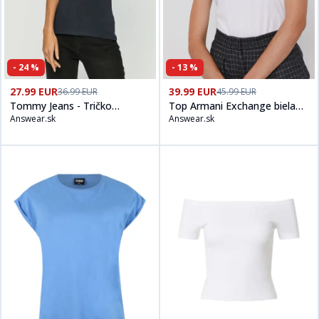
-
24
%
-
13
%
Kúpiť produt
Tommy Jeans - Tričko DW0DW09197
Kúpiť produt
Top Armani Exchan
na
Answear.sk
27.99 EUR
39.99 EUR
36.99 EUR
45.99 EUR
Tommy Jeans - Tričko
Top Armani Exchange biela
Answear.sk
Answear.sk
DW0DW09197
farba, 8NYT74 Y8C7Z NOS