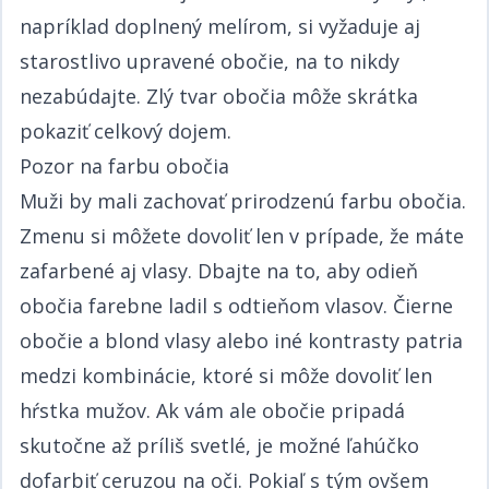
napríklad doplnený melírom, si vyžaduje aj
starostlivo upravené obočie, na to nikdy
nezabúdajte. Zlý tvar obočia môže skrátka
pokaziť celkový dojem.​​​​‌ ‍ ​‍​‍‌‍ ‌ ​‍‌‍‍‌‌‍‌ ‌‍‍‌‌‍ ‍​‍​‍​ ‍‍​‍​‍‌ ​ ‌‍​‌‌‍ ‍‌‍‍‌‌ ‌​‌ ‍‌​‍ ‍‌‍‍‌‌‍ ​‍​‍​‍ ​​‍​‍‌‍‍​‌ ​‍‌‍‌‌‌‍‌‍​‍​‍​ ‍‍​‍​‍‌‍‍​‌ ‌​‌ ‌​‌ ​​​ ‍‍​‍ ​‍ ‌‍ ​‌‍ ‌‍​ ‌‍​‌‌‍ ​‌‍‍​‌‍ ‌ ​ ‌ ‌​​ ‍‍​ ​ ​ ​​​ ​​​ ​​​‍ ‌ ​ ‌ ‌​‌ ‌‌‌‍‌​‌‍‍‌‌‍ ​‍ ‌‍‍‌‌‍ ‍‌ ‌​‌‍‌‌‌‍ ‍‌ ‌​​‍ ‌‍‌‌‌‍‌​‌‍‍‌‌ ‌​​‍ ‌‍ ‌‌‍ ‌‍‌​‌‍‌‌​ ‌‌ ​​‌ ​‍‌‍‌‌‌ ​ ‌‍‌‌‌‍ ‍‌ ‌​‌‍​‌‌ ‌​‌‍‍‌‌‍ ‌‍ ‍​ ‍ ‌‍‍‌‌‍‌​​ ‌‌ ​​‌‍ ‌ ​ ‌ ‌​​‍ ‌​ ​‍​ ‍​​ ‌‍​ ‌​​ ‍​​ ​ ​ ‍ ‌ ‌​‌ ‍‌‌ ​​‌‍‌‌​ ‌‌ ​​‌‍ ‌ ​ ‌ ‌​​ ‍ ‌ ​​‌‍​‌‌ ‌​‌‍‍​​ ‌‌‍​ ‌‍ ‌‍ ‍‌ ‌​‌‍‌‌‌‍ ‍‌ ‌​​‍‌‌​ ‌‌‌​​‍‌‌ ‌‍‍ ‌‍‌‌‌ ‍‌​‍‌‌​ ​ ‌​‌​​‍‌‌​ ​ ‌​‌​​‍‌‌​ ​‍​ ​‍‌‍​‍​ ​ ‌‍‌​​ ​‍‌‍‌‌​ ‌‌‌‍​‌‌‍​ ‌‍‌‌‌‍​‌​ ‌‌​ ‌ ​‍‌‌​ ​‍​ ​‍​‍‌‌​ ‌‌‌​‌​​‍ ‍‌‍​ ‌‍‍​‌‍‍‌‌‍ ​‌‍‌​‌ ​‍‌‍‌‌‌‍ ‍​‍‌‌​ ‌‌‌​​‍‌‌ ‌‍‍ ‌‍‌‌‌ ‍‌​‍‌‌​ ​ ‌​‌​​‍‌‌​ ​ ‌​‌​​‍‌‌​ ​‍​ ​‍‌‍​‍​ ​ ‌‍‌​​ ​‍‌‍‌‌​ ‌‌‌‍​‌‌‍​ ‌‍‌‌‌‍​‌​ ‌‌​ ‌ ​ ​​​‍‌‌​ ​‍​ ​‍​‍‌‌​ ‌‌‌​‌​​‍ ‍‌ ‌​‌‍‌‌‌ ‍​‌ ‌​​ ‌‍​‍‌‍​‌‌ ​ ‌‍‌‌‌‌‌‌‌ ​‍‌‍ ​​ ‌‌‍‍​‌ ‌​‌ ‌​‌ ​​​‍‌‌​ ​ ‌​​‌​‍‌‌​ ​‍‌​‌‍​‍‌‌​ ​‍‌​‌‍‌‍ ​‌‍ ‌‍​ ‌‍​‌‌‍ ​‌‍‍​‌‍ ‌ ​ ‌ ‌​​‍‌‌​ ​ ‌​​‌​ ​ ​ ​​​ ​​​ ​​​‍‌‌​ ​‍‌​‌‍‌ ​ ‌ ‌​‌ ‌‌‌‍‌​‌‍‍‌‌‍ ​‍‌‍‌‍‍‌‌‍‌​​ ‌‌ ​​‌‍ ‌ ​ ‌ ‌​​‍ ‌​ ​‍​ ‍​​ ‌‍​ ‌​​ ‍​​ ​ ​‍‌‍‌ ‌​‌ ‍‌‌ ​​‌‍‌‌​ ‌‌ ​​‌‍ ‌ ​ ‌ ‌​​‍‌‍‌ ​​‌‍​‌‌ ‌​‌‍‍​​ ‌‌‍​ ‌‍ ‌‍ ‍‌ ‌​‌‍‌‌‌‍ ‍‌ ‌​​‍‌‌​ ‌‌‌​​‍‌‌ ‌‍‍ ‌‍‌‌‌ ‍‌​‍‌‌​ ​ ‌​‌​​‍‌‌​ ​ ‌​‌​​‍‌‌​ ​‍​ ​‍‌‍​‍​ ​ ‌‍‌​​ ​‍‌‍‌‌​ ‌‌‌‍​‌‌‍​ ‌‍‌‌‌‍​‌​ ‌‌​ ‌ ​‍‌‌​ ​‍​ ​‍​‍‌‌​ ‌‌‌​‌​​‍ ‍‌‍​ ‌‍‍​‌‍‍‌‌‍ ​‌‍‌​‌ ​‍‌‍‌‌‌‍ ‍​‍‌‌​ ‌‌‌​​‍‌‌ ‌‍‍ ‌‍‌‌‌ ‍‌​‍‌‌​ ​ ‌​‌​​‍‌‌​ ​ ‌​‌​​‍‌‌​ ​‍​ ​‍‌‍​‍​ ​ ‌‍‌​​ ​‍‌‍‌‌​ ‌‌‌‍​‌‌‍​ ‌‍‌‌‌‍​‌​ ‌‌​ ‌ ​ ​​​‍‌‌​ ​‍​ ​‍​‍‌‌​ ‌‌‌​‌​​‍ ‍‌ ‌​‌‍‌‌‌ ‍​‌ ‌​​‍‌‍‌ ​​‌‍‌‌‌ ​‍‌ ​ ‌ ​​‌‍‌‌‌‍​ ‌ ‌​‌‍‍‌‌ ‌‍‌‍‌‌​ ‌‌ ​​‌ ‌‌‌‍​‍‌‍ ​‌‍‍‌‌ ​ ‌‍‍​‌‍‌‌‌‍‌​​‍​‍‌ ‌
Pozor na farbu obočia​​​​‌ ‍ ​‍​‍‌‍ ‌ ​‍‌‍‍‌‌‍‌ ‌‍‍‌‌‍ ‍​‍​‍​ ‍‍​‍​‍‌ ​ ‌‍​‌‌‍ ‍‌‍‍‌‌ ‌​‌ ‍‌​‍ ‍‌‍‍‌‌‍ ​‍​‍​‍ ​​‍​‍‌‍‍​‌ ​‍‌‍‌‌‌‍‌‍​‍​‍​ ‍‍​‍​‍‌‍‍​‌ ‌​‌ ‌​‌ ​​​ ‍‍​‍ ​‍ ‌‍ ​‌‍ ‌‍​ ‌‍​‌‌‍ ​‌‍‍​‌‍ ‌ ​ ‌ ‌​​ ‍‍​ ​ ​ ​​​ ​​​ ​​​‍ ‌ ​ ‌ ‌​‌ ‌‌‌‍‌​‌‍‍‌‌‍ ​‍ ‌‍‍‌‌‍ ‍‌ ‌​‌‍‌‌‌‍ ‍‌ ‌​​‍ ‌‍‌‌‌‍‌​‌‍‍‌‌ ‌​​‍ ‌‍ ‌‌‍ ‌‍‌​‌‍‌‌​ ‌‌ ​​‌ ​‍‌‍‌‌‌ ​ ‌‍‌‌‌‍ ‍‌ ‌​‌‍​‌‌ ‌​‌‍‍‌‌‍ ‌‍ ‍​ ‍ ‌‍‍‌‌‍‌​​ ‌‌ ​​‌‍ ‌ ​ ‌ ‌​​‍ ‌​ ​‍​ ‍​​ ‌‍​ ‌​​ ‍​​ ​ ​ ‍ ‌ ‌​‌ ‍‌‌ ​​‌‍‌‌​ ‌‌ ​​‌‍ ‌ ​ ‌ ‌​​ ‍ ‌ ​​‌‍​‌‌ ‌​‌‍‍​​ ‌‌‍​ ‌‍ ‌‍ ‍‌ ‌​‌‍‌‌‌‍ ‍‌ ‌​​‍‌‌​ ‌‌‌​​‍‌‌ ‌‍‍ ‌‍‌‌‌ ‍‌​‍‌‌​ ​ ‌​‌​​‍‌‌​ ​ ‌​‌​​‍‌‌​ ​‍​ ​‍​ ‍​​ ​‌​ ‌ ​ ‌​​ ​‌‌‍​ ​ ‍‌​ ‌ ‌‍‌​​ ​​‌‍​‍‌‍‌​​‍‌‌​ ​‍​ ​‍​‍‌‌​ ‌‌‌​‌​​‍ ‍‌‍​ ‌‍‍​‌‍‍‌‌‍ ​‌‍‌​‌ ​‍‌‍‌‌‌‍ ‍​‍‌‌​ ‌‌‌​​‍‌‌ ‌‍‍ ‌‍‌‌‌ ‍‌​‍‌‌​ ​ ‌​‌​​‍‌‌​ ​ ‌​‌​​‍‌‌​ ​‍​ ​‍​ ‍​​ ​‌​ ‌ ​ ‌​​ ​‌‌‍​ ​ ‍‌​ ‌ ‌‍‌​​ ​​‌‍​‍‌‍‌​​ ​​​‍‌‌​ ​‍​ ​‍​‍‌‌​ ‌‌‌​‌​​‍ ‍‌ ‌​‌‍‌‌‌ ‍​‌ ‌​​ ‌‍​‍‌‍​‌‌ ​ ‌‍‌‌‌‌‌‌‌ ​‍‌‍ ​​ ‌‌‍‍​‌ ‌​‌ ‌​‌ ​​​‍‌‌​ ​ ‌​​‌​‍‌‌​ ​‍‌​‌‍​‍‌‌​ ​‍‌​‌‍‌‍ ​‌‍ ‌‍​ ‌‍​‌‌‍ ​‌‍‍​‌‍ ‌ ​ ‌ ‌​​‍‌‌​ ​ ‌​​‌​ ​ ​ ​​​ ​​​ ​​​‍‌‌​ ​‍‌​‌‍‌ ​ ‌ ‌​‌ ‌‌‌‍‌​‌‍‍‌‌‍ ​‍‌‍‌‍‍‌‌‍‌​​ ‌‌ ​​‌‍ ‌ ​ ‌ ‌​​‍ ‌​ ​‍​ ‍​​ ‌‍​ ‌​​ ‍​​ ​ ​‍‌‍‌ ‌​‌ ‍‌‌ ​​‌‍‌‌​ ‌‌ ​​‌‍ ‌ ​ ‌ ‌​​‍‌‍‌ ​​‌‍​‌‌ ‌​‌‍‍​​ ‌‌‍​ ‌‍ ‌‍ ‍‌ ‌​‌‍‌‌‌‍ ‍‌ ‌​​‍‌‌​ ‌‌‌​​‍‌‌ ‌‍‍ ‌‍‌‌‌ ‍‌​‍‌‌​ ​ ‌​‌​​‍‌‌​ ​ ‌​‌​​‍‌‌​ ​‍​ ​‍​ ‍​​ ​‌​ ‌ ​ ‌​​ ​‌‌‍​ ​ ‍‌​ ‌ ‌‍‌​​ ​​‌‍​‍‌‍‌​​‍‌‌​ ​‍​ ​‍​‍‌‌​ ‌‌‌​‌​​‍ ‍‌‍​ ‌‍‍​‌‍‍‌‌‍ ​‌‍‌​‌ ​‍‌‍‌‌‌‍ ‍​‍‌‌​ ‌‌‌​​‍‌‌ ‌‍‍ ‌‍‌‌‌ ‍‌​‍‌‌​ ​ ‌​‌​​‍‌‌​ ​ ‌​‌​​‍‌‌​ ​‍​ ​‍​ ‍​​ ​‌​ ‌ ​ ‌​​ ​‌‌‍​ ​ ‍‌​ ‌ ‌‍‌​​ ​​‌‍​‍‌‍‌​​ ​​​‍‌‌​ ​‍​ ​‍​‍‌‌​ ‌‌‌​‌​​‍ ‍‌ ‌​‌‍‌‌‌ ‍​‌ ‌​​‍‌‍‌ ​​‌‍‌‌‌ ​‍‌ ​ ‌ ​​‌‍‌‌‌‍​ ‌ ‌​‌‍‍‌‌ ‌‍‌‍‌‌​ ‌‌ ​​‌ ‌‌‌‍​‍‌‍ ​‌‍‍‌‌ ​ ‌‍‍​‌‍‌‌‌‍‌​​‍​‍‌ ‌
Muži by mali zachovať prirodzenú farbu obočia.
Zmenu si môžete dovoliť len v prípade, že máte
zafarbené aj vlasy. Dbajte na to, aby odieň
obočia farebne ladil s odtieňom vlasov. Čierne
obočie a blond vlasy alebo iné kontrasty patria
medzi kombinácie, ktoré si môže dovoliť len
hŕstka mužov. Ak vám ale obočie pripadá
skutočne až príliš svetlé, je možné ľahúčko
dofarbiť ceruzou na oči. Pokiaľ s tým ovšem