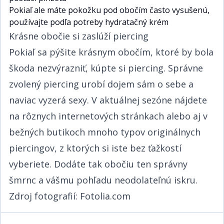
Pokiaľ ale máte pokožku pod obočím často vysušenú,
používajte podľa potreby hydratačný krém​​​​‌ ‍ ​‍​‍‌‍ ‌ ​‍‌‍‍‌‌‍‌ ‌‍‍‌‌‍ ‍​‍​‍​ ‍‍​‍​‍‌ ​ ‌‍​‌‌‍ ‍‌‍‍‌‌ ‌​‌ ‍‌​‍ ‍‌‍‍‌‌‍ ​‍​‍​‍ ​​‍​‍‌‍‍​‌ ​‍‌‍‌‌‌‍‌‍​‍​‍​ ‍‍​‍​‍‌‍‍​‌ ‌​‌ ‌​‌ ​​​ ‍‍​‍ ​‍ ‌‍ ​‌‍ ‌‍​ ‌‍​‌‌‍ ​‌‍‍​‌‍ ‌ ​ ‌ ‌​​ ‍‍​ ​ ​ ​​​ ​​​ ​​​‍ ‌ ​ ‌ ‌​‌ ‌‌‌‍‌​‌‍‍‌‌‍ ​‍ ‌‍‍‌‌‍ ‍‌ ‌​‌‍‌‌‌‍ ‍‌ ‌​​‍ ‌‍‌‌‌‍‌​‌‍‍‌‌ ‌​​‍ ‌‍ ‌‌‍ ‌‍‌​‌‍‌‌​ ‌‌ ​​‌ ​‍‌‍‌‌‌ ​ ‌‍‌‌‌‍ ‍‌ ‌​‌‍​‌‌ ‌​‌‍‍‌‌‍ ‌‍ ‍​ ‍ ‌‍‍‌‌‍‌​​ ‌‌ ​​‌‍ ‌ ​ ‌ ‌​​‍ ‌​ ​‍​ ‍​​ ‌‍​ ‌​​ ‍​​ ​ ​ ‍ ‌ ‌​‌ ‍‌‌ ​​‌‍‌‌​ ‌‌ ​​‌‍ ‌ ​ ‌ ‌​​ ‍ ‌ ​​‌‍​‌‌ ‌​‌‍‍​​ ‌‌‍​ ‌‍ ‌‍ ‍‌ ‌​‌‍‌‌‌‍ ‍‌ ‌​​‍‌‌​ ‌‌‌​​‍‌‌ ‌‍‍ ‌‍‌‌‌ ‍‌​‍‌‌​ ​ ‌​‌​​‍‌‌​ ​ ‌​‌​​‍‌‌​ ​‍​ ​‍​ ‌ ‌‍​‌​ ​ ‌‍​‍​ ‌ ​ ‍​​ ​‌​ ‍​​ ‌​​ ​‌‌‍‌‌​ ​ ​‍‌‌​ ​‍​ ​‍​‍‌‌​ ‌‌‌​‌​​‍ ‍‌‍​ ‌‍‍​‌‍‍‌‌‍ ​‌‍‌​‌ ​‍‌‍‌‌‌‍ ‍​‍‌‌​ ‌‌‌​​‍‌‌ ‌‍‍ ‌‍‌‌‌ ‍‌​‍‌‌​ ​ ‌​‌​​‍‌‌​ ​ ‌​‌​​‍‌‌​ ​‍​ ​‍​ ‌ ‌‍​‌​ ​ ‌‍​‍​ ‌ ​ ‍​​ ​‌​ ‍​​ ‌​​ ​‌‌‍‌‌​ ​ ​ ​​​‍‌‌​ ​‍​ ​‍​‍‌‌​ ‌‌‌​‌​​‍ ‍‌ ‌​‌‍‌‌‌ ‍​‌ ‌​​ ‌‍​‍‌‍​‌‌ ​ ‌‍‌‌‌‌‌‌‌ ​‍‌‍ ​​ ‌‌‍‍​‌ ‌​‌ ‌​‌ ​​​‍‌‌​ ​ ‌​​‌​‍‌‌​ ​‍‌​‌‍​‍‌‌​ ​‍‌​‌‍‌‍ ​‌‍ ‌‍​ ‌‍​‌‌‍ ​‌‍‍​‌‍ ‌ ​ ‌ ‌​​‍‌‌​ ​ ‌​​‌​ ​ ​ ​​​ ​​​ ​​​‍‌‌​ ​‍‌​‌‍‌ ​ ‌ ‌​‌ ‌‌‌‍‌​‌‍‍‌‌‍ ​‍‌‍‌‍‍‌‌‍‌​​ ‌‌ ​​‌‍ ‌ ​ ‌ ‌​​‍ ‌​ ​‍​ ‍​​ ‌‍​ ‌​​ ‍​​ ​ ​‍‌‍‌ ‌​‌ ‍‌‌ ​​‌‍‌‌​ ‌‌ ​​‌‍ ‌ ​ ‌ ‌​​‍‌‍‌ ​​‌‍​‌‌ ‌​‌‍‍​​ ‌‌‍​ ‌‍ ‌‍ ‍‌ ‌​‌‍‌‌‌‍ ‍‌ ‌​​‍‌‌​ ‌‌‌​​‍‌‌ ‌‍‍ ‌‍‌‌‌ ‍‌​‍‌‌​ ​ ‌​‌​​‍‌‌​ ​ ‌​‌​​‍‌‌​ ​‍​ ​‍​ ‌ ‌‍​‌​ ​ ‌‍​‍​ ‌ ​ ‍​​ ​‌​ ‍​​ ‌​​ ​‌‌‍‌‌​ ​ ​‍‌‌​ ​‍​ ​‍​‍‌‌​ ‌‌‌​‌​​‍ ‍‌‍​ ‌‍‍​‌‍‍‌‌‍ ​‌‍‌​‌ ​‍‌‍‌‌‌‍ ‍​‍‌‌​ ‌‌‌​​‍‌‌ ‌‍‍ ‌‍‌‌‌ ‍‌​‍‌‌​ ​ ‌​‌​​‍‌‌​ ​ ‌​‌​​‍‌‌​ ​‍​ ​‍​ ‌ ‌‍​‌​ ​ ‌‍​‍​ ‌ ​ ‍​​ ​‌​ ‍​​ ‌​​ ​‌‌‍‌‌​ ​ ​ ​​​‍‌‌​ ​‍​ ​‍​‍‌‌​ ‌‌‌​‌​​‍ ‍‌ ‌​‌‍‌‌‌ ‍​‌ ‌​​‍‌‍‌ ​​‌‍‌‌‌ ​‍‌ ​ ‌ ​​‌‍‌‌‌‍​ ‌ ‌​‌‍‍‌‌ ‌‍‌‍‌‌​ ‌‌ ​​‌ ‌‌‌‍​‍‌‍ ​‌‍‍‌‌ ​ ‌‍‍​‌‍‌‌‌‍‌​​‍​‍‌ ‌
Krásne obočie si zaslúží piercing​​​​‌ ‍ ​‍​‍‌‍ ‌ ​‍‌‍‍‌‌‍‌ ‌‍‍‌‌‍ ‍​‍​‍​ ‍‍​‍​‍‌ ​ ‌‍​‌‌‍ ‍‌‍‍‌‌ ‌​‌ ‍‌​‍ ‍‌‍‍‌‌‍ ​‍​‍​‍ ​​‍​‍‌‍‍​‌ ​‍‌‍‌‌‌‍‌‍​‍​‍​ ‍‍​‍​‍‌‍‍​‌ ‌​‌ ‌​‌ ​​​ ‍‍​‍ ​‍ ‌‍ ​‌‍ ‌‍​ ‌‍​‌‌‍ ​‌‍‍​‌‍ ‌ ​ ‌ ‌​​ ‍‍​ ​ ​ ​​​ ​​​ ​​​‍ ‌ ​ ‌ ‌​‌ ‌‌‌‍‌​‌‍‍‌‌‍ ​‍ ‌‍‍‌‌‍ ‍‌ ‌​‌‍‌‌‌‍ ‍‌ ‌​​‍ ‌‍‌‌‌‍‌​‌‍‍‌‌ ‌​​‍ ‌‍ ‌‌‍ ‌‍‌​‌‍‌‌​ ‌‌ ​​‌ ​‍‌‍‌‌‌ ​ ‌‍‌‌‌‍ ‍‌ ‌​‌‍​‌‌ ‌​‌‍‍‌‌‍ ‌‍ ‍​ ‍ ‌‍‍‌‌‍‌​​ ‌‌ ​​‌‍ ‌ ​ ‌ ‌​​‍ ‌​ ​‍​ ‍​​ ‌‍​ ‌​​ ‍​​ ​ ​ ‍ ‌ ‌​‌ ‍‌‌ ​​‌‍‌‌​ ‌‌ ​​‌‍ ‌ ​ ‌ ‌​​ ‍ ‌ ​​‌‍​‌‌ ‌​‌‍‍​​ ‌‌‍​ ‌‍ ‌‍ ‍‌ ‌​‌‍‌‌‌‍ ‍‌ ‌​​‍‌‌​ ‌‌‌​​‍‌‌ ‌‍‍ ‌‍‌‌‌ ‍‌​‍‌‌​ ​ ‌​‌​​‍‌‌​ ​ ‌​‌​​‍‌‌​ ​‍​ ​‍​ ‌ ​ ​‌​ ‌​​ ‌‌‌‍​ ​ ​‍​ ‍​​ ‌ ​ ​‌​ ‍​‌‍​‌‌‍​‍​‍‌‌​ ​‍​ ​‍​‍‌‌​ ‌‌‌​‌​​‍ ‍‌‍​ ‌‍‍​‌‍‍‌‌‍ ​‌‍‌​‌ ​‍‌‍‌‌‌‍ ‍​‍‌‌​ ‌‌‌​​‍‌‌ ‌‍‍ ‌‍‌‌‌ ‍‌​‍‌‌​ ​ ‌​‌​​‍‌‌​ ​ ‌​‌​​‍‌‌​ ​‍​ ​‍​ ‌ ​ ​‌​ ‌​​ ‌‌‌‍​ ​ ​‍​ ‍​​ ‌ ​ ​‌​ ‍​‌‍​‌‌‍​‍​ ​​​‍‌‌​ ​‍​ ​‍​‍‌‌​ ‌‌‌​‌​​‍ ‍‌ ‌​‌‍‌‌‌ ‍​‌ ‌​​ ‌‍​‍‌‍​‌‌ ​ ‌‍‌‌‌‌‌‌‌ ​‍‌‍ ​​ ‌‌‍‍​‌ ‌​‌ ‌​‌ ​​​‍‌‌​ ​ ‌​​‌​‍‌‌​ ​‍‌​‌‍​‍‌‌​ ​‍‌​‌‍‌‍ ​‌‍ ‌‍​ ‌‍​‌‌‍ ​‌‍‍​‌‍ ‌ ​ ‌ ‌​​‍‌‌​ ​ ‌​​‌​ ​ ​ ​​​ ​​​ ​​​‍‌‌​ ​‍‌​‌‍‌ ​ ‌ ‌​‌ ‌‌‌‍‌​‌‍‍‌‌‍ ​‍‌‍‌‍‍‌‌‍‌​​ ‌‌ ​​‌‍ ‌ ​ ‌ ‌​​‍ ‌​ ​‍​ ‍​​ ‌‍​ ‌​​ ‍​​ ​ ​‍‌‍‌ ‌​‌ ‍‌‌ ​​‌‍‌‌​ ‌‌ ​​‌‍ ‌ ​ ‌ ‌​​‍‌‍‌ ​​‌‍​‌‌ ‌​‌‍‍​​ ‌‌‍​ ‌‍ ‌‍ ‍‌ ‌​‌‍‌‌‌‍ ‍‌ ‌​​‍‌‌​ ‌‌‌​​‍‌‌ ‌‍‍ ‌‍‌‌‌ ‍‌​‍‌‌​ ​ ‌​‌​​‍‌‌​ ​ ‌​‌​​‍‌‌​ ​‍​ ​‍​ ‌ ​ ​‌​ ‌​​ ‌‌‌‍​ ​ ​‍​ ‍​​ ‌ ​ ​‌​ ‍​‌‍​‌‌‍​‍​‍‌‌​ ​‍​ ​‍​‍‌‌​ ‌‌‌​‌​​‍ ‍‌‍​ ‌‍‍​‌‍‍‌‌‍ ​‌‍‌​‌ ​‍‌‍‌‌‌‍ ‍​‍‌‌​ ‌‌‌​​‍‌‌ ‌‍‍ ‌‍‌‌‌ ‍‌​‍‌‌​ ​ ‌​‌​​‍‌‌​ ​ ‌​‌​​‍‌‌​ ​‍​ ​‍​ ‌ ​ ​‌​ ‌​​ ‌‌‌‍​ ​ ​‍​ ‍​​ ‌ ​ ​‌​ ‍​‌‍​‌‌‍​‍​ ​​​‍‌‌​ ​‍​ ​‍​‍‌‌​ ‌‌‌​‌​​‍ ‍‌ ‌​‌‍‌‌‌ ‍​‌ ‌​​‍‌‍‌ ​​‌‍‌‌‌ ​‍‌ ​ ‌ ​​‌‍‌‌‌‍​ ‌ ‌​‌‍‍‌‌ ‌‍‌‍‌‌​ ‌‌ ​​‌ ‌‌‌‍​‍‌‍ ​‌‍‍‌‌ ​ ‌‍‍​‌‍‌‌‌‍‌​​‍​‍‌ ‌
Pokiaľ sa pýšite krásnym obočím, ktoré by bola
škoda nezvýrazniť, kúpte si piercing. Správne
zvolený piercing urobí dojem sám o sebe a
naviac vyzerá sexy. V aktuálnej sezóne nájdete
na rôznych internetových stránkach alebo aj v
bežných butikoch mnoho typov originálnych
piercingov, z ktorých si iste bez ťažkostí
vyberiete. Dodáte tak obočiu ten správny
šmrnc a vášmu pohľadu neodolateľnú iskru.​​​​‌ ‍ ​‍​‍‌‍ ‌ ​‍‌‍‍‌‌‍‌ ‌‍‍‌‌‍ ‍​‍​‍​ ‍‍​‍​‍‌ ​ ‌‍​‌‌‍ ‍‌‍‍‌‌ ‌​‌ ‍‌​‍ ‍‌‍‍‌‌‍ ​‍​‍​‍ ​​‍​‍‌‍‍​‌ ​‍‌‍‌‌‌‍‌‍​‍​‍​ ‍‍​‍​‍‌‍‍​‌ ‌​‌ ‌​‌ ​​​ ‍‍​‍ ​‍ ‌‍ ​‌‍ ‌‍​ ‌‍​‌‌‍ ​‌‍‍​‌‍ ‌ ​ ‌ ‌​​ ‍‍​ ​ ​ ​​​ ​​​ ​​​‍ ‌ ​ ‌ ‌​‌ ‌‌‌‍‌​‌‍‍‌‌‍ ​‍ ‌‍‍‌‌‍ ‍‌ ‌​‌‍‌‌‌‍ ‍‌ ‌​​‍ ‌‍‌‌‌‍‌​‌‍‍‌‌ ‌​​‍ ‌‍ ‌‌‍ ‌‍‌​‌‍‌‌​ ‌‌ ​​‌ ​‍‌‍‌‌‌ ​ ‌‍‌‌‌‍ ‍‌ ‌​‌‍​‌‌ ‌​‌‍‍‌‌‍ ‌‍ ‍​ ‍ ‌‍‍‌‌‍‌​​ ‌‌ ​​‌‍ ‌ ​ ‌ ‌​​‍ ‌​ ​‍​ ‍​​ ‌‍​ ‌​​ ‍​​ ​ ​ ‍ ‌ ‌​‌ ‍‌‌ ​​‌‍‌‌​ ‌‌ ​​‌‍ ‌ ​ ‌ ‌​​ ‍ ‌ ​​‌‍​‌‌ ‌​‌‍‍​​ ‌‌‍​ ‌‍ ‌‍ ‍‌ ‌​‌‍‌‌‌‍ ‍‌ ‌​​‍‌‌​ ‌‌‌​​‍‌‌ ‌‍‍ ‌‍‌‌‌ ‍‌​‍‌‌​ ​ ‌​‌​​‍‌‌​ ​ ‌​‌​​‍‌‌​ ​‍​ ​‍‌‍‌‍‌‍​‌‌‍​ ​ ​‌‌‍​ ‌‍‌‌‌‍​‍‌‍​‌​ ​‌‌‍​ ‌‍‌‌‌‍​‍​‍‌‌​ ​‍​ ​‍​‍‌‌​ ‌‌‌​‌​​‍ ‍‌‍​ ‌‍‍​‌‍‍‌‌‍ ​‌‍‌​‌ ​‍‌‍‌‌‌‍ ‍​‍‌‌​ ‌‌‌​​‍‌‌ ‌‍‍ ‌‍‌‌‌ ‍‌​‍‌‌​ ​ ‌​‌​​‍‌‌​ ​ ‌​‌​​‍‌‌​ ​‍​ ​‍‌‍‌‍‌‍​‌‌‍​ ​ ​‌‌‍​ ‌‍‌‌‌‍​‍‌‍​‌​ ​‌‌‍​ ‌‍‌‌‌‍​‍​ ​​​‍‌‌​ ​‍​ ​‍​‍‌‌​ ‌‌‌​‌​​‍ ‍‌ ‌​‌‍‌‌‌ ‍​‌ ‌​​ ‌‍​‍‌‍​‌‌ ​ ‌‍‌‌‌‌‌‌‌ ​‍‌‍ ​​ ‌‌‍‍​‌ ‌​‌ ‌​‌ ​​​‍‌‌​ ​ ‌​​‌​‍‌‌​ ​‍‌​‌‍​‍‌‌​ ​‍‌​‌‍‌‍ ​‌‍ ‌‍​ ‌‍​‌‌‍ ​‌‍‍​‌‍ ‌ ​ ‌ ‌​​‍‌‌​ ​ ‌​​‌​ ​ ​ ​​​ ​​​ ​​​‍‌‌​ ​‍‌​‌‍‌ ​ ‌ ‌​‌ ‌‌‌‍‌​‌‍‍‌‌‍ ​‍‌‍‌‍‍‌‌‍‌​​ ‌‌ ​​‌‍ ‌ ​ ‌ ‌​​‍ ‌​ ​‍​ ‍​​ ‌‍​ ‌​​ ‍​​ ​ ​‍‌‍‌ ‌​‌ ‍‌‌ ​​‌‍‌‌​ ‌‌ ​​‌‍ ‌ ​ ‌ ‌​​‍‌‍‌ ​​‌‍​‌‌ ‌​‌‍‍​​ ‌‌‍​ ‌‍ ‌‍ ‍‌ ‌​‌‍‌‌‌‍ ‍‌ ‌​​‍‌‌​ ‌‌‌​​‍‌‌ ‌‍‍ ‌‍‌‌‌ ‍‌​‍‌‌​ ​ ‌​‌​​‍‌‌​ ​ ‌​‌​​‍‌‌​ ​‍​ ​‍‌‍‌‍‌‍​‌‌‍​ ​ ​‌‌‍​ ‌‍‌‌‌‍​‍‌‍​‌​ ​‌‌‍​ ‌‍‌‌‌‍​‍​‍‌‌​ ​‍​ ​‍​‍‌‌​ ‌‌‌​‌​​‍ ‍‌‍​ ‌‍‍​‌‍‍‌‌‍ ​‌‍‌​‌ ​‍‌‍‌‌‌‍ ‍​‍‌‌​ ‌‌‌​​‍‌‌ ‌‍‍ ‌‍‌‌‌ ‍‌​‍‌‌​ ​ ‌​‌​​‍‌‌​ ​ ‌​‌​​‍‌‌​ ​‍​ ​‍‌‍‌‍‌‍​‌‌‍​ ​ ​‌‌‍​ ‌‍‌‌‌‍​‍‌‍​‌​ ​‌‌‍​ ‌‍‌‌‌‍​‍​ ​​​‍‌‌​ ​‍​ ​‍​‍‌‌​ ‌‌‌​‌​​‍ ‍‌ ‌​‌‍‌‌‌ ‍​‌ ‌​​‍‌‍‌ ​​‌‍‌‌‌ ​‍‌ ​ ‌ ​​‌‍‌‌‌‍​ ‌ ‌​‌‍‍‌‌ ‌‍‌‍‌‌​ ‌‌ ​​‌ ‌‌‌‍​‍‌‍ ​‌‍‍‌‌ ​ ‌‍‍​‌‍‌‌‌‍‌​​‍​‍‌ ‌
Zdroj fotografií: Fotolia.com​​​​‌ ‍ ​‍​‍‌‍ ‌ ​‍‌‍‍‌‌‍‌ ‌‍‍‌‌‍ ‍​‍​‍​ ‍‍​‍​‍‌ ​ ‌‍​‌‌‍ ‍‌‍‍‌‌ ‌​‌ ‍‌​‍ ‍‌‍‍‌‌‍ ​‍​‍​‍ ​​‍​‍‌‍‍​‌ ​‍‌‍‌‌‌‍‌‍​‍​‍​ ‍‍​‍​‍‌‍‍​‌ ‌​‌ ‌​‌ ​​​ ‍‍​‍ ​‍ ‌‍ ​‌‍ ‌‍​ ‌‍​‌‌‍ ​‌‍‍​‌‍ ‌ ​ ‌ ‌​​ ‍‍​ ​ ​ ​​​ ​​​ ​​​‍ ‌ ​ ‌ ‌​‌ ‌‌‌‍‌​‌‍‍‌‌‍ ​‍ ‌‍‍‌‌‍ ‍‌ ‌​‌‍‌‌‌‍ ‍‌ ‌​​‍ ‌‍‌‌‌‍‌​‌‍‍‌‌ ‌​​‍ ‌‍ ‌‌‍ ‌‍‌​‌‍‌‌​ ‌‌ ​​‌ ​‍‌‍‌‌‌ ​ ‌‍‌‌‌‍ ‍‌ ‌​‌‍​‌‌ ‌​‌‍‍‌‌‍ ‌‍ ‍​ ‍ ‌‍‍‌‌‍‌​​ ‌‌ ​​‌‍ ‌ ​ ‌ ‌​​‍ ‌​ ​‍​ ‍​​ ‌‍​ ‌​​ ‍​​ ​ ​ ‍ ‌ ‌​‌ ‍‌‌ ​​‌‍‌‌​ ‌‌ ​​‌‍ ‌ ​ ‌ ‌​​ ‍ ‌ ​​‌‍​‌‌ ‌​‌‍‍​​ ‌‌‍​ ‌‍ ‌‍ ‍‌ ‌​‌‍‌‌‌‍ ‍‌ ‌​​‍‌‌​ ‌‌‌​​‍‌‌ ‌‍‍ ‌‍‌‌‌ ‍‌​‍‌‌​ ​ ‌​‌​​‍‌‌​ ​ ‌​‌​​‍‌‌​ ​‍​ ​‍​ ​‍‌‍‌​​ ​ ​ ‌​​ ‌‌​ ‌​​ ‍​​ ‌‌‌‍​‌​ ‌ ​ ‌​‌‍‌‍​‍‌‌​ ​‍​ ​‍​‍‌‌​ ‌‌‌​‌​​‍ ‍‌‍​ ‌‍‍​‌‍‍‌‌‍ ​‌‍‌​‌ ​‍‌‍‌‌‌‍ ‍​‍‌‌​ ‌‌‌​​‍‌‌ ‌‍‍ ‌‍‌‌‌ ‍‌​‍‌‌​ ​ ‌​‌​​‍‌‌​ ​ ‌​‌​​‍‌‌​ ​‍​ ​‍​ ​‍‌‍‌​​ ​ ​ ‌​​ ‌‌​ ‌​​ ‍​​ ‌‌‌‍​‌​ ‌ ​ ‌​‌‍‌‍​ ​​​‍‌‌​ ​‍​ ​‍​‍‌‌​ ‌‌‌​‌​​‍ ‍‌ ‌​‌‍‌‌‌ ‍​‌ ‌​​ ‌‍​‍‌‍​‌‌ ​ ‌‍‌‌‌‌‌‌‌ ​‍‌‍ ​​ ‌‌‍‍​‌ ‌​‌ ‌​‌ ​​​‍‌‌​ ​ ‌​​‌​‍‌‌​ ​‍‌​‌‍​‍‌‌​ ​‍‌​‌‍‌‍ ​‌‍ ‌‍​ ‌‍​‌‌‍ ​‌‍‍​‌‍ ‌ ​ ‌ ‌​​‍‌‌​ ​ ‌​​‌​ ​ ​ ​​​ ​​​ ​​​‍‌‌​ ​‍‌​‌‍‌ ​ ‌ ‌​‌ ‌‌‌‍‌​‌‍‍‌‌‍ ​‍‌‍‌‍‍‌‌‍‌​​ ‌‌ ​​‌‍ ‌ ​ ‌ ‌​​‍ ‌​ ​‍​ ‍​​ ‌‍​ ‌​​ ‍​​ ​ ​‍‌‍‌ ‌​‌ ‍‌‌ ​​‌‍‌‌​ ‌‌ ​​‌‍ ‌ ​ ‌ ‌​​‍‌‍‌ ​​‌‍​‌‌ ‌​‌‍‍​​ ‌‌‍​ ‌‍ ‌‍ ‍‌ ‌​‌‍‌‌‌‍ ‍‌ ‌​​‍‌‌​ ‌‌‌​​‍‌‌ ‌‍‍ ‌‍‌‌‌ ‍‌​‍‌‌​ ​ ‌​‌​​‍‌‌​ ​ ‌​‌​​‍‌‌​ ​‍​ ​‍​ ​‍‌‍‌​​ ​ ​ ‌​​ ‌‌​ ‌​​ ‍​​ ‌‌‌‍​‌​ ‌ ​ ‌​‌‍‌‍​‍‌‌​ ​‍​ ​‍​‍‌‌​ ‌‌‌​‌​​‍ ‍‌‍​ ‌‍‍​‌‍‍‌‌‍ ​‌‍‌​‌ ​‍‌‍‌‌‌‍ ‍​‍‌‌​ ‌‌‌​​‍‌‌ ‌‍‍ ‌‍‌‌‌ ‍‌​‍‌‌​ ​ ‌​‌​​‍‌‌​ ​ ‌​‌​​‍‌‌​ ​‍​ ​‍​ ​‍‌‍‌​​ ​ ​ ‌​​ ‌‌​ ‌​​ ‍​​ ‌‌‌‍​‌​ ‌ ​ ‌​‌‍‌‍​ ​​​‍‌‌​ ​‍​ ​‍​‍‌‌​ ‌‌‌​‌​​‍ ‍‌ ‌​‌‍‌‌‌ ‍​‌ ‌​​‍‌‍‌ ​​‌‍‌‌‌ ​‍‌ ​ ‌ ​​‌‍‌‌‌‍​ ‌ ‌​‌‍‍‌‌ ‌‍‌‍‌‌​ ‌‌ ​​‌ ‌‌‌‍​‍‌‍ ​‌‍‍‌‌ ​ ‌‍‍​‌‍‌‌‌‍‌​​‍​‍‌ ‌