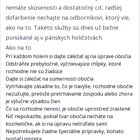
nemáte skúsenosti a dostatočný cit, radšej
dofarbenie nechajte na odborníkovi, ktorý vie,
ako na to. Takéto služby sú dnes už bežne
ponúkané aj v pánskych holičstvách.​​​​‌ ‍ ​‍​‍‌‍ ‌ ​‍‌‍‍‌‌‍‌ ‌‍‍‌‌‍ ‍​‍​‍​ ‍‍​‍​‍‌ ​ ‌‍​‌‌‍ ‍‌‍‍‌‌ ‌​‌ ‍‌​‍ ‍‌‍‍‌‌‍ ​‍​‍​‍ ​​‍​‍‌‍‍​‌ ​‍‌‍‌‌‌‍‌‍​‍​‍​ ‍‍​‍​‍‌‍‍​‌ ‌​‌ ‌​‌ ​​​ ‍‍​‍ ​‍ ‌‍ ​‌‍ ‌‍​ ‌‍​‌‌‍ ​‌‍‍​‌‍ ‌ ​ ‌ ‌​​ ‍‍​ ​ ​ ​​​ ​​​ ​​​‍ ‌ ​ ‌ ‌​‌ ‌‌‌‍‌​‌‍‍‌‌‍ ​‍ ‌‍‍‌‌‍ ‍‌ ‌​‌‍‌‌‌‍ ‍‌ ‌​​‍ ‌‍‌‌‌‍‌​‌‍‍‌‌ ‌​​‍ ‌‍ ‌‌‍ ‌‍‌​‌‍‌‌​ ‌‌ ​​‌ ​‍‌‍‌‌‌ ​ ‌‍‌‌‌‍ ‍‌ ‌​‌‍​‌‌ ‌​‌‍‍‌‌‍ ‌‍ ‍​ ‍ ‌‍‍‌‌‍‌​​ ‌‌ ​​‌‍ ‌ ​ ‌ ‌​​‍ ‌​ ​‍​ ‍​​ ‌‍​ ‌​​ ‍​​ ​ ​ ‍ ‌ ‌​‌ ‍‌‌ ​​‌‍‌‌​ ‌‌ ​​‌‍ ‌ ​ ‌ ‌​​ ‍ ‌ ​​‌‍​‌‌ ‌​‌‍‍​​ ‌‌‍​ ‌‍ ‌‍ ‍‌ ‌​‌‍‌‌‌‍ ‍‌ ‌​​‍‌‌​ ‌‌‌​​‍‌‌ ‌‍‍ ‌‍‌‌‌ ‍‌​‍‌‌​ ​ ‌​‌​​‍‌‌​ ​ ‌​‌​​‍‌‌​ ​‍​ ​‍‌‍‌‍​ ​‌‌‍‌‌​ ‌‍​ ‌ ​ ‍​‌‍​‌‌‍​‍​ ​‌‌‍​‌​ ‌‌​ ‌‌​‍‌‌​ ​‍​ ​‍​‍‌‌​ ‌‌‌​‌​​‍ ‍‌‍​ ‌‍‍​‌‍‍‌‌‍ ​‌‍‌​‌ ​‍‌‍‌‌‌‍ ‍​‍‌‌​ ‌‌‌​​‍‌‌ ‌‍‍ ‌‍‌‌‌ ‍‌​‍‌‌​ ​ ‌​‌​​‍‌‌​ ​ ‌​‌​​‍‌‌​ ​‍​ ​‍‌‍‌‍​ ​‌‌‍‌‌​ ‌‍​ ‌ ​ ‍​‌‍​‌‌‍​‍​ ​‌‌‍​‌​ ‌‌​ ‌‌​ ​​​‍‌‌​ ​‍​ ​‍​‍‌‌​ ‌‌‌​‌​​‍ ‍‌ ‌​‌‍‌‌‌ ‍​‌ ‌​​ ‌‍​‍‌‍​‌‌ ​ ‌‍‌‌‌‌‌‌‌ ​‍‌‍ ​​ ‌‌‍‍​‌ ‌​‌ ‌​‌ ​​​‍‌‌​ ​ ‌​​‌​‍‌‌​ ​‍‌​‌‍​‍‌‌​ ​‍‌​‌‍‌‍ ​‌‍ ‌‍​ ‌‍​‌‌‍ ​‌‍‍​‌‍ ‌ ​ ‌ ‌​​‍‌‌​ ​ ‌​​‌​ ​ ​ ​​​ ​​​ ​​​‍‌‌​ ​‍‌​‌‍‌ ​ ‌ ‌​‌ ‌‌‌‍‌​‌‍‍‌‌‍ ​‍‌‍‌‍‍‌‌‍‌​​ ‌‌ ​​‌‍ ‌ ​ ‌ ‌​​‍ ‌​ ​‍​ ‍​​ ‌‍​ ‌​​ ‍​​ ​ ​‍‌‍‌ ‌​‌ ‍‌‌ ​​‌‍‌‌​ ‌‌ ​​‌‍ ‌ ​ ‌ ‌​​‍‌‍‌ ​​‌‍​‌‌ ‌​‌‍‍​​ ‌‌‍​ ‌‍ ‌‍ ‍‌ ‌​‌‍‌‌‌‍ ‍‌ ‌​​‍‌‌​ ‌‌‌​​‍‌‌ ‌‍‍ ‌‍‌‌‌ ‍‌​‍‌‌​ ​ ‌​‌​​‍‌‌​ ​ ‌​‌​​‍‌‌​ ​‍​ ​‍‌‍‌‍​ ​‌‌‍‌‌​ ‌‍​ ‌ ​ ‍​‌‍​‌‌‍​‍​ ​‌‌‍​‌​ ‌‌​ ‌‌​‍‌‌​ ​‍​ ​‍​‍‌‌​ ‌‌‌​‌​​‍ ‍‌‍​ ‌‍‍​‌‍‍‌‌‍ ​‌‍‌​‌ ​‍‌‍‌‌‌‍ ‍​‍‌‌​ ‌‌‌​​‍‌‌ ‌‍‍ ‌‍‌‌‌ ‍‌​‍‌‌​ ​ ‌​‌​​‍‌‌​ ​ ‌​‌​​‍‌‌​ ​‍​ ​‍‌‍‌‍​ ​‌‌‍‌‌​ ‌‍​ ‌ ​ ‍​‌‍​‌‌‍​‍​ ​‌‌‍​‌​ ‌‌​ ‌‌​ ​​​‍‌‌​ ​‍​ ​‍​‍‌‌​ ‌‌‌​‌​​‍ ‍‌ ‌​‌‍‌‌‌ ‍​‌ ‌​​‍‌‍‌ ​​‌‍‌‌‌ ​‍‌ ​ ‌ ​​‌‍‌‌‌‍​ ‌ ‌​‌‍‍‌‌ ‌‍‌‍‌‌​ ‌‌ ​​‌ ‌‌‌‍​‍‌‍ ​‌‍‍‌‌ ​ ‌‍‍​‌‍‌‌‌‍‌​​‍​‍‌ ‌
Ako na to​​​​‌ ‍ ​‍​‍‌‍ ‌ ​‍‌‍‍‌‌‍‌ ‌‍‍‌‌‍ ‍​‍​‍​ ‍‍​‍​‍‌ ​ ‌‍​‌‌‍ ‍‌‍‍‌‌ ‌​‌ ‍‌​‍ ‍‌‍‍‌‌‍ ​‍​‍​‍ ​​‍​‍‌‍‍​‌ ​‍‌‍‌‌‌‍‌‍​‍​‍​ ‍‍​‍​‍‌‍‍​‌ ‌​‌ ‌​‌ ​​​ ‍‍​‍ ​‍ ‌‍ ​‌‍ ‌‍​ ‌‍​‌‌‍ ​‌‍‍​‌‍ ‌ ​ ‌ ‌​​ ‍‍​ ​ ​ ​​​ ​​​ ​​​‍ ‌ ​ ‌ ‌​‌ ‌‌‌‍‌​‌‍‍‌‌‍ ​‍ ‌‍‍‌‌‍ ‍‌ ‌​‌‍‌‌‌‍ ‍‌ ‌​​‍ ‌‍‌‌‌‍‌​‌‍‍‌‌ ‌​​‍ ‌‍ ‌‌‍ ‌‍‌​‌‍‌‌​ ‌‌ ​​‌ ​‍‌‍‌‌‌ ​ ‌‍‌‌‌‍ ‍‌ ‌​‌‍​‌‌ ‌​‌‍‍‌‌‍ ‌‍ ‍​ ‍ ‌‍‍‌‌‍‌​​ ‌‌ ​​‌‍ ‌ ​ ‌ ‌​​‍ ‌​ ​‍​ ‍​​ ‌‍​ ‌​​ ‍​​ ​ ​ ‍ ‌ ‌​‌ ‍‌‌ ​​‌‍‌‌​ ‌‌ ​​‌‍ ‌ ​ ‌ ‌​​ ‍ ‌ ​​‌‍​‌‌ ‌​‌‍‍​​ ‌‌‍​ ‌‍ ‌‍ ‍‌ ‌​‌‍‌‌‌‍ ‍‌ ‌​​‍‌‌​ ‌‌‌​​‍‌‌ ‌‍‍ ‌‍‌‌‌ ‍‌​‍‌‌​ ​ ‌​‌​​‍‌‌​ ​ ‌​‌​​‍‌‌​ ​‍​ ​‍​ ​‍​ ‍​​ ‌ ‌‍‌​​ ‍‌​ ‍‌​ ​ ‌‍‌‍​ ​‌​ ​‌‌‍‌‌‌‍​‍​‍‌‌​ ​‍​ ​‍​‍‌‌​ ‌‌‌​‌​​‍ ‍‌‍​ ‌‍‍​‌‍‍‌‌‍ ​‌‍‌​‌ ​‍‌‍‌‌‌‍ ‍​‍‌‌​ ‌‌‌​​‍‌‌ ‌‍‍ ‌‍‌‌‌ ‍‌​‍‌‌​ ​ ‌​‌​​‍‌‌​ ​ ‌​‌​​‍‌‌​ ​‍​ ​‍​ ​‍​ ‍​​ ‌ ‌‍‌​​ ‍‌​ ‍‌​ ​ ‌‍‌‍​ ​‌​ ​‌‌‍‌‌‌‍​‍​ ​​​‍‌‌​ ​‍​ ​‍​‍‌‌​ ‌‌‌​‌​​‍ ‍‌ ‌​‌‍‌‌‌ ‍​‌ ‌​​ ‌‍​‍‌‍​‌‌ ​ ‌‍‌‌‌‌‌‌‌ ​‍‌‍ ​​ ‌‌‍‍​‌ ‌​‌ ‌​‌ ​​​‍‌‌​ ​ ‌​​‌​‍‌‌​ ​‍‌​‌‍​‍‌‌​ ​‍‌​‌‍‌‍ ​‌‍ ‌‍​ ‌‍​‌‌‍ ​‌‍‍​‌‍ ‌ ​ ‌ ‌​​‍‌‌​ ​ ‌​​‌​ ​ ​ ​​​ ​​​ ​​​‍‌‌​ ​‍‌​‌‍‌ ​ ‌ ‌​‌ ‌‌‌‍‌​‌‍‍‌‌‍ ​‍‌‍‌‍‍‌‌‍‌​​ ‌‌ ​​‌‍ ‌ ​ ‌ ‌​​‍ ‌​ ​‍​ ‍​​ ‌‍​ ‌​​ ‍​​ ​ ​‍‌‍‌ ‌​‌ ‍‌‌ ​​‌‍‌‌​ ‌‌ ​​‌‍ ‌ ​ ‌ ‌​​‍‌‍‌ ​​‌‍​‌‌ ‌​‌‍‍​​ ‌‌‍​ ‌‍ ‌‍ ‍‌ ‌​‌‍‌‌‌‍ ‍‌ ‌​​‍‌‌​ ‌‌‌​​‍‌‌ ‌‍‍ ‌‍‌‌‌ ‍‌​‍‌‌​ ​ ‌​‌​​‍‌‌​ ​ ‌​‌​​‍‌‌​ ​‍​ ​‍​ ​‍​ ‍​​ ‌ ‌‍‌​​ ‍‌​ ‍‌​ ​ ‌‍‌‍​ ​‌​ ​‌‌‍‌‌‌‍​‍​‍‌‌​ ​‍​ ​‍​‍‌‌​ ‌‌‌​‌​​‍ ‍‌‍​ ‌‍‍​‌‍‍‌‌‍ ​‌‍‌​‌ ​‍‌‍‌‌‌‍ ‍​‍‌‌​ ‌‌‌​​‍‌‌ ‌‍‍ ‌‍‌‌‌ ‍‌​‍‌‌​ ​ ‌​‌​​‍‌‌​ ​ ‌​‌​​‍‌‌​ ​‍​ ​‍​ ​‍​ ‍​​ ‌ ‌‍‌​​ ‍‌​ ‍‌​ ​ ‌‍‌‍​ ​‌​ ​‌‌‍‌‌‌‍​‍​ ​​​‍‌‌​ ​‍​ ​‍​‍‌‌​ ‌‌‌​‌​​‍ ‍‌ ‌​‌‍‌‌‌ ‍​‌ ‌​​‍‌‍‌ ​​‌‍‌‌‌ ​‍‌ ​ ‌ ​​‌‍‌‌‌‍​ ‌ ‌​‌‍‍‌‌ ‌‍‌‍‌‌​ ‌‌ ​​‌ ‌‌‌‍​‍‌‍ ​‌‍‍‌‌ ​ ‌‍‍​‌‍‌‌‌‍‌​​‍​‍‌ ‌
Pri každom holení si dajte záležať aj na úprave obočia​​​​‌ ‍ ​‍​‍‌‍ ‌ ​‍‌‍‍‌‌‍‌ ‌‍‍‌‌‍ ‍​‍​‍​ ‍‍​‍​‍‌ ​ ‌‍​‌‌‍ ‍‌‍‍‌‌ ‌​‌ ‍‌​‍ ‍‌‍‍‌‌‍ ​‍​‍​‍ ​​‍​‍‌‍‍​‌ ​‍‌‍‌‌‌‍‌‍​‍​‍​ ‍‍​‍​‍‌‍‍​‌ ‌​‌ ‌​‌ ​​​ ‍‍​‍ ​‍ ‌‍ ​‌‍ ‌‍​ ‌‍​‌‌‍ ​‌‍‍​‌‍ ‌ ​ ‌ ‌​​ ‍‍​ ​ ​ ​​​ ​​​ ​​​‍ ‌ ​ ‌ ‌​‌ ‌‌‌‍‌​‌‍‍‌‌‍ ​‍ ‌‍‍‌‌‍ ‍‌ ‌​‌‍‌‌‌‍ ‍‌ ‌​​‍ ‌‍‌‌‌‍‌​‌‍‍‌‌ ‌​​‍ ‌‍ ‌‌‍ ‌‍‌​‌‍‌‌​ ‌‌ ​​‌ ​‍‌‍‌‌‌ ​ ‌‍‌‌‌‍ ‍‌ ‌​‌‍​‌‌ ‌​‌‍‍‌‌‍ ‌‍ ‍​ ‍ ‌‍‍‌‌‍‌​​ ‌‌ ​​‌‍ ‌ ​ ‌ ‌​​‍ ‌​ ​‍​ ‍​​ ‌‍​ ‌​​ ‍​​ ​ ​ ‍ ‌ ‌​‌ ‍‌‌ ​​‌‍‌‌​ ‌‌ ​​‌‍ ‌ ​ ‌ ‌​​ ‍ ‌ ​​‌‍​‌‌ ‌​‌‍‍​​ ‌‌‍​ ‌‍ ‌‍ ‍‌ ‌​‌‍‌‌‌‍ ‍‌ ‌​​‍‌‌​ ‌‌‌​​‍‌‌ ‌‍‍ ‌‍‌‌‌ ‍‌​‍‌‌​ ​ ‌​‌​​‍‌‌​ ​ ‌​‌​​‍‌‌​ ​‍​ ​‍​ ​‍‌‍​ ​ ​ ‌‍​‍‌‍‌‌​ ‌​​ ‌‍​ ‍‌​ ‍‌​ ‌‍​ ​‍​ ​ ​‍‌‌​ ​‍​ ​‍​‍‌‌​ ‌‌‌​‌​​‍ ‍‌‍​ ‌‍‍​‌‍‍‌‌‍ ​‌‍‌​‌ ​‍‌‍‌‌‌‍ ‍​‍‌‌​ ‌‌‌​​‍‌‌ ‌‍‍ ‌‍‌‌‌ ‍‌​‍‌‌​ ​ ‌​‌​​‍‌‌​ ​ ‌​‌​​‍‌‌​ ​‍​ ​‍​ ​‍‌‍​ ​ ​ ‌‍​‍‌‍‌‌​ ‌​​ ‌‍​ ‍‌​ ‍‌​ ‌‍​ ​‍​ ​ ​ ​​​‍‌‌​ ​‍​ ​‍​‍‌‌​ ‌‌‌​‌​​‍ ‍‌ ‌​‌‍‌‌‌ ‍​‌ ‌​​ ‌‍​‍‌‍​‌‌ ​ ‌‍‌‌‌‌‌‌‌ ​‍‌‍ ​​ ‌‌‍‍​‌ ‌​‌ ‌​‌ ​​​‍‌‌​ ​ ‌​​‌​‍‌‌​ ​‍‌​‌‍​‍‌‌​ ​‍‌​‌‍‌‍ ​‌‍ ‌‍​ ‌‍​‌‌‍ ​‌‍‍​‌‍ ‌ ​ ‌ ‌​​‍‌‌​ ​ ‌​​‌​ ​ ​ ​​​ ​​​ ​​​‍‌‌​ ​‍‌​‌‍‌ ​ ‌ ‌​‌ ‌‌‌‍‌​‌‍‍‌‌‍ ​‍‌‍‌‍‍‌‌‍‌​​ ‌‌ ​​‌‍ ‌ ​ ‌ ‌​​‍ ‌​ ​‍​ ‍​​ ‌‍​ ‌​​ ‍​​ ​ ​‍‌‍‌ ‌​‌ ‍‌‌ ​​‌‍‌‌​ ‌‌ ​​‌‍ ‌ ​ ‌ ‌​​‍‌‍‌ ​​‌‍​‌‌ ‌​‌‍‍​​ ‌‌‍​ ‌‍ ‌‍ ‍‌ ‌​‌‍‌‌‌‍ ‍‌ ‌​​‍‌‌​ ‌‌‌​​‍‌‌ ‌‍‍ ‌‍‌‌‌ ‍‌​‍‌‌​ ​ ‌​‌​​‍‌‌​ ​ ‌​‌​​‍‌‌​ ​‍​ ​‍​ ​‍‌‍​ ​ ​ ‌‍​‍‌‍‌‌​ ‌​​ ‌‍​ ‍‌​ ‍‌​ ‌‍​ ​‍​ ​ ​‍‌‌​ ​‍​ ​‍​‍‌‌​ ‌‌‌​‌​​‍ ‍‌‍​ ‌‍‍​‌‍‍‌‌‍ ​‌‍‌​‌ ​‍‌‍‌‌‌‍ ‍​‍‌‌​ ‌‌‌​​‍‌‌ ‌‍‍ ‌‍‌‌‌ ‍‌​‍‌‌​ ​ ‌​‌​​‍‌‌​ ​ ‌​‌​​‍‌‌​ ​‍​ ​‍​ ​‍‌‍​ ​ ​ ‌‍​‍‌‍‌‌​ ‌​​ ‌‍​ ‍‌​ ‍‌​ ‌‍​ ​‍​ ​ ​ ​​​‍‌‌​ ​‍​ ​‍​‍‌‌​ ‌‌‌​‌​​‍ ‍‌ ‌​‌‍‌‌‌ ‍​‌ ‌​​‍‌‍‌ ​​‌‍‌‌‌ ​‍‌ ​ ‌ ​​‌‍‌‌‌‍​ ‌ ‌​‌‍‍‌‌ ‌‍‌‍‌‌​ ‌‌ ​​‌ ‌‌‌‍​‍‌‍ ​‌‍‍‌‌ ​ ‌‍‍​‌‍‌‌‌‍‌​​‍​‍‌ ‌
Odstráňte prebytočné, vyčnievajúce chĺpky, ktoré
rozhodne nie sú žiadúce​​​​‌ ‍ ​‍​‍‌‍ ‌ ​‍‌‍‍‌‌‍‌ ‌‍‍‌‌‍ ‍​‍​‍​ ‍‍​‍​‍‌ ​ ‌‍​‌‌‍ ‍‌‍‍‌‌ ‌​‌ ‍‌​‍ ‍‌‍‍‌‌‍ ​‍​‍​‍ ​​‍​‍‌‍‍​‌ ​‍‌‍‌‌‌‍‌‍​‍​‍​ ‍‍​‍​‍‌‍‍​‌ ‌​‌ ‌​‌ ​​​ ‍‍​‍ ​‍ ‌‍ ​‌‍ ‌‍​ ‌‍​‌‌‍ ​‌‍‍​‌‍ ‌ ​ ‌ ‌​​ ‍‍​ ​ ​ ​​​ ​​​ ​​​‍ ‌ ​ ‌ ‌​‌ ‌‌‌‍‌​‌‍‍‌‌‍ ​‍ ‌‍‍‌‌‍ ‍‌ ‌​‌‍‌‌‌‍ ‍‌ ‌​​‍ ‌‍‌‌‌‍‌​‌‍‍‌‌ ‌​​‍ ‌‍ ‌‌‍ ‌‍‌​‌‍‌‌​ ‌‌ ​​‌ ​‍‌‍‌‌‌ ​ ‌‍‌‌‌‍ ‍‌ ‌​‌‍​‌‌ ‌​‌‍‍‌‌‍ ‌‍ ‍​ ‍ ‌‍‍‌‌‍‌​​ ‌‌ ​​‌‍ ‌ ​ ‌ ‌​​‍ ‌​ ​‍​ ‍​​ ‌‍​ ‌​​ ‍​​ ​ ​ ‍ ‌ ‌​‌ ‍‌‌ ​​‌‍‌‌​ ‌‌ ​​‌‍ ‌ ​ ‌ ‌​​ ‍ ‌ ​​‌‍​‌‌ ‌​‌‍‍​​ ‌‌‍​ ‌‍ ‌‍ ‍‌ ‌​‌‍‌‌‌‍ ‍‌ ‌​​‍‌‌​ ‌‌‌​​‍‌‌ ‌‍‍ ‌‍‌‌‌ ‍‌​‍‌‌​ ​ ‌​‌​​‍‌‌​ ​ ‌​‌​​‍‌‌​ ​‍​ ​‍​ ‍​‌‍‌​​ ​‍​ ​‌‌‍‌​​ ‌‍‌‍​ ‌‍​ ​ ​ ​ ‍‌​ ​‍​ ​‍​‍‌‌​ ​‍​ ​‍​‍‌‌​ ‌‌‌​‌​​‍ ‍‌‍​ ‌‍‍​‌‍‍‌‌‍ ​‌‍‌​‌ ​‍‌‍‌‌‌‍ ‍​‍‌‌​ ‌‌‌​​‍‌‌ ‌‍‍ ‌‍‌‌‌ ‍‌​‍‌‌​ ​ ‌​‌​​‍‌‌​ ​ ‌​‌​​‍‌‌​ ​‍​ ​‍​ ‍​‌‍‌​​ ​‍​ ​‌‌‍‌​​ ‌‍‌‍​ ‌‍​ ​ ​ ​ ‍‌​ ​‍​ ​‍​ ​​​‍‌‌​ ​‍​ ​‍​‍‌‌​ ‌‌‌​‌​​‍ ‍‌ ‌​‌‍‌‌‌ ‍​‌ ‌​​ ‌‍​‍‌‍​‌‌ ​ ‌‍‌‌‌‌‌‌‌ ​‍‌‍ ​​ ‌‌‍‍​‌ ‌​‌ ‌​‌ ​​​‍‌‌​ ​ ‌​​‌​‍‌‌​ ​‍‌​‌‍​‍‌‌​ ​‍‌​‌‍‌‍ ​‌‍ ‌‍​ ‌‍​‌‌‍ ​‌‍‍​‌‍ ‌ ​ ‌ ‌​​‍‌‌​ ​ ‌​​‌​ ​ ​ ​​​ ​​​ ​​​‍‌‌​ ​‍‌​‌‍‌ ​ ‌ ‌​‌ ‌‌‌‍‌​‌‍‍‌‌‍ ​‍‌‍‌‍‍‌‌‍‌​​ ‌‌ ​​‌‍ ‌ ​ ‌ ‌​​‍ ‌​ ​‍​ ‍​​ ‌‍​ ‌​​ ‍​​ ​ ​‍‌‍‌ ‌​‌ ‍‌‌ ​​‌‍‌‌​ ‌‌ ​​‌‍ ‌ ​ ‌ ‌​​‍‌‍‌ ​​‌‍​‌‌ ‌​‌‍‍​​ ‌‌‍​ ‌‍ ‌‍ ‍‌ ‌​‌‍‌‌‌‍ ‍‌ ‌​​‍‌‌​ ‌‌‌​​‍‌‌ ‌‍‍ ‌‍‌‌‌ ‍‌​‍‌‌​ ​ ‌​‌​​‍‌‌​ ​ ‌​‌​​‍‌‌​ ​‍​ ​‍​ ‍​‌‍‌​​ ​‍​ ​‌‌‍‌​​ ‌‍‌‍​ ‌‍​ ​ ​ ​ ‍‌​ ​‍​ ​‍​‍‌‌​ ​‍​ ​‍​‍‌‌​ ‌‌‌​‌​​‍ ‍‌‍​ ‌‍‍​‌‍‍‌‌‍ ​‌‍‌​‌ ​‍‌‍‌‌‌‍ ‍​‍‌‌​ ‌‌‌​​‍‌‌ ‌‍‍ ‌‍‌‌‌ ‍‌​‍‌‌​ ​ ‌​‌​​‍‌‌​ ​ ‌​‌​​‍‌‌​ ​‍​ ​‍​ ‍​‌‍‌​​ ​‍​ ​‌‌‍‌​​ ‌‍‌‍​ ‌‍​ ​ ​ ​ ‍‌​ ​‍​ ​‍​ ​​​‍‌‌​ ​‍​ ​‍​‍‌‌​ ‌‌‌​‌​​‍ ‍‌ ‌​‌‍‌‌‌ ‍​‌ ‌​​‍‌‍‌ ​​‌‍‌‌‌ ​‍‌ ​ ‌ ​​‌‍‌‌‌‍​ ‌ ‌​‌‍‍‌‌ ‌‍‌‍‌‌​ ‌‌ ​​‌ ‌‌‌‍​‍‌‍ ​‌‍‍‌‌ ​ ‌‍‍​‌‍‌‌‌‍‌​​‍​‍‌ ‌
Dajte si záležať na súmernosti obočia​​​​‌ ‍ ​‍​‍‌‍ ‌ ​‍‌‍‍‌‌‍‌ ‌‍‍‌‌‍ ‍​‍​‍​ ‍‍​‍​‍‌ ​ ‌‍​‌‌‍ ‍‌‍‍‌‌ ‌​‌ ‍‌​‍ ‍‌‍‍‌‌‍ ​‍​‍​‍ ​​‍​‍‌‍‍​‌ ​‍‌‍‌‌‌‍‌‍​‍​‍​ ‍‍​‍​‍‌‍‍​‌ ‌​‌ ‌​‌ ​​​ ‍‍​‍ ​‍ ‌‍ ​‌‍ ‌‍​ ‌‍​‌‌‍ ​‌‍‍​‌‍ ‌ ​ ‌ ‌​​ ‍‍​ ​ ​ ​​​ ​​​ ​​​‍ ‌ ​ ‌ ‌​‌ ‌‌‌‍‌​‌‍‍‌‌‍ ​‍ ‌‍‍‌‌‍ ‍‌ ‌​‌‍‌‌‌‍ ‍‌ ‌​​‍ ‌‍‌‌‌‍‌​‌‍‍‌‌ ‌​​‍ ‌‍ ‌‌‍ ‌‍‌​‌‍‌‌​ ‌‌ ​​‌ ​‍‌‍‌‌‌ ​ ‌‍‌‌‌‍ ‍‌ ‌​‌‍​‌‌ ‌​‌‍‍‌‌‍ ‌‍ ‍​ ‍ ‌‍‍‌‌‍‌​​ ‌‌ ​​‌‍ ‌ ​ ‌ ‌​​‍ ‌​ ​‍​ ‍​​ ‌‍​ ‌​​ ‍​​ ​ ​ ‍ ‌ ‌​‌ ‍‌‌ ​​‌‍‌‌​ ‌‌ ​​‌‍ ‌ ​ ‌ ‌​​ ‍ ‌ ​​‌‍​‌‌ ‌​‌‍‍​​ ‌‌‍​ ‌‍ ‌‍ ‍‌ ‌​‌‍‌‌‌‍ ‍‌ ‌​​‍‌‌​ ‌‌‌​​‍‌‌ ‌‍‍ ‌‍‌‌‌ ‍‌​‍‌‌​ ​ ‌​‌​​‍‌‌​ ​ ‌​‌​​‍‌‌​ ​‍​ ​‍​ ​‌‌‍​ ​ ‌ ​ ‌‌​ ‌ ‌‍​‌‌‍‌​​ ​ ‌‍‌​​ ‍​​ ‍​​ ‌‍​‍‌‌​ ​‍​ ​‍​‍‌‌​ ‌‌‌​‌​​‍ ‍‌‍​ ‌‍‍​‌‍‍‌‌‍ ​‌‍‌​‌ ​‍‌‍‌‌‌‍ ‍​‍‌‌​ ‌‌‌​​‍‌‌ ‌‍‍ ‌‍‌‌‌ ‍‌​‍‌‌​ ​ ‌​‌​​‍‌‌​ ​ ‌​‌​​‍‌‌​ ​‍​ ​‍​ ​‌‌‍​ ​ ‌ ​ ‌‌​ ‌ ‌‍​‌‌‍‌​​ ​ ‌‍‌​​ ‍​​ ‍​​ ‌‍​ ​​​‍‌‌​ ​‍​ ​‍​‍‌‌​ ‌‌‌​‌​​‍ ‍‌ ‌​‌‍‌‌‌ ‍​‌ ‌​​ ‌‍​‍‌‍​‌‌ ​ ‌‍‌‌‌‌‌‌‌ ​‍‌‍ ​​ ‌‌‍‍​‌ ‌​‌ ‌​‌ ​​​‍‌‌​ ​ ‌​​‌​‍‌‌​ ​‍‌​‌‍​‍‌‌​ ​‍‌​‌‍‌‍ ​‌‍ ‌‍​ ‌‍​‌‌‍ ​‌‍‍​‌‍ ‌ ​ ‌ ‌​​‍‌‌​ ​ ‌​​‌​ ​ ​ ​​​ ​​​ ​​​‍‌‌​ ​‍‌​‌‍‌ ​ ‌ ‌​‌ ‌‌‌‍‌​‌‍‍‌‌‍ ​‍‌‍‌‍‍‌‌‍‌​​ ‌‌ ​​‌‍ ‌ ​ ‌ ‌​​‍ ‌​ ​‍​ ‍​​ ‌‍​ ‌​​ ‍​​ ​ ​‍‌‍‌ ‌​‌ ‍‌‌ ​​‌‍‌‌​ ‌‌ ​​‌‍ ‌ ​ ‌ ‌​​‍‌‍‌ ​​‌‍​‌‌ ‌​‌‍‍​​ ‌‌‍​ ‌‍ ‌‍ ‍‌ ‌​‌‍‌‌‌‍ ‍‌ ‌​​‍‌‌​ ‌‌‌​​‍‌‌ ‌‍‍ ‌‍‌‌‌ ‍‌​‍‌‌​ ​ ‌​‌​​‍‌‌​ ​ ‌​‌​​‍‌‌​ ​‍​ ​‍​ ​‌‌‍​ ​ ‌ ​ ‌‌​ ‌ ‌‍​‌‌‍‌​​ ​ ‌‍‌​​ ‍​​ ‍​​ ‌‍​‍‌‌​ ​‍​ ​‍​‍‌‌​ ‌‌‌​‌​​‍ ‍‌‍​ ‌‍‍​‌‍‍‌‌‍ ​‌‍‌​‌ ​‍‌‍‌‌‌‍ ‍​‍‌‌​ ‌‌‌​​‍‌‌ ‌‍‍ ‌‍‌‌‌ ‍‌​‍‌‌​ ​ ‌​‌​​‍‌‌​ ​ ‌​‌​​‍‌‌​ ​‍​ ​‍​ ​‌‌‍​ ​ ‌ ​ ‌‌​ ‌ ‌‍​‌‌‍‌​​ ​ ‌‍‌​​ ‍​​ ‍​​ ‌‍​ ​​​‍‌‌​ ​‍​ ​‍​‍‌‌​ ‌‌‌​‌​​‍ ‍‌ ‌​‌‍‌‌‌ ‍​‌ ‌​​‍‌‍‌ ​​‌‍‌‌‌ ​‍‌ ​ ‌ ​​‌‍‌‌‌‍​ ‌ ‌​‌‍‍‌‌ ‌‍‌‍‌‌​ ‌‌ ​​‌ ‌‌‌‍​‍‌‍ ​‌‍‍‌‌ ​ ‌‍‍​‌‍‌‌‌‍‌​​‍​‍‌ ‌
Vytrhávajte zásadne to, čo je navyše, rozhodne obočie
nezužujte, pretože pretrhávanie zospodu alebo zhora
je výlučne výsadou žien​​​​‌ ‍ ​‍​‍‌‍ ‌ ​‍‌‍‍‌‌‍‌ ‌‍‍‌‌‍ ‍​‍​‍​ ‍‍​‍​‍‌ ​ ‌‍​‌‌‍ ‍‌‍‍‌‌ ‌​‌ ‍‌​‍ ‍‌‍‍‌‌‍ ​‍​‍​‍ ​​‍​‍‌‍‍​‌ ​‍‌‍‌‌‌‍‌‍​‍​‍​ ‍‍​‍​‍‌‍‍​‌ ‌​‌ ‌​‌ ​​​ ‍‍​‍ ​‍ ‌‍ ​‌‍ ‌‍​ ‌‍​‌‌‍ ​‌‍‍​‌‍ ‌ ​ ‌ ‌​​ ‍‍​ ​ ​ ​​​ ​​​ ​​​‍ ‌ ​ ‌ ‌​‌ ‌‌‌‍‌​‌‍‍‌‌‍ ​‍ ‌‍‍‌‌‍ ‍‌ ‌​‌‍‌‌‌‍ ‍‌ ‌​​‍ ‌‍‌‌‌‍‌​‌‍‍‌‌ ‌​​‍ ‌‍ ‌‌‍ ‌‍‌​‌‍‌‌​ ‌‌ ​​‌ ​‍‌‍‌‌‌ ​ ‌‍‌‌‌‍ ‍‌ ‌​‌‍​‌‌ ‌​‌‍‍‌‌‍ ‌‍ ‍​ ‍ ‌‍‍‌‌‍‌​​ ‌‌ ​​‌‍ ‌ ​ ‌ ‌​​‍ ‌​ ​‍​ ‍​​ ‌‍​ ‌​​ ‍​​ ​ ​ ‍ ‌ ‌​‌ ‍‌‌ ​​‌‍‌‌​ ‌‌ ​​‌‍ ‌ ​ ‌ ‌​​ ‍ ‌ ​​‌‍​‌‌ ‌​‌‍‍​​ ‌‌‍​ ‌‍ ‌‍ ‍‌ ‌​‌‍‌‌‌‍ ‍‌ ‌​​‍‌‌​ ‌‌‌​​‍‌‌ ‌‍‍ ‌‍‌‌‌ ‍‌​‍‌‌​ ​ ‌​‌​​‍‌‌​ ​ ‌​‌​​‍‌‌​ ​‍​ ​‍‌‍​‍‌‍‌​​ ‌‍​ ​‌​ ‌‍​ ‌‌‌‍‌​​ ​​‌‍‌‍​ ‌‍‌‍‌‍​ ​​​‍‌‌​ ​‍​ ​‍​‍‌‌​ ‌‌‌​‌​​‍ ‍‌‍​ ‌‍‍​‌‍‍‌‌‍ ​‌‍‌​‌ ​‍‌‍‌‌‌‍ ‍​‍‌‌​ ‌‌‌​​‍‌‌ ‌‍‍ ‌‍‌‌‌ ‍‌​‍‌‌​ ​ ‌​‌​​‍‌‌​ ​ ‌​‌​​‍‌‌​ ​‍​ ​‍‌‍​‍‌‍‌​​ ‌‍​ ​‌​ ‌‍​ ‌‌‌‍‌​​ ​​‌‍‌‍​ ‌‍‌‍‌‍​ ​​​ ​​​‍‌‌​ ​‍​ ​‍​‍‌‌​ ‌‌‌​‌​​‍ ‍‌ ‌​‌‍‌‌‌ ‍​‌ ‌​​ ‌‍​‍‌‍​‌‌ ​ ‌‍‌‌‌‌‌‌‌ ​‍‌‍ ​​ ‌‌‍‍​‌ ‌​‌ ‌​‌ ​​​‍‌‌​ ​ ‌​​‌​‍‌‌​ ​‍‌​‌‍​‍‌‌​ ​‍‌​‌‍‌‍ ​‌‍ ‌‍​ ‌‍​‌‌‍ ​‌‍‍​‌‍ ‌ ​ ‌ ‌​​‍‌‌​ ​ ‌​​‌​ ​ ​ ​​​ ​​​ ​​​‍‌‌​ ​‍‌​‌‍‌ ​ ‌ ‌​‌ ‌‌‌‍‌​‌‍‍‌‌‍ ​‍‌‍‌‍‍‌‌‍‌​​ ‌‌ ​​‌‍ ‌ ​ ‌ ‌​​‍ ‌​ ​‍​ ‍​​ ‌‍​ ‌​​ ‍​​ ​ ​‍‌‍‌ ‌​‌ ‍‌‌ ​​‌‍‌‌​ ‌‌ ​​‌‍ ‌ ​ ‌ ‌​​‍‌‍‌ ​​‌‍​‌‌ ‌​‌‍‍​​ ‌‌‍​ ‌‍ ‌‍ ‍‌ ‌​‌‍‌‌‌‍ ‍‌ ‌​​‍‌‌​ ‌‌‌​​‍‌‌ ‌‍‍ ‌‍‌‌‌ ‍‌​‍‌‌​ ​ ‌​‌​​‍‌‌​ ​ ‌​‌​​‍‌‌​ ​‍​ ​‍‌‍​‍‌‍‌​​ ‌‍​ ​‌​ ‌‍​ ‌‌‌‍‌​​ ​​‌‍‌‍​ ‌‍‌‍‌‍​ ​​​‍‌‌​ ​‍​ ​‍​‍‌‌​ ‌‌‌​‌​​‍ ‍‌‍​ ‌‍‍​‌‍‍‌‌‍ ​‌‍‌​‌ ​‍‌‍‌‌‌‍ ‍​‍‌‌​ ‌‌‌​​‍‌‌ ‌‍‍ ‌‍‌‌‌ ‍‌​‍‌‌​ ​ ‌​‌​​‍‌‌​ ​ ‌​‌​​‍‌‌​ ​‍​ ​‍‌‍​‍‌‍‌​​ ‌‍​ ​‌​ ‌‍​ ‌‌‌‍‌​​ ​​‌‍‌‍​ ‌‍‌‍‌‍​ ​​​ ​​​‍‌‌​ ​‍​ ​‍​‍‌‌​ ‌‌‌​‌​​‍ ‍‌ ‌​‌‍‌‌‌ ‍​‌ ‌​​‍‌‍‌ ​​‌‍‌‌‌ ​‍‌ ​ ‌ ​​‌‍‌‌‌‍​ ‌ ‌​‌‍‍‌‌ ‌‍‌‍‌‌​ ‌‌ ​​‌ ‌‌‌‍​‍‌‍ ​‌‍‍‌‌ ​ ‌‍‍​‌‍‌‌‌‍‌​​‍​‍‌ ‌
Čo sa rozhodne nenosí, je obočie uprostred zrastené​​​​‌ ‍ ​‍​‍‌‍ ‌ ​‍‌‍‍‌‌‍‌ ‌‍‍‌‌‍ ‍​‍​‍​ ‍‍​‍​‍‌ ​ ‌‍​‌‌‍ ‍‌‍‍‌‌ ‌​‌ ‍‌​‍ ‍‌‍‍‌‌‍ ​‍​‍​‍ ​​‍​‍‌‍‍​‌ ​‍‌‍‌‌‌‍‌‍​‍​‍​ ‍‍​‍​‍‌‍‍​‌ ‌​‌ ‌​‌ ​​​ ‍‍​‍ ​‍ ‌‍ ​‌‍ ‌‍​ ‌‍​‌‌‍ ​‌‍‍​‌‍ ‌ ​ ‌ ‌​​ ‍‍​ ​ ​ ​​​ ​​​ ​​​‍ ‌ ​ ‌ ‌​‌ ‌‌‌‍‌​‌‍‍‌‌‍ ​‍ ‌‍‍‌‌‍ ‍‌ ‌​‌‍‌‌‌‍ ‍‌ ‌​​‍ ‌‍‌‌‌‍‌​‌‍‍‌‌ ‌​​‍ ‌‍ ‌‌‍ ‌‍‌​‌‍‌‌​ ‌‌ ​​‌ ​‍‌‍‌‌‌ ​ ‌‍‌‌‌‍ ‍‌ ‌​‌‍​‌‌ ‌​‌‍‍‌‌‍ ‌‍ ‍​ ‍ ‌‍‍‌‌‍‌​​ ‌‌ ​​‌‍ ‌ ​ ‌ ‌​​‍ ‌​ ​‍​ ‍​​ ‌‍​ ‌​​ ‍​​ ​ ​ ‍ ‌ ‌​‌ ‍‌‌ ​​‌‍‌‌​ ‌‌ ​​‌‍ ‌ ​ ‌ ‌​​ ‍ ‌ ​​‌‍​‌‌ ‌​‌‍‍​​ ‌‌‍​ ‌‍ ‌‍ ‍‌ ‌​‌‍‌‌‌‍ ‍‌ ‌​​‍‌‌​ ‌‌‌​​‍‌‌ ‌‍‍ ‌‍‌‌‌ ‍‌​‍‌‌​ ​ ‌​‌​​‍‌‌​ ​ ‌​‌​​‍‌‌​ ​‍​ ​‍​ ‍‌‌‍​ ​ ‌‌​ ‌‌​ ​​‌‍‌‌​ ‍​​ ‌​​ ​ ​ ‌‌​ ​ ​ ​‌​‍‌‌​ ​‍​ ​‍​‍‌‌​ ‌‌‌​‌​​‍ ‍‌‍​ ‌‍‍​‌‍‍‌‌‍ ​‌‍‌​‌ ​‍‌‍‌‌‌‍ ‍​‍‌‌​ ‌‌‌​​‍‌‌ ‌‍‍ ‌‍‌‌‌ ‍‌​‍‌‌​ ​ ‌​‌​​‍‌‌​ ​ ‌​‌​​‍‌‌​ ​‍​ ​‍​ ‍‌‌‍​ ​ ‌‌​ ‌‌​ ​​‌‍‌‌​ ‍​​ ‌​​ ​ ​ ‌‌​ ​ ​ ​‌​ ​​​‍‌‌​ ​‍​ ​‍​‍‌‌​ ‌‌‌​‌​​‍ ‍‌ ‌​‌‍‌‌‌ ‍​‌ ‌​​ ‌‍​‍‌‍​‌‌ ​ ‌‍‌‌‌‌‌‌‌ ​‍‌‍ ​​ ‌‌‍‍​‌ ‌​‌ ‌​‌ ​​​‍‌‌​ ​ ‌​​‌​‍‌‌​ ​‍‌​‌‍​‍‌‌​ ​‍‌​‌‍‌‍ ​‌‍ ‌‍​ ‌‍​‌‌‍ ​‌‍‍​‌‍ ‌ ​ ‌ ‌​​‍‌‌​ ​ ‌​​‌​ ​ ​ ​​​ ​​​ ​​​‍‌‌​ ​‍‌​‌‍‌ ​ ‌ ‌​‌ ‌‌‌‍‌​‌‍‍‌‌‍ ​‍‌‍‌‍‍‌‌‍‌​​ ‌‌ ​​‌‍ ‌ ​ ‌ ‌​​‍ ‌​ ​‍​ ‍​​ ‌‍​ ‌​​ ‍​​ ​ ​‍‌‍‌ ‌​‌ ‍‌‌ ​​‌‍‌‌​ ‌‌ ​​‌‍ ‌ ​ ‌ ‌​​‍‌‍‌ ​​‌‍​‌‌ ‌​‌‍‍​​ ‌‌‍​ ‌‍ ‌‍ ‍‌ ‌​‌‍‌‌‌‍ ‍‌ ‌​​‍‌‌​ ‌‌‌​​‍‌‌ ‌‍‍ ‌‍‌‌‌ ‍‌​‍‌‌​ ​ ‌​‌​​‍‌‌​ ​ ‌​‌​​‍‌‌​ ​‍​ ​‍​ ‍‌‌‍​ ​ ‌‌​ ‌‌​ ​​‌‍‌‌​ ‍​​ ‌​​ ​ ​ ‌‌​ ​ ​ ​‌​‍‌‌​ ​‍​ ​‍​‍‌‌​ ‌‌‌​‌​​‍ ‍‌‍​ ‌‍‍​‌‍‍‌‌‍ ​‌‍‌​‌ ​‍‌‍‌‌‌‍ ‍​‍‌‌​ ‌‌‌​​‍‌‌ ‌‍‍ ‌‍‌‌‌ ‍‌​‍‌‌​ ​ ‌​‌​​‍‌‌​ ​ ‌​‌​​‍‌‌​ ​‍​ ​‍​ ‍‌‌‍​ ​ ‌‌​ ‌‌​ ​​‌‍‌‌​ ‍​​ ‌​​ ​ ​ ‌‌​ ​ ​ ​‌​ ​​​‍‌‌​ ​‍​ ​‍​‍‌‌​ ‌‌‌​‌​​‍ ‍‌ ‌​‌‍‌‌‌ ‍​‌ ‌​​‍‌‍‌ ​​‌‍‌‌‌ ​‍‌ ​ ‌ ​​‌‍‌‌‌‍​ ‌ ‌​‌‍‍‌‌ ‌‍‌‍‌‌​ ‌‌ ​​‌ ‌‌‌‍​‍‌‍ ​‌‍‍‌‌ ​ ‌‍‍​‌‍‌‌‌‍‌​​‍​‍‌ ‌
Nič nepokazíte, pokiaľ tvar obočia necháte na
kozmetičke, ak si na úpravu netrúfate sami​​​​‌ ‍ ​‍​‍‌‍ ‌ ​‍‌‍‍‌‌‍‌ ‌‍‍‌‌‍ ‍​‍​‍​ ‍‍​‍​‍‌ ​ ‌‍​‌‌‍ ‍‌‍‍‌‌ ‌​‌ ‍‌​‍ ‍‌‍‍‌‌‍ ​‍​‍​‍ ​​‍​‍‌‍‍​‌ ​‍‌‍‌‌‌‍‌‍​‍​‍​ ‍‍​‍​‍‌‍‍​‌ ‌​‌ ‌​‌ ​​​ ‍‍​‍ ​‍ ‌‍ ​‌‍ ‌‍​ ‌‍​‌‌‍ ​‌‍‍​‌‍ ‌ ​ ‌ ‌​​ ‍‍​ ​ ​ ​​​ ​​​ ​​​‍ ‌ ​ ‌ ‌​‌ ‌‌‌‍‌​‌‍‍‌‌‍ ​‍ ‌‍‍‌‌‍ ‍‌ ‌​‌‍‌‌‌‍ ‍‌ ‌​​‍ ‌‍‌‌‌‍‌​‌‍‍‌‌ ‌​​‍ ‌‍ ‌‌‍ ‌‍‌​‌‍‌‌​ ‌‌ ​​‌ ​‍‌‍‌‌‌ ​ ‌‍‌‌‌‍ ‍‌ ‌​‌‍​‌‌ ‌​‌‍‍‌‌‍ ‌‍ ‍​ ‍ ‌‍‍‌‌‍‌​​ ‌‌ ​​‌‍ ‌ ​ ‌ ‌​​‍ ‌​ ​‍​ ‍​​ ‌‍​ ‌​​ ‍​​ ​ ​ ‍ ‌ ‌​‌ ‍‌‌ ​​‌‍‌‌​ ‌‌ ​​‌‍ ‌ ​ ‌ ‌​​ ‍ ‌ ​​‌‍​‌‌ ‌​‌‍‍​​ ‌‌‍​ ‌‍ ‌‍ ‍‌ ‌​‌‍‌‌‌‍ ‍‌ ‌​​‍‌‌​ ‌‌‌​​‍‌‌ ‌‍‍ ‌‍‌‌‌ ‍‌​‍‌‌​ ​ ‌​‌​​‍‌‌​ ​ ‌​‌​​‍‌‌​ ​‍​ ​‍​ ‌ ​ ​ ​ ‌‌​ ‌‍‌‍​‌‌‍‌​​ ​‌​ ‌‌​ ​ ‌‍​‌​ ​‍​ ‍​​‍‌‌​ ​‍​ ​‍​‍‌‌​ ‌‌‌​‌​​‍ ‍‌‍​ ‌‍‍​‌‍‍‌‌‍ ​‌‍‌​‌ ​‍‌‍‌‌‌‍ ‍​‍‌‌​ ‌‌‌​​‍‌‌ ‌‍‍ ‌‍‌‌‌ ‍‌​‍‌‌​ ​ ‌​‌​​‍‌‌​ ​ ‌​‌​​‍‌‌​ ​‍​ ​‍​ ‌ ​ ​ ​ ‌‌​ ‌‍‌‍​‌‌‍‌​​ ​‌​ ‌‌​ ​ ‌‍​‌​ ​‍​ ‍​​ ​​​‍‌‌​ ​‍​ ​‍​‍‌‌​ ‌‌‌​‌​​‍ ‍‌ ‌​‌‍‌‌‌ ‍​‌ ‌​​ ‌‍​‍‌‍​‌‌ ​ ‌‍‌‌‌‌‌‌‌ ​‍‌‍ ​​ ‌‌‍‍​‌ ‌​‌ ‌​‌ ​​​‍‌‌​ ​ ‌​​‌​‍‌‌​ ​‍‌​‌‍​‍‌‌​ ​‍‌​‌‍‌‍ ​‌‍ ‌‍​ ‌‍​‌‌‍ ​‌‍‍​‌‍ ‌ ​ ‌ ‌​​‍‌‌​ ​ ‌​​‌​ ​ ​ ​​​ ​​​ ​​​‍‌‌​ ​‍‌​‌‍‌ ​ ‌ ‌​‌ ‌‌‌‍‌​‌‍‍‌‌‍ ​‍‌‍‌‍‍‌‌‍‌​​ ‌‌ ​​‌‍ ‌ ​ ‌ ‌​​‍ ‌​ ​‍​ ‍​​ ‌‍​ ‌​​ ‍​​ ​ ​‍‌‍‌ ‌​‌ ‍‌‌ ​​‌‍‌‌​ ‌‌ ​​‌‍ ‌ ​ ‌ ‌​​‍‌‍‌ ​​‌‍​‌‌ ‌​‌‍‍​​ ‌‌‍​ ‌‍ ‌‍ ‍‌ ‌​‌‍‌‌‌‍ ‍‌ ‌​​‍‌‌​ ‌‌‌​​‍‌‌ ‌‍‍ ‌‍‌‌‌ ‍‌​‍‌‌​ ​ ‌​‌​​‍‌‌​ ​ ‌​‌​​‍‌‌​ ​‍​ ​‍​ ‌ ​ ​ ​ ‌‌​ ‌‍‌‍​‌‌‍‌​​ ​‌​ ‌‌​ ​ ‌‍​‌​ ​‍​ ‍​​‍‌‌​ ​‍​ ​‍​‍‌‌​ ‌‌‌​‌​​‍ ‍‌‍​ ‌‍‍​‌‍‍‌‌‍ ​‌‍‌​‌ ​‍‌‍‌‌‌‍ ‍​‍‌‌​ ‌‌‌​​‍‌‌ ‌‍‍ ‌‍‌‌‌ ‍‌​‍‌‌​ ​ ‌​‌​​‍‌‌​ ​ ‌​‌​​‍‌‌​ ​‍​ ​‍​ ‌ ​ ​ ​ ‌‌​ ‌‍‌‍​‌‌‍‌​​ ​‌​ ‌‌​ ​ ‌‍​‌​ ​‍​ ‍​​ ​​​‍‌‌​ ​‍​ ​‍​‍‌‌​ ‌‌‌​‌​​‍ ‍‌ ‌​‌‍‌‌‌ ‍​‌ ‌​​‍‌‍‌ ​​‌‍‌‌‌ ​‍‌ ​ ‌ ​​‌‍‌‌‌‍​ ‌ ‌​‌‍‍‌‌ ‌‍‌‍‌‌​ ‌‌ ​​‌ ‌‌‌‍​‍‌‍ ​‌‍‍‌‌ ​ ‌‍‍​‌‍‌‌‌‍‌​​‍​‍‌ ‌
Nepotrebujete žiadne špeciálne prípravky, bohato
postačí pinzeta​​​​‌ ‍ ​‍​‍‌‍ ‌ ​‍‌‍‍‌‌‍‌ ‌‍‍‌‌‍ ‍​‍​‍​ ‍‍​‍​‍‌ ​ ‌‍​‌‌‍ ‍‌‍‍‌‌ ‌​‌ ‍‌​‍ ‍‌‍‍‌‌‍ ​‍​‍​‍ ​​‍​‍‌‍‍​‌ ​‍‌‍‌‌‌‍‌‍​‍​‍​ ‍‍​‍​‍‌‍‍​‌ ‌​‌ ‌​‌ ​​​ ‍‍​‍ ​‍ ‌‍ ​‌‍ ‌‍​ ‌‍​‌‌‍ ​‌‍‍​‌‍ ‌ ​ ‌ ‌​​ ‍‍​ ​ ​ ​​​ ​​​ ​​​‍ ‌ ​ ‌ ‌​‌ ‌‌‌‍‌​‌‍‍‌‌‍ ​‍ ‌‍‍‌‌‍ ‍‌ ‌​‌‍‌‌‌‍ ‍‌ ‌​​‍ ‌‍‌‌‌‍‌​‌‍‍‌‌ ‌​​‍ ‌‍ ‌‌‍ ‌‍‌​‌‍‌‌​ ‌‌ ​​‌ ​‍‌‍‌‌‌ ​ ‌‍‌‌‌‍ ‍‌ ‌​‌‍​‌‌ ‌​‌‍‍‌‌‍ ‌‍ ‍​ ‍ ‌‍‍‌‌‍‌​​ ‌‌ ​​‌‍ ‌ ​ ‌ ‌​​‍ ‌​ ​‍​ ‍​​ ‌‍​ ‌​​ ‍​​ ​ ​ ‍ ‌ ‌​‌ ‍‌‌ ​​‌‍‌‌​ ‌‌ ​​‌‍ ‌ ​ ‌ ‌​​ ‍ ‌ ​​‌‍​‌‌ ‌​‌‍‍​​ ‌‌‍​ ‌‍ ‌‍ ‍‌ ‌​‌‍‌‌‌‍ ‍‌ ‌​​‍‌‌​ ‌‌‌​​‍‌‌ ‌‍‍ ‌‍‌‌‌ ‍‌​‍‌‌​ ​ ‌​‌​​‍‌‌​ ​ ‌​‌​​‍‌‌​ ​‍​ ​‍​ ‌​​ ​‌​ ‍‌​ ‌‍‌‍​‌‌‍​‌​ ​ ‌‍‌​​ ‌​​ ​‌​ ‍‌​ ​​​‍‌‌​ ​‍​ ​‍​‍‌‌​ ‌‌‌​‌​​‍ ‍‌‍​ ‌‍‍​‌‍‍‌‌‍ ​‌‍‌​‌ ​‍‌‍‌‌‌‍ ‍​‍‌‌​ ‌‌‌​​‍‌‌ ‌‍‍ ‌‍‌‌‌ ‍‌​‍‌‌​ ​ ‌​‌​​‍‌‌​ ​ ‌​‌​​‍‌‌​ ​‍​ ​‍​ ‌​​ ​‌​ ‍‌​ ‌‍‌‍​‌‌‍​‌​ ​ ‌‍‌​​ ‌​​ ​‌​ ‍‌​ ​​​ ​​​‍‌‌​ ​‍​ ​‍​‍‌‌​ ‌‌‌​‌​​‍ ‍‌ ‌​‌‍‌‌‌ ‍​‌ ‌​​ ‌‍​‍‌‍​‌‌ ​ ‌‍‌‌‌‌‌‌‌ ​‍‌‍ ​​ ‌‌‍‍​‌ ‌​‌ ‌​‌ ​​​‍‌‌​ ​ ‌​​‌​‍‌‌​ ​‍‌​‌‍​‍‌‌​ ​‍‌​‌‍‌‍ ​‌‍ ‌‍​ ‌‍​‌‌‍ ​‌‍‍​‌‍ ‌ ​ ‌ ‌​​‍‌‌​ ​ ‌​​‌​ ​ ​ ​​​ ​​​ ​​​‍‌‌​ ​‍‌​‌‍‌ ​ ‌ ‌​‌ ‌‌‌‍‌​‌‍‍‌‌‍ ​‍‌‍‌‍‍‌‌‍‌​​ ‌‌ ​​‌‍ ‌ ​ ‌ ‌​​‍ ‌​ ​‍​ ‍​​ ‌‍​ ‌​​ ‍​​ ​ ​‍‌‍‌ ‌​‌ ‍‌‌ ​​‌‍‌‌​ ‌‌ ​​‌‍ ‌ ​ ‌ ‌​​‍‌‍‌ ​​‌‍​‌‌ ‌​‌‍‍​​ ‌‌‍​ ‌‍ ‌‍ ‍‌ ‌​‌‍‌‌‌‍ ‍‌ ‌​​‍‌‌​ ‌‌‌​​‍‌‌ ‌‍‍ ‌‍‌‌‌ ‍‌​‍‌‌​ ​ ‌​‌​​‍‌‌​ ​ ‌​‌​​‍‌‌​ ​‍​ ​‍​ ‌​​ ​‌​ ‍‌​ ‌‍‌‍​‌‌‍​‌​ ​ ‌‍‌​​ ‌​​ ​‌​ ‍‌​ ​​​‍‌‌​ ​‍​ ​‍​‍‌‌​ ‌‌‌​‌​​‍ ‍‌‍​ ‌‍‍​‌‍‍‌‌‍ ​‌‍‌​‌ ​‍‌‍‌‌‌‍ ‍​‍‌‌​ ‌‌‌​​‍‌‌ ‌‍‍ ‌‍‌‌‌ ‍‌​‍‌‌​ ​ ‌​‌​​‍‌‌​ ​ ‌​‌​​‍‌‌​ ​‍​ ​‍​ ‌​​ ​‌​ ‍‌​ ‌‍‌‍​‌‌‍​‌​ ​ ‌‍‌​​ ‌​​ ​‌​ ‍‌​ ​​​ ​​​‍‌‌​ ​‍​ ​‍​‍‌‌​ ‌‌‌​‌​​‍ ‍‌ ‌​‌‍‌‌‌ ‍​‌ ‌​​‍‌‍‌ ​​‌‍‌‌‌ ​‍‌ ​ ‌ ​​‌‍‌‌‌‍​ ‌ ‌​‌‍‍‌‌ ‌‍‌‍‌‌​ ‌‌ ​​‌ ‌‌‌‍​‍‌‍ ​‌‍‍‌‌ ​ ‌‍‍​‌‍‌‌‌‍‌​​‍​‍‌ ‌