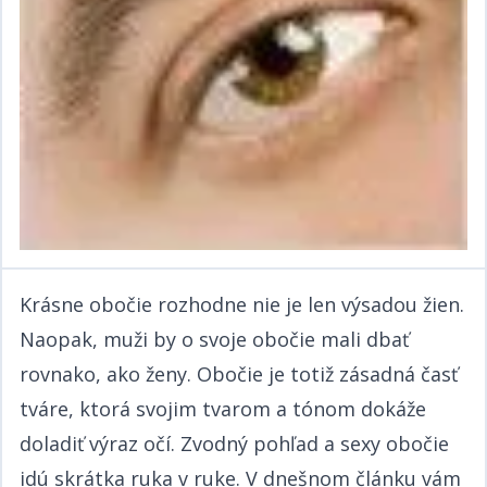
Krásne obočie rozhodne nie je len výsadou žien.
Naopak, muži by o svoje obočie mali dbať
rovnako, ako ženy. Obočie je totiž zásadná časť
tváre, ktorá svojim tvarom a tónom dokáže
doladiť výraz očí. Zvodný pohľad a sexy obočie
idú skrátka ruka v ruke. V dnešnom článku vám