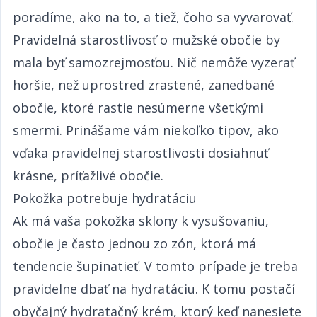
poradíme, ako na to, a tiež, čoho sa vyvarovať.​​​​‌ ‍ ​‍​‍‌‍ ‌ ​‍‌‍‍‌‌‍‌ ‌‍‍‌‌‍ ‍​‍​‍​ ‍‍​‍​‍‌ ​ ‌‍​‌‌‍ ‍‌‍‍‌‌ ‌​‌ ‍‌​‍ ‍‌‍‍‌‌‍ ​‍​‍​‍ ​​‍​‍‌‍‍​‌ ​‍‌‍‌‌‌‍‌‍​‍​‍​ ‍‍​‍​‍‌‍‍​‌ ‌​‌ ‌​‌ ​​​ ‍‍​‍ ​‍ ‌‍ ​‌‍ ‌‍​ ‌‍​‌‌‍ ​‌‍‍​‌‍ ‌ ​ ‌ ‌​​ ‍‍​ ​ ​ ​​​ ​​​ ​​​‍ ‌ ​ ‌ ‌​‌ ‌‌‌‍‌​‌‍‍‌‌‍ ​‍ ‌‍‍‌‌‍ ‍‌ ‌​‌‍‌‌‌‍ ‍‌ ‌​​‍ ‌‍‌‌‌‍‌​‌‍‍‌‌ ‌​​‍ ‌‍ ‌‌‍ ‌‍‌​‌‍‌‌​ ‌‌ ​​‌ ​‍‌‍‌‌‌ ​ ‌‍‌‌‌‍ ‍‌ ‌​‌‍​‌‌ ‌​‌‍‍‌‌‍ ‌‍ ‍​ ‍ ‌‍‍‌‌‍‌​​ ‌‌ ​​‌‍ ‌ ​ ‌ ‌​​‍ ‌​ ​‍​ ‍​​ ‌‍​ ‌​​ ‍​​ ​ ​ ‍ ‌ ‌​‌ ‍‌‌ ​​‌‍‌‌​ ‌‌ ​​‌‍ ‌ ​ ‌ ‌​​ ‍ ‌ ​​‌‍​‌‌ ‌​‌‍‍​​ ‌‌‍​ ‌‍ ‌‍ ‍‌ ‌​‌‍‌‌‌‍ ‍‌ ‌​​‍‌‌​ ‌‌‌​​‍‌‌ ‌‍‍ ‌‍‌‌‌ ‍‌​‍‌‌​ ​ ‌​‌​​‍‌‌​ ​ ‌​‌​​‍‌‌​ ​‍​ ​‍​ ​​​ ​‍​ ‌ ​ ‌‍​ ‌‌‌‍‌‍‌‍​‍‌‍‌‌​ ​ ​ ​ ​ ​ ​ ​​​‍‌‌​ ​‍​ ​‍​‍‌‌​ ‌‌‌​‌​​‍ ‍‌‍​ ‌‍‍​‌‍‍‌‌‍ ​‌‍‌​‌ ​‍‌‍‌‌‌‍ ‍​‍‌‌​ ‌‌‌​​‍‌‌ ‌‍‍ ‌‍‌‌‌ ‍‌​‍‌‌​ ​ ‌​‌​​‍‌‌​ ​ ‌​‌​​‍‌‌​ ​‍​ ​‍​ ​​​ ​‍​ ‌ ​ ‌‍​ ‌‌‌‍‌‍‌‍​‍‌‍‌‌​ ​ ​ ​ ​ ​ ​ ​​​ ​​​‍‌‌​ ​‍​ ​‍​‍‌‌​ ‌‌‌​‌​​‍ ‍‌ ‌​‌‍‌‌‌ ‍​‌ ‌​​ ‌‍​‍‌‍​‌‌ ​ ‌‍‌‌‌‌‌‌‌ ​‍‌‍ ​​ ‌‌‍‍​‌ ‌​‌ ‌​‌ ​​​‍‌‌​ ​ ‌​​‌​‍‌‌​ ​‍‌​‌‍​‍‌‌​ ​‍‌​‌‍‌‍ ​‌‍ ‌‍​ ‌‍​‌‌‍ ​‌‍‍​‌‍ ‌ ​ ‌ ‌​​‍‌‌​ ​ ‌​​‌​ ​ ​ ​​​ ​​​ ​​​‍‌‌​ ​‍‌​‌‍‌ ​ ‌ ‌​‌ ‌‌‌‍‌​‌‍‍‌‌‍ ​‍‌‍‌‍‍‌‌‍‌​​ ‌‌ ​​‌‍ ‌ ​ ‌ ‌​​‍ ‌​ ​‍​ ‍​​ ‌‍​ ‌​​ ‍​​ ​ ​‍‌‍‌ ‌​‌ ‍‌‌ ​​‌‍‌‌​ ‌‌ ​​‌‍ ‌ ​ ‌ ‌​​‍‌‍‌ ​​‌‍​‌‌ ‌​‌‍‍​​ ‌‌‍​ ‌‍ ‌‍ ‍‌ ‌​‌‍‌‌‌‍ ‍‌ ‌​​‍‌‌​ ‌‌‌​​‍‌‌ ‌‍‍ ‌‍‌‌‌ ‍‌​‍‌‌​ ​ ‌​‌​​‍‌‌​ ​ ‌​‌​​‍‌‌​ ​‍​ ​‍​ ​​​ ​‍​ ‌ ​ ‌‍​ ‌‌‌‍‌‍‌‍​‍‌‍‌‌​ ​ ​ ​ ​ ​ ​ ​​​‍‌‌​ ​‍​ ​‍​‍‌‌​ ‌‌‌​‌​​‍ ‍‌‍​ ‌‍‍​‌‍‍‌‌‍ ​‌‍‌​‌ ​‍‌‍‌‌‌‍ ‍​‍‌‌​ ‌‌‌​​‍‌‌ ‌‍‍ ‌‍‌‌‌ ‍‌​‍‌‌​ ​ ‌​‌​​‍‌‌​ ​ ‌​‌​​‍‌‌​ ​‍​ ​‍​ ​​​ ​‍​ ‌ ​ ‌‍​ ‌‌‌‍‌‍‌‍​‍‌‍‌‌​ ​ ​ ​ ​ ​ ​ ​​​ ​​​‍‌‌​ ​‍​ ​‍​‍‌‌​ ‌‌‌​‌​​‍ ‍‌ ‌​‌‍‌‌‌ ‍​‌ ‌​​‍‌‍‌ ​​‌‍‌‌‌ ​‍‌ ​ ‌ ​​‌‍‌‌‌‍​ ‌ ‌​‌‍‍‌‌ ‌‍‌‍‌‌​ ‌‌ ​​‌ ‌‌‌‍​‍‌‍ ​‌‍‍‌‌ ​ ‌‍‍​‌‍‌‌‌‍‌​​‍​‍‌ ‌
Pravidelná starostlivosť o mužské obočie by
mala byť samozrejmosťou. Nič nemôže vyzerať
horšie, než uprostred zrastené, zanedbané
obočie, ktoré rastie nesúmerne všetkými
smermi. Prinášame vám niekoľko tipov, ako
vďaka pravidelnej starostlivosti dosiahnuť
krásne, príťažlivé obočie.​​​​‌ ‍ ​‍​‍‌‍ ‌ ​‍‌‍‍‌‌‍‌ ‌‍‍‌‌‍ ‍​‍​‍​ ‍‍​‍​‍‌ ​ ‌‍​‌‌‍ ‍‌‍‍‌‌ ‌​‌ ‍‌​‍ ‍‌‍‍‌‌‍ ​‍​‍​‍ ​​‍​‍‌‍‍​‌ ​‍‌‍‌‌‌‍‌‍​‍​‍​ ‍‍​‍​‍‌‍‍​‌ ‌​‌ ‌​‌ ​​​ ‍‍​‍ ​‍ ‌‍ ​‌‍ ‌‍​ ‌‍​‌‌‍ ​‌‍‍​‌‍ ‌ ​ ‌ ‌​​ ‍‍​ ​ ​ ​​​ ​​​ ​​​‍ ‌ ​ ‌ ‌​‌ ‌‌‌‍‌​‌‍‍‌‌‍ ​‍ ‌‍‍‌‌‍ ‍‌ ‌​‌‍‌‌‌‍ ‍‌ ‌​​‍ ‌‍‌‌‌‍‌​‌‍‍‌‌ ‌​​‍ ‌‍ ‌‌‍ ‌‍‌​‌‍‌‌​ ‌‌ ​​‌ ​‍‌‍‌‌‌ ​ ‌‍‌‌‌‍ ‍‌ ‌​‌‍​‌‌ ‌​‌‍‍‌‌‍ ‌‍ ‍​ ‍ ‌‍‍‌‌‍‌​​ ‌‌ ​​‌‍ ‌ ​ ‌ ‌​​‍ ‌​ ​‍​ ‍​​ ‌‍​ ‌​​ ‍​​ ​ ​ ‍ ‌ ‌​‌ ‍‌‌ ​​‌‍‌‌​ ‌‌ ​​‌‍ ‌ ​ ‌ ‌​​ ‍ ‌ ​​‌‍​‌‌ ‌​‌‍‍​​ ‌‌‍​ ‌‍ ‌‍ ‍‌ ‌​‌‍‌‌‌‍ ‍‌ ‌​​‍‌‌​ ‌‌‌​​‍‌‌ ‌‍‍ ‌‍‌‌‌ ‍‌​‍‌‌​ ​ ‌​‌​​‍‌‌​ ​ ‌​‌​​‍‌‌​ ​‍​ ​‍‌‍​‌​ ‍​​ ​‌‌‍‌‍​ ​​​ ​ ​ ‍‌‌‍‌​​ ​​‌‍​‌​ ​ ​ ‍​​‍‌‌​ ​‍​ ​‍​‍‌‌​ ‌‌‌​‌​​‍ ‍‌‍​ ‌‍‍​‌‍‍‌‌‍ ​‌‍‌​‌ ​‍‌‍‌‌‌‍ ‍​‍‌‌​ ‌‌‌​​‍‌‌ ‌‍‍ ‌‍‌‌‌ ‍‌​‍‌‌​ ​ ‌​‌​​‍‌‌​ ​ ‌​‌​​‍‌‌​ ​‍​ ​‍‌‍​‌​ ‍​​ ​‌‌‍‌‍​ ​​​ ​ ​ ‍‌‌‍‌​​ ​​‌‍​‌​ ​ ​ ‍​​ ​​​‍‌‌​ ​‍​ ​‍​‍‌‌​ ‌‌‌​‌​​‍ ‍‌ ‌​‌‍‌‌‌ ‍​‌ ‌​​ ‌‍​‍‌‍​‌‌ ​ ‌‍‌‌‌‌‌‌‌ ​‍‌‍ ​​ ‌‌‍‍​‌ ‌​‌ ‌​‌ ​​​‍‌‌​ ​ ‌​​‌​‍‌‌​ ​‍‌​‌‍​‍‌‌​ ​‍‌​‌‍‌‍ ​‌‍ ‌‍​ ‌‍​‌‌‍ ​‌‍‍​‌‍ ‌ ​ ‌ ‌​​‍‌‌​ ​ ‌​​‌​ ​ ​ ​​​ ​​​ ​​​‍‌‌​ ​‍‌​‌‍‌ ​ ‌ ‌​‌ ‌‌‌‍‌​‌‍‍‌‌‍ ​‍‌‍‌‍‍‌‌‍‌​​ ‌‌ ​​‌‍ ‌ ​ ‌ ‌​​‍ ‌​ ​‍​ ‍​​ ‌‍​ ‌​​ ‍​​ ​ ​‍‌‍‌ ‌​‌ ‍‌‌ ​​‌‍‌‌​ ‌‌ ​​‌‍ ‌ ​ ‌ ‌​​‍‌‍‌ ​​‌‍​‌‌ ‌​‌‍‍​​ ‌‌‍​ ‌‍ ‌‍ ‍‌ ‌​‌‍‌‌‌‍ ‍‌ ‌​​‍‌‌​ ‌‌‌​​‍‌‌ ‌‍‍ ‌‍‌‌‌ ‍‌​‍‌‌​ ​ ‌​‌​​‍‌‌​ ​ ‌​‌​​‍‌‌​ ​‍​ ​‍‌‍​‌​ ‍​​ ​‌‌‍‌‍​ ​​​ ​ ​ ‍‌‌‍‌​​ ​​‌‍​‌​ ​ ​ ‍​​‍‌‌​ ​‍​ ​‍​‍‌‌​ ‌‌‌​‌​​‍ ‍‌‍​ ‌‍‍​‌‍‍‌‌‍ ​‌‍‌​‌ ​‍‌‍‌‌‌‍ ‍​‍‌‌​ ‌‌‌​​‍‌‌ ‌‍‍ ‌‍‌‌‌ ‍‌​‍‌‌​ ​ ‌​‌​​‍‌‌​ ​ ‌​‌​​‍‌‌​ ​‍​ ​‍‌‍​‌​ ‍​​ ​‌‌‍‌‍​ ​​​ ​ ​ ‍‌‌‍‌​​ ​​‌‍​‌​ ​ ​ ‍​​ ​​​‍‌‌​ ​‍​ ​‍​‍‌‌​ ‌‌‌​‌​​‍ ‍‌ ‌​‌‍‌‌‌ ‍​‌ ‌​​‍‌‍‌ ​​‌‍‌‌‌ ​‍‌ ​ ‌ ​​‌‍‌‌‌‍​ ‌ ‌​‌‍‍‌‌ ‌‍‌‍‌‌​ ‌‌ ​​‌ ‌‌‌‍​‍‌‍ ​‌‍‍‌‌ ​ ‌‍‍​‌‍‌‌‌‍‌​​‍​‍‌ ‌
Pokožka potrebuje hydratáciu​​​​‌ ‍ ​‍​‍‌‍ ‌ ​‍‌‍‍‌‌‍‌ ‌‍‍‌‌‍ ‍​‍​‍​ ‍‍​‍​‍‌ ​ ‌‍​‌‌‍ ‍‌‍‍‌‌ ‌​‌ ‍‌​‍ ‍‌‍‍‌‌‍ ​‍​‍​‍ ​​‍​‍‌‍‍​‌ ​‍‌‍‌‌‌‍‌‍​‍​‍​ ‍‍​‍​‍‌‍‍​‌ ‌​‌ ‌​‌ ​​​ ‍‍​‍ ​‍ ‌‍ ​‌‍ ‌‍​ ‌‍​‌‌‍ ​‌‍‍​‌‍ ‌ ​ ‌ ‌​​ ‍‍​ ​ ​ ​​​ ​​​ ​​​‍ ‌ ​ ‌ ‌​‌ ‌‌‌‍‌​‌‍‍‌‌‍ ​‍ ‌‍‍‌‌‍ ‍‌ ‌​‌‍‌‌‌‍ ‍‌ ‌​​‍ ‌‍‌‌‌‍‌​‌‍‍‌‌ ‌​​‍ ‌‍ ‌‌‍ ‌‍‌​‌‍‌‌​ ‌‌ ​​‌ ​‍‌‍‌‌‌ ​ ‌‍‌‌‌‍ ‍‌ ‌​‌‍​‌‌ ‌​‌‍‍‌‌‍ ‌‍ ‍​ ‍ ‌‍‍‌‌‍‌​​ ‌‌ ​​‌‍ ‌ ​ ‌ ‌​​‍ ‌​ ​‍​ ‍​​ ‌‍​ ‌​​ ‍​​ ​ ​ ‍ ‌ ‌​‌ ‍‌‌ ​​‌‍‌‌​ ‌‌ ​​‌‍ ‌ ​ ‌ ‌​​ ‍ ‌ ​​‌‍​‌‌ ‌​‌‍‍​​ ‌‌‍​ ‌‍ ‌‍ ‍‌ ‌​‌‍‌‌‌‍ ‍‌ ‌​​‍‌‌​ ‌‌‌​​‍‌‌ ‌‍‍ ‌‍‌‌‌ ‍‌​‍‌‌​ ​ ‌​‌​​‍‌‌​ ​ ‌​‌​​‍‌‌​ ​‍​ ​‍​ ​‍​ ​ ​ ​‌​ ​​​ ‍​​ ​‌‌‍​ ​ ​​‌‍‌‍​ ‍​​ ​‌​ ‌‌​‍‌‌​ ​‍​ ​‍​‍‌‌​ ‌‌‌​‌​​‍ ‍‌‍​ ‌‍‍​‌‍‍‌‌‍ ​‌‍‌​‌ ​‍‌‍‌‌‌‍ ‍​‍‌‌​ ‌‌‌​​‍‌‌ ‌‍‍ ‌‍‌‌‌ ‍‌​‍‌‌​ ​ ‌​‌​​‍‌‌​ ​ ‌​‌​​‍‌‌​ ​‍​ ​‍​ ​‍​ ​ ​ ​‌​ ​​​ ‍​​ ​‌‌‍​ ​ ​​‌‍‌‍​ ‍​​ ​‌​ ‌‌​ ​​​‍‌‌​ ​‍​ ​‍​‍‌‌​ ‌‌‌​‌​​‍ ‍‌ ‌​‌‍‌‌‌ ‍​‌ ‌​​ ‌‍​‍‌‍​‌‌ ​ ‌‍‌‌‌‌‌‌‌ ​‍‌‍ ​​ ‌‌‍‍​‌ ‌​‌ ‌​‌ ​​​‍‌‌​ ​ ‌​​‌​‍‌‌​ ​‍‌​‌‍​‍‌‌​ ​‍‌​‌‍‌‍ ​‌‍ ‌‍​ ‌‍​‌‌‍ ​‌‍‍​‌‍ ‌ ​ ‌ ‌​​‍‌‌​ ​ ‌​​‌​ ​ ​ ​​​ ​​​ ​​​‍‌‌​ ​‍‌​‌‍‌ ​ ‌ ‌​‌ ‌‌‌‍‌​‌‍‍‌‌‍ ​‍‌‍‌‍‍‌‌‍‌​​ ‌‌ ​​‌‍ ‌ ​ ‌ ‌​​‍ ‌​ ​‍​ ‍​​ ‌‍​ ‌​​ ‍​​ ​ ​‍‌‍‌ ‌​‌ ‍‌‌ ​​‌‍‌‌​ ‌‌ ​​‌‍ ‌ ​ ‌ ‌​​‍‌‍‌ ​​‌‍​‌‌ ‌​‌‍‍​​ ‌‌‍​ ‌‍ ‌‍ ‍‌ ‌​‌‍‌‌‌‍ ‍‌ ‌​​‍‌‌​ ‌‌‌​​‍‌‌ ‌‍‍ ‌‍‌‌‌ ‍‌​‍‌‌​ ​ ‌​‌​​‍‌‌​ ​ ‌​‌​​‍‌‌​ ​‍​ ​‍​ ​‍​ ​ ​ ​‌​ ​​​ ‍​​ ​‌‌‍​ ​ ​​‌‍‌‍​ ‍​​ ​‌​ ‌‌​‍‌‌​ ​‍​ ​‍​‍‌‌​ ‌‌‌​‌​​‍ ‍‌‍​ ‌‍‍​‌‍‍‌‌‍ ​‌‍‌​‌ ​‍‌‍‌‌‌‍ ‍​‍‌‌​ ‌‌‌​​‍‌‌ ‌‍‍ ‌‍‌‌‌ ‍‌​‍‌‌​ ​ ‌​‌​​‍‌‌​ ​ ‌​‌​​‍‌‌​ ​‍​ ​‍​ ​‍​ ​ ​ ​‌​ ​​​ ‍​​ ​‌‌‍​ ​ ​​‌‍‌‍​ ‍​​ ​‌​ ‌‌​ ​​​‍‌‌​ ​‍​ ​‍​‍‌‌​ ‌‌‌​‌​​‍ ‍‌ ‌​‌‍‌‌‌ ‍​‌ ‌​​‍‌‍‌ ​​‌‍‌‌‌ ​‍‌ ​ ‌ ​​‌‍‌‌‌‍​ ‌ ‌​‌‍‍‌‌ ‌‍‌‍‌‌​ ‌‌ ​​‌ ‌‌‌‍​‍‌‍ ​‌‍‍‌‌ ​ ‌‍‍​‌‍‌‌‌‍‌​​‍​‍‌ ‌
Ak má vaša pokožka sklony k vysušovaniu,
obočie je často jednou zo zón, ktorá má
tendencie šupinatieť. V tomto prípade je treba
pravidelne dbať na hydratáciu. K tomu postačí
obyčajný hydratačný krém, ktorý keď nanesiete