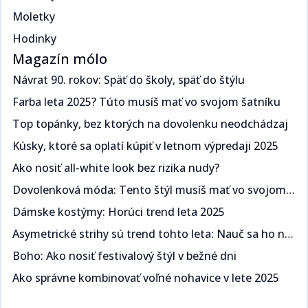
Moletky
Hodinky
Magazín mólo
Návrat 90. rokov: Späť do školy, späť do štýlu​​​​‌ ‍ ​‍​‍‌‍ ‌ ​‍‌‍‍‌‌‍‌ ‌‍‍‌‌‍ ‍​‍​‍​ ‍‍​‍​‍‌ ​ ‌‍​‌‌‍ ‍‌‍‍‌‌ ‌​‌ ‍‌​‍ ‍‌‍‍‌‌‍ ​‍​‍​‍ ​​‍​‍‌‍‍​‌ ​‍‌‍‌‌‌‍‌‍​‍​‍​ ‍‍​‍​‍‌‍‍​‌ ‌​‌ ‌​‌ ​​​ ‍‍​‍ ​‍ ‌‍ ​‌‍ ‌‍​ ‌‍​‌‌‍ ​‌‍‍​‌‍ ‌ ​ ‌ ‌​​ ‍‍​ ​ ​ ​​​ ​​​ ​​​‍ ‌ ​ ‌ ‌​‌ ‌‌‌‍‌​‌‍‍‌‌‍ ​‍ ‌‍‍‌‌‍ ‍‌ ‌​‌‍‌‌‌‍ ‍‌ ‌​​‍ ‌‍‌‌‌‍‌​‌‍‍‌‌ ‌​​‍ ‌‍ ‌‌‍ ‌‍‌​‌‍‌‌​ ‌‌ ​​‌ ​‍‌‍‌‌‌ ​ ‌‍‌‌‌‍ ‍‌ ‌​‌‍​‌‌ ‌​‌‍‍‌‌‍ ‌‍ ‍​ ‍ ‌‍‍‌‌‍‌​​ ‌​ ​‍‌‍​ ‌‍​ ‌‍‌​​ ‍​​ ‍​​ ‌‌​ ​‌​‍ ‌​ ‍​​ ​ ‌‍​‌​ ​‌​‍ ‌​ ‌​‌‍‌​​ ​‌​ ​‍​‍ ‌‌‍​‌‌‍​‌​ ​​​ ​​​‍ ‌​ ‍‌​ ‌ ​ ​‌‌‍​ ​ ​‌​ ​‌‌‍​‍‌‍‌​​ ​‍‌‍‌​‌‍‌‍​ ‌ ​ ‍ ‌ ‌​‌ ‍‌‌ ​​‌‍‌‌​ ‌‌ ​​‌‍ ‌ ​ ‌ ‌​​ ‍ ‌ ​​‌‍​‌‌ ‌​‌‍‍​​ ‌‌ ‌​‌‍‍‌‌ ‌​‌‍ ​‌‍‌‌​ ‌‍​‍‌‍​‌‌ ​ ‌‍‌‌‌‌‌‌‌ ​‍‌‍ ​​ ‌‌‍‍​‌ ‌​‌ ‌​‌ ​​​‍‌‌​ ​ ‌​​‌​‍‌‌​ ​‍‌​‌‍​‍‌‌​ ​‍‌​‌‍‌‍ ​‌‍ ‌‍​ ‌‍​‌‌‍ ​‌‍‍​‌‍ ‌ ​ ‌ ‌​​‍‌‌​ ​ ‌​​‌​ ​ ​ ​​​ ​​​ ​​​‍‌‌​ ​‍‌​‌‍‌ ​ ‌ ‌​‌ ‌‌‌‍‌​‌‍‍‌‌‍ ​‍‌‍‌‍‍‌‌‍‌​​ ‌​ ​‍‌‍​ ‌‍​ ‌‍‌​​ ‍​​ ‍​​ ‌‌​ ​‌​‍ ‌​ ‍​​ ​ ‌‍​‌​ ​‌​‍ ‌​ ‌​‌‍‌​​ ​‌​ ​‍​‍ ‌‌‍​‌‌‍​‌​ ​​​ ​​​‍ ‌​ ‍‌​ ‌ ​ ​‌‌‍​ ​ ​‌​ ​‌‌‍​‍‌‍‌​​ ​‍‌‍‌​‌‍‌‍​ ‌ ​‍‌‍‌ ‌​‌ ‍‌‌ ​​‌‍‌‌​ ‌‌ ​​‌‍ ‌ ​ ‌ ‌​​‍‌‍‌ ​​‌‍​‌‌ ‌​‌‍‍​​ ‌‌ ‌​‌‍‍‌‌ ‌​‌‍ ​‌‍‌‌​‍‌‍‌ ​​‌‍‌‌‌ ​‍‌ ​ ‌ ​​‌‍‌‌‌‍​ ‌ ‌​‌‍‍‌‌ ‌‍‌‍‌‌​ ‌‌ ​​‌ ‌‌‌‍​‍‌‍ ​‌‍‍‌‌ ​ ‌‍‍​‌‍‌‌‌‍‌​​‍​‍‌ ‌
Farba leta 2025? Túto musíš mať vo svojom šatníku ​​​​‌ ‍ ​‍​‍‌‍ ‌ ​‍‌‍‍‌‌‍‌ ‌‍‍‌‌‍ ‍​‍​‍​ ‍‍​‍​‍‌ ​ ‌‍​‌‌‍ ‍‌‍‍‌‌ ‌​‌ ‍‌​‍ ‍‌‍‍‌‌‍ ​‍​‍​‍ ​​‍​‍‌‍‍​‌ ​‍‌‍‌‌‌‍‌‍​‍​‍​ ‍‍​‍​‍‌‍‍​‌ ‌​‌ ‌​‌ ​​​ ‍‍​‍ ​‍ ‌‍ ​‌‍ ‌‍​ ‌‍​‌‌‍ ​‌‍‍​‌‍ ‌ ​ ‌ ‌​​ ‍‍​ ​ ​ ​​​ ​​​ ​​​‍ ‌ ​ ‌ ‌​‌ ‌‌‌‍‌​‌‍‍‌‌‍ ​‍ ‌‍‍‌‌‍ ‍‌ ‌​‌‍‌‌‌‍ ‍‌ ‌​​‍ ‌‍‌‌‌‍‌​‌‍‍‌‌ ‌​​‍ ‌‍ ‌‌‍ ‌‍‌​‌‍‌‌​ ‌‌ ​​‌ ​‍‌‍‌‌‌ ​ ‌‍‌‌‌‍ ‍‌ ‌​‌‍​‌‌ ‌​‌‍‍‌‌‍ ‌‍ ‍​ ‍ ‌‍‍‌‌‍‌​​ ‌​ ​‌‌‍​‌​ ‌​​ ‌‍​ ​​‌‍​‌​ ​‍‌‍​‍​‍ ‌​ ‍​‌‍​‍‌‍​‍‌‍‌‍​‍ ‌​ ‌​‌‍‌‍​ ​​​ ​‍​‍ ‌‌‍​‌‌‍​‍​ ‌ ‌‍‌‍​‍ ‌‌‍‌‍​ ‍‌‌‍​ ‌‍​‍​ ‍‌​ ‍‌‌‍‌‌​ ​​‌‍‌‍​ ​ ‌‍‌​​ ​‍​ ‍ ‌ ‌​‌ ‍‌‌ ​​‌‍‌‌​ ‌‌ ​​‌‍ ‌ ​ ‌ ‌​​ ‍ ‌ ​​‌‍​‌‌ ‌​‌‍‍​​ ‌‌ ‌​‌‍‍‌‌ ‌​‌‍ ​‌‍‌‌​ ‌‍​‍‌‍​‌‌ ​ ‌‍‌‌‌‌‌‌‌ ​‍‌‍ ​​ ‌‌‍‍​‌ ‌​‌ ‌​‌ ​​​‍‌‌​ ​ ‌​​‌​‍‌‌​ ​‍‌​‌‍​‍‌‌​ ​‍‌​‌‍‌‍ ​‌‍ ‌‍​ ‌‍​‌‌‍ ​‌‍‍​‌‍ ‌ ​ ‌ ‌​​‍‌‌​ ​ ‌​​‌​ ​ ​ ​​​ ​​​ ​​​‍‌‌​ ​‍‌​‌‍‌ ​ ‌ ‌​‌ ‌‌‌‍‌​‌‍‍‌‌‍ ​‍‌‍‌‍‍‌‌‍‌​​ ‌​ ​‌‌‍​‌​ ‌​​ ‌‍​ ​​‌‍​‌​ ​‍‌‍​‍​‍ ‌​ ‍​‌‍​‍‌‍​‍‌‍‌‍​‍ ‌​ ‌​‌‍‌‍​ ​​​ ​‍​‍ ‌‌‍​‌‌‍​‍​ ‌ ‌‍‌‍​‍ ‌‌‍‌‍​ ‍‌‌‍​ ‌‍​‍​ ‍‌​ ‍‌‌‍‌‌​ ​​‌‍‌‍​ ​ ‌‍‌​​ ​‍​‍‌‍‌ ‌​‌ ‍‌‌ ​​‌‍‌‌​ ‌‌ ​​‌‍ ‌ ​ ‌ ‌​​‍‌‍‌ ​​‌‍​‌‌ ‌​‌‍‍​​ ‌‌ ‌​‌‍‍‌‌ ‌​‌‍ ​‌‍‌‌​‍‌‍‌ ​​‌‍‌‌‌ ​‍‌ ​ ‌ ​​‌‍‌‌‌‍​ ‌ ‌​‌‍‍‌‌ ‌‍‌‍‌‌​ ‌‌ ​​‌ ‌‌‌‍​‍‌‍ ​‌‍‍‌‌ ​ ‌‍‍​‌‍‌‌‌‍‌​​‍​‍‌ ‌
Top topánky, bez ktorých na dovolenku neodchádzaj​​​​‌ ‍ ​‍​‍‌‍ ‌ ​‍‌‍‍‌‌‍‌ ‌‍‍‌‌‍ ‍​‍​‍​ ‍‍​‍​‍‌ ​ ‌‍​‌‌‍ ‍‌‍‍‌‌ ‌​‌ ‍‌​‍ ‍‌‍‍‌‌‍ ​‍​‍​‍ ​​‍​‍‌‍‍​‌ ​‍‌‍‌‌‌‍‌‍​‍​‍​ ‍‍​‍​‍‌‍‍​‌ ‌​‌ ‌​‌ ​​​ ‍‍​‍ ​‍ ‌‍ ​‌‍ ‌‍​ ‌‍​‌‌‍ ​‌‍‍​‌‍ ‌ ​ ‌ ‌​​ ‍‍​ ​ ​ ​​​ ​​​ ​​​‍ ‌ ​ ‌ ‌​‌ ‌‌‌‍‌​‌‍‍‌‌‍ ​‍ ‌‍‍‌‌‍ ‍‌ ‌​‌‍‌‌‌‍ ‍‌ ‌​​‍ ‌‍‌‌‌‍‌​‌‍‍‌‌ ‌​​‍ ‌‍ ‌‌‍ ‌‍‌​‌‍‌‌​ ‌‌ ​​‌ ​‍‌‍‌‌‌ ​ ‌‍‌‌‌‍ ‍‌ ‌​‌‍​‌‌ ‌​‌‍‍‌‌‍ ‌‍ ‍​ ‍ ‌‍‍‌‌‍‌​​ ‌​ ​‌​ ‍‌​ ​‍‌‍​ ​ ‌ ​ ​‌​ ‌‌​ ​‍​‍ ‌‌‍​‌‌‍​‌​ ‍​‌‍​‍​‍ ‌​ ‌​​ ‌‌​ ‍‌‌‍‌‍​‍ ‌‌‍​‌​ ‍​​ ‌ ​ ‍​​‍ ‌​ ‍‌​ ‌ ​ ​​​ ‍‌‌‍​ ​ ‍​​ ‍‌​ ​‍​ ​​‌‍‌‍‌‍​‍‌‍‌‌​ ‍ ‌ ‌​‌ ‍‌‌ ​​‌‍‌‌​ ‌‌ ​​‌‍ ‌ ​ ‌ ‌​​ ‍ ‌ ​​‌‍​‌‌ ‌​‌‍‍​​ ‌‌ ‌​‌‍‍‌‌ ‌​‌‍ ​‌‍‌‌​ ‌‍​‍‌‍​‌‌ ​ ‌‍‌‌‌‌‌‌‌ ​‍‌‍ ​​ ‌‌‍‍​‌ ‌​‌ ‌​‌ ​​​‍‌‌​ ​ ‌​​‌​‍‌‌​ ​‍‌​‌‍​‍‌‌​ ​‍‌​‌‍‌‍ ​‌‍ ‌‍​ ‌‍​‌‌‍ ​‌‍‍​‌‍ ‌ ​ ‌ ‌​​‍‌‌​ ​ ‌​​‌​ ​ ​ ​​​ ​​​ ​​​‍‌‌​ ​‍‌​‌‍‌ ​ ‌ ‌​‌ ‌‌‌‍‌​‌‍‍‌‌‍ ​‍‌‍‌‍‍‌‌‍‌​​ ‌​ ​‌​ ‍‌​ ​‍‌‍​ ​ ‌ ​ ​‌​ ‌‌​ ​‍​‍ ‌‌‍​‌‌‍​‌​ ‍​‌‍​‍​‍ ‌​ ‌​​ ‌‌​ ‍‌‌‍‌‍​‍ ‌‌‍​‌​ ‍​​ ‌ ​ ‍​​‍ ‌​ ‍‌​ ‌ ​ ​​​ ‍‌‌‍​ ​ ‍​​ ‍‌​ ​‍​ ​​‌‍‌‍‌‍​‍‌‍‌‌​‍‌‍‌ ‌​‌ ‍‌‌ ​​‌‍‌‌​ ‌‌ ​​‌‍ ‌ ​ ‌ ‌​​‍‌‍‌ ​​‌‍​‌‌ ‌​‌‍‍​​ ‌‌ ‌​‌‍‍‌‌ ‌​‌‍ ​‌‍‌‌​‍‌‍‌ ​​‌‍‌‌‌ ​‍‌ ​ ‌ ​​‌‍‌‌‌‍​ ‌ ‌​‌‍‍‌‌ ‌‍‌‍‌‌​ ‌‌ ​​‌ ‌‌‌‍​‍‌‍ ​‌‍‍‌‌ ​ ‌‍‍​‌‍‌‌‌‍‌​​‍​‍‌ ‌
Kúsky, ktoré sa oplatí kúpiť v letnom výpredaji 2025​​​​‌ ‍ ​‍​‍‌‍ ‌ ​‍‌‍‍‌‌‍‌ ‌‍‍‌‌‍ ‍​‍​‍​ ‍‍​‍​‍‌ ​ ‌‍​‌‌‍ ‍‌‍‍‌‌ ‌​‌ ‍‌​‍ ‍‌‍‍‌‌‍ ​‍​‍​‍ ​​‍​‍‌‍‍​‌ ​‍‌‍‌‌‌‍‌‍​‍​‍​ ‍‍​‍​‍‌‍‍​‌ ‌​‌ ‌​‌ ​​​ ‍‍​‍ ​‍ ‌‍ ​‌‍ ‌‍​ ‌‍​‌‌‍ ​‌‍‍​‌‍ ‌ ​ ‌ ‌​​ ‍‍​ ​ ​ ​​​ ​​​ ​​​‍ ‌ ​ ‌ ‌​‌ ‌‌‌‍‌​‌‍‍‌‌‍ ​‍ ‌‍‍‌‌‍ ‍‌ ‌​‌‍‌‌‌‍ ‍‌ ‌​​‍ ‌‍‌‌‌‍‌​‌‍‍‌‌ ‌​​‍ ‌‍ ‌‌‍ ‌‍‌​‌‍‌‌​ ‌‌ ​​‌ ​‍‌‍‌‌‌ ​ ‌‍‌‌‌‍ ‍‌ ‌​‌‍​‌‌ ‌​‌‍‍‌‌‍ ‌‍ ‍​ ‍ ‌‍‍‌‌‍‌​​ ‌‌‍​‌‌‍​‍​ ​ ​ ‌​‌‍‌​‌‍‌‌​ ​ ‌‍‌​​‍ ‌​ ‍‌​ ​‌​ ‍‌​ ​‍​‍ ‌​ ‌​‌‍​‌​ ​‌​ ‍​​‍ ‌‌‍​‌​ ‌‌​ ‍​‌‍‌‌​‍ ‌‌‍‌‍​ ‌‌‌‍​‌‌‍​‌​ ​‌‌‍​ ​ ‍‌​ ‌ ‌‍‌​‌‍​‌​ ​​‌‍​ ​ ‍ ‌ ‌​‌ ‍‌‌ ​​‌‍‌‌​ ‌‌ ​​‌‍ ‌ ​ ‌ ‌​​ ‍ ‌ ​​‌‍​‌‌ ‌​‌‍‍​​ ‌‌ ‌​‌‍‍‌‌ ‌​‌‍ ​‌‍‌‌​ ‌‍​‍‌‍​‌‌ ​ ‌‍‌‌‌‌‌‌‌ ​‍‌‍ ​​ ‌‌‍‍​‌ ‌​‌ ‌​‌ ​​​‍‌‌​ ​ ‌​​‌​‍‌‌​ ​‍‌​‌‍​‍‌‌​ ​‍‌​‌‍‌‍ ​‌‍ ‌‍​ ‌‍​‌‌‍ ​‌‍‍​‌‍ ‌ ​ ‌ ‌​​‍‌‌​ ​ ‌​​‌​ ​ ​ ​​​ ​​​ ​​​‍‌‌​ ​‍‌​‌‍‌ ​ ‌ ‌​‌ ‌‌‌‍‌​‌‍‍‌‌‍ ​‍‌‍‌‍‍‌‌‍‌​​ ‌‌‍​‌‌‍​‍​ ​ ​ ‌​‌‍‌​‌‍‌‌​ ​ ‌‍‌​​‍ ‌​ ‍‌​ ​‌​ ‍‌​ ​‍​‍ ‌​ ‌​‌‍​‌​ ​‌​ ‍​​‍ ‌‌‍​‌​ ‌‌​ ‍​‌‍‌‌​‍ ‌‌‍‌‍​ ‌‌‌‍​‌‌‍​‌​ ​‌‌‍​ ​ ‍‌​ ‌ ‌‍‌​‌‍​‌​ ​​‌‍​ ​‍‌‍‌ ‌​‌ ‍‌‌ ​​‌‍‌‌​ ‌‌ ​​‌‍ ‌ ​ ‌ ‌​​‍‌‍‌ ​​‌‍​‌‌ ‌​‌‍‍​​ ‌‌ ‌​‌‍‍‌‌ ‌​‌‍ ​‌‍‌‌​‍‌‍‌ ​​‌‍‌‌‌ ​‍‌ ​ ‌ ​​‌‍‌‌‌‍​ ‌ ‌​‌‍‍‌‌ ‌‍‌‍‌‌​ ‌‌ ​​‌ ‌‌‌‍​‍‌‍ ​‌‍‍‌‌ ​ ‌‍‍​‌‍‌‌‌‍‌​​‍​‍‌ ‌
Ako nosiť all-white look bez rizika nudy?​​​​‌ ‍ ​‍​‍‌‍ ‌ ​‍‌‍‍‌‌‍‌ ‌‍‍‌‌‍ ‍​‍​‍​ ‍‍​‍​‍‌ ​ ‌‍​‌‌‍ ‍‌‍‍‌‌ ‌​‌ ‍‌​‍ ‍‌‍‍‌‌‍ ​‍​‍​‍ ​​‍​‍‌‍‍​‌ ​‍‌‍‌‌‌‍‌‍​‍​‍​ ‍‍​‍​‍‌‍‍​‌ ‌​‌ ‌​‌ ​​​ ‍‍​‍ ​‍ ‌‍ ​‌‍ ‌‍​ ‌‍​‌‌‍ ​‌‍‍​‌‍ ‌ ​ ‌ ‌​​ ‍‍​ ​ ​ ​​​ ​​​ ​​​‍ ‌ ​ ‌ ‌​‌ ‌‌‌‍‌​‌‍‍‌‌‍ ​‍ ‌‍‍‌‌‍ ‍‌ ‌​‌‍‌‌‌‍ ‍‌ ‌​​‍ ‌‍‌‌‌‍‌​‌‍‍‌‌ ‌​​‍ ‌‍ ‌‌‍ ‌‍‌​‌‍‌‌​ ‌‌ ​​‌ ​‍‌‍‌‌‌ ​ ‌‍‌‌‌‍ ‍‌ ‌​‌‍​‌‌ ‌​‌‍‍‌‌‍ ‌‍ ‍​ ‍ ‌‍‍‌‌‍‌​​ ‌‌‍‌‍​ ‌‌​ ‍‌​ ‍‌​ ‍​​ ‌‌‌‍‌‍​ ​ ​‍ ‌​ ‍‌‌‍​ ​ ​ ‌‍​‌​‍ ‌​ ‌​‌‍‌‌​ ‌​​ ​​​‍ ‌​ ‍​​ ‌ ​ ​‍‌‍‌‌​‍ ‌​ ‌​​ ​‌‌‍‌​‌‍‌‌‌‍‌‌‌‍​‍‌‍‌‌​ ​‌​ ‍‌‌‍‌‌​ ‌‍​ ‌ ​ ‍ ‌ ‌​‌ ‍‌‌ ​​‌‍‌‌​ ‌‌ ​​‌‍ ‌ ​ ‌ ‌​​ ‍ ‌ ​​‌‍​‌‌ ‌​‌‍‍​​ ‌‌ ‌​‌‍‍‌‌ ‌​‌‍ ​‌‍‌‌​ ‌‍​‍‌‍​‌‌ ​ ‌‍‌‌‌‌‌‌‌ ​‍‌‍ ​​ ‌‌‍‍​‌ ‌​‌ ‌​‌ ​​​‍‌‌​ ​ ‌​​‌​‍‌‌​ ​‍‌​‌‍​‍‌‌​ ​‍‌​‌‍‌‍ ​‌‍ ‌‍​ ‌‍​‌‌‍ ​‌‍‍​‌‍ ‌ ​ ‌ ‌​​‍‌‌​ ​ ‌​​‌​ ​ ​ ​​​ ​​​ ​​​‍‌‌​ ​‍‌​‌‍‌ ​ ‌ ‌​‌ ‌‌‌‍‌​‌‍‍‌‌‍ ​‍‌‍‌‍‍‌‌‍‌​​ ‌‌‍‌‍​ ‌‌​ ‍‌​ ‍‌​ ‍​​ ‌‌‌‍‌‍​ ​ ​‍ ‌​ ‍‌‌‍​ ​ ​ ‌‍​‌​‍ ‌​ ‌​‌‍‌‌​ ‌​​ ​​​‍ ‌​ ‍​​ ‌ ​ ​‍‌‍‌‌​‍ ‌​ ‌​​ ​‌‌‍‌​‌‍‌‌‌‍‌‌‌‍​‍‌‍‌‌​ ​‌​ ‍‌‌‍‌‌​ ‌‍​ ‌ ​‍‌‍‌ ‌​‌ ‍‌‌ ​​‌‍‌‌​ ‌‌ ​​‌‍ ‌ ​ ‌ ‌​​‍‌‍‌ ​​‌‍​‌‌ ‌​‌‍‍​​ ‌‌ ‌​‌‍‍‌‌ ‌​‌‍ ​‌‍‌‌​‍‌‍‌ ​​‌‍‌‌‌ ​‍‌ ​ ‌ ​​‌‍‌‌‌‍​ ‌ ‌​‌‍‍‌‌ ‌‍‌‍‌‌​ ‌‌ ​​‌ ‌‌‌‍​‍‌‍ ​‌‍‍‌‌ ​ ‌‍‍​‌‍‌‌‌‍‌​​‍​‍‌ ‌
Dovolenková móda: Tento štýl musíš mať vo svojom šatníku ​​​​‌ ‍ ​‍​‍‌‍ ‌ ​‍‌‍‍‌‌‍‌ ‌‍‍‌‌‍ ‍​‍​‍​ ‍‍​‍​‍‌ ​ ‌‍​‌‌‍ ‍‌‍‍‌‌ ‌​‌ ‍‌​‍ ‍‌‍‍‌‌‍ ​‍​‍​‍ ​​‍​‍‌‍‍​‌ ​‍‌‍‌‌‌‍‌‍​‍​‍​ ‍‍​‍​‍‌‍‍​‌ ‌​‌ ‌​‌ ​​​ ‍‍​‍ ​‍ ‌‍ ​‌‍ ‌‍​ ‌‍​‌‌‍ ​‌‍‍​‌‍ ‌ ​ ‌ ‌​​ ‍‍​ ​ ​ ​​​ ​​​ ​​​‍ ‌ ​ ‌ ‌​‌ ‌‌‌‍‌​‌‍‍‌‌‍ ​‍ ‌‍‍‌‌‍ ‍‌ ‌​‌‍‌‌‌‍ ‍‌ ‌​​‍ ‌‍‌‌‌‍‌​‌‍‍‌‌ ‌​​‍ ‌‍ ‌‌‍ ‌‍‌​‌‍‌‌​ ‌‌ ​​‌ ​‍‌‍‌‌‌ ​ ‌‍‌‌‌‍ ‍‌ ‌​‌‍​‌‌ ‌​‌‍‍‌‌‍ ‌‍ ‍​ ‍ ‌‍‍‌‌‍‌​​ ‌​ ​​​ ‌‌​ ​​‌‍‌‌​ ‍​‌‍‌​​ ​​‌‍‌‌​‍ ‌​ ​​​ ‍‌​ ‌ ​ ‍​​‍ ‌​ ‌​​ ​ ‌‍​ ​ ‌​​‍ ‌​ ‍‌‌‍​‌​ ‍‌​ ​​​‍ ‌​ ‍​​ ​‌​ ‍​​ ​‍​ ​​‌‍‌‌​ ​ ​ ​‌​ ​ ‌‍​ ​ ‍​​ ​‍​ ‍ ‌ ‌​‌ ‍‌‌ ​​‌‍‌‌​ ‌‌ ​​‌‍ ‌ ​ ‌ ‌​​ ‍ ‌ ​​‌‍​‌‌ ‌​‌‍‍​​ ‌‌ ‌​‌‍‍‌‌ ‌​‌‍ ​‌‍‌‌​ ‌‍​‍‌‍​‌‌ ​ ‌‍‌‌‌‌‌‌‌ ​‍‌‍ ​​ ‌‌‍‍​‌ ‌​‌ ‌​‌ ​​​‍‌‌​ ​ ‌​​‌​‍‌‌​ ​‍‌​‌‍​‍‌‌​ ​‍‌​‌‍‌‍ ​‌‍ ‌‍​ ‌‍​‌‌‍ ​‌‍‍​‌‍ ‌ ​ ‌ ‌​​‍‌‌​ ​ ‌​​‌​ ​ ​ ​​​ ​​​ ​​​‍‌‌​ ​‍‌​‌‍‌ ​ ‌ ‌​‌ ‌‌‌‍‌​‌‍‍‌‌‍ ​‍‌‍‌‍‍‌‌‍‌​​ ‌​ ​​​ ‌‌​ ​​‌‍‌‌​ ‍​‌‍‌​​ ​​‌‍‌‌​‍ ‌​ ​​​ ‍‌​ ‌ ​ ‍​​‍ ‌​ ‌​​ ​ ‌‍​ ​ ‌​​‍ ‌​ ‍‌‌‍​‌​ ‍‌​ ​​​‍ ‌​ ‍​​ ​‌​ ‍​​ ​‍​ ​​‌‍‌‌​ ​ ​ ​‌​ ​ ‌‍​ ​ ‍​​ ​‍​‍‌‍‌ ‌​‌ ‍‌‌ ​​‌‍‌‌​ ‌‌ ​​‌‍ ‌ ​ ‌ ‌​​‍‌‍‌ ​​‌‍​‌‌ ‌​‌‍‍​​ ‌‌ ‌​‌‍‍‌‌ ‌​‌‍ ​‌‍‌‌​‍‌‍‌ ​​‌‍‌‌‌ ​‍‌ ​ ‌ ​​‌‍‌‌‌‍​ ‌ ‌​‌‍‍‌‌ ‌‍‌‍‌‌​ ‌‌ ​​‌ ‌‌‌‍​‍‌‍ ​‌‍‍‌‌ ​ ‌‍‍​‌‍‌‌‌‍‌​​‍​‍‌ ‌
Dámske kostýmy: Horúci trend leta 2025 ​​​​‌ ‍ ​‍​‍‌‍ ‌ ​‍‌‍‍‌‌‍‌ ‌‍‍‌‌‍ ‍​‍​‍​ ‍‍​‍​‍‌ ​ ‌‍​‌‌‍ ‍‌‍‍‌‌ ‌​‌ ‍‌​‍ ‍‌‍‍‌‌‍ ​‍​‍​‍ ​​‍​‍‌‍‍​‌ ​‍‌‍‌‌‌‍‌‍​‍​‍​ ‍‍​‍​‍‌‍‍​‌ ‌​‌ ‌​‌ ​​​ ‍‍​‍ ​‍ ‌‍ ​‌‍ ‌‍​ ‌‍​‌‌‍ ​‌‍‍​‌‍ ‌ ​ ‌ ‌​​ ‍‍​ ​ ​ ​​​ ​​​ ​​​‍ ‌ ​ ‌ ‌​‌ ‌‌‌‍‌​‌‍‍‌‌‍ ​‍ ‌‍‍‌‌‍ ‍‌ ‌​‌‍‌‌‌‍ ‍‌ ‌​​‍ ‌‍‌‌‌‍‌​‌‍‍‌‌ ‌​​‍ ‌‍ ‌‌‍ ‌‍‌​‌‍‌‌​ ‌‌ ​​‌ ​‍‌‍‌‌‌ ​ ‌‍‌‌‌‍ ‍‌ ‌​‌‍​‌‌ ‌​‌‍‍‌‌‍ ‌‍ ‍​ ‍ ‌‍‍‌‌‍‌​​ ‌​ ​‌​ ‍​​ ‍‌​ ​‌​ ‌​​ ‌‍‌‍‌​‌‍‌​​‍ ‌‌‍‌‌​ ‌ ​ ‌‌​ ‌​​‍ ‌​ ‌​​ ​‍​ ‌‍‌‍‌‍​‍ ‌​ ‍​​ ‌​‌‍‌‍​ ‌ ​‍ ‌​ ​‌‌‍‌​​ ‍‌​ ‌‌‌‍‌‍​ ​ ​ ​ ​ ​‍​ ​​​ ‌‌‌‍‌‍‌‍‌‍​ ‍ ‌ ‌​‌ ‍‌‌ ​​‌‍‌‌​ ‌‌ ​​‌‍ ‌ ​ ‌ ‌​​ ‍ ‌ ​​‌‍​‌‌ ‌​‌‍‍​​ ‌‌ ‌​‌‍‍‌‌ ‌​‌‍ ​‌‍‌‌​ ‌‍​‍‌‍​‌‌ ​ ‌‍‌‌‌‌‌‌‌ ​‍‌‍ ​​ ‌‌‍‍​‌ ‌​‌ ‌​‌ ​​​‍‌‌​ ​ ‌​​‌​‍‌‌​ ​‍‌​‌‍​‍‌‌​ ​‍‌​‌‍‌‍ ​‌‍ ‌‍​ ‌‍​‌‌‍ ​‌‍‍​‌‍ ‌ ​ ‌ ‌​​‍‌‌​ ​ ‌​​‌​ ​ ​ ​​​ ​​​ ​​​‍‌‌​ ​‍‌​‌‍‌ ​ ‌ ‌​‌ ‌‌‌‍‌​‌‍‍‌‌‍ ​‍‌‍‌‍‍‌‌‍‌​​ ‌​ ​‌​ ‍​​ ‍‌​ ​‌​ ‌​​ ‌‍‌‍‌​‌‍‌​​‍ ‌‌‍‌‌​ ‌ ​ ‌‌​ ‌​​‍ ‌​ ‌​​ ​‍​ ‌‍‌‍‌‍​‍ ‌​ ‍​​ ‌​‌‍‌‍​ ‌ ​‍ ‌​ ​‌‌‍‌​​ ‍‌​ ‌‌‌‍‌‍​ ​ ​ ​ ​ ​‍​ ​​​ ‌‌‌‍‌‍‌‍‌‍​‍‌‍‌ ‌​‌ ‍‌‌ ​​‌‍‌‌​ ‌‌ ​​‌‍ ‌ ​ ‌ ‌​​‍‌‍‌ ​​‌‍​‌‌ ‌​‌‍‍​​ ‌‌ ‌​‌‍‍‌‌ ‌​‌‍ ​‌‍‌‌​‍‌‍‌ ​​‌‍‌‌‌ ​‍‌ ​ ‌ ​​‌‍‌‌‌‍​ ‌ ‌​‌‍‍‌‌ ‌‍‌‍‌‌​ ‌‌ ​​‌ ‌‌‌‍​‍‌‍ ​‌‍‍‌‌ ​ ‌‍‍​‌‍‌‌‌‍‌​​‍​‍‌ ‌
Asymetrické strihy sú trend tohto leta: Nauč sa ho nosiť​​​​‌ ‍ ​‍​‍‌‍ ‌ ​‍‌‍‍‌‌‍‌ ‌‍‍‌‌‍ ‍​‍​‍​ ‍‍​‍​‍‌ ​ ‌‍​‌‌‍ ‍‌‍‍‌‌ ‌​‌ ‍‌​‍ ‍‌‍‍‌‌‍ ​‍​‍​‍ ​​‍​‍‌‍‍​‌ ​‍‌‍‌‌‌‍‌‍​‍​‍​ ‍‍​‍​‍‌‍‍​‌ ‌​‌ ‌​‌ ​​​ ‍‍​‍ ​‍ ‌‍ ​‌‍ ‌‍​ ‌‍​‌‌‍ ​‌‍‍​‌‍ ‌ ​ ‌ ‌​​ ‍‍​ ​ ​ ​​​ ​​​ ​​​‍ ‌ ​ ‌ ‌​‌ ‌‌‌‍‌​‌‍‍‌‌‍ ​‍ ‌‍‍‌‌‍ ‍‌ ‌​‌‍‌‌‌‍ ‍‌ ‌​​‍ ‌‍‌‌‌‍‌​‌‍‍‌‌ ‌​​‍ ‌‍ ‌‌‍ ‌‍‌​‌‍‌‌​ ‌‌ ​​‌ ​‍‌‍‌‌‌ ​ ‌‍‌‌‌‍ ‍‌ ‌​‌‍​‌‌ ‌​‌‍‍‌‌‍ ‌‍ ‍​ ‍ ‌‍‍‌‌‍‌​​ ‌​ ‌‍​ ‌ ​ ​​‌‍‌​‌‍‌‍​ ​ ​ ​‌‌‍​‍​‍ ‌​ ​ ​ ​ ​ ​‌​ ‌‍​‍ ‌​ ‌​‌‍‌​​ ‌ ​ ‌​​‍ ‌​ ‍​​ ‌‌​ ​ ​ ‌‍​‍ ‌​ ​ ​ ‌‌​ ​​‌‍‌​​ ‌‍​ ​‌‌‍‌‌‌‍​‍‌‍​ ‌‍​‍​ ‍‌‌‍‌​​ ‍ ‌ ‌​‌ ‍‌‌ ​​‌‍‌‌​ ‌‌ ​​‌‍ ‌ ​ ‌ ‌​​ ‍ ‌ ​​‌‍​‌‌ ‌​‌‍‍​​ ‌‌ ‌​‌‍‍‌‌ ‌​‌‍ ​‌‍‌‌​ ‌‍​‍‌‍​‌‌ ​ ‌‍‌‌‌‌‌‌‌ ​‍‌‍ ​​ ‌‌‍‍​‌ ‌​‌ ‌​‌ ​​​‍‌‌​ ​ ‌​​‌​‍‌‌​ ​‍‌​‌‍​‍‌‌​ ​‍‌​‌‍‌‍ ​‌‍ ‌‍​ ‌‍​‌‌‍ ​‌‍‍​‌‍ ‌ ​ ‌ ‌​​‍‌‌​ ​ ‌​​‌​ ​ ​ ​​​ ​​​ ​​​‍‌‌​ ​‍‌​‌‍‌ ​ ‌ ‌​‌ ‌‌‌‍‌​‌‍‍‌‌‍ ​‍‌‍‌‍‍‌‌‍‌​​ ‌​ ‌‍​ ‌ ​ ​​‌‍‌​‌‍‌‍​ ​ ​ ​‌‌‍​‍​‍ ‌​ ​ ​ ​ ​ ​‌​ ‌‍​‍ ‌​ ‌​‌‍‌​​ ‌ ​ ‌​​‍ ‌​ ‍​​ ‌‌​ ​ ​ ‌‍​‍ ‌​ ​ ​ ‌‌​ ​​‌‍‌​​ ‌‍​ ​‌‌‍‌‌‌‍​‍‌‍​ ‌‍​‍​ ‍‌‌‍‌​​‍‌‍‌ ‌​‌ ‍‌‌ ​​‌‍‌‌​ ‌‌ ​​‌‍ ‌ ​ ‌ ‌​​‍‌‍‌ ​​‌‍​‌‌ ‌​‌‍‍​​ ‌‌ ‌​‌‍‍‌‌ ‌​‌‍ ​‌‍‌‌​‍‌‍‌ ​​‌‍‌‌‌ ​‍‌ ​ ‌ ​​‌‍‌‌‌‍​ ‌ ‌​‌‍‍‌‌ ‌‍‌‍‌‌​ ‌‌ ​​‌ ‌‌‌‍​‍‌‍ ​‌‍‍‌‌ ​ ‌‍‍​‌‍‌‌‌‍‌​​‍​‍‌ ‌
Boho: Ako nosiť festivalový štýl v bežné dni
Ako správne kombinovať voľné nohavice v lete 2025​​​​‌ ‍ ​‍​‍‌‍ ‌ ​‍‌‍‍‌‌‍‌ ‌‍‍‌‌‍ ‍​‍​‍​ ‍‍​‍​‍‌ ​ ‌‍​‌‌‍ ‍‌‍‍‌‌ ‌​‌ ‍‌​‍ ‍‌‍‍‌‌‍ ​‍​‍​‍ ​​‍​‍‌‍‍​‌ ​‍‌‍‌‌‌‍‌‍​‍​‍​ ‍‍​‍​‍‌‍‍​‌ ‌​‌ ‌​‌ ​​​ ‍‍​‍ ​‍ ‌‍ ​‌‍ ‌‍​ ‌‍​‌‌‍ ​‌‍‍​‌‍ ‌ ​ ‌ ‌​​ ‍‍​ ​ ​ ​​​ ​​​ ​​​‍ ‌ ​ ‌ ‌​‌ ‌‌‌‍‌​‌‍‍‌‌‍ ​‍ ‌‍‍‌‌‍ ‍‌ ‌​‌‍‌‌‌‍ ‍‌ ‌​​‍ ‌‍‌‌‌‍‌​‌‍‍‌‌ ‌​​‍ ‌‍ ‌‌‍ ‌‍‌​‌‍‌‌​ ‌‌ ​​‌ ​‍‌‍‌‌‌ ​ ‌‍‌‌‌‍ ‍‌ ‌​‌‍​‌‌ ‌​‌‍‍‌‌‍ ‌‍ ‍​ ‍ ‌‍‍‌‌‍‌​​ ‌‌‍‌​​ ‍​​ ‍‌​ ​‌​ ‌‌​ ​‍​ ‌ ‌‍‌​​‍ ‌​ ‌‍​ ‍​​ ​‌​ ‍​​‍ ‌​ ‌​​ ‍‌​ ​ ​ ‌​​‍ ‌‌‍​‌‌‍‌​​ ​‍​ ‌​​‍ ‌​ ​ ​ ​ ​ ​​​ ‌‍​ ​ ​ ‌‌​ ‌ ​ ‍​​ ​‍​ ​​‌‍​‌​ ‌​​ ‍ ‌ ‌​‌ ‍‌‌ ​​‌‍‌‌​ ‌‌ ​​‌‍ ‌ ​ ‌ ‌​​ ‍ ‌ ​​‌‍​‌‌ ‌​‌‍‍​​ ‌‌ ‌​‌‍‍‌‌ ‌​‌‍ ​‌‍‌‌​ ‌‍​‍‌‍​‌‌ ​ ‌‍‌‌‌‌‌‌‌ ​‍‌‍ ​​ ‌‌‍‍​‌ ‌​‌ ‌​‌ ​​​‍‌‌​ ​ ‌​​‌​‍‌‌​ ​‍‌​‌‍​‍‌‌​ ​‍‌​‌‍‌‍ ​‌‍ ‌‍​ ‌‍​‌‌‍ ​‌‍‍​‌‍ ‌ ​ ‌ ‌​​‍‌‌​ ​ ‌​​‌​ ​ ​ ​​​ ​​​ ​​​‍‌‌​ ​‍‌​‌‍‌ ​ ‌ ‌​‌ ‌‌‌‍‌​‌‍‍‌‌‍ ​‍‌‍‌‍‍‌‌‍‌​​ ‌‌‍‌​​ ‍​​ ‍‌​ ​‌​ ‌‌​ ​‍​ ‌ ‌‍‌​​‍ ‌​ ‌‍​ ‍​​ ​‌​ ‍​​‍ ‌​ ‌​​ ‍‌​ ​ ​ ‌​​‍ ‌‌‍​‌‌‍‌​​ ​‍​ ‌​​‍ ‌​ ​ ​ ​ ​ ​​​ ‌‍​ ​ ​ ‌‌​ ‌ ​ ‍​​ ​‍​ ​​‌‍​‌​ ‌​​‍‌‍‌ ‌​‌ ‍‌‌ ​​‌‍‌‌​ ‌‌ ​​‌‍ ‌ ​ ‌ ‌​​‍‌‍‌ ​​‌‍​‌‌ ‌​‌‍‍​​ ‌‌ ‌​‌‍‍‌‌ ‌​‌‍ ​‌‍‌‌​‍‌‍‌ ​​‌‍‌‌‌ ​‍‌ ​ ‌ ​​‌‍‌‌‌‍​ ‌ ‌​‌‍‍‌‌ ‌‍‌‍‌‌​ ‌‌ ​​‌ ‌‌‌‍​‍‌‍ ​‌‍‍‌‌ ​ ‌‍‍​‌‍‌‌‌‍‌​​‍​‍‌ ‌