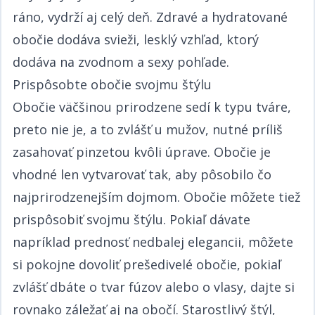
ráno, vydrží aj celý deň. Zdravé a hydratované
obočie dodáva svieži, lesklý vzhľad, ktorý
dodáva na zvodnom a sexy pohľade.​​​​‌ ‍ ​‍​‍‌‍ ‌ ​‍‌‍‍‌‌‍‌ ‌‍‍‌‌‍ ‍​‍​‍​ ‍‍​‍​‍‌ ​ ‌‍​‌‌‍ ‍‌‍‍‌‌ ‌​‌ ‍‌​‍ ‍‌‍‍‌‌‍ ​‍​‍​‍ ​​‍​‍‌‍‍​‌ ​‍‌‍‌‌‌‍‌‍​‍​‍​ ‍‍​‍​‍‌‍‍​‌ ‌​‌ ‌​‌ ​​​ ‍‍​‍ ​‍ ‌‍ ​‌‍ ‌‍​ ‌‍​‌‌‍ ​‌‍‍​‌‍ ‌ ​ ‌ ‌​​ ‍‍​ ​ ​ ​​​ ​​​ ​​​‍ ‌ ​ ‌ ‌​‌ ‌‌‌‍‌​‌‍‍‌‌‍ ​‍ ‌‍‍‌‌‍ ‍‌ ‌​‌‍‌‌‌‍ ‍‌ ‌​​‍ ‌‍‌‌‌‍‌​‌‍‍‌‌ ‌​​‍ ‌‍ ‌‌‍ ‌‍‌​‌‍‌‌​ ‌‌ ​​‌ ​‍‌‍‌‌‌ ​ ‌‍‌‌‌‍ ‍‌ ‌​‌‍​‌‌ ‌​‌‍‍‌‌‍ ‌‍ ‍​ ‍ ‌‍‍‌‌‍‌​​ ‌‌ ​​‌‍ ‌ ​ ‌ ‌​​‍ ‌​ ​‍​ ‍​​ ‌‍​ ‌​​ ‍​​ ​ ​ ‍ ‌ ‌​‌ ‍‌‌ ​​‌‍‌‌​ ‌‌ ​​‌‍ ‌ ​ ‌ ‌​​ ‍ ‌ ​​‌‍​‌‌ ‌​‌‍‍​​ ‌‌‍​ ‌‍ ‌‍ ‍‌ ‌​‌‍‌‌‌‍ ‍‌ ‌​​‍‌‌​ ‌‌‌​​‍‌‌ ‌‍‍ ‌‍‌‌‌ ‍‌​‍‌‌​ ​ ‌​‌​​‍‌‌​ ​ ‌​‌​​‍‌‌​ ​‍​ ​‍​ ‌‍​ ‍​​ ‍​‌‍​‌​ ​ ​ ​‍‌‍‌​​ ‌ ​ ​‍‌‍​ ‌‍​‍​ ​​​‍‌‌​ ​‍​ ​‍​‍‌‌​ ‌‌‌​‌​​‍ ‍‌‍​ ‌‍‍​‌‍‍‌‌‍ ​‌‍‌​‌ ​‍‌‍‌‌‌‍ ‍​‍‌‌​ ‌‌‌​​‍‌‌ ‌‍‍ ‌‍‌‌‌ ‍‌​‍‌‌​ ​ ‌​‌​​‍‌‌​ ​ ‌​‌​​‍‌‌​ ​‍​ ​‍​ ‌‍​ ‍​​ ‍​‌‍​‌​ ​ ​ ​‍‌‍‌​​ ‌ ​ ​‍‌‍​ ‌‍​‍​ ​​​ ​​​‍‌‌​ ​‍​ ​‍​‍‌‌​ ‌‌‌​‌​​‍ ‍‌ ‌​‌‍‌‌‌ ‍​‌ ‌​​ ‌‍​‍‌‍​‌‌ ​ ‌‍‌‌‌‌‌‌‌ ​‍‌‍ ​​ ‌‌‍‍​‌ ‌​‌ ‌​‌ ​​​‍‌‌​ ​ ‌​​‌​‍‌‌​ ​‍‌​‌‍​‍‌‌​ ​‍‌​‌‍‌‍ ​‌‍ ‌‍​ ‌‍​‌‌‍ ​‌‍‍​‌‍ ‌ ​ ‌ ‌​​‍‌‌​ ​ ‌​​‌​ ​ ​ ​​​ ​​​ ​​​‍‌‌​ ​‍‌​‌‍‌ ​ ‌ ‌​‌ ‌‌‌‍‌​‌‍‍‌‌‍ ​‍‌‍‌‍‍‌‌‍‌​​ ‌‌ ​​‌‍ ‌ ​ ‌ ‌​​‍ ‌​ ​‍​ ‍​​ ‌‍​ ‌​​ ‍​​ ​ ​‍‌‍‌ ‌​‌ ‍‌‌ ​​‌‍‌‌​ ‌‌ ​​‌‍ ‌ ​ ‌ ‌​​‍‌‍‌ ​​‌‍​‌‌ ‌​‌‍‍​​ ‌‌‍​ ‌‍ ‌‍ ‍‌ ‌​‌‍‌‌‌‍ ‍‌ ‌​​‍‌‌​ ‌‌‌​​‍‌‌ ‌‍‍ ‌‍‌‌‌ ‍‌​‍‌‌​ ​ ‌​‌​​‍‌‌​ ​ ‌​‌​​‍‌‌​ ​‍​ ​‍​ ‌‍​ ‍​​ ‍​‌‍​‌​ ​ ​ ​‍‌‍‌​​ ‌ ​ ​‍‌‍​ ‌‍​‍​ ​​​‍‌‌​ ​‍​ ​‍​‍‌‌​ ‌‌‌​‌​​‍ ‍‌‍​ ‌‍‍​‌‍‍‌‌‍ ​‌‍‌​‌ ​‍‌‍‌‌‌‍ ‍​‍‌‌​ ‌‌‌​​‍‌‌ ‌‍‍ ‌‍‌‌‌ ‍‌​‍‌‌​ ​ ‌​‌​​‍‌‌​ ​ ‌​‌​​‍‌‌​ ​‍​ ​‍​ ‌‍​ ‍​​ ‍​‌‍​‌​ ​ ​ ​‍‌‍‌​​ ‌ ​ ​‍‌‍​ ‌‍​‍​ ​​​ ​​​‍‌‌​ ​‍​ ​‍​‍‌‌​ ‌‌‌​‌​​‍ ‍‌ ‌​‌‍‌‌‌ ‍​‌ ‌​​‍‌‍‌ ​​‌‍‌‌‌ ​‍‌ ​ ‌ ​​‌‍‌‌‌‍​ ‌ ‌​‌‍‍‌‌ ‌‍‌‍‌‌​ ‌‌ ​​‌ ‌‌‌‍​‍‌‍ ​‌‍‍‌‌ ​ ‌‍‍​‌‍‌‌‌‍‌​​‍​‍‌ ‌
Prispôsobte obočie svojmu štýlu​​​​‌ ‍ ​‍​‍‌‍ ‌ ​‍‌‍‍‌‌‍‌ ‌‍‍‌‌‍ ‍​‍​‍​ ‍‍​‍​‍‌ ​ ‌‍​‌‌‍ ‍‌‍‍‌‌ ‌​‌ ‍‌​‍ ‍‌‍‍‌‌‍ ​‍​‍​‍ ​​‍​‍‌‍‍​‌ ​‍‌‍‌‌‌‍‌‍​‍​‍​ ‍‍​‍​‍‌‍‍​‌ ‌​‌ ‌​‌ ​​​ ‍‍​‍ ​‍ ‌‍ ​‌‍ ‌‍​ ‌‍​‌‌‍ ​‌‍‍​‌‍ ‌ ​ ‌ ‌​​ ‍‍​ ​ ​ ​​​ ​​​ ​​​‍ ‌ ​ ‌ ‌​‌ ‌‌‌‍‌​‌‍‍‌‌‍ ​‍ ‌‍‍‌‌‍ ‍‌ ‌​‌‍‌‌‌‍ ‍‌ ‌​​‍ ‌‍‌‌‌‍‌​‌‍‍‌‌ ‌​​‍ ‌‍ ‌‌‍ ‌‍‌​‌‍‌‌​ ‌‌ ​​‌ ​‍‌‍‌‌‌ ​ ‌‍‌‌‌‍ ‍‌ ‌​‌‍​‌‌ ‌​‌‍‍‌‌‍ ‌‍ ‍​ ‍ ‌‍‍‌‌‍‌​​ ‌‌ ​​‌‍ ‌ ​ ‌ ‌​​‍ ‌​ ​‍​ ‍​​ ‌‍​ ‌​​ ‍​​ ​ ​ ‍ ‌ ‌​‌ ‍‌‌ ​​‌‍‌‌​ ‌‌ ​​‌‍ ‌ ​ ‌ ‌​​ ‍ ‌ ​​‌‍​‌‌ ‌​‌‍‍​​ ‌‌‍​ ‌‍ ‌‍ ‍‌ ‌​‌‍‌‌‌‍ ‍‌ ‌​​‍‌‌​ ‌‌‌​​‍‌‌ ‌‍‍ ‌‍‌‌‌ ‍‌​‍‌‌​ ​ ‌​‌​​‍‌‌​ ​ ‌​‌​​‍‌‌​ ​‍​ ​‍​ ‍​​ ​‍​ ​‌​ ​‌​ ‍‌‌‍‌‌​ ‌ ‌‍​‌‌‍‌​​ ‌​​ ‍​​ ‌‍​‍‌‌​ ​‍​ ​‍​‍‌‌​ ‌‌‌​‌​​‍ ‍‌‍​ ‌‍‍​‌‍‍‌‌‍ ​‌‍‌​‌ ​‍‌‍‌‌‌‍ ‍​‍‌‌​ ‌‌‌​​‍‌‌ ‌‍‍ ‌‍‌‌‌ ‍‌​‍‌‌​ ​ ‌​‌​​‍‌‌​ ​ ‌​‌​​‍‌‌​ ​‍​ ​‍​ ‍​​ ​‍​ ​‌​ ​‌​ ‍‌‌‍‌‌​ ‌ ‌‍​‌‌‍‌​​ ‌​​ ‍​​ ‌‍​ ​​​‍‌‌​ ​‍​ ​‍​‍‌‌​ ‌‌‌​‌​​‍ ‍‌ ‌​‌‍‌‌‌ ‍​‌ ‌​​ ‌‍​‍‌‍​‌‌ ​ ‌‍‌‌‌‌‌‌‌ ​‍‌‍ ​​ ‌‌‍‍​‌ ‌​‌ ‌​‌ ​​​‍‌‌​ ​ ‌​​‌​‍‌‌​ ​‍‌​‌‍​‍‌‌​ ​‍‌​‌‍‌‍ ​‌‍ ‌‍​ ‌‍​‌‌‍ ​‌‍‍​‌‍ ‌ ​ ‌ ‌​​‍‌‌​ ​ ‌​​‌​ ​ ​ ​​​ ​​​ ​​​‍‌‌​ ​‍‌​‌‍‌ ​ ‌ ‌​‌ ‌‌‌‍‌​‌‍‍‌‌‍ ​‍‌‍‌‍‍‌‌‍‌​​ ‌‌ ​​‌‍ ‌ ​ ‌ ‌​​‍ ‌​ ​‍​ ‍​​ ‌‍​ ‌​​ ‍​​ ​ ​‍‌‍‌ ‌​‌ ‍‌‌ ​​‌‍‌‌​ ‌‌ ​​‌‍ ‌ ​ ‌ ‌​​‍‌‍‌ ​​‌‍​‌‌ ‌​‌‍‍​​ ‌‌‍​ ‌‍ ‌‍ ‍‌ ‌​‌‍‌‌‌‍ ‍‌ ‌​​‍‌‌​ ‌‌‌​​‍‌‌ ‌‍‍ ‌‍‌‌‌ ‍‌​‍‌‌​ ​ ‌​‌​​‍‌‌​ ​ ‌​‌​​‍‌‌​ ​‍​ ​‍​ ‍​​ ​‍​ ​‌​ ​‌​ ‍‌‌‍‌‌​ ‌ ‌‍​‌‌‍‌​​ ‌​​ ‍​​ ‌‍​‍‌‌​ ​‍​ ​‍​‍‌‌​ ‌‌‌​‌​​‍ ‍‌‍​ ‌‍‍​‌‍‍‌‌‍ ​‌‍‌​‌ ​‍‌‍‌‌‌‍ ‍​‍‌‌​ ‌‌‌​​‍‌‌ ‌‍‍ ‌‍‌‌‌ ‍‌​‍‌‌​ ​ ‌​‌​​‍‌‌​ ​ ‌​‌​​‍‌‌​ ​‍​ ​‍​ ‍​​ ​‍​ ​‌​ ​‌​ ‍‌‌‍‌‌​ ‌ ‌‍​‌‌‍‌​​ ‌​​ ‍​​ ‌‍​ ​​​‍‌‌​ ​‍​ ​‍​‍‌‌​ ‌‌‌​‌​​‍ ‍‌ ‌​‌‍‌‌‌ ‍​‌ ‌​​‍‌‍‌ ​​‌‍‌‌‌ ​‍‌ ​ ‌ ​​‌‍‌‌‌‍​ ‌ ‌​‌‍‍‌‌ ‌‍‌‍‌‌​ ‌‌ ​​‌ ‌‌‌‍​‍‌‍ ​‌‍‍‌‌ ​ ‌‍‍​‌‍‌‌‌‍‌​​‍​‍‌ ‌
Obočie väčšinou prirodzene sedí k typu tváre,
preto nie je, a to zvlášť u mužov, nutné príliš
zasahovať pinzetou kvôli úprave. Obočie je
vhodné len vytvarovať tak, aby pôsobilo čo
najprirodzenejším dojmom. Obočie môžete tiež
prispôsobiť svojmu štýlu. Pokiaľ dávate
napríklad prednosť nedbalej elegancii, môžete
si pokojne dovoliť prešedivelé obočie, pokiaľ
zvlášť dbáte o tvar fúzov alebo o vlasy, dajte si
rovnako záležať aj na obočí. Starostlivý štýl,