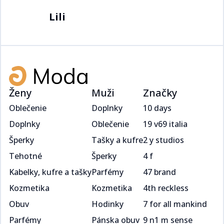
Lili​​​​‌ ‍ ​‍​‍‌‍ ‌ ​‍‌‍‍‌‌‍‌ ‌‍‍‌‌‍ ‍​‍​‍​ ‍‍​‍​‍‌ ​ ‌‍​‌‌‍ ‍‌‍‍‌‌ ‌​‌ ‍‌​‍ ‍‌‍‍‌‌‍ ​‍​‍​‍ ​​‍​‍‌‍‍​‌ ​‍‌‍‌‌‌‍‌‍​‍​‍​ ‍‍​‍​‍‌‍‍​‌ ‌​‌ ‌​‌ ​​​ ‍‍​‍ ​‍ ‌‍ ​‌‍ ‌‍​ ‌‍​‌‌‍ ​‌‍‍​‌‍ ‌ ​ ‌ ‌​​ ‍‍​ ​ ​ ​​​ ​​​ ​​​‍ ‌ ​ ‌ ‌​‌ ‌‌‌‍‌​‌‍‍‌‌‍ ​‍ ‌‍‍‌‌‍ ‍‌ ‌​‌‍‌‌‌‍ ‍‌ ‌​​‍ ‌‍‌‌‌‍‌​‌‍‍‌‌ ‌​​‍ ‌‍ ‌‌‍ ‌‍‌​‌‍‌‌​ ‌‌ ​​‌ ​‍‌‍‌‌‌ ​ ‌‍‌‌‌‍ ‍‌ ‌​‌‍​‌‌ ‌​‌‍‍‌‌‍ ‌‍ ‍​ ‍ ‌‍‍‌‌‍‌​​ ‌‌‍​‌‌ ‌‌‌ ‌​‌‍‍​‌‍ ‌ ​‍​‍ ‌​ ​‍​ ‍ ‌ ‌​‌ ‍‌‌ ​​‌‍‌‌​ ‌‌‍​‌‌ ‌‌‌ ‌​‌‍‍​‌‍ ‌ ​‍​ ‍ ‌ ​​‌‍​‌‌ ‌​‌‍‍​​ ‌‌‍ ‍‌‍​‌‌‍ ‌‌‍‌‌​ ‌‍​‍‌‍​‌‌ ​ ‌‍‌‌‌‌‌‌‌ ​‍‌‍ ​​ ‌‌‍‍​‌ ‌​‌ ‌​‌ ​​​‍‌‌​ ​ ‌​​‌​‍‌‌​ ​‍‌​‌‍​‍‌‌​ ​‍‌​‌‍‌‍ ​‌‍ ‌‍​ ‌‍​‌‌‍ ​‌‍‍​‌‍ ‌ ​ ‌ ‌​​‍‌‌​ ​ ‌​​‌​ ​ ​ ​​​ ​​​ ​​​‍‌‌​ ​‍‌​‌‍‌ ​ ‌ ‌​‌ ‌‌‌‍‌​‌‍‍‌‌‍ ​‍‌‍‌‍‍‌‌‍‌​​ ‌‌‍​‌‌ ‌‌‌ ‌​‌‍‍​‌‍ ‌ ​‍​‍ ‌​ ​‍​‍‌‍‌ ‌​‌ ‍‌‌ ​​‌‍‌‌​ ‌‌‍​‌‌ ‌‌‌ ‌​‌‍‍​‌‍ ‌ ​‍​‍‌‍‌ ​​‌‍​‌‌ ‌​‌‍‍​​ ‌‌‍ ‍‌‍​‌‌‍ ‌‌‍‌‌​‍‌‍‌ ​​‌‍‌‌‌ ​‍‌ ​ ‌ ​​‌‍‌‌‌‍​ ‌ ‌​‌‍‍‌‌ ‌‍‌‍‌‌​ ‌‌ ​​‌ ‌‌‌‍​‍‌‍ ​‌‍‍‌‌ ​ ‌‍‍​‌‍‌‌‌‍‌​​‍​‍‌ ‌
Ženy
Muži
Značky
Oblečenie
Doplnky
10 days
Doplnky
Oblečenie
19 v69 italia
Šperky
Tašky a kufre
2 y studios
Tehotné
Šperky
4 f
Kabelky, kufre a tašky
Parfémy
47 brand
Kozmetika
Kozmetika
4th reckless
Obuv
Hodinky
7 for all mankind
Parfémy
Pánska obuv
9 n1 m sense