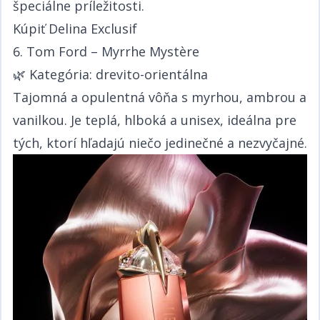
špeciálne príležitosti.​​​​‌ ‍ ​‍​‍‌‍ ‌ ​‍‌‍‍‌‌‍‌ ‌‍‍‌‌‍ ‍​‍​‍​ ‍‍​‍​‍‌ ​ ‌‍​‌‌‍ ‍‌‍‍‌‌ ‌​‌ ‍‌​‍ ‍‌‍‍‌‌‍ ​‍​‍​‍ ​​‍​‍‌‍‍​‌ ​‍‌‍‌‌‌‍‌‍​‍​‍​ ‍‍​‍​‍‌‍‍​‌ ‌​‌ ‌​‌ ​​​ ‍‍​‍ ​‍ ‌‍ ​‌‍ ‌‍​ ‌‍​‌‌‍ ​‌‍‍​‌‍ ‌ ​ ‌ ‌​​ ‍‍​ ​ ​ ​​​ ​​​ ​​​‍ ‌ ​ ‌ ‌​‌ ‌‌‌‍‌​‌‍‍‌‌‍ ​‍ ‌‍‍‌‌‍ ‍‌ ‌​‌‍‌‌‌‍ ‍‌ ‌​​‍ ‌‍‌‌‌‍‌​‌‍‍‌‌ ‌​​‍ ‌‍ ‌‌‍ ‌‍‌​‌‍‌‌​ ‌‌ ​​‌ ​‍‌‍‌‌‌ ​ ‌‍‌‌‌‍ ‍‌ ‌​‌‍​‌‌ ‌​‌‍‍‌‌‍ ‌‍ ‍​ ‍ ‌‍‍‌‌‍‌​​ ‌‌ ​​‌‍ ‌ ​ ‌ ‌​​‍ ‌​ ​‍​ ​‍​ ​‍​ ​‍​ ‍‌​ ‍‌​ ‍‌​ ‍ ‌ ‌​‌ ‍‌‌ ​​‌‍‌‌​ ‌‌ ​​‌‍ ‌ ​ ‌ ‌​​ ‍ ‌ ​​‌‍​‌‌ ‌​‌‍‍​​ ‌‌‍​ ‌‍ ‌‍ ‍‌ ‌​‌‍‌‌‌‍ ‍‌ ‌​​‍‌‌​ ‌‌‌​​‍‌‌ ‌‍‍ ‌‍‌‌‌ ‍‌​‍‌‌​ ​ ‌​‌​​‍‌‌​ ​ ‌​‌​​‍‌‌​ ​‍​ ​‍​ ‌ ​ ‍‌‌‍​‍​ ​‌‌‍​‍​ ‍​​ ​​​ ‍‌‌‍‌‍​ ‌ ​ ‌​​ ​‍​‍‌‌​ ​‍​ ​‍​‍‌‌​ ‌‌‌​‌​​‍ ‍‌‍​ ‌‍‍​‌‍‍‌‌‍ ​‌‍‌​‌ ​‍‌‍‌‌‌‍ ‍​‍‌‌​ ‌‌‌​​‍‌‌ ‌‍‍ ‌‍‌‌‌ ‍‌​‍‌‌​ ​ ‌​‌​​‍‌‌​ ​ ‌​‌​​‍‌‌​ ​‍​ ​‍​ ‌ ​ ‍‌‌‍​‍​ ​‌‌‍​‍​ ‍​​ ​​​ ‍‌‌‍‌‍​ ‌ ​ ‌​​ ​‍​ ​​​‍‌‌​ ​‍​ ​‍​‍‌‌​ ‌‌‌​‌​​‍ ‍‌ ‌​‌‍‌‌‌ ‍​‌ ‌​​ ‌‍​‍‌‍​‌‌ ​ ‌‍‌‌‌‌‌‌‌ ​‍‌‍ ​​ ‌‌‍‍​‌ ‌​‌ ‌​‌ ​​​‍‌‌​ ​ ‌​​‌​‍‌‌​ ​‍‌​‌‍​‍‌‌​ ​‍‌​‌‍‌‍ ​‌‍ ‌‍​ ‌‍​‌‌‍ ​‌‍‍​‌‍ ‌ ​ ‌ ‌​​‍‌‌​ ​ ‌​​‌​ ​ ​ ​​​ ​​​ ​​​‍‌‌​ ​‍‌​‌‍‌ ​ ‌ ‌​‌ ‌‌‌‍‌​‌‍‍‌‌‍ ​‍‌‍‌‍‍‌‌‍‌​​ ‌‌ ​​‌‍ ‌ ​ ‌ ‌​​‍ ‌​ ​‍​ ​‍​ ​‍​ ​‍​ ‍‌​ ‍‌​ ‍‌​‍‌‍‌ ‌​‌ ‍‌‌ ​​‌‍‌‌​ ‌‌ ​​‌‍ ‌ ​ ‌ ‌​​‍‌‍‌ ​​‌‍​‌‌ ‌​‌‍‍​​ ‌‌‍​ ‌‍ ‌‍ ‍‌ ‌​‌‍‌‌‌‍ ‍‌ ‌​​‍‌‌​ ‌‌‌​​‍‌‌ ‌‍‍ ‌‍‌‌‌ ‍‌​‍‌‌​ ​ ‌​‌​​‍‌‌​ ​ ‌​‌​​‍‌‌​ ​‍​ ​‍​ ‌ ​ ‍‌‌‍​‍​ ​‌‌‍​‍​ ‍​​ ​​​ ‍‌‌‍‌‍​ ‌ ​ ‌​​ ​‍​‍‌‌​ ​‍​ ​‍​‍‌‌​ ‌‌‌​‌​​‍ ‍‌‍​ ‌‍‍​‌‍‍‌‌‍ ​‌‍‌​‌ ​‍‌‍‌‌‌‍ ‍​‍‌‌​ ‌‌‌​​‍‌‌ ‌‍‍ ‌‍‌‌‌ ‍‌​‍‌‌​ ​ ‌​‌​​‍‌‌​ ​ ‌​‌​​‍‌‌​ ​‍​ ​‍​ ‌ ​ ‍‌‌‍​‍​ ​‌‌‍​‍​ ‍​​ ​​​ ‍‌‌‍‌‍​ ‌ ​ ‌​​ ​‍​ ​​​‍‌‌​ ​‍​ ​‍​‍‌‌​ ‌‌‌​‌​​‍ ‍‌ ‌​‌‍‌‌‌ ‍​‌ ‌​​‍‌‍‌ ​​‌‍‌‌‌ ​‍‌ ​ ‌ ​​‌‍‌‌‌‍​ ‌ ‌​‌‍‍‌‌ ‌‍‌‍‌‌​ ‌‌ ​​‌ ‌‌‌‍​‍‌‍ ​‌‍‍‌‌ ​ ‌‍‍​‌‍‌‌‌‍‌​​‍​‍‌ ‌
Kúpiť Delina Exclusif​​​​‌ ‍ ​‍​‍‌‍ ‌ ​‍‌‍‍‌‌‍‌ ‌‍‍‌‌‍ ‍​‍​‍​ ‍‍​‍​‍‌ ​ ‌‍​‌‌‍ ‍‌‍‍‌‌ ‌​‌ ‍‌​‍ ‍‌‍‍‌‌‍ ​‍​‍​‍ ​​‍​‍‌‍‍​‌ ​‍‌‍‌‌‌‍‌‍​‍​‍​ ‍‍​‍​‍‌‍‍​‌ ‌​‌ ‌​‌ ​​​ ‍‍​‍ ​‍ ‌‍ ​‌‍ ‌‍​ ‌‍​‌‌‍ ​‌‍‍​‌‍ ‌ ​ ‌ ‌​​ ‍‍​ ​ ​ ​​​ ​​​ ​​​‍ ‌ ​ ‌ ‌​‌ ‌‌‌‍‌​‌‍‍‌‌‍ ​‍ ‌‍‍‌‌‍ ‍‌ ‌​‌‍‌‌‌‍ ‍‌ ‌​​‍ ‌‍‌‌‌‍‌​‌‍‍‌‌ ‌​​‍ ‌‍ ‌‌‍ ‌‍‌​‌‍‌‌​ ‌‌ ​​‌ ​‍‌‍‌‌‌ ​ ‌‍‌‌‌‍ ‍‌ ‌​‌‍​‌‌ ‌​‌‍‍‌‌‍ ‌‍ ‍​ ‍ ‌‍‍‌‌‍‌​​ ‌‌ ​​‌‍ ‌ ​ ‌ ‌​​‍ ‌​ ​‍​ ​‍​ ​‍​ ​‍​ ‍‌​ ‍‌​ ‍‌​ ‍ ‌ ‌​‌ ‍‌‌ ​​‌‍‌‌​ ‌‌ ​​‌‍ ‌ ​ ‌ ‌​​ ‍ ‌ ​​‌‍​‌‌ ‌​‌‍‍​​ ‌‌‍​ ‌‍ ‌‍ ‍‌ ‌​‌‍‌‌‌‍ ‍‌ ‌​​‍‌‌​ ‌‌‌​​‍‌‌ ‌‍‍ ‌‍‌‌‌ ‍‌​‍‌‌​ ​ ‌​‌​​‍‌‌​ ​ ‌​‌​​‍‌‌​ ​‍​ ​‍​ ‌ ​ ​​​ ​ ‌‍​‍‌‍‌‌​ ‌​‌‍​ ​ ‍‌​ ‍​​ ‌ ​ ‌​​ ‌‌​‍‌‌​ ​‍​ ​‍​‍‌‌​ ‌‌‌​‌​​‍ ‍‌‍​ ‌‍‍​‌‍‍‌‌‍ ​‌‍‌​‌ ​‍‌‍‌‌‌‍ ‍​‍‌‌​ ‌‌‌​​‍‌‌ ‌‍‍ ‌‍‌‌‌ ‍‌​‍‌‌​ ​ ‌​‌​​‍‌‌​ ​ ‌​‌​​‍‌‌​ ​‍​ ​‍‌‍‌​​ ​‌​ ​​‌‍‌‍‌‍​‍‌‍‌​​ ​​​ ‌​​ ​‍​ ​ ‌‍​ ‌‍​ ​‍‌‌​ ​‍​ ​‍​‍‌‌​ ‌‌‌​‌​​‍ ‍‌ ‌​‌‍‌‌‌ ‍​‌ ‌​​ ‌‍​‍‌‍​‌‌ ​ ‌‍‌‌‌‌‌‌‌ ​‍‌‍ ​​ ‌‌‍‍​‌ ‌​‌ ‌​‌ ​​​‍‌‌​ ​ ‌​​‌​‍‌‌​ ​‍‌​‌‍​‍‌‌​ ​‍‌​‌‍‌‍ ​‌‍ ‌‍​ ‌‍​‌‌‍ ​‌‍‍​‌‍ ‌ ​ ‌ ‌​​‍‌‌​ ​ ‌​​‌​ ​ ​ ​​​ ​​​ ​​​‍‌‌​ ​‍‌​‌‍‌ ​ ‌ ‌​‌ ‌‌‌‍‌​‌‍‍‌‌‍ ​‍‌‍‌‍‍‌‌‍‌​​ ‌‌ ​​‌‍ ‌ ​ ‌ ‌​​‍ ‌​ ​‍​ ​‍​ ​‍​ ​‍​ ‍‌​ ‍‌​ ‍‌​‍‌‍‌ ‌​‌ ‍‌‌ ​​‌‍‌‌​ ‌‌ ​​‌‍ ‌ ​ ‌ ‌​​‍‌‍‌ ​​‌‍​‌‌ ‌​‌‍‍​​ ‌‌‍​ ‌‍ ‌‍ ‍‌ ‌​‌‍‌‌‌‍ ‍‌ ‌​​‍‌‌​ ‌‌‌​​‍‌‌ ‌‍‍ ‌‍‌‌‌ ‍‌​‍‌‌​ ​ ‌​‌​​‍‌‌​ ​ ‌​‌​​‍‌‌​ ​‍​ ​‍​ ‌ ​ ​​​ ​ ‌‍​‍‌‍‌‌​ ‌​‌‍​ ​ ‍‌​ ‍​​ ‌ ​ ‌​​ ‌‌​‍‌‌​ ​‍​ ​‍​‍‌‌​ ‌‌‌​‌​​‍ ‍‌‍​ ‌‍‍​‌‍‍‌‌‍ ​‌‍‌​‌ ​‍‌‍‌‌‌‍ ‍​‍‌‌​ ‌‌‌​​‍‌‌ ‌‍‍ ‌‍‌‌‌ ‍‌​‍‌‌​ ​ ‌​‌​​‍‌‌​ ​ ‌​‌​​‍‌‌​ ​‍​ ​‍‌‍‌​​ ​‌​ ​​‌‍‌‍‌‍​‍‌‍‌​​ ​​​ ‌​​ ​‍​ ​ ‌‍​ ‌‍​ ​‍‌‌​ ​‍​ ​‍​‍‌‌​ ‌‌‌​‌​​‍ ‍‌ ‌​‌‍‌‌‌ ‍​‌ ‌​​‍‌‍‌ ​​‌‍‌‌‌ ​‍‌ ​ ‌ ​​‌‍‌‌‌‍​ ‌ ‌​‌‍‍‌‌ ‌‍‌‍‌‌​ ‌‌ ​​‌ ‌‌‌‍​‍‌‍ ​‌‍‍‌‌ ​ ‌‍‍​‌‍‌‌‌‍‌​​‍​‍‌ ‌
6. Tom Ford – Myrrhe Mystère​​​​‌ ‍ ​‍​‍‌‍ ‌ ​‍‌‍‍‌‌‍‌ ‌‍‍‌‌‍ ‍​‍​‍​ ‍‍​‍​‍‌ ​ ‌‍​‌‌‍ ‍‌‍‍‌‌ ‌​‌ ‍‌​‍ ‍‌‍‍‌‌‍ ​‍​‍​‍ ​​‍​‍‌‍‍​‌ ​‍‌‍‌‌‌‍‌‍​‍​‍​ ‍‍​‍​‍‌‍‍​‌ ‌​‌ ‌​‌ ​​​ ‍‍​‍ ​‍ ‌‍ ​‌‍ ‌‍​ ‌‍​‌‌‍ ​‌‍‍​‌‍ ‌ ​ ‌ ‌​​ ‍‍​ ​ ​ ​​​ ​​​ ​​​‍ ‌ ​ ‌ ‌​‌ ‌‌‌‍‌​‌‍‍‌‌‍ ​‍ ‌‍‍‌‌‍ ‍‌ ‌​‌‍‌‌‌‍ ‍‌ ‌​​‍ ‌‍‌‌‌‍‌​‌‍‍‌‌ ‌​​‍ ‌‍ ‌‌‍ ‌‍‌​‌‍‌‌​ ‌‌ ​​‌ ​‍‌‍‌‌‌ ​ ‌‍‌‌‌‍ ‍‌ ‌​‌‍​‌‌ ‌​‌‍‍‌‌‍ ‌‍ ‍​ ‍ ‌‍‍‌‌‍‌​​ ‌‌ ​​‌‍ ‌ ​ ‌ ‌​​‍ ‌​ ​‍​ ​‍​ ​‍​ ​‍​ ‍‌​ ‍‌​ ‍‌​ ‍ ‌ ‌​‌ ‍‌‌ ​​‌‍‌‌​ ‌‌ ​​‌‍ ‌ ​ ‌ ‌​​ ‍ ‌ ​​‌‍​‌‌ ‌​‌‍‍​​ ‌‌‍​ ‌‍ ‌‍ ‍‌ ‌​‌‍‌‌‌‍ ‍‌ ‌​​‍‌‌​ ‌‌‌​​‍‌‌ ‌‍‍ ‌‍‌‌‌ ‍‌​‍‌‌​ ​ ‌​‌​​‍‌‌​ ​ ‌​‌​​‍‌‌​ ​‍​ ​‍​ ​ ​ ‌ ​ ‍​​ ‌ ​ ​‍​ ‍‌​ ‍​​ ‍​‌‍‌‌‌‍‌​‌‍​‌‌‍‌‌​‍‌‌​ ​‍​ ​‍​‍‌‌​ ‌‌‌​‌​​‍ ‍‌‍​ ‌‍‍​‌‍‍‌‌‍ ​‌‍‌​‌ ​‍‌‍‌‌‌‍ ‍​‍‌‌​ ‌‌‌​​‍‌‌ ‌‍‍ ‌‍‌‌‌ ‍‌​‍‌‌​ ​ ‌​‌​​‍‌‌​ ​ ‌​‌​​‍‌‌​ ​‍​ ​‍​ ​ ​ ‌ ​ ‍​​ ‌ ​ ​‍​ ‍‌​ ‍​​ ‍​‌‍‌‌‌‍‌​‌‍​‌‌‍‌‌​ ​​​‍‌‌​ ​‍​ ​‍​‍‌‌​ ‌‌‌​‌​​‍ ‍‌ ‌​‌‍‌‌‌ ‍​‌ ‌​​ ‌‍​‍‌‍​‌‌ ​ ‌‍‌‌‌‌‌‌‌ ​‍‌‍ ​​ ‌‌‍‍​‌ ‌​‌ ‌​‌ ​​​‍‌‌​ ​ ‌​​‌​‍‌‌​ ​‍‌​‌‍​‍‌‌​ ​‍‌​‌‍‌‍ ​‌‍ ‌‍​ ‌‍​‌‌‍ ​‌‍‍​‌‍ ‌ ​ ‌ ‌​​‍‌‌​ ​ ‌​​‌​ ​ ​ ​​​ ​​​ ​​​‍‌‌​ ​‍‌​‌‍‌ ​ ‌ ‌​‌ ‌‌‌‍‌​‌‍‍‌‌‍ ​‍‌‍‌‍‍‌‌‍‌​​ ‌‌ ​​‌‍ ‌ ​ ‌ ‌​​‍ ‌​ ​‍​ ​‍​ ​‍​ ​‍​ ‍‌​ ‍‌​ ‍‌​‍‌‍‌ ‌​‌ ‍‌‌ ​​‌‍‌‌​ ‌‌ ​​‌‍ ‌ ​ ‌ ‌​​‍‌‍‌ ​​‌‍​‌‌ ‌​‌‍‍​​ ‌‌‍​ ‌‍ ‌‍ ‍‌ ‌​‌‍‌‌‌‍ ‍‌ ‌​​‍‌‌​ ‌‌‌​​‍‌‌ ‌‍‍ ‌‍‌‌‌ ‍‌​‍‌‌​ ​ ‌​‌​​‍‌‌​ ​ ‌​‌​​‍‌‌​ ​‍​ ​‍​ ​ ​ ‌ ​ ‍​​ ‌ ​ ​‍​ ‍‌​ ‍​​ ‍​‌‍‌‌‌‍‌​‌‍​‌‌‍‌‌​‍‌‌​ ​‍​ ​‍​‍‌‌​ ‌‌‌​‌​​‍ ‍‌‍​ ‌‍‍​‌‍‍‌‌‍ ​‌‍‌​‌ ​‍‌‍‌‌‌‍ ‍​‍‌‌​ ‌‌‌​​‍‌‌ ‌‍‍ ‌‍‌‌‌ ‍‌​‍‌‌​ ​ ‌​‌​​‍‌‌​ ​ ‌​‌​​‍‌‌​ ​‍​ ​‍​ ​ ​ ‌ ​ ‍​​ ‌ ​ ​‍​ ‍‌​ ‍​​ ‍​‌‍‌‌‌‍‌​‌‍​‌‌‍‌‌​ ​​​‍‌‌​ ​‍​ ​‍​‍‌‌​ ‌‌‌​‌​​‍ ‍‌ ‌​‌‍‌‌‌ ‍​‌ ‌​​‍‌‍‌ ​​‌‍‌‌‌ ​‍‌ ​ ‌ ​​‌‍‌‌‌‍​ ‌ ‌​‌‍‍‌‌ ‌‍‌‍‌‌​ ‌‌ ​​‌ ‌‌‌‍​‍‌‍ ​‌‍‍‌‌ ​ ‌‍‍​‌‍‌‌‌‍‌​​‍​‍‌ ‌
🌿 ​​​​‌ ‍ ​‍​‍‌‍ ‌ ​‍‌‍‍‌‌‍‌ ‌‍‍‌‌‍ ‍​‍​‍​ ‍‍​‍​‍‌ ​ ‌‍​‌‌‍ ‍‌‍‍‌‌ ‌​‌ ‍‌​‍ ‍‌‍‍‌‌‍ ​‍​‍​‍ ​​‍​‍‌‍‍​‌ ​‍‌‍‌‌‌‍‌‍​‍​‍​ ‍‍​‍​‍‌‍‍​‌ ‌​‌ ‌​‌ ​​​ ‍‍​‍ ​‍ ‌‍ ​‌‍ ‌‍​ ‌‍​‌‌‍ ​‌‍‍​‌‍ ‌ ​ ‌ ‌​​ ‍‍​ ​ ​ ​​​ ​​​ ​​​‍ ‌ ​ ‌ ‌​‌ ‌‌‌‍‌​‌‍‍‌‌‍ ​‍ ‌‍‍‌‌‍ ‍‌ ‌​‌‍‌‌‌‍ ‍‌ ‌​​‍ ‌‍‌‌‌‍‌​‌‍‍‌‌ ‌​​‍ ‌‍ ‌‌‍ ‌‍‌​‌‍‌‌​ ‌‌ ​​‌ ​‍‌‍‌‌‌ ​ ‌‍‌‌‌‍ ‍‌ ‌​‌‍​‌‌ ‌​‌‍‍‌‌‍ ‌‍ ‍​ ‍ ‌‍‍‌‌‍‌​​ ‌‌ ​​‌‍ ‌ ​ ‌ ‌​​‍ ‌​ ​‍​ ​‍​ ​‍​ ​‍​ ‍‌​ ‍‌​ ‍‌​ ‍ ‌ ‌​‌ ‍‌‌ ​​‌‍‌‌​ ‌‌ ​​‌‍ ‌ ​ ‌ ‌​​ ‍ ‌ ​​‌‍​‌‌ ‌​‌‍‍​​ ‌‌‍​ ‌‍ ‌‍ ‍‌ ‌​‌‍‌‌‌‍ ‍‌ ‌​​‍‌‌​ ‌‌‌​​‍‌‌ ‌‍‍ ‌‍‌‌‌ ‍‌​‍‌‌​ ​ ‌​‌​​‍‌‌​ ​ ‌​‌​​‍‌‌​ ​‍​ ​‍‌‍‌‍‌‍​ ​ ‌​‌‍‌​​ ​ ‌‍​‌‌‍​‍‌‍‌‍‌‍‌‍​ ‍​‌‍​‌​ ​‌​‍‌‌​ ​‍​ ​‍​‍‌‌​ ‌‌‌​‌​​‍ ‍‌‍​ ‌‍‍​‌‍‍‌‌‍ ​‌‍‌​‌ ​‍‌‍‌‌‌‍ ‍​‍‌‌​ ‌‌‌​​‍‌‌ ‌‍‍ ‌‍‌‌‌ ‍‌​‍‌‌​ ​ ‌​‌​​‍‌‌​ ​ ‌​‌​​‍‌‌​ ​‍​ ​‍‌‍‌‍‌‍​ ​ ‌​‌‍‌​​ ​ ‌‍​‌‌‍​‍‌‍‌‍‌‍‌‍​ ‍​‌‍​‌​ ​‌​ ​​​‍‌‌​ ​‍​ ​‍​‍‌‌​ ‌‌‌​‌​​‍ ‍‌ ‌​‌‍‌‌‌ ‍​‌ ‌​​ ‌‍​‍‌‍​‌‌ ​ ‌‍‌‌‌‌‌‌‌ ​‍‌‍ ​​ ‌‌‍‍​‌ ‌​‌ ‌​‌ ​​​‍‌‌​ ​ ‌​​‌​‍‌‌​ ​‍‌​‌‍​‍‌‌​ ​‍‌​‌‍‌‍ ​‌‍ ‌‍​ ‌‍​‌‌‍ ​‌‍‍​‌‍ ‌ ​ ‌ ‌​​‍‌‌​ ​ ‌​​‌​ ​ ​ ​​​ ​​​ ​​​‍‌‌​ ​‍‌​‌‍‌ ​ ‌ ‌​‌ ‌‌‌‍‌​‌‍‍‌‌‍ ​‍‌‍‌‍‍‌‌‍‌​​ ‌‌ ​​‌‍ ‌ ​ ‌ ‌​​‍ ‌​ ​‍​ ​‍​ ​‍​ ​‍​ ‍‌​ ‍‌​ ‍‌​‍‌‍‌ ‌​‌ ‍‌‌ ​​‌‍‌‌​ ‌‌ ​​‌‍ ‌ ​ ‌ ‌​​‍‌‍‌ ​​‌‍​‌‌ ‌​‌‍‍​​ ‌‌‍​ ‌‍ ‌‍ ‍‌ ‌​‌‍‌‌‌‍ ‍‌ ‌​​‍‌‌​ ‌‌‌​​‍‌‌ ‌‍‍ ‌‍‌‌‌ ‍‌​‍‌‌​ ​ ‌​‌​​‍‌‌​ ​ ‌​‌​​‍‌‌​ ​‍​ ​‍‌‍‌‍‌‍​ ​ ‌​‌‍‌​​ ​ ‌‍​‌‌‍​‍‌‍‌‍‌‍‌‍​ ‍​‌‍​‌​ ​‌​‍‌‌​ ​‍​ ​‍​‍‌‌​ ‌‌‌​‌​​‍ ‍‌‍​ ‌‍‍​‌‍‍‌‌‍ ​‌‍‌​‌ ​‍‌‍‌‌‌‍ ‍​‍‌‌​ ‌‌‌​​‍‌‌ ‌‍‍ ‌‍‌‌‌ ‍‌​‍‌‌​ ​ ‌​‌​​‍‌‌​ ​ ‌​‌​​‍‌‌​ ​‍​ ​‍‌‍‌‍‌‍​ ​ ‌​‌‍‌​​ ​ ‌‍​‌‌‍​‍‌‍‌‍‌‍‌‍​ ‍​‌‍​‌​ ​‌​ ​​​‍‌‌​ ​‍​ ​‍​‍‌‌​ ‌‌‌​‌​​‍ ‍‌ ‌​‌‍‌‌‌ ‍​‌ ‌​​‍‌‍‌ ​​‌‍‌‌‌ ​‍‌ ​ ‌ ​​‌‍‌‌‌‍​ ‌ ‌​‌‍‍‌‌ ‌‍‌‍‌‌​ ‌‌ ​​‌ ‌‌‌‍​‍‌‍ ​‌‍‍‌‌ ​ ‌‍‍​‌‍‌‌‌‍‌​​‍​‍‌ ‌
Kategória: drevito-orientálna​​​​‌ ‍ ​‍​‍‌‍ ‌ ​‍‌‍‍‌‌‍‌ ‌‍‍‌‌‍ ‍​‍​‍​ ‍‍​‍​‍‌ ​ ‌‍​‌‌‍ ‍‌‍‍‌‌ ‌​‌ ‍‌​‍ ‍‌‍‍‌‌‍ ​‍​‍​‍ ​​‍​‍‌‍‍​‌ ​‍‌‍‌‌‌‍‌‍​‍​‍​ ‍‍​‍​‍‌‍‍​‌ ‌​‌ ‌​‌ ​​​ ‍‍​‍ ​‍ ‌‍ ​‌‍ ‌‍​ ‌‍​‌‌‍ ​‌‍‍​‌‍ ‌ ​ ‌ ‌​​ ‍‍​ ​ ​ ​​​ ​​​ ​​​‍ ‌ ​ ‌ ‌​‌ ‌‌‌‍‌​‌‍‍‌‌‍ ​‍ ‌‍‍‌‌‍ ‍‌ ‌​‌‍‌‌‌‍ ‍‌ ‌​​‍ ‌‍‌‌‌‍‌​‌‍‍‌‌ ‌​​‍ ‌‍ ‌‌‍ ‌‍‌​‌‍‌‌​ ‌‌ ​​‌ ​‍‌‍‌‌‌ ​ ‌‍‌‌‌‍ ‍‌ ‌​‌‍​‌‌ ‌​‌‍‍‌‌‍ ‌‍ ‍​ ‍ ‌‍‍‌‌‍‌​​ ‌‌ ​​‌‍ ‌ ​ ‌ ‌​​‍ ‌​ ​‍​ ​‍​ ​‍​ ​‍​ ‍‌​ ‍‌​ ‍‌​ ‍ ‌ ‌​‌ ‍‌‌ ​​‌‍‌‌​ ‌‌ ​​‌‍ ‌ ​ ‌ ‌​​ ‍ ‌ ​​‌‍​‌‌ ‌​‌‍‍​​ ‌‌‍​ ‌‍ ‌‍ ‍‌ ‌​‌‍‌‌‌‍ ‍‌ ‌​​‍‌‌​ ‌‌‌​​‍‌‌ ‌‍‍ ‌‍‌‌‌ ‍‌​‍‌‌​ ​ ‌​‌​​‍‌‌​ ​ ‌​‌​​‍‌‌​ ​‍​ ​‍‌‍‌‍‌‍​ ​ ‌​‌‍‌​​ ​ ‌‍​‌‌‍​‍‌‍‌‍‌‍‌‍​ ‍​‌‍​‌​ ​‌​‍‌‌​ ​‍​ ​‍​‍‌‌​ ‌‌‌​‌​​‍ ‍‌‍​ ‌‍‍​‌‍‍‌‌‍ ​‌‍‌​‌ ​‍‌‍‌‌‌‍ ‍​‍‌‌​ ‌‌‌​​‍‌‌ ‌‍‍ ‌‍‌‌‌ ‍‌​‍‌‌​ ​ ‌​‌​​‍‌‌​ ​ ‌​‌​​‍‌‌​ ​‍​ ​‍‌‍‌‍‌‍​ ​ ‌​‌‍‌​​ ​ ‌‍​‌‌‍​‍‌‍‌‍‌‍‌‍​ ‍​‌‍​‌​ ​‌​ ​‌​‍‌‌​ ​‍​ ​‍​‍‌‌​ ‌‌‌​‌​​‍ ‍‌ ‌​‌‍‌‌‌ ‍​‌ ‌​​ ‌‍​‍‌‍​‌‌ ​ ‌‍‌‌‌‌‌‌‌ ​‍‌‍ ​​ ‌‌‍‍​‌ ‌​‌ ‌​‌ ​​​‍‌‌​ ​ ‌​​‌​‍‌‌​ ​‍‌​‌‍​‍‌‌​ ​‍‌​‌‍‌‍ ​‌‍ ‌‍​ ‌‍​‌‌‍ ​‌‍‍​‌‍ ‌ ​ ‌ ‌​​‍‌‌​ ​ ‌​​‌​ ​ ​ ​​​ ​​​ ​​​‍‌‌​ ​‍‌​‌‍‌ ​ ‌ ‌​‌ ‌‌‌‍‌​‌‍‍‌‌‍ ​‍‌‍‌‍‍‌‌‍‌​​ ‌‌ ​​‌‍ ‌ ​ ‌ ‌​​‍ ‌​ ​‍​ ​‍​ ​‍​ ​‍​ ‍‌​ ‍‌​ ‍‌​‍‌‍‌ ‌​‌ ‍‌‌ ​​‌‍‌‌​ ‌‌ ​​‌‍ ‌ ​ ‌ ‌​​‍‌‍‌ ​​‌‍​‌‌ ‌​‌‍‍​​ ‌‌‍​ ‌‍ ‌‍ ‍‌ ‌​‌‍‌‌‌‍ ‍‌ ‌​​‍‌‌​ ‌‌‌​​‍‌‌ ‌‍‍ ‌‍‌‌‌ ‍‌​‍‌‌​ ​ ‌​‌​​‍‌‌​ ​ ‌​‌​​‍‌‌​ ​‍​ ​‍‌‍‌‍‌‍​ ​ ‌​‌‍‌​​ ​ ‌‍​‌‌‍​‍‌‍‌‍‌‍‌‍​ ‍​‌‍​‌​ ​‌​‍‌‌​ ​‍​ ​‍​‍‌‌​ ‌‌‌​‌​​‍ ‍‌‍​ ‌‍‍​‌‍‍‌‌‍ ​‌‍‌​‌ ​‍‌‍‌‌‌‍ ‍​‍‌‌​ ‌‌‌​​‍‌‌ ‌‍‍ ‌‍‌‌‌ ‍‌​‍‌‌​ ​ ‌​‌​​‍‌‌​ ​ ‌​‌​​‍‌‌​ ​‍​ ​‍‌‍‌‍‌‍​ ​ ‌​‌‍‌​​ ​ ‌‍​‌‌‍​‍‌‍‌‍‌‍‌‍​ ‍​‌‍​‌​ ​‌​ ​‌​‍‌‌​ ​‍​ ​‍​‍‌‌​ ‌‌‌​‌​​‍ ‍‌ ‌​‌‍‌‌‌ ‍​‌ ‌​​‍‌‍‌ ​​‌‍‌‌‌ ​‍‌ ​ ‌ ​​‌‍‌‌‌‍​ ‌ ‌​‌‍‍‌‌ ‌‍‌‍‌‌​ ‌‌ ​​‌ ‌‌‌‍​‍‌‍ ​‌‍‍‌‌ ​ ‌‍‍​‌‍‌‌‌‍‌​​‍​‍‌ ‌
Tajomná a opulentná vôňa s myrhou, ambrou a
vanilkou. Je teplá, hlboká a unisex, ideálna pre
tých, ktorí hľadajú niečo jedinečné a nezvyčajné.​​​​‌ ‍ ​‍​‍‌‍ ‌ ​‍‌‍‍‌‌‍‌ ‌‍‍‌‌‍ ‍​‍​‍​ ‍‍​‍​‍‌ ​ ‌‍​‌‌‍ ‍‌‍‍‌‌ ‌​‌ ‍‌​‍ ‍‌‍‍‌‌‍ ​‍​‍​‍ ​​‍​‍‌‍‍​‌ ​‍‌‍‌‌‌‍‌‍​‍​‍​ ‍‍​‍​‍‌‍‍​‌ ‌​‌ ‌​‌ ​​​ ‍‍​‍ ​‍ ‌‍ ​‌‍ ‌‍​ ‌‍​‌‌‍ ​‌‍‍​‌‍ ‌ ​ ‌ ‌​​ ‍‍​ ​ ​ ​​​ ​​​ ​​​‍ ‌ ​ ‌ ‌​‌ ‌‌‌‍‌​‌‍‍‌‌‍ ​‍ ‌‍‍‌‌‍ ‍‌ ‌​‌‍‌‌‌‍ ‍‌ ‌​​‍ ‌‍‌‌‌‍‌​‌‍‍‌‌ ‌​​‍ ‌‍ ‌‌‍ ‌‍‌​‌‍‌‌​ ‌‌ ​​‌ ​‍‌‍‌‌‌ ​ ‌‍‌‌‌‍ ‍‌ ‌​‌‍​‌‌ ‌​‌‍‍‌‌‍ ‌‍ ‍​ ‍ ‌‍‍‌‌‍‌​​ ‌‌ ​​‌‍ ‌ ​ ‌ ‌​​‍ ‌​ ​‍​ ​‍​ ​‍​ ​‍​ ‍‌​ ‍‌​ ‍‌​ ‍ ‌ ‌​‌ ‍‌‌ ​​‌‍‌‌​ ‌‌ ​​‌‍ ‌ ​ ‌ ‌​​ ‍ ‌ ​​‌‍​‌‌ ‌​‌‍‍​​ ‌‌‍​ ‌‍ ‌‍ ‍‌ ‌​‌‍‌‌‌‍ ‍‌ ‌​​‍‌‌​ ‌‌‌​​‍‌‌ ‌‍‍ ‌‍‌‌‌ ‍‌​‍‌‌​ ​ ‌​‌​​‍‌‌​ ​ ‌​‌​​‍‌‌​ ​‍​ ​‍​ ​ ​ ​‌‌‍​‌​ ​‍​ ​‌​ ‌ ​ ​​​ ​​​ ​​​ ‍‌‌‍‌‍‌‍​‌​‍‌‌​ ​‍​ ​‍​‍‌‌​ ‌‌‌​‌​​‍ ‍‌‍​ ‌‍‍​‌‍‍‌‌‍ ​‌‍‌​‌ ​‍‌‍‌‌‌‍ ‍​‍‌‌​ ‌‌‌​​‍‌‌ ‌‍‍ ‌‍‌‌‌ ‍‌​‍‌‌​ ​ ‌​‌​​‍‌‌​ ​ ‌​‌​​‍‌‌​ ​‍​ ​‍​ ​ ​ ​‌‌‍​‌​ ​‍​ ​‌​ ‌ ​ ​​​ ​​​ ​​​ ‍‌‌‍‌‍‌‍​‌​ ​​​‍‌‌​ ​‍​ ​‍​‍‌‌​ ‌‌‌​‌​​‍ ‍‌ ‌​‌‍‌‌‌ ‍​‌ ‌​​ ‌‍​‍‌‍​‌‌ ​ ‌‍‌‌‌‌‌‌‌ ​‍‌‍ ​​ ‌‌‍‍​‌ ‌​‌ ‌​‌ ​​​‍‌‌​ ​ ‌​​‌​‍‌‌​ ​‍‌​‌‍​‍‌‌​ ​‍‌​‌‍‌‍ ​‌‍ ‌‍​ ‌‍​‌‌‍ ​‌‍‍​‌‍ ‌ ​ ‌ ‌​​‍‌‌​ ​ ‌​​‌​ ​ ​ ​​​ ​​​ ​​​‍‌‌​ ​‍‌​‌‍‌ ​ ‌ ‌​‌ ‌‌‌‍‌​‌‍‍‌‌‍ ​‍‌‍‌‍‍‌‌‍‌​​ ‌‌ ​​‌‍ ‌ ​ ‌ ‌​​‍ ‌​ ​‍​ ​‍​ ​‍​ ​‍​ ‍‌​ ‍‌​ ‍‌​‍‌‍‌ ‌​‌ ‍‌‌ ​​‌‍‌‌​ ‌‌ ​​‌‍ ‌ ​ ‌ ‌​​‍‌‍‌ ​​‌‍​‌‌ ‌​‌‍‍​​ ‌‌‍​ ‌‍ ‌‍ ‍‌ ‌​‌‍‌‌‌‍ ‍‌ ‌​​‍‌‌​ ‌‌‌​​‍‌‌ ‌‍‍ ‌‍‌‌‌ ‍‌​‍‌‌​ ​ ‌​‌​​‍‌‌​ ​ ‌​‌​​‍‌‌​ ​‍​ ​‍​ ​ ​ ​‌‌‍​‌​ ​‍​ ​‌​ ‌ ​ ​​​ ​​​ ​​​ ‍‌‌‍‌‍‌‍​‌​‍‌‌​ ​‍​ ​‍​‍‌‌​ ‌‌‌​‌​​‍ ‍‌‍​ ‌‍‍​‌‍‍‌‌‍ ​‌‍‌​‌ ​‍‌‍‌‌‌‍ ‍​‍‌‌​ ‌‌‌​​‍‌‌ ‌‍‍ ‌‍‌‌‌ ‍‌​‍‌‌​ ​ ‌​‌​​‍‌‌​ ​ ‌​‌​​‍‌‌​ ​‍​ ​‍​ ​ ​ ​‌‌‍​‌​ ​‍​ ​‌​ ‌ ​ ​​​ ​​​ ​​​ ‍‌‌‍‌‍‌‍​‌​ ​​​‍‌‌​ ​‍​ ​‍​‍‌‌​ ‌‌‌​‌​​‍ ‍‌ ‌​‌‍‌‌‌ ‍​‌ ‌​​‍‌‍‌ ​​‌‍‌‌‌ ​‍‌ ​ ‌ ​​‌‍‌‌‌‍​ ‌ ‌​‌‍‍‌‌ ‌‍‌‍‌‌​ ‌‌ ​​‌ ‌‌‌‍​‍‌‍ ​‌‍‍‌‌ ​ ‌‍‍​‌‍‌‌‌‍‌​​‍​‍‌ ‌