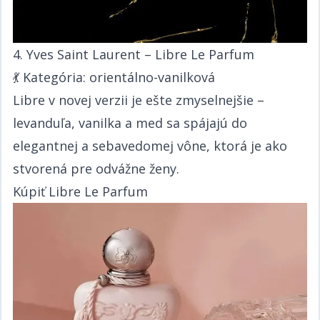
4. Yves Saint Laurent – Libre Le Parfum​​​​‌ ‍ ​‍​‍‌‍ ‌ ​‍‌‍‍‌‌‍‌ ‌‍‍‌‌‍ ‍​‍​‍​ ‍‍​‍​‍‌ ​ ‌‍​‌‌‍ ‍‌‍‍‌‌ ‌​‌ ‍‌​‍ ‍‌‍‍‌‌‍ ​‍​‍​‍ ​​‍​‍‌‍‍​‌ ​‍‌‍‌‌‌‍‌‍​‍​‍​ ‍‍​‍​‍‌‍‍​‌ ‌​‌ ‌​‌ ​​​ ‍‍​‍ ​‍ ‌‍ ​‌‍ ‌‍​ ‌‍​‌‌‍ ​‌‍‍​‌‍ ‌ ​ ‌ ‌​​ ‍‍​ ​ ​ ​​​ ​​​ ​​​‍ ‌ ​ ‌ ‌​‌ ‌‌‌‍‌​‌‍‍‌‌‍ ​‍ ‌‍‍‌‌‍ ‍‌ ‌​‌‍‌‌‌‍ ‍‌ ‌​​‍ ‌‍‌‌‌‍‌​‌‍‍‌‌ ‌​​‍ ‌‍ ‌‌‍ ‌‍‌​‌‍‌‌​ ‌‌ ​​‌ ​‍‌‍‌‌‌ ​ ‌‍‌‌‌‍ ‍‌ ‌​‌‍​‌‌ ‌​‌‍‍‌‌‍ ‌‍ ‍​ ‍ ‌‍‍‌‌‍‌​​ ‌‌ ​​‌‍ ‌ ​ ‌ ‌​​‍ ‌​ ​‍​ ​‍​ ​‍​ ​‍​ ‍‌​ ‍‌​ ‍‌​ ‍ ‌ ‌​‌ ‍‌‌ ​​‌‍‌‌​ ‌‌ ​​‌‍ ‌ ​ ‌ ‌​​ ‍ ‌ ​​‌‍​‌‌ ‌​‌‍‍​​ ‌‌‍​ ‌‍ ‌‍ ‍‌ ‌​‌‍‌‌‌‍ ‍‌ ‌​​‍‌‌​ ‌‌‌​​‍‌‌ ‌‍‍ ‌‍‌‌‌ ‍‌​‍‌‌​ ​ ‌​‌​​‍‌‌​ ​ ‌​‌​​‍‌‌​ ​‍​ ​‍​ ​ ​ ‍​​ ‌ ​ ​ ​ ‍‌​ ​‌​ ​ ​ ​ ​ ‌ ‌‍‌‍​ ‌‍​ ​​​‍‌‌​ ​‍​ ​‍​‍‌‌​ ‌‌‌​‌​​‍ ‍‌‍​ ‌‍‍​‌‍‍‌‌‍ ​‌‍‌​‌ ​‍‌‍‌‌‌‍ ‍​‍‌‌​ ‌‌‌​​‍‌‌ ‌‍‍ ‌‍‌‌‌ ‍‌​‍‌‌​ ​ ‌​‌​​‍‌‌​ ​ ‌​‌​​‍‌‌​ ​‍​ ​‍​ ​ ​ ‍​​ ‌ ​ ​ ​ ‍‌​ ​‌​ ​ ​ ​ ​ ‌ ‌‍‌‍​ ‌‍​ ​​​ ​​​‍‌‌​ ​‍​ ​‍​‍‌‌​ ‌‌‌​‌​​‍ ‍‌ ‌​‌‍‌‌‌ ‍​‌ ‌​​ ‌‍​‍‌‍​‌‌ ​ ‌‍‌‌‌‌‌‌‌ ​‍‌‍ ​​ ‌‌‍‍​‌ ‌​‌ ‌​‌ ​​​‍‌‌​ ​ ‌​​‌​‍‌‌​ ​‍‌​‌‍​‍‌‌​ ​‍‌​‌‍‌‍ ​‌‍ ‌‍​ ‌‍​‌‌‍ ​‌‍‍​‌‍ ‌ ​ ‌ ‌​​‍‌‌​ ​ ‌​​‌​ ​ ​ ​​​ ​​​ ​​​‍‌‌​ ​‍‌​‌‍‌ ​ ‌ ‌​‌ ‌‌‌‍‌​‌‍‍‌‌‍ ​‍‌‍‌‍‍‌‌‍‌​​ ‌‌ ​​‌‍ ‌ ​ ‌ ‌​​‍ ‌​ ​‍​ ​‍​ ​‍​ ​‍​ ‍‌​ ‍‌​ ‍‌​‍‌‍‌ ‌​‌ ‍‌‌ ​​‌‍‌‌​ ‌‌ ​​‌‍ ‌ ​ ‌ ‌​​‍‌‍‌ ​​‌‍​‌‌ ‌​‌‍‍​​ ‌‌‍​ ‌‍ ‌‍ ‍‌ ‌​‌‍‌‌‌‍ ‍‌ ‌​​‍‌‌​ ‌‌‌​​‍‌‌ ‌‍‍ ‌‍‌‌‌ ‍‌​‍‌‌​ ​ ‌​‌​​‍‌‌​ ​ ‌​‌​​‍‌‌​ ​‍​ ​‍​ ​ ​ ‍​​ ‌ ​ ​ ​ ‍‌​ ​‌​ ​ ​ ​ ​ ‌ ‌‍‌‍​ ‌‍​ ​​​‍‌‌​ ​‍​ ​‍​‍‌‌​ ‌‌‌​‌​​‍ ‍‌‍​ ‌‍‍​‌‍‍‌‌‍ ​‌‍‌​‌ ​‍‌‍‌‌‌‍ ‍​‍‌‌​ ‌‌‌​​‍‌‌ ‌‍‍ ‌‍‌‌‌ ‍‌​‍‌‌​ ​ ‌​‌​​‍‌‌​ ​ ‌​‌​​‍‌‌​ ​‍​ ​‍​ ​ ​ ‍​​ ‌ ​ ​ ​ ‍‌​ ​‌​ ​ ​ ​ ​ ‌ ‌‍‌‍​ ‌‍​ ​​​ ​​​‍‌‌​ ​‍​ ​‍​‍‌‌​ ‌‌‌​‌​​‍ ‍‌ ‌​‌‍‌‌‌ ‍​‌ ‌​​‍‌‍‌ ​​‌‍‌‌‌ ​‍‌ ​ ‌ ​​‌‍‌‌‌‍​ ‌ ‌​‌‍‍‌‌ ‌‍‌‍‌‌​ ‌‌ ​​‌ ‌‌‌‍​‍‌‍ ​‌‍‍‌‌ ​ ‌‍‍​‌‍‌‌‌‍‌​​‍​‍‌ ‌
💃 ​​​​‌ ‍ ​‍​‍‌‍ ‌ ​‍‌‍‍‌‌‍‌ ‌‍‍‌‌‍ ‍​‍​‍​ ‍‍​‍​‍‌ ​ ‌‍​‌‌‍ ‍‌‍‍‌‌ ‌​‌ ‍‌​‍ ‍‌‍‍‌‌‍ ​‍​‍​‍ ​​‍​‍‌‍‍​‌ ​‍‌‍‌‌‌‍‌‍​‍​‍​ ‍‍​‍​‍‌‍‍​‌ ‌​‌ ‌​‌ ​​​ ‍‍​‍ ​‍ ‌‍ ​‌‍ ‌‍​ ‌‍​‌‌‍ ​‌‍‍​‌‍ ‌ ​ ‌ ‌​​ ‍‍​ ​ ​ ​​​ ​​​ ​​​‍ ‌ ​ ‌ ‌​‌ ‌‌‌‍‌​‌‍‍‌‌‍ ​‍ ‌‍‍‌‌‍ ‍‌ ‌​‌‍‌‌‌‍ ‍‌ ‌​​‍ ‌‍‌‌‌‍‌​‌‍‍‌‌ ‌​​‍ ‌‍ ‌‌‍ ‌‍‌​‌‍‌‌​ ‌‌ ​​‌ ​‍‌‍‌‌‌ ​ ‌‍‌‌‌‍ ‍‌ ‌​‌‍​‌‌ ‌​‌‍‍‌‌‍ ‌‍ ‍​ ‍ ‌‍‍‌‌‍‌​​ ‌‌ ​​‌‍ ‌ ​ ‌ ‌​​‍ ‌​ ​‍​ ​‍​ ​‍​ ​‍​ ‍‌​ ‍‌​ ‍‌​ ‍ ‌ ‌​‌ ‍‌‌ ​​‌‍‌‌​ ‌‌ ​​‌‍ ‌ ​ ‌ ‌​​ ‍ ‌ ​​‌‍​‌‌ ‌​‌‍‍​​ ‌‌‍​ ‌‍ ‌‍ ‍‌ ‌​‌‍‌‌‌‍ ‍‌ ‌​​‍‌‌​ ‌‌‌​​‍‌‌ ‌‍‍ ‌‍‌‌‌ ‍‌​‍‌‌​ ​ ‌​‌​​‍‌‌​ ​ ‌​‌​​‍‌‌​ ​‍​ ​‍‌‍​‌‌‍‌​‌‍‌‍‌‍‌‌​ ‍​​ ‌​‌‍​ ​ ​‌‌‍‌​​ ‌‌‌‍​ ​ ​‍​‍‌‌​ ​‍​ ​‍​‍‌‌​ ‌‌‌​‌​​‍ ‍‌‍​ ‌‍‍​‌‍‍‌‌‍ ​‌‍‌​‌ ​‍‌‍‌‌‌‍ ‍​‍‌‌​ ‌‌‌​​‍‌‌ ‌‍‍ ‌‍‌‌‌ ‍‌​‍‌‌​ ​ ‌​‌​​‍‌‌​ ​ ‌​‌​​‍‌‌​ ​‍​ ​‍‌‍​‌‌‍‌​‌‍‌‍‌‍‌‌​ ‍​​ ‌​‌‍​ ​ ​‌‌‍‌​​ ‌‌‌‍​ ​ ​‍​ ​​​‍‌‌​ ​‍​ ​‍​‍‌‌​ ‌‌‌​‌​​‍ ‍‌ ‌​‌‍‌‌‌ ‍​‌ ‌​​ ‌‍​‍‌‍​‌‌ ​ ‌‍‌‌‌‌‌‌‌ ​‍‌‍ ​​ ‌‌‍‍​‌ ‌​‌ ‌​‌ ​​​‍‌‌​ ​ ‌​​‌​‍‌‌​ ​‍‌​‌‍​‍‌‌​ ​‍‌​‌‍‌‍ ​‌‍ ‌‍​ ‌‍​‌‌‍ ​‌‍‍​‌‍ ‌ ​ ‌ ‌​​‍‌‌​ ​ ‌​​‌​ ​ ​ ​​​ ​​​ ​​​‍‌‌​ ​‍‌​‌‍‌ ​ ‌ ‌​‌ ‌‌‌‍‌​‌‍‍‌‌‍ ​‍‌‍‌‍‍‌‌‍‌​​ ‌‌ ​​‌‍ ‌ ​ ‌ ‌​​‍ ‌​ ​‍​ ​‍​ ​‍​ ​‍​ ‍‌​ ‍‌​ ‍‌​‍‌‍‌ ‌​‌ ‍‌‌ ​​‌‍‌‌​ ‌‌ ​​‌‍ ‌ ​ ‌ ‌​​‍‌‍‌ ​​‌‍​‌‌ ‌​‌‍‍​​ ‌‌‍​ ‌‍ ‌‍ ‍‌ ‌​‌‍‌‌‌‍ ‍‌ ‌​​‍‌‌​ ‌‌‌​​‍‌‌ ‌‍‍ ‌‍‌‌‌ ‍‌​‍‌‌​ ​ ‌​‌​​‍‌‌​ ​ ‌​‌​​‍‌‌​ ​‍​ ​‍‌‍​‌‌‍‌​‌‍‌‍‌‍‌‌​ ‍​​ ‌​‌‍​ ​ ​‌‌‍‌​​ ‌‌‌‍​ ​ ​‍​‍‌‌​ ​‍​ ​‍​‍‌‌​ ‌‌‌​‌​​‍ ‍‌‍​ ‌‍‍​‌‍‍‌‌‍ ​‌‍‌​‌ ​‍‌‍‌‌‌‍ ‍​‍‌‌​ ‌‌‌​​‍‌‌ ‌‍‍ ‌‍‌‌‌ ‍‌​‍‌‌​ ​ ‌​‌​​‍‌‌​ ​ ‌​‌​​‍‌‌​ ​‍​ ​‍‌‍​‌‌‍‌​‌‍‌‍‌‍‌‌​ ‍​​ ‌​‌‍​ ​ ​‌‌‍‌​​ ‌‌‌‍​ ​ ​‍​ ​​​‍‌‌​ ​‍​ ​‍​‍‌‌​ ‌‌‌​‌​​‍ ‍‌ ‌​‌‍‌‌‌ ‍​‌ ‌​​‍‌‍‌ ​​‌‍‌‌‌ ​‍‌ ​ ‌ ​​‌‍‌‌‌‍​ ‌ ‌​‌‍‍‌‌ ‌‍‌‍‌‌​ ‌‌ ​​‌ ‌‌‌‍​‍‌‍ ​‌‍‍‌‌ ​ ‌‍‍​‌‍‌‌‌‍‌​​‍​‍‌ ‌
Kategória: orientálno-vanilková​​​​‌ ‍ ​‍​‍‌‍ ‌ ​‍‌‍‍‌‌‍‌ ‌‍‍‌‌‍ ‍​‍​‍​ ‍‍​‍​‍‌ ​ ‌‍​‌‌‍ ‍‌‍‍‌‌ ‌​‌ ‍‌​‍ ‍‌‍‍‌‌‍ ​‍​‍​‍ ​​‍​‍‌‍‍​‌ ​‍‌‍‌‌‌‍‌‍​‍​‍​ ‍‍​‍​‍‌‍‍​‌ ‌​‌ ‌​‌ ​​​ ‍‍​‍ ​‍ ‌‍ ​‌‍ ‌‍​ ‌‍​‌‌‍ ​‌‍‍​‌‍ ‌ ​ ‌ ‌​​ ‍‍​ ​ ​ ​​​ ​​​ ​​​‍ ‌ ​ ‌ ‌​‌ ‌‌‌‍‌​‌‍‍‌‌‍ ​‍ ‌‍‍‌‌‍ ‍‌ ‌​‌‍‌‌‌‍ ‍‌ ‌​​‍ ‌‍‌‌‌‍‌​‌‍‍‌‌ ‌​​‍ ‌‍ ‌‌‍ ‌‍‌​‌‍‌‌​ ‌‌ ​​‌ ​‍‌‍‌‌‌ ​ ‌‍‌‌‌‍ ‍‌ ‌​‌‍​‌‌ ‌​‌‍‍‌‌‍ ‌‍ ‍​ ‍ ‌‍‍‌‌‍‌​​ ‌‌ ​​‌‍ ‌ ​ ‌ ‌​​‍ ‌​ ​‍​ ​‍​ ​‍​ ​‍​ ‍‌​ ‍‌​ ‍‌​ ‍ ‌ ‌​‌ ‍‌‌ ​​‌‍‌‌​ ‌‌ ​​‌‍ ‌ ​ ‌ ‌​​ ‍ ‌ ​​‌‍​‌‌ ‌​‌‍‍​​ ‌‌‍​ ‌‍ ‌‍ ‍‌ ‌​‌‍‌‌‌‍ ‍‌ ‌​​‍‌‌​ ‌‌‌​​‍‌‌ ‌‍‍ ‌‍‌‌‌ ‍‌​‍‌‌​ ​ ‌​‌​​‍‌‌​ ​ ‌​‌​​‍‌‌​ ​‍​ ​‍‌‍​‌‌‍‌​‌‍‌‍‌‍‌‌​ ‍​​ ‌​‌‍​ ​ ​‌‌‍‌​​ ‌‌‌‍​ ​ ​‍​‍‌‌​ ​‍​ ​‍​‍‌‌​ ‌‌‌​‌​​‍ ‍‌‍​ ‌‍‍​‌‍‍‌‌‍ ​‌‍‌​‌ ​‍‌‍‌‌‌‍ ‍​‍‌‌​ ‌‌‌​​‍‌‌ ‌‍‍ ‌‍‌‌‌ ‍‌​‍‌‌​ ​ ‌​‌​​‍‌‌​ ​ ‌​‌​​‍‌‌​ ​‍​ ​‍‌‍​‌‌‍‌​‌‍‌‍‌‍‌‌​ ‍​​ ‌​‌‍​ ​ ​‌‌‍‌​​ ‌‌‌‍​ ​ ​‍​ ​‌​‍‌‌​ ​‍​ ​‍​‍‌‌​ ‌‌‌​‌​​‍ ‍‌ ‌​‌‍‌‌‌ ‍​‌ ‌​​ ‌‍​‍‌‍​‌‌ ​ ‌‍‌‌‌‌‌‌‌ ​‍‌‍ ​​ ‌‌‍‍​‌ ‌​‌ ‌​‌ ​​​‍‌‌​ ​ ‌​​‌​‍‌‌​ ​‍‌​‌‍​‍‌‌​ ​‍‌​‌‍‌‍ ​‌‍ ‌‍​ ‌‍​‌‌‍ ​‌‍‍​‌‍ ‌ ​ ‌ ‌​​‍‌‌​ ​ ‌​​‌​ ​ ​ ​​​ ​​​ ​​​‍‌‌​ ​‍‌​‌‍‌ ​ ‌ ‌​‌ ‌‌‌‍‌​‌‍‍‌‌‍ ​‍‌‍‌‍‍‌‌‍‌​​ ‌‌ ​​‌‍ ‌ ​ ‌ ‌​​‍ ‌​ ​‍​ ​‍​ ​‍​ ​‍​ ‍‌​ ‍‌​ ‍‌​‍‌‍‌ ‌​‌ ‍‌‌ ​​‌‍‌‌​ ‌‌ ​​‌‍ ‌ ​ ‌ ‌​​‍‌‍‌ ​​‌‍​‌‌ ‌​‌‍‍​​ ‌‌‍​ ‌‍ ‌‍ ‍‌ ‌​‌‍‌‌‌‍ ‍‌ ‌​​‍‌‌​ ‌‌‌​​‍‌‌ ‌‍‍ ‌‍‌‌‌ ‍‌​‍‌‌​ ​ ‌​‌​​‍‌‌​ ​ ‌​‌​​‍‌‌​ ​‍​ ​‍‌‍​‌‌‍‌​‌‍‌‍‌‍‌‌​ ‍​​ ‌​‌‍​ ​ ​‌‌‍‌​​ ‌‌‌‍​ ​ ​‍​‍‌‌​ ​‍​ ​‍​‍‌‌​ ‌‌‌​‌​​‍ ‍‌‍​ ‌‍‍​‌‍‍‌‌‍ ​‌‍‌​‌ ​‍‌‍‌‌‌‍ ‍​‍‌‌​ ‌‌‌​​‍‌‌ ‌‍‍ ‌‍‌‌‌ ‍‌​‍‌‌​ ​ ‌​‌​​‍‌‌​ ​ ‌​‌​​‍‌‌​ ​‍​ ​‍‌‍​‌‌‍‌​‌‍‌‍‌‍‌‌​ ‍​​ ‌​‌‍​ ​ ​‌‌‍‌​​ ‌‌‌‍​ ​ ​‍​ ​‌​‍‌‌​ ​‍​ ​‍​‍‌‌​ ‌‌‌​‌​​‍ ‍‌ ‌​‌‍‌‌‌ ‍​‌ ‌​​‍‌‍‌ ​​‌‍‌‌‌ ​‍‌ ​ ‌ ​​‌‍‌‌‌‍​ ‌ ‌​‌‍‍‌‌ ‌‍‌‍‌‌​ ‌‌ ​​‌ ‌‌‌‍​‍‌‍ ​‌‍‍‌‌ ​ ‌‍‍​‌‍‌‌‌‍‌​​‍​‍‌ ‌
Libre v novej verzii je ešte zmyselnejšie –
levanduľa, vanilka a med sa spájajú do
elegantnej a sebavedomej vône, ktorá je ako
stvorená pre odvážne ženy.​​​​‌ ‍ ​‍​‍‌‍ ‌ ​‍‌‍‍‌‌‍‌ ‌‍‍‌‌‍ ‍​‍​‍​ ‍‍​‍​‍‌ ​ ‌‍​‌‌‍ ‍‌‍‍‌‌ ‌​‌ ‍‌​‍ ‍‌‍‍‌‌‍ ​‍​‍​‍ ​​‍​‍‌‍‍​‌ ​‍‌‍‌‌‌‍‌‍​‍​‍​ ‍‍​‍​‍‌‍‍​‌ ‌​‌ ‌​‌ ​​​ ‍‍​‍ ​‍ ‌‍ ​‌‍ ‌‍​ ‌‍​‌‌‍ ​‌‍‍​‌‍ ‌ ​ ‌ ‌​​ ‍‍​ ​ ​ ​​​ ​​​ ​​​‍ ‌ ​ ‌ ‌​‌ ‌‌‌‍‌​‌‍‍‌‌‍ ​‍ ‌‍‍‌‌‍ ‍‌ ‌​‌‍‌‌‌‍ ‍‌ ‌​​‍ ‌‍‌‌‌‍‌​‌‍‍‌‌ ‌​​‍ ‌‍ ‌‌‍ ‌‍‌​‌‍‌‌​ ‌‌ ​​‌ ​‍‌‍‌‌‌ ​ ‌‍‌‌‌‍ ‍‌ ‌​‌‍​‌‌ ‌​‌‍‍‌‌‍ ‌‍ ‍​ ‍ ‌‍‍‌‌‍‌​​ ‌‌ ​​‌‍ ‌ ​ ‌ ‌​​‍ ‌​ ​‍​ ​‍​ ​‍​ ​‍​ ‍‌​ ‍‌​ ‍‌​ ‍ ‌ ‌​‌ ‍‌‌ ​​‌‍‌‌​ ‌‌ ​​‌‍ ‌ ​ ‌ ‌​​ ‍ ‌ ​​‌‍​‌‌ ‌​‌‍‍​​ ‌‌‍​ ‌‍ ‌‍ ‍‌ ‌​‌‍‌‌‌‍ ‍‌ ‌​​‍‌‌​ ‌‌‌​​‍‌‌ ‌‍‍ ‌‍‌‌‌ ‍‌​‍‌‌​ ​ ‌​‌​​‍‌‌​ ​ ‌​‌​​‍‌‌​ ​‍​ ​‍​ ‍‌‌‍‌​​ ‌‌‌‍​ ‌‍​ ‌‍‌​​ ‌‌‌‍​ ‌‍‌​​ ‌ ​ ‌​​ ​‌​‍‌‌​ ​‍​ ​‍​‍‌‌​ ‌‌‌​‌​​‍ ‍‌‍​ ‌‍‍​‌‍‍‌‌‍ ​‌‍‌​‌ ​‍‌‍‌‌‌‍ ‍​‍‌‌​ ‌‌‌​​‍‌‌ ‌‍‍ ‌‍‌‌‌ ‍‌​‍‌‌​ ​ ‌​‌​​‍‌‌​ ​ ‌​‌​​‍‌‌​ ​‍​ ​‍​ ‍‌‌‍‌​​ ‌‌‌‍​ ‌‍​ ‌‍‌​​ ‌‌‌‍​ ‌‍‌​​ ‌ ​ ‌​​ ​‌​ ​​​‍‌‌​ ​‍​ ​‍​‍‌‌​ ‌‌‌​‌​​‍ ‍‌ ‌​‌‍‌‌‌ ‍​‌ ‌​​ ‌‍​‍‌‍​‌‌ ​ ‌‍‌‌‌‌‌‌‌ ​‍‌‍ ​​ ‌‌‍‍​‌ ‌​‌ ‌​‌ ​​​‍‌‌​ ​ ‌​​‌​‍‌‌​ ​‍‌​‌‍​‍‌‌​ ​‍‌​‌‍‌‍ ​‌‍ ‌‍​ ‌‍​‌‌‍ ​‌‍‍​‌‍ ‌ ​ ‌ ‌​​‍‌‌​ ​ ‌​​‌​ ​ ​ ​​​ ​​​ ​​​‍‌‌​ ​‍‌​‌‍‌ ​ ‌ ‌​‌ ‌‌‌‍‌​‌‍‍‌‌‍ ​‍‌‍‌‍‍‌‌‍‌​​ ‌‌ ​​‌‍ ‌ ​ ‌ ‌​​‍ ‌​ ​‍​ ​‍​ ​‍​ ​‍​ ‍‌​ ‍‌​ ‍‌​‍‌‍‌ ‌​‌ ‍‌‌ ​​‌‍‌‌​ ‌‌ ​​‌‍ ‌ ​ ‌ ‌​​‍‌‍‌ ​​‌‍​‌‌ ‌​‌‍‍​​ ‌‌‍​ ‌‍ ‌‍ ‍‌ ‌​‌‍‌‌‌‍ ‍‌ ‌​​‍‌‌​ ‌‌‌​​‍‌‌ ‌‍‍ ‌‍‌‌‌ ‍‌​‍‌‌​ ​ ‌​‌​​‍‌‌​ ​ ‌​‌​​‍‌‌​ ​‍​ ​‍​ ‍‌‌‍‌​​ ‌‌‌‍​ ‌‍​ ‌‍‌​​ ‌‌‌‍​ ‌‍‌​​ ‌ ​ ‌​​ ​‌​‍‌‌​ ​‍​ ​‍​‍‌‌​ ‌‌‌​‌​​‍ ‍‌‍​ ‌‍‍​‌‍‍‌‌‍ ​‌‍‌​‌ ​‍‌‍‌‌‌‍ ‍​‍‌‌​ ‌‌‌​​‍‌‌ ‌‍‍ ‌‍‌‌‌ ‍‌​‍‌‌​ ​ ‌​‌​​‍‌‌​ ​ ‌​‌​​‍‌‌​ ​‍​ ​‍​ ‍‌‌‍‌​​ ‌‌‌‍​ ‌‍​ ‌‍‌​​ ‌‌‌‍​ ‌‍‌​​ ‌ ​ ‌​​ ​‌​ ​​​‍‌‌​ ​‍​ ​‍​‍‌‌​ ‌‌‌​‌​​‍ ‍‌ ‌​‌‍‌‌‌ ‍​‌ ‌​​‍‌‍‌ ​​‌‍‌‌‌ ​‍‌ ​ ‌ ​​‌‍‌‌‌‍​ ‌ ‌​‌‍‍‌‌ ‌‍‌‍‌‌​ ‌‌ ​​‌ ‌‌‌‍​‍‌‍ ​‌‍‍‌‌ ​ ‌‍‍​‌‍‌‌‌‍‌​​‍​‍‌ ‌
Kúpiť Libre Le Parfum​​​​‌ ‍ ​‍​‍‌‍ ‌ ​‍‌‍‍‌‌‍‌ ‌‍‍‌‌‍ ‍​‍​‍​ ‍‍​‍​‍‌ ​ ‌‍​‌‌‍ ‍‌‍‍‌‌ ‌​‌ ‍‌​‍ ‍‌‍‍‌‌‍ ​‍​‍​‍ ​​‍​‍‌‍‍​‌ ​‍‌‍‌‌‌‍‌‍​‍​‍​ ‍‍​‍​‍‌‍‍​‌ ‌​‌ ‌​‌ ​​​ ‍‍​‍ ​‍ ‌‍ ​‌‍ ‌‍​ ‌‍​‌‌‍ ​‌‍‍​‌‍ ‌ ​ ‌ ‌​​ ‍‍​ ​ ​ ​​​ ​​​ ​​​‍ ‌ ​ ‌ ‌​‌ ‌‌‌‍‌​‌‍‍‌‌‍ ​‍ ‌‍‍‌‌‍ ‍‌ ‌​‌‍‌‌‌‍ ‍‌ ‌​​‍ ‌‍‌‌‌‍‌​‌‍‍‌‌ ‌​​‍ ‌‍ ‌‌‍ ‌‍‌​‌‍‌‌​ ‌‌ ​​‌ ​‍‌‍‌‌‌ ​ ‌‍‌‌‌‍ ‍‌ ‌​‌‍​‌‌ ‌​‌‍‍‌‌‍ ‌‍ ‍​ ‍ ‌‍‍‌‌‍‌​​ ‌‌ ​​‌‍ ‌ ​ ‌ ‌​​‍ ‌​ ​‍​ ​‍​ ​‍​ ​‍​ ‍‌​ ‍‌​ ‍‌​ ‍ ‌ ‌​‌ ‍‌‌ ​​‌‍‌‌​ ‌‌ ​​‌‍ ‌ ​ ‌ ‌​​ ‍ ‌ ​​‌‍​‌‌ ‌​‌‍‍​​ ‌‌‍​ ‌‍ ‌‍ ‍‌ ‌​‌‍‌‌‌‍ ‍‌ ‌​​‍‌‌​ ‌‌‌​​‍‌‌ ‌‍‍ ‌‍‌‌‌ ‍‌​‍‌‌​ ​ ‌​‌​​‍‌‌​ ​ ‌​‌​​‍‌‌​ ​‍​ ​‍​ ​​​ ‍‌‌‍‌​‌‍​ ‌‍​ ​ ‌‍​ ‌ ​ ‌‌‌‍​ ​ ‌​​ ‌‍​ ‌‌​‍‌‌​ ​‍​ ​‍​‍‌‌​ ‌‌‌​‌​​‍ ‍‌‍​ ‌‍‍​‌‍‍‌‌‍ ​‌‍‌​‌ ​‍‌‍‌‌‌‍ ‍​‍‌‌​ ‌‌‌​​‍‌‌ ‌‍‍ ‌‍‌‌‌ ‍‌​‍‌‌​ ​ ‌​‌​​‍‌‌​ ​ ‌​‌​​‍‌‌​ ​‍​ ​‍‌‍​‍​ ​​​ ​​​ ​‍‌‍‌​​ ​ ​ ‌‌‌‍​‌​ ‌​‌‍‌‌​ ​‌‌‍​ ​‍‌‌​ ​‍​ ​‍​‍‌‌​ ‌‌‌​‌​​‍ ‍‌ ‌​‌‍‌‌‌ ‍​‌ ‌​​ ‌‍​‍‌‍​‌‌ ​ ‌‍‌‌‌‌‌‌‌ ​‍‌‍ ​​ ‌‌‍‍​‌ ‌​‌ ‌​‌ ​​​‍‌‌​ ​ ‌​​‌​‍‌‌​ ​‍‌​‌‍​‍‌‌​ ​‍‌​‌‍‌‍ ​‌‍ ‌‍​ ‌‍​‌‌‍ ​‌‍‍​‌‍ ‌ ​ ‌ ‌​​‍‌‌​ ​ ‌​​‌​ ​ ​ ​​​ ​​​ ​​​‍‌‌​ ​‍‌​‌‍‌ ​ ‌ ‌​‌ ‌‌‌‍‌​‌‍‍‌‌‍ ​‍‌‍‌‍‍‌‌‍‌​​ ‌‌ ​​‌‍ ‌ ​ ‌ ‌​​‍ ‌​ ​‍​ ​‍​ ​‍​ ​‍​ ‍‌​ ‍‌​ ‍‌​‍‌‍‌ ‌​‌ ‍‌‌ ​​‌‍‌‌​ ‌‌ ​​‌‍ ‌ ​ ‌ ‌​​‍‌‍‌ ​​‌‍​‌‌ ‌​‌‍‍​​ ‌‌‍​ ‌‍ ‌‍ ‍‌ ‌​‌‍‌‌‌‍ ‍‌ ‌​​‍‌‌​ ‌‌‌​​‍‌‌ ‌‍‍ ‌‍‌‌‌ ‍‌​‍‌‌​ ​ ‌​‌​​‍‌‌​ ​ ‌​‌​​‍‌‌​ ​‍​ ​‍​ ​​​ ‍‌‌‍‌​‌‍​ ‌‍​ ​ ‌‍​ ‌ ​ ‌‌‌‍​ ​ ‌​​ ‌‍​ ‌‌​‍‌‌​ ​‍​ ​‍​‍‌‌​ ‌‌‌​‌​​‍ ‍‌‍​ ‌‍‍​‌‍‍‌‌‍ ​‌‍‌​‌ ​‍‌‍‌‌‌‍ ‍​‍‌‌​ ‌‌‌​​‍‌‌ ‌‍‍ ‌‍‌‌‌ ‍‌​‍‌‌​ ​ ‌​‌​​‍‌‌​ ​ ‌​‌​​‍‌‌​ ​‍​ ​‍‌‍​‍​ ​​​ ​​​ ​‍‌‍‌​​ ​ ​ ‌‌‌‍​‌​ ‌​‌‍‌‌​ ​‌‌‍​ ​‍‌‌​ ​‍​ ​‍​‍‌‌​ ‌‌‌​‌​​‍ ‍‌ ‌​‌‍‌‌‌ ‍​‌ ‌​​‍‌‍‌ ​​‌‍‌‌‌ ​‍‌ ​ ‌ ​​‌‍‌‌‌‍​ ‌ ‌​‌‍‍‌‌ ‌‍‌‍‌‌​ ‌‌ ​​‌ ‌‌‌‍​‍‌‍ ​‌‍‍‌‌ ​ ‌‍‍​‌‍‌‌‌‍‌​​‍​‍‌ ‌