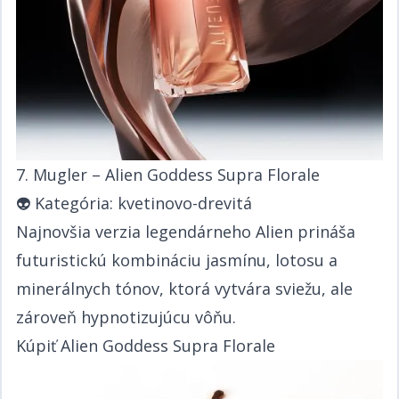
7. Mugler – Alien Goddess Supra Florale​​​​‌ ‍ ​‍​‍‌‍ ‌ ​‍‌‍‍‌‌‍‌ ‌‍‍‌‌‍ ‍​‍​‍​ ‍‍​‍​‍‌ ​ ‌‍​‌‌‍ ‍‌‍‍‌‌ ‌​‌ ‍‌​‍ ‍‌‍‍‌‌‍ ​‍​‍​‍ ​​‍​‍‌‍‍​‌ ​‍‌‍‌‌‌‍‌‍​‍​‍​ ‍‍​‍​‍‌‍‍​‌ ‌​‌ ‌​‌ ​​​ ‍‍​‍ ​‍ ‌‍ ​‌‍ ‌‍​ ‌‍​‌‌‍ ​‌‍‍​‌‍ ‌ ​ ‌ ‌​​ ‍‍​ ​ ​ ​​​ ​​​ ​​​‍ ‌ ​ ‌ ‌​‌ ‌‌‌‍‌​‌‍‍‌‌‍ ​‍ ‌‍‍‌‌‍ ‍‌ ‌​‌‍‌‌‌‍ ‍‌ ‌​​‍ ‌‍‌‌‌‍‌​‌‍‍‌‌ ‌​​‍ ‌‍ ‌‌‍ ‌‍‌​‌‍‌‌​ ‌‌ ​​‌ ​‍‌‍‌‌‌ ​ ‌‍‌‌‌‍ ‍‌ ‌​‌‍​‌‌ ‌​‌‍‍‌‌‍ ‌‍ ‍​ ‍ ‌‍‍‌‌‍‌​​ ‌‌ ​​‌‍ ‌ ​ ‌ ‌​​‍ ‌​ ​‍​ ​‍​ ​‍​ ​‍​ ‍‌​ ‍‌​ ‍‌​ ‍ ‌ ‌​‌ ‍‌‌ ​​‌‍‌‌​ ‌‌ ​​‌‍ ‌ ​ ‌ ‌​​ ‍ ‌ ​​‌‍​‌‌ ‌​‌‍‍​​ ‌‌‍​ ‌‍ ‌‍ ‍‌ ‌​‌‍‌‌‌‍ ‍‌ ‌​​‍‌‌​ ‌‌‌​​‍‌‌ ‌‍‍ ‌‍‌‌‌ ‍‌​‍‌‌​ ​ ‌​‌​​‍‌‌​ ​ ‌​‌​​‍‌‌​ ​‍​ ​‍‌‍‌​​ ​‌‌‍‌​‌‍​ ​ ‌​​ ‌​​ ‍​‌‍‌‌‌‍‌‍​ ​‍​ ‌‌​ ‌ ​‍‌‌​ ​‍​ ​‍​‍‌‌​ ‌‌‌​‌​​‍ ‍‌‍​ ‌‍‍​‌‍‍‌‌‍ ​‌‍‌​‌ ​‍‌‍‌‌‌‍ ‍​‍‌‌​ ‌‌‌​​‍‌‌ ‌‍‍ ‌‍‌‌‌ ‍‌​‍‌‌​ ​ ‌​‌​​‍‌‌​ ​ ‌​‌​​‍‌‌​ ​‍​ ​‍‌‍‌​​ ​‌‌‍‌​‌‍​ ​ ‌​​ ‌​​ ‍​‌‍‌‌‌‍‌‍​ ​‍​ ‌‌​ ‌ ​ ​​​‍‌‌​ ​‍​ ​‍​‍‌‌​ ‌‌‌​‌​​‍ ‍‌ ‌​‌‍‌‌‌ ‍​‌ ‌​​ ‌‍​‍‌‍​‌‌ ​ ‌‍‌‌‌‌‌‌‌ ​‍‌‍ ​​ ‌‌‍‍​‌ ‌​‌ ‌​‌ ​​​‍‌‌​ ​ ‌​​‌​‍‌‌​ ​‍‌​‌‍​‍‌‌​ ​‍‌​‌‍‌‍ ​‌‍ ‌‍​ ‌‍​‌‌‍ ​‌‍‍​‌‍ ‌ ​ ‌ ‌​​‍‌‌​ ​ ‌​​‌​ ​ ​ ​​​ ​​​ ​​​‍‌‌​ ​‍‌​‌‍‌ ​ ‌ ‌​‌ ‌‌‌‍‌​‌‍‍‌‌‍ ​‍‌‍‌‍‍‌‌‍‌​​ ‌‌ ​​‌‍ ‌ ​ ‌ ‌​​‍ ‌​ ​‍​ ​‍​ ​‍​ ​‍​ ‍‌​ ‍‌​ ‍‌​‍‌‍‌ ‌​‌ ‍‌‌ ​​‌‍‌‌​ ‌‌ ​​‌‍ ‌ ​ ‌ ‌​​‍‌‍‌ ​​‌‍​‌‌ ‌​‌‍‍​​ ‌‌‍​ ‌‍ ‌‍ ‍‌ ‌​‌‍‌‌‌‍ ‍‌ ‌​​‍‌‌​ ‌‌‌​​‍‌‌ ‌‍‍ ‌‍‌‌‌ ‍‌​‍‌‌​ ​ ‌​‌​​‍‌‌​ ​ ‌​‌​​‍‌‌​ ​‍​ ​‍‌‍‌​​ ​‌‌‍‌​‌‍​ ​ ‌​​ ‌​​ ‍​‌‍‌‌‌‍‌‍​ ​‍​ ‌‌​ ‌ ​‍‌‌​ ​‍​ ​‍​‍‌‌​ ‌‌‌​‌​​‍ ‍‌‍​ ‌‍‍​‌‍‍‌‌‍ ​‌‍‌​‌ ​‍‌‍‌‌‌‍ ‍​‍‌‌​ ‌‌‌​​‍‌‌ ‌‍‍ ‌‍‌‌‌ ‍‌​‍‌‌​ ​ ‌​‌​​‍‌‌​ ​ ‌​‌​​‍‌‌​ ​‍​ ​‍‌‍‌​​ ​‌‌‍‌​‌‍​ ​ ‌​​ ‌​​ ‍​‌‍‌‌‌‍‌‍​ ​‍​ ‌‌​ ‌ ​ ​​​‍‌‌​ ​‍​ ​‍​‍‌‌​ ‌‌‌​‌​​‍ ‍‌ ‌​‌‍‌‌‌ ‍​‌ ‌​​‍‌‍‌ ​​‌‍‌‌‌ ​‍‌ ​ ‌ ​​‌‍‌‌‌‍​ ‌ ‌​‌‍‍‌‌ ‌‍‌‍‌‌​ ‌‌ ​​‌ ‌‌‌‍​‍‌‍ ​‌‍‍‌‌ ​ ‌‍‍​‌‍‌‌‌‍‌​​‍​‍‌ ‌
👽 ​​​​‌ ‍ ​‍​‍‌‍ ‌ ​‍‌‍‍‌‌‍‌ ‌‍‍‌‌‍ ‍​‍​‍​ ‍‍​‍​‍‌ ​ ‌‍​‌‌‍ ‍‌‍‍‌‌ ‌​‌ ‍‌​‍ ‍‌‍‍‌‌‍ ​‍​‍​‍ ​​‍​‍‌‍‍​‌ ​‍‌‍‌‌‌‍‌‍​‍​‍​ ‍‍​‍​‍‌‍‍​‌ ‌​‌ ‌​‌ ​​​ ‍‍​‍ ​‍ ‌‍ ​‌‍ ‌‍​ ‌‍​‌‌‍ ​‌‍‍​‌‍ ‌ ​ ‌ ‌​​ ‍‍​ ​ ​ ​​​ ​​​ ​​​‍ ‌ ​ ‌ ‌​‌ ‌‌‌‍‌​‌‍‍‌‌‍ ​‍ ‌‍‍‌‌‍ ‍‌ ‌​‌‍‌‌‌‍ ‍‌ ‌​​‍ ‌‍‌‌‌‍‌​‌‍‍‌‌ ‌​​‍ ‌‍ ‌‌‍ ‌‍‌​‌‍‌‌​ ‌‌ ​​‌ ​‍‌‍‌‌‌ ​ ‌‍‌‌‌‍ ‍‌ ‌​‌‍​‌‌ ‌​‌‍‍‌‌‍ ‌‍ ‍​ ‍ ‌‍‍‌‌‍‌​​ ‌‌ ​​‌‍ ‌ ​ ‌ ‌​​‍ ‌​ ​‍​ ​‍​ ​‍​ ​‍​ ‍‌​ ‍‌​ ‍‌​ ‍ ‌ ‌​‌ ‍‌‌ ​​‌‍‌‌​ ‌‌ ​​‌‍ ‌ ​ ‌ ‌​​ ‍ ‌ ​​‌‍​‌‌ ‌​‌‍‍​​ ‌‌‍​ ‌‍ ‌‍ ‍‌ ‌​‌‍‌‌‌‍ ‍‌ ‌​​‍‌‌​ ‌‌‌​​‍‌‌ ‌‍‍ ‌‍‌‌‌ ‍‌​‍‌‌​ ​ ‌​‌​​‍‌‌​ ​ ‌​‌​​‍‌‌​ ​‍​ ​‍‌‍‌‍​ ​‍​ ‌​​ ‍‌​ ‍‌‌‍‌‌‌‍‌‌​ ​ ​ ‌ ‌‍‌‌​ ‌​‌‍‌‍​‍‌‌​ ​‍​ ​‍​‍‌‌​ ‌‌‌​‌​​‍ ‍‌‍​ ‌‍‍​‌‍‍‌‌‍ ​‌‍‌​‌ ​‍‌‍‌‌‌‍ ‍​‍‌‌​ ‌‌‌​​‍‌‌ ‌‍‍ ‌‍‌‌‌ ‍‌​‍‌‌​ ​ ‌​‌​​‍‌‌​ ​ ‌​‌​​‍‌‌​ ​‍​ ​‍‌‍‌‍​ ​‍​ ‌​​ ‍‌​ ‍‌‌‍‌‌‌‍‌‌​ ​ ​ ‌ ‌‍‌‌​ ‌​‌‍‌‍​ ​​​‍‌‌​ ​‍​ ​‍​‍‌‌​ ‌‌‌​‌​​‍ ‍‌ ‌​‌‍‌‌‌ ‍​‌ ‌​​ ‌‍​‍‌‍​‌‌ ​ ‌‍‌‌‌‌‌‌‌ ​‍‌‍ ​​ ‌‌‍‍​‌ ‌​‌ ‌​‌ ​​​‍‌‌​ ​ ‌​​‌​‍‌‌​ ​‍‌​‌‍​‍‌‌​ ​‍‌​‌‍‌‍ ​‌‍ ‌‍​ ‌‍​‌‌‍ ​‌‍‍​‌‍ ‌ ​ ‌ ‌​​‍‌‌​ ​ ‌​​‌​ ​ ​ ​​​ ​​​ ​​​‍‌‌​ ​‍‌​‌‍‌ ​ ‌ ‌​‌ ‌‌‌‍‌​‌‍‍‌‌‍ ​‍‌‍‌‍‍‌‌‍‌​​ ‌‌ ​​‌‍ ‌ ​ ‌ ‌​​‍ ‌​ ​‍​ ​‍​ ​‍​ ​‍​ ‍‌​ ‍‌​ ‍‌​‍‌‍‌ ‌​‌ ‍‌‌ ​​‌‍‌‌​ ‌‌ ​​‌‍ ‌ ​ ‌ ‌​​‍‌‍‌ ​​‌‍​‌‌ ‌​‌‍‍​​ ‌‌‍​ ‌‍ ‌‍ ‍‌ ‌​‌‍‌‌‌‍ ‍‌ ‌​​‍‌‌​ ‌‌‌​​‍‌‌ ‌‍‍ ‌‍‌‌‌ ‍‌​‍‌‌​ ​ ‌​‌​​‍‌‌​ ​ ‌​‌​​‍‌‌​ ​‍​ ​‍‌‍‌‍​ ​‍​ ‌​​ ‍‌​ ‍‌‌‍‌‌‌‍‌‌​ ​ ​ ‌ ‌‍‌‌​ ‌​‌‍‌‍​‍‌‌​ ​‍​ ​‍​‍‌‌​ ‌‌‌​‌​​‍ ‍‌‍​ ‌‍‍​‌‍‍‌‌‍ ​‌‍‌​‌ ​‍‌‍‌‌‌‍ ‍​‍‌‌​ ‌‌‌​​‍‌‌ ‌‍‍ ‌‍‌‌‌ ‍‌​‍‌‌​ ​ ‌​‌​​‍‌‌​ ​ ‌​‌​​‍‌‌​ ​‍​ ​‍‌‍‌‍​ ​‍​ ‌​​ ‍‌​ ‍‌‌‍‌‌‌‍‌‌​ ​ ​ ‌ ‌‍‌‌​ ‌​‌‍‌‍​ ​​​‍‌‌​ ​‍​ ​‍​‍‌‌​ ‌‌‌​‌​​‍ ‍‌ ‌​‌‍‌‌‌ ‍​‌ ‌​​‍‌‍‌ ​​‌‍‌‌‌ ​‍‌ ​ ‌ ​​‌‍‌‌‌‍​ ‌ ‌​‌‍‍‌‌ ‌‍‌‍‌‌​ ‌‌ ​​‌ ‌‌‌‍​‍‌‍ ​‌‍‍‌‌ ​ ‌‍‍​‌‍‌‌‌‍‌​​‍​‍‌ ‌
Kategória: kvetinovo-drevitá​​​​‌ ‍ ​‍​‍‌‍ ‌ ​‍‌‍‍‌‌‍‌ ‌‍‍‌‌‍ ‍​‍​‍​ ‍‍​‍​‍‌ ​ ‌‍​‌‌‍ ‍‌‍‍‌‌ ‌​‌ ‍‌​‍ ‍‌‍‍‌‌‍ ​‍​‍​‍ ​​‍​‍‌‍‍​‌ ​‍‌‍‌‌‌‍‌‍​‍​‍​ ‍‍​‍​‍‌‍‍​‌ ‌​‌ ‌​‌ ​​​ ‍‍​‍ ​‍ ‌‍ ​‌‍ ‌‍​ ‌‍​‌‌‍ ​‌‍‍​‌‍ ‌ ​ ‌ ‌​​ ‍‍​ ​ ​ ​​​ ​​​ ​​​‍ ‌ ​ ‌ ‌​‌ ‌‌‌‍‌​‌‍‍‌‌‍ ​‍ ‌‍‍‌‌‍ ‍‌ ‌​‌‍‌‌‌‍ ‍‌ ‌​​‍ ‌‍‌‌‌‍‌​‌‍‍‌‌ ‌​​‍ ‌‍ ‌‌‍ ‌‍‌​‌‍‌‌​ ‌‌ ​​‌ ​‍‌‍‌‌‌ ​ ‌‍‌‌‌‍ ‍‌ ‌​‌‍​‌‌ ‌​‌‍‍‌‌‍ ‌‍ ‍​ ‍ ‌‍‍‌‌‍‌​​ ‌‌ ​​‌‍ ‌ ​ ‌ ‌​​‍ ‌​ ​‍​ ​‍​ ​‍​ ​‍​ ‍‌​ ‍‌​ ‍‌​ ‍ ‌ ‌​‌ ‍‌‌ ​​‌‍‌‌​ ‌‌ ​​‌‍ ‌ ​ ‌ ‌​​ ‍ ‌ ​​‌‍​‌‌ ‌​‌‍‍​​ ‌‌‍​ ‌‍ ‌‍ ‍‌ ‌​‌‍‌‌‌‍ ‍‌ ‌​​‍‌‌​ ‌‌‌​​‍‌‌ ‌‍‍ ‌‍‌‌‌ ‍‌​‍‌‌​ ​ ‌​‌​​‍‌‌​ ​ ‌​‌​​‍‌‌​ ​‍​ ​‍‌‍‌‍​ ​‍​ ‌​​ ‍‌​ ‍‌‌‍‌‌‌‍‌‌​ ​ ​ ‌ ‌‍‌‌​ ‌​‌‍‌‍​‍‌‌​ ​‍​ ​‍​‍‌‌​ ‌‌‌​‌​​‍ ‍‌‍​ ‌‍‍​‌‍‍‌‌‍ ​‌‍‌​‌ ​‍‌‍‌‌‌‍ ‍​‍‌‌​ ‌‌‌​​‍‌‌ ‌‍‍ ‌‍‌‌‌ ‍‌​‍‌‌​ ​ ‌​‌​​‍‌‌​ ​ ‌​‌​​‍‌‌​ ​‍​ ​‍‌‍‌‍​ ​‍​ ‌​​ ‍‌​ ‍‌‌‍‌‌‌‍‌‌​ ​ ​ ‌ ‌‍‌‌​ ‌​‌‍‌‍​ ​‌​‍‌‌​ ​‍​ ​‍​‍‌‌​ ‌‌‌​‌​​‍ ‍‌ ‌​‌‍‌‌‌ ‍​‌ ‌​​ ‌‍​‍‌‍​‌‌ ​ ‌‍‌‌‌‌‌‌‌ ​‍‌‍ ​​ ‌‌‍‍​‌ ‌​‌ ‌​‌ ​​​‍‌‌​ ​ ‌​​‌​‍‌‌​ ​‍‌​‌‍​‍‌‌​ ​‍‌​‌‍‌‍ ​‌‍ ‌‍​ ‌‍​‌‌‍ ​‌‍‍​‌‍ ‌ ​ ‌ ‌​​‍‌‌​ ​ ‌​​‌​ ​ ​ ​​​ ​​​ ​​​‍‌‌​ ​‍‌​‌‍‌ ​ ‌ ‌​‌ ‌‌‌‍‌​‌‍‍‌‌‍ ​‍‌‍‌‍‍‌‌‍‌​​ ‌‌ ​​‌‍ ‌ ​ ‌ ‌​​‍ ‌​ ​‍​ ​‍​ ​‍​ ​‍​ ‍‌​ ‍‌​ ‍‌​‍‌‍‌ ‌​‌ ‍‌‌ ​​‌‍‌‌​ ‌‌ ​​‌‍ ‌ ​ ‌ ‌​​‍‌‍‌ ​​‌‍​‌‌ ‌​‌‍‍​​ ‌‌‍​ ‌‍ ‌‍ ‍‌ ‌​‌‍‌‌‌‍ ‍‌ ‌​​‍‌‌​ ‌‌‌​​‍‌‌ ‌‍‍ ‌‍‌‌‌ ‍‌​‍‌‌​ ​ ‌​‌​​‍‌‌​ ​ ‌​‌​​‍‌‌​ ​‍​ ​‍‌‍‌‍​ ​‍​ ‌​​ ‍‌​ ‍‌‌‍‌‌‌‍‌‌​ ​ ​ ‌ ‌‍‌‌​ ‌​‌‍‌‍​‍‌‌​ ​‍​ ​‍​‍‌‌​ ‌‌‌​‌​​‍ ‍‌‍​ ‌‍‍​‌‍‍‌‌‍ ​‌‍‌​‌ ​‍‌‍‌‌‌‍ ‍​‍‌‌​ ‌‌‌​​‍‌‌ ‌‍‍ ‌‍‌‌‌ ‍‌​‍‌‌​ ​ ‌​‌​​‍‌‌​ ​ ‌​‌​​‍‌‌​ ​‍​ ​‍‌‍‌‍​ ​‍​ ‌​​ ‍‌​ ‍‌‌‍‌‌‌‍‌‌​ ​ ​ ‌ ‌‍‌‌​ ‌​‌‍‌‍​ ​‌​‍‌‌​ ​‍​ ​‍​‍‌‌​ ‌‌‌​‌​​‍ ‍‌ ‌​‌‍‌‌‌ ‍​‌ ‌​​‍‌‍‌ ​​‌‍‌‌‌ ​‍‌ ​ ‌ ​​‌‍‌‌‌‍​ ‌ ‌​‌‍‍‌‌ ‌‍‌‍‌‌​ ‌‌ ​​‌ ‌‌‌‍​‍‌‍ ​‌‍‍‌‌ ​ ‌‍‍​‌‍‌‌‌‍‌​​‍​‍‌ ‌
Najnovšia verzia legendárneho Alien prináša
futuristickú kombináciu jasmínu, lotosu a
minerálnych tónov, ktorá vytvára sviežu, ale
zároveň hypnotizujúcu vôňu.​​​​‌ ‍ ​‍​‍‌‍ ‌ ​‍‌‍‍‌‌‍‌ ‌‍‍‌‌‍ ‍​‍​‍​ ‍‍​‍​‍‌ ​ ‌‍​‌‌‍ ‍‌‍‍‌‌ ‌​‌ ‍‌​‍ ‍‌‍‍‌‌‍ ​‍​‍​‍ ​​‍​‍‌‍‍​‌ ​‍‌‍‌‌‌‍‌‍​‍​‍​ ‍‍​‍​‍‌‍‍​‌ ‌​‌ ‌​‌ ​​​ ‍‍​‍ ​‍ ‌‍ ​‌‍ ‌‍​ ‌‍​‌‌‍ ​‌‍‍​‌‍ ‌ ​ ‌ ‌​​ ‍‍​ ​ ​ ​​​ ​​​ ​​​‍ ‌ ​ ‌ ‌​‌ ‌‌‌‍‌​‌‍‍‌‌‍ ​‍ ‌‍‍‌‌‍ ‍‌ ‌​‌‍‌‌‌‍ ‍‌ ‌​​‍ ‌‍‌‌‌‍‌​‌‍‍‌‌ ‌​​‍ ‌‍ ‌‌‍ ‌‍‌​‌‍‌‌​ ‌‌ ​​‌ ​‍‌‍‌‌‌ ​ ‌‍‌‌‌‍ ‍‌ ‌​‌‍​‌‌ ‌​‌‍‍‌‌‍ ‌‍ ‍​ ‍ ‌‍‍‌‌‍‌​​ ‌‌ ​​‌‍ ‌ ​ ‌ ‌​​‍ ‌​ ​‍​ ​‍​ ​‍​ ​‍​ ‍‌​ ‍‌​ ‍‌​ ‍ ‌ ‌​‌ ‍‌‌ ​​‌‍‌‌​ ‌‌ ​​‌‍ ‌ ​ ‌ ‌​​ ‍ ‌ ​​‌‍​‌‌ ‌​‌‍‍​​ ‌‌‍​ ‌‍ ‌‍ ‍‌ ‌​‌‍‌‌‌‍ ‍‌ ‌​​‍‌‌​ ‌‌‌​​‍‌‌ ‌‍‍ ‌‍‌‌‌ ‍‌​‍‌‌​ ​ ‌​‌​​‍‌‌​ ​ ‌​‌​​‍‌‌​ ​‍​ ​‍​ ‍​​ ​‍​ ‌​​ ‌‌‌‍‌​‌‍​ ​ ‍​​ ​‍​ ​‌‌‍‌‍‌‍​ ‌‍​ ​‍‌‌​ ​‍​ ​‍​‍‌‌​ ‌‌‌​‌​​‍ ‍‌‍​ ‌‍‍​‌‍‍‌‌‍ ​‌‍‌​‌ ​‍‌‍‌‌‌‍ ‍​‍‌‌​ ‌‌‌​​‍‌‌ ‌‍‍ ‌‍‌‌‌ ‍‌​‍‌‌​ ​ ‌​‌​​‍‌‌​ ​ ‌​‌​​‍‌‌​ ​‍​ ​‍​ ‍​​ ​‍​ ‌​​ ‌‌‌‍‌​‌‍​ ​ ‍​​ ​‍​ ​‌‌‍‌‍‌‍​ ‌‍​ ​ ​​​‍‌‌​ ​‍​ ​‍​‍‌‌​ ‌‌‌​‌​​‍ ‍‌ ‌​‌‍‌‌‌ ‍​‌ ‌​​ ‌‍​‍‌‍​‌‌ ​ ‌‍‌‌‌‌‌‌‌ ​‍‌‍ ​​ ‌‌‍‍​‌ ‌​‌ ‌​‌ ​​​‍‌‌​ ​ ‌​​‌​‍‌‌​ ​‍‌​‌‍​‍‌‌​ ​‍‌​‌‍‌‍ ​‌‍ ‌‍​ ‌‍​‌‌‍ ​‌‍‍​‌‍ ‌ ​ ‌ ‌​​‍‌‌​ ​ ‌​​‌​ ​ ​ ​​​ ​​​ ​​​‍‌‌​ ​‍‌​‌‍‌ ​ ‌ ‌​‌ ‌‌‌‍‌​‌‍‍‌‌‍ ​‍‌‍‌‍‍‌‌‍‌​​ ‌‌ ​​‌‍ ‌ ​ ‌ ‌​​‍ ‌​ ​‍​ ​‍​ ​‍​ ​‍​ ‍‌​ ‍‌​ ‍‌​‍‌‍‌ ‌​‌ ‍‌‌ ​​‌‍‌‌​ ‌‌ ​​‌‍ ‌ ​ ‌ ‌​​‍‌‍‌ ​​‌‍​‌‌ ‌​‌‍‍​​ ‌‌‍​ ‌‍ ‌‍ ‍‌ ‌​‌‍‌‌‌‍ ‍‌ ‌​​‍‌‌​ ‌‌‌​​‍‌‌ ‌‍‍ ‌‍‌‌‌ ‍‌​‍‌‌​ ​ ‌​‌​​‍‌‌​ ​ ‌​‌​​‍‌‌​ ​‍​ ​‍​ ‍​​ ​‍​ ‌​​ ‌‌‌‍‌​‌‍​ ​ ‍​​ ​‍​ ​‌‌‍‌‍‌‍​ ‌‍​ ​‍‌‌​ ​‍​ ​‍​‍‌‌​ ‌‌‌​‌​​‍ ‍‌‍​ ‌‍‍​‌‍‍‌‌‍ ​‌‍‌​‌ ​‍‌‍‌‌‌‍ ‍​‍‌‌​ ‌‌‌​​‍‌‌ ‌‍‍ ‌‍‌‌‌ ‍‌​‍‌‌​ ​ ‌​‌​​‍‌‌​ ​ ‌​‌​​‍‌‌​ ​‍​ ​‍​ ‍​​ ​‍​ ‌​​ ‌‌‌‍‌​‌‍​ ​ ‍​​ ​‍​ ​‌‌‍‌‍‌‍​ ‌‍​ ​ ​​​‍‌‌​ ​‍​ ​‍​‍‌‌​ ‌‌‌​‌​​‍ ‍‌ ‌​‌‍‌‌‌ ‍​‌ ‌​​‍‌‍‌ ​​‌‍‌‌‌ ​‍‌ ​ ‌ ​​‌‍‌‌‌‍​ ‌ ‌​‌‍‍‌‌ ‌‍‌‍‌‌​ ‌‌ ​​‌ ‌‌‌‍​‍‌‍ ​‌‍‍‌‌ ​ ‌‍‍​‌‍‌‌‌‍‌​​‍​‍‌ ‌
Kúpiť Alien Goddess Supra Florale​​​​‌ ‍ ​‍​‍‌‍ ‌ ​‍‌‍‍‌‌‍‌ ‌‍‍‌‌‍ ‍​‍​‍​ ‍‍​‍​‍‌ ​ ‌‍​‌‌‍ ‍‌‍‍‌‌ ‌​‌ ‍‌​‍ ‍‌‍‍‌‌‍ ​‍​‍​‍ ​​‍​‍‌‍‍​‌ ​‍‌‍‌‌‌‍‌‍​‍​‍​ ‍‍​‍​‍‌‍‍​‌ ‌​‌ ‌​‌ ​​​ ‍‍​‍ ​‍ ‌‍ ​‌‍ ‌‍​ ‌‍​‌‌‍ ​‌‍‍​‌‍ ‌ ​ ‌ ‌​​ ‍‍​ ​ ​ ​​​ ​​​ ​​​‍ ‌ ​ ‌ ‌​‌ ‌‌‌‍‌​‌‍‍‌‌‍ ​‍ ‌‍‍‌‌‍ ‍‌ ‌​‌‍‌‌‌‍ ‍‌ ‌​​‍ ‌‍‌‌‌‍‌​‌‍‍‌‌ ‌​​‍ ‌‍ ‌‌‍ ‌‍‌​‌‍‌‌​ ‌‌ ​​‌ ​‍‌‍‌‌‌ ​ ‌‍‌‌‌‍ ‍‌ ‌​‌‍​‌‌ ‌​‌‍‍‌‌‍ ‌‍ ‍​ ‍ ‌‍‍‌‌‍‌​​ ‌‌ ​​‌‍ ‌ ​ ‌ ‌​​‍ ‌​ ​‍​ ​‍​ ​‍​ ​‍​ ‍‌​ ‍‌​ ‍‌​ ‍ ‌ ‌​‌ ‍‌‌ ​​‌‍‌‌​ ‌‌ ​​‌‍ ‌ ​ ‌ ‌​​ ‍ ‌ ​​‌‍​‌‌ ‌​‌‍‍​​ ‌‌‍​ ‌‍ ‌‍ ‍‌ ‌​‌‍‌‌‌‍ ‍‌ ‌​​‍‌‌​ ‌‌‌​​‍‌‌ ‌‍‍ ‌‍‌‌‌ ‍‌​‍‌‌​ ​ ‌​‌​​‍‌‌​ ​ ‌​‌​​‍‌‌​ ​‍​ ​‍‌‍‌‌‌‍​‍‌‍‌‌‌‍‌‍​ ‌ ​ ‌‍‌‍​‌​ ‍​​ ‌​​ ‌​​ ​​​ ‌ ​‍‌‌​ ​‍​ ​‍​‍‌‌​ ‌‌‌​‌​​‍ ‍‌‍​ ‌‍‍​‌‍‍‌‌‍ ​‌‍‌​‌ ​‍‌‍‌‌‌‍ ‍​‍‌‌​ ‌‌‌​​‍‌‌ ‌‍‍ ‌‍‌‌‌ ‍‌​‍‌‌​ ​ ‌​‌​​‍‌‌​ ​ ‌​‌​​‍‌‌​ ​‍​ ​‍‌‍​ ‌‍​‌​ ​‌‌‍‌‌​ ‍‌​ ‍​​ ​‌‌‍​‍‌‍​‍​ ​​‌‍‌​​ ​‍​‍‌‌​ ​‍​ ​‍​‍‌‌​ ‌‌‌​‌​​‍ ‍‌ ‌​‌‍‌‌‌ ‍​‌ ‌​​ ‌‍​‍‌‍​‌‌ ​ ‌‍‌‌‌‌‌‌‌ ​‍‌‍ ​​ ‌‌‍‍​‌ ‌​‌ ‌​‌ ​​​‍‌‌​ ​ ‌​​‌​‍‌‌​ ​‍‌​‌‍​‍‌‌​ ​‍‌​‌‍‌‍ ​‌‍ ‌‍​ ‌‍​‌‌‍ ​‌‍‍​‌‍ ‌ ​ ‌ ‌​​‍‌‌​ ​ ‌​​‌​ ​ ​ ​​​ ​​​ ​​​‍‌‌​ ​‍‌​‌‍‌ ​ ‌ ‌​‌ ‌‌‌‍‌​‌‍‍‌‌‍ ​‍‌‍‌‍‍‌‌‍‌​​ ‌‌ ​​‌‍ ‌ ​ ‌ ‌​​‍ ‌​ ​‍​ ​‍​ ​‍​ ​‍​ ‍‌​ ‍‌​ ‍‌​‍‌‍‌ ‌​‌ ‍‌‌ ​​‌‍‌‌​ ‌‌ ​​‌‍ ‌ ​ ‌ ‌​​‍‌‍‌ ​​‌‍​‌‌ ‌​‌‍‍​​ ‌‌‍​ ‌‍ ‌‍ ‍‌ ‌​‌‍‌‌‌‍ ‍‌ ‌​​‍‌‌​ ‌‌‌​​‍‌‌ ‌‍‍ ‌‍‌‌‌ ‍‌​‍‌‌​ ​ ‌​‌​​‍‌‌​ ​ ‌​‌​​‍‌‌​ ​‍​ ​‍‌‍‌‌‌‍​‍‌‍‌‌‌‍‌‍​ ‌ ​ ‌‍‌‍​‌​ ‍​​ ‌​​ ‌​​ ​​​ ‌ ​‍‌‌​ ​‍​ ​‍​‍‌‌​ ‌‌‌​‌​​‍ ‍‌‍​ ‌‍‍​‌‍‍‌‌‍ ​‌‍‌​‌ ​‍‌‍‌‌‌‍ ‍​‍‌‌​ ‌‌‌​​‍‌‌ ‌‍‍ ‌‍‌‌‌ ‍‌​‍‌‌​ ​ ‌​‌​​‍‌‌​ ​ ‌​‌​​‍‌‌​ ​‍​ ​‍‌‍​ ‌‍​‌​ ​‌‌‍‌‌​ ‍‌​ ‍​​ ​‌‌‍​‍‌‍​‍​ ​​‌‍‌​​ ​‍​‍‌‌​ ​‍​ ​‍​‍‌‌​ ‌‌‌​‌​​‍ ‍‌ ‌​‌‍‌‌‌ ‍​‌ ‌​​‍‌‍‌ ​​‌‍‌‌‌ ​‍‌ ​ ‌ ​​‌‍‌‌‌‍​ ‌ ‌​‌‍‍‌‌ ‌‍‌‍‌‌​ ‌‌ ​​‌ ‌‌‌‍​‍‌‍ ​‌‍‍‌‌ ​ ‌‍‍​‌‍‌‌‌‍‌​​‍​‍‌ ‌