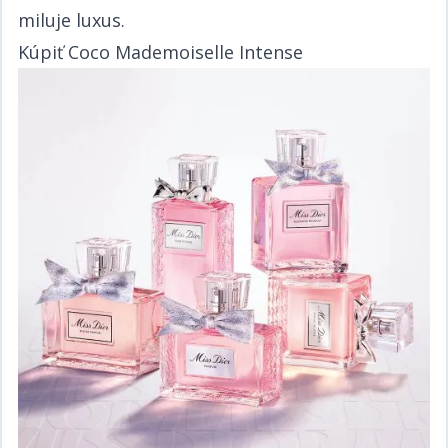
miluje luxus.​​​​‌ ‍ ​‍​‍‌‍ ‌ ​‍‌‍‍‌‌‍‌ ‌‍‍‌‌‍ ‍​‍​‍​ ‍‍​‍​‍‌ ​ ‌‍​‌‌‍ ‍‌‍‍‌‌ ‌​‌ ‍‌​‍ ‍‌‍‍‌‌‍ ​‍​‍​‍ ​​‍​‍‌‍‍​‌ ​‍‌‍‌‌‌‍‌‍​‍​‍​ ‍‍​‍​‍‌‍‍​‌ ‌​‌ ‌​‌ ​​​ ‍‍​‍ ​‍ ‌‍ ​‌‍ ‌‍​ ‌‍​‌‌‍ ​‌‍‍​‌‍ ‌ ​ ‌ ‌​​ ‍‍​ ​ ​ ​​​ ​​​ ​​​‍ ‌ ​ ‌ ‌​‌ ‌‌‌‍‌​‌‍‍‌‌‍ ​‍ ‌‍‍‌‌‍ ‍‌ ‌​‌‍‌‌‌‍ ‍‌ ‌​​‍ ‌‍‌‌‌‍‌​‌‍‍‌‌ ‌​​‍ ‌‍ ‌‌‍ ‌‍‌​‌‍‌‌​ ‌‌ ​​‌ ​‍‌‍‌‌‌ ​ ‌‍‌‌‌‍ ‍‌ ‌​‌‍​‌‌ ‌​‌‍‍‌‌‍ ‌‍ ‍​ ‍ ‌‍‍‌‌‍‌​​ ‌‌ ​​‌‍ ‌ ​ ‌ ‌​​‍ ‌​ ​‍​ ​‍​ ​‍​ ​‍​ ‍‌​ ‍‌​ ‍‌​ ‍ ‌ ‌​‌ ‍‌‌ ​​‌‍‌‌​ ‌‌ ​​‌‍ ‌ ​ ‌ ‌​​ ‍ ‌ ​​‌‍​‌‌ ‌​‌‍‍​​ ‌‌‍​ ‌‍ ‌‍ ‍‌ ‌​‌‍‌‌‌‍ ‍‌ ‌​​‍‌‌​ ‌‌‌​​‍‌‌ ‌‍‍ ‌‍‌‌‌ ‍‌​‍‌‌​ ​ ‌​‌​​‍‌‌​ ​ ‌​‌​​‍‌‌​ ​‍​ ​‍​ ​‍​ ‍‌​ ‍‌​ ‌​​ ​​‌‍‌‌‌‍​ ‌‍‌‍​ ‍‌​ ​‍‌‍​ ​ ‍‌​‍‌‌​ ​‍​ ​‍​‍‌‌​ ‌‌‌​‌​​‍ ‍‌‍​ ‌‍‍​‌‍‍‌‌‍ ​‌‍‌​‌ ​‍‌‍‌‌‌‍ ‍​‍‌‌​ ‌‌‌​​‍‌‌ ‌‍‍ ‌‍‌‌‌ ‍‌​‍‌‌​ ​ ‌​‌​​‍‌‌​ ​ ‌​‌​​‍‌‌​ ​‍​ ​‍​ ​‍​ ‍‌​ ‍‌​ ‌​​ ​​‌‍‌‌‌‍​ ‌‍‌‍​ ‍‌​ ​‍‌‍​ ​ ‍‌​ ​​​‍‌‌​ ​‍​ ​‍​‍‌‌​ ‌‌‌​‌​​‍ ‍‌ ‌​‌‍‌‌‌ ‍​‌ ‌​​ ‌‍​‍‌‍​‌‌ ​ ‌‍‌‌‌‌‌‌‌ ​‍‌‍ ​​ ‌‌‍‍​‌ ‌​‌ ‌​‌ ​​​‍‌‌​ ​ ‌​​‌​‍‌‌​ ​‍‌​‌‍​‍‌‌​ ​‍‌​‌‍‌‍ ​‌‍ ‌‍​ ‌‍​‌‌‍ ​‌‍‍​‌‍ ‌ ​ ‌ ‌​​‍‌‌​ ​ ‌​​‌​ ​ ​ ​​​ ​​​ ​​​‍‌‌​ ​‍‌​‌‍‌ ​ ‌ ‌​‌ ‌‌‌‍‌​‌‍‍‌‌‍ ​‍‌‍‌‍‍‌‌‍‌​​ ‌‌ ​​‌‍ ‌ ​ ‌ ‌​​‍ ‌​ ​‍​ ​‍​ ​‍​ ​‍​ ‍‌​ ‍‌​ ‍‌​‍‌‍‌ ‌​‌ ‍‌‌ ​​‌‍‌‌​ ‌‌ ​​‌‍ ‌ ​ ‌ ‌​​‍‌‍‌ ​​‌‍​‌‌ ‌​‌‍‍​​ ‌‌‍​ ‌‍ ‌‍ ‍‌ ‌​‌‍‌‌‌‍ ‍‌ ‌​​‍‌‌​ ‌‌‌​​‍‌‌ ‌‍‍ ‌‍‌‌‌ ‍‌​‍‌‌​ ​ ‌​‌​​‍‌‌​ ​ ‌​‌​​‍‌‌​ ​‍​ ​‍​ ​‍​ ‍‌​ ‍‌​ ‌​​ ​​‌‍‌‌‌‍​ ‌‍‌‍​ ‍‌​ ​‍‌‍​ ​ ‍‌​‍‌‌​ ​‍​ ​‍​‍‌‌​ ‌‌‌​‌​​‍ ‍‌‍​ ‌‍‍​‌‍‍‌‌‍ ​‌‍‌​‌ ​‍‌‍‌‌‌‍ ‍​‍‌‌​ ‌‌‌​​‍‌‌ ‌‍‍ ‌‍‌‌‌ ‍‌​‍‌‌​ ​ ‌​‌​​‍‌‌​ ​ ‌​‌​​‍‌‌​ ​‍​ ​‍​ ​‍​ ‍‌​ ‍‌​ ‌​​ ​​‌‍‌‌‌‍​ ‌‍‌‍​ ‍‌​ ​‍‌‍​ ​ ‍‌​ ​​​‍‌‌​ ​‍​ ​‍​‍‌‌​ ‌‌‌​‌​​‍ ‍‌ ‌​‌‍‌‌‌ ‍​‌ ‌​​‍‌‍‌ ​​‌‍‌‌‌ ​‍‌ ​ ‌ ​​‌‍‌‌‌‍​ ‌ ‌​‌‍‍‌‌ ‌‍‌‍‌‌​ ‌‌ ​​‌ ‌‌‌‍​‍‌‍ ​‌‍‍‌‌ ​ ‌‍‍​‌‍‌‌‌‍‌​​‍​‍‌ ‌
Kúpiť Coco Mademoiselle Intense​​​​‌ ‍ ​‍​‍‌‍ ‌ ​‍‌‍‍‌‌‍‌ ‌‍‍‌‌‍ ‍​‍​‍​ ‍‍​‍​‍‌ ​ ‌‍​‌‌‍ ‍‌‍‍‌‌ ‌​‌ ‍‌​‍ ‍‌‍‍‌‌‍ ​‍​‍​‍ ​​‍​‍‌‍‍​‌ ​‍‌‍‌‌‌‍‌‍​‍​‍​ ‍‍​‍​‍‌‍‍​‌ ‌​‌ ‌​‌ ​​​ ‍‍​‍ ​‍ ‌‍ ​‌‍ ‌‍​ ‌‍​‌‌‍ ​‌‍‍​‌‍ ‌ ​ ‌ ‌​​ ‍‍​ ​ ​ ​​​ ​​​ ​​​‍ ‌ ​ ‌ ‌​‌ ‌‌‌‍‌​‌‍‍‌‌‍ ​‍ ‌‍‍‌‌‍ ‍‌ ‌​‌‍‌‌‌‍ ‍‌ ‌​​‍ ‌‍‌‌‌‍‌​‌‍‍‌‌ ‌​​‍ ‌‍ ‌‌‍ ‌‍‌​‌‍‌‌​ ‌‌ ​​‌ ​‍‌‍‌‌‌ ​ ‌‍‌‌‌‍ ‍‌ ‌​‌‍​‌‌ ‌​‌‍‍‌‌‍ ‌‍ ‍​ ‍ ‌‍‍‌‌‍‌​​ ‌‌ ​​‌‍ ‌ ​ ‌ ‌​​‍ ‌​ ​‍​ ​‍​ ​‍​ ​‍​ ‍‌​ ‍‌​ ‍‌​ ‍ ‌ ‌​‌ ‍‌‌ ​​‌‍‌‌​ ‌‌ ​​‌‍ ‌ ​ ‌ ‌​​ ‍ ‌ ​​‌‍​‌‌ ‌​‌‍‍​​ ‌‌‍​ ‌‍ ‌‍ ‍‌ ‌​‌‍‌‌‌‍ ‍‌ ‌​​‍‌‌​ ‌‌‌​​‍‌‌ ‌‍‍ ‌‍‌‌‌ ‍‌​‍‌‌​ ​ ‌​‌​​‍‌‌​ ​ ‌​‌​​‍‌‌​ ​‍​ ​‍​ ‌‍​ ​ ​ ‍‌‌‍​ ​ ​ ‌‍​ ‌‍‌‌‌‍‌​​ ​‌​ ‌​​ ‌​​ ​‌​‍‌‌​ ​‍​ ​‍​‍‌‌​ ‌‌‌​‌​​‍ ‍‌‍​ ‌‍‍​‌‍‍‌‌‍ ​‌‍‌​‌ ​‍‌‍‌‌‌‍ ‍​‍‌‌​ ‌‌‌​​‍‌‌ ‌‍‍ ‌‍‌‌‌ ‍‌​‍‌‌​ ​ ‌​‌​​‍‌‌​ ​ ‌​‌​​‍‌‌​ ​‍​ ​‍‌‍​‌​ ‍‌​ ‌‍​ ​‌​ ‍​‌‍‌​​ ​‍​ ‌ ​ ‌‌​ ‌​‌‍‌​​ ‌​​‍‌‌​ ​‍​ ​‍​‍‌‌​ ‌‌‌​‌​​‍ ‍‌ ‌​‌‍‌‌‌ ‍​‌ ‌​​ ‌‍​‍‌‍​‌‌ ​ ‌‍‌‌‌‌‌‌‌ ​‍‌‍ ​​ ‌‌‍‍​‌ ‌​‌ ‌​‌ ​​​‍‌‌​ ​ ‌​​‌​‍‌‌​ ​‍‌​‌‍​‍‌‌​ ​‍‌​‌‍‌‍ ​‌‍ ‌‍​ ‌‍​‌‌‍ ​‌‍‍​‌‍ ‌ ​ ‌ ‌​​‍‌‌​ ​ ‌​​‌​ ​ ​ ​​​ ​​​ ​​​‍‌‌​ ​‍‌​‌‍‌ ​ ‌ ‌​‌ ‌‌‌‍‌​‌‍‍‌‌‍ ​‍‌‍‌‍‍‌‌‍‌​​ ‌‌ ​​‌‍ ‌ ​ ‌ ‌​​‍ ‌​ ​‍​ ​‍​ ​‍​ ​‍​ ‍‌​ ‍‌​ ‍‌​‍‌‍‌ ‌​‌ ‍‌‌ ​​‌‍‌‌​ ‌‌ ​​‌‍ ‌ ​ ‌ ‌​​‍‌‍‌ ​​‌‍​‌‌ ‌​‌‍‍​​ ‌‌‍​ ‌‍ ‌‍ ‍‌ ‌​‌‍‌‌‌‍ ‍‌ ‌​​‍‌‌​ ‌‌‌​​‍‌‌ ‌‍‍ ‌‍‌‌‌ ‍‌​‍‌‌​ ​ ‌​‌​​‍‌‌​ ​ ‌​‌​​‍‌‌​ ​‍​ ​‍​ ‌‍​ ​ ​ ‍‌‌‍​ ​ ​ ‌‍​ ‌‍‌‌‌‍‌​​ ​‌​ ‌​​ ‌​​ ​‌​‍‌‌​ ​‍​ ​‍​‍‌‌​ ‌‌‌​‌​​‍ ‍‌‍​ ‌‍‍​‌‍‍‌‌‍ ​‌‍‌​‌ ​‍‌‍‌‌‌‍ ‍​‍‌‌​ ‌‌‌​​‍‌‌ ‌‍‍ ‌‍‌‌‌ ‍‌​‍‌‌​ ​ ‌​‌​​‍‌‌​ ​ ‌​‌​​‍‌‌​ ​‍​ ​‍‌‍​‌​ ‍‌​ ‌‍​ ​‌​ ‍​‌‍‌​​ ​‍​ ‌ ​ ‌‌​ ‌​‌‍‌​​ ‌​​‍‌‌​ ​‍​ ​‍​‍‌‌​ ‌‌‌​‌​​‍ ‍‌ ‌​‌‍‌‌‌ ‍​‌ ‌​​‍‌‍‌ ​​‌‍‌‌‌ ​‍‌ ​ ‌ ​​‌‍‌‌‌‍​ ‌ ‌​‌‍‍‌‌ ‌‍‌‍‌‌​ ‌‌ ​​‌ ‌‌‌‍​‍‌‍ ​‌‍‍‌‌ ​ ‌‍‍​‌‍‌‌‌‍‌​​‍​‍‌ ‌