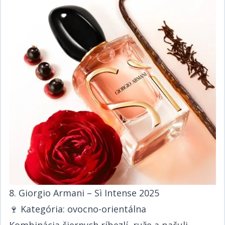
8. Giorgio Armani – Sì Intense 2025​​​​‌ ‍ ​‍​‍‌‍ ‌ ​‍‌‍‍‌‌‍‌ ‌‍‍‌‌‍ ‍​‍​‍​ ‍‍​‍​‍‌ ​ ‌‍​‌‌‍ ‍‌‍‍‌‌ ‌​‌ ‍‌​‍ ‍‌‍‍‌‌‍ ​‍​‍​‍ ​​‍​‍‌‍‍​‌ ​‍‌‍‌‌‌‍‌‍​‍​‍​ ‍‍​‍​‍‌‍‍​‌ ‌​‌ ‌​‌ ​​​ ‍‍​‍ ​‍ ‌‍ ​‌‍ ‌‍​ ‌‍​‌‌‍ ​‌‍‍​‌‍ ‌ ​ ‌ ‌​​ ‍‍​ ​ ​ ​​​ ​​​ ​​​‍ ‌ ​ ‌ ‌​‌ ‌‌‌‍‌​‌‍‍‌‌‍ ​‍ ‌‍‍‌‌‍ ‍‌ ‌​‌‍‌‌‌‍ ‍‌ ‌​​‍ ‌‍‌‌‌‍‌​‌‍‍‌‌ ‌​​‍ ‌‍ ‌‌‍ ‌‍‌​‌‍‌‌​ ‌‌ ​​‌ ​‍‌‍‌‌‌ ​ ‌‍‌‌‌‍ ‍‌ ‌​‌‍​‌‌ ‌​‌‍‍‌‌‍ ‌‍ ‍​ ‍ ‌‍‍‌‌‍‌​​ ‌‌ ​​‌‍ ‌ ​ ‌ ‌​​‍ ‌​ ​‍​ ​‍​ ​‍​ ​‍​ ‍‌​ ‍‌​ ‍‌​ ‍ ‌ ‌​‌ ‍‌‌ ​​‌‍‌‌​ ‌‌ ​​‌‍ ‌ ​ ‌ ‌​​ ‍ ‌ ​​‌‍​‌‌ ‌​‌‍‍​​ ‌‌‍​ ‌‍ ‌‍ ‍‌ ‌​‌‍‌‌‌‍ ‍‌ ‌​​‍‌‌​ ‌‌‌​​‍‌‌ ‌‍‍ ‌‍‌‌‌ ‍‌​‍‌‌​ ​ ‌​‌​​‍‌‌​ ​ ‌​‌​​‍‌‌​ ​‍​ ​‍​ ‌‍​ ‌​‌‍​‌​ ​ ​ ​ ​ ‌ ‌‍‌‍‌‍‌​​ ​​​ ‌‍‌‍‌​‌‍‌‍​‍‌‌​ ​‍​ ​‍​‍‌‌​ ‌‌‌​‌​​‍ ‍‌‍​ ‌‍‍​‌‍‍‌‌‍ ​‌‍‌​‌ ​‍‌‍‌‌‌‍ ‍​‍‌‌​ ‌‌‌​​‍‌‌ ‌‍‍ ‌‍‌‌‌ ‍‌​‍‌‌​ ​ ‌​‌​​‍‌‌​ ​ ‌​‌​​‍‌‌​ ​‍​ ​‍​ ‌‍​ ‌​‌‍​‌​ ​ ​ ​ ​ ‌ ‌‍‌‍‌‍‌​​ ​​​ ‌‍‌‍‌​‌‍‌‍​ ​​​‍‌‌​ ​‍​ ​‍​‍‌‌​ ‌‌‌​‌​​‍ ‍‌ ‌​‌‍‌‌‌ ‍​‌ ‌​​ ‌‍​‍‌‍​‌‌ ​ ‌‍‌‌‌‌‌‌‌ ​‍‌‍ ​​ ‌‌‍‍​‌ ‌​‌ ‌​‌ ​​​‍‌‌​ ​ ‌​​‌​‍‌‌​ ​‍‌​‌‍​‍‌‌​ ​‍‌​‌‍‌‍ ​‌‍ ‌‍​ ‌‍​‌‌‍ ​‌‍‍​‌‍ ‌ ​ ‌ ‌​​‍‌‌​ ​ ‌​​‌​ ​ ​ ​​​ ​​​ ​​​‍‌‌​ ​‍‌​‌‍‌ ​ ‌ ‌​‌ ‌‌‌‍‌​‌‍‍‌‌‍ ​‍‌‍‌‍‍‌‌‍‌​​ ‌‌ ​​‌‍ ‌ ​ ‌ ‌​​‍ ‌​ ​‍​ ​‍​ ​‍​ ​‍​ ‍‌​ ‍‌​ ‍‌​‍‌‍‌ ‌​‌ ‍‌‌ ​​‌‍‌‌​ ‌‌ ​​‌‍ ‌ ​ ‌ ‌​​‍‌‍‌ ​​‌‍​‌‌ ‌​‌‍‍​​ ‌‌‍​ ‌‍ ‌‍ ‍‌ ‌​‌‍‌‌‌‍ ‍‌ ‌​​‍‌‌​ ‌‌‌​​‍‌‌ ‌‍‍ ‌‍‌‌‌ ‍‌​‍‌‌​ ​ ‌​‌​​‍‌‌​ ​ ‌​‌​​‍‌‌​ ​‍​ ​‍​ ‌‍​ ‌​‌‍​‌​ ​ ​ ​ ​ ‌ ‌‍‌‍‌‍‌​​ ​​​ ‌‍‌‍‌​‌‍‌‍​‍‌‌​ ​‍​ ​‍​‍‌‌​ ‌‌‌​‌​​‍ ‍‌‍​ ‌‍‍​‌‍‍‌‌‍ ​‌‍‌​‌ ​‍‌‍‌‌‌‍ ‍​‍‌‌​ ‌‌‌​​‍‌‌ ‌‍‍ ‌‍‌‌‌ ‍‌​‍‌‌​ ​ ‌​‌​​‍‌‌​ ​ ‌​‌​​‍‌‌​ ​‍​ ​‍​ ‌‍​ ‌​‌‍​‌​ ​ ​ ​ ​ ‌ ‌‍‌‍‌‍‌​​ ​​​ ‌‍‌‍‌​‌‍‌‍​ ​​​‍‌‌​ ​‍​ ​‍​‍‌‌​ ‌‌‌​‌​​‍ ‍‌ ‌​‌‍‌‌‌ ‍​‌ ‌​​‍‌‍‌ ​​‌‍‌‌‌ ​‍‌ ​ ‌ ​​‌‍‌‌‌‍​ ‌ ‌​‌‍‍‌‌ ‌‍‌‍‌‌​ ‌‌ ​​‌ ‌‌‌‍​‍‌‍ ​‌‍‍‌‌ ​ ‌‍‍​‌‍‌‌‌‍‌​​‍​‍‌ ‌
🍷 ​​​​‌ ‍ ​‍​‍‌‍ ‌ ​‍‌‍‍‌‌‍‌ ‌‍‍‌‌‍ ‍​‍​‍​ ‍‍​‍​‍‌ ​ ‌‍​‌‌‍ ‍‌‍‍‌‌ ‌​‌ ‍‌​‍ ‍‌‍‍‌‌‍ ​‍​‍​‍ ​​‍​‍‌‍‍​‌ ​‍‌‍‌‌‌‍‌‍​‍​‍​ ‍‍​‍​‍‌‍‍​‌ ‌​‌ ‌​‌ ​​​ ‍‍​‍ ​‍ ‌‍ ​‌‍ ‌‍​ ‌‍​‌‌‍ ​‌‍‍​‌‍ ‌ ​ ‌ ‌​​ ‍‍​ ​ ​ ​​​ ​​​ ​​​‍ ‌ ​ ‌ ‌​‌ ‌‌‌‍‌​‌‍‍‌‌‍ ​‍ ‌‍‍‌‌‍ ‍‌ ‌​‌‍‌‌‌‍ ‍‌ ‌​​‍ ‌‍‌‌‌‍‌​‌‍‍‌‌ ‌​​‍ ‌‍ ‌‌‍ ‌‍‌​‌‍‌‌​ ‌‌ ​​‌ ​‍‌‍‌‌‌ ​ ‌‍‌‌‌‍ ‍‌ ‌​‌‍​‌‌ ‌​‌‍‍‌‌‍ ‌‍ ‍​ ‍ ‌‍‍‌‌‍‌​​ ‌‌ ​​‌‍ ‌ ​ ‌ ‌​​‍ ‌​ ​‍​ ​‍​ ​‍​ ​‍​ ‍‌​ ‍‌​ ‍‌​ ‍ ‌ ‌​‌ ‍‌‌ ​​‌‍‌‌​ ‌‌ ​​‌‍ ‌ ​ ‌ ‌​​ ‍ ‌ ​​‌‍​‌‌ ‌​‌‍‍​​ ‌‌‍​ ‌‍ ‌‍ ‍‌ ‌​‌‍‌‌‌‍ ‍‌ ‌​​‍‌‌​ ‌‌‌​​‍‌‌ ‌‍‍ ‌‍‌‌‌ ‍‌​‍‌‌​ ​ ‌​‌​​‍‌‌​ ​ ‌​‌​​‍‌‌​ ​‍​ ​‍​ ​ ‌‍‌‍​ ​​‌‍​‍​ ​‌‌‍​‌​ ‌‌‌‍​ ​ ​​​ ‌‌‌‍​‌​ ‌​​‍‌‌​ ​‍​ ​‍​‍‌‌​ ‌‌‌​‌​​‍ ‍‌‍​ ‌‍‍​‌‍‍‌‌‍ ​‌‍‌​‌ ​‍‌‍‌‌‌‍ ‍​‍‌‌​ ‌‌‌​​‍‌‌ ‌‍‍ ‌‍‌‌‌ ‍‌​‍‌‌​ ​ ‌​‌​​‍‌‌​ ​ ‌​‌​​‍‌‌​ ​‍​ ​‍​ ​ ‌‍‌‍​ ​​‌‍​‍​ ​‌‌‍​‌​ ‌‌‌‍​ ​ ​​​ ‌‌‌‍​‌​ ‌​​ ​​​‍‌‌​ ​‍​ ​‍​‍‌‌​ ‌‌‌​‌​​‍ ‍‌ ‌​‌‍‌‌‌ ‍​‌ ‌​​ ‌‍​‍‌‍​‌‌ ​ ‌‍‌‌‌‌‌‌‌ ​‍‌‍ ​​ ‌‌‍‍​‌ ‌​‌ ‌​‌ ​​​‍‌‌​ ​ ‌​​‌​‍‌‌​ ​‍‌​‌‍​‍‌‌​ ​‍‌​‌‍‌‍ ​‌‍ ‌‍​ ‌‍​‌‌‍ ​‌‍‍​‌‍ ‌ ​ ‌ ‌​​‍‌‌​ ​ ‌​​‌​ ​ ​ ​​​ ​​​ ​​​‍‌‌​ ​‍‌​‌‍‌ ​ ‌ ‌​‌ ‌‌‌‍‌​‌‍‍‌‌‍ ​‍‌‍‌‍‍‌‌‍‌​​ ‌‌ ​​‌‍ ‌ ​ ‌ ‌​​‍ ‌​ ​‍​ ​‍​ ​‍​ ​‍​ ‍‌​ ‍‌​ ‍‌​‍‌‍‌ ‌​‌ ‍‌‌ ​​‌‍‌‌​ ‌‌ ​​‌‍ ‌ ​ ‌ ‌​​‍‌‍‌ ​​‌‍​‌‌ ‌​‌‍‍​​ ‌‌‍​ ‌‍ ‌‍ ‍‌ ‌​‌‍‌‌‌‍ ‍‌ ‌​​‍‌‌​ ‌‌‌​​‍‌‌ ‌‍‍ ‌‍‌‌‌ ‍‌​‍‌‌​ ​ ‌​‌​​‍‌‌​ ​ ‌​‌​​‍‌‌​ ​‍​ ​‍​ ​ ‌‍‌‍​ ​​‌‍​‍​ ​‌‌‍​‌​ ‌‌‌‍​ ​ ​​​ ‌‌‌‍​‌​ ‌​​‍‌‌​ ​‍​ ​‍​‍‌‌​ ‌‌‌​‌​​‍ ‍‌‍​ ‌‍‍​‌‍‍‌‌‍ ​‌‍‌​‌ ​‍‌‍‌‌‌‍ ‍​‍‌‌​ ‌‌‌​​‍‌‌ ‌‍‍ ‌‍‌‌‌ ‍‌​‍‌‌​ ​ ‌​‌​​‍‌‌​ ​ ‌​‌​​‍‌‌​ ​‍​ ​‍​ ​ ‌‍‌‍​ ​​‌‍​‍​ ​‌‌‍​‌​ ‌‌‌‍​ ​ ​​​ ‌‌‌‍​‌​ ‌​​ ​​​‍‌‌​ ​‍​ ​‍​‍‌‌​ ‌‌‌​‌​​‍ ‍‌ ‌​‌‍‌‌‌ ‍​‌ ‌​​‍‌‍‌ ​​‌‍‌‌‌ ​‍‌ ​ ‌ ​​‌‍‌‌‌‍​ ‌ ‌​‌‍‍‌‌ ‌‍‌‍‌‌​ ‌‌ ​​‌ ‌‌‌‍​‍‌‍ ​‌‍‍‌‌ ​ ‌‍‍​‌‍‌‌‌‍‌​​‍​‍‌ ‌
Kategória: ovocno-orientálna​​​​‌ ‍ ​‍​‍‌‍ ‌ ​‍‌‍‍‌‌‍‌ ‌‍‍‌‌‍ ‍​‍​‍​ ‍‍​‍​‍‌ ​ ‌‍​‌‌‍ ‍‌‍‍‌‌ ‌​‌ ‍‌​‍ ‍‌‍‍‌‌‍ ​‍​‍​‍ ​​‍​‍‌‍‍​‌ ​‍‌‍‌‌‌‍‌‍​‍​‍​ ‍‍​‍​‍‌‍‍​‌ ‌​‌ ‌​‌ ​​​ ‍‍​‍ ​‍ ‌‍ ​‌‍ ‌‍​ ‌‍​‌‌‍ ​‌‍‍​‌‍ ‌ ​ ‌ ‌​​ ‍‍​ ​ ​ ​​​ ​​​ ​​​‍ ‌ ​ ‌ ‌​‌ ‌‌‌‍‌​‌‍‍‌‌‍ ​‍ ‌‍‍‌‌‍ ‍‌ ‌​‌‍‌‌‌‍ ‍‌ ‌​​‍ ‌‍‌‌‌‍‌​‌‍‍‌‌ ‌​​‍ ‌‍ ‌‌‍ ‌‍‌​‌‍‌‌​ ‌‌ ​​‌ ​‍‌‍‌‌‌ ​ ‌‍‌‌‌‍ ‍‌ ‌​‌‍​‌‌ ‌​‌‍‍‌‌‍ ‌‍ ‍​ ‍ ‌‍‍‌‌‍‌​​ ‌‌ ​​‌‍ ‌ ​ ‌ ‌​​‍ ‌​ ​‍​ ​‍​ ​‍​ ​‍​ ‍‌​ ‍‌​ ‍‌​ ‍ ‌ ‌​‌ ‍‌‌ ​​‌‍‌‌​ ‌‌ ​​‌‍ ‌ ​ ‌ ‌​​ ‍ ‌ ​​‌‍​‌‌ ‌​‌‍‍​​ ‌‌‍​ ‌‍ ‌‍ ‍‌ ‌​‌‍‌‌‌‍ ‍‌ ‌​​‍‌‌​ ‌‌‌​​‍‌‌ ‌‍‍ ‌‍‌‌‌ ‍‌​‍‌‌​ ​ ‌​‌​​‍‌‌​ ​ ‌​‌​​‍‌‌​ ​‍​ ​‍​ ​ ‌‍‌‍​ ​​‌‍​‍​ ​‌‌‍​‌​ ‌‌‌‍​ ​ ​​​ ‌‌‌‍​‌​ ‌​​‍‌‌​ ​‍​ ​‍​‍‌‌​ ‌‌‌​‌​​‍ ‍‌‍​ ‌‍‍​‌‍‍‌‌‍ ​‌‍‌​‌ ​‍‌‍‌‌‌‍ ‍​‍‌‌​ ‌‌‌​​‍‌‌ ‌‍‍ ‌‍‌‌‌ ‍‌​‍‌‌​ ​ ‌​‌​​‍‌‌​ ​ ‌​‌​​‍‌‌​ ​‍​ ​‍​ ​ ‌‍‌‍​ ​​‌‍​‍​ ​‌‌‍​‌​ ‌‌‌‍​ ​ ​​​ ‌‌‌‍​‌​ ‌​​ ​‌​‍‌‌​ ​‍​ ​‍​‍‌‌​ ‌‌‌​‌​​‍ ‍‌ ‌​‌‍‌‌‌ ‍​‌ ‌​​ ‌‍​‍‌‍​‌‌ ​ ‌‍‌‌‌‌‌‌‌ ​‍‌‍ ​​ ‌‌‍‍​‌ ‌​‌ ‌​‌ ​​​‍‌‌​ ​ ‌​​‌​‍‌‌​ ​‍‌​‌‍​‍‌‌​ ​‍‌​‌‍‌‍ ​‌‍ ‌‍​ ‌‍​‌‌‍ ​‌‍‍​‌‍ ‌ ​ ‌ ‌​​‍‌‌​ ​ ‌​​‌​ ​ ​ ​​​ ​​​ ​​​‍‌‌​ ​‍‌​‌‍‌ ​ ‌ ‌​‌ ‌‌‌‍‌​‌‍‍‌‌‍ ​‍‌‍‌‍‍‌‌‍‌​​ ‌‌ ​​‌‍ ‌ ​ ‌ ‌​​‍ ‌​ ​‍​ ​‍​ ​‍​ ​‍​ ‍‌​ ‍‌​ ‍‌​‍‌‍‌ ‌​‌ ‍‌‌ ​​‌‍‌‌​ ‌‌ ​​‌‍ ‌ ​ ‌ ‌​​‍‌‍‌ ​​‌‍​‌‌ ‌​‌‍‍​​ ‌‌‍​ ‌‍ ‌‍ ‍‌ ‌​‌‍‌‌‌‍ ‍‌ ‌​​‍‌‌​ ‌‌‌​​‍‌‌ ‌‍‍ ‌‍‌‌‌ ‍‌​‍‌‌​ ​ ‌​‌​​‍‌‌​ ​ ‌​‌​​‍‌‌​ ​‍​ ​‍​ ​ ‌‍‌‍​ ​​‌‍​‍​ ​‌‌‍​‌​ ‌‌‌‍​ ​ ​​​ ‌‌‌‍​‌​ ‌​​‍‌‌​ ​‍​ ​‍​‍‌‌​ ‌‌‌​‌​​‍ ‍‌‍​ ‌‍‍​‌‍‍‌‌‍ ​‌‍‌​‌ ​‍‌‍‌‌‌‍ ‍​‍‌‌​ ‌‌‌​​‍‌‌ ‌‍‍ ‌‍‌‌‌ ‍‌​‍‌‌​ ​ ‌​‌​​‍‌‌​ ​ ‌​‌​​‍‌‌​ ​‍​ ​‍​ ​ ‌‍‌‍​ ​​‌‍​‍​ ​‌‌‍​‌​ ‌‌‌‍​ ​ ​​​ ‌‌‌‍​‌​ ‌​​ ​‌​‍‌‌​ ​‍​ ​‍​‍‌‌​ ‌‌‌​‌​​‍ ‍‌ ‌​‌‍‌‌‌ ‍​‌ ‌​​‍‌‍‌ ​​‌‍‌‌‌ ​‍‌ ​ ‌ ​​‌‍‌‌‌‍​ ‌ ‌​‌‍‍‌‌ ‌‍‌‍‌‌​ ‌‌ ​​‌ ‌‌‌‍​‍‌‍ ​‌‍‍‌‌ ​ ‌‍‍​‌‍‌‌‌‍‌​​‍​‍‌ ‌