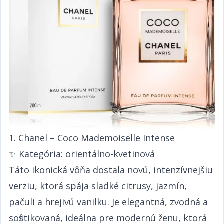
1. Chanel – Coco Mademoiselle Intense​​​​‌ ‍ ​‍​‍‌‍ ‌ ​‍‌‍‍‌‌‍‌ ‌‍‍‌‌‍ ‍​‍​‍​ ‍‍​‍​‍‌ ​ ‌‍​‌‌‍ ‍‌‍‍‌‌ ‌​‌ ‍‌​‍ ‍‌‍‍‌‌‍ ​‍​‍​‍ ​​‍​‍‌‍‍​‌ ​‍‌‍‌‌‌‍‌‍​‍​‍​ ‍‍​‍​‍‌‍‍​‌ ‌​‌ ‌​‌ ​​​ ‍‍​‍ ​‍ ‌‍ ​‌‍ ‌‍​ ‌‍​‌‌‍ ​‌‍‍​‌‍ ‌ ​ ‌ ‌​​ ‍‍​ ​ ​ ​​​ ​​​ ​​​‍ ‌ ​ ‌ ‌​‌ ‌‌‌‍‌​‌‍‍‌‌‍ ​‍ ‌‍‍‌‌‍ ‍‌ ‌​‌‍‌‌‌‍ ‍‌ ‌​​‍ ‌‍‌‌‌‍‌​‌‍‍‌‌ ‌​​‍ ‌‍ ‌‌‍ ‌‍‌​‌‍‌‌​ ‌‌ ​​‌ ​‍‌‍‌‌‌ ​ ‌‍‌‌‌‍ ‍‌ ‌​‌‍​‌‌ ‌​‌‍‍‌‌‍ ‌‍ ‍​ ‍ ‌‍‍‌‌‍‌​​ ‌‌ ​​‌‍ ‌ ​ ‌ ‌​​‍ ‌​ ​‍​ ​‍​ ​‍​ ​‍​ ‍‌​ ‍‌​ ‍‌​ ‍ ‌ ‌​‌ ‍‌‌ ​​‌‍‌‌​ ‌‌ ​​‌‍ ‌ ​ ‌ ‌​​ ‍ ‌ ​​‌‍​‌‌ ‌​‌‍‍​​ ‌‌‍​ ‌‍ ‌‍ ‍‌ ‌​‌‍‌‌‌‍ ‍‌ ‌​​‍‌‌​ ‌‌‌​​‍‌‌ ‌‍‍ ‌‍‌‌‌ ‍‌​‍‌‌​ ​ ‌​‌​​‍‌‌​ ​ ‌​‌​​‍‌‌​ ​‍​ ​‍​ ​ ‌‍‌‌​ ‌ ‌‍​‍​ ​​‌‍​‍‌‍​ ​ ‌ ​ ​ ‌‍​ ‌‍‌​​ ​​​‍‌‌​ ​‍​ ​‍​‍‌‌​ ‌‌‌​‌​​‍ ‍‌‍​ ‌‍‍​‌‍‍‌‌‍ ​‌‍‌​‌ ​‍‌‍‌‌‌‍ ‍​‍‌‌​ ‌‌‌​​‍‌‌ ‌‍‍ ‌‍‌‌‌ ‍‌​‍‌‌​ ​ ‌​‌​​‍‌‌​ ​ ‌​‌​​‍‌‌​ ​‍​ ​‍​ ​ ‌‍‌‌​ ‌ ‌‍​‍​ ​​‌‍​‍‌‍​ ​ ‌ ​ ​ ‌‍​ ‌‍‌​​ ​​​ ​​​‍‌‌​ ​‍​ ​‍​‍‌‌​ ‌‌‌​‌​​‍ ‍‌ ‌​‌‍‌‌‌ ‍​‌ ‌​​ ‌‍​‍‌‍​‌‌ ​ ‌‍‌‌‌‌‌‌‌ ​‍‌‍ ​​ ‌‌‍‍​‌ ‌​‌ ‌​‌ ​​​‍‌‌​ ​ ‌​​‌​‍‌‌​ ​‍‌​‌‍​‍‌‌​ ​‍‌​‌‍‌‍ ​‌‍ ‌‍​ ‌‍​‌‌‍ ​‌‍‍​‌‍ ‌ ​ ‌ ‌​​‍‌‌​ ​ ‌​​‌​ ​ ​ ​​​ ​​​ ​​​‍‌‌​ ​‍‌​‌‍‌ ​ ‌ ‌​‌ ‌‌‌‍‌​‌‍‍‌‌‍ ​‍‌‍‌‍‍‌‌‍‌​​ ‌‌ ​​‌‍ ‌ ​ ‌ ‌​​‍ ‌​ ​‍​ ​‍​ ​‍​ ​‍​ ‍‌​ ‍‌​ ‍‌​‍‌‍‌ ‌​‌ ‍‌‌ ​​‌‍‌‌​ ‌‌ ​​‌‍ ‌ ​ ‌ ‌​​‍‌‍‌ ​​‌‍​‌‌ ‌​‌‍‍​​ ‌‌‍​ ‌‍ ‌‍ ‍‌ ‌​‌‍‌‌‌‍ ‍‌ ‌​​‍‌‌​ ‌‌‌​​‍‌‌ ‌‍‍ ‌‍‌‌‌ ‍‌​‍‌‌​ ​ ‌​‌​​‍‌‌​ ​ ‌​‌​​‍‌‌​ ​‍​ ​‍​ ​ ‌‍‌‌​ ‌ ‌‍​‍​ ​​‌‍​‍‌‍​ ​ ‌ ​ ​ ‌‍​ ‌‍‌​​ ​​​‍‌‌​ ​‍​ ​‍​‍‌‌​ ‌‌‌​‌​​‍ ‍‌‍​ ‌‍‍​‌‍‍‌‌‍ ​‌‍‌​‌ ​‍‌‍‌‌‌‍ ‍​‍‌‌​ ‌‌‌​​‍‌‌ ‌‍‍ ‌‍‌‌‌ ‍‌​‍‌‌​ ​ ‌​‌​​‍‌‌​ ​ ‌​‌​​‍‌‌​ ​‍​ ​‍​ ​ ‌‍‌‌​ ‌ ‌‍​‍​ ​​‌‍​‍‌‍​ ​ ‌ ​ ​ ‌‍​ ‌‍‌​​ ​​​ ​​​‍‌‌​ ​‍​ ​‍​‍‌‌​ ‌‌‌​‌​​‍ ‍‌ ‌​‌‍‌‌‌ ‍​‌ ‌​​‍‌‍‌ ​​‌‍‌‌‌ ​‍‌ ​ ‌ ​​‌‍‌‌‌‍​ ‌ ‌​‌‍‍‌‌ ‌‍‌‍‌‌​ ‌‌ ​​‌ ‌‌‌‍​‍‌‍ ​‌‍‍‌‌ ​ ‌‍‍​‌‍‌‌‌‍‌​​‍​‍‌ ‌
✨ ​​​​‌ ‍ ​‍​‍‌‍ ‌ ​‍‌‍‍‌‌‍‌ ‌‍‍‌‌‍ ‍​‍​‍​ ‍‍​‍​‍‌ ​ ‌‍​‌‌‍ ‍‌‍‍‌‌ ‌​‌ ‍‌​‍ ‍‌‍‍‌‌‍ ​‍​‍​‍ ​​‍​‍‌‍‍​‌ ​‍‌‍‌‌‌‍‌‍​‍​‍​ ‍‍​‍​‍‌‍‍​‌ ‌​‌ ‌​‌ ​​​ ‍‍​‍ ​‍ ‌‍ ​‌‍ ‌‍​ ‌‍​‌‌‍ ​‌‍‍​‌‍ ‌ ​ ‌ ‌​​ ‍‍​ ​ ​ ​​​ ​​​ ​​​‍ ‌ ​ ‌ ‌​‌ ‌‌‌‍‌​‌‍‍‌‌‍ ​‍ ‌‍‍‌‌‍ ‍‌ ‌​‌‍‌‌‌‍ ‍‌ ‌​​‍ ‌‍‌‌‌‍‌​‌‍‍‌‌ ‌​​‍ ‌‍ ‌‌‍ ‌‍‌​‌‍‌‌​ ‌‌ ​​‌ ​‍‌‍‌‌‌ ​ ‌‍‌‌‌‍ ‍‌ ‌​‌‍​‌‌ ‌​‌‍‍‌‌‍ ‌‍ ‍​ ‍ ‌‍‍‌‌‍‌​​ ‌‌ ​​‌‍ ‌ ​ ‌ ‌​​‍ ‌​ ​‍​ ​‍​ ​‍​ ​‍​ ‍‌​ ‍‌​ ‍‌​ ‍ ‌ ‌​‌ ‍‌‌ ​​‌‍‌‌​ ‌‌ ​​‌‍ ‌ ​ ‌ ‌​​ ‍ ‌ ​​‌‍​‌‌ ‌​‌‍‍​​ ‌‌‍​ ‌‍ ‌‍ ‍‌ ‌​‌‍‌‌‌‍ ‍‌ ‌​​‍‌‌​ ‌‌‌​​‍‌‌ ‌‍‍ ‌‍‌‌‌ ‍‌​‍‌‌​ ​ ‌​‌​​‍‌‌​ ​ ‌​‌​​‍‌‌​ ​‍​ ​‍​ ​​​ ‍‌​ ‌‌​ ​ ‌‍‌‌​ ​‍​ ‌‍​ ​‌‌‍‌‍​ ‍​​ ‌‍​ ‌‌​‍‌‌​ ​‍​ ​‍​‍‌‌​ ‌‌‌​‌​​‍ ‍‌‍​ ‌‍‍​‌‍‍‌‌‍ ​‌‍‌​‌ ​‍‌‍‌‌‌‍ ‍​‍‌‌​ ‌‌‌​​‍‌‌ ‌‍‍ ‌‍‌‌‌ ‍‌​‍‌‌​ ​ ‌​‌​​‍‌‌​ ​ ‌​‌​​‍‌‌​ ​‍​ ​‍​ ​​​ ‍‌​ ‌‌​ ​ ‌‍‌‌​ ​‍​ ‌‍​ ​‌‌‍‌‍​ ‍​​ ‌‍​ ‌‌​ ​​​‍‌‌​ ​‍​ ​‍​‍‌‌​ ‌‌‌​‌​​‍ ‍‌ ‌​‌‍‌‌‌ ‍​‌ ‌​​ ‌‍​‍‌‍​‌‌ ​ ‌‍‌‌‌‌‌‌‌ ​‍‌‍ ​​ ‌‌‍‍​‌ ‌​‌ ‌​‌ ​​​‍‌‌​ ​ ‌​​‌​‍‌‌​ ​‍‌​‌‍​‍‌‌​ ​‍‌​‌‍‌‍ ​‌‍ ‌‍​ ‌‍​‌‌‍ ​‌‍‍​‌‍ ‌ ​ ‌ ‌​​‍‌‌​ ​ ‌​​‌​ ​ ​ ​​​ ​​​ ​​​‍‌‌​ ​‍‌​‌‍‌ ​ ‌ ‌​‌ ‌‌‌‍‌​‌‍‍‌‌‍ ​‍‌‍‌‍‍‌‌‍‌​​ ‌‌ ​​‌‍ ‌ ​ ‌ ‌​​‍ ‌​ ​‍​ ​‍​ ​‍​ ​‍​ ‍‌​ ‍‌​ ‍‌​‍‌‍‌ ‌​‌ ‍‌‌ ​​‌‍‌‌​ ‌‌ ​​‌‍ ‌ ​ ‌ ‌​​‍‌‍‌ ​​‌‍​‌‌ ‌​‌‍‍​​ ‌‌‍​ ‌‍ ‌‍ ‍‌ ‌​‌‍‌‌‌‍ ‍‌ ‌​​‍‌‌​ ‌‌‌​​‍‌‌ ‌‍‍ ‌‍‌‌‌ ‍‌​‍‌‌​ ​ ‌​‌​​‍‌‌​ ​ ‌​‌​​‍‌‌​ ​‍​ ​‍​ ​​​ ‍‌​ ‌‌​ ​ ‌‍‌‌​ ​‍​ ‌‍​ ​‌‌‍‌‍​ ‍​​ ‌‍​ ‌‌​‍‌‌​ ​‍​ ​‍​‍‌‌​ ‌‌‌​‌​​‍ ‍‌‍​ ‌‍‍​‌‍‍‌‌‍ ​‌‍‌​‌ ​‍‌‍‌‌‌‍ ‍​‍‌‌​ ‌‌‌​​‍‌‌ ‌‍‍ ‌‍‌‌‌ ‍‌​‍‌‌​ ​ ‌​‌​​‍‌‌​ ​ ‌​‌​​‍‌‌​ ​‍​ ​‍​ ​​​ ‍‌​ ‌‌​ ​ ‌‍‌‌​ ​‍​ ‌‍​ ​‌‌‍‌‍​ ‍​​ ‌‍​ ‌‌​ ​​​‍‌‌​ ​‍​ ​‍​‍‌‌​ ‌‌‌​‌​​‍ ‍‌ ‌​‌‍‌‌‌ ‍​‌ ‌​​‍‌‍‌ ​​‌‍‌‌‌ ​‍‌ ​ ‌ ​​‌‍‌‌‌‍​ ‌ ‌​‌‍‍‌‌ ‌‍‌‍‌‌​ ‌‌ ​​‌ ‌‌‌‍​‍‌‍ ​‌‍‍‌‌ ​ ‌‍‍​‌‍‌‌‌‍‌​​‍​‍‌ ‌
Kategória: orientálno-kvetinová​​​​‌ ‍ ​‍​‍‌‍ ‌ ​‍‌‍‍‌‌‍‌ ‌‍‍‌‌‍ ‍​‍​‍​ ‍‍​‍​‍‌ ​ ‌‍​‌‌‍ ‍‌‍‍‌‌ ‌​‌ ‍‌​‍ ‍‌‍‍‌‌‍ ​‍​‍​‍ ​​‍​‍‌‍‍​‌ ​‍‌‍‌‌‌‍‌‍​‍​‍​ ‍‍​‍​‍‌‍‍​‌ ‌​‌ ‌​‌ ​​​ ‍‍​‍ ​‍ ‌‍ ​‌‍ ‌‍​ ‌‍​‌‌‍ ​‌‍‍​‌‍ ‌ ​ ‌ ‌​​ ‍‍​ ​ ​ ​​​ ​​​ ​​​‍ ‌ ​ ‌ ‌​‌ ‌‌‌‍‌​‌‍‍‌‌‍ ​‍ ‌‍‍‌‌‍ ‍‌ ‌​‌‍‌‌‌‍ ‍‌ ‌​​‍ ‌‍‌‌‌‍‌​‌‍‍‌‌ ‌​​‍ ‌‍ ‌‌‍ ‌‍‌​‌‍‌‌​ ‌‌ ​​‌ ​‍‌‍‌‌‌ ​ ‌‍‌‌‌‍ ‍‌ ‌​‌‍​‌‌ ‌​‌‍‍‌‌‍ ‌‍ ‍​ ‍ ‌‍‍‌‌‍‌​​ ‌‌ ​​‌‍ ‌ ​ ‌ ‌​​‍ ‌​ ​‍​ ​‍​ ​‍​ ​‍​ ‍‌​ ‍‌​ ‍‌​ ‍ ‌ ‌​‌ ‍‌‌ ​​‌‍‌‌​ ‌‌ ​​‌‍ ‌ ​ ‌ ‌​​ ‍ ‌ ​​‌‍​‌‌ ‌​‌‍‍​​ ‌‌‍​ ‌‍ ‌‍ ‍‌ ‌​‌‍‌‌‌‍ ‍‌ ‌​​‍‌‌​ ‌‌‌​​‍‌‌ ‌‍‍ ‌‍‌‌‌ ‍‌​‍‌‌​ ​ ‌​‌​​‍‌‌​ ​ ‌​‌​​‍‌‌​ ​‍​ ​‍​ ​​​ ‍‌​ ‌‌​ ​ ‌‍‌‌​ ​‍​ ‌‍​ ​‌‌‍‌‍​ ‍​​ ‌‍​ ‌‌​‍‌‌​ ​‍​ ​‍​‍‌‌​ ‌‌‌​‌​​‍ ‍‌‍​ ‌‍‍​‌‍‍‌‌‍ ​‌‍‌​‌ ​‍‌‍‌‌‌‍ ‍​‍‌‌​ ‌‌‌​​‍‌‌ ‌‍‍ ‌‍‌‌‌ ‍‌​‍‌‌​ ​ ‌​‌​​‍‌‌​ ​ ‌​‌​​‍‌‌​ ​‍​ ​‍​ ​​​ ‍‌​ ‌‌​ ​ ‌‍‌‌​ ​‍​ ‌‍​ ​‌‌‍‌‍​ ‍​​ ‌‍​ ‌‌​ ​‌​‍‌‌​ ​‍​ ​‍​‍‌‌​ ‌‌‌​‌​​‍ ‍‌ ‌​‌‍‌‌‌ ‍​‌ ‌​​ ‌‍​‍‌‍​‌‌ ​ ‌‍‌‌‌‌‌‌‌ ​‍‌‍ ​​ ‌‌‍‍​‌ ‌​‌ ‌​‌ ​​​‍‌‌​ ​ ‌​​‌​‍‌‌​ ​‍‌​‌‍​‍‌‌​ ​‍‌​‌‍‌‍ ​‌‍ ‌‍​ ‌‍​‌‌‍ ​‌‍‍​‌‍ ‌ ​ ‌ ‌​​‍‌‌​ ​ ‌​​‌​ ​ ​ ​​​ ​​​ ​​​‍‌‌​ ​‍‌​‌‍‌ ​ ‌ ‌​‌ ‌‌‌‍‌​‌‍‍‌‌‍ ​‍‌‍‌‍‍‌‌‍‌​​ ‌‌ ​​‌‍ ‌ ​ ‌ ‌​​‍ ‌​ ​‍​ ​‍​ ​‍​ ​‍​ ‍‌​ ‍‌​ ‍‌​‍‌‍‌ ‌​‌ ‍‌‌ ​​‌‍‌‌​ ‌‌ ​​‌‍ ‌ ​ ‌ ‌​​‍‌‍‌ ​​‌‍​‌‌ ‌​‌‍‍​​ ‌‌‍​ ‌‍ ‌‍ ‍‌ ‌​‌‍‌‌‌‍ ‍‌ ‌​​‍‌‌​ ‌‌‌​​‍‌‌ ‌‍‍ ‌‍‌‌‌ ‍‌​‍‌‌​ ​ ‌​‌​​‍‌‌​ ​ ‌​‌​​‍‌‌​ ​‍​ ​‍​ ​​​ ‍‌​ ‌‌​ ​ ‌‍‌‌​ ​‍​ ‌‍​ ​‌‌‍‌‍​ ‍​​ ‌‍​ ‌‌​‍‌‌​ ​‍​ ​‍​‍‌‌​ ‌‌‌​‌​​‍ ‍‌‍​ ‌‍‍​‌‍‍‌‌‍ ​‌‍‌​‌ ​‍‌‍‌‌‌‍ ‍​‍‌‌​ ‌‌‌​​‍‌‌ ‌‍‍ ‌‍‌‌‌ ‍‌​‍‌‌​ ​ ‌​‌​​‍‌‌​ ​ ‌​‌​​‍‌‌​ ​‍​ ​‍​ ​​​ ‍‌​ ‌‌​ ​ ‌‍‌‌​ ​‍​ ‌‍​ ​‌‌‍‌‍​ ‍​​ ‌‍​ ‌‌​ ​‌​‍‌‌​ ​‍​ ​‍​‍‌‌​ ‌‌‌​‌​​‍ ‍‌ ‌​‌‍‌‌‌ ‍​‌ ‌​​‍‌‍‌ ​​‌‍‌‌‌ ​‍‌ ​ ‌ ​​‌‍‌‌‌‍​ ‌ ‌​‌‍‍‌‌ ‌‍‌‍‌‌​ ‌‌ ​​‌ ‌‌‌‍​‍‌‍ ​‌‍‍‌‌ ​ ‌‍‍​‌‍‌‌‌‍‌​​‍​‍‌ ‌
Táto ikonická vôňa dostala novú, intenzívnejšiu
verziu, ktorá spája sladké citrusy, jazmín,
pačuli a hrejivú vanilku. Je elegantná, zvodná a
sofistikovaná, ideálna pre modernú ženu, ktorá