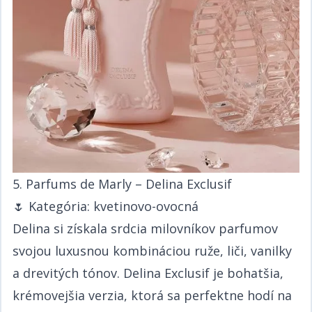
5. Parfums de Marly – Delina Exclusif​​​​‌ ‍ ​‍​‍‌‍ ‌ ​‍‌‍‍‌‌‍‌ ‌‍‍‌‌‍ ‍​‍​‍​ ‍‍​‍​‍‌ ​ ‌‍​‌‌‍ ‍‌‍‍‌‌ ‌​‌ ‍‌​‍ ‍‌‍‍‌‌‍ ​‍​‍​‍ ​​‍​‍‌‍‍​‌ ​‍‌‍‌‌‌‍‌‍​‍​‍​ ‍‍​‍​‍‌‍‍​‌ ‌​‌ ‌​‌ ​​​ ‍‍​‍ ​‍ ‌‍ ​‌‍ ‌‍​ ‌‍​‌‌‍ ​‌‍‍​‌‍ ‌ ​ ‌ ‌​​ ‍‍​ ​ ​ ​​​ ​​​ ​​​‍ ‌ ​ ‌ ‌​‌ ‌‌‌‍‌​‌‍‍‌‌‍ ​‍ ‌‍‍‌‌‍ ‍‌ ‌​‌‍‌‌‌‍ ‍‌ ‌​​‍ ‌‍‌‌‌‍‌​‌‍‍‌‌ ‌​​‍ ‌‍ ‌‌‍ ‌‍‌​‌‍‌‌​ ‌‌ ​​‌ ​‍‌‍‌‌‌ ​ ‌‍‌‌‌‍ ‍‌ ‌​‌‍​‌‌ ‌​‌‍‍‌‌‍ ‌‍ ‍​ ‍ ‌‍‍‌‌‍‌​​ ‌‌ ​​‌‍ ‌ ​ ‌ ‌​​‍ ‌​ ​‍​ ​‍​ ​‍​ ​‍​ ‍‌​ ‍‌​ ‍‌​ ‍ ‌ ‌​‌ ‍‌‌ ​​‌‍‌‌​ ‌‌ ​​‌‍ ‌ ​ ‌ ‌​​ ‍ ‌ ​​‌‍​‌‌ ‌​‌‍‍​​ ‌‌‍​ ‌‍ ‌‍ ‍‌ ‌​‌‍‌‌‌‍ ‍‌ ‌​​‍‌‌​ ‌‌‌​​‍‌‌ ‌‍‍ ‌‍‌‌‌ ‍‌​‍‌‌​ ​ ‌​‌​​‍‌‌​ ​ ‌​‌​​‍‌‌​ ​‍​ ​‍​ ‌​​ ​​​ ‍​​ ‍​​ ‌​‌‍‌‌​ ​ ​ ‍​‌‍‌​‌‍​‌​ ‍‌‌‍‌‌​‍‌‌​ ​‍​ ​‍​‍‌‌​ ‌‌‌​‌​​‍ ‍‌‍​ ‌‍‍​‌‍‍‌‌‍ ​‌‍‌​‌ ​‍‌‍‌‌‌‍ ‍​‍‌‌​ ‌‌‌​​‍‌‌ ‌‍‍ ‌‍‌‌‌ ‍‌​‍‌‌​ ​ ‌​‌​​‍‌‌​ ​ ‌​‌​​‍‌‌​ ​‍​ ​‍​ ‌​​ ​​​ ‍​​ ‍​​ ‌​‌‍‌‌​ ​ ​ ‍​‌‍‌​‌‍​‌​ ‍‌‌‍‌‌​ ​​​‍‌‌​ ​‍​ ​‍​‍‌‌​ ‌‌‌​‌​​‍ ‍‌ ‌​‌‍‌‌‌ ‍​‌ ‌​​ ‌‍​‍‌‍​‌‌ ​ ‌‍‌‌‌‌‌‌‌ ​‍‌‍ ​​ ‌‌‍‍​‌ ‌​‌ ‌​‌ ​​​‍‌‌​ ​ ‌​​‌​‍‌‌​ ​‍‌​‌‍​‍‌‌​ ​‍‌​‌‍‌‍ ​‌‍ ‌‍​ ‌‍​‌‌‍ ​‌‍‍​‌‍ ‌ ​ ‌ ‌​​‍‌‌​ ​ ‌​​‌​ ​ ​ ​​​ ​​​ ​​​‍‌‌​ ​‍‌​‌‍‌ ​ ‌ ‌​‌ ‌‌‌‍‌​‌‍‍‌‌‍ ​‍‌‍‌‍‍‌‌‍‌​​ ‌‌ ​​‌‍ ‌ ​ ‌ ‌​​‍ ‌​ ​‍​ ​‍​ ​‍​ ​‍​ ‍‌​ ‍‌​ ‍‌​‍‌‍‌ ‌​‌ ‍‌‌ ​​‌‍‌‌​ ‌‌ ​​‌‍ ‌ ​ ‌ ‌​​‍‌‍‌ ​​‌‍​‌‌ ‌​‌‍‍​​ ‌‌‍​ ‌‍ ‌‍ ‍‌ ‌​‌‍‌‌‌‍ ‍‌ ‌​​‍‌‌​ ‌‌‌​​‍‌‌ ‌‍‍ ‌‍‌‌‌ ‍‌​‍‌‌​ ​ ‌​‌​​‍‌‌​ ​ ‌​‌​​‍‌‌​ ​‍​ ​‍​ ‌​​ ​​​ ‍​​ ‍​​ ‌​‌‍‌‌​ ​ ​ ‍​‌‍‌​‌‍​‌​ ‍‌‌‍‌‌​‍‌‌​ ​‍​ ​‍​‍‌‌​ ‌‌‌​‌​​‍ ‍‌‍​ ‌‍‍​‌‍‍‌‌‍ ​‌‍‌​‌ ​‍‌‍‌‌‌‍ ‍​‍‌‌​ ‌‌‌​​‍‌‌ ‌‍‍ ‌‍‌‌‌ ‍‌​‍‌‌​ ​ ‌​‌​​‍‌‌​ ​ ‌​‌​​‍‌‌​ ​‍​ ​‍​ ‌​​ ​​​ ‍​​ ‍​​ ‌​‌‍‌‌​ ​ ​ ‍​‌‍‌​‌‍​‌​ ‍‌‌‍‌‌​ ​​​‍‌‌​ ​‍​ ​‍​‍‌‌​ ‌‌‌​‌​​‍ ‍‌ ‌​‌‍‌‌‌ ‍​‌ ‌​​‍‌‍‌ ​​‌‍‌‌‌ ​‍‌ ​ ‌ ​​‌‍‌‌‌‍​ ‌ ‌​‌‍‍‌‌ ‌‍‌‍‌‌​ ‌‌ ​​‌ ‌‌‌‍​‍‌‍ ​‌‍‍‌‌ ​ ‌‍‍​‌‍‌‌‌‍‌​​‍​‍‌ ‌
🌷 ​​​​‌ ‍ ​‍​‍‌‍ ‌ ​‍‌‍‍‌‌‍‌ ‌‍‍‌‌‍ ‍​‍​‍​ ‍‍​‍​‍‌ ​ ‌‍​‌‌‍ ‍‌‍‍‌‌ ‌​‌ ‍‌​‍ ‍‌‍‍‌‌‍ ​‍​‍​‍ ​​‍​‍‌‍‍​‌ ​‍‌‍‌‌‌‍‌‍​‍​‍​ ‍‍​‍​‍‌‍‍​‌ ‌​‌ ‌​‌ ​​​ ‍‍​‍ ​‍ ‌‍ ​‌‍ ‌‍​ ‌‍​‌‌‍ ​‌‍‍​‌‍ ‌ ​ ‌ ‌​​ ‍‍​ ​ ​ ​​​ ​​​ ​​​‍ ‌ ​ ‌ ‌​‌ ‌‌‌‍‌​‌‍‍‌‌‍ ​‍ ‌‍‍‌‌‍ ‍‌ ‌​‌‍‌‌‌‍ ‍‌ ‌​​‍ ‌‍‌‌‌‍‌​‌‍‍‌‌ ‌​​‍ ‌‍ ‌‌‍ ‌‍‌​‌‍‌‌​ ‌‌ ​​‌ ​‍‌‍‌‌‌ ​ ‌‍‌‌‌‍ ‍‌ ‌​‌‍​‌‌ ‌​‌‍‍‌‌‍ ‌‍ ‍​ ‍ ‌‍‍‌‌‍‌​​ ‌‌ ​​‌‍ ‌ ​ ‌ ‌​​‍ ‌​ ​‍​ ​‍​ ​‍​ ​‍​ ‍‌​ ‍‌​ ‍‌​ ‍ ‌ ‌​‌ ‍‌‌ ​​‌‍‌‌​ ‌‌ ​​‌‍ ‌ ​ ‌ ‌​​ ‍ ‌ ​​‌‍​‌‌ ‌​‌‍‍​​ ‌‌‍​ ‌‍ ‌‍ ‍‌ ‌​‌‍‌‌‌‍ ‍‌ ‌​​‍‌‌​ ‌‌‌​​‍‌‌ ‌‍‍ ‌‍‌‌‌ ‍‌​‍‌‌​ ​ ‌​‌​​‍‌‌​ ​ ‌​‌​​‍‌‌​ ​‍​ ​‍​ ​ ‌‍​‍‌‍​‌‌‍​ ‌‍​‌​ ‍‌‌‍​‌​ ‌‌​ ‌ ‌‍‌​​ ​​‌‍‌​​‍‌‌​ ​‍​ ​‍​‍‌‌​ ‌‌‌​‌​​‍ ‍‌‍​ ‌‍‍​‌‍‍‌‌‍ ​‌‍‌​‌ ​‍‌‍‌‌‌‍ ‍​‍‌‌​ ‌‌‌​​‍‌‌ ‌‍‍ ‌‍‌‌‌ ‍‌​‍‌‌​ ​ ‌​‌​​‍‌‌​ ​ ‌​‌​​‍‌‌​ ​‍​ ​‍​ ​ ‌‍​‍‌‍​‌‌‍​ ‌‍​‌​ ‍‌‌‍​‌​ ‌‌​ ‌ ‌‍‌​​ ​​‌‍‌​​ ​​​‍‌‌​ ​‍​ ​‍​‍‌‌​ ‌‌‌​‌​​‍ ‍‌ ‌​‌‍‌‌‌ ‍​‌ ‌​​ ‌‍​‍‌‍​‌‌ ​ ‌‍‌‌‌‌‌‌‌ ​‍‌‍ ​​ ‌‌‍‍​‌ ‌​‌ ‌​‌ ​​​‍‌‌​ ​ ‌​​‌​‍‌‌​ ​‍‌​‌‍​‍‌‌​ ​‍‌​‌‍‌‍ ​‌‍ ‌‍​ ‌‍​‌‌‍ ​‌‍‍​‌‍ ‌ ​ ‌ ‌​​‍‌‌​ ​ ‌​​‌​ ​ ​ ​​​ ​​​ ​​​‍‌‌​ ​‍‌​‌‍‌ ​ ‌ ‌​‌ ‌‌‌‍‌​‌‍‍‌‌‍ ​‍‌‍‌‍‍‌‌‍‌​​ ‌‌ ​​‌‍ ‌ ​ ‌ ‌​​‍ ‌​ ​‍​ ​‍​ ​‍​ ​‍​ ‍‌​ ‍‌​ ‍‌​‍‌‍‌ ‌​‌ ‍‌‌ ​​‌‍‌‌​ ‌‌ ​​‌‍ ‌ ​ ‌ ‌​​‍‌‍‌ ​​‌‍​‌‌ ‌​‌‍‍​​ ‌‌‍​ ‌‍ ‌‍ ‍‌ ‌​‌‍‌‌‌‍ ‍‌ ‌​​‍‌‌​ ‌‌‌​​‍‌‌ ‌‍‍ ‌‍‌‌‌ ‍‌​‍‌‌​ ​ ‌​‌​​‍‌‌​ ​ ‌​‌​​‍‌‌​ ​‍​ ​‍​ ​ ‌‍​‍‌‍​‌‌‍​ ‌‍​‌​ ‍‌‌‍​‌​ ‌‌​ ‌ ‌‍‌​​ ​​‌‍‌​​‍‌‌​ ​‍​ ​‍​‍‌‌​ ‌‌‌​‌​​‍ ‍‌‍​ ‌‍‍​‌‍‍‌‌‍ ​‌‍‌​‌ ​‍‌‍‌‌‌‍ ‍​‍‌‌​ ‌‌‌​​‍‌‌ ‌‍‍ ‌‍‌‌‌ ‍‌​‍‌‌​ ​ ‌​‌​​‍‌‌​ ​ ‌​‌​​‍‌‌​ ​‍​ ​‍​ ​ ‌‍​‍‌‍​‌‌‍​ ‌‍​‌​ ‍‌‌‍​‌​ ‌‌​ ‌ ‌‍‌​​ ​​‌‍‌​​ ​​​‍‌‌​ ​‍​ ​‍​‍‌‌​ ‌‌‌​‌​​‍ ‍‌ ‌​‌‍‌‌‌ ‍​‌ ‌​​‍‌‍‌ ​​‌‍‌‌‌ ​‍‌ ​ ‌ ​​‌‍‌‌‌‍​ ‌ ‌​‌‍‍‌‌ ‌‍‌‍‌‌​ ‌‌ ​​‌ ‌‌‌‍​‍‌‍ ​‌‍‍‌‌ ​ ‌‍‍​‌‍‌‌‌‍‌​​‍​‍‌ ‌
Kategória: kvetinovo-ovocná​​​​‌ ‍ ​‍​‍‌‍ ‌ ​‍‌‍‍‌‌‍‌ ‌‍‍‌‌‍ ‍​‍​‍​ ‍‍​‍​‍‌ ​ ‌‍​‌‌‍ ‍‌‍‍‌‌ ‌​‌ ‍‌​‍ ‍‌‍‍‌‌‍ ​‍​‍​‍ ​​‍​‍‌‍‍​‌ ​‍‌‍‌‌‌‍‌‍​‍​‍​ ‍‍​‍​‍‌‍‍​‌ ‌​‌ ‌​‌ ​​​ ‍‍​‍ ​‍ ‌‍ ​‌‍ ‌‍​ ‌‍​‌‌‍ ​‌‍‍​‌‍ ‌ ​ ‌ ‌​​ ‍‍​ ​ ​ ​​​ ​​​ ​​​‍ ‌ ​ ‌ ‌​‌ ‌‌‌‍‌​‌‍‍‌‌‍ ​‍ ‌‍‍‌‌‍ ‍‌ ‌​‌‍‌‌‌‍ ‍‌ ‌​​‍ ‌‍‌‌‌‍‌​‌‍‍‌‌ ‌​​‍ ‌‍ ‌‌‍ ‌‍‌​‌‍‌‌​ ‌‌ ​​‌ ​‍‌‍‌‌‌ ​ ‌‍‌‌‌‍ ‍‌ ‌​‌‍​‌‌ ‌​‌‍‍‌‌‍ ‌‍ ‍​ ‍ ‌‍‍‌‌‍‌​​ ‌‌ ​​‌‍ ‌ ​ ‌ ‌​​‍ ‌​ ​‍​ ​‍​ ​‍​ ​‍​ ‍‌​ ‍‌​ ‍‌​ ‍ ‌ ‌​‌ ‍‌‌ ​​‌‍‌‌​ ‌‌ ​​‌‍ ‌ ​ ‌ ‌​​ ‍ ‌ ​​‌‍​‌‌ ‌​‌‍‍​​ ‌‌‍​ ‌‍ ‌‍ ‍‌ ‌​‌‍‌‌‌‍ ‍‌ ‌​​‍‌‌​ ‌‌‌​​‍‌‌ ‌‍‍ ‌‍‌‌‌ ‍‌​‍‌‌​ ​ ‌​‌​​‍‌‌​ ​ ‌​‌​​‍‌‌​ ​‍​ ​‍​ ​ ‌‍​‍‌‍​‌‌‍​ ‌‍​‌​ ‍‌‌‍​‌​ ‌‌​ ‌ ‌‍‌​​ ​​‌‍‌​​‍‌‌​ ​‍​ ​‍​‍‌‌​ ‌‌‌​‌​​‍ ‍‌‍​ ‌‍‍​‌‍‍‌‌‍ ​‌‍‌​‌ ​‍‌‍‌‌‌‍ ‍​‍‌‌​ ‌‌‌​​‍‌‌ ‌‍‍ ‌‍‌‌‌ ‍‌​‍‌‌​ ​ ‌​‌​​‍‌‌​ ​ ‌​‌​​‍‌‌​ ​‍​ ​‍​ ​ ‌‍​‍‌‍​‌‌‍​ ‌‍​‌​ ‍‌‌‍​‌​ ‌‌​ ‌ ‌‍‌​​ ​​‌‍‌​​ ​‌​‍‌‌​ ​‍​ ​‍​‍‌‌​ ‌‌‌​‌​​‍ ‍‌ ‌​‌‍‌‌‌ ‍​‌ ‌​​ ‌‍​‍‌‍​‌‌ ​ ‌‍‌‌‌‌‌‌‌ ​‍‌‍ ​​ ‌‌‍‍​‌ ‌​‌ ‌​‌ ​​​‍‌‌​ ​ ‌​​‌​‍‌‌​ ​‍‌​‌‍​‍‌‌​ ​‍‌​‌‍‌‍ ​‌‍ ‌‍​ ‌‍​‌‌‍ ​‌‍‍​‌‍ ‌ ​ ‌ ‌​​‍‌‌​ ​ ‌​​‌​ ​ ​ ​​​ ​​​ ​​​‍‌‌​ ​‍‌​‌‍‌ ​ ‌ ‌​‌ ‌‌‌‍‌​‌‍‍‌‌‍ ​‍‌‍‌‍‍‌‌‍‌​​ ‌‌ ​​‌‍ ‌ ​ ‌ ‌​​‍ ‌​ ​‍​ ​‍​ ​‍​ ​‍​ ‍‌​ ‍‌​ ‍‌​‍‌‍‌ ‌​‌ ‍‌‌ ​​‌‍‌‌​ ‌‌ ​​‌‍ ‌ ​ ‌ ‌​​‍‌‍‌ ​​‌‍​‌‌ ‌​‌‍‍​​ ‌‌‍​ ‌‍ ‌‍ ‍‌ ‌​‌‍‌‌‌‍ ‍‌ ‌​​‍‌‌​ ‌‌‌​​‍‌‌ ‌‍‍ ‌‍‌‌‌ ‍‌​‍‌‌​ ​ ‌​‌​​‍‌‌​ ​ ‌​‌​​‍‌‌​ ​‍​ ​‍​ ​ ‌‍​‍‌‍​‌‌‍​ ‌‍​‌​ ‍‌‌‍​‌​ ‌‌​ ‌ ‌‍‌​​ ​​‌‍‌​​‍‌‌​ ​‍​ ​‍​‍‌‌​ ‌‌‌​‌​​‍ ‍‌‍​ ‌‍‍​‌‍‍‌‌‍ ​‌‍‌​‌ ​‍‌‍‌‌‌‍ ‍​‍‌‌​ ‌‌‌​​‍‌‌ ‌‍‍ ‌‍‌‌‌ ‍‌​‍‌‌​ ​ ‌​‌​​‍‌‌​ ​ ‌​‌​​‍‌‌​ ​‍​ ​‍​ ​ ‌‍​‍‌‍​‌‌‍​ ‌‍​‌​ ‍‌‌‍​‌​ ‌‌​ ‌ ‌‍‌​​ ​​‌‍‌​​ ​‌​‍‌‌​ ​‍​ ​‍​‍‌‌​ ‌‌‌​‌​​‍ ‍‌ ‌​‌‍‌‌‌ ‍​‌ ‌​​‍‌‍‌ ​​‌‍‌‌‌ ​‍‌ ​ ‌ ​​‌‍‌‌‌‍​ ‌ ‌​‌‍‍‌‌ ‌‍‌‍‌‌​ ‌‌ ​​‌ ‌‌‌‍​‍‌‍ ​‌‍‍‌‌ ​ ‌‍‍​‌‍‌‌‌‍‌​​‍​‍‌ ‌
Delina si získala srdcia milovníkov parfumov
svojou luxusnou kombináciou ruže, liči, vanilky
a drevitých tónov. Delina Exclusif je bohatšia,
krémovejšia verzia, ktorá sa perfektne hodí na