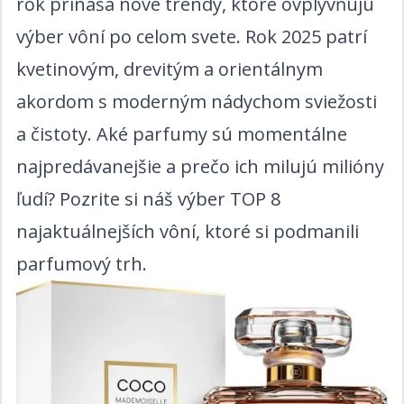
rok prináša nové trendy, ktoré ovplyvňujú
výber vôní po celom svete. Rok 2025 patrí
kvetinovým, drevitým a orientálnym
akordom s moderným nádychom sviežosti
a čistoty. Aké parfumy sú momentálne
najpredávanejšie a prečo ich milujú milióny
ľudí? Pozrite si náš výber TOP 8
najaktuálnejších vôní, ktoré si podmanili
parfumový trh.​​​​‌ ‍ ​‍​‍‌‍ ‌ ​‍‌‍‍‌‌‍‌ ‌‍‍‌‌‍ ‍​‍​‍​ ‍‍​‍​‍‌ ​ ‌‍​‌‌‍ ‍‌‍‍‌‌ ‌​‌ ‍‌​‍ ‍‌‍‍‌‌‍ ​‍​‍​‍ ​​‍​‍‌‍‍​‌ ​‍‌‍‌‌‌‍‌‍​‍​‍​ ‍‍​‍​‍‌‍‍​‌ ‌​‌ ‌​‌ ​​​ ‍‍​‍ ​‍ ‌‍ ​‌‍ ‌‍​ ‌‍​‌‌‍ ​‌‍‍​‌‍ ‌ ​ ‌ ‌​​ ‍‍​ ​ ​ ​​​ ​​​ ​​​‍ ‌ ​ ‌ ‌​‌ ‌‌‌‍‌​‌‍‍‌‌‍ ​‍ ‌‍‍‌‌‍ ‍‌ ‌​‌‍‌‌‌‍ ‍‌ ‌​​‍ ‌‍‌‌‌‍‌​‌‍‍‌‌ ‌​​‍ ‌‍ ‌‌‍ ‌‍‌​‌‍‌‌​ ‌‌ ​​‌ ​‍‌‍‌‌‌ ​ ‌‍‌‌‌‍ ‍‌ ‌​‌‍​‌‌ ‌​‌‍‍‌‌‍ ‌‍ ‍​ ‍ ‌‍‍‌‌‍‌​​ ‌‌ ​​‌‍ ‌ ​ ‌ ‌​​‍ ‌​ ​‍​ ​‍​ ​‍​ ​‍​ ‍‌​ ‍‌​ ‍‌​ ‍ ‌ ‌​‌ ‍‌‌ ​​‌‍‌‌​ ‌‌ ​​‌‍ ‌ ​ ‌ ‌​​ ‍ ‌ ​​‌‍​‌‌ ‌​‌‍‍​​ ‌‌‍​ ‌‍ ‌‍ ‍‌ ‌​‌‍‌‌‌‍ ‍‌ ‌​​‍‌‌​ ‌‌‌​​‍‌‌ ‌‍‍ ‌‍‌‌‌ ‍‌​‍‌‌​ ​ ‌​‌​​‍‌‌​ ​ ‌​‌​​‍‌‌​ ​‍​ ​‍​ ‌‌​ ‌‍​ ‌​‌‍​ ‌‍​ ​ ‌ ​ ‍​​ ‌‌​ ​‌‌‍​ ‌‍​‍​ ​‍​‍‌‌​ ​‍​ ​‍​‍‌‌​ ‌‌‌​‌​​‍ ‍‌ ‌​‌‍‌‌‌ ‍​‌ ‌​​‍‌‌​ ‌‌‌​​‍‌‌ ‌‍‍ ‌‍‌‌‌ ‍‌​‍‌‌​ ​ ‌​‌​​‍‌‌​ ​ ‌​‌​​‍‌‌​ ​‍​ ​‍​ ​‌​ ​‍​ ‍‌‌‍‌‍​ ​‍​ ‌‍​ ‌‌‌‍​ ​ ​‍‌‍​‌​ ​‍‌‍‌​​‍‌‌​ ​‍​ ​‍​‍‌‌​ ‌‌‌​‌​​‍ ‍‌‍​ ‌‍‍​‌‍‍‌‌‍ ​‌‍‌​‌ ​‍‌‍‌‌‌‍ ‍​‍‌‌​ ‌‌‌​​‍‌‌ ‌‍‍ ‌‍‌‌‌ ‍‌​‍‌‌​ ​ ‌​‌​​‍‌‌​ ​ ‌​‌​​‍‌‌​ ​‍​ ​‍​ ‌ ​ ‍​​ ‌‌​ ‌‌‌‍‌​​ ‌​‌‍‌‍‌‍​ ‌‍‌‍​ ​ ‌‍​ ‌‍‌​​‍‌‌​ ​‍​ ​‍​‍‌‌​ ‌‌‌​‌​​‍ ‍‌ ‌​‌‍‌‌‌ ‍​‌ ‌​​ ‌‍​‍‌‍​‌‌ ​ ‌‍‌‌‌‌‌‌‌ ​‍‌‍ ​​ ‌‌‍‍​‌ ‌​‌ ‌​‌ ​​​‍‌‌​ ​ ‌​​‌​‍‌‌​ ​‍‌​‌‍​‍‌‌​ ​‍‌​‌‍‌‍ ​‌‍ ‌‍​ ‌‍​‌‌‍ ​‌‍‍​‌‍ ‌ ​ ‌ ‌​​‍‌‌​ ​ ‌​​‌​ ​ ​ ​​​ ​​​ ​​​‍‌‌​ ​‍‌​‌‍‌ ​ ‌ ‌​‌ ‌‌‌‍‌​‌‍‍‌‌‍ ​‍‌‍‌‍‍‌‌‍‌​​ ‌‌ ​​‌‍ ‌ ​ ‌ ‌​​‍ ‌​ ​‍​ ​‍​ ​‍​ ​‍​ ‍‌​ ‍‌​ ‍‌​‍‌‍‌ ‌​‌ ‍‌‌ ​​‌‍‌‌​ ‌‌ ​​‌‍ ‌ ​ ‌ ‌​​‍‌‍‌ ​​‌‍​‌‌ ‌​‌‍‍​​ ‌‌‍​ ‌‍ ‌‍ ‍‌ ‌​‌‍‌‌‌‍ ‍‌ ‌​​‍‌‌​ ‌‌‌​​‍‌‌ ‌‍‍ ‌‍‌‌‌ ‍‌​‍‌‌​ ​ ‌​‌​​‍‌‌​ ​ ‌​‌​​‍‌‌​ ​‍​ ​‍​ ‌‌​ ‌‍​ ‌​‌‍​ ‌‍​ ​ ‌ ​ ‍​​ ‌‌​ ​‌‌‍​ ‌‍​‍​ ​‍​‍‌‌​ ​‍​ ​‍​‍‌‌​ ‌‌‌​‌​​‍ ‍‌ ‌​‌‍‌‌‌ ‍​‌ ‌​​‍‌‌​ ‌‌‌​​‍‌‌ ‌‍‍ ‌‍‌‌‌ ‍‌​‍‌‌​ ​ ‌​‌​​‍‌‌​ ​ ‌​‌​​‍‌‌​ ​‍​ ​‍​ ​‌​ ​‍​ ‍‌‌‍‌‍​ ​‍​ ‌‍​ ‌‌‌‍​ ​ ​‍‌‍​‌​ ​‍‌‍‌​​‍‌‌​ ​‍​ ​‍​‍‌‌​ ‌‌‌​‌​​‍ ‍‌‍​ ‌‍‍​‌‍‍‌‌‍ ​‌‍‌​‌ ​‍‌‍‌‌‌‍ ‍​‍‌‌​ ‌‌‌​​‍‌‌ ‌‍‍ ‌‍‌‌‌ ‍‌​‍‌‌​ ​ ‌​‌​​‍‌‌​ ​ ‌​‌​​‍‌‌​ ​‍​ ​‍​ ‌ ​ ‍​​ ‌‌​ ‌‌‌‍‌​​ ‌​‌‍‌‍‌‍​ ‌‍‌‍​ ​ ‌‍​ ‌‍‌​​‍‌‌​ ​‍​ ​‍​‍‌‌​ ‌‌‌​‌​​‍ ‍‌ ‌​‌‍‌‌‌ ‍​‌ ‌​​‍‌‍‌ ​​‌‍‌‌‌ ​‍‌ ​ ‌ ​​‌‍‌‌‌‍​ ‌ ‌​‌‍‍‌‌ ‌‍‌‍‌‌​ ‌‌ ​​‌ ‌‌‌‍​‍‌‍ ​‌‍‍‌‌ ​ ‌‍‍​‌‍‌‌‌‍‌​​‍​‍‌ ‌