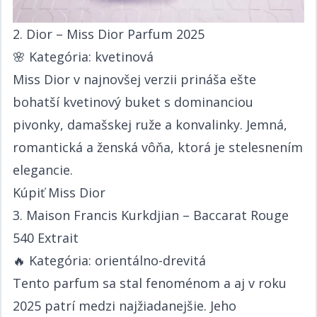
2. Dior – Miss Dior Parfum 2025​​​​‌ ‍ ​‍​‍‌‍ ‌ ​‍‌‍‍‌‌‍‌ ‌‍‍‌‌‍ ‍​‍​‍​ ‍‍​‍​‍‌ ​ ‌‍​‌‌‍ ‍‌‍‍‌‌ ‌​‌ ‍‌​‍ ‍‌‍‍‌‌‍ ​‍​‍​‍ ​​‍​‍‌‍‍​‌ ​‍‌‍‌‌‌‍‌‍​‍​‍​ ‍‍​‍​‍‌‍‍​‌ ‌​‌ ‌​‌ ​​​ ‍‍​‍ ​‍ ‌‍ ​‌‍ ‌‍​ ‌‍​‌‌‍ ​‌‍‍​‌‍ ‌ ​ ‌ ‌​​ ‍‍​ ​ ​ ​​​ ​​​ ​​​‍ ‌ ​ ‌ ‌​‌ ‌‌‌‍‌​‌‍‍‌‌‍ ​‍ ‌‍‍‌‌‍ ‍‌ ‌​‌‍‌‌‌‍ ‍‌ ‌​​‍ ‌‍‌‌‌‍‌​‌‍‍‌‌ ‌​​‍ ‌‍ ‌‌‍ ‌‍‌​‌‍‌‌​ ‌‌ ​​‌ ​‍‌‍‌‌‌ ​ ‌‍‌‌‌‍ ‍‌ ‌​‌‍​‌‌ ‌​‌‍‍‌‌‍ ‌‍ ‍​ ‍ ‌‍‍‌‌‍‌​​ ‌‌ ​​‌‍ ‌ ​ ‌ ‌​​‍ ‌​ ​‍​ ​‍​ ​‍​ ​‍​ ‍‌​ ‍‌​ ‍‌​ ‍ ‌ ‌​‌ ‍‌‌ ​​‌‍‌‌​ ‌‌ ​​‌‍ ‌ ​ ‌ ‌​​ ‍ ‌ ​​‌‍​‌‌ ‌​‌‍‍​​ ‌‌‍​ ‌‍ ‌‍ ‍‌ ‌​‌‍‌‌‌‍ ‍‌ ‌​​‍‌‌​ ‌‌‌​​‍‌‌ ‌‍‍ ‌‍‌‌‌ ‍‌​‍‌‌​ ​ ‌​‌​​‍‌‌​ ​ ‌​‌​​‍‌‌​ ​‍​ ​‍​ ​‌‌‍​‌​ ‌​‌‍‌‌​ ​​​ ‌ ​ ‌​​ ‌‌​ ​ ​ ‌‍​ ​‌‌‍​ ​‍‌‌​ ​‍​ ​‍​‍‌‌​ ‌‌‌​‌​​‍ ‍‌‍​ ‌‍‍​‌‍‍‌‌‍ ​‌‍‌​‌ ​‍‌‍‌‌‌‍ ‍​‍‌‌​ ‌‌‌​​‍‌‌ ‌‍‍ ‌‍‌‌‌ ‍‌​‍‌‌​ ​ ‌​‌​​‍‌‌​ ​ ‌​‌​​‍‌‌​ ​‍​ ​‍​ ​‌‌‍​‌​ ‌​‌‍‌‌​ ​​​ ‌ ​ ‌​​ ‌‌​ ​ ​ ‌‍​ ​‌‌‍​ ​ ​​​‍‌‌​ ​‍​ ​‍​‍‌‌​ ‌‌‌​‌​​‍ ‍‌ ‌​‌‍‌‌‌ ‍​‌ ‌​​ ‌‍​‍‌‍​‌‌ ​ ‌‍‌‌‌‌‌‌‌ ​‍‌‍ ​​ ‌‌‍‍​‌ ‌​‌ ‌​‌ ​​​‍‌‌​ ​ ‌​​‌​‍‌‌​ ​‍‌​‌‍​‍‌‌​ ​‍‌​‌‍‌‍ ​‌‍ ‌‍​ ‌‍​‌‌‍ ​‌‍‍​‌‍ ‌ ​ ‌ ‌​​‍‌‌​ ​ ‌​​‌​ ​ ​ ​​​ ​​​ ​​​‍‌‌​ ​‍‌​‌‍‌ ​ ‌ ‌​‌ ‌‌‌‍‌​‌‍‍‌‌‍ ​‍‌‍‌‍‍‌‌‍‌​​ ‌‌ ​​‌‍ ‌ ​ ‌ ‌​​‍ ‌​ ​‍​ ​‍​ ​‍​ ​‍​ ‍‌​ ‍‌​ ‍‌​‍‌‍‌ ‌​‌ ‍‌‌ ​​‌‍‌‌​ ‌‌ ​​‌‍ ‌ ​ ‌ ‌​​‍‌‍‌ ​​‌‍​‌‌ ‌​‌‍‍​​ ‌‌‍​ ‌‍ ‌‍ ‍‌ ‌​‌‍‌‌‌‍ ‍‌ ‌​​‍‌‌​ ‌‌‌​​‍‌‌ ‌‍‍ ‌‍‌‌‌ ‍‌​‍‌‌​ ​ ‌​‌​​‍‌‌​ ​ ‌​‌​​‍‌‌​ ​‍​ ​‍​ ​‌‌‍​‌​ ‌​‌‍‌‌​ ​​​ ‌ ​ ‌​​ ‌‌​ ​ ​ ‌‍​ ​‌‌‍​ ​‍‌‌​ ​‍​ ​‍​‍‌‌​ ‌‌‌​‌​​‍ ‍‌‍​ ‌‍‍​‌‍‍‌‌‍ ​‌‍‌​‌ ​‍‌‍‌‌‌‍ ‍​‍‌‌​ ‌‌‌​​‍‌‌ ‌‍‍ ‌‍‌‌‌ ‍‌​‍‌‌​ ​ ‌​‌​​‍‌‌​ ​ ‌​‌​​‍‌‌​ ​‍​ ​‍​ ​‌‌‍​‌​ ‌​‌‍‌‌​ ​​​ ‌ ​ ‌​​ ‌‌​ ​ ​ ‌‍​ ​‌‌‍​ ​ ​​​‍‌‌​ ​‍​ ​‍​‍‌‌​ ‌‌‌​‌​​‍ ‍‌ ‌​‌‍‌‌‌ ‍​‌ ‌​​‍‌‍‌ ​​‌‍‌‌‌ ​‍‌ ​ ‌ ​​‌‍‌‌‌‍​ ‌ ‌​‌‍‍‌‌ ‌‍‌‍‌‌​ ‌‌ ​​‌ ‌‌‌‍​‍‌‍ ​‌‍‍‌‌ ​ ‌‍‍​‌‍‌‌‌‍‌​​‍​‍‌ ‌
🌸 ​​​​‌ ‍ ​‍​‍‌‍ ‌ ​‍‌‍‍‌‌‍‌ ‌‍‍‌‌‍ ‍​‍​‍​ ‍‍​‍​‍‌ ​ ‌‍​‌‌‍ ‍‌‍‍‌‌ ‌​‌ ‍‌​‍ ‍‌‍‍‌‌‍ ​‍​‍​‍ ​​‍​‍‌‍‍​‌ ​‍‌‍‌‌‌‍‌‍​‍​‍​ ‍‍​‍​‍‌‍‍​‌ ‌​‌ ‌​‌ ​​​ ‍‍​‍ ​‍ ‌‍ ​‌‍ ‌‍​ ‌‍​‌‌‍ ​‌‍‍​‌‍ ‌ ​ ‌ ‌​​ ‍‍​ ​ ​ ​​​ ​​​ ​​​‍ ‌ ​ ‌ ‌​‌ ‌‌‌‍‌​‌‍‍‌‌‍ ​‍ ‌‍‍‌‌‍ ‍‌ ‌​‌‍‌‌‌‍ ‍‌ ‌​​‍ ‌‍‌‌‌‍‌​‌‍‍‌‌ ‌​​‍ ‌‍ ‌‌‍ ‌‍‌​‌‍‌‌​ ‌‌ ​​‌ ​‍‌‍‌‌‌ ​ ‌‍‌‌‌‍ ‍‌ ‌​‌‍​‌‌ ‌​‌‍‍‌‌‍ ‌‍ ‍​ ‍ ‌‍‍‌‌‍‌​​ ‌‌ ​​‌‍ ‌ ​ ‌ ‌​​‍ ‌​ ​‍​ ​‍​ ​‍​ ​‍​ ‍‌​ ‍‌​ ‍‌​ ‍ ‌ ‌​‌ ‍‌‌ ​​‌‍‌‌​ ‌‌ ​​‌‍ ‌ ​ ‌ ‌​​ ‍ ‌ ​​‌‍​‌‌ ‌​‌‍‍​​ ‌‌‍​ ‌‍ ‌‍ ‍‌ ‌​‌‍‌‌‌‍ ‍‌ ‌​​‍‌‌​ ‌‌‌​​‍‌‌ ‌‍‍ ‌‍‌‌‌ ‍‌​‍‌‌​ ​ ‌​‌​​‍‌‌​ ​ ‌​‌​​‍‌‌​ ​‍​ ​‍​ ​​‌‍​‍​ ‍​​ ‌‌​ ​ ​ ​‍‌‍‌‌​ ​‍‌‍‌‍​ ​​​ ​ ​ ‌‌​‍‌‌​ ​‍​ ​‍​‍‌‌​ ‌‌‌​‌​​‍ ‍‌‍​ ‌‍‍​‌‍‍‌‌‍ ​‌‍‌​‌ ​‍‌‍‌‌‌‍ ‍​‍‌‌​ ‌‌‌​​‍‌‌ ‌‍‍ ‌‍‌‌‌ ‍‌​‍‌‌​ ​ ‌​‌​​‍‌‌​ ​ ‌​‌​​‍‌‌​ ​‍​ ​‍​ ​​‌‍​‍​ ‍​​ ‌‌​ ​ ​ ​‍‌‍‌‌​ ​‍‌‍‌‍​ ​​​ ​ ​ ‌‌​ ​​​‍‌‌​ ​‍​ ​‍​‍‌‌​ ‌‌‌​‌​​‍ ‍‌ ‌​‌‍‌‌‌ ‍​‌ ‌​​ ‌‍​‍‌‍​‌‌ ​ ‌‍‌‌‌‌‌‌‌ ​‍‌‍ ​​ ‌‌‍‍​‌ ‌​‌ ‌​‌ ​​​‍‌‌​ ​ ‌​​‌​‍‌‌​ ​‍‌​‌‍​‍‌‌​ ​‍‌​‌‍‌‍ ​‌‍ ‌‍​ ‌‍​‌‌‍ ​‌‍‍​‌‍ ‌ ​ ‌ ‌​​‍‌‌​ ​ ‌​​‌​ ​ ​ ​​​ ​​​ ​​​‍‌‌​ ​‍‌​‌‍‌ ​ ‌ ‌​‌ ‌‌‌‍‌​‌‍‍‌‌‍ ​‍‌‍‌‍‍‌‌‍‌​​ ‌‌ ​​‌‍ ‌ ​ ‌ ‌​​‍ ‌​ ​‍​ ​‍​ ​‍​ ​‍​ ‍‌​ ‍‌​ ‍‌​‍‌‍‌ ‌​‌ ‍‌‌ ​​‌‍‌‌​ ‌‌ ​​‌‍ ‌ ​ ‌ ‌​​‍‌‍‌ ​​‌‍​‌‌ ‌​‌‍‍​​ ‌‌‍​ ‌‍ ‌‍ ‍‌ ‌​‌‍‌‌‌‍ ‍‌ ‌​​‍‌‌​ ‌‌‌​​‍‌‌ ‌‍‍ ‌‍‌‌‌ ‍‌​‍‌‌​ ​ ‌​‌​​‍‌‌​ ​ ‌​‌​​‍‌‌​ ​‍​ ​‍​ ​​‌‍​‍​ ‍​​ ‌‌​ ​ ​ ​‍‌‍‌‌​ ​‍‌‍‌‍​ ​​​ ​ ​ ‌‌​‍‌‌​ ​‍​ ​‍​‍‌‌​ ‌‌‌​‌​​‍ ‍‌‍​ ‌‍‍​‌‍‍‌‌‍ ​‌‍‌​‌ ​‍‌‍‌‌‌‍ ‍​‍‌‌​ ‌‌‌​​‍‌‌ ‌‍‍ ‌‍‌‌‌ ‍‌​‍‌‌​ ​ ‌​‌​​‍‌‌​ ​ ‌​‌​​‍‌‌​ ​‍​ ​‍​ ​​‌‍​‍​ ‍​​ ‌‌​ ​ ​ ​‍‌‍‌‌​ ​‍‌‍‌‍​ ​​​ ​ ​ ‌‌​ ​​​‍‌‌​ ​‍​ ​‍​‍‌‌​ ‌‌‌​‌​​‍ ‍‌ ‌​‌‍‌‌‌ ‍​‌ ‌​​‍‌‍‌ ​​‌‍‌‌‌ ​‍‌ ​ ‌ ​​‌‍‌‌‌‍​ ‌ ‌​‌‍‍‌‌ ‌‍‌‍‌‌​ ‌‌ ​​‌ ‌‌‌‍​‍‌‍ ​‌‍‍‌‌ ​ ‌‍‍​‌‍‌‌‌‍‌​​‍​‍‌ ‌
Kategória: kvetinová​​​​‌ ‍ ​‍​‍‌‍ ‌ ​‍‌‍‍‌‌‍‌ ‌‍‍‌‌‍ ‍​‍​‍​ ‍‍​‍​‍‌ ​ ‌‍​‌‌‍ ‍‌‍‍‌‌ ‌​‌ ‍‌​‍ ‍‌‍‍‌‌‍ ​‍​‍​‍ ​​‍​‍‌‍‍​‌ ​‍‌‍‌‌‌‍‌‍​‍​‍​ ‍‍​‍​‍‌‍‍​‌ ‌​‌ ‌​‌ ​​​ ‍‍​‍ ​‍ ‌‍ ​‌‍ ‌‍​ ‌‍​‌‌‍ ​‌‍‍​‌‍ ‌ ​ ‌ ‌​​ ‍‍​ ​ ​ ​​​ ​​​ ​​​‍ ‌ ​ ‌ ‌​‌ ‌‌‌‍‌​‌‍‍‌‌‍ ​‍ ‌‍‍‌‌‍ ‍‌ ‌​‌‍‌‌‌‍ ‍‌ ‌​​‍ ‌‍‌‌‌‍‌​‌‍‍‌‌ ‌​​‍ ‌‍ ‌‌‍ ‌‍‌​‌‍‌‌​ ‌‌ ​​‌ ​‍‌‍‌‌‌ ​ ‌‍‌‌‌‍ ‍‌ ‌​‌‍​‌‌ ‌​‌‍‍‌‌‍ ‌‍ ‍​ ‍ ‌‍‍‌‌‍‌​​ ‌‌ ​​‌‍ ‌ ​ ‌ ‌​​‍ ‌​ ​‍​ ​‍​ ​‍​ ​‍​ ‍‌​ ‍‌​ ‍‌​ ‍ ‌ ‌​‌ ‍‌‌ ​​‌‍‌‌​ ‌‌ ​​‌‍ ‌ ​ ‌ ‌​​ ‍ ‌ ​​‌‍​‌‌ ‌​‌‍‍​​ ‌‌‍​ ‌‍ ‌‍ ‍‌ ‌​‌‍‌‌‌‍ ‍‌ ‌​​‍‌‌​ ‌‌‌​​‍‌‌ ‌‍‍ ‌‍‌‌‌ ‍‌​‍‌‌​ ​ ‌​‌​​‍‌‌​ ​ ‌​‌​​‍‌‌​ ​‍​ ​‍​ ​​‌‍​‍​ ‍​​ ‌‌​ ​ ​ ​‍‌‍‌‌​ ​‍‌‍‌‍​ ​​​ ​ ​ ‌‌​‍‌‌​ ​‍​ ​‍​‍‌‌​ ‌‌‌​‌​​‍ ‍‌‍​ ‌‍‍​‌‍‍‌‌‍ ​‌‍‌​‌ ​‍‌‍‌‌‌‍ ‍​‍‌‌​ ‌‌‌​​‍‌‌ ‌‍‍ ‌‍‌‌‌ ‍‌​‍‌‌​ ​ ‌​‌​​‍‌‌​ ​ ‌​‌​​‍‌‌​ ​‍​ ​‍​ ​​‌‍​‍​ ‍​​ ‌‌​ ​ ​ ​‍‌‍‌‌​ ​‍‌‍‌‍​ ​​​ ​ ​ ‌‌​ ​‌​‍‌‌​ ​‍​ ​‍​‍‌‌​ ‌‌‌​‌​​‍ ‍‌ ‌​‌‍‌‌‌ ‍​‌ ‌​​ ‌‍​‍‌‍​‌‌ ​ ‌‍‌‌‌‌‌‌‌ ​‍‌‍ ​​ ‌‌‍‍​‌ ‌​‌ ‌​‌ ​​​‍‌‌​ ​ ‌​​‌​‍‌‌​ ​‍‌​‌‍​‍‌‌​ ​‍‌​‌‍‌‍ ​‌‍ ‌‍​ ‌‍​‌‌‍ ​‌‍‍​‌‍ ‌ ​ ‌ ‌​​‍‌‌​ ​ ‌​​‌​ ​ ​ ​​​ ​​​ ​​​‍‌‌​ ​‍‌​‌‍‌ ​ ‌ ‌​‌ ‌‌‌‍‌​‌‍‍‌‌‍ ​‍‌‍‌‍‍‌‌‍‌​​ ‌‌ ​​‌‍ ‌ ​ ‌ ‌​​‍ ‌​ ​‍​ ​‍​ ​‍​ ​‍​ ‍‌​ ‍‌​ ‍‌​‍‌‍‌ ‌​‌ ‍‌‌ ​​‌‍‌‌​ ‌‌ ​​‌‍ ‌ ​ ‌ ‌​​‍‌‍‌ ​​‌‍​‌‌ ‌​‌‍‍​​ ‌‌‍​ ‌‍ ‌‍ ‍‌ ‌​‌‍‌‌‌‍ ‍‌ ‌​​‍‌‌​ ‌‌‌​​‍‌‌ ‌‍‍ ‌‍‌‌‌ ‍‌​‍‌‌​ ​ ‌​‌​​‍‌‌​ ​ ‌​‌​​‍‌‌​ ​‍​ ​‍​ ​​‌‍​‍​ ‍​​ ‌‌​ ​ ​ ​‍‌‍‌‌​ ​‍‌‍‌‍​ ​​​ ​ ​ ‌‌​‍‌‌​ ​‍​ ​‍​‍‌‌​ ‌‌‌​‌​​‍ ‍‌‍​ ‌‍‍​‌‍‍‌‌‍ ​‌‍‌​‌ ​‍‌‍‌‌‌‍ ‍​‍‌‌​ ‌‌‌​​‍‌‌ ‌‍‍ ‌‍‌‌‌ ‍‌​‍‌‌​ ​ ‌​‌​​‍‌‌​ ​ ‌​‌​​‍‌‌​ ​‍​ ​‍​ ​​‌‍​‍​ ‍​​ ‌‌​ ​ ​ ​‍‌‍‌‌​ ​‍‌‍‌‍​ ​​​ ​ ​ ‌‌​ ​‌​‍‌‌​ ​‍​ ​‍​‍‌‌​ ‌‌‌​‌​​‍ ‍‌ ‌​‌‍‌‌‌ ‍​‌ ‌​​‍‌‍‌ ​​‌‍‌‌‌ ​‍‌ ​ ‌ ​​‌‍‌‌‌‍​ ‌ ‌​‌‍‍‌‌ ‌‍‌‍‌‌​ ‌‌ ​​‌ ‌‌‌‍​‍‌‍ ​‌‍‍‌‌ ​ ‌‍‍​‌‍‌‌‌‍‌​​‍​‍‌ ‌
Miss Dior v najnovšej verzii prináša ešte
bohatší kvetinový buket s dominanciou
pivonky, damašskej ruže a konvalinky. Jemná,
romantická a ženská vôňa, ktorá je stelesnením
elegancie.​​​​‌ ‍ ​‍​‍‌‍ ‌ ​‍‌‍‍‌‌‍‌ ‌‍‍‌‌‍ ‍​‍​‍​ ‍‍​‍​‍‌ ​ ‌‍​‌‌‍ ‍‌‍‍‌‌ ‌​‌ ‍‌​‍ ‍‌‍‍‌‌‍ ​‍​‍​‍ ​​‍​‍‌‍‍​‌ ​‍‌‍‌‌‌‍‌‍​‍​‍​ ‍‍​‍​‍‌‍‍​‌ ‌​‌ ‌​‌ ​​​ ‍‍​‍ ​‍ ‌‍ ​‌‍ ‌‍​ ‌‍​‌‌‍ ​‌‍‍​‌‍ ‌ ​ ‌ ‌​​ ‍‍​ ​ ​ ​​​ ​​​ ​​​‍ ‌ ​ ‌ ‌​‌ ‌‌‌‍‌​‌‍‍‌‌‍ ​‍ ‌‍‍‌‌‍ ‍‌ ‌​‌‍‌‌‌‍ ‍‌ ‌​​‍ ‌‍‌‌‌‍‌​‌‍‍‌‌ ‌​​‍ ‌‍ ‌‌‍ ‌‍‌​‌‍‌‌​ ‌‌ ​​‌ ​‍‌‍‌‌‌ ​ ‌‍‌‌‌‍ ‍‌ ‌​‌‍​‌‌ ‌​‌‍‍‌‌‍ ‌‍ ‍​ ‍ ‌‍‍‌‌‍‌​​ ‌‌ ​​‌‍ ‌ ​ ‌ ‌​​‍ ‌​ ​‍​ ​‍​ ​‍​ ​‍​ ‍‌​ ‍‌​ ‍‌​ ‍ ‌ ‌​‌ ‍‌‌ ​​‌‍‌‌​ ‌‌ ​​‌‍ ‌ ​ ‌ ‌​​ ‍ ‌ ​​‌‍​‌‌ ‌​‌‍‍​​ ‌‌‍​ ‌‍ ‌‍ ‍‌ ‌​‌‍‌‌‌‍ ‍‌ ‌​​‍‌‌​ ‌‌‌​​‍‌‌ ‌‍‍ ‌‍‌‌‌ ‍‌​‍‌‌​ ​ ‌​‌​​‍‌‌​ ​ ‌​‌​​‍‌‌​ ​‍​ ​‍‌‍​‌​ ​​​ ​‍​ ‌ ‌‍‌​​ ​‌​ ​ ​ ‌‌​ ‍‌‌‍​‌‌‍​‍‌‍​ ​‍‌‌​ ​‍​ ​‍​‍‌‌​ ‌‌‌​‌​​‍ ‍‌‍​ ‌‍‍​‌‍‍‌‌‍ ​‌‍‌​‌ ​‍‌‍‌‌‌‍ ‍​‍‌‌​ ‌‌‌​​‍‌‌ ‌‍‍ ‌‍‌‌‌ ‍‌​‍‌‌​ ​ ‌​‌​​‍‌‌​ ​ ‌​‌​​‍‌‌​ ​‍​ ​‍‌‍​‌​ ​​​ ​‍​ ‌ ‌‍‌​​ ​‌​ ​ ​ ‌‌​ ‍‌‌‍​‌‌‍​‍‌‍​ ​ ​​​‍‌‌​ ​‍​ ​‍​‍‌‌​ ‌‌‌​‌​​‍ ‍‌ ‌​‌‍‌‌‌ ‍​‌ ‌​​ ‌‍​‍‌‍​‌‌ ​ ‌‍‌‌‌‌‌‌‌ ​‍‌‍ ​​ ‌‌‍‍​‌ ‌​‌ ‌​‌ ​​​‍‌‌​ ​ ‌​​‌​‍‌‌​ ​‍‌​‌‍​‍‌‌​ ​‍‌​‌‍‌‍ ​‌‍ ‌‍​ ‌‍​‌‌‍ ​‌‍‍​‌‍ ‌ ​ ‌ ‌​​‍‌‌​ ​ ‌​​‌​ ​ ​ ​​​ ​​​ ​​​‍‌‌​ ​‍‌​‌‍‌ ​ ‌ ‌​‌ ‌‌‌‍‌​‌‍‍‌‌‍ ​‍‌‍‌‍‍‌‌‍‌​​ ‌‌ ​​‌‍ ‌ ​ ‌ ‌​​‍ ‌​ ​‍​ ​‍​ ​‍​ ​‍​ ‍‌​ ‍‌​ ‍‌​‍‌‍‌ ‌​‌ ‍‌‌ ​​‌‍‌‌​ ‌‌ ​​‌‍ ‌ ​ ‌ ‌​​‍‌‍‌ ​​‌‍​‌‌ ‌​‌‍‍​​ ‌‌‍​ ‌‍ ‌‍ ‍‌ ‌​‌‍‌‌‌‍ ‍‌ ‌​​‍‌‌​ ‌‌‌​​‍‌‌ ‌‍‍ ‌‍‌‌‌ ‍‌​‍‌‌​ ​ ‌​‌​​‍‌‌​ ​ ‌​‌​​‍‌‌​ ​‍​ ​‍‌‍​‌​ ​​​ ​‍​ ‌ ‌‍‌​​ ​‌​ ​ ​ ‌‌​ ‍‌‌‍​‌‌‍​‍‌‍​ ​‍‌‌​ ​‍​ ​‍​‍‌‌​ ‌‌‌​‌​​‍ ‍‌‍​ ‌‍‍​‌‍‍‌‌‍ ​‌‍‌​‌ ​‍‌‍‌‌‌‍ ‍​‍‌‌​ ‌‌‌​​‍‌‌ ‌‍‍ ‌‍‌‌‌ ‍‌​‍‌‌​ ​ ‌​‌​​‍‌‌​ ​ ‌​‌​​‍‌‌​ ​‍​ ​‍‌‍​‌​ ​​​ ​‍​ ‌ ‌‍‌​​ ​‌​ ​ ​ ‌‌​ ‍‌‌‍​‌‌‍​‍‌‍​ ​ ​​​‍‌‌​ ​‍​ ​‍​‍‌‌​ ‌‌‌​‌​​‍ ‍‌ ‌​‌‍‌‌‌ ‍​‌ ‌​​‍‌‍‌ ​​‌‍‌‌‌ ​‍‌ ​ ‌ ​​‌‍‌‌‌‍​ ‌ ‌​‌‍‍‌‌ ‌‍‌‍‌‌​ ‌‌ ​​‌ ‌‌‌‍​‍‌‍ ​‌‍‍‌‌ ​ ‌‍‍​‌‍‌‌‌‍‌​​‍​‍‌ ‌
Kúpiť Miss Dior ​​​​‌ ‍ ​‍​‍‌‍ ‌ ​‍‌‍‍‌‌‍‌ ‌‍‍‌‌‍ ‍​‍​‍​ ‍‍​‍​‍‌ ​ ‌‍​‌‌‍ ‍‌‍‍‌‌ ‌​‌ ‍‌​‍ ‍‌‍‍‌‌‍ ​‍​‍​‍ ​​‍​‍‌‍‍​‌ ​‍‌‍‌‌‌‍‌‍​‍​‍​ ‍‍​‍​‍‌‍‍​‌ ‌​‌ ‌​‌ ​​​ ‍‍​‍ ​‍ ‌‍ ​‌‍ ‌‍​ ‌‍​‌‌‍ ​‌‍‍​‌‍ ‌ ​ ‌ ‌​​ ‍‍​ ​ ​ ​​​ ​​​ ​​​‍ ‌ ​ ‌ ‌​‌ ‌‌‌‍‌​‌‍‍‌‌‍ ​‍ ‌‍‍‌‌‍ ‍‌ ‌​‌‍‌‌‌‍ ‍‌ ‌​​‍ ‌‍‌‌‌‍‌​‌‍‍‌‌ ‌​​‍ ‌‍ ‌‌‍ ‌‍‌​‌‍‌‌​ ‌‌ ​​‌ ​‍‌‍‌‌‌ ​ ‌‍‌‌‌‍ ‍‌ ‌​‌‍​‌‌ ‌​‌‍‍‌‌‍ ‌‍ ‍​ ‍ ‌‍‍‌‌‍‌​​ ‌‌ ​​‌‍ ‌ ​ ‌ ‌​​‍ ‌​ ​‍​ ​‍​ ​‍​ ​‍​ ‍‌​ ‍‌​ ‍‌​ ‍ ‌ ‌​‌ ‍‌‌ ​​‌‍‌‌​ ‌‌ ​​‌‍ ‌ ​ ‌ ‌​​ ‍ ‌ ​​‌‍​‌‌ ‌​‌‍‍​​ ‌‌‍​ ‌‍ ‌‍ ‍‌ ‌​‌‍‌‌‌‍ ‍‌ ‌​​‍‌‌​ ‌‌‌​​‍‌‌ ‌‍‍ ‌‍‌‌‌ ‍‌​‍‌‌​ ​ ‌​‌​​‍‌‌​ ​ ‌​‌​​‍‌‌​ ​‍​ ​‍‌‍‌​​ ‌ ​ ‌ ‌‍‌​​ ‌‍​ ‍‌​ ‌‍​ ​ ​ ‌​​ ‌​‌‍‌‌​ ​​​‍‌‌​ ​‍​ ​‍​‍‌‌​ ‌‌‌​‌​​‍ ‍‌‍​ ‌‍‍​‌‍‍‌‌‍ ​‌‍‌​‌ ​‍‌‍‌‌‌‍ ‍​‍‌‌​ ‌‌‌​​‍‌‌ ‌‍‍ ‌‍‌‌‌ ‍‌​‍‌‌​ ​ ‌​‌​​‍‌‌​ ​ ‌​‌​​‍‌‌​ ​‍​ ​‍​ ​‍‌‍‌‍‌‍​ ​ ‌‌‌‍​‌​ ‌​​ ‌‍‌‍‌​‌‍‌‍‌‍​ ​ ​ ​ ‌ ​‍‌‌​ ​‍​ ​‍​‍‌‌​ ‌‌‌​‌​​‍ ‍‌ ‌​‌‍‌‌‌ ‍​‌ ‌​​ ‌‍​‍‌‍​‌‌ ​ ‌‍‌‌‌‌‌‌‌ ​‍‌‍ ​​ ‌‌‍‍​‌ ‌​‌ ‌​‌ ​​​‍‌‌​ ​ ‌​​‌​‍‌‌​ ​‍‌​‌‍​‍‌‌​ ​‍‌​‌‍‌‍ ​‌‍ ‌‍​ ‌‍​‌‌‍ ​‌‍‍​‌‍ ‌ ​ ‌ ‌​​‍‌‌​ ​ ‌​​‌​ ​ ​ ​​​ ​​​ ​​​‍‌‌​ ​‍‌​‌‍‌ ​ ‌ ‌​‌ ‌‌‌‍‌​‌‍‍‌‌‍ ​‍‌‍‌‍‍‌‌‍‌​​ ‌‌ ​​‌‍ ‌ ​ ‌ ‌​​‍ ‌​ ​‍​ ​‍​ ​‍​ ​‍​ ‍‌​ ‍‌​ ‍‌​‍‌‍‌ ‌​‌ ‍‌‌ ​​‌‍‌‌​ ‌‌ ​​‌‍ ‌ ​ ‌ ‌​​‍‌‍‌ ​​‌‍​‌‌ ‌​‌‍‍​​ ‌‌‍​ ‌‍ ‌‍ ‍‌ ‌​‌‍‌‌‌‍ ‍‌ ‌​​‍‌‌​ ‌‌‌​​‍‌‌ ‌‍‍ ‌‍‌‌‌ ‍‌​‍‌‌​ ​ ‌​‌​​‍‌‌​ ​ ‌​‌​​‍‌‌​ ​‍​ ​‍‌‍‌​​ ‌ ​ ‌ ‌‍‌​​ ‌‍​ ‍‌​ ‌‍​ ​ ​ ‌​​ ‌​‌‍‌‌​ ​​​‍‌‌​ ​‍​ ​‍​‍‌‌​ ‌‌‌​‌​​‍ ‍‌‍​ ‌‍‍​‌‍‍‌‌‍ ​‌‍‌​‌ ​‍‌‍‌‌‌‍ ‍​‍‌‌​ ‌‌‌​​‍‌‌ ‌‍‍ ‌‍‌‌‌ ‍‌​‍‌‌​ ​ ‌​‌​​‍‌‌​ ​ ‌​‌​​‍‌‌​ ​‍​ ​‍​ ​‍‌‍‌‍‌‍​ ​ ‌‌‌‍​‌​ ‌​​ ‌‍‌‍‌​‌‍‌‍‌‍​ ​ ​ ​ ‌ ​‍‌‌​ ​‍​ ​‍​‍‌‌​ ‌‌‌​‌​​‍ ‍‌ ‌​‌‍‌‌‌ ‍​‌ ‌​​‍‌‍‌ ​​‌‍‌‌‌ ​‍‌ ​ ‌ ​​‌‍‌‌‌‍​ ‌ ‌​‌‍‍‌‌ ‌‍‌‍‌‌​ ‌‌ ​​‌ ‌‌‌‍​‍‌‍ ​‌‍‍‌‌ ​ ‌‍‍​‌‍‌‌‌‍‌​​‍​‍‌ ‌
3. Maison Francis Kurkdjian – Baccarat Rouge
540 Extrait​​​​‌ ‍ ​‍​‍‌‍ ‌ ​‍‌‍‍‌‌‍‌ ‌‍‍‌‌‍ ‍​‍​‍​ ‍‍​‍​‍‌ ​ ‌‍​‌‌‍ ‍‌‍‍‌‌ ‌​‌ ‍‌​‍ ‍‌‍‍‌‌‍ ​‍​‍​‍ ​​‍​‍‌‍‍​‌ ​‍‌‍‌‌‌‍‌‍​‍​‍​ ‍‍​‍​‍‌‍‍​‌ ‌​‌ ‌​‌ ​​​ ‍‍​‍ ​‍ ‌‍ ​‌‍ ‌‍​ ‌‍​‌‌‍ ​‌‍‍​‌‍ ‌ ​ ‌ ‌​​ ‍‍​ ​ ​ ​​​ ​​​ ​​​‍ ‌ ​ ‌ ‌​‌ ‌‌‌‍‌​‌‍‍‌‌‍ ​‍ ‌‍‍‌‌‍ ‍‌ ‌​‌‍‌‌‌‍ ‍‌ ‌​​‍ ‌‍‌‌‌‍‌​‌‍‍‌‌ ‌​​‍ ‌‍ ‌‌‍ ‌‍‌​‌‍‌‌​ ‌‌ ​​‌ ​‍‌‍‌‌‌ ​ ‌‍‌‌‌‍ ‍‌ ‌​‌‍​‌‌ ‌​‌‍‍‌‌‍ ‌‍ ‍​ ‍ ‌‍‍‌‌‍‌​​ ‌‌ ​​‌‍ ‌ ​ ‌ ‌​​‍ ‌​ ​‍​ ​‍​ ​‍​ ​‍​ ‍‌​ ‍‌​ ‍‌​ ‍ ‌ ‌​‌ ‍‌‌ ​​‌‍‌‌​ ‌‌ ​​‌‍ ‌ ​ ‌ ‌​​ ‍ ‌ ​​‌‍​‌‌ ‌​‌‍‍​​ ‌‌‍​ ‌‍ ‌‍ ‍‌ ‌​‌‍‌‌‌‍ ‍‌ ‌​​‍‌‌​ ‌‌‌​​‍‌‌ ‌‍‍ ‌‍‌‌‌ ‍‌​‍‌‌​ ​ ‌​‌​​‍‌‌​ ​ ‌​‌​​‍‌‌​ ​‍​ ​‍​ ‌​‌‍‌‍‌‍‌‌‌‍‌​​ ​‌​ ​ ‌‍​‌​ ‌ ‌‍‌​‌‍​‍‌‍‌‌‌‍​ ​‍‌‌​ ​‍​ ​‍​‍‌‌​ ‌‌‌​‌​​‍ ‍‌‍​ ‌‍‍​‌‍‍‌‌‍ ​‌‍‌​‌ ​‍‌‍‌‌‌‍ ‍​‍‌‌​ ‌‌‌​​‍‌‌ ‌‍‍ ‌‍‌‌‌ ‍‌​‍‌‌​ ​ ‌​‌​​‍‌‌​ ​ ‌​‌​​‍‌‌​ ​‍​ ​‍​ ‌​‌‍‌‍‌‍‌‌‌‍‌​​ ​‌​ ​ ‌‍​‌​ ‌ ‌‍‌​‌‍​‍‌‍‌‌‌‍​ ​ ​​​‍‌‌​ ​‍​ ​‍​‍‌‌​ ‌‌‌​‌​​‍ ‍‌ ‌​‌‍‌‌‌ ‍​‌ ‌​​ ‌‍​‍‌‍​‌‌ ​ ‌‍‌‌‌‌‌‌‌ ​‍‌‍ ​​ ‌‌‍‍​‌ ‌​‌ ‌​‌ ​​​‍‌‌​ ​ ‌​​‌​‍‌‌​ ​‍‌​‌‍​‍‌‌​ ​‍‌​‌‍‌‍ ​‌‍ ‌‍​ ‌‍​‌‌‍ ​‌‍‍​‌‍ ‌ ​ ‌ ‌​​‍‌‌​ ​ ‌​​‌​ ​ ​ ​​​ ​​​ ​​​‍‌‌​ ​‍‌​‌‍‌ ​ ‌ ‌​‌ ‌‌‌‍‌​‌‍‍‌‌‍ ​‍‌‍‌‍‍‌‌‍‌​​ ‌‌ ​​‌‍ ‌ ​ ‌ ‌​​‍ ‌​ ​‍​ ​‍​ ​‍​ ​‍​ ‍‌​ ‍‌​ ‍‌​‍‌‍‌ ‌​‌ ‍‌‌ ​​‌‍‌‌​ ‌‌ ​​‌‍ ‌ ​ ‌ ‌​​‍‌‍‌ ​​‌‍​‌‌ ‌​‌‍‍​​ ‌‌‍​ ‌‍ ‌‍ ‍‌ ‌​‌‍‌‌‌‍ ‍‌ ‌​​‍‌‌​ ‌‌‌​​‍‌‌ ‌‍‍ ‌‍‌‌‌ ‍‌​‍‌‌​ ​ ‌​‌​​‍‌‌​ ​ ‌​‌​​‍‌‌​ ​‍​ ​‍​ ‌​‌‍‌‍‌‍‌‌‌‍‌​​ ​‌​ ​ ‌‍​‌​ ‌ ‌‍‌​‌‍​‍‌‍‌‌‌‍​ ​‍‌‌​ ​‍​ ​‍​‍‌‌​ ‌‌‌​‌​​‍ ‍‌‍​ ‌‍‍​‌‍‍‌‌‍ ​‌‍‌​‌ ​‍‌‍‌‌‌‍ ‍​‍‌‌​ ‌‌‌​​‍‌‌ ‌‍‍ ‌‍‌‌‌ ‍‌​‍‌‌​ ​ ‌​‌​​‍‌‌​ ​ ‌​‌​​‍‌‌​ ​‍​ ​‍​ ‌​‌‍‌‍‌‍‌‌‌‍‌​​ ​‌​ ​ ‌‍​‌​ ‌ ‌‍‌​‌‍​‍‌‍‌‌‌‍​ ​ ​​​‍‌‌​ ​‍​ ​‍​‍‌‌​ ‌‌‌​‌​​‍ ‍‌ ‌​‌‍‌‌‌ ‍​‌ ‌​​‍‌‍‌ ​​‌‍‌‌‌ ​‍‌ ​ ‌ ​​‌‍‌‌‌‍​ ‌ ‌​‌‍‍‌‌ ‌‍‌‍‌‌​ ‌‌ ​​‌ ‌‌‌‍​‍‌‍ ​‌‍‍‌‌ ​ ‌‍‍​‌‍‌‌‌‍‌​​‍​‍‌ ‌
🔥 ​​​​‌ ‍ ​‍​‍‌‍ ‌ ​‍‌‍‍‌‌‍‌ ‌‍‍‌‌‍ ‍​‍​‍​ ‍‍​‍​‍‌ ​ ‌‍​‌‌‍ ‍‌‍‍‌‌ ‌​‌ ‍‌​‍ ‍‌‍‍‌‌‍ ​‍​‍​‍ ​​‍​‍‌‍‍​‌ ​‍‌‍‌‌‌‍‌‍​‍​‍​ ‍‍​‍​‍‌‍‍​‌ ‌​‌ ‌​‌ ​​​ ‍‍​‍ ​‍ ‌‍ ​‌‍ ‌‍​ ‌‍​‌‌‍ ​‌‍‍​‌‍ ‌ ​ ‌ ‌​​ ‍‍​ ​ ​ ​​​ ​​​ ​​​‍ ‌ ​ ‌ ‌​‌ ‌‌‌‍‌​‌‍‍‌‌‍ ​‍ ‌‍‍‌‌‍ ‍‌ ‌​‌‍‌‌‌‍ ‍‌ ‌​​‍ ‌‍‌‌‌‍‌​‌‍‍‌‌ ‌​​‍ ‌‍ ‌‌‍ ‌‍‌​‌‍‌‌​ ‌‌ ​​‌ ​‍‌‍‌‌‌ ​ ‌‍‌‌‌‍ ‍‌ ‌​‌‍​‌‌ ‌​‌‍‍‌‌‍ ‌‍ ‍​ ‍ ‌‍‍‌‌‍‌​​ ‌‌ ​​‌‍ ‌ ​ ‌ ‌​​‍ ‌​ ​‍​ ​‍​ ​‍​ ​‍​ ‍‌​ ‍‌​ ‍‌​ ‍ ‌ ‌​‌ ‍‌‌ ​​‌‍‌‌​ ‌‌ ​​‌‍ ‌ ​ ‌ ‌​​ ‍ ‌ ​​‌‍​‌‌ ‌​‌‍‍​​ ‌‌‍​ ‌‍ ‌‍ ‍‌ ‌​‌‍‌‌‌‍ ‍‌ ‌​​‍‌‌​ ‌‌‌​​‍‌‌ ‌‍‍ ‌‍‌‌‌ ‍‌​‍‌‌​ ​ ‌​‌​​‍‌‌​ ​ ‌​‌​​‍‌‌​ ​‍​ ​‍​ ​​​ ‍‌‌‍‌‍‌‍‌‌‌‍​ ​ ‍‌‌‍‌‍‌‍​‍‌‍‌‌​ ‍​‌‍​ ​ ‍‌​‍‌‌​ ​‍​ ​‍​‍‌‌​ ‌‌‌​‌​​‍ ‍‌‍​ ‌‍‍​‌‍‍‌‌‍ ​‌‍‌​‌ ​‍‌‍‌‌‌‍ ‍​‍‌‌​ ‌‌‌​​‍‌‌ ‌‍‍ ‌‍‌‌‌ ‍‌​‍‌‌​ ​ ‌​‌​​‍‌‌​ ​ ‌​‌​​‍‌‌​ ​‍​ ​‍​ ​​​ ‍‌‌‍‌‍‌‍‌‌‌‍​ ​ ‍‌‌‍‌‍‌‍​‍‌‍‌‌​ ‍​‌‍​ ​ ‍‌​ ​​​‍‌‌​ ​‍​ ​‍​‍‌‌​ ‌‌‌​‌​​‍ ‍‌ ‌​‌‍‌‌‌ ‍​‌ ‌​​ ‌‍​‍‌‍​‌‌ ​ ‌‍‌‌‌‌‌‌‌ ​‍‌‍ ​​ ‌‌‍‍​‌ ‌​‌ ‌​‌ ​​​‍‌‌​ ​ ‌​​‌​‍‌‌​ ​‍‌​‌‍​‍‌‌​ ​‍‌​‌‍‌‍ ​‌‍ ‌‍​ ‌‍​‌‌‍ ​‌‍‍​‌‍ ‌ ​ ‌ ‌​​‍‌‌​ ​ ‌​​‌​ ​ ​ ​​​ ​​​ ​​​‍‌‌​ ​‍‌​‌‍‌ ​ ‌ ‌​‌ ‌‌‌‍‌​‌‍‍‌‌‍ ​‍‌‍‌‍‍‌‌‍‌​​ ‌‌ ​​‌‍ ‌ ​ ‌ ‌​​‍ ‌​ ​‍​ ​‍​ ​‍​ ​‍​ ‍‌​ ‍‌​ ‍‌​‍‌‍‌ ‌​‌ ‍‌‌ ​​‌‍‌‌​ ‌‌ ​​‌‍ ‌ ​ ‌ ‌​​‍‌‍‌ ​​‌‍​‌‌ ‌​‌‍‍​​ ‌‌‍​ ‌‍ ‌‍ ‍‌ ‌​‌‍‌‌‌‍ ‍‌ ‌​​‍‌‌​ ‌‌‌​​‍‌‌ ‌‍‍ ‌‍‌‌‌ ‍‌​‍‌‌​ ​ ‌​‌​​‍‌‌​ ​ ‌​‌​​‍‌‌​ ​‍​ ​‍​ ​​​ ‍‌‌‍‌‍‌‍‌‌‌‍​ ​ ‍‌‌‍‌‍‌‍​‍‌‍‌‌​ ‍​‌‍​ ​ ‍‌​‍‌‌​ ​‍​ ​‍​‍‌‌​ ‌‌‌​‌​​‍ ‍‌‍​ ‌‍‍​‌‍‍‌‌‍ ​‌‍‌​‌ ​‍‌‍‌‌‌‍ ‍​‍‌‌​ ‌‌‌​​‍‌‌ ‌‍‍ ‌‍‌‌‌ ‍‌​‍‌‌​ ​ ‌​‌​​‍‌‌​ ​ ‌​‌​​‍‌‌​ ​‍​ ​‍​ ​​​ ‍‌‌‍‌‍‌‍‌‌‌‍​ ​ ‍‌‌‍‌‍‌‍​‍‌‍‌‌​ ‍​‌‍​ ​ ‍‌​ ​​​‍‌‌​ ​‍​ ​‍​‍‌‌​ ‌‌‌​‌​​‍ ‍‌ ‌​‌‍‌‌‌ ‍​‌ ‌​​‍‌‍‌ ​​‌‍‌‌‌ ​‍‌ ​ ‌ ​​‌‍‌‌‌‍​ ‌ ‌​‌‍‍‌‌ ‌‍‌‍‌‌​ ‌‌ ​​‌ ‌‌‌‍​‍‌‍ ​‌‍‍‌‌ ​ ‌‍‍​‌‍‌‌‌‍‌​​‍​‍‌ ‌
Kategória: orientálno-drevitá​​​​‌ ‍ ​‍​‍‌‍ ‌ ​‍‌‍‍‌‌‍‌ ‌‍‍‌‌‍ ‍​‍​‍​ ‍‍​‍​‍‌ ​ ‌‍​‌‌‍ ‍‌‍‍‌‌ ‌​‌ ‍‌​‍ ‍‌‍‍‌‌‍ ​‍​‍​‍ ​​‍​‍‌‍‍​‌ ​‍‌‍‌‌‌‍‌‍​‍​‍​ ‍‍​‍​‍‌‍‍​‌ ‌​‌ ‌​‌ ​​​ ‍‍​‍ ​‍ ‌‍ ​‌‍ ‌‍​ ‌‍​‌‌‍ ​‌‍‍​‌‍ ‌ ​ ‌ ‌​​ ‍‍​ ​ ​ ​​​ ​​​ ​​​‍ ‌ ​ ‌ ‌​‌ ‌‌‌‍‌​‌‍‍‌‌‍ ​‍ ‌‍‍‌‌‍ ‍‌ ‌​‌‍‌‌‌‍ ‍‌ ‌​​‍ ‌‍‌‌‌‍‌​‌‍‍‌‌ ‌​​‍ ‌‍ ‌‌‍ ‌‍‌​‌‍‌‌​ ‌‌ ​​‌ ​‍‌‍‌‌‌ ​ ‌‍‌‌‌‍ ‍‌ ‌​‌‍​‌‌ ‌​‌‍‍‌‌‍ ‌‍ ‍​ ‍ ‌‍‍‌‌‍‌​​ ‌‌ ​​‌‍ ‌ ​ ‌ ‌​​‍ ‌​ ​‍​ ​‍​ ​‍​ ​‍​ ‍‌​ ‍‌​ ‍‌​ ‍ ‌ ‌​‌ ‍‌‌ ​​‌‍‌‌​ ‌‌ ​​‌‍ ‌ ​ ‌ ‌​​ ‍ ‌ ​​‌‍​‌‌ ‌​‌‍‍​​ ‌‌‍​ ‌‍ ‌‍ ‍‌ ‌​‌‍‌‌‌‍ ‍‌ ‌​​‍‌‌​ ‌‌‌​​‍‌‌ ‌‍‍ ‌‍‌‌‌ ‍‌​‍‌‌​ ​ ‌​‌​​‍‌‌​ ​ ‌​‌​​‍‌‌​ ​‍​ ​‍​ ​​​ ‍‌‌‍‌‍‌‍‌‌‌‍​ ​ ‍‌‌‍‌‍‌‍​‍‌‍‌‌​ ‍​‌‍​ ​ ‍‌​‍‌‌​ ​‍​ ​‍​‍‌‌​ ‌‌‌​‌​​‍ ‍‌‍​ ‌‍‍​‌‍‍‌‌‍ ​‌‍‌​‌ ​‍‌‍‌‌‌‍ ‍​‍‌‌​ ‌‌‌​​‍‌‌ ‌‍‍ ‌‍‌‌‌ ‍‌​‍‌‌​ ​ ‌​‌​​‍‌‌​ ​ ‌​‌​​‍‌‌​ ​‍​ ​‍​ ​​​ ‍‌‌‍‌‍‌‍‌‌‌‍​ ​ ‍‌‌‍‌‍‌‍​‍‌‍‌‌​ ‍​‌‍​ ​ ‍‌​ ​‌​‍‌‌​ ​‍​ ​‍​‍‌‌​ ‌‌‌​‌​​‍ ‍‌ ‌​‌‍‌‌‌ ‍​‌ ‌​​ ‌‍​‍‌‍​‌‌ ​ ‌‍‌‌‌‌‌‌‌ ​‍‌‍ ​​ ‌‌‍‍​‌ ‌​‌ ‌​‌ ​​​‍‌‌​ ​ ‌​​‌​‍‌‌​ ​‍‌​‌‍​‍‌‌​ ​‍‌​‌‍‌‍ ​‌‍ ‌‍​ ‌‍​‌‌‍ ​‌‍‍​‌‍ ‌ ​ ‌ ‌​​‍‌‌​ ​ ‌​​‌​ ​ ​ ​​​ ​​​ ​​​‍‌‌​ ​‍‌​‌‍‌ ​ ‌ ‌​‌ ‌‌‌‍‌​‌‍‍‌‌‍ ​‍‌‍‌‍‍‌‌‍‌​​ ‌‌ ​​‌‍ ‌ ​ ‌ ‌​​‍ ‌​ ​‍​ ​‍​ ​‍​ ​‍​ ‍‌​ ‍‌​ ‍‌​‍‌‍‌ ‌​‌ ‍‌‌ ​​‌‍‌‌​ ‌‌ ​​‌‍ ‌ ​ ‌ ‌​​‍‌‍‌ ​​‌‍​‌‌ ‌​‌‍‍​​ ‌‌‍​ ‌‍ ‌‍ ‍‌ ‌​‌‍‌‌‌‍ ‍‌ ‌​​‍‌‌​ ‌‌‌​​‍‌‌ ‌‍‍ ‌‍‌‌‌ ‍‌​‍‌‌​ ​ ‌​‌​​‍‌‌​ ​ ‌​‌​​‍‌‌​ ​‍​ ​‍​ ​​​ ‍‌‌‍‌‍‌‍‌‌‌‍​ ​ ‍‌‌‍‌‍‌‍​‍‌‍‌‌​ ‍​‌‍​ ​ ‍‌​‍‌‌​ ​‍​ ​‍​‍‌‌​ ‌‌‌​‌​​‍ ‍‌‍​ ‌‍‍​‌‍‍‌‌‍ ​‌‍‌​‌ ​‍‌‍‌‌‌‍ ‍​‍‌‌​ ‌‌‌​​‍‌‌ ‌‍‍ ‌‍‌‌‌ ‍‌​‍‌‌​ ​ ‌​‌​​‍‌‌​ ​ ‌​‌​​‍‌‌​ ​‍​ ​‍​ ​​​ ‍‌‌‍‌‍‌‍‌‌‌‍​ ​ ‍‌‌‍‌‍‌‍​‍‌‍‌‌​ ‍​‌‍​ ​ ‍‌​ ​‌​‍‌‌​ ​‍​ ​‍​‍‌‌​ ‌‌‌​‌​​‍ ‍‌ ‌​‌‍‌‌‌ ‍​‌ ‌​​‍‌‍‌ ​​‌‍‌‌‌ ​‍‌ ​ ‌ ​​‌‍‌‌‌‍​ ‌ ‌​‌‍‍‌‌ ‌‍‌‍‌‌​ ‌‌ ​​‌ ‌‌‌‍​‍‌‍ ​‌‍‍‌‌ ​ ‌‍‍​‌‍‌‌‌‍‌​​‍​‍‌ ‌
Tento parfum sa stal fenoménom a aj v roku
2025 patrí medzi najžiadanejšie. Jeho