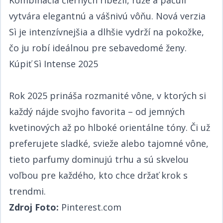
Kombinácia čiernych ríbezlí, ruže a pačuli
vytvára elegantnú a vášnivú vôňu. Nová verzia
Sì je intenzívnejšia a dlhšie vydrží na pokožke,
čo ju robí ideálnou pre sebavedomé ženy.​​​​‌ ‍ ​‍​‍‌‍ ‌ ​‍‌‍‍‌‌‍‌ ‌‍‍‌‌‍ ‍​‍​‍​ ‍‍​‍​‍‌ ​ ‌‍​‌‌‍ ‍‌‍‍‌‌ ‌​‌ ‍‌​‍ ‍‌‍‍‌‌‍ ​‍​‍​‍ ​​‍​‍‌‍‍​‌ ​‍‌‍‌‌‌‍‌‍​‍​‍​ ‍‍​‍​‍‌‍‍​‌ ‌​‌ ‌​‌ ​​​ ‍‍​‍ ​‍ ‌‍ ​‌‍ ‌‍​ ‌‍​‌‌‍ ​‌‍‍​‌‍ ‌ ​ ‌ ‌​​ ‍‍​ ​ ​ ​​​ ​​​ ​​​‍ ‌ ​ ‌ ‌​‌ ‌‌‌‍‌​‌‍‍‌‌‍ ​‍ ‌‍‍‌‌‍ ‍‌ ‌​‌‍‌‌‌‍ ‍‌ ‌​​‍ ‌‍‌‌‌‍‌​‌‍‍‌‌ ‌​​‍ ‌‍ ‌‌‍ ‌‍‌​‌‍‌‌​ ‌‌ ​​‌ ​‍‌‍‌‌‌ ​ ‌‍‌‌‌‍ ‍‌ ‌​‌‍​‌‌ ‌​‌‍‍‌‌‍ ‌‍ ‍​ ‍ ‌‍‍‌‌‍‌​​ ‌‌ ​​‌‍ ‌ ​ ‌ ‌​​‍ ‌​ ​‍​ ​‍​ ​‍​ ​‍​ ‍‌​ ‍‌​ ‍‌​ ‍ ‌ ‌​‌ ‍‌‌ ​​‌‍‌‌​ ‌‌ ​​‌‍ ‌ ​ ‌ ‌​​ ‍ ‌ ​​‌‍​‌‌ ‌​‌‍‍​​ ‌‌‍​ ‌‍ ‌‍ ‍‌ ‌​‌‍‌‌‌‍ ‍‌ ‌​​‍‌‌​ ‌‌‌​​‍‌‌ ‌‍‍ ‌‍‌‌‌ ‍‌​‍‌‌​ ​ ‌​‌​​‍‌‌​ ​ ‌​‌​​‍‌‌​ ​‍​ ​‍‌‍​‌‌‍​‍​ ​​​ ​‌​ ​‍​ ​‌​ ‌‍​ ​‍​ ‌‌​ ‍‌‌‍​‌‌‍‌‌​‍‌‌​ ​‍​ ​‍​‍‌‌​ ‌‌‌​‌​​‍ ‍‌‍​ ‌‍‍​‌‍‍‌‌‍ ​‌‍‌​‌ ​‍‌‍‌‌‌‍ ‍​‍‌‌​ ‌‌‌​​‍‌‌ ‌‍‍ ‌‍‌‌‌ ‍‌​‍‌‌​ ​ ‌​‌​​‍‌‌​ ​ ‌​‌​​‍‌‌​ ​‍​ ​‍‌‍​‌‌‍​‍​ ​​​ ​‌​ ​‍​ ​‌​ ‌‍​ ​‍​ ‌‌​ ‍‌‌‍​‌‌‍‌‌​ ​​​‍‌‌​ ​‍​ ​‍​‍‌‌​ ‌‌‌​‌​​‍ ‍‌ ‌​‌‍‌‌‌ ‍​‌ ‌​​ ‌‍​‍‌‍​‌‌ ​ ‌‍‌‌‌‌‌‌‌ ​‍‌‍ ​​ ‌‌‍‍​‌ ‌​‌ ‌​‌ ​​​‍‌‌​ ​ ‌​​‌​‍‌‌​ ​‍‌​‌‍​‍‌‌​ ​‍‌​‌‍‌‍ ​‌‍ ‌‍​ ‌‍​‌‌‍ ​‌‍‍​‌‍ ‌ ​ ‌ ‌​​‍‌‌​ ​ ‌​​‌​ ​ ​ ​​​ ​​​ ​​​‍‌‌​ ​‍‌​‌‍‌ ​ ‌ ‌​‌ ‌‌‌‍‌​‌‍‍‌‌‍ ​‍‌‍‌‍‍‌‌‍‌​​ ‌‌ ​​‌‍ ‌ ​ ‌ ‌​​‍ ‌​ ​‍​ ​‍​ ​‍​ ​‍​ ‍‌​ ‍‌​ ‍‌​‍‌‍‌ ‌​‌ ‍‌‌ ​​‌‍‌‌​ ‌‌ ​​‌‍ ‌ ​ ‌ ‌​​‍‌‍‌ ​​‌‍​‌‌ ‌​‌‍‍​​ ‌‌‍​ ‌‍ ‌‍ ‍‌ ‌​‌‍‌‌‌‍ ‍‌ ‌​​‍‌‌​ ‌‌‌​​‍‌‌ ‌‍‍ ‌‍‌‌‌ ‍‌​‍‌‌​ ​ ‌​‌​​‍‌‌​ ​ ‌​‌​​‍‌‌​ ​‍​ ​‍‌‍​‌‌‍​‍​ ​​​ ​‌​ ​‍​ ​‌​ ‌‍​ ​‍​ ‌‌​ ‍‌‌‍​‌‌‍‌‌​‍‌‌​ ​‍​ ​‍​‍‌‌​ ‌‌‌​‌​​‍ ‍‌‍​ ‌‍‍​‌‍‍‌‌‍ ​‌‍‌​‌ ​‍‌‍‌‌‌‍ ‍​‍‌‌​ ‌‌‌​​‍‌‌ ‌‍‍ ‌‍‌‌‌ ‍‌​‍‌‌​ ​ ‌​‌​​‍‌‌​ ​ ‌​‌​​‍‌‌​ ​‍​ ​‍‌‍​‌‌‍​‍​ ​​​ ​‌​ ​‍​ ​‌​ ‌‍​ ​‍​ ‌‌​ ‍‌‌‍​‌‌‍‌‌​ ​​​‍‌‌​ ​‍​ ​‍​‍‌‌​ ‌‌‌​‌​​‍ ‍‌ ‌​‌‍‌‌‌ ‍​‌ ‌​​‍‌‍‌ ​​‌‍‌‌‌ ​‍‌ ​ ‌ ​​‌‍‌‌‌‍​ ‌ ‌​‌‍‍‌‌ ‌‍‌‍‌‌​ ‌‌ ​​‌ ‌‌‌‍​‍‌‍ ​‌‍‍‌‌ ​ ‌‍‍​‌‍‌‌‌‍‌​​‍​‍‌ ‌
Kúpiť Sì Intense 2025​​​​‌ ‍ ​‍​‍‌‍ ‌ ​‍‌‍‍‌‌‍‌ ‌‍‍‌‌‍ ‍​‍​‍​ ‍‍​‍​‍‌ ​ ‌‍​‌‌‍ ‍‌‍‍‌‌ ‌​‌ ‍‌​‍ ‍‌‍‍‌‌‍ ​‍​‍​‍ ​​‍​‍‌‍‍​‌ ​‍‌‍‌‌‌‍‌‍​‍​‍​ ‍‍​‍​‍‌‍‍​‌ ‌​‌ ‌​‌ ​​​ ‍‍​‍ ​‍ ‌‍ ​‌‍ ‌‍​ ‌‍​‌‌‍ ​‌‍‍​‌‍ ‌ ​ ‌ ‌​​ ‍‍​ ​ ​ ​​​ ​​​ ​​​‍ ‌ ​ ‌ ‌​‌ ‌‌‌‍‌​‌‍‍‌‌‍ ​‍ ‌‍‍‌‌‍ ‍‌ ‌​‌‍‌‌‌‍ ‍‌ ‌​​‍ ‌‍‌‌‌‍‌​‌‍‍‌‌ ‌​​‍ ‌‍ ‌‌‍ ‌‍‌​‌‍‌‌​ ‌‌ ​​‌ ​‍‌‍‌‌‌ ​ ‌‍‌‌‌‍ ‍‌ ‌​‌‍​‌‌ ‌​‌‍‍‌‌‍ ‌‍ ‍​ ‍ ‌‍‍‌‌‍‌​​ ‌‌ ​​‌‍ ‌ ​ ‌ ‌​​‍ ‌​ ​‍​ ​‍​ ​‍​ ​‍​ ‍‌​ ‍‌​ ‍‌​ ‍ ‌ ‌​‌ ‍‌‌ ​​‌‍‌‌​ ‌‌ ​​‌‍ ‌ ​ ‌ ‌​​ ‍ ‌ ​​‌‍​‌‌ ‌​‌‍‍​​ ‌‌‍​ ‌‍ ‌‍ ‍‌ ‌​‌‍‌‌‌‍ ‍‌ ‌​​‍‌‌​ ‌‌‌​​‍‌‌ ‌‍‍ ‌‍‌‌‌ ‍‌​‍‌‌​ ​ ‌​‌​​‍‌‌​ ​ ‌​‌​​‍‌‌​ ​‍​ ​‍​ ​‍​ ‌‌​ ​‍​ ​ ​ ​ ‌‍‌​‌‍‌‍‌‍​‍‌‍​‌​ ‍‌​ ​‌‌‍‌‍​‍‌‌​ ​‍​ ​‍​‍‌‌​ ‌‌‌​‌​​‍ ‍‌‍​ ‌‍‍​‌‍‍‌‌‍ ​‌‍‌​‌ ​‍‌‍‌‌‌‍ ‍​‍‌‌​ ‌‌‌​​‍‌‌ ‌‍‍ ‌‍‌‌‌ ‍‌​‍‌‌​ ​ ‌​‌​​‍‌‌​ ​ ‌​‌​​‍‌‌​ ​‍​ ​‍​ ‌‍​ ​‌‌‍‌‍​ ‌‍​ ​‍​ ​‌‌‍‌‍‌‍‌​​ ‍‌‌‍​‌​ ​‍​ ‌‌​‍‌‌​ ​‍​ ​‍​‍‌‌​ ‌‌‌​‌​​‍ ‍‌ ‌​‌‍‌‌‌ ‍​‌ ‌​​ ‌‍​‍‌‍​‌‌ ​ ‌‍‌‌‌‌‌‌‌ ​‍‌‍ ​​ ‌‌‍‍​‌ ‌​‌ ‌​‌ ​​​‍‌‌​ ​ ‌​​‌​‍‌‌​ ​‍‌​‌‍​‍‌‌​ ​‍‌​‌‍‌‍ ​‌‍ ‌‍​ ‌‍​‌‌‍ ​‌‍‍​‌‍ ‌ ​ ‌ ‌​​‍‌‌​ ​ ‌​​‌​ ​ ​ ​​​ ​​​ ​​​‍‌‌​ ​‍‌​‌‍‌ ​ ‌ ‌​‌ ‌‌‌‍‌​‌‍‍‌‌‍ ​‍‌‍‌‍‍‌‌‍‌​​ ‌‌ ​​‌‍ ‌ ​ ‌ ‌​​‍ ‌​ ​‍​ ​‍​ ​‍​ ​‍​ ‍‌​ ‍‌​ ‍‌​‍‌‍‌ ‌​‌ ‍‌‌ ​​‌‍‌‌​ ‌‌ ​​‌‍ ‌ ​ ‌ ‌​​‍‌‍‌ ​​‌‍​‌‌ ‌​‌‍‍​​ ‌‌‍​ ‌‍ ‌‍ ‍‌ ‌​‌‍‌‌‌‍ ‍‌ ‌​​‍‌‌​ ‌‌‌​​‍‌‌ ‌‍‍ ‌‍‌‌‌ ‍‌​‍‌‌​ ​ ‌​‌​​‍‌‌​ ​ ‌​‌​​‍‌‌​ ​‍​ ​‍​ ​‍​ ‌‌​ ​‍​ ​ ​ ​ ‌‍‌​‌‍‌‍‌‍​‍‌‍​‌​ ‍‌​ ​‌‌‍‌‍​‍‌‌​ ​‍​ ​‍​‍‌‌​ ‌‌‌​‌​​‍ ‍‌‍​ ‌‍‍​‌‍‍‌‌‍ ​‌‍‌​‌ ​‍‌‍‌‌‌‍ ‍​‍‌‌​ ‌‌‌​​‍‌‌ ‌‍‍ ‌‍‌‌‌ ‍‌​‍‌‌​ ​ ‌​‌​​‍‌‌​ ​ ‌​‌​​‍‌‌​ ​‍​ ​‍​ ‌‍​ ​‌‌‍‌‍​ ‌‍​ ​‍​ ​‌‌‍‌‍‌‍‌​​ ‍‌‌‍​‌​ ​‍​ ‌‌​‍‌‌​ ​‍​ ​‍​‍‌‌​ ‌‌‌​‌​​‍ ‍‌ ‌​‌‍‌‌‌ ‍​‌ ‌​​‍‌‍‌ ​​‌‍‌‌‌ ​‍‌ ​ ‌ ​​‌‍‌‌‌‍​ ‌ ‌​‌‍‍‌‌ ‌‍‌‍‌‌​ ‌‌ ​​‌ ‌‌‌‍​‍‌‍ ​‌‍‍‌‌ ​ ‌‍‍​‌‍‌‌‌‍‌​​‍​‍‌ ‌
Rok 2025 prináša rozmanité vône, v ktorých si
každý nájde svojho favorita – od jemných
kvetinových až po hlboké orientálne tóny. Či už
preferujete sladké, svieže alebo tajomné vône,
tieto parfumy dominujú trhu a sú skvelou
voľbou pre každého, kto chce držať krok s
trendmi.​​​​‌ ‍ ​‍​‍‌‍ ‌ ​‍‌‍‍‌‌‍‌ ‌‍‍‌‌‍ ‍​‍​‍​ ‍‍​‍​‍‌ ​ ‌‍​‌‌‍ ‍‌‍‍‌‌ ‌​‌ ‍‌​‍ ‍‌‍‍‌‌‍ ​‍​‍​‍ ​​‍​‍‌‍‍​‌ ​‍‌‍‌‌‌‍‌‍​‍​‍​ ‍‍​‍​‍‌‍‍​‌ ‌​‌ ‌​‌ ​​​ ‍‍​‍ ​‍ ‌‍ ​‌‍ ‌‍​ ‌‍​‌‌‍ ​‌‍‍​‌‍ ‌ ​ ‌ ‌​​ ‍‍​ ​ ​ ​​​ ​​​ ​​​‍ ‌ ​ ‌ ‌​‌ ‌‌‌‍‌​‌‍‍‌‌‍ ​‍ ‌‍‍‌‌‍ ‍‌ ‌​‌‍‌‌‌‍ ‍‌ ‌​​‍ ‌‍‌‌‌‍‌​‌‍‍‌‌ ‌​​‍ ‌‍ ‌‌‍ ‌‍‌​‌‍‌‌​ ‌‌ ​​‌ ​‍‌‍‌‌‌ ​ ‌‍‌‌‌‍ ‍‌ ‌​‌‍​‌‌ ‌​‌‍‍‌‌‍ ‌‍ ‍​ ‍ ‌‍‍‌‌‍‌​​ ‌‌ ​​‌‍ ‌ ​ ‌ ‌​​‍ ‌​ ​‍​ ​‍​ ​‍​ ​‍​ ‍‌​ ‍‌​ ‍‌​ ‍ ‌ ‌​‌ ‍‌‌ ​​‌‍‌‌​ ‌‌ ​​‌‍ ‌ ​ ‌ ‌​​ ‍ ‌ ​​‌‍​‌‌ ‌​‌‍‍​​ ‌‌‍​ ‌‍ ‌‍ ‍‌ ‌​‌‍‌‌‌‍ ‍‌ ‌​​‍‌‌​ ‌‌‌​​‍‌‌ ‌‍‍ ‌‍‌‌‌ ‍‌​‍‌‌​ ​ ‌​‌​​‍‌‌​ ​ ‌​‌​​‍‌‌​ ​‍​ ​‍‌‍‌​​ ‌‌‌‍​‌​ ‍​‌‍​‍‌‍‌​‌‍​ ‌‍‌​‌‍​ ‌‍‌‍​ ​ ‌‍‌‌​‍‌‌​ ​‍​ ​‍​‍‌‌​ ‌‌‌​‌​​‍ ‍‌‍​ ‌‍‍​‌‍‍‌‌‍ ​‌‍‌​‌ ​‍‌‍‌‌‌‍ ‍​‍‌‌​ ‌‌‌​​‍‌‌ ‌‍‍ ‌‍‌‌‌ ‍‌​‍‌‌​ ​ ‌​‌​​‍‌‌​ ​ ‌​‌​​‍‌‌​ ​‍​ ​‍‌‍‌​​ ‌‌‌‍​‌​ ‍​‌‍​‍‌‍‌​‌‍​ ‌‍‌​‌‍​ ‌‍‌‍​ ​ ‌‍‌‌​ ​​​‍‌‌​ ​‍​ ​‍​‍‌‌​ ‌‌‌​‌​​‍ ‍‌ ‌​‌‍‌‌‌ ‍​‌ ‌​​ ‌‍​‍‌‍​‌‌ ​ ‌‍‌‌‌‌‌‌‌ ​‍‌‍ ​​ ‌‌‍‍​‌ ‌​‌ ‌​‌ ​​​‍‌‌​ ​ ‌​​‌​‍‌‌​ ​‍‌​‌‍​‍‌‌​ ​‍‌​‌‍‌‍ ​‌‍ ‌‍​ ‌‍​‌‌‍ ​‌‍‍​‌‍ ‌ ​ ‌ ‌​​‍‌‌​ ​ ‌​​‌​ ​ ​ ​​​ ​​​ ​​​‍‌‌​ ​‍‌​‌‍‌ ​ ‌ ‌​‌ ‌‌‌‍‌​‌‍‍‌‌‍ ​‍‌‍‌‍‍‌‌‍‌​​ ‌‌ ​​‌‍ ‌ ​ ‌ ‌​​‍ ‌​ ​‍​ ​‍​ ​‍​ ​‍​ ‍‌​ ‍‌​ ‍‌​‍‌‍‌ ‌​‌ ‍‌‌ ​​‌‍‌‌​ ‌‌ ​​‌‍ ‌ ​ ‌ ‌​​‍‌‍‌ ​​‌‍​‌‌ ‌​‌‍‍​​ ‌‌‍​ ‌‍ ‌‍ ‍‌ ‌​‌‍‌‌‌‍ ‍‌ ‌​​‍‌‌​ ‌‌‌​​‍‌‌ ‌‍‍ ‌‍‌‌‌ ‍‌​‍‌‌​ ​ ‌​‌​​‍‌‌​ ​ ‌​‌​​‍‌‌​ ​‍​ ​‍‌‍‌​​ ‌‌‌‍​‌​ ‍​‌‍​‍‌‍‌​‌‍​ ‌‍‌​‌‍​ ‌‍‌‍​ ​ ‌‍‌‌​‍‌‌​ ​‍​ ​‍​‍‌‌​ ‌‌‌​‌​​‍ ‍‌‍​ ‌‍‍​‌‍‍‌‌‍ ​‌‍‌​‌ ​‍‌‍‌‌‌‍ ‍​‍‌‌​ ‌‌‌​​‍‌‌ ‌‍‍ ‌‍‌‌‌ ‍‌​‍‌‌​ ​ ‌​‌​​‍‌‌​ ​ ‌​‌​​‍‌‌​ ​‍​ ​‍‌‍‌​​ ‌‌‌‍​‌​ ‍​‌‍​‍‌‍‌​‌‍​ ‌‍‌​‌‍​ ‌‍‌‍​ ​ ‌‍‌‌​ ​​​‍‌‌​ ​‍​ ​‍​‍‌‌​ ‌‌‌​‌​​‍ ‍‌ ‌​‌‍‌‌‌ ‍​‌ ‌​​‍‌‍‌ ​​‌‍‌‌‌ ​‍‌ ​ ‌ ​​‌‍‌‌‌‍​ ‌ ‌​‌‍‍‌‌ ‌‍‌‍‌‌​ ‌‌ ​​‌ ‌‌‌‍​‍‌‍ ​‌‍‍‌‌ ​ ‌‍‍​‌‍‌‌‌‍‌​​‍​‍‌ ‌
Zdroj Foto: ​​​​‌ ‍ ​‍​‍‌‍ ‌ ​‍‌‍‍‌‌‍‌ ‌‍‍‌‌‍ ‍​‍​‍​ ‍‍​‍​‍‌ ​ ‌‍​‌‌‍ ‍‌‍‍‌‌ ‌​‌ ‍‌​‍ ‍‌‍‍‌‌‍ ​‍​‍​‍ ​​‍​‍‌‍‍​‌ ​‍‌‍‌‌‌‍‌‍​‍​‍​ ‍‍​‍​‍‌‍‍​‌ ‌​‌ ‌​‌ ​​​ ‍‍​‍ ​‍ ‌‍ ​‌‍ ‌‍​ ‌‍​‌‌‍ ​‌‍‍​‌‍ ‌ ​ ‌ ‌​​ ‍‍​ ​ ​ ​​​ ​​​ ​​​‍ ‌ ​ ‌ ‌​‌ ‌‌‌‍‌​‌‍‍‌‌‍ ​‍ ‌‍‍‌‌‍ ‍‌ ‌​‌‍‌‌‌‍ ‍‌ ‌​​‍ ‌‍‌‌‌‍‌​‌‍‍‌‌ ‌​​‍ ‌‍ ‌‌‍ ‌‍‌​‌‍‌‌​ ‌‌ ​​‌ ​‍‌‍‌‌‌ ​ ‌‍‌‌‌‍ ‍‌ ‌​‌‍​‌‌ ‌​‌‍‍‌‌‍ ‌‍ ‍​ ‍ ‌‍‍‌‌‍‌​​ ‌‌ ​​‌‍ ‌ ​ ‌ ‌​​‍ ‌​ ​‍​ ​‍​ ​‍​ ​‍​ ‍‌​ ‍‌​ ‍‌​ ‍ ‌ ‌​‌ ‍‌‌ ​​‌‍‌‌​ ‌‌ ​​‌‍ ‌ ​ ‌ ‌​​ ‍ ‌ ​​‌‍​‌‌ ‌​‌‍‍​​ ‌‌‍​ ‌‍ ‌‍ ‍‌ ‌​‌‍‌‌‌‍ ‍‌ ‌​​‍‌‌​ ‌‌‌​​‍‌‌ ‌‍‍ ‌‍‌‌‌ ‍‌​‍‌‌​ ​ ‌​‌​​‍‌‌​ ​ ‌​‌​​‍‌‌​ ​‍​ ​‍‌‍‌‍​ ‌‌​ ‌​‌‍​‌‌‍​‌​ ‌‍​ ​ ‌‍‌​​ ‍​‌‍‌‌​ ​‌‌‍‌‍​‍‌‌​ ​‍​ ​‍​‍‌‌​ ‌‌‌​‌​​‍ ‍‌‍​ ‌‍‍​‌‍‍‌‌‍ ​‌‍‌​‌ ​‍‌‍‌‌‌‍ ‍​‍‌‌​ ‌‌‌​​‍‌‌ ‌‍‍ ‌‍‌‌‌ ‍‌​‍‌‌​ ​ ‌​‌​​‍‌‌​ ​ ‌​‌​​‍‌‌​ ​‍​ ​‍‌‍‌‍​ ‌‌​ ‌​‌‍​‌‌‍​‌​ ‌‍​ ​ ‌‍‌​​ ‍​‌‍‌‌​ ​‌‌‍‌‍​ ​​​‍‌‌​ ​‍​ ​‍​‍‌‌​ ‌‌‌​‌​​‍ ‍‌ ‌​‌‍‌‌‌ ‍​‌ ‌​​ ‌‍​‍‌‍​‌‌ ​ ‌‍‌‌‌‌‌‌‌ ​‍‌‍ ​​ ‌‌‍‍​‌ ‌​‌ ‌​‌ ​​​‍‌‌​ ​ ‌​​‌​‍‌‌​ ​‍‌​‌‍​‍‌‌​ ​‍‌​‌‍‌‍ ​‌‍ ‌‍​ ‌‍​‌‌‍ ​‌‍‍​‌‍ ‌ ​ ‌ ‌​​‍‌‌​ ​ ‌​​‌​ ​ ​ ​​​ ​​​ ​​​‍‌‌​ ​‍‌​‌‍‌ ​ ‌ ‌​‌ ‌‌‌‍‌​‌‍‍‌‌‍ ​‍‌‍‌‍‍‌‌‍‌​​ ‌‌ ​​‌‍ ‌ ​ ‌ ‌​​‍ ‌​ ​‍​ ​‍​ ​‍​ ​‍​ ‍‌​ ‍‌​ ‍‌​‍‌‍‌ ‌​‌ ‍‌‌ ​​‌‍‌‌​ ‌‌ ​​‌‍ ‌ ​ ‌ ‌​​‍‌‍‌ ​​‌‍​‌‌ ‌​‌‍‍​​ ‌‌‍​ ‌‍ ‌‍ ‍‌ ‌​‌‍‌‌‌‍ ‍‌ ‌​​‍‌‌​ ‌‌‌​​‍‌‌ ‌‍‍ ‌‍‌‌‌ ‍‌​‍‌‌​ ​ ‌​‌​​‍‌‌​ ​ ‌​‌​​‍‌‌​ ​‍​ ​‍‌‍‌‍​ ‌‌​ ‌​‌‍​‌‌‍​‌​ ‌‍​ ​ ‌‍‌​​ ‍​‌‍‌‌​ ​‌‌‍‌‍​‍‌‌​ ​‍​ ​‍​‍‌‌​ ‌‌‌​‌​​‍ ‍‌‍​ ‌‍‍​‌‍‍‌‌‍ ​‌‍‌​‌ ​‍‌‍‌‌‌‍ ‍​‍‌‌​ ‌‌‌​​‍‌‌ ‌‍‍ ‌‍‌‌‌ ‍‌​‍‌‌​ ​ ‌​‌​​‍‌‌​ ​ ‌​‌​​‍‌‌​ ​‍​ ​‍‌‍‌‍​ ‌‌​ ‌​‌‍​‌‌‍​‌​ ‌‍​ ​ ‌‍‌​​ ‍​‌‍‌‌​ ​‌‌‍‌‍​ ​​​‍‌‌​ ​‍​ ​‍​‍‌‌​ ‌‌‌​‌​​‍ ‍‌ ‌​‌‍‌‌‌ ‍​‌ ‌​​‍‌‍‌ ​​‌‍‌‌‌ ​‍‌ ​ ‌ ​​‌‍‌‌‌‍​ ‌ ‌​‌‍‍‌‌ ‌‍‌‍‌‌​ ‌‌ ​​‌ ‌‌‌‍​‍‌‍ ​‌‍‍‌‌ ​ ‌‍‍​‌‍‌‌‌‍‌​​‍​‍‌ ‌
Pinterest.com​​​​‌ ‍ ​‍​‍‌‍ ‌ ​‍‌‍‍‌‌‍‌ ‌‍‍‌‌‍ ‍​‍​‍​ ‍‍​‍​‍‌ ​ ‌‍​‌‌‍ ‍‌‍‍‌‌ ‌​‌ ‍‌​‍ ‍‌‍‍‌‌‍ ​‍​‍​‍ ​​‍​‍‌‍‍​‌ ​‍‌‍‌‌‌‍‌‍​‍​‍​ ‍‍​‍​‍‌‍‍​‌ ‌​‌ ‌​‌ ​​​ ‍‍​‍ ​‍ ‌‍ ​‌‍ ‌‍​ ‌‍​‌‌‍ ​‌‍‍​‌‍ ‌ ​ ‌ ‌​​ ‍‍​ ​ ​ ​​​ ​​​ ​​​‍ ‌ ​ ‌ ‌​‌ ‌‌‌‍‌​‌‍‍‌‌‍ ​‍ ‌‍‍‌‌‍ ‍‌ ‌​‌‍‌‌‌‍ ‍‌ ‌​​‍ ‌‍‌‌‌‍‌​‌‍‍‌‌ ‌​​‍ ‌‍ ‌‌‍ ‌‍‌​‌‍‌‌​ ‌‌ ​​‌ ​‍‌‍‌‌‌ ​ ‌‍‌‌‌‍ ‍‌ ‌​‌‍​‌‌ ‌​‌‍‍‌‌‍ ‌‍ ‍​ ‍ ‌‍‍‌‌‍‌​​ ‌‌ ​​‌‍ ‌ ​ ‌ ‌​​‍ ‌​ ​‍​ ​‍​ ​‍​ ​‍​ ‍‌​ ‍‌​ ‍‌​ ‍ ‌ ‌​‌ ‍‌‌ ​​‌‍‌‌​ ‌‌ ​​‌‍ ‌ ​ ‌ ‌​​ ‍ ‌ ​​‌‍​‌‌ ‌​‌‍‍​​ ‌‌‍​ ‌‍ ‌‍ ‍‌ ‌​‌‍‌‌‌‍ ‍‌ ‌​​‍‌‌​ ‌‌‌​​‍‌‌ ‌‍‍ ‌‍‌‌‌ ‍‌​‍‌‌​ ​ ‌​‌​​‍‌‌​ ​ ‌​‌​​‍‌‌​ ​‍​ ​‍‌‍‌‍​ ‌‌​ ‌​‌‍​‌‌‍​‌​ ‌‍​ ​ ‌‍‌​​ ‍​‌‍‌‌​ ​‌‌‍‌‍​‍‌‌​ ​‍​ ​‍​‍‌‌​ ‌‌‌​‌​​‍ ‍‌‍​ ‌‍‍​‌‍‍‌‌‍ ​‌‍‌​‌ ​‍‌‍‌‌‌‍ ‍​‍‌‌​ ‌‌‌​​‍‌‌ ‌‍‍ ‌‍‌‌‌ ‍‌​‍‌‌​ ​ ‌​‌​​‍‌‌​ ​ ‌​‌​​‍‌‌​ ​‍​ ​‍‌‍‌‍​ ‌‌​ ‌​‌‍​‌‌‍​‌​ ‌‍​ ​ ‌‍‌​​ ‍​‌‍‌‌​ ​‌‌‍‌‍​ ​‌​‍‌‌​ ​‍​ ​‍​‍‌‌​ ‌‌‌​‌​​‍ ‍‌ ‌​‌‍‌‌‌ ‍​‌ ‌​​ ‌‍​‍‌‍​‌‌ ​ ‌‍‌‌‌‌‌‌‌ ​‍‌‍ ​​ ‌‌‍‍​‌ ‌​‌ ‌​‌ ​​​‍‌‌​ ​ ‌​​‌​‍‌‌​ ​‍‌​‌‍​‍‌‌​ ​‍‌​‌‍‌‍ ​‌‍ ‌‍​ ‌‍​‌‌‍ ​‌‍‍​‌‍ ‌ ​ ‌ ‌​​‍‌‌​ ​ ‌​​‌​ ​ ​ ​​​ ​​​ ​​​‍‌‌​ ​‍‌​‌‍‌ ​ ‌ ‌​‌ ‌‌‌‍‌​‌‍‍‌‌‍ ​‍‌‍‌‍‍‌‌‍‌​​ ‌‌ ​​‌‍ ‌ ​ ‌ ‌​​‍ ‌​ ​‍​ ​‍​ ​‍​ ​‍​ ‍‌​ ‍‌​ ‍‌​‍‌‍‌ ‌​‌ ‍‌‌ ​​‌‍‌‌​ ‌‌ ​​‌‍ ‌ ​ ‌ ‌​​‍‌‍‌ ​​‌‍​‌‌ ‌​‌‍‍​​ ‌‌‍​ ‌‍ ‌‍ ‍‌ ‌​‌‍‌‌‌‍ ‍‌ ‌​​‍‌‌​ ‌‌‌​​‍‌‌ ‌‍‍ ‌‍‌‌‌ ‍‌​‍‌‌​ ​ ‌​‌​​‍‌‌​ ​ ‌​‌​​‍‌‌​ ​‍​ ​‍‌‍‌‍​ ‌‌​ ‌​‌‍​‌‌‍​‌​ ‌‍​ ​ ‌‍‌​​ ‍​‌‍‌‌​ ​‌‌‍‌‍​‍‌‌​ ​‍​ ​‍​‍‌‌​ ‌‌‌​‌​​‍ ‍‌‍​ ‌‍‍​‌‍‍‌‌‍ ​‌‍‌​‌ ​‍‌‍‌‌‌‍ ‍​‍‌‌​ ‌‌‌​​‍‌‌ ‌‍‍ ‌‍‌‌‌ ‍‌​‍‌‌​ ​ ‌​‌​​‍‌‌​ ​ ‌​‌​​‍‌‌​ ​‍​ ​‍‌‍‌‍​ ‌‌​ ‌​‌‍​‌‌‍​‌​ ‌‍​ ​ ‌‍‌​​ ‍​‌‍‌‌​ ​‌‌‍‌‍​ ​‌​‍‌‌​ ​‍​ ​‍​‍‌‌​ ‌‌‌​‌​​‍ ‍‌ ‌​‌‍‌‌‌ ‍​‌ ‌​​‍‌‍‌ ​​‌‍‌‌‌ ​‍‌ ​ ‌ ​​‌‍‌‌‌‍​ ‌ ‌​‌‍‍‌‌ ‌‍‌‍‌‌​ ‌‌ ​​‌ ‌‌‌‍​‍‌‍ ​‌‍‍‌‌ ​ ‌‍‍​‌‍‌‌‌‍‌​​‍​‍‌ ‌