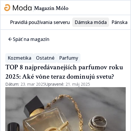
Magazín Mólo
Pravidlá používania serveru
Dámska móda
Pánska 
Späť na magazín
Kozmetika​​​​‌ ‍ ​‍​‍‌‍ ‌ ​‍‌‍‍‌‌‍‌ ‌‍‍‌‌‍ ‍​‍​‍​ ‍‍​‍​‍‌ ​ ‌‍​‌‌‍ ‍‌‍‍‌‌ ‌​‌ ‍‌​‍ ‍‌‍‍‌‌‍ ​‍​‍​‍ ​​‍​‍‌‍‍​‌ ​‍‌‍‌‌‌‍‌‍​‍​‍​ ‍‍​‍​‍‌‍‍​‌ ‌​‌ ‌​‌ ​​​ ‍‍​‍ ​‍ ‌‍ ​‌‍ ‌‍​ ‌‍​‌‌‍ ​‌‍‍​‌‍ ‌ ​ ‌ ‌​​ ‍‍​ ​ ​ ​​​ ​​​ ​​​‍ ‌ ​ ‌ ‌​‌ ‌‌‌‍‌​‌‍‍‌‌‍ ​‍ ‌‍‍‌‌‍ ‍‌ ‌​‌‍‌‌‌‍ ‍‌ ‌​​‍ ‌‍‌‌‌‍‌​‌‍‍‌‌ ‌​​‍ ‌‍ ‌‌‍ ‌‍‌​‌‍‌‌​ ‌‌ ​​‌ ​‍‌‍‌‌‌ ​ ‌‍‌‌‌‍ ‍‌ ‌​‌‍​‌‌ ‌​‌‍‍‌‌‍ ‌‍ ‍​ ‍ ‌‍‍‌‌‍‌​​ ‌‌‍​ ‌‍​‌‌ ‌​‌‍‌‌‌‍‌ ‌‍ ‌ ​‍‌ ‍‌​‍ ‌​ ​‌​ ‌ ​ ‍ ‌ ‌​‌ ‍‌‌ ​​‌‍‌‌​ ‌‌‍​ ‌‍​‌‌ ‌​‌‍‌‌‌‍‌ ‌‍ ‌ ​‍‌ ‍‌​ ‍ ‌ ​​‌‍​‌‌ ‌​‌‍‍​​ ‌‌‍ ‍‌‍​‌‌‍ ‌‌‍‌‌​ ‌‍​‍‌‍​‌‌ ​ ‌‍‌‌‌‌‌‌‌ ​‍‌‍ ​​ ‌‌‍‍​‌ ‌​‌ ‌​‌ ​​​‍‌‌​ ​ ‌​​‌​‍‌‌​ ​‍‌​‌‍​‍‌‌​ ​‍‌​‌‍‌‍ ​‌‍ ‌‍​ ‌‍​‌‌‍ ​‌‍‍​‌‍ ‌ ​ ‌ ‌​​‍‌‌​ ​ ‌​​‌​ ​ ​ ​​​ ​​​ ​​​‍‌‌​ ​‍‌​‌‍‌ ​ ‌ ‌​‌ ‌‌‌‍‌​‌‍‍‌‌‍ ​‍‌‍‌‍‍‌‌‍‌​​ ‌‌‍​ ‌‍​‌‌ ‌​‌‍‌‌‌‍‌ ‌‍ ‌ ​‍‌ ‍‌​‍ ‌​ ​‌​ ‌ ​‍‌‍‌ ‌​‌ ‍‌‌ ​​‌‍‌‌​ ‌‌‍​ ‌‍​‌‌ ‌​‌‍‌‌‌‍‌ ‌‍ ‌ ​‍‌ ‍‌​‍‌‍‌ ​​‌‍​‌‌ ‌​‌‍‍​​ ‌‌‍ ‍‌‍​‌‌‍ ‌‌‍‌‌​‍‌‍‌ ​​‌‍‌‌‌ ​‍‌ ​ ‌ ​​‌‍‌‌‌‍​ ‌ ‌​‌‍‍‌‌ ‌‍‌‍‌‌​ ‌‌ ​​‌ ‌‌‌‍​‍‌‍ ​‌‍‍‌‌ ​ ‌‍‍​‌‍‌‌‌‍‌​​‍​‍‌ ‌
Ostatné​​​​‌ ‍ ​‍​‍‌‍ ‌ ​‍‌‍‍‌‌‍‌ ‌‍‍‌‌‍ ‍​‍​‍​ ‍‍​‍​‍‌ ​ ‌‍​‌‌‍ ‍‌‍‍‌‌ ‌​‌ ‍‌​‍ ‍‌‍‍‌‌‍ ​‍​‍​‍ ​​‍​‍‌‍‍​‌ ​‍‌‍‌‌‌‍‌‍​‍​‍​ ‍‍​‍​‍‌‍‍​‌ ‌​‌ ‌​‌ ​​​ ‍‍​‍ ​‍ ‌‍ ​‌‍ ‌‍​ ‌‍​‌‌‍ ​‌‍‍​‌‍ ‌ ​ ‌ ‌​​ ‍‍​ ​ ​ ​​​ ​​​ ​​​‍ ‌ ​ ‌ ‌​‌ ‌‌‌‍‌​‌‍‍‌‌‍ ​‍ ‌‍‍‌‌‍ ‍‌ ‌​‌‍‌‌‌‍ ‍‌ ‌​​‍ ‌‍‌‌‌‍‌​‌‍‍‌‌ ‌​​‍ ‌‍ ‌‌‍ ‌‍‌​‌‍‌‌​ ‌‌ ​​‌ ​‍‌‍‌‌‌ ​ ‌‍‌‌‌‍ ‍‌ ‌​‌‍​‌‌ ‌​‌‍‍‌‌‍ ‌‍ ‍​ ‍ ‌‍‍‌‌‍‌​​ ‌‌‍​ ‌‍​‌‌ ‌​‌‍‌‌‌‍‌ ‌‍ ‌ ​‍‌ ‍‌​‍ ‌​ ‌​​ ​ ​ ​ ​ ​‍​ ‍ ‌ ‌​‌ ‍‌‌ ​​‌‍‌‌​ ‌‌‍​ ‌‍​‌‌ ‌​‌‍‌‌‌‍‌ ‌‍ ‌ ​‍‌ ‍‌​ ‍ ‌ ​​‌‍​‌‌ ‌​‌‍‍​​ ‌‌‍ ‍‌‍​‌‌‍ ‌‌‍‌‌​ ‌‍​‍‌‍​‌‌ ​ ‌‍‌‌‌‌‌‌‌ ​‍‌‍ ​​ ‌‌‍‍​‌ ‌​‌ ‌​‌ ​​​‍‌‌​ ​ ‌​​‌​‍‌‌​ ​‍‌​‌‍​‍‌‌​ ​‍‌​‌‍‌‍ ​‌‍ ‌‍​ ‌‍​‌‌‍ ​‌‍‍​‌‍ ‌ ​ ‌ ‌​​‍‌‌​ ​ ‌​​‌​ ​ ​ ​​​ ​​​ ​​​‍‌‌​ ​‍‌​‌‍‌ ​ ‌ ‌​‌ ‌‌‌‍‌​‌‍‍‌‌‍ ​‍‌‍‌‍‍‌‌‍‌​​ ‌‌‍​ ‌‍​‌‌ ‌​‌‍‌‌‌‍‌ ‌‍ ‌ ​‍‌ ‍‌​‍ ‌​ ‌​​ ​ ​ ​ ​ ​‍​‍‌‍‌ ‌​‌ ‍‌‌ ​​‌‍‌‌​ ‌‌‍​ ‌‍​‌‌ ‌​‌‍‌‌‌‍‌ ‌‍ ‌ ​‍‌ ‍‌​‍‌‍‌ ​​‌‍​‌‌ ‌​‌‍‍​​ ‌‌‍ ‍‌‍​‌‌‍ ‌‌‍‌‌​‍‌‍‌ ​​‌‍‌‌‌ ​‍‌ ​ ‌ ​​‌‍‌‌‌‍​ ‌ ‌​‌‍‍‌‌ ‌‍‌‍‌‌​ ‌‌ ​​‌ ‌‌‌‍​‍‌‍ ​‌‍‍‌‌ ​ ‌‍‍​‌‍‌‌‌‍‌​​‍​‍‌ ‌
Parfumy​​​​‌ ‍ ​‍​‍‌‍ ‌ ​‍‌‍‍‌‌‍‌ ‌‍‍‌‌‍ ‍​‍​‍​ ‍‍​‍​‍‌ ​ ‌‍​‌‌‍ ‍‌‍‍‌‌ ‌​‌ ‍‌​‍ ‍‌‍‍‌‌‍ ​‍​‍​‍ ​​‍​‍‌‍‍​‌ ​‍‌‍‌‌‌‍‌‍​‍​‍​ ‍‍​‍​‍‌‍‍​‌ ‌​‌ ‌​‌ ​​​ ‍‍​‍ ​‍ ‌‍ ​‌‍ ‌‍​ ‌‍​‌‌‍ ​‌‍‍​‌‍ ‌ ​ ‌ ‌​​ ‍‍​ ​ ​ ​​​ ​​​ ​​​‍ ‌ ​ ‌ ‌​‌ ‌‌‌‍‌​‌‍‍‌‌‍ ​‍ ‌‍‍‌‌‍ ‍‌ ‌​‌‍‌‌‌‍ ‍‌ ‌​​‍ ‌‍‌‌‌‍‌​‌‍‍‌‌ ‌​​‍ ‌‍ ‌‌‍ ‌‍‌​‌‍‌‌​ ‌‌ ​​‌ ​‍‌‍‌‌‌ ​ ‌‍‌‌‌‍ ‍‌ ‌​‌‍​‌‌ ‌​‌‍‍‌‌‍ ‌‍ ‍​ ‍ ‌‍‍‌‌‍‌​​ ‌‌‍​ ‌‍​‌‌ ‌​‌‍‌‌‌‍‌ ‌‍ ‌ ​‍‌ ‍‌​‍ ‌​ ‌​​ ‌‍​ ‍ ‌ ‌​‌ ‍‌‌ ​​‌‍‌‌​ ‌‌‍​ ‌‍​‌‌ ‌​‌‍‌‌‌‍‌ ‌‍ ‌ ​‍‌ ‍‌​ ‍ ‌ ​​‌‍​‌‌ ‌​‌‍‍​​ ‌‌‍ ‍‌‍​‌‌‍ ‌‌‍‌‌​ ‌‍​‍‌‍​‌‌ ​ ‌‍‌‌‌‌‌‌‌ ​‍‌‍ ​​ ‌‌‍‍​‌ ‌​‌ ‌​‌ ​​​‍‌‌​ ​ ‌​​‌​‍‌‌​ ​‍‌​‌‍​‍‌‌​ ​‍‌​‌‍‌‍ ​‌‍ ‌‍​ ‌‍​‌‌‍ ​‌‍‍​‌‍ ‌ ​ ‌ ‌​​‍‌‌​ ​ ‌​​‌​ ​ ​ ​​​ ​​​ ​​​‍‌‌​ ​‍‌​‌‍‌ ​ ‌ ‌​‌ ‌‌‌‍‌​‌‍‍‌‌‍ ​‍‌‍‌‍‍‌‌‍‌​​ ‌‌‍​ ‌‍​‌‌ ‌​‌‍‌‌‌‍‌ ‌‍ ‌ ​‍‌ ‍‌​‍ ‌​ ‌​​ ‌‍​‍‌‍‌ ‌​‌ ‍‌‌ ​​‌‍‌‌​ ‌‌‍​ ‌‍​‌‌ ‌​‌‍‌‌‌‍‌ ‌‍ ‌ ​‍‌ ‍‌​‍‌‍‌ ​​‌‍​‌‌ ‌​‌‍‍​​ ‌‌‍ ‍‌‍​‌‌‍ ‌‌‍‌‌​‍‌‍‌ ​​‌‍‌‌‌ ​‍‌ ​ ‌ ​​‌‍‌‌‌‍​ ‌ ‌​‌‍‍‌‌ ‌‍‌‍‌‌​ ‌‌ ​​‌ ‌‌‌‍​‍‌‍ ​‌‍‍‌‌ ​ ‌‍‍​‌‍‌‌‌‍‌​​‍​‍‌ ‌
TOP 8 najpredávanejších parfumov roku
2025: Aké vône teraz dominujú svetu?​​​​‌ ‍ ​‍​‍‌‍ ‌ ​‍‌‍‍‌‌‍‌ ‌‍‍‌‌‍ ‍​‍​‍​ ‍‍​‍​‍‌ ​ ‌‍​‌‌‍ ‍‌‍‍‌‌ ‌​‌ ‍‌​‍ ‍‌‍‍‌‌‍ ​‍​‍​‍ ​​‍​‍‌‍‍​‌ ​‍‌‍‌‌‌‍‌‍​‍​‍​ ‍‍​‍​‍‌‍‍​‌ ‌​‌ ‌​‌ ​​​ ‍‍​‍ ​‍ ‌‍ ​‌‍ ‌‍​ ‌‍​‌‌‍ ​‌‍‍​‌‍ ‌ ​ ‌ ‌​​ ‍‍​ ​ ​ ​​​ ​​​ ​​​‍ ‌ ​ ‌ ‌​‌ ‌‌‌‍‌​‌‍‍‌‌‍ ​‍ ‌‍‍‌‌‍ ‍‌ ‌​‌‍‌‌‌‍ ‍‌ ‌​​‍ ‌‍‌‌‌‍‌​‌‍‍‌‌ ‌​​‍ ‌‍ ‌‌‍ ‌‍‌​‌‍‌‌​ ‌‌ ​​‌ ​‍‌‍‌‌‌ ​ ‌‍‌‌‌‍ ‍‌ ‌​‌‍​‌‌ ‌​‌‍‍‌‌‍ ‌‍ ‍​ ‍ ‌‍‍‌‌‍‌​​ ‌‌ ​​‌‍ ‌ ​ ‌ ‌​​‍ ‌​ ​‍​ ​‍​ ​‍​ ​‍​ ‍‌​ ‍‌​ ‍‌​ ‍ ‌ ‌​‌ ‍‌‌ ​​‌‍‌‌​ ‌‌ ​​‌‍ ‌ ​ ‌ ‌​​ ‍ ‌ ​​‌‍​‌‌ ‌​‌‍‍​​ ‌‌ ‌​‌‍‍‌‌ ‌​‌‍ ​‌‍‌‌​ ‌‍​‍‌‍​‌‌ ​ ‌‍‌‌‌‌‌‌‌ ​‍‌‍ ​​ ‌‌‍‍​‌ ‌​‌ ‌​‌ ​​​‍‌‌​ ​ ‌​​‌​‍‌‌​ ​‍‌​‌‍​‍‌‌​ ​‍‌​‌‍‌‍ ​‌‍ ‌‍​ ‌‍​‌‌‍ ​‌‍‍​‌‍ ‌ ​ ‌ ‌​​‍‌‌​ ​ ‌​​‌​ ​ ​ ​​​ ​​​ ​​​‍‌‌​ ​‍‌​‌‍‌ ​ ‌ ‌​‌ ‌‌‌‍‌​‌‍‍‌‌‍ ​‍‌‍‌‍‍‌‌‍‌​​ ‌‌ ​​‌‍ ‌ ​ ‌ ‌​​‍ ‌​ ​‍​ ​‍​ ​‍​ ​‍​ ‍‌​ ‍‌​ ‍‌​‍‌‍‌ ‌​‌ ‍‌‌ ​​‌‍‌‌​ ‌‌ ​​‌‍ ‌ ​ ‌ ‌​​‍‌‍‌ ​​‌‍​‌‌ ‌​‌‍‍​​ ‌‌ ‌​‌‍‍‌‌ ‌​‌‍ ​‌‍‌‌​‍‌‍‌ ​​‌‍‌‌‌ ​‍‌ ​ ‌ ​​‌‍‌‌‌‍​ ‌ ‌​‌‍‍‌‌ ‌‍‌‍‌‌​ ‌‌ ​​‌ ‌‌‌‍​‍‌‍ ​‌‍‍‌‌ ​ ‌‍‍​‌‍‌‌‌‍‌​​‍​‍‌ ‌
Dátum:
23. mar 2025
Upravené:
21. máj 2025