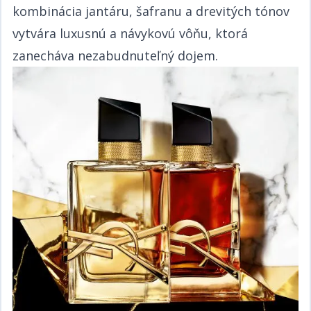
kombinácia jantáru, šafranu a drevitých tónov
vytvára luxusnú a návykovú vôňu, ktorá
zanecháva nezabudnuteľný dojem.​​​​‌ ‍ ​‍​‍‌‍ ‌ ​‍‌‍‍‌‌‍‌ ‌‍‍‌‌‍ ‍​‍​‍​ ‍‍​‍​‍‌ ​ ‌‍​‌‌‍ ‍‌‍‍‌‌ ‌​‌ ‍‌​‍ ‍‌‍‍‌‌‍ ​‍​‍​‍ ​​‍​‍‌‍‍​‌ ​‍‌‍‌‌‌‍‌‍​‍​‍​ ‍‍​‍​‍‌‍‍​‌ ‌​‌ ‌​‌ ​​​ ‍‍​‍ ​‍ ‌‍ ​‌‍ ‌‍​ ‌‍​‌‌‍ ​‌‍‍​‌‍ ‌ ​ ‌ ‌​​ ‍‍​ ​ ​ ​​​ ​​​ ​​​‍ ‌ ​ ‌ ‌​‌ ‌‌‌‍‌​‌‍‍‌‌‍ ​‍ ‌‍‍‌‌‍ ‍‌ ‌​‌‍‌‌‌‍ ‍‌ ‌​​‍ ‌‍‌‌‌‍‌​‌‍‍‌‌ ‌​​‍ ‌‍ ‌‌‍ ‌‍‌​‌‍‌‌​ ‌‌ ​​‌ ​‍‌‍‌‌‌ ​ ‌‍‌‌‌‍ ‍‌ ‌​‌‍​‌‌ ‌​‌‍‍‌‌‍ ‌‍ ‍​ ‍ ‌‍‍‌‌‍‌​​ ‌‌ ​​‌‍ ‌ ​ ‌ ‌​​‍ ‌​ ​‍​ ​‍​ ​‍​ ​‍​ ‍‌​ ‍‌​ ‍‌​ ‍ ‌ ‌​‌ ‍‌‌ ​​‌‍‌‌​ ‌‌ ​​‌‍ ‌ ​ ‌ ‌​​ ‍ ‌ ​​‌‍​‌‌ ‌​‌‍‍​​ ‌‌‍​ ‌‍ ‌‍ ‍‌ ‌​‌‍‌‌‌‍ ‍‌ ‌​​‍‌‌​ ‌‌‌​​‍‌‌ ‌‍‍ ‌‍‌‌‌ ‍‌​‍‌‌​ ​ ‌​‌​​‍‌‌​ ​ ‌​‌​​‍‌‌​ ​‍​ ​‍‌‍​ ​ ​‌​ ‌ ​ ‌ ​ ​‍​ ‌​​ ‌ ​ ‌ ​ ‌ ​ ​‌‌‍​‌​ ‌‌​‍‌‌​ ​‍​ ​‍​‍‌‌​ ‌‌‌​‌​​‍ ‍‌‍​ ‌‍‍​‌‍‍‌‌‍ ​‌‍‌​‌ ​‍‌‍‌‌‌‍ ‍​‍‌‌​ ‌‌‌​​‍‌‌ ‌‍‍ ‌‍‌‌‌ ‍‌​‍‌‌​ ​ ‌​‌​​‍‌‌​ ​ ‌​‌​​‍‌‌​ ​‍​ ​‍‌‍​ ​ ​‌​ ‌ ​ ‌ ​ ​‍​ ‌​​ ‌ ​ ‌ ​ ‌ ​ ​‌‌‍​‌​ ‌‌​ ​​​‍‌‌​ ​‍​ ​‍​‍‌‌​ ‌‌‌​‌​​‍ ‍‌ ‌​‌‍‌‌‌ ‍​‌ ‌​​ ‌‍​‍‌‍​‌‌ ​ ‌‍‌‌‌‌‌‌‌ ​‍‌‍ ​​ ‌‌‍‍​‌ ‌​‌ ‌​‌ ​​​‍‌‌​ ​ ‌​​‌​‍‌‌​ ​‍‌​‌‍​‍‌‌​ ​‍‌​‌‍‌‍ ​‌‍ ‌‍​ ‌‍​‌‌‍ ​‌‍‍​‌‍ ‌ ​ ‌ ‌​​‍‌‌​ ​ ‌​​‌​ ​ ​ ​​​ ​​​ ​​​‍‌‌​ ​‍‌​‌‍‌ ​ ‌ ‌​‌ ‌‌‌‍‌​‌‍‍‌‌‍ ​‍‌‍‌‍‍‌‌‍‌​​ ‌‌ ​​‌‍ ‌ ​ ‌ ‌​​‍ ‌​ ​‍​ ​‍​ ​‍​ ​‍​ ‍‌​ ‍‌​ ‍‌​‍‌‍‌ ‌​‌ ‍‌‌ ​​‌‍‌‌​ ‌‌ ​​‌‍ ‌ ​ ‌ ‌​​‍‌‍‌ ​​‌‍​‌‌ ‌​‌‍‍​​ ‌‌‍​ ‌‍ ‌‍ ‍‌ ‌​‌‍‌‌‌‍ ‍‌ ‌​​‍‌‌​ ‌‌‌​​‍‌‌ ‌‍‍ ‌‍‌‌‌ ‍‌​‍‌‌​ ​ ‌​‌​​‍‌‌​ ​ ‌​‌​​‍‌‌​ ​‍​ ​‍‌‍​ ​ ​‌​ ‌ ​ ‌ ​ ​‍​ ‌​​ ‌ ​ ‌ ​ ‌ ​ ​‌‌‍​‌​ ‌‌​‍‌‌​ ​‍​ ​‍​‍‌‌​ ‌‌‌​‌​​‍ ‍‌‍​ ‌‍‍​‌‍‍‌‌‍ ​‌‍‌​‌ ​‍‌‍‌‌‌‍ ‍​‍‌‌​ ‌‌‌​​‍‌‌ ‌‍‍ ‌‍‌‌‌ ‍‌​‍‌‌​ ​ ‌​‌​​‍‌‌​ ​ ‌​‌​​‍‌‌​ ​‍​ ​‍‌‍​ ​ ​‌​ ‌ ​ ‌ ​ ​‍​ ‌​​ ‌ ​ ‌ ​ ‌ ​ ​‌‌‍​‌​ ‌‌​ ​​​‍‌‌​ ​‍​ ​‍​‍‌‌​ ‌‌‌​‌​​‍ ‍‌ ‌​‌‍‌‌‌ ‍​‌ ‌​​‍‌‍‌ ​​‌‍‌‌‌ ​‍‌ ​ ‌ ​​‌‍‌‌‌‍​ ‌ ‌​‌‍‍‌‌ ‌‍‌‍‌‌​ ‌‌ ​​‌ ‌‌‌‍​‍‌‍ ​‌‍‍‌‌ ​ ‌‍‍​‌‍‌‌‌‍‌​​‍​‍‌ ‌