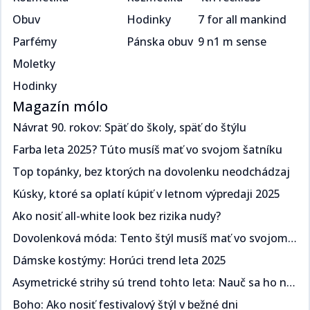
Obuv
Hodinky
7 for all mankind
Parfémy
Pánska obuv
9 n1 m sense
Moletky
Hodinky
Magazín mólo
Návrat 90. rokov: Späť do školy, späť do štýlu​​​​‌ ‍ ​‍​‍‌‍ ‌ ​‍‌‍‍‌‌‍‌ ‌‍‍‌‌‍ ‍​‍​‍​ ‍‍​‍​‍‌ ​ ‌‍​‌‌‍ ‍‌‍‍‌‌ ‌​‌ ‍‌​‍ ‍‌‍‍‌‌‍ ​‍​‍​‍ ​​‍​‍‌‍‍​‌ ​‍‌‍‌‌‌‍‌‍​‍​‍​ ‍‍​‍​‍‌‍‍​‌ ‌​‌ ‌​‌ ​​​ ‍‍​‍ ​‍ ‌‍ ​‌‍ ‌‍​ ‌‍​‌‌‍ ​‌‍‍​‌‍ ‌ ​ ‌ ‌​​ ‍‍​ ​ ​ ​​​ ​​​ ​​​‍ ‌ ​ ‌ ‌​‌ ‌‌‌‍‌​‌‍‍‌‌‍ ​‍ ‌‍‍‌‌‍ ‍‌ ‌​‌‍‌‌‌‍ ‍‌ ‌​​‍ ‌‍‌‌‌‍‌​‌‍‍‌‌ ‌​​‍ ‌‍ ‌‌‍ ‌‍‌​‌‍‌‌​ ‌‌ ​​‌ ​‍‌‍‌‌‌ ​ ‌‍‌‌‌‍ ‍‌ ‌​‌‍​‌‌ ‌​‌‍‍‌‌‍ ‌‍ ‍​ ‍ ‌‍‍‌‌‍‌​​ ‌​ ​‍‌‍​ ‌‍​ ‌‍‌​​ ‍​​ ‍​​ ‌‌​ ​‌​‍ ‌​ ‍​​ ​ ‌‍​‌​ ​‌​‍ ‌​ ‌​‌‍‌​​ ​‌​ ​‍​‍ ‌‌‍​‌‌‍​‌​ ​​​ ​​​‍ ‌​ ‍‌​ ‌ ​ ​‌‌‍​ ​ ​‌​ ​‌‌‍​‍‌‍‌​​ ​‍‌‍‌​‌‍‌‍​ ‌ ​ ‍ ‌ ‌​‌ ‍‌‌ ​​‌‍‌‌​ ‌‌ ​​‌‍ ‌ ​ ‌ ‌​​ ‍ ‌ ​​‌‍​‌‌ ‌​‌‍‍​​ ‌‌ ‌​‌‍‍‌‌ ‌​‌‍ ​‌‍‌‌​ ‌‍​‍‌‍​‌‌ ​ ‌‍‌‌‌‌‌‌‌ ​‍‌‍ ​​ ‌‌‍‍​‌ ‌​‌ ‌​‌ ​​​‍‌‌​ ​ ‌​​‌​‍‌‌​ ​‍‌​‌‍​‍‌‌​ ​‍‌​‌‍‌‍ ​‌‍ ‌‍​ ‌‍​‌‌‍ ​‌‍‍​‌‍ ‌ ​ ‌ ‌​​‍‌‌​ ​ ‌​​‌​ ​ ​ ​​​ ​​​ ​​​‍‌‌​ ​‍‌​‌‍‌ ​ ‌ ‌​‌ ‌‌‌‍‌​‌‍‍‌‌‍ ​‍‌‍‌‍‍‌‌‍‌​​ ‌​ ​‍‌‍​ ‌‍​ ‌‍‌​​ ‍​​ ‍​​ ‌‌​ ​‌​‍ ‌​ ‍​​ ​ ‌‍​‌​ ​‌​‍ ‌​ ‌​‌‍‌​​ ​‌​ ​‍​‍ ‌‌‍​‌‌‍​‌​ ​​​ ​​​‍ ‌​ ‍‌​ ‌ ​ ​‌‌‍​ ​ ​‌​ ​‌‌‍​‍‌‍‌​​ ​‍‌‍‌​‌‍‌‍​ ‌ ​‍‌‍‌ ‌​‌ ‍‌‌ ​​‌‍‌‌​ ‌‌ ​​‌‍ ‌ ​ ‌ ‌​​‍‌‍‌ ​​‌‍​‌‌ ‌​‌‍‍​​ ‌‌ ‌​‌‍‍‌‌ ‌​‌‍ ​‌‍‌‌​‍‌‍‌ ​​‌‍‌‌‌ ​‍‌ ​ ‌ ​​‌‍‌‌‌‍​ ‌ ‌​‌‍‍‌‌ ‌‍‌‍‌‌​ ‌‌ ​​‌ ‌‌‌‍​‍‌‍ ​‌‍‍‌‌ ​ ‌‍‍​‌‍‌‌‌‍‌​​‍​‍‌ ‌
Farba leta 2025? Túto musíš mať vo svojom šatníku ​​​​‌ ‍ ​‍​‍‌‍ ‌ ​‍‌‍‍‌‌‍‌ ‌‍‍‌‌‍ ‍​‍​‍​ ‍‍​‍​‍‌ ​ ‌‍​‌‌‍ ‍‌‍‍‌‌ ‌​‌ ‍‌​‍ ‍‌‍‍‌‌‍ ​‍​‍​‍ ​​‍​‍‌‍‍​‌ ​‍‌‍‌‌‌‍‌‍​‍​‍​ ‍‍​‍​‍‌‍‍​‌ ‌​‌ ‌​‌ ​​​ ‍‍​‍ ​‍ ‌‍ ​‌‍ ‌‍​ ‌‍​‌‌‍ ​‌‍‍​‌‍ ‌ ​ ‌ ‌​​ ‍‍​ ​ ​ ​​​ ​​​ ​​​‍ ‌ ​ ‌ ‌​‌ ‌‌‌‍‌​‌‍‍‌‌‍ ​‍ ‌‍‍‌‌‍ ‍‌ ‌​‌‍‌‌‌‍ ‍‌ ‌​​‍ ‌‍‌‌‌‍‌​‌‍‍‌‌ ‌​​‍ ‌‍ ‌‌‍ ‌‍‌​‌‍‌‌​ ‌‌ ​​‌ ​‍‌‍‌‌‌ ​ ‌‍‌‌‌‍ ‍‌ ‌​‌‍​‌‌ ‌​‌‍‍‌‌‍ ‌‍ ‍​ ‍ ‌‍‍‌‌‍‌​​ ‌​ ​‌‌‍​‌​ ‌​​ ‌‍​ ​​‌‍​‌​ ​‍‌‍​‍​‍ ‌​ ‍​‌‍​‍‌‍​‍‌‍‌‍​‍ ‌​ ‌​‌‍‌‍​ ​​​ ​‍​‍ ‌‌‍​‌‌‍​‍​ ‌ ‌‍‌‍​‍ ‌‌‍‌‍​ ‍‌‌‍​ ‌‍​‍​ ‍‌​ ‍‌‌‍‌‌​ ​​‌‍‌‍​ ​ ‌‍‌​​ ​‍​ ‍ ‌ ‌​‌ ‍‌‌ ​​‌‍‌‌​ ‌‌ ​​‌‍ ‌ ​ ‌ ‌​​ ‍ ‌ ​​‌‍​‌‌ ‌​‌‍‍​​ ‌‌ ‌​‌‍‍‌‌ ‌​‌‍ ​‌‍‌‌​ ‌‍​‍‌‍​‌‌ ​ ‌‍‌‌‌‌‌‌‌ ​‍‌‍ ​​ ‌‌‍‍​‌ ‌​‌ ‌​‌ ​​​‍‌‌​ ​ ‌​​‌​‍‌‌​ ​‍‌​‌‍​‍‌‌​ ​‍‌​‌‍‌‍ ​‌‍ ‌‍​ ‌‍​‌‌‍ ​‌‍‍​‌‍ ‌ ​ ‌ ‌​​‍‌‌​ ​ ‌​​‌​ ​ ​ ​​​ ​​​ ​​​‍‌‌​ ​‍‌​‌‍‌ ​ ‌ ‌​‌ ‌‌‌‍‌​‌‍‍‌‌‍ ​‍‌‍‌‍‍‌‌‍‌​​ ‌​ ​‌‌‍​‌​ ‌​​ ‌‍​ ​​‌‍​‌​ ​‍‌‍​‍​‍ ‌​ ‍​‌‍​‍‌‍​‍‌‍‌‍​‍ ‌​ ‌​‌‍‌‍​ ​​​ ​‍​‍ ‌‌‍​‌‌‍​‍​ ‌ ‌‍‌‍​‍ ‌‌‍‌‍​ ‍‌‌‍​ ‌‍​‍​ ‍‌​ ‍‌‌‍‌‌​ ​​‌‍‌‍​ ​ ‌‍‌​​ ​‍​‍‌‍‌ ‌​‌ ‍‌‌ ​​‌‍‌‌​ ‌‌ ​​‌‍ ‌ ​ ‌ ‌​​‍‌‍‌ ​​‌‍​‌‌ ‌​‌‍‍​​ ‌‌ ‌​‌‍‍‌‌ ‌​‌‍ ​‌‍‌‌​‍‌‍‌ ​​‌‍‌‌‌ ​‍‌ ​ ‌ ​​‌‍‌‌‌‍​ ‌ ‌​‌‍‍‌‌ ‌‍‌‍‌‌​ ‌‌ ​​‌ ‌‌‌‍​‍‌‍ ​‌‍‍‌‌ ​ ‌‍‍​‌‍‌‌‌‍‌​​‍​‍‌ ‌
Top topánky, bez ktorých na dovolenku neodchádzaj​​​​‌ ‍ ​‍​‍‌‍ ‌ ​‍‌‍‍‌‌‍‌ ‌‍‍‌‌‍ ‍​‍​‍​ ‍‍​‍​‍‌ ​ ‌‍​‌‌‍ ‍‌‍‍‌‌ ‌​‌ ‍‌​‍ ‍‌‍‍‌‌‍ ​‍​‍​‍ ​​‍​‍‌‍‍​‌ ​‍‌‍‌‌‌‍‌‍​‍​‍​ ‍‍​‍​‍‌‍‍​‌ ‌​‌ ‌​‌ ​​​ ‍‍​‍ ​‍ ‌‍ ​‌‍ ‌‍​ ‌‍​‌‌‍ ​‌‍‍​‌‍ ‌ ​ ‌ ‌​​ ‍‍​ ​ ​ ​​​ ​​​ ​​​‍ ‌ ​ ‌ ‌​‌ ‌‌‌‍‌​‌‍‍‌‌‍ ​‍ ‌‍‍‌‌‍ ‍‌ ‌​‌‍‌‌‌‍ ‍‌ ‌​​‍ ‌‍‌‌‌‍‌​‌‍‍‌‌ ‌​​‍ ‌‍ ‌‌‍ ‌‍‌​‌‍‌‌​ ‌‌ ​​‌ ​‍‌‍‌‌‌ ​ ‌‍‌‌‌‍ ‍‌ ‌​‌‍​‌‌ ‌​‌‍‍‌‌‍ ‌‍ ‍​ ‍ ‌‍‍‌‌‍‌​​ ‌​ ​‌​ ‍‌​ ​‍‌‍​ ​ ‌ ​ ​‌​ ‌‌​ ​‍​‍ ‌‌‍​‌‌‍​‌​ ‍​‌‍​‍​‍ ‌​ ‌​​ ‌‌​ ‍‌‌‍‌‍​‍ ‌‌‍​‌​ ‍​​ ‌ ​ ‍​​‍ ‌​ ‍‌​ ‌ ​ ​​​ ‍‌‌‍​ ​ ‍​​ ‍‌​ ​‍​ ​​‌‍‌‍‌‍​‍‌‍‌‌​ ‍ ‌ ‌​‌ ‍‌‌ ​​‌‍‌‌​ ‌‌ ​​‌‍ ‌ ​ ‌ ‌​​ ‍ ‌ ​​‌‍​‌‌ ‌​‌‍‍​​ ‌‌ ‌​‌‍‍‌‌ ‌​‌‍ ​‌‍‌‌​ ‌‍​‍‌‍​‌‌ ​ ‌‍‌‌‌‌‌‌‌ ​‍‌‍ ​​ ‌‌‍‍​‌ ‌​‌ ‌​‌ ​​​‍‌‌​ ​ ‌​​‌​‍‌‌​ ​‍‌​‌‍​‍‌‌​ ​‍‌​‌‍‌‍ ​‌‍ ‌‍​ ‌‍​‌‌‍ ​‌‍‍​‌‍ ‌ ​ ‌ ‌​​‍‌‌​ ​ ‌​​‌​ ​ ​ ​​​ ​​​ ​​​‍‌‌​ ​‍‌​‌‍‌ ​ ‌ ‌​‌ ‌‌‌‍‌​‌‍‍‌‌‍ ​‍‌‍‌‍‍‌‌‍‌​​ ‌​ ​‌​ ‍‌​ ​‍‌‍​ ​ ‌ ​ ​‌​ ‌‌​ ​‍​‍ ‌‌‍​‌‌‍​‌​ ‍​‌‍​‍​‍ ‌​ ‌​​ ‌‌​ ‍‌‌‍‌‍​‍ ‌‌‍​‌​ ‍​​ ‌ ​ ‍​​‍ ‌​ ‍‌​ ‌ ​ ​​​ ‍‌‌‍​ ​ ‍​​ ‍‌​ ​‍​ ​​‌‍‌‍‌‍​‍‌‍‌‌​‍‌‍‌ ‌​‌ ‍‌‌ ​​‌‍‌‌​ ‌‌ ​​‌‍ ‌ ​ ‌ ‌​​‍‌‍‌ ​​‌‍​‌‌ ‌​‌‍‍​​ ‌‌ ‌​‌‍‍‌‌ ‌​‌‍ ​‌‍‌‌​‍‌‍‌ ​​‌‍‌‌‌ ​‍‌ ​ ‌ ​​‌‍‌‌‌‍​ ‌ ‌​‌‍‍‌‌ ‌‍‌‍‌‌​ ‌‌ ​​‌ ‌‌‌‍​‍‌‍ ​‌‍‍‌‌ ​ ‌‍‍​‌‍‌‌‌‍‌​​‍​‍‌ ‌
Kúsky, ktoré sa oplatí kúpiť v letnom výpredaji 2025​​​​‌ ‍ ​‍​‍‌‍ ‌ ​‍‌‍‍‌‌‍‌ ‌‍‍‌‌‍ ‍​‍​‍​ ‍‍​‍​‍‌ ​ ‌‍​‌‌‍ ‍‌‍‍‌‌ ‌​‌ ‍‌​‍ ‍‌‍‍‌‌‍ ​‍​‍​‍ ​​‍​‍‌‍‍​‌ ​‍‌‍‌‌‌‍‌‍​‍​‍​ ‍‍​‍​‍‌‍‍​‌ ‌​‌ ‌​‌ ​​​ ‍‍​‍ ​‍ ‌‍ ​‌‍ ‌‍​ ‌‍​‌‌‍ ​‌‍‍​‌‍ ‌ ​ ‌ ‌​​ ‍‍​ ​ ​ ​​​ ​​​ ​​​‍ ‌ ​ ‌ ‌​‌ ‌‌‌‍‌​‌‍‍‌‌‍ ​‍ ‌‍‍‌‌‍ ‍‌ ‌​‌‍‌‌‌‍ ‍‌ ‌​​‍ ‌‍‌‌‌‍‌​‌‍‍‌‌ ‌​​‍ ‌‍ ‌‌‍ ‌‍‌​‌‍‌‌​ ‌‌ ​​‌ ​‍‌‍‌‌‌ ​ ‌‍‌‌‌‍ ‍‌ ‌​‌‍​‌‌ ‌​‌‍‍‌‌‍ ‌‍ ‍​ ‍ ‌‍‍‌‌‍‌​​ ‌‌‍​‌‌‍​‍​ ​ ​ ‌​‌‍‌​‌‍‌‌​ ​ ‌‍‌​​‍ ‌​ ‍‌​ ​‌​ ‍‌​ ​‍​‍ ‌​ ‌​‌‍​‌​ ​‌​ ‍​​‍ ‌‌‍​‌​ ‌‌​ ‍​‌‍‌‌​‍ ‌‌‍‌‍​ ‌‌‌‍​‌‌‍​‌​ ​‌‌‍​ ​ ‍‌​ ‌ ‌‍‌​‌‍​‌​ ​​‌‍​ ​ ‍ ‌ ‌​‌ ‍‌‌ ​​‌‍‌‌​ ‌‌ ​​‌‍ ‌ ​ ‌ ‌​​ ‍ ‌ ​​‌‍​‌‌ ‌​‌‍‍​​ ‌‌ ‌​‌‍‍‌‌ ‌​‌‍ ​‌‍‌‌​ ‌‍​‍‌‍​‌‌ ​ ‌‍‌‌‌‌‌‌‌ ​‍‌‍ ​​ ‌‌‍‍​‌ ‌​‌ ‌​‌ ​​​‍‌‌​ ​ ‌​​‌​‍‌‌​ ​‍‌​‌‍​‍‌‌​ ​‍‌​‌‍‌‍ ​‌‍ ‌‍​ ‌‍​‌‌‍ ​‌‍‍​‌‍ ‌ ​ ‌ ‌​​‍‌‌​ ​ ‌​​‌​ ​ ​ ​​​ ​​​ ​​​‍‌‌​ ​‍‌​‌‍‌ ​ ‌ ‌​‌ ‌‌‌‍‌​‌‍‍‌‌‍ ​‍‌‍‌‍‍‌‌‍‌​​ ‌‌‍​‌‌‍​‍​ ​ ​ ‌​‌‍‌​‌‍‌‌​ ​ ‌‍‌​​‍ ‌​ ‍‌​ ​‌​ ‍‌​ ​‍​‍ ‌​ ‌​‌‍​‌​ ​‌​ ‍​​‍ ‌‌‍​‌​ ‌‌​ ‍​‌‍‌‌​‍ ‌‌‍‌‍​ ‌‌‌‍​‌‌‍​‌​ ​‌‌‍​ ​ ‍‌​ ‌ ‌‍‌​‌‍​‌​ ​​‌‍​ ​‍‌‍‌ ‌​‌ ‍‌‌ ​​‌‍‌‌​ ‌‌ ​​‌‍ ‌ ​ ‌ ‌​​‍‌‍‌ ​​‌‍​‌‌ ‌​‌‍‍​​ ‌‌ ‌​‌‍‍‌‌ ‌​‌‍ ​‌‍‌‌​‍‌‍‌ ​​‌‍‌‌‌ ​‍‌ ​ ‌ ​​‌‍‌‌‌‍​ ‌ ‌​‌‍‍‌‌ ‌‍‌‍‌‌​ ‌‌ ​​‌ ‌‌‌‍​‍‌‍ ​‌‍‍‌‌ ​ ‌‍‍​‌‍‌‌‌‍‌​​‍​‍‌ ‌
Ako nosiť all-white look bez rizika nudy?​​​​‌ ‍ ​‍​‍‌‍ ‌ ​‍‌‍‍‌‌‍‌ ‌‍‍‌‌‍ ‍​‍​‍​ ‍‍​‍​‍‌ ​ ‌‍​‌‌‍ ‍‌‍‍‌‌ ‌​‌ ‍‌​‍ ‍‌‍‍‌‌‍ ​‍​‍​‍ ​​‍​‍‌‍‍​‌ ​‍‌‍‌‌‌‍‌‍​‍​‍​ ‍‍​‍​‍‌‍‍​‌ ‌​‌ ‌​‌ ​​​ ‍‍​‍ ​‍ ‌‍ ​‌‍ ‌‍​ ‌‍​‌‌‍ ​‌‍‍​‌‍ ‌ ​ ‌ ‌​​ ‍‍​ ​ ​ ​​​ ​​​ ​​​‍ ‌ ​ ‌ ‌​‌ ‌‌‌‍‌​‌‍‍‌‌‍ ​‍ ‌‍‍‌‌‍ ‍‌ ‌​‌‍‌‌‌‍ ‍‌ ‌​​‍ ‌‍‌‌‌‍‌​‌‍‍‌‌ ‌​​‍ ‌‍ ‌‌‍ ‌‍‌​‌‍‌‌​ ‌‌ ​​‌ ​‍‌‍‌‌‌ ​ ‌‍‌‌‌‍ ‍‌ ‌​‌‍​‌‌ ‌​‌‍‍‌‌‍ ‌‍ ‍​ ‍ ‌‍‍‌‌‍‌​​ ‌‌‍‌‍​ ‌‌​ ‍‌​ ‍‌​ ‍​​ ‌‌‌‍‌‍​ ​ ​‍ ‌​ ‍‌‌‍​ ​ ​ ‌‍​‌​‍ ‌​ ‌​‌‍‌‌​ ‌​​ ​​​‍ ‌​ ‍​​ ‌ ​ ​‍‌‍‌‌​‍ ‌​ ‌​​ ​‌‌‍‌​‌‍‌‌‌‍‌‌‌‍​‍‌‍‌‌​ ​‌​ ‍‌‌‍‌‌​ ‌‍​ ‌ ​ ‍ ‌ ‌​‌ ‍‌‌ ​​‌‍‌‌​ ‌‌ ​​‌‍ ‌ ​ ‌ ‌​​ ‍ ‌ ​​‌‍​‌‌ ‌​‌‍‍​​ ‌‌ ‌​‌‍‍‌‌ ‌​‌‍ ​‌‍‌‌​ ‌‍​‍‌‍​‌‌ ​ ‌‍‌‌‌‌‌‌‌ ​‍‌‍ ​​ ‌‌‍‍​‌ ‌​‌ ‌​‌ ​​​‍‌‌​ ​ ‌​​‌​‍‌‌​ ​‍‌​‌‍​‍‌‌​ ​‍‌​‌‍‌‍ ​‌‍ ‌‍​ ‌‍​‌‌‍ ​‌‍‍​‌‍ ‌ ​ ‌ ‌​​‍‌‌​ ​ ‌​​‌​ ​ ​ ​​​ ​​​ ​​​‍‌‌​ ​‍‌​‌‍‌ ​ ‌ ‌​‌ ‌‌‌‍‌​‌‍‍‌‌‍ ​‍‌‍‌‍‍‌‌‍‌​​ ‌‌‍‌‍​ ‌‌​ ‍‌​ ‍‌​ ‍​​ ‌‌‌‍‌‍​ ​ ​‍ ‌​ ‍‌‌‍​ ​ ​ ‌‍​‌​‍ ‌​ ‌​‌‍‌‌​ ‌​​ ​​​‍ ‌​ ‍​​ ‌ ​ ​‍‌‍‌‌​‍ ‌​ ‌​​ ​‌‌‍‌​‌‍‌‌‌‍‌‌‌‍​‍‌‍‌‌​ ​‌​ ‍‌‌‍‌‌​ ‌‍​ ‌ ​‍‌‍‌ ‌​‌ ‍‌‌ ​​‌‍‌‌​ ‌‌ ​​‌‍ ‌ ​ ‌ ‌​​‍‌‍‌ ​​‌‍​‌‌ ‌​‌‍‍​​ ‌‌ ‌​‌‍‍‌‌ ‌​‌‍ ​‌‍‌‌​‍‌‍‌ ​​‌‍‌‌‌ ​‍‌ ​ ‌ ​​‌‍‌‌‌‍​ ‌ ‌​‌‍‍‌‌ ‌‍‌‍‌‌​ ‌‌ ​​‌ ‌‌‌‍​‍‌‍ ​‌‍‍‌‌ ​ ‌‍‍​‌‍‌‌‌‍‌​​‍​‍‌ ‌
Dovolenková móda: Tento štýl musíš mať vo svojom šatníku ​​​​‌ ‍ ​‍​‍‌‍ ‌ ​‍‌‍‍‌‌‍‌ ‌‍‍‌‌‍ ‍​‍​‍​ ‍‍​‍​‍‌ ​ ‌‍​‌‌‍ ‍‌‍‍‌‌ ‌​‌ ‍‌​‍ ‍‌‍‍‌‌‍ ​‍​‍​‍ ​​‍​‍‌‍‍​‌ ​‍‌‍‌‌‌‍‌‍​‍​‍​ ‍‍​‍​‍‌‍‍​‌ ‌​‌ ‌​‌ ​​​ ‍‍​‍ ​‍ ‌‍ ​‌‍ ‌‍​ ‌‍​‌‌‍ ​‌‍‍​‌‍ ‌ ​ ‌ ‌​​ ‍‍​ ​ ​ ​​​ ​​​ ​​​‍ ‌ ​ ‌ ‌​‌ ‌‌‌‍‌​‌‍‍‌‌‍ ​‍ ‌‍‍‌‌‍ ‍‌ ‌​‌‍‌‌‌‍ ‍‌ ‌​​‍ ‌‍‌‌‌‍‌​‌‍‍‌‌ ‌​​‍ ‌‍ ‌‌‍ ‌‍‌​‌‍‌‌​ ‌‌ ​​‌ ​‍‌‍‌‌‌ ​ ‌‍‌‌‌‍ ‍‌ ‌​‌‍​‌‌ ‌​‌‍‍‌‌‍ ‌‍ ‍​ ‍ ‌‍‍‌‌‍‌​​ ‌​ ​​​ ‌‌​ ​​‌‍‌‌​ ‍​‌‍‌​​ ​​‌‍‌‌​‍ ‌​ ​​​ ‍‌​ ‌ ​ ‍​​‍ ‌​ ‌​​ ​ ‌‍​ ​ ‌​​‍ ‌​ ‍‌‌‍​‌​ ‍‌​ ​​​‍ ‌​ ‍​​ ​‌​ ‍​​ ​‍​ ​​‌‍‌‌​ ​ ​ ​‌​ ​ ‌‍​ ​ ‍​​ ​‍​ ‍ ‌ ‌​‌ ‍‌‌ ​​‌‍‌‌​ ‌‌ ​​‌‍ ‌ ​ ‌ ‌​​ ‍ ‌ ​​‌‍​‌‌ ‌​‌‍‍​​ ‌‌ ‌​‌‍‍‌‌ ‌​‌‍ ​‌‍‌‌​ ‌‍​‍‌‍​‌‌ ​ ‌‍‌‌‌‌‌‌‌ ​‍‌‍ ​​ ‌‌‍‍​‌ ‌​‌ ‌​‌ ​​​‍‌‌​ ​ ‌​​‌​‍‌‌​ ​‍‌​‌‍​‍‌‌​ ​‍‌​‌‍‌‍ ​‌‍ ‌‍​ ‌‍​‌‌‍ ​‌‍‍​‌‍ ‌ ​ ‌ ‌​​‍‌‌​ ​ ‌​​‌​ ​ ​ ​​​ ​​​ ​​​‍‌‌​ ​‍‌​‌‍‌ ​ ‌ ‌​‌ ‌‌‌‍‌​‌‍‍‌‌‍ ​‍‌‍‌‍‍‌‌‍‌​​ ‌​ ​​​ ‌‌​ ​​‌‍‌‌​ ‍​‌‍‌​​ ​​‌‍‌‌​‍ ‌​ ​​​ ‍‌​ ‌ ​ ‍​​‍ ‌​ ‌​​ ​ ‌‍​ ​ ‌​​‍ ‌​ ‍‌‌‍​‌​ ‍‌​ ​​​‍ ‌​ ‍​​ ​‌​ ‍​​ ​‍​ ​​‌‍‌‌​ ​ ​ ​‌​ ​ ‌‍​ ​ ‍​​ ​‍​‍‌‍‌ ‌​‌ ‍‌‌ ​​‌‍‌‌​ ‌‌ ​​‌‍ ‌ ​ ‌ ‌​​‍‌‍‌ ​​‌‍​‌‌ ‌​‌‍‍​​ ‌‌ ‌​‌‍‍‌‌ ‌​‌‍ ​‌‍‌‌​‍‌‍‌ ​​‌‍‌‌‌ ​‍‌ ​ ‌ ​​‌‍‌‌‌‍​ ‌ ‌​‌‍‍‌‌ ‌‍‌‍‌‌​ ‌‌ ​​‌ ‌‌‌‍​‍‌‍ ​‌‍‍‌‌ ​ ‌‍‍​‌‍‌‌‌‍‌​​‍​‍‌ ‌
Dámske kostýmy: Horúci trend leta 2025 ​​​​‌ ‍ ​‍​‍‌‍ ‌ ​‍‌‍‍‌‌‍‌ ‌‍‍‌‌‍ ‍​‍​‍​ ‍‍​‍​‍‌ ​ ‌‍​‌‌‍ ‍‌‍‍‌‌ ‌​‌ ‍‌​‍ ‍‌‍‍‌‌‍ ​‍​‍​‍ ​​‍​‍‌‍‍​‌ ​‍‌‍‌‌‌‍‌‍​‍​‍​ ‍‍​‍​‍‌‍‍​‌ ‌​‌ ‌​‌ ​​​ ‍‍​‍ ​‍ ‌‍ ​‌‍ ‌‍​ ‌‍​‌‌‍ ​‌‍‍​‌‍ ‌ ​ ‌ ‌​​ ‍‍​ ​ ​ ​​​ ​​​ ​​​‍ ‌ ​ ‌ ‌​‌ ‌‌‌‍‌​‌‍‍‌‌‍ ​‍ ‌‍‍‌‌‍ ‍‌ ‌​‌‍‌‌‌‍ ‍‌ ‌​​‍ ‌‍‌‌‌‍‌​‌‍‍‌‌ ‌​​‍ ‌‍ ‌‌‍ ‌‍‌​‌‍‌‌​ ‌‌ ​​‌ ​‍‌‍‌‌‌ ​ ‌‍‌‌‌‍ ‍‌ ‌​‌‍​‌‌ ‌​‌‍‍‌‌‍ ‌‍ ‍​ ‍ ‌‍‍‌‌‍‌​​ ‌​ ​‌​ ‍​​ ‍‌​ ​‌​ ‌​​ ‌‍‌‍‌​‌‍‌​​‍ ‌‌‍‌‌​ ‌ ​ ‌‌​ ‌​​‍ ‌​ ‌​​ ​‍​ ‌‍‌‍‌‍​‍ ‌​ ‍​​ ‌​‌‍‌‍​ ‌ ​‍ ‌​ ​‌‌‍‌​​ ‍‌​ ‌‌‌‍‌‍​ ​ ​ ​ ​ ​‍​ ​​​ ‌‌‌‍‌‍‌‍‌‍​ ‍ ‌ ‌​‌ ‍‌‌ ​​‌‍‌‌​ ‌‌ ​​‌‍ ‌ ​ ‌ ‌​​ ‍ ‌ ​​‌‍​‌‌ ‌​‌‍‍​​ ‌‌ ‌​‌‍‍‌‌ ‌​‌‍ ​‌‍‌‌​ ‌‍​‍‌‍​‌‌ ​ ‌‍‌‌‌‌‌‌‌ ​‍‌‍ ​​ ‌‌‍‍​‌ ‌​‌ ‌​‌ ​​​‍‌‌​ ​ ‌​​‌​‍‌‌​ ​‍‌​‌‍​‍‌‌​ ​‍‌​‌‍‌‍ ​‌‍ ‌‍​ ‌‍​‌‌‍ ​‌‍‍​‌‍ ‌ ​ ‌ ‌​​‍‌‌​ ​ ‌​​‌​ ​ ​ ​​​ ​​​ ​​​‍‌‌​ ​‍‌​‌‍‌ ​ ‌ ‌​‌ ‌‌‌‍‌​‌‍‍‌‌‍ ​‍‌‍‌‍‍‌‌‍‌​​ ‌​ ​‌​ ‍​​ ‍‌​ ​‌​ ‌​​ ‌‍‌‍‌​‌‍‌​​‍ ‌‌‍‌‌​ ‌ ​ ‌‌​ ‌​​‍ ‌​ ‌​​ ​‍​ ‌‍‌‍‌‍​‍ ‌​ ‍​​ ‌​‌‍‌‍​ ‌ ​‍ ‌​ ​‌‌‍‌​​ ‍‌​ ‌‌‌‍‌‍​ ​ ​ ​ ​ ​‍​ ​​​ ‌‌‌‍‌‍‌‍‌‍​‍‌‍‌ ‌​‌ ‍‌‌ ​​‌‍‌‌​ ‌‌ ​​‌‍ ‌ ​ ‌ ‌​​‍‌‍‌ ​​‌‍​‌‌ ‌​‌‍‍​​ ‌‌ ‌​‌‍‍‌‌ ‌​‌‍ ​‌‍‌‌​‍‌‍‌ ​​‌‍‌‌‌ ​‍‌ ​ ‌ ​​‌‍‌‌‌‍​ ‌ ‌​‌‍‍‌‌ ‌‍‌‍‌‌​ ‌‌ ​​‌ ‌‌‌‍​‍‌‍ ​‌‍‍‌‌ ​ ‌‍‍​‌‍‌‌‌‍‌​​‍​‍‌ ‌
Asymetrické strihy sú trend tohto leta: Nauč sa ho nosiť​​​​‌ ‍ ​‍​‍‌‍ ‌ ​‍‌‍‍‌‌‍‌ ‌‍‍‌‌‍ ‍​‍​‍​ ‍‍​‍​‍‌ ​ ‌‍​‌‌‍ ‍‌‍‍‌‌ ‌​‌ ‍‌​‍ ‍‌‍‍‌‌‍ ​‍​‍​‍ ​​‍​‍‌‍‍​‌ ​‍‌‍‌‌‌‍‌‍​‍​‍​ ‍‍​‍​‍‌‍‍​‌ ‌​‌ ‌​‌ ​​​ ‍‍​‍ ​‍ ‌‍ ​‌‍ ‌‍​ ‌‍​‌‌‍ ​‌‍‍​‌‍ ‌ ​ ‌ ‌​​ ‍‍​ ​ ​ ​​​ ​​​ ​​​‍ ‌ ​ ‌ ‌​‌ ‌‌‌‍‌​‌‍‍‌‌‍ ​‍ ‌‍‍‌‌‍ ‍‌ ‌​‌‍‌‌‌‍ ‍‌ ‌​​‍ ‌‍‌‌‌‍‌​‌‍‍‌‌ ‌​​‍ ‌‍ ‌‌‍ ‌‍‌​‌‍‌‌​ ‌‌ ​​‌ ​‍‌‍‌‌‌ ​ ‌‍‌‌‌‍ ‍‌ ‌​‌‍​‌‌ ‌​‌‍‍‌‌‍ ‌‍ ‍​ ‍ ‌‍‍‌‌‍‌​​ ‌​ ‌‍​ ‌ ​ ​​‌‍‌​‌‍‌‍​ ​ ​ ​‌‌‍​‍​‍ ‌​ ​ ​ ​ ​ ​‌​ ‌‍​‍ ‌​ ‌​‌‍‌​​ ‌ ​ ‌​​‍ ‌​ ‍​​ ‌‌​ ​ ​ ‌‍​‍ ‌​ ​ ​ ‌‌​ ​​‌‍‌​​ ‌‍​ ​‌‌‍‌‌‌‍​‍‌‍​ ‌‍​‍​ ‍‌‌‍‌​​ ‍ ‌ ‌​‌ ‍‌‌ ​​‌‍‌‌​ ‌‌ ​​‌‍ ‌ ​ ‌ ‌​​ ‍ ‌ ​​‌‍​‌‌ ‌​‌‍‍​​ ‌‌ ‌​‌‍‍‌‌ ‌​‌‍ ​‌‍‌‌​ ‌‍​‍‌‍​‌‌ ​ ‌‍‌‌‌‌‌‌‌ ​‍‌‍ ​​ ‌‌‍‍​‌ ‌​‌ ‌​‌ ​​​‍‌‌​ ​ ‌​​‌​‍‌‌​ ​‍‌​‌‍​‍‌‌​ ​‍‌​‌‍‌‍ ​‌‍ ‌‍​ ‌‍​‌‌‍ ​‌‍‍​‌‍ ‌ ​ ‌ ‌​​‍‌‌​ ​ ‌​​‌​ ​ ​ ​​​ ​​​ ​​​‍‌‌​ ​‍‌​‌‍‌ ​ ‌ ‌​‌ ‌‌‌‍‌​‌‍‍‌‌‍ ​‍‌‍‌‍‍‌‌‍‌​​ ‌​ ‌‍​ ‌ ​ ​​‌‍‌​‌‍‌‍​ ​ ​ ​‌‌‍​‍​‍ ‌​ ​ ​ ​ ​ ​‌​ ‌‍​‍ ‌​ ‌​‌‍‌​​ ‌ ​ ‌​​‍ ‌​ ‍​​ ‌‌​ ​ ​ ‌‍​‍ ‌​ ​ ​ ‌‌​ ​​‌‍‌​​ ‌‍​ ​‌‌‍‌‌‌‍​‍‌‍​ ‌‍​‍​ ‍‌‌‍‌​​‍‌‍‌ ‌​‌ ‍‌‌ ​​‌‍‌‌​ ‌‌ ​​‌‍ ‌ ​ ‌ ‌​​‍‌‍‌ ​​‌‍​‌‌ ‌​‌‍‍​​ ‌‌ ‌​‌‍‍‌‌ ‌​‌‍ ​‌‍‌‌​‍‌‍‌ ​​‌‍‌‌‌ ​‍‌ ​ ‌ ​​‌‍‌‌‌‍​ ‌ ‌​‌‍‍‌‌ ‌‍‌‍‌‌​ ‌‌ ​​‌ ‌‌‌‍​‍‌‍ ​‌‍‍‌‌ ​ ‌‍‍​‌‍‌‌‌‍‌​​‍​‍‌ ‌
Boho: Ako nosiť festivalový štýl v bežné dni