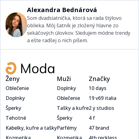
Alexandra Bednárová​​​​‌ ‍ ​‍​‍‌‍ ‌ ​‍‌‍‍‌‌‍‌ ‌‍‍‌‌‍ ‍​‍​‍​ ‍‍​‍​‍‌ ​ ‌‍​‌‌‍ ‍‌‍‍‌‌ ‌​‌ ‍‌​‍ ‍‌‍‍‌‌‍ ​‍​‍​‍ ​​‍​‍‌‍‍​‌ ​‍‌‍‌‌‌‍‌‍​‍​‍​ ‍‍​‍​‍‌‍‍​‌ ‌​‌ ‌​‌ ​​​ ‍‍​‍ ​‍ ‌‍ ​‌‍ ‌‍​ ‌‍​‌‌‍ ​‌‍‍​‌‍ ‌ ​ ‌ ‌​​ ‍‍​ ​ ​ ​​​ ​​​ ​​​‍ ‌ ​ ‌ ‌​‌ ‌‌‌‍‌​‌‍‍‌‌‍ ​‍ ‌‍‍‌‌‍ ‍‌ ‌​‌‍‌‌‌‍ ‍‌ ‌​​‍ ‌‍‌‌‌‍‌​‌‍‍‌‌ ‌​​‍ ‌‍ ‌‌‍ ‌‍‌​‌‍‌‌​ ‌‌ ​​‌ ​‍‌‍‌‌‌ ​ ‌‍‌‌‌‍ ‍‌ ‌​‌‍​‌‌ ‌​‌‍‍‌‌‍ ‌‍ ‍​ ‍ ‌‍‍‌‌‍‌​​ ‌‌‍​‌‌ ‌‌‌ ‌​‌‍‍​‌‍ ‌ ​‍​‍ ‌​ ​‌​ ‍​​ ‍ ‌ ‌​‌ ‍‌‌ ​​‌‍‌‌​ ‌‌‍​‌‌ ‌‌‌ ‌​‌‍‍​‌‍ ‌ ​‍​ ‍ ‌ ​​‌‍​‌‌ ‌​‌‍‍​​ ‌‌‍ ‍‌‍​‌‌‍ ‌‌‍‌‌​ ‌‍​‍‌‍​‌‌ ​ ‌‍‌‌‌‌‌‌‌ ​‍‌‍ ​​ ‌‌‍‍​‌ ‌​‌ ‌​‌ ​​​‍‌‌​ ​ ‌​​‌​‍‌‌​ ​‍‌​‌‍​‍‌‌​ ​‍‌​‌‍‌‍ ​‌‍ ‌‍​ ‌‍​‌‌‍ ​‌‍‍​‌‍ ‌ ​ ‌ ‌​​‍‌‌​ ​ ‌​​‌​ ​ ​ ​​​ ​​​ ​​​‍‌‌​ ​‍‌​‌‍‌ ​ ‌ ‌​‌ ‌‌‌‍‌​‌‍‍‌‌‍ ​‍‌‍‌‍‍‌‌‍‌​​ ‌‌‍​‌‌ ‌‌‌ ‌​‌‍‍​‌‍ ‌ ​‍​‍ ‌​ ​‌​ ‍​​‍‌‍‌ ‌​‌ ‍‌‌ ​​‌‍‌‌​ ‌‌‍​‌‌ ‌‌‌ ‌​‌‍‍​‌‍ ‌ ​‍​‍‌‍‌ ​​‌‍​‌‌ ‌​‌‍‍​​ ‌‌‍ ‍‌‍​‌‌‍ ‌‌‍‌‌​‍‌‍‌ ​​‌‍‌‌‌ ​‍‌ ​ ‌ ​​‌‍‌‌‌‍​ ‌ ‌​‌‍‍‌‌ ‌‍‌‍‌‌​ ‌‌ ​​‌ ‌‌‌‍​‍‌‍ ​‌‍‍‌‌ ​ ‌‍‍​‌‍‌‌‌‍‌​​‍​‍‌ ‌
Som dvadsiatnička, ktorá sa rada štýlovo
oblieka. Môj šatník je zložený hlavne zo
sekáčových úlovkov. Sledujem módne trendy
a ešte radšej o nich píšem. ​​​​‌ ‍ ​‍​‍‌‍ ‌ ​‍‌‍‍‌‌‍‌ ‌‍‍‌‌‍ ‍​‍​‍​ ‍‍​‍​‍‌ ​ ‌‍​‌‌‍ ‍‌‍‍‌‌ ‌​‌ ‍‌​‍ ‍‌‍‍‌‌‍ ​‍​‍​‍ ​​‍​‍‌‍‍​‌ ​‍‌‍‌‌‌‍‌‍​‍​‍​ ‍‍​‍​‍‌‍‍​‌ ‌​‌ ‌​‌ ​​​ ‍‍​‍ ​‍ ‌‍ ​‌‍ ‌‍​ ‌‍​‌‌‍ ​‌‍‍​‌‍ ‌ ​ ‌ ‌​​ ‍‍​ ​ ​ ​​​ ​​​ ​​​‍ ‌ ​ ‌ ‌​‌ ‌‌‌‍‌​‌‍‍‌‌‍ ​‍ ‌‍‍‌‌‍ ‍‌ ‌​‌‍‌‌‌‍ ‍‌ ‌​​‍ ‌‍‌‌‌‍‌​‌‍‍‌‌ ‌​​‍ ‌‍ ‌‌‍ ‌‍‌​‌‍‌‌​ ‌‌ ​​‌ ​‍‌‍‌‌‌ ​ ‌‍‌‌‌‍ ‍‌ ‌​‌‍​‌‌ ‌​‌‍‍‌‌‍ ‌‍ ‍​ ‍ ‌‍‍‌‌‍‌​​ ‌‌‍​‌‌ ‌‌‌ ‌​‌‍‍​‌‍ ‌ ​‍​‍ ‌​ ​‌​ ‍​​ ‍ ‌ ‌​‌ ‍‌‌ ​​‌‍‌‌​ ‌‌‍​‌‌ ‌‌‌ ‌​‌‍‍​‌‍ ‌ ​‍​ ‍ ‌ ​​‌‍​‌‌ ‌​‌‍‍​​ ‌‌‍‌​‌‍‌‌‌ ​ ‌‍​ ‌ ​‍‌‍‍‌‌ ​​‌ ‌​‌‍‍‌‌‍ ‌‍ ‍​ ‌‍​‍‌‍​‌‌ ​ ‌‍‌‌‌‌‌‌‌ ​‍‌‍ ​​ ‌‌‍‍​‌ ‌​‌ ‌​‌ ​​​‍‌‌​ ​ ‌​​‌​‍‌‌​ ​‍‌​‌‍​‍‌‌​ ​‍‌​‌‍‌‍ ​‌‍ ‌‍​ ‌‍​‌‌‍ ​‌‍‍​‌‍ ‌ ​ ‌ ‌​​‍‌‌​ ​ ‌​​‌​ ​ ​ ​​​ ​​​ ​​​‍‌‌​ ​‍‌​‌‍‌ ​ ‌ ‌​‌ ‌‌‌‍‌​‌‍‍‌‌‍ ​‍‌‍‌‍‍‌‌‍‌​​ ‌‌‍​‌‌ ‌‌‌ ‌​‌‍‍​‌‍ ‌ ​‍​‍ ‌​ ​‌​ ‍​​‍‌‍‌ ‌​‌ ‍‌‌ ​​‌‍‌‌​ ‌‌‍​‌‌ ‌‌‌ ‌​‌‍‍​‌‍ ‌ ​‍​‍‌‍‌ ​​‌‍​‌‌ ‌​‌‍‍​​ ‌‌‍‌​‌‍‌‌‌ ​ ‌‍​ ‌ ​‍‌‍‍‌‌ ​​‌ ‌​‌‍‍‌‌‍ ‌‍ ‍​‍‌‍‌ ​​‌‍‌‌‌ ​‍‌ ​ ‌ ​​‌‍‌‌‌‍​ ‌ ‌​‌‍‍‌‌ ‌‍‌‍‌‌​ ‌‌ ​​‌ ‌‌‌‍​‍‌‍ ​‌‍‍‌‌ ​ ‌‍‍​‌‍‌‌‌‍‌​​‍​‍‌ ‌
Ženy
Muži
Značky
Oblečenie
Doplnky
10 days
Doplnky
Oblečenie
19 v69 italia
Šperky
Tašky a kufre
2 y studios
Tehotné
Šperky
4 f
Kabelky, kufre a tašky
Parfémy
47 brand
Kozmetika
Kozmetika
4th reckless