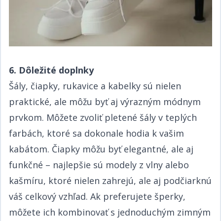
6. Dôležité doplnky​​​​‌ ‍ ​‍​‍‌‍ ‌ ​‍‌‍‍‌‌‍‌ ‌‍‍‌‌‍ ‍​‍​‍​ ‍‍​‍​‍‌ ​ ‌‍​‌‌‍ ‍‌‍‍‌‌ ‌​‌ ‍‌​‍ ‍‌‍‍‌‌‍ ​‍​‍​‍ ​​‍​‍‌‍‍​‌ ​‍‌‍‌‌‌‍‌‍​‍​‍​ ‍‍​‍​‍‌‍‍​‌ ‌​‌ ‌​‌ ​​​ ‍‍​‍ ​‍ ‌‍ ​‌‍ ‌‍​ ‌‍​‌‌‍ ​‌‍‍​‌‍ ‌ ​ ‌ ‌​​ ‍‍​ ​ ​ ​​​ ​​​ ​​​‍ ‌ ​ ‌ ‌​‌ ‌‌‌‍‌​‌‍‍‌‌‍ ​‍ ‌‍‍‌‌‍ ‍‌ ‌​‌‍‌‌‌‍ ‍‌ ‌​​‍ ‌‍‌‌‌‍‌​‌‍‍‌‌ ‌​​‍ ‌‍ ‌‌‍ ‌‍‌​‌‍‌‌​ ‌‌ ​​‌ ​‍‌‍‌‌‌ ​ ‌‍‌‌‌‍ ‍‌ ‌​‌‍​‌‌ ‌​‌‍‍‌‌‍ ‌‍ ‍​ ‍ ‌‍‍‌‌‍‌​​ ‌‌ ​​‌‍ ‌ ​ ‌ ‌​​‍ ‌​ ​‍​ ​‌​ ‍​​ ​‍​ ‌ ​ ‍​​ ‍​​ ‍ ‌ ‌​‌ ‍‌‌ ​​‌‍‌‌​ ‌‌ ​​‌‍ ‌ ​ ‌ ‌​​ ‍ ‌ ​​‌‍​‌‌ ‌​‌‍‍​​ ‌‌‍​ ‌‍ ‌‍ ‍‌ ‌​‌‍‌‌‌‍ ‍‌ ‌​​‍‌‌​ ‌‌‌​​‍‌‌ ‌‍‍ ‌‍‌‌‌ ‍‌​‍‌‌​ ​ ‌​‌​​‍‌‌​ ​ ‌​‌​​‍‌‌​ ​‍​ ​‍‌‍​ ​ ‌​‌‍‌‍​ ​‌‌‍​ ​ ‍‌‌‍‌‌​ ‌ ​ ‌‌​ ‍‌​ ‌ ‌‍​‍​‍‌‌​ ​‍​ ​‍​‍‌‌​ ‌‌‌​‌​​‍ ‍‌‍​ ‌‍‍​‌‍‍‌‌‍ ​‌‍‌​‌ ​‍‌‍‌‌‌‍ ‍​‍‌‌​ ‌‌‌​​‍‌‌ ‌‍‍ ‌‍‌‌‌ ‍‌​‍‌‌​ ​ ‌​‌​​‍‌‌​ ​ ‌​‌​​‍‌‌​ ​‍​ ​‍‌‍​ ​ ‌​‌‍‌‍​ ​‌‌‍​ ​ ‍‌‌‍‌‌​ ‌ ​ ‌‌​ ‍‌​ ‌ ‌‍​‍​ ​‌​‍‌‌​ ​‍​ ​‍​‍‌‌​ ‌‌‌​‌​​‍ ‍‌ ‌​‌‍‌‌‌ ‍​‌ ‌​​ ‌‍​‍‌‍​‌‌ ​ ‌‍‌‌‌‌‌‌‌ ​‍‌‍ ​​ ‌‌‍‍​‌ ‌​‌ ‌​‌ ​​​‍‌‌​ ​ ‌​​‌​‍‌‌​ ​‍‌​‌‍​‍‌‌​ ​‍‌​‌‍‌‍ ​‌‍ ‌‍​ ‌‍​‌‌‍ ​‌‍‍​‌‍ ‌ ​ ‌ ‌​​‍‌‌​ ​ ‌​​‌​ ​ ​ ​​​ ​​​ ​​​‍‌‌​ ​‍‌​‌‍‌ ​ ‌ ‌​‌ ‌‌‌‍‌​‌‍‍‌‌‍ ​‍‌‍‌‍‍‌‌‍‌​​ ‌‌ ​​‌‍ ‌ ​ ‌ ‌​​‍ ‌​ ​‍​ ​‌​ ‍​​ ​‍​ ‌ ​ ‍​​ ‍​​‍‌‍‌ ‌​‌ ‍‌‌ ​​‌‍‌‌​ ‌‌ ​​‌‍ ‌ ​ ‌ ‌​​‍‌‍‌ ​​‌‍​‌‌ ‌​‌‍‍​​ ‌‌‍​ ‌‍ ‌‍ ‍‌ ‌​‌‍‌‌‌‍ ‍‌ ‌​​‍‌‌​ ‌‌‌​​‍‌‌ ‌‍‍ ‌‍‌‌‌ ‍‌​‍‌‌​ ​ ‌​‌​​‍‌‌​ ​ ‌​‌​​‍‌‌​ ​‍​ ​‍‌‍​ ​ ‌​‌‍‌‍​ ​‌‌‍​ ​ ‍‌‌‍‌‌​ ‌ ​ ‌‌​ ‍‌​ ‌ ‌‍​‍​‍‌‌​ ​‍​ ​‍​‍‌‌​ ‌‌‌​‌​​‍ ‍‌‍​ ‌‍‍​‌‍‍‌‌‍ ​‌‍‌​‌ ​‍‌‍‌‌‌‍ ‍​‍‌‌​ ‌‌‌​​‍‌‌ ‌‍‍ ‌‍‌‌‌ ‍‌​‍‌‌​ ​ ‌​‌​​‍‌‌​ ​ ‌​‌​​‍‌‌​ ​‍​ ​‍‌‍​ ​ ‌​‌‍‌‍​ ​‌‌‍​ ​ ‍‌‌‍‌‌​ ‌ ​ ‌‌​ ‍‌​ ‌ ‌‍​‍​ ​‌​‍‌‌​ ​‍​ ​‍​‍‌‌​ ‌‌‌​‌​​‍ ‍‌ ‌​‌‍‌‌‌ ‍​‌ ‌​​‍‌‍‌ ​​‌‍‌‌‌ ​‍‌ ​ ‌ ​​‌‍‌‌‌‍​ ‌ ‌​‌‍‍‌‌ ‌‍‌‍‌‌​ ‌‌ ​​‌ ‌‌‌‍​‍‌‍ ​‌‍‍‌‌ ​ ‌‍‍​‌‍‌‌‌‍‌​​‍​‍‌ ‌
Šály, čiapky, rukavice a kabelky sú nielen
praktické, ale môžu byť aj výrazným módnym
prvkom. Môžete zvoliť pletené šály v teplých
farbách, ktoré sa dokonale hodia k vašim
kabátom. Čiapky môžu byť elegantné, ale aj
funkčné – najlepšie sú modely z vlny alebo
kašmíru, ktoré nielen zahrejú, ale aj podčiarknú
váš celkový vzhľad. Ak preferujete šperky,
môžete ich kombinovať s jednoduchým zimným