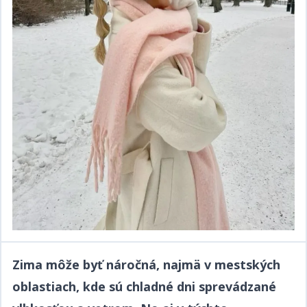
Zima môže byť náročná, najmä v mestských
oblastiach, kde sú chladné dni sprevádzané