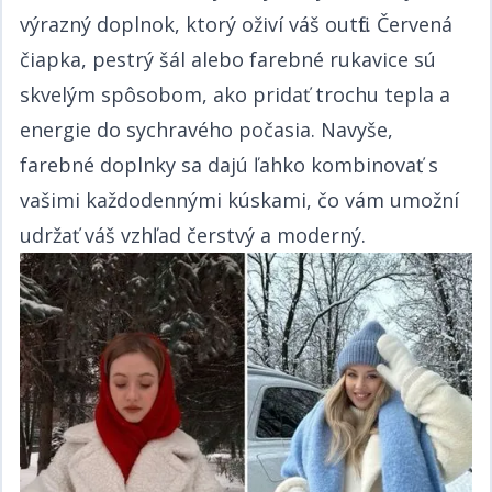
výrazný doplnok, ktorý oživí váš outfit. Červená
čiapka, pestrý šál alebo farebné rukavice sú
skvelým spôsobom, ako pridať trochu tepla a
energie do sychravého počasia. Navyše,
farebné doplnky sa dajú ľahko kombinovať s
vašimi každodennými kúskami, čo vám umožní
udržať váš vzhľad čerstvý a moderný.​​​​‌ ‍ ​‍​‍‌‍ ‌ ​‍‌‍‍‌‌‍‌ ‌‍‍‌‌‍ ‍​‍​‍​ ‍‍​‍​‍‌ ​ ‌‍​‌‌‍ ‍‌‍‍‌‌ ‌​‌ ‍‌​‍ ‍‌‍‍‌‌‍ ​‍​‍​‍ ​​‍​‍‌‍‍​‌ ​‍‌‍‌‌‌‍‌‍​‍​‍​ ‍‍​‍​‍‌‍‍​‌ ‌​‌ ‌​‌ ​​​ ‍‍​‍ ​‍ ‌‍ ​‌‍ ‌‍​ ‌‍​‌‌‍ ​‌‍‍​‌‍ ‌ ​ ‌ ‌​​ ‍‍​ ​ ​ ​​​ ​​​ ​​​‍ ‌ ​ ‌ ‌​‌ ‌‌‌‍‌​‌‍‍‌‌‍ ​‍ ‌‍‍‌‌‍ ‍‌ ‌​‌‍‌‌‌‍ ‍‌ ‌​​‍ ‌‍‌‌‌‍‌​‌‍‍‌‌ ‌​​‍ ‌‍ ‌‌‍ ‌‍‌​‌‍‌‌​ ‌‌ ​​‌ ​‍‌‍‌‌‌ ​ ‌‍‌‌‌‍ ‍‌ ‌​‌‍​‌‌ ‌​‌‍‍‌‌‍ ‌‍ ‍​ ‍ ‌‍‍‌‌‍‌​​ ‌‌ ​​‌‍ ‌ ​ ‌ ‌​​‍ ‌​ ​‍​ ​‌​ ‍​​ ​‍​ ‌ ​ ‍​​ ‍​​ ‍ ‌ ‌​‌ ‍‌‌ ​​‌‍‌‌​ ‌‌ ​​‌‍ ‌ ​ ‌ ‌​​ ‍ ‌ ​​‌‍​‌‌ ‌​‌‍‍​​ ‌‌‍​ ‌‍ ‌‍ ‍‌ ‌​‌‍‌‌‌‍ ‍‌ ‌​​‍‌‌​ ‌‌‌​​‍‌‌ ‌‍‍ ‌‍‌‌‌ ‍‌​‍‌‌​ ​ ‌​‌​​‍‌‌​ ​ ‌​‌​​‍‌‌​ ​‍​ ​‍​ ‍‌​ ‌ ​ ​‌​ ‍​​ ​​​ ‍‌​ ‍​​ ​​‌‍‌‌​ ‌‍​ ‍‌​ ​‍​‍‌‌​ ​‍​ ​‍​‍‌‌​ ‌‌‌​‌​​‍ ‍‌‍​ ‌‍‍​‌‍‍‌‌‍ ​‌‍‌​‌ ​‍‌‍‌‌‌‍ ‍​‍‌‌​ ‌‌‌​​‍‌‌ ‌‍‍ ‌‍‌‌‌ ‍‌​‍‌‌​ ​ ‌​‌​​‍‌‌​ ​ ‌​‌​​‍‌‌​ ​‍​ ​‍​ ‍‌​ ‌ ​ ​‌​ ‍​​ ​​​ ‍‌​ ‍​​ ​​‌‍‌‌​ ‌‍​ ‍‌​ ​‍​ ​​​‍‌‌​ ​‍​ ​‍​‍‌‌​ ‌‌‌​‌​​‍ ‍‌ ‌​‌‍‌‌‌ ‍​‌ ‌​​ ‌‍​‍‌‍​‌‌ ​ ‌‍‌‌‌‌‌‌‌ ​‍‌‍ ​​ ‌‌‍‍​‌ ‌​‌ ‌​‌ ​​​‍‌‌​ ​ ‌​​‌​‍‌‌​ ​‍‌​‌‍​‍‌‌​ ​‍‌​‌‍‌‍ ​‌‍ ‌‍​ ‌‍​‌‌‍ ​‌‍‍​‌‍ ‌ ​ ‌ ‌​​‍‌‌​ ​ ‌​​‌​ ​ ​ ​​​ ​​​ ​​​‍‌‌​ ​‍‌​‌‍‌ ​ ‌ ‌​‌ ‌‌‌‍‌​‌‍‍‌‌‍ ​‍‌‍‌‍‍‌‌‍‌​​ ‌‌ ​​‌‍ ‌ ​ ‌ ‌​​‍ ‌​ ​‍​ ​‌​ ‍​​ ​‍​ ‌ ​ ‍​​ ‍​​‍‌‍‌ ‌​‌ ‍‌‌ ​​‌‍‌‌​ ‌‌ ​​‌‍ ‌ ​ ‌ ‌​​‍‌‍‌ ​​‌‍​‌‌ ‌​‌‍‍​​ ‌‌‍​ ‌‍ ‌‍ ‍‌ ‌​‌‍‌‌‌‍ ‍‌ ‌​​‍‌‌​ ‌‌‌​​‍‌‌ ‌‍‍ ‌‍‌‌‌ ‍‌​‍‌‌​ ​ ‌​‌​​‍‌‌​ ​ ‌​‌​​‍‌‌​ ​‍​ ​‍​ ‍‌​ ‌ ​ ​‌​ ‍​​ ​​​ ‍‌​ ‍​​ ​​‌‍‌‌​ ‌‍​ ‍‌​ ​‍​‍‌‌​ ​‍​ ​‍​‍‌‌​ ‌‌‌​‌​​‍ ‍‌‍​ ‌‍‍​‌‍‍‌‌‍ ​‌‍‌​‌ ​‍‌‍‌‌‌‍ ‍​‍‌‌​ ‌‌‌​​‍‌‌ ‌‍‍ ‌‍‌‌‌ ‍‌​‍‌‌​ ​ ‌​‌​​‍‌‌​ ​ ‌​‌​​‍‌‌​ ​‍​ ​‍​ ‍‌​ ‌ ​ ​‌​ ‍​​ ​​​ ‍‌​ ‍​​ ​​‌‍‌‌​ ‌‍​ ‍‌​ ​‍​ ​​​‍‌‌​ ​‍​ ​‍​‍‌‌​ ‌‌‌​‌​​‍ ‍‌ ‌​‌‍‌‌‌ ‍​‌ ‌​​‍‌‍‌ ​​‌‍‌‌‌ ​‍‌ ​ ‌ ​​‌‍‌‌‌‍​ ‌ ‌​‌‍‍‌‌ ‌‍‌‍‌‌​ ‌‌ ​​‌ ‌‌‌‍​‍‌‍ ​‌‍‍‌‌ ​ ‌‍‍​‌‍‌‌‌‍‌​​‍​‍‌ ‌