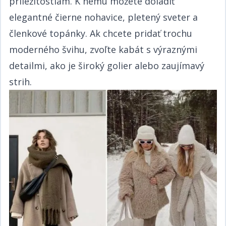
príležitostiam. K nemu môžete doladiť
elegantné čierne nohavice, pletený sveter a
členkové topánky. Ak chcete pridať trochu
moderného švihu, zvoľte kabát s výraznými
detailmi, ako je široký golier alebo zaujímavý
strih.​​​​‌ ‍ ​‍​‍‌‍ ‌ ​‍‌‍‍‌‌‍‌ ‌‍‍‌‌‍ ‍​‍​‍​ ‍‍​‍​‍‌ ​ ‌‍​‌‌‍ ‍‌‍‍‌‌ ‌​‌ ‍‌​‍ ‍‌‍‍‌‌‍ ​‍​‍​‍ ​​‍​‍‌‍‍​‌ ​‍‌‍‌‌‌‍‌‍​‍​‍​ ‍‍​‍​‍‌‍‍​‌ ‌​‌ ‌​‌ ​​​ ‍‍​‍ ​‍ ‌‍ ​‌‍ ‌‍​ ‌‍​‌‌‍ ​‌‍‍​‌‍ ‌ ​ ‌ ‌​​ ‍‍​ ​ ​ ​​​ ​​​ ​​​‍ ‌ ​ ‌ ‌​‌ ‌‌‌‍‌​‌‍‍‌‌‍ ​‍ ‌‍‍‌‌‍ ‍‌ ‌​‌‍‌‌‌‍ ‍‌ ‌​​‍ ‌‍‌‌‌‍‌​‌‍‍‌‌ ‌​​‍ ‌‍ ‌‌‍ ‌‍‌​‌‍‌‌​ ‌‌ ​​‌ ​‍‌‍‌‌‌ ​ ‌‍‌‌‌‍ ‍‌ ‌​‌‍​‌‌ ‌​‌‍‍‌‌‍ ‌‍ ‍​ ‍ ‌‍‍‌‌‍‌​​ ‌‌ ​​‌‍ ‌ ​ ‌ ‌​​‍ ‌​ ​‍​ ​‌​ ‍​​ ​‍​ ‌ ​ ‍​​ ‍​​ ‍ ‌ ‌​‌ ‍‌‌ ​​‌‍‌‌​ ‌‌ ​​‌‍ ‌ ​ ‌ ‌​​ ‍ ‌ ​​‌‍​‌‌ ‌​‌‍‍​​ ‌‌‍​ ‌‍ ‌‍ ‍‌ ‌​‌‍‌‌‌‍ ‍‌ ‌​​‍‌‌​ ‌‌‌​​‍‌‌ ‌‍‍ ‌‍‌‌‌ ‍‌​‍‌‌​ ​ ‌​‌​​‍‌‌​ ​ ‌​‌​​‍‌‌​ ​‍​ ​‍​ ‌ ‌‍​ ​ ​​​ ‍​​ ‍‌​ ‌‍‌‍​‌​ ‌‌‌‍​ ​ ​‍​ ​‍​ ​ ​‍‌‌​ ​‍​ ​‍​‍‌‌​ ‌‌‌​‌​​‍ ‍‌‍​ ‌‍‍​‌‍‍‌‌‍ ​‌‍‌​‌ ​‍‌‍‌‌‌‍ ‍​‍‌‌​ ‌‌‌​​‍‌‌ ‌‍‍ ‌‍‌‌‌ ‍‌​‍‌‌​ ​ ‌​‌​​‍‌‌​ ​ ‌​‌​​‍‌‌​ ​‍​ ​‍​ ‌ ‌‍​ ​ ​​​ ‍​​ ‍‌​ ‌‍‌‍​‌​ ‌‌‌‍​ ​ ​‍​ ​‍​ ​ ​ ​​​‍‌‌​ ​‍​ ​‍​‍‌‌​ ‌‌‌​‌​​‍ ‍‌ ‌​‌‍‌‌‌ ‍​‌ ‌​​ ‌‍​‍‌‍​‌‌ ​ ‌‍‌‌‌‌‌‌‌ ​‍‌‍ ​​ ‌‌‍‍​‌ ‌​‌ ‌​‌ ​​​‍‌‌​ ​ ‌​​‌​‍‌‌​ ​‍‌​‌‍​‍‌‌​ ​‍‌​‌‍‌‍ ​‌‍ ‌‍​ ‌‍​‌‌‍ ​‌‍‍​‌‍ ‌ ​ ‌ ‌​​‍‌‌​ ​ ‌​​‌​ ​ ​ ​​​ ​​​ ​​​‍‌‌​ ​‍‌​‌‍‌ ​ ‌ ‌​‌ ‌‌‌‍‌​‌‍‍‌‌‍ ​‍‌‍‌‍‍‌‌‍‌​​ ‌‌ ​​‌‍ ‌ ​ ‌ ‌​​‍ ‌​ ​‍​ ​‌​ ‍​​ ​‍​ ‌ ​ ‍​​ ‍​​‍‌‍‌ ‌​‌ ‍‌‌ ​​‌‍‌‌​ ‌‌ ​​‌‍ ‌ ​ ‌ ‌​​‍‌‍‌ ​​‌‍​‌‌ ‌​‌‍‍​​ ‌‌‍​ ‌‍ ‌‍ ‍‌ ‌​‌‍‌‌‌‍ ‍‌ ‌​​‍‌‌​ ‌‌‌​​‍‌‌ ‌‍‍ ‌‍‌‌‌ ‍‌​‍‌‌​ ​ ‌​‌​​‍‌‌​ ​ ‌​‌​​‍‌‌​ ​‍​ ​‍​ ‌ ‌‍​ ​ ​​​ ‍​​ ‍‌​ ‌‍‌‍​‌​ ‌‌‌‍​ ​ ​‍​ ​‍​ ​ ​‍‌‌​ ​‍​ ​‍​‍‌‌​ ‌‌‌​‌​​‍ ‍‌‍​ ‌‍‍​‌‍‍‌‌‍ ​‌‍‌​‌ ​‍‌‍‌‌‌‍ ‍​‍‌‌​ ‌‌‌​​‍‌‌ ‌‍‍ ‌‍‌‌‌ ‍‌​‍‌‌​ ​ ‌​‌​​‍‌‌​ ​ ‌​‌​​‍‌‌​ ​‍​ ​‍​ ‌ ‌‍​ ​ ​​​ ‍​​ ‍‌​ ‌‍‌‍​‌​ ‌‌‌‍​ ​ ​‍​ ​‍​ ​ ​ ​​​‍‌‌​ ​‍​ ​‍​‍‌‌​ ‌‌‌​‌​​‍ ‍‌ ‌​‌‍‌‌‌ ‍​‌ ‌​​‍‌‍‌ ​​‌‍‌‌‌ ​‍‌ ​ ‌ ​​‌‍‌‌‌‍​ ‌ ‌​‌‍‍‌‌ ‌‍‌‍‌‌​ ‌‌ ​​‌ ‌‌‌‍​‍‌‍ ​‌‍‍‌‌ ​ ‌‍‍​‌‍‌‌‌‍‌​​‍​‍‌ ‌