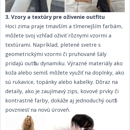
3. Vzory a textúry pre oživenie outfitu​​​​‌ ‍ ​‍​‍‌‍ ‌ ​‍‌‍‍‌‌‍‌ ‌‍‍‌‌‍ ‍​‍​‍​ ‍‍​‍​‍‌ ​ ‌‍​‌‌‍ ‍‌‍‍‌‌ ‌​‌ ‍‌​‍ ‍‌‍‍‌‌‍ ​‍​‍​‍ ​​‍​‍‌‍‍​‌ ​‍‌‍‌‌‌‍‌‍​‍​‍​ ‍‍​‍​‍‌‍‍​‌ ‌​‌ ‌​‌ ​​​ ‍‍​‍ ​‍ ‌‍ ​‌‍ ‌‍​ ‌‍​‌‌‍ ​‌‍‍​‌‍ ‌ ​ ‌ ‌​​ ‍‍​ ​ ​ ​​​ ​​​ ​​​‍ ‌ ​ ‌ ‌​‌ ‌‌‌‍‌​‌‍‍‌‌‍ ​‍ ‌‍‍‌‌‍ ‍‌ ‌​‌‍‌‌‌‍ ‍‌ ‌​​‍ ‌‍‌‌‌‍‌​‌‍‍‌‌ ‌​​‍ ‌‍ ‌‌‍ ‌‍‌​‌‍‌‌​ ‌‌ ​​‌ ​‍‌‍‌‌‌ ​ ‌‍‌‌‌‍ ‍‌ ‌​‌‍​‌‌ ‌​‌‍‍‌‌‍ ‌‍ ‍​ ‍ ‌‍‍‌‌‍‌​​ ‌‌ ​​‌‍ ‌ ​ ‌ ‌​​‍ ‌​ ​‍​ ​‌​ ‍​​ ​‍​ ‌ ​ ‍​​ ‍​​ ‍ ‌ ‌​‌ ‍‌‌ ​​‌‍‌‌​ ‌‌ ​​‌‍ ‌ ​ ‌ ‌​​ ‍ ‌ ​​‌‍​‌‌ ‌​‌‍‍​​ ‌‌‍​ ‌‍ ‌‍ ‍‌ ‌​‌‍‌‌‌‍ ‍‌ ‌​​‍‌‌​ ‌‌‌​​‍‌‌ ‌‍‍ ‌‍‌‌‌ ‍‌​‍‌‌​ ​ ‌​‌​​‍‌‌​ ​ ‌​‌​​‍‌‌​ ​‍​ ​‍​ ​‍​ ‍​​ ‍​‌‍​‍‌‍‌‌‌‍‌‌​ ‌ ‌‍​‌​ ‌ ​ ‌​​ ‌ ‌‍‌​​‍‌‌​ ​‍​ ​‍​‍‌‌​ ‌‌‌​‌​​‍ ‍‌‍​ ‌‍‍​‌‍‍‌‌‍ ​‌‍‌​‌ ​‍‌‍‌‌‌‍ ‍​‍‌‌​ ‌‌‌​​‍‌‌ ‌‍‍ ‌‍‌‌‌ ‍‌​‍‌‌​ ​ ‌​‌​​‍‌‌​ ​ ‌​‌​​‍‌‌​ ​‍​ ​‍​ ​‍​ ‍​​ ‍​‌‍​‍‌‍‌‌‌‍‌‌​ ‌ ‌‍​‌​ ‌ ​ ‌​​ ‌ ‌‍‌​​ ​​​‍‌‌​ ​‍​ ​‍​‍‌‌​ ‌‌‌​‌​​‍ ‍‌ ‌​‌‍‌‌‌ ‍​‌ ‌​​ ‌‍​‍‌‍​‌‌ ​ ‌‍‌‌‌‌‌‌‌ ​‍‌‍ ​​ ‌‌‍‍​‌ ‌​‌ ‌​‌ ​​​‍‌‌​ ​ ‌​​‌​‍‌‌​ ​‍‌​‌‍​‍‌‌​ ​‍‌​‌‍‌‍ ​‌‍ ‌‍​ ‌‍​‌‌‍ ​‌‍‍​‌‍ ‌ ​ ‌ ‌​​‍‌‌​ ​ ‌​​‌​ ​ ​ ​​​ ​​​ ​​​‍‌‌​ ​‍‌​‌‍‌ ​ ‌ ‌​‌ ‌‌‌‍‌​‌‍‍‌‌‍ ​‍‌‍‌‍‍‌‌‍‌​​ ‌‌ ​​‌‍ ‌ ​ ‌ ‌​​‍ ‌​ ​‍​ ​‌​ ‍​​ ​‍​ ‌ ​ ‍​​ ‍​​‍‌‍‌ ‌​‌ ‍‌‌ ​​‌‍‌‌​ ‌‌ ​​‌‍ ‌ ​ ‌ ‌​​‍‌‍‌ ​​‌‍​‌‌ ‌​‌‍‍​​ ‌‌‍​ ‌‍ ‌‍ ‍‌ ‌​‌‍‌‌‌‍ ‍‌ ‌​​‍‌‌​ ‌‌‌​​‍‌‌ ‌‍‍ ‌‍‌‌‌ ‍‌​‍‌‌​ ​ ‌​‌​​‍‌‌​ ​ ‌​‌​​‍‌‌​ ​‍​ ​‍​ ​‍​ ‍​​ ‍​‌‍​‍‌‍‌‌‌‍‌‌​ ‌ ‌‍​‌​ ‌ ​ ‌​​ ‌ ‌‍‌​​‍‌‌​ ​‍​ ​‍​‍‌‌​ ‌‌‌​‌​​‍ ‍‌‍​ ‌‍‍​‌‍‍‌‌‍ ​‌‍‌​‌ ​‍‌‍‌‌‌‍ ‍​‍‌‌​ ‌‌‌​​‍‌‌ ‌‍‍ ‌‍‌‌‌ ‍‌​‍‌‌​ ​ ‌​‌​​‍‌‌​ ​ ‌​‌​​‍‌‌​ ​‍​ ​‍​ ​‍​ ‍​​ ‍​‌‍​‍‌‍‌‌‌‍‌‌​ ‌ ‌‍​‌​ ‌ ​ ‌​​ ‌ ‌‍‌​​ ​​​‍‌‌​ ​‍​ ​‍​‍‌‌​ ‌‌‌​‌​​‍ ‍‌ ‌​‌‍‌‌‌ ‍​‌ ‌​​‍‌‍‌ ​​‌‍‌‌‌ ​‍‌ ​ ‌ ​​‌‍‌‌‌‍​ ‌ ‌​‌‍‍‌‌ ‌‍‌‍‌‌​ ‌‌ ​​‌ ‌‌‌‍​‍‌‍ ​‌‍‍‌‌ ​ ‌‍‍​‌‍‌‌‌‍‌​​‍​‍‌ ‌
Hoci zima praje tmavším a tlmenejším farbám,
môžete svoj vzhľad oživiť rôznymi vzormi a
textúrami. Napríklad, pletené svetre s
geometrickými vzormi či pruhované šály
pridajú outfitu dynamiku. Výrazné materiály ako
koža alebo semiš môžete využiť na doplnky, ako
sú rukavice, topánky alebo kabelky. Dôraz na
detaily, ako je zaujímavý zips, kovové prvky či
kontrastné farby, dokáže aj jednoduchý outfit
povzniesť na novú úroveň.​​​​‌ ‍ ​‍​‍‌‍ ‌ ​‍‌‍‍‌‌‍‌ ‌‍‍‌‌‍ ‍​‍​‍​ ‍‍​‍​‍‌ ​ ‌‍​‌‌‍ ‍‌‍‍‌‌ ‌​‌ ‍‌​‍ ‍‌‍‍‌‌‍ ​‍​‍​‍ ​​‍​‍‌‍‍​‌ ​‍‌‍‌‌‌‍‌‍​‍​‍​ ‍‍​‍​‍‌‍‍​‌ ‌​‌ ‌​‌ ​​​ ‍‍​‍ ​‍ ‌‍ ​‌‍ ‌‍​ ‌‍​‌‌‍ ​‌‍‍​‌‍ ‌ ​ ‌ ‌​​ ‍‍​ ​ ​ ​​​ ​​​ ​​​‍ ‌ ​ ‌ ‌​‌ ‌‌‌‍‌​‌‍‍‌‌‍ ​‍ ‌‍‍‌‌‍ ‍‌ ‌​‌‍‌‌‌‍ ‍‌ ‌​​‍ ‌‍‌‌‌‍‌​‌‍‍‌‌ ‌​​‍ ‌‍ ‌‌‍ ‌‍‌​‌‍‌‌​ ‌‌ ​​‌ ​‍‌‍‌‌‌ ​ ‌‍‌‌‌‍ ‍‌ ‌​‌‍​‌‌ ‌​‌‍‍‌‌‍ ‌‍ ‍​ ‍ ‌‍‍‌‌‍‌​​ ‌‌ ​​‌‍ ‌ ​ ‌ ‌​​‍ ‌​ ​‍​ ​‌​ ‍​​ ​‍​ ‌ ​ ‍​​ ‍​​ ‍ ‌ ‌​‌ ‍‌‌ ​​‌‍‌‌​ ‌‌ ​​‌‍ ‌ ​ ‌ ‌​​ ‍ ‌ ​​‌‍​‌‌ ‌​‌‍‍​​ ‌‌‍​ ‌‍ ‌‍ ‍‌ ‌​‌‍‌‌‌‍ ‍‌ ‌​​‍‌‌​ ‌‌‌​​‍‌‌ ‌‍‍ ‌‍‌‌‌ ‍‌​‍‌‌​ ​ ‌​‌​​‍‌‌​ ​ ‌​‌​​‍‌‌​ ​‍​ ​‍​ ​ ‌‍‌‍​ ‍​​ ​‍‌‍‌‌​ ‌ ​ ‍‌‌‍‌​​ ‌‌​ ​ ​ ‌​‌‍​ ​‍‌‌​ ​‍​ ​‍​‍‌‌​ ‌‌‌​‌​​‍ ‍‌‍​ ‌‍‍​‌‍‍‌‌‍ ​‌‍‌​‌ ​‍‌‍‌‌‌‍ ‍​‍‌‌​ ‌‌‌​​‍‌‌ ‌‍‍ ‌‍‌‌‌ ‍‌​‍‌‌​ ​ ‌​‌​​‍‌‌​ ​ ‌​‌​​‍‌‌​ ​‍​ ​‍​ ​ ‌‍‌‍​ ‍​​ ​‍‌‍‌‌​ ‌ ​ ‍‌‌‍‌​​ ‌‌​ ​ ​ ‌​‌‍​ ​ ​​​‍‌‌​ ​‍​ ​‍​‍‌‌​ ‌‌‌​‌​​‍ ‍‌ ‌​‌‍‌‌‌ ‍​‌ ‌​​ ‌‍​‍‌‍​‌‌ ​ ‌‍‌‌‌‌‌‌‌ ​‍‌‍ ​​ ‌‌‍‍​‌ ‌​‌ ‌​‌ ​​​‍‌‌​ ​ ‌​​‌​‍‌‌​ ​‍‌​‌‍​‍‌‌​ ​‍‌​‌‍‌‍ ​‌‍ ‌‍​ ‌‍​‌‌‍ ​‌‍‍​‌‍ ‌ ​ ‌ ‌​​‍‌‌​ ​ ‌​​‌​ ​ ​ ​​​ ​​​ ​​​‍‌‌​ ​‍‌​‌‍‌ ​ ‌ ‌​‌ ‌‌‌‍‌​‌‍‍‌‌‍ ​‍‌‍‌‍‍‌‌‍‌​​ ‌‌ ​​‌‍ ‌ ​ ‌ ‌​​‍ ‌​ ​‍​ ​‌​ ‍​​ ​‍​ ‌ ​ ‍​​ ‍​​‍‌‍‌ ‌​‌ ‍‌‌ ​​‌‍‌‌​ ‌‌ ​​‌‍ ‌ ​ ‌ ‌​​‍‌‍‌ ​​‌‍​‌‌ ‌​‌‍‍​​ ‌‌‍​ ‌‍ ‌‍ ‍‌ ‌​‌‍‌‌‌‍ ‍‌ ‌​​‍‌‌​ ‌‌‌​​‍‌‌ ‌‍‍ ‌‍‌‌‌ ‍‌​‍‌‌​ ​ ‌​‌​​‍‌‌​ ​ ‌​‌​​‍‌‌​ ​‍​ ​‍​ ​ ‌‍‌‍​ ‍​​ ​‍‌‍‌‌​ ‌ ​ ‍‌‌‍‌​​ ‌‌​ ​ ​ ‌​‌‍​ ​‍‌‌​ ​‍​ ​‍​‍‌‌​ ‌‌‌​‌​​‍ ‍‌‍​ ‌‍‍​‌‍‍‌‌‍ ​‌‍‌​‌ ​‍‌‍‌‌‌‍ ‍​‍‌‌​ ‌‌‌​​‍‌‌ ‌‍‍ ‌‍‌‌‌ ‍‌​‍‌‌​ ​ ‌​‌​​‍‌‌​ ​ ‌​‌​​‍‌‌​ ​‍​ ​‍​ ​ ‌‍‌‍​ ‍​​ ​‍‌‍‌‌​ ‌ ​ ‍‌‌‍‌​​ ‌‌​ ​ ​ ‌​‌‍​ ​ ​​​‍‌‌​ ​‍​ ​‍​‍‌‌​ ‌‌‌​‌​​‍ ‍‌ ‌​‌‍‌‌‌ ‍​‌ ‌​​‍‌‍‌ ​​‌‍‌‌‌ ​‍‌ ​ ‌ ​​‌‍‌‌‌‍​ ‌ ‌​‌‍‍‌‌ ‌‍‌‍‌‌​ ‌‌ ​​‌ ‌‌‌‍​‍‌‍ ​‌‍‍‌‌ ​ ‌‍‍​‌‍‌‌‌‍‌​​‍​‍‌ ‌