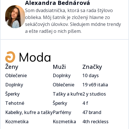
Alexandra Bednárová​​​​‌ ‍ ​‍​‍‌‍ ‌ ​‍‌‍‍‌‌‍‌ ‌‍‍‌‌‍ ‍​‍​‍​ ‍‍​‍​‍‌ ​ ‌‍​‌‌‍ ‍‌‍‍‌‌ ‌​‌ ‍‌​‍ ‍‌‍‍‌‌‍ ​‍​‍​‍ ​​‍​‍‌‍‍​‌ ​‍‌‍‌‌‌‍‌‍​‍​‍​ ‍‍​‍​‍‌‍‍​‌ ‌​‌ ‌​‌ ​​​ ‍‍​‍ ​‍ ‌‍ ​‌‍ ‌‍​ ‌‍​‌‌‍ ​‌‍‍​‌‍ ‌ ​ ‌ ‌​​ ‍‍​ ​ ​ ​​​ ​​​ ​​​‍ ‌ ​ ‌ ‌​‌ ‌‌‌‍‌​‌‍‍‌‌‍ ​‍ ‌‍‍‌‌‍ ‍‌ ‌​‌‍‌‌‌‍ ‍‌ ‌​​‍ ‌‍‌‌‌‍‌​‌‍‍‌‌ ‌​​‍ ‌‍ ‌‌‍ ‌‍‌​‌‍‌‌​ ‌‌ ​​‌ ​‍‌‍‌‌‌ ​ ‌‍‌‌‌‍ ‍‌ ‌​‌‍​‌‌ ‌​‌‍‍‌‌‍ ‌‍ ‍​ ‍ ‌‍‍‌‌‍‌​​ ‌‌‍​‌‌ ‌‌‌ ‌​‌‍‍​‌‍ ‌ ​‍​‍ ‌​ ​‌​ ‍​​ ‍ ‌ ‌​‌ ‍‌‌ ​​‌‍‌‌​ ‌‌‍​‌‌ ‌‌‌ ‌​‌‍‍​‌‍ ‌ ​‍​ ‍ ‌ ​​‌‍​‌‌ ‌​‌‍‍​​ ‌‌‍ ‍‌‍​‌‌‍ ‌‌‍‌‌​ ‌‍​‍‌‍​‌‌ ​ ‌‍‌‌‌‌‌‌‌ ​‍‌‍ ​​ ‌‌‍‍​‌ ‌​‌ ‌​‌ ​​​‍‌‌​ ​ ‌​​‌​‍‌‌​ ​‍‌​‌‍​‍‌‌​ ​‍‌​‌‍‌‍ ​‌‍ ‌‍​ ‌‍​‌‌‍ ​‌‍‍​‌‍ ‌ ​ ‌ ‌​​‍‌‌​ ​ ‌​​‌​ ​ ​ ​​​ ​​​ ​​​‍‌‌​ ​‍‌​‌‍‌ ​ ‌ ‌​‌ ‌‌‌‍‌​‌‍‍‌‌‍ ​‍‌‍‌‍‍‌‌‍‌​​ ‌‌‍​‌‌ ‌‌‌ ‌​‌‍‍​‌‍ ‌ ​‍​‍ ‌​ ​‌​ ‍​​‍‌‍‌ ‌​‌ ‍‌‌ ​​‌‍‌‌​ ‌‌‍​‌‌ ‌‌‌ ‌​‌‍‍​‌‍ ‌ ​‍​‍‌‍‌ ​​‌‍​‌‌ ‌​‌‍‍​​ ‌‌‍ ‍‌‍​‌‌‍ ‌‌‍‌‌​‍‌‍‌ ​​‌‍‌‌‌ ​‍‌ ​ ‌ ​​‌‍‌‌‌‍​ ‌ ‌​‌‍‍‌‌ ‌‍‌‍‌‌​ ‌‌ ​​‌ ‌‌‌‍​‍‌‍ ​‌‍‍‌‌ ​ ‌‍‍​‌‍‌‌‌‍‌​​‍​‍‌ ‌
Som dvadsiatnička, ktorá sa rada štýlovo
oblieka. Môj šatník je zložený hlavne zo
sekáčových úlovkov. Sledujem módne trendy
a ešte radšej o nich píšem. ​​​​‌ ‍ ​‍​‍‌‍ ‌ ​‍‌‍‍‌‌‍‌ ‌‍‍‌‌‍ ‍​‍​‍​ ‍‍​‍​‍‌ ​ ‌‍​‌‌‍ ‍‌‍‍‌‌ ‌​‌ ‍‌​‍ ‍‌‍‍‌‌‍ ​‍​‍​‍ ​​‍​‍‌‍‍​‌ ​‍‌‍‌‌‌‍‌‍​‍​‍​ ‍‍​‍​‍‌‍‍​‌ ‌​‌ ‌​‌ ​​​ ‍‍​‍ ​‍ ‌‍ ​‌‍ ‌‍​ ‌‍​‌‌‍ ​‌‍‍​‌‍ ‌ ​ ‌ ‌​​ ‍‍​ ​ ​ ​​​ ​​​ ​​​‍ ‌ ​ ‌ ‌​‌ ‌‌‌‍‌​‌‍‍‌‌‍ ​‍ ‌‍‍‌‌‍ ‍‌ ‌​‌‍‌‌‌‍ ‍‌ ‌​​‍ ‌‍‌‌‌‍‌​‌‍‍‌‌ ‌​​‍ ‌‍ ‌‌‍ ‌‍‌​‌‍‌‌​ ‌‌ ​​‌ ​‍‌‍‌‌‌ ​ ‌‍‌‌‌‍ ‍‌ ‌​‌‍​‌‌ ‌​‌‍‍‌‌‍ ‌‍ ‍​ ‍ ‌‍‍‌‌‍‌​​ ‌‌‍​‌‌ ‌‌‌ ‌​‌‍‍​‌‍ ‌ ​‍​‍ ‌​ ​‌​ ‍​​ ‍ ‌ ‌​‌ ‍‌‌ ​​‌‍‌‌​ ‌‌‍​‌‌ ‌‌‌ ‌​‌‍‍​‌‍ ‌ ​‍​ ‍ ‌ ​​‌‍​‌‌ ‌​‌‍‍​​ ‌‌‍‌​‌‍‌‌‌ ​ ‌‍​ ‌ ​‍‌‍‍‌‌ ​​‌ ‌​‌‍‍‌‌‍ ‌‍ ‍​ ‌‍​‍‌‍​‌‌ ​ ‌‍‌‌‌‌‌‌‌ ​‍‌‍ ​​ ‌‌‍‍​‌ ‌​‌ ‌​‌ ​​​‍‌‌​ ​ ‌​​‌​‍‌‌​ ​‍‌​‌‍​‍‌‌​ ​‍‌​‌‍‌‍ ​‌‍ ‌‍​ ‌‍​‌‌‍ ​‌‍‍​‌‍ ‌ ​ ‌ ‌​​‍‌‌​ ​ ‌​​‌​ ​ ​ ​​​ ​​​ ​​​‍‌‌​ ​‍‌​‌‍‌ ​ ‌ ‌​‌ ‌‌‌‍‌​‌‍‍‌‌‍ ​‍‌‍‌‍‍‌‌‍‌​​ ‌‌‍​‌‌ ‌‌‌ ‌​‌‍‍​‌‍ ‌ ​‍​‍ ‌​ ​‌​ ‍​​‍‌‍‌ ‌​‌ ‍‌‌ ​​‌‍‌‌​ ‌‌‍​‌‌ ‌‌‌ ‌​‌‍‍​‌‍ ‌ ​‍​‍‌‍‌ ​​‌‍​‌‌ ‌​‌‍‍​​ ‌‌‍‌​‌‍‌‌‌ ​ ‌‍​ ‌ ​‍‌‍‍‌‌ ​​‌ ‌​‌‍‍‌‌‍ ‌‍ ‍​‍‌‍‌ ​​‌‍‌‌‌ ​‍‌ ​ ‌ ​​‌‍‌‌‌‍​ ‌ ‌​‌‍‍‌‌ ‌‍‌‍‌‌​ ‌‌ ​​‌ ‌‌‌‍​‍‌‍ ​‌‍‍‌‌ ​ ‌‍‍​‌‍‌‌‌‍‌​​‍​‍‌ ‌
Ženy
Muži
Značky
Oblečenie
Doplnky
10 days
Doplnky
Oblečenie
19 v69 italia
Šperky
Tašky a kufre
2 y studios
Tehotné
Šperky
4 f
Kabelky, kufre a tašky
Parfémy
47 brand
Kozmetika
Kozmetika
4th reckless