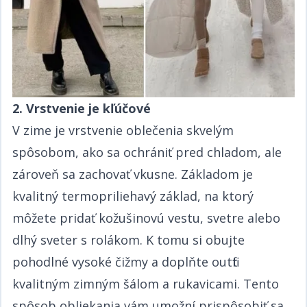
2. Vrstvenie je kľúčové​​​​‌ ‍ ​‍​‍‌‍ ‌ ​‍‌‍‍‌‌‍‌ ‌‍‍‌‌‍ ‍​‍​‍​ ‍‍​‍​‍‌ ​ ‌‍​‌‌‍ ‍‌‍‍‌‌ ‌​‌ ‍‌​‍ ‍‌‍‍‌‌‍ ​‍​‍​‍ ​​‍​‍‌‍‍​‌ ​‍‌‍‌‌‌‍‌‍​‍​‍​ ‍‍​‍​‍‌‍‍​‌ ‌​‌ ‌​‌ ​​​ ‍‍​‍ ​‍ ‌‍ ​‌‍ ‌‍​ ‌‍​‌‌‍ ​‌‍‍​‌‍ ‌ ​ ‌ ‌​​ ‍‍​ ​ ​ ​​​ ​​​ ​​​‍ ‌ ​ ‌ ‌​‌ ‌‌‌‍‌​‌‍‍‌‌‍ ​‍ ‌‍‍‌‌‍ ‍‌ ‌​‌‍‌‌‌‍ ‍‌ ‌​​‍ ‌‍‌‌‌‍‌​‌‍‍‌‌ ‌​​‍ ‌‍ ‌‌‍ ‌‍‌​‌‍‌‌​ ‌‌ ​​‌ ​‍‌‍‌‌‌ ​ ‌‍‌‌‌‍ ‍‌ ‌​‌‍​‌‌ ‌​‌‍‍‌‌‍ ‌‍ ‍​ ‍ ‌‍‍‌‌‍‌​​ ‌‌ ​​‌‍ ‌ ​ ‌ ‌​​‍ ‌​ ​‍​ ​‌​ ‍​​ ​‍​ ‌ ​ ‍​​ ‍​​ ‍ ‌ ‌​‌ ‍‌‌ ​​‌‍‌‌​ ‌‌ ​​‌‍ ‌ ​ ‌ ‌​​ ‍ ‌ ​​‌‍​‌‌ ‌​‌‍‍​​ ‌‌‍​ ‌‍ ‌‍ ‍‌ ‌​‌‍‌‌‌‍ ‍‌ ‌​​‍‌‌​ ‌‌‌​​‍‌‌ ‌‍‍ ‌‍‌‌‌ ‍‌​‍‌‌​ ​ ‌​‌​​‍‌‌​ ​ ‌​‌​​‍‌‌​ ​‍​ ​‍​ ‌‍‌‍​‌​ ‌‍‌‍‌‌​ ‌‌​ ‍​​ ​​​ ‌‌‌‍​ ​ ​‌​ ‌ ​ ‌‌​‍‌‌​ ​‍​ ​‍​‍‌‌​ ‌‌‌​‌​​‍ ‍‌‍​ ‌‍‍​‌‍‍‌‌‍ ​‌‍‌​‌ ​‍‌‍‌‌‌‍ ‍​‍‌‌​ ‌‌‌​​‍‌‌ ‌‍‍ ‌‍‌‌‌ ‍‌​‍‌‌​ ​ ‌​‌​​‍‌‌​ ​ ‌​‌​​‍‌‌​ ​‍​ ​‍​ ‌‍‌‍​‌​ ‌‍‌‍‌‌​ ‌‌​ ‍​​ ​​​ ‌‌‌‍​ ​ ​‌​ ‌ ​ ‌‌​ ​​​‍‌‌​ ​‍​ ​‍​‍‌‌​ ‌‌‌​‌​​‍ ‍‌ ‌​‌‍‌‌‌ ‍​‌ ‌​​ ‌‍​‍‌‍​‌‌ ​ ‌‍‌‌‌‌‌‌‌ ​‍‌‍ ​​ ‌‌‍‍​‌ ‌​‌ ‌​‌ ​​​‍‌‌​ ​ ‌​​‌​‍‌‌​ ​‍‌​‌‍​‍‌‌​ ​‍‌​‌‍‌‍ ​‌‍ ‌‍​ ‌‍​‌‌‍ ​‌‍‍​‌‍ ‌ ​ ‌ ‌​​‍‌‌​ ​ ‌​​‌​ ​ ​ ​​​ ​​​ ​​​‍‌‌​ ​‍‌​‌‍‌ ​ ‌ ‌​‌ ‌‌‌‍‌​‌‍‍‌‌‍ ​‍‌‍‌‍‍‌‌‍‌​​ ‌‌ ​​‌‍ ‌ ​ ‌ ‌​​‍ ‌​ ​‍​ ​‌​ ‍​​ ​‍​ ‌ ​ ‍​​ ‍​​‍‌‍‌ ‌​‌ ‍‌‌ ​​‌‍‌‌​ ‌‌ ​​‌‍ ‌ ​ ‌ ‌​​‍‌‍‌ ​​‌‍​‌‌ ‌​‌‍‍​​ ‌‌‍​ ‌‍ ‌‍ ‍‌ ‌​‌‍‌‌‌‍ ‍‌ ‌​​‍‌‌​ ‌‌‌​​‍‌‌ ‌‍‍ ‌‍‌‌‌ ‍‌​‍‌‌​ ​ ‌​‌​​‍‌‌​ ​ ‌​‌​​‍‌‌​ ​‍​ ​‍​ ‌‍‌‍​‌​ ‌‍‌‍‌‌​ ‌‌​ ‍​​ ​​​ ‌‌‌‍​ ​ ​‌​ ‌ ​ ‌‌​‍‌‌​ ​‍​ ​‍​‍‌‌​ ‌‌‌​‌​​‍ ‍‌‍​ ‌‍‍​‌‍‍‌‌‍ ​‌‍‌​‌ ​‍‌‍‌‌‌‍ ‍​‍‌‌​ ‌‌‌​​‍‌‌ ‌‍‍ ‌‍‌‌‌ ‍‌​‍‌‌​ ​ ‌​‌​​‍‌‌​ ​ ‌​‌​​‍‌‌​ ​‍​ ​‍​ ‌‍‌‍​‌​ ‌‍‌‍‌‌​ ‌‌​ ‍​​ ​​​ ‌‌‌‍​ ​ ​‌​ ‌ ​ ‌‌​ ​​​‍‌‌​ ​‍​ ​‍​‍‌‌​ ‌‌‌​‌​​‍ ‍‌ ‌​‌‍‌‌‌ ‍​‌ ‌​​‍‌‍‌ ​​‌‍‌‌‌ ​‍‌ ​ ‌ ​​‌‍‌‌‌‍​ ‌ ‌​‌‍‍‌‌ ‌‍‌‍‌‌​ ‌‌ ​​‌ ‌‌‌‍​‍‌‍ ​‌‍‍‌‌ ​ ‌‍‍​‌‍‌‌‌‍‌​​‍​‍‌ ‌
V zime je vrstvenie oblečenia skvelým
spôsobom, ako sa ochrániť pred chladom, ale
zároveň sa zachovať vkusne. Základom je
kvalitný termopriliehavý základ, na ktorý
môžete pridať kožušinovú vestu, svetre alebo
dlhý sveter s rolákom. K tomu si obujte
pohodlné vysoké čižmy a doplňte outfit
kvalitným zimným šálom a rukavicami. Tento
spôsob obliekania vám umožní prispôsobiť sa