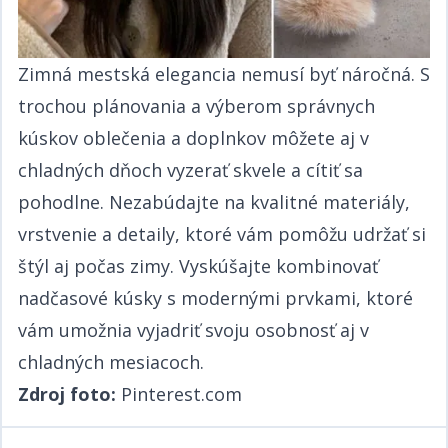
Zimná mestská elegancia nemusí byť náročná. S
trochou plánovania a výberom správnych
kúskov oblečenia a doplnkov môžete aj v
chladných dňoch vyzerať skvele a cítiť sa
pohodlne. Nezabúdajte na kvalitné materiály,
vrstvenie a detaily, ktoré vám pomôžu udržať si
štýl aj počas zimy. Vyskúšajte kombinovať
nadčasové kúsky s modernými prvkami, ktoré
vám umožnia vyjadriť svoju osobnosť aj v
chladných mesiacoch.​​​​‌ ‍ ​‍​‍‌‍ ‌ ​‍‌‍‍‌‌‍‌ ‌‍‍‌‌‍ ‍​‍​‍​ ‍‍​‍​‍‌ ​ ‌‍​‌‌‍ ‍‌‍‍‌‌ ‌​‌ ‍‌​‍ ‍‌‍‍‌‌‍ ​‍​‍​‍ ​​‍​‍‌‍‍​‌ ​‍‌‍‌‌‌‍‌‍​‍​‍​ ‍‍​‍​‍‌‍‍​‌ ‌​‌ ‌​‌ ​​​ ‍‍​‍ ​‍ ‌‍ ​‌‍ ‌‍​ ‌‍​‌‌‍ ​‌‍‍​‌‍ ‌ ​ ‌ ‌​​ ‍‍​ ​ ​ ​​​ ​​​ ​​​‍ ‌ ​ ‌ ‌​‌ ‌‌‌‍‌​‌‍‍‌‌‍ ​‍ ‌‍‍‌‌‍ ‍‌ ‌​‌‍‌‌‌‍ ‍‌ ‌​​‍ ‌‍‌‌‌‍‌​‌‍‍‌‌ ‌​​‍ ‌‍ ‌‌‍ ‌‍‌​‌‍‌‌​ ‌‌ ​​‌ ​‍‌‍‌‌‌ ​ ‌‍‌‌‌‍ ‍‌ ‌​‌‍​‌‌ ‌​‌‍‍‌‌‍ ‌‍ ‍​ ‍ ‌‍‍‌‌‍‌​​ ‌‌ ​​‌‍ ‌ ​ ‌ ‌​​‍ ‌​ ​‍​ ​‌​ ‍​​ ​‍​ ‌ ​ ‍​​ ‍​​ ‍ ‌ ‌​‌ ‍‌‌ ​​‌‍‌‌​ ‌‌ ​​‌‍ ‌ ​ ‌ ‌​​ ‍ ‌ ​​‌‍​‌‌ ‌​‌‍‍​​ ‌‌‍​ ‌‍ ‌‍ ‍‌ ‌​‌‍‌‌‌‍ ‍‌ ‌​​‍‌‌​ ‌‌‌​​‍‌‌ ‌‍‍ ‌‍‌‌‌ ‍‌​‍‌‌​ ​ ‌​‌​​‍‌‌​ ​ ‌​‌​​‍‌‌​ ​‍​ ​‍​ ​ ‌‍​‍​ ‍‌​ ​‍​ ‌​‌‍‌‍​ ‌‌‌‍‌‍​ ‌‌‌‍‌​‌‍​‌​ ​‍​‍‌‌​ ​‍​ ​‍​‍‌‌​ ‌‌‌​‌​​‍ ‍‌‍​ ‌‍‍​‌‍‍‌‌‍ ​‌‍‌​‌ ​‍‌‍‌‌‌‍ ‍​‍‌‌​ ‌‌‌​​‍‌‌ ‌‍‍ ‌‍‌‌‌ ‍‌​‍‌‌​ ​ ‌​‌​​‍‌‌​ ​ ‌​‌​​‍‌‌​ ​‍​ ​‍​ ​ ‌‍​‍​ ‍‌​ ​‍​ ‌​‌‍‌‍​ ‌‌‌‍‌‍​ ‌‌‌‍‌​‌‍​‌​ ​‍​ ​​​‍‌‌​ ​‍​ ​‍​‍‌‌​ ‌‌‌​‌​​‍ ‍‌ ‌​‌‍‌‌‌ ‍​‌ ‌​​ ‌‍​‍‌‍​‌‌ ​ ‌‍‌‌‌‌‌‌‌ ​‍‌‍ ​​ ‌‌‍‍​‌ ‌​‌ ‌​‌ ​​​‍‌‌​ ​ ‌​​‌​‍‌‌​ ​‍‌​‌‍​‍‌‌​ ​‍‌​‌‍‌‍ ​‌‍ ‌‍​ ‌‍​‌‌‍ ​‌‍‍​‌‍ ‌ ​ ‌ ‌​​‍‌‌​ ​ ‌​​‌​ ​ ​ ​​​ ​​​ ​​​‍‌‌​ ​‍‌​‌‍‌ ​ ‌ ‌​‌ ‌‌‌‍‌​‌‍‍‌‌‍ ​‍‌‍‌‍‍‌‌‍‌​​ ‌‌ ​​‌‍ ‌ ​ ‌ ‌​​‍ ‌​ ​‍​ ​‌​ ‍​​ ​‍​ ‌ ​ ‍​​ ‍​​‍‌‍‌ ‌​‌ ‍‌‌ ​​‌‍‌‌​ ‌‌ ​​‌‍ ‌ ​ ‌ ‌​​‍‌‍‌ ​​‌‍​‌‌ ‌​‌‍‍​​ ‌‌‍​ ‌‍ ‌‍ ‍‌ ‌​‌‍‌‌‌‍ ‍‌ ‌​​‍‌‌​ ‌‌‌​​‍‌‌ ‌‍‍ ‌‍‌‌‌ ‍‌​‍‌‌​ ​ ‌​‌​​‍‌‌​ ​ ‌​‌​​‍‌‌​ ​‍​ ​‍​ ​ ‌‍​‍​ ‍‌​ ​‍​ ‌​‌‍‌‍​ ‌‌‌‍‌‍​ ‌‌‌‍‌​‌‍​‌​ ​‍​‍‌‌​ ​‍​ ​‍​‍‌‌​ ‌‌‌​‌​​‍ ‍‌‍​ ‌‍‍​‌‍‍‌‌‍ ​‌‍‌​‌ ​‍‌‍‌‌‌‍ ‍​‍‌‌​ ‌‌‌​​‍‌‌ ‌‍‍ ‌‍‌‌‌ ‍‌​‍‌‌​ ​ ‌​‌​​‍‌‌​ ​ ‌​‌​​‍‌‌​ ​‍​ ​‍​ ​ ‌‍​‍​ ‍‌​ ​‍​ ‌​‌‍‌‍​ ‌‌‌‍‌‍​ ‌‌‌‍‌​‌‍​‌​ ​‍​ ​​​‍‌‌​ ​‍​ ​‍​‍‌‌​ ‌‌‌​‌​​‍ ‍‌ ‌​‌‍‌‌‌ ‍​‌ ‌​​‍‌‍‌ ​​‌‍‌‌‌ ​‍‌ ​ ‌ ​​‌‍‌‌‌‍​ ‌ ‌​‌‍‍‌‌ ‌‍‌‍‌‌​ ‌‌ ​​‌ ‌‌‌‍​‍‌‍ ​‌‍‍‌‌ ​ ‌‍‍​‌‍‌‌‌‍‌​​‍​‍‌ ‌
Zdroj foto:​​​​‌ ‍ ​‍​‍‌‍ ‌ ​‍‌‍‍‌‌‍‌ ‌‍‍‌‌‍ ‍​‍​‍​ ‍‍​‍​‍‌ ​ ‌‍​‌‌‍ ‍‌‍‍‌‌ ‌​‌ ‍‌​‍ ‍‌‍‍‌‌‍ ​‍​‍​‍ ​​‍​‍‌‍‍​‌ ​‍‌‍‌‌‌‍‌‍​‍​‍​ ‍‍​‍​‍‌‍‍​‌ ‌​‌ ‌​‌ ​​​ ‍‍​‍ ​‍ ‌‍ ​‌‍ ‌‍​ ‌‍​‌‌‍ ​‌‍‍​‌‍ ‌ ​ ‌ ‌​​ ‍‍​ ​ ​ ​​​ ​​​ ​​​‍ ‌ ​ ‌ ‌​‌ ‌‌‌‍‌​‌‍‍‌‌‍ ​‍ ‌‍‍‌‌‍ ‍‌ ‌​‌‍‌‌‌‍ ‍‌ ‌​​‍ ‌‍‌‌‌‍‌​‌‍‍‌‌ ‌​​‍ ‌‍ ‌‌‍ ‌‍‌​‌‍‌‌​ ‌‌ ​​‌ ​‍‌‍‌‌‌ ​ ‌‍‌‌‌‍ ‍‌ ‌​‌‍​‌‌ ‌​‌‍‍‌‌‍ ‌‍ ‍​ ‍ ‌‍‍‌‌‍‌​​ ‌‌ ​​‌‍ ‌ ​ ‌ ‌​​‍ ‌​ ​‍​ ​‌​ ‍​​ ​‍​ ‌ ​ ‍​​ ‍​​ ‍ ‌ ‌​‌ ‍‌‌ ​​‌‍‌‌​ ‌‌ ​​‌‍ ‌ ​ ‌ ‌​​ ‍ ‌ ​​‌‍​‌‌ ‌​‌‍‍​​ ‌‌‍​ ‌‍ ‌‍ ‍‌ ‌​‌‍‌‌‌‍ ‍‌ ‌​​‍‌‌​ ‌‌‌​​‍‌‌ ‌‍‍ ‌‍‌‌‌ ‍‌​‍‌‌​ ​ ‌​‌​​‍‌‌​ ​ ‌​‌​​‍‌‌​ ​‍​ ​‍​ ‍​‌‍‌‌​ ‍​​ ​ ​ ​‍‌‍​‌​ ‌‍​ ‍​​ ​‌​ ‌‍​ ​‌‌‍​‍​‍‌‌​ ​‍​ ​‍​‍‌‌​ ‌‌‌​‌​​‍ ‍‌‍​ ‌‍‍​‌‍‍‌‌‍ ​‌‍‌​‌ ​‍‌‍‌‌‌‍ ‍​‍‌‌​ ‌‌‌​​‍‌‌ ‌‍‍ ‌‍‌‌‌ ‍‌​‍‌‌​ ​ ‌​‌​​‍‌‌​ ​ ‌​‌​​‍‌‌​ ​‍​ ​‍​ ‍​‌‍‌‌​ ‍​​ ​ ​ ​‍‌‍​‌​ ‌‍​ ‍​​ ​‌​ ‌‍​ ​‌‌‍​‍​ ​​​‍‌‌​ ​‍​ ​‍​‍‌‌​ ‌‌‌​‌​​‍ ‍‌ ‌​‌‍‌‌‌ ‍​‌ ‌​​ ‌‍​‍‌‍​‌‌ ​ ‌‍‌‌‌‌‌‌‌ ​‍‌‍ ​​ ‌‌‍‍​‌ ‌​‌ ‌​‌ ​​​‍‌‌​ ​ ‌​​‌​‍‌‌​ ​‍‌​‌‍​‍‌‌​ ​‍‌​‌‍‌‍ ​‌‍ ‌‍​ ‌‍​‌‌‍ ​‌‍‍​‌‍ ‌ ​ ‌ ‌​​‍‌‌​ ​ ‌​​‌​ ​ ​ ​​​ ​​​ ​​​‍‌‌​ ​‍‌​‌‍‌ ​ ‌ ‌​‌ ‌‌‌‍‌​‌‍‍‌‌‍ ​‍‌‍‌‍‍‌‌‍‌​​ ‌‌ ​​‌‍ ‌ ​ ‌ ‌​​‍ ‌​ ​‍​ ​‌​ ‍​​ ​‍​ ‌ ​ ‍​​ ‍​​‍‌‍‌ ‌​‌ ‍‌‌ ​​‌‍‌‌​ ‌‌ ​​‌‍ ‌ ​ ‌ ‌​​‍‌‍‌ ​​‌‍​‌‌ ‌​‌‍‍​​ ‌‌‍​ ‌‍ ‌‍ ‍‌ ‌​‌‍‌‌‌‍ ‍‌ ‌​​‍‌‌​ ‌‌‌​​‍‌‌ ‌‍‍ ‌‍‌‌‌ ‍‌​‍‌‌​ ​ ‌​‌​​‍‌‌​ ​ ‌​‌​​‍‌‌​ ​‍​ ​‍​ ‍​‌‍‌‌​ ‍​​ ​ ​ ​‍‌‍​‌​ ‌‍​ ‍​​ ​‌​ ‌‍​ ​‌‌‍​‍​‍‌‌​ ​‍​ ​‍​‍‌‌​ ‌‌‌​‌​​‍ ‍‌‍​ ‌‍‍​‌‍‍‌‌‍ ​‌‍‌​‌ ​‍‌‍‌‌‌‍ ‍​‍‌‌​ ‌‌‌​​‍‌‌ ‌‍‍ ‌‍‌‌‌ ‍‌​‍‌‌​ ​ ‌​‌​​‍‌‌​ ​ ‌​‌​​‍‌‌​ ​‍​ ​‍​ ‍​‌‍‌‌​ ‍​​ ​ ​ ​‍‌‍​‌​ ‌‍​ ‍​​ ​‌​ ‌‍​ ​‌‌‍​‍​ ​​​‍‌‌​ ​‍​ ​‍​‍‌‌​ ‌‌‌​‌​​‍ ‍‌ ‌​‌‍‌‌‌ ‍​‌ ‌​​‍‌‍‌ ​​‌‍‌‌‌ ​‍‌ ​ ‌ ​​‌‍‌‌‌‍​ ‌ ‌​‌‍‍‌‌ ‌‍‌‍‌‌​ ‌‌ ​​‌ ‌‌‌‍​‍‌‍ ​‌‍‍‌‌ ​ ‌‍‍​‌‍‌‌‌‍‌​​‍​‍‌ ‌
Pinterest.com​​​​‌ ‍ ​‍​‍‌‍ ‌ ​‍‌‍‍‌‌‍‌ ‌‍‍‌‌‍ ‍​‍​‍​ ‍‍​‍​‍‌ ​ ‌‍​‌‌‍ ‍‌‍‍‌‌ ‌​‌ ‍‌​‍ ‍‌‍‍‌‌‍ ​‍​‍​‍ ​​‍​‍‌‍‍​‌ ​‍‌‍‌‌‌‍‌‍​‍​‍​ ‍‍​‍​‍‌‍‍​‌ ‌​‌ ‌​‌ ​​​ ‍‍​‍ ​‍ ‌‍ ​‌‍ ‌‍​ ‌‍​‌‌‍ ​‌‍‍​‌‍ ‌ ​ ‌ ‌​​ ‍‍​ ​ ​ ​​​ ​​​ ​​​‍ ‌ ​ ‌ ‌​‌ ‌‌‌‍‌​‌‍‍‌‌‍ ​‍ ‌‍‍‌‌‍ ‍‌ ‌​‌‍‌‌‌‍ ‍‌ ‌​​‍ ‌‍‌‌‌‍‌​‌‍‍‌‌ ‌​​‍ ‌‍ ‌‌‍ ‌‍‌​‌‍‌‌​ ‌‌ ​​‌ ​‍‌‍‌‌‌ ​ ‌‍‌‌‌‍ ‍‌ ‌​‌‍​‌‌ ‌​‌‍‍‌‌‍ ‌‍ ‍​ ‍ ‌‍‍‌‌‍‌​​ ‌‌ ​​‌‍ ‌ ​ ‌ ‌​​‍ ‌​ ​‍​ ​‌​ ‍​​ ​‍​ ‌ ​ ‍​​ ‍​​ ‍ ‌ ‌​‌ ‍‌‌ ​​‌‍‌‌​ ‌‌ ​​‌‍ ‌ ​ ‌ ‌​​ ‍ ‌ ​​‌‍​‌‌ ‌​‌‍‍​​ ‌‌‍​ ‌‍ ‌‍ ‍‌ ‌​‌‍‌‌‌‍ ‍‌ ‌​​‍‌‌​ ‌‌‌​​‍‌‌ ‌‍‍ ‌‍‌‌‌ ‍‌​‍‌‌​ ​ ‌​‌​​‍‌‌​ ​ ‌​‌​​‍‌‌​ ​‍​ ​‍​ ‍​‌‍‌‌​ ‍​​ ​ ​ ​‍‌‍​‌​ ‌‍​ ‍​​ ​‌​ ‌‍​ ​‌‌‍​‍​‍‌‌​ ​‍​ ​‍​‍‌‌​ ‌‌‌​‌​​‍ ‍‌‍​ ‌‍‍​‌‍‍‌‌‍ ​‌‍‌​‌ ​‍‌‍‌‌‌‍ ‍​‍‌‌​ ‌‌‌​​‍‌‌ ‌‍‍ ‌‍‌‌‌ ‍‌​‍‌‌​ ​ ‌​‌​​‍‌‌​ ​ ‌​‌​​‍‌‌​ ​‍​ ​‍​ ‍​‌‍‌‌​ ‍​​ ​ ​ ​‍‌‍​‌​ ‌‍​ ‍​​ ​‌​ ‌‍​ ​‌‌‍​‍​ ​‌​‍‌‌​ ​‍​ ​‍​‍‌‌​ ‌‌‌​‌​​‍ ‍‌ ‌​‌‍‌‌‌ ‍​‌ ‌​​ ‌‍​‍‌‍​‌‌ ​ ‌‍‌‌‌‌‌‌‌ ​‍‌‍ ​​ ‌‌‍‍​‌ ‌​‌ ‌​‌ ​​​‍‌‌​ ​ ‌​​‌​‍‌‌​ ​‍‌​‌‍​‍‌‌​ ​‍‌​‌‍‌‍ ​‌‍ ‌‍​ ‌‍​‌‌‍ ​‌‍‍​‌‍ ‌ ​ ‌ ‌​​‍‌‌​ ​ ‌​​‌​ ​ ​ ​​​ ​​​ ​​​‍‌‌​ ​‍‌​‌‍‌ ​ ‌ ‌​‌ ‌‌‌‍‌​‌‍‍‌‌‍ ​‍‌‍‌‍‍‌‌‍‌​​ ‌‌ ​​‌‍ ‌ ​ ‌ ‌​​‍ ‌​ ​‍​ ​‌​ ‍​​ ​‍​ ‌ ​ ‍​​ ‍​​‍‌‍‌ ‌​‌ ‍‌‌ ​​‌‍‌‌​ ‌‌ ​​‌‍ ‌ ​ ‌ ‌​​‍‌‍‌ ​​‌‍​‌‌ ‌​‌‍‍​​ ‌‌‍​ ‌‍ ‌‍ ‍‌ ‌​‌‍‌‌‌‍ ‍‌ ‌​​‍‌‌​ ‌‌‌​​‍‌‌ ‌‍‍ ‌‍‌‌‌ ‍‌​‍‌‌​ ​ ‌​‌​​‍‌‌​ ​ ‌​‌​​‍‌‌​ ​‍​ ​‍​ ‍​‌‍‌‌​ ‍​​ ​ ​ ​‍‌‍​‌​ ‌‍​ ‍​​ ​‌​ ‌‍​ ​‌‌‍​‍​‍‌‌​ ​‍​ ​‍​‍‌‌​ ‌‌‌​‌​​‍ ‍‌‍​ ‌‍‍​‌‍‍‌‌‍ ​‌‍‌​‌ ​‍‌‍‌‌‌‍ ‍​‍‌‌​ ‌‌‌​​‍‌‌ ‌‍‍ ‌‍‌‌‌ ‍‌​‍‌‌​ ​ ‌​‌​​‍‌‌​ ​ ‌​‌​​‍‌‌​ ​‍​ ​‍​ ‍​‌‍‌‌​ ‍​​ ​ ​ ​‍‌‍​‌​ ‌‍​ ‍​​ ​‌​ ‌‍​ ​‌‌‍​‍​ ​‌​‍‌‌​ ​‍​ ​‍​‍‌‌​ ‌‌‌​‌​​‍ ‍‌ ‌​‌‍‌‌‌ ‍​‌ ‌​​‍‌‍‌ ​​‌‍‌‌‌ ​‍‌ ​ ‌ ​​‌‍‌‌‌‍​ ‌ ‌​‌‍‍‌‌ ‌‍‌‍‌‌​ ‌‌ ​​‌ ‌‌‌‍​‍‌‍ ​‌‍‍‌‌ ​ ‌‍‍​‌‍‌‌‌‍‌​​‍​‍‌ ‌