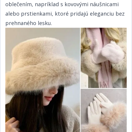
oblečením, napríklad s kovovými náušnicami
alebo prstienkami, ktoré pridajú eleganciu bez
prehnaného lesku.​​​​‌ ‍ ​‍​‍‌‍ ‌ ​‍‌‍‍‌‌‍‌ ‌‍‍‌‌‍ ‍​‍​‍​ ‍‍​‍​‍‌ ​ ‌‍​‌‌‍ ‍‌‍‍‌‌ ‌​‌ ‍‌​‍ ‍‌‍‍‌‌‍ ​‍​‍​‍ ​​‍​‍‌‍‍​‌ ​‍‌‍‌‌‌‍‌‍​‍​‍​ ‍‍​‍​‍‌‍‍​‌ ‌​‌ ‌​‌ ​​​ ‍‍​‍ ​‍ ‌‍ ​‌‍ ‌‍​ ‌‍​‌‌‍ ​‌‍‍​‌‍ ‌ ​ ‌ ‌​​ ‍‍​ ​ ​ ​​​ ​​​ ​​​‍ ‌ ​ ‌ ‌​‌ ‌‌‌‍‌​‌‍‍‌‌‍ ​‍ ‌‍‍‌‌‍ ‍‌ ‌​‌‍‌‌‌‍ ‍‌ ‌​​‍ ‌‍‌‌‌‍‌​‌‍‍‌‌ ‌​​‍ ‌‍ ‌‌‍ ‌‍‌​‌‍‌‌​ ‌‌ ​​‌ ​‍‌‍‌‌‌ ​ ‌‍‌‌‌‍ ‍‌ ‌​‌‍​‌‌ ‌​‌‍‍‌‌‍ ‌‍ ‍​ ‍ ‌‍‍‌‌‍‌​​ ‌‌ ​​‌‍ ‌ ​ ‌ ‌​​‍ ‌​ ​‍​ ​‌​ ‍​​ ​‍​ ‌ ​ ‍​​ ‍​​ ‍ ‌ ‌​‌ ‍‌‌ ​​‌‍‌‌​ ‌‌ ​​‌‍ ‌ ​ ‌ ‌​​ ‍ ‌ ​​‌‍​‌‌ ‌​‌‍‍​​ ‌‌‍​ ‌‍ ‌‍ ‍‌ ‌​‌‍‌‌‌‍ ‍‌ ‌​​‍‌‌​ ‌‌‌​​‍‌‌ ‌‍‍ ‌‍‌‌‌ ‍‌​‍‌‌​ ​ ‌​‌​​‍‌‌​ ​ ‌​‌​​‍‌‌​ ​‍​ ​‍‌‍​‍‌‍​‍‌‍​ ​ ‌ ‌‍​ ‌‍​‍‌‍​‌​ ‌​​ ​‍‌‍​‍‌‍‌​‌‍‌‍​‍‌‌​ ​‍​ ​‍​‍‌‌​ ‌‌‌​‌​​‍ ‍‌‍​ ‌‍‍​‌‍‍‌‌‍ ​‌‍‌​‌ ​‍‌‍‌‌‌‍ ‍​‍‌‌​ ‌‌‌​​‍‌‌ ‌‍‍ ‌‍‌‌‌ ‍‌​‍‌‌​ ​ ‌​‌​​‍‌‌​ ​ ‌​‌​​‍‌‌​ ​‍​ ​‍‌‍​‍‌‍​‍‌‍​ ​ ‌ ‌‍​ ‌‍​‍‌‍​‌​ ‌​​ ​‍‌‍​‍‌‍‌​‌‍‌‍​ ​​​‍‌‌​ ​‍​ ​‍​‍‌‌​ ‌‌‌​‌​​‍ ‍‌ ‌​‌‍‌‌‌ ‍​‌ ‌​​ ‌‍​‍‌‍​‌‌ ​ ‌‍‌‌‌‌‌‌‌ ​‍‌‍ ​​ ‌‌‍‍​‌ ‌​‌ ‌​‌ ​​​‍‌‌​ ​ ‌​​‌​‍‌‌​ ​‍‌​‌‍​‍‌‌​ ​‍‌​‌‍‌‍ ​‌‍ ‌‍​ ‌‍​‌‌‍ ​‌‍‍​‌‍ ‌ ​ ‌ ‌​​‍‌‌​ ​ ‌​​‌​ ​ ​ ​​​ ​​​ ​​​‍‌‌​ ​‍‌​‌‍‌ ​ ‌ ‌​‌ ‌‌‌‍‌​‌‍‍‌‌‍ ​‍‌‍‌‍‍‌‌‍‌​​ ‌‌ ​​‌‍ ‌ ​ ‌ ‌​​‍ ‌​ ​‍​ ​‌​ ‍​​ ​‍​ ‌ ​ ‍​​ ‍​​‍‌‍‌ ‌​‌ ‍‌‌ ​​‌‍‌‌​ ‌‌ ​​‌‍ ‌ ​ ‌ ‌​​‍‌‍‌ ​​‌‍​‌‌ ‌​‌‍‍​​ ‌‌‍​ ‌‍ ‌‍ ‍‌ ‌​‌‍‌‌‌‍ ‍‌ ‌​​‍‌‌​ ‌‌‌​​‍‌‌ ‌‍‍ ‌‍‌‌‌ ‍‌​‍‌‌​ ​ ‌​‌​​‍‌‌​ ​ ‌​‌​​‍‌‌​ ​‍​ ​‍‌‍​‍‌‍​‍‌‍​ ​ ‌ ‌‍​ ‌‍​‍‌‍​‌​ ‌​​ ​‍‌‍​‍‌‍‌​‌‍‌‍​‍‌‌​ ​‍​ ​‍​‍‌‌​ ‌‌‌​‌​​‍ ‍‌‍​ ‌‍‍​‌‍‍‌‌‍ ​‌‍‌​‌ ​‍‌‍‌‌‌‍ ‍​‍‌‌​ ‌‌‌​​‍‌‌ ‌‍‍ ‌‍‌‌‌ ‍‌​‍‌‌​ ​ ‌​‌​​‍‌‌​ ​ ‌​‌​​‍‌‌​ ​‍​ ​‍‌‍​‍‌‍​‍‌‍​ ​ ‌ ‌‍​ ‌‍​‍‌‍​‌​ ‌​​ ​‍‌‍​‍‌‍‌​‌‍‌‍​ ​​​‍‌‌​ ​‍​ ​‍​‍‌‌​ ‌‌‌​‌​​‍ ‍‌ ‌​‌‍‌‌‌ ‍​‌ ‌​​‍‌‍‌ ​​‌‍‌‌‌ ​‍‌ ​ ‌ ​​‌‍‌‌‌‍​ ‌ ‌​‌‍‍‌‌ ‌‍‌‍‌‌​ ‌‌ ​​‌ ‌‌‌‍​‍‌‍ ​‌‍‍‌‌ ​ ‌‍‍​‌‍‌‌‌‍‌​​‍​‍‌ ‌