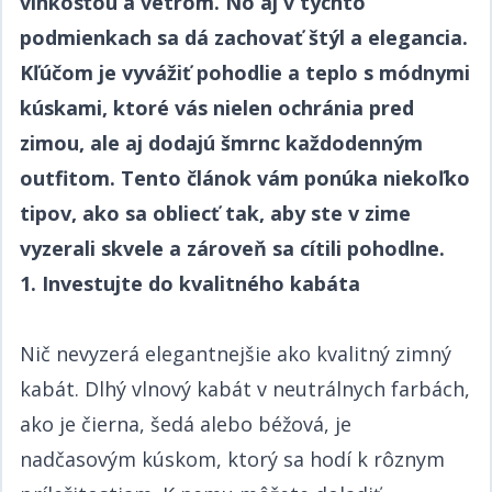
vlhkosťou a vetrom. No aj v týchto
podmienkach sa dá zachovať štýl a elegancia.
Kľúčom je vyvážiť pohodlie a teplo s módnymi
kúskami, ktoré vás nielen ochránia pred
zimou, ale aj dodajú šmrnc každodenným
outfitom. Tento článok vám ponúka niekoľko
tipov, ako sa obliecť tak, aby ste v zime
vyzerali skvele a zároveň sa cítili pohodlne.​​​​‌ ‍ ​‍​‍‌‍ ‌ ​‍‌‍‍‌‌‍‌ ‌‍‍‌‌‍ ‍​‍​‍​ ‍‍​‍​‍‌ ​ ‌‍​‌‌‍ ‍‌‍‍‌‌ ‌​‌ ‍‌​‍ ‍‌‍‍‌‌‍ ​‍​‍​‍ ​​‍​‍‌‍‍​‌ ​‍‌‍‌‌‌‍‌‍​‍​‍​ ‍‍​‍​‍‌‍‍​‌ ‌​‌ ‌​‌ ​​​ ‍‍​‍ ​‍ ‌‍ ​‌‍ ‌‍​ ‌‍​‌‌‍ ​‌‍‍​‌‍ ‌ ​ ‌ ‌​​ ‍‍​ ​ ​ ​​​ ​​​ ​​​‍ ‌ ​ ‌ ‌​‌ ‌‌‌‍‌​‌‍‍‌‌‍ ​‍ ‌‍‍‌‌‍ ‍‌ ‌​‌‍‌‌‌‍ ‍‌ ‌​​‍ ‌‍‌‌‌‍‌​‌‍‍‌‌ ‌​​‍ ‌‍ ‌‌‍ ‌‍‌​‌‍‌‌​ ‌‌ ​​‌ ​‍‌‍‌‌‌ ​ ‌‍‌‌‌‍ ‍‌ ‌​‌‍​‌‌ ‌​‌‍‍‌‌‍ ‌‍ ‍​ ‍ ‌‍‍‌‌‍‌​​ ‌‌ ​​‌‍ ‌ ​ ‌ ‌​​‍ ‌​ ​‍​ ​‌​ ‍​​ ​‍​ ‌ ​ ‍​​ ‍​​ ‍ ‌ ‌​‌ ‍‌‌ ​​‌‍‌‌​ ‌‌ ​​‌‍ ‌ ​ ‌ ‌​​ ‍ ‌ ​​‌‍​‌‌ ‌​‌‍‍​​ ‌‌‍​ ‌‍ ‌‍ ‍‌ ‌​‌‍‌‌‌‍ ‍‌ ‌​​‍‌‌​ ‌‌‌​​‍‌‌ ‌‍‍ ‌‍‌‌‌ ‍‌​‍‌‌​ ​ ‌​‌​​‍‌‌​ ​ ‌​‌​​‍‌‌​ ​‍​ ​‍‌‍​‍‌‍​‍​ ​‌​ ​ ‌‍‌‌​ ‌‌​ ​‍​ ‌‍​ ‌‍​ ​‌‌‍​‌‌‍​‌​‍‌‌​ ​‍​ ​‍​‍‌‌​ ‌‌‌​‌​​‍ ‍‌‍​ ‌‍‍​‌‍‍‌‌‍ ​‌‍‌​‌ ​‍‌‍‌‌‌‍ ‍​‍‌‌​ ‌‌‌​​‍‌‌ ‌‍‍ ‌‍‌‌‌ ‍‌​‍‌‌​ ​ ‌​‌​​‍‌‌​ ​ ‌​‌​​‍‌‌​ ​‍​ ​‍‌‍​‍‌‍​‍​ ​‌​ ​ ‌‍‌‌​ ‌‌​ ​‍​ ‌‍​ ‌‍​ ​‌‌‍​‌‌‍​‌​ ​​​‍‌‌​ ​‍​ ​‍​‍‌‌​ ‌‌‌​‌​​‍ ‍‌ ‌​‌‍‌‌‌ ‍​‌ ‌​​ ‌‍​‍‌‍​‌‌ ​ ‌‍‌‌‌‌‌‌‌ ​‍‌‍ ​​ ‌‌‍‍​‌ ‌​‌ ‌​‌ ​​​‍‌‌​ ​ ‌​​‌​‍‌‌​ ​‍‌​‌‍​‍‌‌​ ​‍‌​‌‍‌‍ ​‌‍ ‌‍​ ‌‍​‌‌‍ ​‌‍‍​‌‍ ‌ ​ ‌ ‌​​‍‌‌​ ​ ‌​​‌​ ​ ​ ​​​ ​​​ ​​​‍‌‌​ ​‍‌​‌‍‌ ​ ‌ ‌​‌ ‌‌‌‍‌​‌‍‍‌‌‍ ​‍‌‍‌‍‍‌‌‍‌​​ ‌‌ ​​‌‍ ‌ ​ ‌ ‌​​‍ ‌​ ​‍​ ​‌​ ‍​​ ​‍​ ‌ ​ ‍​​ ‍​​‍‌‍‌ ‌​‌ ‍‌‌ ​​‌‍‌‌​ ‌‌ ​​‌‍ ‌ ​ ‌ ‌​​‍‌‍‌ ​​‌‍​‌‌ ‌​‌‍‍​​ ‌‌‍​ ‌‍ ‌‍ ‍‌ ‌​‌‍‌‌‌‍ ‍‌ ‌​​‍‌‌​ ‌‌‌​​‍‌‌ ‌‍‍ ‌‍‌‌‌ ‍‌​‍‌‌​ ​ ‌​‌​​‍‌‌​ ​ ‌​‌​​‍‌‌​ ​‍​ ​‍‌‍​‍‌‍​‍​ ​‌​ ​ ‌‍‌‌​ ‌‌​ ​‍​ ‌‍​ ‌‍​ ​‌‌‍​‌‌‍​‌​‍‌‌​ ​‍​ ​‍​‍‌‌​ ‌‌‌​‌​​‍ ‍‌‍​ ‌‍‍​‌‍‍‌‌‍ ​‌‍‌​‌ ​‍‌‍‌‌‌‍ ‍​‍‌‌​ ‌‌‌​​‍‌‌ ‌‍‍ ‌‍‌‌‌ ‍‌​‍‌‌​ ​ ‌​‌​​‍‌‌​ ​ ‌​‌​​‍‌‌​ ​‍​ ​‍‌‍​‍‌‍​‍​ ​‌​ ​ ‌‍‌‌​ ‌‌​ ​‍​ ‌‍​ ‌‍​ ​‌‌‍​‌‌‍​‌​ ​​​‍‌‌​ ​‍​ ​‍​‍‌‌​ ‌‌‌​‌​​‍ ‍‌ ‌​‌‍‌‌‌ ‍​‌ ‌​​‍‌‍‌ ​​‌‍‌‌‌ ​‍‌ ​ ‌ ​​‌‍‌‌‌‍​ ‌ ‌​‌‍‍‌‌ ‌‍‌‍‌‌​ ‌‌ ​​‌ ‌‌‌‍​‍‌‍ ​‌‍‍‌‌ ​ ‌‍‍​‌‍‌‌‌‍‌​​‍​‍‌ ‌
1. Investujte do kvalitného kabáta​​​​‌ ‍ ​‍​‍‌‍ ‌ ​‍‌‍‍‌‌‍‌ ‌‍‍‌‌‍ ‍​‍​‍​ ‍‍​‍​‍‌ ​ ‌‍​‌‌‍ ‍‌‍‍‌‌ ‌​‌ ‍‌​‍ ‍‌‍‍‌‌‍ ​‍​‍​‍ ​​‍​‍‌‍‍​‌ ​‍‌‍‌‌‌‍‌‍​‍​‍​ ‍‍​‍​‍‌‍‍​‌ ‌​‌ ‌​‌ ​​​ ‍‍​‍ ​‍ ‌‍ ​‌‍ ‌‍​ ‌‍​‌‌‍ ​‌‍‍​‌‍ ‌ ​ ‌ ‌​​ ‍‍​ ​ ​ ​​​ ​​​ ​​​‍ ‌ ​ ‌ ‌​‌ ‌‌‌‍‌​‌‍‍‌‌‍ ​‍ ‌‍‍‌‌‍ ‍‌ ‌​‌‍‌‌‌‍ ‍‌ ‌​​‍ ‌‍‌‌‌‍‌​‌‍‍‌‌ ‌​​‍ ‌‍ ‌‌‍ ‌‍‌​‌‍‌‌​ ‌‌ ​​‌ ​‍‌‍‌‌‌ ​ ‌‍‌‌‌‍ ‍‌ ‌​‌‍​‌‌ ‌​‌‍‍‌‌‍ ‌‍ ‍​ ‍ ‌‍‍‌‌‍‌​​ ‌‌ ​​‌‍ ‌ ​ ‌ ‌​​‍ ‌​ ​‍​ ​‌​ ‍​​ ​‍​ ‌ ​ ‍​​ ‍​​ ‍ ‌ ‌​‌ ‍‌‌ ​​‌‍‌‌​ ‌‌ ​​‌‍ ‌ ​ ‌ ‌​​ ‍ ‌ ​​‌‍​‌‌ ‌​‌‍‍​​ ‌‌‍​ ‌‍ ‌‍ ‍‌ ‌​‌‍‌‌‌‍ ‍‌ ‌​​‍‌‌​ ‌‌‌​​‍‌‌ ‌‍‍ ‌‍‌‌‌ ‍‌​‍‌‌​ ​ ‌​‌​​‍‌‌​ ​ ‌​‌​​‍‌‌​ ​‍​ ​‍​ ​ ‌‍​‍​ ​‌​ ‌‍​ ​‍​ ‌ ‌‍​ ‌‍‌​​ ​‍​ ‍​​ ‍​​ ‍​​‍‌‌​ ​‍​ ​‍​‍‌‌​ ‌‌‌​‌​​‍ ‍‌‍​ ‌‍‍​‌‍‍‌‌‍ ​‌‍‌​‌ ​‍‌‍‌‌‌‍ ‍​‍‌‌​ ‌‌‌​​‍‌‌ ‌‍‍ ‌‍‌‌‌ ‍‌​‍‌‌​ ​ ‌​‌​​‍‌‌​ ​ ‌​‌​​‍‌‌​ ​‍​ ​‍​ ​ ‌‍​‍​ ​‌​ ‌‍​ ​‍​ ‌ ‌‍​ ‌‍‌​​ ​‍​ ‍​​ ‍​​ ‍​​ ​​​‍‌‌​ ​‍​ ​‍​‍‌‌​ ‌‌‌​‌​​‍ ‍‌ ‌​‌‍‌‌‌ ‍​‌ ‌​​ ‌‍​‍‌‍​‌‌ ​ ‌‍‌‌‌‌‌‌‌ ​‍‌‍ ​​ ‌‌‍‍​‌ ‌​‌ ‌​‌ ​​​‍‌‌​ ​ ‌​​‌​‍‌‌​ ​‍‌​‌‍​‍‌‌​ ​‍‌​‌‍‌‍ ​‌‍ ‌‍​ ‌‍​‌‌‍ ​‌‍‍​‌‍ ‌ ​ ‌ ‌​​‍‌‌​ ​ ‌​​‌​ ​ ​ ​​​ ​​​ ​​​‍‌‌​ ​‍‌​‌‍‌ ​ ‌ ‌​‌ ‌‌‌‍‌​‌‍‍‌‌‍ ​‍‌‍‌‍‍‌‌‍‌​​ ‌‌ ​​‌‍ ‌ ​ ‌ ‌​​‍ ‌​ ​‍​ ​‌​ ‍​​ ​‍​ ‌ ​ ‍​​ ‍​​‍‌‍‌ ‌​‌ ‍‌‌ ​​‌‍‌‌​ ‌‌ ​​‌‍ ‌ ​ ‌ ‌​​‍‌‍‌ ​​‌‍​‌‌ ‌​‌‍‍​​ ‌‌‍​ ‌‍ ‌‍ ‍‌ ‌​‌‍‌‌‌‍ ‍‌ ‌​​‍‌‌​ ‌‌‌​​‍‌‌ ‌‍‍ ‌‍‌‌‌ ‍‌​‍‌‌​ ​ ‌​‌​​‍‌‌​ ​ ‌​‌​​‍‌‌​ ​‍​ ​‍​ ​ ‌‍​‍​ ​‌​ ‌‍​ ​‍​ ‌ ‌‍​ ‌‍‌​​ ​‍​ ‍​​ ‍​​ ‍​​‍‌‌​ ​‍​ ​‍​‍‌‌​ ‌‌‌​‌​​‍ ‍‌‍​ ‌‍‍​‌‍‍‌‌‍ ​‌‍‌​‌ ​‍‌‍‌‌‌‍ ‍​‍‌‌​ ‌‌‌​​‍‌‌ ‌‍‍ ‌‍‌‌‌ ‍‌​‍‌‌​ ​ ‌​‌​​‍‌‌​ ​ ‌​‌​​‍‌‌​ ​‍​ ​‍​ ​ ‌‍​‍​ ​‌​ ‌‍​ ​‍​ ‌ ‌‍​ ‌‍‌​​ ​‍​ ‍​​ ‍​​ ‍​​ ​​​‍‌‌​ ​‍​ ​‍​‍‌‌​ ‌‌‌​‌​​‍ ‍‌ ‌​‌‍‌‌‌ ‍​‌ ‌​​‍‌‍‌ ​​‌‍‌‌‌ ​‍‌ ​ ‌ ​​‌‍‌‌‌‍​ ‌ ‌​‌‍‍‌‌ ‌‍‌‍‌‌​ ‌‌ ​​‌ ‌‌‌‍​‍‌‍ ​‌‍‍‌‌ ​ ‌‍‍​‌‍‌‌‌‍‌​​‍​‍‌ ‌
Nič nevyzerá elegantnejšie ako kvalitný zimný
kabát. Dlhý vlnový kabát v neutrálnych farbách,
ako je čierna, šedá alebo béžová, je
nadčasovým kúskom, ktorý sa hodí k rôznym