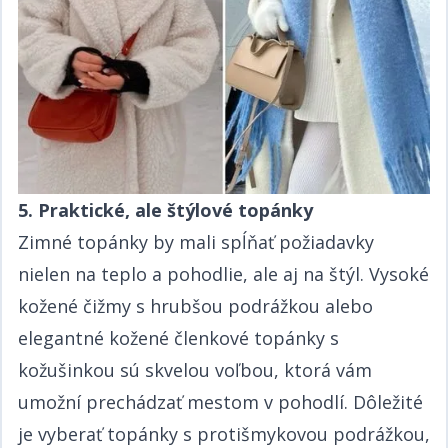
5. Praktické, ale štýlové topánky​​​​‌ ‍ ​‍​‍‌‍ ‌ ​‍‌‍‍‌‌‍‌ ‌‍‍‌‌‍ ‍​‍​‍​ ‍‍​‍​‍‌ ​ ‌‍​‌‌‍ ‍‌‍‍‌‌ ‌​‌ ‍‌​‍ ‍‌‍‍‌‌‍ ​‍​‍​‍ ​​‍​‍‌‍‍​‌ ​‍‌‍‌‌‌‍‌‍​‍​‍​ ‍‍​‍​‍‌‍‍​‌ ‌​‌ ‌​‌ ​​​ ‍‍​‍ ​‍ ‌‍ ​‌‍ ‌‍​ ‌‍​‌‌‍ ​‌‍‍​‌‍ ‌ ​ ‌ ‌​​ ‍‍​ ​ ​ ​​​ ​​​ ​​​‍ ‌ ​ ‌ ‌​‌ ‌‌‌‍‌​‌‍‍‌‌‍ ​‍ ‌‍‍‌‌‍ ‍‌ ‌​‌‍‌‌‌‍ ‍‌ ‌​​‍ ‌‍‌‌‌‍‌​‌‍‍‌‌ ‌​​‍ ‌‍ ‌‌‍ ‌‍‌​‌‍‌‌​ ‌‌ ​​‌ ​‍‌‍‌‌‌ ​ ‌‍‌‌‌‍ ‍‌ ‌​‌‍​‌‌ ‌​‌‍‍‌‌‍ ‌‍ ‍​ ‍ ‌‍‍‌‌‍‌​​ ‌‌ ​​‌‍ ‌ ​ ‌ ‌​​‍ ‌​ ​‍​ ​‌​ ‍​​ ​‍​ ‌ ​ ‍​​ ‍​​ ‍ ‌ ‌​‌ ‍‌‌ ​​‌‍‌‌​ ‌‌ ​​‌‍ ‌ ​ ‌ ‌​​ ‍ ‌ ​​‌‍​‌‌ ‌​‌‍‍​​ ‌‌‍​ ‌‍ ‌‍ ‍‌ ‌​‌‍‌‌‌‍ ‍‌ ‌​​‍‌‌​ ‌‌‌​​‍‌‌ ‌‍‍ ‌‍‌‌‌ ‍‌​‍‌‌​ ​ ‌​‌​​‍‌‌​ ​ ‌​‌​​‍‌‌​ ​‍​ ​‍‌‍​ ​ ‌‍​ ‌‌‌‍‌‍​ ​​‌‍‌​​ ​​​ ‍‌​ ​‌​ ​​​ ‍‌​ ​​​‍‌‌​ ​‍​ ​‍​‍‌‌​ ‌‌‌​‌​​‍ ‍‌‍​ ‌‍‍​‌‍‍‌‌‍ ​‌‍‌​‌ ​‍‌‍‌‌‌‍ ‍​‍‌‌​ ‌‌‌​​‍‌‌ ‌‍‍ ‌‍‌‌‌ ‍‌​‍‌‌​ ​ ‌​‌​​‍‌‌​ ​ ‌​‌​​‍‌‌​ ​‍​ ​‍‌‍​ ​ ‌‍​ ‌‌‌‍‌‍​ ​​‌‍‌​​ ​​​ ‍‌​ ​‌​ ​​​ ‍‌​ ​​​ ​​​‍‌‌​ ​‍​ ​‍​‍‌‌​ ‌‌‌​‌​​‍ ‍‌ ‌​‌‍‌‌‌ ‍​‌ ‌​​ ‌‍​‍‌‍​‌‌ ​ ‌‍‌‌‌‌‌‌‌ ​‍‌‍ ​​ ‌‌‍‍​‌ ‌​‌ ‌​‌ ​​​‍‌‌​ ​ ‌​​‌​‍‌‌​ ​‍‌​‌‍​‍‌‌​ ​‍‌​‌‍‌‍ ​‌‍ ‌‍​ ‌‍​‌‌‍ ​‌‍‍​‌‍ ‌ ​ ‌ ‌​​‍‌‌​ ​ ‌​​‌​ ​ ​ ​​​ ​​​ ​​​‍‌‌​ ​‍‌​‌‍‌ ​ ‌ ‌​‌ ‌‌‌‍‌​‌‍‍‌‌‍ ​‍‌‍‌‍‍‌‌‍‌​​ ‌‌ ​​‌‍ ‌ ​ ‌ ‌​​‍ ‌​ ​‍​ ​‌​ ‍​​ ​‍​ ‌ ​ ‍​​ ‍​​‍‌‍‌ ‌​‌ ‍‌‌ ​​‌‍‌‌​ ‌‌ ​​‌‍ ‌ ​ ‌ ‌​​‍‌‍‌ ​​‌‍​‌‌ ‌​‌‍‍​​ ‌‌‍​ ‌‍ ‌‍ ‍‌ ‌​‌‍‌‌‌‍ ‍‌ ‌​​‍‌‌​ ‌‌‌​​‍‌‌ ‌‍‍ ‌‍‌‌‌ ‍‌​‍‌‌​ ​ ‌​‌​​‍‌‌​ ​ ‌​‌​​‍‌‌​ ​‍​ ​‍‌‍​ ​ ‌‍​ ‌‌‌‍‌‍​ ​​‌‍‌​​ ​​​ ‍‌​ ​‌​ ​​​ ‍‌​ ​​​‍‌‌​ ​‍​ ​‍​‍‌‌​ ‌‌‌​‌​​‍ ‍‌‍​ ‌‍‍​‌‍‍‌‌‍ ​‌‍‌​‌ ​‍‌‍‌‌‌‍ ‍​‍‌‌​ ‌‌‌​​‍‌‌ ‌‍‍ ‌‍‌‌‌ ‍‌​‍‌‌​ ​ ‌​‌​​‍‌‌​ ​ ‌​‌​​‍‌‌​ ​‍​ ​‍‌‍​ ​ ‌‍​ ‌‌‌‍‌‍​ ​​‌‍‌​​ ​​​ ‍‌​ ​‌​ ​​​ ‍‌​ ​​​ ​​​‍‌‌​ ​‍​ ​‍​‍‌‌​ ‌‌‌​‌​​‍ ‍‌ ‌​‌‍‌‌‌ ‍​‌ ‌​​‍‌‍‌ ​​‌‍‌‌‌ ​‍‌ ​ ‌ ​​‌‍‌‌‌‍​ ‌ ‌​‌‍‍‌‌ ‌‍‌‍‌‌​ ‌‌ ​​‌ ‌‌‌‍​‍‌‍ ​‌‍‍‌‌ ​ ‌‍‍​‌‍‌‌‌‍‌​​‍​‍‌ ‌
Zimné topánky by mali spĺňať požiadavky
nielen na teplo a pohodlie, ale aj na štýl. Vysoké
kožené čižmy s hrubšou podrážkou alebo
elegantné kožené členkové topánky s
kožušinkou sú skvelou voľbou, ktorá vám
umožní prechádzať mestom v pohodlí. Dôležité
je vyberať topánky s protišmykovou podrážkou,