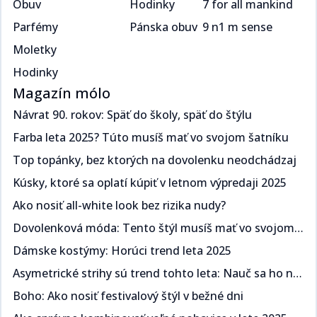
Obuv
Hodinky
7 for all mankind
Parfémy
Pánska obuv
9 n1 m sense
Moletky
Hodinky
Magazín mólo
Návrat 90. rokov: Späť do školy, späť do štýlu​​​​‌ ‍ ​‍​‍‌‍ ‌ ​‍‌‍‍‌‌‍‌ ‌‍‍‌‌‍ ‍​‍​‍​ ‍‍​‍​‍‌ ​ ‌‍​‌‌‍ ‍‌‍‍‌‌ ‌​‌ ‍‌​‍ ‍‌‍‍‌‌‍ ​‍​‍​‍ ​​‍​‍‌‍‍​‌ ​‍‌‍‌‌‌‍‌‍​‍​‍​ ‍‍​‍​‍‌‍‍​‌ ‌​‌ ‌​‌ ​​​ ‍‍​‍ ​‍ ‌‍ ​‌‍ ‌‍​ ‌‍​‌‌‍ ​‌‍‍​‌‍ ‌ ​ ‌ ‌​​ ‍‍​ ​ ​ ​​​ ​​​ ​​​‍ ‌ ​ ‌ ‌​‌ ‌‌‌‍‌​‌‍‍‌‌‍ ​‍ ‌‍‍‌‌‍ ‍‌ ‌​‌‍‌‌‌‍ ‍‌ ‌​​‍ ‌‍‌‌‌‍‌​‌‍‍‌‌ ‌​​‍ ‌‍ ‌‌‍ ‌‍‌​‌‍‌‌​ ‌‌ ​​‌ ​‍‌‍‌‌‌ ​ ‌‍‌‌‌‍ ‍‌ ‌​‌‍​‌‌ ‌​‌‍‍‌‌‍ ‌‍ ‍​ ‍ ‌‍‍‌‌‍‌​​ ‌​ ​‍‌‍​ ‌‍​ ‌‍‌​​ ‍​​ ‍​​ ‌‌​ ​‌​‍ ‌​ ‍​​ ​ ‌‍​‌​ ​‌​‍ ‌​ ‌​‌‍‌​​ ​‌​ ​‍​‍ ‌‌‍​‌‌‍​‌​ ​​​ ​​​‍ ‌​ ‍‌​ ‌ ​ ​‌‌‍​ ​ ​‌​ ​‌‌‍​‍‌‍‌​​ ​‍‌‍‌​‌‍‌‍​ ‌ ​ ‍ ‌ ‌​‌ ‍‌‌ ​​‌‍‌‌​ ‌‌ ​​‌‍ ‌ ​ ‌ ‌​​ ‍ ‌ ​​‌‍​‌‌ ‌​‌‍‍​​ ‌‌ ‌​‌‍‍‌‌ ‌​‌‍ ​‌‍‌‌​ ‌‍​‍‌‍​‌‌ ​ ‌‍‌‌‌‌‌‌‌ ​‍‌‍ ​​ ‌‌‍‍​‌ ‌​‌ ‌​‌ ​​​‍‌‌​ ​ ‌​​‌​‍‌‌​ ​‍‌​‌‍​‍‌‌​ ​‍‌​‌‍‌‍ ​‌‍ ‌‍​ ‌‍​‌‌‍ ​‌‍‍​‌‍ ‌ ​ ‌ ‌​​‍‌‌​ ​ ‌​​‌​ ​ ​ ​​​ ​​​ ​​​‍‌‌​ ​‍‌​‌‍‌ ​ ‌ ‌​‌ ‌‌‌‍‌​‌‍‍‌‌‍ ​‍‌‍‌‍‍‌‌‍‌​​ ‌​ ​‍‌‍​ ‌‍​ ‌‍‌​​ ‍​​ ‍​​ ‌‌​ ​‌​‍ ‌​ ‍​​ ​ ‌‍​‌​ ​‌​‍ ‌​ ‌​‌‍‌​​ ​‌​ ​‍​‍ ‌‌‍​‌‌‍​‌​ ​​​ ​​​‍ ‌​ ‍‌​ ‌ ​ ​‌‌‍​ ​ ​‌​ ​‌‌‍​‍‌‍‌​​ ​‍‌‍‌​‌‍‌‍​ ‌ ​‍‌‍‌ ‌​‌ ‍‌‌ ​​‌‍‌‌​ ‌‌ ​​‌‍ ‌ ​ ‌ ‌​​‍‌‍‌ ​​‌‍​‌‌ ‌​‌‍‍​​ ‌‌ ‌​‌‍‍‌‌ ‌​‌‍ ​‌‍‌‌​‍‌‍‌ ​​‌‍‌‌‌ ​‍‌ ​ ‌ ​​‌‍‌‌‌‍​ ‌ ‌​‌‍‍‌‌ ‌‍‌‍‌‌​ ‌‌ ​​‌ ‌‌‌‍​‍‌‍ ​‌‍‍‌‌ ​ ‌‍‍​‌‍‌‌‌‍‌​​‍​‍‌ ‌
Farba leta 2025? Túto musíš mať vo svojom šatníku ​​​​‌ ‍ ​‍​‍‌‍ ‌ ​‍‌‍‍‌‌‍‌ ‌‍‍‌‌‍ ‍​‍​‍​ ‍‍​‍​‍‌ ​ ‌‍​‌‌‍ ‍‌‍‍‌‌ ‌​‌ ‍‌​‍ ‍‌‍‍‌‌‍ ​‍​‍​‍ ​​‍​‍‌‍‍​‌ ​‍‌‍‌‌‌‍‌‍​‍​‍​ ‍‍​‍​‍‌‍‍​‌ ‌​‌ ‌​‌ ​​​ ‍‍​‍ ​‍ ‌‍ ​‌‍ ‌‍​ ‌‍​‌‌‍ ​‌‍‍​‌‍ ‌ ​ ‌ ‌​​ ‍‍​ ​ ​ ​​​ ​​​ ​​​‍ ‌ ​ ‌ ‌​‌ ‌‌‌‍‌​‌‍‍‌‌‍ ​‍ ‌‍‍‌‌‍ ‍‌ ‌​‌‍‌‌‌‍ ‍‌ ‌​​‍ ‌‍‌‌‌‍‌​‌‍‍‌‌ ‌​​‍ ‌‍ ‌‌‍ ‌‍‌​‌‍‌‌​ ‌‌ ​​‌ ​‍‌‍‌‌‌ ​ ‌‍‌‌‌‍ ‍‌ ‌​‌‍​‌‌ ‌​‌‍‍‌‌‍ ‌‍ ‍​ ‍ ‌‍‍‌‌‍‌​​ ‌​ ​‌‌‍​‌​ ‌​​ ‌‍​ ​​‌‍​‌​ ​‍‌‍​‍​‍ ‌​ ‍​‌‍​‍‌‍​‍‌‍‌‍​‍ ‌​ ‌​‌‍‌‍​ ​​​ ​‍​‍ ‌‌‍​‌‌‍​‍​ ‌ ‌‍‌‍​‍ ‌‌‍‌‍​ ‍‌‌‍​ ‌‍​‍​ ‍‌​ ‍‌‌‍‌‌​ ​​‌‍‌‍​ ​ ‌‍‌​​ ​‍​ ‍ ‌ ‌​‌ ‍‌‌ ​​‌‍‌‌​ ‌‌ ​​‌‍ ‌ ​ ‌ ‌​​ ‍ ‌ ​​‌‍​‌‌ ‌​‌‍‍​​ ‌‌ ‌​‌‍‍‌‌ ‌​‌‍ ​‌‍‌‌​ ‌‍​‍‌‍​‌‌ ​ ‌‍‌‌‌‌‌‌‌ ​‍‌‍ ​​ ‌‌‍‍​‌ ‌​‌ ‌​‌ ​​​‍‌‌​ ​ ‌​​‌​‍‌‌​ ​‍‌​‌‍​‍‌‌​ ​‍‌​‌‍‌‍ ​‌‍ ‌‍​ ‌‍​‌‌‍ ​‌‍‍​‌‍ ‌ ​ ‌ ‌​​‍‌‌​ ​ ‌​​‌​ ​ ​ ​​​ ​​​ ​​​‍‌‌​ ​‍‌​‌‍‌ ​ ‌ ‌​‌ ‌‌‌‍‌​‌‍‍‌‌‍ ​‍‌‍‌‍‍‌‌‍‌​​ ‌​ ​‌‌‍​‌​ ‌​​ ‌‍​ ​​‌‍​‌​ ​‍‌‍​‍​‍ ‌​ ‍​‌‍​‍‌‍​‍‌‍‌‍​‍ ‌​ ‌​‌‍‌‍​ ​​​ ​‍​‍ ‌‌‍​‌‌‍​‍​ ‌ ‌‍‌‍​‍ ‌‌‍‌‍​ ‍‌‌‍​ ‌‍​‍​ ‍‌​ ‍‌‌‍‌‌​ ​​‌‍‌‍​ ​ ‌‍‌​​ ​‍​‍‌‍‌ ‌​‌ ‍‌‌ ​​‌‍‌‌​ ‌‌ ​​‌‍ ‌ ​ ‌ ‌​​‍‌‍‌ ​​‌‍​‌‌ ‌​‌‍‍​​ ‌‌ ‌​‌‍‍‌‌ ‌​‌‍ ​‌‍‌‌​‍‌‍‌ ​​‌‍‌‌‌ ​‍‌ ​ ‌ ​​‌‍‌‌‌‍​ ‌ ‌​‌‍‍‌‌ ‌‍‌‍‌‌​ ‌‌ ​​‌ ‌‌‌‍​‍‌‍ ​‌‍‍‌‌ ​ ‌‍‍​‌‍‌‌‌‍‌​​‍​‍‌ ‌
Top topánky, bez ktorých na dovolenku neodchádzaj​​​​‌ ‍ ​‍​‍‌‍ ‌ ​‍‌‍‍‌‌‍‌ ‌‍‍‌‌‍ ‍​‍​‍​ ‍‍​‍​‍‌ ​ ‌‍​‌‌‍ ‍‌‍‍‌‌ ‌​‌ ‍‌​‍ ‍‌‍‍‌‌‍ ​‍​‍​‍ ​​‍​‍‌‍‍​‌ ​‍‌‍‌‌‌‍‌‍​‍​‍​ ‍‍​‍​‍‌‍‍​‌ ‌​‌ ‌​‌ ​​​ ‍‍​‍ ​‍ ‌‍ ​‌‍ ‌‍​ ‌‍​‌‌‍ ​‌‍‍​‌‍ ‌ ​ ‌ ‌​​ ‍‍​ ​ ​ ​​​ ​​​ ​​​‍ ‌ ​ ‌ ‌​‌ ‌‌‌‍‌​‌‍‍‌‌‍ ​‍ ‌‍‍‌‌‍ ‍‌ ‌​‌‍‌‌‌‍ ‍‌ ‌​​‍ ‌‍‌‌‌‍‌​‌‍‍‌‌ ‌​​‍ ‌‍ ‌‌‍ ‌‍‌​‌‍‌‌​ ‌‌ ​​‌ ​‍‌‍‌‌‌ ​ ‌‍‌‌‌‍ ‍‌ ‌​‌‍​‌‌ ‌​‌‍‍‌‌‍ ‌‍ ‍​ ‍ ‌‍‍‌‌‍‌​​ ‌​ ​‌​ ‍‌​ ​‍‌‍​ ​ ‌ ​ ​‌​ ‌‌​ ​‍​‍ ‌‌‍​‌‌‍​‌​ ‍​‌‍​‍​‍ ‌​ ‌​​ ‌‌​ ‍‌‌‍‌‍​‍ ‌‌‍​‌​ ‍​​ ‌ ​ ‍​​‍ ‌​ ‍‌​ ‌ ​ ​​​ ‍‌‌‍​ ​ ‍​​ ‍‌​ ​‍​ ​​‌‍‌‍‌‍​‍‌‍‌‌​ ‍ ‌ ‌​‌ ‍‌‌ ​​‌‍‌‌​ ‌‌ ​​‌‍ ‌ ​ ‌ ‌​​ ‍ ‌ ​​‌‍​‌‌ ‌​‌‍‍​​ ‌‌ ‌​‌‍‍‌‌ ‌​‌‍ ​‌‍‌‌​ ‌‍​‍‌‍​‌‌ ​ ‌‍‌‌‌‌‌‌‌ ​‍‌‍ ​​ ‌‌‍‍​‌ ‌​‌ ‌​‌ ​​​‍‌‌​ ​ ‌​​‌​‍‌‌​ ​‍‌​‌‍​‍‌‌​ ​‍‌​‌‍‌‍ ​‌‍ ‌‍​ ‌‍​‌‌‍ ​‌‍‍​‌‍ ‌ ​ ‌ ‌​​‍‌‌​ ​ ‌​​‌​ ​ ​ ​​​ ​​​ ​​​‍‌‌​ ​‍‌​‌‍‌ ​ ‌ ‌​‌ ‌‌‌‍‌​‌‍‍‌‌‍ ​‍‌‍‌‍‍‌‌‍‌​​ ‌​ ​‌​ ‍‌​ ​‍‌‍​ ​ ‌ ​ ​‌​ ‌‌​ ​‍​‍ ‌‌‍​‌‌‍​‌​ ‍​‌‍​‍​‍ ‌​ ‌​​ ‌‌​ ‍‌‌‍‌‍​‍ ‌‌‍​‌​ ‍​​ ‌ ​ ‍​​‍ ‌​ ‍‌​ ‌ ​ ​​​ ‍‌‌‍​ ​ ‍​​ ‍‌​ ​‍​ ​​‌‍‌‍‌‍​‍‌‍‌‌​‍‌‍‌ ‌​‌ ‍‌‌ ​​‌‍‌‌​ ‌‌ ​​‌‍ ‌ ​ ‌ ‌​​‍‌‍‌ ​​‌‍​‌‌ ‌​‌‍‍​​ ‌‌ ‌​‌‍‍‌‌ ‌​‌‍ ​‌‍‌‌​‍‌‍‌ ​​‌‍‌‌‌ ​‍‌ ​ ‌ ​​‌‍‌‌‌‍​ ‌ ‌​‌‍‍‌‌ ‌‍‌‍‌‌​ ‌‌ ​​‌ ‌‌‌‍​‍‌‍ ​‌‍‍‌‌ ​ ‌‍‍​‌‍‌‌‌‍‌​​‍​‍‌ ‌
Kúsky, ktoré sa oplatí kúpiť v letnom výpredaji 2025​​​​‌ ‍ ​‍​‍‌‍ ‌ ​‍‌‍‍‌‌‍‌ ‌‍‍‌‌‍ ‍​‍​‍​ ‍‍​‍​‍‌ ​ ‌‍​‌‌‍ ‍‌‍‍‌‌ ‌​‌ ‍‌​‍ ‍‌‍‍‌‌‍ ​‍​‍​‍ ​​‍​‍‌‍‍​‌ ​‍‌‍‌‌‌‍‌‍​‍​‍​ ‍‍​‍​‍‌‍‍​‌ ‌​‌ ‌​‌ ​​​ ‍‍​‍ ​‍ ‌‍ ​‌‍ ‌‍​ ‌‍​‌‌‍ ​‌‍‍​‌‍ ‌ ​ ‌ ‌​​ ‍‍​ ​ ​ ​​​ ​​​ ​​​‍ ‌ ​ ‌ ‌​‌ ‌‌‌‍‌​‌‍‍‌‌‍ ​‍ ‌‍‍‌‌‍ ‍‌ ‌​‌‍‌‌‌‍ ‍‌ ‌​​‍ ‌‍‌‌‌‍‌​‌‍‍‌‌ ‌​​‍ ‌‍ ‌‌‍ ‌‍‌​‌‍‌‌​ ‌‌ ​​‌ ​‍‌‍‌‌‌ ​ ‌‍‌‌‌‍ ‍‌ ‌​‌‍​‌‌ ‌​‌‍‍‌‌‍ ‌‍ ‍​ ‍ ‌‍‍‌‌‍‌​​ ‌‌‍​‌‌‍​‍​ ​ ​ ‌​‌‍‌​‌‍‌‌​ ​ ‌‍‌​​‍ ‌​ ‍‌​ ​‌​ ‍‌​ ​‍​‍ ‌​ ‌​‌‍​‌​ ​‌​ ‍​​‍ ‌‌‍​‌​ ‌‌​ ‍​‌‍‌‌​‍ ‌‌‍‌‍​ ‌‌‌‍​‌‌‍​‌​ ​‌‌‍​ ​ ‍‌​ ‌ ‌‍‌​‌‍​‌​ ​​‌‍​ ​ ‍ ‌ ‌​‌ ‍‌‌ ​​‌‍‌‌​ ‌‌ ​​‌‍ ‌ ​ ‌ ‌​​ ‍ ‌ ​​‌‍​‌‌ ‌​‌‍‍​​ ‌‌ ‌​‌‍‍‌‌ ‌​‌‍ ​‌‍‌‌​ ‌‍​‍‌‍​‌‌ ​ ‌‍‌‌‌‌‌‌‌ ​‍‌‍ ​​ ‌‌‍‍​‌ ‌​‌ ‌​‌ ​​​‍‌‌​ ​ ‌​​‌​‍‌‌​ ​‍‌​‌‍​‍‌‌​ ​‍‌​‌‍‌‍ ​‌‍ ‌‍​ ‌‍​‌‌‍ ​‌‍‍​‌‍ ‌ ​ ‌ ‌​​‍‌‌​ ​ ‌​​‌​ ​ ​ ​​​ ​​​ ​​​‍‌‌​ ​‍‌​‌‍‌ ​ ‌ ‌​‌ ‌‌‌‍‌​‌‍‍‌‌‍ ​‍‌‍‌‍‍‌‌‍‌​​ ‌‌‍​‌‌‍​‍​ ​ ​ ‌​‌‍‌​‌‍‌‌​ ​ ‌‍‌​​‍ ‌​ ‍‌​ ​‌​ ‍‌​ ​‍​‍ ‌​ ‌​‌‍​‌​ ​‌​ ‍​​‍ ‌‌‍​‌​ ‌‌​ ‍​‌‍‌‌​‍ ‌‌‍‌‍​ ‌‌‌‍​‌‌‍​‌​ ​‌‌‍​ ​ ‍‌​ ‌ ‌‍‌​‌‍​‌​ ​​‌‍​ ​‍‌‍‌ ‌​‌ ‍‌‌ ​​‌‍‌‌​ ‌‌ ​​‌‍ ‌ ​ ‌ ‌​​‍‌‍‌ ​​‌‍​‌‌ ‌​‌‍‍​​ ‌‌ ‌​‌‍‍‌‌ ‌​‌‍ ​‌‍‌‌​‍‌‍‌ ​​‌‍‌‌‌ ​‍‌ ​ ‌ ​​‌‍‌‌‌‍​ ‌ ‌​‌‍‍‌‌ ‌‍‌‍‌‌​ ‌‌ ​​‌ ‌‌‌‍​‍‌‍ ​‌‍‍‌‌ ​ ‌‍‍​‌‍‌‌‌‍‌​​‍​‍‌ ‌
Ako nosiť all-white look bez rizika nudy?​​​​‌ ‍ ​‍​‍‌‍ ‌ ​‍‌‍‍‌‌‍‌ ‌‍‍‌‌‍ ‍​‍​‍​ ‍‍​‍​‍‌ ​ ‌‍​‌‌‍ ‍‌‍‍‌‌ ‌​‌ ‍‌​‍ ‍‌‍‍‌‌‍ ​‍​‍​‍ ​​‍​‍‌‍‍​‌ ​‍‌‍‌‌‌‍‌‍​‍​‍​ ‍‍​‍​‍‌‍‍​‌ ‌​‌ ‌​‌ ​​​ ‍‍​‍ ​‍ ‌‍ ​‌‍ ‌‍​ ‌‍​‌‌‍ ​‌‍‍​‌‍ ‌ ​ ‌ ‌​​ ‍‍​ ​ ​ ​​​ ​​​ ​​​‍ ‌ ​ ‌ ‌​‌ ‌‌‌‍‌​‌‍‍‌‌‍ ​‍ ‌‍‍‌‌‍ ‍‌ ‌​‌‍‌‌‌‍ ‍‌ ‌​​‍ ‌‍‌‌‌‍‌​‌‍‍‌‌ ‌​​‍ ‌‍ ‌‌‍ ‌‍‌​‌‍‌‌​ ‌‌ ​​‌ ​‍‌‍‌‌‌ ​ ‌‍‌‌‌‍ ‍‌ ‌​‌‍​‌‌ ‌​‌‍‍‌‌‍ ‌‍ ‍​ ‍ ‌‍‍‌‌‍‌​​ ‌‌‍‌‍​ ‌‌​ ‍‌​ ‍‌​ ‍​​ ‌‌‌‍‌‍​ ​ ​‍ ‌​ ‍‌‌‍​ ​ ​ ‌‍​‌​‍ ‌​ ‌​‌‍‌‌​ ‌​​ ​​​‍ ‌​ ‍​​ ‌ ​ ​‍‌‍‌‌​‍ ‌​ ‌​​ ​‌‌‍‌​‌‍‌‌‌‍‌‌‌‍​‍‌‍‌‌​ ​‌​ ‍‌‌‍‌‌​ ‌‍​ ‌ ​ ‍ ‌ ‌​‌ ‍‌‌ ​​‌‍‌‌​ ‌‌ ​​‌‍ ‌ ​ ‌ ‌​​ ‍ ‌ ​​‌‍​‌‌ ‌​‌‍‍​​ ‌‌ ‌​‌‍‍‌‌ ‌​‌‍ ​‌‍‌‌​ ‌‍​‍‌‍​‌‌ ​ ‌‍‌‌‌‌‌‌‌ ​‍‌‍ ​​ ‌‌‍‍​‌ ‌​‌ ‌​‌ ​​​‍‌‌​ ​ ‌​​‌​‍‌‌​ ​‍‌​‌‍​‍‌‌​ ​‍‌​‌‍‌‍ ​‌‍ ‌‍​ ‌‍​‌‌‍ ​‌‍‍​‌‍ ‌ ​ ‌ ‌​​‍‌‌​ ​ ‌​​‌​ ​ ​ ​​​ ​​​ ​​​‍‌‌​ ​‍‌​‌‍‌ ​ ‌ ‌​‌ ‌‌‌‍‌​‌‍‍‌‌‍ ​‍‌‍‌‍‍‌‌‍‌​​ ‌‌‍‌‍​ ‌‌​ ‍‌​ ‍‌​ ‍​​ ‌‌‌‍‌‍​ ​ ​‍ ‌​ ‍‌‌‍​ ​ ​ ‌‍​‌​‍ ‌​ ‌​‌‍‌‌​ ‌​​ ​​​‍ ‌​ ‍​​ ‌ ​ ​‍‌‍‌‌​‍ ‌​ ‌​​ ​‌‌‍‌​‌‍‌‌‌‍‌‌‌‍​‍‌‍‌‌​ ​‌​ ‍‌‌‍‌‌​ ‌‍​ ‌ ​‍‌‍‌ ‌​‌ ‍‌‌ ​​‌‍‌‌​ ‌‌ ​​‌‍ ‌ ​ ‌ ‌​​‍‌‍‌ ​​‌‍​‌‌ ‌​‌‍‍​​ ‌‌ ‌​‌‍‍‌‌ ‌​‌‍ ​‌‍‌‌​‍‌‍‌ ​​‌‍‌‌‌ ​‍‌ ​ ‌ ​​‌‍‌‌‌‍​ ‌ ‌​‌‍‍‌‌ ‌‍‌‍‌‌​ ‌‌ ​​‌ ‌‌‌‍​‍‌‍ ​‌‍‍‌‌ ​ ‌‍‍​‌‍‌‌‌‍‌​​‍​‍‌ ‌
Dovolenková móda: Tento štýl musíš mať vo svojom šatníku ​​​​‌ ‍ ​‍​‍‌‍ ‌ ​‍‌‍‍‌‌‍‌ ‌‍‍‌‌‍ ‍​‍​‍​ ‍‍​‍​‍‌ ​ ‌‍​‌‌‍ ‍‌‍‍‌‌ ‌​‌ ‍‌​‍ ‍‌‍‍‌‌‍ ​‍​‍​‍ ​​‍​‍‌‍‍​‌ ​‍‌‍‌‌‌‍‌‍​‍​‍​ ‍‍​‍​‍‌‍‍​‌ ‌​‌ ‌​‌ ​​​ ‍‍​‍ ​‍ ‌‍ ​‌‍ ‌‍​ ‌‍​‌‌‍ ​‌‍‍​‌‍ ‌ ​ ‌ ‌​​ ‍‍​ ​ ​ ​​​ ​​​ ​​​‍ ‌ ​ ‌ ‌​‌ ‌‌‌‍‌​‌‍‍‌‌‍ ​‍ ‌‍‍‌‌‍ ‍‌ ‌​‌‍‌‌‌‍ ‍‌ ‌​​‍ ‌‍‌‌‌‍‌​‌‍‍‌‌ ‌​​‍ ‌‍ ‌‌‍ ‌‍‌​‌‍‌‌​ ‌‌ ​​‌ ​‍‌‍‌‌‌ ​ ‌‍‌‌‌‍ ‍‌ ‌​‌‍​‌‌ ‌​‌‍‍‌‌‍ ‌‍ ‍​ ‍ ‌‍‍‌‌‍‌​​ ‌​ ​​​ ‌‌​ ​​‌‍‌‌​ ‍​‌‍‌​​ ​​‌‍‌‌​‍ ‌​ ​​​ ‍‌​ ‌ ​ ‍​​‍ ‌​ ‌​​ ​ ‌‍​ ​ ‌​​‍ ‌​ ‍‌‌‍​‌​ ‍‌​ ​​​‍ ‌​ ‍​​ ​‌​ ‍​​ ​‍​ ​​‌‍‌‌​ ​ ​ ​‌​ ​ ‌‍​ ​ ‍​​ ​‍​ ‍ ‌ ‌​‌ ‍‌‌ ​​‌‍‌‌​ ‌‌ ​​‌‍ ‌ ​ ‌ ‌​​ ‍ ‌ ​​‌‍​‌‌ ‌​‌‍‍​​ ‌‌ ‌​‌‍‍‌‌ ‌​‌‍ ​‌‍‌‌​ ‌‍​‍‌‍​‌‌ ​ ‌‍‌‌‌‌‌‌‌ ​‍‌‍ ​​ ‌‌‍‍​‌ ‌​‌ ‌​‌ ​​​‍‌‌​ ​ ‌​​‌​‍‌‌​ ​‍‌​‌‍​‍‌‌​ ​‍‌​‌‍‌‍ ​‌‍ ‌‍​ ‌‍​‌‌‍ ​‌‍‍​‌‍ ‌ ​ ‌ ‌​​‍‌‌​ ​ ‌​​‌​ ​ ​ ​​​ ​​​ ​​​‍‌‌​ ​‍‌​‌‍‌ ​ ‌ ‌​‌ ‌‌‌‍‌​‌‍‍‌‌‍ ​‍‌‍‌‍‍‌‌‍‌​​ ‌​ ​​​ ‌‌​ ​​‌‍‌‌​ ‍​‌‍‌​​ ​​‌‍‌‌​‍ ‌​ ​​​ ‍‌​ ‌ ​ ‍​​‍ ‌​ ‌​​ ​ ‌‍​ ​ ‌​​‍ ‌​ ‍‌‌‍​‌​ ‍‌​ ​​​‍ ‌​ ‍​​ ​‌​ ‍​​ ​‍​ ​​‌‍‌‌​ ​ ​ ​‌​ ​ ‌‍​ ​ ‍​​ ​‍​‍‌‍‌ ‌​‌ ‍‌‌ ​​‌‍‌‌​ ‌‌ ​​‌‍ ‌ ​ ‌ ‌​​‍‌‍‌ ​​‌‍​‌‌ ‌​‌‍‍​​ ‌‌ ‌​‌‍‍‌‌ ‌​‌‍ ​‌‍‌‌​‍‌‍‌ ​​‌‍‌‌‌ ​‍‌ ​ ‌ ​​‌‍‌‌‌‍​ ‌ ‌​‌‍‍‌‌ ‌‍‌‍‌‌​ ‌‌ ​​‌ ‌‌‌‍​‍‌‍ ​‌‍‍‌‌ ​ ‌‍‍​‌‍‌‌‌‍‌​​‍​‍‌ ‌
Dámske kostýmy: Horúci trend leta 2025 ​​​​‌ ‍ ​‍​‍‌‍ ‌ ​‍‌‍‍‌‌‍‌ ‌‍‍‌‌‍ ‍​‍​‍​ ‍‍​‍​‍‌ ​ ‌‍​‌‌‍ ‍‌‍‍‌‌ ‌​‌ ‍‌​‍ ‍‌‍‍‌‌‍ ​‍​‍​‍ ​​‍​‍‌‍‍​‌ ​‍‌‍‌‌‌‍‌‍​‍​‍​ ‍‍​‍​‍‌‍‍​‌ ‌​‌ ‌​‌ ​​​ ‍‍​‍ ​‍ ‌‍ ​‌‍ ‌‍​ ‌‍​‌‌‍ ​‌‍‍​‌‍ ‌ ​ ‌ ‌​​ ‍‍​ ​ ​ ​​​ ​​​ ​​​‍ ‌ ​ ‌ ‌​‌ ‌‌‌‍‌​‌‍‍‌‌‍ ​‍ ‌‍‍‌‌‍ ‍‌ ‌​‌‍‌‌‌‍ ‍‌ ‌​​‍ ‌‍‌‌‌‍‌​‌‍‍‌‌ ‌​​‍ ‌‍ ‌‌‍ ‌‍‌​‌‍‌‌​ ‌‌ ​​‌ ​‍‌‍‌‌‌ ​ ‌‍‌‌‌‍ ‍‌ ‌​‌‍​‌‌ ‌​‌‍‍‌‌‍ ‌‍ ‍​ ‍ ‌‍‍‌‌‍‌​​ ‌​ ​‌​ ‍​​ ‍‌​ ​‌​ ‌​​ ‌‍‌‍‌​‌‍‌​​‍ ‌‌‍‌‌​ ‌ ​ ‌‌​ ‌​​‍ ‌​ ‌​​ ​‍​ ‌‍‌‍‌‍​‍ ‌​ ‍​​ ‌​‌‍‌‍​ ‌ ​‍ ‌​ ​‌‌‍‌​​ ‍‌​ ‌‌‌‍‌‍​ ​ ​ ​ ​ ​‍​ ​​​ ‌‌‌‍‌‍‌‍‌‍​ ‍ ‌ ‌​‌ ‍‌‌ ​​‌‍‌‌​ ‌‌ ​​‌‍ ‌ ​ ‌ ‌​​ ‍ ‌ ​​‌‍​‌‌ ‌​‌‍‍​​ ‌‌ ‌​‌‍‍‌‌ ‌​‌‍ ​‌‍‌‌​ ‌‍​‍‌‍​‌‌ ​ ‌‍‌‌‌‌‌‌‌ ​‍‌‍ ​​ ‌‌‍‍​‌ ‌​‌ ‌​‌ ​​​‍‌‌​ ​ ‌​​‌​‍‌‌​ ​‍‌​‌‍​‍‌‌​ ​‍‌​‌‍‌‍ ​‌‍ ‌‍​ ‌‍​‌‌‍ ​‌‍‍​‌‍ ‌ ​ ‌ ‌​​‍‌‌​ ​ ‌​​‌​ ​ ​ ​​​ ​​​ ​​​‍‌‌​ ​‍‌​‌‍‌ ​ ‌ ‌​‌ ‌‌‌‍‌​‌‍‍‌‌‍ ​‍‌‍‌‍‍‌‌‍‌​​ ‌​ ​‌​ ‍​​ ‍‌​ ​‌​ ‌​​ ‌‍‌‍‌​‌‍‌​​‍ ‌‌‍‌‌​ ‌ ​ ‌‌​ ‌​​‍ ‌​ ‌​​ ​‍​ ‌‍‌‍‌‍​‍ ‌​ ‍​​ ‌​‌‍‌‍​ ‌ ​‍ ‌​ ​‌‌‍‌​​ ‍‌​ ‌‌‌‍‌‍​ ​ ​ ​ ​ ​‍​ ​​​ ‌‌‌‍‌‍‌‍‌‍​‍‌‍‌ ‌​‌ ‍‌‌ ​​‌‍‌‌​ ‌‌ ​​‌‍ ‌ ​ ‌ ‌​​‍‌‍‌ ​​‌‍​‌‌ ‌​‌‍‍​​ ‌‌ ‌​‌‍‍‌‌ ‌​‌‍ ​‌‍‌‌​‍‌‍‌ ​​‌‍‌‌‌ ​‍‌ ​ ‌ ​​‌‍‌‌‌‍​ ‌ ‌​‌‍‍‌‌ ‌‍‌‍‌‌​ ‌‌ ​​‌ ‌‌‌‍​‍‌‍ ​‌‍‍‌‌ ​ ‌‍‍​‌‍‌‌‌‍‌​​‍​‍‌ ‌
Asymetrické strihy sú trend tohto leta: Nauč sa ho nosiť​​​​‌ ‍ ​‍​‍‌‍ ‌ ​‍‌‍‍‌‌‍‌ ‌‍‍‌‌‍ ‍​‍​‍​ ‍‍​‍​‍‌ ​ ‌‍​‌‌‍ ‍‌‍‍‌‌ ‌​‌ ‍‌​‍ ‍‌‍‍‌‌‍ ​‍​‍​‍ ​​‍​‍‌‍‍​‌ ​‍‌‍‌‌‌‍‌‍​‍​‍​ ‍‍​‍​‍‌‍‍​‌ ‌​‌ ‌​‌ ​​​ ‍‍​‍ ​‍ ‌‍ ​‌‍ ‌‍​ ‌‍​‌‌‍ ​‌‍‍​‌‍ ‌ ​ ‌ ‌​​ ‍‍​ ​ ​ ​​​ ​​​ ​​​‍ ‌ ​ ‌ ‌​‌ ‌‌‌‍‌​‌‍‍‌‌‍ ​‍ ‌‍‍‌‌‍ ‍‌ ‌​‌‍‌‌‌‍ ‍‌ ‌​​‍ ‌‍‌‌‌‍‌​‌‍‍‌‌ ‌​​‍ ‌‍ ‌‌‍ ‌‍‌​‌‍‌‌​ ‌‌ ​​‌ ​‍‌‍‌‌‌ ​ ‌‍‌‌‌‍ ‍‌ ‌​‌‍​‌‌ ‌​‌‍‍‌‌‍ ‌‍ ‍​ ‍ ‌‍‍‌‌‍‌​​ ‌​ ‌‍​ ‌ ​ ​​‌‍‌​‌‍‌‍​ ​ ​ ​‌‌‍​‍​‍ ‌​ ​ ​ ​ ​ ​‌​ ‌‍​‍ ‌​ ‌​‌‍‌​​ ‌ ​ ‌​​‍ ‌​ ‍​​ ‌‌​ ​ ​ ‌‍​‍ ‌​ ​ ​ ‌‌​ ​​‌‍‌​​ ‌‍​ ​‌‌‍‌‌‌‍​‍‌‍​ ‌‍​‍​ ‍‌‌‍‌​​ ‍ ‌ ‌​‌ ‍‌‌ ​​‌‍‌‌​ ‌‌ ​​‌‍ ‌ ​ ‌ ‌​​ ‍ ‌ ​​‌‍​‌‌ ‌​‌‍‍​​ ‌‌ ‌​‌‍‍‌‌ ‌​‌‍ ​‌‍‌‌​ ‌‍​‍‌‍​‌‌ ​ ‌‍‌‌‌‌‌‌‌ ​‍‌‍ ​​ ‌‌‍‍​‌ ‌​‌ ‌​‌ ​​​‍‌‌​ ​ ‌​​‌​‍‌‌​ ​‍‌​‌‍​‍‌‌​ ​‍‌​‌‍‌‍ ​‌‍ ‌‍​ ‌‍​‌‌‍ ​‌‍‍​‌‍ ‌ ​ ‌ ‌​​‍‌‌​ ​ ‌​​‌​ ​ ​ ​​​ ​​​ ​​​‍‌‌​ ​‍‌​‌‍‌ ​ ‌ ‌​‌ ‌‌‌‍‌​‌‍‍‌‌‍ ​‍‌‍‌‍‍‌‌‍‌​​ ‌​ ‌‍​ ‌ ​ ​​‌‍‌​‌‍‌‍​ ​ ​ ​‌‌‍​‍​‍ ‌​ ​ ​ ​ ​ ​‌​ ‌‍​‍ ‌​ ‌​‌‍‌​​ ‌ ​ ‌​​‍ ‌​ ‍​​ ‌‌​ ​ ​ ‌‍​‍ ‌​ ​ ​ ‌‌​ ​​‌‍‌​​ ‌‍​ ​‌‌‍‌‌‌‍​‍‌‍​ ‌‍​‍​ ‍‌‌‍‌​​‍‌‍‌ ‌​‌ ‍‌‌ ​​‌‍‌‌​ ‌‌ ​​‌‍ ‌ ​ ‌ ‌​​‍‌‍‌ ​​‌‍​‌‌ ‌​‌‍‍​​ ‌‌ ‌​‌‍‍‌‌ ‌​‌‍ ​‌‍‌‌​‍‌‍‌ ​​‌‍‌‌‌ ​‍‌ ​ ‌ ​​‌‍‌‌‌‍​ ‌ ‌​‌‍‍‌‌ ‌‍‌‍‌‌​ ‌‌ ​​‌ ‌‌‌‍​‍‌‍ ​‌‍‍‌‌ ​ ‌‍‍​‌‍‌‌‌‍‌​​‍​‍‌ ‌
Boho: Ako nosiť festivalový štýl v bežné dni