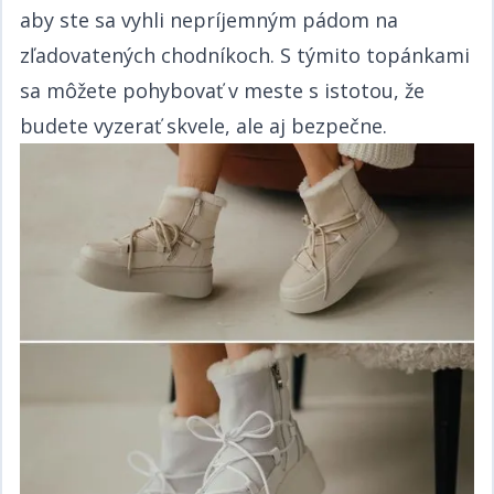
aby ste sa vyhli nepríjemným pádom na
zľadovatených chodníkoch. S týmito topánkami
sa môžete pohybovať v meste s istotou, že
budete vyzerať skvele, ale aj bezpečne.​​​​‌ ‍ ​‍​‍‌‍ ‌ ​‍‌‍‍‌‌‍‌ ‌‍‍‌‌‍ ‍​‍​‍​ ‍‍​‍​‍‌ ​ ‌‍​‌‌‍ ‍‌‍‍‌‌ ‌​‌ ‍‌​‍ ‍‌‍‍‌‌‍ ​‍​‍​‍ ​​‍​‍‌‍‍​‌ ​‍‌‍‌‌‌‍‌‍​‍​‍​ ‍‍​‍​‍‌‍‍​‌ ‌​‌ ‌​‌ ​​​ ‍‍​‍ ​‍ ‌‍ ​‌‍ ‌‍​ ‌‍​‌‌‍ ​‌‍‍​‌‍ ‌ ​ ‌ ‌​​ ‍‍​ ​ ​ ​​​ ​​​ ​​​‍ ‌ ​ ‌ ‌​‌ ‌‌‌‍‌​‌‍‍‌‌‍ ​‍ ‌‍‍‌‌‍ ‍‌ ‌​‌‍‌‌‌‍ ‍‌ ‌​​‍ ‌‍‌‌‌‍‌​‌‍‍‌‌ ‌​​‍ ‌‍ ‌‌‍ ‌‍‌​‌‍‌‌​ ‌‌ ​​‌ ​‍‌‍‌‌‌ ​ ‌‍‌‌‌‍ ‍‌ ‌​‌‍​‌‌ ‌​‌‍‍‌‌‍ ‌‍ ‍​ ‍ ‌‍‍‌‌‍‌​​ ‌‌ ​​‌‍ ‌ ​ ‌ ‌​​‍ ‌​ ​‍​ ​‌​ ‍​​ ​‍​ ‌ ​ ‍​​ ‍​​ ‍ ‌ ‌​‌ ‍‌‌ ​​‌‍‌‌​ ‌‌ ​​‌‍ ‌ ​ ‌ ‌​​ ‍ ‌ ​​‌‍​‌‌ ‌​‌‍‍​​ ‌‌‍​ ‌‍ ‌‍ ‍‌ ‌​‌‍‌‌‌‍ ‍‌ ‌​​‍‌‌​ ‌‌‌​​‍‌‌ ‌‍‍ ‌‍‌‌‌ ‍‌​‍‌‌​ ​ ‌​‌​​‍‌‌​ ​ ‌​‌​​‍‌‌​ ​‍​ ​‍​ ‍​‌‍​ ​ ​ ​ ‌​​ ‌​​ ​‍‌‍‌‍‌‍​ ​ ‌‍​ ‍‌‌‍​ ‌‍​‌​‍‌‌​ ​‍​ ​‍​‍‌‌​ ‌‌‌​‌​​‍ ‍‌‍​ ‌‍‍​‌‍‍‌‌‍ ​‌‍‌​‌ ​‍‌‍‌‌‌‍ ‍​‍‌‌​ ‌‌‌​​‍‌‌ ‌‍‍ ‌‍‌‌‌ ‍‌​‍‌‌​ ​ ‌​‌​​‍‌‌​ ​ ‌​‌​​‍‌‌​ ​‍​ ​‍​ ‍​‌‍​ ​ ​ ​ ‌​​ ‌​​ ​‍‌‍‌‍‌‍​ ​ ‌‍​ ‍‌‌‍​ ‌‍​‌​ ​​​‍‌‌​ ​‍​ ​‍​‍‌‌​ ‌‌‌​‌​​‍ ‍‌ ‌​‌‍‌‌‌ ‍​‌ ‌​​ ‌‍​‍‌‍​‌‌ ​ ‌‍‌‌‌‌‌‌‌ ​‍‌‍ ​​ ‌‌‍‍​‌ ‌​‌ ‌​‌ ​​​‍‌‌​ ​ ‌​​‌​‍‌‌​ ​‍‌​‌‍​‍‌‌​ ​‍‌​‌‍‌‍ ​‌‍ ‌‍​ ‌‍​‌‌‍ ​‌‍‍​‌‍ ‌ ​ ‌ ‌​​‍‌‌​ ​ ‌​​‌​ ​ ​ ​​​ ​​​ ​​​‍‌‌​ ​‍‌​‌‍‌ ​ ‌ ‌​‌ ‌‌‌‍‌​‌‍‍‌‌‍ ​‍‌‍‌‍‍‌‌‍‌​​ ‌‌ ​​‌‍ ‌ ​ ‌ ‌​​‍ ‌​ ​‍​ ​‌​ ‍​​ ​‍​ ‌ ​ ‍​​ ‍​​‍‌‍‌ ‌​‌ ‍‌‌ ​​‌‍‌‌​ ‌‌ ​​‌‍ ‌ ​ ‌ ‌​​‍‌‍‌ ​​‌‍​‌‌ ‌​‌‍‍​​ ‌‌‍​ ‌‍ ‌‍ ‍‌ ‌​‌‍‌‌‌‍ ‍‌ ‌​​‍‌‌​ ‌‌‌​​‍‌‌ ‌‍‍ ‌‍‌‌‌ ‍‌​‍‌‌​ ​ ‌​‌​​‍‌‌​ ​ ‌​‌​​‍‌‌​ ​‍​ ​‍​ ‍​‌‍​ ​ ​ ​ ‌​​ ‌​​ ​‍‌‍‌‍‌‍​ ​ ‌‍​ ‍‌‌‍​ ‌‍​‌​‍‌‌​ ​‍​ ​‍​‍‌‌​ ‌‌‌​‌​​‍ ‍‌‍​ ‌‍‍​‌‍‍‌‌‍ ​‌‍‌​‌ ​‍‌‍‌‌‌‍ ‍​‍‌‌​ ‌‌‌​​‍‌‌ ‌‍‍ ‌‍‌‌‌ ‍‌​‍‌‌​ ​ ‌​‌​​‍‌‌​ ​ ‌​‌​​‍‌‌​ ​‍​ ​‍​ ‍​‌‍​ ​ ​ ​ ‌​​ ‌​​ ​‍‌‍‌‍‌‍​ ​ ‌‍​ ‍‌‌‍​ ‌‍​‌​ ​​​‍‌‌​ ​‍​ ​‍​‍‌‌​ ‌‌‌​‌​​‍ ‍‌ ‌​‌‍‌‌‌ ‍​‌ ‌​​‍‌‍‌ ​​‌‍‌‌‌ ​‍‌ ​ ‌ ​​‌‍‌‌‌‍​ ‌ ‌​‌‍‍‌‌ ‌‍‌‍‌‌​ ‌‌ ​​‌ ‌‌‌‍​‍‌‍ ​‌‍‍‌‌ ​ ‌‍‍​‌‍‌‌‌‍‌​​‍​‍‌ ‌