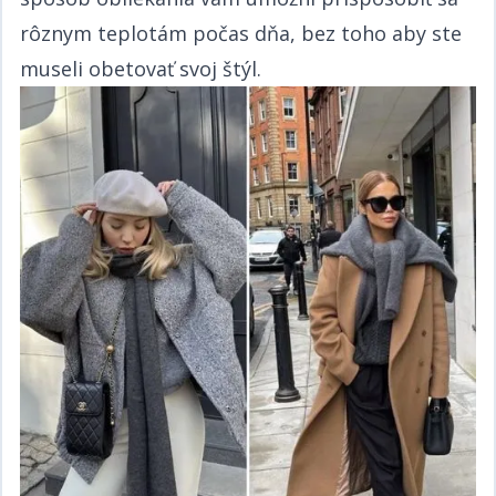
rôznym teplotám počas dňa, bez toho aby ste
museli obetovať svoj štýl.​​​​‌ ‍ ​‍​‍‌‍ ‌ ​‍‌‍‍‌‌‍‌ ‌‍‍‌‌‍ ‍​‍​‍​ ‍‍​‍​‍‌ ​ ‌‍​‌‌‍ ‍‌‍‍‌‌ ‌​‌ ‍‌​‍ ‍‌‍‍‌‌‍ ​‍​‍​‍ ​​‍​‍‌‍‍​‌ ​‍‌‍‌‌‌‍‌‍​‍​‍​ ‍‍​‍​‍‌‍‍​‌ ‌​‌ ‌​‌ ​​​ ‍‍​‍ ​‍ ‌‍ ​‌‍ ‌‍​ ‌‍​‌‌‍ ​‌‍‍​‌‍ ‌ ​ ‌ ‌​​ ‍‍​ ​ ​ ​​​ ​​​ ​​​‍ ‌ ​ ‌ ‌​‌ ‌‌‌‍‌​‌‍‍‌‌‍ ​‍ ‌‍‍‌‌‍ ‍‌ ‌​‌‍‌‌‌‍ ‍‌ ‌​​‍ ‌‍‌‌‌‍‌​‌‍‍‌‌ ‌​​‍ ‌‍ ‌‌‍ ‌‍‌​‌‍‌‌​ ‌‌ ​​‌ ​‍‌‍‌‌‌ ​ ‌‍‌‌‌‍ ‍‌ ‌​‌‍​‌‌ ‌​‌‍‍‌‌‍ ‌‍ ‍​ ‍ ‌‍‍‌‌‍‌​​ ‌‌ ​​‌‍ ‌ ​ ‌ ‌​​‍ ‌​ ​‍​ ​‌​ ‍​​ ​‍​ ‌ ​ ‍​​ ‍​​ ‍ ‌ ‌​‌ ‍‌‌ ​​‌‍‌‌​ ‌‌ ​​‌‍ ‌ ​ ‌ ‌​​ ‍ ‌ ​​‌‍​‌‌ ‌​‌‍‍​​ ‌‌‍​ ‌‍ ‌‍ ‍‌ ‌​‌‍‌‌‌‍ ‍‌ ‌​​‍‌‌​ ‌‌‌​​‍‌‌ ‌‍‍ ‌‍‌‌‌ ‍‌​‍‌‌​ ​ ‌​‌​​‍‌‌​ ​ ‌​‌​​‍‌‌​ ​‍​ ​‍‌‍​ ‌‍​‍​ ​‍​ ​‌​ ‌ ‌‍‌​​ ‍‌‌‍​ ​ ​‍​ ‌ ​ ‍‌​ ​​​‍‌‌​ ​‍​ ​‍​‍‌‌​ ‌‌‌​‌​​‍ ‍‌‍​ ‌‍‍​‌‍‍‌‌‍ ​‌‍‌​‌ ​‍‌‍‌‌‌‍ ‍​‍‌‌​ ‌‌‌​​‍‌‌ ‌‍‍ ‌‍‌‌‌ ‍‌​‍‌‌​ ​ ‌​‌​​‍‌‌​ ​ ‌​‌​​‍‌‌​ ​‍​ ​‍‌‍​ ‌‍​‍​ ​‍​ ​‌​ ‌ ‌‍‌​​ ‍‌‌‍​ ​ ​‍​ ‌ ​ ‍‌​ ​​​ ​​​‍‌‌​ ​‍​ ​‍​‍‌‌​ ‌‌‌​‌​​‍ ‍‌ ‌​‌‍‌‌‌ ‍​‌ ‌​​ ‌‍​‍‌‍​‌‌ ​ ‌‍‌‌‌‌‌‌‌ ​‍‌‍ ​​ ‌‌‍‍​‌ ‌​‌ ‌​‌ ​​​‍‌‌​ ​ ‌​​‌​‍‌‌​ ​‍‌​‌‍​‍‌‌​ ​‍‌​‌‍‌‍ ​‌‍ ‌‍​ ‌‍​‌‌‍ ​‌‍‍​‌‍ ‌ ​ ‌ ‌​​‍‌‌​ ​ ‌​​‌​ ​ ​ ​​​ ​​​ ​​​‍‌‌​ ​‍‌​‌‍‌ ​ ‌ ‌​‌ ‌‌‌‍‌​‌‍‍‌‌‍ ​‍‌‍‌‍‍‌‌‍‌​​ ‌‌ ​​‌‍ ‌ ​ ‌ ‌​​‍ ‌​ ​‍​ ​‌​ ‍​​ ​‍​ ‌ ​ ‍​​ ‍​​‍‌‍‌ ‌​‌ ‍‌‌ ​​‌‍‌‌​ ‌‌ ​​‌‍ ‌ ​ ‌ ‌​​‍‌‍‌ ​​‌‍​‌‌ ‌​‌‍‍​​ ‌‌‍​ ‌‍ ‌‍ ‍‌ ‌​‌‍‌‌‌‍ ‍‌ ‌​​‍‌‌​ ‌‌‌​​‍‌‌ ‌‍‍ ‌‍‌‌‌ ‍‌​‍‌‌​ ​ ‌​‌​​‍‌‌​ ​ ‌​‌​​‍‌‌​ ​‍​ ​‍‌‍​ ‌‍​‍​ ​‍​ ​‌​ ‌ ‌‍‌​​ ‍‌‌‍​ ​ ​‍​ ‌ ​ ‍‌​ ​​​‍‌‌​ ​‍​ ​‍​‍‌‌​ ‌‌‌​‌​​‍ ‍‌‍​ ‌‍‍​‌‍‍‌‌‍ ​‌‍‌​‌ ​‍‌‍‌‌‌‍ ‍​‍‌‌​ ‌‌‌​​‍‌‌ ‌‍‍ ‌‍‌‌‌ ‍‌​‍‌‌​ ​ ‌​‌​​‍‌‌​ ​ ‌​‌​​‍‌‌​ ​‍​ ​‍‌‍​ ‌‍​‍​ ​‍​ ​‌​ ‌ ‌‍‌​​ ‍‌‌‍​ ​ ​‍​ ‌ ​ ‍‌​ ​​​ ​​​‍‌‌​ ​‍​ ​‍​‍‌‌​ ‌‌‌​‌​​‍ ‍‌ ‌​‌‍‌‌‌ ‍​‌ ‌​​‍‌‍‌ ​​‌‍‌‌‌ ​‍‌ ​ ‌ ​​‌‍‌‌‌‍​ ‌ ‌​‌‍‍‌‌ ‌‍‌‍‌‌​ ‌‌ ​​‌ ‌‌‌‍​‍‌‍ ​‌‍‍‌‌ ​ ‌‍‍​‌‍‌‌‌‍‌​​‍​‍‌ ‌