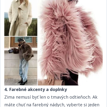
4. Farebné akcenty a doplnky​​​​‌ ‍ ​‍​‍‌‍ ‌ ​‍‌‍‍‌‌‍‌ ‌‍‍‌‌‍ ‍​‍​‍​ ‍‍​‍​‍‌ ​ ‌‍​‌‌‍ ‍‌‍‍‌‌ ‌​‌ ‍‌​‍ ‍‌‍‍‌‌‍ ​‍​‍​‍ ​​‍​‍‌‍‍​‌ ​‍‌‍‌‌‌‍‌‍​‍​‍​ ‍‍​‍​‍‌‍‍​‌ ‌​‌ ‌​‌ ​​​ ‍‍​‍ ​‍ ‌‍ ​‌‍ ‌‍​ ‌‍​‌‌‍ ​‌‍‍​‌‍ ‌ ​ ‌ ‌​​ ‍‍​ ​ ​ ​​​ ​​​ ​​​‍ ‌ ​ ‌ ‌​‌ ‌‌‌‍‌​‌‍‍‌‌‍ ​‍ ‌‍‍‌‌‍ ‍‌ ‌​‌‍‌‌‌‍ ‍‌ ‌​​‍ ‌‍‌‌‌‍‌​‌‍‍‌‌ ‌​​‍ ‌‍ ‌‌‍ ‌‍‌​‌‍‌‌​ ‌‌ ​​‌ ​‍‌‍‌‌‌ ​ ‌‍‌‌‌‍ ‍‌ ‌​‌‍​‌‌ ‌​‌‍‍‌‌‍ ‌‍ ‍​ ‍ ‌‍‍‌‌‍‌​​ ‌‌ ​​‌‍ ‌ ​ ‌ ‌​​‍ ‌​ ​‍​ ​‌​ ‍​​ ​‍​ ‌ ​ ‍​​ ‍​​ ‍ ‌ ‌​‌ ‍‌‌ ​​‌‍‌‌​ ‌‌ ​​‌‍ ‌ ​ ‌ ‌​​ ‍ ‌ ​​‌‍​‌‌ ‌​‌‍‍​​ ‌‌‍​ ‌‍ ‌‍ ‍‌ ‌​‌‍‌‌‌‍ ‍‌ ‌​​‍‌‌​ ‌‌‌​​‍‌‌ ‌‍‍ ‌‍‌‌‌ ‍‌​‍‌‌​ ​ ‌​‌​​‍‌‌​ ​ ‌​‌​​‍‌‌​ ​‍​ ​‍​ ‌​​ ‌​‌‍​‌​ ‌ ‌‍​‌​ ‌ ​ ‌​‌‍‌​​ ‌ ​ ‍‌​ ​‌​ ​‌​‍‌‌​ ​‍​ ​‍​‍‌‌​ ‌‌‌​‌​​‍ ‍‌‍​ ‌‍‍​‌‍‍‌‌‍ ​‌‍‌​‌ ​‍‌‍‌‌‌‍ ‍​‍‌‌​ ‌‌‌​​‍‌‌ ‌‍‍ ‌‍‌‌‌ ‍‌​‍‌‌​ ​ ‌​‌​​‍‌‌​ ​ ‌​‌​​‍‌‌​ ​‍​ ​‍​ ‌​​ ‌​‌‍​‌​ ‌ ‌‍​‌​ ‌ ​ ‌​‌‍‌​​ ‌ ​ ‍‌​ ​‌​ ​‌​ ​​​‍‌‌​ ​‍​ ​‍​‍‌‌​ ‌‌‌​‌​​‍ ‍‌ ‌​‌‍‌‌‌ ‍​‌ ‌​​ ‌‍​‍‌‍​‌‌ ​ ‌‍‌‌‌‌‌‌‌ ​‍‌‍ ​​ ‌‌‍‍​‌ ‌​‌ ‌​‌ ​​​‍‌‌​ ​ ‌​​‌​‍‌‌​ ​‍‌​‌‍​‍‌‌​ ​‍‌​‌‍‌‍ ​‌‍ ‌‍​ ‌‍​‌‌‍ ​‌‍‍​‌‍ ‌ ​ ‌ ‌​​‍‌‌​ ​ ‌​​‌​ ​ ​ ​​​ ​​​ ​​​‍‌‌​ ​‍‌​‌‍‌ ​ ‌ ‌​‌ ‌‌‌‍‌​‌‍‍‌‌‍ ​‍‌‍‌‍‍‌‌‍‌​​ ‌‌ ​​‌‍ ‌ ​ ‌ ‌​​‍ ‌​ ​‍​ ​‌​ ‍​​ ​‍​ ‌ ​ ‍​​ ‍​​‍‌‍‌ ‌​‌ ‍‌‌ ​​‌‍‌‌​ ‌‌ ​​‌‍ ‌ ​ ‌ ‌​​‍‌‍‌ ​​‌‍​‌‌ ‌​‌‍‍​​ ‌‌‍​ ‌‍ ‌‍ ‍‌ ‌​‌‍‌‌‌‍ ‍‌ ‌​​‍‌‌​ ‌‌‌​​‍‌‌ ‌‍‍ ‌‍‌‌‌ ‍‌​‍‌‌​ ​ ‌​‌​​‍‌‌​ ​ ‌​‌​​‍‌‌​ ​‍​ ​‍​ ‌​​ ‌​‌‍​‌​ ‌ ‌‍​‌​ ‌ ​ ‌​‌‍‌​​ ‌ ​ ‍‌​ ​‌​ ​‌​‍‌‌​ ​‍​ ​‍​‍‌‌​ ‌‌‌​‌​​‍ ‍‌‍​ ‌‍‍​‌‍‍‌‌‍ ​‌‍‌​‌ ​‍‌‍‌‌‌‍ ‍​‍‌‌​ ‌‌‌​​‍‌‌ ‌‍‍ ‌‍‌‌‌ ‍‌​‍‌‌​ ​ ‌​‌​​‍‌‌​ ​ ‌​‌​​‍‌‌​ ​‍​ ​‍​ ‌​​ ‌​‌‍​‌​ ‌ ‌‍​‌​ ‌ ​ ‌​‌‍‌​​ ‌ ​ ‍‌​ ​‌​ ​‌​ ​​​‍‌‌​ ​‍​ ​‍​‍‌‌​ ‌‌‌​‌​​‍ ‍‌ ‌​‌‍‌‌‌ ‍​‌ ‌​​‍‌‍‌ ​​‌‍‌‌‌ ​‍‌ ​ ‌ ​​‌‍‌‌‌‍​ ‌ ‌​‌‍‍‌‌ ‌‍‌‍‌‌​ ‌‌ ​​‌ ‌‌‌‍​‍‌‍ ​‌‍‍‌‌ ​ ‌‍‍​‌‍‌‌‌‍‌​​‍​‍‌ ‌
Zima nemusí byť len o tmavých odtieňoch. Ak
máte chuť na farebný nádych, vyberte si jeden