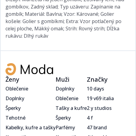
gombíkov, Zadný sklad; Typ uzáveru: Zapínanie na
gombík; Materiál: Bavlna; Vzor: Kárované; Golier
košele: Golier s gombíkmi; Extra: Vzor potlačený po
celej ploche, Mäkký omak; Strih: Rovný strih; Dĺžka
rukávu: Dlhý rukáv
Ženy
Muži
Značky
Oblečenie
Doplnky
10 days
Doplnky
Oblečenie
19 v69 italia
Šperky
Tašky a kufre
2 y studios
Tehotné
Šperky
4 f
Kabelky, kufre a tašky
Parfémy
47 brand