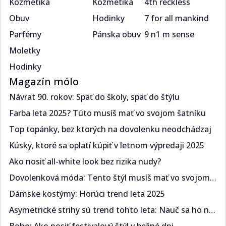
Kozmetika
Kozmetika
4th reckless
Obuv
Hodinky
7 for all mankind
Parfémy
Pánska obuv
9 n1 m sense
Moletky
Hodinky
Magazín mólo
Návrat 90. rokov: Späť do školy, späť do štýlu​​​​‌ ‍ ​‍​‍‌‍ ‌ ​‍‌‍‍‌‌‍‌ ‌‍‍‌‌‍ ‍​‍​‍​ ‍‍​‍​‍‌ ​ ‌‍​‌‌‍ ‍‌‍‍‌‌ ‌​‌ ‍‌​‍ ‍‌‍‍‌‌‍ ​‍​‍​‍ ​​‍​‍‌‍‍​‌ ​‍‌‍‌‌‌‍‌‍​‍​‍​ ‍‍​‍​‍‌‍‍​‌ ‌​‌ ‌​‌ ​​​ ‍‍​‍ ​‍ ‌‍ ​‌‍ ‌‍​ ‌‍​‌‌‍ ​‌‍‍​‌‍ ‌ ​ ‌ ‌​​ ‍‍​ ​ ​ ​​​ ​​​ ​​​‍ ‌ ​ ‌ ‌​‌ ‌‌‌‍‌​‌‍‍‌‌‍ ​‍ ‌‍‍‌‌‍ ‍‌ ‌​‌‍‌‌‌‍ ‍‌ ‌​​‍ ‌‍‌‌‌‍‌​‌‍‍‌‌ ‌​​‍ ‌‍ ‌‌‍ ‌‍‌​‌‍‌‌​ ‌‌ ​​‌ ​‍‌‍‌‌‌ ​ ‌‍‌‌‌‍ ‍‌ ‌​‌‍​‌‌ ‌​‌‍‍‌‌‍ ‌‍ ‍​ ‍ ‌‍‍‌‌‍‌​​ ‌​ ​‍‌‍​ ‌‍​ ‌‍‌​​ ‍​​ ‍​​ ‌‌​ ​‌​‍ ‌​ ‍​​ ​ ‌‍​‌​ ​‌​‍ ‌​ ‌​‌‍‌​​ ​‌​ ​‍​‍ ‌‌‍​‌‌‍​‌​ ​​​ ​​​‍ ‌​ ‍‌​ ‌ ​ ​‌‌‍​ ​ ​‌​ ​‌‌‍​‍‌‍‌​​ ​‍‌‍‌​‌‍‌‍​ ‌ ​ ‍ ‌ ‌​‌ ‍‌‌ ​​‌‍‌‌​ ‌‌ ​​‌‍ ‌ ​ ‌ ‌​​ ‍ ‌ ​​‌‍​‌‌ ‌​‌‍‍​​ ‌‌ ‌​‌‍‍‌‌ ‌​‌‍ ​‌‍‌‌​ ‌‍​‍‌‍​‌‌ ​ ‌‍‌‌‌‌‌‌‌ ​‍‌‍ ​​ ‌‌‍‍​‌ ‌​‌ ‌​‌ ​​​‍‌‌​ ​ ‌​​‌​‍‌‌​ ​‍‌​‌‍​‍‌‌​ ​‍‌​‌‍‌‍ ​‌‍ ‌‍​ ‌‍​‌‌‍ ​‌‍‍​‌‍ ‌ ​ ‌ ‌​​‍‌‌​ ​ ‌​​‌​ ​ ​ ​​​ ​​​ ​​​‍‌‌​ ​‍‌​‌‍‌ ​ ‌ ‌​‌ ‌‌‌‍‌​‌‍‍‌‌‍ ​‍‌‍‌‍‍‌‌‍‌​​ ‌​ ​‍‌‍​ ‌‍​ ‌‍‌​​ ‍​​ ‍​​ ‌‌​ ​‌​‍ ‌​ ‍​​ ​ ‌‍​‌​ ​‌​‍ ‌​ ‌​‌‍‌​​ ​‌​ ​‍​‍ ‌‌‍​‌‌‍​‌​ ​​​ ​​​‍ ‌​ ‍‌​ ‌ ​ ​‌‌‍​ ​ ​‌​ ​‌‌‍​‍‌‍‌​​ ​‍‌‍‌​‌‍‌‍​ ‌ ​‍‌‍‌ ‌​‌ ‍‌‌ ​​‌‍‌‌​ ‌‌ ​​‌‍ ‌ ​ ‌ ‌​​‍‌‍‌ ​​‌‍​‌‌ ‌​‌‍‍​​ ‌‌ ‌​‌‍‍‌‌ ‌​‌‍ ​‌‍‌‌​‍‌‍‌ ​​‌‍‌‌‌ ​‍‌ ​ ‌ ​​‌‍‌‌‌‍​ ‌ ‌​‌‍‍‌‌ ‌‍‌‍‌‌​ ‌‌ ​​‌ ‌‌‌‍​‍‌‍ ​‌‍‍‌‌ ​ ‌‍‍​‌‍‌‌‌‍‌​​‍​‍‌ ‌
Farba leta 2025? Túto musíš mať vo svojom šatníku ​​​​‌ ‍ ​‍​‍‌‍ ‌ ​‍‌‍‍‌‌‍‌ ‌‍‍‌‌‍ ‍​‍​‍​ ‍‍​‍​‍‌ ​ ‌‍​‌‌‍ ‍‌‍‍‌‌ ‌​‌ ‍‌​‍ ‍‌‍‍‌‌‍ ​‍​‍​‍ ​​‍​‍‌‍‍​‌ ​‍‌‍‌‌‌‍‌‍​‍​‍​ ‍‍​‍​‍‌‍‍​‌ ‌​‌ ‌​‌ ​​​ ‍‍​‍ ​‍ ‌‍ ​‌‍ ‌‍​ ‌‍​‌‌‍ ​‌‍‍​‌‍ ‌ ​ ‌ ‌​​ ‍‍​ ​ ​ ​​​ ​​​ ​​​‍ ‌ ​ ‌ ‌​‌ ‌‌‌‍‌​‌‍‍‌‌‍ ​‍ ‌‍‍‌‌‍ ‍‌ ‌​‌‍‌‌‌‍ ‍‌ ‌​​‍ ‌‍‌‌‌‍‌​‌‍‍‌‌ ‌​​‍ ‌‍ ‌‌‍ ‌‍‌​‌‍‌‌​ ‌‌ ​​‌ ​‍‌‍‌‌‌ ​ ‌‍‌‌‌‍ ‍‌ ‌​‌‍​‌‌ ‌​‌‍‍‌‌‍ ‌‍ ‍​ ‍ ‌‍‍‌‌‍‌​​ ‌​ ​‌‌‍​‌​ ‌​​ ‌‍​ ​​‌‍​‌​ ​‍‌‍​‍​‍ ‌​ ‍​‌‍​‍‌‍​‍‌‍‌‍​‍ ‌​ ‌​‌‍‌‍​ ​​​ ​‍​‍ ‌‌‍​‌‌‍​‍​ ‌ ‌‍‌‍​‍ ‌‌‍‌‍​ ‍‌‌‍​ ‌‍​‍​ ‍‌​ ‍‌‌‍‌‌​ ​​‌‍‌‍​ ​ ‌‍‌​​ ​‍​ ‍ ‌ ‌​‌ ‍‌‌ ​​‌‍‌‌​ ‌‌ ​​‌‍ ‌ ​ ‌ ‌​​ ‍ ‌ ​​‌‍​‌‌ ‌​‌‍‍​​ ‌‌ ‌​‌‍‍‌‌ ‌​‌‍ ​‌‍‌‌​ ‌‍​‍‌‍​‌‌ ​ ‌‍‌‌‌‌‌‌‌ ​‍‌‍ ​​ ‌‌‍‍​‌ ‌​‌ ‌​‌ ​​​‍‌‌​ ​ ‌​​‌​‍‌‌​ ​‍‌​‌‍​‍‌‌​ ​‍‌​‌‍‌‍ ​‌‍ ‌‍​ ‌‍​‌‌‍ ​‌‍‍​‌‍ ‌ ​ ‌ ‌​​‍‌‌​ ​ ‌​​‌​ ​ ​ ​​​ ​​​ ​​​‍‌‌​ ​‍‌​‌‍‌ ​ ‌ ‌​‌ ‌‌‌‍‌​‌‍‍‌‌‍ ​‍‌‍‌‍‍‌‌‍‌​​ ‌​ ​‌‌‍​‌​ ‌​​ ‌‍​ ​​‌‍​‌​ ​‍‌‍​‍​‍ ‌​ ‍​‌‍​‍‌‍​‍‌‍‌‍​‍ ‌​ ‌​‌‍‌‍​ ​​​ ​‍​‍ ‌‌‍​‌‌‍​‍​ ‌ ‌‍‌‍​‍ ‌‌‍‌‍​ ‍‌‌‍​ ‌‍​‍​ ‍‌​ ‍‌‌‍‌‌​ ​​‌‍‌‍​ ​ ‌‍‌​​ ​‍​‍‌‍‌ ‌​‌ ‍‌‌ ​​‌‍‌‌​ ‌‌ ​​‌‍ ‌ ​ ‌ ‌​​‍‌‍‌ ​​‌‍​‌‌ ‌​‌‍‍​​ ‌‌ ‌​‌‍‍‌‌ ‌​‌‍ ​‌‍‌‌​‍‌‍‌ ​​‌‍‌‌‌ ​‍‌ ​ ‌ ​​‌‍‌‌‌‍​ ‌ ‌​‌‍‍‌‌ ‌‍‌‍‌‌​ ‌‌ ​​‌ ‌‌‌‍​‍‌‍ ​‌‍‍‌‌ ​ ‌‍‍​‌‍‌‌‌‍‌​​‍​‍‌ ‌
Top topánky, bez ktorých na dovolenku neodchádzaj​​​​‌ ‍ ​‍​‍‌‍ ‌ ​‍‌‍‍‌‌‍‌ ‌‍‍‌‌‍ ‍​‍​‍​ ‍‍​‍​‍‌ ​ ‌‍​‌‌‍ ‍‌‍‍‌‌ ‌​‌ ‍‌​‍ ‍‌‍‍‌‌‍ ​‍​‍​‍ ​​‍​‍‌‍‍​‌ ​‍‌‍‌‌‌‍‌‍​‍​‍​ ‍‍​‍​‍‌‍‍​‌ ‌​‌ ‌​‌ ​​​ ‍‍​‍ ​‍ ‌‍ ​‌‍ ‌‍​ ‌‍​‌‌‍ ​‌‍‍​‌‍ ‌ ​ ‌ ‌​​ ‍‍​ ​ ​ ​​​ ​​​ ​​​‍ ‌ ​ ‌ ‌​‌ ‌‌‌‍‌​‌‍‍‌‌‍ ​‍ ‌‍‍‌‌‍ ‍‌ ‌​‌‍‌‌‌‍ ‍‌ ‌​​‍ ‌‍‌‌‌‍‌​‌‍‍‌‌ ‌​​‍ ‌‍ ‌‌‍ ‌‍‌​‌‍‌‌​ ‌‌ ​​‌ ​‍‌‍‌‌‌ ​ ‌‍‌‌‌‍ ‍‌ ‌​‌‍​‌‌ ‌​‌‍‍‌‌‍ ‌‍ ‍​ ‍ ‌‍‍‌‌‍‌​​ ‌​ ​‌​ ‍‌​ ​‍‌‍​ ​ ‌ ​ ​‌​ ‌‌​ ​‍​‍ ‌‌‍​‌‌‍​‌​ ‍​‌‍​‍​‍ ‌​ ‌​​ ‌‌​ ‍‌‌‍‌‍​‍ ‌‌‍​‌​ ‍​​ ‌ ​ ‍​​‍ ‌​ ‍‌​ ‌ ​ ​​​ ‍‌‌‍​ ​ ‍​​ ‍‌​ ​‍​ ​​‌‍‌‍‌‍​‍‌‍‌‌​ ‍ ‌ ‌​‌ ‍‌‌ ​​‌‍‌‌​ ‌‌ ​​‌‍ ‌ ​ ‌ ‌​​ ‍ ‌ ​​‌‍​‌‌ ‌​‌‍‍​​ ‌‌ ‌​‌‍‍‌‌ ‌​‌‍ ​‌‍‌‌​ ‌‍​‍‌‍​‌‌ ​ ‌‍‌‌‌‌‌‌‌ ​‍‌‍ ​​ ‌‌‍‍​‌ ‌​‌ ‌​‌ ​​​‍‌‌​ ​ ‌​​‌​‍‌‌​ ​‍‌​‌‍​‍‌‌​ ​‍‌​‌‍‌‍ ​‌‍ ‌‍​ ‌‍​‌‌‍ ​‌‍‍​‌‍ ‌ ​ ‌ ‌​​‍‌‌​ ​ ‌​​‌​ ​ ​ ​​​ ​​​ ​​​‍‌‌​ ​‍‌​‌‍‌ ​ ‌ ‌​‌ ‌‌‌‍‌​‌‍‍‌‌‍ ​‍‌‍‌‍‍‌‌‍‌​​ ‌​ ​‌​ ‍‌​ ​‍‌‍​ ​ ‌ ​ ​‌​ ‌‌​ ​‍​‍ ‌‌‍​‌‌‍​‌​ ‍​‌‍​‍​‍ ‌​ ‌​​ ‌‌​ ‍‌‌‍‌‍​‍ ‌‌‍​‌​ ‍​​ ‌ ​ ‍​​‍ ‌​ ‍‌​ ‌ ​ ​​​ ‍‌‌‍​ ​ ‍​​ ‍‌​ ​‍​ ​​‌‍‌‍‌‍​‍‌‍‌‌​‍‌‍‌ ‌​‌ ‍‌‌ ​​‌‍‌‌​ ‌‌ ​​‌‍ ‌ ​ ‌ ‌​​‍‌‍‌ ​​‌‍​‌‌ ‌​‌‍‍​​ ‌‌ ‌​‌‍‍‌‌ ‌​‌‍ ​‌‍‌‌​‍‌‍‌ ​​‌‍‌‌‌ ​‍‌ ​ ‌ ​​‌‍‌‌‌‍​ ‌ ‌​‌‍‍‌‌ ‌‍‌‍‌‌​ ‌‌ ​​‌ ‌‌‌‍​‍‌‍ ​‌‍‍‌‌ ​ ‌‍‍​‌‍‌‌‌‍‌​​‍​‍‌ ‌
Kúsky, ktoré sa oplatí kúpiť v letnom výpredaji 2025​​​​‌ ‍ ​‍​‍‌‍ ‌ ​‍‌‍‍‌‌‍‌ ‌‍‍‌‌‍ ‍​‍​‍​ ‍‍​‍​‍‌ ​ ‌‍​‌‌‍ ‍‌‍‍‌‌ ‌​‌ ‍‌​‍ ‍‌‍‍‌‌‍ ​‍​‍​‍ ​​‍​‍‌‍‍​‌ ​‍‌‍‌‌‌‍‌‍​‍​‍​ ‍‍​‍​‍‌‍‍​‌ ‌​‌ ‌​‌ ​​​ ‍‍​‍ ​‍ ‌‍ ​‌‍ ‌‍​ ‌‍​‌‌‍ ​‌‍‍​‌‍ ‌ ​ ‌ ‌​​ ‍‍​ ​ ​ ​​​ ​​​ ​​​‍ ‌ ​ ‌ ‌​‌ ‌‌‌‍‌​‌‍‍‌‌‍ ​‍ ‌‍‍‌‌‍ ‍‌ ‌​‌‍‌‌‌‍ ‍‌ ‌​​‍ ‌‍‌‌‌‍‌​‌‍‍‌‌ ‌​​‍ ‌‍ ‌‌‍ ‌‍‌​‌‍‌‌​ ‌‌ ​​‌ ​‍‌‍‌‌‌ ​ ‌‍‌‌‌‍ ‍‌ ‌​‌‍​‌‌ ‌​‌‍‍‌‌‍ ‌‍ ‍​ ‍ ‌‍‍‌‌‍‌​​ ‌‌‍​‌‌‍​‍​ ​ ​ ‌​‌‍‌​‌‍‌‌​ ​ ‌‍‌​​‍ ‌​ ‍‌​ ​‌​ ‍‌​ ​‍​‍ ‌​ ‌​‌‍​‌​ ​‌​ ‍​​‍ ‌‌‍​‌​ ‌‌​ ‍​‌‍‌‌​‍ ‌‌‍‌‍​ ‌‌‌‍​‌‌‍​‌​ ​‌‌‍​ ​ ‍‌​ ‌ ‌‍‌​‌‍​‌​ ​​‌‍​ ​ ‍ ‌ ‌​‌ ‍‌‌ ​​‌‍‌‌​ ‌‌ ​​‌‍ ‌ ​ ‌ ‌​​ ‍ ‌ ​​‌‍​‌‌ ‌​‌‍‍​​ ‌‌ ‌​‌‍‍‌‌ ‌​‌‍ ​‌‍‌‌​ ‌‍​‍‌‍​‌‌ ​ ‌‍‌‌‌‌‌‌‌ ​‍‌‍ ​​ ‌‌‍‍​‌ ‌​‌ ‌​‌ ​​​‍‌‌​ ​ ‌​​‌​‍‌‌​ ​‍‌​‌‍​‍‌‌​ ​‍‌​‌‍‌‍ ​‌‍ ‌‍​ ‌‍​‌‌‍ ​‌‍‍​‌‍ ‌ ​ ‌ ‌​​‍‌‌​ ​ ‌​​‌​ ​ ​ ​​​ ​​​ ​​​‍‌‌​ ​‍‌​‌‍‌ ​ ‌ ‌​‌ ‌‌‌‍‌​‌‍‍‌‌‍ ​‍‌‍‌‍‍‌‌‍‌​​ ‌‌‍​‌‌‍​‍​ ​ ​ ‌​‌‍‌​‌‍‌‌​ ​ ‌‍‌​​‍ ‌​ ‍‌​ ​‌​ ‍‌​ ​‍​‍ ‌​ ‌​‌‍​‌​ ​‌​ ‍​​‍ ‌‌‍​‌​ ‌‌​ ‍​‌‍‌‌​‍ ‌‌‍‌‍​ ‌‌‌‍​‌‌‍​‌​ ​‌‌‍​ ​ ‍‌​ ‌ ‌‍‌​‌‍​‌​ ​​‌‍​ ​‍‌‍‌ ‌​‌ ‍‌‌ ​​‌‍‌‌​ ‌‌ ​​‌‍ ‌ ​ ‌ ‌​​‍‌‍‌ ​​‌‍​‌‌ ‌​‌‍‍​​ ‌‌ ‌​‌‍‍‌‌ ‌​‌‍ ​‌‍‌‌​‍‌‍‌ ​​‌‍‌‌‌ ​‍‌ ​ ‌ ​​‌‍‌‌‌‍​ ‌ ‌​‌‍‍‌‌ ‌‍‌‍‌‌​ ‌‌ ​​‌ ‌‌‌‍​‍‌‍ ​‌‍‍‌‌ ​ ‌‍‍​‌‍‌‌‌‍‌​​‍​‍‌ ‌
Ako nosiť all-white look bez rizika nudy?​​​​‌ ‍ ​‍​‍‌‍ ‌ ​‍‌‍‍‌‌‍‌ ‌‍‍‌‌‍ ‍​‍​‍​ ‍‍​‍​‍‌ ​ ‌‍​‌‌‍ ‍‌‍‍‌‌ ‌​‌ ‍‌​‍ ‍‌‍‍‌‌‍ ​‍​‍​‍ ​​‍​‍‌‍‍​‌ ​‍‌‍‌‌‌‍‌‍​‍​‍​ ‍‍​‍​‍‌‍‍​‌ ‌​‌ ‌​‌ ​​​ ‍‍​‍ ​‍ ‌‍ ​‌‍ ‌‍​ ‌‍​‌‌‍ ​‌‍‍​‌‍ ‌ ​ ‌ ‌​​ ‍‍​ ​ ​ ​​​ ​​​ ​​​‍ ‌ ​ ‌ ‌​‌ ‌‌‌‍‌​‌‍‍‌‌‍ ​‍ ‌‍‍‌‌‍ ‍‌ ‌​‌‍‌‌‌‍ ‍‌ ‌​​‍ ‌‍‌‌‌‍‌​‌‍‍‌‌ ‌​​‍ ‌‍ ‌‌‍ ‌‍‌​‌‍‌‌​ ‌‌ ​​‌ ​‍‌‍‌‌‌ ​ ‌‍‌‌‌‍ ‍‌ ‌​‌‍​‌‌ ‌​‌‍‍‌‌‍ ‌‍ ‍​ ‍ ‌‍‍‌‌‍‌​​ ‌‌‍‌‍​ ‌‌​ ‍‌​ ‍‌​ ‍​​ ‌‌‌‍‌‍​ ​ ​‍ ‌​ ‍‌‌‍​ ​ ​ ‌‍​‌​‍ ‌​ ‌​‌‍‌‌​ ‌​​ ​​​‍ ‌​ ‍​​ ‌ ​ ​‍‌‍‌‌​‍ ‌​ ‌​​ ​‌‌‍‌​‌‍‌‌‌‍‌‌‌‍​‍‌‍‌‌​ ​‌​ ‍‌‌‍‌‌​ ‌‍​ ‌ ​ ‍ ‌ ‌​‌ ‍‌‌ ​​‌‍‌‌​ ‌‌ ​​‌‍ ‌ ​ ‌ ‌​​ ‍ ‌ ​​‌‍​‌‌ ‌​‌‍‍​​ ‌‌ ‌​‌‍‍‌‌ ‌​‌‍ ​‌‍‌‌​ ‌‍​‍‌‍​‌‌ ​ ‌‍‌‌‌‌‌‌‌ ​‍‌‍ ​​ ‌‌‍‍​‌ ‌​‌ ‌​‌ ​​​‍‌‌​ ​ ‌​​‌​‍‌‌​ ​‍‌​‌‍​‍‌‌​ ​‍‌​‌‍‌‍ ​‌‍ ‌‍​ ‌‍​‌‌‍ ​‌‍‍​‌‍ ‌ ​ ‌ ‌​​‍‌‌​ ​ ‌​​‌​ ​ ​ ​​​ ​​​ ​​​‍‌‌​ ​‍‌​‌‍‌ ​ ‌ ‌​‌ ‌‌‌‍‌​‌‍‍‌‌‍ ​‍‌‍‌‍‍‌‌‍‌​​ ‌‌‍‌‍​ ‌‌​ ‍‌​ ‍‌​ ‍​​ ‌‌‌‍‌‍​ ​ ​‍ ‌​ ‍‌‌‍​ ​ ​ ‌‍​‌​‍ ‌​ ‌​‌‍‌‌​ ‌​​ ​​​‍ ‌​ ‍​​ ‌ ​ ​‍‌‍‌‌​‍ ‌​ ‌​​ ​‌‌‍‌​‌‍‌‌‌‍‌‌‌‍​‍‌‍‌‌​ ​‌​ ‍‌‌‍‌‌​ ‌‍​ ‌ ​‍‌‍‌ ‌​‌ ‍‌‌ ​​‌‍‌‌​ ‌‌ ​​‌‍ ‌ ​ ‌ ‌​​‍‌‍‌ ​​‌‍​‌‌ ‌​‌‍‍​​ ‌‌ ‌​‌‍‍‌‌ ‌​‌‍ ​‌‍‌‌​‍‌‍‌ ​​‌‍‌‌‌ ​‍‌ ​ ‌ ​​‌‍‌‌‌‍​ ‌ ‌​‌‍‍‌‌ ‌‍‌‍‌‌​ ‌‌ ​​‌ ‌‌‌‍​‍‌‍ ​‌‍‍‌‌ ​ ‌‍‍​‌‍‌‌‌‍‌​​‍​‍‌ ‌
Dovolenková móda: Tento štýl musíš mať vo svojom šatníku ​​​​‌ ‍ ​‍​‍‌‍ ‌ ​‍‌‍‍‌‌‍‌ ‌‍‍‌‌‍ ‍​‍​‍​ ‍‍​‍​‍‌ ​ ‌‍​‌‌‍ ‍‌‍‍‌‌ ‌​‌ ‍‌​‍ ‍‌‍‍‌‌‍ ​‍​‍​‍ ​​‍​‍‌‍‍​‌ ​‍‌‍‌‌‌‍‌‍​‍​‍​ ‍‍​‍​‍‌‍‍​‌ ‌​‌ ‌​‌ ​​​ ‍‍​‍ ​‍ ‌‍ ​‌‍ ‌‍​ ‌‍​‌‌‍ ​‌‍‍​‌‍ ‌ ​ ‌ ‌​​ ‍‍​ ​ ​ ​​​ ​​​ ​​​‍ ‌ ​ ‌ ‌​‌ ‌‌‌‍‌​‌‍‍‌‌‍ ​‍ ‌‍‍‌‌‍ ‍‌ ‌​‌‍‌‌‌‍ ‍‌ ‌​​‍ ‌‍‌‌‌‍‌​‌‍‍‌‌ ‌​​‍ ‌‍ ‌‌‍ ‌‍‌​‌‍‌‌​ ‌‌ ​​‌ ​‍‌‍‌‌‌ ​ ‌‍‌‌‌‍ ‍‌ ‌​‌‍​‌‌ ‌​‌‍‍‌‌‍ ‌‍ ‍​ ‍ ‌‍‍‌‌‍‌​​ ‌​ ​​​ ‌‌​ ​​‌‍‌‌​ ‍​‌‍‌​​ ​​‌‍‌‌​‍ ‌​ ​​​ ‍‌​ ‌ ​ ‍​​‍ ‌​ ‌​​ ​ ‌‍​ ​ ‌​​‍ ‌​ ‍‌‌‍​‌​ ‍‌​ ​​​‍ ‌​ ‍​​ ​‌​ ‍​​ ​‍​ ​​‌‍‌‌​ ​ ​ ​‌​ ​ ‌‍​ ​ ‍​​ ​‍​ ‍ ‌ ‌​‌ ‍‌‌ ​​‌‍‌‌​ ‌‌ ​​‌‍ ‌ ​ ‌ ‌​​ ‍ ‌ ​​‌‍​‌‌ ‌​‌‍‍​​ ‌‌ ‌​‌‍‍‌‌ ‌​‌‍ ​‌‍‌‌​ ‌‍​‍‌‍​‌‌ ​ ‌‍‌‌‌‌‌‌‌ ​‍‌‍ ​​ ‌‌‍‍​‌ ‌​‌ ‌​‌ ​​​‍‌‌​ ​ ‌​​‌​‍‌‌​ ​‍‌​‌‍​‍‌‌​ ​‍‌​‌‍‌‍ ​‌‍ ‌‍​ ‌‍​‌‌‍ ​‌‍‍​‌‍ ‌ ​ ‌ ‌​​‍‌‌​ ​ ‌​​‌​ ​ ​ ​​​ ​​​ ​​​‍‌‌​ ​‍‌​‌‍‌ ​ ‌ ‌​‌ ‌‌‌‍‌​‌‍‍‌‌‍ ​‍‌‍‌‍‍‌‌‍‌​​ ‌​ ​​​ ‌‌​ ​​‌‍‌‌​ ‍​‌‍‌​​ ​​‌‍‌‌​‍ ‌​ ​​​ ‍‌​ ‌ ​ ‍​​‍ ‌​ ‌​​ ​ ‌‍​ ​ ‌​​‍ ‌​ ‍‌‌‍​‌​ ‍‌​ ​​​‍ ‌​ ‍​​ ​‌​ ‍​​ ​‍​ ​​‌‍‌‌​ ​ ​ ​‌​ ​ ‌‍​ ​ ‍​​ ​‍​‍‌‍‌ ‌​‌ ‍‌‌ ​​‌‍‌‌​ ‌‌ ​​‌‍ ‌ ​ ‌ ‌​​‍‌‍‌ ​​‌‍​‌‌ ‌​‌‍‍​​ ‌‌ ‌​‌‍‍‌‌ ‌​‌‍ ​‌‍‌‌​‍‌‍‌ ​​‌‍‌‌‌ ​‍‌ ​ ‌ ​​‌‍‌‌‌‍​ ‌ ‌​‌‍‍‌‌ ‌‍‌‍‌‌​ ‌‌ ​​‌ ‌‌‌‍​‍‌‍ ​‌‍‍‌‌ ​ ‌‍‍​‌‍‌‌‌‍‌​​‍​‍‌ ‌
Dámske kostýmy: Horúci trend leta 2025 ​​​​‌ ‍ ​‍​‍‌‍ ‌ ​‍‌‍‍‌‌‍‌ ‌‍‍‌‌‍ ‍​‍​‍​ ‍‍​‍​‍‌ ​ ‌‍​‌‌‍ ‍‌‍‍‌‌ ‌​‌ ‍‌​‍ ‍‌‍‍‌‌‍ ​‍​‍​‍ ​​‍​‍‌‍‍​‌ ​‍‌‍‌‌‌‍‌‍​‍​‍​ ‍‍​‍​‍‌‍‍​‌ ‌​‌ ‌​‌ ​​​ ‍‍​‍ ​‍ ‌‍ ​‌‍ ‌‍​ ‌‍​‌‌‍ ​‌‍‍​‌‍ ‌ ​ ‌ ‌​​ ‍‍​ ​ ​ ​​​ ​​​ ​​​‍ ‌ ​ ‌ ‌​‌ ‌‌‌‍‌​‌‍‍‌‌‍ ​‍ ‌‍‍‌‌‍ ‍‌ ‌​‌‍‌‌‌‍ ‍‌ ‌​​‍ ‌‍‌‌‌‍‌​‌‍‍‌‌ ‌​​‍ ‌‍ ‌‌‍ ‌‍‌​‌‍‌‌​ ‌‌ ​​‌ ​‍‌‍‌‌‌ ​ ‌‍‌‌‌‍ ‍‌ ‌​‌‍​‌‌ ‌​‌‍‍‌‌‍ ‌‍ ‍​ ‍ ‌‍‍‌‌‍‌​​ ‌​ ​‌​ ‍​​ ‍‌​ ​‌​ ‌​​ ‌‍‌‍‌​‌‍‌​​‍ ‌‌‍‌‌​ ‌ ​ ‌‌​ ‌​​‍ ‌​ ‌​​ ​‍​ ‌‍‌‍‌‍​‍ ‌​ ‍​​ ‌​‌‍‌‍​ ‌ ​‍ ‌​ ​‌‌‍‌​​ ‍‌​ ‌‌‌‍‌‍​ ​ ​ ​ ​ ​‍​ ​​​ ‌‌‌‍‌‍‌‍‌‍​ ‍ ‌ ‌​‌ ‍‌‌ ​​‌‍‌‌​ ‌‌ ​​‌‍ ‌ ​ ‌ ‌​​ ‍ ‌ ​​‌‍​‌‌ ‌​‌‍‍​​ ‌‌ ‌​‌‍‍‌‌ ‌​‌‍ ​‌‍‌‌​ ‌‍​‍‌‍​‌‌ ​ ‌‍‌‌‌‌‌‌‌ ​‍‌‍ ​​ ‌‌‍‍​‌ ‌​‌ ‌​‌ ​​​‍‌‌​ ​ ‌​​‌​‍‌‌​ ​‍‌​‌‍​‍‌‌​ ​‍‌​‌‍‌‍ ​‌‍ ‌‍​ ‌‍​‌‌‍ ​‌‍‍​‌‍ ‌ ​ ‌ ‌​​‍‌‌​ ​ ‌​​‌​ ​ ​ ​​​ ​​​ ​​​‍‌‌​ ​‍‌​‌‍‌ ​ ‌ ‌​‌ ‌‌‌‍‌​‌‍‍‌‌‍ ​‍‌‍‌‍‍‌‌‍‌​​ ‌​ ​‌​ ‍​​ ‍‌​ ​‌​ ‌​​ ‌‍‌‍‌​‌‍‌​​‍ ‌‌‍‌‌​ ‌ ​ ‌‌​ ‌​​‍ ‌​ ‌​​ ​‍​ ‌‍‌‍‌‍​‍ ‌​ ‍​​ ‌​‌‍‌‍​ ‌ ​‍ ‌​ ​‌‌‍‌​​ ‍‌​ ‌‌‌‍‌‍​ ​ ​ ​ ​ ​‍​ ​​​ ‌‌‌‍‌‍‌‍‌‍​‍‌‍‌ ‌​‌ ‍‌‌ ​​‌‍‌‌​ ‌‌ ​​‌‍ ‌ ​ ‌ ‌​​‍‌‍‌ ​​‌‍​‌‌ ‌​‌‍‍​​ ‌‌ ‌​‌‍‍‌‌ ‌​‌‍ ​‌‍‌‌​‍‌‍‌ ​​‌‍‌‌‌ ​‍‌ ​ ‌ ​​‌‍‌‌‌‍​ ‌ ‌​‌‍‍‌‌ ‌‍‌‍‌‌​ ‌‌ ​​‌ ‌‌‌‍​‍‌‍ ​‌‍‍‌‌ ​ ‌‍‍​‌‍‌‌‌‍‌​​‍​‍‌ ‌
Asymetrické strihy sú trend tohto leta: Nauč sa ho nosiť​​​​‌ ‍ ​‍​‍‌‍ ‌ ​‍‌‍‍‌‌‍‌ ‌‍‍‌‌‍ ‍​‍​‍​ ‍‍​‍​‍‌ ​ ‌‍​‌‌‍ ‍‌‍‍‌‌ ‌​‌ ‍‌​‍ ‍‌‍‍‌‌‍ ​‍​‍​‍ ​​‍​‍‌‍‍​‌ ​‍‌‍‌‌‌‍‌‍​‍​‍​ ‍‍​‍​‍‌‍‍​‌ ‌​‌ ‌​‌ ​​​ ‍‍​‍ ​‍ ‌‍ ​‌‍ ‌‍​ ‌‍​‌‌‍ ​‌‍‍​‌‍ ‌ ​ ‌ ‌​​ ‍‍​ ​ ​ ​​​ ​​​ ​​​‍ ‌ ​ ‌ ‌​‌ ‌‌‌‍‌​‌‍‍‌‌‍ ​‍ ‌‍‍‌‌‍ ‍‌ ‌​‌‍‌‌‌‍ ‍‌ ‌​​‍ ‌‍‌‌‌‍‌​‌‍‍‌‌ ‌​​‍ ‌‍ ‌‌‍ ‌‍‌​‌‍‌‌​ ‌‌ ​​‌ ​‍‌‍‌‌‌ ​ ‌‍‌‌‌‍ ‍‌ ‌​‌‍​‌‌ ‌​‌‍‍‌‌‍ ‌‍ ‍​ ‍ ‌‍‍‌‌‍‌​​ ‌​ ‌‍​ ‌ ​ ​​‌‍‌​‌‍‌‍​ ​ ​ ​‌‌‍​‍​‍ ‌​ ​ ​ ​ ​ ​‌​ ‌‍​‍ ‌​ ‌​‌‍‌​​ ‌ ​ ‌​​‍ ‌​ ‍​​ ‌‌​ ​ ​ ‌‍​‍ ‌​ ​ ​ ‌‌​ ​​‌‍‌​​ ‌‍​ ​‌‌‍‌‌‌‍​‍‌‍​ ‌‍​‍​ ‍‌‌‍‌​​ ‍ ‌ ‌​‌ ‍‌‌ ​​‌‍‌‌​ ‌‌ ​​‌‍ ‌ ​ ‌ ‌​​ ‍ ‌ ​​‌‍​‌‌ ‌​‌‍‍​​ ‌‌ ‌​‌‍‍‌‌ ‌​‌‍ ​‌‍‌‌​ ‌‍​‍‌‍​‌‌ ​ ‌‍‌‌‌‌‌‌‌ ​‍‌‍ ​​ ‌‌‍‍​‌ ‌​‌ ‌​‌ ​​​‍‌‌​ ​ ‌​​‌​‍‌‌​ ​‍‌​‌‍​‍‌‌​ ​‍‌​‌‍‌‍ ​‌‍ ‌‍​ ‌‍​‌‌‍ ​‌‍‍​‌‍ ‌ ​ ‌ ‌​​‍‌‌​ ​ ‌​​‌​ ​ ​ ​​​ ​​​ ​​​‍‌‌​ ​‍‌​‌‍‌ ​ ‌ ‌​‌ ‌‌‌‍‌​‌‍‍‌‌‍ ​‍‌‍‌‍‍‌‌‍‌​​ ‌​ ‌‍​ ‌ ​ ​​‌‍‌​‌‍‌‍​ ​ ​ ​‌‌‍​‍​‍ ‌​ ​ ​ ​ ​ ​‌​ ‌‍​‍ ‌​ ‌​‌‍‌​​ ‌ ​ ‌​​‍ ‌​ ‍​​ ‌‌​ ​ ​ ‌‍​‍ ‌​ ​ ​ ‌‌​ ​​‌‍‌​​ ‌‍​ ​‌‌‍‌‌‌‍​‍‌‍​ ‌‍​‍​ ‍‌‌‍‌​​‍‌‍‌ ‌​‌ ‍‌‌ ​​‌‍‌‌​ ‌‌ ​​‌‍ ‌ ​ ‌ ‌​​‍‌‍‌ ​​‌‍​‌‌ ‌​‌‍‍​​ ‌‌ ‌​‌‍‍‌‌ ‌​‌‍ ​‌‍‌‌​‍‌‍‌ ​​‌‍‌‌‌ ​‍‌ ​ ‌ ​​‌‍‌‌‌‍​ ‌ ‌​‌‍‍‌‌ ‌‍‌‍‌‌​ ‌‌ ​​‌ ‌‌‌‍​‍‌‍ ​‌‍‍‌‌ ​ ‌‍‍​‌‍‌‌‌‍‌​​‍​‍‌ ‌
Boho: Ako nosiť festivalový štýl v bežné dni