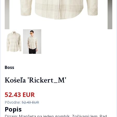
Boss
Košeľa 'Rickert_M'
52.43 EUR
Pôvodne:
52.43 EUR
Popis
Dizajn: Manžeta na jeden gombík, Zošívaný lem, Rad