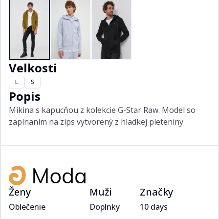
Velkosti
L
S
Popis
Mikina s kapucňou z kolekcie G-Star Raw. Model so
zapínaním na zips vytvorený z hladkej pleteniny.
Ženy
Muži
Značky
Oblečenie
Doplnky
10 days