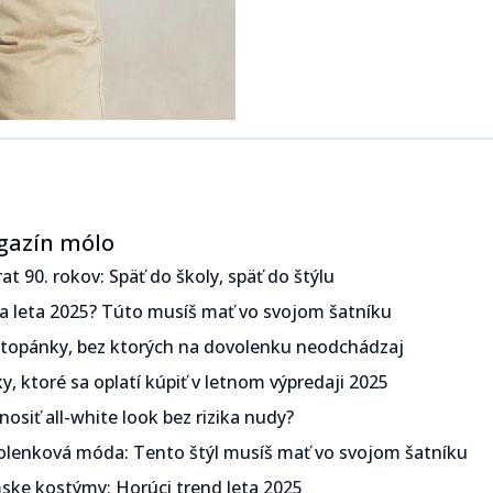
gazín mólo
‍‌​‍ ‍‌‍‍‌‌‍ ​‍​‍​‍ ​​‍​‍‌‍‍​‌ ​‍‌‍‌‌‌‍‌‍​‍​‍​ ‍‍​‍​‍‌‍‍​‌ ‌​‌ ‌​‌ ​​​ ‍‍​‍ ​‍ ‌‍ ​‌‍ ‌‍​ ‌‍​‌‌‍ ​‌‍‍​‌‍ ‌ ​ ‌ ‌​​ ‍‍​ ​ ​ ​​​ ​​​ ​​​‍ ‌ ​ ‌ ‌​‌ ‌‌‌‍‌​‌‍‍‌‌‍ ​‍ ‌‍‍‌‌‍ ‍‌ ‌​‌‍‌‌‌‍ ‍‌ ‌​​‍ ‌‍‌‌‌‍‌​‌‍‍‌‌ ‌​​‍ ‌‍ ‌‌‍ ‌‍‌​‌‍‌‌​ ‌‌ ​​‌ ​‍‌‍‌‌‌ ​ ‌‍‌‌‌‍ ‍‌ ‌​‌‍​‌‌ ‌​‌‍‍‌‌‍ ‌‍ ‍​ ‍ ‌‍‍‌‌‍‌​​ ‌​ ​‍‌‍​ ‌‍​ ‌‍‌​​ ‍​​ ‍​​ ‌‌​ ​‌​‍ ‌​ ‍​​ ​ ‌‍​‌​ ​‌​‍ ‌​ ‌​‌‍‌​​ ​‌​ ​‍​‍ ‌‌‍​‌‌‍​‌​ ​​​ ​​​‍ ‌​ ‍‌​ ‌ ​ ​‌‌‍​ ​ ​‌​ ​‌‌‍​‍‌‍‌​​ ​‍‌‍‌​‌‍‌‍​ ‌ ​ ‍ ‌ ‌​‌ ‍‌‌ ​​‌‍‌‌​ ‌‌ ​​‌‍ ‌ ​ ‌ ‌​​ ‍ ‌ ​​‌‍​‌‌ ‌​‌‍‍​​ ‌‌ ‌​‌‍‍‌‌ ‌​‌‍ ​‌‍‌‌​ ‌‍​‍‌‍​‌‌ ​ ‌‍‌‌‌‌‌‌‌ ​‍‌‍ ​​ ‌‌‍‍​‌ ‌​‌ ‌​‌ ​​​‍‌‌​ ​ ‌​​‌​‍‌‌​ ​‍‌​‌‍​‍‌‌​ ​‍‌​‌‍‌‍ ​‌‍ ‌‍​ ‌‍​‌‌‍ ​‌‍‍​‌‍ ‌ ​ ‌ ‌​​‍‌‌​ ​ ‌​​‌​ ​ ​ ​​​ ​​​ ​​​‍‌‌​ ​‍‌​‌‍‌ ​ ‌ ‌​‌ ‌‌‌‍‌​‌‍‍‌‌‍ ​‍‌‍‌‍‍‌‌‍‌​​ ‌​ ​‍‌‍​ ‌‍​ ‌‍‌​​ ‍​​ ‍​​ ‌‌​ ​‌​‍ ‌​ ‍​​ ​ ‌‍​‌​ ​‌​‍ ‌​ ‌​‌‍‌​​ ​‌​ ​‍​‍ ‌‌‍​‌‌‍​‌​ ​​​ ​​​‍ ‌​ ‍‌​ ‌ ​ ​‌‌‍​ ​ ​‌​ ​‌‌‍​‍‌‍‌​​ ​‍‌‍‌​‌‍‌‍​ ‌ ​‍‌‍‌ ‌​‌ ‍‌‌ ​​‌‍‌‌​ ‌‌ ​​‌‍ ‌ ​ ‌ ‌​​‍‌‍‌ ​​‌‍​‌‌ ‌​‌‍‍​​ ‌‌ ‌​‌‍‍‌‌ ‌​‌‍ ​‌‍‌‌​‍‌‍‌ ​​‌‍‌‌‌ ​‍‌ ​ ‌ ​​‌‍‌‌‌‍​ ‌ ‌​‌‍‍‌‌ ‌‍‌‍‌‌​ ‌‌ ​​‌ ‌‌‌‍​‍‌‍ ​‌‍‍‌‌ ​ ‌‍‍​‌‍‌‌‌‍‌​​‍​‍‌ ‌
​ ‌‍​‌‌‍ ‍‌‍‍‌‌ ‌​‌ ‍‌​‍ ‍‌‍‍‌‌‍ ​‍​‍​‍ ​​‍​‍‌‍‍​‌ ​‍‌‍‌‌‌‍‌‍​‍​‍​ ‍‍​‍​‍‌‍‍​‌ ‌​‌ ‌​‌ ​​​ ‍‍​‍ ​‍ ‌‍ ​‌‍ ‌‍​ ‌‍​‌‌‍ ​‌‍‍​‌‍ ‌ ​ ‌ ‌​​ ‍‍​ ​ ​ ​​​ ​​​ ​​​‍ ‌ ​ ‌ ‌​‌ ‌‌‌‍‌​‌‍‍‌‌‍ ​‍ ‌‍‍‌‌‍ ‍‌ ‌​‌‍‌‌‌‍ ‍‌ ‌​​‍ ‌‍‌‌‌‍‌​‌‍‍‌‌ ‌​​‍ ‌‍ ‌‌‍ ‌‍‌​‌‍‌‌​ ‌‌ ​​‌ ​‍‌‍‌‌‌ ​ ‌‍‌‌‌‍ ‍‌ ‌​‌‍​‌‌ ‌​‌‍‍‌‌‍ ‌‍ ‍​ ‍ ‌‍‍‌‌‍‌​​ ‌​ ​‌‌‍​‌​ ‌​​ ‌‍​ ​​‌‍​‌​ ​‍‌‍​‍​‍ ‌​ ‍​‌‍​‍‌‍​‍‌‍‌‍​‍ ‌​ ‌​‌‍‌‍​ ​​​ ​‍​‍ ‌‌‍​‌‌‍​‍​ ‌ ‌‍‌‍​‍ ‌‌‍‌‍​ ‍‌‌‍​ ‌‍​‍​ ‍‌​ ‍‌‌‍‌‌​ ​​‌‍‌‍​ ​ ‌‍‌​​ ​‍​ ‍ ‌ ‌​‌ ‍‌‌ ​​‌‍‌‌​ ‌‌ ​​‌‍ ‌ ​ ‌ ‌​​ ‍ ‌ ​​‌‍​‌‌ ‌​‌‍‍​​ ‌‌ ‌​‌‍‍‌‌ ‌​‌‍ ​‌‍‌‌​ ‌‍​‍‌‍​‌‌ ​ ‌‍‌‌‌‌‌‌‌ ​‍‌‍ ​​ ‌‌‍‍​‌ ‌​‌ ‌​‌ ​​​‍‌‌​ ​ ‌​​‌​‍‌‌​ ​‍‌​‌‍​‍‌‌​ ​‍‌​‌‍‌‍ ​‌‍ ‌‍​ ‌‍​‌‌‍ ​‌‍‍​‌‍ ‌ ​ ‌ ‌​​‍‌‌​ ​ ‌​​‌​ ​ ​ ​​​ ​​​ ​​​‍‌‌​ ​‍‌​‌‍‌ ​ ‌ ‌​‌ ‌‌‌‍‌​‌‍‍‌‌‍ ​‍‌‍‌‍‍‌‌‍‌​​ ‌​ ​‌‌‍​‌​ ‌​​ ‌‍​ ​​‌‍​‌​ ​‍‌‍​‍​‍ ‌​ ‍​‌‍​‍‌‍​‍‌‍‌‍​‍ ‌​ ‌​‌‍‌‍​ ​​​ ​‍​‍ ‌‌‍​‌‌‍​‍​ ‌ ‌‍‌‍​‍ ‌‌‍‌‍​ ‍‌‌‍​ ‌‍​‍​ ‍‌​ ‍‌‌‍‌‌​ ​​‌‍‌‍​ ​ ‌‍‌​​ ​‍​‍‌‍‌ ‌​‌ ‍‌‌ ​​‌‍‌‌​ ‌‌ ​​‌‍ ‌ ​ ‌ ‌​​‍‌‍‌ ​​‌‍​‌‌ ‌​‌‍‍​​ ‌‌ ‌​‌‍‍‌‌ ‌​‌‍ ​‌‍‌‌​‍‌‍‌ ​​‌‍‌‌‌ ​‍‌ ​ ‌ ​​‌‍‌‌‌‍​ ‌ ‌​‌‍‍‌‌ ‌‍‌‍‌‌​ ‌‌ ​​‌ ‌‌‌‍​‍‌‍ ​‌‍‍‌‌ ​ ‌‍‍​‌‍‌‌‌‍‌​​‍​‍‌ ‌
 ​ ‌‍​‌‌‍ ‍‌‍‍‌‌ ‌​‌ ‍‌​‍ ‍‌‍‍‌‌‍ ​‍​‍​‍ ​​‍​‍‌‍‍​‌ ​‍‌‍‌‌‌‍‌‍​‍​‍​ ‍‍​‍​‍‌‍‍​‌ ‌​‌ ‌​‌ ​​​ ‍‍​‍ ​‍ ‌‍ ​‌‍ ‌‍​ ‌‍​‌‌‍ ​‌‍‍​‌‍ ‌ ​ ‌ ‌​​ ‍‍​ ​ ​ ​​​ ​​​ ​​​‍ ‌ ​ ‌ ‌​‌ ‌‌‌‍‌​‌‍‍‌‌‍ ​‍ ‌‍‍‌‌‍ ‍‌ ‌​‌‍‌‌‌‍ ‍‌ ‌​​‍ ‌‍‌‌‌‍‌​‌‍‍‌‌ ‌​​‍ ‌‍ ‌‌‍ ‌‍‌​‌‍‌‌​ ‌‌ ​​‌ ​‍‌‍‌‌‌ ​ ‌‍‌‌‌‍ ‍‌ ‌​‌‍​‌‌ ‌​‌‍‍‌‌‍ ‌‍ ‍​ ‍ ‌‍‍‌‌‍‌​​ ‌​ ​‌​ ‍‌​ ​‍‌‍​ ​ ‌ ​ ​‌​ ‌‌​ ​‍​‍ ‌‌‍​‌‌‍​‌​ ‍​‌‍​‍​‍ ‌​ ‌​​ ‌‌​ ‍‌‌‍‌‍​‍ ‌‌‍​‌​ ‍​​ ‌ ​ ‍​​‍ ‌​ ‍‌​ ‌ ​ ​​​ ‍‌‌‍​ ​ ‍​​ ‍‌​ ​‍​ ​​‌‍‌‍‌‍​‍‌‍‌‌​ ‍ ‌ ‌​‌ ‍‌‌ ​​‌‍‌‌​ ‌‌ ​​‌‍ ‌ ​ ‌ ‌​​ ‍ ‌ ​​‌‍​‌‌ ‌​‌‍‍​​ ‌‌ ‌​‌‍‍‌‌ ‌​‌‍ ​‌‍‌‌​ ‌‍​‍‌‍​‌‌ ​ ‌‍‌‌‌‌‌‌‌ ​‍‌‍ ​​ ‌‌‍‍​‌ ‌​‌ ‌​‌ ​​​‍‌‌​ ​ ‌​​‌​‍‌‌​ ​‍‌​‌‍​‍‌‌​ ​‍‌​‌‍‌‍ ​‌‍ ‌‍​ ‌‍​‌‌‍ ​‌‍‍​‌‍ ‌ ​ ‌ ‌​​‍‌‌​ ​ ‌​​‌​ ​ ​ ​​​ ​​​ ​​​‍‌‌​ ​‍‌​‌‍‌ ​ ‌ ‌​‌ ‌‌‌‍‌​‌‍‍‌‌‍ ​‍‌‍‌‍‍‌‌‍‌​​ ‌​ ​‌​ ‍‌​ ​‍‌‍​ ​ ‌ ​ ​‌​ ‌‌​ ​‍​‍ ‌‌‍​‌‌‍​‌​ ‍​‌‍​‍​‍ ‌​ ‌​​ ‌‌​ ‍‌‌‍‌‍​‍ ‌‌‍​‌​ ‍​​ ‌ ​ ‍​​‍ ‌​ ‍‌​ ‌ ​ ​​​ ‍‌‌‍​ ​ ‍​​ ‍‌​ ​‍​ ​​‌‍‌‍‌‍​‍‌‍‌‌​‍‌‍‌ ‌​‌ ‍‌‌ ​​‌‍‌‌​ ‌‌ ​​‌‍ ‌ ​ ‌ ‌​​‍‌‍‌ ​​‌‍​‌‌ ‌​‌‍‍​​ ‌‌ ‌​‌‍‍‌‌ ‌​‌‍ ​‌‍‌‌​‍‌‍‌ ​​‌‍‌‌‌ ​‍‌ ​ ‌ ​​‌‍‌‌‌‍​ ‌ ‌​‌‍‍‌‌ ‌‍‌‍‌‌​ ‌‌ ​​‌ ‌‌‌‍​‍‌‍ ​‌‍‍‌‌ ​ ‌‍‍​‌‍‌‌‌‍‌​​‍​‍‌ ‌
​ ‌‍​‌‌‍ ‍‌‍‍‌‌ ‌​‌ ‍‌​‍ ‍‌‍‍‌‌‍ ​‍​‍​‍ ​​‍​‍‌‍‍​‌ ​‍‌‍‌‌‌‍‌‍​‍​‍​ ‍‍​‍​‍‌‍‍​‌ ‌​‌ ‌​‌ ​​​ ‍‍​‍ ​‍ ‌‍ ​‌‍ ‌‍​ ‌‍​‌‌‍ ​‌‍‍​‌‍ ‌ ​ ‌ ‌​​ ‍‍​ ​ ​ ​​​ ​​​ ​​​‍ ‌ ​ ‌ ‌​‌ ‌‌‌‍‌​‌‍‍‌‌‍ ​‍ ‌‍‍‌‌‍ ‍‌ ‌​‌‍‌‌‌‍ ‍‌ ‌​​‍ ‌‍‌‌‌‍‌​‌‍‍‌‌ ‌​​‍ ‌‍ ‌‌‍ ‌‍‌​‌‍‌‌​ ‌‌ ​​‌ ​‍‌‍‌‌‌ ​ ‌‍‌‌‌‍ ‍‌ ‌​‌‍​‌‌ ‌​‌‍‍‌‌‍ ‌‍ ‍​ ‍ ‌‍‍‌‌‍‌​​ ‌‌‍​‌‌‍​‍​ ​ ​ ‌​‌‍‌​‌‍‌‌​ ​ ‌‍‌​​‍ ‌​ ‍‌​ ​‌​ ‍‌​ ​‍​‍ ‌​ ‌​‌‍​‌​ ​‌​ ‍​​‍ ‌‌‍​‌​ ‌‌​ ‍​‌‍‌‌​‍ ‌‌‍‌‍​ ‌‌‌‍​‌‌‍​‌​ ​‌‌‍​ ​ ‍‌​ ‌ ‌‍‌​‌‍​‌​ ​​‌‍​ ​ ‍ ‌ ‌​‌ ‍‌‌ ​​‌‍‌‌​ ‌‌ ​​‌‍ ‌ ​ ‌ ‌​​ ‍ ‌ ​​‌‍​‌‌ ‌​‌‍‍​​ ‌‌ ‌​‌‍‍‌‌ ‌​‌‍ ​‌‍‌‌​ ‌‍​‍‌‍​‌‌ ​ ‌‍‌‌‌‌‌‌‌ ​‍‌‍ ​​ ‌‌‍‍​‌ ‌​‌ ‌​‌ ​​​‍‌‌​ ​ ‌​​‌​‍‌‌​ ​‍‌​‌‍​‍‌‌​ ​‍‌​‌‍‌‍ ​‌‍ ‌‍​ ‌‍​‌‌‍ ​‌‍‍​‌‍ ‌ ​ ‌ ‌​​‍‌‌​ ​ ‌​​‌​ ​ ​ ​​​ ​​​ ​​​‍‌‌​ ​‍‌​‌‍‌ ​ ‌ ‌​‌ ‌‌‌‍‌​‌‍‍‌‌‍ ​‍‌‍‌‍‍‌‌‍‌​​ ‌‌‍​‌‌‍​‍​ ​ ​ ‌​‌‍‌​‌‍‌‌​ ​ ‌‍‌​​‍ ‌​ ‍‌​ ​‌​ ‍‌​ ​‍​‍ ‌​ ‌​‌‍​‌​ ​‌​ ‍​​‍ ‌‌‍​‌​ ‌‌​ ‍​‌‍‌‌​‍ ‌‌‍‌‍​ ‌‌‌‍​‌‌‍​‌​ ​‌‌‍​ ​ ‍‌​ ‌ ‌‍‌​‌‍​‌​ ​​‌‍​ ​‍‌‍‌ ‌​‌ ‍‌‌ ​​‌‍‌‌​ ‌‌ ​​‌‍ ‌ ​ ‌ ‌​​‍‌‍‌ ​​‌‍​‌‌ ‌​‌‍‍​​ ‌‌ ‌​‌‍‍‌‌ ‌​‌‍ ​‌‍‌‌​‍‌‍‌ ​​‌‍‌‌‌ ​‍‌ ​ ‌ ​​‌‍‌‌‌‍​ ‌ ‌​‌‍‍‌‌ ‌‍‌‍‌‌​ ‌‌ ​​‌ ‌‌‌‍​‍‌‍ ​‌‍‍‌‌ ​ ‌‍‍​‌‍‌‌‌‍‌​​‍​‍‌ ‌
‍ ​​‍​‍‌‍‍​‌ ​‍‌‍‌‌‌‍‌‍​‍​‍​ ‍‍​‍​‍‌‍‍​‌ ‌​‌ ‌​‌ ​​​ ‍‍​‍ ​‍ ‌‍ ​‌‍ ‌‍​ ‌‍​‌‌‍ ​‌‍‍​‌‍ ‌ ​ ‌ ‌​​ ‍‍​ ​ ​ ​​​ ​​​ ​​​‍ ‌ ​ ‌ ‌​‌ ‌‌‌‍‌​‌‍‍‌‌‍ ​‍ ‌‍‍‌‌‍ ‍‌ ‌​‌‍‌‌‌‍ ‍‌ ‌​​‍ ‌‍‌‌‌‍‌​‌‍‍‌‌ ‌​​‍ ‌‍ ‌‌‍ ‌‍‌​‌‍‌‌​ ‌‌ ​​‌ ​‍‌‍‌‌‌ ​ ‌‍‌‌‌‍ ‍‌ ‌​‌‍​‌‌ ‌​‌‍‍‌‌‍ ‌‍ ‍​ ‍ ‌‍‍‌‌‍‌​​ ‌‌‍‌‍​ ‌‌​ ‍‌​ ‍‌​ ‍​​ ‌‌‌‍‌‍​ ​ ​‍ ‌​ ‍‌‌‍​ ​ ​ ‌‍​‌​‍ ‌​ ‌​‌‍‌‌​ ‌​​ ​​​‍ ‌​ ‍​​ ‌ ​ ​‍‌‍‌‌​‍ ‌​ ‌​​ ​‌‌‍‌​‌‍‌‌‌‍‌‌‌‍​‍‌‍‌‌​ ​‌​ ‍‌‌‍‌‌​ ‌‍​ ‌ ​ ‍ ‌ ‌​‌ ‍‌‌ ​​‌‍‌‌​ ‌‌ ​​‌‍ ‌ ​ ‌ ‌​​ ‍ ‌ ​​‌‍​‌‌ ‌​‌‍‍​​ ‌‌ ‌​‌‍‍‌‌ ‌​‌‍ ​‌‍‌‌​ ‌‍​‍‌‍​‌‌ ​ ‌‍‌‌‌‌‌‌‌ ​‍‌‍ ​​ ‌‌‍‍​‌ ‌​‌ ‌​‌ ​​​‍‌‌​ ​ ‌​​‌​‍‌‌​ ​‍‌​‌‍​‍‌‌​ ​‍‌​‌‍‌‍ ​‌‍ ‌‍​ ‌‍​‌‌‍ ​‌‍‍​‌‍ ‌ ​ ‌ ‌​​‍‌‌​ ​ ‌​​‌​ ​ ​ ​​​ ​​​ ​​​‍‌‌​ ​‍‌​‌‍‌ ​ ‌ ‌​‌ ‌‌‌‍‌​‌‍‍‌‌‍ ​‍‌‍‌‍‍‌‌‍‌​​ ‌‌‍‌‍​ ‌‌​ ‍‌​ ‍‌​ ‍​​ ‌‌‌‍‌‍​ ​ ​‍ ‌​ ‍‌‌‍​ ​ ​ ‌‍​‌​‍ ‌​ ‌​‌‍‌‌​ ‌​​ ​​​‍ ‌​ ‍​​ ‌ ​ ​‍‌‍‌‌​‍ ‌​ ‌​​ ​‌‌‍‌​‌‍‌‌‌‍‌‌‌‍​‍‌‍‌‌​ ​‌​ ‍‌‌‍‌‌​ ‌‍​ ‌ ​‍‌‍‌ ‌​‌ ‍‌‌ ​​‌‍‌‌​ ‌‌ ​​‌‍ ‌ ​ ‌ ‌​​‍‌‍‌ ​​‌‍​‌‌ ‌​‌‍‍​​ ‌‌ ‌​‌‍‍‌‌ ‌​‌‍ ​‌‍‌‌​‍‌‍‌ ​​‌‍‌‌‌ ​‍‌ ​ ‌ ​​‌‍‌‌‌‍​ ‌ ‌​‌‍‍‌‌ ‌‍‌‍‌‌​ ‌‌ ​​‌ ‌‌‌‍​‍‌‍ ​‌‍‍‌‌ ​ ‌‍‍​‌‍‌‌‌‍‌​​‍​‍‌ ‌
‌‍‍‌‌‍ ‍​‍​‍​ ‍‍​‍​‍‌ ​ ‌‍​‌‌‍ ‍‌‍‍‌‌ ‌​‌ ‍‌​‍ ‍‌‍‍‌‌‍ ​‍​‍​‍ ​​‍​‍‌‍‍​‌ ​‍‌‍‌‌‌‍‌‍​‍​‍​ ‍‍​‍​‍‌‍‍​‌ ‌​‌ ‌​‌ ​​​ ‍‍​‍ ​‍ ‌‍ ​‌‍ ‌‍​ ‌‍​‌‌‍ ​‌‍‍​‌‍ ‌ ​ ‌ ‌​​ ‍‍​ ​ ​ ​​​ ​​​ ​​​‍ ‌ ​ ‌ ‌​‌ ‌‌‌‍‌​‌‍‍‌‌‍ ​‍ ‌‍‍‌‌‍ ‍‌ ‌​‌‍‌‌‌‍ ‍‌ ‌​​‍ ‌‍‌‌‌‍‌​‌‍‍‌‌ ‌​​‍ ‌‍ ‌‌‍ ‌‍‌​‌‍‌‌​ ‌‌ ​​‌ ​‍‌‍‌‌‌ ​ ‌‍‌‌‌‍ ‍‌ ‌​‌‍​‌‌ ‌​‌‍‍‌‌‍ ‌‍ ‍​ ‍ ‌‍‍‌‌‍‌​​ ‌​ ​​​ ‌‌​ ​​‌‍‌‌​ ‍​‌‍‌​​ ​​‌‍‌‌​‍ ‌​ ​​​ ‍‌​ ‌ ​ ‍​​‍ ‌​ ‌​​ ​ ‌‍​ ​ ‌​​‍ ‌​ ‍‌‌‍​‌​ ‍‌​ ​​​‍ ‌​ ‍​​ ​‌​ ‍​​ ​‍​ ​​‌‍‌‌​ ​ ​ ​‌​ ​ ‌‍​ ​ ‍​​ ​‍​ ‍ ‌ ‌​‌ ‍‌‌ ​​‌‍‌‌​ ‌‌ ​​‌‍ ‌ ​ ‌ ‌​​ ‍ ‌ ​​‌‍​‌‌ ‌​‌‍‍​​ ‌‌ ‌​‌‍‍‌‌ ‌​‌‍ ​‌‍‌‌​ ‌‍​‍‌‍​‌‌ ​ ‌‍‌‌‌‌‌‌‌ ​‍‌‍ ​​ ‌‌‍‍​‌ ‌​‌ ‌​‌ ​​​‍‌‌​ ​ ‌​​‌​‍‌‌​ ​‍‌​‌‍​‍‌‌​ ​‍‌​‌‍‌‍ ​‌‍ ‌‍​ ‌‍​‌‌‍ ​‌‍‍​‌‍ ‌ ​ ‌ ‌​​‍‌‌​ ​ ‌​​‌​ ​ ​ ​​​ ​​​ ​​​‍‌‌​ ​‍‌​‌‍‌ ​ ‌ ‌​‌ ‌‌‌‍‌​‌‍‍‌‌‍ ​‍‌‍‌‍‍‌‌‍‌​​ ‌​ ​​​ ‌‌​ ​​‌‍‌‌​ ‍​‌‍‌​​ ​​‌‍‌‌​‍ ‌​ ​​​ ‍‌​ ‌ ​ ‍​​‍ ‌​ ‌​​ ​ ‌‍​ ​ ‌​​‍ ‌​ ‍‌‌‍​‌​ ‍‌​ ​​​‍ ‌​ ‍​​ ​‌​ ‍​​ ​‍​ ​​‌‍‌‌​ ​ ​ ​‌​ ​ ‌‍​ ​ ‍​​ ​‍​‍‌‍‌ ‌​‌ ‍‌‌ ​​‌‍‌‌​ ‌‌ ​​‌‍ ‌ ​ ‌ ‌​​‍‌‍‌ ​​‌‍​‌‌ ‌​‌‍‍​​ ‌‌ ‌​‌‍‍‌‌ ‌​‌‍ ​‌‍‌‌​‍‌‍‌ ​​‌‍‌‌‌ ​‍‌ ​ ‌ ​​‌‍‌‌‌‍​ ‌ ‌​‌‍‍‌‌ ‌‍‌‍‌‌​ ‌‌ ​​‌ ‌‌‌‍​‍‌‍ ​‌‍‍‌‌ ​ ‌‍‍​‌‍‌‌‌‍‌​​‍​‍‌ ‌
​‍​‍ ​​‍​‍‌‍‍​‌ ​‍‌‍‌‌‌‍‌‍​‍​‍​ ‍‍​‍​‍‌‍‍​‌ ‌​‌ ‌​‌ ​​​ ‍‍​‍ ​‍ ‌‍ ​‌‍ ‌‍​ ‌‍​‌‌‍ ​‌‍‍​‌‍ ‌ ​ ‌ ‌​​ ‍‍​ ​ ​ ​​​ ​​​ ​​​‍ ‌ ​ ‌ ‌​‌ ‌‌‌‍‌​‌‍‍‌‌‍ ​‍ ‌‍‍‌‌‍ ‍‌ ‌​‌‍‌‌‌‍ ‍‌ ‌​​‍ ‌‍‌‌‌‍‌​‌‍‍‌‌ ‌​​‍ ‌‍ ‌‌‍ ‌‍‌​‌‍‌‌​ ‌‌ ​​‌ ​‍‌‍‌‌‌ ​ ‌‍‌‌‌‍ ‍‌ ‌​‌‍​‌‌ ‌​‌‍‍‌‌‍ ‌‍ ‍​ ‍ ‌‍‍‌‌‍‌​​ ‌​ ​‌​ ‍​​ ‍‌​ ​‌​ ‌​​ ‌‍‌‍‌​‌‍‌​​‍ ‌‌‍‌‌​ ‌ ​ ‌‌​ ‌​​‍ ‌​ ‌​​ ​‍​ ‌‍‌‍‌‍​‍ ‌​ ‍​​ ‌​‌‍‌‍​ ‌ ​‍ ‌​ ​‌‌‍‌​​ ‍‌​ ‌‌‌‍‌‍​ ​ ​ ​ ​ ​‍​ ​​​ ‌‌‌‍‌‍‌‍‌‍​ ‍ ‌ ‌​‌ ‍‌‌ ​​‌‍‌‌​ ‌‌ ​​‌‍ ‌ ​ ‌ ‌​​ ‍ ‌ ​​‌‍​‌‌ ‌​‌‍‍​​ ‌‌ ‌​‌‍‍‌‌ ‌​‌‍ ​‌‍‌‌​ ‌‍​‍‌‍​‌‌ ​ ‌‍‌‌‌‌‌‌‌ ​‍‌‍ ​​ ‌‌‍‍​‌ ‌​‌ ‌​‌ ​​​‍‌‌​ ​ ‌​​‌​‍‌‌​ ​‍‌​‌‍​‍‌‌​ ​‍‌​‌‍‌‍ ​‌‍ ‌‍​ ‌‍​‌‌‍ ​‌‍‍​‌‍ ‌ ​ ‌ ‌​​‍‌‌​ ​ ‌​​‌​ ​ ​ ​​​ ​​​ ​​​‍‌‌​ ​‍‌​‌‍‌ ​ ‌ ‌​‌ ‌‌‌‍‌​‌‍‍‌‌‍ ​‍‌‍‌‍‍‌‌‍‌​​ ‌​ ​‌​ ‍​​ ‍‌​ ​‌​ ‌​​ ‌‍‌‍‌​‌‍‌​​‍ ‌‌‍‌‌​ ‌ ​ ‌‌​ ‌​​‍ ‌​ ‌​​ ​‍​ ‌‍‌‍‌‍​‍ ‌​ ‍​​ ‌​‌‍‌‍​ ‌ ​‍ ‌​ ​‌‌‍‌​​ ‍‌​ ‌‌‌‍‌‍​ ​ ​ ​ ​ ​‍​ ​​​ ‌‌‌‍‌‍‌‍‌‍​‍‌‍‌ ‌​‌ ‍‌‌ ​​‌‍‌‌​ ‌‌ ​​‌‍ ‌ ​ ‌ ‌​​‍‌‍‌ ​​‌‍​‌‌ ‌​‌‍‍​​ ‌‌ ‌​‌‍‍‌‌ ‌​‌‍ ​‌‍‌‌​‍‌‍‌ ​​‌‍‌‌‌ ​‍‌ ​ ‌ ​​‌‍‌‌‌‍​ ‌ ‌​‌‍‍‌‌ ‌‍‌‍‌‌​ ‌‌ ​​‌ ‌‌‌‍​‍‌‍ ​‌‍‍‌‌ ​ ‌‍‍​‌‍‌‌‌‍‌​​‍​‍‌ ‌