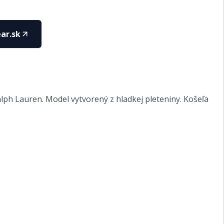
ar.sk
lph Lauren. Model vytvorený z hladkej pleteniny. Košeľa