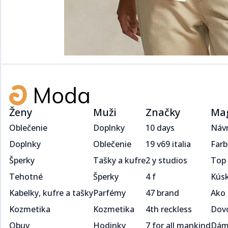
Ženy
Muži
Značky
Ma
Oblečenie
Doplnky
10 days
Návrat 90. rokov: Späť do školy, späť do štýlu​​​​‌ ‍ ​‍​‍‌‍ ‌ ​‍‌‍‍‌‌‍‌ ‌‍‍‌‌‍ ‍​‍​‍​ ‍‍​‍​‍‌ ​ ‌‍​‌‌‍ ‍‌‍‍‌‌ ‌​‌ 
Doplnky
Oblečenie
19 v69 italia
Farba leta 2025? Túto musíš mať vo svojom šatníku ​​​​‌ ‍ ​‍​‍‌‍ ‌ ​‍‌‍‍‌‌‍‌ ‌‍‍‌‌‍ ‍​‍​‍​ ‍‍​‍​‍‌ 
Šperky
Tašky a kufre
2 y studios
Top topánky, bez ktorých na dovolenku neodchádzaj​​​​‌ ‍ ​‍​‍‌‍ ‌ ​‍‌‍‍‌‌‍‌ ‌‍‍‌‌‍ ‍​‍​‍​ ‍‍​‍​‍‌
Tehotné
Šperky
4 f
Kúsky, ktoré sa oplatí kúpiť v letnom výpredaji 2025​​​​‌ ‍ ​‍​‍‌‍ ‌ ​‍‌‍‍‌‌‍‌ ‌‍‍‌‌‍ ‍​‍​‍​ ‍‍​‍​‍‌ 
Kabelky, kufre a tašky
Parfémy
47 brand
Ako nosiť all-white look bez rizika nudy?​​​​‌ ‍ ​‍​‍‌‍ ‌ ​‍‌‍‍‌‌‍‌ ‌‍‍‌‌‍ ‍​‍​‍​ ‍‍​‍​‍‌ ​ ‌‍​‌‌‍ ‍‌‍‍‌‌ ‌​‌ ‍‌​‍ ‍‌‍‍‌‌‍ ​‍​‍​
Kozmetika
Kozmetika
4th reckless
Dovolenková móda: Tento štýl musíš mať vo svojom šatníku ​​​​‌ ‍ ​‍​‍‌‍ ‌ ​‍‌‍‍‌‌‍‌ 
Obuv
Hodinky
7 for all mankind
Dámske kostýmy: Horúci trend leta 2025 ​​​​‌ ‍ ​‍​‍‌‍ ‌ ​‍‌‍‍‌‌‍‌ ‌‍‍‌‌‍ ‍​‍​‍​ ‍‍​‍​‍‌ ​ ‌‍​‌‌‍ ‍‌‍‍‌‌ ‌​‌ ‍‌​‍ ‍‌‍‍‌‌‍ ​‍