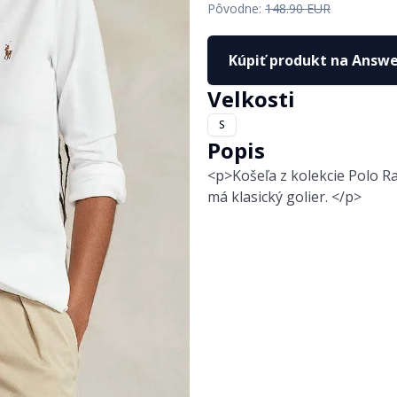
Na klinovom podpätku
Kraťasy
Pôvodne:
148.90 EUR
Tenisky
Svetre
Kúpiť produkt na Answe
Balerínky
Mikiny
Velkosti
Poltopánky, mokasíny
Sukne
S
Domáca obuv
Blúzky
Popis
Lodičky
Nohavice
<p>Košeľa z kolekcie Polo Ra
má klasický golier. </p>