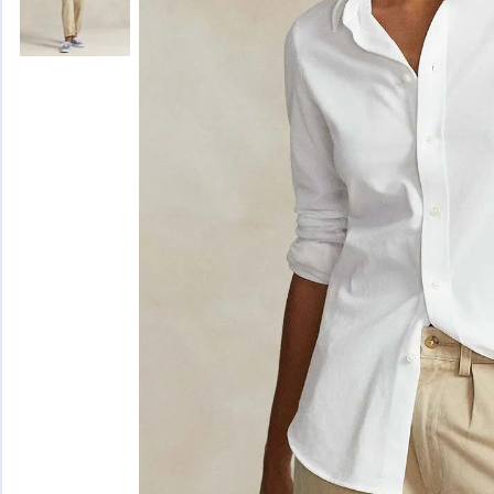
Bundy
Slnečné okuliare
Kraťasy
Kostýmy
Plavky
Blúzky
Kabáty
Kraťasy
Saká
Šaty
Kabáty
Plavky
Tielka
Vesty
Tuniky
Pančuchový tovar