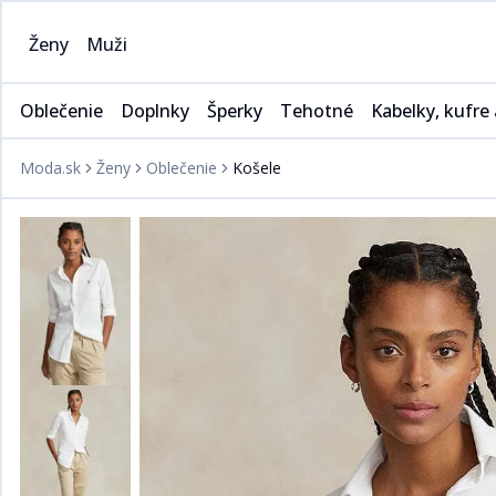
Ženy
Muži
Oblečenie
Doplnky
Šperky
Tehotné
Kabelky, kufre 
Moda.sk
Ženy
Oblečenie
Košele
Tričká
Doplnky k PC a telefónom
Prstene
Šaty
Kabelky
Nohavice
Dáždniky
Náhrdelníky
Nohavice
Peňaženky
Mikiny
DOBRO. kolekcia
Náramky
Tielka
Plátené taš
Svetre
Čiapky, klobúky
Náušnice
Svetre
Cestovné taš
Spodné prádlo
Šály, šatky
Tričká
Ľadvinky
Nočné prádlo
Rukavice
Mikiny
Kozmetické 
Sukne
Opasky
Blúzky
Batohy, ruk
Košele
Kľúčenky
Sukne